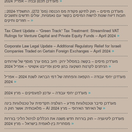
»
מעו”דכן תכנון ובניה – אפריל 2024
;מעו”דכן מיסים – חוק לתיקון פקודת מס הכנסה (מס’ 272), התשפ”ד-2024:
חובות דיווח שונות לרשות המיסים בקשר עם נאמנויות, עולים חדשים ותושבים
»
חוזרים ותיקים –
Tax Client Update – “Green Track” Tax Treatment: Streamlined VAT
»
Rulings for Venture Capital and Private Equity Funds – April 2024
Corporate Law Legal Update – Additional Regulatory Relief for Israeli
»
Companies Traded on Certain Foreign Exchanges – April 2024
מעו”דכן מיסים – בקשה במסלול ירוק: חיוב במס ערך מוסף של שירותים
»
הניתנים לקרנות השקעה בהון סיכון ופרייבט אקוויטי – אפריל 2024
מעו”דכן יחסי עבודה – הקפאה והפחתה של דמי הבראה לשנת 2024 – אפריל
»
2024
»
מעו”דכן יחסי עבודה – עדכון למעסיקים – מרץ 2024
מעו”דכן סייבר וטכנולוגיות מידע – רגולציה תקדימית על טכנולוגיות בינה
»
מלאכותית: אושר חוק ה – AI של האיחוד האירופי – מרץ 2024
מעו”דכן ליטיגציה – חוק בוררות חדש משנה את הכללים לניהול הליכי בוררות
»
מסחרית בין-לאומית בישראל – מרץ 2024