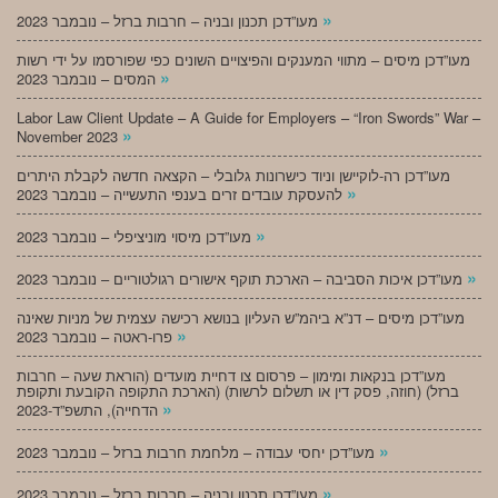
»
מעו”דכן תכנון ובניה – חרבות ברזל – נובמבר 2023
מעו”דכן מיסים – מתווי המענקים והפיצויים השונים כפי שפורסמו על ידי רשות
»
המסים – נובמבר 2023
Labor Law Client Update – A Guide for Employers – “Iron Swords” War –
»
November 2023
מעו”דכן רה-לוקיישן וניוד כישרונות גלובלי – הקצאה חדשה לקבלת היתרים
»
להעסקת עובדים זרים בענפי התעשייה – נובמבר 2023
»
מעו”דכן מיסוי מוניציפלי – נובמבר 2023
»
מעו”דכן איכות הסביבה – הארכת תוקף אישורים רגולטוריים – נובמבר 2023
מעו”דכן מיסים – דנ”א ביהמ”ש העליון בנושא רכישה עצמית של מניות שאינה
»
פרו-ראטה – נובמבר 2023
מעו”דכן בנקאות ומימון – פרסום צו דחיית מועדים (הוראת שעה – חרבות
ברזל) (חוזה, פסק דין או תשלום לרשות) (הארכת התקופה הקובעת ותקופת
»
הדחייה), התשפ”ד-2023
»
מעו”דכן יחסי עבודה – מלחמת חרבות ברזל – נובמבר 2023
»
מעו”דכן תכנון ובניה – חרבות ברזל – נובמבר 2023