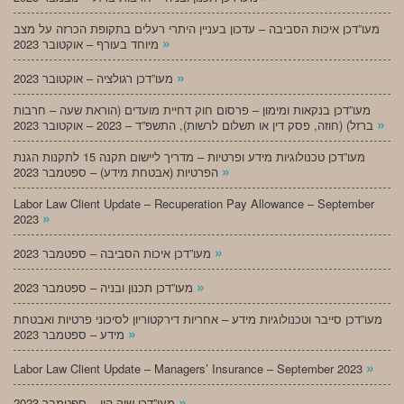
מעו”דכן איכות הסביבה – עדכון בעניין היתרי רעלים בתקופת הכרזה על מצב
»
מיוחד בעורף – אוקטובר 2023
»
מעו”דכן רגולציה – אוקטובר 2023
מעו”דכן בנקאות ומימון – פרסום חוק דחיית מועדים (הוראת שעה – חרבות
»
ברזל) (חוזה, פסק דין או תשלום לרשות), התשפ”ד – 2023 – אוקטובר 2023
מעו”דכן טכנולוגיות מידע ופרטיות – מדריך ליישום תקנה 15 לתקנות הגנת
»
הפרטיות (אבטחת מידע) – ספטמבר 2023
Labor Law Client Update – Recuperation Pay Allowance – September
»
2023
»
מעו”דכן איכות הסביבה – ספטמבר 2023
»
מעו”דכן תכנון ובניה – ספטמבר 2023
מעו”דכן סייבר וטכנולוגיות מידע – אחריות דירקטוריון לסיכוני פרטיות ואבטחת
»
מידע – ספטמבר 2023
»
Labor Law Client Update – Managers’ Insurance – September 2023
»
מעו”דכן שוק הון – ספטמבר 2023