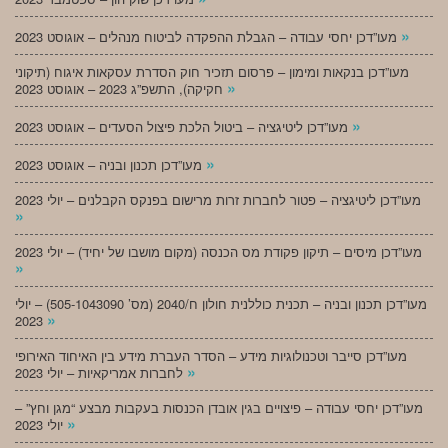
»
מעו”דכן יחסי עבודה – הגבלת ההפקדה לביטוח מנהלים – אוגוסט 2023
מעו”דכן בנקאות ומימון – פרסום תזכיר חוק הסדרת עסקאות איגוח (תיקוני
»
חקיקה), התשפ”ג 2023 – אוגוסט 2023
»
מעו”דכן ליטיגציה – ביטול הלכת פיצול הסעדים – אוגוסט 2023
»
מעו”דכן תכנון ובניה – אוגוסט 2023
מעו”דכן ליטיגציה – פטור לחברות זרות מרישום בפנקס הקבלנים – יולי 2023
»
מעו”דכן מיסים – תיקון פקודת מס הכנסה (מקום מושבו של יחיד) – יולי 2023
»
מעו”דכן תכנון ובניה – תכנית כוללנית חולון ח/2040 (מס’ 505-1043090) – יולי
»
2023
מעו”דכן סייבר וטכנולוגיות מידע – הסדר העברת מידע בין האיחוד האירופי
»
לחברות אמריקאיות – יולי 2023
מעו”דכן יחסי עבודה – פיצויים בגין אובדן הכנסות בעקבות מבצע “מגן וחץ” –
»
יולי 2023