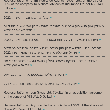
Representation of Alifim Insurance Agency (2002) Ltd., on the sale of
50% of the company to Menora Mivtachim Insurance Ltd. for NIS 140
»
million
»
מעו”דכן תכנון ובניה – אפריל 2022
מעו”דכן שוק הון – חוק שכר שווה לעובדת ולעובד (תיקון מס’ 6) – חובות דיווח
»
חדשות – אפריל 2022
»
מעו”דכן רגולציה – חוק עקרונות האסדרה, התשפ”ב-2021 – אפריל 2022
מעו”דכן יחסי עבודה – תיקון חוק עבודת נשים – תחולה על הורים המגדלים
»
את ילדיהם ללא סיוע של בן או בת זוג נוסף – מרץ 2022
מעו”דכן מיסים – פסיקת ביהמ”ש העליון בנושא הוצאות פיתוח לצרכי מס
»
רכישה – מרץ 2022
»
מכירת השליטה בגסטטנרטק לחברת מטריקס
»
ייצוג רפק אנרגיה בעסקה לרכישת שתי חברות מידי דלק
Representation of Icon Group Ltd. (iDigital) in an acquisition agreement
»
of the control of VISUAL D.G. Ltd.
Representation of Sky Fund in the acquisition of 50% of the shares of
»
Dolce Vita Way of Life Ltd.