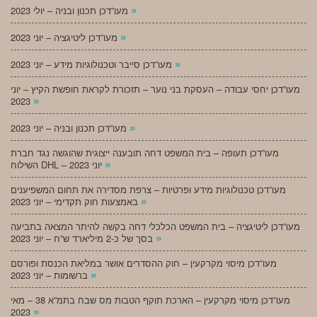
»
מעו”דכן תכנון ובניה – יולי 2023
»
מעו”דכן ליטיגציה – יוני 2023
»
מעו”דכן סייבר וטכנולוגיות מידע – יוני 2023
מעו”דכן יחסי עבודה – העסקת בני נוער – תזכורת לקראת חופשת הקיץ – יוני
»
2023
»
מעו”דכן תכנון ובניה – יוני 2023
מעו”דכן תעופה – בית המשפט דחה תובענה ייצוגית שהוגשה נגד חברת
»
השילוח DHL – יוני 2023
מעו”דכן טכנולוגיות מידע ופרטיות – צרפת מסדירה את תחום המשפיענים
»
באמצעות חוק תקדימי – יוני 2023
מעו”דכן ליטיגציה – בית המשפט הכלכלי דחה בקשה להיתר המצאה בתביעה
»
בסך של כ-2 מיליארד ש”ח – יוני 2023
מעו”דכן מיסוי מקרקעין – חוק ההסדרים אושר במליאת הכנסת ופורסם
»
ברשומות – יוני 2023
מעו”דכן מיסוי מקרקעין – הארכת תוקף הטבות מס שבח בתמ”א 38 – מאי
»
2023