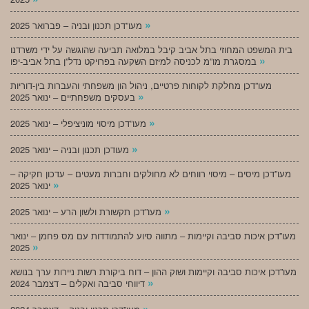
»
מעו”דכן תכנון ובניה – פברואר 2025
בית המשפט המחוזי בתל אביב קיבל במלואה תביעה שהוגשה על ידי משרדנו
»
במסגרת מו”מ לכניסה למיזם השקעה בפרויקט נדל”ן בתל אביב-יפו
מעו”דכן מחלקת לקוחות פרטיים, ניהול הון משפחתי והעברות בין-דוריות
»
בעסקים משפחתיים – ינואר 2025
»
מעו”דכן מיסוי מוניציפלי – ינואר 2025
»
מעודכן תכנון ובניה – ינואר 2025
מעו”דכן מיסים – מיסוי רווחים לא מחולקים וחברות מעטים – עדכון חקיקה –
»
ינואר 2025
»
מעו”דכן תקשורת ולשון הרע – ינואר 2025
מעו”דכן איכות סביבה וקיימות – מתווה סיוע להתמודדות עם מס פחמן – ינואר
»
2025
מעו”דכן איכות סביבה וקיימות ושוק ההון – דוח ביקורת רשות ניירות ערך בנושא
»
דיווחי סביבה ואקלים – דצמבר 2024
»