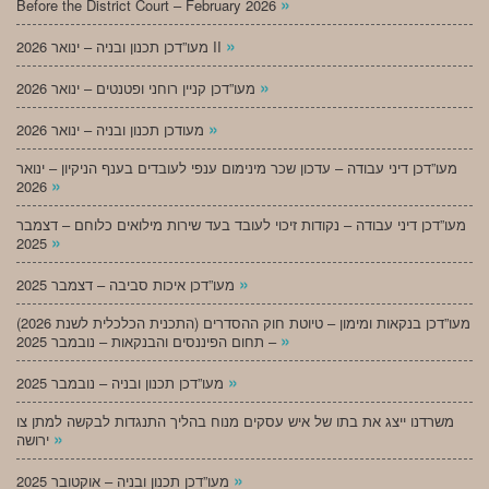
»
Before the District Court – February 2026
»
מעו”דכן תכנון ובניה – ינואר 2026 II
»
מעו”דכן קניין רוחני ופטנטים – ינואר 2026
»
מעודכן תכנון ובניה – ינואר 2026
מעו”דכן דיני עבודה – עדכון שכר מינימום ענפי לעובדים בענף הניקיון – ינואר
»
2026
מעו”דכן דיני עבודה – נקודות זיכוי לעובד בעד שירות מילואים כלוחם – דצמבר
»
2025
»
מעו”דכן איכות סביבה – דצמבר 2025
מעו”דכן בנקאות ומימון – טיוטת חוק ההסדרים (התכנית הכלכלית לשנת 2026)
»
– תחום הפיננסים והבנקאות – נובמבר 2025
»
מעו”דכן תכנון ובניה – נובמבר 2025
משרדנו ייצג את בתו של איש עסקים מנוח בהליך התנגדות לבקשה למתן צו
»
ירושה
»
מעו”דכן תכנון ובניה – אוקטובר 2025