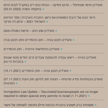
מעו”דכן מיסוי מוניציפלי – עדכון פסיקה – הנחת נכס ריק במקביל לנכס הרוס
»
בתקופה השניה (03.01.2022)
היעד הבא של רכבת הסטארט-אפ ניישן: החברה הערבית | ספר ההייטק
»
הישראלי 2021 – עיתון דה מרקר
»
מעו”דכן שוק ההון – פרשת נסטלה-אסם
»
מעו”דכן תכנון ובניה – חוק ההסדרים וחוק תכנון ובניה
»
מעו”דכן התחדשות עירונית – חוק ההסדרים
מעו”דכן הגירה – רישיון עבודה להעסקת עובדים זרים יהודים (זכאי שבות)
»
בחברות היי-טק
»
מעו”דכן תכנון ובניה – חוק ההסדרים (15.11.2021)
(07.11.2021) מעודכן טכנולוגיות מידע ופרטיות – הצעת חוק לתיקון חוק הגנת
»
הפרטיות
Immigration Law Update – Vaccinated businesspeople are no longer
»
required to obtain special entry permits to Israel (1.11.2021)
»
משפחת ברק תשקיע בחברת הביטוח איילון ותהפוך לשותפה של ווישור