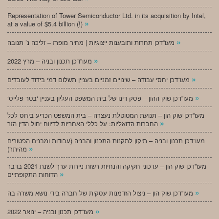
Representation of Tower Semiconductor Ltd. in its acquisition by Intel,
»
at a value of $5.4 billion (!)
»
מעו”דכן תחרות ותובענות ייצוגיות | מחיר מופרז – זליכה נ’ תנובה
»
מעו”דכן תכנון ובניה – מרץ 2022
»
מעו”דכן יחסי עבודה – שינויים זמניים בעניין תשלום דמי בידוד לעובדים
»
‘מעו”דכן שוק ההון – פסק דינו של בית המשפט העליון בעניין ‘בטר פלייס
מעו”דכן שוק הון – תנועת המטוטלת נעצרה – בית המשפט הכריע ביחס לכל
»
החברות הדואליות: על כללי האחריות לדיווח יחול הדין הזר
מעו”דכן תכנון ובניה – תיקון לתקנות התכנון והבניה (עבודות ומבנים הפטורים
»
מהיתר)
מעו”דכן שוק הון – עדכוני חקיקה והנחיות רשות ניירות ערך לשנת 2021 בדבר
»
הדוחות התקופתיים
»
מעו”דכן שוק הון – ניצול הזדמנות עסקית של חברה בידי נושא משרה בה
»
מעו”דכן תכנון ובניה – ינואר 2022