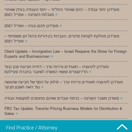
מעו”דכן יחסי עבודה – ‘היום שאחרי החל”ת’ – יחסי העבודה בעידן שאחרי
»
מגבלות הקורונה – אפריל 2021
»
מעו”דכן תכנון ובניה – אפריל 2021
מעו”דכן מחלקת לקוחות פרטיים, העברות בין-דוריות וניהול הון משפחתי –
»
אפריל 2021
Client Update – Immigration Law – Israel Reopens the Skies for Foreign
»
Experts and Businessmen
מעו”דכן ליטיגציה – תאגידים וניירות ערך – דחיית תביעת ענק כנגד
»
הדירקטורים ונושאי המשרה לשעבר בחברת סקיילקס
מעו”דכן ליטיגציה תאגידים וניירות ערך – סילוק על הסף של תביעה שהוגשה
»
נגד רואה חשבון מבקר
»
מעודכן משבר הקורונה – כניסת עובדים שאינם מחוסנים למקומות עבודה
FBC Tax Update: Transfer Pricing Business Models for Distribution &
»
Sales
»
מעו”דכן תכנון ובניה – מרץ 2021
Find Practice / Attorney