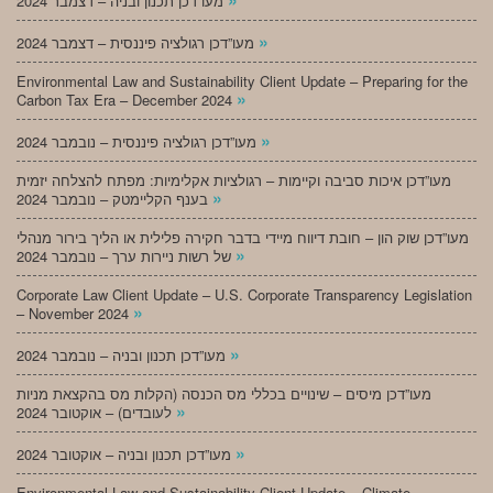
מעו”דכן תכנון ובניה – דצמבר 2024
»
מעו”דכן רגולציה פיננסית – דצמבר 2024
Environmental Law and Sustainability Client Update – Preparing for the
»
Carbon Tax Era – December 2024
»
מעו”דכן רגולציה פיננסית – נובמבר 2024
מעו”דכן איכות סביבה וקיימות – רגולציות אקלימיות: מפתח להצלחה יזמית
»
בענף הקליימטק – נובמבר 2024
מעו”דכן שוק הון – חובת דיווח מיידי בדבר חקירה פלילית או הליך בירור מנהלי
»
של רשות ניירות ערך – נובמבר 2024
Corporate Law Client Update – U.S. Corporate Transparency Legislation
»
– November 2024
»
מעו”דכן תכנון ובניה – נובמבר 2024
מעו”דכן מיסים – שינויים בכללי מס הכנסה (הקלות מס בהקצאת מניות
»
לעובדים) – אוקטובר 2024
»
מעו”דכן תכנון ובניה – אוקטובר 2024
Environmental Law and Sustainability Client Update – Climate