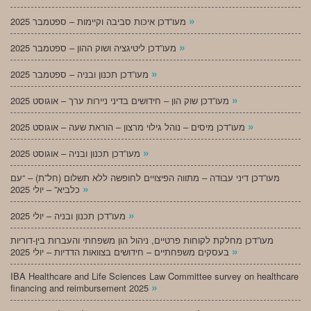
»
מעו”דכן איכות סביבה וקיימות – ספטמבר 2025
»
מעו”דכן ליטיגציה ושוק ההון – ספטמבר 2025
»
מעו”דכן תכנון ובניה – ספטמבר 2025
»
מעו”דכן שוק הון – חידושים בדיני ניירות ערך – אוגוסט 2025
»
מעו”דכן מיסים – נוהל גילוי מרצון – הוראת שעה – אוגוסט 2025
»
מעו”דכן תכנון ובניה – אוגוסט 2025
מעו”דכן דיני עבודה – מתווה הפיצויים לחופשה ללא תשלום (חל”ת) – “עם
»
כלביא” – יולי 2025
»
מעו”דכן תכנון ובניה – יולי 2025
מעו”דכן מחלקת לקוחות פרטיים, ניהול הון משפחתי והעברות בין-דוריות
»
בעסקים משפחתיים – חידושים בצוואות הדדיות – יולי 2025
IBA Healthcare and Life Sciences Law Committee survey on healthcare
»
financing and reimbursement 2025