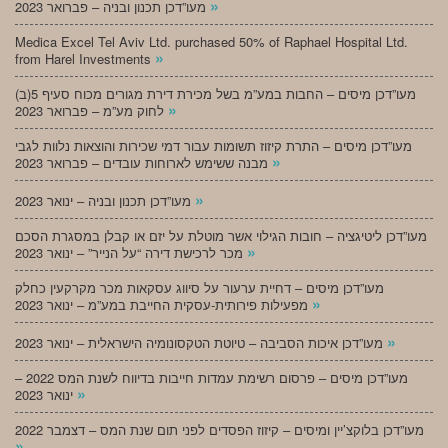
»
מעו”דכן תכנון ובניה – פברואר 2023
Medica Excel Tel Aviv Ltd. purchased 50% of Raphael Hospital Ltd.
»
from Harel Investments
מעו”דכן מיסים – החבות במע”מ בשל מכירת דירת מגורים מכוח סעיף 5(ב)
»
לחוק מע”מ – פברואר 2023
מעו”דכן מיסים – התרת קיזוז תשומות עבור דמי שכירות והוצאות נלוות לגבי
»
מבנה ששימש לארוחות עובדים – פברואר 2023
»
מעו”דכן תכנון ובניה – ינואר 2023
מעו”דכן ליטיגציה – חובות הגילוי אשר מוטלת על יזם או קבלן במסגרת הסכם
»
מכר לרכישת דירה “על הנייר” – ינואר 2023
מעו”דכן מיסים – דחיית ערעור על סיווג עסקאות מכר מקרקעין כחלק
»
מפעילות פירותית-עסקית החייבת במע”מ – ינואר 2023
»
מעו”דכן איכות הסביבה – טיוטת הטקסונומיה הישראלית – ינואר 2023
מעו”דכן מיסים – פרסום רשימת עמדות חייבות בדיווח לשנת המס 2022 –
»
ינואר 2023
מעו”דכן בלוקצ’יין ומיסים – קיזוז הפסדים לפני תום שנת המס – דצמבר 2022
»