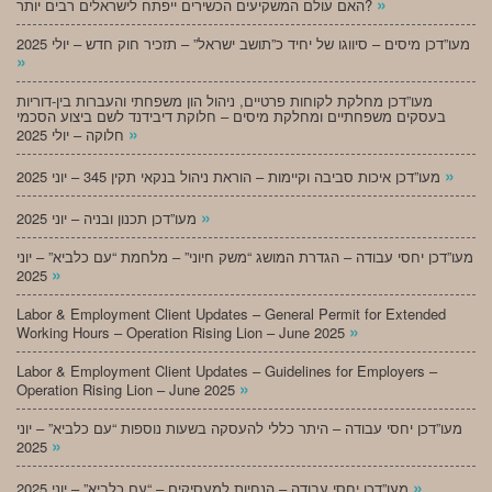
»
האם עולם המשקיעים הכשירים ייפתח לישראלים רבים יותר?
מעו”דכן מיסים – סיווגו של יחיד כ”תושב ישראל” – תזכיר חוק חדש – יולי 2025
»
מעו”דכן מחלקת לקוחות פרטיים, ניהול הון משפחתי והעברות בין-דוריות
בעסקים משפחתיים ומחלקת מיסים – חלוקת דיבידנד לשם ביצוע הסכמי
»
חלוקה – יולי 2025
»
מעו”דכן איכות סביבה וקיימות – הוראת ניהול בנקאי תקין 345 – יוני 2025
»
מעו”דכן תכנון ובניה – יוני 2025
מעו”דכן יחסי עבודה – הגדרת המושג “משק חיוני” – מלחמת “עם כלביא” – יוני
»
2025
Labor & Employment Client Updates – General Permit for Extended
»
Working Hours – Operation Rising Lion – June 2025
Labor & Employment Client Updates – Guidelines for Employers –
»
Operation Rising Lion – June 2025
מעו”דכן יחסי עבודה – היתר כללי להעסקה בשעות נוספות “עם כלביא” – יוני
»
2025
»
מעו”דכן יחסי עבודה – הנחיות למעסיקים – “עם כלביא” – יוני 2025