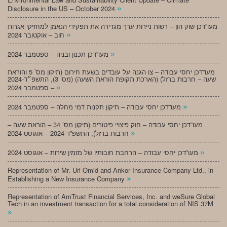
»
Disclosure in the US – October 2024
מעו”דכן שוק הון – רשות ניירות ערך מגדירה את תפקידי הנאמן למחזיקי אגרות
»
חוב – אוקטובר 2024
»
מעו”דכן תכנון ובניה – ספטמבר 2024
מעו”דכן יחסי עבודה – צו הגנה על עובדים בשעת חירום (תיקון מס’ 5 והוראת
שעה – חרבות ברזל) (הארכת תקופת הוראת השעה) (מס’ 3), התשפ״ד-2024
»
– ספטמבר 2024
»
מעו”דכן יחסי עבודה – תיקון תקנות דמי מחלה – ספטמבר 2024
מעו”דכן יחסי עבודה – חוק פיצויי פיטורים (תיקון מס’ 34 – הוראת שעה –
»
חרבות ברזל), התשפ”ד-2024 – אוגוסט 2024
»
מעו”דכן יחסי עבודה – הרחבת חובותיו של מזמין שירות – אוגוסט 2024
Representation of Mr. Uri Omid and Ankor Insurance Company Ltd., in
»
Establishing a New Insurance Company
Representation of AmTrust Financial Services, Inc. and weSure Global
Tech in an investment transaction for a total consideration of NIS 37M
»