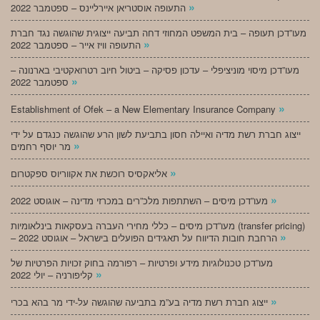
»
התעופה אוסטריאן איירליינס – ספטמבר 2022
מעו”דכן תעופה – בית המשפט המחוזי דחה תביעה ייצוגית שהוגשה נגד חברת
»
התעופה וויז אייר – ספטמבר 2022
מעו”דכן מיסוי מוניציפלי – עדכון פסיקה – ביטול חיוב רטרואקטיבי בארנונה –
»
ספטמבר 2022
»
Establishment of Ofek – a New Elementary Insurance Company
ייצוג חברת רשת מדיה ואיילה חסון בתביעת לשון הרע שהוגשה כנגדם על ידי
»
מר יוסף רחמים
»
אליאקסיס רוכשת את אקווריוס ספקטרום
»
מעו”דכן מיסים – השתתפות מלכ”רים במכרזי מדינה – אוגוסט 2022
מעו”דכן מיסים – כללי מחירי העברה בעסקאות בינלאומיות (transfer pricing)
»
– הרחבת חובות הדיווח על תאגידים הפועלים בישראל – אוגוסט 2022
מעו”דכן טכנולוגיות מידע ופרטיות – רפורמה בחוק זכויות הפרטיות של
»
קליפורניה – יולי 2022
»
ייצוג חברת רשת מדיה בע”מ בתביעה שהוגשה על-ידי מר בהא בכרי