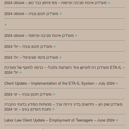
»
מעו”דכן איכות סביבה וקיימות – מס פחמן כבר כאן – אוגוסט 2024
»
מעו”דכן תכנון ובניה – אוגוסט 2024
»
»
מעו”דכן איכות סביבה וקיימות – אוגוסט 2024
»
מעו”דכן תכנון ובניה – יולי 2024
»
מעו”דכן מיסוי מוניציפלי – יולי 2024
מעו”דכן רה-לוקיישן וניוד כישרונות גלובלי – כניסה לתוקף של מערכת ETA-IL –
»
יולי 2024
»
Client Update – Implementation of the ETA-IL System – July 2024
»
מעו”דכן תכנון ובניה – יוני 2024
מעו”דכן שוק הון – חידושים בדיני ניירות ערך – מהותיות המידע בדווחי החברה
»
וחובת העדכון בגינו – יוני 2024
»
Labor Law Client Update – Employment of Teenagers – June 2024