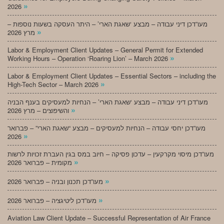
»
2026
מעו”דכן דיני עבודה – מבצע ‘שאגת הארי’ – היתר העסקה בשעות נוספות –
»
מרץ 2026
Labor & Employment Client Updates – General Permit for Extended
»
Working Hours – Operation ‘Roaring Lion’ – March 2026
Labor & Employment Client Updates – Essential Sectors – including the
»
High-Tech Sector – March 2026
מעו”דכן דיני עבודה – מבצע ‘שאגת הארי’ – הנחיות למעסיקים בענף הבניה
»
והשיפוצים – מרץ 2026
מעו”דכן יחסי עבודה – הנחיות למעסיקים – מבצע “שאגת הארי” – פברואר
»
2026
מעו”דכן מיסוי מקרקעין – עדכון פסיקה – חיוב במס בגין העברת זכויות לרשות
»
מקומית – פברואר 2026
»
מעו”דכן תכנון ובניה – פברואר 2026
»
מעו”דכן ליטיגציה – פברואר 2026
Aviation Law Client Update – Successful Representation of Air France