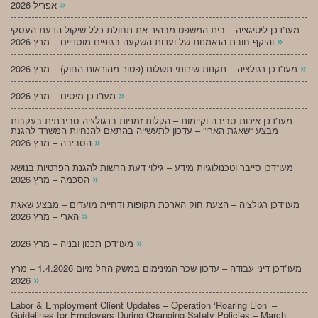
»
אפריל 2026
מעו”דכן ליטיגציה – בית המשפט מבהיר את תחולת כלל שיקול הדעת העסקי
»
והיקף חובת הנאמנות של ועדות השקעה בגופים מוסדיים – מרץ 2026
»
מעו”דכן רגולציה – תקנות שירותי תשלום (פטור מהוראות החוק) – מרץ 2026
»
מעו”דכן מיסים – מרץ 2026
מעו”דכן איכות סביבה וקיימות – הקלות זמניות ברגולציה סביבתית בעקבות
מבצע “שאגת הארי” – עדכון לתעשייה בהתאם להנחיות המשרד להגנת
»
הסביבה – מרץ 2026
מעו”דכן סייבר וטכנולוגיות מידע – גילוי דעת הרשות להגנת הפרטיות בנושא
»
הסכמה – מרץ 2026
מעו”דכן רגולציה – הצעת חוק הארכת תקופות ודחיית מועדים – מבצע שאגת
»
הארי – מרץ 2026
»
מעו”דכן תכנון ובניה – מרץ 2026
מעו”דכן דיני עבודה – עדכון שכר המינימום במשק החל מיום 1.4.2026 – מרץ
»
2026
Labor & Employment Client Updates – Operation ‘Roaring Lion’ –
Guidelines for Employers During Changing Safety Policies – March