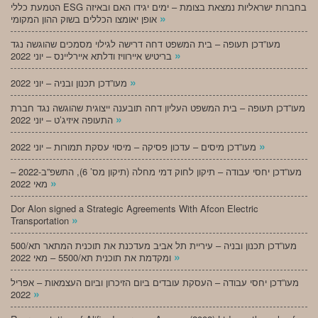
הטמעת כללי ESG בחברות ישראליות נמצאת בצומת – ימים יגידו האם ובאיזה
»
אופן יאומצו הכללים בשוק ההון המקומי
מעו”דכן תעופה – בית המשפט דחה דרישה לגילוי מסמכים שהוגשה נגד
»
בריטיש איירוויז ודלתא איירליינס – יוני 2022
»
מעו”דכן תכנון ובניה – יוני 2022
מעו”דכן תעופה – בית המשפט העליון דחה תובענה ייצוגית שהוגשה נגד חברת
»
התעופה איזיג’ט – יוני 2022
»
מעו”דכן מיסים – עדכון פסיקה – מיסוי עסקת תמורות – יוני 2022
מעו”דכן יחסי עבודה – תיקון לחוק דמי מחלה (תיקון מס’ 6), התשפ”ב-2022 –
»
מאי 2022
Dor Alon signed a Strategic Agreements With Afcon Electric
»
Transportation
מעו”דכן תכנון ובניה – עיריית תל אביב מעדכנת את תוכנית המתאר תא/500
»
ומקדמת את תוכנית תא/5500 – מאי 2022
מעו”דכן יחסי עבודה – העסקת עובדים ביום הזיכרון וביום העצמאות – אפריל
»
2022