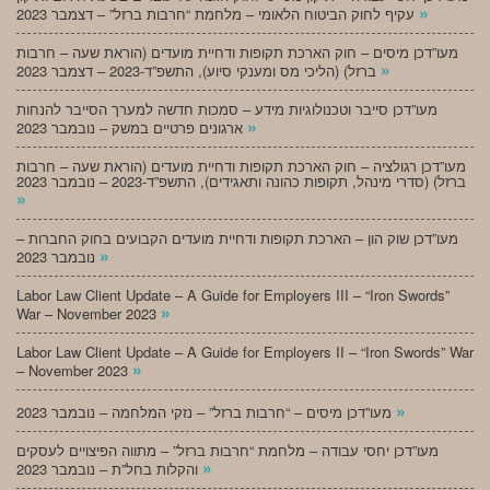
»
עקיף לחוק הביטוח הלאומי – מלחמת “חרבות ברזל” – דצמבר 2023
מעו”דכן מיסים – חוק הארכת תקופות ודחיית מועדים (הוראת שעה – חרבות
»
ברזל) (הליכי מס ומענקי סיוע), התשפ”ד-2023 – דצמבר 2023
מעו”דכן סייבר וטכנולוגיות מידע – סמכות חדשה למערך הסייבר להנחות
»
ארגונים פרטיים במשק – נובמבר 2023
מעו”דכן רגולציה – חוק הארכת תקופות ודחיית מועדים (הוראת שעה – חרבות
ברזל) (סדרי מינהל, תקופות כהונה ותאגידים), התשפ”ד-2023 – נובמבר 2023
»
מעו”דכן שוק הון – הארכת תקופות ודחיית מועדים הקבועים בחוק החברות –
»
נובמבר 2023
Labor Law Client Update – A Guide for Employers III – “Iron Swords”
»
War – November 2023
Labor Law Client Update – A Guide for Employers II – “Iron Swords” War
»
– November 2023
»
מעו”דכן מיסים – “חרבות ברזל” – נזקי המלחמה – נובמבר 2023
מעו”דכן יחסי עבודה – מלחמת “חרבות ברזל” – מתווה הפיצויים לעסקים
»
והקלות בחל”ת – נובמבר 2023