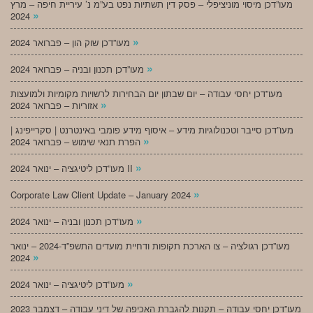
מעו”דכן מיסוי מוניציפלי – פסק דין תשתיות נפט בע”מ נ’ עיריית חיפה – מרץ
»
2024
»
מעו”דכן שוק הון – פברואר 2024
»
מעו”דכן תכנון ובניה – פברואר 2024
מעו”דכן יחסי עבודה – יום שבתון יום הבחירות לרשויות מקומיות ולמועצות
»
אזוריות – פברואר 2024
מעו”דכן סייבר וטכנולוגיות מידע – איסוף מידע פומבי באינטרנט | סקרייפינג |
»
הפרת תנאי שימוש – פברואר 2024
»
מעו”דכן ליטיגציה – ינואר 2024 II
»
Corporate Law Client Update – January 2024
»
מעו”דכן תכנון ובניה – ינואר 2024
מעו”דכן רגולציה – צו הארכת תקופות ודחיית מועדים התשפ”ד-2024 – ינואר
»
2024
»
מעו”דכן ליטיגציה – ינואר 2024
מעו”דכן יחסי עבודה – תקנות להגברת האכיפה של דיני עבודה – דצמבר 2023