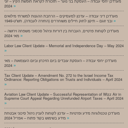
מעו”דכן יחסי עבודה – העסקת בני נוער – תזכורת לקראת חופשת הקיץ – יוני
»
2024
מעו”דכן דיני עבודה – עדכון למעסיקים – הרחבת ההגנות למשרתי מילואים
»
ובני זוגם – תיקון לחוק חיילים משוחררים (החזרה לעבודה), תש”ט-1949
מעו”דכן לקוחות פרטיים, העברות בין דוריות וניהול סכסוכי משפחה וירושה –
»
מאי 2024
Labor Law Client Update – Memorial and Independence Day – May 2024
»
מעו”דכן יחסי עבודה – העסקת עובדים ביום הזיכרון וביום העצמאות – מאי
»
2024
Tax Client Update – Amendment No. 272 to the Israel Income Tax
Ordinance: Reporting Obligations on Trusts and Individuals – April 2024
»
Aviation Law Client Update – Successful Representation of Wizz Air in
Supreme Court Appeal Regarding Unrefunded Airport Taxes – April 2024
»
מעו”דכן טכנולוגיות מידע ופרטיות – עדכון לקוחות לעניין ניהול סיכוני אבטחת
»
מידע בשימוש בקוד פתוח – אפריל 2024