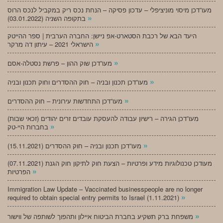
מעו”דכן מיסוי מוניציפלי – עדכון פסיקה – הנחת נכס ריק במקביל לנכס הרוס
»
בתקופה השניה (03.01.2022)
היעד הבא של רכבת הסטארט-אפ ניישן: החברה הערבית | ספר ההייטק
»
הישראלי 2021 – עיתון דה מרקר
»
מעו”דכן שוק ההון – פרשת נסטלה-אסם
»
מעו”דכן תכנון ובניה – חוק ההסדרים וחוק תכנון ובניה
»
מעו”דכן התחדשות עירונית – חוק ההסדרים
מעו”דכן הגירה – רישיון עבודה להעסקת עובדים זרים יהודים (זכאי שבות)
»
בחברות היי-טק
»
מעו”דכן תכנון ובניה – חוק ההסדרים (15.11.2021)
(07.11.2021) מעודכן טכנולוגיות מידע ופרטיות – הצעת חוק לתיקון חוק הגנת
»
הפרטיות
Immigration Law Update – Vaccinated businesspeople are no longer
»
required to obtain special entry permits to Israel (1.11.2021)
»
משפחת ברק תשקיע בחברת הביטוח איילון ותהפוך לשותפה של ווישור