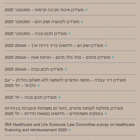
»
מעו”דכן איכות סביבה וקיימות – ספטמבר 2025
»
מעו”דכן ליטיגציה ושוק ההון – ספטמבר 2025
»
מעו”דכן תכנון ובניה – ספטמבר 2025
»
מעו”דכן שוק הון – חידושים בדיני ניירות ערך – אוגוסט 2025
»
מעו”דכן מיסים – נוהל גילוי מרצון – הוראת שעה – אוגוסט 2025
»
מעו”דכן תכנון ובניה – אוגוסט 2025
מעו”דכן דיני עבודה – מתווה הפיצויים לחופשה ללא תשלום (חל”ת) – “עם
»
כלביא” – יולי 2025
»
מעו”דכן תכנון ובניה – יולי 2025
מעו”דכן מחלקת לקוחות פרטיים, ניהול הון משפחתי והעברות בין-דוריות
»
בעסקים משפחתיים – חידושים בצוואות הדדיות – יולי 2025
IBA Healthcare and Life Sciences Law Committee survey on healthcare
»
financing and reimbursement 2025