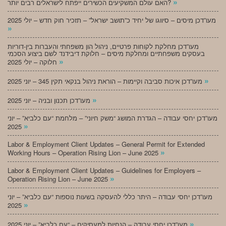
»
האם עולם המשקיעים הכשירים ייפתח לישראלים רבים יותר?
מעו”דכן מיסים – סיווגו של יחיד כ”תושב ישראל” – תזכיר חוק חדש – יולי 2025
»
מעו”דכן מחלקת לקוחות פרטיים, ניהול הון משפחתי והעברות בין-דוריות
בעסקים משפחתיים ומחלקת מיסים – חלוקת דיבידנד לשם ביצוע הסכמי
»
חלוקה – יולי 2025
»
מעו”דכן איכות סביבה וקיימות – הוראת ניהול בנקאי תקין 345 – יוני 2025
»
מעו”דכן תכנון ובניה – יוני 2025
מעו”דכן יחסי עבודה – הגדרת המושג “משק חיוני” – מלחמת “עם כלביא” – יוני
»
2025
Labor & Employment Client Updates – General Permit for Extended
»
Working Hours – Operation Rising Lion – June 2025
Labor & Employment Client Updates – Guidelines for Employers –
»
Operation Rising Lion – June 2025
מעו”דכן יחסי עבודה – היתר כללי להעסקה בשעות נוספות “עם כלביא” – יוני
»
2025
»
מעו”דכן יחסי עבודה – הנחיות למעסיקים – “עם כלביא” – יוני 2025