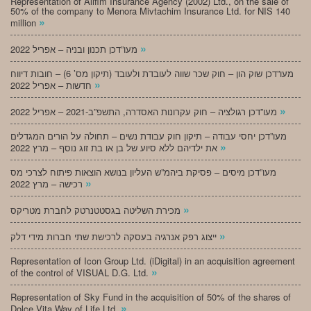
Representation of Alifim Insurance Agency (2002) Ltd., on the sale of
50% of the company to Menora Mivtachim Insurance Ltd. for NIS 140
»
million
»
מעו”דכן תכנון ובניה – אפריל 2022
מעו”דכן שוק הון – חוק שכר שווה לעובדת ולעובד (תיקון מס’ 6) – חובות דיווח
»
חדשות – אפריל 2022
»
מעו”דכן רגולציה – חוק עקרונות האסדרה, התשפ”ב-2021 – אפריל 2022
מעו”דכן יחסי עבודה – תיקון חוק עבודת נשים – תחולה על הורים המגדלים
»
את ילדיהם ללא סיוע של בן או בת זוג נוסף – מרץ 2022
מעו”דכן מיסים – פסיקת ביהמ”ש העליון בנושא הוצאות פיתוח לצרכי מס
»
רכישה – מרץ 2022
»
מכירת השליטה בגסטטנרטק לחברת מטריקס
»
ייצוג רפק אנרגיה בעסקה לרכישת שתי חברות מידי דלק
Representation of Icon Group Ltd. (iDigital) in an acquisition agreement
»
of the control of VISUAL D.G. Ltd.
Representation of Sky Fund in the acquisition of 50% of the shares of
»
Dolce Vita Way of Life Ltd.