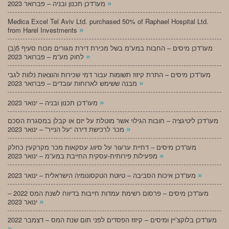
»
מעו”דכן תכנון ובניה – פברואר 2023
Medica Excel Tel Aviv Ltd. purchased 50% of Raphael Hospital Ltd.
»
from Harel Investments
מעו”דכן מיסים – החבות במע”מ בשל מכירת דירת מגורים מכוח סעיף 5(ב)
»
לחוק מע”מ – פברואר 2023
מעו”דכן מיסים – התרת קיזוז תשומות עבור דמי שכירות והוצאות נלוות לגבי
»
מבנה ששימש לארוחות עובדים – פברואר 2023
»
מעו”דכן תכנון ובניה – ינואר 2023
מעו”דכן ליטיגציה – חובות הגילוי אשר מוטלת על יזם או קבלן במסגרת הסכם
»
מכר לרכישת דירה “על הנייר” – ינואר 2023
מעו”דכן מיסים – דחיית ערעור על סיווג עסקאות מכר מקרקעין כחלק
»
מפעילות פירותית-עסקית החייבת במע”מ – ינואר 2023
»
מעו”דכן איכות הסביבה – טיוטת הטקסונומיה הישראלית – ינואר 2023
מעו”דכן מיסים – פרסום רשימת עמדות חייבות בדיווח לשנת המס 2022 –
»
ינואר 2023
מעו”דכן בלוקצ’יין ומיסים – קיזוז הפסדים לפני תום שנת המס – דצמבר 2022
»