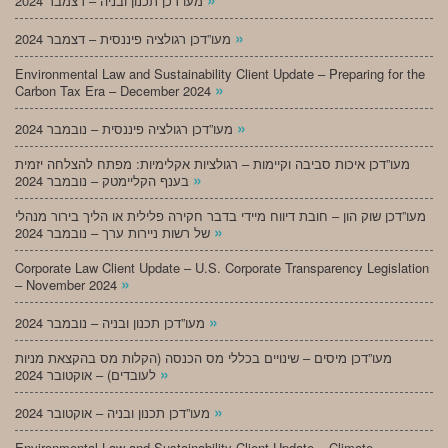
מעו”דכן תכנון ובניה – דצמבר 2024
»
מעו”דכן רגולציה פיננסית – דצמבר 2024
Environmental Law and Sustainability Client Update – Preparing for the
»
Carbon Tax Era – December 2024
»
מעו”דכן רגולציה פיננסית – נובמבר 2024
מעו”דכן איכות סביבה וקיימות – רגולציות אקלימיות: מפתח להצלחה יזמית
»
בענף הקליימטק – נובמבר 2024
מעו”דכן שוק הון – חובת דיווח מיידי בדבר חקירה פלילית או הליך בירור מנהלי
»
של רשות ניירות ערך – נובמבר 2024
Corporate Law Client Update – U.S. Corporate Transparency Legislation
»
– November 2024
»
מעו”דכן תכנון ובניה – נובמבר 2024
מעו”דכן מיסים – שינויים בכללי מס הכנסה (הקלות מס בהקצאת מניות
»
לעובדים) – אוקטובר 2024
»
מעו”דכן תכנון ובניה – אוקטובר 2024
Environmental Law and Sustainability Client Update – Climate