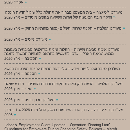
»
אפריל 2026
מעו”דכן ליטיגציה – בית המשפט מבהיר את תחולת כלל שיקול הדעת העסקי
»
והיקף חובת הנאמנות של ועדות השקעה בגופים מוסדיים – מרץ 2026
»
מעו”דכן רגולציה – תקנות שירותי תשלום (פטור מהוראות החוק) – מרץ 2026
»
מעו”דכן מיסים – מרץ 2026
מעו”דכן איכות סביבה וקיימות – הקלות זמניות ברגולציה סביבתית בעקבות
מבצע “שאגת הארי” – עדכון לתעשייה בהתאם להנחיות המשרד להגנת
»
הסביבה – מרץ 2026
מעו”דכן סייבר וטכנולוגיות מידע – גילוי דעת הרשות להגנת הפרטיות בנושא
»
הסכמה – מרץ 2026
מעו”דכן רגולציה – הצעת חוק הארכת תקופות ודחיית מועדים – מבצע שאגת
»
הארי – מרץ 2026
»
מעו”דכן תכנון ובניה – מרץ 2026
מעו”דכן דיני עבודה – עדכון שכר המינימום במשק החל מיום 1.4.2026 – מרץ
»
2026
Labor & Employment Client Updates – Operation ‘Roaring Lion’ –
Guidelines for Employers During Changing Safety Policies – March