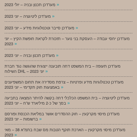
»
מעו”דכן תכנון ובניה – יולי 2023
»
מעו”דכן ליטיגציה – יוני 2023
»
מעו”דכן סייבר וטכנולוגיות מידע – יוני 2023
מעו”דכן יחסי עבודה – העסקת בני נוער – תזכורת לקראת חופשת הקיץ – יוני
»
2023
»
מעו”דכן תכנון ובניה – יוני 2023
מעו”דכן תעופה – בית המשפט דחה תובענה ייצוגית שהוגשה נגד חברת
»
השילוח DHL – יוני 2023
מעו”דכן טכנולוגיות מידע ופרטיות – צרפת מסדירה את תחום המשפיענים
»
באמצעות חוק תקדימי – יוני 2023
מעו”דכן ליטיגציה – בית המשפט הכלכלי דחה בקשה להיתר המצאה בתביעה
»
בסך של כ-2 מיליארד ש”ח – יוני 2023
מעו”דכן מיסוי מקרקעין – חוק ההסדרים אושר במליאת הכנסת ופורסם
»
ברשומות – יוני 2023
מעו”דכן מיסוי מקרקעין – הארכת תוקף הטבות מס שבח בתמ”א 38 – מאי
»
2023