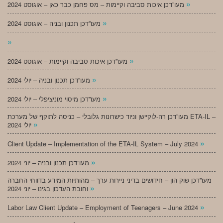
»
מעו”דכן איכות סביבה וקיימות – מס פחמן כבר כאן – אוגוסט 2024
»
מעו”דכן תכנון ובניה – אוגוסט 2024
»
»
מעו”דכן איכות סביבה וקיימות – אוגוסט 2024
»
מעו”דכן תכנון ובניה – יולי 2024
»
מעו”דכן מיסוי מוניציפלי – יולי 2024
מעו”דכן רה-לוקיישן וניוד כישרונות גלובלי – כניסה לתוקף של מערכת ETA-IL –
»
יולי 2024
»
Client Update – Implementation of the ETA-IL System – July 2024
»
מעו”דכן תכנון ובניה – יוני 2024
מעו”דכן שוק הון – חידושים בדיני ניירות ערך – מהותיות המידע בדווחי החברה
»
וחובת העדכון בגינו – יוני 2024
»
Labor Law Client Update – Employment of Teenagers – June 2024