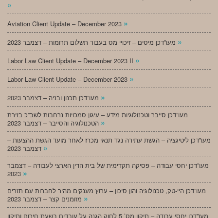
»
»
Aviation Client Update – December 2023
»
מעו”דכן מיסים – זיכויי מס בעבור תשלום תרומות – דצמבר 2023
»
Labor Law Client Update – December 2023 II
»
Labor Law Client Update – December 2023
»
מעו”דכן תכנון ובניה – דצמבר 2023
מעו”דכן סייבר וטכנולוגיות מידע – עיגון סמכויות נרחבות לשב”כ בזירת
»
הטכנולוגיה והסייבר – דצמבר 2023
מעו”דכן ליטיגציה – הגשת עתירה נגד תנאי מכרז לאחר מועד הגשת ההצעות –
»
דצמבר 2023
מעו”דכן יחסי עבודה – פסיקה תקדימית של בית הדין הארצי לעבודה – דצמבר
»
2023
מעו”דכן היי-טק, טכנולוגיה והון סיכון – ערוץ מענקים מהיר לחברות עם תזרים
»
מזומנים קצר – דצמבר 2023
מעו”דכן יחסי עבודה – תיקון מס’ 5 לחוק הגנה על עובדים בשעת חירום ותיקון