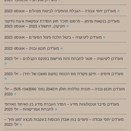
»
מעו”דכן יחסי עבודה – הגבלת ההפקדה לביטוח מנהלים – אוגוסט 2023
מעו”דכן בנקאות ומימון – פרסום תזכיר חוק הסדרת עסקאות איגוח (תיקוני
»
חקיקה), התשפ”ג 2023 – אוגוסט 2023
»
מעו”דכן ליטיגציה – ביטול הלכת פיצול הסעדים – אוגוסט 2023
»
מעו”דכן תכנון ובניה – אוגוסט 2023
מעו”דכן ליטיגציה – פטור לחברות זרות מרישום בפנקס הקבלנים – יולי 2023
»
מעו”דכן מיסים – תיקון פקודת מס הכנסה (מקום מושבו של יחיד) – יולי 2023
»
מעו”דכן תכנון ובניה – תכנית כוללנית חולון ח/2040 (מס’ 505-1043090) – יולי
»
2023
מעו”דכן סייבר וטכנולוגיות מידע – הסדר העברת מידע בין האיחוד האירופי
»
לחברות אמריקאיות – יולי 2023
מעו”דכן יחסי עבודה – פיצויים בגין אובדן הכנסות בעקבות מבצע “מגן וחץ” –
»
יולי 2023