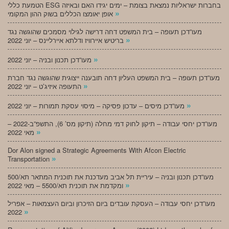
הטמעת כללי ESG בחברות ישראליות נמצאת בצומת – ימים יגידו האם ובאיזה
»
אופן יאומצו הכללים בשוק ההון המקומי
מעו”דכן תעופה – בית המשפט דחה דרישה לגילוי מסמכים שהוגשה נגד
»
בריטיש איירוויז ודלתא איירליינס – יוני 2022
»
מעו”דכן תכנון ובניה – יוני 2022
מעו”דכן תעופה – בית המשפט העליון דחה תובענה ייצוגית שהוגשה נגד חברת
»
התעופה איזיג’ט – יוני 2022
»
מעו”דכן מיסים – עדכון פסיקה – מיסוי עסקת תמורות – יוני 2022
מעו”דכן יחסי עבודה – תיקון לחוק דמי מחלה (תיקון מס’ 6), התשפ”ב-2022 –
»
מאי 2022
Dor Alon signed a Strategic Agreements With Afcon Electric
»
Transportation
מעו”דכן תכנון ובניה – עיריית תל אביב מעדכנת את תוכנית המתאר תא/500
»
ומקדמת את תוכנית תא/5500 – מאי 2022
מעו”דכן יחסי עבודה – העסקת עובדים ביום הזיכרון וביום העצמאות – אפריל
»
2022