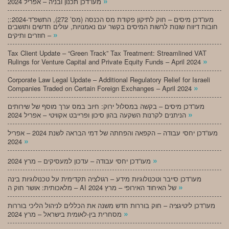
»
מעו”דכן תכנון ובניה – אפריל 2024
;מעו”דכן מיסים – חוק לתיקון פקודת מס הכנסה (מס’ 272), התשפ”ד-2024:
חובות דיווח שונות לרשות המיסים בקשר עם נאמנויות, עולים חדשים ותושבים
»
חוזרים ותיקים –
Tax Client Update – “Green Track” Tax Treatment: Streamlined VAT
»
Rulings for Venture Capital and Private Equity Funds – April 2024
Corporate Law Legal Update – Additional Regulatory Relief for Israeli
»
Companies Traded on Certain Foreign Exchanges – April 2024
מעו”דכן מיסים – בקשה במסלול ירוק: חיוב במס ערך מוסף של שירותים
»
הניתנים לקרנות השקעה בהון סיכון ופרייבט אקוויטי – אפריל 2024
מעו”דכן יחסי עבודה – הקפאה והפחתה של דמי הבראה לשנת 2024 – אפריל
»
2024
»
מעו”דכן יחסי עבודה – עדכון למעסיקים – מרץ 2024
מעו”דכן סייבר וטכנולוגיות מידע – רגולציה תקדימית על טכנולוגיות בינה
»
מלאכותית: אושר חוק ה – AI של האיחוד האירופי – מרץ 2024
מעו”דכן ליטיגציה – חוק בוררות חדש משנה את הכללים לניהול הליכי בוררות
»
מסחרית בין-לאומית בישראל – מרץ 2024