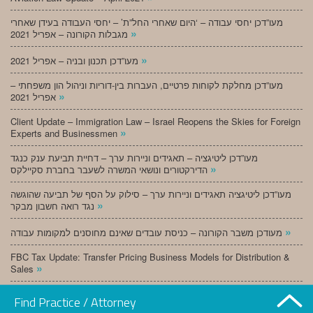
מעו”דכן יחסי עבודה – ‘היום שאחרי החל”ת’ – יחסי העבודה בעידן שאחרי
»
מגבלות הקורונה – אפריל 2021
»
מעו”דכן תכנון ובניה – אפריל 2021
מעו”דכן מחלקת לקוחות פרטיים, העברות בין-דוריות וניהול הון משפחתי –
»
אפריל 2021
Client Update – Immigration Law – Israel Reopens the Skies for Foreign
»
Experts and Businessmen
מעו”דכן ליטיגציה – תאגידים וניירות ערך – דחיית תביעת ענק כנגד
»
הדירקטורים ונושאי המשרה לשעבר בחברת סקיילקס
מעו”דכן ליטיגציה תאגידים וניירות ערך – סילוק על הסף של תביעה שהוגשה
»
נגד רואה חשבון מבקר
»
מעודכן משבר הקורונה – כניסת עובדים שאינם מחוסנים למקומות עבודה
FBC Tax Update: Transfer Pricing Business Models for Distribution &
»
Sales
»
מעו”דכן תכנון ובניה – מרץ 2021
Find Practice / Attorney