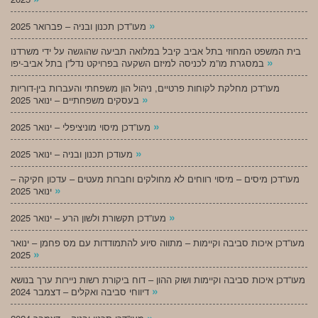
»
מעו”דכן תכנון ובניה – פברואר 2025
בית המשפט המחוזי בתל אביב קיבל במלואה תביעה שהוגשה על ידי משרדנו
»
במסגרת מו”מ לכניסה למיזם השקעה בפרויקט נדל”ן בתל אביב-יפו
מעו”דכן מחלקת לקוחות פרטיים, ניהול הון משפחתי והעברות בין-דוריות
»
בעסקים משפחתיים – ינואר 2025
»
מעו”דכן מיסוי מוניציפלי – ינואר 2025
»
מעודכן תכנון ובניה – ינואר 2025
מעו”דכן מיסים – מיסוי רווחים לא מחולקים וחברות מעטים – עדכון חקיקה –
»
ינואר 2025
»
מעו”דכן תקשורת ולשון הרע – ינואר 2025
מעו”דכן איכות סביבה וקיימות – מתווה סיוע להתמודדות עם מס פחמן – ינואר
»
2025
מעו”דכן איכות סביבה וקיימות ושוק ההון – דוח ביקורת רשות ניירות ערך בנושא
»
דיווחי סביבה ואקלים – דצמבר 2024
»