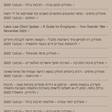
»
מעו”דכן תכנון ובניה – חרבות ברזל – נובמבר 2023
מעו”דכן מיסים – מתווי המענקים והפיצויים השונים כפי שפורסמו על ידי רשות
»
המסים – נובמבר 2023
Labor Law Client Update – A Guide for Employers – “Iron Swords” War –
»
November 2023
מעו”דכן רה-לוקיישן וניוד כישרונות גלובלי – הקצאה חדשה לקבלת היתרים
»
להעסקת עובדים זרים בענפי התעשייה – נובמבר 2023
»
מעו”דכן מיסוי מוניציפלי – נובמבר 2023
»
מעו”דכן איכות הסביבה – הארכת תוקף אישורים רגולטוריים – נובמבר 2023
מעו”דכן מיסים – דנ”א ביהמ”ש העליון בנושא רכישה עצמית של מניות שאינה
»
פרו-ראטה – נובמבר 2023
מעו”דכן בנקאות ומימון – פרסום צו דחיית מועדים (הוראת שעה – חרבות
ברזל) (חוזה, פסק דין או תשלום לרשות) (הארכת התקופה הקובעת ותקופת
»
הדחייה), התשפ”ד-2023
»
מעו”דכן יחסי עבודה – מלחמת חרבות ברזל – נובמבר 2023
»
מעו”דכן תכנון ובניה – חרבות ברזל – נובמבר 2023