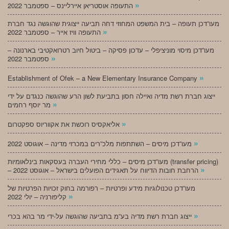
»
התעופה אוסטריאן איירליינס – ספטמבר 2022
מעו”דכן תעופה – בית המשפט המחוזי דחה תביעה ייצוגית שהוגשה נגד חברת
»
התעופה וויז אייר – ספטמבר 2022
מעו”דכן מיסוי מוניציפלי – עדכון פסיקה – ביטול חיוב רטרואקטיבי בארנונה –
»
ספטמבר 2022
»
Establishment of Ofek – a New Elementary Insurance Company
ייצוג חברת רשת מדיה ואיילה חסון בתביעת לשון הרע שהוגשה כנגדם על ידי
»
מר יוסף רחמים
»
אליאקסיס רוכשת את אקווריוס ספקטרום
»
מעו”דכן מיסים – השתתפות מלכ”רים במכרזי מדינה – אוגוסט 2022
מעו”דכן מיסים – כללי מחירי העברה בעסקאות בינלאומיות (transfer pricing)
»
– הרחבת חובות הדיווח על תאגידים הפועלים בישראל – אוגוסט 2022
מעו”דכן טכנולוגיות מידע ופרטיות – רפורמה בחוק זכויות הפרטיות של
»
קליפורניה – יולי 2022
»
ייצוג חברת רשת מדיה בע”מ בתביעה שהוגשה על-ידי מר בהא בכרי