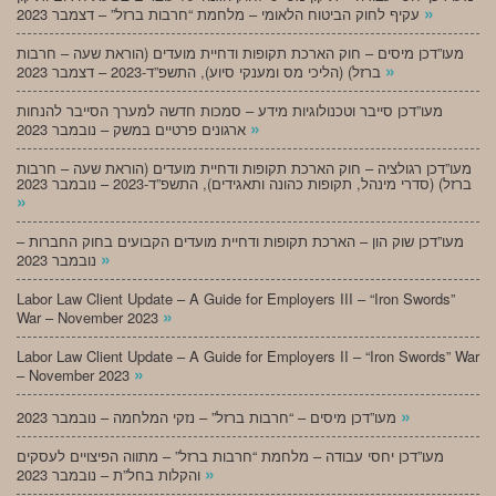
»
עקיף לחוק הביטוח הלאומי – מלחמת “חרבות ברזל” – דצמבר 2023
מעו”דכן מיסים – חוק הארכת תקופות ודחיית מועדים (הוראת שעה – חרבות
»
ברזל) (הליכי מס ומענקי סיוע), התשפ”ד-2023 – דצמבר 2023
מעו”דכן סייבר וטכנולוגיות מידע – סמכות חדשה למערך הסייבר להנחות
»
ארגונים פרטיים במשק – נובמבר 2023
מעו”דכן רגולציה – חוק הארכת תקופות ודחיית מועדים (הוראת שעה – חרבות
ברזל) (סדרי מינהל, תקופות כהונה ותאגידים), התשפ”ד-2023 – נובמבר 2023
»
מעו”דכן שוק הון – הארכת תקופות ודחיית מועדים הקבועים בחוק החברות –
»
נובמבר 2023
Labor Law Client Update – A Guide for Employers III – “Iron Swords”
»
War – November 2023
Labor Law Client Update – A Guide for Employers II – “Iron Swords” War
»
– November 2023
»
מעו”דכן מיסים – “חרבות ברזל” – נזקי המלחמה – נובמבר 2023
מעו”דכן יחסי עבודה – מלחמת “חרבות ברזל” – מתווה הפיצויים לעסקים
»
והקלות בחל”ת – נובמבר 2023