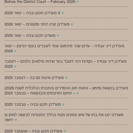
»
Before the District Court – February 2026
»
מעו”דכן תכנון ובניה – ינואר 2026 II
»
מעו”דכן קניין רוחני ופטנטים – ינואר 2026
»
מעודכן תכנון ובניה – ינואר 2026
מעו”דכן דיני עבודה – עדכון שכר מינימום ענפי לעובדים בענף הניקיון – ינואר
»
2026
מעו”דכן דיני עבודה – נקודות זיכוי לעובד בעד שירות מילואים כלוחם – דצמבר
»
2025
»
מעו”דכן איכות סביבה – דצמבר 2025
מעו”דכן בנקאות ומימון – טיוטת חוק ההסדרים (התכנית הכלכלית לשנת 2026)
»
– תחום הפיננסים והבנקאות – נובמבר 2025
»
מעו”דכן תכנון ובניה – נובמבר 2025
משרדנו ייצג את בתו של איש עסקים מנוח בהליך התנגדות לבקשה למתן צו
»
ירושה
»
מעו”דכן תכנון ובניה – אוקטובר 2025