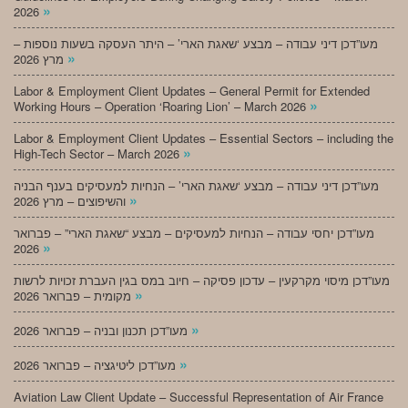
»
2026
מעו”דכן דיני עבודה – מבצע ‘שאגת הארי’ – היתר העסקה בשעות נוספות –
»
מרץ 2026
Labor & Employment Client Updates – General Permit for Extended
»
Working Hours – Operation ‘Roaring Lion’ – March 2026
Labor & Employment Client Updates – Essential Sectors – including the
»
High-Tech Sector – March 2026
מעו”דכן דיני עבודה – מבצע ‘שאגת הארי’ – הנחיות למעסיקים בענף הבניה
»
והשיפוצים – מרץ 2026
מעו”דכן יחסי עבודה – הנחיות למעסיקים – מבצע “שאגת הארי” – פברואר
»
2026
מעו”דכן מיסוי מקרקעין – עדכון פסיקה – חיוב במס בגין העברת זכויות לרשות
»
מקומית – פברואר 2026
»
מעו”דכן תכנון ובניה – פברואר 2026
»
מעו”דכן ליטיגציה – פברואר 2026
Aviation Law Client Update – Successful Representation of Air France