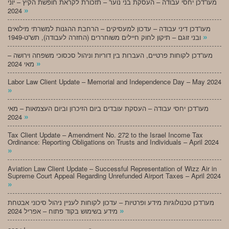
מעו”דכן יחסי עבודה – העסקת בני נוער – תזכורת לקראת חופשת הקיץ – יוני
»
2024
מעו”דכן דיני עבודה – עדכון למעסיקים – הרחבת ההגנות למשרתי מילואים
»
ובני זוגם – תיקון לחוק חיילים משוחררים (החזרה לעבודה), תש”ט-1949
מעו”דכן לקוחות פרטיים, העברות בין דוריות וניהול סכסוכי משפחה וירושה –
»
מאי 2024
Labor Law Client Update – Memorial and Independence Day – May 2024
»
מעו”דכן יחסי עבודה – העסקת עובדים ביום הזיכרון וביום העצמאות – מאי
»
2024
Tax Client Update – Amendment No. 272 to the Israel Income Tax
Ordinance: Reporting Obligations on Trusts and Individuals – April 2024
»
Aviation Law Client Update – Successful Representation of Wizz Air in
Supreme Court Appeal Regarding Unrefunded Airport Taxes – April 2024
»
מעו”דכן טכנולוגיות מידע ופרטיות – עדכון לקוחות לעניין ניהול סיכוני אבטחת
»
מידע בשימוש בקוד פתוח – אפריל 2024