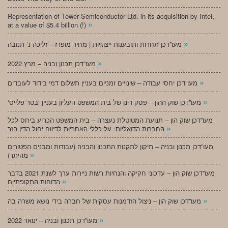
Representation of Tower Semiconductor Ltd. in its acquisition by Intel,
»
at a value of $5.4 billion (!)
»
מעו”דכן תחרות ותובענות ייצוגיות | מחיר מופרז – זליכה נ’ תנובה
»
מעו”דכן תכנון ובניה – מרץ 2022
»
מעו”דכן יחסי עבודה – שינויים זמניים בעניין תשלום דמי בידוד לעובדים
»
‘מעו”דכן שוק ההון – פסק דינו של בית המשפט העליון בעניין ‘בטר פלייס
מעו”דכן שוק הון – תנועת המטוטלת נעצרה – בית המשפט הכריע ביחס לכל
»
החברות הדואליות: על כללי האחריות לדיווח יחול הדין הזר
מעו”דכן תכנון ובניה – תיקון לתקנות התכנון והבניה (עבודות ומבנים הפטורים
»
מהיתר)
מעו”דכן שוק הון – עדכוני חקיקה והנחיות רשות ניירות ערך לשנת 2021 בדבר
»
הדוחות התקופתיים
»
מעו”דכן שוק הון – ניצול הזדמנות עסקית של חברה בידי נושא משרה בה
»
מעו”דכן תכנון ובניה – ינואר 2022