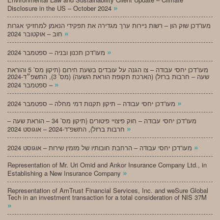
»
Disclosure in the US – October 2024
מעו”דכן שוק הון – רשות ניירות ערך מגדירה את תפקידי הנאמן למחזיקי אגרות
»
חוב – אוקטובר 2024
»
מעו”דכן תכנון ובניה – ספטמבר 2024
מעו”דכן יחסי עבודה – צו הגנה על עובדים בשעת חירום (תיקון מס’ 5 והוראת
שעה – חרבות ברזל) (הארכת תקופת הוראת השעה) (מס’ 3), התשפ״ד-2024
»
– ספטמבר 2024
»
מעו”דכן יחסי עבודה – תיקון תקנות דמי מחלה – ספטמבר 2024
מעו”דכן יחסי עבודה – חוק פיצויי פיטורים (תיקון מס’ 34 – הוראת שעה –
»
חרבות ברזל), התשפ”ד-2024 – אוגוסט 2024
»
מעו”דכן יחסי עבודה – הרחבת חובותיו של מזמין שירות – אוגוסט 2024
Representation of Mr. Uri Omid and Ankor Insurance Company Ltd., in
»
Establishing a New Insurance Company
Representation of AmTrust Financial Services, Inc. and weSure Global
Tech in an investment transaction for a total consideration of NIS 37M
»