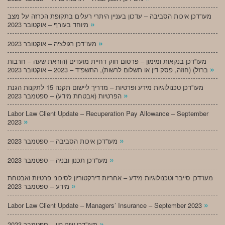
מעו”דכן איכות הסביבה – עדכון בעניין היתרי רעלים בתקופת הכרזה על מצב
»
מיוחד בעורף – אוקטובר 2023
»
מעו”דכן רגולציה – אוקטובר 2023
מעו”דכן בנקאות ומימון – פרסום חוק דחיית מועדים (הוראת שעה – חרבות
»
ברזל) (חוזה, פסק דין או תשלום לרשות), התשפ”ד – 2023 – אוקטובר 2023
מעו”דכן טכנולוגיות מידע ופרטיות – מדריך ליישום תקנה 15 לתקנות הגנת
»
הפרטיות (אבטחת מידע) – ספטמבר 2023
Labor Law Client Update – Recuperation Pay Allowance – September
»
2023
»
מעו”דכן איכות הסביבה – ספטמבר 2023
»
מעו”דכן תכנון ובניה – ספטמבר 2023
מעו”דכן סייבר וטכנולוגיות מידע – אחריות דירקטוריון לסיכוני פרטיות ואבטחת
»
מידע – ספטמבר 2023
»
Labor Law Client Update – Managers’ Insurance – September 2023
»
מעו”דכן שוק הון – ספטמבר 2023