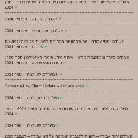
מעו”דכן מיסוי מוניציפלי – פסק דין תשתיות נפט בע”מ נ’ עיריית חיפה – מרץ
»
2024
»
מעו”דכן שוק הון – פברואר 2024
»
מעו”דכן תכנון ובניה – פברואר 2024
מעו”דכן יחסי עבודה – יום שבתון יום הבחירות לרשויות מקומיות ולמועצות
»
אזוריות – פברואר 2024
מעו”דכן סייבר וטכנולוגיות מידע – איסוף מידע פומבי באינטרנט | סקרייפינג |
»
הפרת תנאי שימוש – פברואר 2024
»
מעו”דכן ליטיגציה – ינואר 2024 II
»
Corporate Law Client Update – January 2024
»
מעו”דכן תכנון ובניה – ינואר 2024
מעו”דכן רגולציה – צו הארכת תקופות ודחיית מועדים התשפ”ד-2024 – ינואר
»
2024
»
מעו”דכן ליטיגציה – ינואר 2024
מעו”דכן יחסי עבודה – תקנות להגברת האכיפה של דיני עבודה – דצמבר 2023