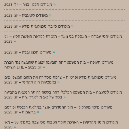
»
מעו”דכן תכנון ובניה – יולי 2023
»
מעו”דכן ליטיגציה – יוני 2023
»
מעו”דכן סייבר וטכנולוגיות מידע – יוני 2023
מעו”דכן יחסי עבודה – העסקת בני נוער – תזכורת לקראת חופשת הקיץ – יוני
»
2023
»
מעו”דכן תכנון ובניה – יוני 2023
מעו”דכן תעופה – בית המשפט דחה תובענה ייצוגית שהוגשה נגד חברת
»
השילוח DHL – יוני 2023
מעו”דכן טכנולוגיות מידע ופרטיות – צרפת מסדירה את תחום המשפיענים
»
באמצעות חוק תקדימי – יוני 2023
מעו”דכן ליטיגציה – בית המשפט הכלכלי דחה בקשה להיתר המצאה בתביעה
»
בסך של כ-2 מיליארד ש”ח – יוני 2023
מעו”דכן מיסוי מקרקעין – חוק ההסדרים אושר במליאת הכנסת ופורסם
»
ברשומות – יוני 2023
מעו”דכן מיסוי מקרקעין – הארכת תוקף הטבות מס שבח בתמ”א 38 – מאי
»
2023