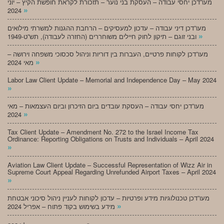
מעו”דכן יחסי עבודה – העסקת בני נוער – תזכורת לקראת חופשת הקיץ – יוני
»
2024
מעו”דכן דיני עבודה – עדכון למעסיקים – הרחבת ההגנות למשרתי מילואים
»
ובני זוגם – תיקון לחוק חיילים משוחררים (החזרה לעבודה), תש”ט-1949
מעו”דכן לקוחות פרטיים, העברות בין דוריות וניהול סכסוכי משפחה וירושה –
»
מאי 2024
Labor Law Client Update – Memorial and Independence Day – May 2024
»
מעו”דכן יחסי עבודה – העסקת עובדים ביום הזיכרון וביום העצמאות – מאי
»
2024
Tax Client Update – Amendment No. 272 to the Israel Income Tax
Ordinance: Reporting Obligations on Trusts and Individuals – April 2024
»
Aviation Law Client Update – Successful Representation of Wizz Air in
Supreme Court Appeal Regarding Unrefunded Airport Taxes – April 2024
»
מעו”דכן טכנולוגיות מידע ופרטיות – עדכון לקוחות לעניין ניהול סיכוני אבטחת
»
מידע בשימוש בקוד פתוח – אפריל 2024