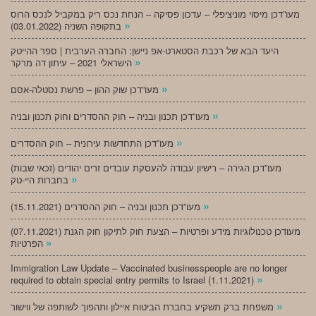
מעו”דכן מיסוי מוניציפלי – עדכון פסיקה – הנחת נכס ריק במקביל לנכס הרוס
»
בתקופה השניה (03.01.2022)
היעד הבא של רכבת הסטארט-אפ ניישן: החברה הערבית | ספר ההייטק
»
הישראלי 2021 – עיתון דה מרקר
»
מעו”דכן שוק ההון – פרשת נסטלה-אסם
»
מעו”דכן תכנון ובניה – חוק ההסדרים וחוק תכנון ובניה
»
מעו”דכן התחדשות עירונית – חוק ההסדרים
מעו”דכן הגירה – רישיון עבודה להעסקת עובדים זרים יהודים (זכאי שבות)
»
בחברות היי-טק
»
מעו”דכן תכנון ובניה – חוק ההסדרים (15.11.2021)
(07.11.2021) מעודכן טכנולוגיות מידע ופרטיות – הצעת חוק לתיקון חוק הגנת
»
הפרטיות
Immigration Law Update – Vaccinated businesspeople are no longer
»
required to obtain special entry permits to Israel (1.11.2021)
»
משפחת ברק תשקיע בחברת הביטוח איילון ותהפוך לשותפה של ווישור