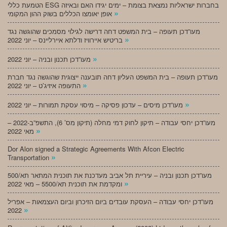
הטמעת כללי ESG בחברות ישראליות נמצאת בצומת – ימים יגידו האם ובאיזה
»
אופן יאומצו הכללים בשוק ההון המקומי
מעו”דכן תעופה – בית המשפט דחה דרישה לגילוי מסמכים שהוגשה נגד
»
בריטיש איירוויז ודלתא איירליינס – יוני 2022
»
מעו”דכן תכנון ובניה – יוני 2022
מעו”דכן תעופה – בית המשפט העליון דחה תובענה ייצוגית שהוגשה נגד חברת
»
התעופה איזיג’ט – יוני 2022
»
מעו”דכן מיסים – עדכון פסיקה – מיסוי עסקת תמורות – יוני 2022
מעו”דכן יחסי עבודה – תיקון לחוק דמי מחלה (תיקון מס’ 6), התשפ”ב-2022 –
»
מאי 2022
Dor Alon signed a Strategic Agreements With Afcon Electric
»
Transportation
מעו”דכן תכנון ובניה – עיריית תל אביב מעדכנת את תוכנית המתאר תא/500
»
ומקדמת את תוכנית תא/5500 – מאי 2022
מעו”דכן יחסי עבודה – העסקת עובדים ביום הזיכרון וביום העצמאות – אפריל
»
2022