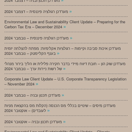
מעו”דכן תכנון ובניה – דצמבר 2024
»
מעו”דכן רגולציה פיננסית – דצמבר 2024
Environmental Law and Sustainability Client Update – Preparing for the
»
Carbon Tax Era – December 2024
»
מעו”דכן רגולציה פיננסית – נובמבר 2024
מעו”דכן איכות סביבה וקיימות – רגולציות אקלימיות: מפתח להצלחה יזמית
»
בענף הקליימטק – נובמבר 2024
מעו”דכן שוק הון – חובת דיווח מיידי בדבר חקירה פלילית או הליך בירור מנהלי
»
של רשות ניירות ערך – נובמבר 2024
Corporate Law Client Update – U.S. Corporate Transparency Legislation
»
– November 2024
»
מעו”דכן תכנון ובניה – נובמבר 2024
מעו”דכן מיסים – שינויים בכללי מס הכנסה (הקלות מס בהקצאת מניות
»
לעובדים) – אוקטובר 2024
»
מעו”דכן תכנון ובניה – אוקטובר 2024
Environmental Law and Sustainability Client Update – Climate