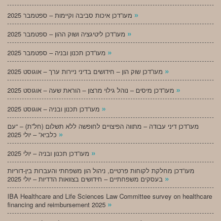
»
מעו”דכן איכות סביבה וקיימות – ספטמבר 2025
»
מעו”דכן ליטיגציה ושוק ההון – ספטמבר 2025
»
מעו”דכן תכנון ובניה – ספטמבר 2025
»
מעו”דכן שוק הון – חידושים בדיני ניירות ערך – אוגוסט 2025
»
מעו”דכן מיסים – נוהל גילוי מרצון – הוראת שעה – אוגוסט 2025
»
מעו”דכן תכנון ובניה – אוגוסט 2025
מעו”דכן דיני עבודה – מתווה הפיצויים לחופשה ללא תשלום (חל”ת) – “עם
»
כלביא” – יולי 2025
»
מעו”דכן תכנון ובניה – יולי 2025
מעו”דכן מחלקת לקוחות פרטיים, ניהול הון משפחתי והעברות בין-דוריות
»
בעסקים משפחתיים – חידושים בצוואות הדדיות – יולי 2025
IBA Healthcare and Life Sciences Law Committee survey on healthcare
»
financing and reimbursement 2025