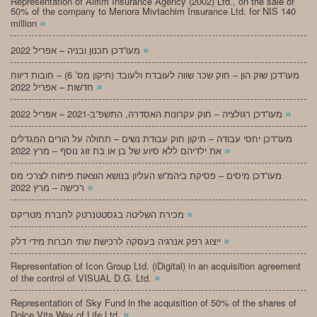
Representation of Alifim Insurance Agency (2002) Ltd., on the sale of
50% of the company to Menora Mivtachim Insurance Ltd. for NIS 140
»
million
»
מעו”דכן תכנון ובניה – אפריל 2022
מעו”דכן שוק הון – חוק שכר שווה לעובדת ולעובד (תיקון מס’ 6) – חובות דיווח
»
חדשות – אפריל 2022
»
מעו”דכן רגולציה – חוק עקרונות האסדרה, התשפ”ב-2021 – אפריל 2022
מעו”דכן יחסי עבודה – תיקון חוק עבודת נשים – תחולה על הורים המגדלים
»
את ילדיהם ללא סיוע של בן או בת זוג נוסף – מרץ 2022
מעו”דכן מיסים – פסיקת ביהמ”ש העליון בנושא הוצאות פיתוח לצרכי מס
»
רכישה – מרץ 2022
»
מכירת השליטה בגסטטנרטק לחברת מטריקס
»
ייצוג רפק אנרגיה בעסקה לרכישת שתי חברות מידי דלק
Representation of Icon Group Ltd. (iDigital) in an acquisition agreement
»
of the control of VISUAL D.G. Ltd.
Representation of Sky Fund in the acquisition of 50% of the shares of
»
Dolce Vita Way of Life Ltd.