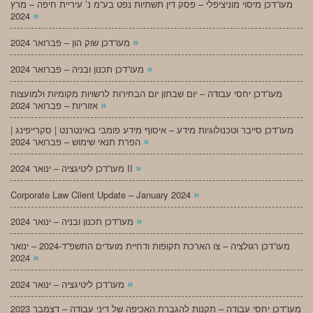
מעו”דכן מיסוי מוניציפלי – פסק דין תשתיות נפט בע”מ נ’ עיריית חיפה – מרץ
»
2024
»
מעו”דכן שוק הון – פברואר 2024
»
מעו”דכן תכנון ובניה – פברואר 2024
מעו”דכן יחסי עבודה – יום שבתון יום הבחירות לרשויות מקומיות ולמועצות
»
אזוריות – פברואר 2024
מעו”דכן סייבר וטכנולוגיות מידע – איסוף מידע פומבי באינטרנט | סקרייפינג |
»
הפרת תנאי שימוש – פברואר 2024
»
מעו”דכן ליטיגציה – ינואר 2024 II
»
Corporate Law Client Update – January 2024
»
מעו”דכן תכנון ובניה – ינואר 2024
מעו”דכן רגולציה – צו הארכת תקופות ודחיית מועדים התשפ”ד-2024 – ינואר
»
2024
»
מעו”דכן ליטיגציה – ינואר 2024
מעו”דכן יחסי עבודה – תקנות להגברת האכיפה של דיני עבודה – דצמבר 2023