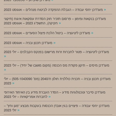
»
מעו”דכן יחסי עבודה – הגבלת ההפקדה לביטוח מנהלים – אוגוסט 2023
מעו”דכן בנקאות ומימון – פרסום תזכיר חוק הסדרת עסקאות איגוח (תיקוני
»
חקיקה), התשפ”ג 2023 – אוגוסט 2023
»
מעו”דכן ליטיגציה – ביטול הלכת פיצול הסעדים – אוגוסט 2023
»
מעו”דכן תכנון ובניה – אוגוסט 2023
מעו”דכן ליטיגציה – פטור לחברות זרות מרישום בפנקס הקבלנים – יולי 2023
»
מעו”דכן מיסים – תיקון פקודת מס הכנסה (מקום מושבו של יחיד) – יולי 2023
»
מעו”דכן תכנון ובניה – תכנית כוללנית חולון ח/2040 (מס’ 505-1043090) – יולי
»
2023
מעו”דכן סייבר וטכנולוגיות מידע – הסדר העברת מידע בין האיחוד האירופי
»
לחברות אמריקאיות – יולי 2023
מעו”דכן יחסי עבודה – פיצויים בגין אובדן הכנסות בעקבות מבצע “מגן וחץ” –
»
יולי 2023