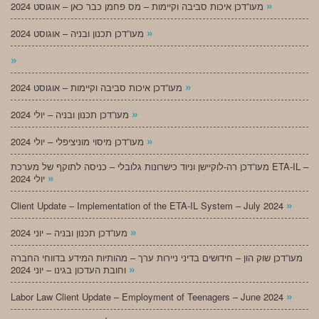
»
מעו”דכן איכות סביבה וקיימות – מס פחמן כבר כאן – אוגוסט 2024
»
מעו”דכן תכנון ובניה – אוגוסט 2024
»
»
מעו”דכן איכות סביבה וקיימות – אוגוסט 2024
»
מעו”דכן תכנון ובניה – יולי 2024
»
מעו”דכן מיסוי מוניציפלי – יולי 2024
מעו”דכן רה-לוקיישן וניוד כישרונות גלובלי – כניסה לתוקף של מערכת ETA-IL –
»
יולי 2024
»
Client Update – Implementation of the ETA-IL System – July 2024
»
מעו”דכן תכנון ובניה – יוני 2024
מעו”דכן שוק הון – חידושים בדיני ניירות ערך – מהותיות המידע בדווחי החברה
»
וחובת העדכון בגינו – יוני 2024
»
Labor Law Client Update – Employment of Teenagers – June 2024