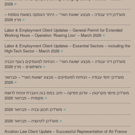
»
2026
מעו”דכן דיני עבודה – מבצע ‘שאגת הארי’ – היתר העסקה בשעות נוספות –
»
מרץ 2026
Labor & Employment Client Updates – General Permit for Extended
»
Working Hours – Operation ‘Roaring Lion’ – March 2026
Labor & Employment Client Updates – Essential Sectors – including the
»
High-Tech Sector – March 2026
מעו”דכן דיני עבודה – מבצע ‘שאגת הארי’ – הנחיות למעסיקים בענף הבניה
»
והשיפוצים – מרץ 2026
מעו”דכן יחסי עבודה – הנחיות למעסיקים – מבצע “שאגת הארי” – פברואר
»
2026
מעו”דכן מיסוי מקרקעין – עדכון פסיקה – חיוב במס בגין העברת זכויות לרשות
»
מקומית – פברואר 2026
»
מעו”דכן תכנון ובניה – פברואר 2026
»
מעו”דכן ליטיגציה – פברואר 2026
Aviation Law Client Update – Successful Representation of Air France