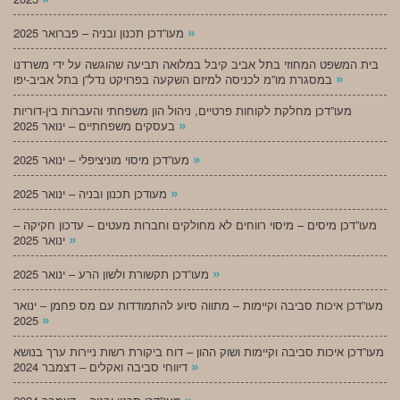
»
מעו”דכן תכנון ובניה – פברואר 2025
בית המשפט המחוזי בתל אביב קיבל במלואה תביעה שהוגשה על ידי משרדנו
»
במסגרת מו”מ לכניסה למיזם השקעה בפרויקט נדל”ן בתל אביב-יפו
מעו”דכן מחלקת לקוחות פרטיים, ניהול הון משפחתי והעברות בין-דוריות
»
בעסקים משפחתיים – ינואר 2025
»
מעו”דכן מיסוי מוניציפלי – ינואר 2025
»
מעודכן תכנון ובניה – ינואר 2025
מעו”דכן מיסים – מיסוי רווחים לא מחולקים וחברות מעטים – עדכון חקיקה –
»
ינואר 2025
»
מעו”דכן תקשורת ולשון הרע – ינואר 2025
מעו”דכן איכות סביבה וקיימות – מתווה סיוע להתמודדות עם מס פחמן – ינואר
»
2025
מעו”דכן איכות סביבה וקיימות ושוק ההון – דוח ביקורת רשות ניירות ערך בנושא
»
דיווחי סביבה ואקלים – דצמבר 2024
»