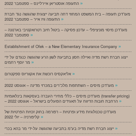
»
התעופה אוסטריאן איירליינס – ספטמבר 2022
מעו”דכן תעופה – בית המשפט המחוזי דחה תביעה ייצוגית שהוגשה נגד חברת
»
התעופה וויז אייר – ספטמבר 2022
מעו”דכן מיסוי מוניציפלי – עדכון פסיקה – ביטול חיוב רטרואקטיבי בארנונה –
»
ספטמבר 2022
»
Establishment of Ofek – a New Elementary Insurance Company
ייצוג חברת רשת מדיה ואיילה חסון בתביעת לשון הרע שהוגשה כנגדם על ידי
»
מר יוסף רחמים
»
אליאקסיס רוכשת את אקווריוס ספקטרום
»
מעו”דכן מיסים – השתתפות מלכ”רים במכרזי מדינה – אוגוסט 2022
מעו”דכן מיסים – כללי מחירי העברה בעסקאות בינלאומיות (transfer pricing)
»
– הרחבת חובות הדיווח על תאגידים הפועלים בישראל – אוגוסט 2022
מעו”דכן טכנולוגיות מידע ופרטיות – רפורמה בחוק זכויות הפרטיות של
»
קליפורניה – יולי 2022
»
ייצוג חברת רשת מדיה בע”מ בתביעה שהוגשה על-ידי מר בהא בכרי