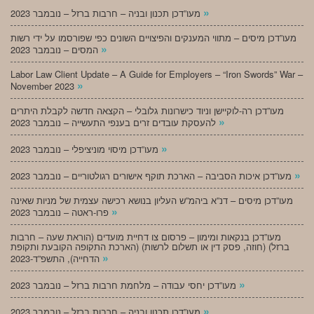
»
מעו”דכן תכנון ובניה – חרבות ברזל – נובמבר 2023
מעו”דכן מיסים – מתווי המענקים והפיצויים השונים כפי שפורסמו על ידי רשות
»
המסים – נובמבר 2023
Labor Law Client Update – A Guide for Employers – “Iron Swords” War –
»
November 2023
מעו”דכן רה-לוקיישן וניוד כישרונות גלובלי – הקצאה חדשה לקבלת היתרים
»
להעסקת עובדים זרים בענפי התעשייה – נובמבר 2023
»
מעו”דכן מיסוי מוניציפלי – נובמבר 2023
»
מעו”דכן איכות הסביבה – הארכת תוקף אישורים רגולטוריים – נובמבר 2023
מעו”דכן מיסים – דנ”א ביהמ”ש העליון בנושא רכישה עצמית של מניות שאינה
»
פרו-ראטה – נובמבר 2023
מעו”דכן בנקאות ומימון – פרסום צו דחיית מועדים (הוראת שעה – חרבות
ברזל) (חוזה, פסק דין או תשלום לרשות) (הארכת התקופה הקובעת ותקופת
»
הדחייה), התשפ”ד-2023
»
מעו”דכן יחסי עבודה – מלחמת חרבות ברזל – נובמבר 2023
»
מעו”דכן תכנון ובניה – חרבות ברזל – נובמבר 2023