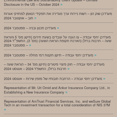
»
Disclosure in the US – October 2024
מעו”דכן שוק הון – רשות ניירות ערך מגדירה את תפקידי הנאמן למחזיקי אגרות
»
חוב – אוקטובר 2024
»
מעו”דכן תכנון ובניה – ספטמבר 2024
מעו”דכן יחסי עבודה – צו הגנה על עובדים בשעת חירום (תיקון מס’ 5 והוראת
שעה – חרבות ברזל) (הארכת תקופת הוראת השעה) (מס’ 3), התשפ״ד-2024
»
– ספטמבר 2024
»
מעו”דכן יחסי עבודה – תיקון תקנות דמי מחלה – ספטמבר 2024
מעו”דכן יחסי עבודה – חוק פיצויי פיטורים (תיקון מס’ 34 – הוראת שעה –
»
חרבות ברזל), התשפ”ד-2024 – אוגוסט 2024
»
מעו”דכן יחסי עבודה – הרחבת חובותיו של מזמין שירות – אוגוסט 2024
Representation of Mr. Uri Omid and Ankor Insurance Company Ltd., in
»
Establishing a New Insurance Company
Representation of AmTrust Financial Services, Inc. and weSure Global
Tech in an investment transaction for a total consideration of NIS 37M
»