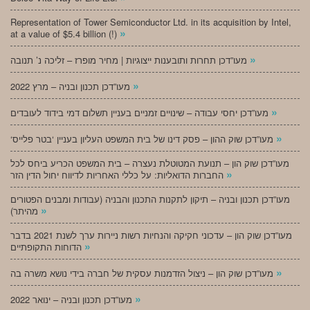
Representation of Tower Semiconductor Ltd. in its acquisition by Intel,
»
at a value of $5.4 billion (!)
»
מעו”דכן תחרות ותובענות ייצוגיות | מחיר מופרז – זליכה נ’ תנובה
»
מעו”דכן תכנון ובניה – מרץ 2022
»
מעו”דכן יחסי עבודה – שינויים זמניים בעניין תשלום דמי בידוד לעובדים
»
‘מעו”דכן שוק ההון – פסק דינו של בית המשפט העליון בעניין ‘בטר פלייס
מעו”דכן שוק הון – תנועת המטוטלת נעצרה – בית המשפט הכריע ביחס לכל
»
החברות הדואליות: על כללי האחריות לדיווח יחול הדין הזר
מעו”דכן תכנון ובניה – תיקון לתקנות התכנון והבניה (עבודות ומבנים הפטורים
»
מהיתר)
מעו”דכן שוק הון – עדכוני חקיקה והנחיות רשות ניירות ערך לשנת 2021 בדבר
»
הדוחות התקופתיים
»
מעו”דכן שוק הון – ניצול הזדמנות עסקית של חברה בידי נושא משרה בה
»
מעו”דכן תכנון ובניה – ינואר 2022