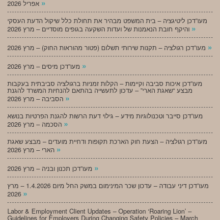
»
אפריל 2026
מעו”דכן ליטיגציה – בית המשפט מבהיר את תחולת כלל שיקול הדעת העסקי
»
והיקף חובת הנאמנות של ועדות השקעה בגופים מוסדיים – מרץ 2026
»
מעו”דכן רגולציה – תקנות שירותי תשלום (פטור מהוראות החוק) – מרץ 2026
»
מעו”דכן מיסים – מרץ 2026
מעו”דכן איכות סביבה וקיימות – הקלות זמניות ברגולציה סביבתית בעקבות
מבצע “שאגת הארי” – עדכון לתעשייה בהתאם להנחיות המשרד להגנת
»
הסביבה – מרץ 2026
מעו”דכן סייבר וטכנולוגיות מידע – גילוי דעת הרשות להגנת הפרטיות בנושא
»
הסכמה – מרץ 2026
מעו”דכן רגולציה – הצעת חוק הארכת תקופות ודחיית מועדים – מבצע שאגת
»
הארי – מרץ 2026
»
מעו”דכן תכנון ובניה – מרץ 2026
מעו”דכן דיני עבודה – עדכון שכר המינימום במשק החל מיום 1.4.2026 – מרץ
»
2026
Labor & Employment Client Updates – Operation ‘Roaring Lion’ –
Guidelines for Employers During Changing Safety Policies – March