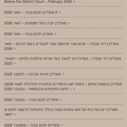
»
Before the District Court – February 2026
»
מעו”דכן תכנון ובניה – ינואר 2026 II
»
מעו”דכן קניין רוחני ופטנטים – ינואר 2026
»
מעודכן תכנון ובניה – ינואר 2026
מעו”דכן דיני עבודה – עדכון שכר מינימום ענפי לעובדים בענף הניקיון – ינואר
»
2026
מעו”דכן דיני עבודה – נקודות זיכוי לעובד בעד שירות מילואים כלוחם – דצמבר
»
2025
»
מעו”דכן איכות סביבה – דצמבר 2025
מעו”דכן בנקאות ומימון – טיוטת חוק ההסדרים (התכנית הכלכלית לשנת 2026)
»
– תחום הפיננסים והבנקאות – נובמבר 2025
»
מעו”דכן תכנון ובניה – נובמבר 2025
משרדנו ייצג את בתו של איש עסקים מנוח בהליך התנגדות לבקשה למתן צו
»
ירושה
»
מעו”דכן תכנון ובניה – אוקטובר 2025