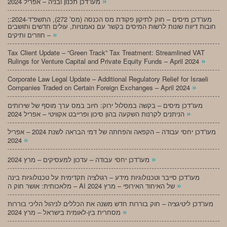
»
מעו”דכן תכנון ובניה – אפריל 2024
;מעו”דכן מיסים – חוק לתיקון פקודת מס הכנסה (מס’ 272), התשפ”ד-2024:
חובות דיווח שונות לרשות המיסים בקשר עם נאמנויות, עולים חדשים ותושבים
»
חוזרים ותיקים –
Tax Client Update – “Green Track” Tax Treatment: Streamlined VAT
»
Rulings for Venture Capital and Private Equity Funds – April 2024
Corporate Law Legal Update – Additional Regulatory Relief for Israeli
»
Companies Traded on Certain Foreign Exchanges – April 2024
מעו”דכן מיסים – בקשה במסלול ירוק: חיוב במס ערך מוסף של שירותים
»
הניתנים לקרנות השקעה בהון סיכון ופרייבט אקוויטי – אפריל 2024
מעו”דכן יחסי עבודה – הקפאה והפחתה של דמי הבראה לשנת 2024 – אפריל
»
2024
»
מעו”דכן יחסי עבודה – עדכון למעסיקים – מרץ 2024
מעו”דכן סייבר וטכנולוגיות מידע – רגולציה תקדימית על טכנולוגיות בינה
»
מלאכותית: אושר חוק ה – AI של האיחוד האירופי – מרץ 2024
מעו”דכן ליטיגציה – חוק בוררות חדש משנה את הכללים לניהול הליכי בוררות
»
מסחרית בין-לאומית בישראל – מרץ 2024