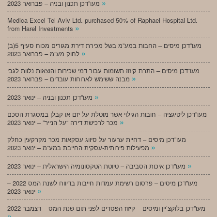
»
מעו”דכן תכנון ובניה – פברואר 2023
Medica Excel Tel Aviv Ltd. purchased 50% of Raphael Hospital Ltd.
»
from Harel Investments
מעו”דכן מיסים – החבות במע”מ בשל מכירת דירת מגורים מכוח סעיף 5(ב)
»
לחוק מע”מ – פברואר 2023
מעו”דכן מיסים – התרת קיזוז תשומות עבור דמי שכירות והוצאות נלוות לגבי
»
מבנה ששימש לארוחות עובדים – פברואר 2023
»
מעו”דכן תכנון ובניה – ינואר 2023
מעו”דכן ליטיגציה – חובות הגילוי אשר מוטלת על יזם או קבלן במסגרת הסכם
»
מכר לרכישת דירה “על הנייר” – ינואר 2023
מעו”דכן מיסים – דחיית ערעור על סיווג עסקאות מכר מקרקעין כחלק
»
מפעילות פירותית-עסקית החייבת במע”מ – ינואר 2023
»
מעו”דכן איכות הסביבה – טיוטת הטקסונומיה הישראלית – ינואר 2023
מעו”דכן מיסים – פרסום רשימת עמדות חייבות בדיווח לשנת המס 2022 –
»
ינואר 2023
מעו”דכן בלוקצ’יין ומיסים – קיזוז הפסדים לפני תום שנת המס – דצמבר 2022
»