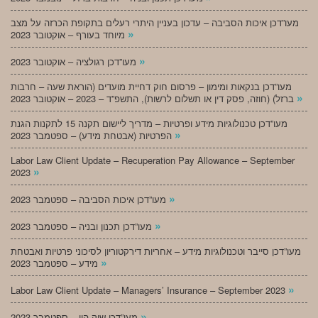
מעו”דכן איכות הסביבה – עדכון בעניין היתרי רעלים בתקופת הכרזה על מצב
»
מיוחד בעורף – אוקטובר 2023
»
מעו”דכן רגולציה – אוקטובר 2023
מעו”דכן בנקאות ומימון – פרסום חוק דחיית מועדים (הוראת שעה – חרבות
»
ברזל) (חוזה, פסק דין או תשלום לרשות), התשפ”ד – 2023 – אוקטובר 2023
מעו”דכן טכנולוגיות מידע ופרטיות – מדריך ליישום תקנה 15 לתקנות הגנת
»
הפרטיות (אבטחת מידע) – ספטמבר 2023
Labor Law Client Update – Recuperation Pay Allowance – September
»
2023
»
מעו”דכן איכות הסביבה – ספטמבר 2023
»
מעו”דכן תכנון ובניה – ספטמבר 2023
מעו”דכן סייבר וטכנולוגיות מידע – אחריות דירקטוריון לסיכוני פרטיות ואבטחת
»
מידע – ספטמבר 2023
»
Labor Law Client Update – Managers’ Insurance – September 2023
»
מעו”דכן שוק הון – ספטמבר 2023