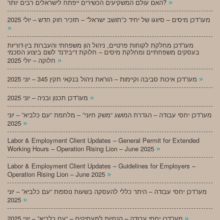
»
האם עולם המשקיעים הכשירים ייפתח לישראלים רבים יותר?
מעו”דכן מיסים – סיווגו של יחיד כ”תושב ישראל” – תזכיר חוק חדש – יולי 2025
»
מעו”דכן מחלקת לקוחות פרטיים, ניהול הון משפחתי והעברות בין-דוריות
בעסקים משפחתיים ומחלקת מיסים – חלוקת דיבידנד לשם ביצוע הסכמי
»
חלוקה – יולי 2025
»
מעו”דכן איכות סביבה וקיימות – הוראת ניהול בנקאי תקין 345 – יוני 2025
»
מעו”דכן תכנון ובניה – יוני 2025
מעו”דכן יחסי עבודה – הגדרת המושג “משק חיוני” – מלחמת “עם כלביא” – יוני
»
2025
Labor & Employment Client Updates – General Permit for Extended
»
Working Hours – Operation Rising Lion – June 2025
Labor & Employment Client Updates – Guidelines for Employers –
»
Operation Rising Lion – June 2025
מעו”דכן יחסי עבודה – היתר כללי להעסקה בשעות נוספות “עם כלביא” – יוני
»
2025
»
מעו”דכן יחסי עבודה – הנחיות למעסיקים – “עם כלביא” – יוני 2025