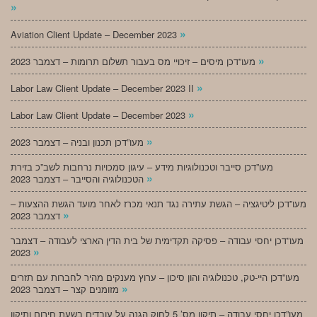
»
»
Aviation Client Update – December 2023
»
מעו”דכן מיסים – זיכויי מס בעבור תשלום תרומות – דצמבר 2023
»
Labor Law Client Update – December 2023 II
»
Labor Law Client Update – December 2023
»
מעו”דכן תכנון ובניה – דצמבר 2023
מעו”דכן סייבר וטכנולוגיות מידע – עיגון סמכויות נרחבות לשב”כ בזירת
»
הטכנולוגיה והסייבר – דצמבר 2023
מעו”דכן ליטיגציה – הגשת עתירה נגד תנאי מכרז לאחר מועד הגשת ההצעות –
»
דצמבר 2023
מעו”דכן יחסי עבודה – פסיקה תקדימית של בית הדין הארצי לעבודה – דצמבר
»
2023
מעו”דכן היי-טק, טכנולוגיה והון סיכון – ערוץ מענקים מהיר לחברות עם תזרים
»
מזומנים קצר – דצמבר 2023
מעו”דכן יחסי עבודה – תיקון מס’ 5 לחוק הגנה על עובדים בשעת חירום ותיקון