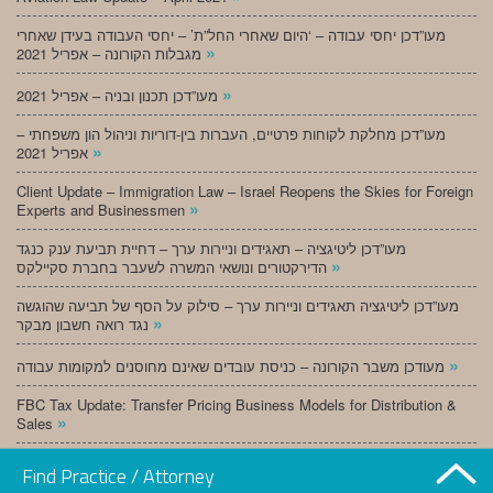
מעו”דכן יחסי עבודה – ‘היום שאחרי החל”ת’ – יחסי העבודה בעידן שאחרי
»
מגבלות הקורונה – אפריל 2021
»
מעו”דכן תכנון ובניה – אפריל 2021
מעו”דכן מחלקת לקוחות פרטיים, העברות בין-דוריות וניהול הון משפחתי –
»
אפריל 2021
Client Update – Immigration Law – Israel Reopens the Skies for Foreign
»
Experts and Businessmen
מעו”דכן ליטיגציה – תאגידים וניירות ערך – דחיית תביעת ענק כנגד
»
הדירקטורים ונושאי המשרה לשעבר בחברת סקיילקס
מעו”דכן ליטיגציה תאגידים וניירות ערך – סילוק על הסף של תביעה שהוגשה
»
נגד רואה חשבון מבקר
»
מעודכן משבר הקורונה – כניסת עובדים שאינם מחוסנים למקומות עבודה
FBC Tax Update: Transfer Pricing Business Models for Distribution &
»
Sales
»
מעו”דכן תכנון ובניה – מרץ 2021
Find Practice / Attorney