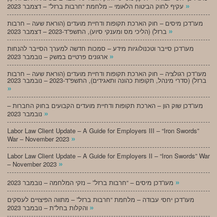
»
עקיף לחוק הביטוח הלאומי – מלחמת “חרבות ברזל” – דצמבר 2023
מעו”דכן מיסים – חוק הארכת תקופות ודחיית מועדים (הוראת שעה – חרבות
»
ברזל) (הליכי מס ומענקי סיוע), התשפ”ד-2023 – דצמבר 2023
מעו”דכן סייבר וטכנולוגיות מידע – סמכות חדשה למערך הסייבר להנחות
»
ארגונים פרטיים במשק – נובמבר 2023
מעו”דכן רגולציה – חוק הארכת תקופות ודחיית מועדים (הוראת שעה – חרבות
ברזל) (סדרי מינהל, תקופות כהונה ותאגידים), התשפ”ד-2023 – נובמבר 2023
»
מעו”דכן שוק הון – הארכת תקופות ודחיית מועדים הקבועים בחוק החברות –
»
נובמבר 2023
Labor Law Client Update – A Guide for Employers III – “Iron Swords”
»
War – November 2023
Labor Law Client Update – A Guide for Employers II – “Iron Swords” War
»
– November 2023
»
מעו”דכן מיסים – “חרבות ברזל” – נזקי המלחמה – נובמבר 2023
מעו”דכן יחסי עבודה – מלחמת “חרבות ברזל” – מתווה הפיצויים לעסקים
»
והקלות בחל”ת – נובמבר 2023