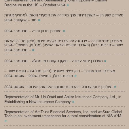
»
Disclosure in the US – October 2024
מעו”דכן שוק הון – רשות ניירות ערך מגדירה את תפקידי הנאמן למחזיקי אגרות
»
חוב – אוקטובר 2024
»
מעו”דכן תכנון ובניה – ספטמבר 2024
מעו”דכן יחסי עבודה – צו הגנה על עובדים בשעת חירום (תיקון מס’ 5 והוראת
שעה – חרבות ברזל) (הארכת תקופת הוראת השעה) (מס’ 3), התשפ״ד-2024
»
– ספטמבר 2024
»
מעו”דכן יחסי עבודה – תיקון תקנות דמי מחלה – ספטמבר 2024
מעו”דכן יחסי עבודה – חוק פיצויי פיטורים (תיקון מס’ 34 – הוראת שעה –
»
חרבות ברזל), התשפ”ד-2024 – אוגוסט 2024
»
מעו”דכן יחסי עבודה – הרחבת חובותיו של מזמין שירות – אוגוסט 2024
Representation of Mr. Uri Omid and Ankor Insurance Company Ltd., in
»
Establishing a New Insurance Company
Representation of AmTrust Financial Services, Inc. and weSure Global
Tech in an investment transaction for a total consideration of NIS 37M
»