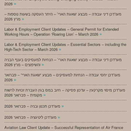
»
2026
מעו”דכן דיני עבודה – מבצע ‘שאגת הארי’ – היתר העסקה בשעות נוספות –
»
מרץ 2026
Labor & Employment Client Updates – General Permit for Extended
»
Working Hours – Operation ‘Roaring Lion’ – March 2026
Labor & Employment Client Updates – Essential Sectors – including the
»
High-Tech Sector – March 2026
מעו”דכן דיני עבודה – מבצע ‘שאגת הארי’ – הנחיות למעסיקים בענף הבניה
»
והשיפוצים – מרץ 2026
מעו”דכן יחסי עבודה – הנחיות למעסיקים – מבצע “שאגת הארי” – פברואר
»
2026
מעו”דכן מיסוי מקרקעין – עדכון פסיקה – חיוב במס בגין העברת זכויות לרשות
»
מקומית – פברואר 2026
»
מעו”דכן תכנון ובניה – פברואר 2026
»
מעו”דכן ליטיגציה – פברואר 2026
Aviation Law Client Update – Successful Representation of Air France