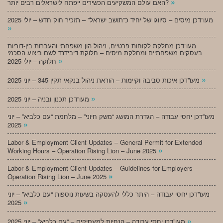
»
האם עולם המשקיעים הכשירים ייפתח לישראלים רבים יותר?
מעו”דכן מיסים – סיווגו של יחיד כ”תושב ישראל” – תזכיר חוק חדש – יולי 2025
»
מעו”דכן מחלקת לקוחות פרטיים, ניהול הון משפחתי והעברות בין-דוריות
בעסקים משפחתיים ומחלקת מיסים – חלוקת דיבידנד לשם ביצוע הסכמי
»
חלוקה – יולי 2025
»
מעו”דכן איכות סביבה וקיימות – הוראת ניהול בנקאי תקין 345 – יוני 2025
»
מעו”דכן תכנון ובניה – יוני 2025
מעו”דכן יחסי עבודה – הגדרת המושג “משק חיוני” – מלחמת “עם כלביא” – יוני
»
2025
Labor & Employment Client Updates – General Permit for Extended
»
Working Hours – Operation Rising Lion – June 2025
Labor & Employment Client Updates – Guidelines for Employers –
»
Operation Rising Lion – June 2025
מעו”דכן יחסי עבודה – היתר כללי להעסקה בשעות נוספות “עם כלביא” – יוני
»
2025
»
מעו”דכן יחסי עבודה – הנחיות למעסיקים – “עם כלביא” – יוני 2025