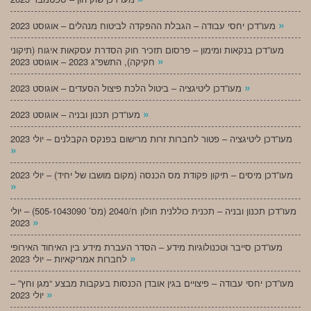
»
מעו”דכן יחסי עבודה – הגבלת ההפקדה לביטוח מנהלים – אוגוסט 2023
מעו”דכן בנקאות ומימון – פרסום תזכיר חוק הסדרת עסקאות איגוח (תיקוני
»
חקיקה), התשפ”ג 2023 – אוגוסט 2023
»
מעו”דכן ליטיגציה – ביטול הלכת פיצול הסעדים – אוגוסט 2023
»
מעו”דכן תכנון ובניה – אוגוסט 2023
מעו”דכן ליטיגציה – פטור לחברות זרות מרישום בפנקס הקבלנים – יולי 2023
»
מעו”דכן מיסים – תיקון פקודת מס הכנסה (מקום מושבו של יחיד) – יולי 2023
»
מעו”דכן תכנון ובניה – תכנית כוללנית חולון ח/2040 (מס’ 505-1043090) – יולי
»
2023
מעו”דכן סייבר וטכנולוגיות מידע – הסדר העברת מידע בין האיחוד האירופי
»
לחברות אמריקאיות – יולי 2023
מעו”דכן יחסי עבודה – פיצויים בגין אובדן הכנסות בעקבות מבצע “מגן וחץ” –
»
יולי 2023