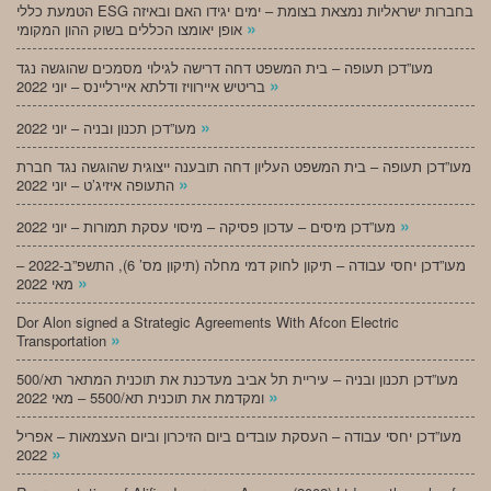
הטמעת כללי ESG בחברות ישראליות נמצאת בצומת – ימים יגידו האם ובאיזה
»
אופן יאומצו הכללים בשוק ההון המקומי
מעו”דכן תעופה – בית המשפט דחה דרישה לגילוי מסמכים שהוגשה נגד
»
בריטיש איירוויז ודלתא איירליינס – יוני 2022
»
מעו”דכן תכנון ובניה – יוני 2022
מעו”דכן תעופה – בית המשפט העליון דחה תובענה ייצוגית שהוגשה נגד חברת
»
התעופה איזיג’ט – יוני 2022
»
מעו”דכן מיסים – עדכון פסיקה – מיסוי עסקת תמורות – יוני 2022
מעו”דכן יחסי עבודה – תיקון לחוק דמי מחלה (תיקון מס’ 6), התשפ”ב-2022 –
»
מאי 2022
Dor Alon signed a Strategic Agreements With Afcon Electric
»
Transportation
מעו”דכן תכנון ובניה – עיריית תל אביב מעדכנת את תוכנית המתאר תא/500
»
ומקדמת את תוכנית תא/5500 – מאי 2022
מעו”דכן יחסי עבודה – העסקת עובדים ביום הזיכרון וביום העצמאות – אפריל
»
2022