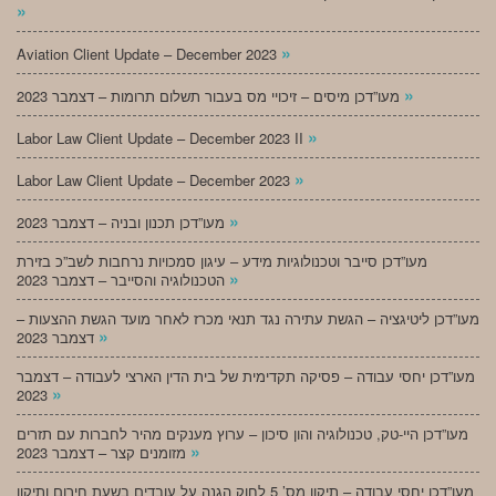
»
»
Aviation Client Update – December 2023
»
מעו”דכן מיסים – זיכויי מס בעבור תשלום תרומות – דצמבר 2023
»
Labor Law Client Update – December 2023 II
»
Labor Law Client Update – December 2023
»
מעו”דכן תכנון ובניה – דצמבר 2023
מעו”דכן סייבר וטכנולוגיות מידע – עיגון סמכויות נרחבות לשב”כ בזירת
»
הטכנולוגיה והסייבר – דצמבר 2023
מעו”דכן ליטיגציה – הגשת עתירה נגד תנאי מכרז לאחר מועד הגשת ההצעות –
»
דצמבר 2023
מעו”דכן יחסי עבודה – פסיקה תקדימית של בית הדין הארצי לעבודה – דצמבר
»
2023
מעו”דכן היי-טק, טכנולוגיה והון סיכון – ערוץ מענקים מהיר לחברות עם תזרים
»
מזומנים קצר – דצמבר 2023
מעו”דכן יחסי עבודה – תיקון מס’ 5 לחוק הגנה על עובדים בשעת חירום ותיקון