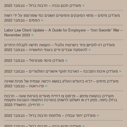
»
מעו”דכן תכנון ובניה – חרבות ברזל – נובמבר 2023
מעו”דכן מיסים – מתווי המענקים והפיצויים השונים כפי שפורסמו על ידי רשות
»
המסים – נובמבר 2023
Labor Law Client Update – A Guide for Employers – “Iron Swords” War –
»
November 2023
מעו”דכן רה-לוקיישן וניוד כישרונות גלובלי – הקצאה חדשה לקבלת היתרים
»
להעסקת עובדים זרים בענפי התעשייה – נובמבר 2023
»
מעו”דכן מיסוי מוניציפלי – נובמבר 2023
»
מעו”דכן איכות הסביבה – הארכת תוקף אישורים רגולטוריים – נובמבר 2023
מעו”דכן מיסים – דנ”א ביהמ”ש העליון בנושא רכישה עצמית של מניות שאינה
»
פרו-ראטה – נובמבר 2023
מעו”דכן בנקאות ומימון – פרסום צו דחיית מועדים (הוראת שעה – חרבות
ברזל) (חוזה, פסק דין או תשלום לרשות) (הארכת התקופה הקובעת ותקופת
»
הדחייה), התשפ”ד-2023
»
מעו”דכן יחסי עבודה – מלחמת חרבות ברזל – נובמבר 2023
»
מעו”דכן תכנון ובניה – חרבות ברזל – נובמבר 2023