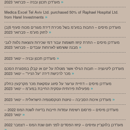
»
מעו”דכן תכנון ובניה – פברואר 2023
Medica Excel Tel Aviv Ltd. purchased 50% of Raphael Hospital Ltd.
»
from Harel Investments
מעו”דכן מיסים – החבות במע”מ בשל מכירת דירת מגורים מכוח סעיף 5(ב)
»
לחוק מע”מ – פברואר 2023
מעו”דכן מיסים – התרת קיזוז תשומות עבור דמי שכירות והוצאות נלוות לגבי
»
מבנה ששימש לארוחות עובדים – פברואר 2023
»
מעו”דכן תכנון ובניה – ינואר 2023
מעו”דכן ליטיגציה – חובות הגילוי אשר מוטלת על יזם או קבלן במסגרת הסכם
»
מכר לרכישת דירה “על הנייר” – ינואר 2023
מעו”דכן מיסים – דחיית ערעור על סיווג עסקאות מכר מקרקעין כחלק
»
מפעילות פירותית-עסקית החייבת במע”מ – ינואר 2023
»
מעו”דכן איכות הסביבה – טיוטת הטקסונומיה הישראלית – ינואר 2023
מעו”דכן מיסים – פרסום רשימת עמדות חייבות בדיווח לשנת המס 2022 –
»
ינואר 2023
מעו”דכן בלוקצ’יין ומיסים – קיזוז הפסדים לפני תום שנת המס – דצמבר 2022
»