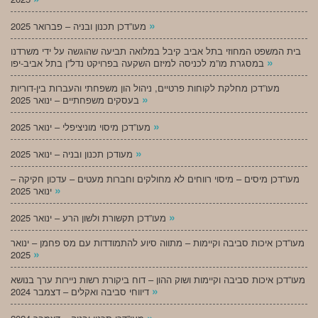
»
מעו”דכן תכנון ובניה – פברואר 2025
בית המשפט המחוזי בתל אביב קיבל במלואה תביעה שהוגשה על ידי משרדנו
»
במסגרת מו”מ לכניסה למיזם השקעה בפרויקט נדל”ן בתל אביב-יפו
מעו”דכן מחלקת לקוחות פרטיים, ניהול הון משפחתי והעברות בין-דוריות
»
בעסקים משפחתיים – ינואר 2025
»
מעו”דכן מיסוי מוניציפלי – ינואר 2025
»
מעודכן תכנון ובניה – ינואר 2025
מעו”דכן מיסים – מיסוי רווחים לא מחולקים וחברות מעטים – עדכון חקיקה –
»
ינואר 2025
»
מעו”דכן תקשורת ולשון הרע – ינואר 2025
מעו”דכן איכות סביבה וקיימות – מתווה סיוע להתמודדות עם מס פחמן – ינואר
»
2025
מעו”דכן איכות סביבה וקיימות ושוק ההון – דוח ביקורת רשות ניירות ערך בנושא
»
דיווחי סביבה ואקלים – דצמבר 2024
»