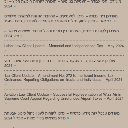
מעו”דכן יחסי עבודה – העסקת בני נוער – תזכורת לקראת חופשת הקיץ – יוני
»
2024
מעו”דכן דיני עבודה – עדכון למעסיקים – הרחבת ההגנות למשרתי מילואים
»
ובני זוגם – תיקון לחוק חיילים משוחררים (החזרה לעבודה), תש”ט-1949
מעו”דכן לקוחות פרטיים, העברות בין דוריות וניהול סכסוכי משפחה וירושה –
»
מאי 2024
Labor Law Client Update – Memorial and Independence Day – May 2024
»
מעו”דכן יחסי עבודה – העסקת עובדים ביום הזיכרון וביום העצמאות – מאי
»
2024
Tax Client Update – Amendment No. 272 to the Israel Income Tax
Ordinance: Reporting Obligations on Trusts and Individuals – April 2024
»
Aviation Law Client Update – Successful Representation of Wizz Air in
Supreme Court Appeal Regarding Unrefunded Airport Taxes – April 2024
»
מעו”דכן טכנולוגיות מידע ופרטיות – עדכון לקוחות לעניין ניהול סיכוני אבטחת
»
מידע בשימוש בקוד פתוח – אפריל 2024