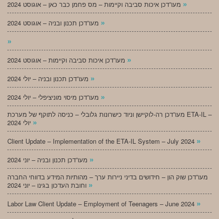
»
מעו”דכן איכות סביבה וקיימות – מס פחמן כבר כאן – אוגוסט 2024
»
מעו”דכן תכנון ובניה – אוגוסט 2024
»
»
מעו”דכן איכות סביבה וקיימות – אוגוסט 2024
»
מעו”דכן תכנון ובניה – יולי 2024
»
מעו”דכן מיסוי מוניציפלי – יולי 2024
מעו”דכן רה-לוקיישן וניוד כישרונות גלובלי – כניסה לתוקף של מערכת ETA-IL –
»
יולי 2024
»
Client Update – Implementation of the ETA-IL System – July 2024
»
מעו”דכן תכנון ובניה – יוני 2024
מעו”דכן שוק הון – חידושים בדיני ניירות ערך – מהותיות המידע בדווחי החברה
»
וחובת העדכון בגינו – יוני 2024
»
Labor Law Client Update – Employment of Teenagers – June 2024