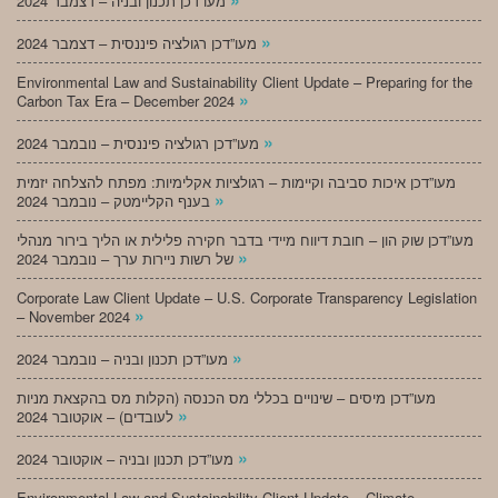
מעו”דכן תכנון ובניה – דצמבר 2024
»
מעו”דכן רגולציה פיננסית – דצמבר 2024
Environmental Law and Sustainability Client Update – Preparing for the
»
Carbon Tax Era – December 2024
»
מעו”דכן רגולציה פיננסית – נובמבר 2024
מעו”דכן איכות סביבה וקיימות – רגולציות אקלימיות: מפתח להצלחה יזמית
»
בענף הקליימטק – נובמבר 2024
מעו”דכן שוק הון – חובת דיווח מיידי בדבר חקירה פלילית או הליך בירור מנהלי
»
של רשות ניירות ערך – נובמבר 2024
Corporate Law Client Update – U.S. Corporate Transparency Legislation
»
– November 2024
»
מעו”דכן תכנון ובניה – נובמבר 2024
מעו”דכן מיסים – שינויים בכללי מס הכנסה (הקלות מס בהקצאת מניות
»
לעובדים) – אוקטובר 2024
»
מעו”דכן תכנון ובניה – אוקטובר 2024
Environmental Law and Sustainability Client Update – Climate