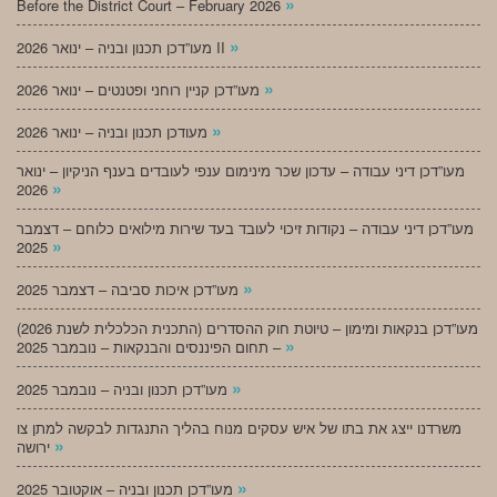
»
Before the District Court – February 2026
»
מעו”דכן תכנון ובניה – ינואר 2026 II
»
מעו”דכן קניין רוחני ופטנטים – ינואר 2026
»
מעודכן תכנון ובניה – ינואר 2026
מעו”דכן דיני עבודה – עדכון שכר מינימום ענפי לעובדים בענף הניקיון – ינואר
»
2026
מעו”דכן דיני עבודה – נקודות זיכוי לעובד בעד שירות מילואים כלוחם – דצמבר
»
2025
»
מעו”דכן איכות סביבה – דצמבר 2025
מעו”דכן בנקאות ומימון – טיוטת חוק ההסדרים (התכנית הכלכלית לשנת 2026)
»
– תחום הפיננסים והבנקאות – נובמבר 2025
»
מעו”דכן תכנון ובניה – נובמבר 2025
משרדנו ייצג את בתו של איש עסקים מנוח בהליך התנגדות לבקשה למתן צו
»
ירושה
»
מעו”דכן תכנון ובניה – אוקטובר 2025