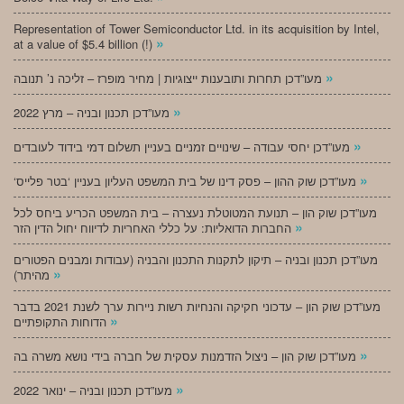
Representation of Tower Semiconductor Ltd. in its acquisition by Intel,
»
at a value of $5.4 billion (!)
»
מעו”דכן תחרות ותובענות ייצוגיות | מחיר מופרז – זליכה נ’ תנובה
»
מעו”דכן תכנון ובניה – מרץ 2022
»
מעו”דכן יחסי עבודה – שינויים זמניים בעניין תשלום דמי בידוד לעובדים
»
‘מעו”דכן שוק ההון – פסק דינו של בית המשפט העליון בעניין ‘בטר פלייס
מעו”דכן שוק הון – תנועת המטוטלת נעצרה – בית המשפט הכריע ביחס לכל
»
החברות הדואליות: על כללי האחריות לדיווח יחול הדין הזר
מעו”דכן תכנון ובניה – תיקון לתקנות התכנון והבניה (עבודות ומבנים הפטורים
»
מהיתר)
מעו”דכן שוק הון – עדכוני חקיקה והנחיות רשות ניירות ערך לשנת 2021 בדבר
»
הדוחות התקופתיים
»
מעו”דכן שוק הון – ניצול הזדמנות עסקית של חברה בידי נושא משרה בה
»
מעו”דכן תכנון ובניה – ינואר 2022