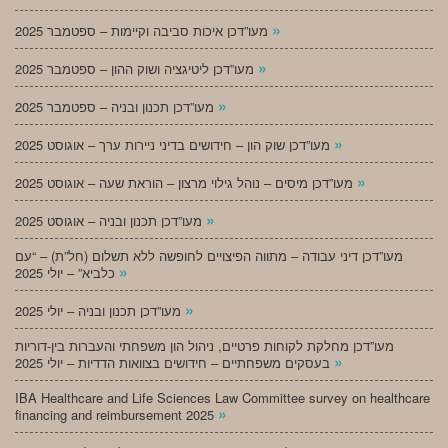
»
מעו”דכן איכות סביבה וקיימות – ספטמבר 2025
»
מעו”דכן ליטיגציה ושוק ההון – ספטמבר 2025
»
מעו”דכן תכנון ובניה – ספטמבר 2025
»
מעו”דכן שוק הון – חידושים בדיני ניירות ערך – אוגוסט 2025
»
מעו”דכן מיסים – נוהל גילוי מרצון – הוראת שעה – אוגוסט 2025
»
מעו”דכן תכנון ובניה – אוגוסט 2025
מעו”דכן דיני עבודה – מתווה הפיצויים לחופשה ללא תשלום (חל”ת) – “עם
»
כלביא” – יולי 2025
»
מעו”דכן תכנון ובניה – יולי 2025
מעו”דכן מחלקת לקוחות פרטיים, ניהול הון משפחתי והעברות בין-דוריות
»
בעסקים משפחתיים – חידושים בצוואות הדדיות – יולי 2025
IBA Healthcare and Life Sciences Law Committee survey on healthcare
»
financing and reimbursement 2025