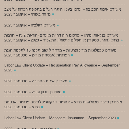
מעו”דכן איכות הסביבה – עדכון בעניין היתרי רעלים בתקופת הכרזה על מצב
»
מיוחד בעורף – אוקטובר 2023
»
מעו”דכן רגולציה – אוקטובר 2023
מעו”דכן בנקאות ומימון – פרסום חוק דחיית מועדים (הוראת שעה – חרבות
»
ברזל) (חוזה, פסק דין או תשלום לרשות), התשפ”ד – 2023 – אוקטובר 2023
מעו”דכן טכנולוגיות מידע ופרטיות – מדריך ליישום תקנה 15 לתקנות הגנת
»
הפרטיות (אבטחת מידע) – ספטמבר 2023
Labor Law Client Update – Recuperation Pay Allowance – September
»
2023
»
מעו”דכן איכות הסביבה – ספטמבר 2023
»
מעו”דכן תכנון ובניה – ספטמבר 2023
מעו”דכן סייבר וטכנולוגיות מידע – אחריות דירקטוריון לסיכוני פרטיות ואבטחת
»
מידע – ספטמבר 2023
»
Labor Law Client Update – Managers’ Insurance – September 2023
»
מעו”דכן שוק הון – ספטמבר 2023