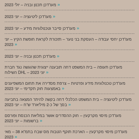
»
מעו”דכן תכנון ובניה – יולי 2023
»
מעו”דכן ליטיגציה – יוני 2023
»
מעו”דכן סייבר וטכנולוגיות מידע – יוני 2023
מעו”דכן יחסי עבודה – העסקת בני נוער – תזכורת לקראת חופשת הקיץ – יוני
»
2023
»
מעו”דכן תכנון ובניה – יוני 2023
מעו”דכן תעופה – בית המשפט דחה תובענה ייצוגית שהוגשה נגד חברת
»
השילוח DHL – יוני 2023
מעו”דכן טכנולוגיות מידע ופרטיות – צרפת מסדירה את תחום המשפיענים
»
באמצעות חוק תקדימי – יוני 2023
מעו”דכן ליטיגציה – בית המשפט הכלכלי דחה בקשה להיתר המצאה בתביעה
»
בסך של כ-2 מיליארד ש”ח – יוני 2023
מעו”דכן מיסוי מקרקעין – חוק ההסדרים אושר במליאת הכנסת ופורסם
»
ברשומות – יוני 2023
מעו”דכן מיסוי מקרקעין – הארכת תוקף הטבות מס שבח בתמ”א 38 – מאי
»
2023