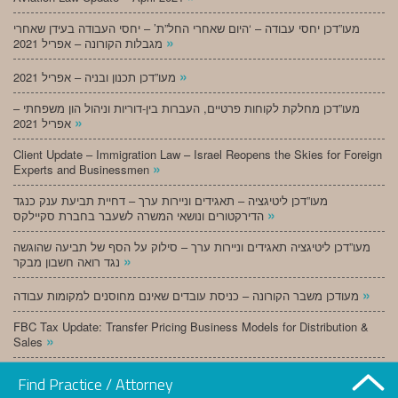
מעו”דכן יחסי עבודה – ‘היום שאחרי החל”ת’ – יחסי העבודה בעידן שאחרי
»
מגבלות הקורונה – אפריל 2021
»
מעו”דכן תכנון ובניה – אפריל 2021
מעו”דכן מחלקת לקוחות פרטיים, העברות בין-דוריות וניהול הון משפחתי –
»
אפריל 2021
Client Update – Immigration Law – Israel Reopens the Skies for Foreign
»
Experts and Businessmen
מעו”דכן ליטיגציה – תאגידים וניירות ערך – דחיית תביעת ענק כנגד
»
הדירקטורים ונושאי המשרה לשעבר בחברת סקיילקס
מעו”דכן ליטיגציה תאגידים וניירות ערך – סילוק על הסף של תביעה שהוגשה
»
נגד רואה חשבון מבקר
»
מעודכן משבר הקורונה – כניסת עובדים שאינם מחוסנים למקומות עבודה
FBC Tax Update: Transfer Pricing Business Models for Distribution &
»
Sales
»
מעו”דכן תכנון ובניה – מרץ 2021
Find Practice / Attorney