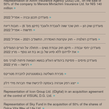
Representation of Alifim Insurance Agency (2002) Ltd., on the sale of
50% of the company to Menora Mivtachim Insurance Ltd. for NIS 140
»
million
»
מעו”דכן תכנון ובניה – אפריל 2022
מעו”דכן שוק הון – חוק שכר שווה לעובדת ולעובד (תיקון מס’ 6) – חובות דיווח
»
חדשות – אפריל 2022
»
מעו”דכן רגולציה – חוק עקרונות האסדרה, התשפ”ב-2021 – אפריל 2022
מעו”דכן יחסי עבודה – תיקון חוק עבודת נשים – תחולה על הורים המגדלים
»
את ילדיהם ללא סיוע של בן או בת זוג נוסף – מרץ 2022
מעו”דכן מיסים – פסיקת ביהמ”ש העליון בנושא הוצאות פיתוח לצרכי מס
»
רכישה – מרץ 2022
»
מכירת השליטה בגסטטנרטק לחברת מטריקס
»
ייצוג רפק אנרגיה בעסקה לרכישת שתי חברות מידי דלק
Representation of Icon Group Ltd. (iDigital) in an acquisition agreement
»
of the control of VISUAL D.G. Ltd.
Representation of Sky Fund in the acquisition of 50% of the shares of
»
Dolce Vita Way of Life Ltd.