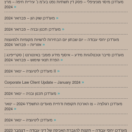
מעו”דכן מיסוי מוניציפלי – פסק דין תשתיות נפט בע”מ נ’ עיריית חיפה – מרץ
»
2024
»
מעו”דכן שוק הון – פברואר 2024
»
מעו”דכן תכנון ובניה – פברואר 2024
מעו”דכן יחסי עבודה – יום שבתון יום הבחירות לרשויות מקומיות ולמועצות
»
אזוריות – פברואר 2024
מעו”דכן סייבר וטכנולוגיות מידע – איסוף מידע פומבי באינטרנט | סקרייפינג |
»
הפרת תנאי שימוש – פברואר 2024
»
מעו”דכן ליטיגציה – ינואר 2024 II
»
Corporate Law Client Update – January 2024
»
מעו”דכן תכנון ובניה – ינואר 2024
מעו”דכן רגולציה – צו הארכת תקופות ודחיית מועדים התשפ”ד-2024 – ינואר
»
2024
»
מעו”דכן ליטיגציה – ינואר 2024
מעו”דכן יחסי עבודה – תקנות להגברת האכיפה של דיני עבודה – דצמבר 2023