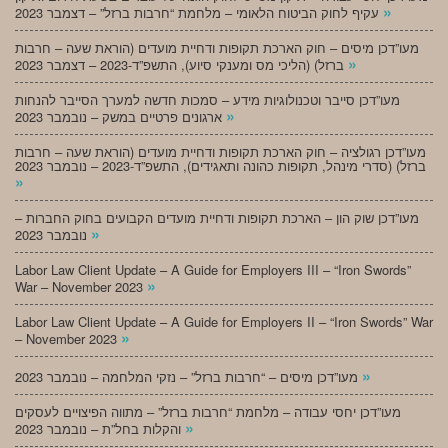
»
עקיף לחוק הביטוח הלאומי – מלחמת “חרבות ברזל” – דצמבר 2023
מעו”דכן מיסים – חוק הארכת תקופות ודחיית מועדים (הוראת שעה – חרבות
»
ברזל) (הליכי מס ומענקי סיוע), התשפ”ד-2023 – דצמבר 2023
מעו”דכן סייבר וטכנולוגיות מידע – סמכות חדשה למערך הסייבר להנחות
»
ארגונים פרטיים במשק – נובמבר 2023
מעו”דכן רגולציה – חוק הארכת תקופות ודחיית מועדים (הוראת שעה – חרבות
ברזל) (סדרי מינהל, תקופות כהונה ותאגידים), התשפ”ד-2023 – נובמבר 2023
»
מעו”דכן שוק הון – הארכת תקופות ודחיית מועדים הקבועים בחוק החברות –
»
נובמבר 2023
Labor Law Client Update – A Guide for Employers III – “Iron Swords”
»
War – November 2023
Labor Law Client Update – A Guide for Employers II – “Iron Swords” War
»
– November 2023
»
מעו”דכן מיסים – “חרבות ברזל” – נזקי המלחמה – נובמבר 2023
מעו”דכן יחסי עבודה – מלחמת “חרבות ברזל” – מתווה הפיצויים לעסקים
»
והקלות בחל”ת – נובמבר 2023