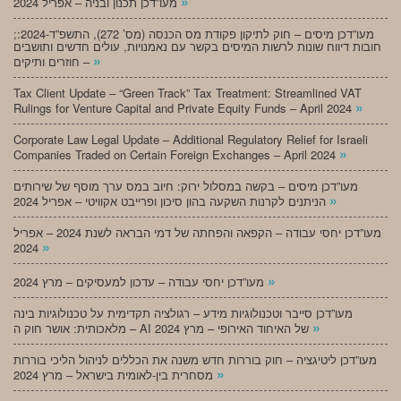
»
מעו”דכן תכנון ובניה – אפריל 2024
;מעו”דכן מיסים – חוק לתיקון פקודת מס הכנסה (מס’ 272), התשפ”ד-2024:
חובות דיווח שונות לרשות המיסים בקשר עם נאמנויות, עולים חדשים ותושבים
»
חוזרים ותיקים –
Tax Client Update – “Green Track” Tax Treatment: Streamlined VAT
»
Rulings for Venture Capital and Private Equity Funds – April 2024
Corporate Law Legal Update – Additional Regulatory Relief for Israeli
»
Companies Traded on Certain Foreign Exchanges – April 2024
מעו”דכן מיסים – בקשה במסלול ירוק: חיוב במס ערך מוסף של שירותים
»
הניתנים לקרנות השקעה בהון סיכון ופרייבט אקוויטי – אפריל 2024
מעו”דכן יחסי עבודה – הקפאה והפחתה של דמי הבראה לשנת 2024 – אפריל
»
2024
»
מעו”דכן יחסי עבודה – עדכון למעסיקים – מרץ 2024
מעו”דכן סייבר וטכנולוגיות מידע – רגולציה תקדימית על טכנולוגיות בינה
»
מלאכותית: אושר חוק ה – AI של האיחוד האירופי – מרץ 2024
מעו”דכן ליטיגציה – חוק בוררות חדש משנה את הכללים לניהול הליכי בוררות
»
מסחרית בין-לאומית בישראל – מרץ 2024