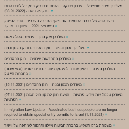
מעו”דכן מיסוי מוניציפלי – עדכון פסיקה – הנחת נכס ריק במקביל לנכס הרוס
»
בתקופה השניה (03.01.2022)
היעד הבא של רכבת הסטארט-אפ ניישן: החברה הערבית | ספר ההייטק
»
הישראלי 2021 – עיתון דה מרקר
»
מעו”דכן שוק ההון – פרשת נסטלה-אסם
»
מעו”דכן תכנון ובניה – חוק ההסדרים וחוק תכנון ובניה
»
מעו”דכן התחדשות עירונית – חוק ההסדרים
מעו”דכן הגירה – רישיון עבודה להעסקת עובדים זרים יהודים (זכאי שבות)
»
בחברות היי-טק
»
מעו”דכן תכנון ובניה – חוק ההסדרים (15.11.2021)
(07.11.2021) מעודכן טכנולוגיות מידע ופרטיות – הצעת חוק לתיקון חוק הגנת
»
הפרטיות
Immigration Law Update – Vaccinated businesspeople are no longer
»
required to obtain special entry permits to Israel (1.11.2021)
»
משפחת ברק תשקיע בחברת הביטוח איילון ותהפוך לשותפה של ווישור