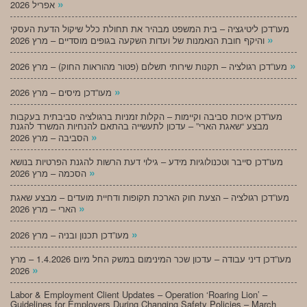
»
אפריל 2026
מעו”דכן ליטיגציה – בית המשפט מבהיר את תחולת כלל שיקול הדעת העסקי
»
והיקף חובת הנאמנות של ועדות השקעה בגופים מוסדיים – מרץ 2026
»
מעו”דכן רגולציה – תקנות שירותי תשלום (פטור מהוראות החוק) – מרץ 2026
»
מעו”דכן מיסים – מרץ 2026
מעו”דכן איכות סביבה וקיימות – הקלות זמניות ברגולציה סביבתית בעקבות
מבצע “שאגת הארי” – עדכון לתעשייה בהתאם להנחיות המשרד להגנת
»
הסביבה – מרץ 2026
מעו”דכן סייבר וטכנולוגיות מידע – גילוי דעת הרשות להגנת הפרטיות בנושא
»
הסכמה – מרץ 2026
מעו”דכן רגולציה – הצעת חוק הארכת תקופות ודחיית מועדים – מבצע שאגת
»
הארי – מרץ 2026
»
מעו”דכן תכנון ובניה – מרץ 2026
מעו”דכן דיני עבודה – עדכון שכר המינימום במשק החל מיום 1.4.2026 – מרץ
»
2026
Labor & Employment Client Updates – Operation ‘Roaring Lion’ –
Guidelines for Employers During Changing Safety Policies – March