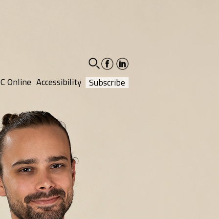
facebook-
linkedin-
social
social
C Online
Accessibility
Subscribe