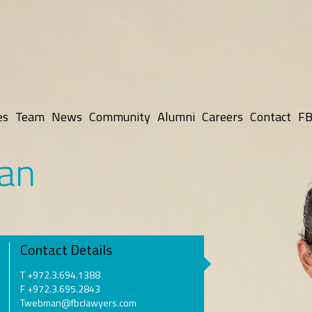
es
Team
News
Community
Alumni
Careers
Contact
FB
an
Contact Details
T +972.3.694.1388
F +972.3.695.2843
Twebman@fbclawyers.com