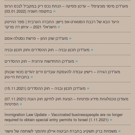
מעו”דכן מיסוי מוניציפלי – עדכון פסיקה – הנחת נכס ריק במקביל לנכס הרוס
»
בתקופה השניה (03.01.2022)
היעד הבא של רכבת הסטארט-אפ ניישן: החברה הערבית | ספר ההייטק
»
הישראלי 2021 – עיתון דה מרקר
»
מעו”דכן שוק ההון – פרשת נסטלה-אסם
»
מעו”דכן תכנון ובניה – חוק ההסדרים וחוק תכנון ובניה
»
מעו”דכן התחדשות עירונית – חוק ההסדרים
מעו”דכן הגירה – רישיון עבודה להעסקת עובדים זרים יהודים (זכאי שבות)
»
בחברות היי-טק
»
מעו”דכן תכנון ובניה – חוק ההסדרים (15.11.2021)
(07.11.2021) מעודכן טכנולוגיות מידע ופרטיות – הצעת חוק לתיקון חוק הגנת
»
הפרטיות
Immigration Law Update – Vaccinated businesspeople are no longer
»
required to obtain special entry permits to Israel (1.11.2021)
»
משפחת ברק תשקיע בחברת הביטוח איילון ותהפוך לשותפה של ווישור