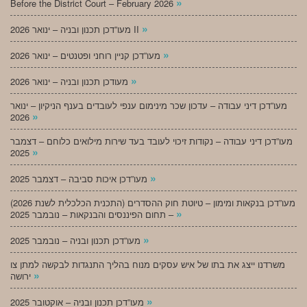
»
Before the District Court – February 2026
»
מעו”דכן תכנון ובניה – ינואר 2026 II
»
מעו”דכן קניין רוחני ופטנטים – ינואר 2026
»
מעודכן תכנון ובניה – ינואר 2026
מעו”דכן דיני עבודה – עדכון שכר מינימום ענפי לעובדים בענף הניקיון – ינואר
»
2026
מעו”דכן דיני עבודה – נקודות זיכוי לעובד בעד שירות מילואים כלוחם – דצמבר
»
2025
»
מעו”דכן איכות סביבה – דצמבר 2025
מעו”דכן בנקאות ומימון – טיוטת חוק ההסדרים (התכנית הכלכלית לשנת 2026)
»
– תחום הפיננסים והבנקאות – נובמבר 2025
»
מעו”דכן תכנון ובניה – נובמבר 2025
משרדנו ייצג את בתו של איש עסקים מנוח בהליך התנגדות לבקשה למתן צו
»
ירושה
»
מעו”דכן תכנון ובניה – אוקטובר 2025