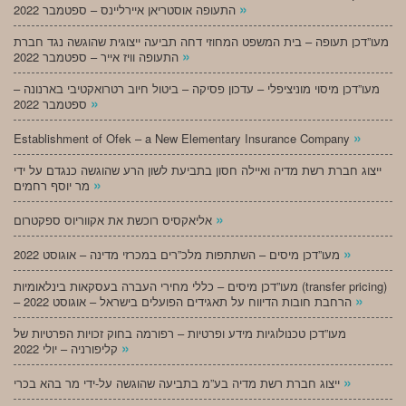
»
התעופה אוסטריאן איירליינס – ספטמבר 2022
מעו”דכן תעופה – בית המשפט המחוזי דחה תביעה ייצוגית שהוגשה נגד חברת
»
התעופה וויז אייר – ספטמבר 2022
מעו”דכן מיסוי מוניציפלי – עדכון פסיקה – ביטול חיוב רטרואקטיבי בארנונה –
»
ספטמבר 2022
»
Establishment of Ofek – a New Elementary Insurance Company
ייצוג חברת רשת מדיה ואיילה חסון בתביעת לשון הרע שהוגשה כנגדם על ידי
»
מר יוסף רחמים
»
אליאקסיס רוכשת את אקווריוס ספקטרום
»
מעו”דכן מיסים – השתתפות מלכ”רים במכרזי מדינה – אוגוסט 2022
מעו”דכן מיסים – כללי מחירי העברה בעסקאות בינלאומיות (transfer pricing)
»
– הרחבת חובות הדיווח על תאגידים הפועלים בישראל – אוגוסט 2022
מעו”דכן טכנולוגיות מידע ופרטיות – רפורמה בחוק זכויות הפרטיות של
»
קליפורניה – יולי 2022
»
ייצוג חברת רשת מדיה בע”מ בתביעה שהוגשה על-ידי מר בהא בכרי