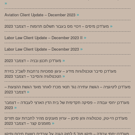
»
»
Aviation Client Update – December 2023
»
מעו”דכן מיסים – זיכויי מס בעבור תשלום תרומות – דצמבר 2023
»
Labor Law Client Update – December 2023 II
»
Labor Law Client Update – December 2023
»
מעו”דכן תכנון ובניה – דצמבר 2023
מעו”דכן סייבר וטכנולוגיות מידע – עיגון סמכויות נרחבות לשב”כ בזירת
»
הטכנולוגיה והסייבר – דצמבר 2023
מעו”דכן ליטיגציה – הגשת עתירה נגד תנאי מכרז לאחר מועד הגשת ההצעות –
»
דצמבר 2023
מעו”דכן יחסי עבודה – פסיקה תקדימית של בית הדין הארצי לעבודה – דצמבר
»
2023
מעו”דכן היי-טק, טכנולוגיה והון סיכון – ערוץ מענקים מהיר לחברות עם תזרים
»
מזומנים קצר – דצמבר 2023
מעו”דכן יחסי עבודה – תיקון מס’ 5 לחוק הגנה על עובדים בשעת חירום ותיקון