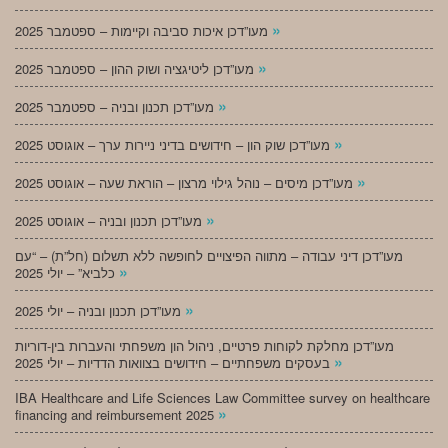
»
מעו”דכן איכות סביבה וקיימות – ספטמבר 2025
»
מעו”דכן ליטיגציה ושוק ההון – ספטמבר 2025
»
מעו”דכן תכנון ובניה – ספטמבר 2025
»
מעו”דכן שוק הון – חידושים בדיני ניירות ערך – אוגוסט 2025
»
מעו”דכן מיסים – נוהל גילוי מרצון – הוראת שעה – אוגוסט 2025
»
מעו”דכן תכנון ובניה – אוגוסט 2025
מעו”דכן דיני עבודה – מתווה הפיצויים לחופשה ללא תשלום (חל”ת) – “עם
»
כלביא” – יולי 2025
»
מעו”דכן תכנון ובניה – יולי 2025
מעו”דכן מחלקת לקוחות פרטיים, ניהול הון משפחתי והעברות בין-דוריות
»
בעסקים משפחתיים – חידושים בצוואות הדדיות – יולי 2025
IBA Healthcare and Life Sciences Law Committee survey on healthcare
»
financing and reimbursement 2025