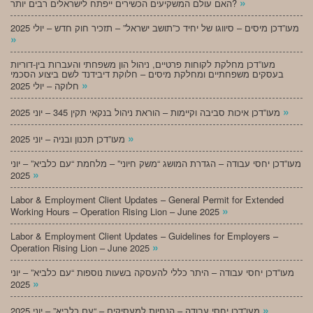
»
האם עולם המשקיעים הכשירים ייפתח לישראלים רבים יותר?
מעו”דכן מיסים – סיווגו של יחיד כ”תושב ישראל” – תזכיר חוק חדש – יולי 2025
»
מעו”דכן מחלקת לקוחות פרטיים, ניהול הון משפחתי והעברות בין-דוריות
בעסקים משפחתיים ומחלקת מיסים – חלוקת דיבידנד לשם ביצוע הסכמי
»
חלוקה – יולי 2025
»
מעו”דכן איכות סביבה וקיימות – הוראת ניהול בנקאי תקין 345 – יוני 2025
»
מעו”דכן תכנון ובניה – יוני 2025
מעו”דכן יחסי עבודה – הגדרת המושג “משק חיוני” – מלחמת “עם כלביא” – יוני
»
2025
Labor & Employment Client Updates – General Permit for Extended
»
Working Hours – Operation Rising Lion – June 2025
Labor & Employment Client Updates – Guidelines for Employers –
»
Operation Rising Lion – June 2025
מעו”דכן יחסי עבודה – היתר כללי להעסקה בשעות נוספות “עם כלביא” – יוני
»
2025
»
מעו”דכן יחסי עבודה – הנחיות למעסיקים – “עם כלביא” – יוני 2025