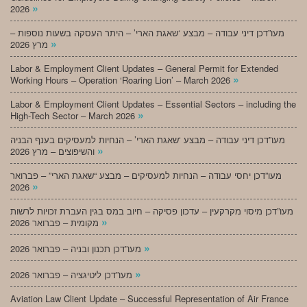
»
2026
מעו”דכן דיני עבודה – מבצע ‘שאגת הארי’ – היתר העסקה בשעות נוספות –
»
מרץ 2026
Labor & Employment Client Updates – General Permit for Extended
»
Working Hours – Operation ‘Roaring Lion’ – March 2026
Labor & Employment Client Updates – Essential Sectors – including the
»
High-Tech Sector – March 2026
מעו”דכן דיני עבודה – מבצע ‘שאגת הארי’ – הנחיות למעסיקים בענף הבניה
»
והשיפוצים – מרץ 2026
מעו”דכן יחסי עבודה – הנחיות למעסיקים – מבצע “שאגת הארי” – פברואר
»
2026
מעו”דכן מיסוי מקרקעין – עדכון פסיקה – חיוב במס בגין העברת זכויות לרשות
»
מקומית – פברואר 2026
»
מעו”דכן תכנון ובניה – פברואר 2026
»
מעו”דכן ליטיגציה – פברואר 2026
Aviation Law Client Update – Successful Representation of Air France