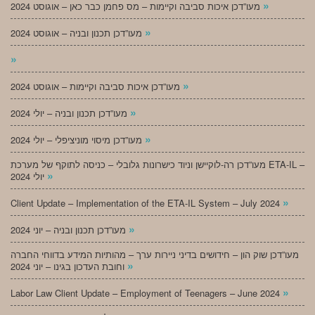
»
מעו”דכן איכות סביבה וקיימות – מס פחמן כבר כאן – אוגוסט 2024
»
מעו”דכן תכנון ובניה – אוגוסט 2024
»
»
מעו”דכן איכות סביבה וקיימות – אוגוסט 2024
»
מעו”דכן תכנון ובניה – יולי 2024
»
מעו”דכן מיסוי מוניציפלי – יולי 2024
מעו”דכן רה-לוקיישן וניוד כישרונות גלובלי – כניסה לתוקף של מערכת ETA-IL –
»
יולי 2024
»
Client Update – Implementation of the ETA-IL System – July 2024
»
מעו”דכן תכנון ובניה – יוני 2024
מעו”דכן שוק הון – חידושים בדיני ניירות ערך – מהותיות המידע בדווחי החברה
»
וחובת העדכון בגינו – יוני 2024
»
Labor Law Client Update – Employment of Teenagers – June 2024