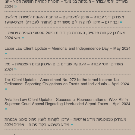
מעו”דכן יחסי עבודה – העסקת בני נוער – תזכורת לקראת חופשת הקיץ – יוני
»
2024
מעו”דכן דיני עבודה – עדכון למעסיקים – הרחבת ההגנות למשרתי מילואים
»
ובני זוגם – תיקון לחוק חיילים משוחררים (החזרה לעבודה), תש”ט-1949
מעו”דכן לקוחות פרטיים, העברות בין דוריות וניהול סכסוכי משפחה וירושה –
»
מאי 2024
Labor Law Client Update – Memorial and Independence Day – May 2024
»
מעו”דכן יחסי עבודה – העסקת עובדים ביום הזיכרון וביום העצמאות – מאי
»
2024
Tax Client Update – Amendment No. 272 to the Israel Income Tax
Ordinance: Reporting Obligations on Trusts and Individuals – April 2024
»
Aviation Law Client Update – Successful Representation of Wizz Air in
Supreme Court Appeal Regarding Unrefunded Airport Taxes – April 2024
»
מעו”דכן טכנולוגיות מידע ופרטיות – עדכון לקוחות לעניין ניהול סיכוני אבטחת
»
מידע בשימוש בקוד פתוח – אפריל 2024