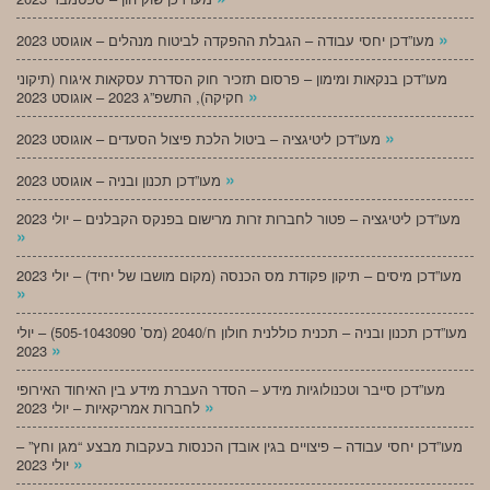
»
מעו”דכן יחסי עבודה – הגבלת ההפקדה לביטוח מנהלים – אוגוסט 2023
מעו”דכן בנקאות ומימון – פרסום תזכיר חוק הסדרת עסקאות איגוח (תיקוני
»
חקיקה), התשפ”ג 2023 – אוגוסט 2023
»
מעו”דכן ליטיגציה – ביטול הלכת פיצול הסעדים – אוגוסט 2023
»
מעו”דכן תכנון ובניה – אוגוסט 2023
מעו”דכן ליטיגציה – פטור לחברות זרות מרישום בפנקס הקבלנים – יולי 2023
»
מעו”דכן מיסים – תיקון פקודת מס הכנסה (מקום מושבו של יחיד) – יולי 2023
»
מעו”דכן תכנון ובניה – תכנית כוללנית חולון ח/2040 (מס’ 505-1043090) – יולי
»
2023
מעו”דכן סייבר וטכנולוגיות מידע – הסדר העברת מידע בין האיחוד האירופי
»
לחברות אמריקאיות – יולי 2023
מעו”דכן יחסי עבודה – פיצויים בגין אובדן הכנסות בעקבות מבצע “מגן וחץ” –
»
יולי 2023