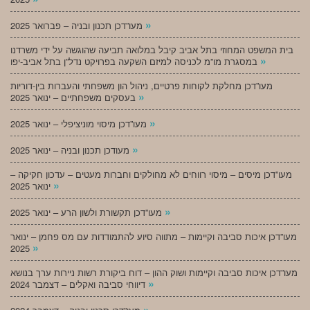
»
מעו”דכן תכנון ובניה – פברואר 2025
בית המשפט המחוזי בתל אביב קיבל במלואה תביעה שהוגשה על ידי משרדנו
»
במסגרת מו”מ לכניסה למיזם השקעה בפרויקט נדל”ן בתל אביב-יפו
מעו”דכן מחלקת לקוחות פרטיים, ניהול הון משפחתי והעברות בין-דוריות
»
בעסקים משפחתיים – ינואר 2025
»
מעו”דכן מיסוי מוניציפלי – ינואר 2025
»
מעודכן תכנון ובניה – ינואר 2025
מעו”דכן מיסים – מיסוי רווחים לא מחולקים וחברות מעטים – עדכון חקיקה –
»
ינואר 2025
»
מעו”דכן תקשורת ולשון הרע – ינואר 2025
מעו”דכן איכות סביבה וקיימות – מתווה סיוע להתמודדות עם מס פחמן – ינואר
»
2025
מעו”דכן איכות סביבה וקיימות ושוק ההון – דוח ביקורת רשות ניירות ערך בנושא
»
דיווחי סביבה ואקלים – דצמבר 2024
»