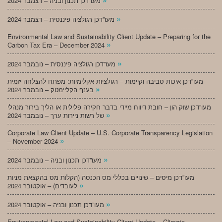
מעו”דכן תכנון ובניה – דצמבר 2024
»
מעו”דכן רגולציה פיננסית – דצמבר 2024
Environmental Law and Sustainability Client Update – Preparing for the
»
Carbon Tax Era – December 2024
»
מעו”דכן רגולציה פיננסית – נובמבר 2024
מעו”דכן איכות סביבה וקיימות – רגולציות אקלימיות: מפתח להצלחה יזמית
»
בענף הקליימטק – נובמבר 2024
מעו”דכן שוק הון – חובת דיווח מיידי בדבר חקירה פלילית או הליך בירור מנהלי
»
של רשות ניירות ערך – נובמבר 2024
Corporate Law Client Update – U.S. Corporate Transparency Legislation
»
– November 2024
»
מעו”דכן תכנון ובניה – נובמבר 2024
מעו”דכן מיסים – שינויים בכללי מס הכנסה (הקלות מס בהקצאת מניות
»
לעובדים) – אוקטובר 2024
»
מעו”דכן תכנון ובניה – אוקטובר 2024
Environmental Law and Sustainability Client Update – Climate