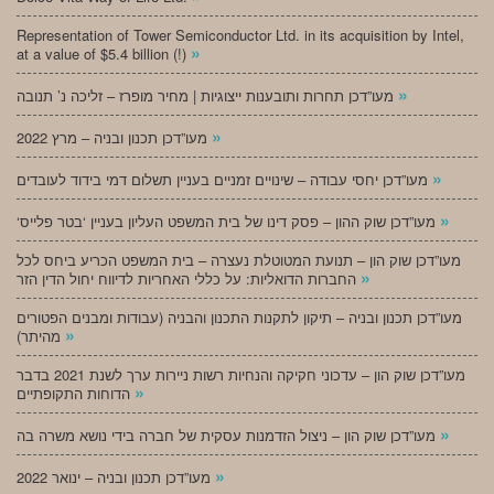
Representation of Tower Semiconductor Ltd. in its acquisition by Intel,
»
at a value of $5.4 billion (!)
»
מעו”דכן תחרות ותובענות ייצוגיות | מחיר מופרז – זליכה נ’ תנובה
»
מעו”דכן תכנון ובניה – מרץ 2022
»
מעו”דכן יחסי עבודה – שינויים זמניים בעניין תשלום דמי בידוד לעובדים
»
‘מעו”דכן שוק ההון – פסק דינו של בית המשפט העליון בעניין ‘בטר פלייס
מעו”דכן שוק הון – תנועת המטוטלת נעצרה – בית המשפט הכריע ביחס לכל
»
החברות הדואליות: על כללי האחריות לדיווח יחול הדין הזר
מעו”דכן תכנון ובניה – תיקון לתקנות התכנון והבניה (עבודות ומבנים הפטורים
»
מהיתר)
מעו”דכן שוק הון – עדכוני חקיקה והנחיות רשות ניירות ערך לשנת 2021 בדבר
»
הדוחות התקופתיים
»
מעו”דכן שוק הון – ניצול הזדמנות עסקית של חברה בידי נושא משרה בה
»
מעו”דכן תכנון ובניה – ינואר 2022