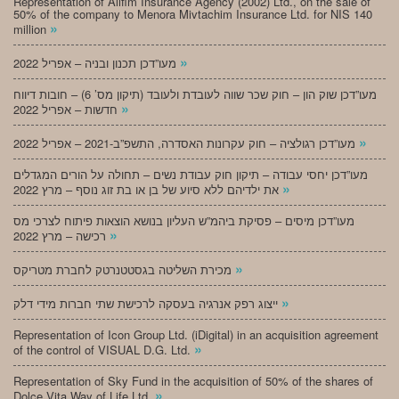
Representation of Alifim Insurance Agency (2002) Ltd., on the sale of
50% of the company to Menora Mivtachim Insurance Ltd. for NIS 140
»
million
»
מעו”דכן תכנון ובניה – אפריל 2022
מעו”דכן שוק הון – חוק שכר שווה לעובדת ולעובד (תיקון מס’ 6) – חובות דיווח
»
חדשות – אפריל 2022
»
מעו”דכן רגולציה – חוק עקרונות האסדרה, התשפ”ב-2021 – אפריל 2022
מעו”דכן יחסי עבודה – תיקון חוק עבודת נשים – תחולה על הורים המגדלים
»
את ילדיהם ללא סיוע של בן או בת זוג נוסף – מרץ 2022
מעו”דכן מיסים – פסיקת ביהמ”ש העליון בנושא הוצאות פיתוח לצרכי מס
»
רכישה – מרץ 2022
»
מכירת השליטה בגסטטנרטק לחברת מטריקס
»
ייצוג רפק אנרגיה בעסקה לרכישת שתי חברות מידי דלק
Representation of Icon Group Ltd. (iDigital) in an acquisition agreement
»
of the control of VISUAL D.G. Ltd.
Representation of Sky Fund in the acquisition of 50% of the shares of
»
Dolce Vita Way of Life Ltd.