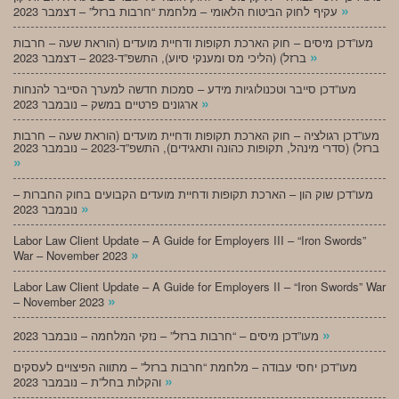
»
עקיף לחוק הביטוח הלאומי – מלחמת “חרבות ברזל” – דצמבר 2023
מעו”דכן מיסים – חוק הארכת תקופות ודחיית מועדים (הוראת שעה – חרבות
»
ברזל) (הליכי מס ומענקי סיוע), התשפ”ד-2023 – דצמבר 2023
מעו”דכן סייבר וטכנולוגיות מידע – סמכות חדשה למערך הסייבר להנחות
»
ארגונים פרטיים במשק – נובמבר 2023
מעו”דכן רגולציה – חוק הארכת תקופות ודחיית מועדים (הוראת שעה – חרבות
ברזל) (סדרי מינהל, תקופות כהונה ותאגידים), התשפ”ד-2023 – נובמבר 2023
»
מעו”דכן שוק הון – הארכת תקופות ודחיית מועדים הקבועים בחוק החברות –
»
נובמבר 2023
Labor Law Client Update – A Guide for Employers III – “Iron Swords”
»
War – November 2023
Labor Law Client Update – A Guide for Employers II – “Iron Swords” War
»
– November 2023
»
מעו”דכן מיסים – “חרבות ברזל” – נזקי המלחמה – נובמבר 2023
מעו”דכן יחסי עבודה – מלחמת “חרבות ברזל” – מתווה הפיצויים לעסקים
»
והקלות בחל”ת – נובמבר 2023