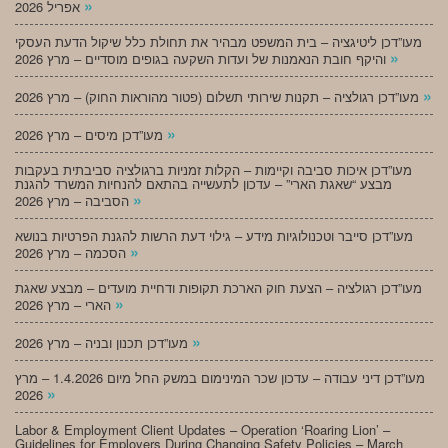
»
אפריל 2026
מעו”דכן ליטיגציה – בית המשפט מבהיר את תחולת כלל שיקול הדעת העסקי
»
והיקף חובת הנאמנות של ועדות השקעה בגופים מוסדיים – מרץ 2026
»
מעו”דכן רגולציה – תקנות שירותי תשלום (פטור מהוראות החוק) – מרץ 2026
»
מעו”דכן מיסים – מרץ 2026
מעו”דכן איכות סביבה וקיימות – הקלות זמניות ברגולציה סביבתית בעקבות
מבצע “שאגת הארי” – עדכון לתעשייה בהתאם להנחיות המשרד להגנת
»
הסביבה – מרץ 2026
מעו”דכן סייבר וטכנולוגיות מידע – גילוי דעת הרשות להגנת הפרטיות בנושא
»
הסכמה – מרץ 2026
מעו”דכן רגולציה – הצעת חוק הארכת תקופות ודחיית מועדים – מבצע שאגת
»
הארי – מרץ 2026
»
מעו”דכן תכנון ובניה – מרץ 2026
מעו”דכן דיני עבודה – עדכון שכר המינימום במשק החל מיום 1.4.2026 – מרץ
»
2026
Labor & Employment Client Updates – Operation ‘Roaring Lion’ –
Guidelines for Employers During Changing Safety Policies – March