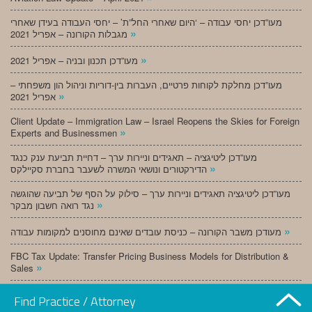
מעו”דכן יחסי עבודה – ‘היום שאחרי החל”ת’ – יחסי העבודה בעידן שאחרי
»
מגבלות הקורונה – אפריל 2021
»
מעו”דכן תכנון ובניה – אפריל 2021
מעו”דכן מחלקת לקוחות פרטיים, העברות בין-דוריות וניהול הון משפחתי –
»
אפריל 2021
Client Update – Immigration Law – Israel Reopens the Skies for Foreign
»
Experts and Businessmen
מעו”דכן ליטיגציה – תאגידים וניירות ערך – דחיית תביעת ענק כנגד
»
הדירקטורים ונושאי המשרה לשעבר בחברת סקיילקס
מעו”דכן ליטיגציה תאגידים וניירות ערך – סילוק על הסף של תביעה שהוגשה
»
נגד רואה חשבון מבקר
»
מעודכן משבר הקורונה – כניסת עובדים שאינם מחוסנים למקומות עבודה
FBC Tax Update: Transfer Pricing Business Models for Distribution &
»
Sales
»
מעו”דכן תכנון ובניה – מרץ 2021
Find Practice / Attorney