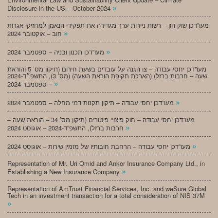
»
Disclosure in the US – October 2024
מעו”דכן שוק הון – רשות ניירות ערך מגדירה את תפקידי הנאמן למחזיקי אגרות
»
חוב – אוקטובר 2024
»
מעו”דכן תכנון ובניה – ספטמבר 2024
מעו”דכן יחסי עבודה – צו הגנה על עובדים בשעת חירום (תיקון מס’ 5 והוראת
שעה – חרבות ברזל) (הארכת תקופת הוראת השעה) (מס’ 3), התשפ״ד-2024
»
– ספטמבר 2024
»
מעו”דכן יחסי עבודה – תיקון תקנות דמי מחלה – ספטמבר 2024
מעו”דכן יחסי עבודה – חוק פיצויי פיטורים (תיקון מס’ 34 – הוראת שעה –
»
חרבות ברזל), התשפ”ד-2024 – אוגוסט 2024
»
מעו”דכן יחסי עבודה – הרחבת חובותיו של מזמין שירות – אוגוסט 2024
Representation of Mr. Uri Omid and Ankor Insurance Company Ltd., in
»
Establishing a New Insurance Company
Representation of AmTrust Financial Services, Inc. and weSure Global
Tech in an investment transaction for a total consideration of NIS 37M
»