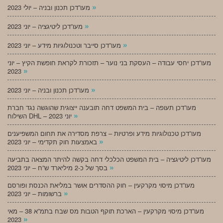
»
מעו”דכן תכנון ובניה – יולי 2023
»
מעו”דכן ליטיגציה – יוני 2023
»
מעו”דכן סייבר וטכנולוגיות מידע – יוני 2023
מעו”דכן יחסי עבודה – העסקת בני נוער – תזכורת לקראת חופשת הקיץ – יוני
»
2023
»
מעו”דכן תכנון ובניה – יוני 2023
מעו”דכן תעופה – בית המשפט דחה תובענה ייצוגית שהוגשה נגד חברת
»
השילוח DHL – יוני 2023
מעו”דכן טכנולוגיות מידע ופרטיות – צרפת מסדירה את תחום המשפיענים
»
באמצעות חוק תקדימי – יוני 2023
מעו”דכן ליטיגציה – בית המשפט הכלכלי דחה בקשה להיתר המצאה בתביעה
»
בסך של כ-2 מיליארד ש”ח – יוני 2023
מעו”דכן מיסוי מקרקעין – חוק ההסדרים אושר במליאת הכנסת ופורסם
»
ברשומות – יוני 2023
מעו”דכן מיסוי מקרקעין – הארכת תוקף הטבות מס שבח בתמ”א 38 – מאי
»
2023