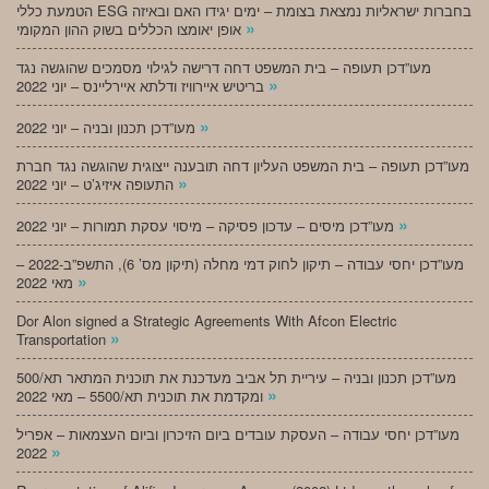
הטמעת כללי ESG בחברות ישראליות נמצאת בצומת – ימים יגידו האם ובאיזה
»
אופן יאומצו הכללים בשוק ההון המקומי
מעו”דכן תעופה – בית המשפט דחה דרישה לגילוי מסמכים שהוגשה נגד
»
בריטיש איירוויז ודלתא איירליינס – יוני 2022
»
מעו”דכן תכנון ובניה – יוני 2022
מעו”דכן תעופה – בית המשפט העליון דחה תובענה ייצוגית שהוגשה נגד חברת
»
התעופה איזיג’ט – יוני 2022
»
מעו”דכן מיסים – עדכון פסיקה – מיסוי עסקת תמורות – יוני 2022
מעו”דכן יחסי עבודה – תיקון לחוק דמי מחלה (תיקון מס’ 6), התשפ”ב-2022 –
»
מאי 2022
Dor Alon signed a Strategic Agreements With Afcon Electric
»
Transportation
מעו”דכן תכנון ובניה – עיריית תל אביב מעדכנת את תוכנית המתאר תא/500
»
ומקדמת את תוכנית תא/5500 – מאי 2022
מעו”דכן יחסי עבודה – העסקת עובדים ביום הזיכרון וביום העצמאות – אפריל
»
2022