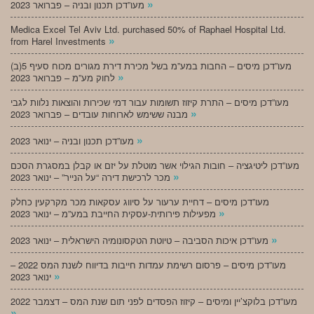
»
מעו”דכן תכנון ובניה – פברואר 2023
Medica Excel Tel Aviv Ltd. purchased 50% of Raphael Hospital Ltd.
»
from Harel Investments
מעו”דכן מיסים – החבות במע”מ בשל מכירת דירת מגורים מכוח סעיף 5(ב)
»
לחוק מע”מ – פברואר 2023
מעו”דכן מיסים – התרת קיזוז תשומות עבור דמי שכירות והוצאות נלוות לגבי
»
מבנה ששימש לארוחות עובדים – פברואר 2023
»
מעו”דכן תכנון ובניה – ינואר 2023
מעו”דכן ליטיגציה – חובות הגילוי אשר מוטלת על יזם או קבלן במסגרת הסכם
»
מכר לרכישת דירה “על הנייר” – ינואר 2023
מעו”דכן מיסים – דחיית ערעור על סיווג עסקאות מכר מקרקעין כחלק
»
מפעילות פירותית-עסקית החייבת במע”מ – ינואר 2023
»
מעו”דכן איכות הסביבה – טיוטת הטקסונומיה הישראלית – ינואר 2023
מעו”דכן מיסים – פרסום רשימת עמדות חייבות בדיווח לשנת המס 2022 –
»
ינואר 2023
מעו”דכן בלוקצ’יין ומיסים – קיזוז הפסדים לפני תום שנת המס – דצמבר 2022
»