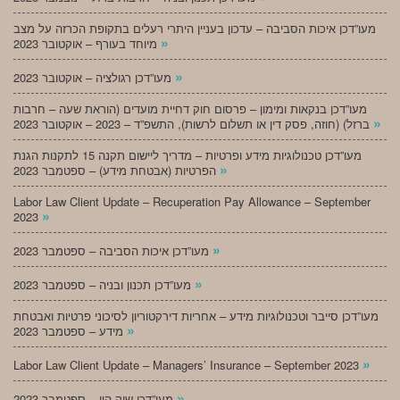
מעו”דכן איכות הסביבה – עדכון בעניין היתרי רעלים בתקופת הכרזה על מצב
»
מיוחד בעורף – אוקטובר 2023
»
מעו”דכן רגולציה – אוקטובר 2023
מעו”דכן בנקאות ומימון – פרסום חוק דחיית מועדים (הוראת שעה – חרבות
»
ברזל) (חוזה, פסק דין או תשלום לרשות), התשפ”ד – 2023 – אוקטובר 2023
מעו”דכן טכנולוגיות מידע ופרטיות – מדריך ליישום תקנה 15 לתקנות הגנת
»
הפרטיות (אבטחת מידע) – ספטמבר 2023
Labor Law Client Update – Recuperation Pay Allowance – September
»
2023
»
מעו”דכן איכות הסביבה – ספטמבר 2023
»
מעו”דכן תכנון ובניה – ספטמבר 2023
מעו”דכן סייבר וטכנולוגיות מידע – אחריות דירקטוריון לסיכוני פרטיות ואבטחת
»
מידע – ספטמבר 2023
»
Labor Law Client Update – Managers’ Insurance – September 2023
»
מעו”דכן שוק הון – ספטמבר 2023