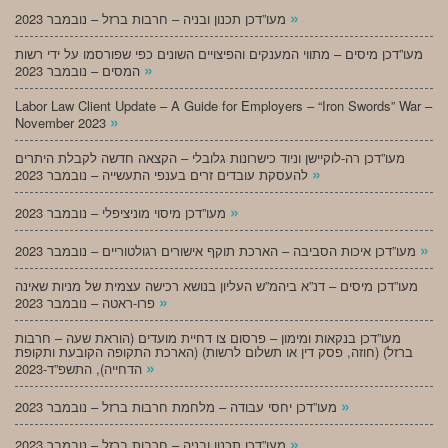
»
מעו”דכן תכנון ובניה – חרבות ברזל – נובמבר 2023
מעו”דכן מיסים – מתווי המענקים והפיצויים השונים כפי שפורסמו על ידי רשות
»
המסים – נובמבר 2023
Labor Law Client Update – A Guide for Employers – “Iron Swords” War –
»
November 2023
מעו”דכן רה-לוקיישן וניוד כישרונות גלובלי – הקצאה חדשה לקבלת היתרים
»
להעסקת עובדים זרים בענפי התעשייה – נובמבר 2023
»
מעו”דכן מיסוי מוניציפלי – נובמבר 2023
»
מעו”דכן איכות הסביבה – הארכת תוקף אישורים רגולטוריים – נובמבר 2023
מעו”דכן מיסים – דנ”א ביהמ”ש העליון בנושא רכישה עצמית של מניות שאינה
»
פרו-ראטה – נובמבר 2023
מעו”דכן בנקאות ומימון – פרסום צו דחיית מועדים (הוראת שעה – חרבות
ברזל) (חוזה, פסק דין או תשלום לרשות) (הארכת התקופה הקובעת ותקופת
»
הדחייה), התשפ”ד-2023
»
מעו”דכן יחסי עבודה – מלחמת חרבות ברזל – נובמבר 2023
»
מעו”דכן תכנון ובניה – חרבות ברזל – נובמבר 2023