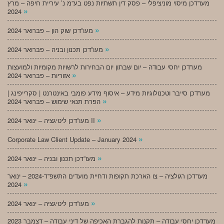
מעו”דכן מיסוי מוניציפלי – פסק דין תשתיות נפט בע”מ נ’ עיריית חיפה – מרץ
»
2024
»
מעו”דכן שוק הון – פברואר 2024
»
מעו”דכן תכנון ובניה – פברואר 2024
מעו”דכן יחסי עבודה – יום שבתון יום הבחירות לרשויות מקומיות ולמועצות
»
אזוריות – פברואר 2024
מעו”דכן סייבר וטכנולוגיות מידע – איסוף מידע פומבי באינטרנט | סקרייפינג |
»
הפרת תנאי שימוש – פברואר 2024
»
מעו”דכן ליטיגציה – ינואר 2024 II
»
Corporate Law Client Update – January 2024
»
מעו”דכן תכנון ובניה – ינואר 2024
מעו”דכן רגולציה – צו הארכת תקופות ודחיית מועדים התשפ”ד-2024 – ינואר
»
2024
»
מעו”דכן ליטיגציה – ינואר 2024
מעו”דכן יחסי עבודה – תקנות להגברת האכיפה של דיני עבודה – דצמבר 2023