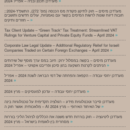
»
מעו”דכן תכנון ובניה – אפריל 2024
;מעו”דכן מיסים – חוק לתיקון פקודת מס הכנסה (מס’ 272), התשפ”ד-2024:
חובות דיווח שונות לרשות המיסים בקשר עם נאמנויות, עולים חדשים ותושבים
»
חוזרים ותיקים –
Tax Client Update – “Green Track” Tax Treatment: Streamlined VAT
»
Rulings for Venture Capital and Private Equity Funds – April 2024
Corporate Law Legal Update – Additional Regulatory Relief for Israeli
»
Companies Traded on Certain Foreign Exchanges – April 2024
מעו”דכן מיסים – בקשה במסלול ירוק: חיוב במס ערך מוסף של שירותים
»
הניתנים לקרנות השקעה בהון סיכון ופרייבט אקוויטי – אפריל 2024
מעו”דכן יחסי עבודה – הקפאה והפחתה של דמי הבראה לשנת 2024 – אפריל
»
2024
»
מעו”דכן יחסי עבודה – עדכון למעסיקים – מרץ 2024
מעו”דכן סייבר וטכנולוגיות מידע – רגולציה תקדימית על טכנולוגיות בינה
»
מלאכותית: אושר חוק ה – AI של האיחוד האירופי – מרץ 2024
מעו”דכן ליטיגציה – חוק בוררות חדש משנה את הכללים לניהול הליכי בוררות
»
מסחרית בין-לאומית בישראל – מרץ 2024