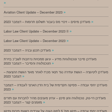
»
»
Aviation Client Update – December 2023
»
מעו”דכן מיסים – זיכויי מס בעבור תשלום תרומות – דצמבר 2023
»
Labor Law Client Update – December 2023 II
»
Labor Law Client Update – December 2023
»
מעו”דכן תכנון ובניה – דצמבר 2023
מעו”דכן סייבר וטכנולוגיות מידע – עיגון סמכויות נרחבות לשב”כ בזירת
»
הטכנולוגיה והסייבר – דצמבר 2023
מעו”דכן ליטיגציה – הגשת עתירה נגד תנאי מכרז לאחר מועד הגשת ההצעות –
»
דצמבר 2023
מעו”דכן יחסי עבודה – פסיקה תקדימית של בית הדין הארצי לעבודה – דצמבר
»
2023
מעו”דכן היי-טק, טכנולוגיה והון סיכון – ערוץ מענקים מהיר לחברות עם תזרים
»
מזומנים קצר – דצמבר 2023
מעו”דכן יחסי עבודה – תיקון מס’ 5 לחוק הגנה על עובדים בשעת חירום ותיקון