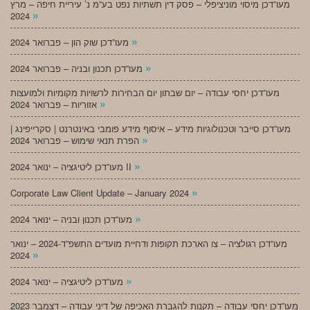
מעו”דכן מיסוי מוניציפלי – פסק דין תשתיות נפט בע”מ נ’ עיריית חיפה – מרץ
»
2024
»
מעו”דכן שוק הון – פברואר 2024
»
מעו”דכן תכנון ובניה – פברואר 2024
מעו”דכן יחסי עבודה – יום שבתון יום הבחירות לרשויות מקומיות ולמועצות
»
אזוריות – פברואר 2024
מעו”דכן סייבר וטכנולוגיות מידע – איסוף מידע פומבי באינטרנט | סקרייפינג |
»
הפרת תנאי שימוש – פברואר 2024
»
מעו”דכן ליטיגציה – ינואר 2024 II
»
Corporate Law Client Update – January 2024
»
מעו”דכן תכנון ובניה – ינואר 2024
מעו”דכן רגולציה – צו הארכת תקופות ודחיית מועדים התשפ”ד-2024 – ינואר
»
2024
»
מעו”דכן ליטיגציה – ינואר 2024
מעו”דכן יחסי עבודה – תקנות להגברת האכיפה של דיני עבודה – דצמבר 2023