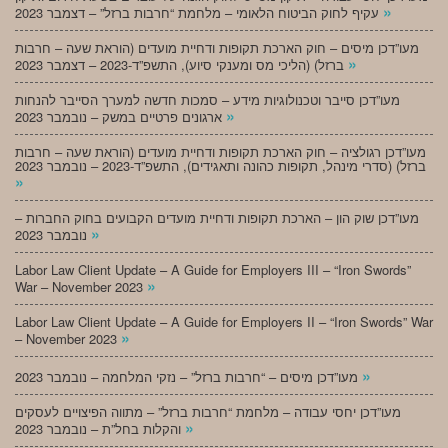
»
עקיף לחוק הביטוח הלאומי – מלחמת “חרבות ברזל” – דצמבר 2023
מעו”דכן מיסים – חוק הארכת תקופות ודחיית מועדים (הוראת שעה – חרבות
»
ברזל) (הליכי מס ומענקי סיוע), התשפ”ד-2023 – דצמבר 2023
מעו”דכן סייבר וטכנולוגיות מידע – סמכות חדשה למערך הסייבר להנחות
»
ארגונים פרטיים במשק – נובמבר 2023
מעו”דכן רגולציה – חוק הארכת תקופות ודחיית מועדים (הוראת שעה – חרבות
ברזל) (סדרי מינהל, תקופות כהונה ותאגידים), התשפ”ד-2023 – נובמבר 2023
»
מעו”דכן שוק הון – הארכת תקופות ודחיית מועדים הקבועים בחוק החברות –
»
נובמבר 2023
Labor Law Client Update – A Guide for Employers III – “Iron Swords”
»
War – November 2023
Labor Law Client Update – A Guide for Employers II – “Iron Swords” War
»
– November 2023
»
מעו”דכן מיסים – “חרבות ברזל” – נזקי המלחמה – נובמבר 2023
מעו”דכן יחסי עבודה – מלחמת “חרבות ברזל” – מתווה הפיצויים לעסקים
»
והקלות בחל”ת – נובמבר 2023