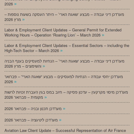
»
2026
מעו”דכן דיני עבודה – מבצע ‘שאגת הארי’ – היתר העסקה בשעות נוספות –
»
מרץ 2026
Labor & Employment Client Updates – General Permit for Extended
»
Working Hours – Operation ‘Roaring Lion’ – March 2026
Labor & Employment Client Updates – Essential Sectors – including the
»
High-Tech Sector – March 2026
מעו”דכן דיני עבודה – מבצע ‘שאגת הארי’ – הנחיות למעסיקים בענף הבניה
»
והשיפוצים – מרץ 2026
מעו”דכן יחסי עבודה – הנחיות למעסיקים – מבצע “שאגת הארי” – פברואר
»
2026
מעו”דכן מיסוי מקרקעין – עדכון פסיקה – חיוב במס בגין העברת זכויות לרשות
»
מקומית – פברואר 2026
»
מעו”דכן תכנון ובניה – פברואר 2026
»
מעו”דכן ליטיגציה – פברואר 2026
Aviation Law Client Update – Successful Representation of Air France