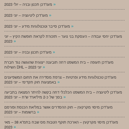
»
מעו”דכן תכנון ובניה – יולי 2023
»
מעו”דכן ליטיגציה – יוני 2023
»
מעו”דכן סייבר וטכנולוגיות מידע – יוני 2023
מעו”דכן יחסי עבודה – העסקת בני נוער – תזכורת לקראת חופשת הקיץ – יוני
»
2023
»
מעו”דכן תכנון ובניה – יוני 2023
מעו”דכן תעופה – בית המשפט דחה תובענה ייצוגית שהוגשה נגד חברת
»
השילוח DHL – יוני 2023
מעו”דכן טכנולוגיות מידע ופרטיות – צרפת מסדירה את תחום המשפיענים
»
באמצעות חוק תקדימי – יוני 2023
מעו”דכן ליטיגציה – בית המשפט הכלכלי דחה בקשה להיתר המצאה בתביעה
»
בסך של כ-2 מיליארד ש”ח – יוני 2023
מעו”דכן מיסוי מקרקעין – חוק ההסדרים אושר במליאת הכנסת ופורסם
»
ברשומות – יוני 2023
מעו”דכן מיסוי מקרקעין – הארכת תוקף הטבות מס שבח בתמ”א 38 – מאי
»
2023