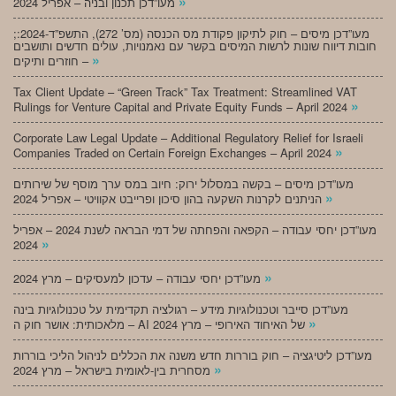
»
מעו”דכן תכנון ובניה – אפריל 2024
;מעו”דכן מיסים – חוק לתיקון פקודת מס הכנסה (מס’ 272), התשפ”ד-2024:
חובות דיווח שונות לרשות המיסים בקשר עם נאמנויות, עולים חדשים ותושבים
»
חוזרים ותיקים –
Tax Client Update – “Green Track” Tax Treatment: Streamlined VAT
»
Rulings for Venture Capital and Private Equity Funds – April 2024
Corporate Law Legal Update – Additional Regulatory Relief for Israeli
»
Companies Traded on Certain Foreign Exchanges – April 2024
מעו”דכן מיסים – בקשה במסלול ירוק: חיוב במס ערך מוסף של שירותים
»
הניתנים לקרנות השקעה בהון סיכון ופרייבט אקוויטי – אפריל 2024
מעו”דכן יחסי עבודה – הקפאה והפחתה של דמי הבראה לשנת 2024 – אפריל
»
2024
»
מעו”דכן יחסי עבודה – עדכון למעסיקים – מרץ 2024
מעו”דכן סייבר וטכנולוגיות מידע – רגולציה תקדימית על טכנולוגיות בינה
»
מלאכותית: אושר חוק ה – AI של האיחוד האירופי – מרץ 2024
מעו”דכן ליטיגציה – חוק בוררות חדש משנה את הכללים לניהול הליכי בוררות
»
מסחרית בין-לאומית בישראל – מרץ 2024