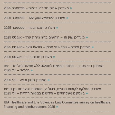
»
מעו”דכן איכות סביבה וקיימות – ספטמבר 2025
»
מעו”דכן ליטיגציה ושוק ההון – ספטמבר 2025
»
מעו”דכן תכנון ובניה – ספטמבר 2025
»
מעו”דכן שוק הון – חידושים בדיני ניירות ערך – אוגוסט 2025
»
מעו”דכן מיסים – נוהל גילוי מרצון – הוראת שעה – אוגוסט 2025
»
מעו”דכן תכנון ובניה – אוגוסט 2025
מעו”דכן דיני עבודה – מתווה הפיצויים לחופשה ללא תשלום (חל”ת) – “עם
»
כלביא” – יולי 2025
»
מעו”דכן תכנון ובניה – יולי 2025
מעו”דכן מחלקת לקוחות פרטיים, ניהול הון משפחתי והעברות בין-דוריות
»
בעסקים משפחתיים – חידושים בצוואות הדדיות – יולי 2025
IBA Healthcare and Life Sciences Law Committee survey on healthcare
»
financing and reimbursement 2025