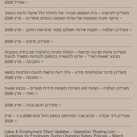
»
אפריל 2026
מעו”דכן ליטיגציה – בית המשפט מבהיר את תחולת כלל שיקול הדעת העסקי
»
והיקף חובת הנאמנות של ועדות השקעה בגופים מוסדיים – מרץ 2026
»
מעו”דכן רגולציה – תקנות שירותי תשלום (פטור מהוראות החוק) – מרץ 2026
»
מעו”דכן מיסים – מרץ 2026
מעו”דכן איכות סביבה וקיימות – הקלות זמניות ברגולציה סביבתית בעקבות
מבצע “שאגת הארי” – עדכון לתעשייה בהתאם להנחיות המשרד להגנת
»
הסביבה – מרץ 2026
מעו”דכן סייבר וטכנולוגיות מידע – גילוי דעת הרשות להגנת הפרטיות בנושא
»
הסכמה – מרץ 2026
מעו”דכן רגולציה – הצעת חוק הארכת תקופות ודחיית מועדים – מבצע שאגת
»
הארי – מרץ 2026
»
מעו”דכן תכנון ובניה – מרץ 2026
מעו”דכן דיני עבודה – עדכון שכר המינימום במשק החל מיום 1.4.2026 – מרץ
»
2026
Labor & Employment Client Updates – Operation ‘Roaring Lion’ –
Guidelines for Employers During Changing Safety Policies – March