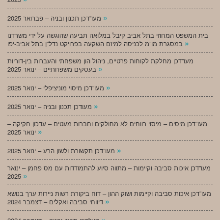
»
מעו”דכן תכנון ובניה – פברואר 2025
בית המשפט המחוזי בתל אביב קיבל במלואה תביעה שהוגשה על ידי משרדנו
»
במסגרת מו”מ לכניסה למיזם השקעה בפרויקט נדל”ן בתל אביב-יפו
מעו”דכן מחלקת לקוחות פרטיים, ניהול הון משפחתי והעברות בין-דוריות
»
בעסקים משפחתיים – ינואר 2025
»
מעו”דכן מיסוי מוניציפלי – ינואר 2025
»
מעודכן תכנון ובניה – ינואר 2025
מעו”דכן מיסים – מיסוי רווחים לא מחולקים וחברות מעטים – עדכון חקיקה –
»
ינואר 2025
»
מעו”דכן תקשורת ולשון הרע – ינואר 2025
מעו”דכן איכות סביבה וקיימות – מתווה סיוע להתמודדות עם מס פחמן – ינואר
»
2025
מעו”דכן איכות סביבה וקיימות ושוק ההון – דוח ביקורת רשות ניירות ערך בנושא
»
דיווחי סביבה ואקלים – דצמבר 2024
»