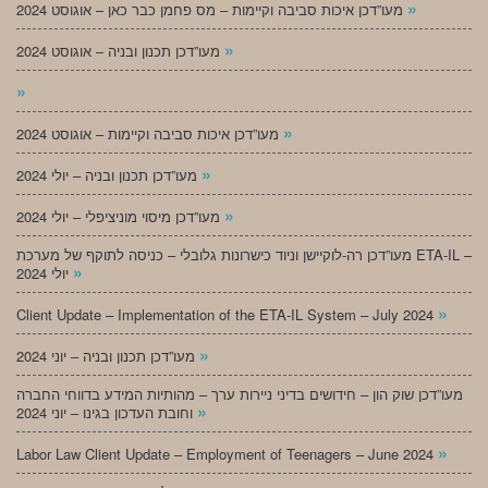
»
מעו”דכן איכות סביבה וקיימות – מס פחמן כבר כאן – אוגוסט 2024
»
מעו”דכן תכנון ובניה – אוגוסט 2024
»
»
מעו”דכן איכות סביבה וקיימות – אוגוסט 2024
»
מעו”דכן תכנון ובניה – יולי 2024
»
מעו”דכן מיסוי מוניציפלי – יולי 2024
מעו”דכן רה-לוקיישן וניוד כישרונות גלובלי – כניסה לתוקף של מערכת ETA-IL –
»
יולי 2024
»
Client Update – Implementation of the ETA-IL System – July 2024
»
מעו”דכן תכנון ובניה – יוני 2024
מעו”דכן שוק הון – חידושים בדיני ניירות ערך – מהותיות המידע בדווחי החברה
»
וחובת העדכון בגינו – יוני 2024
»
Labor Law Client Update – Employment of Teenagers – June 2024