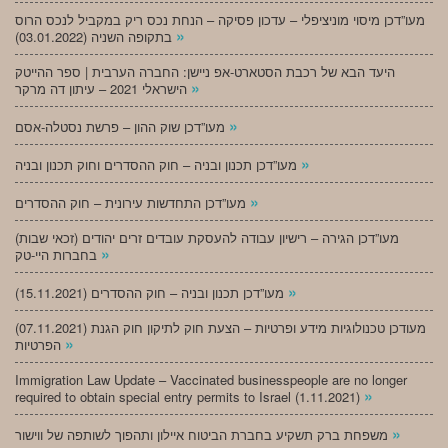
מעו”דכן מיסוי מוניציפלי – עדכון פסיקה – הנחת נכס ריק במקביל לנכס הרוס
»
בתקופה השניה (03.01.2022)
היעד הבא של רכבת הסטארט-אפ ניישן: החברה הערבית | ספר ההייטק
»
הישראלי 2021 – עיתון דה מרקר
»
מעו”דכן שוק ההון – פרשת נסטלה-אסם
»
מעו”דכן תכנון ובניה – חוק ההסדרים וחוק תכנון ובניה
»
מעו”דכן התחדשות עירונית – חוק ההסדרים
מעו”דכן הגירה – רישיון עבודה להעסקת עובדים זרים יהודים (זכאי שבות)
»
בחברות היי-טק
»
מעו”דכן תכנון ובניה – חוק ההסדרים (15.11.2021)
(07.11.2021) מעודכן טכנולוגיות מידע ופרטיות – הצעת חוק לתיקון חוק הגנת
»
הפרטיות
Immigration Law Update – Vaccinated businesspeople are no longer
»
required to obtain special entry permits to Israel (1.11.2021)
»
משפחת ברק תשקיע בחברת הביטוח איילון ותהפוך לשותפה של ווישור