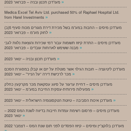
»
מעו”דכן תכנון ובניה – פברואר 2023
Medica Excel Tel Aviv Ltd. purchased 50% of Raphael Hospital Ltd.
»
from Harel Investments
מעו”דכן מיסים – החבות במע”מ בשל מכירת דירת מגורים מכוח סעיף 5(ב)
»
לחוק מע”מ – פברואר 2023
מעו”דכן מיסים – התרת קיזוז תשומות עבור דמי שכירות והוצאות נלוות לגבי
»
מבנה ששימש לארוחות עובדים – פברואר 2023
»
מעו”דכן תכנון ובניה – ינואר 2023
מעו”דכן ליטיגציה – חובות הגילוי אשר מוטלת על יזם או קבלן במסגרת הסכם
»
מכר לרכישת דירה “על הנייר” – ינואר 2023
מעו”דכן מיסים – דחיית ערעור על סיווג עסקאות מכר מקרקעין כחלק
»
מפעילות פירותית-עסקית החייבת במע”מ – ינואר 2023
»
מעו”דכן איכות הסביבה – טיוטת הטקסונומיה הישראלית – ינואר 2023
מעו”דכן מיסים – פרסום רשימת עמדות חייבות בדיווח לשנת המס 2022 –
»
ינואר 2023
מעו”דכן בלוקצ’יין ומיסים – קיזוז הפסדים לפני תום שנת המס – דצמבר 2022
»