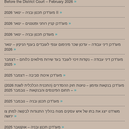
»
Before the District Court – February 2026
»
מעו”דכן תכנון ובניה – ינואר 2026 II
»
מעו”דכן קניין רוחני ופטנטים – ינואר 2026
»
מעודכן תכנון ובניה – ינואר 2026
מעו”דכן דיני עבודה – עדכון שכר מינימום ענפי לעובדים בענף הניקיון – ינואר
»
2026
מעו”דכן דיני עבודה – נקודות זיכוי לעובד בעד שירות מילואים כלוחם – דצמבר
»
2025
»
מעו”דכן איכות סביבה – דצמבר 2025
מעו”דכן בנקאות ומימון – טיוטת חוק ההסדרים (התכנית הכלכלית לשנת 2026)
»
– תחום הפיננסים והבנקאות – נובמבר 2025
»
מעו”דכן תכנון ובניה – נובמבר 2025
משרדנו ייצג את בתו של איש עסקים מנוח בהליך התנגדות לבקשה למתן צו
»
ירושה
»
מעו”דכן תכנון ובניה – אוקטובר 2025