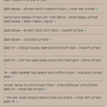
»
מעו”דכן יחסי עבודה – הגבלת ההפקדה לביטוח מנהלים – אוגוסט 2023
מעו”דכן בנקאות ומימון – פרסום תזכיר חוק הסדרת עסקאות איגוח (תיקוני
»
חקיקה), התשפ”ג 2023 – אוגוסט 2023
»
מעו”דכן ליטיגציה – ביטול הלכת פיצול הסעדים – אוגוסט 2023
»
מעו”דכן תכנון ובניה – אוגוסט 2023
מעו”דכן ליטיגציה – פטור לחברות זרות מרישום בפנקס הקבלנים – יולי 2023
»
מעו”דכן מיסים – תיקון פקודת מס הכנסה (מקום מושבו של יחיד) – יולי 2023
»
מעו”דכן תכנון ובניה – תכנית כוללנית חולון ח/2040 (מס’ 505-1043090) – יולי
»
2023
מעו”דכן סייבר וטכנולוגיות מידע – הסדר העברת מידע בין האיחוד האירופי
»
לחברות אמריקאיות – יולי 2023
מעו”דכן יחסי עבודה – פיצויים בגין אובדן הכנסות בעקבות מבצע “מגן וחץ” –
»
יולי 2023