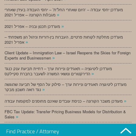
מעו”דכן יחסי עבודה – ‘היום שאחרי החל”ת’ – יחסי העבודה בעידן שאחרי
»
מגבלות הקורונה – אפריל 2021
»
מעו”דכן תכנון ובניה – אפריל 2021
מעו”דכן מחלקת לקוחות פרטיים, העברות בין-דוריות וניהול הון משפחתי –
»
אפריל 2021
Client Update – Immigration Law – Israel Reopens the Skies for Foreign
»
Experts and Businessmen
מעו”דכן ליטיגציה – תאגידים וניירות ערך – דחיית תביעת ענק כנגד
»
הדירקטורים ונושאי המשרה לשעבר בחברת סקיילקס
מעו”דכן ליטיגציה תאגידים וניירות ערך – סילוק על הסף של תביעה שהוגשה
»
נגד רואה חשבון מבקר
»
מעודכן משבר הקורונה – כניסת עובדים שאינם מחוסנים למקומות עבודה
FBC Tax Update: Transfer Pricing Business Models for Distribution &
»
Sales
»
מעו”דכן תכנון ובניה – מרץ 2021
Find Practice / Attorney