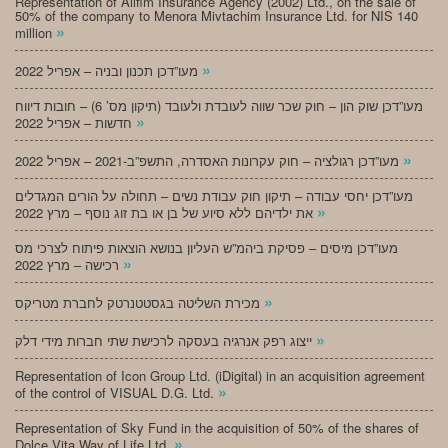
Representation of Alifim Insurance Agency (2002) Ltd., on the sale of
50% of the company to Menora Mivtachim Insurance Ltd. for NIS 140
»
million
»
מעו”דכן תכנון ובניה – אפריל 2022
מעו”דכן שוק הון – חוק שכר שווה לעובדת ולעובד (תיקון מס’ 6) – חובות דיווח
»
חדשות – אפריל 2022
»
מעו”דכן רגולציה – חוק עקרונות האסדרה, התשפ”ב-2021 – אפריל 2022
מעו”דכן יחסי עבודה – תיקון חוק עבודת נשים – תחולה על הורים המגדלים
»
את ילדיהם ללא סיוע של בן או בת זוג נוסף – מרץ 2022
מעו”דכן מיסים – פסיקת ביהמ”ש העליון בנושא הוצאות פיתוח לצרכי מס
»
רכישה – מרץ 2022
»
מכירת השליטה בגסטטנרטק לחברת מטריקס
»
ייצוג רפק אנרגיה בעסקה לרכישת שתי חברות מידי דלק
Representation of Icon Group Ltd. (iDigital) in an acquisition agreement
»
of the control of VISUAL D.G. Ltd.
Representation of Sky Fund in the acquisition of 50% of the shares of
»
Dolce Vita Way of Life Ltd.