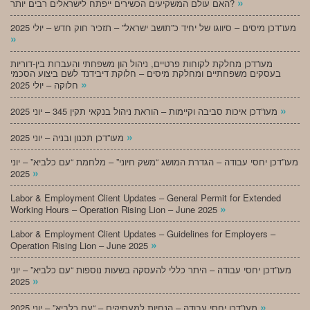
»
האם עולם המשקיעים הכשירים ייפתח לישראלים רבים יותר?
מעו”דכן מיסים – סיווגו של יחיד כ”תושב ישראל” – תזכיר חוק חדש – יולי 2025
»
מעו”דכן מחלקת לקוחות פרטיים, ניהול הון משפחתי והעברות בין-דוריות
בעסקים משפחתיים ומחלקת מיסים – חלוקת דיבידנד לשם ביצוע הסכמי
»
חלוקה – יולי 2025
»
מעו”דכן איכות סביבה וקיימות – הוראת ניהול בנקאי תקין 345 – יוני 2025
»
מעו”דכן תכנון ובניה – יוני 2025
מעו”דכן יחסי עבודה – הגדרת המושג “משק חיוני” – מלחמת “עם כלביא” – יוני
»
2025
Labor & Employment Client Updates – General Permit for Extended
»
Working Hours – Operation Rising Lion – June 2025
Labor & Employment Client Updates – Guidelines for Employers –
»
Operation Rising Lion – June 2025
מעו”דכן יחסי עבודה – היתר כללי להעסקה בשעות נוספות “עם כלביא” – יוני
»
2025
»
מעו”דכן יחסי עבודה – הנחיות למעסיקים – “עם כלביא” – יוני 2025