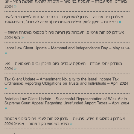
מעו”דכן יחסי עבודה – העסקת בני נוער – תזכורת לקראת חופשת הקיץ – יוני
»
2024
מעו”דכן דיני עבודה – עדכון למעסיקים – הרחבת ההגנות למשרתי מילואים
»
ובני זוגם – תיקון לחוק חיילים משוחררים (החזרה לעבודה), תש”ט-1949
מעו”דכן לקוחות פרטיים, העברות בין דוריות וניהול סכסוכי משפחה וירושה –
»
מאי 2024
Labor Law Client Update – Memorial and Independence Day – May 2024
»
מעו”דכן יחסי עבודה – העסקת עובדים ביום הזיכרון וביום העצמאות – מאי
»
2024
Tax Client Update – Amendment No. 272 to the Israel Income Tax
Ordinance: Reporting Obligations on Trusts and Individuals – April 2024
»
Aviation Law Client Update – Successful Representation of Wizz Air in
Supreme Court Appeal Regarding Unrefunded Airport Taxes – April 2024
»
מעו”דכן טכנולוגיות מידע ופרטיות – עדכון לקוחות לעניין ניהול סיכוני אבטחת
»
מידע בשימוש בקוד פתוח – אפריל 2024