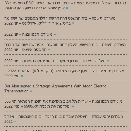
הטמעת כללי ESG בחברות ישראליות נמצאת בצומת – ימים יגידו האם ובאיזה
»
אופן יאומצו הכללים בשוק ההון המקומי
מעו”דכן תעופה – בית המשפט דחה דרישה לגילוי מסמכים שהוגשה נגד
»
בריטיש איירוויז ודלתא איירליינס – יוני 2022
»
מעו”דכן תכנון ובניה – יוני 2022
מעו”דכן תעופה – בית המשפט העליון דחה תובענה ייצוגית שהוגשה נגד חברת
»
התעופה איזיג’ט – יוני 2022
»
מעו”דכן מיסים – עדכון פסיקה – מיסוי עסקת תמורות – יוני 2022
מעו”דכן יחסי עבודה – תיקון לחוק דמי מחלה (תיקון מס’ 6), התשפ”ב-2022 –
»
מאי 2022
Dor Alon signed a Strategic Agreements With Afcon Electric
»
Transportation
מעו”דכן תכנון ובניה – עיריית תל אביב מעדכנת את תוכנית המתאר תא/500
»
ומקדמת את תוכנית תא/5500 – מאי 2022
מעו”דכן יחסי עבודה – העסקת עובדים ביום הזיכרון וביום העצמאות – אפריל
»
2022