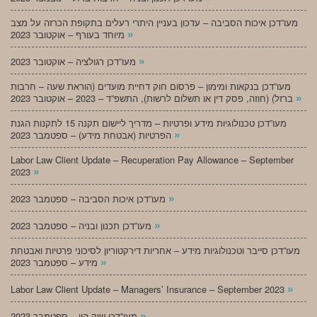
מעו”דכן איכות הסביבה – עדכון בעניין היתרי רעלים בתקופת הכרזה על מצב
»
מיוחד בעורף – אוקטובר 2023
»
מעו”דכן רגולציה – אוקטובר 2023
מעו”דכן בנקאות ומימון – פרסום חוק דחיית מועדים (הוראת שעה – חרבות
»
ברזל) (חוזה, פסק דין או תשלום לרשות), התשפ”ד – 2023 – אוקטובר 2023
מעו”דכן טכנולוגיות מידע ופרטיות – מדריך ליישום תקנה 15 לתקנות הגנת
»
הפרטיות (אבטחת מידע) – ספטמבר 2023
Labor Law Client Update – Recuperation Pay Allowance – September
»
2023
»
מעו”דכן איכות הסביבה – ספטמבר 2023
»
מעו”דכן תכנון ובניה – ספטמבר 2023
מעו”דכן סייבר וטכנולוגיות מידע – אחריות דירקטוריון לסיכוני פרטיות ואבטחת
»
מידע – ספטמבר 2023
»
Labor Law Client Update – Managers’ Insurance – September 2023
»
מעו”דכן שוק הון – ספטמבר 2023