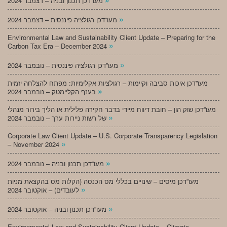
מעו”דכן תכנון ובניה – דצמבר 2024
»
מעו”דכן רגולציה פיננסית – דצמבר 2024
Environmental Law and Sustainability Client Update – Preparing for the
»
Carbon Tax Era – December 2024
»
מעו”דכן רגולציה פיננסית – נובמבר 2024
מעו”דכן איכות סביבה וקיימות – רגולציות אקלימיות: מפתח להצלחה יזמית
»
בענף הקליימטק – נובמבר 2024
מעו”דכן שוק הון – חובת דיווח מיידי בדבר חקירה פלילית או הליך בירור מנהלי
»
של רשות ניירות ערך – נובמבר 2024
Corporate Law Client Update – U.S. Corporate Transparency Legislation
»
– November 2024
»
מעו”דכן תכנון ובניה – נובמבר 2024
מעו”דכן מיסים – שינויים בכללי מס הכנסה (הקלות מס בהקצאת מניות
»
לעובדים) – אוקטובר 2024
»
מעו”דכן תכנון ובניה – אוקטובר 2024
Environmental Law and Sustainability Client Update – Climate