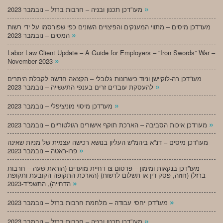
»
מעו”דכן תכנון ובניה – חרבות ברזל – נובמבר 2023
מעו”דכן מיסים – מתווי המענקים והפיצויים השונים כפי שפורסמו על ידי רשות
»
המסים – נובמבר 2023
Labor Law Client Update – A Guide for Employers – “Iron Swords” War –
»
November 2023
מעו”דכן רה-לוקיישן וניוד כישרונות גלובלי – הקצאה חדשה לקבלת היתרים
»
להעסקת עובדים זרים בענפי התעשייה – נובמבר 2023
»
מעו”דכן מיסוי מוניציפלי – נובמבר 2023
»
מעו”דכן איכות הסביבה – הארכת תוקף אישורים רגולטוריים – נובמבר 2023
מעו”דכן מיסים – דנ”א ביהמ”ש העליון בנושא רכישה עצמית של מניות שאינה
»
פרו-ראטה – נובמבר 2023
מעו”דכן בנקאות ומימון – פרסום צו דחיית מועדים (הוראת שעה – חרבות
ברזל) (חוזה, פסק דין או תשלום לרשות) (הארכת התקופה הקובעת ותקופת
»
הדחייה), התשפ”ד-2023
»
מעו”דכן יחסי עבודה – מלחמת חרבות ברזל – נובמבר 2023
»
מעו”דכן תכנון ובניה – חרבות ברזל – נובמבר 2023