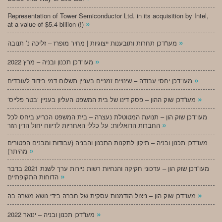
Representation of Tower Semiconductor Ltd. in its acquisition by Intel,
»
at a value of $5.4 billion (!)
»
מעו”דכן תחרות ותובענות ייצוגיות | מחיר מופרז – זליכה נ’ תנובה
»
מעו”דכן תכנון ובניה – מרץ 2022
»
מעו”דכן יחסי עבודה – שינויים זמניים בעניין תשלום דמי בידוד לעובדים
»
‘מעו”דכן שוק ההון – פסק דינו של בית המשפט העליון בעניין ‘בטר פלייס
מעו”דכן שוק הון – תנועת המטוטלת נעצרה – בית המשפט הכריע ביחס לכל
»
החברות הדואליות: על כללי האחריות לדיווח יחול הדין הזר
מעו”דכן תכנון ובניה – תיקון לתקנות התכנון והבניה (עבודות ומבנים הפטורים
»
מהיתר)
מעו”דכן שוק הון – עדכוני חקיקה והנחיות רשות ניירות ערך לשנת 2021 בדבר
»
הדוחות התקופתיים
»
מעו”דכן שוק הון – ניצול הזדמנות עסקית של חברה בידי נושא משרה בה
»
מעו”דכן תכנון ובניה – ינואר 2022