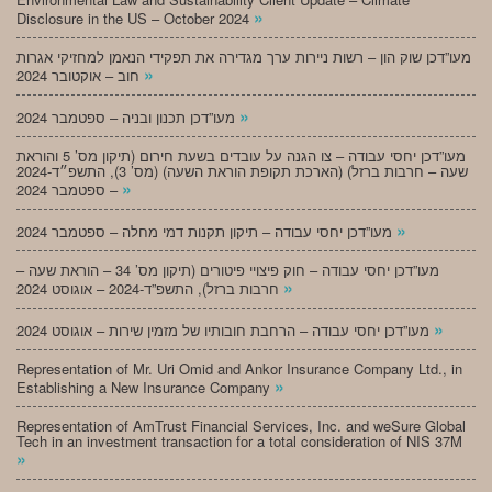
»
Disclosure in the US – October 2024
מעו”דכן שוק הון – רשות ניירות ערך מגדירה את תפקידי הנאמן למחזיקי אגרות
»
חוב – אוקטובר 2024
»
מעו”דכן תכנון ובניה – ספטמבר 2024
מעו”דכן יחסי עבודה – צו הגנה על עובדים בשעת חירום (תיקון מס’ 5 והוראת
שעה – חרבות ברזל) (הארכת תקופת הוראת השעה) (מס’ 3), התשפ״ד-2024
»
– ספטמבר 2024
»
מעו”דכן יחסי עבודה – תיקון תקנות דמי מחלה – ספטמבר 2024
מעו”דכן יחסי עבודה – חוק פיצויי פיטורים (תיקון מס’ 34 – הוראת שעה –
»
חרבות ברזל), התשפ”ד-2024 – אוגוסט 2024
»
מעו”דכן יחסי עבודה – הרחבת חובותיו של מזמין שירות – אוגוסט 2024
Representation of Mr. Uri Omid and Ankor Insurance Company Ltd., in
»
Establishing a New Insurance Company
Representation of AmTrust Financial Services, Inc. and weSure Global
Tech in an investment transaction for a total consideration of NIS 37M
»