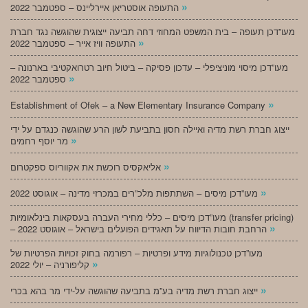
»
התעופה אוסטריאן איירליינס – ספטמבר 2022
מעו”דכן תעופה – בית המשפט המחוזי דחה תביעה ייצוגית שהוגשה נגד חברת
»
התעופה וויז אייר – ספטמבר 2022
מעו”דכן מיסוי מוניציפלי – עדכון פסיקה – ביטול חיוב רטרואקטיבי בארנונה –
»
ספטמבר 2022
»
Establishment of Ofek – a New Elementary Insurance Company
ייצוג חברת רשת מדיה ואיילה חסון בתביעת לשון הרע שהוגשה כנגדם על ידי
»
מר יוסף רחמים
»
אליאקסיס רוכשת את אקווריוס ספקטרום
»
מעו”דכן מיסים – השתתפות מלכ”רים במכרזי מדינה – אוגוסט 2022
מעו”דכן מיסים – כללי מחירי העברה בעסקאות בינלאומיות (transfer pricing)
»
– הרחבת חובות הדיווח על תאגידים הפועלים בישראל – אוגוסט 2022
מעו”דכן טכנולוגיות מידע ופרטיות – רפורמה בחוק זכויות הפרטיות של
»
קליפורניה – יולי 2022
»
ייצוג חברת רשת מדיה בע”מ בתביעה שהוגשה על-ידי מר בהא בכרי