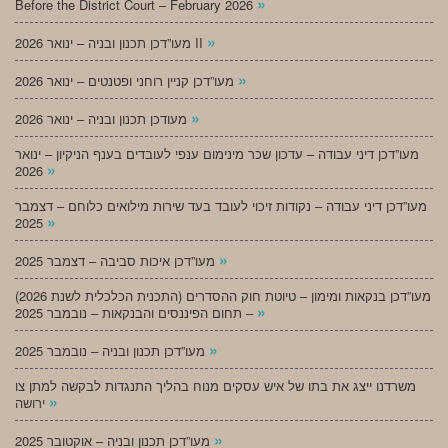
»
Before the District Court – February 2026
»
מעו”דכן תכנון ובניה – ינואר 2026 II
»
מעו”דכן קניין רוחני ופטנטים – ינואר 2026
»
מעודכן תכנון ובניה – ינואר 2026
מעו”דכן דיני עבודה – עדכון שכר מינימום ענפי לעובדים בענף הניקיון – ינואר
»
2026
מעו”דכן דיני עבודה – נקודות זיכוי לעובד בעד שירות מילואים כלוחם – דצמבר
»
2025
»
מעו”דכן איכות סביבה – דצמבר 2025
מעו”דכן בנקאות ומימון – טיוטת חוק ההסדרים (התכנית הכלכלית לשנת 2026)
»
– תחום הפיננסים והבנקאות – נובמבר 2025
»
מעו”דכן תכנון ובניה – נובמבר 2025
משרדנו ייצג את בתו של איש עסקים מנוח בהליך התנגדות לבקשה למתן צו
»
ירושה
»
מעו”דכן תכנון ובניה – אוקטובר 2025