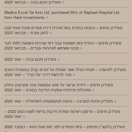
»
מעו”דכן תכנון ובניה – פברואר 2023
Medica Excel Tel Aviv Ltd. purchased 50% of Raphael Hospital Ltd.
»
from Harel Investments
מעו”דכן מיסים – החבות במע”מ בשל מכירת דירת מגורים מכוח סעיף 5(ב)
»
לחוק מע”מ – פברואר 2023
מעו”דכן מיסים – התרת קיזוז תשומות עבור דמי שכירות והוצאות נלוות לגבי
»
מבנה ששימש לארוחות עובדים – פברואר 2023
»
מעו”דכן תכנון ובניה – ינואר 2023
מעו”דכן ליטיגציה – חובות הגילוי אשר מוטלת על יזם או קבלן במסגרת הסכם
»
מכר לרכישת דירה “על הנייר” – ינואר 2023
מעו”דכן מיסים – דחיית ערעור על סיווג עסקאות מכר מקרקעין כחלק
»
מפעילות פירותית-עסקית החייבת במע”מ – ינואר 2023
»
מעו”דכן איכות הסביבה – טיוטת הטקסונומיה הישראלית – ינואר 2023
מעו”דכן מיסים – פרסום רשימת עמדות חייבות בדיווח לשנת המס 2022 –
»
ינואר 2023
מעו”דכן בלוקצ’יין ומיסים – קיזוז הפסדים לפני תום שנת המס – דצמבר 2022
»