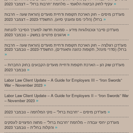
»
עקיף לחוק הביטוח הלאומי – מלחמת “חרבות ברזל” – דצמבר 2023
מעו”דכן מיסים – חוק הארכת תקופות ודחיית מועדים (הוראת שעה – חרבות
»
ברזל) (הליכי מס ומענקי סיוע), התשפ”ד-2023 – דצמבר 2023
מעו”דכן סייבר וטכנולוגיות מידע – סמכות חדשה למערך הסייבר להנחות
»
ארגונים פרטיים במשק – נובמבר 2023
מעו”דכן רגולציה – חוק הארכת תקופות ודחיית מועדים (הוראת שעה – חרבות
ברזל) (סדרי מינהל, תקופות כהונה ותאגידים), התשפ”ד-2023 – נובמבר 2023
»
מעו”דכן שוק הון – הארכת תקופות ודחיית מועדים הקבועים בחוק החברות –
»
נובמבר 2023
Labor Law Client Update – A Guide for Employers III – “Iron Swords”
»
War – November 2023
Labor Law Client Update – A Guide for Employers II – “Iron Swords” War
»
– November 2023
»
מעו”דכן מיסים – “חרבות ברזל” – נזקי המלחמה – נובמבר 2023
מעו”דכן יחסי עבודה – מלחמת “חרבות ברזל” – מתווה הפיצויים לעסקים
»
והקלות בחל”ת – נובמבר 2023