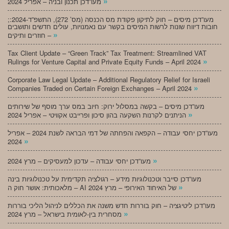
»
מעו”דכן תכנון ובניה – אפריל 2024
;מעו”דכן מיסים – חוק לתיקון פקודת מס הכנסה (מס’ 272), התשפ”ד-2024:
חובות דיווח שונות לרשות המיסים בקשר עם נאמנויות, עולים חדשים ותושבים
»
חוזרים ותיקים –
Tax Client Update – “Green Track” Tax Treatment: Streamlined VAT
»
Rulings for Venture Capital and Private Equity Funds – April 2024
Corporate Law Legal Update – Additional Regulatory Relief for Israeli
»
Companies Traded on Certain Foreign Exchanges – April 2024
מעו”דכן מיסים – בקשה במסלול ירוק: חיוב במס ערך מוסף של שירותים
»
הניתנים לקרנות השקעה בהון סיכון ופרייבט אקוויטי – אפריל 2024
מעו”דכן יחסי עבודה – הקפאה והפחתה של דמי הבראה לשנת 2024 – אפריל
»
2024
»
מעו”דכן יחסי עבודה – עדכון למעסיקים – מרץ 2024
מעו”דכן סייבר וטכנולוגיות מידע – רגולציה תקדימית על טכנולוגיות בינה
»
מלאכותית: אושר חוק ה – AI של האיחוד האירופי – מרץ 2024
מעו”דכן ליטיגציה – חוק בוררות חדש משנה את הכללים לניהול הליכי בוררות
»
מסחרית בין-לאומית בישראל – מרץ 2024