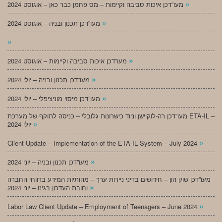
»
מעו”דכן איכות סביבה וקיימות – מס פחמן כבר כאן – אוגוסט 2024
»
מעו”דכן תכנון ובניה – אוגוסט 2024
»
»
מעו”דכן איכות סביבה וקיימות – אוגוסט 2024
»
מעו”דכן תכנון ובניה – יולי 2024
»
מעו”דכן מיסוי מוניציפלי – יולי 2024
מעו”דכן רה-לוקיישן וניוד כישרונות גלובלי – כניסה לתוקף של מערכת ETA-IL –
»
יולי 2024
»
Client Update – Implementation of the ETA-IL System – July 2024
»
מעו”דכן תכנון ובניה – יוני 2024
מעו”דכן שוק הון – חידושים בדיני ניירות ערך – מהותיות המידע בדווחי החברה
»
וחובת העדכון בגינו – יוני 2024
»
Labor Law Client Update – Employment of Teenagers – June 2024