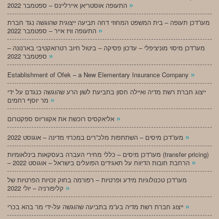
»
התעופה אוסטריאן איירליינס – ספטמבר 2022
מעו”דכן תעופה – בית המשפט המחוזי דחה תביעה ייצוגית שהוגשה נגד חברת
»
התעופה וויז אייר – ספטמבר 2022
מעו”דכן מיסוי מוניציפלי – עדכון פסיקה – ביטול חיוב רטרואקטיבי בארנונה –
»
ספטמבר 2022
»
Establishment of Ofek – a New Elementary Insurance Company
ייצוג חברת רשת מדיה ואיילה חסון בתביעת לשון הרע שהוגשה כנגדם על ידי
»
מר יוסף רחמים
»
אליאקסיס רוכשת את אקווריוס ספקטרום
»
מעו”דכן מיסים – השתתפות מלכ”רים במכרזי מדינה – אוגוסט 2022
מעו”דכן מיסים – כללי מחירי העברה בעסקאות בינלאומיות (transfer pricing)
»
– הרחבת חובות הדיווח על תאגידים הפועלים בישראל – אוגוסט 2022
מעו”דכן טכנולוגיות מידע ופרטיות – רפורמה בחוק זכויות הפרטיות של
»
קליפורניה – יולי 2022
»
ייצוג חברת רשת מדיה בע”מ בתביעה שהוגשה על-ידי מר בהא בכרי