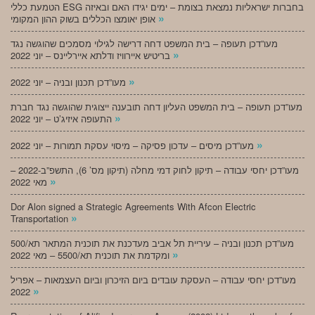
הטמעת כללי ESG בחברות ישראליות נמצאת בצומת – ימים יגידו האם ובאיזה
»
אופן יאומצו הכללים בשוק ההון המקומי
מעו”דכן תעופה – בית המשפט דחה דרישה לגילוי מסמכים שהוגשה נגד
»
בריטיש איירוויז ודלתא איירליינס – יוני 2022
»
מעו”דכן תכנון ובניה – יוני 2022
מעו”דכן תעופה – בית המשפט העליון דחה תובענה ייצוגית שהוגשה נגד חברת
»
התעופה איזיג’ט – יוני 2022
»
מעו”דכן מיסים – עדכון פסיקה – מיסוי עסקת תמורות – יוני 2022
מעו”דכן יחסי עבודה – תיקון לחוק דמי מחלה (תיקון מס’ 6), התשפ”ב-2022 –
»
מאי 2022
Dor Alon signed a Strategic Agreements With Afcon Electric
»
Transportation
מעו”דכן תכנון ובניה – עיריית תל אביב מעדכנת את תוכנית המתאר תא/500
»
ומקדמת את תוכנית תא/5500 – מאי 2022
מעו”דכן יחסי עבודה – העסקת עובדים ביום הזיכרון וביום העצמאות – אפריל
»
2022