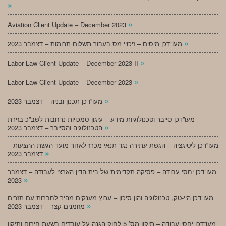
»
»
Aviation Client Update – December 2023
»
מעו”דכן מיסים – זיכויי מס בעבור תשלום תרומות – דצמבר 2023
»
Labor Law Client Update – December 2023 II
»
Labor Law Client Update – December 2023
»
מעו”דכן תכנון ובניה – דצמבר 2023
מעו”דכן סייבר וטכנולוגיות מידע – עיגון סמכויות נרחבות לשב”כ בזירת
»
הטכנולוגיה והסייבר – דצמבר 2023
מעו”דכן ליטיגציה – הגשת עתירה נגד תנאי מכרז לאחר מועד הגשת ההצעות –
»
דצמבר 2023
מעו”דכן יחסי עבודה – פסיקה תקדימית של בית הדין הארצי לעבודה – דצמבר
»
2023
מעו”דכן היי-טק, טכנולוגיה והון סיכון – ערוץ מענקים מהיר לחברות עם תזרים
»
מזומנים קצר – דצמבר 2023
מעו”דכן יחסי עבודה – תיקון מס’ 5 לחוק הגנה על עובדים בשעת חירום ותיקון