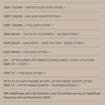
»
מעו”דכן איכות סביבה וקיימות – ספטמבר 2025
»
מעו”דכן ליטיגציה ושוק ההון – ספטמבר 2025
»
מעו”דכן תכנון ובניה – ספטמבר 2025
»
מעו”דכן שוק הון – חידושים בדיני ניירות ערך – אוגוסט 2025
»
מעו”דכן מיסים – נוהל גילוי מרצון – הוראת שעה – אוגוסט 2025
»
מעו”דכן תכנון ובניה – אוגוסט 2025
מעו”דכן דיני עבודה – מתווה הפיצויים לחופשה ללא תשלום (חל”ת) – “עם
»
כלביא” – יולי 2025
»
מעו”דכן תכנון ובניה – יולי 2025
מעו”דכן מחלקת לקוחות פרטיים, ניהול הון משפחתי והעברות בין-דוריות
»
בעסקים משפחתיים – חידושים בצוואות הדדיות – יולי 2025
IBA Healthcare and Life Sciences Law Committee survey on healthcare
»
financing and reimbursement 2025