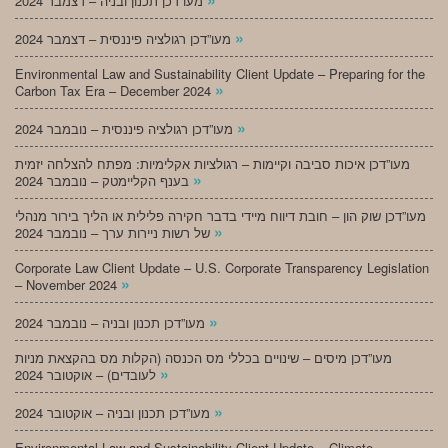
מעו”דכן תכנון ובניה – דצמבר 2024
»
מעו”דכן רגולציה פיננסית – דצמבר 2024
Environmental Law and Sustainability Client Update – Preparing for the
»
Carbon Tax Era – December 2024
»
מעו”דכן רגולציה פיננסית – נובמבר 2024
מעו”דכן איכות סביבה וקיימות – רגולציות אקלימיות: מפתח להצלחה יזמית
»
בענף הקליימטק – נובמבר 2024
מעו”דכן שוק הון – חובת דיווח מיידי בדבר חקירה פלילית או הליך בירור מנהלי
»
של רשות ניירות ערך – נובמבר 2024
Corporate Law Client Update – U.S. Corporate Transparency Legislation
»
– November 2024
»
מעו”דכן תכנון ובניה – נובמבר 2024
מעו”דכן מיסים – שינויים בכללי מס הכנסה (הקלות מס בהקצאת מניות
»
לעובדים) – אוקטובר 2024
»
מעו”דכן תכנון ובניה – אוקטובר 2024
Environmental Law and Sustainability Client Update – Climate