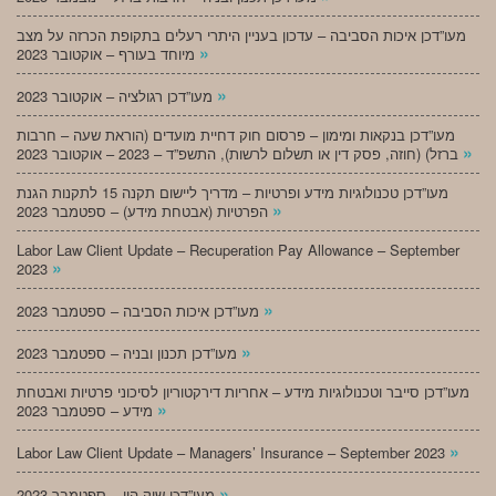
מעו”דכן איכות הסביבה – עדכון בעניין היתרי רעלים בתקופת הכרזה על מצב
»
מיוחד בעורף – אוקטובר 2023
»
מעו”דכן רגולציה – אוקטובר 2023
מעו”דכן בנקאות ומימון – פרסום חוק דחיית מועדים (הוראת שעה – חרבות
»
ברזל) (חוזה, פסק דין או תשלום לרשות), התשפ”ד – 2023 – אוקטובר 2023
מעו”דכן טכנולוגיות מידע ופרטיות – מדריך ליישום תקנה 15 לתקנות הגנת
»
הפרטיות (אבטחת מידע) – ספטמבר 2023
Labor Law Client Update – Recuperation Pay Allowance – September
»
2023
»
מעו”דכן איכות הסביבה – ספטמבר 2023
»
מעו”דכן תכנון ובניה – ספטמבר 2023
מעו”דכן סייבר וטכנולוגיות מידע – אחריות דירקטוריון לסיכוני פרטיות ואבטחת
»
מידע – ספטמבר 2023
»
Labor Law Client Update – Managers’ Insurance – September 2023
»
מעו”דכן שוק הון – ספטמבר 2023