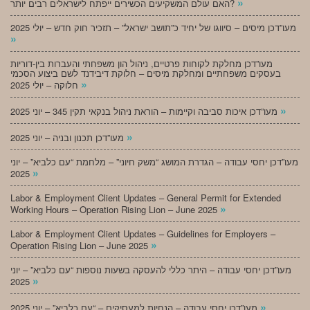
»
האם עולם המשקיעים הכשירים ייפתח לישראלים רבים יותר?
מעו”דכן מיסים – סיווגו של יחיד כ”תושב ישראל” – תזכיר חוק חדש – יולי 2025
»
מעו”דכן מחלקת לקוחות פרטיים, ניהול הון משפחתי והעברות בין-דוריות
בעסקים משפחתיים ומחלקת מיסים – חלוקת דיבידנד לשם ביצוע הסכמי
»
חלוקה – יולי 2025
»
מעו”דכן איכות סביבה וקיימות – הוראת ניהול בנקאי תקין 345 – יוני 2025
»
מעו”דכן תכנון ובניה – יוני 2025
מעו”דכן יחסי עבודה – הגדרת המושג “משק חיוני” – מלחמת “עם כלביא” – יוני
»
2025
Labor & Employment Client Updates – General Permit for Extended
»
Working Hours – Operation Rising Lion – June 2025
Labor & Employment Client Updates – Guidelines for Employers –
»
Operation Rising Lion – June 2025
מעו”דכן יחסי עבודה – היתר כללי להעסקה בשעות נוספות “עם כלביא” – יוני
»
2025
»
מעו”דכן יחסי עבודה – הנחיות למעסיקים – “עם כלביא” – יוני 2025