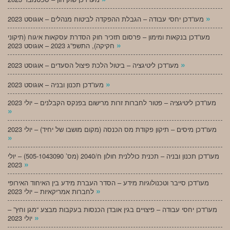
»
מעו”דכן יחסי עבודה – הגבלת ההפקדה לביטוח מנהלים – אוגוסט 2023
מעו”דכן בנקאות ומימון – פרסום תזכיר חוק הסדרת עסקאות איגוח (תיקוני
»
חקיקה), התשפ”ג 2023 – אוגוסט 2023
»
מעו”דכן ליטיגציה – ביטול הלכת פיצול הסעדים – אוגוסט 2023
»
מעו”דכן תכנון ובניה – אוגוסט 2023
מעו”דכן ליטיגציה – פטור לחברות זרות מרישום בפנקס הקבלנים – יולי 2023
»
מעו”דכן מיסים – תיקון פקודת מס הכנסה (מקום מושבו של יחיד) – יולי 2023
»
מעו”דכן תכנון ובניה – תכנית כוללנית חולון ח/2040 (מס’ 505-1043090) – יולי
»
2023
מעו”דכן סייבר וטכנולוגיות מידע – הסדר העברת מידע בין האיחוד האירופי
»
לחברות אמריקאיות – יולי 2023
מעו”דכן יחסי עבודה – פיצויים בגין אובדן הכנסות בעקבות מבצע “מגן וחץ” –
»
יולי 2023