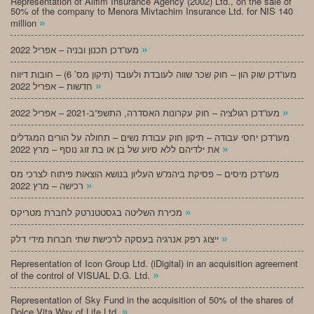
Representation of Alifim Insurance Agency (2002) Ltd., on the sale of
50% of the company to Menora Mivtachim Insurance Ltd. for NIS 140
»
million
»
מעו”דכן תכנון ובניה – אפריל 2022
מעו”דכן שוק הון – חוק שכר שווה לעובדת ולעובד (תיקון מס’ 6) – חובות דיווח
»
חדשות – אפריל 2022
»
מעו”דכן רגולציה – חוק עקרונות האסדרה, התשפ”ב-2021 – אפריל 2022
מעו”דכן יחסי עבודה – תיקון חוק עבודת נשים – תחולה על הורים המגדלים
»
את ילדיהם ללא סיוע של בן או בת זוג נוסף – מרץ 2022
מעו”דכן מיסים – פסיקת ביהמ”ש העליון בנושא הוצאות פיתוח לצרכי מס
»
רכישה – מרץ 2022
»
מכירת השליטה בגסטטנרטק לחברת מטריקס
»
ייצוג רפק אנרגיה בעסקה לרכישת שתי חברות מידי דלק
Representation of Icon Group Ltd. (iDigital) in an acquisition agreement
»
of the control of VISUAL D.G. Ltd.
Representation of Sky Fund in the acquisition of 50% of the shares of
»
Dolce Vita Way of Life Ltd.