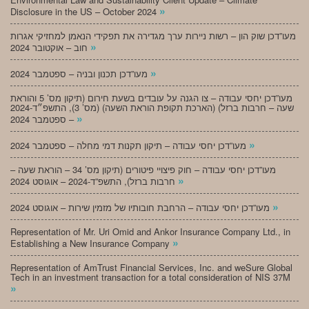
»
Disclosure in the US – October 2024
מעו”דכן שוק הון – רשות ניירות ערך מגדירה את תפקידי הנאמן למחזיקי אגרות
»
חוב – אוקטובר 2024
»
מעו”דכן תכנון ובניה – ספטמבר 2024
מעו”דכן יחסי עבודה – צו הגנה על עובדים בשעת חירום (תיקון מס’ 5 והוראת
שעה – חרבות ברזל) (הארכת תקופת הוראת השעה) (מס’ 3), התשפ״ד-2024
»
– ספטמבר 2024
»
מעו”דכן יחסי עבודה – תיקון תקנות דמי מחלה – ספטמבר 2024
מעו”דכן יחסי עבודה – חוק פיצויי פיטורים (תיקון מס’ 34 – הוראת שעה –
»
חרבות ברזל), התשפ”ד-2024 – אוגוסט 2024
»
מעו”דכן יחסי עבודה – הרחבת חובותיו של מזמין שירות – אוגוסט 2024
Representation of Mr. Uri Omid and Ankor Insurance Company Ltd., in
»
Establishing a New Insurance Company
Representation of AmTrust Financial Services, Inc. and weSure Global
Tech in an investment transaction for a total consideration of NIS 37M
»