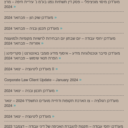
מעו”דכן מיסוי מוניציפלי – פסק דין תשתיות נפט בע”מ נ’ עיריית חיפה – מרץ
»
2024
»
מעו”דכן שוק הון – פברואר 2024
»
מעו”דכן תכנון ובניה – פברואר 2024
מעו”דכן יחסי עבודה – יום שבתון יום הבחירות לרשויות מקומיות ולמועצות
»
אזוריות – פברואר 2024
מעו”דכן סייבר וטכנולוגיות מידע – איסוף מידע פומבי באינטרנט | סקרייפינג |
»
הפרת תנאי שימוש – פברואר 2024
»
מעו”דכן ליטיגציה – ינואר 2024 II
»
Corporate Law Client Update – January 2024
»
מעו”דכן תכנון ובניה – ינואר 2024
מעו”דכן רגולציה – צו הארכת תקופות ודחיית מועדים התשפ”ד-2024 – ינואר
»
2024
»
מעו”דכן ליטיגציה – ינואר 2024
מעו”דכן יחסי עבודה – תקנות להגברת האכיפה של דיני עבודה – דצמבר 2023