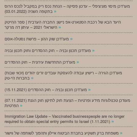
מעו”דכן מיסוי מוניציפלי – עדכון פסיקה – הנחת נכס ריק במקביל לנכס הרוס
»
בתקופה השניה (03.01.2022)
היעד הבא של רכבת הסטארט-אפ ניישן: החברה הערבית | ספר ההייטק
»
הישראלי 2021 – עיתון דה מרקר
»
מעו”דכן שוק ההון – פרשת נסטלה-אסם
»
מעו”דכן תכנון ובניה – חוק ההסדרים וחוק תכנון ובניה
»
מעו”דכן התחדשות עירונית – חוק ההסדרים
מעו”דכן הגירה – רישיון עבודה להעסקת עובדים זרים יהודים (זכאי שבות)
»
בחברות היי-טק
»
מעו”דכן תכנון ובניה – חוק ההסדרים (15.11.2021)
(07.11.2021) מעודכן טכנולוגיות מידע ופרטיות – הצעת חוק לתיקון חוק הגנת
»
הפרטיות
Immigration Law Update – Vaccinated businesspeople are no longer
»
required to obtain special entry permits to Israel (1.11.2021)
»
משפחת ברק תשקיע בחברת הביטוח איילון ותהפוך לשותפה של ווישור