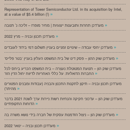
Representation of Tower Semiconductor Ltd. in its acquisition by Intel,
»
at a value of $5.4 billion (!)
»
מעו”דכן תחרות ותובענות ייצוגיות | מחיר מופרז – זליכה נ’ תנובה
»
מעו”דכן תכנון ובניה – מרץ 2022
»
מעו”דכן יחסי עבודה – שינויים זמניים בעניין תשלום דמי בידוד לעובדים
»
‘מעו”דכן שוק ההון – פסק דינו של בית המשפט העליון בעניין ‘בטר פלייס
מעו”דכן שוק הון – תנועת המטוטלת נעצרה – בית המשפט הכריע ביחס לכל
»
החברות הדואליות: על כללי האחריות לדיווח יחול הדין הזר
מעו”דכן תכנון ובניה – תיקון לתקנות התכנון והבניה (עבודות ומבנים הפטורים
»
מהיתר)
מעו”דכן שוק הון – עדכוני חקיקה והנחיות רשות ניירות ערך לשנת 2021 בדבר
»
הדוחות התקופתיים
»
מעו”דכן שוק הון – ניצול הזדמנות עסקית של חברה בידי נושא משרה בה
»
מעו”דכן תכנון ובניה – ינואר 2022