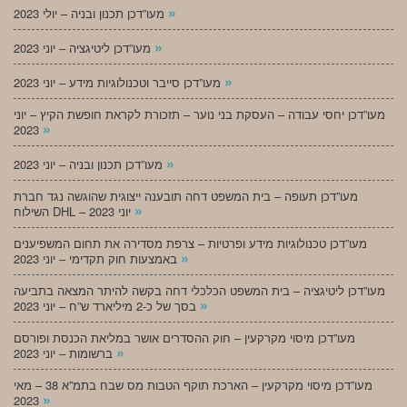
»
מעו”דכן תכנון ובניה – יולי 2023
»
מעו”דכן ליטיגציה – יוני 2023
»
מעו”דכן סייבר וטכנולוגיות מידע – יוני 2023
מעו”דכן יחסי עבודה – העסקת בני נוער – תזכורת לקראת חופשת הקיץ – יוני
»
2023
»
מעו”דכן תכנון ובניה – יוני 2023
מעו”דכן תעופה – בית המשפט דחה תובענה ייצוגית שהוגשה נגד חברת
»
השילוח DHL – יוני 2023
מעו”דכן טכנולוגיות מידע ופרטיות – צרפת מסדירה את תחום המשפיענים
»
באמצעות חוק תקדימי – יוני 2023
מעו”דכן ליטיגציה – בית המשפט הכלכלי דחה בקשה להיתר המצאה בתביעה
»
בסך של כ-2 מיליארד ש”ח – יוני 2023
מעו”דכן מיסוי מקרקעין – חוק ההסדרים אושר במליאת הכנסת ופורסם
»
ברשומות – יוני 2023
מעו”דכן מיסוי מקרקעין – הארכת תוקף הטבות מס שבח בתמ”א 38 – מאי
»
2023