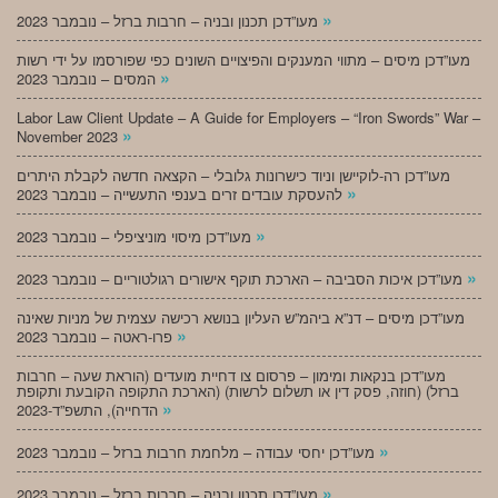
»
מעו”דכן תכנון ובניה – חרבות ברזל – נובמבר 2023
מעו”דכן מיסים – מתווי המענקים והפיצויים השונים כפי שפורסמו על ידי רשות
»
המסים – נובמבר 2023
Labor Law Client Update – A Guide for Employers – “Iron Swords” War –
»
November 2023
מעו”דכן רה-לוקיישן וניוד כישרונות גלובלי – הקצאה חדשה לקבלת היתרים
»
להעסקת עובדים זרים בענפי התעשייה – נובמבר 2023
»
מעו”דכן מיסוי מוניציפלי – נובמבר 2023
»
מעו”דכן איכות הסביבה – הארכת תוקף אישורים רגולטוריים – נובמבר 2023
מעו”דכן מיסים – דנ”א ביהמ”ש העליון בנושא רכישה עצמית של מניות שאינה
»
פרו-ראטה – נובמבר 2023
מעו”דכן בנקאות ומימון – פרסום צו דחיית מועדים (הוראת שעה – חרבות
ברזל) (חוזה, פסק דין או תשלום לרשות) (הארכת התקופה הקובעת ותקופת
»
הדחייה), התשפ”ד-2023
»
מעו”דכן יחסי עבודה – מלחמת חרבות ברזל – נובמבר 2023
»
מעו”דכן תכנון ובניה – חרבות ברזל – נובמבר 2023