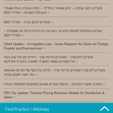
מעו”דכן יחסי עבודה – ‘היום שאחרי החל”ת’ – יחסי העבודה בעידן שאחרי
»
מגבלות הקורונה – אפריל 2021
»
מעו”דכן תכנון ובניה – אפריל 2021
מעו”דכן מחלקת לקוחות פרטיים, העברות בין-דוריות וניהול הון משפחתי –
»
אפריל 2021
Client Update – Immigration Law – Israel Reopens the Skies for Foreign
»
Experts and Businessmen
מעו”דכן ליטיגציה – תאגידים וניירות ערך – דחיית תביעת ענק כנגד
»
הדירקטורים ונושאי המשרה לשעבר בחברת סקיילקס
מעו”דכן ליטיגציה תאגידים וניירות ערך – סילוק על הסף של תביעה שהוגשה
»
נגד רואה חשבון מבקר
»
מעודכן משבר הקורונה – כניסת עובדים שאינם מחוסנים למקומות עבודה
FBC Tax Update: Transfer Pricing Business Models for Distribution &
»
Sales
»
מעו”דכן תכנון ובניה – מרץ 2021
Find Practice / Attorney