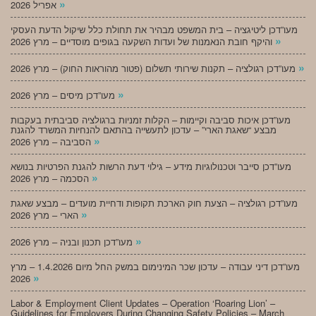
»
אפריל 2026
מעו”דכן ליטיגציה – בית המשפט מבהיר את תחולת כלל שיקול הדעת העסקי
»
והיקף חובת הנאמנות של ועדות השקעה בגופים מוסדיים – מרץ 2026
»
מעו”דכן רגולציה – תקנות שירותי תשלום (פטור מהוראות החוק) – מרץ 2026
»
מעו”דכן מיסים – מרץ 2026
מעו”דכן איכות סביבה וקיימות – הקלות זמניות ברגולציה סביבתית בעקבות
מבצע “שאגת הארי” – עדכון לתעשייה בהתאם להנחיות המשרד להגנת
»
הסביבה – מרץ 2026
מעו”דכן סייבר וטכנולוגיות מידע – גילוי דעת הרשות להגנת הפרטיות בנושא
»
הסכמה – מרץ 2026
מעו”דכן רגולציה – הצעת חוק הארכת תקופות ודחיית מועדים – מבצע שאגת
»
הארי – מרץ 2026
»
מעו”דכן תכנון ובניה – מרץ 2026
מעו”דכן דיני עבודה – עדכון שכר המינימום במשק החל מיום 1.4.2026 – מרץ
»
2026
Labor & Employment Client Updates – Operation ‘Roaring Lion’ –
Guidelines for Employers During Changing Safety Policies – March