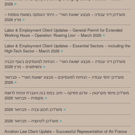
»
2026
מעו”דכן דיני עבודה – מבצע ‘שאגת הארי’ – היתר העסקה בשעות נוספות –
»
מרץ 2026
Labor & Employment Client Updates – General Permit for Extended
»
Working Hours – Operation ‘Roaring Lion’ – March 2026
Labor & Employment Client Updates – Essential Sectors – including the
»
High-Tech Sector – March 2026
מעו”דכן דיני עבודה – מבצע ‘שאגת הארי’ – הנחיות למעסיקים בענף הבניה
»
והשיפוצים – מרץ 2026
מעו”דכן יחסי עבודה – הנחיות למעסיקים – מבצע “שאגת הארי” – פברואר
»
2026
מעו”דכן מיסוי מקרקעין – עדכון פסיקה – חיוב במס בגין העברת זכויות לרשות
»
מקומית – פברואר 2026
»
מעו”דכן תכנון ובניה – פברואר 2026
»
מעו”דכן ליטיגציה – פברואר 2026
Aviation Law Client Update – Successful Representation of Air France