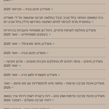
»
מעו”דכן תכנון ובניה – פברואר 2025
בית המשפט המחוזי בתל אביב קיבל במלואה תביעה שהוגשה על ידי משרדנו
»
במסגרת מו”מ לכניסה למיזם השקעה בפרויקט נדל”ן בתל אביב-יפו
מעו”דכן מחלקת לקוחות פרטיים, ניהול הון משפחתי והעברות בין-דוריות
»
בעסקים משפחתיים – ינואר 2025
»
מעו”דכן מיסוי מוניציפלי – ינואר 2025
»
מעודכן תכנון ובניה – ינואר 2025
מעו”דכן מיסים – מיסוי רווחים לא מחולקים וחברות מעטים – עדכון חקיקה –
»
ינואר 2025
»
מעו”דכן תקשורת ולשון הרע – ינואר 2025
מעו”דכן איכות סביבה וקיימות – מתווה סיוע להתמודדות עם מס פחמן – ינואר
»
2025
מעו”דכן איכות סביבה וקיימות ושוק ההון – דוח ביקורת רשות ניירות ערך בנושא
»
דיווחי סביבה ואקלים – דצמבר 2024
»