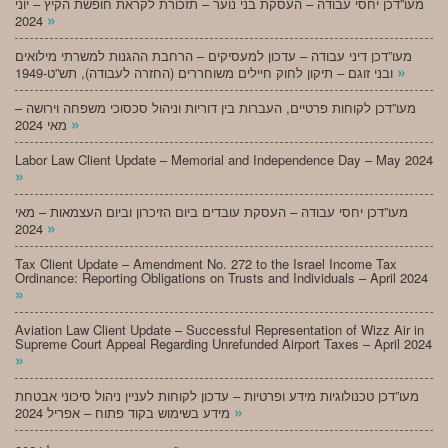
מעו”דכן יחסי עבודה – העסקת בני נוער – תזכורת לקראת חופשת הקיץ – יוני
»
2024
מעו”דכן דיני עבודה – עדכון למעסיקים – הרחבת ההגנות למשרתי מילואים
»
ובני זוגם – תיקון לחוק חיילים משוחררים (החזרה לעבודה), תש”ט-1949
מעו”דכן לקוחות פרטיים, העברות בין דוריות וניהול סכסוכי משפחה וירושה –
»
מאי 2024
Labor Law Client Update – Memorial and Independence Day – May 2024
»
מעו”דכן יחסי עבודה – העסקת עובדים ביום הזיכרון וביום העצמאות – מאי
»
2024
Tax Client Update – Amendment No. 272 to the Israel Income Tax
Ordinance: Reporting Obligations on Trusts and Individuals – April 2024
»
Aviation Law Client Update – Successful Representation of Wizz Air in
Supreme Court Appeal Regarding Unrefunded Airport Taxes – April 2024
»
מעו”דכן טכנולוגיות מידע ופרטיות – עדכון לקוחות לעניין ניהול סיכוני אבטחת
»
מידע בשימוש בקוד פתוח – אפריל 2024