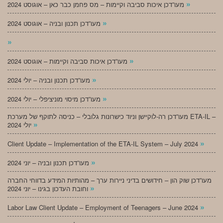
»
מעו”דכן איכות סביבה וקיימות – מס פחמן כבר כאן – אוגוסט 2024
»
מעו”דכן תכנון ובניה – אוגוסט 2024
»
»
מעו”דכן איכות סביבה וקיימות – אוגוסט 2024
»
מעו”דכן תכנון ובניה – יולי 2024
»
מעו”דכן מיסוי מוניציפלי – יולי 2024
מעו”דכן רה-לוקיישן וניוד כישרונות גלובלי – כניסה לתוקף של מערכת ETA-IL –
»
יולי 2024
»
Client Update – Implementation of the ETA-IL System – July 2024
»
מעו”דכן תכנון ובניה – יוני 2024
מעו”דכן שוק הון – חידושים בדיני ניירות ערך – מהותיות המידע בדווחי החברה
»
וחובת העדכון בגינו – יוני 2024
»
Labor Law Client Update – Employment of Teenagers – June 2024