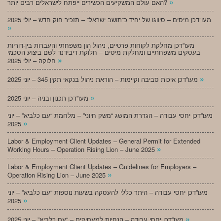
»
האם עולם המשקיעים הכשירים ייפתח לישראלים רבים יותר?
מעו”דכן מיסים – סיווגו של יחיד כ”תושב ישראל” – תזכיר חוק חדש – יולי 2025
»
מעו”דכן מחלקת לקוחות פרטיים, ניהול הון משפחתי והעברות בין-דוריות
בעסקים משפחתיים ומחלקת מיסים – חלוקת דיבידנד לשם ביצוע הסכמי
»
חלוקה – יולי 2025
»
מעו”דכן איכות סביבה וקיימות – הוראת ניהול בנקאי תקין 345 – יוני 2025
»
מעו”דכן תכנון ובניה – יוני 2025
מעו”דכן יחסי עבודה – הגדרת המושג “משק חיוני” – מלחמת “עם כלביא” – יוני
»
2025
Labor & Employment Client Updates – General Permit for Extended
»
Working Hours – Operation Rising Lion – June 2025
Labor & Employment Client Updates – Guidelines for Employers –
»
Operation Rising Lion – June 2025
מעו”דכן יחסי עבודה – היתר כללי להעסקה בשעות נוספות “עם כלביא” – יוני
»
2025
»
מעו”דכן יחסי עבודה – הנחיות למעסיקים – “עם כלביא” – יוני 2025