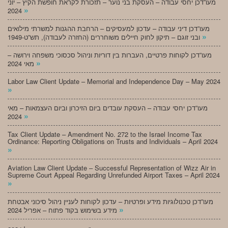
מעו”דכן יחסי עבודה – העסקת בני נוער – תזכורת לקראת חופשת הקיץ – יוני
»
2024
מעו”דכן דיני עבודה – עדכון למעסיקים – הרחבת ההגנות למשרתי מילואים
»
ובני זוגם – תיקון לחוק חיילים משוחררים (החזרה לעבודה), תש”ט-1949
מעו”דכן לקוחות פרטיים, העברות בין דוריות וניהול סכסוכי משפחה וירושה –
»
מאי 2024
Labor Law Client Update – Memorial and Independence Day – May 2024
»
מעו”דכן יחסי עבודה – העסקת עובדים ביום הזיכרון וביום העצמאות – מאי
»
2024
Tax Client Update – Amendment No. 272 to the Israel Income Tax
Ordinance: Reporting Obligations on Trusts and Individuals – April 2024
»
Aviation Law Client Update – Successful Representation of Wizz Air in
Supreme Court Appeal Regarding Unrefunded Airport Taxes – April 2024
»
מעו”דכן טכנולוגיות מידע ופרטיות – עדכון לקוחות לעניין ניהול סיכוני אבטחת
»
מידע בשימוש בקוד פתוח – אפריל 2024