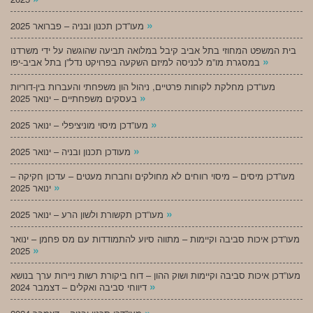
»
מעו”דכן תכנון ובניה – פברואר 2025
בית המשפט המחוזי בתל אביב קיבל במלואה תביעה שהוגשה על ידי משרדנו
»
במסגרת מו”מ לכניסה למיזם השקעה בפרויקט נדל”ן בתל אביב-יפו
מעו”דכן מחלקת לקוחות פרטיים, ניהול הון משפחתי והעברות בין-דוריות
»
בעסקים משפחתיים – ינואר 2025
»
מעו”דכן מיסוי מוניציפלי – ינואר 2025
»
מעודכן תכנון ובניה – ינואר 2025
מעו”דכן מיסים – מיסוי רווחים לא מחולקים וחברות מעטים – עדכון חקיקה –
»
ינואר 2025
»
מעו”דכן תקשורת ולשון הרע – ינואר 2025
מעו”דכן איכות סביבה וקיימות – מתווה סיוע להתמודדות עם מס פחמן – ינואר
»
2025
מעו”דכן איכות סביבה וקיימות ושוק ההון – דוח ביקורת רשות ניירות ערך בנושא
»
דיווחי סביבה ואקלים – דצמבר 2024
»