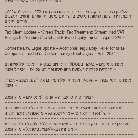
»
מעו”דכן תכנון ובניה – אפריל 2024
;מעו”דכן מיסים – חוק לתיקון פקודת מס הכנסה (מס’ 272), התשפ”ד-2024:
חובות דיווח שונות לרשות המיסים בקשר עם נאמנויות, עולים חדשים ותושבים
»
חוזרים ותיקים –
Tax Client Update – “Green Track” Tax Treatment: Streamlined VAT
»
Rulings for Venture Capital and Private Equity Funds – April 2024
Corporate Law Legal Update – Additional Regulatory Relief for Israeli
»
Companies Traded on Certain Foreign Exchanges – April 2024
מעו”דכן מיסים – בקשה במסלול ירוק: חיוב במס ערך מוסף של שירותים
»
הניתנים לקרנות השקעה בהון סיכון ופרייבט אקוויטי – אפריל 2024
מעו”דכן יחסי עבודה – הקפאה והפחתה של דמי הבראה לשנת 2024 – אפריל
»
2024
»
מעו”דכן יחסי עבודה – עדכון למעסיקים – מרץ 2024
מעו”דכן סייבר וטכנולוגיות מידע – רגולציה תקדימית על טכנולוגיות בינה
»
מלאכותית: אושר חוק ה – AI של האיחוד האירופי – מרץ 2024
מעו”דכן ליטיגציה – חוק בוררות חדש משנה את הכללים לניהול הליכי בוררות
»
מסחרית בין-לאומית בישראל – מרץ 2024