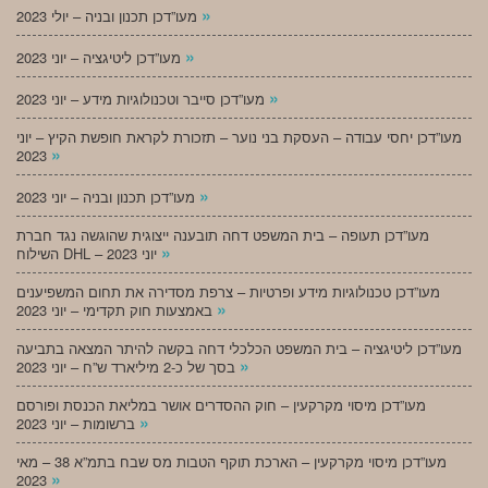
»
מעו”דכן תכנון ובניה – יולי 2023
»
מעו”דכן ליטיגציה – יוני 2023
»
מעו”דכן סייבר וטכנולוגיות מידע – יוני 2023
מעו”דכן יחסי עבודה – העסקת בני נוער – תזכורת לקראת חופשת הקיץ – יוני
»
2023
»
מעו”דכן תכנון ובניה – יוני 2023
מעו”דכן תעופה – בית המשפט דחה תובענה ייצוגית שהוגשה נגד חברת
»
השילוח DHL – יוני 2023
מעו”דכן טכנולוגיות מידע ופרטיות – צרפת מסדירה את תחום המשפיענים
»
באמצעות חוק תקדימי – יוני 2023
מעו”דכן ליטיגציה – בית המשפט הכלכלי דחה בקשה להיתר המצאה בתביעה
»
בסך של כ-2 מיליארד ש”ח – יוני 2023
מעו”דכן מיסוי מקרקעין – חוק ההסדרים אושר במליאת הכנסת ופורסם
»
ברשומות – יוני 2023
מעו”דכן מיסוי מקרקעין – הארכת תוקף הטבות מס שבח בתמ”א 38 – מאי
»
2023