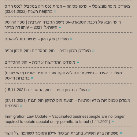
מעו”דכן מיסוי מוניציפלי – עדכון פסיקה – הנחת נכס ריק במקביל לנכס הרוס
»
בתקופה השניה (03.01.2022)
היעד הבא של רכבת הסטארט-אפ ניישן: החברה הערבית | ספר ההייטק
»
הישראלי 2021 – עיתון דה מרקר
»
מעו”דכן שוק ההון – פרשת נסטלה-אסם
»
מעו”דכן תכנון ובניה – חוק ההסדרים וחוק תכנון ובניה
»
מעו”דכן התחדשות עירונית – חוק ההסדרים
מעו”דכן הגירה – רישיון עבודה להעסקת עובדים זרים יהודים (זכאי שבות)
»
בחברות היי-טק
»
מעו”דכן תכנון ובניה – חוק ההסדרים (15.11.2021)
(07.11.2021) מעודכן טכנולוגיות מידע ופרטיות – הצעת חוק לתיקון חוק הגנת
»
הפרטיות
Immigration Law Update – Vaccinated businesspeople are no longer
»
required to obtain special entry permits to Israel (1.11.2021)
»
משפחת ברק תשקיע בחברת הביטוח איילון ותהפוך לשותפה של ווישור