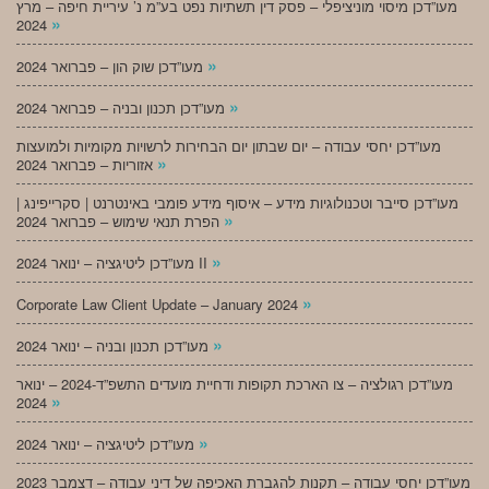
מעו”דכן מיסוי מוניציפלי – פסק דין תשתיות נפט בע”מ נ’ עיריית חיפה – מרץ
»
2024
»
מעו”דכן שוק הון – פברואר 2024
»
מעו”דכן תכנון ובניה – פברואר 2024
מעו”דכן יחסי עבודה – יום שבתון יום הבחירות לרשויות מקומיות ולמועצות
»
אזוריות – פברואר 2024
מעו”דכן סייבר וטכנולוגיות מידע – איסוף מידע פומבי באינטרנט | סקרייפינג |
»
הפרת תנאי שימוש – פברואר 2024
»
מעו”דכן ליטיגציה – ינואר 2024 II
»
Corporate Law Client Update – January 2024
»
מעו”דכן תכנון ובניה – ינואר 2024
מעו”דכן רגולציה – צו הארכת תקופות ודחיית מועדים התשפ”ד-2024 – ינואר
»
2024
»
מעו”דכן ליטיגציה – ינואר 2024
מעו”דכן יחסי עבודה – תקנות להגברת האכיפה של דיני עבודה – דצמבר 2023