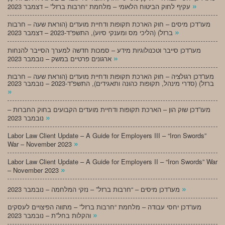
»
עקיף לחוק הביטוח הלאומי – מלחמת “חרבות ברזל” – דצמבר 2023
מעו”דכן מיסים – חוק הארכת תקופות ודחיית מועדים (הוראת שעה – חרבות
»
ברזל) (הליכי מס ומענקי סיוע), התשפ”ד-2023 – דצמבר 2023
מעו”דכן סייבר וטכנולוגיות מידע – סמכות חדשה למערך הסייבר להנחות
»
ארגונים פרטיים במשק – נובמבר 2023
מעו”דכן רגולציה – חוק הארכת תקופות ודחיית מועדים (הוראת שעה – חרבות
ברזל) (סדרי מינהל, תקופות כהונה ותאגידים), התשפ”ד-2023 – נובמבר 2023
»
מעו”דכן שוק הון – הארכת תקופות ודחיית מועדים הקבועים בחוק החברות –
»
נובמבר 2023
Labor Law Client Update – A Guide for Employers III – “Iron Swords”
»
War – November 2023
Labor Law Client Update – A Guide for Employers II – “Iron Swords” War
»
– November 2023
»
מעו”דכן מיסים – “חרבות ברזל” – נזקי המלחמה – נובמבר 2023
מעו”דכן יחסי עבודה – מלחמת “חרבות ברזל” – מתווה הפיצויים לעסקים
»
והקלות בחל”ת – נובמבר 2023