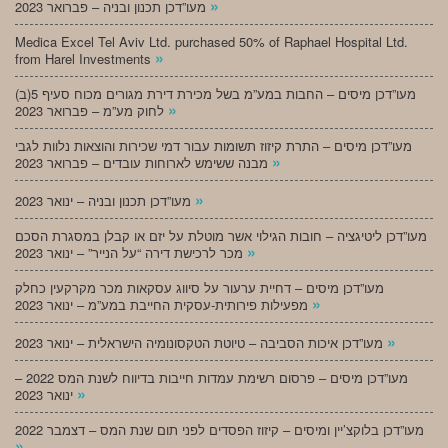
»
מעו”דכן תכנון ובניה – פברואר 2023
Medica Excel Tel Aviv Ltd. purchased 50% of Raphael Hospital Ltd.
»
from Harel Investments
מעו”דכן מיסים – החבות במע”מ בשל מכירת דירת מגורים מכוח סעיף 5(ב)
»
לחוק מע”מ – פברואר 2023
מעו”דכן מיסים – התרת קיזוז תשומות עבור דמי שכירות והוצאות נלוות לגבי
»
מבנה ששימש לארוחות עובדים – פברואר 2023
»
מעו”דכן תכנון ובניה – ינואר 2023
מעו”דכן ליטיגציה – חובות הגילוי אשר מוטלת על יזם או קבלן במסגרת הסכם
»
מכר לרכישת דירה “על הנייר” – ינואר 2023
מעו”דכן מיסים – דחיית ערעור על סיווג עסקאות מכר מקרקעין כחלק
»
מפעילות פירותית-עסקית החייבת במע”מ – ינואר 2023
»
מעו”דכן איכות הסביבה – טיוטת הטקסונומיה הישראלית – ינואר 2023
מעו”דכן מיסים – פרסום רשימת עמדות חייבות בדיווח לשנת המס 2022 –
»
ינואר 2023
מעו”דכן בלוקצ’יין ומיסים – קיזוז הפסדים לפני תום שנת המס – דצמבר 2022
»