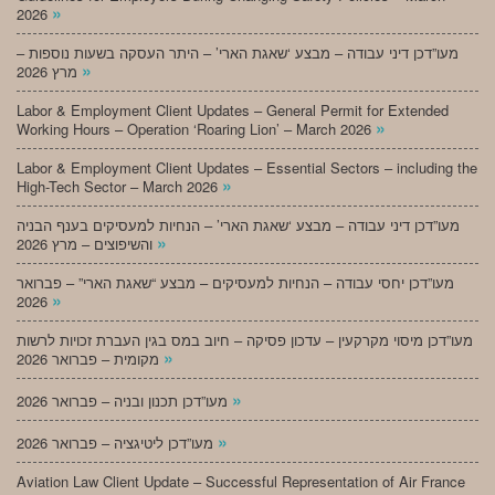
»
2026
מעו”דכן דיני עבודה – מבצע ‘שאגת הארי’ – היתר העסקה בשעות נוספות –
»
מרץ 2026
Labor & Employment Client Updates – General Permit for Extended
»
Working Hours – Operation ‘Roaring Lion’ – March 2026
Labor & Employment Client Updates – Essential Sectors – including the
»
High-Tech Sector – March 2026
מעו”דכן דיני עבודה – מבצע ‘שאגת הארי’ – הנחיות למעסיקים בענף הבניה
»
והשיפוצים – מרץ 2026
מעו”דכן יחסי עבודה – הנחיות למעסיקים – מבצע “שאגת הארי” – פברואר
»
2026
מעו”דכן מיסוי מקרקעין – עדכון פסיקה – חיוב במס בגין העברת זכויות לרשות
»
מקומית – פברואר 2026
»
מעו”דכן תכנון ובניה – פברואר 2026
»
מעו”דכן ליטיגציה – פברואר 2026
Aviation Law Client Update – Successful Representation of Air France