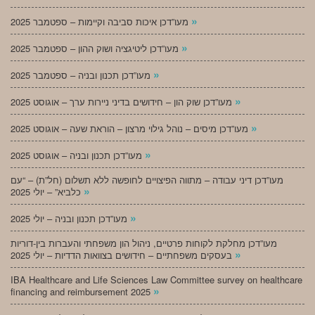
»
מעו”דכן איכות סביבה וקיימות – ספטמבר 2025
»
מעו”דכן ליטיגציה ושוק ההון – ספטמבר 2025
»
מעו”דכן תכנון ובניה – ספטמבר 2025
»
מעו”דכן שוק הון – חידושים בדיני ניירות ערך – אוגוסט 2025
»
מעו”דכן מיסים – נוהל גילוי מרצון – הוראת שעה – אוגוסט 2025
»
מעו”דכן תכנון ובניה – אוגוסט 2025
מעו”דכן דיני עבודה – מתווה הפיצויים לחופשה ללא תשלום (חל”ת) – “עם
»
כלביא” – יולי 2025
»
מעו”דכן תכנון ובניה – יולי 2025
מעו”דכן מחלקת לקוחות פרטיים, ניהול הון משפחתי והעברות בין-דוריות
»
בעסקים משפחתיים – חידושים בצוואות הדדיות – יולי 2025
IBA Healthcare and Life Sciences Law Committee survey on healthcare
»
financing and reimbursement 2025