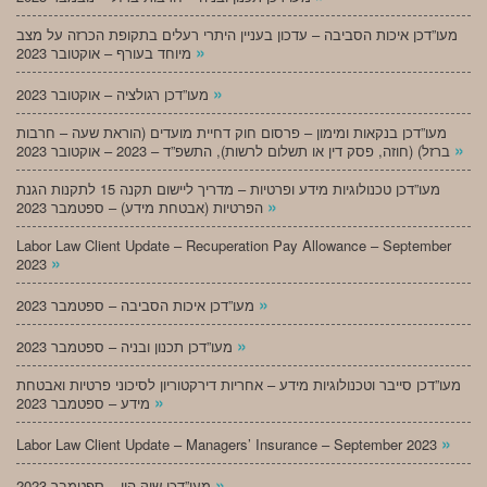
מעו”דכן איכות הסביבה – עדכון בעניין היתרי רעלים בתקופת הכרזה על מצב
»
מיוחד בעורף – אוקטובר 2023
»
מעו”דכן רגולציה – אוקטובר 2023
מעו”דכן בנקאות ומימון – פרסום חוק דחיית מועדים (הוראת שעה – חרבות
»
ברזל) (חוזה, פסק דין או תשלום לרשות), התשפ”ד – 2023 – אוקטובר 2023
מעו”דכן טכנולוגיות מידע ופרטיות – מדריך ליישום תקנה 15 לתקנות הגנת
»
הפרטיות (אבטחת מידע) – ספטמבר 2023
Labor Law Client Update – Recuperation Pay Allowance – September
»
2023
»
מעו”דכן איכות הסביבה – ספטמבר 2023
»
מעו”דכן תכנון ובניה – ספטמבר 2023
מעו”דכן סייבר וטכנולוגיות מידע – אחריות דירקטוריון לסיכוני פרטיות ואבטחת
»
מידע – ספטמבר 2023
»
Labor Law Client Update – Managers’ Insurance – September 2023
»
מעו”דכן שוק הון – ספטמבר 2023