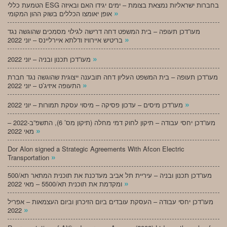
הטמעת כללי ESG בחברות ישראליות נמצאת בצומת – ימים יגידו האם ובאיזה
»
אופן יאומצו הכללים בשוק ההון המקומי
מעו”דכן תעופה – בית המשפט דחה דרישה לגילוי מסמכים שהוגשה נגד
»
בריטיש איירוויז ודלתא איירליינס – יוני 2022
»
מעו”דכן תכנון ובניה – יוני 2022
מעו”דכן תעופה – בית המשפט העליון דחה תובענה ייצוגית שהוגשה נגד חברת
»
התעופה איזיג’ט – יוני 2022
»
מעו”דכן מיסים – עדכון פסיקה – מיסוי עסקת תמורות – יוני 2022
מעו”דכן יחסי עבודה – תיקון לחוק דמי מחלה (תיקון מס’ 6), התשפ”ב-2022 –
»
מאי 2022
Dor Alon signed a Strategic Agreements With Afcon Electric
»
Transportation
מעו”דכן תכנון ובניה – עיריית תל אביב מעדכנת את תוכנית המתאר תא/500
»
ומקדמת את תוכנית תא/5500 – מאי 2022
מעו”דכן יחסי עבודה – העסקת עובדים ביום הזיכרון וביום העצמאות – אפריל
»
2022