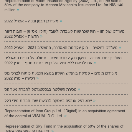
Representation of Alifim Insurance Agency (2002) Ltd., on the sale of
50% of the company to Menora Mivtachim Insurance Ltd. for NIS 140
»
million
»
מעו”דכן תכנון ובניה – אפריל 2022
מעו”דכן שוק הון – חוק שכר שווה לעובדת ולעובד (תיקון מס’ 6) – חובות דיווח
»
חדשות – אפריל 2022
»
מעו”דכן רגולציה – חוק עקרונות האסדרה, התשפ”ב-2021 – אפריל 2022
מעו”דכן יחסי עבודה – תיקון חוק עבודת נשים – תחולה על הורים המגדלים
»
את ילדיהם ללא סיוע של בן או בת זוג נוסף – מרץ 2022
מעו”דכן מיסים – פסיקת ביהמ”ש העליון בנושא הוצאות פיתוח לצרכי מס
»
רכישה – מרץ 2022
»
מכירת השליטה בגסטטנרטק לחברת מטריקס
»
ייצוג רפק אנרגיה בעסקה לרכישת שתי חברות מידי דלק
Representation of Icon Group Ltd. (iDigital) in an acquisition agreement
»
of the control of VISUAL D.G. Ltd.
Representation of Sky Fund in the acquisition of 50% of the shares of
»
Dolce Vita Way of Life Ltd.