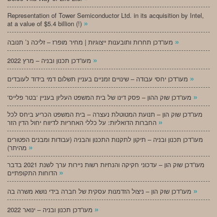
Representation of Tower Semiconductor Ltd. in its acquisition by Intel,
»
at a value of $5.4 billion (!)
»
מעו”דכן תחרות ותובענות ייצוגיות | מחיר מופרז – זליכה נ’ תנובה
»
מעו”דכן תכנון ובניה – מרץ 2022
»
מעו”דכן יחסי עבודה – שינויים זמניים בעניין תשלום דמי בידוד לעובדים
»
‘מעו”דכן שוק ההון – פסק דינו של בית המשפט העליון בעניין ‘בטר פלייס
מעו”דכן שוק הון – תנועת המטוטלת נעצרה – בית המשפט הכריע ביחס לכל
»
החברות הדואליות: על כללי האחריות לדיווח יחול הדין הזר
מעו”דכן תכנון ובניה – תיקון לתקנות התכנון והבניה (עבודות ומבנים הפטורים
»
מהיתר)
מעו”דכן שוק הון – עדכוני חקיקה והנחיות רשות ניירות ערך לשנת 2021 בדבר
»
הדוחות התקופתיים
»
מעו”דכן שוק הון – ניצול הזדמנות עסקית של חברה בידי נושא משרה בה
»
מעו”דכן תכנון ובניה – ינואר 2022