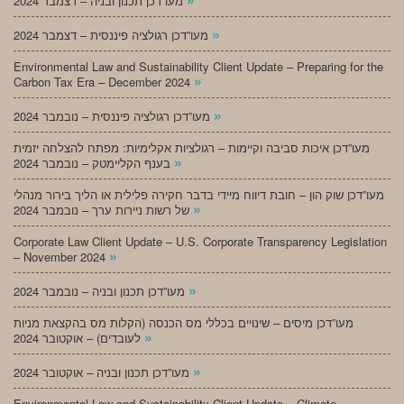
מעו”דכן תכנון ובניה – דצמבר 2024
»
מעו”דכן רגולציה פיננסית – דצמבר 2024
Environmental Law and Sustainability Client Update – Preparing for the
»
Carbon Tax Era – December 2024
»
מעו”דכן רגולציה פיננסית – נובמבר 2024
מעו”דכן איכות סביבה וקיימות – רגולציות אקלימיות: מפתח להצלחה יזמית
»
בענף הקליימטק – נובמבר 2024
מעו”דכן שוק הון – חובת דיווח מיידי בדבר חקירה פלילית או הליך בירור מנהלי
»
של רשות ניירות ערך – נובמבר 2024
Corporate Law Client Update – U.S. Corporate Transparency Legislation
»
– November 2024
»
מעו”דכן תכנון ובניה – נובמבר 2024
מעו”דכן מיסים – שינויים בכללי מס הכנסה (הקלות מס בהקצאת מניות
»
לעובדים) – אוקטובר 2024
»
מעו”דכן תכנון ובניה – אוקטובר 2024
Environmental Law and Sustainability Client Update – Climate