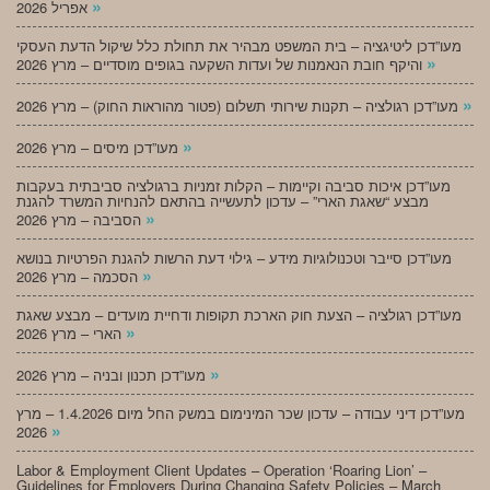
»
אפריל 2026
מעו”דכן ליטיגציה – בית המשפט מבהיר את תחולת כלל שיקול הדעת העסקי
»
והיקף חובת הנאמנות של ועדות השקעה בגופים מוסדיים – מרץ 2026
»
מעו”דכן רגולציה – תקנות שירותי תשלום (פטור מהוראות החוק) – מרץ 2026
»
מעו”דכן מיסים – מרץ 2026
מעו”דכן איכות סביבה וקיימות – הקלות זמניות ברגולציה סביבתית בעקבות
מבצע “שאגת הארי” – עדכון לתעשייה בהתאם להנחיות המשרד להגנת
»
הסביבה – מרץ 2026
מעו”דכן סייבר וטכנולוגיות מידע – גילוי דעת הרשות להגנת הפרטיות בנושא
»
הסכמה – מרץ 2026
מעו”דכן רגולציה – הצעת חוק הארכת תקופות ודחיית מועדים – מבצע שאגת
»
הארי – מרץ 2026
»
מעו”דכן תכנון ובניה – מרץ 2026
מעו”דכן דיני עבודה – עדכון שכר המינימום במשק החל מיום 1.4.2026 – מרץ
»
2026
Labor & Employment Client Updates – Operation ‘Roaring Lion’ –
Guidelines for Employers During Changing Safety Policies – March