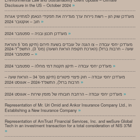
»
Disclosure in the US – October 2024
מעו”דכן שוק הון – רשות ניירות ערך מגדירה את תפקידי הנאמן למחזיקי אגרות
»
חוב – אוקטובר 2024
»
מעו”דכן תכנון ובניה – ספטמבר 2024
מעו”דכן יחסי עבודה – צו הגנה על עובדים בשעת חירום (תיקון מס’ 5 והוראת
שעה – חרבות ברזל) (הארכת תקופת הוראת השעה) (מס’ 3), התשפ״ד-2024
»
– ספטמבר 2024
»
מעו”דכן יחסי עבודה – תיקון תקנות דמי מחלה – ספטמבר 2024
מעו”דכן יחסי עבודה – חוק פיצויי פיטורים (תיקון מס’ 34 – הוראת שעה –
»
חרבות ברזל), התשפ”ד-2024 – אוגוסט 2024
»
מעו”דכן יחסי עבודה – הרחבת חובותיו של מזמין שירות – אוגוסט 2024
Representation of Mr. Uri Omid and Ankor Insurance Company Ltd., in
»
Establishing a New Insurance Company
Representation of AmTrust Financial Services, Inc. and weSure Global
Tech in an investment transaction for a total consideration of NIS 37M
»