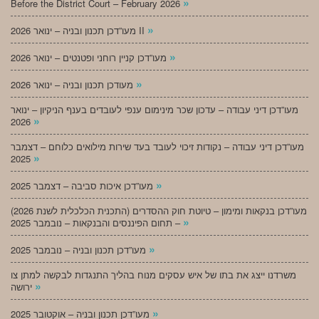
»
Before the District Court – February 2026
»
מעו”דכן תכנון ובניה – ינואר 2026 II
»
מעו”דכן קניין רוחני ופטנטים – ינואר 2026
»
מעודכן תכנון ובניה – ינואר 2026
מעו”דכן דיני עבודה – עדכון שכר מינימום ענפי לעובדים בענף הניקיון – ינואר
»
2026
מעו”דכן דיני עבודה – נקודות זיכוי לעובד בעד שירות מילואים כלוחם – דצמבר
»
2025
»
מעו”דכן איכות סביבה – דצמבר 2025
מעו”דכן בנקאות ומימון – טיוטת חוק ההסדרים (התכנית הכלכלית לשנת 2026)
»
– תחום הפיננסים והבנקאות – נובמבר 2025
»
מעו”דכן תכנון ובניה – נובמבר 2025
משרדנו ייצג את בתו של איש עסקים מנוח בהליך התנגדות לבקשה למתן צו
»
ירושה
»
מעו”דכן תכנון ובניה – אוקטובר 2025