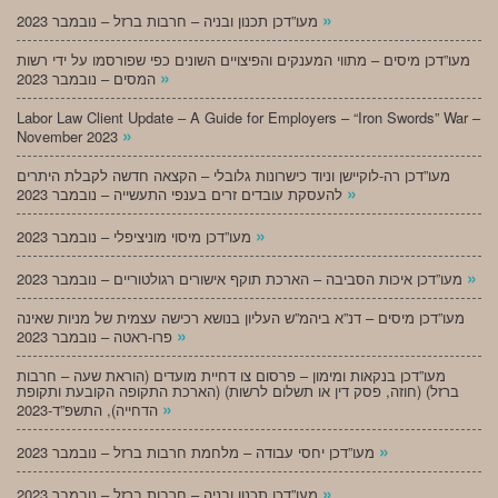
»
מעו”דכן תכנון ובניה – חרבות ברזל – נובמבר 2023
מעו”דכן מיסים – מתווי המענקים והפיצויים השונים כפי שפורסמו על ידי רשות
»
המסים – נובמבר 2023
Labor Law Client Update – A Guide for Employers – “Iron Swords” War –
»
November 2023
מעו”דכן רה-לוקיישן וניוד כישרונות גלובלי – הקצאה חדשה לקבלת היתרים
»
להעסקת עובדים זרים בענפי התעשייה – נובמבר 2023
»
מעו”דכן מיסוי מוניציפלי – נובמבר 2023
»
מעו”דכן איכות הסביבה – הארכת תוקף אישורים רגולטוריים – נובמבר 2023
מעו”דכן מיסים – דנ”א ביהמ”ש העליון בנושא רכישה עצמית של מניות שאינה
»
פרו-ראטה – נובמבר 2023
מעו”דכן בנקאות ומימון – פרסום צו דחיית מועדים (הוראת שעה – חרבות
ברזל) (חוזה, פסק דין או תשלום לרשות) (הארכת התקופה הקובעת ותקופת
»
הדחייה), התשפ”ד-2023
»
מעו”דכן יחסי עבודה – מלחמת חרבות ברזל – נובמבר 2023
»
מעו”דכן תכנון ובניה – חרבות ברזל – נובמבר 2023