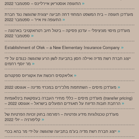
»
התעופה אוסטריאן איירליינס – ספטמבר 2022
מעו”דכן תעופה – בית המשפט המחוזי דחה תביעה ייצוגית שהוגשה נגד חברת
»
התעופה וויז אייר – ספטמבר 2022
מעו”דכן מיסוי מוניציפלי – עדכון פסיקה – ביטול חיוב רטרואקטיבי בארנונה –
»
ספטמבר 2022
»
Establishment of Ofek – a New Elementary Insurance Company
ייצוג חברת רשת מדיה ואיילה חסון בתביעת לשון הרע שהוגשה כנגדם על ידי
»
מר יוסף רחמים
»
אליאקסיס רוכשת את אקווריוס ספקטרום
»
מעו”דכן מיסים – השתתפות מלכ”רים במכרזי מדינה – אוגוסט 2022
מעו”דכן מיסים – כללי מחירי העברה בעסקאות בינלאומיות (transfer pricing)
»
– הרחבת חובות הדיווח על תאגידים הפועלים בישראל – אוגוסט 2022
מעו”דכן טכנולוגיות מידע ופרטיות – רפורמה בחוק זכויות הפרטיות של
»
קליפורניה – יולי 2022
»
ייצוג חברת רשת מדיה בע”מ בתביעה שהוגשה על-ידי מר בהא בכרי