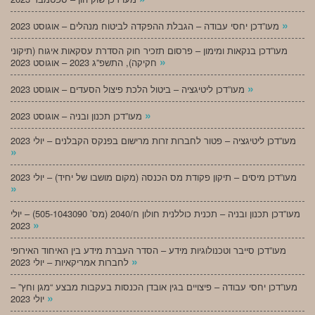
»
מעו”דכן יחסי עבודה – הגבלת ההפקדה לביטוח מנהלים – אוגוסט 2023
מעו”דכן בנקאות ומימון – פרסום תזכיר חוק הסדרת עסקאות איגוח (תיקוני
»
חקיקה), התשפ”ג 2023 – אוגוסט 2023
»
מעו”דכן ליטיגציה – ביטול הלכת פיצול הסעדים – אוגוסט 2023
»
מעו”דכן תכנון ובניה – אוגוסט 2023
מעו”דכן ליטיגציה – פטור לחברות זרות מרישום בפנקס הקבלנים – יולי 2023
»
מעו”דכן מיסים – תיקון פקודת מס הכנסה (מקום מושבו של יחיד) – יולי 2023
»
מעו”דכן תכנון ובניה – תכנית כוללנית חולון ח/2040 (מס’ 505-1043090) – יולי
»
2023
מעו”דכן סייבר וטכנולוגיות מידע – הסדר העברת מידע בין האיחוד האירופי
»
לחברות אמריקאיות – יולי 2023
מעו”דכן יחסי עבודה – פיצויים בגין אובדן הכנסות בעקבות מבצע “מגן וחץ” –
»
יולי 2023