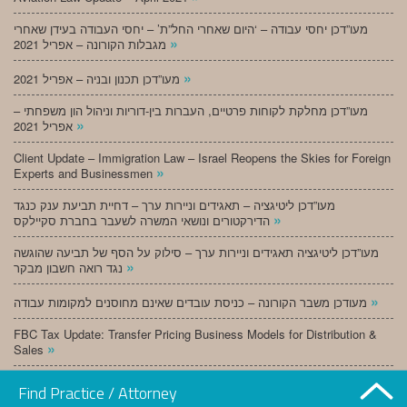
מעו”דכן יחסי עבודה – ‘היום שאחרי החל”ת’ – יחסי העבודה בעידן שאחרי
»
מגבלות הקורונה – אפריל 2021
»
מעו”דכן תכנון ובניה – אפריל 2021
מעו”דכן מחלקת לקוחות פרטיים, העברות בין-דוריות וניהול הון משפחתי –
»
אפריל 2021
Client Update – Immigration Law – Israel Reopens the Skies for Foreign
»
Experts and Businessmen
מעו”דכן ליטיגציה – תאגידים וניירות ערך – דחיית תביעת ענק כנגד
»
הדירקטורים ונושאי המשרה לשעבר בחברת סקיילקס
מעו”דכן ליטיגציה תאגידים וניירות ערך – סילוק על הסף של תביעה שהוגשה
»
נגד רואה חשבון מבקר
»
מעודכן משבר הקורונה – כניסת עובדים שאינם מחוסנים למקומות עבודה
FBC Tax Update: Transfer Pricing Business Models for Distribution &
»
Sales
»
מעו”דכן תכנון ובניה – מרץ 2021
Find Practice / Attorney