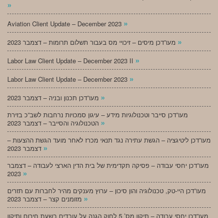
»
»
Aviation Client Update – December 2023
»
מעו”דכן מיסים – זיכויי מס בעבור תשלום תרומות – דצמבר 2023
»
Labor Law Client Update – December 2023 II
»
Labor Law Client Update – December 2023
»
מעו”דכן תכנון ובניה – דצמבר 2023
מעו”דכן סייבר וטכנולוגיות מידע – עיגון סמכויות נרחבות לשב”כ בזירת
»
הטכנולוגיה והסייבר – דצמבר 2023
מעו”דכן ליטיגציה – הגשת עתירה נגד תנאי מכרז לאחר מועד הגשת ההצעות –
»
דצמבר 2023
מעו”דכן יחסי עבודה – פסיקה תקדימית של בית הדין הארצי לעבודה – דצמבר
»
2023
מעו”דכן היי-טק, טכנולוגיה והון סיכון – ערוץ מענקים מהיר לחברות עם תזרים
»
מזומנים קצר – דצמבר 2023
מעו”דכן יחסי עבודה – תיקון מס’ 5 לחוק הגנה על עובדים בשעת חירום ותיקון