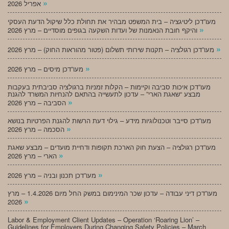
»
אפריל 2026
מעו”דכן ליטיגציה – בית המשפט מבהיר את תחולת כלל שיקול הדעת העסקי
»
והיקף חובת הנאמנות של ועדות השקעה בגופים מוסדיים – מרץ 2026
»
מעו”דכן רגולציה – תקנות שירותי תשלום (פטור מהוראות החוק) – מרץ 2026
»
מעו”דכן מיסים – מרץ 2026
מעו”דכן איכות סביבה וקיימות – הקלות זמניות ברגולציה סביבתית בעקבות
מבצע “שאגת הארי” – עדכון לתעשייה בהתאם להנחיות המשרד להגנת
»
הסביבה – מרץ 2026
מעו”דכן סייבר וטכנולוגיות מידע – גילוי דעת הרשות להגנת הפרטיות בנושא
»
הסכמה – מרץ 2026
מעו”דכן רגולציה – הצעת חוק הארכת תקופות ודחיית מועדים – מבצע שאגת
»
הארי – מרץ 2026
»
מעו”דכן תכנון ובניה – מרץ 2026
מעו”דכן דיני עבודה – עדכון שכר המינימום במשק החל מיום 1.4.2026 – מרץ
»
2026
Labor & Employment Client Updates – Operation ‘Roaring Lion’ –
Guidelines for Employers During Changing Safety Policies – March