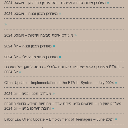
»
מעו”דכן איכות סביבה וקיימות – מס פחמן כבר כאן – אוגוסט 2024
»
מעו”דכן תכנון ובניה – אוגוסט 2024
»
»
מעו”דכן איכות סביבה וקיימות – אוגוסט 2024
»
מעו”דכן תכנון ובניה – יולי 2024
»
מעו”דכן מיסוי מוניציפלי – יולי 2024
מעו”דכן רה-לוקיישן וניוד כישרונות גלובלי – כניסה לתוקף של מערכת ETA-IL –
»
יולי 2024
»
Client Update – Implementation of the ETA-IL System – July 2024
»
מעו”דכן תכנון ובניה – יוני 2024
מעו”דכן שוק הון – חידושים בדיני ניירות ערך – מהותיות המידע בדווחי החברה
»
וחובת העדכון בגינו – יוני 2024
»
Labor Law Client Update – Employment of Teenagers – June 2024