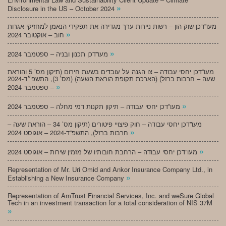
»
Disclosure in the US – October 2024
מעו”דכן שוק הון – רשות ניירות ערך מגדירה את תפקידי הנאמן למחזיקי אגרות
»
חוב – אוקטובר 2024
»
מעו”דכן תכנון ובניה – ספטמבר 2024
מעו”דכן יחסי עבודה – צו הגנה על עובדים בשעת חירום (תיקון מס’ 5 והוראת
שעה – חרבות ברזל) (הארכת תקופת הוראת השעה) (מס’ 3), התשפ״ד-2024
»
– ספטמבר 2024
»
מעו”דכן יחסי עבודה – תיקון תקנות דמי מחלה – ספטמבר 2024
מעו”דכן יחסי עבודה – חוק פיצויי פיטורים (תיקון מס’ 34 – הוראת שעה –
»
חרבות ברזל), התשפ”ד-2024 – אוגוסט 2024
»
מעו”דכן יחסי עבודה – הרחבת חובותיו של מזמין שירות – אוגוסט 2024
Representation of Mr. Uri Omid and Ankor Insurance Company Ltd., in
»
Establishing a New Insurance Company
Representation of AmTrust Financial Services, Inc. and weSure Global
Tech in an investment transaction for a total consideration of NIS 37M
»