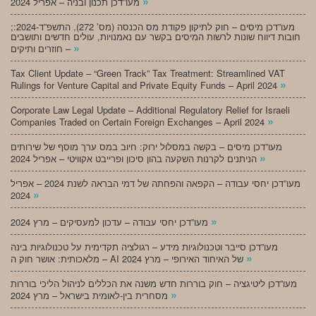
»
מעו”דכן תכנון ובניה – אפריל 2024
;מעו”דכן מיסים – חוק לתיקון פקודת מס הכנסה (מס’ 272), התשפ”ד-2024:
חובות דיווח שונות לרשות המיסים בקשר עם נאמנויות, עולים חדשים ותושבים
»
חוזרים ותיקים –
Tax Client Update – “Green Track” Tax Treatment: Streamlined VAT
»
Rulings for Venture Capital and Private Equity Funds – April 2024
Corporate Law Legal Update – Additional Regulatory Relief for Israeli
»
Companies Traded on Certain Foreign Exchanges – April 2024
מעו”דכן מיסים – בקשה במסלול ירוק: חיוב במס ערך מוסף של שירותים
»
הניתנים לקרנות השקעה בהון סיכון ופרייבט אקוויטי – אפריל 2024
מעו”דכן יחסי עבודה – הקפאה והפחתה של דמי הבראה לשנת 2024 – אפריל
»
2024
»
מעו”דכן יחסי עבודה – עדכון למעסיקים – מרץ 2024
מעו”דכן סייבר וטכנולוגיות מידע – רגולציה תקדימית על טכנולוגיות בינה
»
מלאכותית: אושר חוק ה – AI של האיחוד האירופי – מרץ 2024
מעו”דכן ליטיגציה – חוק בוררות חדש משנה את הכללים לניהול הליכי בוררות
»
מסחרית בין-לאומית בישראל – מרץ 2024