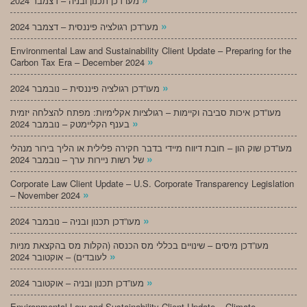
מעו”דכן תכנון ובניה – דצמבר 2024
»
מעו”דכן רגולציה פיננסית – דצמבר 2024
Environmental Law and Sustainability Client Update – Preparing for the
»
Carbon Tax Era – December 2024
»
מעו”דכן רגולציה פיננסית – נובמבר 2024
מעו”דכן איכות סביבה וקיימות – רגולציות אקלימיות: מפתח להצלחה יזמית
»
בענף הקליימטק – נובמבר 2024
מעו”דכן שוק הון – חובת דיווח מיידי בדבר חקירה פלילית או הליך בירור מנהלי
»
של רשות ניירות ערך – נובמבר 2024
Corporate Law Client Update – U.S. Corporate Transparency Legislation
»
– November 2024
»
מעו”דכן תכנון ובניה – נובמבר 2024
מעו”דכן מיסים – שינויים בכללי מס הכנסה (הקלות מס בהקצאת מניות
»
לעובדים) – אוקטובר 2024
»
מעו”דכן תכנון ובניה – אוקטובר 2024
Environmental Law and Sustainability Client Update – Climate