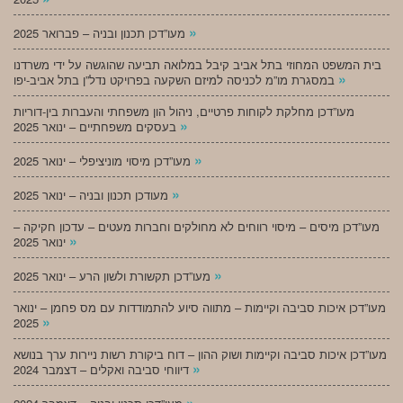
»
מעו”דכן תכנון ובניה – פברואר 2025
בית המשפט המחוזי בתל אביב קיבל במלואה תביעה שהוגשה על ידי משרדנו
»
במסגרת מו”מ לכניסה למיזם השקעה בפרויקט נדל”ן בתל אביב-יפו
מעו”דכן מחלקת לקוחות פרטיים, ניהול הון משפחתי והעברות בין-דוריות
»
בעסקים משפחתיים – ינואר 2025
»
מעו”דכן מיסוי מוניציפלי – ינואר 2025
»
מעודכן תכנון ובניה – ינואר 2025
מעו”דכן מיסים – מיסוי רווחים לא מחולקים וחברות מעטים – עדכון חקיקה –
»
ינואר 2025
»
מעו”דכן תקשורת ולשון הרע – ינואר 2025
מעו”דכן איכות סביבה וקיימות – מתווה סיוע להתמודדות עם מס פחמן – ינואר
»
2025
מעו”דכן איכות סביבה וקיימות ושוק ההון – דוח ביקורת רשות ניירות ערך בנושא
»
דיווחי סביבה ואקלים – דצמבר 2024
»