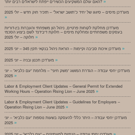
»
האם עולם המשקיעים הכשירים ייפתח לישראלים רבים יותר?
מעו”דכן מיסים – סיווגו של יחיד כ”תושב ישראל” – תזכיר חוק חדש – יולי 2025
»
מעו”דכן מחלקת לקוחות פרטיים, ניהול הון משפחתי והעברות בין-דוריות
בעסקים משפחתיים ומחלקת מיסים – חלוקת דיבידנד לשם ביצוע הסכמי
»
חלוקה – יולי 2025
»
מעו”דכן איכות סביבה וקיימות – הוראת ניהול בנקאי תקין 345 – יוני 2025
»
מעו”דכן תכנון ובניה – יוני 2025
מעו”דכן יחסי עבודה – הגדרת המושג “משק חיוני” – מלחמת “עם כלביא” – יוני
»
2025
Labor & Employment Client Updates – General Permit for Extended
»
Working Hours – Operation Rising Lion – June 2025
Labor & Employment Client Updates – Guidelines for Employers –
»
Operation Rising Lion – June 2025
מעו”דכן יחסי עבודה – היתר כללי להעסקה בשעות נוספות “עם כלביא” – יוני
»
2025
»
מעו”דכן יחסי עבודה – הנחיות למעסיקים – “עם כלביא” – יוני 2025