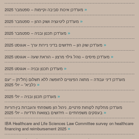
»
מעו”דכן איכות סביבה וקיימות – ספטמבר 2025
»
מעו”דכן ליטיגציה ושוק ההון – ספטמבר 2025
»
מעו”דכן תכנון ובניה – ספטמבר 2025
»
מעו”דכן שוק הון – חידושים בדיני ניירות ערך – אוגוסט 2025
»
מעו”דכן מיסים – נוהל גילוי מרצון – הוראת שעה – אוגוסט 2025
»
מעו”דכן תכנון ובניה – אוגוסט 2025
מעו”דכן דיני עבודה – מתווה הפיצויים לחופשה ללא תשלום (חל”ת) – “עם
»
כלביא” – יולי 2025
»
מעו”דכן תכנון ובניה – יולי 2025
מעו”דכן מחלקת לקוחות פרטיים, ניהול הון משפחתי והעברות בין-דוריות
»
בעסקים משפחתיים – חידושים בצוואות הדדיות – יולי 2025
IBA Healthcare and Life Sciences Law Committee survey on healthcare
»
financing and reimbursement 2025