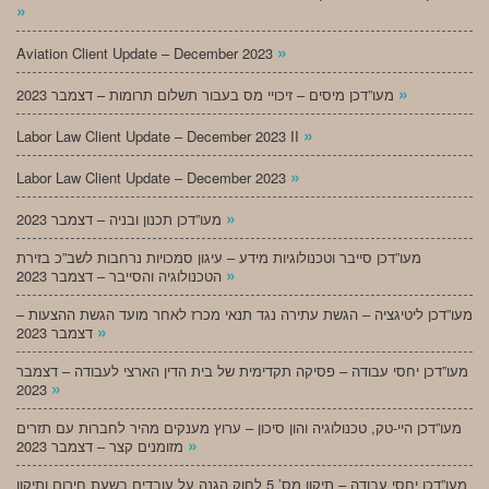
»
»
Aviation Client Update – December 2023
»
מעו”דכן מיסים – זיכויי מס בעבור תשלום תרומות – דצמבר 2023
»
Labor Law Client Update – December 2023 II
»
Labor Law Client Update – December 2023
»
מעו”דכן תכנון ובניה – דצמבר 2023
מעו”דכן סייבר וטכנולוגיות מידע – עיגון סמכויות נרחבות לשב”כ בזירת
»
הטכנולוגיה והסייבר – דצמבר 2023
מעו”דכן ליטיגציה – הגשת עתירה נגד תנאי מכרז לאחר מועד הגשת ההצעות –
»
דצמבר 2023
מעו”דכן יחסי עבודה – פסיקה תקדימית של בית הדין הארצי לעבודה – דצמבר
»
2023
מעו”דכן היי-טק, טכנולוגיה והון סיכון – ערוץ מענקים מהיר לחברות עם תזרים
»
מזומנים קצר – דצמבר 2023
מעו”דכן יחסי עבודה – תיקון מס’ 5 לחוק הגנה על עובדים בשעת חירום ותיקון