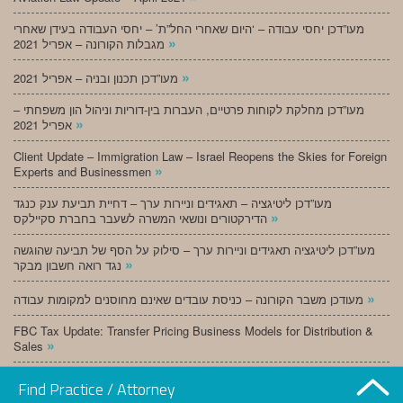
מעו”דכן יחסי עבודה – ‘היום שאחרי החל”ת’ – יחסי העבודה בעידן שאחרי
»
מגבלות הקורונה – אפריל 2021
»
מעו”דכן תכנון ובניה – אפריל 2021
מעו”דכן מחלקת לקוחות פרטיים, העברות בין-דוריות וניהול הון משפחתי –
»
אפריל 2021
Client Update – Immigration Law – Israel Reopens the Skies for Foreign
»
Experts and Businessmen
מעו”דכן ליטיגציה – תאגידים וניירות ערך – דחיית תביעת ענק כנגד
»
הדירקטורים ונושאי המשרה לשעבר בחברת סקיילקס
מעו”דכן ליטיגציה תאגידים וניירות ערך – סילוק על הסף של תביעה שהוגשה
»
נגד רואה חשבון מבקר
»
מעודכן משבר הקורונה – כניסת עובדים שאינם מחוסנים למקומות עבודה
FBC Tax Update: Transfer Pricing Business Models for Distribution &
»
Sales
»
מעו”דכן תכנון ובניה – מרץ 2021
Find Practice / Attorney