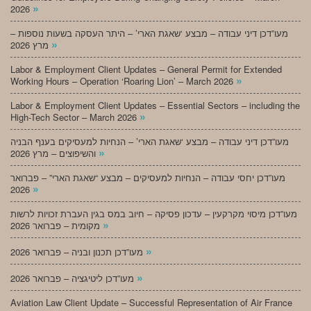
»
2026
מעו”דכן דיני עבודה – מבצע ‘שאגת הארי’ – היתר העסקה בשעות נוספות –
»
מרץ 2026
Labor & Employment Client Updates – General Permit for Extended
»
Working Hours – Operation ‘Roaring Lion’ – March 2026
Labor & Employment Client Updates – Essential Sectors – including the
»
High-Tech Sector – March 2026
מעו”דכן דיני עבודה – מבצע ‘שאגת הארי’ – הנחיות למעסיקים בענף הבניה
»
והשיפוצים – מרץ 2026
מעו”דכן יחסי עבודה – הנחיות למעסיקים – מבצע “שאגת הארי” – פברואר
»
2026
מעו”דכן מיסוי מקרקעין – עדכון פסיקה – חיוב במס בגין העברת זכויות לרשות
»
מקומית – פברואר 2026
»
מעו”דכן תכנון ובניה – פברואר 2026
»
מעו”דכן ליטיגציה – פברואר 2026
Aviation Law Client Update – Successful Representation of Air France