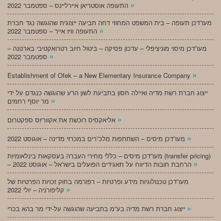
»
התעופה אוסטריאן איירליינס – ספטמבר 2022
מעו”דכן תעופה – בית המשפט המחוזי דחה תביעה ייצוגית שהוגשה נגד חברת
»
התעופה וויז אייר – ספטמבר 2022
מעו”דכן מיסוי מוניציפלי – עדכון פסיקה – ביטול חיוב רטרואקטיבי בארנונה –
»
ספטמבר 2022
»
Establishment of Ofek – a New Elementary Insurance Company
ייצוג חברת רשת מדיה ואיילה חסון בתביעת לשון הרע שהוגשה כנגדם על ידי
»
מר יוסף רחמים
»
אליאקסיס רוכשת את אקווריוס ספקטרום
»
מעו”דכן מיסים – השתתפות מלכ”רים במכרזי מדינה – אוגוסט 2022
מעו”דכן מיסים – כללי מחירי העברה בעסקאות בינלאומיות (transfer pricing)
»
– הרחבת חובות הדיווח על תאגידים הפועלים בישראל – אוגוסט 2022
מעו”דכן טכנולוגיות מידע ופרטיות – רפורמה בחוק זכויות הפרטיות של
»
קליפורניה – יולי 2022
»
ייצוג חברת רשת מדיה בע”מ בתביעה שהוגשה על-ידי מר בהא בכרי