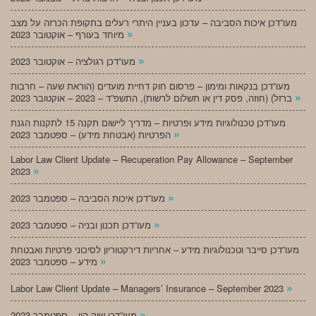
מעו”דכן איכות הסביבה – עדכון בעניין היתרי רעלים בתקופת הכרזה על מצב
»
מיוחד בעורף – אוקטובר 2023
»
מעו”דכן רגולציה – אוקטובר 2023
מעו”דכן בנקאות ומימון – פרסום חוק דחיית מועדים (הוראת שעה – חרבות
»
ברזל) (חוזה, פסק דין או תשלום לרשות), התשפ”ד – 2023 – אוקטובר 2023
מעו”דכן טכנולוגיות מידע ופרטיות – מדריך ליישום תקנה 15 לתקנות הגנת
»
הפרטיות (אבטחת מידע) – ספטמבר 2023
Labor Law Client Update – Recuperation Pay Allowance – September
»
2023
»
מעו”דכן איכות הסביבה – ספטמבר 2023
»
מעו”דכן תכנון ובניה – ספטמבר 2023
מעו”דכן סייבר וטכנולוגיות מידע – אחריות דירקטוריון לסיכוני פרטיות ואבטחת
»
מידע – ספטמבר 2023
»
Labor Law Client Update – Managers’ Insurance – September 2023
»
מעו”דכן שוק הון – ספטמבר 2023