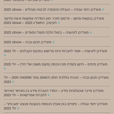
»
מעו”דכן יחסי עבודה – הגבלת ההפקדה לביטוח מנהלים – אוגוסט 2023
מעו”דכן בנקאות ומימון – פרסום תזכיר חוק הסדרת עסקאות איגוח (תיקוני
»
חקיקה), התשפ”ג 2023 – אוגוסט 2023
»
מעו”דכן ליטיגציה – ביטול הלכת פיצול הסעדים – אוגוסט 2023
»
מעו”דכן תכנון ובניה – אוגוסט 2023
מעו”דכן ליטיגציה – פטור לחברות זרות מרישום בפנקס הקבלנים – יולי 2023
»
מעו”דכן מיסים – תיקון פקודת מס הכנסה (מקום מושבו של יחיד) – יולי 2023
»
מעו”דכן תכנון ובניה – תכנית כוללנית חולון ח/2040 (מס’ 505-1043090) – יולי
»
2023
מעו”דכן סייבר וטכנולוגיות מידע – הסדר העברת מידע בין האיחוד האירופי
»
לחברות אמריקאיות – יולי 2023
מעו”דכן יחסי עבודה – פיצויים בגין אובדן הכנסות בעקבות מבצע “מגן וחץ” –
»
יולי 2023