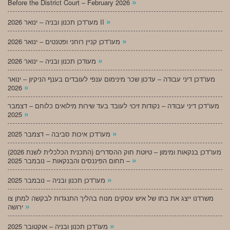
»
Before the District Court – February 2026
»
מעו”דכן תכנון ובניה – ינואר 2026 II
»
מעו”דכן קניין רוחני ופטנטים – ינואר 2026
»
מעודכן תכנון ובניה – ינואר 2026
מעו”דכן דיני עבודה – עדכון שכר מינימום ענפי לעובדים בענף הניקיון – ינואר
»
2026
מעו”דכן דיני עבודה – נקודות זיכוי לעובד בעד שירות מילואים כלוחם – דצמבר
»
2025
»
מעו”דכן איכות סביבה – דצמבר 2025
מעו”דכן בנקאות ומימון – טיוטת חוק ההסדרים (התכנית הכלכלית לשנת 2026)
»
– תחום הפיננסים והבנקאות – נובמבר 2025
»
מעו”דכן תכנון ובניה – נובמבר 2025
משרדנו ייצג את בתו של איש עסקים מנוח בהליך התנגדות לבקשה למתן צו
»
ירושה
»
מעו”דכן תכנון ובניה – אוקטובר 2025