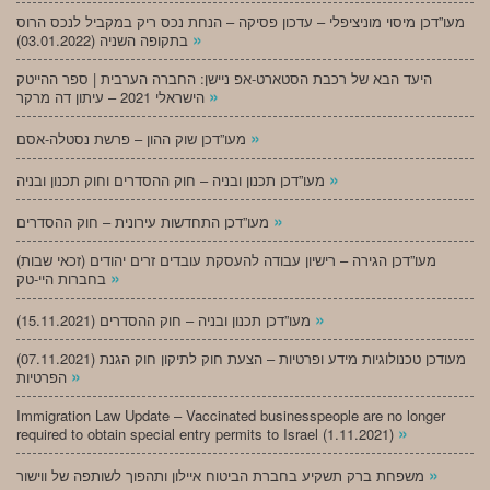
מעו”דכן מיסוי מוניציפלי – עדכון פסיקה – הנחת נכס ריק במקביל לנכס הרוס
»
בתקופה השניה (03.01.2022)
היעד הבא של רכבת הסטארט-אפ ניישן: החברה הערבית | ספר ההייטק
»
הישראלי 2021 – עיתון דה מרקר
»
מעו”דכן שוק ההון – פרשת נסטלה-אסם
»
מעו”דכן תכנון ובניה – חוק ההסדרים וחוק תכנון ובניה
»
מעו”דכן התחדשות עירונית – חוק ההסדרים
מעו”דכן הגירה – רישיון עבודה להעסקת עובדים זרים יהודים (זכאי שבות)
»
בחברות היי-טק
»
מעו”דכן תכנון ובניה – חוק ההסדרים (15.11.2021)
(07.11.2021) מעודכן טכנולוגיות מידע ופרטיות – הצעת חוק לתיקון חוק הגנת
»
הפרטיות
Immigration Law Update – Vaccinated businesspeople are no longer
»
required to obtain special entry permits to Israel (1.11.2021)
»
משפחת ברק תשקיע בחברת הביטוח איילון ותהפוך לשותפה של ווישור