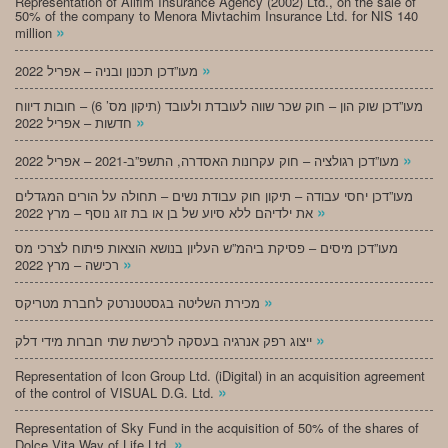
Representation of Alifim Insurance Agency (2002) Ltd., on the sale of
50% of the company to Menora Mivtachim Insurance Ltd. for NIS 140
»
million
»
מעו”דכן תכנון ובניה – אפריל 2022
מעו”דכן שוק הון – חוק שכר שווה לעובדת ולעובד (תיקון מס’ 6) – חובות דיווח
»
חדשות – אפריל 2022
»
מעו”דכן רגולציה – חוק עקרונות האסדרה, התשפ”ב-2021 – אפריל 2022
מעו”דכן יחסי עבודה – תיקון חוק עבודת נשים – תחולה על הורים המגדלים
»
את ילדיהם ללא סיוע של בן או בת זוג נוסף – מרץ 2022
מעו”דכן מיסים – פסיקת ביהמ”ש העליון בנושא הוצאות פיתוח לצרכי מס
»
רכישה – מרץ 2022
»
מכירת השליטה בגסטטנרטק לחברת מטריקס
»
ייצוג רפק אנרגיה בעסקה לרכישת שתי חברות מידי דלק
Representation of Icon Group Ltd. (iDigital) in an acquisition agreement
»
of the control of VISUAL D.G. Ltd.
Representation of Sky Fund in the acquisition of 50% of the shares of
»
Dolce Vita Way of Life Ltd.