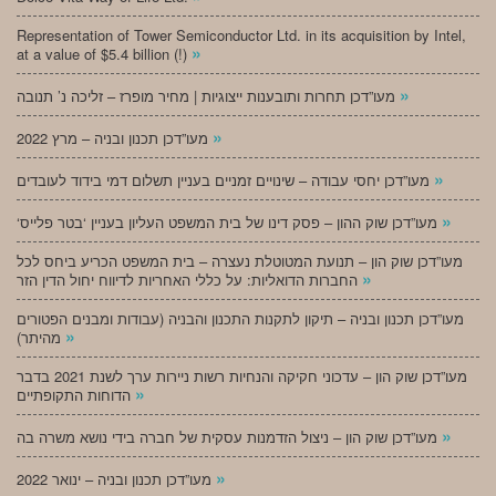
Representation of Tower Semiconductor Ltd. in its acquisition by Intel,
»
at a value of $5.4 billion (!)
»
מעו”דכן תחרות ותובענות ייצוגיות | מחיר מופרז – זליכה נ’ תנובה
»
מעו”דכן תכנון ובניה – מרץ 2022
»
מעו”דכן יחסי עבודה – שינויים זמניים בעניין תשלום דמי בידוד לעובדים
»
‘מעו”דכן שוק ההון – פסק דינו של בית המשפט העליון בעניין ‘בטר פלייס
מעו”דכן שוק הון – תנועת המטוטלת נעצרה – בית המשפט הכריע ביחס לכל
»
החברות הדואליות: על כללי האחריות לדיווח יחול הדין הזר
מעו”דכן תכנון ובניה – תיקון לתקנות התכנון והבניה (עבודות ומבנים הפטורים
»
מהיתר)
מעו”דכן שוק הון – עדכוני חקיקה והנחיות רשות ניירות ערך לשנת 2021 בדבר
»
הדוחות התקופתיים
»
מעו”דכן שוק הון – ניצול הזדמנות עסקית של חברה בידי נושא משרה בה
»
מעו”דכן תכנון ובניה – ינואר 2022