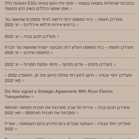
הטמעת כללי ESG בחברות ישראליות נמצאת בצומת – ימים יגידו האם ובאיזה
»
אופן יאומצו הכללים בשוק ההון המקומי
מעו”דכן תעופה – בית המשפט דחה דרישה לגילוי מסמכים שהוגשה נגד
»
בריטיש איירוויז ודלתא איירליינס – יוני 2022
»
מעו”דכן תכנון ובניה – יוני 2022
מעו”דכן תעופה – בית המשפט העליון דחה תובענה ייצוגית שהוגשה נגד חברת
»
התעופה איזיג’ט – יוני 2022
»
מעו”דכן מיסים – עדכון פסיקה – מיסוי עסקת תמורות – יוני 2022
מעו”דכן יחסי עבודה – תיקון לחוק דמי מחלה (תיקון מס’ 6), התשפ”ב-2022 –
»
מאי 2022
Dor Alon signed a Strategic Agreements With Afcon Electric
»
Transportation
מעו”דכן תכנון ובניה – עיריית תל אביב מעדכנת את תוכנית המתאר תא/500
»
ומקדמת את תוכנית תא/5500 – מאי 2022
מעו”דכן יחסי עבודה – העסקת עובדים ביום הזיכרון וביום העצמאות – אפריל
»
2022