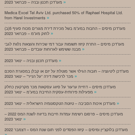
»
מעו”דכן תכנון ובניה – פברואר 2023
Medica Excel Tel Aviv Ltd. purchased 50% of Raphael Hospital Ltd.
»
from Harel Investments
מעו”דכן מיסים – החבות במע”מ בשל מכירת דירת מגורים מכוח סעיף 5(ב)
»
לחוק מע”מ – פברואר 2023
מעו”דכן מיסים – התרת קיזוז תשומות עבור דמי שכירות והוצאות נלוות לגבי
»
מבנה ששימש לארוחות עובדים – פברואר 2023
»
מעו”דכן תכנון ובניה – ינואר 2023
מעו”דכן ליטיגציה – חובות הגילוי אשר מוטלת על יזם או קבלן במסגרת הסכם
»
מכר לרכישת דירה “על הנייר” – ינואר 2023
מעו”דכן מיסים – דחיית ערעור על סיווג עסקאות מכר מקרקעין כחלק
»
מפעילות פירותית-עסקית החייבת במע”מ – ינואר 2023
»
מעו”דכן איכות הסביבה – טיוטת הטקסונומיה הישראלית – ינואר 2023
מעו”דכן מיסים – פרסום רשימת עמדות חייבות בדיווח לשנת המס 2022 –
»
ינואר 2023
מעו”דכן בלוקצ’יין ומיסים – קיזוז הפסדים לפני תום שנת המס – דצמבר 2022
»