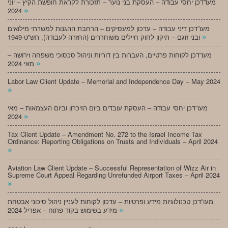
מעו”דכן יחסי עבודה – העסקת בני נוער – תזכורת לקראת חופשת הקיץ – יוני
»
2024
מעו”דכן דיני עבודה – עדכון למעסיקים – הרחבת ההגנות למשרתי מילואים
»
ובני זוגם – תיקון לחוק חיילים משוחררים (החזרה לעבודה), תש”ט-1949
מעו”דכן לקוחות פרטיים, העברות בין דוריות וניהול סכסוכי משפחה וירושה –
»
מאי 2024
Labor Law Client Update – Memorial and Independence Day – May 2024
»
מעו”דכן יחסי עבודה – העסקת עובדים ביום הזיכרון וביום העצמאות – מאי
»
2024
Tax Client Update – Amendment No. 272 to the Israel Income Tax
Ordinance: Reporting Obligations on Trusts and Individuals – April 2024
»
Aviation Law Client Update – Successful Representation of Wizz Air in
Supreme Court Appeal Regarding Unrefunded Airport Taxes – April 2024
»
מעו”דכן טכנולוגיות מידע ופרטיות – עדכון לקוחות לעניין ניהול סיכוני אבטחת
»
מידע בשימוש בקוד פתוח – אפריל 2024