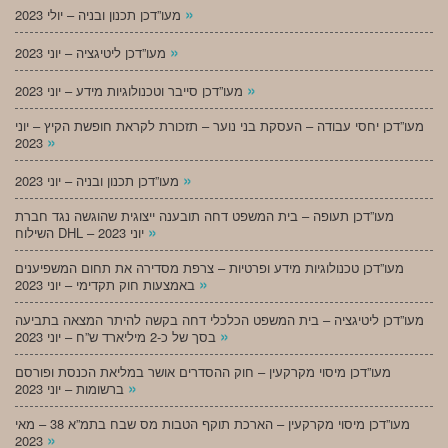
»
מעו”דכן תכנון ובניה – יולי 2023
»
מעו”דכן ליטיגציה – יוני 2023
»
מעו”דכן סייבר וטכנולוגיות מידע – יוני 2023
מעו”דכן יחסי עבודה – העסקת בני נוער – תזכורת לקראת חופשת הקיץ – יוני
»
2023
»
מעו”דכן תכנון ובניה – יוני 2023
מעו”דכן תעופה – בית המשפט דחה תובענה ייצוגית שהוגשה נגד חברת
»
השילוח DHL – יוני 2023
מעו”דכן טכנולוגיות מידע ופרטיות – צרפת מסדירה את תחום המשפיענים
»
באמצעות חוק תקדימי – יוני 2023
מעו”דכן ליטיגציה – בית המשפט הכלכלי דחה בקשה להיתר המצאה בתביעה
»
בסך של כ-2 מיליארד ש”ח – יוני 2023
מעו”דכן מיסוי מקרקעין – חוק ההסדרים אושר במליאת הכנסת ופורסם
»
ברשומות – יוני 2023
מעו”דכן מיסוי מקרקעין – הארכת תוקף הטבות מס שבח בתמ”א 38 – מאי
»
2023