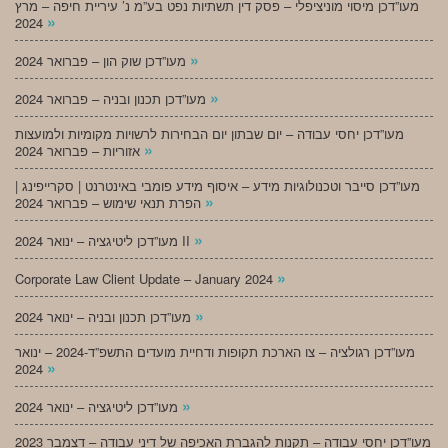
מעו”דכן מיסוי מוניציפלי – פסק דין תשתיות נפט בע”מ נ’ עיריית חיפה – מרץ
»
2024
»
מעו”דכן שוק הון – פברואר 2024
»
מעו”דכן תכנון ובניה – פברואר 2024
מעו”דכן יחסי עבודה – יום שבתון יום הבחירות לרשויות מקומיות ולמועצות
»
אזוריות – פברואר 2024
מעו”דכן סייבר וטכנולוגיות מידע – איסוף מידע פומבי באינטרנט | סקרייפינג |
»
הפרת תנאי שימוש – פברואר 2024
»
מעו”דכן ליטיגציה – ינואר 2024 II
»
Corporate Law Client Update – January 2024
»
מעו”דכן תכנון ובניה – ינואר 2024
מעו”דכן רגולציה – צו הארכת תקופות ודחיית מועדים התשפ”ד-2024 – ינואר
»
2024
»
מעו”דכן ליטיגציה – ינואר 2024
מעו”דכן יחסי עבודה – תקנות להגברת האכיפה של דיני עבודה – דצמבר 2023