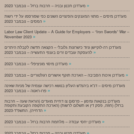
»
מעו”דכן תכנון ובניה – חרבות ברזל – נובמבר 2023
מעו”דכן מיסים – מתווי המענקים והפיצויים השונים כפי שפורסמו על ידי רשות
»
המסים – נובמבר 2023
Labor Law Client Update – A Guide for Employers – “Iron Swords” War –
»
November 2023
מעו”דכן רה-לוקיישן וניוד כישרונות גלובלי – הקצאה חדשה לקבלת היתרים
»
להעסקת עובדים זרים בענפי התעשייה – נובמבר 2023
»
מעו”דכן מיסוי מוניציפלי – נובמבר 2023
»
מעו”דכן איכות הסביבה – הארכת תוקף אישורים רגולטוריים – נובמבר 2023
מעו”דכן מיסים – דנ”א ביהמ”ש העליון בנושא רכישה עצמית של מניות שאינה
»
פרו-ראטה – נובמבר 2023
מעו”דכן בנקאות ומימון – פרסום צו דחיית מועדים (הוראת שעה – חרבות
ברזל) (חוזה, פסק דין או תשלום לרשות) (הארכת התקופה הקובעת ותקופת
»
הדחייה), התשפ”ד-2023
»
מעו”דכן יחסי עבודה – מלחמת חרבות ברזל – נובמבר 2023
»
מעו”דכן תכנון ובניה – חרבות ברזל – נובמבר 2023