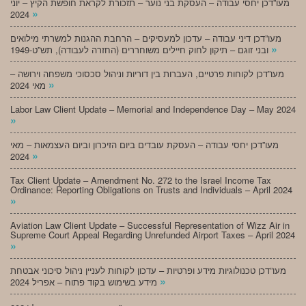
מעו”דכן יחסי עבודה – העסקת בני נוער – תזכורת לקראת חופשת הקיץ – יוני
»
2024
מעו”דכן דיני עבודה – עדכון למעסיקים – הרחבת ההגנות למשרתי מילואים
»
ובני זוגם – תיקון לחוק חיילים משוחררים (החזרה לעבודה), תש”ט-1949
מעו”דכן לקוחות פרטיים, העברות בין דוריות וניהול סכסוכי משפחה וירושה –
»
מאי 2024
Labor Law Client Update – Memorial and Independence Day – May 2024
»
מעו”דכן יחסי עבודה – העסקת עובדים ביום הזיכרון וביום העצמאות – מאי
»
2024
Tax Client Update – Amendment No. 272 to the Israel Income Tax
Ordinance: Reporting Obligations on Trusts and Individuals – April 2024
»
Aviation Law Client Update – Successful Representation of Wizz Air in
Supreme Court Appeal Regarding Unrefunded Airport Taxes – April 2024
»
מעו”דכן טכנולוגיות מידע ופרטיות – עדכון לקוחות לעניין ניהול סיכוני אבטחת
»
מידע בשימוש בקוד פתוח – אפריל 2024