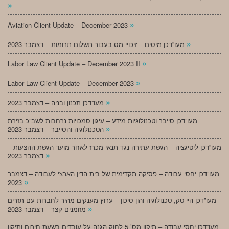
»
»
Aviation Client Update – December 2023
»
מעו”דכן מיסים – זיכויי מס בעבור תשלום תרומות – דצמבר 2023
»
Labor Law Client Update – December 2023 II
»
Labor Law Client Update – December 2023
»
מעו”דכן תכנון ובניה – דצמבר 2023
מעו”דכן סייבר וטכנולוגיות מידע – עיגון סמכויות נרחבות לשב”כ בזירת
»
הטכנולוגיה והסייבר – דצמבר 2023
מעו”דכן ליטיגציה – הגשת עתירה נגד תנאי מכרז לאחר מועד הגשת ההצעות –
»
דצמבר 2023
מעו”דכן יחסי עבודה – פסיקה תקדימית של בית הדין הארצי לעבודה – דצמבר
»
2023
מעו”דכן היי-טק, טכנולוגיה והון סיכון – ערוץ מענקים מהיר לחברות עם תזרים
»
מזומנים קצר – דצמבר 2023
מעו”דכן יחסי עבודה – תיקון מס’ 5 לחוק הגנה על עובדים בשעת חירום ותיקון