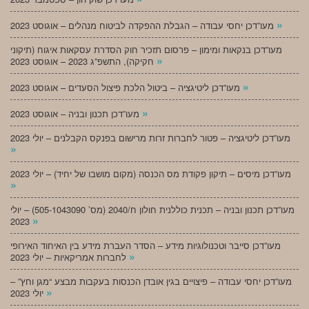
»
מעו”דכן יחסי עבודה – הגבלת ההפקדה לביטוח מנהלים – אוגוסט 2023
מעו”דכן בנקאות ומימון – פרסום תזכיר חוק הסדרת עסקאות איגוח (תיקוני
»
חקיקה), התשפ”ג 2023 – אוגוסט 2023
»
מעו”דכן ליטיגציה – ביטול הלכת פיצול הסעדים – אוגוסט 2023
»
מעו”דכן תכנון ובניה – אוגוסט 2023
מעו”דכן ליטיגציה – פטור לחברות זרות מרישום בפנקס הקבלנים – יולי 2023
»
מעו”דכן מיסים – תיקון פקודת מס הכנסה (מקום מושבו של יחיד) – יולי 2023
»
מעו”דכן תכנון ובניה – תכנית כוללנית חולון ח/2040 (מס’ 505-1043090) – יולי
»
2023
מעו”דכן סייבר וטכנולוגיות מידע – הסדר העברת מידע בין האיחוד האירופי
»
לחברות אמריקאיות – יולי 2023
מעו”דכן יחסי עבודה – פיצויים בגין אובדן הכנסות בעקבות מבצע “מגן וחץ” –
»
יולי 2023