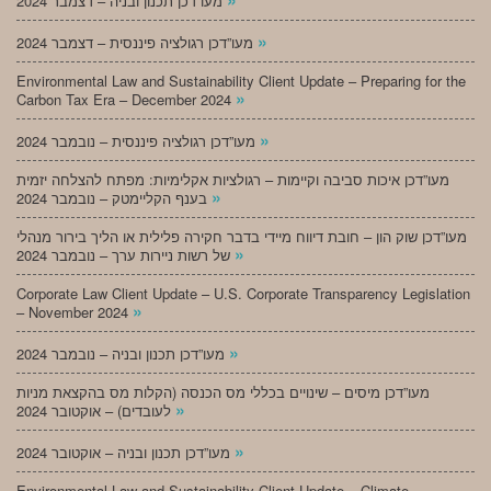
מעו”דכן תכנון ובניה – דצמבר 2024
»
מעו”דכן רגולציה פיננסית – דצמבר 2024
Environmental Law and Sustainability Client Update – Preparing for the
»
Carbon Tax Era – December 2024
»
מעו”דכן רגולציה פיננסית – נובמבר 2024
מעו”דכן איכות סביבה וקיימות – רגולציות אקלימיות: מפתח להצלחה יזמית
»
בענף הקליימטק – נובמבר 2024
מעו”דכן שוק הון – חובת דיווח מיידי בדבר חקירה פלילית או הליך בירור מנהלי
»
של רשות ניירות ערך – נובמבר 2024
Corporate Law Client Update – U.S. Corporate Transparency Legislation
»
– November 2024
»
מעו”דכן תכנון ובניה – נובמבר 2024
מעו”דכן מיסים – שינויים בכללי מס הכנסה (הקלות מס בהקצאת מניות
»
לעובדים) – אוקטובר 2024
»
מעו”דכן תכנון ובניה – אוקטובר 2024
Environmental Law and Sustainability Client Update – Climate