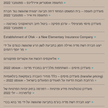
»
התעופה אוסטריאן איירליינס – ספטמבר 2022
מעו”דכן תעופה – בית המשפט המחוזי דחה תביעה ייצוגית שהוגשה נגד חברת
»
התעופה וויז אייר – ספטמבר 2022
מעו”דכן מיסוי מוניציפלי – עדכון פסיקה – ביטול חיוב רטרואקטיבי בארנונה –
»
ספטמבר 2022
»
Establishment of Ofek – a New Elementary Insurance Company
ייצוג חברת רשת מדיה ואיילה חסון בתביעת לשון הרע שהוגשה כנגדם על ידי
»
מר יוסף רחמים
»
אליאקסיס רוכשת את אקווריוס ספקטרום
»
מעו”דכן מיסים – השתתפות מלכ”רים במכרזי מדינה – אוגוסט 2022
מעו”דכן מיסים – כללי מחירי העברה בעסקאות בינלאומיות (transfer pricing)
»
– הרחבת חובות הדיווח על תאגידים הפועלים בישראל – אוגוסט 2022
מעו”דכן טכנולוגיות מידע ופרטיות – רפורמה בחוק זכויות הפרטיות של
»
קליפורניה – יולי 2022
»
ייצוג חברת רשת מדיה בע”מ בתביעה שהוגשה על-ידי מר בהא בכרי