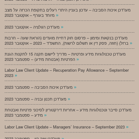
מעו”דכן איכות הסביבה – עדכון בעניין היתרי רעלים בתקופת הכרזה על מצב
»
מיוחד בעורף – אוקטובר 2023
»
מעו”דכן רגולציה – אוקטובר 2023
מעו”דכן בנקאות ומימון – פרסום חוק דחיית מועדים (הוראת שעה – חרבות
»
ברזל) (חוזה, פסק דין או תשלום לרשות), התשפ”ד – 2023 – אוקטובר 2023
מעו”דכן טכנולוגיות מידע ופרטיות – מדריך ליישום תקנה 15 לתקנות הגנת
»
הפרטיות (אבטחת מידע) – ספטמבר 2023
Labor Law Client Update – Recuperation Pay Allowance – September
»
2023
»
מעו”דכן איכות הסביבה – ספטמבר 2023
»
מעו”דכן תכנון ובניה – ספטמבר 2023
מעו”דכן סייבר וטכנולוגיות מידע – אחריות דירקטוריון לסיכוני פרטיות ואבטחת
»
מידע – ספטמבר 2023
»
Labor Law Client Update – Managers’ Insurance – September 2023
»
מעו”דכן שוק הון – ספטמבר 2023