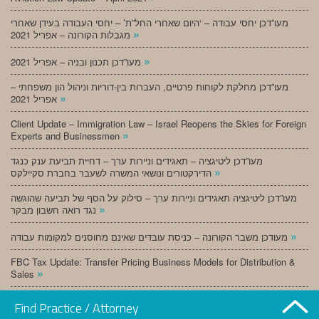
מעו”דכן יחסי עבודה – ‘היום שאחרי החל”ת’ – יחסי העבודה בעידן שאחרי
»
מגבלות הקורונה – אפריל 2021
»
מעו”דכן תכנון ובניה – אפריל 2021
מעו”דכן מחלקת לקוחות פרטיים, העברות בין-דוריות וניהול הון משפחתי –
»
אפריל 2021
Client Update – Immigration Law – Israel Reopens the Skies for Foreign
»
Experts and Businessmen
מעו”דכן ליטיגציה – תאגידים וניירות ערך – דחיית תביעת ענק כנגד
»
הדירקטורים ונושאי המשרה לשעבר בחברת סקיילקס
מעו”דכן ליטיגציה תאגידים וניירות ערך – סילוק על הסף של תביעה שהוגשה
»
נגד רואה חשבון מבקר
»
מעודכן משבר הקורונה – כניסת עובדים שאינם מחוסנים למקומות עבודה
FBC Tax Update: Transfer Pricing Business Models for Distribution &
»
Sales
»
מעו”דכן תכנון ובניה – מרץ 2021
Find Practice / Attorney