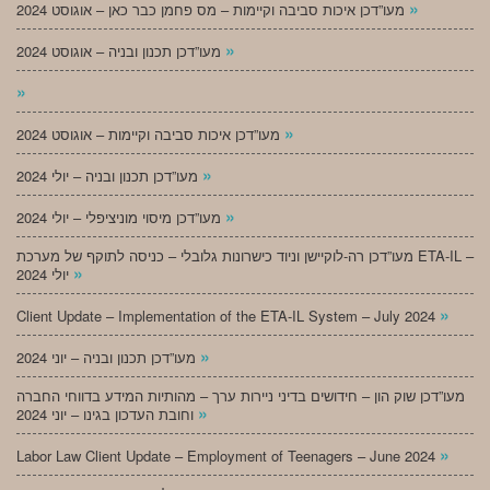
»
מעו”דכן איכות סביבה וקיימות – מס פחמן כבר כאן – אוגוסט 2024
»
מעו”דכן תכנון ובניה – אוגוסט 2024
»
»
מעו”דכן איכות סביבה וקיימות – אוגוסט 2024
»
מעו”דכן תכנון ובניה – יולי 2024
»
מעו”דכן מיסוי מוניציפלי – יולי 2024
מעו”דכן רה-לוקיישן וניוד כישרונות גלובלי – כניסה לתוקף של מערכת ETA-IL –
»
יולי 2024
»
Client Update – Implementation of the ETA-IL System – July 2024
»
מעו”דכן תכנון ובניה – יוני 2024
מעו”דכן שוק הון – חידושים בדיני ניירות ערך – מהותיות המידע בדווחי החברה
»
וחובת העדכון בגינו – יוני 2024
»
Labor Law Client Update – Employment of Teenagers – June 2024