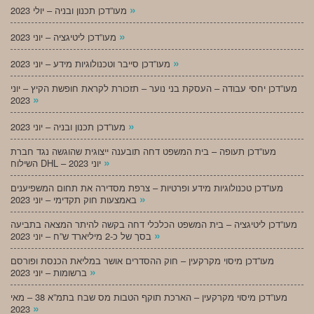
»
מעו”דכן תכנון ובניה – יולי 2023
»
מעו”דכן ליטיגציה – יוני 2023
»
מעו”דכן סייבר וטכנולוגיות מידע – יוני 2023
מעו”דכן יחסי עבודה – העסקת בני נוער – תזכורת לקראת חופשת הקיץ – יוני
»
2023
»
מעו”דכן תכנון ובניה – יוני 2023
מעו”דכן תעופה – בית המשפט דחה תובענה ייצוגית שהוגשה נגד חברת
»
השילוח DHL – יוני 2023
מעו”דכן טכנולוגיות מידע ופרטיות – צרפת מסדירה את תחום המשפיענים
»
באמצעות חוק תקדימי – יוני 2023
מעו”דכן ליטיגציה – בית המשפט הכלכלי דחה בקשה להיתר המצאה בתביעה
»
בסך של כ-2 מיליארד ש”ח – יוני 2023
מעו”דכן מיסוי מקרקעין – חוק ההסדרים אושר במליאת הכנסת ופורסם
»
ברשומות – יוני 2023
מעו”דכן מיסוי מקרקעין – הארכת תוקף הטבות מס שבח בתמ”א 38 – מאי
»
2023