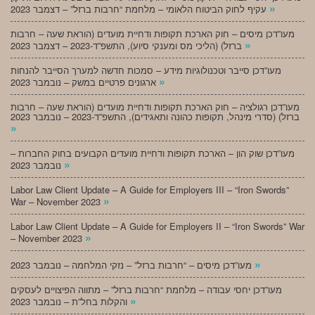
»
עקיף לחוק הביטוח הלאומי – מלחמת “חרבות ברזל” – דצמבר 2023
מעו”דכן מיסים – חוק הארכת תקופות ודחיית מועדים (הוראת שעה – חרבות
»
ברזל) (הליכי מס ומענקי סיוע), התשפ”ד-2023 – דצמבר 2023
מעו”דכן סייבר וטכנולוגיות מידע – סמכות חדשה למערך הסייבר להנחות
»
ארגונים פרטיים במשק – נובמבר 2023
מעו”דכן רגולציה – חוק הארכת תקופות ודחיית מועדים (הוראת שעה – חרבות
ברזל) (סדרי מינהל, תקופות כהונה ותאגידים), התשפ”ד-2023 – נובמבר 2023
»
מעו”דכן שוק הון – הארכת תקופות ודחיית מועדים הקבועים בחוק החברות –
»
נובמבר 2023
Labor Law Client Update – A Guide for Employers III – “Iron Swords”
»
War – November 2023
Labor Law Client Update – A Guide for Employers II – “Iron Swords” War
»
– November 2023
»
מעו”דכן מיסים – “חרבות ברזל” – נזקי המלחמה – נובמבר 2023
מעו”דכן יחסי עבודה – מלחמת “חרבות ברזל” – מתווה הפיצויים לעסקים
»
והקלות בחל”ת – נובמבר 2023