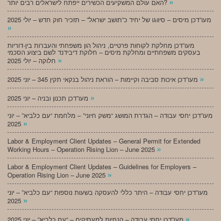
»
האם עולם המשקיעים הכשירים ייפתח לישראלים רבים יותר?
מעו”דכן מיסים – סיווגו של יחיד כ”תושב ישראל” – תזכיר חוק חדש – יולי 2025
»
מעו”דכן מחלקת לקוחות פרטיים, ניהול הון משפחתי והעברות בין-דוריות
בעסקים משפחתיים ומחלקת מיסים – חלוקת דיבידנד לשם ביצוע הסכמי
»
חלוקה – יולי 2025
»
מעו”דכן איכות סביבה וקיימות – הוראת ניהול בנקאי תקין 345 – יוני 2025
»
מעו”דכן תכנון ובניה – יוני 2025
מעו”דכן יחסי עבודה – הגדרת המושג “משק חיוני” – מלחמת “עם כלביא” – יוני
»
2025
Labor & Employment Client Updates – General Permit for Extended
»
Working Hours – Operation Rising Lion – June 2025
Labor & Employment Client Updates – Guidelines for Employers –
»
Operation Rising Lion – June 2025
מעו”דכן יחסי עבודה – היתר כללי להעסקה בשעות נוספות “עם כלביא” – יוני
»
2025
»
מעו”דכן יחסי עבודה – הנחיות למעסיקים – “עם כלביא” – יוני 2025