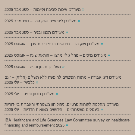
»
מעו”דכן איכות סביבה וקיימות – ספטמבר 2025
»
מעו”דכן ליטיגציה ושוק ההון – ספטמבר 2025
»
מעו”דכן תכנון ובניה – ספטמבר 2025
»
מעו”דכן שוק הון – חידושים בדיני ניירות ערך – אוגוסט 2025
»
מעו”דכן מיסים – נוהל גילוי מרצון – הוראת שעה – אוגוסט 2025
»
מעו”דכן תכנון ובניה – אוגוסט 2025
מעו”דכן דיני עבודה – מתווה הפיצויים לחופשה ללא תשלום (חל”ת) – “עם
»
כלביא” – יולי 2025
»
מעו”דכן תכנון ובניה – יולי 2025
מעו”דכן מחלקת לקוחות פרטיים, ניהול הון משפחתי והעברות בין-דוריות
»
בעסקים משפחתיים – חידושים בצוואות הדדיות – יולי 2025
IBA Healthcare and Life Sciences Law Committee survey on healthcare
»
financing and reimbursement 2025