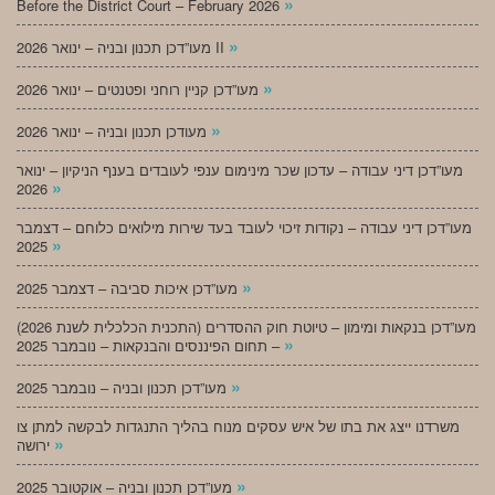
»
Before the District Court – February 2026
»
מעו”דכן תכנון ובניה – ינואר 2026 II
»
מעו”דכן קניין רוחני ופטנטים – ינואר 2026
»
מעודכן תכנון ובניה – ינואר 2026
מעו”דכן דיני עבודה – עדכון שכר מינימום ענפי לעובדים בענף הניקיון – ינואר
»
2026
מעו”דכן דיני עבודה – נקודות זיכוי לעובד בעד שירות מילואים כלוחם – דצמבר
»
2025
»
מעו”דכן איכות סביבה – דצמבר 2025
מעו”דכן בנקאות ומימון – טיוטת חוק ההסדרים (התכנית הכלכלית לשנת 2026)
»
– תחום הפיננסים והבנקאות – נובמבר 2025
»
מעו”דכן תכנון ובניה – נובמבר 2025
משרדנו ייצג את בתו של איש עסקים מנוח בהליך התנגדות לבקשה למתן צו
»
ירושה
»
מעו”דכן תכנון ובניה – אוקטובר 2025