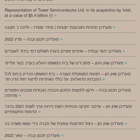
Representation of Tower Semiconductor Ltd. in its acquisition by Intel,
»
at a value of $5.4 billion (!)
»
מעו”דכן תחרות ותובענות ייצוגיות | מחיר מופרז – זליכה נ’ תנובה
»
מעו”דכן תכנון ובניה – מרץ 2022
»
מעו”דכן יחסי עבודה – שינויים זמניים בעניין תשלום דמי בידוד לעובדים
»
‘מעו”דכן שוק ההון – פסק דינו של בית המשפט העליון בעניין ‘בטר פלייס
מעו”דכן שוק הון – תנועת המטוטלת נעצרה – בית המשפט הכריע ביחס לכל
»
החברות הדואליות: על כללי האחריות לדיווח יחול הדין הזר
מעו”דכן תכנון ובניה – תיקון לתקנות התכנון והבניה (עבודות ומבנים הפטורים
»
מהיתר)
מעו”דכן שוק הון – עדכוני חקיקה והנחיות רשות ניירות ערך לשנת 2021 בדבר
»
הדוחות התקופתיים
»
מעו”דכן שוק הון – ניצול הזדמנות עסקית של חברה בידי נושא משרה בה
»
מעו”דכן תכנון ובניה – ינואר 2022