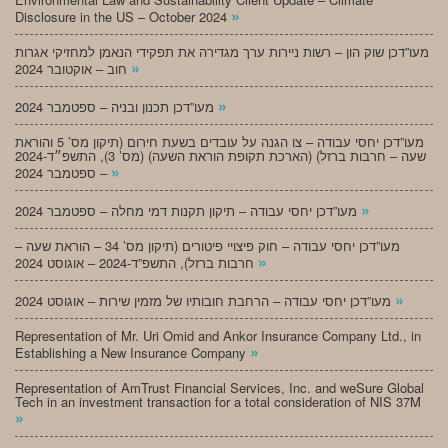
»
Disclosure in the US – October 2024
מעו”דכן שוק הון – רשות ניירות ערך מגדירה את תפקידי הנאמן למחזיקי אגרות
»
חוב – אוקטובר 2024
»
מעו”דכן תכנון ובניה – ספטמבר 2024
מעו”דכן יחסי עבודה – צו הגנה על עובדים בשעת חירום (תיקון מס’ 5 והוראת
שעה – חרבות ברזל) (הארכת תקופת הוראת השעה) (מס’ 3), התשפ״ד-2024
»
– ספטמבר 2024
»
מעו”דכן יחסי עבודה – תיקון תקנות דמי מחלה – ספטמבר 2024
מעו”דכן יחסי עבודה – חוק פיצויי פיטורים (תיקון מס’ 34 – הוראת שעה –
»
חרבות ברזל), התשפ”ד-2024 – אוגוסט 2024
»
מעו”דכן יחסי עבודה – הרחבת חובותיו של מזמין שירות – אוגוסט 2024
Representation of Mr. Uri Omid and Ankor Insurance Company Ltd., in
»
Establishing a New Insurance Company
Representation of AmTrust Financial Services, Inc. and weSure Global
Tech in an investment transaction for a total consideration of NIS 37M
»