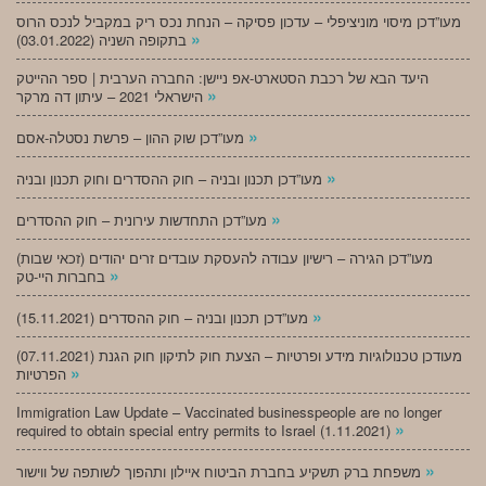
מעו”דכן מיסוי מוניציפלי – עדכון פסיקה – הנחת נכס ריק במקביל לנכס הרוס
»
בתקופה השניה (03.01.2022)
היעד הבא של רכבת הסטארט-אפ ניישן: החברה הערבית | ספר ההייטק
»
הישראלי 2021 – עיתון דה מרקר
»
מעו”דכן שוק ההון – פרשת נסטלה-אסם
»
מעו”דכן תכנון ובניה – חוק ההסדרים וחוק תכנון ובניה
»
מעו”דכן התחדשות עירונית – חוק ההסדרים
מעו”דכן הגירה – רישיון עבודה להעסקת עובדים זרים יהודים (זכאי שבות)
»
בחברות היי-טק
»
מעו”דכן תכנון ובניה – חוק ההסדרים (15.11.2021)
(07.11.2021) מעודכן טכנולוגיות מידע ופרטיות – הצעת חוק לתיקון חוק הגנת
»
הפרטיות
Immigration Law Update – Vaccinated businesspeople are no longer
»
required to obtain special entry permits to Israel (1.11.2021)
»
משפחת ברק תשקיע בחברת הביטוח איילון ותהפוך לשותפה של ווישור