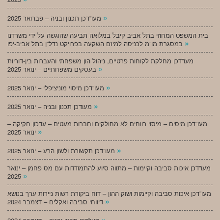
»
מעו”דכן תכנון ובניה – פברואר 2025
בית המשפט המחוזי בתל אביב קיבל במלואה תביעה שהוגשה על ידי משרדנו
»
במסגרת מו”מ לכניסה למיזם השקעה בפרויקט נדל”ן בתל אביב-יפו
מעו”דכן מחלקת לקוחות פרטיים, ניהול הון משפחתי והעברות בין-דוריות
»
בעסקים משפחתיים – ינואר 2025
»
מעו”דכן מיסוי מוניציפלי – ינואר 2025
»
מעודכן תכנון ובניה – ינואר 2025
מעו”דכן מיסים – מיסוי רווחים לא מחולקים וחברות מעטים – עדכון חקיקה –
»
ינואר 2025
»
מעו”דכן תקשורת ולשון הרע – ינואר 2025
מעו”דכן איכות סביבה וקיימות – מתווה סיוע להתמודדות עם מס פחמן – ינואר
»
2025
מעו”דכן איכות סביבה וקיימות ושוק ההון – דוח ביקורת רשות ניירות ערך בנושא
»
דיווחי סביבה ואקלים – דצמבר 2024
»