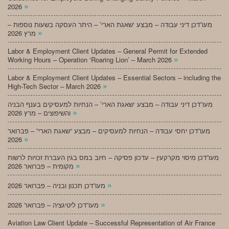
»
2026
מעו”דכן דיני עבודה – מבצע ‘שאגת הארי’ – היתר העסקה בשעות נוספות –
»
מרץ 2026
Labor & Employment Client Updates – General Permit for Extended
»
Working Hours – Operation ‘Roaring Lion’ – March 2026
Labor & Employment Client Updates – Essential Sectors – including the
»
High-Tech Sector – March 2026
מעו”דכן דיני עבודה – מבצע ‘שאגת הארי’ – הנחיות למעסיקים בענף הבניה
»
והשיפוצים – מרץ 2026
מעו”דכן יחסי עבודה – הנחיות למעסיקים – מבצע “שאגת הארי” – פברואר
»
2026
מעו”דכן מיסוי מקרקעין – עדכון פסיקה – חיוב במס בגין העברת זכויות לרשות
»
מקומית – פברואר 2026
»
מעו”דכן תכנון ובניה – פברואר 2026
»
מעו”דכן ליטיגציה – פברואר 2026
Aviation Law Client Update – Successful Representation of Air France