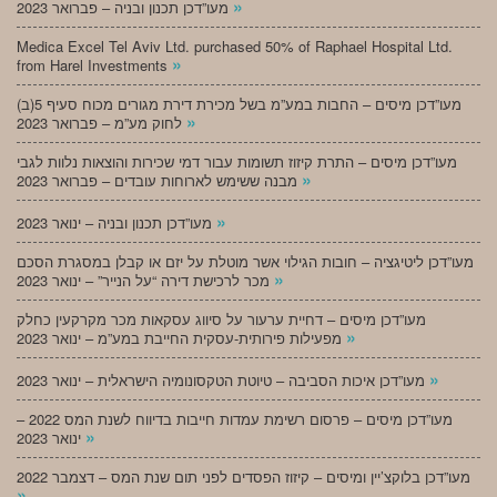
»
מעו”דכן תכנון ובניה – פברואר 2023
Medica Excel Tel Aviv Ltd. purchased 50% of Raphael Hospital Ltd.
»
from Harel Investments
מעו”דכן מיסים – החבות במע”מ בשל מכירת דירת מגורים מכוח סעיף 5(ב)
»
לחוק מע”מ – פברואר 2023
מעו”דכן מיסים – התרת קיזוז תשומות עבור דמי שכירות והוצאות נלוות לגבי
»
מבנה ששימש לארוחות עובדים – פברואר 2023
»
מעו”דכן תכנון ובניה – ינואר 2023
מעו”דכן ליטיגציה – חובות הגילוי אשר מוטלת על יזם או קבלן במסגרת הסכם
»
מכר לרכישת דירה “על הנייר” – ינואר 2023
מעו”דכן מיסים – דחיית ערעור על סיווג עסקאות מכר מקרקעין כחלק
»
מפעילות פירותית-עסקית החייבת במע”מ – ינואר 2023
»
מעו”דכן איכות הסביבה – טיוטת הטקסונומיה הישראלית – ינואר 2023
מעו”דכן מיסים – פרסום רשימת עמדות חייבות בדיווח לשנת המס 2022 –
»
ינואר 2023
מעו”דכן בלוקצ’יין ומיסים – קיזוז הפסדים לפני תום שנת המס – דצמבר 2022
»