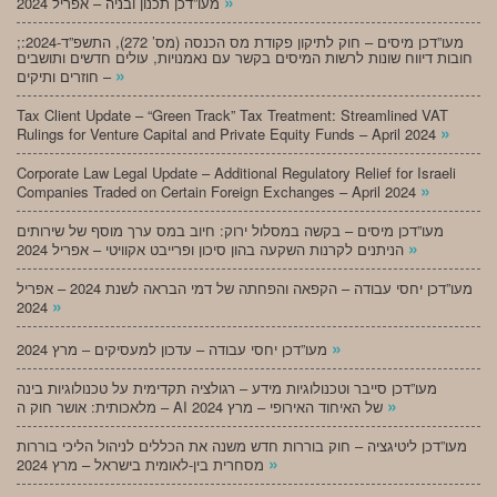
»
מעו”דכן תכנון ובניה – אפריל 2024
;מעו”דכן מיסים – חוק לתיקון פקודת מס הכנסה (מס’ 272), התשפ”ד-2024:
חובות דיווח שונות לרשות המיסים בקשר עם נאמנויות, עולים חדשים ותושבים
»
חוזרים ותיקים –
Tax Client Update – “Green Track” Tax Treatment: Streamlined VAT
»
Rulings for Venture Capital and Private Equity Funds – April 2024
Corporate Law Legal Update – Additional Regulatory Relief for Israeli
»
Companies Traded on Certain Foreign Exchanges – April 2024
מעו”דכן מיסים – בקשה במסלול ירוק: חיוב במס ערך מוסף של שירותים
»
הניתנים לקרנות השקעה בהון סיכון ופרייבט אקוויטי – אפריל 2024
מעו”דכן יחסי עבודה – הקפאה והפחתה של דמי הבראה לשנת 2024 – אפריל
»
2024
»
מעו”דכן יחסי עבודה – עדכון למעסיקים – מרץ 2024
מעו”דכן סייבר וטכנולוגיות מידע – רגולציה תקדימית על טכנולוגיות בינה
»
מלאכותית: אושר חוק ה – AI של האיחוד האירופי – מרץ 2024
מעו”דכן ליטיגציה – חוק בוררות חדש משנה את הכללים לניהול הליכי בוררות
»
מסחרית בין-לאומית בישראל – מרץ 2024