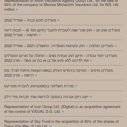
Representation of Alifim Insurance Agency (2002) Ltd., on the sale of
50% of the company to Menora Mivtachim Insurance Ltd. for NIS 140
»
million
»
מעו”דכן תכנון ובניה – אפריל 2022
מעו”דכן שוק הון – חוק שכר שווה לעובדת ולעובד (תיקון מס’ 6) – חובות דיווח
»
חדשות – אפריל 2022
»
מעו”דכן רגולציה – חוק עקרונות האסדרה, התשפ”ב-2021 – אפריל 2022
מעו”דכן יחסי עבודה – תיקון חוק עבודת נשים – תחולה על הורים המגדלים
»
את ילדיהם ללא סיוע של בן או בת זוג נוסף – מרץ 2022
מעו”דכן מיסים – פסיקת ביהמ”ש העליון בנושא הוצאות פיתוח לצרכי מס
»
רכישה – מרץ 2022
»
מכירת השליטה בגסטטנרטק לחברת מטריקס
»
ייצוג רפק אנרגיה בעסקה לרכישת שתי חברות מידי דלק
Representation of Icon Group Ltd. (iDigital) in an acquisition agreement
»
of the control of VISUAL D.G. Ltd.
Representation of Sky Fund in the acquisition of 50% of the shares of
»
Dolce Vita Way of Life Ltd.