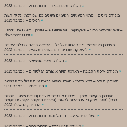
»
מעו”דכן תכנון ובניה – חרבות ברזל – נובמבר 2023
מעו”דכן מיסים – מתווי המענקים והפיצויים השונים כפי שפורסמו על ידי רשות
»
המסים – נובמבר 2023
Labor Law Client Update – A Guide for Employers – “Iron Swords” War –
»
November 2023
מעו”דכן רה-לוקיישן וניוד כישרונות גלובלי – הקצאה חדשה לקבלת היתרים
»
להעסקת עובדים זרים בענפי התעשייה – נובמבר 2023
»
מעו”דכן מיסוי מוניציפלי – נובמבר 2023
»
מעו”דכן איכות הסביבה – הארכת תוקף אישורים רגולטוריים – נובמבר 2023
מעו”דכן מיסים – דנ”א ביהמ”ש העליון בנושא רכישה עצמית של מניות שאינה
»
פרו-ראטה – נובמבר 2023
מעו”דכן בנקאות ומימון – פרסום צו דחיית מועדים (הוראת שעה – חרבות
ברזל) (חוזה, פסק דין או תשלום לרשות) (הארכת התקופה הקובעת ותקופת
»
הדחייה), התשפ”ד-2023
»
מעו”דכן יחסי עבודה – מלחמת חרבות ברזל – נובמבר 2023
»
מעו”דכן תכנון ובניה – חרבות ברזל – נובמבר 2023