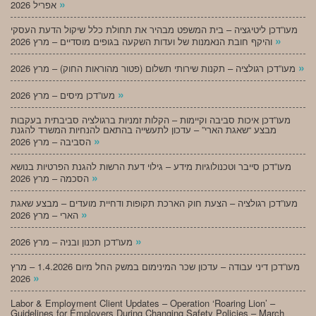
»
אפריל 2026
מעו”דכן ליטיגציה – בית המשפט מבהיר את תחולת כלל שיקול הדעת העסקי
»
והיקף חובת הנאמנות של ועדות השקעה בגופים מוסדיים – מרץ 2026
»
מעו”דכן רגולציה – תקנות שירותי תשלום (פטור מהוראות החוק) – מרץ 2026
»
מעו”דכן מיסים – מרץ 2026
מעו”דכן איכות סביבה וקיימות – הקלות זמניות ברגולציה סביבתית בעקבות
מבצע “שאגת הארי” – עדכון לתעשייה בהתאם להנחיות המשרד להגנת
»
הסביבה – מרץ 2026
מעו”דכן סייבר וטכנולוגיות מידע – גילוי דעת הרשות להגנת הפרטיות בנושא
»
הסכמה – מרץ 2026
מעו”דכן רגולציה – הצעת חוק הארכת תקופות ודחיית מועדים – מבצע שאגת
»
הארי – מרץ 2026
»
מעו”דכן תכנון ובניה – מרץ 2026
מעו”דכן דיני עבודה – עדכון שכר המינימום במשק החל מיום 1.4.2026 – מרץ
»
2026
Labor & Employment Client Updates – Operation ‘Roaring Lion’ –
Guidelines for Employers During Changing Safety Policies – March