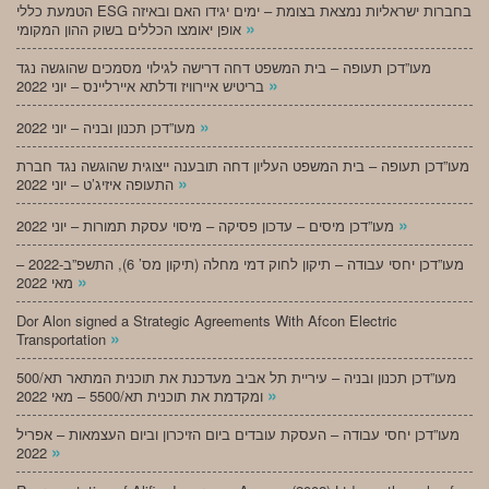
הטמעת כללי ESG בחברות ישראליות נמצאת בצומת – ימים יגידו האם ובאיזה
»
אופן יאומצו הכללים בשוק ההון המקומי
מעו”דכן תעופה – בית המשפט דחה דרישה לגילוי מסמכים שהוגשה נגד
»
בריטיש איירוויז ודלתא איירליינס – יוני 2022
»
מעו”דכן תכנון ובניה – יוני 2022
מעו”דכן תעופה – בית המשפט העליון דחה תובענה ייצוגית שהוגשה נגד חברת
»
התעופה איזיג’ט – יוני 2022
»
מעו”דכן מיסים – עדכון פסיקה – מיסוי עסקת תמורות – יוני 2022
מעו”דכן יחסי עבודה – תיקון לחוק דמי מחלה (תיקון מס’ 6), התשפ”ב-2022 –
»
מאי 2022
Dor Alon signed a Strategic Agreements With Afcon Electric
»
Transportation
מעו”דכן תכנון ובניה – עיריית תל אביב מעדכנת את תוכנית המתאר תא/500
»
ומקדמת את תוכנית תא/5500 – מאי 2022
מעו”דכן יחסי עבודה – העסקת עובדים ביום הזיכרון וביום העצמאות – אפריל
»
2022