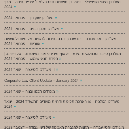
מעו”דכן מיסוי מוניציפלי – פסק דין תשתיות נפט בע”מ נ’ עיריית חיפה – מרץ
»
2024
»
מעו”דכן שוק הון – פברואר 2024
»
מעו”דכן תכנון ובניה – פברואר 2024
מעו”דכן יחסי עבודה – יום שבתון יום הבחירות לרשויות מקומיות ולמועצות
»
אזוריות – פברואר 2024
מעו”דכן סייבר וטכנולוגיות מידע – איסוף מידע פומבי באינטרנט | סקרייפינג |
»
הפרת תנאי שימוש – פברואר 2024
»
מעו”דכן ליטיגציה – ינואר 2024 II
»
Corporate Law Client Update – January 2024
»
מעו”דכן תכנון ובניה – ינואר 2024
מעו”דכן רגולציה – צו הארכת תקופות ודחיית מועדים התשפ”ד-2024 – ינואר
»
2024
»
מעו”דכן ליטיגציה – ינואר 2024
מעו”דכן יחסי עבודה – תקנות להגברת האכיפה של דיני עבודה – דצמבר 2023