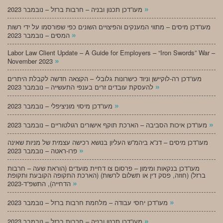
»
מעו”דכן תכנון ובניה – חרבות ברזל – נובמבר 2023
מעו”דכן מיסים – מתווי המענקים והפיצויים השונים כפי שפורסמו על ידי רשות
»
המסים – נובמבר 2023
Labor Law Client Update – A Guide for Employers – “Iron Swords” War –
»
November 2023
מעו”דכן רה-לוקיישן וניוד כישרונות גלובלי – הקצאה חדשה לקבלת היתרים
»
להעסקת עובדים זרים בענפי התעשייה – נובמבר 2023
»
מעו”דכן מיסוי מוניציפלי – נובמבר 2023
»
מעו”דכן איכות הסביבה – הארכת תוקף אישורים רגולטוריים – נובמבר 2023
מעו”דכן מיסים – דנ”א ביהמ”ש העליון בנושא רכישה עצמית של מניות שאינה
»
פרו-ראטה – נובמבר 2023
מעו”דכן בנקאות ומימון – פרסום צו דחיית מועדים (הוראת שעה – חרבות
ברזל) (חוזה, פסק דין או תשלום לרשות) (הארכת התקופה הקובעת ותקופת
»
הדחייה), התשפ”ד-2023
»
מעו”דכן יחסי עבודה – מלחמת חרבות ברזל – נובמבר 2023
»
מעו”דכן תכנון ובניה – חרבות ברזל – נובמבר 2023