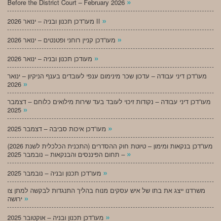
»
Before the District Court – February 2026
»
מעו”דכן תכנון ובניה – ינואר 2026 II
»
מעו”דכן קניין רוחני ופטנטים – ינואר 2026
»
מעודכן תכנון ובניה – ינואר 2026
מעו”דכן דיני עבודה – עדכון שכר מינימום ענפי לעובדים בענף הניקיון – ינואר
»
2026
מעו”דכן דיני עבודה – נקודות זיכוי לעובד בעד שירות מילואים כלוחם – דצמבר
»
2025
»
מעו”דכן איכות סביבה – דצמבר 2025
מעו”דכן בנקאות ומימון – טיוטת חוק ההסדרים (התכנית הכלכלית לשנת 2026)
»
– תחום הפיננסים והבנקאות – נובמבר 2025
»
מעו”דכן תכנון ובניה – נובמבר 2025
משרדנו ייצג את בתו של איש עסקים מנוח בהליך התנגדות לבקשה למתן צו
»
ירושה
»
מעו”דכן תכנון ובניה – אוקטובר 2025