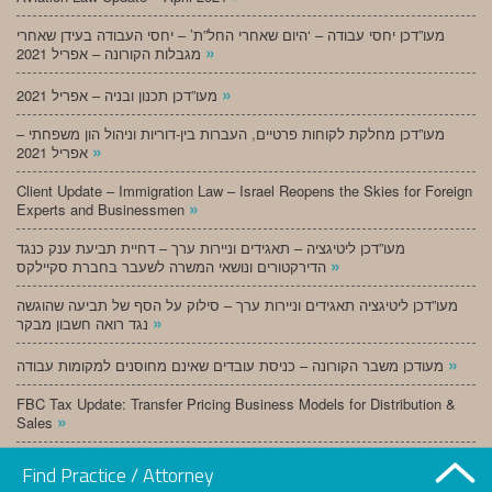
מעו”דכן יחסי עבודה – ‘היום שאחרי החל”ת’ – יחסי העבודה בעידן שאחרי
»
מגבלות הקורונה – אפריל 2021
»
מעו”דכן תכנון ובניה – אפריל 2021
מעו”דכן מחלקת לקוחות פרטיים, העברות בין-דוריות וניהול הון משפחתי –
»
אפריל 2021
Client Update – Immigration Law – Israel Reopens the Skies for Foreign
»
Experts and Businessmen
מעו”דכן ליטיגציה – תאגידים וניירות ערך – דחיית תביעת ענק כנגד
»
הדירקטורים ונושאי המשרה לשעבר בחברת סקיילקס
מעו”דכן ליטיגציה תאגידים וניירות ערך – סילוק על הסף של תביעה שהוגשה
»
נגד רואה חשבון מבקר
»
מעודכן משבר הקורונה – כניסת עובדים שאינם מחוסנים למקומות עבודה
FBC Tax Update: Transfer Pricing Business Models for Distribution &
»
Sales
»
מעו”דכן תכנון ובניה – מרץ 2021
Find Practice / Attorney