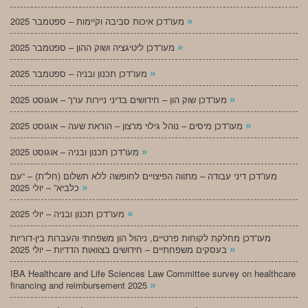
»
מעו”דכן איכות סביבה וקיימות – ספטמבר 2025
»
מעו”דכן ליטיגציה ושוק ההון – ספטמבר 2025
»
מעו”דכן תכנון ובניה – ספטמבר 2025
»
מעו”דכן שוק הון – חידושים בדיני ניירות ערך – אוגוסט 2025
»
מעו”דכן מיסים – נוהל גילוי מרצון – הוראת שעה – אוגוסט 2025
»
מעו”דכן תכנון ובניה – אוגוסט 2025
מעו”דכן דיני עבודה – מתווה הפיצויים לחופשה ללא תשלום (חל”ת) – “עם
»
כלביא” – יולי 2025
»
מעו”דכן תכנון ובניה – יולי 2025
מעו”דכן מחלקת לקוחות פרטיים, ניהול הון משפחתי והעברות בין-דוריות
»
בעסקים משפחתיים – חידושים בצוואות הדדיות – יולי 2025
IBA Healthcare and Life Sciences Law Committee survey on healthcare
»
financing and reimbursement 2025