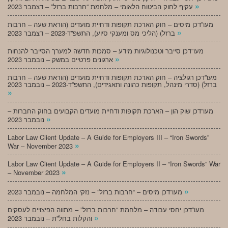
»
עקיף לחוק הביטוח הלאומי – מלחמת “חרבות ברזל” – דצמבר 2023
מעו”דכן מיסים – חוק הארכת תקופות ודחיית מועדים (הוראת שעה – חרבות
»
ברזל) (הליכי מס ומענקי סיוע), התשפ”ד-2023 – דצמבר 2023
מעו”דכן סייבר וטכנולוגיות מידע – סמכות חדשה למערך הסייבר להנחות
»
ארגונים פרטיים במשק – נובמבר 2023
מעו”דכן רגולציה – חוק הארכת תקופות ודחיית מועדים (הוראת שעה – חרבות
ברזל) (סדרי מינהל, תקופות כהונה ותאגידים), התשפ”ד-2023 – נובמבר 2023
»
מעו”דכן שוק הון – הארכת תקופות ודחיית מועדים הקבועים בחוק החברות –
»
נובמבר 2023
Labor Law Client Update – A Guide for Employers III – “Iron Swords”
»
War – November 2023
Labor Law Client Update – A Guide for Employers II – “Iron Swords” War
»
– November 2023
»
מעו”דכן מיסים – “חרבות ברזל” – נזקי המלחמה – נובמבר 2023
מעו”דכן יחסי עבודה – מלחמת “חרבות ברזל” – מתווה הפיצויים לעסקים
»
והקלות בחל”ת – נובמבר 2023