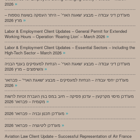
»
2026
מעו”דכן דיני עבודה – מבצע ‘שאגת הארי’ – היתר העסקה בשעות נוספות –
»
מרץ 2026
Labor & Employment Client Updates – General Permit for Extended
»
Working Hours – Operation ‘Roaring Lion’ – March 2026
Labor & Employment Client Updates – Essential Sectors – including the
»
High-Tech Sector – March 2026
מעו”דכן דיני עבודה – מבצע ‘שאגת הארי’ – הנחיות למעסיקים בענף הבניה
»
והשיפוצים – מרץ 2026
מעו”דכן יחסי עבודה – הנחיות למעסיקים – מבצע “שאגת הארי” – פברואר
»
2026
מעו”דכן מיסוי מקרקעין – עדכון פסיקה – חיוב במס בגין העברת זכויות לרשות
»
מקומית – פברואר 2026
»
מעו”דכן תכנון ובניה – פברואר 2026
»
מעו”דכן ליטיגציה – פברואר 2026
Aviation Law Client Update – Successful Representation of Air France