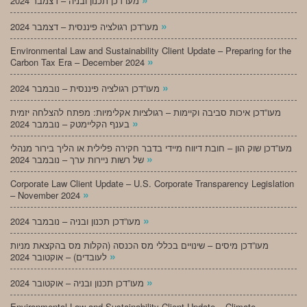
מעו”דכן תכנון ובניה – דצמבר 2024
»
מעו”דכן רגולציה פיננסית – דצמבר 2024
Environmental Law and Sustainability Client Update – Preparing for the
»
Carbon Tax Era – December 2024
»
מעו”דכן רגולציה פיננסית – נובמבר 2024
מעו”דכן איכות סביבה וקיימות – רגולציות אקלימיות: מפתח להצלחה יזמית
»
בענף הקליימטק – נובמבר 2024
מעו”דכן שוק הון – חובת דיווח מיידי בדבר חקירה פלילית או הליך בירור מנהלי
»
של רשות ניירות ערך – נובמבר 2024
Corporate Law Client Update – U.S. Corporate Transparency Legislation
»
– November 2024
»
מעו”דכן תכנון ובניה – נובמבר 2024
מעו”דכן מיסים – שינויים בכללי מס הכנסה (הקלות מס בהקצאת מניות
»
לעובדים) – אוקטובר 2024
»
מעו”דכן תכנון ובניה – אוקטובר 2024
Environmental Law and Sustainability Client Update – Climate