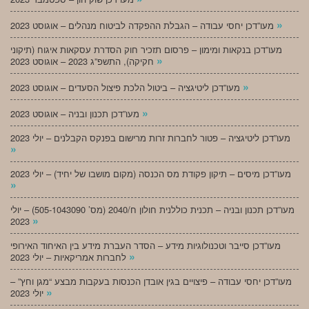
»
מעו”דכן יחסי עבודה – הגבלת ההפקדה לביטוח מנהלים – אוגוסט 2023
מעו”דכן בנקאות ומימון – פרסום תזכיר חוק הסדרת עסקאות איגוח (תיקוני
»
חקיקה), התשפ”ג 2023 – אוגוסט 2023
»
מעו”דכן ליטיגציה – ביטול הלכת פיצול הסעדים – אוגוסט 2023
»
מעו”דכן תכנון ובניה – אוגוסט 2023
מעו”דכן ליטיגציה – פטור לחברות זרות מרישום בפנקס הקבלנים – יולי 2023
»
מעו”דכן מיסים – תיקון פקודת מס הכנסה (מקום מושבו של יחיד) – יולי 2023
»
מעו”דכן תכנון ובניה – תכנית כוללנית חולון ח/2040 (מס’ 505-1043090) – יולי
»
2023
מעו”דכן סייבר וטכנולוגיות מידע – הסדר העברת מידע בין האיחוד האירופי
»
לחברות אמריקאיות – יולי 2023
מעו”דכן יחסי עבודה – פיצויים בגין אובדן הכנסות בעקבות מבצע “מגן וחץ” –
»
יולי 2023