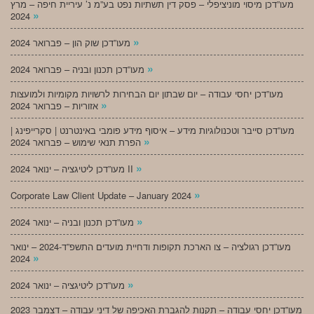
מעו”דכן מיסוי מוניציפלי – פסק דין תשתיות נפט בע”מ נ’ עיריית חיפה – מרץ
»
2024
»
מעו”דכן שוק הון – פברואר 2024
»
מעו”דכן תכנון ובניה – פברואר 2024
מעו”דכן יחסי עבודה – יום שבתון יום הבחירות לרשויות מקומיות ולמועצות
»
אזוריות – פברואר 2024
מעו”דכן סייבר וטכנולוגיות מידע – איסוף מידע פומבי באינטרנט | סקרייפינג |
»
הפרת תנאי שימוש – פברואר 2024
»
מעו”דכן ליטיגציה – ינואר 2024 II
»
Corporate Law Client Update – January 2024
»
מעו”דכן תכנון ובניה – ינואר 2024
מעו”דכן רגולציה – צו הארכת תקופות ודחיית מועדים התשפ”ד-2024 – ינואר
»
2024
»
מעו”דכן ליטיגציה – ינואר 2024
מעו”דכן יחסי עבודה – תקנות להגברת האכיפה של דיני עבודה – דצמבר 2023