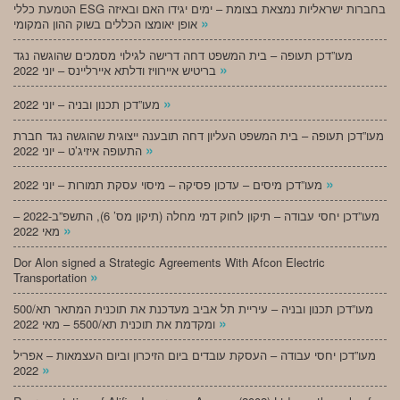
הטמעת כללי ESG בחברות ישראליות נמצאת בצומת – ימים יגידו האם ובאיזה
»
אופן יאומצו הכללים בשוק ההון המקומי
מעו”דכן תעופה – בית המשפט דחה דרישה לגילוי מסמכים שהוגשה נגד
»
בריטיש איירוויז ודלתא איירליינס – יוני 2022
»
מעו”דכן תכנון ובניה – יוני 2022
מעו”דכן תעופה – בית המשפט העליון דחה תובענה ייצוגית שהוגשה נגד חברת
»
התעופה איזיג’ט – יוני 2022
»
מעו”דכן מיסים – עדכון פסיקה – מיסוי עסקת תמורות – יוני 2022
מעו”דכן יחסי עבודה – תיקון לחוק דמי מחלה (תיקון מס’ 6), התשפ”ב-2022 –
»
מאי 2022
Dor Alon signed a Strategic Agreements With Afcon Electric
»
Transportation
מעו”דכן תכנון ובניה – עיריית תל אביב מעדכנת את תוכנית המתאר תא/500
»
ומקדמת את תוכנית תא/5500 – מאי 2022
מעו”דכן יחסי עבודה – העסקת עובדים ביום הזיכרון וביום העצמאות – אפריל
»
2022