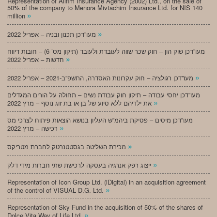
Representation of Alifim Insurance Agency (2002) Ltd., on the sale of
50% of the company to Menora Mivtachim Insurance Ltd. for NIS 140
»
million
»
מעו”דכן תכנון ובניה – אפריל 2022
מעו”דכן שוק הון – חוק שכר שווה לעובדת ולעובד (תיקון מס’ 6) – חובות דיווח
»
חדשות – אפריל 2022
»
מעו”דכן רגולציה – חוק עקרונות האסדרה, התשפ”ב-2021 – אפריל 2022
מעו”דכן יחסי עבודה – תיקון חוק עבודת נשים – תחולה על הורים המגדלים
»
את ילדיהם ללא סיוע של בן או בת זוג נוסף – מרץ 2022
מעו”דכן מיסים – פסיקת ביהמ”ש העליון בנושא הוצאות פיתוח לצרכי מס
»
רכישה – מרץ 2022
»
מכירת השליטה בגסטטנרטק לחברת מטריקס
»
ייצוג רפק אנרגיה בעסקה לרכישת שתי חברות מידי דלק
Representation of Icon Group Ltd. (iDigital) in an acquisition agreement
»
of the control of VISUAL D.G. Ltd.
Representation of Sky Fund in the acquisition of 50% of the shares of
»
Dolce Vita Way of Life Ltd.