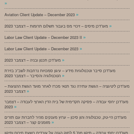
»
»
Aviation Client Update – December 2023
»
מעו”דכן מיסים – זיכויי מס בעבור תשלום תרומות – דצמבר 2023
»
Labor Law Client Update – December 2023 II
»
Labor Law Client Update – December 2023
»
מעו”דכן תכנון ובניה – דצמבר 2023
מעו”דכן סייבר וטכנולוגיות מידע – עיגון סמכויות נרחבות לשב”כ בזירת
»
הטכנולוגיה והסייבר – דצמבר 2023
מעו”דכן ליטיגציה – הגשת עתירה נגד תנאי מכרז לאחר מועד הגשת ההצעות –
»
דצמבר 2023
מעו”דכן יחסי עבודה – פסיקה תקדימית של בית הדין הארצי לעבודה – דצמבר
»
2023
מעו”דכן היי-טק, טכנולוגיה והון סיכון – ערוץ מענקים מהיר לחברות עם תזרים
»
מזומנים קצר – דצמבר 2023
מעו”דכן יחסי עבודה – תיקון מס’ 5 לחוק הגנה על עובדים בשעת חירום ותיקון