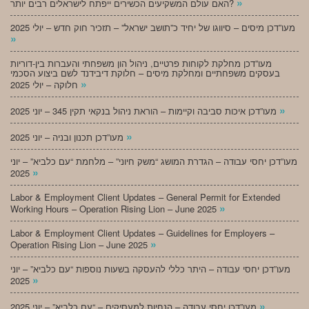
»
האם עולם המשקיעים הכשירים ייפתח לישראלים רבים יותר?
מעו”דכן מיסים – סיווגו של יחיד כ”תושב ישראל” – תזכיר חוק חדש – יולי 2025
»
מעו”דכן מחלקת לקוחות פרטיים, ניהול הון משפחתי והעברות בין-דוריות
בעסקים משפחתיים ומחלקת מיסים – חלוקת דיבידנד לשם ביצוע הסכמי
»
חלוקה – יולי 2025
»
מעו”דכן איכות סביבה וקיימות – הוראת ניהול בנקאי תקין 345 – יוני 2025
»
מעו”דכן תכנון ובניה – יוני 2025
מעו”דכן יחסי עבודה – הגדרת המושג “משק חיוני” – מלחמת “עם כלביא” – יוני
»
2025
Labor & Employment Client Updates – General Permit for Extended
»
Working Hours – Operation Rising Lion – June 2025
Labor & Employment Client Updates – Guidelines for Employers –
»
Operation Rising Lion – June 2025
מעו”דכן יחסי עבודה – היתר כללי להעסקה בשעות נוספות “עם כלביא” – יוני
»
2025
»
מעו”דכן יחסי עבודה – הנחיות למעסיקים – “עם כלביא” – יוני 2025