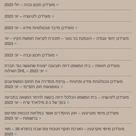
»
מעו”דכן תכנון ובניה – יולי 2023
»
מעו”דכן ליטיגציה – יוני 2023
»
מעו”דכן סייבר וטכנולוגיות מידע – יוני 2023
מעו”דכן יחסי עבודה – העסקת בני נוער – תזכורת לקראת חופשת הקיץ – יוני
»
2023
»
מעו”דכן תכנון ובניה – יוני 2023
מעו”דכן תעופה – בית המשפט דחה תובענה ייצוגית שהוגשה נגד חברת
»
השילוח DHL – יוני 2023
מעו”דכן טכנולוגיות מידע ופרטיות – צרפת מסדירה את תחום המשפיענים
»
באמצעות חוק תקדימי – יוני 2023
מעו”דכן ליטיגציה – בית המשפט הכלכלי דחה בקשה להיתר המצאה בתביעה
»
בסך של כ-2 מיליארד ש”ח – יוני 2023
מעו”דכן מיסוי מקרקעין – חוק ההסדרים אושר במליאת הכנסת ופורסם
»
ברשומות – יוני 2023
מעו”דכן מיסוי מקרקעין – הארכת תוקף הטבות מס שבח בתמ”א 38 – מאי
»
2023