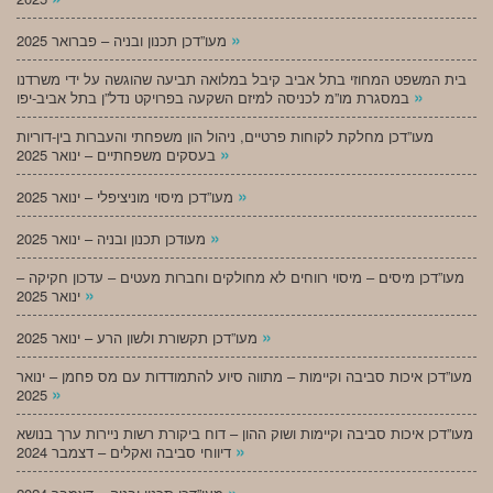
»
מעו”דכן תכנון ובניה – פברואר 2025
בית המשפט המחוזי בתל אביב קיבל במלואה תביעה שהוגשה על ידי משרדנו
»
במסגרת מו”מ לכניסה למיזם השקעה בפרויקט נדל”ן בתל אביב-יפו
מעו”דכן מחלקת לקוחות פרטיים, ניהול הון משפחתי והעברות בין-דוריות
»
בעסקים משפחתיים – ינואר 2025
»
מעו”דכן מיסוי מוניציפלי – ינואר 2025
»
מעודכן תכנון ובניה – ינואר 2025
מעו”דכן מיסים – מיסוי רווחים לא מחולקים וחברות מעטים – עדכון חקיקה –
»
ינואר 2025
»
מעו”דכן תקשורת ולשון הרע – ינואר 2025
מעו”דכן איכות סביבה וקיימות – מתווה סיוע להתמודדות עם מס פחמן – ינואר
»
2025
מעו”דכן איכות סביבה וקיימות ושוק ההון – דוח ביקורת רשות ניירות ערך בנושא
»
דיווחי סביבה ואקלים – דצמבר 2024
»