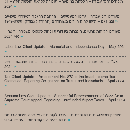
מעו”דכן יחסי עבודה – העסקת בני נוער – תזכורת לקראת חופשת הקיץ – יוני
»
2024
מעו”דכן דיני עבודה – עדכון למעסיקים – הרחבת ההגנות למשרתי מילואים
»
ובני זוגם – תיקון לחוק חיילים משוחררים (החזרה לעבודה), תש”ט-1949
מעו”דכן לקוחות פרטיים, העברות בין דוריות וניהול סכסוכי משפחה וירושה –
»
מאי 2024
Labor Law Client Update – Memorial and Independence Day – May 2024
»
מעו”דכן יחסי עבודה – העסקת עובדים ביום הזיכרון וביום העצמאות – מאי
»
2024
Tax Client Update – Amendment No. 272 to the Israel Income Tax
Ordinance: Reporting Obligations on Trusts and Individuals – April 2024
»
Aviation Law Client Update – Successful Representation of Wizz Air in
Supreme Court Appeal Regarding Unrefunded Airport Taxes – April 2024
»
מעו”דכן טכנולוגיות מידע ופרטיות – עדכון לקוחות לעניין ניהול סיכוני אבטחת
»
מידע בשימוש בקוד פתוח – אפריל 2024