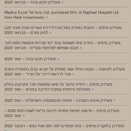
»
מעו”דכן תכנון ובניה – פברואר 2023
Medica Excel Tel Aviv Ltd. purchased 50% of Raphael Hospital Ltd.
»
from Harel Investments
מעו”דכן מיסים – החבות במע”מ בשל מכירת דירת מגורים מכוח סעיף 5(ב)
»
לחוק מע”מ – פברואר 2023
מעו”דכן מיסים – התרת קיזוז תשומות עבור דמי שכירות והוצאות נלוות לגבי
»
מבנה ששימש לארוחות עובדים – פברואר 2023
»
מעו”דכן תכנון ובניה – ינואר 2023
מעו”דכן ליטיגציה – חובות הגילוי אשר מוטלת על יזם או קבלן במסגרת הסכם
»
מכר לרכישת דירה “על הנייר” – ינואר 2023
מעו”דכן מיסים – דחיית ערעור על סיווג עסקאות מכר מקרקעין כחלק
»
מפעילות פירותית-עסקית החייבת במע”מ – ינואר 2023
»
מעו”דכן איכות הסביבה – טיוטת הטקסונומיה הישראלית – ינואר 2023
מעו”דכן מיסים – פרסום רשימת עמדות חייבות בדיווח לשנת המס 2022 –
»
ינואר 2023
מעו”דכן בלוקצ’יין ומיסים – קיזוז הפסדים לפני תום שנת המס – דצמבר 2022
»