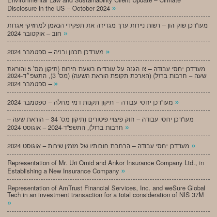
»
Disclosure in the US – October 2024
מעו”דכן שוק הון – רשות ניירות ערך מגדירה את תפקידי הנאמן למחזיקי אגרות
»
חוב – אוקטובר 2024
»
מעו”דכן תכנון ובניה – ספטמבר 2024
מעו”דכן יחסי עבודה – צו הגנה על עובדים בשעת חירום (תיקון מס’ 5 והוראת
שעה – חרבות ברזל) (הארכת תקופת הוראת השעה) (מס’ 3), התשפ״ד-2024
»
– ספטמבר 2024
»
מעו”דכן יחסי עבודה – תיקון תקנות דמי מחלה – ספטמבר 2024
מעו”דכן יחסי עבודה – חוק פיצויי פיטורים (תיקון מס’ 34 – הוראת שעה –
»
חרבות ברזל), התשפ”ד-2024 – אוגוסט 2024
»
מעו”דכן יחסי עבודה – הרחבת חובותיו של מזמין שירות – אוגוסט 2024
Representation of Mr. Uri Omid and Ankor Insurance Company Ltd., in
»
Establishing a New Insurance Company
Representation of AmTrust Financial Services, Inc. and weSure Global
Tech in an investment transaction for a total consideration of NIS 37M
»