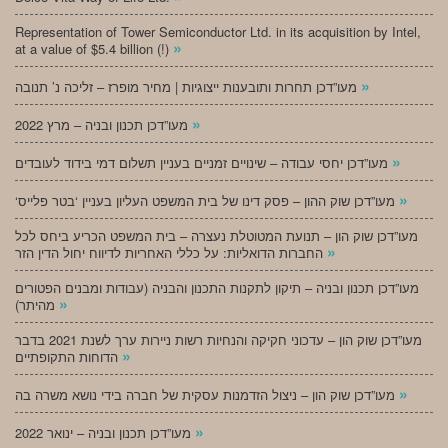
Representation of Tower Semiconductor Ltd. in its acquisition by Intel,
»
at a value of $5.4 billion (!)
»
מעו”דכן תחרות ותובענות ייצוגיות | מחיר מופרז – זליכה נ’ תנובה
»
מעו”דכן תכנון ובניה – מרץ 2022
»
מעו”דכן יחסי עבודה – שינויים זמניים בעניין תשלום דמי בידוד לעובדים
»
‘מעו”דכן שוק ההון – פסק דינו של בית המשפט העליון בעניין ‘בטר פלייס
מעו”דכן שוק הון – תנועת המטוטלת נעצרה – בית המשפט הכריע ביחס לכל
»
החברות הדואליות: על כללי האחריות לדיווח יחול הדין הזר
מעו”דכן תכנון ובניה – תיקון לתקנות התכנון והבניה (עבודות ומבנים הפטורים
»
מהיתר)
מעו”דכן שוק הון – עדכוני חקיקה והנחיות רשות ניירות ערך לשנת 2021 בדבר
»
הדוחות התקופתיים
»
מעו”דכן שוק הון – ניצול הזדמנות עסקית של חברה בידי נושא משרה בה
»
מעו”דכן תכנון ובניה – ינואר 2022