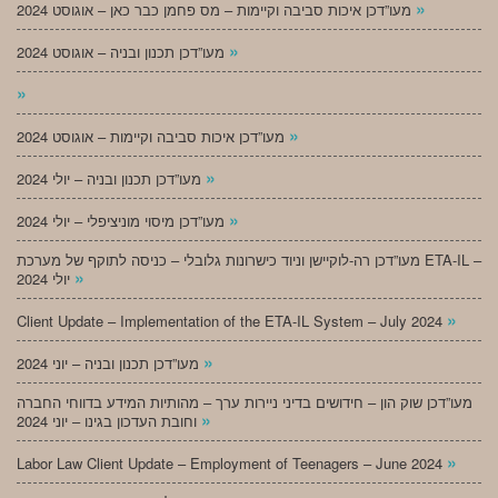
»
מעו”דכן איכות סביבה וקיימות – מס פחמן כבר כאן – אוגוסט 2024
»
מעו”דכן תכנון ובניה – אוגוסט 2024
»
»
מעו”דכן איכות סביבה וקיימות – אוגוסט 2024
»
מעו”דכן תכנון ובניה – יולי 2024
»
מעו”דכן מיסוי מוניציפלי – יולי 2024
מעו”דכן רה-לוקיישן וניוד כישרונות גלובלי – כניסה לתוקף של מערכת ETA-IL –
»
יולי 2024
»
Client Update – Implementation of the ETA-IL System – July 2024
»
מעו”דכן תכנון ובניה – יוני 2024
מעו”דכן שוק הון – חידושים בדיני ניירות ערך – מהותיות המידע בדווחי החברה
»
וחובת העדכון בגינו – יוני 2024
»
Labor Law Client Update – Employment of Teenagers – June 2024