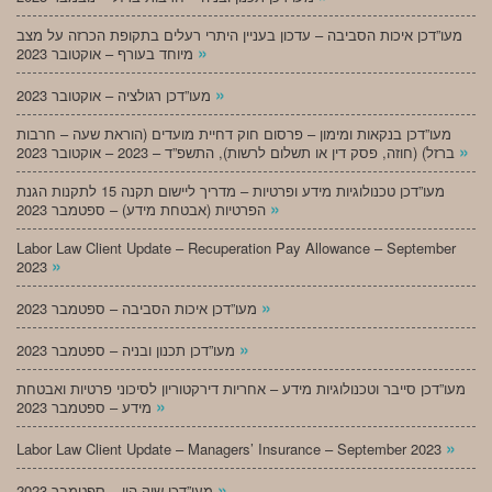
מעו”דכן איכות הסביבה – עדכון בעניין היתרי רעלים בתקופת הכרזה על מצב
»
מיוחד בעורף – אוקטובר 2023
»
מעו”דכן רגולציה – אוקטובר 2023
מעו”דכן בנקאות ומימון – פרסום חוק דחיית מועדים (הוראת שעה – חרבות
»
ברזל) (חוזה, פסק דין או תשלום לרשות), התשפ”ד – 2023 – אוקטובר 2023
מעו”דכן טכנולוגיות מידע ופרטיות – מדריך ליישום תקנה 15 לתקנות הגנת
»
הפרטיות (אבטחת מידע) – ספטמבר 2023
Labor Law Client Update – Recuperation Pay Allowance – September
»
2023
»
מעו”דכן איכות הסביבה – ספטמבר 2023
»
מעו”דכן תכנון ובניה – ספטמבר 2023
מעו”דכן סייבר וטכנולוגיות מידע – אחריות דירקטוריון לסיכוני פרטיות ואבטחת
»
מידע – ספטמבר 2023
»
Labor Law Client Update – Managers’ Insurance – September 2023
»
מעו”דכן שוק הון – ספטמבר 2023