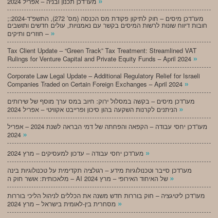
»
מעו”דכן תכנון ובניה – אפריל 2024
;מעו”דכן מיסים – חוק לתיקון פקודת מס הכנסה (מס’ 272), התשפ”ד-2024:
חובות דיווח שונות לרשות המיסים בקשר עם נאמנויות, עולים חדשים ותושבים
»
חוזרים ותיקים –
Tax Client Update – “Green Track” Tax Treatment: Streamlined VAT
»
Rulings for Venture Capital and Private Equity Funds – April 2024
Corporate Law Legal Update – Additional Regulatory Relief for Israeli
»
Companies Traded on Certain Foreign Exchanges – April 2024
מעו”דכן מיסים – בקשה במסלול ירוק: חיוב במס ערך מוסף של שירותים
»
הניתנים לקרנות השקעה בהון סיכון ופרייבט אקוויטי – אפריל 2024
מעו”דכן יחסי עבודה – הקפאה והפחתה של דמי הבראה לשנת 2024 – אפריל
»
2024
»
מעו”דכן יחסי עבודה – עדכון למעסיקים – מרץ 2024
מעו”דכן סייבר וטכנולוגיות מידע – רגולציה תקדימית על טכנולוגיות בינה
»
מלאכותית: אושר חוק ה – AI של האיחוד האירופי – מרץ 2024
מעו”דכן ליטיגציה – חוק בוררות חדש משנה את הכללים לניהול הליכי בוררות
»
מסחרית בין-לאומית בישראל – מרץ 2024