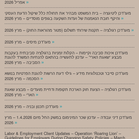
»
אפריל 2026
מעו”דכן ליטיגציה – בית המשפט מבהיר את תחולת כלל שיקול הדעת העסקי
»
והיקף חובת הנאמנות של ועדות השקעה בגופים מוסדיים – מרץ 2026
»
מעו”דכן רגולציה – תקנות שירותי תשלום (פטור מהוראות החוק) – מרץ 2026
»
מעו”דכן מיסים – מרץ 2026
מעו”דכן איכות סביבה וקיימות – הקלות זמניות ברגולציה סביבתית בעקבות
מבצע “שאגת הארי” – עדכון לתעשייה בהתאם להנחיות המשרד להגנת
»
הסביבה – מרץ 2026
מעו”דכן סייבר וטכנולוגיות מידע – גילוי דעת הרשות להגנת הפרטיות בנושא
»
הסכמה – מרץ 2026
מעו”דכן רגולציה – הצעת חוק הארכת תקופות ודחיית מועדים – מבצע שאגת
»
הארי – מרץ 2026
»
מעו”דכן תכנון ובניה – מרץ 2026
מעו”דכן דיני עבודה – עדכון שכר המינימום במשק החל מיום 1.4.2026 – מרץ
»
2026
Labor & Employment Client Updates – Operation ‘Roaring Lion’ –
Guidelines for Employers During Changing Safety Policies – March