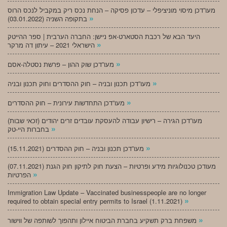
מעו”דכן מיסוי מוניציפלי – עדכון פסיקה – הנחת נכס ריק במקביל לנכס הרוס
»
בתקופה השניה (03.01.2022)
היעד הבא של רכבת הסטארט-אפ ניישן: החברה הערבית | ספר ההייטק
»
הישראלי 2021 – עיתון דה מרקר
»
מעו”דכן שוק ההון – פרשת נסטלה-אסם
»
מעו”דכן תכנון ובניה – חוק ההסדרים וחוק תכנון ובניה
»
מעו”דכן התחדשות עירונית – חוק ההסדרים
מעו”דכן הגירה – רישיון עבודה להעסקת עובדים זרים יהודים (זכאי שבות)
»
בחברות היי-טק
»
מעו”דכן תכנון ובניה – חוק ההסדרים (15.11.2021)
(07.11.2021) מעודכן טכנולוגיות מידע ופרטיות – הצעת חוק לתיקון חוק הגנת
»
הפרטיות
Immigration Law Update – Vaccinated businesspeople are no longer
»
required to obtain special entry permits to Israel (1.11.2021)
»
משפחת ברק תשקיע בחברת הביטוח איילון ותהפוך לשותפה של ווישור