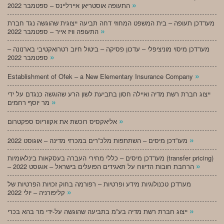
»
התעופה אוסטריאן איירליינס – ספטמבר 2022
מעו”דכן תעופה – בית המשפט המחוזי דחה תביעה ייצוגית שהוגשה נגד חברת
»
התעופה וויז אייר – ספטמבר 2022
מעו”דכן מיסוי מוניציפלי – עדכון פסיקה – ביטול חיוב רטרואקטיבי בארנונה –
»
ספטמבר 2022
»
Establishment of Ofek – a New Elementary Insurance Company
ייצוג חברת רשת מדיה ואיילה חסון בתביעת לשון הרע שהוגשה כנגדם על ידי
»
מר יוסף רחמים
»
אליאקסיס רוכשת את אקווריוס ספקטרום
»
מעו”דכן מיסים – השתתפות מלכ”רים במכרזי מדינה – אוגוסט 2022
מעו”דכן מיסים – כללי מחירי העברה בעסקאות בינלאומיות (transfer pricing)
»
– הרחבת חובות הדיווח על תאגידים הפועלים בישראל – אוגוסט 2022
מעו”דכן טכנולוגיות מידע ופרטיות – רפורמה בחוק זכויות הפרטיות של
»
קליפורניה – יולי 2022
»
ייצוג חברת רשת מדיה בע”מ בתביעה שהוגשה על-ידי מר בהא בכרי