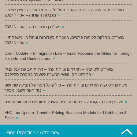
מעו”דכן יחסי עבודה – ‘היום שאחרי החל”ת’ – יחסי העבודה בעידן שאחרי
»
מגבלות הקורונה – אפריל 2021
»
מעו”דכן תכנון ובניה – אפריל 2021
מעו”דכן מחלקת לקוחות פרטיים, העברות בין-דוריות וניהול הון משפחתי –
»
אפריל 2021
Client Update – Immigration Law – Israel Reopens the Skies for Foreign
»
Experts and Businessmen
מעו”דכן ליטיגציה – תאגידים וניירות ערך – דחיית תביעת ענק כנגד
»
הדירקטורים ונושאי המשרה לשעבר בחברת סקיילקס
מעו”דכן ליטיגציה תאגידים וניירות ערך – סילוק על הסף של תביעה שהוגשה
»
נגד רואה חשבון מבקר
»
מעודכן משבר הקורונה – כניסת עובדים שאינם מחוסנים למקומות עבודה
FBC Tax Update: Transfer Pricing Business Models for Distribution &
»
Sales
»
מעו”דכן תכנון ובניה – מרץ 2021
Find Practice / Attorney