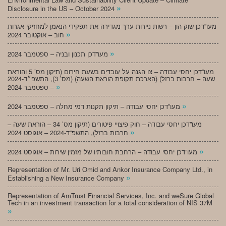
»
Disclosure in the US – October 2024
מעו”דכן שוק הון – רשות ניירות ערך מגדירה את תפקידי הנאמן למחזיקי אגרות
»
חוב – אוקטובר 2024
»
מעו”דכן תכנון ובניה – ספטמבר 2024
מעו”דכן יחסי עבודה – צו הגנה על עובדים בשעת חירום (תיקון מס’ 5 והוראת
שעה – חרבות ברזל) (הארכת תקופת הוראת השעה) (מס’ 3), התשפ״ד-2024
»
– ספטמבר 2024
»
מעו”דכן יחסי עבודה – תיקון תקנות דמי מחלה – ספטמבר 2024
מעו”דכן יחסי עבודה – חוק פיצויי פיטורים (תיקון מס’ 34 – הוראת שעה –
»
חרבות ברזל), התשפ”ד-2024 – אוגוסט 2024
»
מעו”דכן יחסי עבודה – הרחבת חובותיו של מזמין שירות – אוגוסט 2024
Representation of Mr. Uri Omid and Ankor Insurance Company Ltd., in
»
Establishing a New Insurance Company
Representation of AmTrust Financial Services, Inc. and weSure Global
Tech in an investment transaction for a total consideration of NIS 37M
»