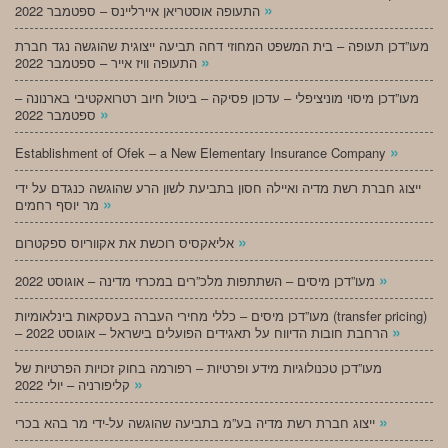
»
התעופה אוסטריאן איירליינס – ספטמבר 2022
מעו”דכן תעופה – בית המשפט המחוזי דחה תביעה ייצוגית שהוגשה נגד חברת
»
התעופה וויז אייר – ספטמבר 2022
מעו”דכן מיסוי מוניציפלי – עדכון פסיקה – ביטול חיוב רטרואקטיבי בארנונה –
»
ספטמבר 2022
»
Establishment of Ofek – a New Elementary Insurance Company
ייצוג חברת רשת מדיה ואיילה חסון בתביעת לשון הרע שהוגשה כנגדם על ידי
»
מר יוסף רחמים
»
אליאקסיס רוכשת את אקווריוס ספקטרום
»
מעו”דכן מיסים – השתתפות מלכ”רים במכרזי מדינה – אוגוסט 2022
מעו”דכן מיסים – כללי מחירי העברה בעסקאות בינלאומיות (transfer pricing)
»
– הרחבת חובות הדיווח על תאגידים הפועלים בישראל – אוגוסט 2022
מעו”דכן טכנולוגיות מידע ופרטיות – רפורמה בחוק זכויות הפרטיות של
»
קליפורניה – יולי 2022
»
ייצוג חברת רשת מדיה בע”מ בתביעה שהוגשה על-ידי מר בהא בכרי