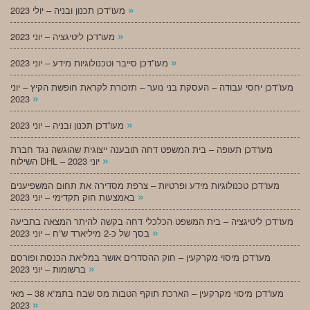
»
מעו”דכן תכנון ובניה – יולי 2023
»
מעו”דכן ליטיגציה – יוני 2023
»
מעו”דכן סייבר וטכנולוגיות מידע – יוני 2023
מעו”דכן יחסי עבודה – העסקת בני נוער – תזכורת לקראת חופשת הקיץ – יוני
»
2023
»
מעו”דכן תכנון ובניה – יוני 2023
מעו”דכן תעופה – בית המשפט דחה תובענה ייצוגית שהוגשה נגד חברת
»
השילוח DHL – יוני 2023
מעו”דכן טכנולוגיות מידע ופרטיות – צרפת מסדירה את תחום המשפיענים
»
באמצעות חוק תקדימי – יוני 2023
מעו”דכן ליטיגציה – בית המשפט הכלכלי דחה בקשה להיתר המצאה בתביעה
»
בסך של כ-2 מיליארד ש”ח – יוני 2023
מעו”דכן מיסוי מקרקעין – חוק ההסדרים אושר במליאת הכנסת ופורסם
»
ברשומות – יוני 2023
מעו”דכן מיסוי מקרקעין – הארכת תוקף הטבות מס שבח בתמ”א 38 – מאי
»
2023