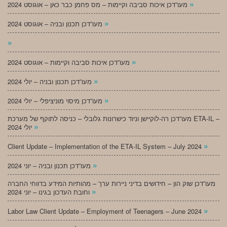
»
מעו”דכן איכות סביבה וקיימות – מס פחמן כבר כאן – אוגוסט 2024
»
מעו”דכן תכנון ובניה – אוגוסט 2024
»
»
מעו”דכן איכות סביבה וקיימות – אוגוסט 2024
»
מעו”דכן תכנון ובניה – יולי 2024
»
מעו”דכן מיסוי מוניציפלי – יולי 2024
מעו”דכן רה-לוקיישן וניוד כישרונות גלובלי – כניסה לתוקף של מערכת ETA-IL –
»
יולי 2024
»
Client Update – Implementation of the ETA-IL System – July 2024
»
מעו”דכן תכנון ובניה – יוני 2024
מעו”דכן שוק הון – חידושים בדיני ניירות ערך – מהותיות המידע בדווחי החברה
»
וחובת העדכון בגינו – יוני 2024
»
Labor Law Client Update – Employment of Teenagers – June 2024