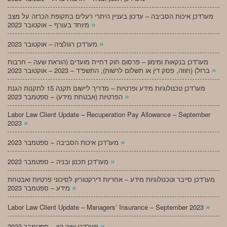
מעו”דכן איכות הסביבה – עדכון בעניין היתרי רעלים בתקופת הכרזה על מצב
»
מיוחד בעורף – אוקטובר 2023
»
מעו”דכן רגולציה – אוקטובר 2023
מעו”דכן בנקאות ומימון – פרסום חוק דחיית מועדים (הוראת שעה – חרבות
»
ברזל) (חוזה, פסק דין או תשלום לרשות), התשפ”ד – 2023 – אוקטובר 2023
מעו”דכן טכנולוגיות מידע ופרטיות – מדריך ליישום תקנה 15 לתקנות הגנת
»
הפרטיות (אבטחת מידע) – ספטמבר 2023
Labor Law Client Update – Recuperation Pay Allowance – September
»
2023
»
מעו”דכן איכות הסביבה – ספטמבר 2023
»
מעו”דכן תכנון ובניה – ספטמבר 2023
מעו”דכן סייבר וטכנולוגיות מידע – אחריות דירקטוריון לסיכוני פרטיות ואבטחת
»
מידע – ספטמבר 2023
»
Labor Law Client Update – Managers’ Insurance – September 2023
»
מעו”דכן שוק הון – ספטמבר 2023