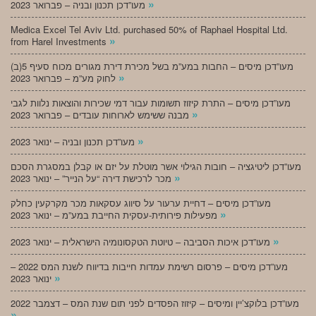
»
מעו”דכן תכנון ובניה – פברואר 2023
Medica Excel Tel Aviv Ltd. purchased 50% of Raphael Hospital Ltd.
»
from Harel Investments
מעו”דכן מיסים – החבות במע”מ בשל מכירת דירת מגורים מכוח סעיף 5(ב)
»
לחוק מע”מ – פברואר 2023
מעו”דכן מיסים – התרת קיזוז תשומות עבור דמי שכירות והוצאות נלוות לגבי
»
מבנה ששימש לארוחות עובדים – פברואר 2023
»
מעו”דכן תכנון ובניה – ינואר 2023
מעו”דכן ליטיגציה – חובות הגילוי אשר מוטלת על יזם או קבלן במסגרת הסכם
»
מכר לרכישת דירה “על הנייר” – ינואר 2023
מעו”דכן מיסים – דחיית ערעור על סיווג עסקאות מכר מקרקעין כחלק
»
מפעילות פירותית-עסקית החייבת במע”מ – ינואר 2023
»
מעו”דכן איכות הסביבה – טיוטת הטקסונומיה הישראלית – ינואר 2023
מעו”דכן מיסים – פרסום רשימת עמדות חייבות בדיווח לשנת המס 2022 –
»
ינואר 2023
מעו”דכן בלוקצ’יין ומיסים – קיזוז הפסדים לפני תום שנת המס – דצמבר 2022
»