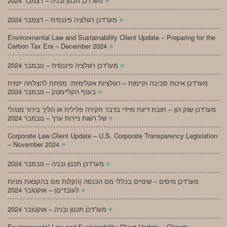
מעו”דכן תכנון ובניה – דצמבר 2024
»
מעו”דכן רגולציה פיננסית – דצמבר 2024
Environmental Law and Sustainability Client Update – Preparing for the
»
Carbon Tax Era – December 2024
»
מעו”דכן רגולציה פיננסית – נובמבר 2024
מעו”דכן איכות סביבה וקיימות – רגולציות אקלימיות: מפתח להצלחה יזמית
»
בענף הקליימטק – נובמבר 2024
מעו”דכן שוק הון – חובת דיווח מיידי בדבר חקירה פלילית או הליך בירור מנהלי
»
של רשות ניירות ערך – נובמבר 2024
Corporate Law Client Update – U.S. Corporate Transparency Legislation
»
– November 2024
»
מעו”דכן תכנון ובניה – נובמבר 2024
מעו”דכן מיסים – שינויים בכללי מס הכנסה (הקלות מס בהקצאת מניות
»
לעובדים) – אוקטובר 2024
»
מעו”דכן תכנון ובניה – אוקטובר 2024
Environmental Law and Sustainability Client Update – Climate