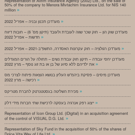
Representation of Alifim Insurance Agency (2002) Ltd., on the sale of
50% of the company to Menora Mivtachim Insurance Ltd. for NIS 140
»
million
»
מעו”דכן תכנון ובניה – אפריל 2022
מעו”דכן שוק הון – חוק שכר שווה לעובדת ולעובד (תיקון מס’ 6) – חובות דיווח
»
חדשות – אפריל 2022
»
מעו”דכן רגולציה – חוק עקרונות האסדרה, התשפ”ב-2021 – אפריל 2022
מעו”דכן יחסי עבודה – תיקון חוק עבודת נשים – תחולה על הורים המגדלים
»
את ילדיהם ללא סיוע של בן או בת זוג נוסף – מרץ 2022
מעו”דכן מיסים – פסיקת ביהמ”ש העליון בנושא הוצאות פיתוח לצרכי מס
»
רכישה – מרץ 2022
»
מכירת השליטה בגסטטנרטק לחברת מטריקס
»
ייצוג רפק אנרגיה בעסקה לרכישת שתי חברות מידי דלק
Representation of Icon Group Ltd. (iDigital) in an acquisition agreement
»
of the control of VISUAL D.G. Ltd.
Representation of Sky Fund in the acquisition of 50% of the shares of
»
Dolce Vita Way of Life Ltd.