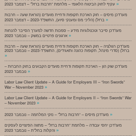
»
עקיף לחוק הביטוח הלאומי – מלחמת “חרבות ברזל” – דצמבר 2023
מעו”דכן מיסים – חוק הארכת תקופות ודחיית מועדים (הוראת שעה – חרבות
»
ברזל) (הליכי מס ומענקי סיוע), התשפ”ד-2023 – דצמבר 2023
מעו”דכן סייבר וטכנולוגיות מידע – סמכות חדשה למערך הסייבר להנחות
»
ארגונים פרטיים במשק – נובמבר 2023
מעו”דכן רגולציה – חוק הארכת תקופות ודחיית מועדים (הוראת שעה – חרבות
ברזל) (סדרי מינהל, תקופות כהונה ותאגידים), התשפ”ד-2023 – נובמבר 2023
»
מעו”דכן שוק הון – הארכת תקופות ודחיית מועדים הקבועים בחוק החברות –
»
נובמבר 2023
Labor Law Client Update – A Guide for Employers III – “Iron Swords”
»
War – November 2023
Labor Law Client Update – A Guide for Employers II – “Iron Swords” War
»
– November 2023
»
מעו”דכן מיסים – “חרבות ברזל” – נזקי המלחמה – נובמבר 2023
מעו”דכן יחסי עבודה – מלחמת “חרבות ברזל” – מתווה הפיצויים לעסקים
»
והקלות בחל”ת – נובמבר 2023