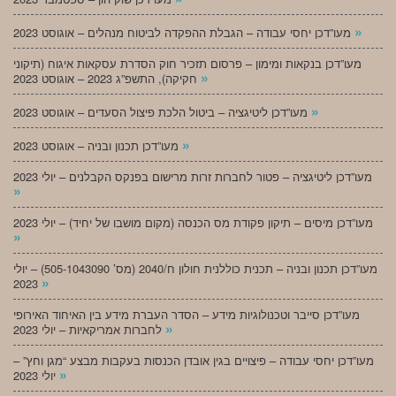
»
מעו”דכן יחסי עבודה – הגבלת ההפקדה לביטוח מנהלים – אוגוסט 2023
מעו”דכן בנקאות ומימון – פרסום תזכיר חוק הסדרת עסקאות איגוח (תיקוני
»
חקיקה), התשפ”ג 2023 – אוגוסט 2023
»
מעו”דכן ליטיגציה – ביטול הלכת פיצול הסעדים – אוגוסט 2023
»
מעו”דכן תכנון ובניה – אוגוסט 2023
מעו”דכן ליטיגציה – פטור לחברות זרות מרישום בפנקס הקבלנים – יולי 2023
»
מעו”דכן מיסים – תיקון פקודת מס הכנסה (מקום מושבו של יחיד) – יולי 2023
»
מעו”דכן תכנון ובניה – תכנית כוללנית חולון ח/2040 (מס’ 505-1043090) – יולי
»
2023
מעו”דכן סייבר וטכנולוגיות מידע – הסדר העברת מידע בין האיחוד האירופי
»
לחברות אמריקאיות – יולי 2023
מעו”דכן יחסי עבודה – פיצויים בגין אובדן הכנסות בעקבות מבצע “מגן וחץ” –
»
יולי 2023