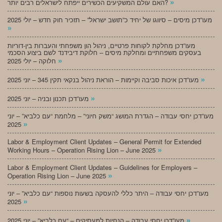
»
האם עולם המשקיעים הכשירים ייפתח לישראלים רבים יותר?
מעו”דכן מיסים – סיווגו של יחיד כ”תושב ישראל” – תזכיר חוק חדש – יולי 2025
»
מעו”דכן מחלקת לקוחות פרטיים, ניהול הון משפחתי והעברות בין-דוריות
בעסקים משפחתיים ומחלקת מיסים – חלוקת דיבידנד לשם ביצוע הסכמי
»
חלוקה – יולי 2025
»
מעו”דכן איכות סביבה וקיימות – הוראת ניהול בנקאי תקין 345 – יוני 2025
»
מעו”דכן תכנון ובניה – יוני 2025
מעו”דכן יחסי עבודה – הגדרת המושג “משק חיוני” – מלחמת “עם כלביא” – יוני
»
2025
Labor & Employment Client Updates – General Permit for Extended
»
Working Hours – Operation Rising Lion – June 2025
Labor & Employment Client Updates – Guidelines for Employers –
»
Operation Rising Lion – June 2025
מעו”דכן יחסי עבודה – היתר כללי להעסקה בשעות נוספות “עם כלביא” – יוני
»
2025
»
מעו”דכן יחסי עבודה – הנחיות למעסיקים – “עם כלביא” – יוני 2025