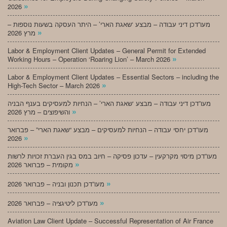
»
2026
מעו”דכן דיני עבודה – מבצע ‘שאגת הארי’ – היתר העסקה בשעות נוספות –
»
מרץ 2026
Labor & Employment Client Updates – General Permit for Extended
»
Working Hours – Operation ‘Roaring Lion’ – March 2026
Labor & Employment Client Updates – Essential Sectors – including the
»
High-Tech Sector – March 2026
מעו”דכן דיני עבודה – מבצע ‘שאגת הארי’ – הנחיות למעסיקים בענף הבניה
»
והשיפוצים – מרץ 2026
מעו”דכן יחסי עבודה – הנחיות למעסיקים – מבצע “שאגת הארי” – פברואר
»
2026
מעו”דכן מיסוי מקרקעין – עדכון פסיקה – חיוב במס בגין העברת זכויות לרשות
»
מקומית – פברואר 2026
»
מעו”דכן תכנון ובניה – פברואר 2026
»
מעו”דכן ליטיגציה – פברואר 2026
Aviation Law Client Update – Successful Representation of Air France