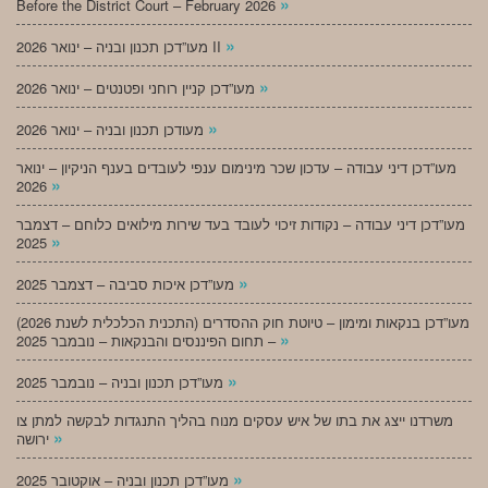
»
Before the District Court – February 2026
»
מעו”דכן תכנון ובניה – ינואר 2026 II
»
מעו”דכן קניין רוחני ופטנטים – ינואר 2026
»
מעודכן תכנון ובניה – ינואר 2026
מעו”דכן דיני עבודה – עדכון שכר מינימום ענפי לעובדים בענף הניקיון – ינואר
»
2026
מעו”דכן דיני עבודה – נקודות זיכוי לעובד בעד שירות מילואים כלוחם – דצמבר
»
2025
»
מעו”דכן איכות סביבה – דצמבר 2025
מעו”דכן בנקאות ומימון – טיוטת חוק ההסדרים (התכנית הכלכלית לשנת 2026)
»
– תחום הפיננסים והבנקאות – נובמבר 2025
»
מעו”דכן תכנון ובניה – נובמבר 2025
משרדנו ייצג את בתו של איש עסקים מנוח בהליך התנגדות לבקשה למתן צו
»
ירושה
»
מעו”דכן תכנון ובניה – אוקטובר 2025