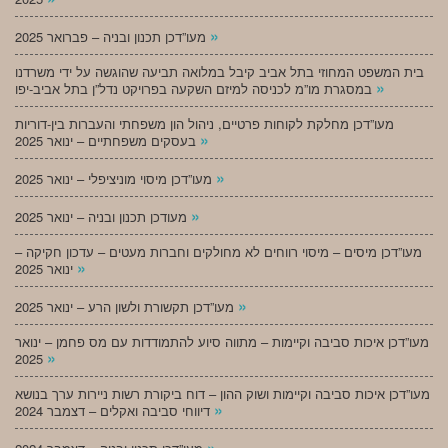
»
מעו”דכן תכנון ובניה – פברואר 2025
בית המשפט המחוזי בתל אביב קיבל במלואה תביעה שהוגשה על ידי משרדנו
»
במסגרת מו”מ לכניסה למיזם השקעה בפרויקט נדל”ן בתל אביב-יפו
מעו”דכן מחלקת לקוחות פרטיים, ניהול הון משפחתי והעברות בין-דוריות
»
בעסקים משפחתיים – ינואר 2025
»
מעו”דכן מיסוי מוניציפלי – ינואר 2025
»
מעודכן תכנון ובניה – ינואר 2025
מעו”דכן מיסים – מיסוי רווחים לא מחולקים וחברות מעטים – עדכון חקיקה –
»
ינואר 2025
»
מעו”דכן תקשורת ולשון הרע – ינואר 2025
מעו”דכן איכות סביבה וקיימות – מתווה סיוע להתמודדות עם מס פחמן – ינואר
»
2025
מעו”דכן איכות סביבה וקיימות ושוק ההון – דוח ביקורת רשות ניירות ערך בנושא
»
דיווחי סביבה ואקלים – דצמבר 2024
»