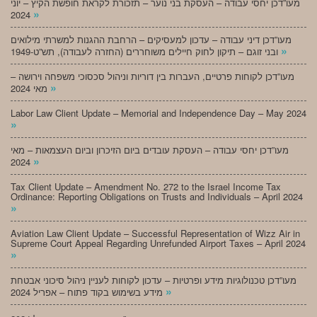
מעו”דכן יחסי עבודה – העסקת בני נוער – תזכורת לקראת חופשת הקיץ – יוני
»
2024
מעו”דכן דיני עבודה – עדכון למעסיקים – הרחבת ההגנות למשרתי מילואים
»
ובני זוגם – תיקון לחוק חיילים משוחררים (החזרה לעבודה), תש”ט-1949
מעו”דכן לקוחות פרטיים, העברות בין דוריות וניהול סכסוכי משפחה וירושה –
»
מאי 2024
Labor Law Client Update – Memorial and Independence Day – May 2024
»
מעו”דכן יחסי עבודה – העסקת עובדים ביום הזיכרון וביום העצמאות – מאי
»
2024
Tax Client Update – Amendment No. 272 to the Israel Income Tax
Ordinance: Reporting Obligations on Trusts and Individuals – April 2024
»
Aviation Law Client Update – Successful Representation of Wizz Air in
Supreme Court Appeal Regarding Unrefunded Airport Taxes – April 2024
»
מעו”דכן טכנולוגיות מידע ופרטיות – עדכון לקוחות לעניין ניהול סיכוני אבטחת
»
מידע בשימוש בקוד פתוח – אפריל 2024