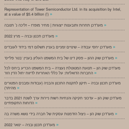
Representation of Tower Semiconductor Ltd. in its acquisition by Intel,
»
at a value of $5.4 billion (!)
»
מעו”דכן תחרות ותובענות ייצוגיות | מחיר מופרז – זליכה נ’ תנובה
»
מעו”דכן תכנון ובניה – מרץ 2022
»
מעו”דכן יחסי עבודה – שינויים זמניים בעניין תשלום דמי בידוד לעובדים
»
‘מעו”דכן שוק ההון – פסק דינו של בית המשפט העליון בעניין ‘בטר פלייס
מעו”דכן שוק הון – תנועת המטוטלת נעצרה – בית המשפט הכריע ביחס לכל
»
החברות הדואליות: על כללי האחריות לדיווח יחול הדין הזר
מעו”דכן תכנון ובניה – תיקון לתקנות התכנון והבניה (עבודות ומבנים הפטורים
»
מהיתר)
מעו”דכן שוק הון – עדכוני חקיקה והנחיות רשות ניירות ערך לשנת 2021 בדבר
»
הדוחות התקופתיים
»
מעו”דכן שוק הון – ניצול הזדמנות עסקית של חברה בידי נושא משרה בה
»
מעו”דכן תכנון ובניה – ינואר 2022