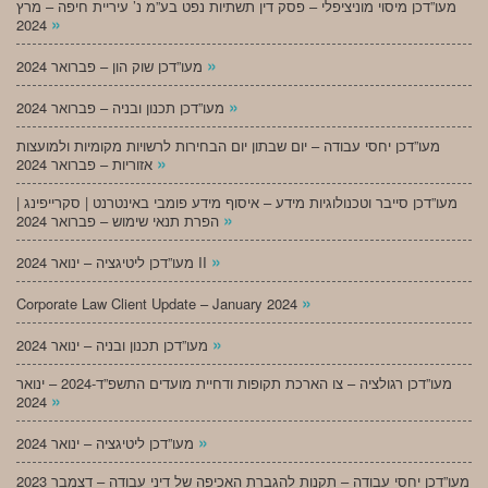
מעו”דכן מיסוי מוניציפלי – פסק דין תשתיות נפט בע”מ נ’ עיריית חיפה – מרץ
»
2024
»
מעו”דכן שוק הון – פברואר 2024
»
מעו”דכן תכנון ובניה – פברואר 2024
מעו”דכן יחסי עבודה – יום שבתון יום הבחירות לרשויות מקומיות ולמועצות
»
אזוריות – פברואר 2024
מעו”דכן סייבר וטכנולוגיות מידע – איסוף מידע פומבי באינטרנט | סקרייפינג |
»
הפרת תנאי שימוש – פברואר 2024
»
מעו”דכן ליטיגציה – ינואר 2024 II
»
Corporate Law Client Update – January 2024
»
מעו”דכן תכנון ובניה – ינואר 2024
מעו”דכן רגולציה – צו הארכת תקופות ודחיית מועדים התשפ”ד-2024 – ינואר
»
2024
»
מעו”דכן ליטיגציה – ינואר 2024
מעו”דכן יחסי עבודה – תקנות להגברת האכיפה של דיני עבודה – דצמבר 2023