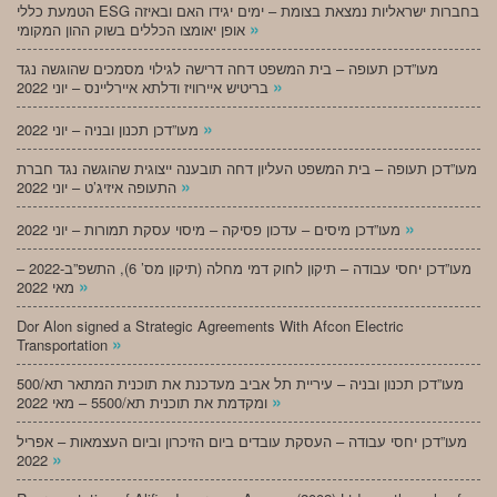
הטמעת כללי ESG בחברות ישראליות נמצאת בצומת – ימים יגידו האם ובאיזה
»
אופן יאומצו הכללים בשוק ההון המקומי
מעו”דכן תעופה – בית המשפט דחה דרישה לגילוי מסמכים שהוגשה נגד
»
בריטיש איירוויז ודלתא איירליינס – יוני 2022
»
מעו”דכן תכנון ובניה – יוני 2022
מעו”דכן תעופה – בית המשפט העליון דחה תובענה ייצוגית שהוגשה נגד חברת
»
התעופה איזיג’ט – יוני 2022
»
מעו”דכן מיסים – עדכון פסיקה – מיסוי עסקת תמורות – יוני 2022
מעו”דכן יחסי עבודה – תיקון לחוק דמי מחלה (תיקון מס’ 6), התשפ”ב-2022 –
»
מאי 2022
Dor Alon signed a Strategic Agreements With Afcon Electric
»
Transportation
מעו”דכן תכנון ובניה – עיריית תל אביב מעדכנת את תוכנית המתאר תא/500
»
ומקדמת את תוכנית תא/5500 – מאי 2022
מעו”דכן יחסי עבודה – העסקת עובדים ביום הזיכרון וביום העצמאות – אפריל
»
2022