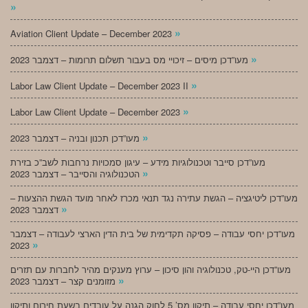
»
»
Aviation Client Update – December 2023
»
מעו”דכן מיסים – זיכויי מס בעבור תשלום תרומות – דצמבר 2023
»
Labor Law Client Update – December 2023 II
»
Labor Law Client Update – December 2023
»
מעו”דכן תכנון ובניה – דצמבר 2023
מעו”דכן סייבר וטכנולוגיות מידע – עיגון סמכויות נרחבות לשב”כ בזירת
»
הטכנולוגיה והסייבר – דצמבר 2023
מעו”דכן ליטיגציה – הגשת עתירה נגד תנאי מכרז לאחר מועד הגשת ההצעות –
»
דצמבר 2023
מעו”דכן יחסי עבודה – פסיקה תקדימית של בית הדין הארצי לעבודה – דצמבר
»
2023
מעו”דכן היי-טק, טכנולוגיה והון סיכון – ערוץ מענקים מהיר לחברות עם תזרים
»
מזומנים קצר – דצמבר 2023
מעו”דכן יחסי עבודה – תיקון מס’ 5 לחוק הגנה על עובדים בשעת חירום ותיקון