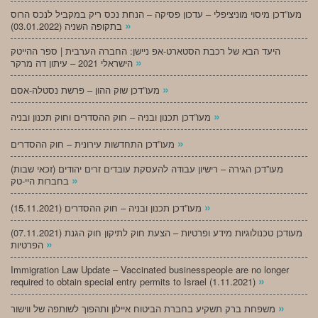
מעו”דכן מיסוי מוניציפלי – עדכון פסיקה – הנחת נכס ריק במקביל לנכס הרוס
»
בתקופה השניה (03.01.2022)
היעד הבא של רכבת הסטארט-אפ ניישן: החברה הערבית | ספר ההייטק
»
הישראלי 2021 – עיתון דה מרקר
»
מעו”דכן שוק ההון – פרשת נסטלה-אסם
»
מעו”דכן תכנון ובניה – חוק ההסדרים וחוק תכנון ובניה
»
מעו”דכן התחדשות עירונית – חוק ההסדרים
מעו”דכן הגירה – רישיון עבודה להעסקת עובדים זרים יהודים (זכאי שבות)
»
בחברות היי-טק
»
מעו”דכן תכנון ובניה – חוק ההסדרים (15.11.2021)
(07.11.2021) מעודכן טכנולוגיות מידע ופרטיות – הצעת חוק לתיקון חוק הגנת
»
הפרטיות
Immigration Law Update – Vaccinated businesspeople are no longer
»
required to obtain special entry permits to Israel (1.11.2021)
»
משפחת ברק תשקיע בחברת הביטוח איילון ותהפוך לשותפה של ווישור