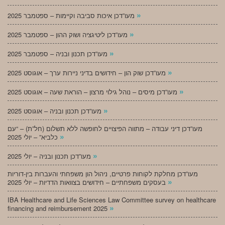
»
מעו”דכן איכות סביבה וקיימות – ספטמבר 2025
»
מעו”דכן ליטיגציה ושוק ההון – ספטמבר 2025
»
מעו”דכן תכנון ובניה – ספטמבר 2025
»
מעו”דכן שוק הון – חידושים בדיני ניירות ערך – אוגוסט 2025
»
מעו”דכן מיסים – נוהל גילוי מרצון – הוראת שעה – אוגוסט 2025
»
מעו”דכן תכנון ובניה – אוגוסט 2025
מעו”דכן דיני עבודה – מתווה הפיצויים לחופשה ללא תשלום (חל”ת) – “עם
»
כלביא” – יולי 2025
»
מעו”דכן תכנון ובניה – יולי 2025
מעו”דכן מחלקת לקוחות פרטיים, ניהול הון משפחתי והעברות בין-דוריות
»
בעסקים משפחתיים – חידושים בצוואות הדדיות – יולי 2025
IBA Healthcare and Life Sciences Law Committee survey on healthcare
»
financing and reimbursement 2025