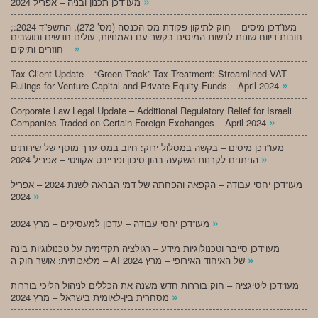
»
מעו”דכן תכנון ובניה – אפריל 2024
;מעו”דכן מיסים – חוק לתיקון פקודת מס הכנסה (מס’ 272), התשפ”ד-2024:
חובות דיווח שונות לרשות המיסים בקשר עם נאמנויות, עולים חדשים ותושבים
»
חוזרים ותיקים –
Tax Client Update – “Green Track” Tax Treatment: Streamlined VAT
»
Rulings for Venture Capital and Private Equity Funds – April 2024
Corporate Law Legal Update – Additional Regulatory Relief for Israeli
»
Companies Traded on Certain Foreign Exchanges – April 2024
מעו”דכן מיסים – בקשה במסלול ירוק: חיוב במס ערך מוסף של שירותים
»
הניתנים לקרנות השקעה בהון סיכון ופרייבט אקוויטי – אפריל 2024
מעו”דכן יחסי עבודה – הקפאה והפחתה של דמי הבראה לשנת 2024 – אפריל
»
2024
»
מעו”דכן יחסי עבודה – עדכון למעסיקים – מרץ 2024
מעו”דכן סייבר וטכנולוגיות מידע – רגולציה תקדימית על טכנולוגיות בינה
»
מלאכותית: אושר חוק ה – AI של האיחוד האירופי – מרץ 2024
מעו”דכן ליטיגציה – חוק בוררות חדש משנה את הכללים לניהול הליכי בוררות
»
מסחרית בין-לאומית בישראל – מרץ 2024