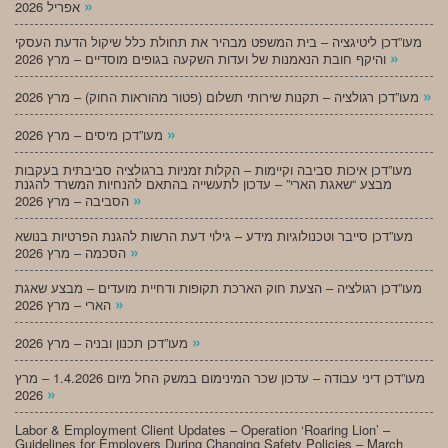
»
אפריל 2026
מעו”דכן ליטיגציה – בית המשפט מבהיר את תחולת כלל שיקול הדעת העסקי
»
והיקף חובת הנאמנות של ועדות השקעה בגופים מוסדיים – מרץ 2026
»
מעו”דכן רגולציה – תקנות שירותי תשלום (פטור מהוראות החוק) – מרץ 2026
»
מעו”דכן מיסים – מרץ 2026
מעו”דכן איכות סביבה וקיימות – הקלות זמניות ברגולציה סביבתית בעקבות
מבצע “שאגת הארי” – עדכון לתעשייה בהתאם להנחיות המשרד להגנת
»
הסביבה – מרץ 2026
מעו”דכן סייבר וטכנולוגיות מידע – גילוי דעת הרשות להגנת הפרטיות בנושא
»
הסכמה – מרץ 2026
מעו”דכן רגולציה – הצעת חוק הארכת תקופות ודחיית מועדים – מבצע שאגת
»
הארי – מרץ 2026
»
מעו”דכן תכנון ובניה – מרץ 2026
מעו”דכן דיני עבודה – עדכון שכר המינימום במשק החל מיום 1.4.2026 – מרץ
»
2026
Labor & Employment Client Updates – Operation ‘Roaring Lion’ –
Guidelines for Employers During Changing Safety Policies – March