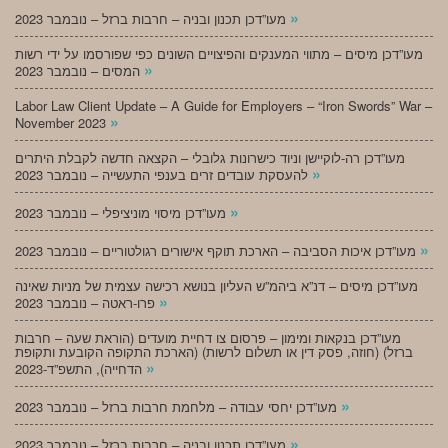
»
מעו”דכן תכנון ובניה – חרבות ברזל – נובמבר 2023
מעו”דכן מיסים – מתווי המענקים והפיצויים השונים כפי שפורסמו על ידי רשות
»
המסים – נובמבר 2023
Labor Law Client Update – A Guide for Employers – “Iron Swords” War –
»
November 2023
מעו”דכן רה-לוקיישן וניוד כישרונות גלובלי – הקצאה חדשה לקבלת היתרים
»
להעסקת עובדים זרים בענפי התעשייה – נובמבר 2023
»
מעו”דכן מיסוי מוניציפלי – נובמבר 2023
»
מעו”דכן איכות הסביבה – הארכת תוקף אישורים רגולטוריים – נובמבר 2023
מעו”דכן מיסים – דנ”א ביהמ”ש העליון בנושא רכישה עצמית של מניות שאינה
»
פרו-ראטה – נובמבר 2023
מעו”דכן בנקאות ומימון – פרסום צו דחיית מועדים (הוראת שעה – חרבות
ברזל) (חוזה, פסק דין או תשלום לרשות) (הארכת התקופה הקובעת ותקופת
»
הדחייה), התשפ”ד-2023
»
מעו”דכן יחסי עבודה – מלחמת חרבות ברזל – נובמבר 2023
»
מעו”דכן תכנון ובניה – חרבות ברזל – נובמבר 2023