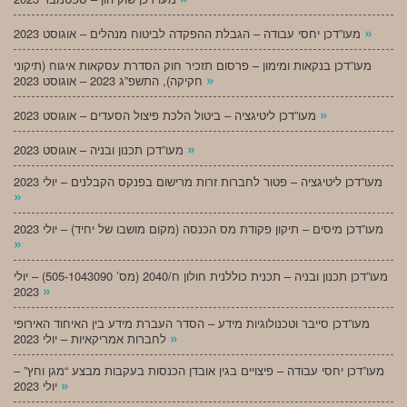
»
מעו”דכן יחסי עבודה – הגבלת ההפקדה לביטוח מנהלים – אוגוסט 2023
מעו”דכן בנקאות ומימון – פרסום תזכיר חוק הסדרת עסקאות איגוח (תיקוני
»
חקיקה), התשפ”ג 2023 – אוגוסט 2023
»
מעו”דכן ליטיגציה – ביטול הלכת פיצול הסעדים – אוגוסט 2023
»
מעו”דכן תכנון ובניה – אוגוסט 2023
מעו”דכן ליטיגציה – פטור לחברות זרות מרישום בפנקס הקבלנים – יולי 2023
»
מעו”דכן מיסים – תיקון פקודת מס הכנסה (מקום מושבו של יחיד) – יולי 2023
»
מעו”דכן תכנון ובניה – תכנית כוללנית חולון ח/2040 (מס’ 505-1043090) – יולי
»
2023
מעו”דכן סייבר וטכנולוגיות מידע – הסדר העברת מידע בין האיחוד האירופי
»
לחברות אמריקאיות – יולי 2023
מעו”דכן יחסי עבודה – פיצויים בגין אובדן הכנסות בעקבות מבצע “מגן וחץ” –
»
יולי 2023