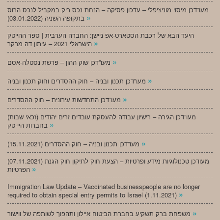
מעו”דכן מיסוי מוניציפלי – עדכון פסיקה – הנחת נכס ריק במקביל לנכס הרוס
»
בתקופה השניה (03.01.2022)
היעד הבא של רכבת הסטארט-אפ ניישן: החברה הערבית | ספר ההייטק
»
הישראלי 2021 – עיתון דה מרקר
»
מעו”דכן שוק ההון – פרשת נסטלה-אסם
»
מעו”דכן תכנון ובניה – חוק ההסדרים וחוק תכנון ובניה
»
מעו”דכן התחדשות עירונית – חוק ההסדרים
מעו”דכן הגירה – רישיון עבודה להעסקת עובדים זרים יהודים (זכאי שבות)
»
בחברות היי-טק
»
מעו”דכן תכנון ובניה – חוק ההסדרים (15.11.2021)
(07.11.2021) מעודכן טכנולוגיות מידע ופרטיות – הצעת חוק לתיקון חוק הגנת
»
הפרטיות
Immigration Law Update – Vaccinated businesspeople are no longer
»
required to obtain special entry permits to Israel (1.11.2021)
»
משפחת ברק תשקיע בחברת הביטוח איילון ותהפוך לשותפה של ווישור