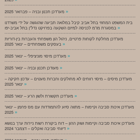
»
מעו”דכן תכנון ובניה – פברואר 2025
בית המשפט המחוזי בתל אביב קיבל במלואה תביעה שהוגשה על ידי משרדנו
»
במסגרת מו”מ לכניסה למיזם השקעה בפרויקט נדל”ן בתל אביב-יפו
מעו”דכן מחלקת לקוחות פרטיים, ניהול הון משפחתי והעברות בין-דוריות
»
בעסקים משפחתיים – ינואר 2025
»
מעו”דכן מיסוי מוניציפלי – ינואר 2025
»
מעודכן תכנון ובניה – ינואר 2025
מעו”דכן מיסים – מיסוי רווחים לא מחולקים וחברות מעטים – עדכון חקיקה –
»
ינואר 2025
»
מעו”דכן תקשורת ולשון הרע – ינואר 2025
מעו”דכן איכות סביבה וקיימות – מתווה סיוע להתמודדות עם מס פחמן – ינואר
»
2025
מעו”דכן איכות סביבה וקיימות ושוק ההון – דוח ביקורת רשות ניירות ערך בנושא
»
דיווחי סביבה ואקלים – דצמבר 2024
»