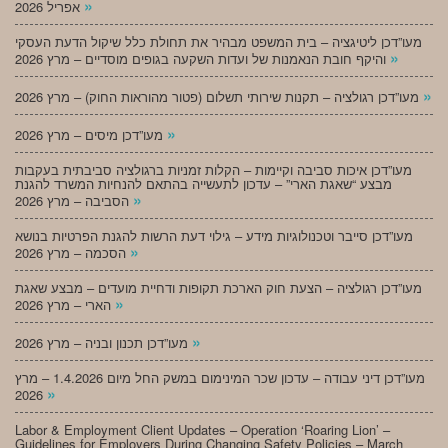
»
אפריל 2026
מעו”דכן ליטיגציה – בית המשפט מבהיר את תחולת כלל שיקול הדעת העסקי
»
והיקף חובת הנאמנות של ועדות השקעה בגופים מוסדיים – מרץ 2026
»
מעו”דכן רגולציה – תקנות שירותי תשלום (פטור מהוראות החוק) – מרץ 2026
»
מעו”דכן מיסים – מרץ 2026
מעו”דכן איכות סביבה וקיימות – הקלות זמניות ברגולציה סביבתית בעקבות
מבצע “שאגת הארי” – עדכון לתעשייה בהתאם להנחיות המשרד להגנת
»
הסביבה – מרץ 2026
מעו”דכן סייבר וטכנולוגיות מידע – גילוי דעת הרשות להגנת הפרטיות בנושא
»
הסכמה – מרץ 2026
מעו”דכן רגולציה – הצעת חוק הארכת תקופות ודחיית מועדים – מבצע שאגת
»
הארי – מרץ 2026
»
מעו”דכן תכנון ובניה – מרץ 2026
מעו”דכן דיני עבודה – עדכון שכר המינימום במשק החל מיום 1.4.2026 – מרץ
»
2026
Labor & Employment Client Updates – Operation ‘Roaring Lion’ –
Guidelines for Employers During Changing Safety Policies – March