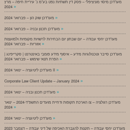
מעו”דכן מיסוי מוניציפלי – פסק דין תשתיות נפט בע”מ נ’ עיריית חיפה – מרץ
»
2024
»
מעו”דכן שוק הון – פברואר 2024
»
מעו”דכן תכנון ובניה – פברואר 2024
מעו”דכן יחסי עבודה – יום שבתון יום הבחירות לרשויות מקומיות ולמועצות
»
אזוריות – פברואר 2024
מעו”דכן סייבר וטכנולוגיות מידע – איסוף מידע פומבי באינטרנט | סקרייפינג |
»
הפרת תנאי שימוש – פברואר 2024
»
מעו”דכן ליטיגציה – ינואר 2024 II
»
Corporate Law Client Update – January 2024
»
מעו”דכן תכנון ובניה – ינואר 2024
מעו”דכן רגולציה – צו הארכת תקופות ודחיית מועדים התשפ”ד-2024 – ינואר
»
2024
»
מעו”דכן ליטיגציה – ינואר 2024
מעו”דכן יחסי עבודה – תקנות להגברת האכיפה של דיני עבודה – דצמבר 2023