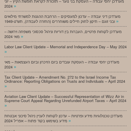
מעו”דכן יחסי עבודה – העסקת בני נוער – תזכורת לקראת חופשת הקיץ – יוני
»
2024
מעו”דכן דיני עבודה – עדכון למעסיקים – הרחבת ההגנות למשרתי מילואים
»
ובני זוגם – תיקון לחוק חיילים משוחררים (החזרה לעבודה), תש”ט-1949
מעו”דכן לקוחות פרטיים, העברות בין דוריות וניהול סכסוכי משפחה וירושה –
»
מאי 2024
Labor Law Client Update – Memorial and Independence Day – May 2024
»
מעו”דכן יחסי עבודה – העסקת עובדים ביום הזיכרון וביום העצמאות – מאי
»
2024
Tax Client Update – Amendment No. 272 to the Israel Income Tax
Ordinance: Reporting Obligations on Trusts and Individuals – April 2024
»
Aviation Law Client Update – Successful Representation of Wizz Air in
Supreme Court Appeal Regarding Unrefunded Airport Taxes – April 2024
»
מעו”דכן טכנולוגיות מידע ופרטיות – עדכון לקוחות לעניין ניהול סיכוני אבטחת
»
מידע בשימוש בקוד פתוח – אפריל 2024