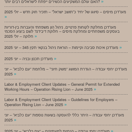
»
האם עולם המשקיעים הכשירים ייפתח לישראלים רבים יותר?
מעו”דכן מיסים – סיווגו של יחיד כ”תושב ישראל” – תזכיר חוק חדש – יולי 2025
»
מעו”דכן מחלקת לקוחות פרטיים, ניהול הון משפחתי והעברות בין-דוריות
בעסקים משפחתיים ומחלקת מיסים – חלוקת דיבידנד לשם ביצוע הסכמי
»
חלוקה – יולי 2025
»
מעו”דכן איכות סביבה וקיימות – הוראת ניהול בנקאי תקין 345 – יוני 2025
»
מעו”דכן תכנון ובניה – יוני 2025
מעו”דכן יחסי עבודה – הגדרת המושג “משק חיוני” – מלחמת “עם כלביא” – יוני
»
2025
Labor & Employment Client Updates – General Permit for Extended
»
Working Hours – Operation Rising Lion – June 2025
Labor & Employment Client Updates – Guidelines for Employers –
»
Operation Rising Lion – June 2025
מעו”דכן יחסי עבודה – היתר כללי להעסקה בשעות נוספות “עם כלביא” – יוני
»
2025
»
מעו”דכן יחסי עבודה – הנחיות למעסיקים – “עם כלביא” – יוני 2025