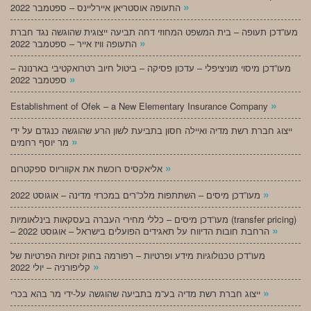
»
התעופה אוסטריאן איירליינס – ספטמבר 2022
מעו”דכן תעופה – בית המשפט המחוזי דחה תביעה ייצוגית שהוגשה נגד חברת
»
התעופה וויז אייר – ספטמבר 2022
מעו”דכן מיסוי מוניציפלי – עדכון פסיקה – ביטול חיוב רטרואקטיבי בארנונה –
»
ספטמבר 2022
»
Establishment of Ofek – a New Elementary Insurance Company
ייצוג חברת רשת מדיה ואיילה חסון בתביעת לשון הרע שהוגשה כנגדם על ידי
»
מר יוסף רחמים
»
אליאקסיס רוכשת את אקווריוס ספקטרום
»
מעו”דכן מיסים – השתתפות מלכ”רים במכרזי מדינה – אוגוסט 2022
מעו”דכן מיסים – כללי מחירי העברה בעסקאות בינלאומיות (transfer pricing)
»
– הרחבת חובות הדיווח על תאגידים הפועלים בישראל – אוגוסט 2022
מעו”דכן טכנולוגיות מידע ופרטיות – רפורמה בחוק זכויות הפרטיות של
»
קליפורניה – יולי 2022
»
ייצוג חברת רשת מדיה בע”מ בתביעה שהוגשה על-ידי מר בהא בכרי