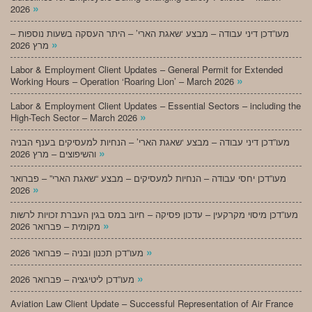
»
2026
מעו”דכן דיני עבודה – מבצע ‘שאגת הארי’ – היתר העסקה בשעות נוספות –
»
מרץ 2026
Labor & Employment Client Updates – General Permit for Extended
»
Working Hours – Operation ‘Roaring Lion’ – March 2026
Labor & Employment Client Updates – Essential Sectors – including the
»
High-Tech Sector – March 2026
מעו”דכן דיני עבודה – מבצע ‘שאגת הארי’ – הנחיות למעסיקים בענף הבניה
»
והשיפוצים – מרץ 2026
מעו”דכן יחסי עבודה – הנחיות למעסיקים – מבצע “שאגת הארי” – פברואר
»
2026
מעו”דכן מיסוי מקרקעין – עדכון פסיקה – חיוב במס בגין העברת זכויות לרשות
»
מקומית – פברואר 2026
»
מעו”דכן תכנון ובניה – פברואר 2026
»
מעו”דכן ליטיגציה – פברואר 2026
Aviation Law Client Update – Successful Representation of Air France