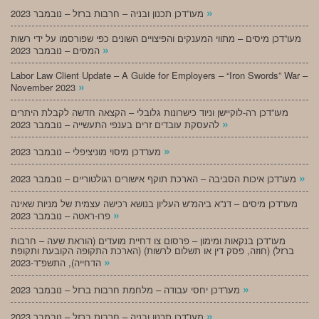
»
מעו”דכן תכנון ובניה – חרבות ברזל – נובמבר 2023
מעו”דכן מיסים – מתווי המענקים והפיצויים השונים כפי שפורסמו על ידי רשות
»
המסים – נובמבר 2023
Labor Law Client Update – A Guide for Employers – “Iron Swords” War –
»
November 2023
מעו”דכן רה-לוקיישן וניוד כישרונות גלובלי – הקצאה חדשה לקבלת היתרים
»
להעסקת עובדים זרים בענפי התעשייה – נובמבר 2023
»
מעו”דכן מיסוי מוניציפלי – נובמבר 2023
»
מעו”דכן איכות הסביבה – הארכת תוקף אישורים רגולטוריים – נובמבר 2023
מעו”דכן מיסים – דנ”א ביהמ”ש העליון בנושא רכישה עצמית של מניות שאינה
»
פרו-ראטה – נובמבר 2023
מעו”דכן בנקאות ומימון – פרסום צו דחיית מועדים (הוראת שעה – חרבות
ברזל) (חוזה, פסק דין או תשלום לרשות) (הארכת התקופה הקובעת ותקופת
»
הדחייה), התשפ”ד-2023
»
מעו”דכן יחסי עבודה – מלחמת חרבות ברזל – נובמבר 2023
»
מעו”דכן תכנון ובניה – חרבות ברזל – נובמבר 2023