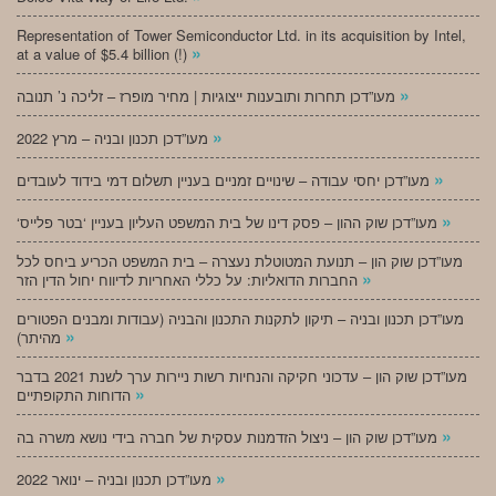
Representation of Tower Semiconductor Ltd. in its acquisition by Intel,
»
at a value of $5.4 billion (!)
»
מעו”דכן תחרות ותובענות ייצוגיות | מחיר מופרז – זליכה נ’ תנובה
»
מעו”דכן תכנון ובניה – מרץ 2022
»
מעו”דכן יחסי עבודה – שינויים זמניים בעניין תשלום דמי בידוד לעובדים
»
‘מעו”דכן שוק ההון – פסק דינו של בית המשפט העליון בעניין ‘בטר פלייס
מעו”דכן שוק הון – תנועת המטוטלת נעצרה – בית המשפט הכריע ביחס לכל
»
החברות הדואליות: על כללי האחריות לדיווח יחול הדין הזר
מעו”דכן תכנון ובניה – תיקון לתקנות התכנון והבניה (עבודות ומבנים הפטורים
»
מהיתר)
מעו”דכן שוק הון – עדכוני חקיקה והנחיות רשות ניירות ערך לשנת 2021 בדבר
»
הדוחות התקופתיים
»
מעו”דכן שוק הון – ניצול הזדמנות עסקית של חברה בידי נושא משרה בה
»
מעו”דכן תכנון ובניה – ינואר 2022