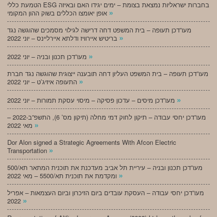
הטמעת כללי ESG בחברות ישראליות נמצאת בצומת – ימים יגידו האם ובאיזה
»
אופן יאומצו הכללים בשוק ההון המקומי
מעו”דכן תעופה – בית המשפט דחה דרישה לגילוי מסמכים שהוגשה נגד
»
בריטיש איירוויז ודלתא איירליינס – יוני 2022
»
מעו”דכן תכנון ובניה – יוני 2022
מעו”דכן תעופה – בית המשפט העליון דחה תובענה ייצוגית שהוגשה נגד חברת
»
התעופה איזיג’ט – יוני 2022
»
מעו”דכן מיסים – עדכון פסיקה – מיסוי עסקת תמורות – יוני 2022
מעו”דכן יחסי עבודה – תיקון לחוק דמי מחלה (תיקון מס’ 6), התשפ”ב-2022 –
»
מאי 2022
Dor Alon signed a Strategic Agreements With Afcon Electric
»
Transportation
מעו”דכן תכנון ובניה – עיריית תל אביב מעדכנת את תוכנית המתאר תא/500
»
ומקדמת את תוכנית תא/5500 – מאי 2022
מעו”דכן יחסי עבודה – העסקת עובדים ביום הזיכרון וביום העצמאות – אפריל
»
2022