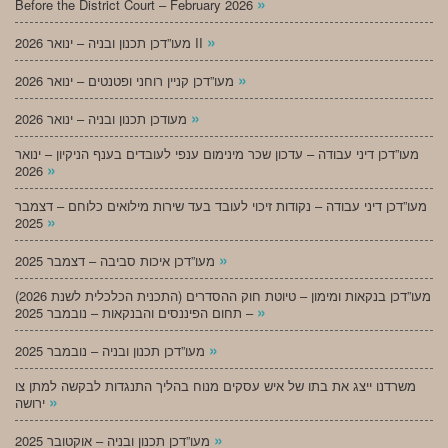
»
Before the District Court – February 2026
»
מעו”דכן תכנון ובניה – ינואר 2026 II
»
מעו”דכן קניין רוחני ופטנטים – ינואר 2026
»
מעודכן תכנון ובניה – ינואר 2026
מעו”דכן דיני עבודה – עדכון שכר מינימום ענפי לעובדים בענף הניקיון – ינואר
»
2026
מעו”דכן דיני עבודה – נקודות זיכוי לעובד בעד שירות מילואים כלוחם – דצמבר
»
2025
»
מעו”דכן איכות סביבה – דצמבר 2025
מעו”דכן בנקאות ומימון – טיוטת חוק ההסדרים (התכנית הכלכלית לשנת 2026)
»
– תחום הפיננסים והבנקאות – נובמבר 2025
»
מעו”דכן תכנון ובניה – נובמבר 2025
משרדנו ייצג את בתו של איש עסקים מנוח בהליך התנגדות לבקשה למתן צו
»
ירושה
»
מעו”דכן תכנון ובניה – אוקטובר 2025