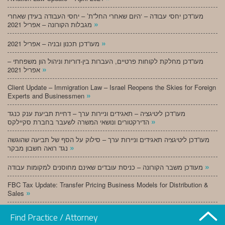
מעו”דכן יחסי עבודה – ‘היום שאחרי החל”ת’ – יחסי העבודה בעידן שאחרי
»
מגבלות הקורונה – אפריל 2021
»
מעו”דכן תכנון ובניה – אפריל 2021
מעו”דכן מחלקת לקוחות פרטיים, העברות בין-דוריות וניהול הון משפחתי –
»
אפריל 2021
Client Update – Immigration Law – Israel Reopens the Skies for Foreign
»
Experts and Businessmen
מעו”דכן ליטיגציה – תאגידים וניירות ערך – דחיית תביעת ענק כנגד
»
הדירקטורים ונושאי המשרה לשעבר בחברת סקיילקס
מעו”דכן ליטיגציה תאגידים וניירות ערך – סילוק על הסף של תביעה שהוגשה
»
נגד רואה חשבון מבקר
»
מעודכן משבר הקורונה – כניסת עובדים שאינם מחוסנים למקומות עבודה
FBC Tax Update: Transfer Pricing Business Models for Distribution &
»
Sales
»
מעו”דכן תכנון ובניה – מרץ 2021
Find Practice / Attorney