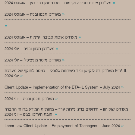
»
מעו”דכן איכות סביבה וקיימות – מס פחמן כבר כאן – אוגוסט 2024
»
מעו”דכן תכנון ובניה – אוגוסט 2024
»
»
מעו”דכן איכות סביבה וקיימות – אוגוסט 2024
»
מעו”דכן תכנון ובניה – יולי 2024
»
מעו”דכן מיסוי מוניציפלי – יולי 2024
מעו”דכן רה-לוקיישן וניוד כישרונות גלובלי – כניסה לתוקף של מערכת ETA-IL –
»
יולי 2024
»
Client Update – Implementation of the ETA-IL System – July 2024
»
מעו”דכן תכנון ובניה – יוני 2024
מעו”דכן שוק הון – חידושים בדיני ניירות ערך – מהותיות המידע בדווחי החברה
»
וחובת העדכון בגינו – יוני 2024
»
Labor Law Client Update – Employment of Teenagers – June 2024