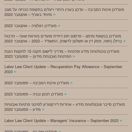
מעו”דכן איכות הסביבה – עדכון בעניין היתרי רעלים בתקופת הכרזה על מצב
»
מיוחד בעורף – אוקטובר 2023
»
מעו”דכן רגולציה – אוקטובר 2023
מעו”דכן בנקאות ומימון – פרסום חוק דחיית מועדים (הוראת שעה – חרבות
»
ברזל) (חוזה, פסק דין או תשלום לרשות), התשפ”ד – 2023 – אוקטובר 2023
מעו”דכן טכנולוגיות מידע ופרטיות – מדריך ליישום תקנה 15 לתקנות הגנת
»
הפרטיות (אבטחת מידע) – ספטמבר 2023
Labor Law Client Update – Recuperation Pay Allowance – September
»
2023
»
מעו”דכן איכות הסביבה – ספטמבר 2023
»
מעו”דכן תכנון ובניה – ספטמבר 2023
מעו”דכן סייבר וטכנולוגיות מידע – אחריות דירקטוריון לסיכוני פרטיות ואבטחת
»
מידע – ספטמבר 2023
»
Labor Law Client Update – Managers’ Insurance – September 2023
»
מעו”דכן שוק הון – ספטמבר 2023