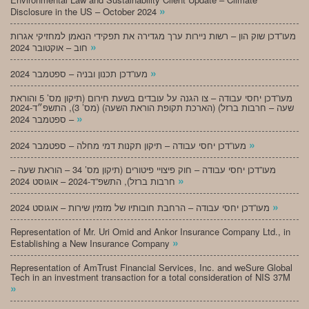
»
Disclosure in the US – October 2024
מעו”דכן שוק הון – רשות ניירות ערך מגדירה את תפקידי הנאמן למחזיקי אגרות
»
חוב – אוקטובר 2024
»
מעו”דכן תכנון ובניה – ספטמבר 2024
מעו”דכן יחסי עבודה – צו הגנה על עובדים בשעת חירום (תיקון מס’ 5 והוראת
שעה – חרבות ברזל) (הארכת תקופת הוראת השעה) (מס’ 3), התשפ״ד-2024
»
– ספטמבר 2024
»
מעו”דכן יחסי עבודה – תיקון תקנות דמי מחלה – ספטמבר 2024
מעו”דכן יחסי עבודה – חוק פיצויי פיטורים (תיקון מס’ 34 – הוראת שעה –
»
חרבות ברזל), התשפ”ד-2024 – אוגוסט 2024
»
מעו”דכן יחסי עבודה – הרחבת חובותיו של מזמין שירות – אוגוסט 2024
Representation of Mr. Uri Omid and Ankor Insurance Company Ltd., in
»
Establishing a New Insurance Company
Representation of AmTrust Financial Services, Inc. and weSure Global
Tech in an investment transaction for a total consideration of NIS 37M
»