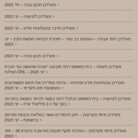
»
מעו”דכן תכנון ובניה – יולי 2023
»
מעו”דכן ליטיגציה – יוני 2023
»
מעו”דכן סייבר וטכנולוגיות מידע – יוני 2023
מעו”דכן יחסי עבודה – העסקת בני נוער – תזכורת לקראת חופשת הקיץ – יוני
»
2023
»
מעו”דכן תכנון ובניה – יוני 2023
מעו”דכן תעופה – בית המשפט דחה תובענה ייצוגית שהוגשה נגד חברת
»
השילוח DHL – יוני 2023
מעו”דכן טכנולוגיות מידע ופרטיות – צרפת מסדירה את תחום המשפיענים
»
באמצעות חוק תקדימי – יוני 2023
מעו”דכן ליטיגציה – בית המשפט הכלכלי דחה בקשה להיתר המצאה בתביעה
»
בסך של כ-2 מיליארד ש”ח – יוני 2023
מעו”דכן מיסוי מקרקעין – חוק ההסדרים אושר במליאת הכנסת ופורסם
»
ברשומות – יוני 2023
מעו”דכן מיסוי מקרקעין – הארכת תוקף הטבות מס שבח בתמ”א 38 – מאי
»
2023