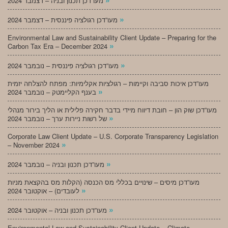
מעו”דכן תכנון ובניה – דצמבר 2024
»
מעו”דכן רגולציה פיננסית – דצמבר 2024
Environmental Law and Sustainability Client Update – Preparing for the
»
Carbon Tax Era – December 2024
»
מעו”דכן רגולציה פיננסית – נובמבר 2024
מעו”דכן איכות סביבה וקיימות – רגולציות אקלימיות: מפתח להצלחה יזמית
»
בענף הקליימטק – נובמבר 2024
מעו”דכן שוק הון – חובת דיווח מיידי בדבר חקירה פלילית או הליך בירור מנהלי
»
של רשות ניירות ערך – נובמבר 2024
Corporate Law Client Update – U.S. Corporate Transparency Legislation
»
– November 2024
»
מעו”דכן תכנון ובניה – נובמבר 2024
מעו”דכן מיסים – שינויים בכללי מס הכנסה (הקלות מס בהקצאת מניות
»
לעובדים) – אוקטובר 2024
»
מעו”דכן תכנון ובניה – אוקטובר 2024
Environmental Law and Sustainability Client Update – Climate