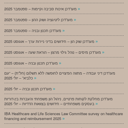
»
מעו”דכן איכות סביבה וקיימות – ספטמבר 2025
»
מעו”דכן ליטיגציה ושוק ההון – ספטמבר 2025
»
מעו”דכן תכנון ובניה – ספטמבר 2025
»
מעו”דכן שוק הון – חידושים בדיני ניירות ערך – אוגוסט 2025
»
מעו”דכן מיסים – נוהל גילוי מרצון – הוראת שעה – אוגוסט 2025
»
מעו”דכן תכנון ובניה – אוגוסט 2025
מעו”דכן דיני עבודה – מתווה הפיצויים לחופשה ללא תשלום (חל”ת) – “עם
»
כלביא” – יולי 2025
»
מעו”דכן תכנון ובניה – יולי 2025
מעו”דכן מחלקת לקוחות פרטיים, ניהול הון משפחתי והעברות בין-דוריות
»
בעסקים משפחתיים – חידושים בצוואות הדדיות – יולי 2025
IBA Healthcare and Life Sciences Law Committee survey on healthcare
»
financing and reimbursement 2025