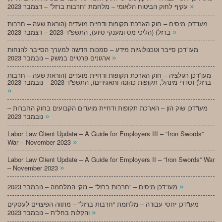
»
עקיף לחוק הביטוח הלאומי – מלחמת “חרבות ברזל” – דצמבר 2023
מעו”דכן מיסים – חוק הארכת תקופות ודחיית מועדים (הוראת שעה – חרבות
»
ברזל) (הליכי מס ומענקי סיוע), התשפ”ד-2023 – דצמבר 2023
מעו”דכן סייבר וטכנולוגיות מידע – סמכות חדשה למערך הסייבר להנחות
»
ארגונים פרטיים במשק – נובמבר 2023
מעו”דכן רגולציה – חוק הארכת תקופות ודחיית מועדים (הוראת שעה – חרבות
ברזל) (סדרי מינהל, תקופות כהונה ותאגידים), התשפ”ד-2023 – נובמבר 2023
»
מעו”דכן שוק הון – הארכת תקופות ודחיית מועדים הקבועים בחוק החברות –
»
נובמבר 2023
Labor Law Client Update – A Guide for Employers III – “Iron Swords”
»
War – November 2023
Labor Law Client Update – A Guide for Employers II – “Iron Swords” War
»
– November 2023
»
מעו”דכן מיסים – “חרבות ברזל” – נזקי המלחמה – נובמבר 2023
מעו”דכן יחסי עבודה – מלחמת “חרבות ברזל” – מתווה הפיצויים לעסקים
»
והקלות בחל”ת – נובמבר 2023