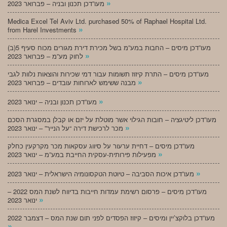
»
מעו”דכן תכנון ובניה – פברואר 2023
Medica Excel Tel Aviv Ltd. purchased 50% of Raphael Hospital Ltd.
»
from Harel Investments
מעו”דכן מיסים – החבות במע”מ בשל מכירת דירת מגורים מכוח סעיף 5(ב)
»
לחוק מע”מ – פברואר 2023
מעו”דכן מיסים – התרת קיזוז תשומות עבור דמי שכירות והוצאות נלוות לגבי
»
מבנה ששימש לארוחות עובדים – פברואר 2023
»
מעו”דכן תכנון ובניה – ינואר 2023
מעו”דכן ליטיגציה – חובות הגילוי אשר מוטלת על יזם או קבלן במסגרת הסכם
»
מכר לרכישת דירה “על הנייר” – ינואר 2023
מעו”דכן מיסים – דחיית ערעור על סיווג עסקאות מכר מקרקעין כחלק
»
מפעילות פירותית-עסקית החייבת במע”מ – ינואר 2023
»
מעו”דכן איכות הסביבה – טיוטת הטקסונומיה הישראלית – ינואר 2023
מעו”דכן מיסים – פרסום רשימת עמדות חייבות בדיווח לשנת המס 2022 –
»
ינואר 2023
מעו”דכן בלוקצ’יין ומיסים – קיזוז הפסדים לפני תום שנת המס – דצמבר 2022
»