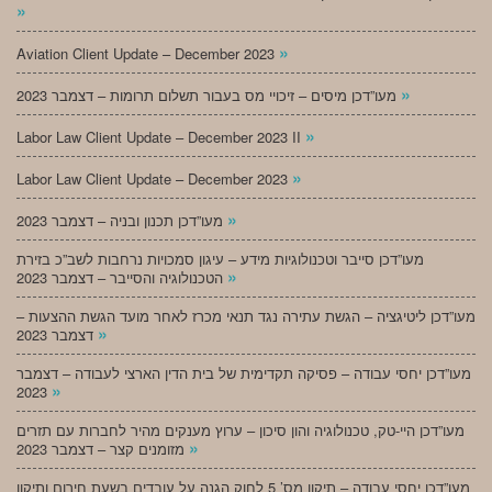
»
»
Aviation Client Update – December 2023
»
מעו”דכן מיסים – זיכויי מס בעבור תשלום תרומות – דצמבר 2023
»
Labor Law Client Update – December 2023 II
»
Labor Law Client Update – December 2023
»
מעו”דכן תכנון ובניה – דצמבר 2023
מעו”דכן סייבר וטכנולוגיות מידע – עיגון סמכויות נרחבות לשב”כ בזירת
»
הטכנולוגיה והסייבר – דצמבר 2023
מעו”דכן ליטיגציה – הגשת עתירה נגד תנאי מכרז לאחר מועד הגשת ההצעות –
»
דצמבר 2023
מעו”דכן יחסי עבודה – פסיקה תקדימית של בית הדין הארצי לעבודה – דצמבר
»
2023
מעו”דכן היי-טק, טכנולוגיה והון סיכון – ערוץ מענקים מהיר לחברות עם תזרים
»
מזומנים קצר – דצמבר 2023
מעו”דכן יחסי עבודה – תיקון מס’ 5 לחוק הגנה על עובדים בשעת חירום ותיקון