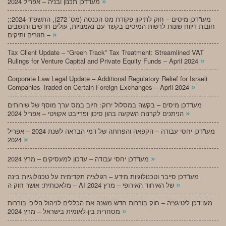
»
מעו”דכן תכנון ובניה – אפריל 2024
;מעו”דכן מיסים – חוק לתיקון פקודת מס הכנסה (מס’ 272), התשפ”ד-2024:
חובות דיווח שונות לרשות המיסים בקשר עם נאמנויות, עולים חדשים ותושבים
»
חוזרים ותיקים –
Tax Client Update – “Green Track” Tax Treatment: Streamlined VAT
»
Rulings for Venture Capital and Private Equity Funds – April 2024
Corporate Law Legal Update – Additional Regulatory Relief for Israeli
»
Companies Traded on Certain Foreign Exchanges – April 2024
מעו”דכן מיסים – בקשה במסלול ירוק: חיוב במס ערך מוסף של שירותים
»
הניתנים לקרנות השקעה בהון סיכון ופרייבט אקוויטי – אפריל 2024
מעו”דכן יחסי עבודה – הקפאה והפחתה של דמי הבראה לשנת 2024 – אפריל
»
2024
»
מעו”דכן יחסי עבודה – עדכון למעסיקים – מרץ 2024
מעו”דכן סייבר וטכנולוגיות מידע – רגולציה תקדימית על טכנולוגיות בינה
»
מלאכותית: אושר חוק ה – AI של האיחוד האירופי – מרץ 2024
מעו”דכן ליטיגציה – חוק בוררות חדש משנה את הכללים לניהול הליכי בוררות
»
מסחרית בין-לאומית בישראל – מרץ 2024