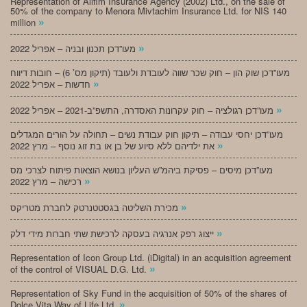
Representation of Alifim Insurance Agency (2002) Ltd., on the sale of
50% of the company to Menora Mivtachim Insurance Ltd. for NIS 140
»
million
»
מעו”דכן תכנון ובניה – אפריל 2022
מעו”דכן שוק הון – חוק שכר שווה לעובדת ולעובד (תיקון מס’ 6) – חובות דיווח
»
חדשות – אפריל 2022
»
מעו”דכן רגולציה – חוק עקרונות האסדרה, התשפ”ב-2021 – אפריל 2022
מעו”דכן יחסי עבודה – תיקון חוק עבודת נשים – תחולה על הורים המגדלים
»
את ילדיהם ללא סיוע של בן או בת זוג נוסף – מרץ 2022
מעו”דכן מיסים – פסיקת ביהמ”ש העליון בנושא הוצאות פיתוח לצרכי מס
»
רכישה – מרץ 2022
»
מכירת השליטה בגסטטנרטק לחברת מטריקס
»
ייצוג רפק אנרגיה בעסקה לרכישת שתי חברות מידי דלק
Representation of Icon Group Ltd. (iDigital) in an acquisition agreement
»
of the control of VISUAL D.G. Ltd.
Representation of Sky Fund in the acquisition of 50% of the shares of
»
Dolce Vita Way of Life Ltd.