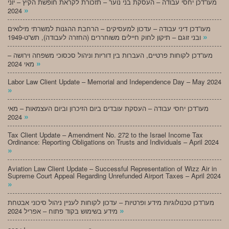
מעו”דכן יחסי עבודה – העסקת בני נוער – תזכורת לקראת חופשת הקיץ – יוני
»
2024
מעו”דכן דיני עבודה – עדכון למעסיקים – הרחבת ההגנות למשרתי מילואים
»
ובני זוגם – תיקון לחוק חיילים משוחררים (החזרה לעבודה), תש”ט-1949
מעו”דכן לקוחות פרטיים, העברות בין דוריות וניהול סכסוכי משפחה וירושה –
»
מאי 2024
Labor Law Client Update – Memorial and Independence Day – May 2024
»
מעו”דכן יחסי עבודה – העסקת עובדים ביום הזיכרון וביום העצמאות – מאי
»
2024
Tax Client Update – Amendment No. 272 to the Israel Income Tax
Ordinance: Reporting Obligations on Trusts and Individuals – April 2024
»
Aviation Law Client Update – Successful Representation of Wizz Air in
Supreme Court Appeal Regarding Unrefunded Airport Taxes – April 2024
»
מעו”דכן טכנולוגיות מידע ופרטיות – עדכון לקוחות לעניין ניהול סיכוני אבטחת
»
מידע בשימוש בקוד פתוח – אפריל 2024