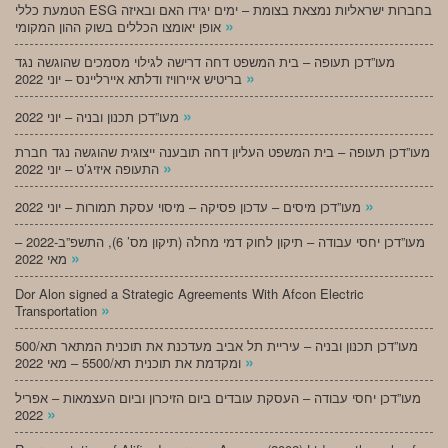
הטמעת כללי ESG בחברות ישראליות נמצאת בצומת – ימים יגידו האם ובאיזה
»
אופן יאומצו הכללים בשוק ההון המקומי
מעו”דכן תעופה – בית המשפט דחה דרישה לגילוי מסמכים שהוגשה נגד
»
בריטיש איירוויז ודלתא איירליינס – יוני 2022
»
מעו”דכן תכנון ובניה – יוני 2022
מעו”דכן תעופה – בית המשפט העליון דחה תובענה ייצוגית שהוגשה נגד חברת
»
התעופה איזיג’ט – יוני 2022
»
מעו”דכן מיסים – עדכון פסיקה – מיסוי עסקת תמורות – יוני 2022
מעו”דכן יחסי עבודה – תיקון לחוק דמי מחלה (תיקון מס’ 6), התשפ”ב-2022 –
»
מאי 2022
Dor Alon signed a Strategic Agreements With Afcon Electric
»
Transportation
מעו”דכן תכנון ובניה – עיריית תל אביב מעדכנת את תוכנית המתאר תא/500
»
ומקדמת את תוכנית תא/5500 – מאי 2022
מעו”דכן יחסי עבודה – העסקת עובדים ביום הזיכרון וביום העצמאות – אפריל
»
2022