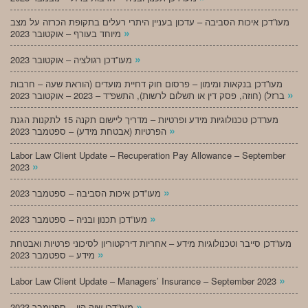
מעו”דכן איכות הסביבה – עדכון בעניין היתרי רעלים בתקופת הכרזה על מצב
»
מיוחד בעורף – אוקטובר 2023
»
מעו”דכן רגולציה – אוקטובר 2023
מעו”דכן בנקאות ומימון – פרסום חוק דחיית מועדים (הוראת שעה – חרבות
»
ברזל) (חוזה, פסק דין או תשלום לרשות), התשפ”ד – 2023 – אוקטובר 2023
מעו”דכן טכנולוגיות מידע ופרטיות – מדריך ליישום תקנה 15 לתקנות הגנת
»
הפרטיות (אבטחת מידע) – ספטמבר 2023
Labor Law Client Update – Recuperation Pay Allowance – September
»
2023
»
מעו”דכן איכות הסביבה – ספטמבר 2023
»
מעו”דכן תכנון ובניה – ספטמבר 2023
מעו”דכן סייבר וטכנולוגיות מידע – אחריות דירקטוריון לסיכוני פרטיות ואבטחת
»
מידע – ספטמבר 2023
»
Labor Law Client Update – Managers’ Insurance – September 2023
»
מעו”דכן שוק הון – ספטמבר 2023