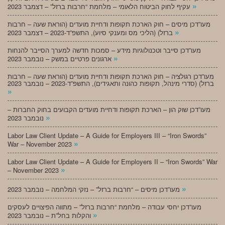
»
עקיף לחוק הביטוח הלאומי – מלחמת “חרבות ברזל” – דצמבר 2023
מעו”דכן מיסים – חוק הארכת תקופות ודחיית מועדים (הוראת שעה – חרבות
»
ברזל) (הליכי מס ומענקי סיוע), התשפ”ד-2023 – דצמבר 2023
מעו”דכן סייבר וטכנולוגיות מידע – סמכות חדשה למערך הסייבר להנחות
»
ארגונים פרטיים במשק – נובמבר 2023
מעו”דכן רגולציה – חוק הארכת תקופות ודחיית מועדים (הוראת שעה – חרבות
ברזל) (סדרי מינהל, תקופות כהונה ותאגידים), התשפ”ד-2023 – נובמבר 2023
»
מעו”דכן שוק הון – הארכת תקופות ודחיית מועדים הקבועים בחוק החברות –
»
נובמבר 2023
Labor Law Client Update – A Guide for Employers III – “Iron Swords”
»
War – November 2023
Labor Law Client Update – A Guide for Employers II – “Iron Swords” War
»
– November 2023
»
מעו”דכן מיסים – “חרבות ברזל” – נזקי המלחמה – נובמבר 2023
מעו”דכן יחסי עבודה – מלחמת “חרבות ברזל” – מתווה הפיצויים לעסקים
»
והקלות בחל”ת – נובמבר 2023