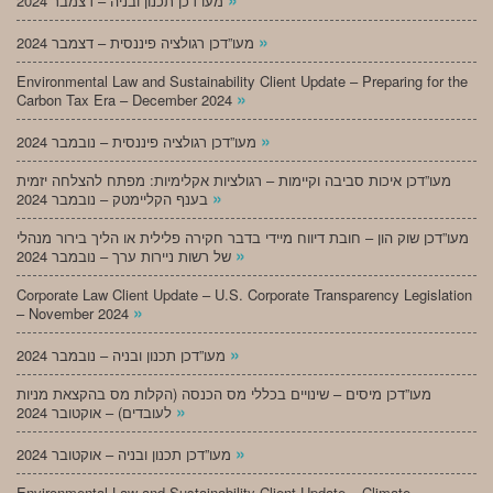
מעו”דכן תכנון ובניה – דצמבר 2024
»
מעו”דכן רגולציה פיננסית – דצמבר 2024
Environmental Law and Sustainability Client Update – Preparing for the
»
Carbon Tax Era – December 2024
»
מעו”דכן רגולציה פיננסית – נובמבר 2024
מעו”דכן איכות סביבה וקיימות – רגולציות אקלימיות: מפתח להצלחה יזמית
»
בענף הקליימטק – נובמבר 2024
מעו”דכן שוק הון – חובת דיווח מיידי בדבר חקירה פלילית או הליך בירור מנהלי
»
של רשות ניירות ערך – נובמבר 2024
Corporate Law Client Update – U.S. Corporate Transparency Legislation
»
– November 2024
»
מעו”דכן תכנון ובניה – נובמבר 2024
מעו”דכן מיסים – שינויים בכללי מס הכנסה (הקלות מס בהקצאת מניות
»
לעובדים) – אוקטובר 2024
»
מעו”דכן תכנון ובניה – אוקטובר 2024
Environmental Law and Sustainability Client Update – Climate