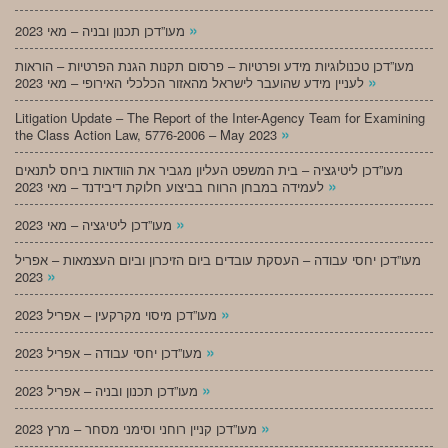
»
מעו”דכן תכנון ובניה – מאי 2023
מעו”דכן טכנולוגיות מידע ופרטיות – פרסום תקנות הגנת הפרטיות – הוראות
»
לעניין מידע שהועבר לישראל מהאזור הכלכלי האירופי – מאי 2023
Litigation Update – The Report of the Inter-Agency Team for Examining
»
the Class Action Law, 5776-2006 – May 2023
מעו”דכן ליטיגציה – בית המשפט העליון מגביר את הוודאות ביחס לתנאים
»
לעמידה במבחן הרווח בביצוע חלוקת דיבידנד – מאי 2023
»
מעו”דכן ליטיגציה – מאי 2023
מעו”דכן יחסי עבודה – העסקת עובדים ביום הזיכרון וביום העצמאות – אפריל
»
2023
»
מעו”דכן מיסוי מקרקעין – אפריל 2023
»
מעו”דכן יחסי עבודה – אפריל 2023
»
מעו”דכן תכנון ובניה – אפריל 2023
»
מעו”דכן קניין רוחני וסימני מסחר – מרץ 2023