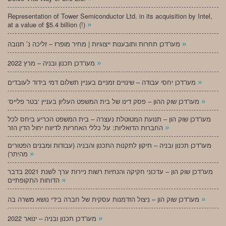
Representation of Tower Semiconductor Ltd. in its acquisition by Intel,
»
at a value of $5.4 billion (!)
»
מעו”דכן תחרות ותובענות ייצוגיות | מחיר מופרז – זליכה נ’ תנובה
»
מעו”דכן תכנון ובניה – מרץ 2022
»
מעו”דכן יחסי עבודה – שינויים זמניים בעניין תשלום דמי בידוד לעובדים
»
‘מעו”דכן שוק ההון – פסק דינו של בית המשפט העליון בעניין ‘בטר פלייס
מעו”דכן שוק הון – תנועת המטוטלת נעצרה – בית המשפט הכריע ביחס לכל
»
החברות הדואליות: על כללי האחריות לדיווח יחול הדין הזר
מעו”דכן תכנון ובניה – תיקון לתקנות התכנון והבניה (עבודות ומבנים הפטורים
»
מהיתר)
מעו”דכן שוק הון – עדכוני חקיקה והנחיות רשות ניירות ערך לשנת 2021 בדבר
»
הדוחות התקופתיים
»
מעו”דכן שוק הון – ניצול הזדמנות עסקית של חברה בידי נושא משרה בה
»
מעו”דכן תכנון ובניה – ינואר 2022