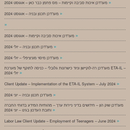
»
מעו”דכן איכות סביבה וקיימות – מס פחמן כבר כאן – אוגוסט 2024
»
מעו”דכן תכנון ובניה – אוגוסט 2024
»
»
מעו”דכן איכות סביבה וקיימות – אוגוסט 2024
»
מעו”דכן תכנון ובניה – יולי 2024
»
מעו”דכן מיסוי מוניציפלי – יולי 2024
מעו”דכן רה-לוקיישן וניוד כישרונות גלובלי – כניסה לתוקף של מערכת ETA-IL –
»
יולי 2024
»
Client Update – Implementation of the ETA-IL System – July 2024
»
מעו”דכן תכנון ובניה – יוני 2024
מעו”דכן שוק הון – חידושים בדיני ניירות ערך – מהותיות המידע בדווחי החברה
»
וחובת העדכון בגינו – יוני 2024
»
Labor Law Client Update – Employment of Teenagers – June 2024