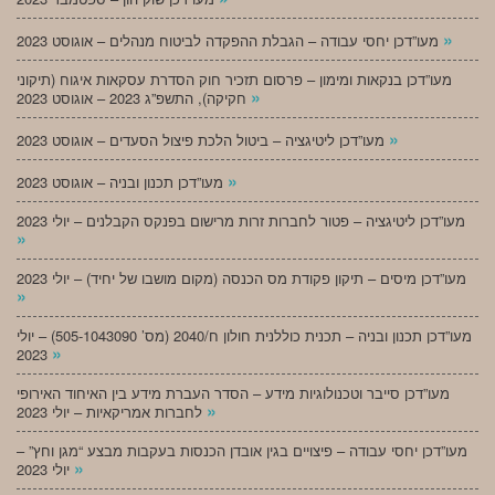
»
מעו”דכן יחסי עבודה – הגבלת ההפקדה לביטוח מנהלים – אוגוסט 2023
מעו”דכן בנקאות ומימון – פרסום תזכיר חוק הסדרת עסקאות איגוח (תיקוני
»
חקיקה), התשפ”ג 2023 – אוגוסט 2023
»
מעו”דכן ליטיגציה – ביטול הלכת פיצול הסעדים – אוגוסט 2023
»
מעו”דכן תכנון ובניה – אוגוסט 2023
מעו”דכן ליטיגציה – פטור לחברות זרות מרישום בפנקס הקבלנים – יולי 2023
»
מעו”דכן מיסים – תיקון פקודת מס הכנסה (מקום מושבו של יחיד) – יולי 2023
»
מעו”דכן תכנון ובניה – תכנית כוללנית חולון ח/2040 (מס’ 505-1043090) – יולי
»
2023
מעו”דכן סייבר וטכנולוגיות מידע – הסדר העברת מידע בין האיחוד האירופי
»
לחברות אמריקאיות – יולי 2023
מעו”דכן יחסי עבודה – פיצויים בגין אובדן הכנסות בעקבות מבצע “מגן וחץ” –
»
יולי 2023