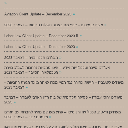
»
»
Aviation Client Update – December 2023
»
מעו”דכן מיסים – זיכויי מס בעבור תשלום תרומות – דצמבר 2023
»
Labor Law Client Update – December 2023 II
»
Labor Law Client Update – December 2023
»
מעו”דכן תכנון ובניה – דצמבר 2023
מעו”דכן סייבר וטכנולוגיות מידע – עיגון סמכויות נרחבות לשב”כ בזירת
»
הטכנולוגיה והסייבר – דצמבר 2023
מעו”דכן ליטיגציה – הגשת עתירה נגד תנאי מכרז לאחר מועד הגשת ההצעות –
»
דצמבר 2023
מעו”דכן יחסי עבודה – פסיקה תקדימית של בית הדין הארצי לעבודה – דצמבר
»
2023
מעו”דכן היי-טק, טכנולוגיה והון סיכון – ערוץ מענקים מהיר לחברות עם תזרים
»
מזומנים קצר – דצמבר 2023
מעו”דכן יחסי עבודה – תיקון מס’ 5 לחוק הגנה על עובדים בשעת חירום ותיקון