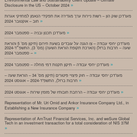
»
Disclosure in the US – October 2024
מעו”דכן שוק הון – רשות ניירות ערך מגדירה את תפקידי הנאמן למחזיקי אגרות
»
חוב – אוקטובר 2024
»
מעו”דכן תכנון ובניה – ספטמבר 2024
מעו”דכן יחסי עבודה – צו הגנה על עובדים בשעת חירום (תיקון מס’ 5 והוראת
שעה – חרבות ברזל) (הארכת תקופת הוראת השעה) (מס’ 3), התשפ״ד-2024
»
– ספטמבר 2024
»
מעו”דכן יחסי עבודה – תיקון תקנות דמי מחלה – ספטמבר 2024
מעו”דכן יחסי עבודה – חוק פיצויי פיטורים (תיקון מס’ 34 – הוראת שעה –
»
חרבות ברזל), התשפ”ד-2024 – אוגוסט 2024
»
מעו”דכן יחסי עבודה – הרחבת חובותיו של מזמין שירות – אוגוסט 2024
Representation of Mr. Uri Omid and Ankor Insurance Company Ltd., in
»
Establishing a New Insurance Company
Representation of AmTrust Financial Services, Inc. and weSure Global
Tech in an investment transaction for a total consideration of NIS 37M
»