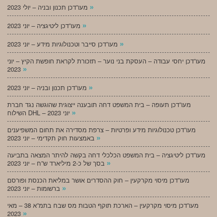
»
מעו”דכן תכנון ובניה – יולי 2023
»
מעו”דכן ליטיגציה – יוני 2023
»
מעו”דכן סייבר וטכנולוגיות מידע – יוני 2023
מעו”דכן יחסי עבודה – העסקת בני נוער – תזכורת לקראת חופשת הקיץ – יוני
»
2023
»
מעו”דכן תכנון ובניה – יוני 2023
מעו”דכן תעופה – בית המשפט דחה תובענה ייצוגית שהוגשה נגד חברת
»
השילוח DHL – יוני 2023
מעו”דכן טכנולוגיות מידע ופרטיות – צרפת מסדירה את תחום המשפיענים
»
באמצעות חוק תקדימי – יוני 2023
מעו”דכן ליטיגציה – בית המשפט הכלכלי דחה בקשה להיתר המצאה בתביעה
»
בסך של כ-2 מיליארד ש”ח – יוני 2023
מעו”דכן מיסוי מקרקעין – חוק ההסדרים אושר במליאת הכנסת ופורסם
»
ברשומות – יוני 2023
מעו”דכן מיסוי מקרקעין – הארכת תוקף הטבות מס שבח בתמ”א 38 – מאי
»
2023