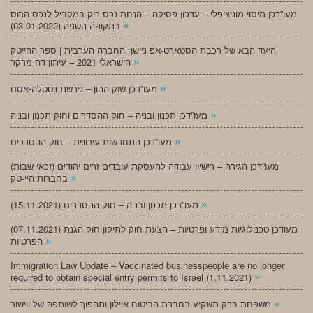
מעו”דכן מיסוי מוניציפלי – עדכון פסיקה – הנחת נכס ריק במקביל לנכס הרוס
»
בתקופה השניה (03.01.2022)
היעד הבא של רכבת הסטארט-אפ ניישן: החברה הערבית | ספר ההייטק
»
הישראלי 2021 – עיתון דה מרקר
»
מעו”דכן שוק ההון – פרשת נסטלה-אסם
»
מעו”דכן תכנון ובניה – חוק ההסדרים וחוק תכנון ובניה
»
מעו”דכן התחדשות עירונית – חוק ההסדרים
מעו”דכן הגירה – רישיון עבודה להעסקת עובדים זרים יהודים (זכאי שבות)
»
בחברות היי-טק
»
מעו”דכן תכנון ובניה – חוק ההסדרים (15.11.2021)
(07.11.2021) מעודכן טכנולוגיות מידע ופרטיות – הצעת חוק לתיקון חוק הגנת
»
הפרטיות
Immigration Law Update – Vaccinated businesspeople are no longer
»
required to obtain special entry permits to Israel (1.11.2021)
»
משפחת ברק תשקיע בחברת הביטוח איילון ותהפוך לשותפה של ווישור