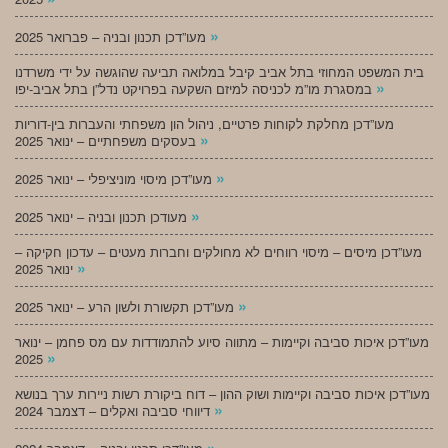
»
מעו”דכן תכנון ובניה – פברואר 2025
בית המשפט המחוזי בתל אביב קיבל במלואה תביעה שהוגשה על ידי משרדנו
»
במסגרת מו”מ לכניסה למיזם השקעה בפרויקט נדל”ן בתל אביב-יפו
מעו”דכן מחלקת לקוחות פרטיים, ניהול הון משפחתי והעברות בין-דוריות
»
בעסקים משפחתיים – ינואר 2025
»
מעו”דכן מיסוי מוניציפלי – ינואר 2025
»
מעודכן תכנון ובניה – ינואר 2025
מעו”דכן מיסים – מיסוי רווחים לא מחולקים וחברות מעטים – עדכון חקיקה –
»
ינואר 2025
»
מעו”דכן תקשורת ולשון הרע – ינואר 2025
מעו”דכן איכות סביבה וקיימות – מתווה סיוע להתמודדות עם מס פחמן – ינואר
»
2025
מעו”דכן איכות סביבה וקיימות ושוק ההון – דוח ביקורת רשות ניירות ערך בנושא
»
דיווחי סביבה ואקלים – דצמבר 2024
»