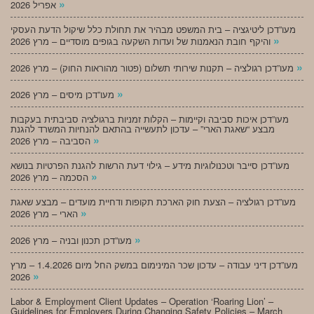
»
אפריל 2026
מעו”דכן ליטיגציה – בית המשפט מבהיר את תחולת כלל שיקול הדעת העסקי
»
והיקף חובת הנאמנות של ועדות השקעה בגופים מוסדיים – מרץ 2026
»
מעו”דכן רגולציה – תקנות שירותי תשלום (פטור מהוראות החוק) – מרץ 2026
»
מעו”דכן מיסים – מרץ 2026
מעו”דכן איכות סביבה וקיימות – הקלות זמניות ברגולציה סביבתית בעקבות
מבצע “שאגת הארי” – עדכון לתעשייה בהתאם להנחיות המשרד להגנת
»
הסביבה – מרץ 2026
מעו”דכן סייבר וטכנולוגיות מידע – גילוי דעת הרשות להגנת הפרטיות בנושא
»
הסכמה – מרץ 2026
מעו”דכן רגולציה – הצעת חוק הארכת תקופות ודחיית מועדים – מבצע שאגת
»
הארי – מרץ 2026
»
מעו”דכן תכנון ובניה – מרץ 2026
מעו”דכן דיני עבודה – עדכון שכר המינימום במשק החל מיום 1.4.2026 – מרץ
»
2026
Labor & Employment Client Updates – Operation ‘Roaring Lion’ –
Guidelines for Employers During Changing Safety Policies – March