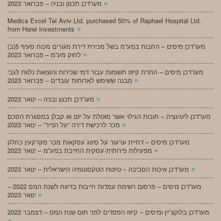
»
מעו”דכן תכנון ובניה – פברואר 2023
Medica Excel Tel Aviv Ltd. purchased 50% of Raphael Hospital Ltd.
»
from Harel Investments
מעו”דכן מיסים – החבות במע”מ בשל מכירת דירת מגורים מכוח סעיף 5(ב)
»
לחוק מע”מ – פברואר 2023
מעו”דכן מיסים – התרת קיזוז תשומות עבור דמי שכירות והוצאות נלוות לגבי
»
מבנה ששימש לארוחות עובדים – פברואר 2023
»
מעו”דכן תכנון ובניה – ינואר 2023
מעו”דכן ליטיגציה – חובות הגילוי אשר מוטלת על יזם או קבלן במסגרת הסכם
»
מכר לרכישת דירה “על הנייר” – ינואר 2023
מעו”דכן מיסים – דחיית ערעור על סיווג עסקאות מכר מקרקעין כחלק
»
מפעילות פירותית-עסקית החייבת במע”מ – ינואר 2023
»
מעו”דכן איכות הסביבה – טיוטת הטקסונומיה הישראלית – ינואר 2023
מעו”דכן מיסים – פרסום רשימת עמדות חייבות בדיווח לשנת המס 2022 –
»
ינואר 2023
מעו”דכן בלוקצ’יין ומיסים – קיזוז הפסדים לפני תום שנת המס – דצמבר 2022
»