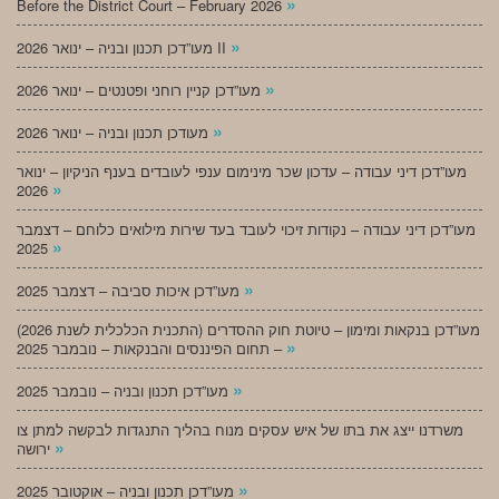
»
Before the District Court – February 2026
»
מעו”דכן תכנון ובניה – ינואר 2026 II
»
מעו”דכן קניין רוחני ופטנטים – ינואר 2026
»
מעודכן תכנון ובניה – ינואר 2026
מעו”דכן דיני עבודה – עדכון שכר מינימום ענפי לעובדים בענף הניקיון – ינואר
»
2026
מעו”דכן דיני עבודה – נקודות זיכוי לעובד בעד שירות מילואים כלוחם – דצמבר
»
2025
»
מעו”דכן איכות סביבה – דצמבר 2025
מעו”דכן בנקאות ומימון – טיוטת חוק ההסדרים (התכנית הכלכלית לשנת 2026)
»
– תחום הפיננסים והבנקאות – נובמבר 2025
»
מעו”דכן תכנון ובניה – נובמבר 2025
משרדנו ייצג את בתו של איש עסקים מנוח בהליך התנגדות לבקשה למתן צו
»
ירושה
»
מעו”דכן תכנון ובניה – אוקטובר 2025