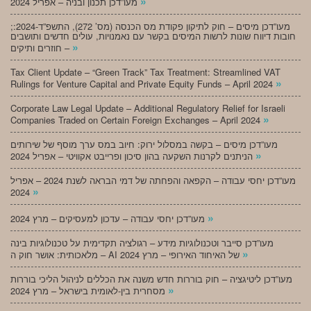
»
מעו”דכן תכנון ובניה – אפריל 2024
;מעו”דכן מיסים – חוק לתיקון פקודת מס הכנסה (מס’ 272), התשפ”ד-2024:
חובות דיווח שונות לרשות המיסים בקשר עם נאמנויות, עולים חדשים ותושבים
»
חוזרים ותיקים –
Tax Client Update – “Green Track” Tax Treatment: Streamlined VAT
»
Rulings for Venture Capital and Private Equity Funds – April 2024
Corporate Law Legal Update – Additional Regulatory Relief for Israeli
»
Companies Traded on Certain Foreign Exchanges – April 2024
מעו”דכן מיסים – בקשה במסלול ירוק: חיוב במס ערך מוסף של שירותים
»
הניתנים לקרנות השקעה בהון סיכון ופרייבט אקוויטי – אפריל 2024
מעו”דכן יחסי עבודה – הקפאה והפחתה של דמי הבראה לשנת 2024 – אפריל
»
2024
»
מעו”דכן יחסי עבודה – עדכון למעסיקים – מרץ 2024
מעו”דכן סייבר וטכנולוגיות מידע – רגולציה תקדימית על טכנולוגיות בינה
»
מלאכותית: אושר חוק ה – AI של האיחוד האירופי – מרץ 2024
מעו”דכן ליטיגציה – חוק בוררות חדש משנה את הכללים לניהול הליכי בוררות
»
מסחרית בין-לאומית בישראל – מרץ 2024