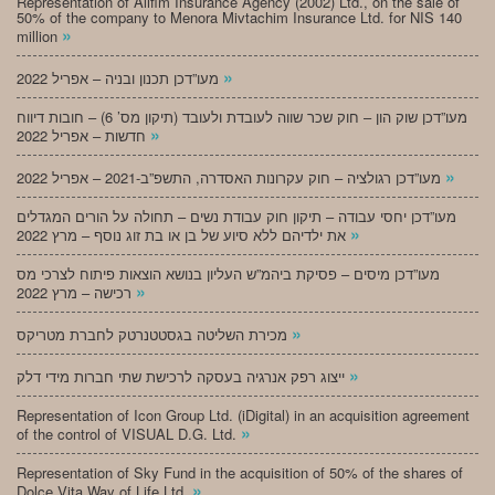
Representation of Alifim Insurance Agency (2002) Ltd., on the sale of
50% of the company to Menora Mivtachim Insurance Ltd. for NIS 140
»
million
»
מעו”דכן תכנון ובניה – אפריל 2022
מעו”דכן שוק הון – חוק שכר שווה לעובדת ולעובד (תיקון מס’ 6) – חובות דיווח
»
חדשות – אפריל 2022
»
מעו”דכן רגולציה – חוק עקרונות האסדרה, התשפ”ב-2021 – אפריל 2022
מעו”דכן יחסי עבודה – תיקון חוק עבודת נשים – תחולה על הורים המגדלים
»
את ילדיהם ללא סיוע של בן או בת זוג נוסף – מרץ 2022
מעו”דכן מיסים – פסיקת ביהמ”ש העליון בנושא הוצאות פיתוח לצרכי מס
»
רכישה – מרץ 2022
»
מכירת השליטה בגסטטנרטק לחברת מטריקס
»
ייצוג רפק אנרגיה בעסקה לרכישת שתי חברות מידי דלק
Representation of Icon Group Ltd. (iDigital) in an acquisition agreement
»
of the control of VISUAL D.G. Ltd.
Representation of Sky Fund in the acquisition of 50% of the shares of
»
Dolce Vita Way of Life Ltd.