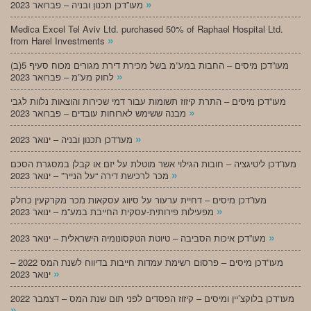
»
מעו”דכן תכנון ובניה – פברואר 2023
Medica Excel Tel Aviv Ltd. purchased 50% of Raphael Hospital Ltd.
»
from Harel Investments
מעו”דכן מיסים – החבות במע”מ בשל מכירת דירת מגורים מכוח סעיף 5(ב)
»
לחוק מע”מ – פברואר 2023
מעו”דכן מיסים – התרת קיזוז תשומות עבור דמי שכירות והוצאות נלוות לגבי
»
מבנה ששימש לארוחות עובדים – פברואר 2023
»
מעו”דכן תכנון ובניה – ינואר 2023
מעו”דכן ליטיגציה – חובות הגילוי אשר מוטלת על יזם או קבלן במסגרת הסכם
»
מכר לרכישת דירה “על הנייר” – ינואר 2023
מעו”דכן מיסים – דחיית ערעור על סיווג עסקאות מכר מקרקעין כחלק
»
מפעילות פירותית-עסקית החייבת במע”מ – ינואר 2023
»
מעו”דכן איכות הסביבה – טיוטת הטקסונומיה הישראלית – ינואר 2023
מעו”דכן מיסים – פרסום רשימת עמדות חייבות בדיווח לשנת המס 2022 –
»
ינואר 2023
מעו”דכן בלוקצ’יין ומיסים – קיזוז הפסדים לפני תום שנת המס – דצמבר 2022
»