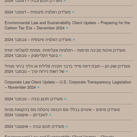
מעו”דכן תכנון ובניה – דצמבר 2024
»
מעו”דכן רגולציה פיננסית – דצמבר 2024
Environmental Law and Sustainability Client Update – Preparing for the
»
Carbon Tax Era – December 2024
»
מעו”דכן רגולציה פיננסית – נובמבר 2024
מעו”דכן איכות סביבה וקיימות – רגולציות אקלימיות: מפתח להצלחה יזמית
»
בענף הקליימטק – נובמבר 2024
מעו”דכן שוק הון – חובת דיווח מיידי בדבר חקירה פלילית או הליך בירור מנהלי
»
של רשות ניירות ערך – נובמבר 2024
Corporate Law Client Update – U.S. Corporate Transparency Legislation
»
– November 2024
»
מעו”דכן תכנון ובניה – נובמבר 2024
מעו”דכן מיסים – שינויים בכללי מס הכנסה (הקלות מס בהקצאת מניות
»
לעובדים) – אוקטובר 2024
»
מעו”דכן תכנון ובניה – אוקטובר 2024
Environmental Law and Sustainability Client Update – Climate