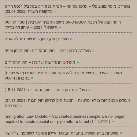
מעו”דכן מיסוי מוניציפלי – עדכון פסיקה – הנחת נכס ריק במקביל לנכס הרוס
»
בתקופה השניה (03.01.2022)
היעד הבא של רכבת הסטארט-אפ ניישן: החברה הערבית | ספר ההייטק
»
הישראלי 2021 – עיתון דה מרקר
»
מעו”דכן שוק ההון – פרשת נסטלה-אסם
»
מעו”דכן תכנון ובניה – חוק ההסדרים וחוק תכנון ובניה
»
מעו”דכן התחדשות עירונית – חוק ההסדרים
מעו”דכן הגירה – רישיון עבודה להעסקת עובדים זרים יהודים (זכאי שבות)
»
בחברות היי-טק
»
מעו”דכן תכנון ובניה – חוק ההסדרים (15.11.2021)
(07.11.2021) מעודכן טכנולוגיות מידע ופרטיות – הצעת חוק לתיקון חוק הגנת
»
הפרטיות
Immigration Law Update – Vaccinated businesspeople are no longer
»
required to obtain special entry permits to Israel (1.11.2021)
»
משפחת ברק תשקיע בחברת הביטוח איילון ותהפוך לשותפה של ווישור