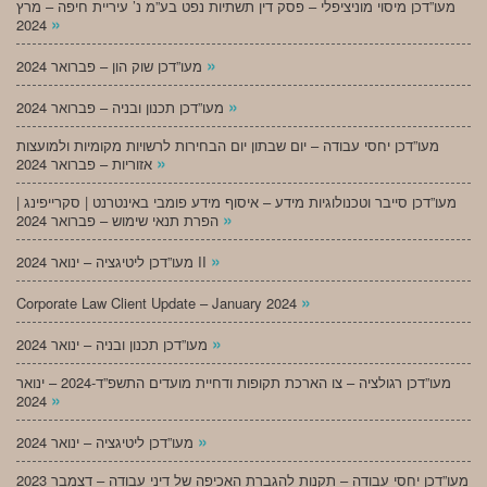
מעו”דכן מיסוי מוניציפלי – פסק דין תשתיות נפט בע”מ נ’ עיריית חיפה – מרץ
»
2024
»
מעו”דכן שוק הון – פברואר 2024
»
מעו”דכן תכנון ובניה – פברואר 2024
מעו”דכן יחסי עבודה – יום שבתון יום הבחירות לרשויות מקומיות ולמועצות
»
אזוריות – פברואר 2024
מעו”דכן סייבר וטכנולוגיות מידע – איסוף מידע פומבי באינטרנט | סקרייפינג |
»
הפרת תנאי שימוש – פברואר 2024
»
מעו”דכן ליטיגציה – ינואר 2024 II
»
Corporate Law Client Update – January 2024
»
מעו”דכן תכנון ובניה – ינואר 2024
מעו”דכן רגולציה – צו הארכת תקופות ודחיית מועדים התשפ”ד-2024 – ינואר
»
2024
»
מעו”דכן ליטיגציה – ינואר 2024
מעו”דכן יחסי עבודה – תקנות להגברת האכיפה של דיני עבודה – דצמבר 2023