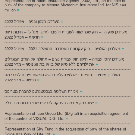
Representation of Alifim Insurance Agency (2002) Ltd., on the sale of
50% of the company to Menora Mivtachim Insurance Ltd. for NIS 140
»
million
»
מעו”דכן תכנון ובניה – אפריל 2022
מעו”דכן שוק הון – חוק שכר שווה לעובדת ולעובד (תיקון מס’ 6) – חובות דיווח
»
חדשות – אפריל 2022
»
מעו”דכן רגולציה – חוק עקרונות האסדרה, התשפ”ב-2021 – אפריל 2022
מעו”דכן יחסי עבודה – תיקון חוק עבודת נשים – תחולה על הורים המגדלים
»
את ילדיהם ללא סיוע של בן או בת זוג נוסף – מרץ 2022
מעו”דכן מיסים – פסיקת ביהמ”ש העליון בנושא הוצאות פיתוח לצרכי מס
»
רכישה – מרץ 2022
»
מכירת השליטה בגסטטנרטק לחברת מטריקס
»
ייצוג רפק אנרגיה בעסקה לרכישת שתי חברות מידי דלק
Representation of Icon Group Ltd. (iDigital) in an acquisition agreement
»
of the control of VISUAL D.G. Ltd.
Representation of Sky Fund in the acquisition of 50% of the shares of
»
Dolce Vita Way of Life Ltd.