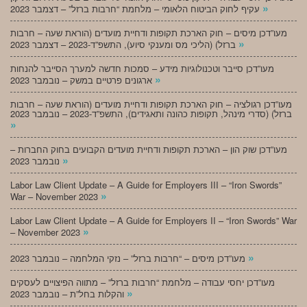
»
עקיף לחוק הביטוח הלאומי – מלחמת “חרבות ברזל” – דצמבר 2023
מעו”דכן מיסים – חוק הארכת תקופות ודחיית מועדים (הוראת שעה – חרבות
»
ברזל) (הליכי מס ומענקי סיוע), התשפ”ד-2023 – דצמבר 2023
מעו”דכן סייבר וטכנולוגיות מידע – סמכות חדשה למערך הסייבר להנחות
»
ארגונים פרטיים במשק – נובמבר 2023
מעו”דכן רגולציה – חוק הארכת תקופות ודחיית מועדים (הוראת שעה – חרבות
ברזל) (סדרי מינהל, תקופות כהונה ותאגידים), התשפ”ד-2023 – נובמבר 2023
»
מעו”דכן שוק הון – הארכת תקופות ודחיית מועדים הקבועים בחוק החברות –
»
נובמבר 2023
Labor Law Client Update – A Guide for Employers III – “Iron Swords”
»
War – November 2023
Labor Law Client Update – A Guide for Employers II – “Iron Swords” War
»
– November 2023
»
מעו”דכן מיסים – “חרבות ברזל” – נזקי המלחמה – נובמבר 2023
מעו”דכן יחסי עבודה – מלחמת “חרבות ברזל” – מתווה הפיצויים לעסקים
»
והקלות בחל”ת – נובמבר 2023