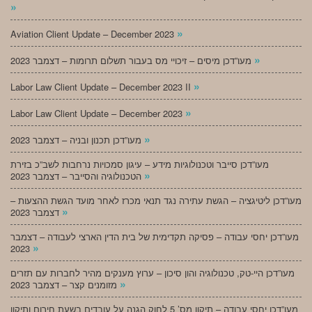
»
»
Aviation Client Update – December 2023
»
מעו”דכן מיסים – זיכויי מס בעבור תשלום תרומות – דצמבר 2023
»
Labor Law Client Update – December 2023 II
»
Labor Law Client Update – December 2023
»
מעו”דכן תכנון ובניה – דצמבר 2023
מעו”דכן סייבר וטכנולוגיות מידע – עיגון סמכויות נרחבות לשב”כ בזירת
»
הטכנולוגיה והסייבר – דצמבר 2023
מעו”דכן ליטיגציה – הגשת עתירה נגד תנאי מכרז לאחר מועד הגשת ההצעות –
»
דצמבר 2023
מעו”דכן יחסי עבודה – פסיקה תקדימית של בית הדין הארצי לעבודה – דצמבר
»
2023
מעו”דכן היי-טק, טכנולוגיה והון סיכון – ערוץ מענקים מהיר לחברות עם תזרים
»
מזומנים קצר – דצמבר 2023
מעו”דכן יחסי עבודה – תיקון מס’ 5 לחוק הגנה על עובדים בשעת חירום ותיקון