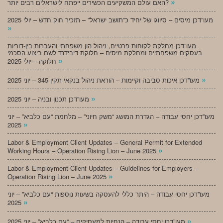
»
האם עולם המשקיעים הכשירים ייפתח לישראלים רבים יותר?
מעו”דכן מיסים – סיווגו של יחיד כ”תושב ישראל” – תזכיר חוק חדש – יולי 2025
»
מעו”דכן מחלקת לקוחות פרטיים, ניהול הון משפחתי והעברות בין-דוריות
בעסקים משפחתיים ומחלקת מיסים – חלוקת דיבידנד לשם ביצוע הסכמי
»
חלוקה – יולי 2025
»
מעו”דכן איכות סביבה וקיימות – הוראת ניהול בנקאי תקין 345 – יוני 2025
»
מעו”דכן תכנון ובניה – יוני 2025
מעו”דכן יחסי עבודה – הגדרת המושג “משק חיוני” – מלחמת “עם כלביא” – יוני
»
2025
Labor & Employment Client Updates – General Permit for Extended
»
Working Hours – Operation Rising Lion – June 2025
Labor & Employment Client Updates – Guidelines for Employers –
»
Operation Rising Lion – June 2025
מעו”דכן יחסי עבודה – היתר כללי להעסקה בשעות נוספות “עם כלביא” – יוני
»
2025
»
מעו”דכן יחסי עבודה – הנחיות למעסיקים – “עם כלביא” – יוני 2025