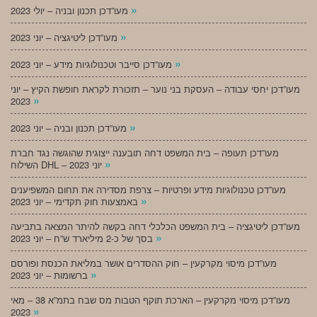
»
מעו”דכן תכנון ובניה – יולי 2023
»
מעו”דכן ליטיגציה – יוני 2023
»
מעו”דכן סייבר וטכנולוגיות מידע – יוני 2023
מעו”דכן יחסי עבודה – העסקת בני נוער – תזכורת לקראת חופשת הקיץ – יוני
»
2023
»
מעו”דכן תכנון ובניה – יוני 2023
מעו”דכן תעופה – בית המשפט דחה תובענה ייצוגית שהוגשה נגד חברת
»
השילוח DHL – יוני 2023
מעו”דכן טכנולוגיות מידע ופרטיות – צרפת מסדירה את תחום המשפיענים
»
באמצעות חוק תקדימי – יוני 2023
מעו”דכן ליטיגציה – בית המשפט הכלכלי דחה בקשה להיתר המצאה בתביעה
»
בסך של כ-2 מיליארד ש”ח – יוני 2023
מעו”דכן מיסוי מקרקעין – חוק ההסדרים אושר במליאת הכנסת ופורסם
»
ברשומות – יוני 2023
מעו”דכן מיסוי מקרקעין – הארכת תוקף הטבות מס שבח בתמ”א 38 – מאי
»
2023