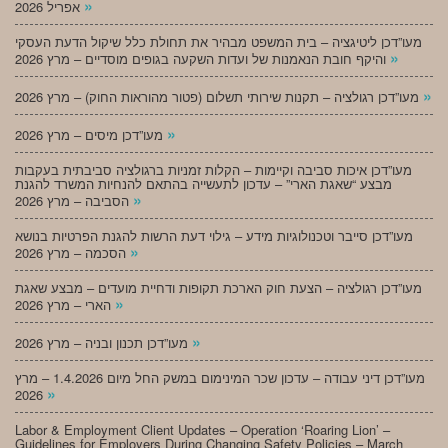
»
אפריל 2026
מעו”דכן ליטיגציה – בית המשפט מבהיר את תחולת כלל שיקול הדעת העסקי
»
והיקף חובת הנאמנות של ועדות השקעה בגופים מוסדיים – מרץ 2026
»
מעו”דכן רגולציה – תקנות שירותי תשלום (פטור מהוראות החוק) – מרץ 2026
»
מעו”דכן מיסים – מרץ 2026
מעו”דכן איכות סביבה וקיימות – הקלות זמניות ברגולציה סביבתית בעקבות
מבצע “שאגת הארי” – עדכון לתעשייה בהתאם להנחיות המשרד להגנת
»
הסביבה – מרץ 2026
מעו”דכן סייבר וטכנולוגיות מידע – גילוי דעת הרשות להגנת הפרטיות בנושא
»
הסכמה – מרץ 2026
מעו”דכן רגולציה – הצעת חוק הארכת תקופות ודחיית מועדים – מבצע שאגת
»
הארי – מרץ 2026
»
מעו”דכן תכנון ובניה – מרץ 2026
מעו”דכן דיני עבודה – עדכון שכר המינימום במשק החל מיום 1.4.2026 – מרץ
»
2026
Labor & Employment Client Updates – Operation ‘Roaring Lion’ –
Guidelines for Employers During Changing Safety Policies – March