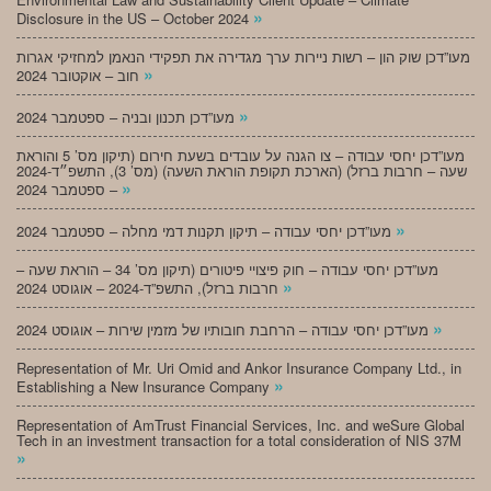
»
Disclosure in the US – October 2024
מעו”דכן שוק הון – רשות ניירות ערך מגדירה את תפקידי הנאמן למחזיקי אגרות
»
חוב – אוקטובר 2024
»
מעו”דכן תכנון ובניה – ספטמבר 2024
מעו”דכן יחסי עבודה – צו הגנה על עובדים בשעת חירום (תיקון מס’ 5 והוראת
שעה – חרבות ברזל) (הארכת תקופת הוראת השעה) (מס’ 3), התשפ״ד-2024
»
– ספטמבר 2024
»
מעו”דכן יחסי עבודה – תיקון תקנות דמי מחלה – ספטמבר 2024
מעו”דכן יחסי עבודה – חוק פיצויי פיטורים (תיקון מס’ 34 – הוראת שעה –
»
חרבות ברזל), התשפ”ד-2024 – אוגוסט 2024
»
מעו”דכן יחסי עבודה – הרחבת חובותיו של מזמין שירות – אוגוסט 2024
Representation of Mr. Uri Omid and Ankor Insurance Company Ltd., in
»
Establishing a New Insurance Company
Representation of AmTrust Financial Services, Inc. and weSure Global
Tech in an investment transaction for a total consideration of NIS 37M
»