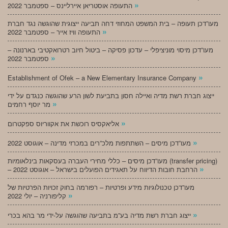
»
התעופה אוסטריאן איירליינס – ספטמבר 2022
מעו”דכן תעופה – בית המשפט המחוזי דחה תביעה ייצוגית שהוגשה נגד חברת
»
התעופה וויז אייר – ספטמבר 2022
מעו”דכן מיסוי מוניציפלי – עדכון פסיקה – ביטול חיוב רטרואקטיבי בארנונה –
»
ספטמבר 2022
»
Establishment of Ofek – a New Elementary Insurance Company
ייצוג חברת רשת מדיה ואיילה חסון בתביעת לשון הרע שהוגשה כנגדם על ידי
»
מר יוסף רחמים
»
אליאקסיס רוכשת את אקווריוס ספקטרום
»
מעו”דכן מיסים – השתתפות מלכ”רים במכרזי מדינה – אוגוסט 2022
מעו”דכן מיסים – כללי מחירי העברה בעסקאות בינלאומיות (transfer pricing)
»
– הרחבת חובות הדיווח על תאגידים הפועלים בישראל – אוגוסט 2022
מעו”דכן טכנולוגיות מידע ופרטיות – רפורמה בחוק זכויות הפרטיות של
»
קליפורניה – יולי 2022
»
ייצוג חברת רשת מדיה בע”מ בתביעה שהוגשה על-ידי מר בהא בכרי