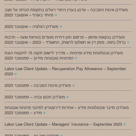
מעו”דכן איכות הסביבה – עדכון בעניין היתרי רעלים בתקופת הכרזה על מצב
»
מיוחד בעורף – אוקטובר 2023
»
מעו”דכן רגולציה – אוקטובר 2023
מעו”דכן בנקאות ומימון – פרסום חוק דחיית מועדים (הוראת שעה – חרבות
»
ברזל) (חוזה, פסק דין או תשלום לרשות), התשפ”ד – 2023 – אוקטובר 2023
מעו”דכן טכנולוגיות מידע ופרטיות – מדריך ליישום תקנה 15 לתקנות הגנת
»
הפרטיות (אבטחת מידע) – ספטמבר 2023
Labor Law Client Update – Recuperation Pay Allowance – September
»
2023
»
מעו”דכן איכות הסביבה – ספטמבר 2023
»
מעו”דכן תכנון ובניה – ספטמבר 2023
מעו”דכן סייבר וטכנולוגיות מידע – אחריות דירקטוריון לסיכוני פרטיות ואבטחת
»
מידע – ספטמבר 2023
»
Labor Law Client Update – Managers’ Insurance – September 2023
»
מעו”דכן שוק הון – ספטמבר 2023