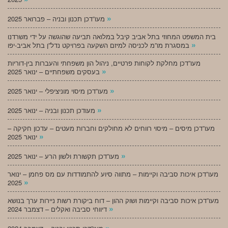
»
מעו”דכן תכנון ובניה – פברואר 2025
בית המשפט המחוזי בתל אביב קיבל במלואה תביעה שהוגשה על ידי משרדנו
»
במסגרת מו”מ לכניסה למיזם השקעה בפרויקט נדל”ן בתל אביב-יפו
מעו”דכן מחלקת לקוחות פרטיים, ניהול הון משפחתי והעברות בין-דוריות
»
בעסקים משפחתיים – ינואר 2025
»
מעו”דכן מיסוי מוניציפלי – ינואר 2025
»
מעודכן תכנון ובניה – ינואר 2025
מעו”דכן מיסים – מיסוי רווחים לא מחולקים וחברות מעטים – עדכון חקיקה –
»
ינואר 2025
»
מעו”דכן תקשורת ולשון הרע – ינואר 2025
מעו”דכן איכות סביבה וקיימות – מתווה סיוע להתמודדות עם מס פחמן – ינואר
»
2025
מעו”דכן איכות סביבה וקיימות ושוק ההון – דוח ביקורת רשות ניירות ערך בנושא
»
דיווחי סביבה ואקלים – דצמבר 2024
»