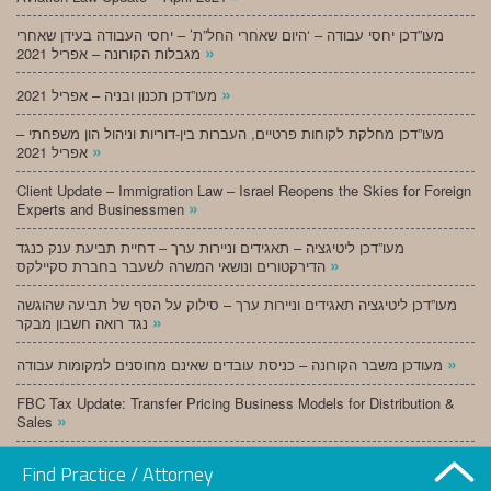
מעו”דכן יחסי עבודה – ‘היום שאחרי החל”ת’ – יחסי העבודה בעידן שאחרי
»
מגבלות הקורונה – אפריל 2021
»
מעו”דכן תכנון ובניה – אפריל 2021
מעו”דכן מחלקת לקוחות פרטיים, העברות בין-דוריות וניהול הון משפחתי –
»
אפריל 2021
Client Update – Immigration Law – Israel Reopens the Skies for Foreign
»
Experts and Businessmen
מעו”דכן ליטיגציה – תאגידים וניירות ערך – דחיית תביעת ענק כנגד
»
הדירקטורים ונושאי המשרה לשעבר בחברת סקיילקס
מעו”דכן ליטיגציה תאגידים וניירות ערך – סילוק על הסף של תביעה שהוגשה
»
נגד רואה חשבון מבקר
»
מעודכן משבר הקורונה – כניסת עובדים שאינם מחוסנים למקומות עבודה
FBC Tax Update: Transfer Pricing Business Models for Distribution &
»
Sales
»
מעו”דכן תכנון ובניה – מרץ 2021
Find Practice / Attorney