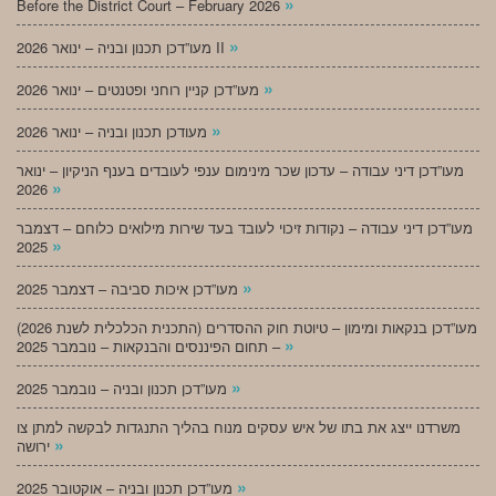
»
Before the District Court – February 2026
»
מעו”דכן תכנון ובניה – ינואר 2026 II
»
מעו”דכן קניין רוחני ופטנטים – ינואר 2026
»
מעודכן תכנון ובניה – ינואר 2026
מעו”דכן דיני עבודה – עדכון שכר מינימום ענפי לעובדים בענף הניקיון – ינואר
»
2026
מעו”דכן דיני עבודה – נקודות זיכוי לעובד בעד שירות מילואים כלוחם – דצמבר
»
2025
»
מעו”דכן איכות סביבה – דצמבר 2025
מעו”דכן בנקאות ומימון – טיוטת חוק ההסדרים (התכנית הכלכלית לשנת 2026)
»
– תחום הפיננסים והבנקאות – נובמבר 2025
»
מעו”דכן תכנון ובניה – נובמבר 2025
משרדנו ייצג את בתו של איש עסקים מנוח בהליך התנגדות לבקשה למתן צו
»
ירושה
»
מעו”דכן תכנון ובניה – אוקטובר 2025