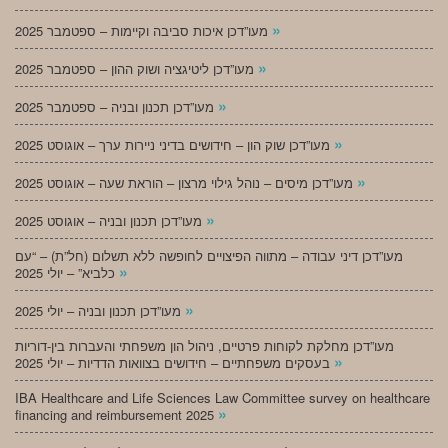
»
מעו”דכן איכות סביבה וקיימות – ספטמבר 2025
»
מעו”דכן ליטיגציה ושוק ההון – ספטמבר 2025
»
מעו”דכן תכנון ובניה – ספטמבר 2025
»
מעו”דכן שוק הון – חידושים בדיני ניירות ערך – אוגוסט 2025
»
מעו”דכן מיסים – נוהל גילוי מרצון – הוראת שעה – אוגוסט 2025
»
מעו”דכן תכנון ובניה – אוגוסט 2025
מעו”דכן דיני עבודה – מתווה הפיצויים לחופשה ללא תשלום (חל”ת) – “עם
»
כלביא” – יולי 2025
»
מעו”דכן תכנון ובניה – יולי 2025
מעו”דכן מחלקת לקוחות פרטיים, ניהול הון משפחתי והעברות בין-דוריות
»
בעסקים משפחתיים – חידושים בצוואות הדדיות – יולי 2025
IBA Healthcare and Life Sciences Law Committee survey on healthcare
»
financing and reimbursement 2025