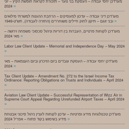
מעו”דכן יחסי עבודה – העסקת בני נוער – תזכורת לקראת חופשת הקיץ – יוני
»
2024
מעו”דכן דיני עבודה – עדכון למעסיקים – הרחבת ההגנות למשרתי מילואים
»
ובני זוגם – תיקון לחוק חיילים משוחררים (החזרה לעבודה), תש”ט-1949
מעו”דכן לקוחות פרטיים, העברות בין דוריות וניהול סכסוכי משפחה וירושה –
»
מאי 2024
Labor Law Client Update – Memorial and Independence Day – May 2024
»
מעו”דכן יחסי עבודה – העסקת עובדים ביום הזיכרון וביום העצמאות – מאי
»
2024
Tax Client Update – Amendment No. 272 to the Israel Income Tax
Ordinance: Reporting Obligations on Trusts and Individuals – April 2024
»
Aviation Law Client Update – Successful Representation of Wizz Air in
Supreme Court Appeal Regarding Unrefunded Airport Taxes – April 2024
»
מעו”דכן טכנולוגיות מידע ופרטיות – עדכון לקוחות לעניין ניהול סיכוני אבטחת
»
מידע בשימוש בקוד פתוח – אפריל 2024