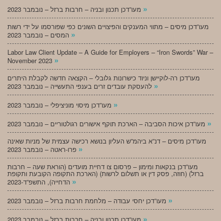
»
מעו”דכן תכנון ובניה – חרבות ברזל – נובמבר 2023
מעו”דכן מיסים – מתווי המענקים והפיצויים השונים כפי שפורסמו על ידי רשות
»
המסים – נובמבר 2023
Labor Law Client Update – A Guide for Employers – “Iron Swords” War –
»
November 2023
מעו”דכן רה-לוקיישן וניוד כישרונות גלובלי – הקצאה חדשה לקבלת היתרים
»
להעסקת עובדים זרים בענפי התעשייה – נובמבר 2023
»
מעו”דכן מיסוי מוניציפלי – נובמבר 2023
»
מעו”דכן איכות הסביבה – הארכת תוקף אישורים רגולטוריים – נובמבר 2023
מעו”דכן מיסים – דנ”א ביהמ”ש העליון בנושא רכישה עצמית של מניות שאינה
»
פרו-ראטה – נובמבר 2023
מעו”דכן בנקאות ומימון – פרסום צו דחיית מועדים (הוראת שעה – חרבות
ברזל) (חוזה, פסק דין או תשלום לרשות) (הארכת התקופה הקובעת ותקופת
»
הדחייה), התשפ”ד-2023
»
מעו”דכן יחסי עבודה – מלחמת חרבות ברזל – נובמבר 2023
»
מעו”דכן תכנון ובניה – חרבות ברזל – נובמבר 2023