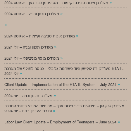
»
מעו”דכן איכות סביבה וקיימות – מס פחמן כבר כאן – אוגוסט 2024
»
מעו”דכן תכנון ובניה – אוגוסט 2024
»
»
מעו”דכן איכות סביבה וקיימות – אוגוסט 2024
»
מעו”דכן תכנון ובניה – יולי 2024
»
מעו”דכן מיסוי מוניציפלי – יולי 2024
מעו”דכן רה-לוקיישן וניוד כישרונות גלובלי – כניסה לתוקף של מערכת ETA-IL –
»
יולי 2024
»
Client Update – Implementation of the ETA-IL System – July 2024
»
מעו”דכן תכנון ובניה – יוני 2024
מעו”דכן שוק הון – חידושים בדיני ניירות ערך – מהותיות המידע בדווחי החברה
»
וחובת העדכון בגינו – יוני 2024
»
Labor Law Client Update – Employment of Teenagers – June 2024