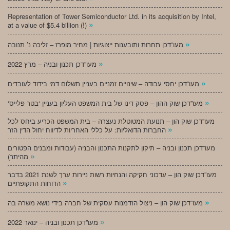
Representation of Tower Semiconductor Ltd. in its acquisition by Intel,
»
at a value of $5.4 billion (!)
»
מעו”דכן תחרות ותובענות ייצוגיות | מחיר מופרז – זליכה נ’ תנובה
»
מעו”דכן תכנון ובניה – מרץ 2022
»
מעו”דכן יחסי עבודה – שינויים זמניים בעניין תשלום דמי בידוד לעובדים
»
‘מעו”דכן שוק ההון – פסק דינו של בית המשפט העליון בעניין ‘בטר פלייס
מעו”דכן שוק הון – תנועת המטוטלת נעצרה – בית המשפט הכריע ביחס לכל
»
החברות הדואליות: על כללי האחריות לדיווח יחול הדין הזר
מעו”דכן תכנון ובניה – תיקון לתקנות התכנון והבניה (עבודות ומבנים הפטורים
»
מהיתר)
מעו”דכן שוק הון – עדכוני חקיקה והנחיות רשות ניירות ערך לשנת 2021 בדבר
»
הדוחות התקופתיים
»
מעו”דכן שוק הון – ניצול הזדמנות עסקית של חברה בידי נושא משרה בה
»
מעו”דכן תכנון ובניה – ינואר 2022