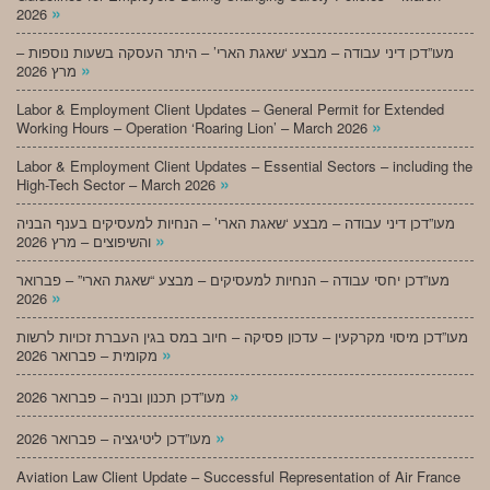
»
2026
מעו”דכן דיני עבודה – מבצע ‘שאגת הארי’ – היתר העסקה בשעות נוספות –
»
מרץ 2026
Labor & Employment Client Updates – General Permit for Extended
»
Working Hours – Operation ‘Roaring Lion’ – March 2026
Labor & Employment Client Updates – Essential Sectors – including the
»
High-Tech Sector – March 2026
מעו”דכן דיני עבודה – מבצע ‘שאגת הארי’ – הנחיות למעסיקים בענף הבניה
»
והשיפוצים – מרץ 2026
מעו”דכן יחסי עבודה – הנחיות למעסיקים – מבצע “שאגת הארי” – פברואר
»
2026
מעו”דכן מיסוי מקרקעין – עדכון פסיקה – חיוב במס בגין העברת זכויות לרשות
»
מקומית – פברואר 2026
»
מעו”דכן תכנון ובניה – פברואר 2026
»
מעו”דכן ליטיגציה – פברואר 2026
Aviation Law Client Update – Successful Representation of Air France