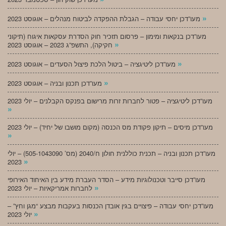
»
מעו”דכן יחסי עבודה – הגבלת ההפקדה לביטוח מנהלים – אוגוסט 2023
מעו”דכן בנקאות ומימון – פרסום תזכיר חוק הסדרת עסקאות איגוח (תיקוני
»
חקיקה), התשפ”ג 2023 – אוגוסט 2023
»
מעו”דכן ליטיגציה – ביטול הלכת פיצול הסעדים – אוגוסט 2023
»
מעו”דכן תכנון ובניה – אוגוסט 2023
מעו”דכן ליטיגציה – פטור לחברות זרות מרישום בפנקס הקבלנים – יולי 2023
»
מעו”דכן מיסים – תיקון פקודת מס הכנסה (מקום מושבו של יחיד) – יולי 2023
»
מעו”דכן תכנון ובניה – תכנית כוללנית חולון ח/2040 (מס’ 505-1043090) – יולי
»
2023
מעו”דכן סייבר וטכנולוגיות מידע – הסדר העברת מידע בין האיחוד האירופי
»
לחברות אמריקאיות – יולי 2023
מעו”דכן יחסי עבודה – פיצויים בגין אובדן הכנסות בעקבות מבצע “מגן וחץ” –
»
יולי 2023