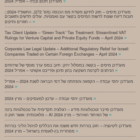
»
מעו”דכן תכנון ובניה – אפריל 2024
;מעו”דכן מיסים – חוק לתיקון פקודת מס הכנסה (מס’ 272), התשפ”ד-2024:
חובות דיווח שונות לרשות המיסים בקשר עם נאמנויות, עולים חדשים ותושבים
»
חוזרים ותיקים –
Tax Client Update – “Green Track” Tax Treatment: Streamlined VAT
»
Rulings for Venture Capital and Private Equity Funds – April 2024
Corporate Law Legal Update – Additional Regulatory Relief for Israeli
»
Companies Traded on Certain Foreign Exchanges – April 2024
מעו”דכן מיסים – בקשה במסלול ירוק: חיוב במס ערך מוסף של שירותים
»
הניתנים לקרנות השקעה בהון סיכון ופרייבט אקוויטי – אפריל 2024
מעו”דכן יחסי עבודה – הקפאה והפחתה של דמי הבראה לשנת 2024 – אפריל
»
2024
»
מעו”דכן יחסי עבודה – עדכון למעסיקים – מרץ 2024
מעו”דכן סייבר וטכנולוגיות מידע – רגולציה תקדימית על טכנולוגיות בינה
»
מלאכותית: אושר חוק ה – AI של האיחוד האירופי – מרץ 2024
מעו”דכן ליטיגציה – חוק בוררות חדש משנה את הכללים לניהול הליכי בוררות
»
מסחרית בין-לאומית בישראל – מרץ 2024