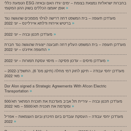
הטמעת כללי ESG בחברות ישראליות נמצאת בצומת – ימים יגידו האם ובאיזה
»
אופן יאומצו הכללים בשוק ההון המקומי
מעו”דכן תעופה – בית המשפט דחה דרישה לגילוי מסמכים שהוגשה נגד
»
בריטיש איירוויז ודלתא איירליינס – יוני 2022
»
מעו”דכן תכנון ובניה – יוני 2022
מעו”דכן תעופה – בית המשפט העליון דחה תובענה ייצוגית שהוגשה נגד חברת
»
התעופה איזיג’ט – יוני 2022
»
מעו”דכן מיסים – עדכון פסיקה – מיסוי עסקת תמורות – יוני 2022
מעו”דכן יחסי עבודה – תיקון לחוק דמי מחלה (תיקון מס’ 6), התשפ”ב-2022 –
»
מאי 2022
Dor Alon signed a Strategic Agreements With Afcon Electric
»
Transportation
מעו”דכן תכנון ובניה – עיריית תל אביב מעדכנת את תוכנית המתאר תא/500
»
ומקדמת את תוכנית תא/5500 – מאי 2022
מעו”דכן יחסי עבודה – העסקת עובדים ביום הזיכרון וביום העצמאות – אפריל
»
2022