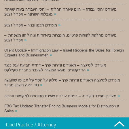
מעו”דכן יחסי עבודה – ‘היום שאחרי החל”ת’ – יחסי העבודה בעידן שאחרי
»
מגבלות הקורונה – אפריל 2021
»
מעו”דכן תכנון ובניה – אפריל 2021
מעו”דכן מחלקת לקוחות פרטיים, העברות בין-דוריות וניהול הון משפחתי –
»
אפריל 2021
Client Update – Immigration Law – Israel Reopens the Skies for Foreign
»
Experts and Businessmen
מעו”דכן ליטיגציה – תאגידים וניירות ערך – דחיית תביעת ענק כנגד
»
הדירקטורים ונושאי המשרה לשעבר בחברת סקיילקס
מעו”דכן ליטיגציה תאגידים וניירות ערך – סילוק על הסף של תביעה שהוגשה
»
נגד רואה חשבון מבקר
»
מעודכן משבר הקורונה – כניסת עובדים שאינם מחוסנים למקומות עבודה
FBC Tax Update: Transfer Pricing Business Models for Distribution &
»
Sales
»
מעו”דכן תכנון ובניה – מרץ 2021
Find Practice / Attorney