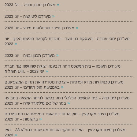
»
מעו”דכן תכנון ובניה – יולי 2023
»
מעו”דכן ליטיגציה – יוני 2023
»
מעו”דכן סייבר וטכנולוגיות מידע – יוני 2023
מעו”דכן יחסי עבודה – העסקת בני נוער – תזכורת לקראת חופשת הקיץ – יוני
»
2023
»
מעו”דכן תכנון ובניה – יוני 2023
מעו”דכן תעופה – בית המשפט דחה תובענה ייצוגית שהוגשה נגד חברת
»
השילוח DHL – יוני 2023
מעו”דכן טכנולוגיות מידע ופרטיות – צרפת מסדירה את תחום המשפיענים
»
באמצעות חוק תקדימי – יוני 2023
מעו”דכן ליטיגציה – בית המשפט הכלכלי דחה בקשה להיתר המצאה בתביעה
»
בסך של כ-2 מיליארד ש”ח – יוני 2023
מעו”דכן מיסוי מקרקעין – חוק ההסדרים אושר במליאת הכנסת ופורסם
»
ברשומות – יוני 2023
מעו”דכן מיסוי מקרקעין – הארכת תוקף הטבות מס שבח בתמ”א 38 – מאי
»
2023