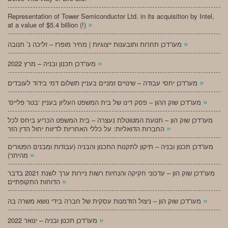
Representation of Tower Semiconductor Ltd. in its acquisition by Intel,
»
at a value of $5.4 billion (!)
»
מעו”דכן תחרות ותובענות ייצוגיות | מחיר מופרז – זליכה נ’ תנובה
»
מעו”דכן תכנון ובניה – מרץ 2022
»
מעו”דכן יחסי עבודה – שינויים זמניים בעניין תשלום דמי בידוד לעובדים
»
‘מעו”דכן שוק ההון – פסק דינו של בית המשפט העליון בעניין ‘בטר פלייס
מעו”דכן שוק הון – תנועת המטוטלת נעצרה – בית המשפט הכריע ביחס לכל
»
החברות הדואליות: על כללי האחריות לדיווח יחול הדין הזר
מעו”דכן תכנון ובניה – תיקון לתקנות התכנון והבניה (עבודות ומבנים הפטורים
»
מהיתר)
מעו”דכן שוק הון – עדכוני חקיקה והנחיות רשות ניירות ערך לשנת 2021 בדבר
»
הדוחות התקופתיים
»
מעו”דכן שוק הון – ניצול הזדמנות עסקית של חברה בידי נושא משרה בה
»
מעו”דכן תכנון ובניה – ינואר 2022