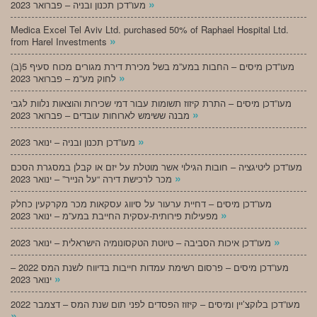
»
מעו”דכן תכנון ובניה – פברואר 2023
Medica Excel Tel Aviv Ltd. purchased 50% of Raphael Hospital Ltd.
»
from Harel Investments
מעו”דכן מיסים – החבות במע”מ בשל מכירת דירת מגורים מכוח סעיף 5(ב)
»
לחוק מע”מ – פברואר 2023
מעו”דכן מיסים – התרת קיזוז תשומות עבור דמי שכירות והוצאות נלוות לגבי
»
מבנה ששימש לארוחות עובדים – פברואר 2023
»
מעו”דכן תכנון ובניה – ינואר 2023
מעו”דכן ליטיגציה – חובות הגילוי אשר מוטלת על יזם או קבלן במסגרת הסכם
»
מכר לרכישת דירה “על הנייר” – ינואר 2023
מעו”דכן מיסים – דחיית ערעור על סיווג עסקאות מכר מקרקעין כחלק
»
מפעילות פירותית-עסקית החייבת במע”מ – ינואר 2023
»
מעו”דכן איכות הסביבה – טיוטת הטקסונומיה הישראלית – ינואר 2023
מעו”דכן מיסים – פרסום רשימת עמדות חייבות בדיווח לשנת המס 2022 –
»
ינואר 2023
מעו”דכן בלוקצ’יין ומיסים – קיזוז הפסדים לפני תום שנת המס – דצמבר 2022
»