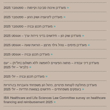
»
מעו”דכן איכות סביבה וקיימות – ספטמבר 2025
»
מעו”דכן ליטיגציה ושוק ההון – ספטמבר 2025
»
מעו”דכן תכנון ובניה – ספטמבר 2025
»
מעו”דכן שוק הון – חידושים בדיני ניירות ערך – אוגוסט 2025
»
מעו”דכן מיסים – נוהל גילוי מרצון – הוראת שעה – אוגוסט 2025
»
מעו”דכן תכנון ובניה – אוגוסט 2025
מעו”דכן דיני עבודה – מתווה הפיצויים לחופשה ללא תשלום (חל”ת) – “עם
»
כלביא” – יולי 2025
»
מעו”דכן תכנון ובניה – יולי 2025
מעו”דכן מחלקת לקוחות פרטיים, ניהול הון משפחתי והעברות בין-דוריות
»
בעסקים משפחתיים – חידושים בצוואות הדדיות – יולי 2025
IBA Healthcare and Life Sciences Law Committee survey on healthcare
»
financing and reimbursement 2025