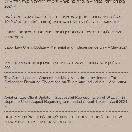
מעו”דכן יחסי עבודה – העסקת בני נוער – תזכורת לקראת חופשת הקיץ – יוני
»
2024
מעו”דכן דיני עבודה – עדכון למעסיקים – הרחבת ההגנות למשרתי מילואים
»
ובני זוגם – תיקון לחוק חיילים משוחררים (החזרה לעבודה), תש”ט-1949
מעו”דכן לקוחות פרטיים, העברות בין דוריות וניהול סכסוכי משפחה וירושה –
»
מאי 2024
Labor Law Client Update – Memorial and Independence Day – May 2024
»
מעו”דכן יחסי עבודה – העסקת עובדים ביום הזיכרון וביום העצמאות – מאי
»
2024
Tax Client Update – Amendment No. 272 to the Israel Income Tax
Ordinance: Reporting Obligations on Trusts and Individuals – April 2024
»
Aviation Law Client Update – Successful Representation of Wizz Air in
Supreme Court Appeal Regarding Unrefunded Airport Taxes – April 2024
»
מעו”דכן טכנולוגיות מידע ופרטיות – עדכון לקוחות לעניין ניהול סיכוני אבטחת
»
מידע בשימוש בקוד פתוח – אפריל 2024