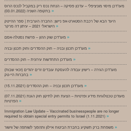
מעו”דכן מיסוי מוניציפלי – עדכון פסיקה – הנחת נכס ריק במקביל לנכס הרוס
»
בתקופה השניה (03.01.2022)
היעד הבא של רכבת הסטארט-אפ ניישן: החברה הערבית | ספר ההייטק
»
הישראלי 2021 – עיתון דה מרקר
»
מעו”דכן שוק ההון – פרשת נסטלה-אסם
»
מעו”דכן תכנון ובניה – חוק ההסדרים וחוק תכנון ובניה
»
מעו”דכן התחדשות עירונית – חוק ההסדרים
מעו”דכן הגירה – רישיון עבודה להעסקת עובדים זרים יהודים (זכאי שבות)
»
בחברות היי-טק
»
מעו”דכן תכנון ובניה – חוק ההסדרים (15.11.2021)
(07.11.2021) מעודכן טכנולוגיות מידע ופרטיות – הצעת חוק לתיקון חוק הגנת
»
הפרטיות
Immigration Law Update – Vaccinated businesspeople are no longer
»
required to obtain special entry permits to Israel (1.11.2021)
»
משפחת ברק תשקיע בחברת הביטוח איילון ותהפוך לשותפה של ווישור