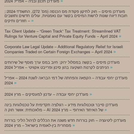
»
מעו”דכן תכנון ובניה – אפריל 2024
;מעו”דכן מיסים – חוק לתיקון פקודת מס הכנסה (מס’ 272), התשפ”ד-2024:
חובות דיווח שונות לרשות המיסים בקשר עם נאמנויות, עולים חדשים ותושבים
»
חוזרים ותיקים –
Tax Client Update – “Green Track” Tax Treatment: Streamlined VAT
»
Rulings for Venture Capital and Private Equity Funds – April 2024
Corporate Law Legal Update – Additional Regulatory Relief for Israeli
»
Companies Traded on Certain Foreign Exchanges – April 2024
מעו”דכן מיסים – בקשה במסלול ירוק: חיוב במס ערך מוסף של שירותים
»
הניתנים לקרנות השקעה בהון סיכון ופרייבט אקוויטי – אפריל 2024
מעו”דכן יחסי עבודה – הקפאה והפחתה של דמי הבראה לשנת 2024 – אפריל
»
2024
»
מעו”דכן יחסי עבודה – עדכון למעסיקים – מרץ 2024
מעו”דכן סייבר וטכנולוגיות מידע – רגולציה תקדימית על טכנולוגיות בינה
»
מלאכותית: אושר חוק ה – AI של האיחוד האירופי – מרץ 2024
מעו”דכן ליטיגציה – חוק בוררות חדש משנה את הכללים לניהול הליכי בוררות
»
מסחרית בין-לאומית בישראל – מרץ 2024