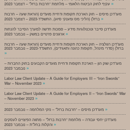
»
עקיף לחוק הביטוח הלאומי – מלחמת “חרבות ברזל” – דצמבר 2023
מעו”דכן מיסים – חוק הארכת תקופות ודחיית מועדים (הוראת שעה – חרבות
»
ברזל) (הליכי מס ומענקי סיוע), התשפ”ד-2023 – דצמבר 2023
מעו”דכן סייבר וטכנולוגיות מידע – סמכות חדשה למערך הסייבר להנחות
»
ארגונים פרטיים במשק – נובמבר 2023
מעו”דכן רגולציה – חוק הארכת תקופות ודחיית מועדים (הוראת שעה – חרבות
ברזל) (סדרי מינהל, תקופות כהונה ותאגידים), התשפ”ד-2023 – נובמבר 2023
»
מעו”דכן שוק הון – הארכת תקופות ודחיית מועדים הקבועים בחוק החברות –
»
נובמבר 2023
Labor Law Client Update – A Guide for Employers III – “Iron Swords”
»
War – November 2023
Labor Law Client Update – A Guide for Employers II – “Iron Swords” War
»
– November 2023
»
מעו”דכן מיסים – “חרבות ברזל” – נזקי המלחמה – נובמבר 2023
מעו”דכן יחסי עבודה – מלחמת “חרבות ברזל” – מתווה הפיצויים לעסקים
»
והקלות בחל”ת – נובמבר 2023