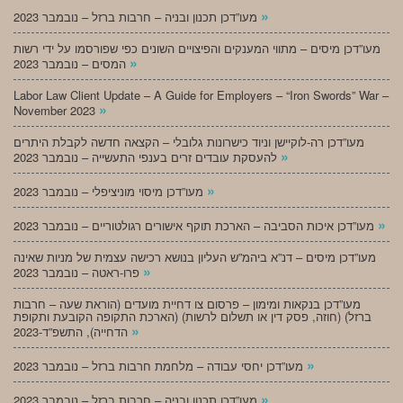
»
מעו”דכן תכנון ובניה – חרבות ברזל – נובמבר 2023
מעו”דכן מיסים – מתווי המענקים והפיצויים השונים כפי שפורסמו על ידי רשות
»
המסים – נובמבר 2023
Labor Law Client Update – A Guide for Employers – “Iron Swords” War –
»
November 2023
מעו”דכן רה-לוקיישן וניוד כישרונות גלובלי – הקצאה חדשה לקבלת היתרים
»
להעסקת עובדים זרים בענפי התעשייה – נובמבר 2023
»
מעו”דכן מיסוי מוניציפלי – נובמבר 2023
»
מעו”דכן איכות הסביבה – הארכת תוקף אישורים רגולטוריים – נובמבר 2023
מעו”דכן מיסים – דנ”א ביהמ”ש העליון בנושא רכישה עצמית של מניות שאינה
»
פרו-ראטה – נובמבר 2023
מעו”דכן בנקאות ומימון – פרסום צו דחיית מועדים (הוראת שעה – חרבות
ברזל) (חוזה, פסק דין או תשלום לרשות) (הארכת התקופה הקובעת ותקופת
»
הדחייה), התשפ”ד-2023
»
מעו”דכן יחסי עבודה – מלחמת חרבות ברזל – נובמבר 2023
»
מעו”דכן תכנון ובניה – חרבות ברזל – נובמבר 2023