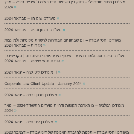
מעו”דכן מיסוי מוניציפלי – פסק דין תשתיות נפט בע”מ נ’ עיריית חיפה – מרץ
»
2024
»
מעו”דכן שוק הון – פברואר 2024
»
מעו”דכן תכנון ובניה – פברואר 2024
מעו”דכן יחסי עבודה – יום שבתון יום הבחירות לרשויות מקומיות ולמועצות
»
אזוריות – פברואר 2024
מעו”דכן סייבר וטכנולוגיות מידע – איסוף מידע פומבי באינטרנט | סקרייפינג |
»
הפרת תנאי שימוש – פברואר 2024
»
מעו”דכן ליטיגציה – ינואר 2024 II
»
Corporate Law Client Update – January 2024
»
מעו”דכן תכנון ובניה – ינואר 2024
מעו”דכן רגולציה – צו הארכת תקופות ודחיית מועדים התשפ”ד-2024 – ינואר
»
2024
»
מעו”דכן ליטיגציה – ינואר 2024
מעו”דכן יחסי עבודה – תקנות להגברת האכיפה של דיני עבודה – דצמבר 2023