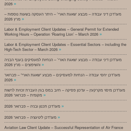
»
2026
מעו”דכן דיני עבודה – מבצע ‘שאגת הארי’ – היתר העסקה בשעות נוספות –
»
מרץ 2026
Labor & Employment Client Updates – General Permit for Extended
»
Working Hours – Operation ‘Roaring Lion’ – March 2026
Labor & Employment Client Updates – Essential Sectors – including the
»
High-Tech Sector – March 2026
מעו”דכן דיני עבודה – מבצע ‘שאגת הארי’ – הנחיות למעסיקים בענף הבניה
»
והשיפוצים – מרץ 2026
מעו”דכן יחסי עבודה – הנחיות למעסיקים – מבצע “שאגת הארי” – פברואר
»
2026
מעו”דכן מיסוי מקרקעין – עדכון פסיקה – חיוב במס בגין העברת זכויות לרשות
»
מקומית – פברואר 2026
»
מעו”דכן תכנון ובניה – פברואר 2026
»
מעו”דכן ליטיגציה – פברואר 2026
Aviation Law Client Update – Successful Representation of Air France