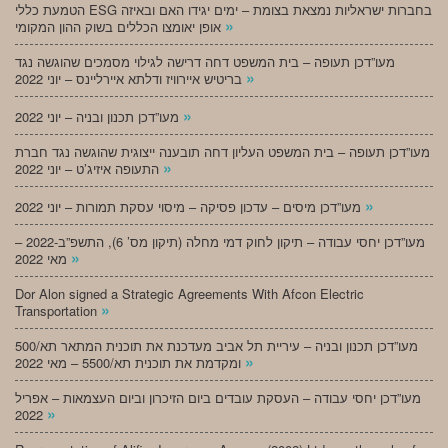
הטמעת כללי ESG בחברות ישראליות נמצאת בצומת – ימים יגידו האם ובאיזה
»
אופן יאומצו הכללים בשוק ההון המקומי
מעו”דכן תעופה – בית המשפט דחה דרישה לגילוי מסמכים שהוגשה נגד
»
בריטיש איירוויז ודלתא איירליינס – יוני 2022
»
מעו”דכן תכנון ובניה – יוני 2022
מעו”דכן תעופה – בית המשפט העליון דחה תובענה ייצוגית שהוגשה נגד חברת
»
התעופה איזיג’ט – יוני 2022
»
מעו”דכן מיסים – עדכון פסיקה – מיסוי עסקת תמורות – יוני 2022
מעו”דכן יחסי עבודה – תיקון לחוק דמי מחלה (תיקון מס’ 6), התשפ”ב-2022 –
»
מאי 2022
Dor Alon signed a Strategic Agreements With Afcon Electric
»
Transportation
מעו”דכן תכנון ובניה – עיריית תל אביב מעדכנת את תוכנית המתאר תא/500
»
ומקדמת את תוכנית תא/5500 – מאי 2022
מעו”דכן יחסי עבודה – העסקת עובדים ביום הזיכרון וביום העצמאות – אפריל
»
2022