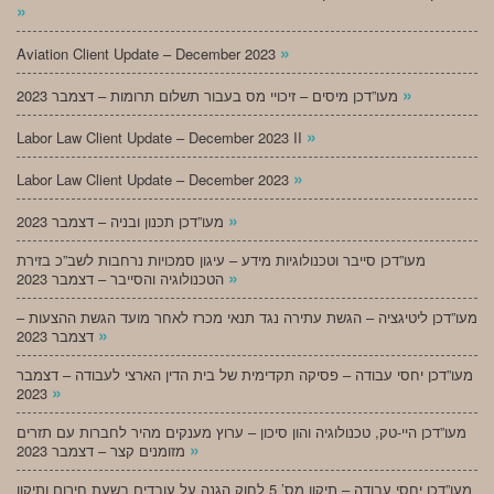
»
»
Aviation Client Update – December 2023
»
מעו”דכן מיסים – זיכויי מס בעבור תשלום תרומות – דצמבר 2023
»
Labor Law Client Update – December 2023 II
»
Labor Law Client Update – December 2023
»
מעו”דכן תכנון ובניה – דצמבר 2023
מעו”דכן סייבר וטכנולוגיות מידע – עיגון סמכויות נרחבות לשב”כ בזירת
»
הטכנולוגיה והסייבר – דצמבר 2023
מעו”דכן ליטיגציה – הגשת עתירה נגד תנאי מכרז לאחר מועד הגשת ההצעות –
»
דצמבר 2023
מעו”דכן יחסי עבודה – פסיקה תקדימית של בית הדין הארצי לעבודה – דצמבר
»
2023
מעו”דכן היי-טק, טכנולוגיה והון סיכון – ערוץ מענקים מהיר לחברות עם תזרים
»
מזומנים קצר – דצמבר 2023
מעו”דכן יחסי עבודה – תיקון מס’ 5 לחוק הגנה על עובדים בשעת חירום ותיקון