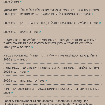
»
אפריל 2026
מעו”דכן ליטיגציה – בית המשפט מבהיר את תחולת כלל שיקול הדעת העסקי
»
והיקף חובת הנאמנות של ועדות השקעה בגופים מוסדיים – מרץ 2026
»
מעו”דכן רגולציה – תקנות שירותי תשלום (פטור מהוראות החוק) – מרץ 2026
»
מעו”דכן מיסים – מרץ 2026
מעו”דכן איכות סביבה וקיימות – הקלות זמניות ברגולציה סביבתית בעקבות
מבצע “שאגת הארי” – עדכון לתעשייה בהתאם להנחיות המשרד להגנת
»
הסביבה – מרץ 2026
מעו”דכן סייבר וטכנולוגיות מידע – גילוי דעת הרשות להגנת הפרטיות בנושא
»
הסכמה – מרץ 2026
מעו”דכן רגולציה – הצעת חוק הארכת תקופות ודחיית מועדים – מבצע שאגת
»
הארי – מרץ 2026
»
מעו”דכן תכנון ובניה – מרץ 2026
מעו”דכן דיני עבודה – עדכון שכר המינימום במשק החל מיום 1.4.2026 – מרץ
»
2026
Labor & Employment Client Updates – Operation ‘Roaring Lion’ –
Guidelines for Employers During Changing Safety Policies – March