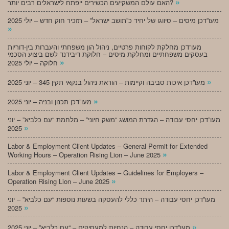
»
האם עולם המשקיעים הכשירים ייפתח לישראלים רבים יותר?
מעו”דכן מיסים – סיווגו של יחיד כ”תושב ישראל” – תזכיר חוק חדש – יולי 2025
»
מעו”דכן מחלקת לקוחות פרטיים, ניהול הון משפחתי והעברות בין-דוריות
בעסקים משפחתיים ומחלקת מיסים – חלוקת דיבידנד לשם ביצוע הסכמי
»
חלוקה – יולי 2025
»
מעו”דכן איכות סביבה וקיימות – הוראת ניהול בנקאי תקין 345 – יוני 2025
»
מעו”דכן תכנון ובניה – יוני 2025
מעו”דכן יחסי עבודה – הגדרת המושג “משק חיוני” – מלחמת “עם כלביא” – יוני
»
2025
Labor & Employment Client Updates – General Permit for Extended
»
Working Hours – Operation Rising Lion – June 2025
Labor & Employment Client Updates – Guidelines for Employers –
»
Operation Rising Lion – June 2025
מעו”דכן יחסי עבודה – היתר כללי להעסקה בשעות נוספות “עם כלביא” – יוני
»
2025
»
מעו”דכן יחסי עבודה – הנחיות למעסיקים – “עם כלביא” – יוני 2025