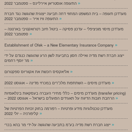
»
התעופה אוסטריאן איירליינס – ספטמבר 2022
מעו”דכן תעופה – בית המשפט המחוזי דחה תביעה ייצוגית שהוגשה נגד חברת
»
התעופה וויז אייר – ספטמבר 2022
מעו”דכן מיסוי מוניציפלי – עדכון פסיקה – ביטול חיוב רטרואקטיבי בארנונה –
»
ספטמבר 2022
»
Establishment of Ofek – a New Elementary Insurance Company
ייצוג חברת רשת מדיה ואיילה חסון בתביעת לשון הרע שהוגשה כנגדם על ידי
»
מר יוסף רחמים
»
אליאקסיס רוכשת את אקווריוס ספקטרום
»
מעו”דכן מיסים – השתתפות מלכ”רים במכרזי מדינה – אוגוסט 2022
מעו”דכן מיסים – כללי מחירי העברה בעסקאות בינלאומיות (transfer pricing)
»
– הרחבת חובות הדיווח על תאגידים הפועלים בישראל – אוגוסט 2022
מעו”דכן טכנולוגיות מידע ופרטיות – רפורמה בחוק זכויות הפרטיות של
»
קליפורניה – יולי 2022
»
ייצוג חברת רשת מדיה בע”מ בתביעה שהוגשה על-ידי מר בהא בכרי