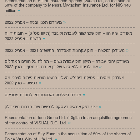
Representation of Alifim Insurance Agency (2002) Ltd., on the sale of
50% of the company to Menora Mivtachim Insurance Ltd. for NIS 140
»
million
»
מעו”דכן תכנון ובניה – אפריל 2022
מעו”דכן שוק הון – חוק שכר שווה לעובדת ולעובד (תיקון מס’ 6) – חובות דיווח
»
חדשות – אפריל 2022
»
מעו”דכן רגולציה – חוק עקרונות האסדרה, התשפ”ב-2021 – אפריל 2022
מעו”דכן יחסי עבודה – תיקון חוק עבודת נשים – תחולה על הורים המגדלים
»
את ילדיהם ללא סיוע של בן או בת זוג נוסף – מרץ 2022
מעו”דכן מיסים – פסיקת ביהמ”ש העליון בנושא הוצאות פיתוח לצרכי מס
»
רכישה – מרץ 2022
»
מכירת השליטה בגסטטנרטק לחברת מטריקס
»
ייצוג רפק אנרגיה בעסקה לרכישת שתי חברות מידי דלק
Representation of Icon Group Ltd. (iDigital) in an acquisition agreement
»
of the control of VISUAL D.G. Ltd.
Representation of Sky Fund in the acquisition of 50% of the shares of
»
Dolce Vita Way of Life Ltd.