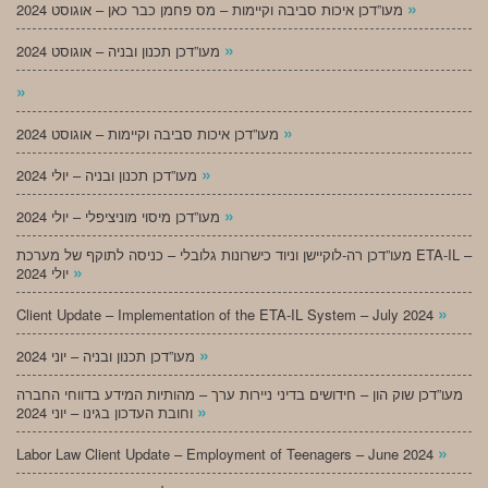
»
מעו”דכן איכות סביבה וקיימות – מס פחמן כבר כאן – אוגוסט 2024
»
מעו”דכן תכנון ובניה – אוגוסט 2024
»
»
מעו”דכן איכות סביבה וקיימות – אוגוסט 2024
»
מעו”דכן תכנון ובניה – יולי 2024
»
מעו”דכן מיסוי מוניציפלי – יולי 2024
מעו”דכן רה-לוקיישן וניוד כישרונות גלובלי – כניסה לתוקף של מערכת ETA-IL –
»
יולי 2024
»
Client Update – Implementation of the ETA-IL System – July 2024
»
מעו”דכן תכנון ובניה – יוני 2024
מעו”דכן שוק הון – חידושים בדיני ניירות ערך – מהותיות המידע בדווחי החברה
»
וחובת העדכון בגינו – יוני 2024
»
Labor Law Client Update – Employment of Teenagers – June 2024