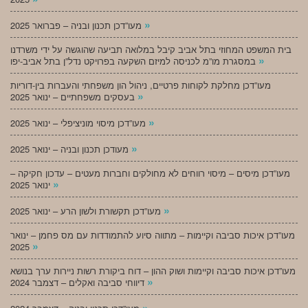
»
מעו”דכן תכנון ובניה – פברואר 2025
בית המשפט המחוזי בתל אביב קיבל במלואה תביעה שהוגשה על ידי משרדנו
»
במסגרת מו”מ לכניסה למיזם השקעה בפרויקט נדל”ן בתל אביב-יפו
מעו”דכן מחלקת לקוחות פרטיים, ניהול הון משפחתי והעברות בין-דוריות
»
בעסקים משפחתיים – ינואר 2025
»
מעו”דכן מיסוי מוניציפלי – ינואר 2025
»
מעודכן תכנון ובניה – ינואר 2025
מעו”דכן מיסים – מיסוי רווחים לא מחולקים וחברות מעטים – עדכון חקיקה –
»
ינואר 2025
»
מעו”דכן תקשורת ולשון הרע – ינואר 2025
מעו”דכן איכות סביבה וקיימות – מתווה סיוע להתמודדות עם מס פחמן – ינואר
»
2025
מעו”דכן איכות סביבה וקיימות ושוק ההון – דוח ביקורת רשות ניירות ערך בנושא
»
דיווחי סביבה ואקלים – דצמבר 2024
»