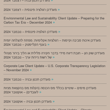
מעו”דכן תכנון ובניה – דצמבר 2024
»
מעו”דכן רגולציה פיננסית – דצמבר 2024
Environmental Law and Sustainability Client Update – Preparing for the
»
Carbon Tax Era – December 2024
»
מעו”דכן רגולציה פיננסית – נובמבר 2024
מעו”דכן איכות סביבה וקיימות – רגולציות אקלימיות: מפתח להצלחה יזמית
»
בענף הקליימטק – נובמבר 2024
מעו”דכן שוק הון – חובת דיווח מיידי בדבר חקירה פלילית או הליך בירור מנהלי
»
של רשות ניירות ערך – נובמבר 2024
Corporate Law Client Update – U.S. Corporate Transparency Legislation
»
– November 2024
»
מעו”דכן תכנון ובניה – נובמבר 2024
מעו”דכן מיסים – שינויים בכללי מס הכנסה (הקלות מס בהקצאת מניות
»
לעובדים) – אוקטובר 2024
»
מעו”דכן תכנון ובניה – אוקטובר 2024
Environmental Law and Sustainability Client Update – Climate