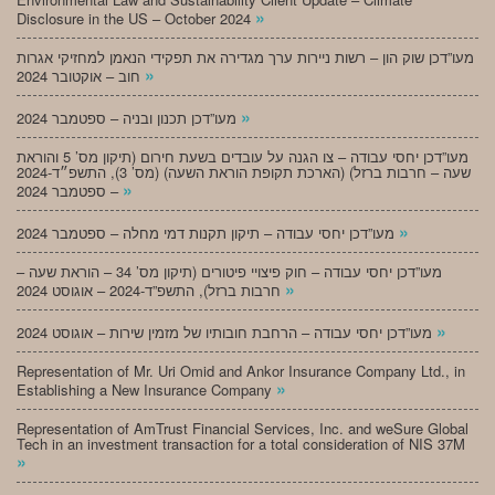
»
Disclosure in the US – October 2024
מעו”דכן שוק הון – רשות ניירות ערך מגדירה את תפקידי הנאמן למחזיקי אגרות
»
חוב – אוקטובר 2024
»
מעו”דכן תכנון ובניה – ספטמבר 2024
מעו”דכן יחסי עבודה – צו הגנה על עובדים בשעת חירום (תיקון מס’ 5 והוראת
שעה – חרבות ברזל) (הארכת תקופת הוראת השעה) (מס’ 3), התשפ״ד-2024
»
– ספטמבר 2024
»
מעו”דכן יחסי עבודה – תיקון תקנות דמי מחלה – ספטמבר 2024
מעו”דכן יחסי עבודה – חוק פיצויי פיטורים (תיקון מס’ 34 – הוראת שעה –
»
חרבות ברזל), התשפ”ד-2024 – אוגוסט 2024
»
מעו”דכן יחסי עבודה – הרחבת חובותיו של מזמין שירות – אוגוסט 2024
Representation of Mr. Uri Omid and Ankor Insurance Company Ltd., in
»
Establishing a New Insurance Company
Representation of AmTrust Financial Services, Inc. and weSure Global
Tech in an investment transaction for a total consideration of NIS 37M
»