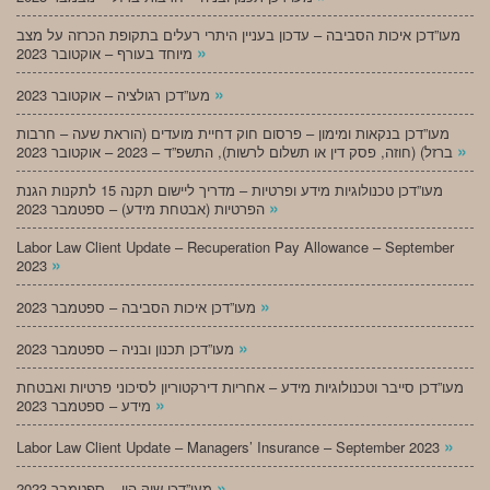
מעו”דכן איכות הסביבה – עדכון בעניין היתרי רעלים בתקופת הכרזה על מצב
»
מיוחד בעורף – אוקטובר 2023
»
מעו”דכן רגולציה – אוקטובר 2023
מעו”דכן בנקאות ומימון – פרסום חוק דחיית מועדים (הוראת שעה – חרבות
»
ברזל) (חוזה, פסק דין או תשלום לרשות), התשפ”ד – 2023 – אוקטובר 2023
מעו”דכן טכנולוגיות מידע ופרטיות – מדריך ליישום תקנה 15 לתקנות הגנת
»
הפרטיות (אבטחת מידע) – ספטמבר 2023
Labor Law Client Update – Recuperation Pay Allowance – September
»
2023
»
מעו”דכן איכות הסביבה – ספטמבר 2023
»
מעו”דכן תכנון ובניה – ספטמבר 2023
מעו”דכן סייבר וטכנולוגיות מידע – אחריות דירקטוריון לסיכוני פרטיות ואבטחת
»
מידע – ספטמבר 2023
»
Labor Law Client Update – Managers’ Insurance – September 2023
»
מעו”דכן שוק הון – ספטמבר 2023