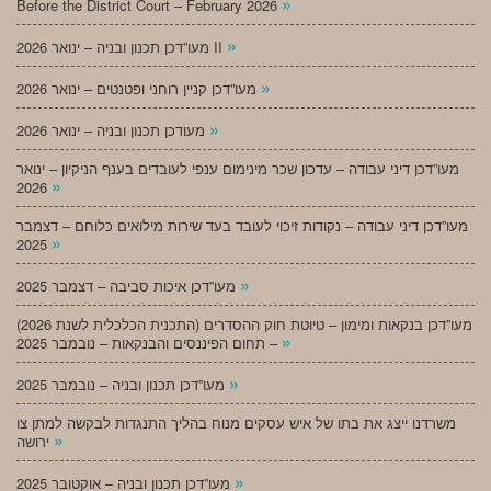
»
Before the District Court – February 2026
»
מעו”דכן תכנון ובניה – ינואר 2026 II
»
מעו”דכן קניין רוחני ופטנטים – ינואר 2026
»
מעודכן תכנון ובניה – ינואר 2026
מעו”דכן דיני עבודה – עדכון שכר מינימום ענפי לעובדים בענף הניקיון – ינואר
»
2026
מעו”דכן דיני עבודה – נקודות זיכוי לעובד בעד שירות מילואים כלוחם – דצמבר
»
2025
»
מעו”דכן איכות סביבה – דצמבר 2025
מעו”דכן בנקאות ומימון – טיוטת חוק ההסדרים (התכנית הכלכלית לשנת 2026)
»
– תחום הפיננסים והבנקאות – נובמבר 2025
»
מעו”דכן תכנון ובניה – נובמבר 2025
משרדנו ייצג את בתו של איש עסקים מנוח בהליך התנגדות לבקשה למתן צו
»
ירושה
»
מעו”דכן תכנון ובניה – אוקטובר 2025