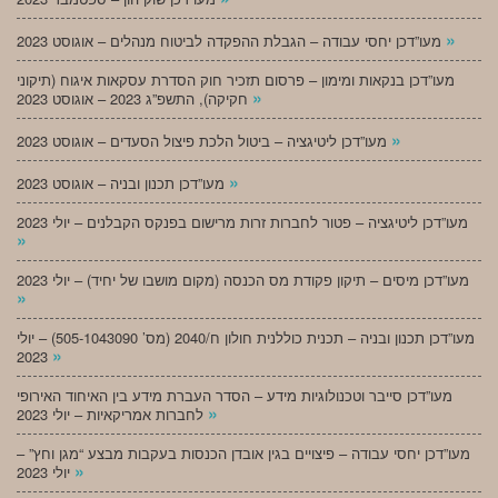
»
מעו”דכן יחסי עבודה – הגבלת ההפקדה לביטוח מנהלים – אוגוסט 2023
מעו”דכן בנקאות ומימון – פרסום תזכיר חוק הסדרת עסקאות איגוח (תיקוני
»
חקיקה), התשפ”ג 2023 – אוגוסט 2023
»
מעו”דכן ליטיגציה – ביטול הלכת פיצול הסעדים – אוגוסט 2023
»
מעו”דכן תכנון ובניה – אוגוסט 2023
מעו”דכן ליטיגציה – פטור לחברות זרות מרישום בפנקס הקבלנים – יולי 2023
»
מעו”דכן מיסים – תיקון פקודת מס הכנסה (מקום מושבו של יחיד) – יולי 2023
»
מעו”דכן תכנון ובניה – תכנית כוללנית חולון ח/2040 (מס’ 505-1043090) – יולי
»
2023
מעו”דכן סייבר וטכנולוגיות מידע – הסדר העברת מידע בין האיחוד האירופי
»
לחברות אמריקאיות – יולי 2023
מעו”דכן יחסי עבודה – פיצויים בגין אובדן הכנסות בעקבות מבצע “מגן וחץ” –
»
יולי 2023