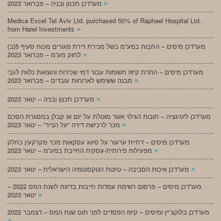
»
מעו”דכן תכנון ובניה – פברואר 2023
Medica Excel Tel Aviv Ltd. purchased 50% of Raphael Hospital Ltd.
»
from Harel Investments
מעו”דכן מיסים – החבות במע”מ בשל מכירת דירת מגורים מכוח סעיף 5(ב)
»
לחוק מע”מ – פברואר 2023
מעו”דכן מיסים – התרת קיזוז תשומות עבור דמי שכירות והוצאות נלוות לגבי
»
מבנה ששימש לארוחות עובדים – פברואר 2023
»
מעו”דכן תכנון ובניה – ינואר 2023
מעו”דכן ליטיגציה – חובות הגילוי אשר מוטלת על יזם או קבלן במסגרת הסכם
»
מכר לרכישת דירה “על הנייר” – ינואר 2023
מעו”דכן מיסים – דחיית ערעור על סיווג עסקאות מכר מקרקעין כחלק
»
מפעילות פירותית-עסקית החייבת במע”מ – ינואר 2023
»
מעו”דכן איכות הסביבה – טיוטת הטקסונומיה הישראלית – ינואר 2023
מעו”דכן מיסים – פרסום רשימת עמדות חייבות בדיווח לשנת המס 2022 –
»
ינואר 2023
מעו”דכן בלוקצ’יין ומיסים – קיזוז הפסדים לפני תום שנת המס – דצמבר 2022
»