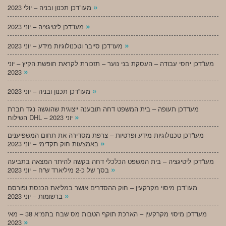
»
מעו”דכן תכנון ובניה – יולי 2023
»
מעו”דכן ליטיגציה – יוני 2023
»
מעו”דכן סייבר וטכנולוגיות מידע – יוני 2023
מעו”דכן יחסי עבודה – העסקת בני נוער – תזכורת לקראת חופשת הקיץ – יוני
»
2023
»
מעו”דכן תכנון ובניה – יוני 2023
מעו”דכן תעופה – בית המשפט דחה תובענה ייצוגית שהוגשה נגד חברת
»
השילוח DHL – יוני 2023
מעו”דכן טכנולוגיות מידע ופרטיות – צרפת מסדירה את תחום המשפיענים
»
באמצעות חוק תקדימי – יוני 2023
מעו”דכן ליטיגציה – בית המשפט הכלכלי דחה בקשה להיתר המצאה בתביעה
»
בסך של כ-2 מיליארד ש”ח – יוני 2023
מעו”דכן מיסוי מקרקעין – חוק ההסדרים אושר במליאת הכנסת ופורסם
»
ברשומות – יוני 2023
מעו”דכן מיסוי מקרקעין – הארכת תוקף הטבות מס שבח בתמ”א 38 – מאי
»
2023