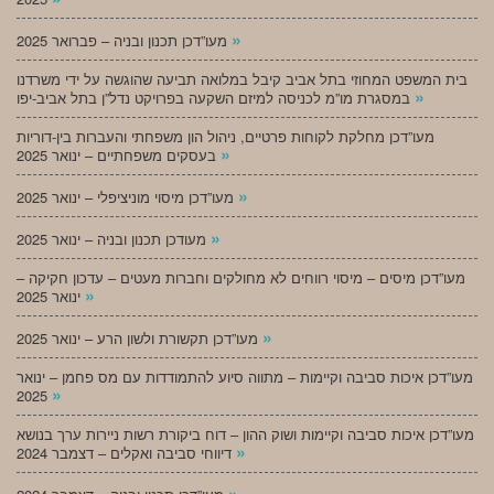
»
מעו”דכן תכנון ובניה – פברואר 2025
בית המשפט המחוזי בתל אביב קיבל במלואה תביעה שהוגשה על ידי משרדנו
»
במסגרת מו”מ לכניסה למיזם השקעה בפרויקט נדל”ן בתל אביב-יפו
מעו”דכן מחלקת לקוחות פרטיים, ניהול הון משפחתי והעברות בין-דוריות
»
בעסקים משפחתיים – ינואר 2025
»
מעו”דכן מיסוי מוניציפלי – ינואר 2025
»
מעודכן תכנון ובניה – ינואר 2025
מעו”דכן מיסים – מיסוי רווחים לא מחולקים וחברות מעטים – עדכון חקיקה –
»
ינואר 2025
»
מעו”דכן תקשורת ולשון הרע – ינואר 2025
מעו”דכן איכות סביבה וקיימות – מתווה סיוע להתמודדות עם מס פחמן – ינואר
»
2025
מעו”דכן איכות סביבה וקיימות ושוק ההון – דוח ביקורת רשות ניירות ערך בנושא
»
דיווחי סביבה ואקלים – דצמבר 2024
»