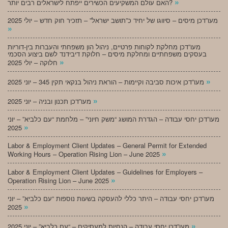
»
האם עולם המשקיעים הכשירים ייפתח לישראלים רבים יותר?
מעו”דכן מיסים – סיווגו של יחיד כ”תושב ישראל” – תזכיר חוק חדש – יולי 2025
»
מעו”דכן מחלקת לקוחות פרטיים, ניהול הון משפחתי והעברות בין-דוריות
בעסקים משפחתיים ומחלקת מיסים – חלוקת דיבידנד לשם ביצוע הסכמי
»
חלוקה – יולי 2025
»
מעו”דכן איכות סביבה וקיימות – הוראת ניהול בנקאי תקין 345 – יוני 2025
»
מעו”דכן תכנון ובניה – יוני 2025
מעו”דכן יחסי עבודה – הגדרת המושג “משק חיוני” – מלחמת “עם כלביא” – יוני
»
2025
Labor & Employment Client Updates – General Permit for Extended
»
Working Hours – Operation Rising Lion – June 2025
Labor & Employment Client Updates – Guidelines for Employers –
»
Operation Rising Lion – June 2025
מעו”דכן יחסי עבודה – היתר כללי להעסקה בשעות נוספות “עם כלביא” – יוני
»
2025
»
מעו”דכן יחסי עבודה – הנחיות למעסיקים – “עם כלביא” – יוני 2025