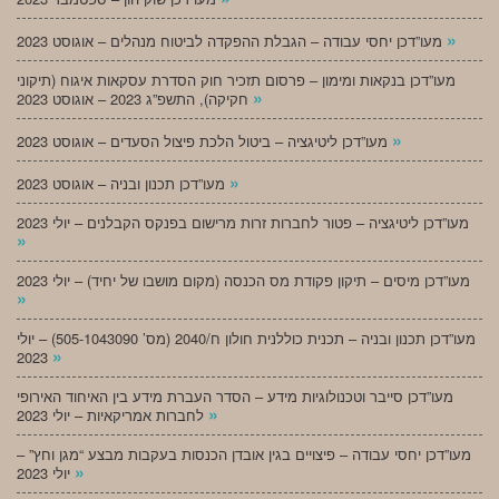
»
מעו”דכן יחסי עבודה – הגבלת ההפקדה לביטוח מנהלים – אוגוסט 2023
מעו”דכן בנקאות ומימון – פרסום תזכיר חוק הסדרת עסקאות איגוח (תיקוני
»
חקיקה), התשפ”ג 2023 – אוגוסט 2023
»
מעו”דכן ליטיגציה – ביטול הלכת פיצול הסעדים – אוגוסט 2023
»
מעו”דכן תכנון ובניה – אוגוסט 2023
מעו”דכן ליטיגציה – פטור לחברות זרות מרישום בפנקס הקבלנים – יולי 2023
»
מעו”דכן מיסים – תיקון פקודת מס הכנסה (מקום מושבו של יחיד) – יולי 2023
»
מעו”דכן תכנון ובניה – תכנית כוללנית חולון ח/2040 (מס’ 505-1043090) – יולי
»
2023
מעו”דכן סייבר וטכנולוגיות מידע – הסדר העברת מידע בין האיחוד האירופי
»
לחברות אמריקאיות – יולי 2023
מעו”דכן יחסי עבודה – פיצויים בגין אובדן הכנסות בעקבות מבצע “מגן וחץ” –
»
יולי 2023