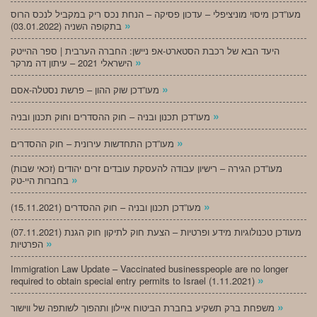
מעו”דכן מיסוי מוניציפלי – עדכון פסיקה – הנחת נכס ריק במקביל לנכס הרוס
»
בתקופה השניה (03.01.2022)
היעד הבא של רכבת הסטארט-אפ ניישן: החברה הערבית | ספר ההייטק
»
הישראלי 2021 – עיתון דה מרקר
»
מעו”דכן שוק ההון – פרשת נסטלה-אסם
»
מעו”דכן תכנון ובניה – חוק ההסדרים וחוק תכנון ובניה
»
מעו”דכן התחדשות עירונית – חוק ההסדרים
מעו”דכן הגירה – רישיון עבודה להעסקת עובדים זרים יהודים (זכאי שבות)
»
בחברות היי-טק
»
מעו”דכן תכנון ובניה – חוק ההסדרים (15.11.2021)
(07.11.2021) מעודכן טכנולוגיות מידע ופרטיות – הצעת חוק לתיקון חוק הגנת
»
הפרטיות
Immigration Law Update – Vaccinated businesspeople are no longer
»
required to obtain special entry permits to Israel (1.11.2021)
»
משפחת ברק תשקיע בחברת הביטוח איילון ותהפוך לשותפה של ווישור