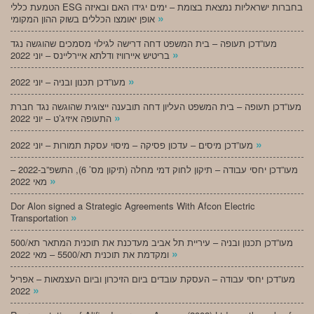
הטמעת כללי ESG בחברות ישראליות נמצאת בצומת – ימים יגידו האם ובאיזה
»
אופן יאומצו הכללים בשוק ההון המקומי
מעו”דכן תעופה – בית המשפט דחה דרישה לגילוי מסמכים שהוגשה נגד
»
בריטיש איירוויז ודלתא איירליינס – יוני 2022
»
מעו”דכן תכנון ובניה – יוני 2022
מעו”דכן תעופה – בית המשפט העליון דחה תובענה ייצוגית שהוגשה נגד חברת
»
התעופה איזיג’ט – יוני 2022
»
מעו”דכן מיסים – עדכון פסיקה – מיסוי עסקת תמורות – יוני 2022
מעו”דכן יחסי עבודה – תיקון לחוק דמי מחלה (תיקון מס’ 6), התשפ”ב-2022 –
»
מאי 2022
Dor Alon signed a Strategic Agreements With Afcon Electric
»
Transportation
מעו”דכן תכנון ובניה – עיריית תל אביב מעדכנת את תוכנית המתאר תא/500
»
ומקדמת את תוכנית תא/5500 – מאי 2022
מעו”דכן יחסי עבודה – העסקת עובדים ביום הזיכרון וביום העצמאות – אפריל
»
2022