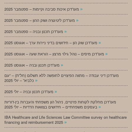
»
מעו”דכן איכות סביבה וקיימות – ספטמבר 2025
»
מעו”דכן ליטיגציה ושוק ההון – ספטמבר 2025
»
מעו”דכן תכנון ובניה – ספטמבר 2025
»
מעו”דכן שוק הון – חידושים בדיני ניירות ערך – אוגוסט 2025
»
מעו”דכן מיסים – נוהל גילוי מרצון – הוראת שעה – אוגוסט 2025
»
מעו”דכן תכנון ובניה – אוגוסט 2025
מעו”דכן דיני עבודה – מתווה הפיצויים לחופשה ללא תשלום (חל”ת) – “עם
»
כלביא” – יולי 2025
»
מעו”דכן תכנון ובניה – יולי 2025
מעו”דכן מחלקת לקוחות פרטיים, ניהול הון משפחתי והעברות בין-דוריות
»
בעסקים משפחתיים – חידושים בצוואות הדדיות – יולי 2025
IBA Healthcare and Life Sciences Law Committee survey on healthcare
»
financing and reimbursement 2025