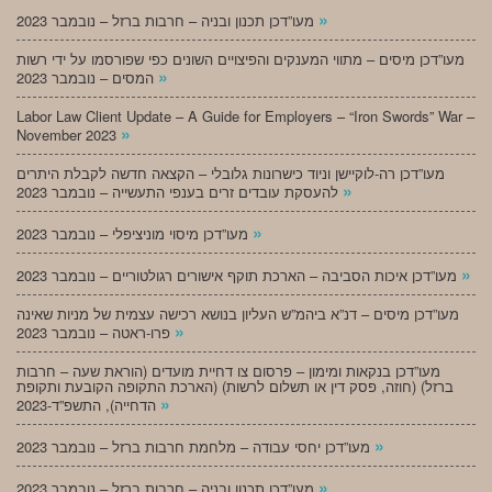
»
מעו”דכן תכנון ובניה – חרבות ברזל – נובמבר 2023
מעו”דכן מיסים – מתווי המענקים והפיצויים השונים כפי שפורסמו על ידי רשות
»
המסים – נובמבר 2023
Labor Law Client Update – A Guide for Employers – “Iron Swords” War –
»
November 2023
מעו”דכן רה-לוקיישן וניוד כישרונות גלובלי – הקצאה חדשה לקבלת היתרים
»
להעסקת עובדים זרים בענפי התעשייה – נובמבר 2023
»
מעו”דכן מיסוי מוניציפלי – נובמבר 2023
»
מעו”דכן איכות הסביבה – הארכת תוקף אישורים רגולטוריים – נובמבר 2023
מעו”דכן מיסים – דנ”א ביהמ”ש העליון בנושא רכישה עצמית של מניות שאינה
»
פרו-ראטה – נובמבר 2023
מעו”דכן בנקאות ומימון – פרסום צו דחיית מועדים (הוראת שעה – חרבות
ברזל) (חוזה, פסק דין או תשלום לרשות) (הארכת התקופה הקובעת ותקופת
»
הדחייה), התשפ”ד-2023
»
מעו”דכן יחסי עבודה – מלחמת חרבות ברזל – נובמבר 2023
»
מעו”דכן תכנון ובניה – חרבות ברזל – נובמבר 2023