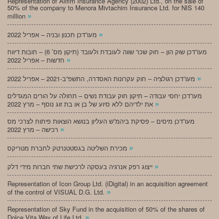
Representation of Alifim Insurance Agency (2002) Ltd., on the sale of
50% of the company to Menora Mivtachim Insurance Ltd. for NIS 140
»
million
»
מעו”דכן תכנון ובניה – אפריל 2022
מעו”דכן שוק הון – חוק שכר שווה לעובדת ולעובד (תיקון מס’ 6) – חובות דיווח
»
חדשות – אפריל 2022
»
מעו”דכן רגולציה – חוק עקרונות האסדרה, התשפ”ב-2021 – אפריל 2022
מעו”דכן יחסי עבודה – תיקון חוק עבודת נשים – תחולה על הורים המגדלים
»
את ילדיהם ללא סיוע של בן או בת זוג נוסף – מרץ 2022
מעו”דכן מיסים – פסיקת ביהמ”ש העליון בנושא הוצאות פיתוח לצרכי מס
»
רכישה – מרץ 2022
»
מכירת השליטה בגסטטנרטק לחברת מטריקס
»
ייצוג רפק אנרגיה בעסקה לרכישת שתי חברות מידי דלק
Representation of Icon Group Ltd. (iDigital) in an acquisition agreement
»
of the control of VISUAL D.G. Ltd.
Representation of Sky Fund in the acquisition of 50% of the shares of
»
Dolce Vita Way of Life Ltd.