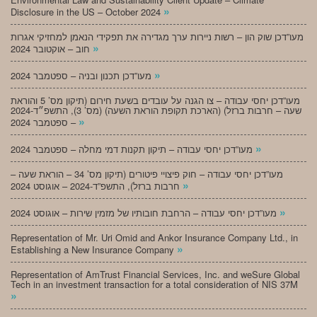
»
Disclosure in the US – October 2024
מעו”דכן שוק הון – רשות ניירות ערך מגדירה את תפקידי הנאמן למחזיקי אגרות
»
חוב – אוקטובר 2024
»
מעו”דכן תכנון ובניה – ספטמבר 2024
מעו”דכן יחסי עבודה – צו הגנה על עובדים בשעת חירום (תיקון מס’ 5 והוראת
שעה – חרבות ברזל) (הארכת תקופת הוראת השעה) (מס’ 3), התשפ״ד-2024
»
– ספטמבר 2024
»
מעו”דכן יחסי עבודה – תיקון תקנות דמי מחלה – ספטמבר 2024
מעו”דכן יחסי עבודה – חוק פיצויי פיטורים (תיקון מס’ 34 – הוראת שעה –
»
חרבות ברזל), התשפ”ד-2024 – אוגוסט 2024
»
מעו”דכן יחסי עבודה – הרחבת חובותיו של מזמין שירות – אוגוסט 2024
Representation of Mr. Uri Omid and Ankor Insurance Company Ltd., in
»
Establishing a New Insurance Company
Representation of AmTrust Financial Services, Inc. and weSure Global
Tech in an investment transaction for a total consideration of NIS 37M
»