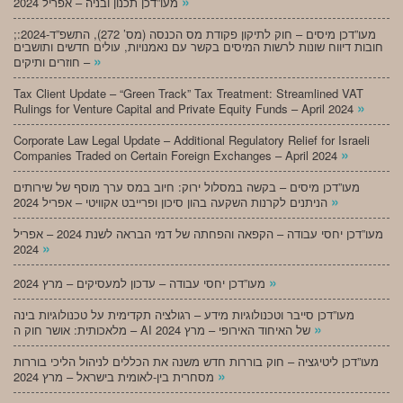
»
מעו”דכן תכנון ובניה – אפריל 2024
;מעו”דכן מיסים – חוק לתיקון פקודת מס הכנסה (מס’ 272), התשפ”ד-2024:
חובות דיווח שונות לרשות המיסים בקשר עם נאמנויות, עולים חדשים ותושבים
»
חוזרים ותיקים –
Tax Client Update – “Green Track” Tax Treatment: Streamlined VAT
»
Rulings for Venture Capital and Private Equity Funds – April 2024
Corporate Law Legal Update – Additional Regulatory Relief for Israeli
»
Companies Traded on Certain Foreign Exchanges – April 2024
מעו”דכן מיסים – בקשה במסלול ירוק: חיוב במס ערך מוסף של שירותים
»
הניתנים לקרנות השקעה בהון סיכון ופרייבט אקוויטי – אפריל 2024
מעו”דכן יחסי עבודה – הקפאה והפחתה של דמי הבראה לשנת 2024 – אפריל
»
2024
»
מעו”דכן יחסי עבודה – עדכון למעסיקים – מרץ 2024
מעו”דכן סייבר וטכנולוגיות מידע – רגולציה תקדימית על טכנולוגיות בינה
»
מלאכותית: אושר חוק ה – AI של האיחוד האירופי – מרץ 2024
מעו”דכן ליטיגציה – חוק בוררות חדש משנה את הכללים לניהול הליכי בוררות
»
מסחרית בין-לאומית בישראל – מרץ 2024