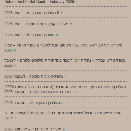
»
Before the District Court – February 2026
»
מעו”דכן תכנון ובניה – ינואר 2026 II
»
מעו”דכן קניין רוחני ופטנטים – ינואר 2026
»
מעודכן תכנון ובניה – ינואר 2026
מעו”דכן דיני עבודה – עדכון שכר מינימום ענפי לעובדים בענף הניקיון – ינואר
»
2026
מעו”דכן דיני עבודה – נקודות זיכוי לעובד בעד שירות מילואים כלוחם – דצמבר
»
2025
»
מעו”דכן איכות סביבה – דצמבר 2025
מעו”דכן בנקאות ומימון – טיוטת חוק ההסדרים (התכנית הכלכלית לשנת 2026)
»
– תחום הפיננסים והבנקאות – נובמבר 2025
»
מעו”דכן תכנון ובניה – נובמבר 2025
משרדנו ייצג את בתו של איש עסקים מנוח בהליך התנגדות לבקשה למתן צו
»
ירושה
»
מעו”דכן תכנון ובניה – אוקטובר 2025