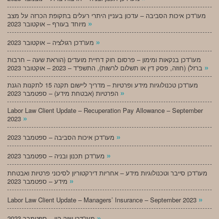
מעו”דכן איכות הסביבה – עדכון בעניין היתרי רעלים בתקופת הכרזה על מצב
»
מיוחד בעורף – אוקטובר 2023
»
מעו”דכן רגולציה – אוקטובר 2023
מעו”דכן בנקאות ומימון – פרסום חוק דחיית מועדים (הוראת שעה – חרבות
»
ברזל) (חוזה, פסק דין או תשלום לרשות), התשפ”ד – 2023 – אוקטובר 2023
מעו”דכן טכנולוגיות מידע ופרטיות – מדריך ליישום תקנה 15 לתקנות הגנת
»
הפרטיות (אבטחת מידע) – ספטמבר 2023
Labor Law Client Update – Recuperation Pay Allowance – September
»
2023
»
מעו”דכן איכות הסביבה – ספטמבר 2023
»
מעו”דכן תכנון ובניה – ספטמבר 2023
מעו”דכן סייבר וטכנולוגיות מידע – אחריות דירקטוריון לסיכוני פרטיות ואבטחת
»
מידע – ספטמבר 2023
»
Labor Law Client Update – Managers’ Insurance – September 2023
»
מעו”דכן שוק הון – ספטמבר 2023