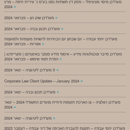
מעו”דכן מיסוי מוניציפלי – פסק דין תשתיות נפט בע”מ נ’ עיריית חיפה – מרץ
»
2024
»
מעו”דכן שוק הון – פברואר 2024
»
מעו”דכן תכנון ובניה – פברואר 2024
מעו”דכן יחסי עבודה – יום שבתון יום הבחירות לרשויות מקומיות ולמועצות
»
אזוריות – פברואר 2024
מעו”דכן סייבר וטכנולוגיות מידע – איסוף מידע פומבי באינטרנט | סקרייפינג |
»
הפרת תנאי שימוש – פברואר 2024
»
מעו”דכן ליטיגציה – ינואר 2024 II
»
Corporate Law Client Update – January 2024
»
מעו”דכן תכנון ובניה – ינואר 2024
מעו”דכן רגולציה – צו הארכת תקופות ודחיית מועדים התשפ”ד-2024 – ינואר
»
2024
»
מעו”דכן ליטיגציה – ינואר 2024
מעו”דכן יחסי עבודה – תקנות להגברת האכיפה של דיני עבודה – דצמבר 2023