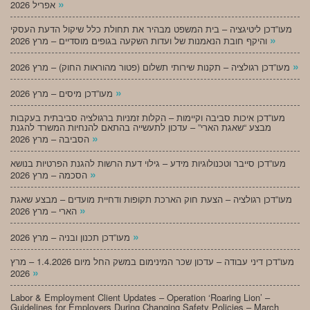
»
אפריל 2026
מעו”דכן ליטיגציה – בית המשפט מבהיר את תחולת כלל שיקול הדעת העסקי
»
והיקף חובת הנאמנות של ועדות השקעה בגופים מוסדיים – מרץ 2026
»
מעו”דכן רגולציה – תקנות שירותי תשלום (פטור מהוראות החוק) – מרץ 2026
»
מעו”דכן מיסים – מרץ 2026
מעו”דכן איכות סביבה וקיימות – הקלות זמניות ברגולציה סביבתית בעקבות
מבצע “שאגת הארי” – עדכון לתעשייה בהתאם להנחיות המשרד להגנת
»
הסביבה – מרץ 2026
מעו”דכן סייבר וטכנולוגיות מידע – גילוי דעת הרשות להגנת הפרטיות בנושא
»
הסכמה – מרץ 2026
מעו”דכן רגולציה – הצעת חוק הארכת תקופות ודחיית מועדים – מבצע שאגת
»
הארי – מרץ 2026
»
מעו”דכן תכנון ובניה – מרץ 2026
מעו”דכן דיני עבודה – עדכון שכר המינימום במשק החל מיום 1.4.2026 – מרץ
»
2026
Labor & Employment Client Updates – Operation ‘Roaring Lion’ –
Guidelines for Employers During Changing Safety Policies – March