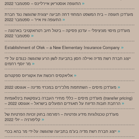
»
התעופה אוסטריאן איירליינס – ספטמבר 2022
מעו”דכן תעופה – בית המשפט המחוזי דחה תביעה ייצוגית שהוגשה נגד חברת
»
התעופה וויז אייר – ספטמבר 2022
מעו”דכן מיסוי מוניציפלי – עדכון פסיקה – ביטול חיוב רטרואקטיבי בארנונה –
»
ספטמבר 2022
»
Establishment of Ofek – a New Elementary Insurance Company
ייצוג חברת רשת מדיה ואיילה חסון בתביעת לשון הרע שהוגשה כנגדם על ידי
»
מר יוסף רחמים
»
אליאקסיס רוכשת את אקווריוס ספקטרום
»
מעו”דכן מיסים – השתתפות מלכ”רים במכרזי מדינה – אוגוסט 2022
מעו”דכן מיסים – כללי מחירי העברה בעסקאות בינלאומיות (transfer pricing)
»
– הרחבת חובות הדיווח על תאגידים הפועלים בישראל – אוגוסט 2022
מעו”דכן טכנולוגיות מידע ופרטיות – רפורמה בחוק זכויות הפרטיות של
»
קליפורניה – יולי 2022
»
ייצוג חברת רשת מדיה בע”מ בתביעה שהוגשה על-ידי מר בהא בכרי