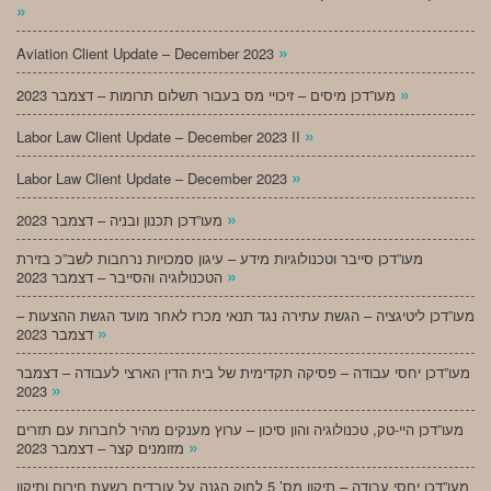
»
»
Aviation Client Update – December 2023
»
מעו”דכן מיסים – זיכויי מס בעבור תשלום תרומות – דצמבר 2023
»
Labor Law Client Update – December 2023 II
»
Labor Law Client Update – December 2023
»
מעו”דכן תכנון ובניה – דצמבר 2023
מעו”דכן סייבר וטכנולוגיות מידע – עיגון סמכויות נרחבות לשב”כ בזירת
»
הטכנולוגיה והסייבר – דצמבר 2023
מעו”דכן ליטיגציה – הגשת עתירה נגד תנאי מכרז לאחר מועד הגשת ההצעות –
»
דצמבר 2023
מעו”דכן יחסי עבודה – פסיקה תקדימית של בית הדין הארצי לעבודה – דצמבר
»
2023
מעו”דכן היי-טק, טכנולוגיה והון סיכון – ערוץ מענקים מהיר לחברות עם תזרים
»
מזומנים קצר – דצמבר 2023
מעו”דכן יחסי עבודה – תיקון מס’ 5 לחוק הגנה על עובדים בשעת חירום ותיקון