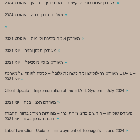
»
מעו”דכן איכות סביבה וקיימות – מס פחמן כבר כאן – אוגוסט 2024
»
מעו”דכן תכנון ובניה – אוגוסט 2024
»
»
מעו”דכן איכות סביבה וקיימות – אוגוסט 2024
»
מעו”דכן תכנון ובניה – יולי 2024
»
מעו”דכן מיסוי מוניציפלי – יולי 2024
מעו”דכן רה-לוקיישן וניוד כישרונות גלובלי – כניסה לתוקף של מערכת ETA-IL –
»
יולי 2024
»
Client Update – Implementation of the ETA-IL System – July 2024
»
מעו”דכן תכנון ובניה – יוני 2024
מעו”דכן שוק הון – חידושים בדיני ניירות ערך – מהותיות המידע בדווחי החברה
»
וחובת העדכון בגינו – יוני 2024
»
Labor Law Client Update – Employment of Teenagers – June 2024