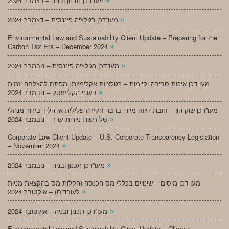
מעו”דכן תכנון ובניה – דצמבר 2024
»
מעו”דכן רגולציה פיננסית – דצמבר 2024
Environmental Law and Sustainability Client Update – Preparing for the
»
Carbon Tax Era – December 2024
»
מעו”דכן רגולציה פיננסית – נובמבר 2024
מעו”דכן איכות סביבה וקיימות – רגולציות אקלימיות: מפתח להצלחה יזמית
»
בענף הקליימטק – נובמבר 2024
מעו”דכן שוק הון – חובת דיווח מיידי בדבר חקירה פלילית או הליך בירור מנהלי
»
של רשות ניירות ערך – נובמבר 2024
Corporate Law Client Update – U.S. Corporate Transparency Legislation
»
– November 2024
»
מעו”דכן תכנון ובניה – נובמבר 2024
מעו”דכן מיסים – שינויים בכללי מס הכנסה (הקלות מס בהקצאת מניות
»
לעובדים) – אוקטובר 2024
»
מעו”דכן תכנון ובניה – אוקטובר 2024
Environmental Law and Sustainability Client Update – Climate