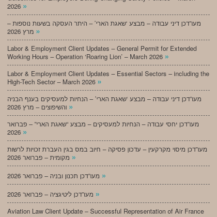
»
2026
מעו”דכן דיני עבודה – מבצע ‘שאגת הארי’ – היתר העסקה בשעות נוספות –
»
מרץ 2026
Labor & Employment Client Updates – General Permit for Extended
»
Working Hours – Operation ‘Roaring Lion’ – March 2026
Labor & Employment Client Updates – Essential Sectors – including the
»
High-Tech Sector – March 2026
מעו”דכן דיני עבודה – מבצע ‘שאגת הארי’ – הנחיות למעסיקים בענף הבניה
»
והשיפוצים – מרץ 2026
מעו”דכן יחסי עבודה – הנחיות למעסיקים – מבצע “שאגת הארי” – פברואר
»
2026
מעו”דכן מיסוי מקרקעין – עדכון פסיקה – חיוב במס בגין העברת זכויות לרשות
»
מקומית – פברואר 2026
»
מעו”דכן תכנון ובניה – פברואר 2026
»
מעו”דכן ליטיגציה – פברואר 2026
Aviation Law Client Update – Successful Representation of Air France