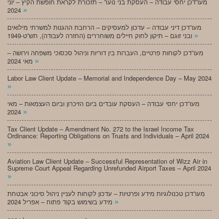
מעו”דכן יחסי עבודה – העסקת בני נוער – תזכורת לקראת חופשת הקיץ – יוני
»
2024
מעו”דכן דיני עבודה – עדכון למעסיקים – הרחבת ההגנות למשרתי מילואים
»
ובני זוגם – תיקון לחוק חיילים משוחררים (החזרה לעבודה), תש”ט-1949
מעו”דכן לקוחות פרטיים, העברות בין דוריות וניהול סכסוכי משפחה וירושה –
»
מאי 2024
Labor Law Client Update – Memorial and Independence Day – May 2024
»
מעו”דכן יחסי עבודה – העסקת עובדים ביום הזיכרון וביום העצמאות – מאי
»
2024
Tax Client Update – Amendment No. 272 to the Israel Income Tax
Ordinance: Reporting Obligations on Trusts and Individuals – April 2024
»
Aviation Law Client Update – Successful Representation of Wizz Air in
Supreme Court Appeal Regarding Unrefunded Airport Taxes – April 2024
»
מעו”דכן טכנולוגיות מידע ופרטיות – עדכון לקוחות לעניין ניהול סיכוני אבטחת
»
מידע בשימוש בקוד פתוח – אפריל 2024