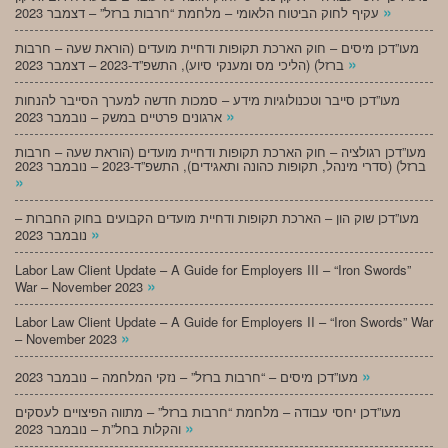
»
עקיף לחוק הביטוח הלאומי – מלחמת “חרבות ברזל” – דצמבר 2023
מעו”דכן מיסים – חוק הארכת תקופות ודחיית מועדים (הוראת שעה – חרבות
»
ברזל) (הליכי מס ומענקי סיוע), התשפ”ד-2023 – דצמבר 2023
מעו”דכן סייבר וטכנולוגיות מידע – סמכות חדשה למערך הסייבר להנחות
»
ארגונים פרטיים במשק – נובמבר 2023
מעו”דכן רגולציה – חוק הארכת תקופות ודחיית מועדים (הוראת שעה – חרבות
ברזל) (סדרי מינהל, תקופות כהונה ותאגידים), התשפ”ד-2023 – נובמבר 2023
»
מעו”דכן שוק הון – הארכת תקופות ודחיית מועדים הקבועים בחוק החברות –
»
נובמבר 2023
Labor Law Client Update – A Guide for Employers III – “Iron Swords”
»
War – November 2023
Labor Law Client Update – A Guide for Employers II – “Iron Swords” War
»
– November 2023
»
מעו”דכן מיסים – “חרבות ברזל” – נזקי המלחמה – נובמבר 2023
מעו”דכן יחסי עבודה – מלחמת “חרבות ברזל” – מתווה הפיצויים לעסקים
»
והקלות בחל”ת – נובמבר 2023