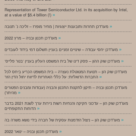
Representation of Tower Semiconductor Ltd. in its acquisition by Intel,
»
at a value of $5.4 billion (!)
»
מעו”דכן תחרות ותובענות ייצוגיות | מחיר מופרז – זליכה נ’ תנובה
»
מעו”דכן תכנון ובניה – מרץ 2022
»
מעו”דכן יחסי עבודה – שינויים זמניים בעניין תשלום דמי בידוד לעובדים
»
‘מעו”דכן שוק ההון – פסק דינו של בית המשפט העליון בעניין ‘בטר פלייס
מעו”דכן שוק הון – תנועת המטוטלת נעצרה – בית המשפט הכריע ביחס לכל
»
החברות הדואליות: על כללי האחריות לדיווח יחול הדין הזר
מעו”דכן תכנון ובניה – תיקון לתקנות התכנון והבניה (עבודות ומבנים הפטורים
»
מהיתר)
מעו”דכן שוק הון – עדכוני חקיקה והנחיות רשות ניירות ערך לשנת 2021 בדבר
»
הדוחות התקופתיים
»
מעו”דכן שוק הון – ניצול הזדמנות עסקית של חברה בידי נושא משרה בה
»
מעו”דכן תכנון ובניה – ינואר 2022