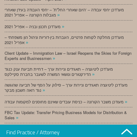
מעו”דכן יחסי עבודה – ‘היום שאחרי החל”ת’ – יחסי העבודה בעידן שאחרי
»
מגבלות הקורונה – אפריל 2021
»
מעו”דכן תכנון ובניה – אפריל 2021
מעו”דכן מחלקת לקוחות פרטיים, העברות בין-דוריות וניהול הון משפחתי –
»
אפריל 2021
Client Update – Immigration Law – Israel Reopens the Skies for Foreign
»
Experts and Businessmen
מעו”דכן ליטיגציה – תאגידים וניירות ערך – דחיית תביעת ענק כנגד
»
הדירקטורים ונושאי המשרה לשעבר בחברת סקיילקס
מעו”דכן ליטיגציה תאגידים וניירות ערך – סילוק על הסף של תביעה שהוגשה
»
נגד רואה חשבון מבקר
»
מעודכן משבר הקורונה – כניסת עובדים שאינם מחוסנים למקומות עבודה
FBC Tax Update: Transfer Pricing Business Models for Distribution &
»
Sales
»
מעו”דכן תכנון ובניה – מרץ 2021
Find Practice / Attorney