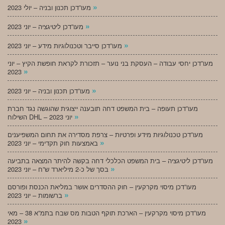
»
מעו”דכן תכנון ובניה – יולי 2023
»
מעו”דכן ליטיגציה – יוני 2023
»
מעו”דכן סייבר וטכנולוגיות מידע – יוני 2023
מעו”דכן יחסי עבודה – העסקת בני נוער – תזכורת לקראת חופשת הקיץ – יוני
»
2023
»
מעו”דכן תכנון ובניה – יוני 2023
מעו”דכן תעופה – בית המשפט דחה תובענה ייצוגית שהוגשה נגד חברת
»
השילוח DHL – יוני 2023
מעו”דכן טכנולוגיות מידע ופרטיות – צרפת מסדירה את תחום המשפיענים
»
באמצעות חוק תקדימי – יוני 2023
מעו”דכן ליטיגציה – בית המשפט הכלכלי דחה בקשה להיתר המצאה בתביעה
»
בסך של כ-2 מיליארד ש”ח – יוני 2023
מעו”דכן מיסוי מקרקעין – חוק ההסדרים אושר במליאת הכנסת ופורסם
»
ברשומות – יוני 2023
מעו”דכן מיסוי מקרקעין – הארכת תוקף הטבות מס שבח בתמ”א 38 – מאי
»
2023