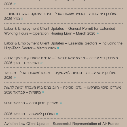
»
2026
מעו”דכן דיני עבודה – מבצע ‘שאגת הארי’ – היתר העסקה בשעות נוספות –
»
מרץ 2026
Labor & Employment Client Updates – General Permit for Extended
»
Working Hours – Operation ‘Roaring Lion’ – March 2026
Labor & Employment Client Updates – Essential Sectors – including the
»
High-Tech Sector – March 2026
מעו”דכן דיני עבודה – מבצע ‘שאגת הארי’ – הנחיות למעסיקים בענף הבניה
»
והשיפוצים – מרץ 2026
מעו”דכן יחסי עבודה – הנחיות למעסיקים – מבצע “שאגת הארי” – פברואר
»
2026
מעו”דכן מיסוי מקרקעין – עדכון פסיקה – חיוב במס בגין העברת זכויות לרשות
»
מקומית – פברואר 2026
»
מעו”דכן תכנון ובניה – פברואר 2026
»
מעו”דכן ליטיגציה – פברואר 2026
Aviation Law Client Update – Successful Representation of Air France