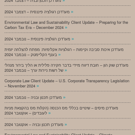
מעו”דכן תכנון ובניה – דצמבר 2024
»
מעו”דכן רגולציה פיננסית – דצמבר 2024
Environmental Law and Sustainability Client Update – Preparing for the
»
Carbon Tax Era – December 2024
»
מעו”דכן רגולציה פיננסית – נובמבר 2024
מעו”דכן איכות סביבה וקיימות – רגולציות אקלימיות: מפתח להצלחה יזמית
»
בענף הקליימטק – נובמבר 2024
מעו”דכן שוק הון – חובת דיווח מיידי בדבר חקירה פלילית או הליך בירור מנהלי
»
של רשות ניירות ערך – נובמבר 2024
Corporate Law Client Update – U.S. Corporate Transparency Legislation
»
– November 2024
»
מעו”דכן תכנון ובניה – נובמבר 2024
מעו”דכן מיסים – שינויים בכללי מס הכנסה (הקלות מס בהקצאת מניות
»
לעובדים) – אוקטובר 2024
»
מעו”דכן תכנון ובניה – אוקטובר 2024
Environmental Law and Sustainability Client Update – Climate