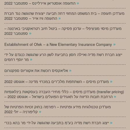
»
התעופה אוסטריאן איירליינס – ספטמבר 2022
מעו”דכן תעופה – בית המשפט המחוזי דחה תביעה ייצוגית שהוגשה נגד חברת
»
התעופה וויז אייר – ספטמבר 2022
מעו”דכן מיסוי מוניציפלי – עדכון פסיקה – ביטול חיוב רטרואקטיבי בארנונה –
»
ספטמבר 2022
»
Establishment of Ofek – a New Elementary Insurance Company
ייצוג חברת רשת מדיה ואיילה חסון בתביעת לשון הרע שהוגשה כנגדם על ידי
»
מר יוסף רחמים
»
אליאקסיס רוכשת את אקווריוס ספקטרום
»
מעו”דכן מיסים – השתתפות מלכ”רים במכרזי מדינה – אוגוסט 2022
מעו”דכן מיסים – כללי מחירי העברה בעסקאות בינלאומיות (transfer pricing)
»
– הרחבת חובות הדיווח על תאגידים הפועלים בישראל – אוגוסט 2022
מעו”דכן טכנולוגיות מידע ופרטיות – רפורמה בחוק זכויות הפרטיות של
»
קליפורניה – יולי 2022
»
ייצוג חברת רשת מדיה בע”מ בתביעה שהוגשה על-ידי מר בהא בכרי