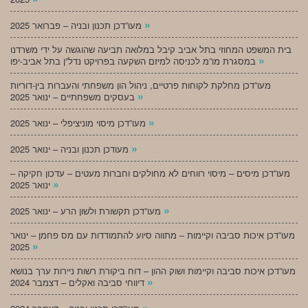
»
מעו”דכן תכנון ובניה – פברואר 2025
בית המשפט המחוזי בתל אביב קיבל במלואה תביעה שהוגשה על ידי משרדנו
»
במסגרת מו”מ לכניסה למיזם השקעה בפרויקט נדל”ן בתל אביב-יפו
מעו”דכן מחלקת לקוחות פרטיים, ניהול הון משפחתי והעברות בין-דוריות
»
בעסקים משפחתיים – ינואר 2025
»
מעו”דכן מיסוי מוניציפלי – ינואר 2025
»
מעודכן תכנון ובניה – ינואר 2025
מעו”דכן מיסים – מיסוי רווחים לא מחולקים וחברות מעטים – עדכון חקיקה –
»
ינואר 2025
»
מעו”דכן תקשורת ולשון הרע – ינואר 2025
מעו”דכן איכות סביבה וקיימות – מתווה סיוע להתמודדות עם מס פחמן – ינואר
»
2025
מעו”דכן איכות סביבה וקיימות ושוק ההון – דוח ביקורת רשות ניירות ערך בנושא
»
דיווחי סביבה ואקלים – דצמבר 2024
»