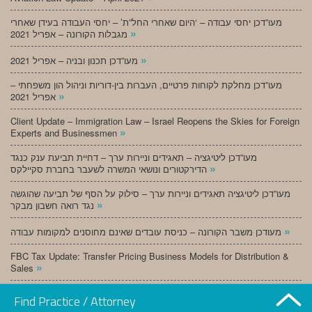
מעו”דכן יחסי עבודה – ‘היום שאחרי החל”ת’ – יחסי העבודה בעידן שאחרי
»
מגבלות הקורונה – אפריל 2021
»
מעו”דכן תכנון ובניה – אפריל 2021
מעו”דכן מחלקת לקוחות פרטיים, העברות בין-דוריות וניהול הון משפחתי –
»
אפריל 2021
Client Update – Immigration Law – Israel Reopens the Skies for Foreign
»
Experts and Businessmen
מעו”דכן ליטיגציה – תאגידים וניירות ערך – דחיית תביעת ענק כנגד
»
הדירקטורים ונושאי המשרה לשעבר בחברת סקיילקס
מעו”דכן ליטיגציה תאגידים וניירות ערך – סילוק על הסף של תביעה שהוגשה
»
נגד רואה חשבון מבקר
»
מעודכן משבר הקורונה – כניסת עובדים שאינם מחוסנים למקומות עבודה
FBC Tax Update: Transfer Pricing Business Models for Distribution &
»
Sales
»
מעו”דכן תכנון ובניה – מרץ 2021
Find Practice / Attorney