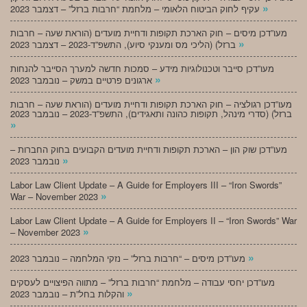
»
עקיף לחוק הביטוח הלאומי – מלחמת “חרבות ברזל” – דצמבר 2023
מעו”דכן מיסים – חוק הארכת תקופות ודחיית מועדים (הוראת שעה – חרבות
»
ברזל) (הליכי מס ומענקי סיוע), התשפ”ד-2023 – דצמבר 2023
מעו”דכן סייבר וטכנולוגיות מידע – סמכות חדשה למערך הסייבר להנחות
»
ארגונים פרטיים במשק – נובמבר 2023
מעו”דכן רגולציה – חוק הארכת תקופות ודחיית מועדים (הוראת שעה – חרבות
ברזל) (סדרי מינהל, תקופות כהונה ותאגידים), התשפ”ד-2023 – נובמבר 2023
»
מעו”דכן שוק הון – הארכת תקופות ודחיית מועדים הקבועים בחוק החברות –
»
נובמבר 2023
Labor Law Client Update – A Guide for Employers III – “Iron Swords”
»
War – November 2023
Labor Law Client Update – A Guide for Employers II – “Iron Swords” War
»
– November 2023
»
מעו”דכן מיסים – “חרבות ברזל” – נזקי המלחמה – נובמבר 2023
מעו”דכן יחסי עבודה – מלחמת “חרבות ברזל” – מתווה הפיצויים לעסקים
»
והקלות בחל”ת – נובמבר 2023