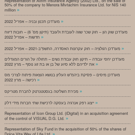
Representation of Alifim Insurance Agency (2002) Ltd., on the sale of
50% of the company to Menora Mivtachim Insurance Ltd. for NIS 140
»
million
»
מעו”דכן תכנון ובניה – אפריל 2022
מעו”דכן שוק הון – חוק שכר שווה לעובדת ולעובד (תיקון מס’ 6) – חובות דיווח
»
חדשות – אפריל 2022
»
מעו”דכן רגולציה – חוק עקרונות האסדרה, התשפ”ב-2021 – אפריל 2022
מעו”דכן יחסי עבודה – תיקון חוק עבודת נשים – תחולה על הורים המגדלים
»
את ילדיהם ללא סיוע של בן או בת זוג נוסף – מרץ 2022
מעו”דכן מיסים – פסיקת ביהמ”ש העליון בנושא הוצאות פיתוח לצרכי מס
»
רכישה – מרץ 2022
»
מכירת השליטה בגסטטנרטק לחברת מטריקס
»
ייצוג רפק אנרגיה בעסקה לרכישת שתי חברות מידי דלק
Representation of Icon Group Ltd. (iDigital) in an acquisition agreement
»
of the control of VISUAL D.G. Ltd.
Representation of Sky Fund in the acquisition of 50% of the shares of
»
Dolce Vita Way of Life Ltd.