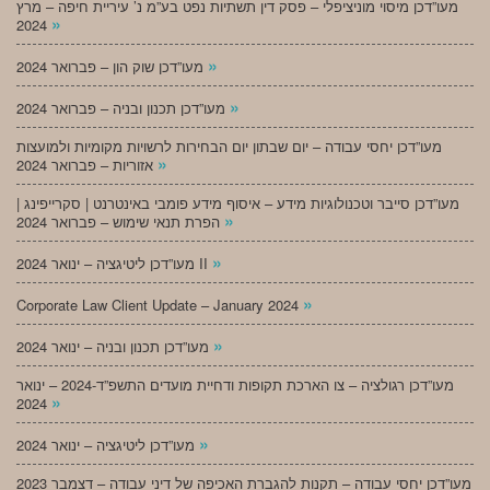
מעו”דכן מיסוי מוניציפלי – פסק דין תשתיות נפט בע”מ נ’ עיריית חיפה – מרץ
»
2024
»
מעו”דכן שוק הון – פברואר 2024
»
מעו”דכן תכנון ובניה – פברואר 2024
מעו”דכן יחסי עבודה – יום שבתון יום הבחירות לרשויות מקומיות ולמועצות
»
אזוריות – פברואר 2024
מעו”דכן סייבר וטכנולוגיות מידע – איסוף מידע פומבי באינטרנט | סקרייפינג |
»
הפרת תנאי שימוש – פברואר 2024
»
מעו”דכן ליטיגציה – ינואר 2024 II
»
Corporate Law Client Update – January 2024
»
מעו”דכן תכנון ובניה – ינואר 2024
מעו”דכן רגולציה – צו הארכת תקופות ודחיית מועדים התשפ”ד-2024 – ינואר
»
2024
»
מעו”דכן ליטיגציה – ינואר 2024
מעו”דכן יחסי עבודה – תקנות להגברת האכיפה של דיני עבודה – דצמבר 2023