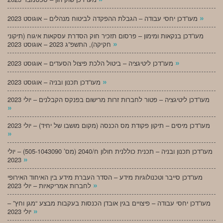
»
מעו”דכן יחסי עבודה – הגבלת ההפקדה לביטוח מנהלים – אוגוסט 2023
מעו”דכן בנקאות ומימון – פרסום תזכיר חוק הסדרת עסקאות איגוח (תיקוני
»
חקיקה), התשפ”ג 2023 – אוגוסט 2023
»
מעו”דכן ליטיגציה – ביטול הלכת פיצול הסעדים – אוגוסט 2023
»
מעו”דכן תכנון ובניה – אוגוסט 2023
מעו”דכן ליטיגציה – פטור לחברות זרות מרישום בפנקס הקבלנים – יולי 2023
»
מעו”דכן מיסים – תיקון פקודת מס הכנסה (מקום מושבו של יחיד) – יולי 2023
»
מעו”דכן תכנון ובניה – תכנית כוללנית חולון ח/2040 (מס’ 505-1043090) – יולי
»
2023
מעו”דכן סייבר וטכנולוגיות מידע – הסדר העברת מידע בין האיחוד האירופי
»
לחברות אמריקאיות – יולי 2023
מעו”דכן יחסי עבודה – פיצויים בגין אובדן הכנסות בעקבות מבצע “מגן וחץ” –
»
יולי 2023