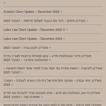
»
»
Aviation Client Update – December 2023
»
מעו”דכן מיסים – זיכויי מס בעבור תשלום תרומות – דצמבר 2023
»
Labor Law Client Update – December 2023 II
»
Labor Law Client Update – December 2023
»
מעו”דכן תכנון ובניה – דצמבר 2023
מעו”דכן סייבר וטכנולוגיות מידע – עיגון סמכויות נרחבות לשב”כ בזירת
»
הטכנולוגיה והסייבר – דצמבר 2023
מעו”דכן ליטיגציה – הגשת עתירה נגד תנאי מכרז לאחר מועד הגשת ההצעות –
»
דצמבר 2023
מעו”דכן יחסי עבודה – פסיקה תקדימית של בית הדין הארצי לעבודה – דצמבר
»
2023
מעו”דכן היי-טק, טכנולוגיה והון סיכון – ערוץ מענקים מהיר לחברות עם תזרים
»
מזומנים קצר – דצמבר 2023
מעו”דכן יחסי עבודה – תיקון מס’ 5 לחוק הגנה על עובדים בשעת חירום ותיקון