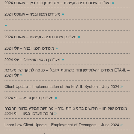
»
מעו”דכן איכות סביבה וקיימות – מס פחמן כבר כאן – אוגוסט 2024
»
מעו”דכן תכנון ובניה – אוגוסט 2024
»
»
מעו”דכן איכות סביבה וקיימות – אוגוסט 2024
»
מעו”דכן תכנון ובניה – יולי 2024
»
מעו”דכן מיסוי מוניציפלי – יולי 2024
מעו”דכן רה-לוקיישן וניוד כישרונות גלובלי – כניסה לתוקף של מערכת ETA-IL –
»
יולי 2024
»
Client Update – Implementation of the ETA-IL System – July 2024
»
מעו”דכן תכנון ובניה – יוני 2024
מעו”דכן שוק הון – חידושים בדיני ניירות ערך – מהותיות המידע בדווחי החברה
»
וחובת העדכון בגינו – יוני 2024
»
Labor Law Client Update – Employment of Teenagers – June 2024