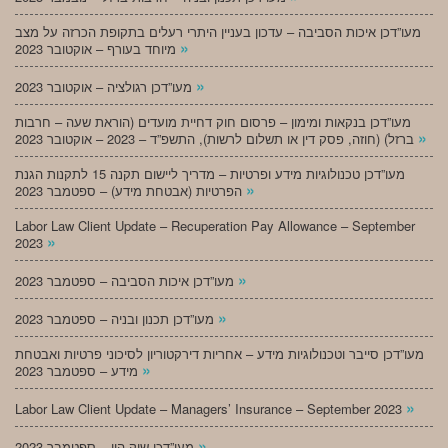
מעו”דכן איכות הסביבה – עדכון בעניין היתרי רעלים בתקופת הכרזה על מצב
»
מיוחד בעורף – אוקטובר 2023
»
מעו”דכן רגולציה – אוקטובר 2023
מעו”דכן בנקאות ומימון – פרסום חוק דחיית מועדים (הוראת שעה – חרבות
»
ברזל) (חוזה, פסק דין או תשלום לרשות), התשפ”ד – 2023 – אוקטובר 2023
מעו”דכן טכנולוגיות מידע ופרטיות – מדריך ליישום תקנה 15 לתקנות הגנת
»
הפרטיות (אבטחת מידע) – ספטמבר 2023
Labor Law Client Update – Recuperation Pay Allowance – September
»
2023
»
מעו”דכן איכות הסביבה – ספטמבר 2023
»
מעו”דכן תכנון ובניה – ספטמבר 2023
מעו”דכן סייבר וטכנולוגיות מידע – אחריות דירקטוריון לסיכוני פרטיות ואבטחת
»
מידע – ספטמבר 2023
»
Labor Law Client Update – Managers’ Insurance – September 2023
»
מעו”דכן שוק הון – ספטמבר 2023