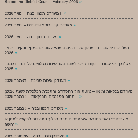
»
Before the District Court – February 2026
»
מעו”דכן תכנון ובניה – ינואר 2026 II
»
מעו”דכן קניין רוחני ופטנטים – ינואר 2026
»
מעודכן תכנון ובניה – ינואר 2026
מעו”דכן דיני עבודה – עדכון שכר מינימום ענפי לעובדים בענף הניקיון – ינואר
»
2026
מעו”דכן דיני עבודה – נקודות זיכוי לעובד בעד שירות מילואים כלוחם – דצמבר
»
2025
»
מעו”דכן איכות סביבה – דצמבר 2025
מעו”דכן בנקאות ומימון – טיוטת חוק ההסדרים (התכנית הכלכלית לשנת 2026)
»
– תחום הפיננסים והבנקאות – נובמבר 2025
»
מעו”דכן תכנון ובניה – נובמבר 2025
משרדנו ייצג את בתו של איש עסקים מנוח בהליך התנגדות לבקשה למתן צו
»
ירושה
»
מעו”דכן תכנון ובניה – אוקטובר 2025