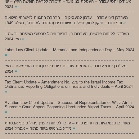
מעו”דכן יחסי עבודה – העסקת בני נוער – תזכורת לקראת חופשת הקיץ – יוני
»
2024
מעו”דכן דיני עבודה – עדכון למעסיקים – הרחבת ההגנות למשרתי מילואים
»
ובני זוגם – תיקון לחוק חיילים משוחררים (החזרה לעבודה), תש”ט-1949
מעו”דכן לקוחות פרטיים, העברות בין דוריות וניהול סכסוכי משפחה וירושה –
»
מאי 2024
Labor Law Client Update – Memorial and Independence Day – May 2024
»
מעו”דכן יחסי עבודה – העסקת עובדים ביום הזיכרון וביום העצמאות – מאי
»
2024
Tax Client Update – Amendment No. 272 to the Israel Income Tax
Ordinance: Reporting Obligations on Trusts and Individuals – April 2024
»
Aviation Law Client Update – Successful Representation of Wizz Air in
Supreme Court Appeal Regarding Unrefunded Airport Taxes – April 2024
»
מעו”דכן טכנולוגיות מידע ופרטיות – עדכון לקוחות לעניין ניהול סיכוני אבטחת
»
מידע בשימוש בקוד פתוח – אפריל 2024