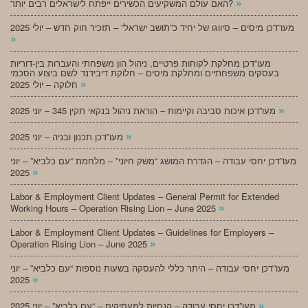
»
האם עולם המשקיעים הכשירים ייפתח לישראלים רבים יותר?
מעו”דכן מיסים – סיווגו של יחיד כ”תושב ישראל” – תזכיר חוק חדש – יולי 2025
»
מעו”דכן מחלקת לקוחות פרטיים, ניהול הון משפחתי והעברות בין-דוריות
בעסקים משפחתיים ומחלקת מיסים – חלוקת דיבידנד לשם ביצוע הסכמי
»
חלוקה – יולי 2025
»
מעו”דכן איכות סביבה וקיימות – הוראת ניהול בנקאי תקין 345 – יוני 2025
»
מעו”דכן תכנון ובניה – יוני 2025
מעו”דכן יחסי עבודה – הגדרת המושג “משק חיוני” – מלחמת “עם כלביא” – יוני
»
2025
Labor & Employment Client Updates – General Permit for Extended
»
Working Hours – Operation Rising Lion – June 2025
Labor & Employment Client Updates – Guidelines for Employers –
»
Operation Rising Lion – June 2025
מעו”דכן יחסי עבודה – היתר כללי להעסקה בשעות נוספות “עם כלביא” – יוני
»
2025
»
מעו”דכן יחסי עבודה – הנחיות למעסיקים – “עם כלביא” – יוני 2025