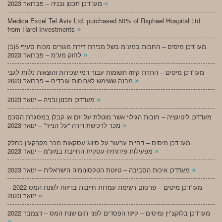
»
מעו”דכן תכנון ובניה – פברואר 2023
Medica Excel Tel Aviv Ltd. purchased 50% of Raphael Hospital Ltd.
»
from Harel Investments
מעו”דכן מיסים – החבות במע”מ בשל מכירת דירת מגורים מכוח סעיף 5(ב)
»
לחוק מע”מ – פברואר 2023
מעו”דכן מיסים – התרת קיזוז תשומות עבור דמי שכירות והוצאות נלוות לגבי
»
מבנה ששימש לארוחות עובדים – פברואר 2023
»
מעו”דכן תכנון ובניה – ינואר 2023
מעו”דכן ליטיגציה – חובות הגילוי אשר מוטלת על יזם או קבלן במסגרת הסכם
»
מכר לרכישת דירה “על הנייר” – ינואר 2023
מעו”דכן מיסים – דחיית ערעור על סיווג עסקאות מכר מקרקעין כחלק
»
מפעילות פירותית-עסקית החייבת במע”מ – ינואר 2023
»
מעו”דכן איכות הסביבה – טיוטת הטקסונומיה הישראלית – ינואר 2023
מעו”דכן מיסים – פרסום רשימת עמדות חייבות בדיווח לשנת המס 2022 –
»
ינואר 2023
מעו”דכן בלוקצ’יין ומיסים – קיזוז הפסדים לפני תום שנת המס – דצמבר 2022
»