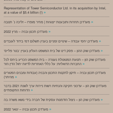
Representation of Tower Semiconductor Ltd. in its acquisition by Intel,
»
at a value of $5.4 billion (!)
»
מעו”דכן תחרות ותובענות ייצוגיות | מחיר מופרז – זליכה נ’ תנובה
»
מעו”דכן תכנון ובניה – מרץ 2022
»
מעו”דכן יחסי עבודה – שינויים זמניים בעניין תשלום דמי בידוד לעובדים
»
‘מעו”דכן שוק ההון – פסק דינו של בית המשפט העליון בעניין ‘בטר פלייס
מעו”דכן שוק הון – תנועת המטוטלת נעצרה – בית המשפט הכריע ביחס לכל
»
החברות הדואליות: על כללי האחריות לדיווח יחול הדין הזר
מעו”דכן תכנון ובניה – תיקון לתקנות התכנון והבניה (עבודות ומבנים הפטורים
»
מהיתר)
מעו”דכן שוק הון – עדכוני חקיקה והנחיות רשות ניירות ערך לשנת 2021 בדבר
»
הדוחות התקופתיים
»
מעו”דכן שוק הון – ניצול הזדמנות עסקית של חברה בידי נושא משרה בה
»
מעו”דכן תכנון ובניה – ינואר 2022