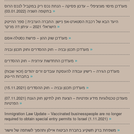
מעו”דכן מיסוי מוניציפלי – עדכון פסיקה – הנחת נכס ריק במקביל לנכס הרוס
»
בתקופה השניה (03.01.2022)
היעד הבא של רכבת הסטארט-אפ ניישן: החברה הערבית | ספר ההייטק
»
הישראלי 2021 – עיתון דה מרקר
»
מעו”דכן שוק ההון – פרשת נסטלה-אסם
»
מעו”דכן תכנון ובניה – חוק ההסדרים וחוק תכנון ובניה
»
מעו”דכן התחדשות עירונית – חוק ההסדרים
מעו”דכן הגירה – רישיון עבודה להעסקת עובדים זרים יהודים (זכאי שבות)
»
בחברות היי-טק
»
מעו”דכן תכנון ובניה – חוק ההסדרים (15.11.2021)
(07.11.2021) מעודכן טכנולוגיות מידע ופרטיות – הצעת חוק לתיקון חוק הגנת
»
הפרטיות
Immigration Law Update – Vaccinated businesspeople are no longer
»
required to obtain special entry permits to Israel (1.11.2021)
»
משפחת ברק תשקיע בחברת הביטוח איילון ותהפוך לשותפה של ווישור