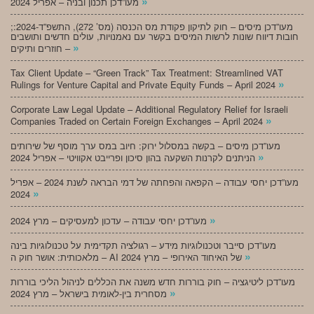
»
מעו”דכן תכנון ובניה – אפריל 2024
;מעו”דכן מיסים – חוק לתיקון פקודת מס הכנסה (מס’ 272), התשפ”ד-2024:
חובות דיווח שונות לרשות המיסים בקשר עם נאמנויות, עולים חדשים ותושבים
»
חוזרים ותיקים –
Tax Client Update – “Green Track” Tax Treatment: Streamlined VAT
»
Rulings for Venture Capital and Private Equity Funds – April 2024
Corporate Law Legal Update – Additional Regulatory Relief for Israeli
»
Companies Traded on Certain Foreign Exchanges – April 2024
מעו”דכן מיסים – בקשה במסלול ירוק: חיוב במס ערך מוסף של שירותים
»
הניתנים לקרנות השקעה בהון סיכון ופרייבט אקוויטי – אפריל 2024
מעו”דכן יחסי עבודה – הקפאה והפחתה של דמי הבראה לשנת 2024 – אפריל
»
2024
»
מעו”דכן יחסי עבודה – עדכון למעסיקים – מרץ 2024
מעו”דכן סייבר וטכנולוגיות מידע – רגולציה תקדימית על טכנולוגיות בינה
»
מלאכותית: אושר חוק ה – AI של האיחוד האירופי – מרץ 2024
מעו”דכן ליטיגציה – חוק בוררות חדש משנה את הכללים לניהול הליכי בוררות
»
מסחרית בין-לאומית בישראל – מרץ 2024