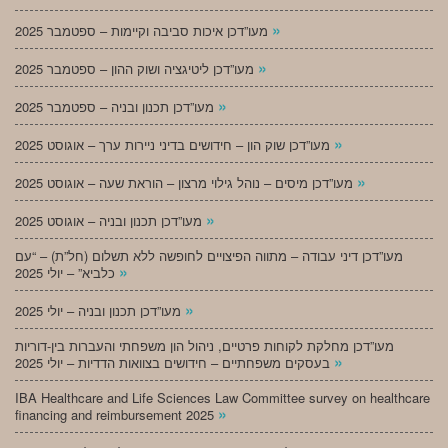
»
מעו”דכן איכות סביבה וקיימות – ספטמבר 2025
»
מעו”דכן ליטיגציה ושוק ההון – ספטמבר 2025
»
מעו”דכן תכנון ובניה – ספטמבר 2025
»
מעו”דכן שוק הון – חידושים בדיני ניירות ערך – אוגוסט 2025
»
מעו”דכן מיסים – נוהל גילוי מרצון – הוראת שעה – אוגוסט 2025
»
מעו”דכן תכנון ובניה – אוגוסט 2025
מעו”דכן דיני עבודה – מתווה הפיצויים לחופשה ללא תשלום (חל”ת) – “עם
»
כלביא” – יולי 2025
»
מעו”דכן תכנון ובניה – יולי 2025
מעו”דכן מחלקת לקוחות פרטיים, ניהול הון משפחתי והעברות בין-דוריות
»
בעסקים משפחתיים – חידושים בצוואות הדדיות – יולי 2025
IBA Healthcare and Life Sciences Law Committee survey on healthcare
»
financing and reimbursement 2025