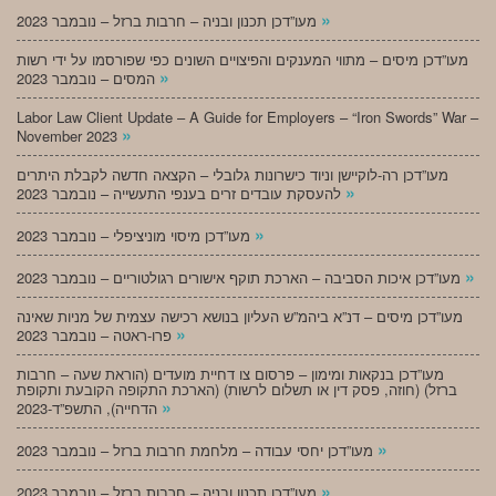
»
מעו”דכן תכנון ובניה – חרבות ברזל – נובמבר 2023
מעו”דכן מיסים – מתווי המענקים והפיצויים השונים כפי שפורסמו על ידי רשות
»
המסים – נובמבר 2023
Labor Law Client Update – A Guide for Employers – “Iron Swords” War –
»
November 2023
מעו”דכן רה-לוקיישן וניוד כישרונות גלובלי – הקצאה חדשה לקבלת היתרים
»
להעסקת עובדים זרים בענפי התעשייה – נובמבר 2023
»
מעו”דכן מיסוי מוניציפלי – נובמבר 2023
»
מעו”דכן איכות הסביבה – הארכת תוקף אישורים רגולטוריים – נובמבר 2023
מעו”דכן מיסים – דנ”א ביהמ”ש העליון בנושא רכישה עצמית של מניות שאינה
»
פרו-ראטה – נובמבר 2023
מעו”דכן בנקאות ומימון – פרסום צו דחיית מועדים (הוראת שעה – חרבות
ברזל) (חוזה, פסק דין או תשלום לרשות) (הארכת התקופה הקובעת ותקופת
»
הדחייה), התשפ”ד-2023
»
מעו”דכן יחסי עבודה – מלחמת חרבות ברזל – נובמבר 2023
»
מעו”דכן תכנון ובניה – חרבות ברזל – נובמבר 2023