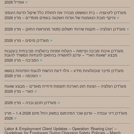
»
אפריל 2026
מעו”דכן ליטיגציה – בית המשפט מבהיר את תחולת כלל שיקול הדעת העסקי
»
והיקף חובת הנאמנות של ועדות השקעה בגופים מוסדיים – מרץ 2026
»
מעו”דכן רגולציה – תקנות שירותי תשלום (פטור מהוראות החוק) – מרץ 2026
»
מעו”דכן מיסים – מרץ 2026
מעו”דכן איכות סביבה וקיימות – הקלות זמניות ברגולציה סביבתית בעקבות
מבצע “שאגת הארי” – עדכון לתעשייה בהתאם להנחיות המשרד להגנת
»
הסביבה – מרץ 2026
מעו”דכן סייבר וטכנולוגיות מידע – גילוי דעת הרשות להגנת הפרטיות בנושא
»
הסכמה – מרץ 2026
מעו”דכן רגולציה – הצעת חוק הארכת תקופות ודחיית מועדים – מבצע שאגת
»
הארי – מרץ 2026
»
מעו”דכן תכנון ובניה – מרץ 2026
מעו”דכן דיני עבודה – עדכון שכר המינימום במשק החל מיום 1.4.2026 – מרץ
»
2026
Labor & Employment Client Updates – Operation ‘Roaring Lion’ –
Guidelines for Employers During Changing Safety Policies – March