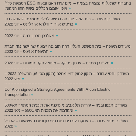
הטמעת כללי ESG בחברות ישראליות נמצאת בצומת – ימים יגידו האם ובאיזה
»
אופן יאומצו הכללים בשוק ההון המקומי
מעו”דכן תעופה – בית המשפט דחה דרישה לגילוי מסמכים שהוגשה נגד
»
בריטיש איירוויז ודלתא איירליינס – יוני 2022
»
מעו”דכן תכנון ובניה – יוני 2022
מעו”דכן תעופה – בית המשפט העליון דחה תובענה ייצוגית שהוגשה נגד חברת
»
התעופה איזיג’ט – יוני 2022
»
מעו”דכן מיסים – עדכון פסיקה – מיסוי עסקת תמורות – יוני 2022
מעו”דכן יחסי עבודה – תיקון לחוק דמי מחלה (תיקון מס’ 6), התשפ”ב-2022 –
»
מאי 2022
Dor Alon signed a Strategic Agreements With Afcon Electric
»
Transportation
מעו”דכן תכנון ובניה – עיריית תל אביב מעדכנת את תוכנית המתאר תא/500
»
ומקדמת את תוכנית תא/5500 – מאי 2022
מעו”דכן יחסי עבודה – העסקת עובדים ביום הזיכרון וביום העצמאות – אפריל
»
2022