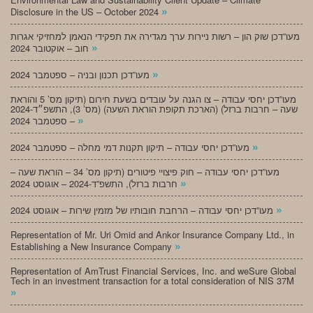
»
Disclosure in the US – October 2024
מעו”דכן שוק הון – רשות ניירות ערך מגדירה את תפקידי הנאמן למחזיקי אגרות
»
חוב – אוקטובר 2024
»
מעו”דכן תכנון ובניה – ספטמבר 2024
מעו”דכן יחסי עבודה – צו הגנה על עובדים בשעת חירום (תיקון מס’ 5 והוראת
שעה – חרבות ברזל) (הארכת תקופת הוראת השעה) (מס’ 3), התשפ״ד-2024
»
– ספטמבר 2024
»
מעו”דכן יחסי עבודה – תיקון תקנות דמי מחלה – ספטמבר 2024
מעו”דכן יחסי עבודה – חוק פיצויי פיטורים (תיקון מס’ 34 – הוראת שעה –
»
חרבות ברזל), התשפ”ד-2024 – אוגוסט 2024
»
מעו”דכן יחסי עבודה – הרחבת חובותיו של מזמין שירות – אוגוסט 2024
Representation of Mr. Uri Omid and Ankor Insurance Company Ltd., in
»
Establishing a New Insurance Company
Representation of AmTrust Financial Services, Inc. and weSure Global
Tech in an investment transaction for a total consideration of NIS 37M
»