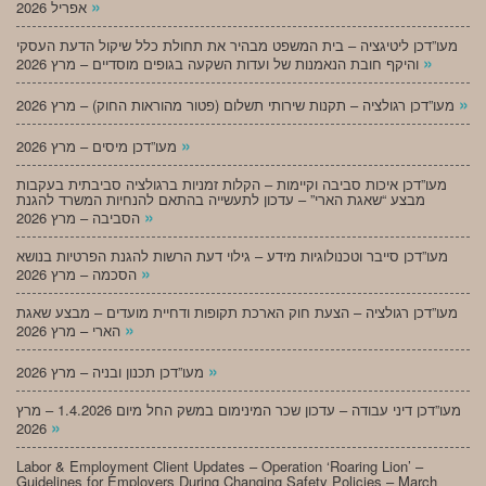
»
אפריל 2026
מעו”דכן ליטיגציה – בית המשפט מבהיר את תחולת כלל שיקול הדעת העסקי
»
והיקף חובת הנאמנות של ועדות השקעה בגופים מוסדיים – מרץ 2026
»
מעו”דכן רגולציה – תקנות שירותי תשלום (פטור מהוראות החוק) – מרץ 2026
»
מעו”דכן מיסים – מרץ 2026
מעו”דכן איכות סביבה וקיימות – הקלות זמניות ברגולציה סביבתית בעקבות
מבצע “שאגת הארי” – עדכון לתעשייה בהתאם להנחיות המשרד להגנת
»
הסביבה – מרץ 2026
מעו”דכן סייבר וטכנולוגיות מידע – גילוי דעת הרשות להגנת הפרטיות בנושא
»
הסכמה – מרץ 2026
מעו”דכן רגולציה – הצעת חוק הארכת תקופות ודחיית מועדים – מבצע שאגת
»
הארי – מרץ 2026
»
מעו”דכן תכנון ובניה – מרץ 2026
מעו”דכן דיני עבודה – עדכון שכר המינימום במשק החל מיום 1.4.2026 – מרץ
»
2026
Labor & Employment Client Updates – Operation ‘Roaring Lion’ –
Guidelines for Employers During Changing Safety Policies – March