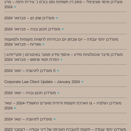
מעו”דכן מיסוי מוניציפלי – פסק דין תשתיות נפט בע”מ נ’ עיריית חיפה – מרץ
»
2024
»
מעו”דכן שוק הון – פברואר 2024
»
מעו”דכן תכנון ובניה – פברואר 2024
מעו”דכן יחסי עבודה – יום שבתון יום הבחירות לרשויות מקומיות ולמועצות
»
אזוריות – פברואר 2024
מעו”דכן סייבר וטכנולוגיות מידע – איסוף מידע פומבי באינטרנט | סקרייפינג |
»
הפרת תנאי שימוש – פברואר 2024
»
מעו”דכן ליטיגציה – ינואר 2024 II
»
Corporate Law Client Update – January 2024
»
מעו”דכן תכנון ובניה – ינואר 2024
מעו”דכן רגולציה – צו הארכת תקופות ודחיית מועדים התשפ”ד-2024 – ינואר
»
2024
»
מעו”דכן ליטיגציה – ינואר 2024
מעו”דכן יחסי עבודה – תקנות להגברת האכיפה של דיני עבודה – דצמבר 2023