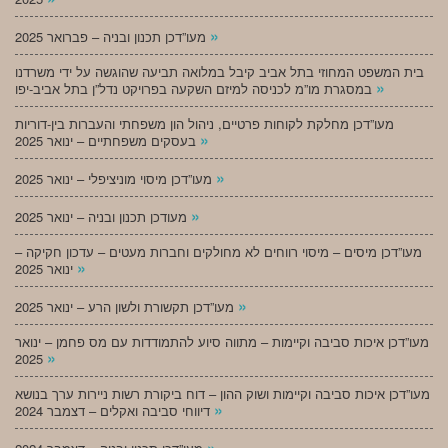
»
מעו”דכן תכנון ובניה – פברואר 2025
בית המשפט המחוזי בתל אביב קיבל במלואה תביעה שהוגשה על ידי משרדנו
»
במסגרת מו”מ לכניסה למיזם השקעה בפרויקט נדל”ן בתל אביב-יפו
מעו”דכן מחלקת לקוחות פרטיים, ניהול הון משפחתי והעברות בין-דוריות
»
בעסקים משפחתיים – ינואר 2025
»
מעו”דכן מיסוי מוניציפלי – ינואר 2025
»
מעודכן תכנון ובניה – ינואר 2025
מעו”דכן מיסים – מיסוי רווחים לא מחולקים וחברות מעטים – עדכון חקיקה –
»
ינואר 2025
»
מעו”דכן תקשורת ולשון הרע – ינואר 2025
מעו”דכן איכות סביבה וקיימות – מתווה סיוע להתמודדות עם מס פחמן – ינואר
»
2025
מעו”דכן איכות סביבה וקיימות ושוק ההון – דוח ביקורת רשות ניירות ערך בנושא
»
דיווחי סביבה ואקלים – דצמבר 2024
»