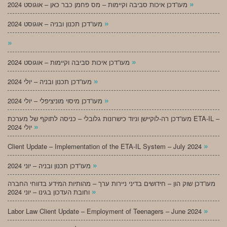
»
מעו”דכן איכות סביבה וקיימות – מס פחמן כבר כאן – אוגוסט 2024
»
מעו”דכן תכנון ובניה – אוגוסט 2024
»
»
מעו”דכן איכות סביבה וקיימות – אוגוסט 2024
»
מעו”דכן תכנון ובניה – יולי 2024
»
מעו”דכן מיסוי מוניציפלי – יולי 2024
מעו”דכן רה-לוקיישן וניוד כישרונות גלובלי – כניסה לתוקף של מערכת ETA-IL –
»
יולי 2024
»
Client Update – Implementation of the ETA-IL System – July 2024
»
מעו”דכן תכנון ובניה – יוני 2024
מעו”דכן שוק הון – חידושים בדיני ניירות ערך – מהותיות המידע בדווחי החברה
»
וחובת העדכון בגינו – יוני 2024
»
Labor Law Client Update – Employment of Teenagers – June 2024