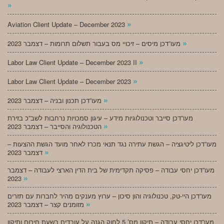
»
»
Aviation Client Update – December 2023
»
מעו”דכן מיסים – זיכויי מס בעבור תשלום תרומות – דצמבר 2023
»
Labor Law Client Update – December 2023 II
»
Labor Law Client Update – December 2023
»
מעו”דכן תכנון ובניה – דצמבר 2023
מעו”דכן סייבר וטכנולוגיות מידע – עיגון סמכויות נרחבות לשב”כ בזירת
»
הטכנולוגיה והסייבר – דצמבר 2023
מעו”דכן ליטיגציה – הגשת עתירה נגד תנאי מכרז לאחר מועד הגשת ההצעות –
»
דצמבר 2023
מעו”דכן יחסי עבודה – פסיקה תקדימית של בית הדין הארצי לעבודה – דצמבר
»
2023
מעו”דכן היי-טק, טכנולוגיה והון סיכון – ערוץ מענקים מהיר לחברות עם תזרים
»
מזומנים קצר – דצמבר 2023
מעו”דכן יחסי עבודה – תיקון מס’ 5 לחוק הגנה על עובדים בשעת חירום ותיקון