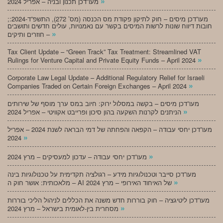
»
מעו”דכן תכנון ובניה – אפריל 2024
;מעו”דכן מיסים – חוק לתיקון פקודת מס הכנסה (מס’ 272), התשפ”ד-2024:
חובות דיווח שונות לרשות המיסים בקשר עם נאמנויות, עולים חדשים ותושבים
»
חוזרים ותיקים –
Tax Client Update – “Green Track” Tax Treatment: Streamlined VAT
»
Rulings for Venture Capital and Private Equity Funds – April 2024
Corporate Law Legal Update – Additional Regulatory Relief for Israeli
»
Companies Traded on Certain Foreign Exchanges – April 2024
מעו”דכן מיסים – בקשה במסלול ירוק: חיוב במס ערך מוסף של שירותים
»
הניתנים לקרנות השקעה בהון סיכון ופרייבט אקוויטי – אפריל 2024
מעו”דכן יחסי עבודה – הקפאה והפחתה של דמי הבראה לשנת 2024 – אפריל
»
2024
»
מעו”דכן יחסי עבודה – עדכון למעסיקים – מרץ 2024
מעו”דכן סייבר וטכנולוגיות מידע – רגולציה תקדימית על טכנולוגיות בינה
»
מלאכותית: אושר חוק ה – AI של האיחוד האירופי – מרץ 2024
מעו”דכן ליטיגציה – חוק בוררות חדש משנה את הכללים לניהול הליכי בוררות
»
מסחרית בין-לאומית בישראל – מרץ 2024