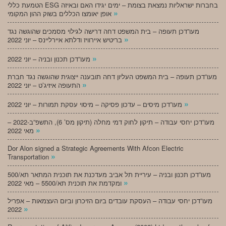
הטמעת כללי ESG בחברות ישראליות נמצאת בצומת – ימים יגידו האם ובאיזה
»
אופן יאומצו הכללים בשוק ההון המקומי
מעו”דכן תעופה – בית המשפט דחה דרישה לגילוי מסמכים שהוגשה נגד
»
בריטיש איירוויז ודלתא איירליינס – יוני 2022
»
מעו”דכן תכנון ובניה – יוני 2022
מעו”דכן תעופה – בית המשפט העליון דחה תובענה ייצוגית שהוגשה נגד חברת
»
התעופה איזיג’ט – יוני 2022
»
מעו”דכן מיסים – עדכון פסיקה – מיסוי עסקת תמורות – יוני 2022
מעו”דכן יחסי עבודה – תיקון לחוק דמי מחלה (תיקון מס’ 6), התשפ”ב-2022 –
»
מאי 2022
Dor Alon signed a Strategic Agreements With Afcon Electric
»
Transportation
מעו”דכן תכנון ובניה – עיריית תל אביב מעדכנת את תוכנית המתאר תא/500
»
ומקדמת את תוכנית תא/5500 – מאי 2022
מעו”דכן יחסי עבודה – העסקת עובדים ביום הזיכרון וביום העצמאות – אפריל
»
2022