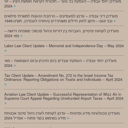
מעו”דכן יחסי עבודה – העסקת בני נוער – תזכורת לקראת חופשת הקיץ – יוני
»
2024
מעו”דכן דיני עבודה – עדכון למעסיקים – הרחבת ההגנות למשרתי מילואים
»
ובני זוגם – תיקון לחוק חיילים משוחררים (החזרה לעבודה), תש”ט-1949
מעו”דכן לקוחות פרטיים, העברות בין דוריות וניהול סכסוכי משפחה וירושה –
»
מאי 2024
Labor Law Client Update – Memorial and Independence Day – May 2024
»
מעו”דכן יחסי עבודה – העסקת עובדים ביום הזיכרון וביום העצמאות – מאי
»
2024
Tax Client Update – Amendment No. 272 to the Israel Income Tax
Ordinance: Reporting Obligations on Trusts and Individuals – April 2024
»
Aviation Law Client Update – Successful Representation of Wizz Air in
Supreme Court Appeal Regarding Unrefunded Airport Taxes – April 2024
»
מעו”דכן טכנולוגיות מידע ופרטיות – עדכון לקוחות לעניין ניהול סיכוני אבטחת
»
מידע בשימוש בקוד פתוח – אפריל 2024