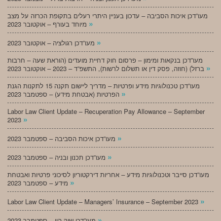
מעו”דכן איכות הסביבה – עדכון בעניין היתרי רעלים בתקופת הכרזה על מצב
»
מיוחד בעורף – אוקטובר 2023
»
מעו”דכן רגולציה – אוקטובר 2023
מעו”דכן בנקאות ומימון – פרסום חוק דחיית מועדים (הוראת שעה – חרבות
»
ברזל) (חוזה, פסק דין או תשלום לרשות), התשפ”ד – 2023 – אוקטובר 2023
מעו”דכן טכנולוגיות מידע ופרטיות – מדריך ליישום תקנה 15 לתקנות הגנת
»
הפרטיות (אבטחת מידע) – ספטמבר 2023
Labor Law Client Update – Recuperation Pay Allowance – September
»
2023
»
מעו”דכן איכות הסביבה – ספטמבר 2023
»
מעו”דכן תכנון ובניה – ספטמבר 2023
מעו”דכן סייבר וטכנולוגיות מידע – אחריות דירקטוריון לסיכוני פרטיות ואבטחת
»
מידע – ספטמבר 2023
»
Labor Law Client Update – Managers’ Insurance – September 2023
»
מעו”דכן שוק הון – ספטמבר 2023