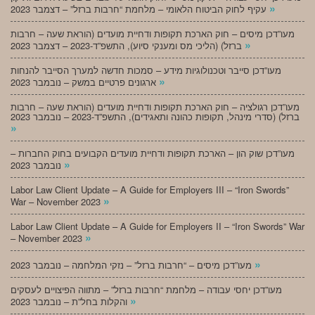
»
עקיף לחוק הביטוח הלאומי – מלחמת “חרבות ברזל” – דצמבר 2023
מעו”דכן מיסים – חוק הארכת תקופות ודחיית מועדים (הוראת שעה – חרבות
»
ברזל) (הליכי מס ומענקי סיוע), התשפ”ד-2023 – דצמבר 2023
מעו”דכן סייבר וטכנולוגיות מידע – סמכות חדשה למערך הסייבר להנחות
»
ארגונים פרטיים במשק – נובמבר 2023
מעו”דכן רגולציה – חוק הארכת תקופות ודחיית מועדים (הוראת שעה – חרבות
ברזל) (סדרי מינהל, תקופות כהונה ותאגידים), התשפ”ד-2023 – נובמבר 2023
»
מעו”דכן שוק הון – הארכת תקופות ודחיית מועדים הקבועים בחוק החברות –
»
נובמבר 2023
Labor Law Client Update – A Guide for Employers III – “Iron Swords”
»
War – November 2023
Labor Law Client Update – A Guide for Employers II – “Iron Swords” War
»
– November 2023
»
מעו”דכן מיסים – “חרבות ברזל” – נזקי המלחמה – נובמבר 2023
מעו”דכן יחסי עבודה – מלחמת “חרבות ברזל” – מתווה הפיצויים לעסקים
»
והקלות בחל”ת – נובמבר 2023