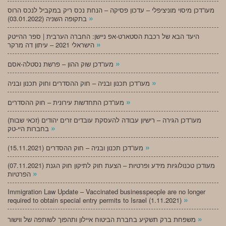
מעו”דכן מיסוי מוניציפלי – עדכון פסיקה – הנחת נכס ריק במקביל לנכס הרוס
»
בתקופה השניה (03.01.2022)
היעד הבא של רכבת הסטארט-אפ ניישן: החברה הערבית | ספר ההייטק
»
הישראלי 2021 – עיתון דה מרקר
»
מעו”דכן שוק ההון – פרשת נסטלה-אסם
»
מעו”דכן תכנון ובניה – חוק ההסדרים וחוק תכנון ובניה
»
מעו”דכן התחדשות עירונית – חוק ההסדרים
מעו”דכן הגירה – רישיון עבודה להעסקת עובדים זרים יהודים (זכאי שבות)
»
בחברות היי-טק
»
מעו”דכן תכנון ובניה – חוק ההסדרים (15.11.2021)
(07.11.2021) מעודכן טכנולוגיות מידע ופרטיות – הצעת חוק לתיקון חוק הגנת
»
הפרטיות
Immigration Law Update – Vaccinated businesspeople are no longer
»
required to obtain special entry permits to Israel (1.11.2021)
»
משפחת ברק תשקיע בחברת הביטוח איילון ותהפוך לשותפה של ווישור