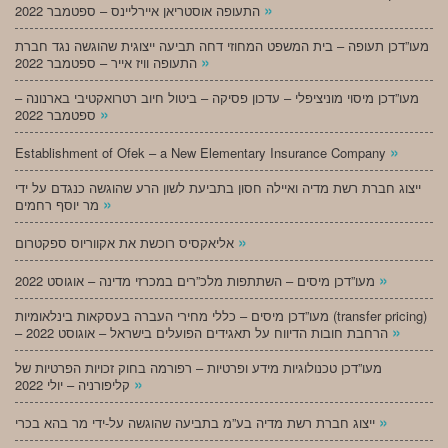
»
התעופה אוסטריאן איירליינס – ספטמבר 2022
מעו”דכן תעופה – בית המשפט המחוזי דחה תביעה ייצוגית שהוגשה נגד חברת
»
התעופה וויז אייר – ספטמבר 2022
מעו”דכן מיסוי מוניציפלי – עדכון פסיקה – ביטול חיוב רטרואקטיבי בארנונה –
»
ספטמבר 2022
»
Establishment of Ofek – a New Elementary Insurance Company
ייצוג חברת רשת מדיה ואיילה חסון בתביעת לשון הרע שהוגשה כנגדם על ידי
»
מר יוסף רחמים
»
אליאקסיס רוכשת את אקווריוס ספקטרום
»
מעו”דכן מיסים – השתתפות מלכ”רים במכרזי מדינה – אוגוסט 2022
מעו”דכן מיסים – כללי מחירי העברה בעסקאות בינלאומיות (transfer pricing)
»
– הרחבת חובות הדיווח על תאגידים הפועלים בישראל – אוגוסט 2022
מעו”דכן טכנולוגיות מידע ופרטיות – רפורמה בחוק זכויות הפרטיות של
»
קליפורניה – יולי 2022
»
ייצוג חברת רשת מדיה בע”מ בתביעה שהוגשה על-ידי מר בהא בכרי