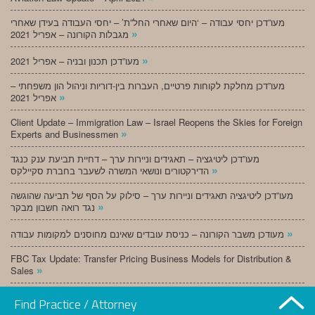
מעו”דכן יחסי עבודה – ‘היום שאחרי החל”ת’ – יחסי העבודה בעידן שאחרי
»
מגבלות הקורונה – אפריל 2021
»
מעו”דכן תכנון ובניה – אפריל 2021
מעו”דכן מחלקת לקוחות פרטיים, העברות בין-דוריות וניהול הון משפחתי –
»
אפריל 2021
Client Update – Immigration Law – Israel Reopens the Skies for Foreign
»
Experts and Businessmen
מעו”דכן ליטיגציה – תאגידים וניירות ערך – דחיית תביעת ענק כנגד
»
הדירקטורים ונושאי המשרה לשעבר בחברת סקיילקס
מעו”דכן ליטיגציה תאגידים וניירות ערך – סילוק על הסף של תביעה שהוגשה
»
נגד רואה חשבון מבקר
»
מעודכן משבר הקורונה – כניסת עובדים שאינם מחוסנים למקומות עבודה
FBC Tax Update: Transfer Pricing Business Models for Distribution &
»
Sales
»
מעו”דכן תכנון ובניה – מרץ 2021
Find Practice / Attorney