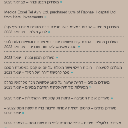
»
מעו”דכן תכנון ובניה – פברואר 2023
Medica Excel Tel Aviv Ltd. purchased 50% of Raphael Hospital Ltd.
»
from Harel Investments
מעו”דכן מיסים – החבות במע”מ בשל מכירת דירת מגורים מכוח סעיף 5(ב)
»
לחוק מע”מ – פברואר 2023
מעו”דכן מיסים – התרת קיזוז תשומות עבור דמי שכירות והוצאות נלוות לגבי
»
מבנה ששימש לארוחות עובדים – פברואר 2023
»
מעו”דכן תכנון ובניה – ינואר 2023
מעו”דכן ליטיגציה – חובות הגילוי אשר מוטלת על יזם או קבלן במסגרת הסכם
»
מכר לרכישת דירה “על הנייר” – ינואר 2023
מעו”דכן מיסים – דחיית ערעור על סיווג עסקאות מכר מקרקעין כחלק
»
מפעילות פירותית-עסקית החייבת במע”מ – ינואר 2023
»
מעו”דכן איכות הסביבה – טיוטת הטקסונומיה הישראלית – ינואר 2023
מעו”דכן מיסים – פרסום רשימת עמדות חייבות בדיווח לשנת המס 2022 –
»
ינואר 2023
מעו”דכן בלוקצ’יין ומיסים – קיזוז הפסדים לפני תום שנת המס – דצמבר 2022
»