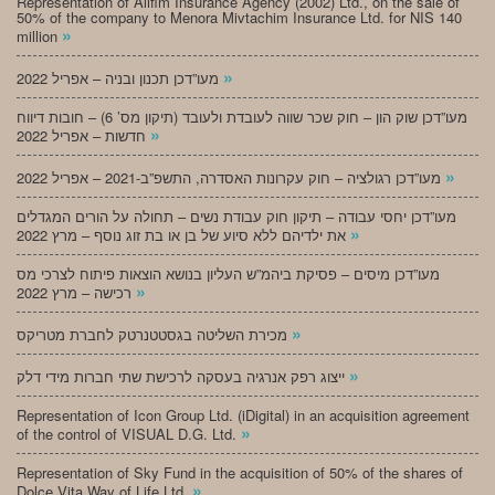
Representation of Alifim Insurance Agency (2002) Ltd., on the sale of
50% of the company to Menora Mivtachim Insurance Ltd. for NIS 140
»
million
»
מעו”דכן תכנון ובניה – אפריל 2022
מעו”דכן שוק הון – חוק שכר שווה לעובדת ולעובד (תיקון מס’ 6) – חובות דיווח
»
חדשות – אפריל 2022
»
מעו”דכן רגולציה – חוק עקרונות האסדרה, התשפ”ב-2021 – אפריל 2022
מעו”דכן יחסי עבודה – תיקון חוק עבודת נשים – תחולה על הורים המגדלים
»
את ילדיהם ללא סיוע של בן או בת זוג נוסף – מרץ 2022
מעו”דכן מיסים – פסיקת ביהמ”ש העליון בנושא הוצאות פיתוח לצרכי מס
»
רכישה – מרץ 2022
»
מכירת השליטה בגסטטנרטק לחברת מטריקס
»
ייצוג רפק אנרגיה בעסקה לרכישת שתי חברות מידי דלק
Representation of Icon Group Ltd. (iDigital) in an acquisition agreement
»
of the control of VISUAL D.G. Ltd.
Representation of Sky Fund in the acquisition of 50% of the shares of
»
Dolce Vita Way of Life Ltd.