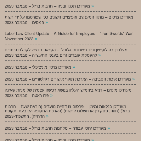
»
מעו”דכן תכנון ובניה – חרבות ברזל – נובמבר 2023
מעו”דכן מיסים – מתווי המענקים והפיצויים השונים כפי שפורסמו על ידי רשות
»
המסים – נובמבר 2023
Labor Law Client Update – A Guide for Employers – “Iron Swords” War –
»
November 2023
מעו”דכן רה-לוקיישן וניוד כישרונות גלובלי – הקצאה חדשה לקבלת היתרים
»
להעסקת עובדים זרים בענפי התעשייה – נובמבר 2023
»
מעו”דכן מיסוי מוניציפלי – נובמבר 2023
»
מעו”דכן איכות הסביבה – הארכת תוקף אישורים רגולטוריים – נובמבר 2023
מעו”דכן מיסים – דנ”א ביהמ”ש העליון בנושא רכישה עצמית של מניות שאינה
»
פרו-ראטה – נובמבר 2023
מעו”דכן בנקאות ומימון – פרסום צו דחיית מועדים (הוראת שעה – חרבות
ברזל) (חוזה, פסק דין או תשלום לרשות) (הארכת התקופה הקובעת ותקופת
»
הדחייה), התשפ”ד-2023
»
מעו”דכן יחסי עבודה – מלחמת חרבות ברזל – נובמבר 2023
»
מעו”דכן תכנון ובניה – חרבות ברזל – נובמבר 2023