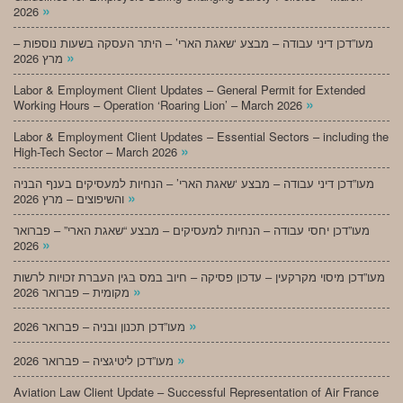
»
2026
מעו”דכן דיני עבודה – מבצע ‘שאגת הארי’ – היתר העסקה בשעות נוספות –
»
מרץ 2026
Labor & Employment Client Updates – General Permit for Extended
»
Working Hours – Operation ‘Roaring Lion’ – March 2026
Labor & Employment Client Updates – Essential Sectors – including the
»
High-Tech Sector – March 2026
מעו”דכן דיני עבודה – מבצע ‘שאגת הארי’ – הנחיות למעסיקים בענף הבניה
»
והשיפוצים – מרץ 2026
מעו”דכן יחסי עבודה – הנחיות למעסיקים – מבצע “שאגת הארי” – פברואר
»
2026
מעו”דכן מיסוי מקרקעין – עדכון פסיקה – חיוב במס בגין העברת זכויות לרשות
»
מקומית – פברואר 2026
»
מעו”דכן תכנון ובניה – פברואר 2026
»
מעו”דכן ליטיגציה – פברואר 2026
Aviation Law Client Update – Successful Representation of Air France