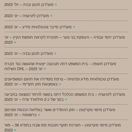
»
מעו”דכן תכנון ובניה – יולי 2023
»
מעו”דכן ליטיגציה – יוני 2023
»
מעו”דכן סייבר וטכנולוגיות מידע – יוני 2023
מעו”דכן יחסי עבודה – העסקת בני נוער – תזכורת לקראת חופשת הקיץ – יוני
»
2023
»
מעו”דכן תכנון ובניה – יוני 2023
מעו”דכן תעופה – בית המשפט דחה תובענה ייצוגית שהוגשה נגד חברת
»
השילוח DHL – יוני 2023
מעו”דכן טכנולוגיות מידע ופרטיות – צרפת מסדירה את תחום המשפיענים
»
באמצעות חוק תקדימי – יוני 2023
מעו”דכן ליטיגציה – בית המשפט הכלכלי דחה בקשה להיתר המצאה בתביעה
»
בסך של כ-2 מיליארד ש”ח – יוני 2023
מעו”דכן מיסוי מקרקעין – חוק ההסדרים אושר במליאת הכנסת ופורסם
»
ברשומות – יוני 2023
מעו”דכן מיסוי מקרקעין – הארכת תוקף הטבות מס שבח בתמ”א 38 – מאי
»
2023