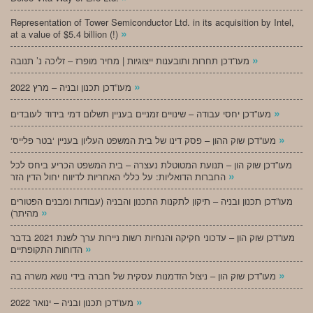
Representation of Tower Semiconductor Ltd. in its acquisition by Intel,
»
at a value of $5.4 billion (!)
»
מעו”דכן תחרות ותובענות ייצוגיות | מחיר מופרז – זליכה נ’ תנובה
»
מעו”דכן תכנון ובניה – מרץ 2022
»
מעו”דכן יחסי עבודה – שינויים זמניים בעניין תשלום דמי בידוד לעובדים
»
‘מעו”דכן שוק ההון – פסק דינו של בית המשפט העליון בעניין ‘בטר פלייס
מעו”דכן שוק הון – תנועת המטוטלת נעצרה – בית המשפט הכריע ביחס לכל
»
החברות הדואליות: על כללי האחריות לדיווח יחול הדין הזר
מעו”דכן תכנון ובניה – תיקון לתקנות התכנון והבניה (עבודות ומבנים הפטורים
»
מהיתר)
מעו”דכן שוק הון – עדכוני חקיקה והנחיות רשות ניירות ערך לשנת 2021 בדבר
»
הדוחות התקופתיים
»
מעו”דכן שוק הון – ניצול הזדמנות עסקית של חברה בידי נושא משרה בה
»
מעו”דכן תכנון ובניה – ינואר 2022