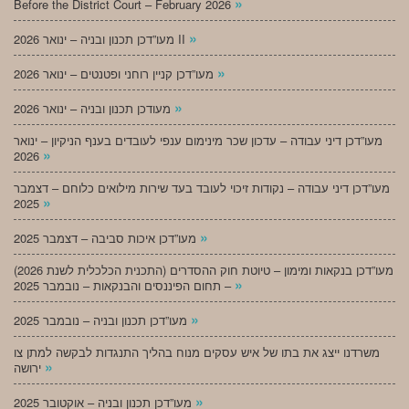
»
Before the District Court – February 2026
»
מעו”דכן תכנון ובניה – ינואר 2026 II
»
מעו”דכן קניין רוחני ופטנטים – ינואר 2026
»
מעודכן תכנון ובניה – ינואר 2026
מעו”דכן דיני עבודה – עדכון שכר מינימום ענפי לעובדים בענף הניקיון – ינואר
»
2026
מעו”דכן דיני עבודה – נקודות זיכוי לעובד בעד שירות מילואים כלוחם – דצמבר
»
2025
»
מעו”דכן איכות סביבה – דצמבר 2025
מעו”דכן בנקאות ומימון – טיוטת חוק ההסדרים (התכנית הכלכלית לשנת 2026)
»
– תחום הפיננסים והבנקאות – נובמבר 2025
»
מעו”דכן תכנון ובניה – נובמבר 2025
משרדנו ייצג את בתו של איש עסקים מנוח בהליך התנגדות לבקשה למתן צו
»
ירושה
»
מעו”דכן תכנון ובניה – אוקטובר 2025