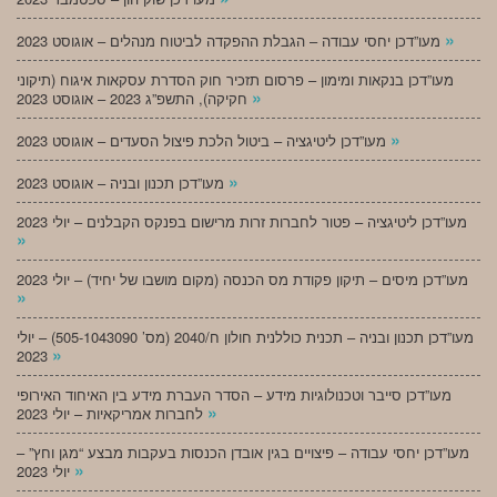
»
מעו”דכן יחסי עבודה – הגבלת ההפקדה לביטוח מנהלים – אוגוסט 2023
מעו”דכן בנקאות ומימון – פרסום תזכיר חוק הסדרת עסקאות איגוח (תיקוני
»
חקיקה), התשפ”ג 2023 – אוגוסט 2023
»
מעו”דכן ליטיגציה – ביטול הלכת פיצול הסעדים – אוגוסט 2023
»
מעו”דכן תכנון ובניה – אוגוסט 2023
מעו”דכן ליטיגציה – פטור לחברות זרות מרישום בפנקס הקבלנים – יולי 2023
»
מעו”דכן מיסים – תיקון פקודת מס הכנסה (מקום מושבו של יחיד) – יולי 2023
»
מעו”דכן תכנון ובניה – תכנית כוללנית חולון ח/2040 (מס’ 505-1043090) – יולי
»
2023
מעו”דכן סייבר וטכנולוגיות מידע – הסדר העברת מידע בין האיחוד האירופי
»
לחברות אמריקאיות – יולי 2023
מעו”דכן יחסי עבודה – פיצויים בגין אובדן הכנסות בעקבות מבצע “מגן וחץ” –
»
יולי 2023