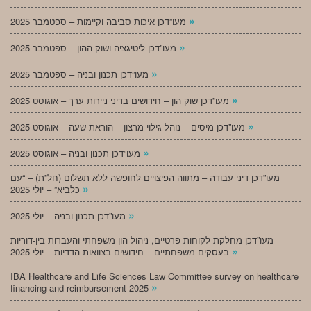
»
מעו”דכן איכות סביבה וקיימות – ספטמבר 2025
»
מעו”דכן ליטיגציה ושוק ההון – ספטמבר 2025
»
מעו”דכן תכנון ובניה – ספטמבר 2025
»
מעו”דכן שוק הון – חידושים בדיני ניירות ערך – אוגוסט 2025
»
מעו”דכן מיסים – נוהל גילוי מרצון – הוראת שעה – אוגוסט 2025
»
מעו”דכן תכנון ובניה – אוגוסט 2025
מעו”דכן דיני עבודה – מתווה הפיצויים לחופשה ללא תשלום (חל”ת) – “עם
»
כלביא” – יולי 2025
»
מעו”דכן תכנון ובניה – יולי 2025
מעו”דכן מחלקת לקוחות פרטיים, ניהול הון משפחתי והעברות בין-דוריות
»
בעסקים משפחתיים – חידושים בצוואות הדדיות – יולי 2025
IBA Healthcare and Life Sciences Law Committee survey on healthcare
»
financing and reimbursement 2025