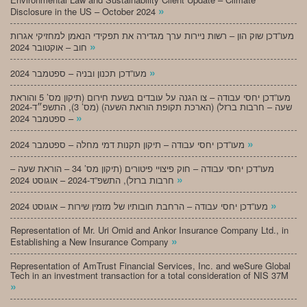
»
Disclosure in the US – October 2024
מעו”דכן שוק הון – רשות ניירות ערך מגדירה את תפקידי הנאמן למחזיקי אגרות
»
חוב – אוקטובר 2024
»
מעו”דכן תכנון ובניה – ספטמבר 2024
מעו”דכן יחסי עבודה – צו הגנה על עובדים בשעת חירום (תיקון מס’ 5 והוראת
שעה – חרבות ברזל) (הארכת תקופת הוראת השעה) (מס’ 3), התשפ״ד-2024
»
– ספטמבר 2024
»
מעו”דכן יחסי עבודה – תיקון תקנות דמי מחלה – ספטמבר 2024
מעו”דכן יחסי עבודה – חוק פיצויי פיטורים (תיקון מס’ 34 – הוראת שעה –
»
חרבות ברזל), התשפ”ד-2024 – אוגוסט 2024
»
מעו”דכן יחסי עבודה – הרחבת חובותיו של מזמין שירות – אוגוסט 2024
Representation of Mr. Uri Omid and Ankor Insurance Company Ltd., in
»
Establishing a New Insurance Company
Representation of AmTrust Financial Services, Inc. and weSure Global
Tech in an investment transaction for a total consideration of NIS 37M
»