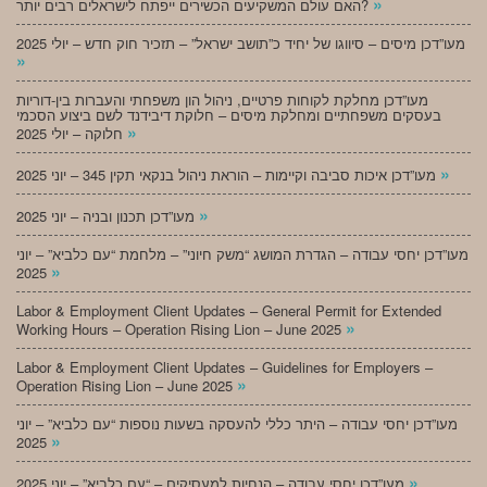
»
האם עולם המשקיעים הכשירים ייפתח לישראלים רבים יותר?
מעו”דכן מיסים – סיווגו של יחיד כ”תושב ישראל” – תזכיר חוק חדש – יולי 2025
»
מעו”דכן מחלקת לקוחות פרטיים, ניהול הון משפחתי והעברות בין-דוריות
בעסקים משפחתיים ומחלקת מיסים – חלוקת דיבידנד לשם ביצוע הסכמי
»
חלוקה – יולי 2025
»
מעו”דכן איכות סביבה וקיימות – הוראת ניהול בנקאי תקין 345 – יוני 2025
»
מעו”דכן תכנון ובניה – יוני 2025
מעו”דכן יחסי עבודה – הגדרת המושג “משק חיוני” – מלחמת “עם כלביא” – יוני
»
2025
Labor & Employment Client Updates – General Permit for Extended
»
Working Hours – Operation Rising Lion – June 2025
Labor & Employment Client Updates – Guidelines for Employers –
»
Operation Rising Lion – June 2025
מעו”דכן יחסי עבודה – היתר כללי להעסקה בשעות נוספות “עם כלביא” – יוני
»
2025
»
מעו”דכן יחסי עבודה – הנחיות למעסיקים – “עם כלביא” – יוני 2025