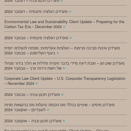
מעו”דכן תכנון ובניה – דצמבר 2024
»
מעו”דכן רגולציה פיננסית – דצמבר 2024
Environmental Law and Sustainability Client Update – Preparing for the
»
Carbon Tax Era – December 2024
»
מעו”דכן רגולציה פיננסית – נובמבר 2024
מעו”דכן איכות סביבה וקיימות – רגולציות אקלימיות: מפתח להצלחה יזמית
»
בענף הקליימטק – נובמבר 2024
מעו”דכן שוק הון – חובת דיווח מיידי בדבר חקירה פלילית או הליך בירור מנהלי
»
של רשות ניירות ערך – נובמבר 2024
Corporate Law Client Update – U.S. Corporate Transparency Legislation
»
– November 2024
»
מעו”דכן תכנון ובניה – נובמבר 2024
מעו”דכן מיסים – שינויים בכללי מס הכנסה (הקלות מס בהקצאת מניות
»
לעובדים) – אוקטובר 2024
»
מעו”דכן תכנון ובניה – אוקטובר 2024
Environmental Law and Sustainability Client Update – Climate