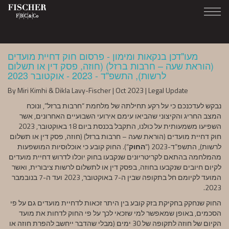
מעו"דכן בנקאות ומימון - פרסום חוק דחיית מועדים
(הוראת שעה – חרבות ברזל) (חוזה, פסק דין או תשלום
לרשות), התשפ"ד - 2023 - אוקטובר 2023
By Miri Kimhi & Dikla Lavy-Fischer | Oct 2023 | Legal Update
נבקש לעדכנכם כי על רקע תחילתה של מלחמת “חרבות ברזל”, ונוכח
המצב החריג והקיצוני שהביאו עימם אירועי השבועיים האחרונים, אשר
השפיעו משמעותית על כולנו, התקבל בכנסת ביום 18 באוקטובר, 2023
חוק דחיית מועדים (הוראת שעה – חרבות ברזל) (חוזה, פסק דין או תשלום
לרשות), התשפ”ד-2023 (“
החוק
“). החוק קובע כי אוכלוסיות המושפעות
מהמלחמה בהתאם לקריטריונים שנקבעו בחוק יוכלו לדרוש דחיית מועדים
לקיום חיובים שנקבעו בחוזה, בפסק דין או לתשלום לרשות ציבורית, ואשר
המועד לקיומם חל בתקופה שבין ה-7 באוקטובר, 2023 ועד ה-7 בנובמבר
2023.
החוק שנחקק בחקיקת בזק קובע בין היתר זכאות לדחיית מועדים גם על פי
הסכמים, באופן שמאפשר למי שזכאי לכך על פי החוק לדחות את מועד
הקיום של חוזה לתקופה של 30 ימים (מבלי שהדבר ייחשב להפרת חוזה או