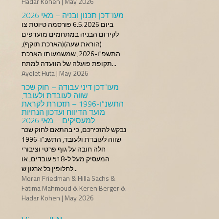
Hadar Kohen | May 2026
מעו”דכן תכנון ובניה – מאי 2026
ביום 6.5.2026 פורסמה טיוטת צו
לקידום הבניה במתחמים מועדפים
(הוראת שעה)(הארכת תוקף),
התשפ"ו-2026, שמשמעותו הארכת
תקופת פועלה של הוועדה למתח...
Ayelet Huta | May 2026
מעו”דכן דיני עבודה – חוק שכר
שווה לעובדת ולעובד,
התשנ”ו-1996 – תזכורת לקראת
מועד הדיווח ועדכון הנחיות
למעסיקים – מאי 2026
נבקש להזכירכם, כי בהתאם לחוק שכר
שווה לעובדת ולעובד, התשנ"ו-1996
חלה חובה על גוף פרטי וציבורי
המעסיק מעל ל-518 עובדים, או
לחלופין כל ארגון ש...
Moran Friedman & Hilla Sachs &
Fatima Mahmoud & Keren Berger &
Hadar Kohen | May 2026