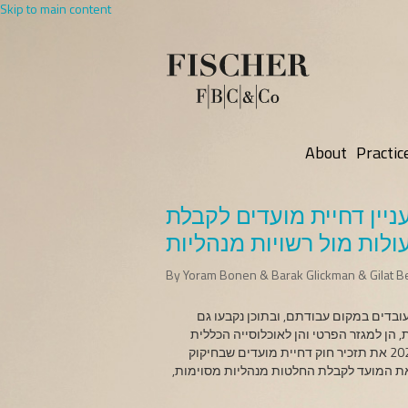
Skip to main content
About
Practic
עניין דחיית מועדים לקבלת
לות מול רשויות מנהליות
By Yoram Bonen & Barak Glickman & Gilat Be
ובדים במקום עבודתם, ובתוכן נקבעו גם
 הן למגזר הפרטי והן לאוכלוסייה הכללית
להמשיך לתפקד באופן תקין בתקופה זו, פרסם משרד המשפטים ביום 30 במרץ 2020 את תזכיר חוק דחיית מועדים שבחיקוק
את המועד לקבלת החלטות מנהליות מסוימות,