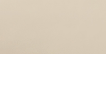
ractice
Team Member by Name