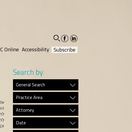
facebook-
linkedin-
social
social
C Online
Accessibility
Subscribe
Search by
General Search
Practice Area
על 
הור
Attorney
להח
Date
וכן