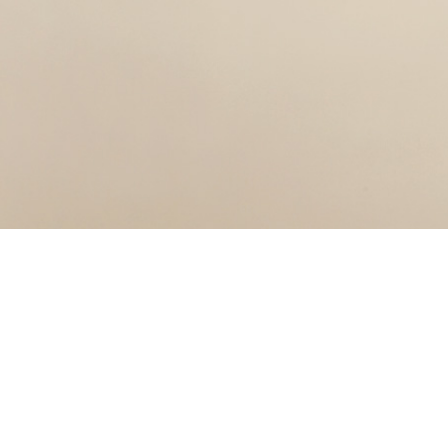
Practice Areas
Attorneys by P