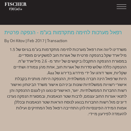
רפאל מערכות לחימה מתקדמות בע"מ - הנפקה פרטית
By Ori Kitov | Feb 2017 | Transaction
משרדינו ליווה את רפאל מערכות לחימה מתקדמות בע”מ בגיוס של 1.5
מיליארד שקל בהנפקה פרטית של אגרות חוב למשקיעים מוסדיים.
במסגרת ההנפקה התקבלו ביקושים של יותר מ- 2.6 מיליארד ש”ח.
ההנפקה כללה שלוש סדרות של אגרות חוב, אחת מהן צמודה ושתיים
שקליות, אשר דורגו על ידי מידרוג בדירוג של Aaa.
היות שרפאל הינה חברה ממשלתית, ההנפקה היתה מותנית בקבלת
אישורי רשויות ממשלתיות שונות וביניהם אישור משרד הביטחון ואישור
רשות החברות הממשלתיות. יוער, האישורים נגעו הן לעצם ההנפקה והן
לתנאי אגרות החוב עצמם, לרבות שטר הנאמנות, ובמסגרת הנפקה נערכו
דיונים מול רשות החברות בנוגע לנוסח הוראות שטר הנאמנות ובכללן
אמות המידה הפיננסיות להן התחייבה רפאל מול המחזיקים ועילות
להעמדה לפירעון מיידי.