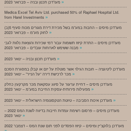
»
מעו”דכן תכנון ובניה – פברואר 2023
Medica Excel Tel Aviv Ltd. purchased 50% of Raphael Hospital Ltd.
»
from Harel Investments
מעו”דכן מיסים – החבות במע”מ בשל מכירת דירת מגורים מכוח סעיף 5(ב)
»
לחוק מע”מ – פברואר 2023
מעו”דכן מיסים – התרת קיזוז תשומות עבור דמי שכירות והוצאות נלוות לגבי
»
מבנה ששימש לארוחות עובדים – פברואר 2023
»
מעו”דכן תכנון ובניה – ינואר 2023
מעו”דכן ליטיגציה – חובות הגילוי אשר מוטלת על יזם או קבלן במסגרת הסכם
»
מכר לרכישת דירה “על הנייר” – ינואר 2023
מעו”דכן מיסים – דחיית ערעור על סיווג עסקאות מכר מקרקעין כחלק
»
מפעילות פירותית-עסקית החייבת במע”מ – ינואר 2023
»
מעו”דכן איכות הסביבה – טיוטת הטקסונומיה הישראלית – ינואר 2023
מעו”דכן מיסים – פרסום רשימת עמדות חייבות בדיווח לשנת המס 2022 –
»
ינואר 2023
מעו”דכן בלוקצ’יין ומיסים – קיזוז הפסדים לפני תום שנת המס – דצמבר 2022
»