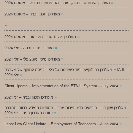
»
מעו”דכן איכות סביבה וקיימות – מס פחמן כבר כאן – אוגוסט 2024
»
מעו”דכן תכנון ובניה – אוגוסט 2024
»
»
מעו”דכן איכות סביבה וקיימות – אוגוסט 2024
»
מעו”דכן תכנון ובניה – יולי 2024
»
מעו”דכן מיסוי מוניציפלי – יולי 2024
מעו”דכן רה-לוקיישן וניוד כישרונות גלובלי – כניסה לתוקף של מערכת ETA-IL –
»
יולי 2024
»
Client Update – Implementation of the ETA-IL System – July 2024
»
מעו”דכן תכנון ובניה – יוני 2024
מעו”דכן שוק הון – חידושים בדיני ניירות ערך – מהותיות המידע בדווחי החברה
»
וחובת העדכון בגינו – יוני 2024
»
Labor Law Client Update – Employment of Teenagers – June 2024