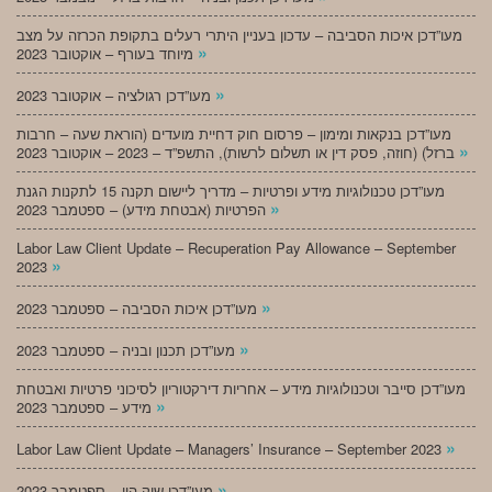
מעו”דכן איכות הסביבה – עדכון בעניין היתרי רעלים בתקופת הכרזה על מצב
»
מיוחד בעורף – אוקטובר 2023
»
מעו”דכן רגולציה – אוקטובר 2023
מעו”דכן בנקאות ומימון – פרסום חוק דחיית מועדים (הוראת שעה – חרבות
»
ברזל) (חוזה, פסק דין או תשלום לרשות), התשפ”ד – 2023 – אוקטובר 2023
מעו”דכן טכנולוגיות מידע ופרטיות – מדריך ליישום תקנה 15 לתקנות הגנת
»
הפרטיות (אבטחת מידע) – ספטמבר 2023
Labor Law Client Update – Recuperation Pay Allowance – September
»
2023
»
מעו”דכן איכות הסביבה – ספטמבר 2023
»
מעו”דכן תכנון ובניה – ספטמבר 2023
מעו”דכן סייבר וטכנולוגיות מידע – אחריות דירקטוריון לסיכוני פרטיות ואבטחת
»
מידע – ספטמבר 2023
»
Labor Law Client Update – Managers’ Insurance – September 2023
»
מעו”דכן שוק הון – ספטמבר 2023