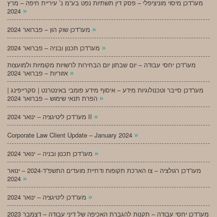
מעו”דכן מיסוי מוניציפלי – פסק דין תשתיות נפט בע”מ נ’ עיריית חיפה – מרץ
»
2024
»
מעו”דכן שוק הון – פברואר 2024
»
מעו”דכן תכנון ובניה – פברואר 2024
מעו”דכן יחסי עבודה – יום שבתון יום הבחירות לרשויות מקומיות ולמועצות
»
אזוריות – פברואר 2024
מעו”דכן סייבר וטכנולוגיות מידע – איסוף מידע פומבי באינטרנט | סקרייפינג |
»
הפרת תנאי שימוש – פברואר 2024
»
מעו”דכן ליטיגציה – ינואר 2024 II
»
Corporate Law Client Update – January 2024
»
מעו”דכן תכנון ובניה – ינואר 2024
מעו”דכן רגולציה – צו הארכת תקופות ודחיית מועדים התשפ”ד-2024 – ינואר
»
2024
»
מעו”דכן ליטיגציה – ינואר 2024
מעו”דכן יחסי עבודה – תקנות להגברת האכיפה של דיני עבודה – דצמבר 2023