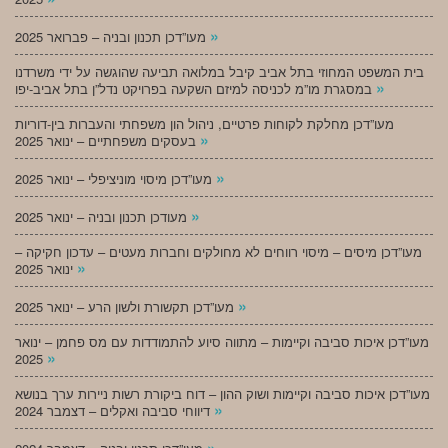
»
מעו”דכן תכנון ובניה – פברואר 2025
בית המשפט המחוזי בתל אביב קיבל במלואה תביעה שהוגשה על ידי משרדנו
»
במסגרת מו”מ לכניסה למיזם השקעה בפרויקט נדל”ן בתל אביב-יפו
מעו”דכן מחלקת לקוחות פרטיים, ניהול הון משפחתי והעברות בין-דוריות
»
בעסקים משפחתיים – ינואר 2025
»
מעו”דכן מיסוי מוניציפלי – ינואר 2025
»
מעודכן תכנון ובניה – ינואר 2025
מעו”דכן מיסים – מיסוי רווחים לא מחולקים וחברות מעטים – עדכון חקיקה –
»
ינואר 2025
»
מעו”דכן תקשורת ולשון הרע – ינואר 2025
מעו”דכן איכות סביבה וקיימות – מתווה סיוע להתמודדות עם מס פחמן – ינואר
»
2025
מעו”דכן איכות סביבה וקיימות ושוק ההון – דוח ביקורת רשות ניירות ערך בנושא
»
דיווחי סביבה ואקלים – דצמבר 2024
»