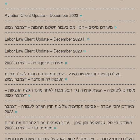
»
»
Aviation Client Update – December 2023
»
מעו”דכן מיסים – זיכויי מס בעבור תשלום תרומות – דצמבר 2023
»
Labor Law Client Update – December 2023 II
»
Labor Law Client Update – December 2023
»
מעו”דכן תכנון ובניה – דצמבר 2023
מעו”דכן סייבר וטכנולוגיות מידע – עיגון סמכויות נרחבות לשב”כ בזירת
»
הטכנולוגיה והסייבר – דצמבר 2023
מעו”דכן ליטיגציה – הגשת עתירה נגד תנאי מכרז לאחר מועד הגשת ההצעות –
»
דצמבר 2023
מעו”דכן יחסי עבודה – פסיקה תקדימית של בית הדין הארצי לעבודה – דצמבר
»
2023
מעו”דכן היי-טק, טכנולוגיה והון סיכון – ערוץ מענקים מהיר לחברות עם תזרים
»
מזומנים קצר – דצמבר 2023
מעו”דכן יחסי עבודה – תיקון מס’ 5 לחוק הגנה על עובדים בשעת חירום ותיקון