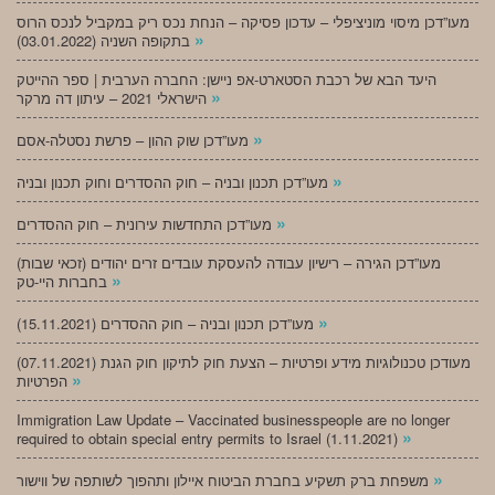
מעו”דכן מיסוי מוניציפלי – עדכון פסיקה – הנחת נכס ריק במקביל לנכס הרוס
»
בתקופה השניה (03.01.2022)
היעד הבא של רכבת הסטארט-אפ ניישן: החברה הערבית | ספר ההייטק
»
הישראלי 2021 – עיתון דה מרקר
»
מעו”דכן שוק ההון – פרשת נסטלה-אסם
»
מעו”דכן תכנון ובניה – חוק ההסדרים וחוק תכנון ובניה
»
מעו”דכן התחדשות עירונית – חוק ההסדרים
מעו”דכן הגירה – רישיון עבודה להעסקת עובדים זרים יהודים (זכאי שבות)
»
בחברות היי-טק
»
מעו”דכן תכנון ובניה – חוק ההסדרים (15.11.2021)
(07.11.2021) מעודכן טכנולוגיות מידע ופרטיות – הצעת חוק לתיקון חוק הגנת
»
הפרטיות
Immigration Law Update – Vaccinated businesspeople are no longer
»
required to obtain special entry permits to Israel (1.11.2021)
»
משפחת ברק תשקיע בחברת הביטוח איילון ותהפוך לשותפה של ווישור