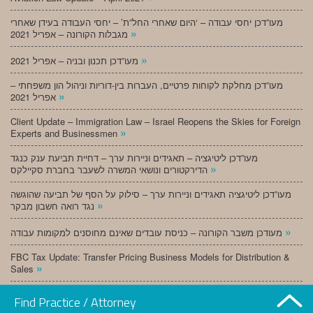
מעו”דכן יחסי עבודה – ‘היום שאחרי החל”ת’ – יחסי העבודה בעידן שאחרי
»
מגבלות הקורונה – אפריל 2021
»
מעו”דכן תכנון ובניה – אפריל 2021
מעו”דכן מחלקת לקוחות פרטיים, העברות בין-דוריות וניהול הון משפחתי –
»
אפריל 2021
Client Update – Immigration Law – Israel Reopens the Skies for Foreign
»
Experts and Businessmen
מעו”דכן ליטיגציה – תאגידים וניירות ערך – דחיית תביעת ענק כנגד
»
הדירקטורים ונושאי המשרה לשעבר בחברת סקיילקס
מעו”דכן ליטיגציה תאגידים וניירות ערך – סילוק על הסף של תביעה שהוגשה
»
נגד רואה חשבון מבקר
»
מעודכן משבר הקורונה – כניסת עובדים שאינם מחוסנים למקומות עבודה
FBC Tax Update: Transfer Pricing Business Models for Distribution &
»
Sales
»
מעו”דכן תכנון ובניה – מרץ 2021
Find Practice / Attorney