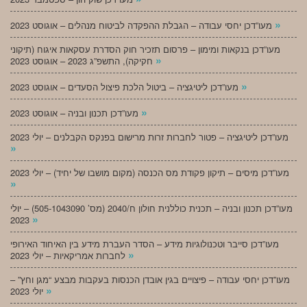
»
מעו”דכן יחסי עבודה – הגבלת ההפקדה לביטוח מנהלים – אוגוסט 2023
מעו”דכן בנקאות ומימון – פרסום תזכיר חוק הסדרת עסקאות איגוח (תיקוני
»
חקיקה), התשפ”ג 2023 – אוגוסט 2023
»
מעו”דכן ליטיגציה – ביטול הלכת פיצול הסעדים – אוגוסט 2023
»
מעו”דכן תכנון ובניה – אוגוסט 2023
מעו”דכן ליטיגציה – פטור לחברות זרות מרישום בפנקס הקבלנים – יולי 2023
»
מעו”דכן מיסים – תיקון פקודת מס הכנסה (מקום מושבו של יחיד) – יולי 2023
»
מעו”דכן תכנון ובניה – תכנית כוללנית חולון ח/2040 (מס’ 505-1043090) – יולי
»
2023
מעו”דכן סייבר וטכנולוגיות מידע – הסדר העברת מידע בין האיחוד האירופי
»
לחברות אמריקאיות – יולי 2023
מעו”דכן יחסי עבודה – פיצויים בגין אובדן הכנסות בעקבות מבצע “מגן וחץ” –
»
יולי 2023