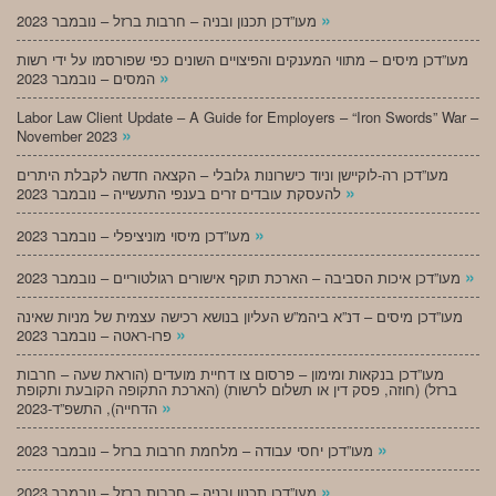
»
מעו”דכן תכנון ובניה – חרבות ברזל – נובמבר 2023
מעו”דכן מיסים – מתווי המענקים והפיצויים השונים כפי שפורסמו על ידי רשות
»
המסים – נובמבר 2023
Labor Law Client Update – A Guide for Employers – “Iron Swords” War –
»
November 2023
מעו”דכן רה-לוקיישן וניוד כישרונות גלובלי – הקצאה חדשה לקבלת היתרים
»
להעסקת עובדים זרים בענפי התעשייה – נובמבר 2023
»
מעו”דכן מיסוי מוניציפלי – נובמבר 2023
»
מעו”דכן איכות הסביבה – הארכת תוקף אישורים רגולטוריים – נובמבר 2023
מעו”דכן מיסים – דנ”א ביהמ”ש העליון בנושא רכישה עצמית של מניות שאינה
»
פרו-ראטה – נובמבר 2023
מעו”דכן בנקאות ומימון – פרסום צו דחיית מועדים (הוראת שעה – חרבות
ברזל) (חוזה, פסק דין או תשלום לרשות) (הארכת התקופה הקובעת ותקופת
»
הדחייה), התשפ”ד-2023
»
מעו”דכן יחסי עבודה – מלחמת חרבות ברזל – נובמבר 2023
»
מעו”דכן תכנון ובניה – חרבות ברזל – נובמבר 2023