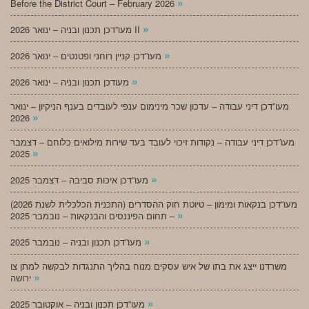
»
Before the District Court – February 2026
»
מעו”דכן תכנון ובניה – ינואר 2026 II
»
מעו”דכן קניין רוחני ופטנטים – ינואר 2026
»
מעודכן תכנון ובניה – ינואר 2026
מעו”דכן דיני עבודה – עדכון שכר מינימום ענפי לעובדים בענף הניקיון – ינואר
»
2026
מעו”דכן דיני עבודה – נקודות זיכוי לעובד בעד שירות מילואים כלוחם – דצמבר
»
2025
»
מעו”דכן איכות סביבה – דצמבר 2025
מעו”דכן בנקאות ומימון – טיוטת חוק ההסדרים (התכנית הכלכלית לשנת 2026)
»
– תחום הפיננסים והבנקאות – נובמבר 2025
»
מעו”דכן תכנון ובניה – נובמבר 2025
משרדנו ייצג את בתו של איש עסקים מנוח בהליך התנגדות לבקשה למתן צו
»
ירושה
»
מעו”דכן תכנון ובניה – אוקטובר 2025