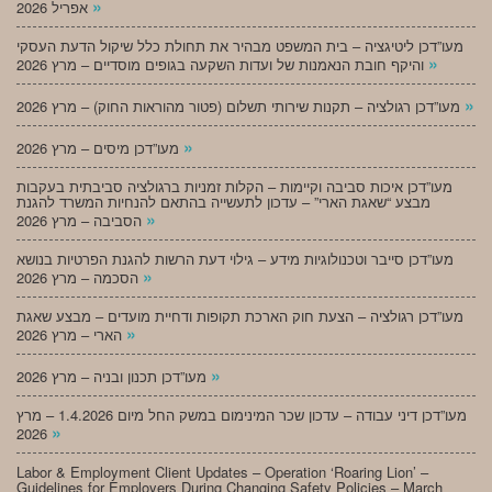
»
אפריל 2026
מעו”דכן ליטיגציה – בית המשפט מבהיר את תחולת כלל שיקול הדעת העסקי
»
והיקף חובת הנאמנות של ועדות השקעה בגופים מוסדיים – מרץ 2026
»
מעו”דכן רגולציה – תקנות שירותי תשלום (פטור מהוראות החוק) – מרץ 2026
»
מעו”דכן מיסים – מרץ 2026
מעו”דכן איכות סביבה וקיימות – הקלות זמניות ברגולציה סביבתית בעקבות
מבצע “שאגת הארי” – עדכון לתעשייה בהתאם להנחיות המשרד להגנת
»
הסביבה – מרץ 2026
מעו”דכן סייבר וטכנולוגיות מידע – גילוי דעת הרשות להגנת הפרטיות בנושא
»
הסכמה – מרץ 2026
מעו”דכן רגולציה – הצעת חוק הארכת תקופות ודחיית מועדים – מבצע שאגת
»
הארי – מרץ 2026
»
מעו”דכן תכנון ובניה – מרץ 2026
מעו”דכן דיני עבודה – עדכון שכר המינימום במשק החל מיום 1.4.2026 – מרץ
»
2026
Labor & Employment Client Updates – Operation ‘Roaring Lion’ –
Guidelines for Employers During Changing Safety Policies – March