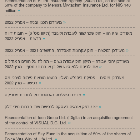
Representation of Alifim Insurance Agency (2002) Ltd., on the sale of
50% of the company to Menora Mivtachim Insurance Ltd. for NIS 140
»
million
»
מעו”דכן תכנון ובניה – אפריל 2022
מעו”דכן שוק הון – חוק שכר שווה לעובדת ולעובד (תיקון מס’ 6) – חובות דיווח
»
חדשות – אפריל 2022
»
מעו”דכן רגולציה – חוק עקרונות האסדרה, התשפ”ב-2021 – אפריל 2022
מעו”דכן יחסי עבודה – תיקון חוק עבודת נשים – תחולה על הורים המגדלים
»
את ילדיהם ללא סיוע של בן או בת זוג נוסף – מרץ 2022
מעו”דכן מיסים – פסיקת ביהמ”ש העליון בנושא הוצאות פיתוח לצרכי מס
»
רכישה – מרץ 2022
»
מכירת השליטה בגסטטנרטק לחברת מטריקס
»
ייצוג רפק אנרגיה בעסקה לרכישת שתי חברות מידי דלק
Representation of Icon Group Ltd. (iDigital) in an acquisition agreement
»
of the control of VISUAL D.G. Ltd.
Representation of Sky Fund in the acquisition of 50% of the shares of
»
Dolce Vita Way of Life Ltd.