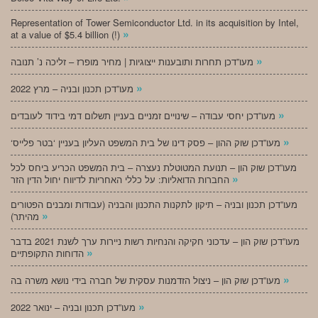
Representation of Tower Semiconductor Ltd. in its acquisition by Intel,
»
at a value of $5.4 billion (!)
»
מעו”דכן תחרות ותובענות ייצוגיות | מחיר מופרז – זליכה נ’ תנובה
»
מעו”דכן תכנון ובניה – מרץ 2022
»
מעו”דכן יחסי עבודה – שינויים זמניים בעניין תשלום דמי בידוד לעובדים
»
‘מעו”דכן שוק ההון – פסק דינו של בית המשפט העליון בעניין ‘בטר פלייס
מעו”דכן שוק הון – תנועת המטוטלת נעצרה – בית המשפט הכריע ביחס לכל
»
החברות הדואליות: על כללי האחריות לדיווח יחול הדין הזר
מעו”דכן תכנון ובניה – תיקון לתקנות התכנון והבניה (עבודות ומבנים הפטורים
»
מהיתר)
מעו”דכן שוק הון – עדכוני חקיקה והנחיות רשות ניירות ערך לשנת 2021 בדבר
»
הדוחות התקופתיים
»
מעו”דכן שוק הון – ניצול הזדמנות עסקית של חברה בידי נושא משרה בה
»
מעו”דכן תכנון ובניה – ינואר 2022