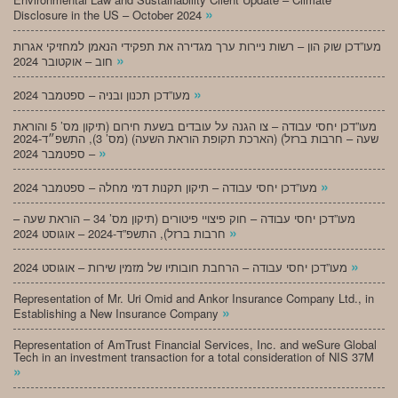
»
Disclosure in the US – October 2024
מעו”דכן שוק הון – רשות ניירות ערך מגדירה את תפקידי הנאמן למחזיקי אגרות
»
חוב – אוקטובר 2024
»
מעו”דכן תכנון ובניה – ספטמבר 2024
מעו”דכן יחסי עבודה – צו הגנה על עובדים בשעת חירום (תיקון מס’ 5 והוראת
שעה – חרבות ברזל) (הארכת תקופת הוראת השעה) (מס’ 3), התשפ״ד-2024
»
– ספטמבר 2024
»
מעו”דכן יחסי עבודה – תיקון תקנות דמי מחלה – ספטמבר 2024
מעו”דכן יחסי עבודה – חוק פיצויי פיטורים (תיקון מס’ 34 – הוראת שעה –
»
חרבות ברזל), התשפ”ד-2024 – אוגוסט 2024
»
מעו”דכן יחסי עבודה – הרחבת חובותיו של מזמין שירות – אוגוסט 2024
Representation of Mr. Uri Omid and Ankor Insurance Company Ltd., in
»
Establishing a New Insurance Company
Representation of AmTrust Financial Services, Inc. and weSure Global
Tech in an investment transaction for a total consideration of NIS 37M
»