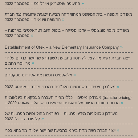
»
התעופה אוסטריאן איירליינס – ספטמבר 2022
מעו”דכן תעופה – בית המשפט המחוזי דחה תביעה ייצוגית שהוגשה נגד חברת
»
התעופה וויז אייר – ספטמבר 2022
מעו”דכן מיסוי מוניציפלי – עדכון פסיקה – ביטול חיוב רטרואקטיבי בארנונה –
»
ספטמבר 2022
»
Establishment of Ofek – a New Elementary Insurance Company
ייצוג חברת רשת מדיה ואיילה חסון בתביעת לשון הרע שהוגשה כנגדם על ידי
»
מר יוסף רחמים
»
אליאקסיס רוכשת את אקווריוס ספקטרום
»
מעו”דכן מיסים – השתתפות מלכ”רים במכרזי מדינה – אוגוסט 2022
מעו”דכן מיסים – כללי מחירי העברה בעסקאות בינלאומיות (transfer pricing)
»
– הרחבת חובות הדיווח על תאגידים הפועלים בישראל – אוגוסט 2022
מעו”דכן טכנולוגיות מידע ופרטיות – רפורמה בחוק זכויות הפרטיות של
»
קליפורניה – יולי 2022
»
ייצוג חברת רשת מדיה בע”מ בתביעה שהוגשה על-ידי מר בהא בכרי