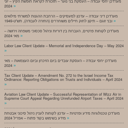
מעו”דכן יחסי עבודה – העסקת בני נוער – תזכורת לקראת חופשת הקיץ – יוני
»
2024
מעו”דכן דיני עבודה – עדכון למעסיקים – הרחבת ההגנות למשרתי מילואים
»
ובני זוגם – תיקון לחוק חיילים משוחררים (החזרה לעבודה), תש”ט-1949
מעו”דכן לקוחות פרטיים, העברות בין דוריות וניהול סכסוכי משפחה וירושה –
»
מאי 2024
Labor Law Client Update – Memorial and Independence Day – May 2024
»
מעו”דכן יחסי עבודה – העסקת עובדים ביום הזיכרון וביום העצמאות – מאי
»
2024
Tax Client Update – Amendment No. 272 to the Israel Income Tax
Ordinance: Reporting Obligations on Trusts and Individuals – April 2024
»
Aviation Law Client Update – Successful Representation of Wizz Air in
Supreme Court Appeal Regarding Unrefunded Airport Taxes – April 2024
»
מעו”דכן טכנולוגיות מידע ופרטיות – עדכון לקוחות לעניין ניהול סיכוני אבטחת
»
מידע בשימוש בקוד פתוח – אפריל 2024