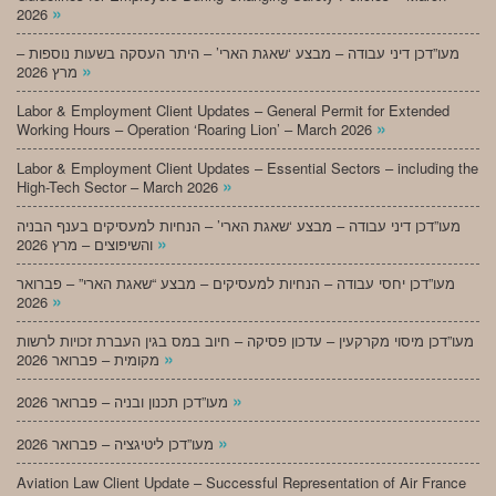
»
2026
מעו”דכן דיני עבודה – מבצע ‘שאגת הארי’ – היתר העסקה בשעות נוספות –
»
מרץ 2026
Labor & Employment Client Updates – General Permit for Extended
»
Working Hours – Operation ‘Roaring Lion’ – March 2026
Labor & Employment Client Updates – Essential Sectors – including the
»
High-Tech Sector – March 2026
מעו”דכן דיני עבודה – מבצע ‘שאגת הארי’ – הנחיות למעסיקים בענף הבניה
»
והשיפוצים – מרץ 2026
מעו”דכן יחסי עבודה – הנחיות למעסיקים – מבצע “שאגת הארי” – פברואר
»
2026
מעו”דכן מיסוי מקרקעין – עדכון פסיקה – חיוב במס בגין העברת זכויות לרשות
»
מקומית – פברואר 2026
»
מעו”דכן תכנון ובניה – פברואר 2026
»
מעו”דכן ליטיגציה – פברואר 2026
Aviation Law Client Update – Successful Representation of Air France