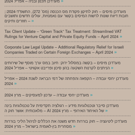
»
מעו”דכן תכנון ובניה – אפריל 2024
;מעו”דכן מיסים – חוק לתיקון פקודת מס הכנסה (מס’ 272), התשפ”ד-2024:
חובות דיווח שונות לרשות המיסים בקשר עם נאמנויות, עולים חדשים ותושבים
»
חוזרים ותיקים –
Tax Client Update – “Green Track” Tax Treatment: Streamlined VAT
»
Rulings for Venture Capital and Private Equity Funds – April 2024
Corporate Law Legal Update – Additional Regulatory Relief for Israeli
»
Companies Traded on Certain Foreign Exchanges – April 2024
מעו”דכן מיסים – בקשה במסלול ירוק: חיוב במס ערך מוסף של שירותים
»
הניתנים לקרנות השקעה בהון סיכון ופרייבט אקוויטי – אפריל 2024
מעו”דכן יחסי עבודה – הקפאה והפחתה של דמי הבראה לשנת 2024 – אפריל
»
2024
»
מעו”דכן יחסי עבודה – עדכון למעסיקים – מרץ 2024
מעו”דכן סייבר וטכנולוגיות מידע – רגולציה תקדימית על טכנולוגיות בינה
»
מלאכותית: אושר חוק ה – AI של האיחוד האירופי – מרץ 2024
מעו”דכן ליטיגציה – חוק בוררות חדש משנה את הכללים לניהול הליכי בוררות
»
מסחרית בין-לאומית בישראל – מרץ 2024