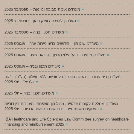
»
מעו”דכן איכות סביבה וקיימות – ספטמבר 2025
»
מעו”דכן ליטיגציה ושוק ההון – ספטמבר 2025
»
מעו”דכן תכנון ובניה – ספטמבר 2025
»
מעו”דכן שוק הון – חידושים בדיני ניירות ערך – אוגוסט 2025
»
מעו”דכן מיסים – נוהל גילוי מרצון – הוראת שעה – אוגוסט 2025
»
מעו”דכן תכנון ובניה – אוגוסט 2025
מעו”דכן דיני עבודה – מתווה הפיצויים לחופשה ללא תשלום (חל”ת) – “עם
»
כלביא” – יולי 2025
»
מעו”דכן תכנון ובניה – יולי 2025
מעו”דכן מחלקת לקוחות פרטיים, ניהול הון משפחתי והעברות בין-דוריות
»
בעסקים משפחתיים – חידושים בצוואות הדדיות – יולי 2025
IBA Healthcare and Life Sciences Law Committee survey on healthcare
»
financing and reimbursement 2025