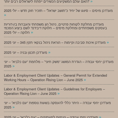
»
האם עולם המשקיעים הכשירים ייפתח לישראלים רבים יותר?
מעו”דכן מיסים – סיווגו של יחיד כ”תושב ישראל” – תזכיר חוק חדש – יולי 2025
»
מעו”דכן מחלקת לקוחות פרטיים, ניהול הון משפחתי והעברות בין-דוריות
בעסקים משפחתיים ומחלקת מיסים – חלוקת דיבידנד לשם ביצוע הסכמי
»
חלוקה – יולי 2025
»
מעו”דכן איכות סביבה וקיימות – הוראת ניהול בנקאי תקין 345 – יוני 2025
»
מעו”דכן תכנון ובניה – יוני 2025
מעו”דכן יחסי עבודה – הגדרת המושג “משק חיוני” – מלחמת “עם כלביא” – יוני
»
2025
Labor & Employment Client Updates – General Permit for Extended
»
Working Hours – Operation Rising Lion – June 2025
Labor & Employment Client Updates – Guidelines for Employers –
»
Operation Rising Lion – June 2025
מעו”דכן יחסי עבודה – היתר כללי להעסקה בשעות נוספות “עם כלביא” – יוני
»
2025
»
מעו”דכן יחסי עבודה – הנחיות למעסיקים – “עם כלביא” – יוני 2025