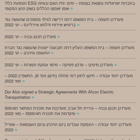
הטמעת כללי ESG בחברות ישראליות נמצאת בצומת – ימים יגידו האם ובאיזה
»
אופן יאומצו הכללים בשוק ההון המקומי
מעו”דכן תעופה – בית המשפט דחה דרישה לגילוי מסמכים שהוגשה נגד
»
בריטיש איירוויז ודלתא איירליינס – יוני 2022
»
מעו”דכן תכנון ובניה – יוני 2022
מעו”דכן תעופה – בית המשפט העליון דחה תובענה ייצוגית שהוגשה נגד חברת
»
התעופה איזיג’ט – יוני 2022
»
מעו”דכן מיסים – עדכון פסיקה – מיסוי עסקת תמורות – יוני 2022
מעו”דכן יחסי עבודה – תיקון לחוק דמי מחלה (תיקון מס’ 6), התשפ”ב-2022 –
»
מאי 2022
Dor Alon signed a Strategic Agreements With Afcon Electric
»
Transportation
מעו”דכן תכנון ובניה – עיריית תל אביב מעדכנת את תוכנית המתאר תא/500
»
ומקדמת את תוכנית תא/5500 – מאי 2022
מעו”דכן יחסי עבודה – העסקת עובדים ביום הזיכרון וביום העצמאות – אפריל
»
2022