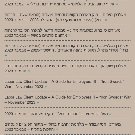
»
עקיף לחוק הביטוח הלאומי – מלחמת “חרבות ברזל” – דצמבר 2023
מעו”דכן מיסים – חוק הארכת תקופות ודחיית מועדים (הוראת שעה – חרבות
»
ברזל) (הליכי מס ומענקי סיוע), התשפ”ד-2023 – דצמבר 2023
מעו”דכן סייבר וטכנולוגיות מידע – סמכות חדשה למערך הסייבר להנחות
»
ארגונים פרטיים במשק – נובמבר 2023
מעו”דכן רגולציה – חוק הארכת תקופות ודחיית מועדים (הוראת שעה – חרבות
ברזל) (סדרי מינהל, תקופות כהונה ותאגידים), התשפ”ד-2023 – נובמבר 2023
»
מעו”דכן שוק הון – הארכת תקופות ודחיית מועדים הקבועים בחוק החברות –
»
נובמבר 2023
Labor Law Client Update – A Guide for Employers III – “Iron Swords”
»
War – November 2023
Labor Law Client Update – A Guide for Employers II – “Iron Swords” War
»
– November 2023
»
מעו”דכן מיסים – “חרבות ברזל” – נזקי המלחמה – נובמבר 2023
מעו”דכן יחסי עבודה – מלחמת “חרבות ברזל” – מתווה הפיצויים לעסקים
»
והקלות בחל”ת – נובמבר 2023