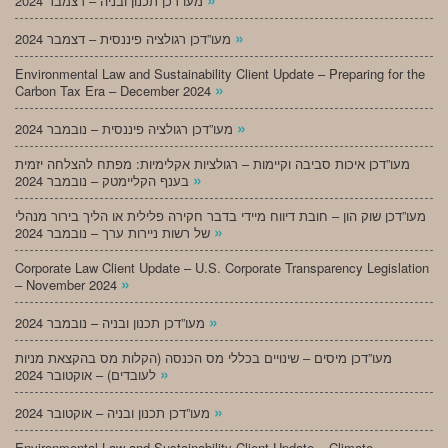
מעו”דכן תכנון ובניה – דצמבר 2024
»
מעו”דכן רגולציה פיננסית – דצמבר 2024
Environmental Law and Sustainability Client Update – Preparing for the
»
Carbon Tax Era – December 2024
»
מעו”דכן רגולציה פיננסית – נובמבר 2024
מעו”דכן איכות סביבה וקיימות – רגולציות אקלימיות: מפתח להצלחה יזמית
»
בענף הקליימטק – נובמבר 2024
מעו”דכן שוק הון – חובת דיווח מיידי בדבר חקירה פלילית או הליך בירור מנהלי
»
של רשות ניירות ערך – נובמבר 2024
Corporate Law Client Update – U.S. Corporate Transparency Legislation
»
– November 2024
»
מעו”דכן תכנון ובניה – נובמבר 2024
מעו”דכן מיסים – שינויים בכללי מס הכנסה (הקלות מס בהקצאת מניות
»
לעובדים) – אוקטובר 2024
»
מעו”דכן תכנון ובניה – אוקטובר 2024
Environmental Law and Sustainability Client Update – Climate