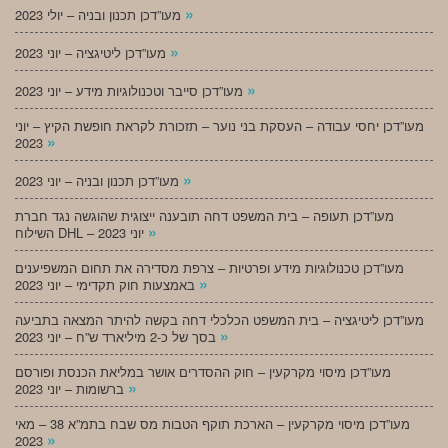
»
מעו”דכן תכנון ובניה – יולי 2023
»
מעו”דכן ליטיגציה – יוני 2023
»
מעו”דכן סייבר וטכנולוגיות מידע – יוני 2023
מעו”דכן יחסי עבודה – העסקת בני נוער – תזכורת לקראת חופשת הקיץ – יוני
»
2023
»
מעו”דכן תכנון ובניה – יוני 2023
מעו”דכן תעופה – בית המשפט דחה תובענה ייצוגית שהוגשה נגד חברת
»
השילוח DHL – יוני 2023
מעו”דכן טכנולוגיות מידע ופרטיות – צרפת מסדירה את תחום המשפיענים
»
באמצעות חוק תקדימי – יוני 2023
מעו”דכן ליטיגציה – בית המשפט הכלכלי דחה בקשה להיתר המצאה בתביעה
»
בסך של כ-2 מיליארד ש”ח – יוני 2023
מעו”דכן מיסוי מקרקעין – חוק ההסדרים אושר במליאת הכנסת ופורסם
»
ברשומות – יוני 2023
מעו”דכן מיסוי מקרקעין – הארכת תוקף הטבות מס שבח בתמ”א 38 – מאי
»
2023