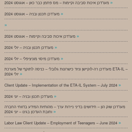
»
מעו”דכן איכות סביבה וקיימות – מס פחמן כבר כאן – אוגוסט 2024
»
מעו”דכן תכנון ובניה – אוגוסט 2024
»
»
מעו”דכן איכות סביבה וקיימות – אוגוסט 2024
»
מעו”דכן תכנון ובניה – יולי 2024
»
מעו”דכן מיסוי מוניציפלי – יולי 2024
מעו”דכן רה-לוקיישן וניוד כישרונות גלובלי – כניסה לתוקף של מערכת ETA-IL –
»
יולי 2024
»
Client Update – Implementation of the ETA-IL System – July 2024
»
מעו”דכן תכנון ובניה – יוני 2024
מעו”דכן שוק הון – חידושים בדיני ניירות ערך – מהותיות המידע בדווחי החברה
»
וחובת העדכון בגינו – יוני 2024
»
Labor Law Client Update – Employment of Teenagers – June 2024