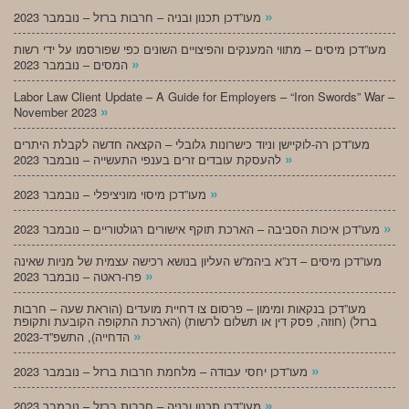
»
מעו”דכן תכנון ובניה – חרבות ברזל – נובמבר 2023
מעו”דכן מיסים – מתווי המענקים והפיצויים השונים כפי שפורסמו על ידי רשות
»
המסים – נובמבר 2023
Labor Law Client Update – A Guide for Employers – “Iron Swords” War –
»
November 2023
מעו”דכן רה-לוקיישן וניוד כישרונות גלובלי – הקצאה חדשה לקבלת היתרים
»
להעסקת עובדים זרים בענפי התעשייה – נובמבר 2023
»
מעו”דכן מיסוי מוניציפלי – נובמבר 2023
»
מעו”דכן איכות הסביבה – הארכת תוקף אישורים רגולטוריים – נובמבר 2023
מעו”דכן מיסים – דנ”א ביהמ”ש העליון בנושא רכישה עצמית של מניות שאינה
»
פרו-ראטה – נובמבר 2023
מעו”דכן בנקאות ומימון – פרסום צו דחיית מועדים (הוראת שעה – חרבות
ברזל) (חוזה, פסק דין או תשלום לרשות) (הארכת התקופה הקובעת ותקופת
»
הדחייה), התשפ”ד-2023
»
מעו”דכן יחסי עבודה – מלחמת חרבות ברזל – נובמבר 2023
»
מעו”דכן תכנון ובניה – חרבות ברזל – נובמבר 2023