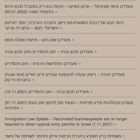
מעו”דכן מיסוי מוניציפלי – עדכון פסיקה – הנחת נכס ריק במקביל לנכס הרוס
»
בתקופה השניה (03.01.2022)
היעד הבא של רכבת הסטארט-אפ ניישן: החברה הערבית | ספר ההייטק
»
הישראלי 2021 – עיתון דה מרקר
»
מעו”דכן שוק ההון – פרשת נסטלה-אסם
»
מעו”דכן תכנון ובניה – חוק ההסדרים וחוק תכנון ובניה
»
מעו”דכן התחדשות עירונית – חוק ההסדרים
מעו”דכן הגירה – רישיון עבודה להעסקת עובדים זרים יהודים (זכאי שבות)
»
בחברות היי-טק
»
מעו”דכן תכנון ובניה – חוק ההסדרים (15.11.2021)
(07.11.2021) מעודכן טכנולוגיות מידע ופרטיות – הצעת חוק לתיקון חוק הגנת
»
הפרטיות
Immigration Law Update – Vaccinated businesspeople are no longer
»
required to obtain special entry permits to Israel (1.11.2021)
»
משפחת ברק תשקיע בחברת הביטוח איילון ותהפוך לשותפה של ווישור