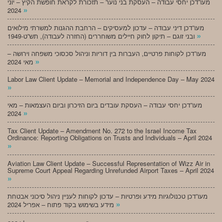
מעו”דכן יחסי עבודה – העסקת בני נוער – תזכורת לקראת חופשת הקיץ – יוני
»
2024
מעו”דכן דיני עבודה – עדכון למעסיקים – הרחבת ההגנות למשרתי מילואים
»
ובני זוגם – תיקון לחוק חיילים משוחררים (החזרה לעבודה), תש”ט-1949
מעו”דכן לקוחות פרטיים, העברות בין דוריות וניהול סכסוכי משפחה וירושה –
»
מאי 2024
Labor Law Client Update – Memorial and Independence Day – May 2024
»
מעו”דכן יחסי עבודה – העסקת עובדים ביום הזיכרון וביום העצמאות – מאי
»
2024
Tax Client Update – Amendment No. 272 to the Israel Income Tax
Ordinance: Reporting Obligations on Trusts and Individuals – April 2024
»
Aviation Law Client Update – Successful Representation of Wizz Air in
Supreme Court Appeal Regarding Unrefunded Airport Taxes – April 2024
»
מעו”דכן טכנולוגיות מידע ופרטיות – עדכון לקוחות לעניין ניהול סיכוני אבטחת
»
מידע בשימוש בקוד פתוח – אפריל 2024