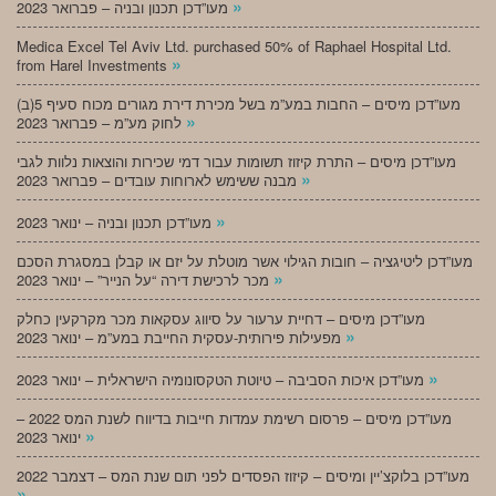
»
מעו”דכן תכנון ובניה – פברואר 2023
Medica Excel Tel Aviv Ltd. purchased 50% of Raphael Hospital Ltd.
»
from Harel Investments
מעו”דכן מיסים – החבות במע”מ בשל מכירת דירת מגורים מכוח סעיף 5(ב)
»
לחוק מע”מ – פברואר 2023
מעו”דכן מיסים – התרת קיזוז תשומות עבור דמי שכירות והוצאות נלוות לגבי
»
מבנה ששימש לארוחות עובדים – פברואר 2023
»
מעו”דכן תכנון ובניה – ינואר 2023
מעו”דכן ליטיגציה – חובות הגילוי אשר מוטלת על יזם או קבלן במסגרת הסכם
»
מכר לרכישת דירה “על הנייר” – ינואר 2023
מעו”דכן מיסים – דחיית ערעור על סיווג עסקאות מכר מקרקעין כחלק
»
מפעילות פירותית-עסקית החייבת במע”מ – ינואר 2023
»
מעו”דכן איכות הסביבה – טיוטת הטקסונומיה הישראלית – ינואר 2023
מעו”דכן מיסים – פרסום רשימת עמדות חייבות בדיווח לשנת המס 2022 –
»
ינואר 2023
מעו”דכן בלוקצ’יין ומיסים – קיזוז הפסדים לפני תום שנת המס – דצמבר 2022
»