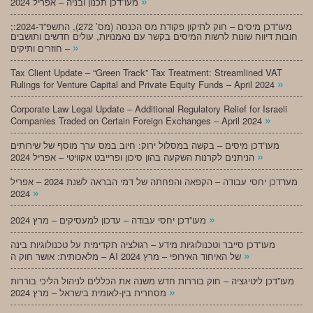
»
מעו”דכן תכנון ובניה – אפריל 2024
;מעו”דכן מיסים – חוק לתיקון פקודת מס הכנסה (מס’ 272), התשפ”ד-2024:
חובות דיווח שונות לרשות המיסים בקשר עם נאמנויות, עולים חדשים ותושבים
»
חוזרים ותיקים –
Tax Client Update – “Green Track” Tax Treatment: Streamlined VAT
»
Rulings for Venture Capital and Private Equity Funds – April 2024
Corporate Law Legal Update – Additional Regulatory Relief for Israeli
»
Companies Traded on Certain Foreign Exchanges – April 2024
מעו”דכן מיסים – בקשה במסלול ירוק: חיוב במס ערך מוסף של שירותים
»
הניתנים לקרנות השקעה בהון סיכון ופרייבט אקוויטי – אפריל 2024
מעו”דכן יחסי עבודה – הקפאה והפחתה של דמי הבראה לשנת 2024 – אפריל
»
2024
»
מעו”דכן יחסי עבודה – עדכון למעסיקים – מרץ 2024
מעו”דכן סייבר וטכנולוגיות מידע – רגולציה תקדימית על טכנולוגיות בינה
»
מלאכותית: אושר חוק ה – AI של האיחוד האירופי – מרץ 2024
מעו”דכן ליטיגציה – חוק בוררות חדש משנה את הכללים לניהול הליכי בוררות
»
מסחרית בין-לאומית בישראל – מרץ 2024