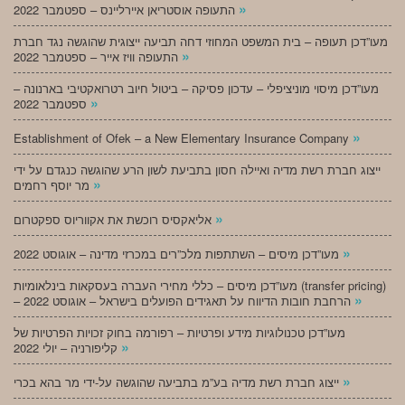
»
התעופה אוסטריאן איירליינס – ספטמבר 2022
מעו”דכן תעופה – בית המשפט המחוזי דחה תביעה ייצוגית שהוגשה נגד חברת
»
התעופה וויז אייר – ספטמבר 2022
מעו”דכן מיסוי מוניציפלי – עדכון פסיקה – ביטול חיוב רטרואקטיבי בארנונה –
»
ספטמבר 2022
»
Establishment of Ofek – a New Elementary Insurance Company
ייצוג חברת רשת מדיה ואיילה חסון בתביעת לשון הרע שהוגשה כנגדם על ידי
»
מר יוסף רחמים
»
אליאקסיס רוכשת את אקווריוס ספקטרום
»
מעו”דכן מיסים – השתתפות מלכ”רים במכרזי מדינה – אוגוסט 2022
מעו”דכן מיסים – כללי מחירי העברה בעסקאות בינלאומיות (transfer pricing)
»
– הרחבת חובות הדיווח על תאגידים הפועלים בישראל – אוגוסט 2022
מעו”דכן טכנולוגיות מידע ופרטיות – רפורמה בחוק זכויות הפרטיות של
»
קליפורניה – יולי 2022
»
ייצוג חברת רשת מדיה בע”מ בתביעה שהוגשה על-ידי מר בהא בכרי