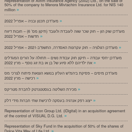
Representation of Alifim Insurance Agency (2002) Ltd., on the sale of
50% of the company to Menora Mivtachim Insurance Ltd. for NIS 140
»
million
»
מעו”דכן תכנון ובניה – אפריל 2022
מעו”דכן שוק הון – חוק שכר שווה לעובדת ולעובד (תיקון מס’ 6) – חובות דיווח
»
חדשות – אפריל 2022
»
מעו”דכן רגולציה – חוק עקרונות האסדרה, התשפ”ב-2021 – אפריל 2022
מעו”דכן יחסי עבודה – תיקון חוק עבודת נשים – תחולה על הורים המגדלים
»
את ילדיהם ללא סיוע של בן או בת זוג נוסף – מרץ 2022
מעו”דכן מיסים – פסיקת ביהמ”ש העליון בנושא הוצאות פיתוח לצרכי מס
»
רכישה – מרץ 2022
»
מכירת השליטה בגסטטנרטק לחברת מטריקס
»
ייצוג רפק אנרגיה בעסקה לרכישת שתי חברות מידי דלק
Representation of Icon Group Ltd. (iDigital) in an acquisition agreement
»
of the control of VISUAL D.G. Ltd.
Representation of Sky Fund in the acquisition of 50% of the shares of
»
Dolce Vita Way of Life Ltd.