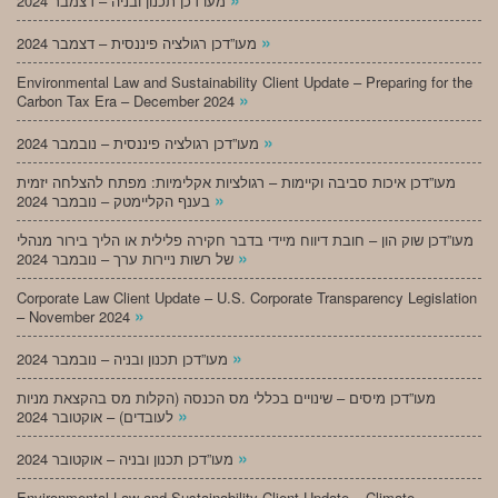
מעו”דכן תכנון ובניה – דצמבר 2024
»
מעו”דכן רגולציה פיננסית – דצמבר 2024
Environmental Law and Sustainability Client Update – Preparing for the
»
Carbon Tax Era – December 2024
»
מעו”דכן רגולציה פיננסית – נובמבר 2024
מעו”דכן איכות סביבה וקיימות – רגולציות אקלימיות: מפתח להצלחה יזמית
»
בענף הקליימטק – נובמבר 2024
מעו”דכן שוק הון – חובת דיווח מיידי בדבר חקירה פלילית או הליך בירור מנהלי
»
של רשות ניירות ערך – נובמבר 2024
Corporate Law Client Update – U.S. Corporate Transparency Legislation
»
– November 2024
»
מעו”דכן תכנון ובניה – נובמבר 2024
מעו”דכן מיסים – שינויים בכללי מס הכנסה (הקלות מס בהקצאת מניות
»
לעובדים) – אוקטובר 2024
»
מעו”דכן תכנון ובניה – אוקטובר 2024
Environmental Law and Sustainability Client Update – Climate