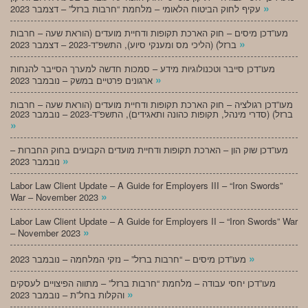
»
עקיף לחוק הביטוח הלאומי – מלחמת “חרבות ברזל” – דצמבר 2023
מעו”דכן מיסים – חוק הארכת תקופות ודחיית מועדים (הוראת שעה – חרבות
»
ברזל) (הליכי מס ומענקי סיוע), התשפ”ד-2023 – דצמבר 2023
מעו”דכן סייבר וטכנולוגיות מידע – סמכות חדשה למערך הסייבר להנחות
»
ארגונים פרטיים במשק – נובמבר 2023
מעו”דכן רגולציה – חוק הארכת תקופות ודחיית מועדים (הוראת שעה – חרבות
ברזל) (סדרי מינהל, תקופות כהונה ותאגידים), התשפ”ד-2023 – נובמבר 2023
»
מעו”דכן שוק הון – הארכת תקופות ודחיית מועדים הקבועים בחוק החברות –
»
נובמבר 2023
Labor Law Client Update – A Guide for Employers III – “Iron Swords”
»
War – November 2023
Labor Law Client Update – A Guide for Employers II – “Iron Swords” War
»
– November 2023
»
מעו”דכן מיסים – “חרבות ברזל” – נזקי המלחמה – נובמבר 2023
מעו”דכן יחסי עבודה – מלחמת “חרבות ברזל” – מתווה הפיצויים לעסקים
»
והקלות בחל”ת – נובמבר 2023