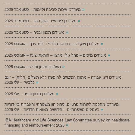
»
מעו”דכן איכות סביבה וקיימות – ספטמבר 2025
»
מעו”דכן ליטיגציה ושוק ההון – ספטמבר 2025
»
מעו”דכן תכנון ובניה – ספטמבר 2025
»
מעו”דכן שוק הון – חידושים בדיני ניירות ערך – אוגוסט 2025
»
מעו”דכן מיסים – נוהל גילוי מרצון – הוראת שעה – אוגוסט 2025
»
מעו”דכן תכנון ובניה – אוגוסט 2025
מעו”דכן דיני עבודה – מתווה הפיצויים לחופשה ללא תשלום (חל”ת) – “עם
»
כלביא” – יולי 2025
»
מעו”דכן תכנון ובניה – יולי 2025
מעו”דכן מחלקת לקוחות פרטיים, ניהול הון משפחתי והעברות בין-דוריות
»
בעסקים משפחתיים – חידושים בצוואות הדדיות – יולי 2025
IBA Healthcare and Life Sciences Law Committee survey on healthcare
»
financing and reimbursement 2025