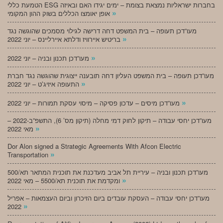
הטמעת כללי ESG בחברות ישראליות נמצאת בצומת – ימים יגידו האם ובאיזה
»
אופן יאומצו הכללים בשוק ההון המקומי
מעו”דכן תעופה – בית המשפט דחה דרישה לגילוי מסמכים שהוגשה נגד
»
בריטיש איירוויז ודלתא איירליינס – יוני 2022
»
מעו”דכן תכנון ובניה – יוני 2022
מעו”דכן תעופה – בית המשפט העליון דחה תובענה ייצוגית שהוגשה נגד חברת
»
התעופה איזיג’ט – יוני 2022
»
מעו”דכן מיסים – עדכון פסיקה – מיסוי עסקת תמורות – יוני 2022
מעו”דכן יחסי עבודה – תיקון לחוק דמי מחלה (תיקון מס’ 6), התשפ”ב-2022 –
»
מאי 2022
Dor Alon signed a Strategic Agreements With Afcon Electric
»
Transportation
מעו”דכן תכנון ובניה – עיריית תל אביב מעדכנת את תוכנית המתאר תא/500
»
ומקדמת את תוכנית תא/5500 – מאי 2022
מעו”דכן יחסי עבודה – העסקת עובדים ביום הזיכרון וביום העצמאות – אפריל
»
2022