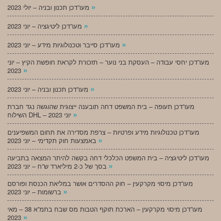
»
מעו”דכן תכנון ובניה – יולי 2023
»
מעו”דכן ליטיגציה – יוני 2023
»
מעו”דכן סייבר וטכנולוגיות מידע – יוני 2023
מעו”דכן יחסי עבודה – העסקת בני נוער – תזכורת לקראת חופשת הקיץ – יוני
»
2023
»
מעו”דכן תכנון ובניה – יוני 2023
מעו”דכן תעופה – בית המשפט דחה תובענה ייצוגית שהוגשה נגד חברת
»
השילוח DHL – יוני 2023
מעו”דכן טכנולוגיות מידע ופרטיות – צרפת מסדירה את תחום המשפיענים
»
באמצעות חוק תקדימי – יוני 2023
מעו”דכן ליטיגציה – בית המשפט הכלכלי דחה בקשה להיתר המצאה בתביעה
»
בסך של כ-2 מיליארד ש”ח – יוני 2023
מעו”דכן מיסוי מקרקעין – חוק ההסדרים אושר במליאת הכנסת ופורסם
»
ברשומות – יוני 2023
מעו”דכן מיסוי מקרקעין – הארכת תוקף הטבות מס שבח בתמ”א 38 – מאי
»
2023