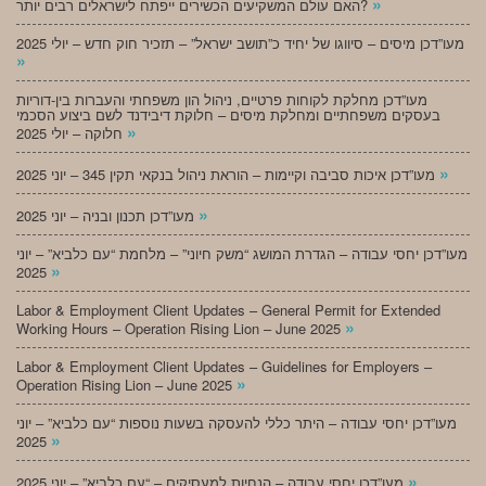
»
האם עולם המשקיעים הכשירים ייפתח לישראלים רבים יותר?
מעו”דכן מיסים – סיווגו של יחיד כ”תושב ישראל” – תזכיר חוק חדש – יולי 2025
»
מעו”דכן מחלקת לקוחות פרטיים, ניהול הון משפחתי והעברות בין-דוריות
בעסקים משפחתיים ומחלקת מיסים – חלוקת דיבידנד לשם ביצוע הסכמי
»
חלוקה – יולי 2025
»
מעו”דכן איכות סביבה וקיימות – הוראת ניהול בנקאי תקין 345 – יוני 2025
»
מעו”דכן תכנון ובניה – יוני 2025
מעו”דכן יחסי עבודה – הגדרת המושג “משק חיוני” – מלחמת “עם כלביא” – יוני
»
2025
Labor & Employment Client Updates – General Permit for Extended
»
Working Hours – Operation Rising Lion – June 2025
Labor & Employment Client Updates – Guidelines for Employers –
»
Operation Rising Lion – June 2025
מעו”דכן יחסי עבודה – היתר כללי להעסקה בשעות נוספות “עם כלביא” – יוני
»
2025
»
מעו”דכן יחסי עבודה – הנחיות למעסיקים – “עם כלביא” – יוני 2025