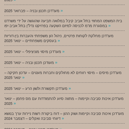
»
מעו”דכן תכנון ובניה – פברואר 2025
בית המשפט המחוזי בתל אביב קיבל במלואה תביעה שהוגשה על ידי משרדנו
»
במסגרת מו”מ לכניסה למיזם השקעה בפרויקט נדל”ן בתל אביב-יפו
מעו”דכן מחלקת לקוחות פרטיים, ניהול הון משפחתי והעברות בין-דוריות
»
בעסקים משפחתיים – ינואר 2025
»
מעו”דכן מיסוי מוניציפלי – ינואר 2025
»
מעודכן תכנון ובניה – ינואר 2025
מעו”דכן מיסים – מיסוי רווחים לא מחולקים וחברות מעטים – עדכון חקיקה –
»
ינואר 2025
»
מעו”דכן תקשורת ולשון הרע – ינואר 2025
מעו”דכן איכות סביבה וקיימות – מתווה סיוע להתמודדות עם מס פחמן – ינואר
»
2025
מעו”דכן איכות סביבה וקיימות ושוק ההון – דוח ביקורת רשות ניירות ערך בנושא
»
דיווחי סביבה ואקלים – דצמבר 2024
»