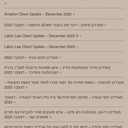
»
»
Aviation Client Update – December 2023
»
מעו”דכן מיסים – זיכויי מס בעבור תשלום תרומות – דצמבר 2023
»
Labor Law Client Update – December 2023 II
»
Labor Law Client Update – December 2023
»
מעו”דכן תכנון ובניה – דצמבר 2023
מעו”דכן סייבר וטכנולוגיות מידע – עיגון סמכויות נרחבות לשב”כ בזירת
»
הטכנולוגיה והסייבר – דצמבר 2023
מעו”דכן ליטיגציה – הגשת עתירה נגד תנאי מכרז לאחר מועד הגשת ההצעות –
»
דצמבר 2023
מעו”דכן יחסי עבודה – פסיקה תקדימית של בית הדין הארצי לעבודה – דצמבר
»
2023
מעו”דכן היי-טק, טכנולוגיה והון סיכון – ערוץ מענקים מהיר לחברות עם תזרים
»
מזומנים קצר – דצמבר 2023
מעו”דכן יחסי עבודה – תיקון מס’ 5 לחוק הגנה על עובדים בשעת חירום ותיקון