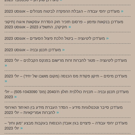
»
מעו”דכן יחסי עבודה – הגבלת ההפקדה לביטוח מנהלים – אוגוסט 2023
מעו”דכן בנקאות ומימון – פרסום תזכיר חוק הסדרת עסקאות איגוח (תיקוני
»
חקיקה), התשפ”ג 2023 – אוגוסט 2023
»
מעו”דכן ליטיגציה – ביטול הלכת פיצול הסעדים – אוגוסט 2023
»
מעו”דכן תכנון ובניה – אוגוסט 2023
מעו”דכן ליטיגציה – פטור לחברות זרות מרישום בפנקס הקבלנים – יולי 2023
»
מעו”דכן מיסים – תיקון פקודת מס הכנסה (מקום מושבו של יחיד) – יולי 2023
»
מעו”דכן תכנון ובניה – תכנית כוללנית חולון ח/2040 (מס’ 505-1043090) – יולי
»
2023
מעו”דכן סייבר וטכנולוגיות מידע – הסדר העברת מידע בין האיחוד האירופי
»
לחברות אמריקאיות – יולי 2023
מעו”דכן יחסי עבודה – פיצויים בגין אובדן הכנסות בעקבות מבצע “מגן וחץ” –
»
יולי 2023