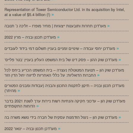
Representation of Tower Semiconductor Ltd. in its acquisition by Intel,
»
at a value of $5.4 billion (!)
»
מעו”דכן תחרות ותובענות ייצוגיות | מחיר מופרז – זליכה נ’ תנובה
»
מעו”דכן תכנון ובניה – מרץ 2022
»
מעו”דכן יחסי עבודה – שינויים זמניים בעניין תשלום דמי בידוד לעובדים
»
‘מעו”דכן שוק ההון – פסק דינו של בית המשפט העליון בעניין ‘בטר פלייס
מעו”דכן שוק הון – תנועת המטוטלת נעצרה – בית המשפט הכריע ביחס לכל
»
החברות הדואליות: על כללי האחריות לדיווח יחול הדין הזר
מעו”דכן תכנון ובניה – תיקון לתקנות התכנון והבניה (עבודות ומבנים הפטורים
»
מהיתר)
מעו”דכן שוק הון – עדכוני חקיקה והנחיות רשות ניירות ערך לשנת 2021 בדבר
»
הדוחות התקופתיים
»
מעו”דכן שוק הון – ניצול הזדמנות עסקית של חברה בידי נושא משרה בה
»
מעו”דכן תכנון ובניה – ינואר 2022