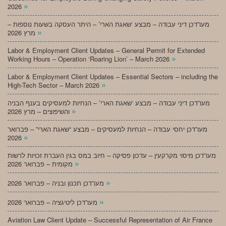
»
2026
מעו”דכן דיני עבודה – מבצע ‘שאגת הארי’ – היתר העסקה בשעות נוספות –
»
מרץ 2026
Labor & Employment Client Updates – General Permit for Extended
»
Working Hours – Operation ‘Roaring Lion’ – March 2026
Labor & Employment Client Updates – Essential Sectors – including the
»
High-Tech Sector – March 2026
מעו”דכן דיני עבודה – מבצע ‘שאגת הארי’ – הנחיות למעסיקים בענף הבניה
»
והשיפוצים – מרץ 2026
מעו”דכן יחסי עבודה – הנחיות למעסיקים – מבצע “שאגת הארי” – פברואר
»
2026
מעו”דכן מיסוי מקרקעין – עדכון פסיקה – חיוב במס בגין העברת זכויות לרשות
»
מקומית – פברואר 2026
»
מעו”דכן תכנון ובניה – פברואר 2026
»
מעו”דכן ליטיגציה – פברואר 2026
Aviation Law Client Update – Successful Representation of Air France