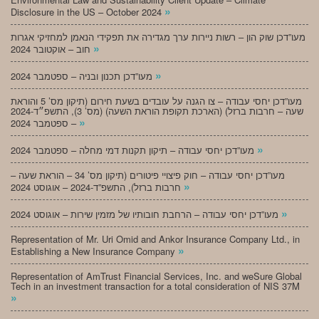
»
Disclosure in the US – October 2024
מעו”דכן שוק הון – רשות ניירות ערך מגדירה את תפקידי הנאמן למחזיקי אגרות
»
חוב – אוקטובר 2024
»
מעו”דכן תכנון ובניה – ספטמבר 2024
מעו”דכן יחסי עבודה – צו הגנה על עובדים בשעת חירום (תיקון מס’ 5 והוראת
שעה – חרבות ברזל) (הארכת תקופת הוראת השעה) (מס’ 3), התשפ״ד-2024
»
– ספטמבר 2024
»
מעו”דכן יחסי עבודה – תיקון תקנות דמי מחלה – ספטמבר 2024
מעו”דכן יחסי עבודה – חוק פיצויי פיטורים (תיקון מס’ 34 – הוראת שעה –
»
חרבות ברזל), התשפ”ד-2024 – אוגוסט 2024
»
מעו”דכן יחסי עבודה – הרחבת חובותיו של מזמין שירות – אוגוסט 2024
Representation of Mr. Uri Omid and Ankor Insurance Company Ltd., in
»
Establishing a New Insurance Company
Representation of AmTrust Financial Services, Inc. and weSure Global
Tech in an investment transaction for a total consideration of NIS 37M
»