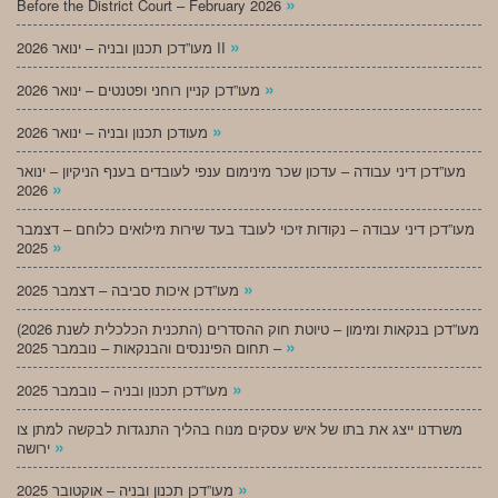
»
Before the District Court – February 2026
»
מעו”דכן תכנון ובניה – ינואר 2026 II
»
מעו”דכן קניין רוחני ופטנטים – ינואר 2026
»
מעודכן תכנון ובניה – ינואר 2026
מעו”דכן דיני עבודה – עדכון שכר מינימום ענפי לעובדים בענף הניקיון – ינואר
»
2026
מעו”דכן דיני עבודה – נקודות זיכוי לעובד בעד שירות מילואים כלוחם – דצמבר
»
2025
»
מעו”דכן איכות סביבה – דצמבר 2025
מעו”דכן בנקאות ומימון – טיוטת חוק ההסדרים (התכנית הכלכלית לשנת 2026)
»
– תחום הפיננסים והבנקאות – נובמבר 2025
»
מעו”דכן תכנון ובניה – נובמבר 2025
משרדנו ייצג את בתו של איש עסקים מנוח בהליך התנגדות לבקשה למתן צו
»
ירושה
»
מעו”דכן תכנון ובניה – אוקטובר 2025