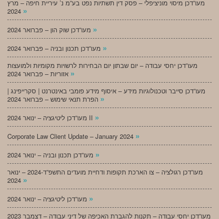
מעו”דכן מיסוי מוניציפלי – פסק דין תשתיות נפט בע”מ נ’ עיריית חיפה – מרץ
»
2024
»
מעו”דכן שוק הון – פברואר 2024
»
מעו”דכן תכנון ובניה – פברואר 2024
מעו”דכן יחסי עבודה – יום שבתון יום הבחירות לרשויות מקומיות ולמועצות
»
אזוריות – פברואר 2024
מעו”דכן סייבר וטכנולוגיות מידע – איסוף מידע פומבי באינטרנט | סקרייפינג |
»
הפרת תנאי שימוש – פברואר 2024
»
מעו”דכן ליטיגציה – ינואר 2024 II
»
Corporate Law Client Update – January 2024
»
מעו”דכן תכנון ובניה – ינואר 2024
מעו”דכן רגולציה – צו הארכת תקופות ודחיית מועדים התשפ”ד-2024 – ינואר
»
2024
»
מעו”דכן ליטיגציה – ינואר 2024
מעו”דכן יחסי עבודה – תקנות להגברת האכיפה של דיני עבודה – דצמבר 2023