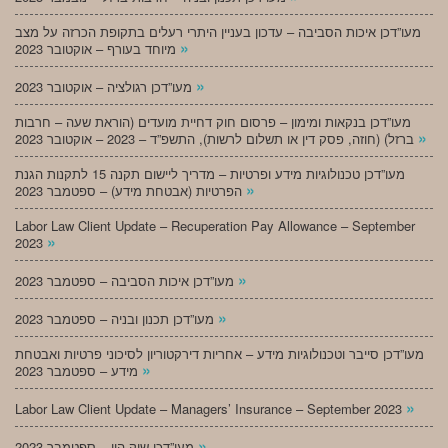
מעו”דכן איכות הסביבה – עדכון בעניין היתרי רעלים בתקופת הכרזה על מצב
»
מיוחד בעורף – אוקטובר 2023
»
מעו”דכן רגולציה – אוקטובר 2023
מעו”דכן בנקאות ומימון – פרסום חוק דחיית מועדים (הוראת שעה – חרבות
»
ברזל) (חוזה, פסק דין או תשלום לרשות), התשפ”ד – 2023 – אוקטובר 2023
מעו”דכן טכנולוגיות מידע ופרטיות – מדריך ליישום תקנה 15 לתקנות הגנת
»
הפרטיות (אבטחת מידע) – ספטמבר 2023
Labor Law Client Update – Recuperation Pay Allowance – September
»
2023
»
מעו”דכן איכות הסביבה – ספטמבר 2023
»
מעו”דכן תכנון ובניה – ספטמבר 2023
מעו”דכן סייבר וטכנולוגיות מידע – אחריות דירקטוריון לסיכוני פרטיות ואבטחת
»
מידע – ספטמבר 2023
»
Labor Law Client Update – Managers’ Insurance – September 2023
»
מעו”דכן שוק הון – ספטמבר 2023