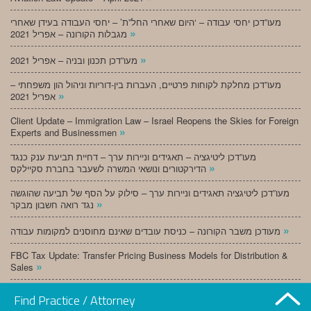
מעו”דכן יחסי עבודה – ‘היום שאחרי החל”ת’ – יחסי העבודה בעידן שאחרי
»
מגבלות הקורונה – אפריל 2021
»
מעו”דכן תכנון ובניה – אפריל 2021
מעו”דכן מחלקת לקוחות פרטיים, העברות בין-דוריות וניהול הון משפחתי –
»
אפריל 2021
Client Update – Immigration Law – Israel Reopens the Skies for Foreign
»
Experts and Businessmen
מעו”דכן ליטיגציה – תאגידים וניירות ערך – דחיית תביעת ענק כנגד
»
הדירקטורים ונושאי המשרה לשעבר בחברת סקיילקס
מעו”דכן ליטיגציה תאגידים וניירות ערך – סילוק על הסף של תביעה שהוגשה
»
נגד רואה חשבון מבקר
»
מעודכן משבר הקורונה – כניסת עובדים שאינם מחוסנים למקומות עבודה
FBC Tax Update: Transfer Pricing Business Models for Distribution &
»
Sales
»
מעו”דכן תכנון ובניה – מרץ 2021
Find Practice / Attorney