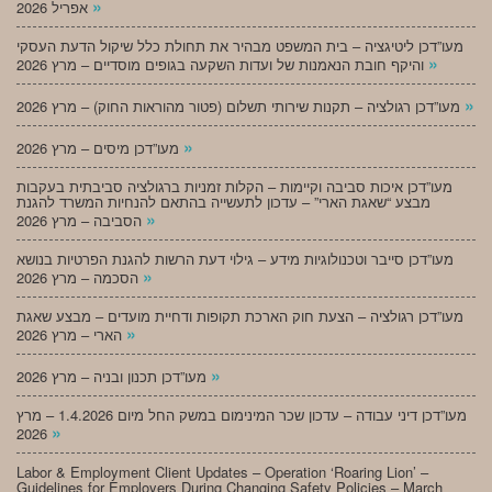
»
אפריל 2026
מעו”דכן ליטיגציה – בית המשפט מבהיר את תחולת כלל שיקול הדעת העסקי
»
והיקף חובת הנאמנות של ועדות השקעה בגופים מוסדיים – מרץ 2026
»
מעו”דכן רגולציה – תקנות שירותי תשלום (פטור מהוראות החוק) – מרץ 2026
»
מעו”דכן מיסים – מרץ 2026
מעו”דכן איכות סביבה וקיימות – הקלות זמניות ברגולציה סביבתית בעקבות
מבצע “שאגת הארי” – עדכון לתעשייה בהתאם להנחיות המשרד להגנת
»
הסביבה – מרץ 2026
מעו”דכן סייבר וטכנולוגיות מידע – גילוי דעת הרשות להגנת הפרטיות בנושא
»
הסכמה – מרץ 2026
מעו”דכן רגולציה – הצעת חוק הארכת תקופות ודחיית מועדים – מבצע שאגת
»
הארי – מרץ 2026
»
מעו”דכן תכנון ובניה – מרץ 2026
מעו”דכן דיני עבודה – עדכון שכר המינימום במשק החל מיום 1.4.2026 – מרץ
»
2026
Labor & Employment Client Updates – Operation ‘Roaring Lion’ –
Guidelines for Employers During Changing Safety Policies – March