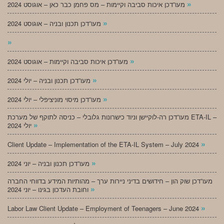
»
מעו”דכן איכות סביבה וקיימות – מס פחמן כבר כאן – אוגוסט 2024
»
מעו”דכן תכנון ובניה – אוגוסט 2024
»
»
מעו”דכן איכות סביבה וקיימות – אוגוסט 2024
»
מעו”דכן תכנון ובניה – יולי 2024
»
מעו”דכן מיסוי מוניציפלי – יולי 2024
מעו”דכן רה-לוקיישן וניוד כישרונות גלובלי – כניסה לתוקף של מערכת ETA-IL –
»
יולי 2024
»
Client Update – Implementation of the ETA-IL System – July 2024
»
מעו”דכן תכנון ובניה – יוני 2024
מעו”דכן שוק הון – חידושים בדיני ניירות ערך – מהותיות המידע בדווחי החברה
»
וחובת העדכון בגינו – יוני 2024
»
Labor Law Client Update – Employment of Teenagers – June 2024