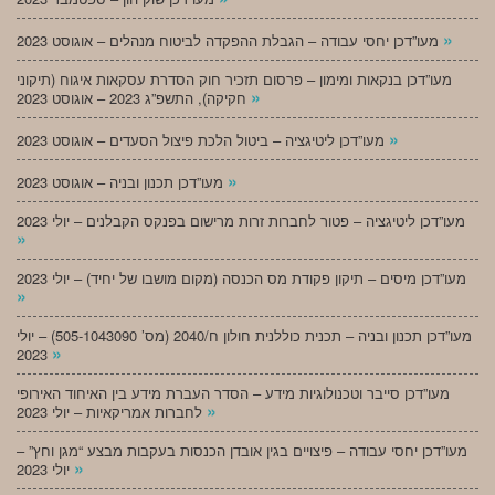
»
מעו”דכן יחסי עבודה – הגבלת ההפקדה לביטוח מנהלים – אוגוסט 2023
מעו”דכן בנקאות ומימון – פרסום תזכיר חוק הסדרת עסקאות איגוח (תיקוני
»
חקיקה), התשפ”ג 2023 – אוגוסט 2023
»
מעו”דכן ליטיגציה – ביטול הלכת פיצול הסעדים – אוגוסט 2023
»
מעו”דכן תכנון ובניה – אוגוסט 2023
מעו”דכן ליטיגציה – פטור לחברות זרות מרישום בפנקס הקבלנים – יולי 2023
»
מעו”דכן מיסים – תיקון פקודת מס הכנסה (מקום מושבו של יחיד) – יולי 2023
»
מעו”דכן תכנון ובניה – תכנית כוללנית חולון ח/2040 (מס’ 505-1043090) – יולי
»
2023
מעו”דכן סייבר וטכנולוגיות מידע – הסדר העברת מידע בין האיחוד האירופי
»
לחברות אמריקאיות – יולי 2023
מעו”דכן יחסי עבודה – פיצויים בגין אובדן הכנסות בעקבות מבצע “מגן וחץ” –
»
יולי 2023