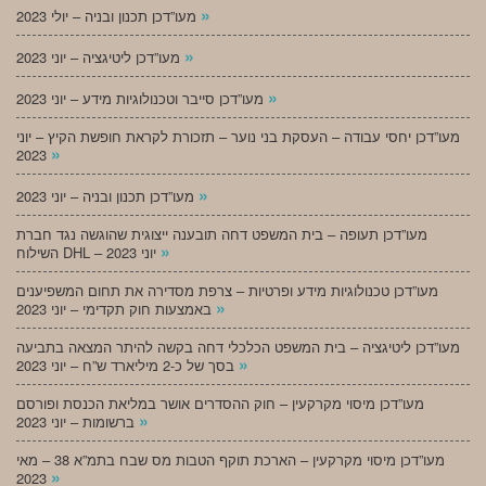
»
מעו”דכן תכנון ובניה – יולי 2023
»
מעו”דכן ליטיגציה – יוני 2023
»
מעו”דכן סייבר וטכנולוגיות מידע – יוני 2023
מעו”דכן יחסי עבודה – העסקת בני נוער – תזכורת לקראת חופשת הקיץ – יוני
»
2023
»
מעו”דכן תכנון ובניה – יוני 2023
מעו”דכן תעופה – בית המשפט דחה תובענה ייצוגית שהוגשה נגד חברת
»
השילוח DHL – יוני 2023
מעו”דכן טכנולוגיות מידע ופרטיות – צרפת מסדירה את תחום המשפיענים
»
באמצעות חוק תקדימי – יוני 2023
מעו”דכן ליטיגציה – בית המשפט הכלכלי דחה בקשה להיתר המצאה בתביעה
»
בסך של כ-2 מיליארד ש”ח – יוני 2023
מעו”דכן מיסוי מקרקעין – חוק ההסדרים אושר במליאת הכנסת ופורסם
»
ברשומות – יוני 2023
מעו”דכן מיסוי מקרקעין – הארכת תוקף הטבות מס שבח בתמ”א 38 – מאי
»
2023