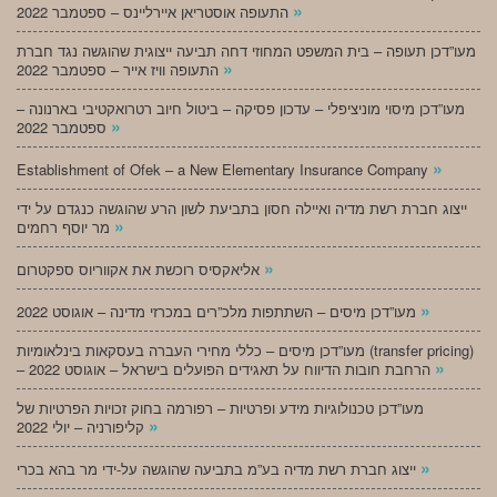
»
התעופה אוסטריאן איירליינס – ספטמבר 2022
מעו”דכן תעופה – בית המשפט המחוזי דחה תביעה ייצוגית שהוגשה נגד חברת
»
התעופה וויז אייר – ספטמבר 2022
מעו”דכן מיסוי מוניציפלי – עדכון פסיקה – ביטול חיוב רטרואקטיבי בארנונה –
»
ספטמבר 2022
»
Establishment of Ofek – a New Elementary Insurance Company
ייצוג חברת רשת מדיה ואיילה חסון בתביעת לשון הרע שהוגשה כנגדם על ידי
»
מר יוסף רחמים
»
אליאקסיס רוכשת את אקווריוס ספקטרום
»
מעו”דכן מיסים – השתתפות מלכ”רים במכרזי מדינה – אוגוסט 2022
מעו”דכן מיסים – כללי מחירי העברה בעסקאות בינלאומיות (transfer pricing)
»
– הרחבת חובות הדיווח על תאגידים הפועלים בישראל – אוגוסט 2022
מעו”דכן טכנולוגיות מידע ופרטיות – רפורמה בחוק זכויות הפרטיות של
»
קליפורניה – יולי 2022
»
ייצוג חברת רשת מדיה בע”מ בתביעה שהוגשה על-ידי מר בהא בכרי