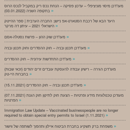
מעו”דכן מיסוי מוניציפלי – עדכון פסיקה – הנחת נכס ריק במקביל לנכס הרוס
»
בתקופה השניה (03.01.2022)
היעד הבא של רכבת הסטארט-אפ ניישן: החברה הערבית | ספר ההייטק
»
הישראלי 2021 – עיתון דה מרקר
»
מעו”דכן שוק ההון – פרשת נסטלה-אסם
»
מעו”דכן תכנון ובניה – חוק ההסדרים וחוק תכנון ובניה
»
מעו”דכן התחדשות עירונית – חוק ההסדרים
מעו”דכן הגירה – רישיון עבודה להעסקת עובדים זרים יהודים (זכאי שבות)
»
בחברות היי-טק
»
מעו”דכן תכנון ובניה – חוק ההסדרים (15.11.2021)
(07.11.2021) מעודכן טכנולוגיות מידע ופרטיות – הצעת חוק לתיקון חוק הגנת
»
הפרטיות
Immigration Law Update – Vaccinated businesspeople are no longer
»
required to obtain special entry permits to Israel (1.11.2021)
»
משפחת ברק תשקיע בחברת הביטוח איילון ותהפוך לשותפה של ווישור