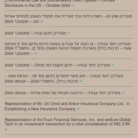
»
Disclosure in the US – October 2024
מעו”דכן שוק הון – רשות ניירות ערך מגדירה את תפקידי הנאמן למחזיקי אגרות
»
חוב – אוקטובר 2024
»
מעו”דכן תכנון ובניה – ספטמבר 2024
מעו”דכן יחסי עבודה – צו הגנה על עובדים בשעת חירום (תיקון מס’ 5 והוראת
שעה – חרבות ברזל) (הארכת תקופת הוראת השעה) (מס’ 3), התשפ״ד-2024
»
– ספטמבר 2024
»
מעו”דכן יחסי עבודה – תיקון תקנות דמי מחלה – ספטמבר 2024
מעו”דכן יחסי עבודה – חוק פיצויי פיטורים (תיקון מס’ 34 – הוראת שעה –
»
חרבות ברזל), התשפ”ד-2024 – אוגוסט 2024
»
מעו”דכן יחסי עבודה – הרחבת חובותיו של מזמין שירות – אוגוסט 2024
Representation of Mr. Uri Omid and Ankor Insurance Company Ltd., in
»
Establishing a New Insurance Company
Representation of AmTrust Financial Services, Inc. and weSure Global
Tech in an investment transaction for a total consideration of NIS 37M
»