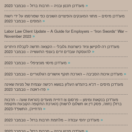
»
מעו”דכן תכנון ובניה – חרבות ברזל – נובמבר 2023
מעו”דכן מיסים – מתווי המענקים והפיצויים השונים כפי שפורסמו על ידי רשות
»
המסים – נובמבר 2023
Labor Law Client Update – A Guide for Employers – “Iron Swords” War –
»
November 2023
מעו”דכן רה-לוקיישן וניוד כישרונות גלובלי – הקצאה חדשה לקבלת היתרים
»
להעסקת עובדים זרים בענפי התעשייה – נובמבר 2023
»
מעו”דכן מיסוי מוניציפלי – נובמבר 2023
»
מעו”דכן איכות הסביבה – הארכת תוקף אישורים רגולטוריים – נובמבר 2023
מעו”דכן מיסים – דנ”א ביהמ”ש העליון בנושא רכישה עצמית של מניות שאינה
»
פרו-ראטה – נובמבר 2023
מעו”דכן בנקאות ומימון – פרסום צו דחיית מועדים (הוראת שעה – חרבות
ברזל) (חוזה, פסק דין או תשלום לרשות) (הארכת התקופה הקובעת ותקופת
»
הדחייה), התשפ”ד-2023
»
מעו”דכן יחסי עבודה – מלחמת חרבות ברזל – נובמבר 2023
»
מעו”דכן תכנון ובניה – חרבות ברזל – נובמבר 2023