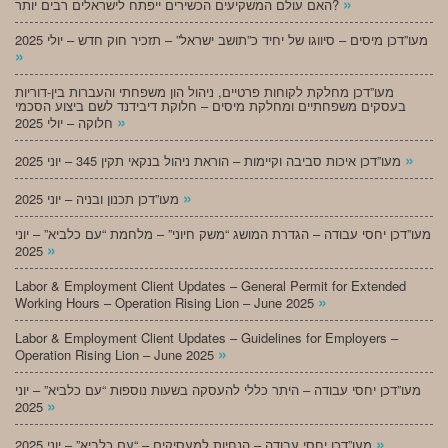
»
האם עולם המשקיעים הכשירים ייפתח לישראלים רבים יותר?
מעו”דכן מיסים – סיווגו של יחיד כ”תושב ישראל” – תזכיר חוק חדש – יולי 2025
»
מעו”דכן מחלקת לקוחות פרטיים, ניהול הון משפחתי והעברות בין-דוריות
בעסקים משפחתיים ומחלקת מיסים – חלוקת דיבידנד לשם ביצוע הסכמי
»
חלוקה – יולי 2025
»
מעו”דכן איכות סביבה וקיימות – הוראת ניהול בנקאי תקין 345 – יוני 2025
»
מעו”דכן תכנון ובניה – יוני 2025
מעו”דכן יחסי עבודה – הגדרת המושג “משק חיוני” – מלחמת “עם כלביא” – יוני
»
2025
Labor & Employment Client Updates – General Permit for Extended
»
Working Hours – Operation Rising Lion – June 2025
Labor & Employment Client Updates – Guidelines for Employers –
»
Operation Rising Lion – June 2025
מעו”דכן יחסי עבודה – היתר כללי להעסקה בשעות נוספות “עם כלביא” – יוני
»
2025
»
מעו”דכן יחסי עבודה – הנחיות למעסיקים – “עם כלביא” – יוני 2025