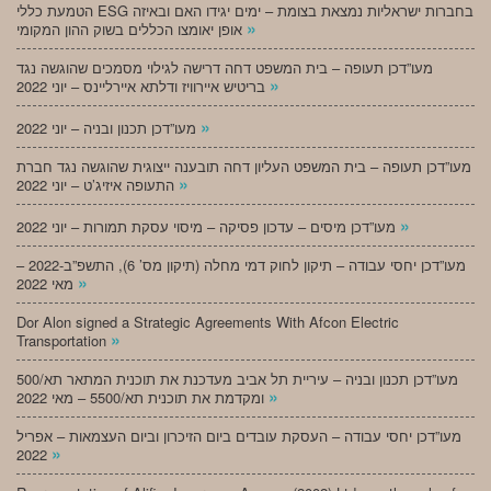
הטמעת כללי ESG בחברות ישראליות נמצאת בצומת – ימים יגידו האם ובאיזה
»
אופן יאומצו הכללים בשוק ההון המקומי
מעו”דכן תעופה – בית המשפט דחה דרישה לגילוי מסמכים שהוגשה נגד
»
בריטיש איירוויז ודלתא איירליינס – יוני 2022
»
מעו”דכן תכנון ובניה – יוני 2022
מעו”דכן תעופה – בית המשפט העליון דחה תובענה ייצוגית שהוגשה נגד חברת
»
התעופה איזיג’ט – יוני 2022
»
מעו”דכן מיסים – עדכון פסיקה – מיסוי עסקת תמורות – יוני 2022
מעו”דכן יחסי עבודה – תיקון לחוק דמי מחלה (תיקון מס’ 6), התשפ”ב-2022 –
»
מאי 2022
Dor Alon signed a Strategic Agreements With Afcon Electric
»
Transportation
מעו”דכן תכנון ובניה – עיריית תל אביב מעדכנת את תוכנית המתאר תא/500
»
ומקדמת את תוכנית תא/5500 – מאי 2022
מעו”דכן יחסי עבודה – העסקת עובדים ביום הזיכרון וביום העצמאות – אפריל
»
2022