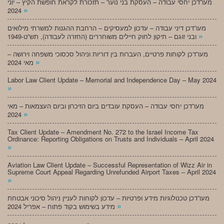
מעו”דכן יחסי עבודה – העסקת בני נוער – תזכורת לקראת חופשת הקיץ – יוני
»
2024
מעו”דכן דיני עבודה – עדכון למעסיקים – הרחבת ההגנות למשרתי מילואים
»
ובני זוגם – תיקון לחוק חיילים משוחררים (החזרה לעבודה), תש”ט-1949
מעו”דכן לקוחות פרטיים, העברות בין דוריות וניהול סכסוכי משפחה וירושה –
»
מאי 2024
Labor Law Client Update – Memorial and Independence Day – May 2024
»
מעו”דכן יחסי עבודה – העסקת עובדים ביום הזיכרון וביום העצמאות – מאי
»
2024
Tax Client Update – Amendment No. 272 to the Israel Income Tax
Ordinance: Reporting Obligations on Trusts and Individuals – April 2024
»
Aviation Law Client Update – Successful Representation of Wizz Air in
Supreme Court Appeal Regarding Unrefunded Airport Taxes – April 2024
»
מעו”דכן טכנולוגיות מידע ופרטיות – עדכון לקוחות לעניין ניהול סיכוני אבטחת
»
מידע בשימוש בקוד פתוח – אפריל 2024