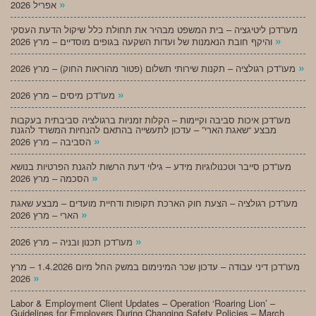
»
אפריל 2026
מעו”דכן ליטיגציה – בית המשפט מבהיר את תחולת כלל שיקול הדעת העסקי
»
והיקף חובת הנאמנות של ועדות השקעה בגופים מוסדיים – מרץ 2026
»
מעו”דכן רגולציה – תקנות שירותי תשלום (פטור מהוראות החוק) – מרץ 2026
»
מעו”דכן מיסים – מרץ 2026
מעו”דכן איכות סביבה וקיימות – הקלות זמניות ברגולציה סביבתית בעקבות
מבצע “שאגת הארי” – עדכון לתעשייה בהתאם להנחיות המשרד להגנת
»
הסביבה – מרץ 2026
מעו”דכן סייבר וטכנולוגיות מידע – גילוי דעת הרשות להגנת הפרטיות בנושא
»
הסכמה – מרץ 2026
מעו”דכן רגולציה – הצעת חוק הארכת תקופות ודחיית מועדים – מבצע שאגת
»
הארי – מרץ 2026
»
מעו”דכן תכנון ובניה – מרץ 2026
מעו”דכן דיני עבודה – עדכון שכר המינימום במשק החל מיום 1.4.2026 – מרץ
»
2026
Labor & Employment Client Updates – Operation ‘Roaring Lion’ –
Guidelines for Employers During Changing Safety Policies – March