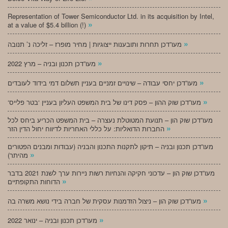
Representation of Tower Semiconductor Ltd. in its acquisition by Intel,
»
at a value of $5.4 billion (!)
»
מעו”דכן תחרות ותובענות ייצוגיות | מחיר מופרז – זליכה נ’ תנובה
»
מעו”דכן תכנון ובניה – מרץ 2022
»
מעו”דכן יחסי עבודה – שינויים זמניים בעניין תשלום דמי בידוד לעובדים
»
‘מעו”דכן שוק ההון – פסק דינו של בית המשפט העליון בעניין ‘בטר פלייס
מעו”דכן שוק הון – תנועת המטוטלת נעצרה – בית המשפט הכריע ביחס לכל
»
החברות הדואליות: על כללי האחריות לדיווח יחול הדין הזר
מעו”דכן תכנון ובניה – תיקון לתקנות התכנון והבניה (עבודות ומבנים הפטורים
»
מהיתר)
מעו”דכן שוק הון – עדכוני חקיקה והנחיות רשות ניירות ערך לשנת 2021 בדבר
»
הדוחות התקופתיים
»
מעו”דכן שוק הון – ניצול הזדמנות עסקית של חברה בידי נושא משרה בה
»
מעו”דכן תכנון ובניה – ינואר 2022