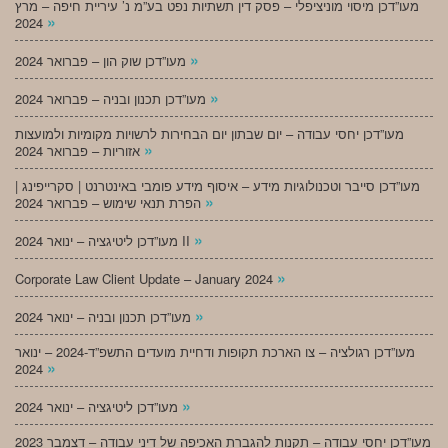
מעו”דכן מיסוי מוניציפלי – פסק דין תשתיות נפט בע”מ נ’ עיריית חיפה – מרץ
»
2024
»
מעו”דכן שוק הון – פברואר 2024
»
מעו”דכן תכנון ובניה – פברואר 2024
מעו”דכן יחסי עבודה – יום שבתון יום הבחירות לרשויות מקומיות ולמועצות
»
אזוריות – פברואר 2024
מעו”דכן סייבר וטכנולוגיות מידע – איסוף מידע פומבי באינטרנט | סקרייפינג |
»
הפרת תנאי שימוש – פברואר 2024
»
מעו”דכן ליטיגציה – ינואר 2024 II
»
Corporate Law Client Update – January 2024
»
מעו”דכן תכנון ובניה – ינואר 2024
מעו”דכן רגולציה – צו הארכת תקופות ודחיית מועדים התשפ”ד-2024 – ינואר
»
2024
»
מעו”דכן ליטיגציה – ינואר 2024
מעו”דכן יחסי עבודה – תקנות להגברת האכיפה של דיני עבודה – דצמבר 2023