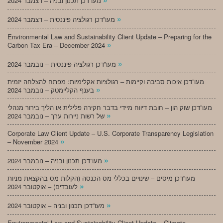
מעו”דכן תכנון ובניה – דצמבר 2024
»
מעו”דכן רגולציה פיננסית – דצמבר 2024
Environmental Law and Sustainability Client Update – Preparing for the
»
Carbon Tax Era – December 2024
»
מעו”דכן רגולציה פיננסית – נובמבר 2024
מעו”דכן איכות סביבה וקיימות – רגולציות אקלימיות: מפתח להצלחה יזמית
»
בענף הקליימטק – נובמבר 2024
מעו”דכן שוק הון – חובת דיווח מיידי בדבר חקירה פלילית או הליך בירור מנהלי
»
של רשות ניירות ערך – נובמבר 2024
Corporate Law Client Update – U.S. Corporate Transparency Legislation
»
– November 2024
»
מעו”דכן תכנון ובניה – נובמבר 2024
מעו”דכן מיסים – שינויים בכללי מס הכנסה (הקלות מס בהקצאת מניות
»
לעובדים) – אוקטובר 2024
»
מעו”דכן תכנון ובניה – אוקטובר 2024
Environmental Law and Sustainability Client Update – Climate