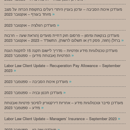
מעו”דכן איכות הסביבה – עדכון בעניין היתרי רעלים בתקופת הכרזה על מצב
»
מיוחד בעורף – אוקטובר 2023
»
מעו”דכן רגולציה – אוקטובר 2023
מעו”דכן בנקאות ומימון – פרסום חוק דחיית מועדים (הוראת שעה – חרבות
»
ברזל) (חוזה, פסק דין או תשלום לרשות), התשפ”ד – 2023 – אוקטובר 2023
מעו”דכן טכנולוגיות מידע ופרטיות – מדריך ליישום תקנה 15 לתקנות הגנת
»
הפרטיות (אבטחת מידע) – ספטמבר 2023
Labor Law Client Update – Recuperation Pay Allowance – September
»
2023
»
מעו”דכן איכות הסביבה – ספטמבר 2023
»
מעו”דכן תכנון ובניה – ספטמבר 2023
מעו”דכן סייבר וטכנולוגיות מידע – אחריות דירקטוריון לסיכוני פרטיות ואבטחת
»
מידע – ספטמבר 2023
»
Labor Law Client Update – Managers’ Insurance – September 2023
»
מעו”דכן שוק הון – ספטמבר 2023