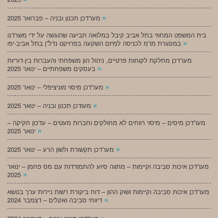
»
מעו”דכן תכנון ובניה – פברואר 2025
בית המשפט המחוזי בתל אביב קיבל במלואה תביעה שהוגשה על ידי משרדנו
»
במסגרת מו”מ לכניסה למיזם השקעה בפרויקט נדל”ן בתל אביב-יפו
מעו”דכן מחלקת לקוחות פרטיים, ניהול הון משפחתי והעברות בין-דוריות
»
בעסקים משפחתיים – ינואר 2025
»
מעו”דכן מיסוי מוניציפלי – ינואר 2025
»
מעודכן תכנון ובניה – ינואר 2025
מעו”דכן מיסים – מיסוי רווחים לא מחולקים וחברות מעטים – עדכון חקיקה –
»
ינואר 2025
»
מעו”דכן תקשורת ולשון הרע – ינואר 2025
מעו”דכן איכות סביבה וקיימות – מתווה סיוע להתמודדות עם מס פחמן – ינואר
»
2025
מעו”דכן איכות סביבה וקיימות ושוק ההון – דוח ביקורת רשות ניירות ערך בנושא
»
דיווחי סביבה ואקלים – דצמבר 2024
»