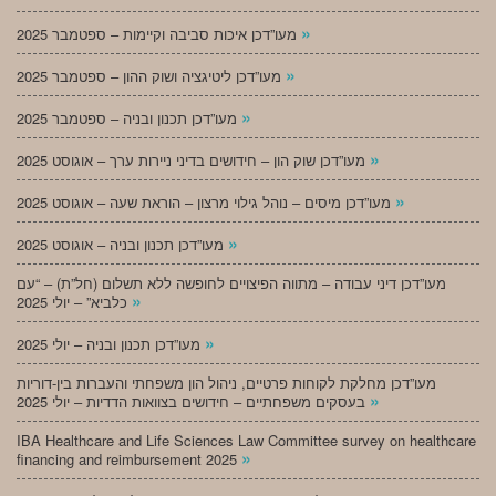
»
מעו”דכן איכות סביבה וקיימות – ספטמבר 2025
»
מעו”דכן ליטיגציה ושוק ההון – ספטמבר 2025
»
מעו”דכן תכנון ובניה – ספטמבר 2025
»
מעו”דכן שוק הון – חידושים בדיני ניירות ערך – אוגוסט 2025
»
מעו”דכן מיסים – נוהל גילוי מרצון – הוראת שעה – אוגוסט 2025
»
מעו”דכן תכנון ובניה – אוגוסט 2025
מעו”דכן דיני עבודה – מתווה הפיצויים לחופשה ללא תשלום (חל”ת) – “עם
»
כלביא” – יולי 2025
»
מעו”דכן תכנון ובניה – יולי 2025
מעו”דכן מחלקת לקוחות פרטיים, ניהול הון משפחתי והעברות בין-דוריות
»
בעסקים משפחתיים – חידושים בצוואות הדדיות – יולי 2025
IBA Healthcare and Life Sciences Law Committee survey on healthcare
»
financing and reimbursement 2025