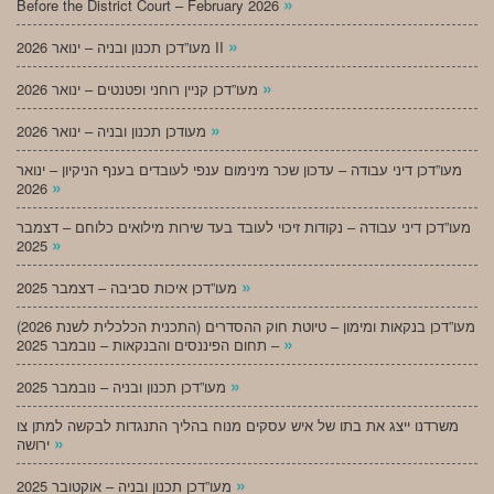
»
Before the District Court – February 2026
»
מעו”דכן תכנון ובניה – ינואר 2026 II
»
מעו”דכן קניין רוחני ופטנטים – ינואר 2026
»
מעודכן תכנון ובניה – ינואר 2026
מעו”דכן דיני עבודה – עדכון שכר מינימום ענפי לעובדים בענף הניקיון – ינואר
»
2026
מעו”דכן דיני עבודה – נקודות זיכוי לעובד בעד שירות מילואים כלוחם – דצמבר
»
2025
»
מעו”דכן איכות סביבה – דצמבר 2025
מעו”דכן בנקאות ומימון – טיוטת חוק ההסדרים (התכנית הכלכלית לשנת 2026)
»
– תחום הפיננסים והבנקאות – נובמבר 2025
»
מעו”דכן תכנון ובניה – נובמבר 2025
משרדנו ייצג את בתו של איש עסקים מנוח בהליך התנגדות לבקשה למתן צו
»
ירושה
»
מעו”דכן תכנון ובניה – אוקטובר 2025