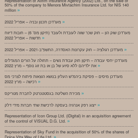
Representation of Alifim Insurance Agency (2002) Ltd., on the sale of
50% of the company to Menora Mivtachim Insurance Ltd. for NIS 140
»
million
»
מעו”דכן תכנון ובניה – אפריל 2022
מעו”דכן שוק הון – חוק שכר שווה לעובדת ולעובד (תיקון מס’ 6) – חובות דיווח
»
חדשות – אפריל 2022
»
מעו”דכן רגולציה – חוק עקרונות האסדרה, התשפ”ב-2021 – אפריל 2022
מעו”דכן יחסי עבודה – תיקון חוק עבודת נשים – תחולה על הורים המגדלים
»
את ילדיהם ללא סיוע של בן או בת זוג נוסף – מרץ 2022
מעו”דכן מיסים – פסיקת ביהמ”ש העליון בנושא הוצאות פיתוח לצרכי מס
»
רכישה – מרץ 2022
»
מכירת השליטה בגסטטנרטק לחברת מטריקס
»
ייצוג רפק אנרגיה בעסקה לרכישת שתי חברות מידי דלק
Representation of Icon Group Ltd. (iDigital) in an acquisition agreement
»
of the control of VISUAL D.G. Ltd.
Representation of Sky Fund in the acquisition of 50% of the shares of
»
Dolce Vita Way of Life Ltd.