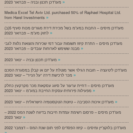
»
מעו”דכן תכנון ובניה – פברואר 2023
Medica Excel Tel Aviv Ltd. purchased 50% of Raphael Hospital Ltd.
»
from Harel Investments
מעו”דכן מיסים – החבות במע”מ בשל מכירת דירת מגורים מכוח סעיף 5(ב)
»
לחוק מע”מ – פברואר 2023
מעו”דכן מיסים – התרת קיזוז תשומות עבור דמי שכירות והוצאות נלוות לגבי
»
מבנה ששימש לארוחות עובדים – פברואר 2023
»
מעו”דכן תכנון ובניה – ינואר 2023
מעו”דכן ליטיגציה – חובות הגילוי אשר מוטלת על יזם או קבלן במסגרת הסכם
»
מכר לרכישת דירה “על הנייר” – ינואר 2023
מעו”דכן מיסים – דחיית ערעור על סיווג עסקאות מכר מקרקעין כחלק
»
מפעילות פירותית-עסקית החייבת במע”מ – ינואר 2023
»
מעו”דכן איכות הסביבה – טיוטת הטקסונומיה הישראלית – ינואר 2023
מעו”דכן מיסים – פרסום רשימת עמדות חייבות בדיווח לשנת המס 2022 –
»
ינואר 2023
מעו”דכן בלוקצ’יין ומיסים – קיזוז הפסדים לפני תום שנת המס – דצמבר 2022
»