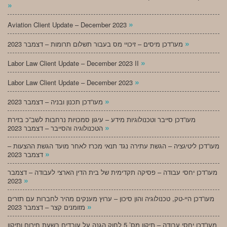
»
»
Aviation Client Update – December 2023
»
מעו”דכן מיסים – זיכויי מס בעבור תשלום תרומות – דצמבר 2023
»
Labor Law Client Update – December 2023 II
»
Labor Law Client Update – December 2023
»
מעו”דכן תכנון ובניה – דצמבר 2023
מעו”דכן סייבר וטכנולוגיות מידע – עיגון סמכויות נרחבות לשב”כ בזירת
»
הטכנולוגיה והסייבר – דצמבר 2023
מעו”דכן ליטיגציה – הגשת עתירה נגד תנאי מכרז לאחר מועד הגשת ההצעות –
»
דצמבר 2023
מעו”דכן יחסי עבודה – פסיקה תקדימית של בית הדין הארצי לעבודה – דצמבר
»
2023
מעו”דכן היי-טק, טכנולוגיה והון סיכון – ערוץ מענקים מהיר לחברות עם תזרים
»
מזומנים קצר – דצמבר 2023
מעו”דכן יחסי עבודה – תיקון מס’ 5 לחוק הגנה על עובדים בשעת חירום ותיקון