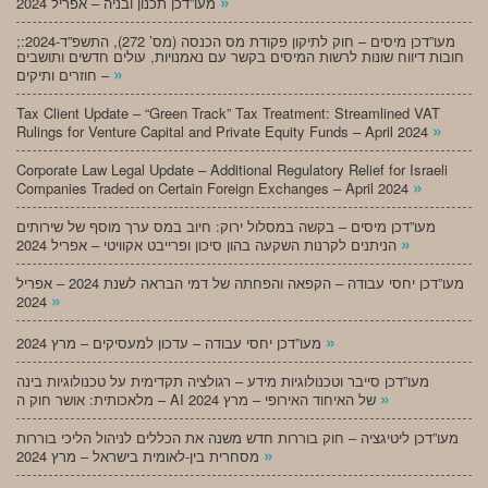
»
מעו”דכן תכנון ובניה – אפריל 2024
;מעו”דכן מיסים – חוק לתיקון פקודת מס הכנסה (מס’ 272), התשפ”ד-2024:
חובות דיווח שונות לרשות המיסים בקשר עם נאמנויות, עולים חדשים ותושבים
»
חוזרים ותיקים –
Tax Client Update – “Green Track” Tax Treatment: Streamlined VAT
»
Rulings for Venture Capital and Private Equity Funds – April 2024
Corporate Law Legal Update – Additional Regulatory Relief for Israeli
»
Companies Traded on Certain Foreign Exchanges – April 2024
מעו”דכן מיסים – בקשה במסלול ירוק: חיוב במס ערך מוסף של שירותים
»
הניתנים לקרנות השקעה בהון סיכון ופרייבט אקוויטי – אפריל 2024
מעו”דכן יחסי עבודה – הקפאה והפחתה של דמי הבראה לשנת 2024 – אפריל
»
2024
»
מעו”דכן יחסי עבודה – עדכון למעסיקים – מרץ 2024
מעו”דכן סייבר וטכנולוגיות מידע – רגולציה תקדימית על טכנולוגיות בינה
»
מלאכותית: אושר חוק ה – AI של האיחוד האירופי – מרץ 2024
מעו”דכן ליטיגציה – חוק בוררות חדש משנה את הכללים לניהול הליכי בוררות
»
מסחרית בין-לאומית בישראל – מרץ 2024