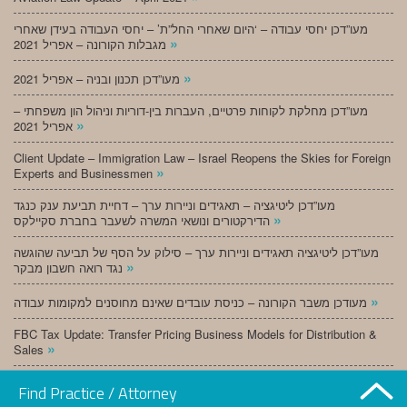
מעו”דכן יחסי עבודה – ‘היום שאחרי החל”ת’ – יחסי העבודה בעידן שאחרי
»
מגבלות הקורונה – אפריל 2021
»
מעו”דכן תכנון ובניה – אפריל 2021
מעו”דכן מחלקת לקוחות פרטיים, העברות בין-דוריות וניהול הון משפחתי –
»
אפריל 2021
Client Update – Immigration Law – Israel Reopens the Skies for Foreign
»
Experts and Businessmen
מעו”דכן ליטיגציה – תאגידים וניירות ערך – דחיית תביעת ענק כנגד
»
הדירקטורים ונושאי המשרה לשעבר בחברת סקיילקס
מעו”דכן ליטיגציה תאגידים וניירות ערך – סילוק על הסף של תביעה שהוגשה
»
נגד רואה חשבון מבקר
»
מעודכן משבר הקורונה – כניסת עובדים שאינם מחוסנים למקומות עבודה
FBC Tax Update: Transfer Pricing Business Models for Distribution &
»
Sales
»
מעו”דכן תכנון ובניה – מרץ 2021
Find Practice / Attorney