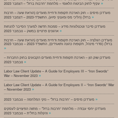
»
עקיף לחוק הביטוח הלאומי – מלחמת “חרבות ברזל” – דצמבר 2023
מעו”דכן מיסים – חוק הארכת תקופות ודחיית מועדים (הוראת שעה – חרבות
»
ברזל) (הליכי מס ומענקי סיוע), התשפ”ד-2023 – דצמבר 2023
מעו”דכן סייבר וטכנולוגיות מידע – סמכות חדשה למערך הסייבר להנחות
»
ארגונים פרטיים במשק – נובמבר 2023
מעו”דכן רגולציה – חוק הארכת תקופות ודחיית מועדים (הוראת שעה – חרבות
ברזל) (סדרי מינהל, תקופות כהונה ותאגידים), התשפ”ד-2023 – נובמבר 2023
»
מעו”דכן שוק הון – הארכת תקופות ודחיית מועדים הקבועים בחוק החברות –
»
נובמבר 2023
Labor Law Client Update – A Guide for Employers III – “Iron Swords”
»
War – November 2023
Labor Law Client Update – A Guide for Employers II – “Iron Swords” War
»
– November 2023
»
מעו”דכן מיסים – “חרבות ברזל” – נזקי המלחמה – נובמבר 2023
מעו”דכן יחסי עבודה – מלחמת “חרבות ברזל” – מתווה הפיצויים לעסקים
»
והקלות בחל”ת – נובמבר 2023