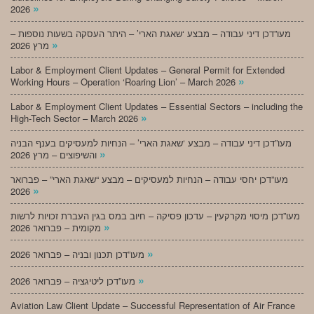
»
2026
מעו”דכן דיני עבודה – מבצע ‘שאגת הארי’ – היתר העסקה בשעות נוספות –
»
מרץ 2026
Labor & Employment Client Updates – General Permit for Extended
»
Working Hours – Operation ‘Roaring Lion’ – March 2026
Labor & Employment Client Updates – Essential Sectors – including the
»
High-Tech Sector – March 2026
מעו”דכן דיני עבודה – מבצע ‘שאגת הארי’ – הנחיות למעסיקים בענף הבניה
»
והשיפוצים – מרץ 2026
מעו”דכן יחסי עבודה – הנחיות למעסיקים – מבצע “שאגת הארי” – פברואר
»
2026
מעו”דכן מיסוי מקרקעין – עדכון פסיקה – חיוב במס בגין העברת זכויות לרשות
»
מקומית – פברואר 2026
»
מעו”דכן תכנון ובניה – פברואר 2026
»
מעו”דכן ליטיגציה – פברואר 2026
Aviation Law Client Update – Successful Representation of Air France