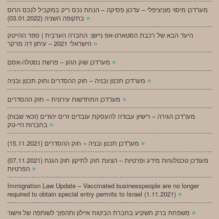
מעו”דכן מיסוי מוניציפלי – עדכון פסיקה – הנחת נכס ריק במקביל לנכס הרוס
»
בתקופה השניה (03.01.2022)
היעד הבא של רכבת הסטארט-אפ ניישן: החברה הערבית | ספר ההייטק
»
הישראלי 2021 – עיתון דה מרקר
»
מעו”דכן שוק ההון – פרשת נסטלה-אסם
»
מעו”דכן תכנון ובניה – חוק ההסדרים וחוק תכנון ובניה
»
מעו”דכן התחדשות עירונית – חוק ההסדרים
מעו”דכן הגירה – רישיון עבודה להעסקת עובדים זרים יהודים (זכאי שבות)
»
בחברות היי-טק
»
מעו”דכן תכנון ובניה – חוק ההסדרים (15.11.2021)
(07.11.2021) מעודכן טכנולוגיות מידע ופרטיות – הצעת חוק לתיקון חוק הגנת
»
הפרטיות
Immigration Law Update – Vaccinated businesspeople are no longer
»
required to obtain special entry permits to Israel (1.11.2021)
»
משפחת ברק תשקיע בחברת הביטוח איילון ותהפוך לשותפה של ווישור