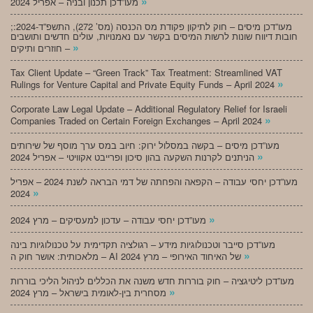
»
מעו”דכן תכנון ובניה – אפריל 2024
;מעו”דכן מיסים – חוק לתיקון פקודת מס הכנסה (מס’ 272), התשפ”ד-2024:
חובות דיווח שונות לרשות המיסים בקשר עם נאמנויות, עולים חדשים ותושבים
»
חוזרים ותיקים –
Tax Client Update – “Green Track” Tax Treatment: Streamlined VAT
»
Rulings for Venture Capital and Private Equity Funds – April 2024
Corporate Law Legal Update – Additional Regulatory Relief for Israeli
»
Companies Traded on Certain Foreign Exchanges – April 2024
מעו”דכן מיסים – בקשה במסלול ירוק: חיוב במס ערך מוסף של שירותים
»
הניתנים לקרנות השקעה בהון סיכון ופרייבט אקוויטי – אפריל 2024
מעו”דכן יחסי עבודה – הקפאה והפחתה של דמי הבראה לשנת 2024 – אפריל
»
2024
»
מעו”דכן יחסי עבודה – עדכון למעסיקים – מרץ 2024
מעו”דכן סייבר וטכנולוגיות מידע – רגולציה תקדימית על טכנולוגיות בינה
»
מלאכותית: אושר חוק ה – AI של האיחוד האירופי – מרץ 2024
מעו”דכן ליטיגציה – חוק בוררות חדש משנה את הכללים לניהול הליכי בוררות
»
מסחרית בין-לאומית בישראל – מרץ 2024