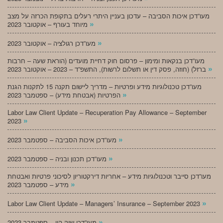
מעו”דכן איכות הסביבה – עדכון בעניין היתרי רעלים בתקופת הכרזה על מצב
»
מיוחד בעורף – אוקטובר 2023
»
מעו”דכן רגולציה – אוקטובר 2023
מעו”דכן בנקאות ומימון – פרסום חוק דחיית מועדים (הוראת שעה – חרבות
»
ברזל) (חוזה, פסק דין או תשלום לרשות), התשפ”ד – 2023 – אוקטובר 2023
מעו”דכן טכנולוגיות מידע ופרטיות – מדריך ליישום תקנה 15 לתקנות הגנת
»
הפרטיות (אבטחת מידע) – ספטמבר 2023
Labor Law Client Update – Recuperation Pay Allowance – September
»
2023
»
מעו”דכן איכות הסביבה – ספטמבר 2023
»
מעו”דכן תכנון ובניה – ספטמבר 2023
מעו”דכן סייבר וטכנולוגיות מידע – אחריות דירקטוריון לסיכוני פרטיות ואבטחת
»
מידע – ספטמבר 2023
»
Labor Law Client Update – Managers’ Insurance – September 2023
»
מעו”דכן שוק הון – ספטמבר 2023