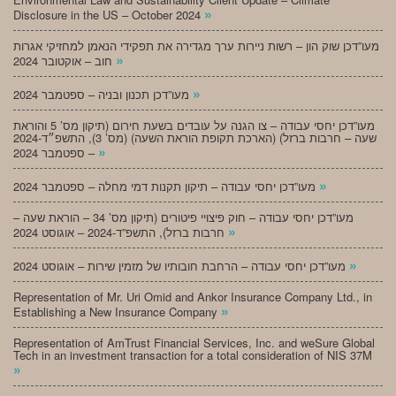
»
Disclosure in the US – October 2024
מעו”דכן שוק הון – רשות ניירות ערך מגדירה את תפקידי הנאמן למחזיקי אגרות
»
חוב – אוקטובר 2024
»
מעו”דכן תכנון ובניה – ספטמבר 2024
מעו”דכן יחסי עבודה – צו הגנה על עובדים בשעת חירום (תיקון מס’ 5 והוראת
שעה – חרבות ברזל) (הארכת תקופת הוראת השעה) (מס’ 3), התשפ״ד-2024
»
– ספטמבר 2024
»
מעו”דכן יחסי עבודה – תיקון תקנות דמי מחלה – ספטמבר 2024
מעו”דכן יחסי עבודה – חוק פיצויי פיטורים (תיקון מס’ 34 – הוראת שעה –
»
חרבות ברזל), התשפ”ד-2024 – אוגוסט 2024
»
מעו”דכן יחסי עבודה – הרחבת חובותיו של מזמין שירות – אוגוסט 2024
Representation of Mr. Uri Omid and Ankor Insurance Company Ltd., in
»
Establishing a New Insurance Company
Representation of AmTrust Financial Services, Inc. and weSure Global
Tech in an investment transaction for a total consideration of NIS 37M
»