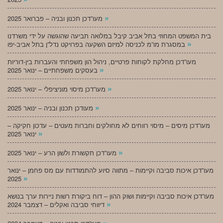
»
מעו”דכן תכנון ובניה – פברואר 2025
בית המשפט המחוזי בתל אביב קיבל במלואה תביעה שהוגשה על ידי משרדנו
»
במסגרת מו”מ לכניסה למיזם השקעה בפרויקט נדל”ן בתל אביב-יפו
מעו”דכן מחלקת לקוחות פרטיים, ניהול הון משפחתי והעברות בין-דוריות
»
בעסקים משפחתיים – ינואר 2025
»
מעו”דכן מיסוי מוניציפלי – ינואר 2025
»
מעודכן תכנון ובניה – ינואר 2025
מעו”דכן מיסים – מיסוי רווחים לא מחולקים וחברות מעטים – עדכון חקיקה –
»
ינואר 2025
»
מעו”דכן תקשורת ולשון הרע – ינואר 2025
מעו”דכן איכות סביבה וקיימות – מתווה סיוע להתמודדות עם מס פחמן – ינואר
»
2025
מעו”דכן איכות סביבה וקיימות ושוק ההון – דוח ביקורת רשות ניירות ערך בנושא
»
דיווחי סביבה ואקלים – דצמבר 2024
»