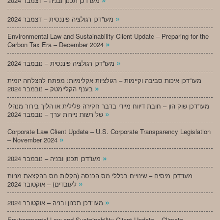
מעו”דכן תכנון ובניה – דצמבר 2024
»
מעו”דכן רגולציה פיננסית – דצמבר 2024
Environmental Law and Sustainability Client Update – Preparing for the
»
Carbon Tax Era – December 2024
»
מעו”דכן רגולציה פיננסית – נובמבר 2024
מעו”דכן איכות סביבה וקיימות – רגולציות אקלימיות: מפתח להצלחה יזמית
»
בענף הקליימטק – נובמבר 2024
מעו”דכן שוק הון – חובת דיווח מיידי בדבר חקירה פלילית או הליך בירור מנהלי
»
של רשות ניירות ערך – נובמבר 2024
Corporate Law Client Update – U.S. Corporate Transparency Legislation
»
– November 2024
»
מעו”דכן תכנון ובניה – נובמבר 2024
מעו”דכן מיסים – שינויים בכללי מס הכנסה (הקלות מס בהקצאת מניות
»
לעובדים) – אוקטובר 2024
»
מעו”דכן תכנון ובניה – אוקטובר 2024
Environmental Law and Sustainability Client Update – Climate