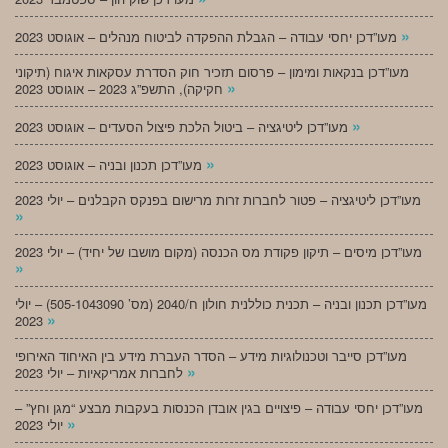
»
מעו”דכן יחסי עבודה – הגבלת ההפקדה לביטוח מנהלים – אוגוסט 2023
מעו”דכן בנקאות ומימון – פרסום תזכיר חוק הסדרת עסקאות איגוח (תיקוני
»
חקיקה), התשפ”ג 2023 – אוגוסט 2023
»
מעו”דכן ליטיגציה – ביטול הלכת פיצול הסעדים – אוגוסט 2023
»
מעו”דכן תכנון ובניה – אוגוסט 2023
מעו”דכן ליטיגציה – פטור לחברות זרות מרישום בפנקס הקבלנים – יולי 2023
»
מעו”דכן מיסים – תיקון פקודת מס הכנסה (מקום מושבו של יחיד) – יולי 2023
»
מעו”דכן תכנון ובניה – תכנית כוללנית חולון ח/2040 (מס’ 505-1043090) – יולי
»
2023
מעו”דכן סייבר וטכנולוגיות מידע – הסדר העברת מידע בין האיחוד האירופי
»
לחברות אמריקאיות – יולי 2023
מעו”דכן יחסי עבודה – פיצויים בגין אובדן הכנסות בעקבות מבצע “מגן וחץ” –
»
יולי 2023