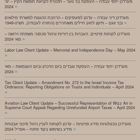
מעו”דכן יחסי עבודה – העסקת בני נוער – תזכורת לקראת חופשת הקיץ – יוני
»
2024
מעו”דכן דיני עבודה – עדכון למעסיקים – הרחבת ההגנות למשרתי מילואים
»
ובני זוגם – תיקון לחוק חיילים משוחררים (החזרה לעבודה), תש”ט-1949
מעו”דכן לקוחות פרטיים, העברות בין דוריות וניהול סכסוכי משפחה וירושה –
»
מאי 2024
Labor Law Client Update – Memorial and Independence Day – May 2024
»
מעו”דכן יחסי עבודה – העסקת עובדים ביום הזיכרון וביום העצמאות – מאי
»
2024
Tax Client Update – Amendment No. 272 to the Israel Income Tax
Ordinance: Reporting Obligations on Trusts and Individuals – April 2024
»
Aviation Law Client Update – Successful Representation of Wizz Air in
Supreme Court Appeal Regarding Unrefunded Airport Taxes – April 2024
»
מעו”דכן טכנולוגיות מידע ופרטיות – עדכון לקוחות לעניין ניהול סיכוני אבטחת
»
מידע בשימוש בקוד פתוח – אפריל 2024