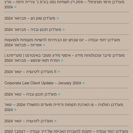
מעו”דכן מיסוי מוניציפלי – פסק דין תשתיות נפט בע”מ נ’ עיריית חיפה – מרץ
»
2024
»
מעו”דכן שוק הון – פברואר 2024
»
מעו”דכן תכנון ובניה – פברואר 2024
מעו”דכן יחסי עבודה – יום שבתון יום הבחירות לרשויות מקומיות ולמועצות
»
אזוריות – פברואר 2024
מעו”דכן סייבר וטכנולוגיות מידע – איסוף מידע פומבי באינטרנט | סקרייפינג |
»
הפרת תנאי שימוש – פברואר 2024
»
מעו”דכן ליטיגציה – ינואר 2024 II
»
Corporate Law Client Update – January 2024
»
מעו”דכן תכנון ובניה – ינואר 2024
מעו”דכן רגולציה – צו הארכת תקופות ודחיית מועדים התשפ”ד-2024 – ינואר
»
2024
»
מעו”דכן ליטיגציה – ינואר 2024
מעו”דכן יחסי עבודה – תקנות להגברת האכיפה של דיני עבודה – דצמבר 2023