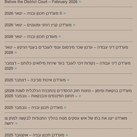
»
Before the District Court – February 2026
»
מעו”דכן תכנון ובניה – ינואר 2026 II
»
מעו”דכן קניין רוחני ופטנטים – ינואר 2026
»
מעודכן תכנון ובניה – ינואר 2026
מעו”דכן דיני עבודה – עדכון שכר מינימום ענפי לעובדים בענף הניקיון – ינואר
»
2026
מעו”דכן דיני עבודה – נקודות זיכוי לעובד בעד שירות מילואים כלוחם – דצמבר
»
2025
»
מעו”דכן איכות סביבה – דצמבר 2025
מעו”דכן בנקאות ומימון – טיוטת חוק ההסדרים (התכנית הכלכלית לשנת 2026)
»
– תחום הפיננסים והבנקאות – נובמבר 2025
»
מעו”דכן תכנון ובניה – נובמבר 2025
משרדנו ייצג את בתו של איש עסקים מנוח בהליך התנגדות לבקשה למתן צו
»
ירושה
»
מעו”דכן תכנון ובניה – אוקטובר 2025