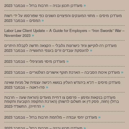
»
מעו”דכן תכנון ובניה – חרבות ברזל – נובמבר 2023
מעו”דכן מיסים – מתווי המענקים והפיצויים השונים כפי שפורסמו על ידי רשות
»
המסים – נובמבר 2023
Labor Law Client Update – A Guide for Employers – “Iron Swords” War –
»
November 2023
מעו”דכן רה-לוקיישן וניוד כישרונות גלובלי – הקצאה חדשה לקבלת היתרים
»
להעסקת עובדים זרים בענפי התעשייה – נובמבר 2023
»
מעו”דכן מיסוי מוניציפלי – נובמבר 2023
»
מעו”דכן איכות הסביבה – הארכת תוקף אישורים רגולטוריים – נובמבר 2023
מעו”דכן מיסים – דנ”א ביהמ”ש העליון בנושא רכישה עצמית של מניות שאינה
»
פרו-ראטה – נובמבר 2023
מעו”דכן בנקאות ומימון – פרסום צו דחיית מועדים (הוראת שעה – חרבות
ברזל) (חוזה, פסק דין או תשלום לרשות) (הארכת התקופה הקובעת ותקופת
»
הדחייה), התשפ”ד-2023
»
מעו”דכן יחסי עבודה – מלחמת חרבות ברזל – נובמבר 2023
»
מעו”דכן תכנון ובניה – חרבות ברזל – נובמבר 2023