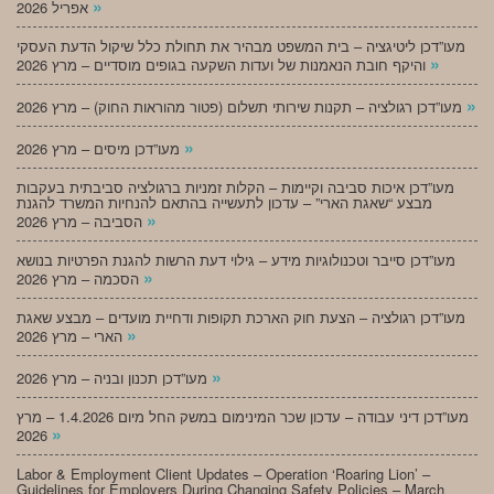
»
אפריל 2026
מעו”דכן ליטיגציה – בית המשפט מבהיר את תחולת כלל שיקול הדעת העסקי
»
והיקף חובת הנאמנות של ועדות השקעה בגופים מוסדיים – מרץ 2026
»
מעו”דכן רגולציה – תקנות שירותי תשלום (פטור מהוראות החוק) – מרץ 2026
»
מעו”דכן מיסים – מרץ 2026
מעו”דכן איכות סביבה וקיימות – הקלות זמניות ברגולציה סביבתית בעקבות
מבצע “שאגת הארי” – עדכון לתעשייה בהתאם להנחיות המשרד להגנת
»
הסביבה – מרץ 2026
מעו”דכן סייבר וטכנולוגיות מידע – גילוי דעת הרשות להגנת הפרטיות בנושא
»
הסכמה – מרץ 2026
מעו”דכן רגולציה – הצעת חוק הארכת תקופות ודחיית מועדים – מבצע שאגת
»
הארי – מרץ 2026
»
מעו”דכן תכנון ובניה – מרץ 2026
מעו”דכן דיני עבודה – עדכון שכר המינימום במשק החל מיום 1.4.2026 – מרץ
»
2026
Labor & Employment Client Updates – Operation ‘Roaring Lion’ –
Guidelines for Employers During Changing Safety Policies – March