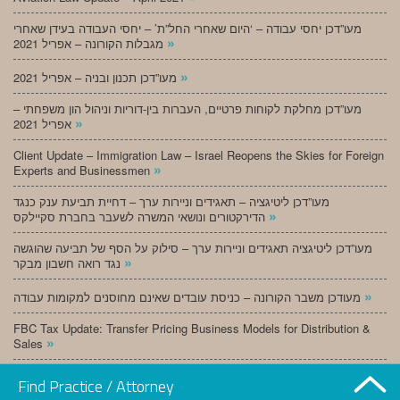
מעו”דכן יחסי עבודה – ‘היום שאחרי החל”ת’ – יחסי העבודה בעידן שאחרי
»
מגבלות הקורונה – אפריל 2021
»
מעו”דכן תכנון ובניה – אפריל 2021
מעו”דכן מחלקת לקוחות פרטיים, העברות בין-דוריות וניהול הון משפחתי –
»
אפריל 2021
Client Update – Immigration Law – Israel Reopens the Skies for Foreign
»
Experts and Businessmen
מעו”דכן ליטיגציה – תאגידים וניירות ערך – דחיית תביעת ענק כנגד
»
הדירקטורים ונושאי המשרה לשעבר בחברת סקיילקס
מעו”דכן ליטיגציה תאגידים וניירות ערך – סילוק על הסף של תביעה שהוגשה
»
נגד רואה חשבון מבקר
»
מעודכן משבר הקורונה – כניסת עובדים שאינם מחוסנים למקומות עבודה
FBC Tax Update: Transfer Pricing Business Models for Distribution &
»
Sales
»
מעו”דכן תכנון ובניה – מרץ 2021
Find Practice / Attorney