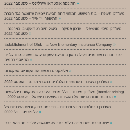
»
התעופה אוסטריאן איירליינס – ספטמבר 2022
מעו”דכן תעופה – בית המשפט המחוזי דחה תביעה ייצוגית שהוגשה נגד חברת
»
התעופה וויז אייר – ספטמבר 2022
מעו”דכן מיסוי מוניציפלי – עדכון פסיקה – ביטול חיוב רטרואקטיבי בארנונה –
»
ספטמבר 2022
»
Establishment of Ofek – a New Elementary Insurance Company
ייצוג חברת רשת מדיה ואיילה חסון בתביעת לשון הרע שהוגשה כנגדם על ידי
»
מר יוסף רחמים
»
אליאקסיס רוכשת את אקווריוס ספקטרום
»
מעו”דכן מיסים – השתתפות מלכ”רים במכרזי מדינה – אוגוסט 2022
מעו”דכן מיסים – כללי מחירי העברה בעסקאות בינלאומיות (transfer pricing)
»
– הרחבת חובות הדיווח על תאגידים הפועלים בישראל – אוגוסט 2022
מעו”דכן טכנולוגיות מידע ופרטיות – רפורמה בחוק זכויות הפרטיות של
»
קליפורניה – יולי 2022
»
ייצוג חברת רשת מדיה בע”מ בתביעה שהוגשה על-ידי מר בהא בכרי