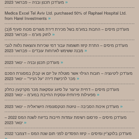
»
מעו”דכן תכנון ובניה – פברואר 2023
Medica Excel Tel Aviv Ltd. purchased 50% of Raphael Hospital Ltd.
»
from Harel Investments
מעו”דכן מיסים – החבות במע”מ בשל מכירת דירת מגורים מכוח סעיף 5(ב)
»
לחוק מע”מ – פברואר 2023
מעו”דכן מיסים – התרת קיזוז תשומות עבור דמי שכירות והוצאות נלוות לגבי
»
מבנה ששימש לארוחות עובדים – פברואר 2023
»
מעו”דכן תכנון ובניה – ינואר 2023
מעו”דכן ליטיגציה – חובות הגילוי אשר מוטלת על יזם או קבלן במסגרת הסכם
»
מכר לרכישת דירה “על הנייר” – ינואר 2023
מעו”דכן מיסים – דחיית ערעור על סיווג עסקאות מכר מקרקעין כחלק
»
מפעילות פירותית-עסקית החייבת במע”מ – ינואר 2023
»
מעו”דכן איכות הסביבה – טיוטת הטקסונומיה הישראלית – ינואר 2023
מעו”דכן מיסים – פרסום רשימת עמדות חייבות בדיווח לשנת המס 2022 –
»
ינואר 2023
מעו”דכן בלוקצ’יין ומיסים – קיזוז הפסדים לפני תום שנת המס – דצמבר 2022
»