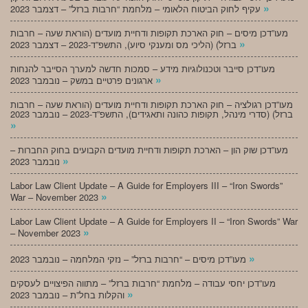
»
עקיף לחוק הביטוח הלאומי – מלחמת “חרבות ברזל” – דצמבר 2023
מעו”דכן מיסים – חוק הארכת תקופות ודחיית מועדים (הוראת שעה – חרבות
»
ברזל) (הליכי מס ומענקי סיוע), התשפ”ד-2023 – דצמבר 2023
מעו”דכן סייבר וטכנולוגיות מידע – סמכות חדשה למערך הסייבר להנחות
»
ארגונים פרטיים במשק – נובמבר 2023
מעו”דכן רגולציה – חוק הארכת תקופות ודחיית מועדים (הוראת שעה – חרבות
ברזל) (סדרי מינהל, תקופות כהונה ותאגידים), התשפ”ד-2023 – נובמבר 2023
»
מעו”דכן שוק הון – הארכת תקופות ודחיית מועדים הקבועים בחוק החברות –
»
נובמבר 2023
Labor Law Client Update – A Guide for Employers III – “Iron Swords”
»
War – November 2023
Labor Law Client Update – A Guide for Employers II – “Iron Swords” War
»
– November 2023
»
מעו”דכן מיסים – “חרבות ברזל” – נזקי המלחמה – נובמבר 2023
מעו”דכן יחסי עבודה – מלחמת “חרבות ברזל” – מתווה הפיצויים לעסקים
»
והקלות בחל”ת – נובמבר 2023