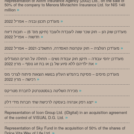
Representation of Alifim Insurance Agency (2002) Ltd., on the sale of
50% of the company to Menora Mivtachim Insurance Ltd. for NIS 140
»
million
»
מעו”דכן תכנון ובניה – אפריל 2022
מעו”דכן שוק הון – חוק שכר שווה לעובדת ולעובד (תיקון מס’ 6) – חובות דיווח
»
חדשות – אפריל 2022
»
מעו”דכן רגולציה – חוק עקרונות האסדרה, התשפ”ב-2021 – אפריל 2022
מעו”דכן יחסי עבודה – תיקון חוק עבודת נשים – תחולה על הורים המגדלים
»
את ילדיהם ללא סיוע של בן או בת זוג נוסף – מרץ 2022
מעו”דכן מיסים – פסיקת ביהמ”ש העליון בנושא הוצאות פיתוח לצרכי מס
»
רכישה – מרץ 2022
»
מכירת השליטה בגסטטנרטק לחברת מטריקס
»
ייצוג רפק אנרגיה בעסקה לרכישת שתי חברות מידי דלק
Representation of Icon Group Ltd. (iDigital) in an acquisition agreement
»
of the control of VISUAL D.G. Ltd.
Representation of Sky Fund in the acquisition of 50% of the shares of
»
Dolce Vita Way of Life Ltd.