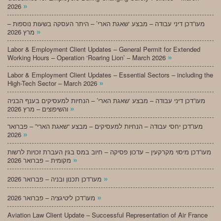
»
2026
מעו”דכן דיני עבודה – מבצע ‘שאגת הארי’ – היתר העסקה בשעות נוספות –
»
מרץ 2026
Labor & Employment Client Updates – General Permit for Extended
»
Working Hours – Operation ‘Roaring Lion’ – March 2026
Labor & Employment Client Updates – Essential Sectors – including the
»
High-Tech Sector – March 2026
מעו”דכן דיני עבודה – מבצע ‘שאגת הארי’ – הנחיות למעסיקים בענף הבניה
»
והשיפוצים – מרץ 2026
מעו”דכן יחסי עבודה – הנחיות למעסיקים – מבצע “שאגת הארי” – פברואר
»
2026
מעו”דכן מיסוי מקרקעין – עדכון פסיקה – חיוב במס בגין העברת זכויות לרשות
»
מקומית – פברואר 2026
»
מעו”דכן תכנון ובניה – פברואר 2026
»
מעו”דכן ליטיגציה – פברואר 2026
Aviation Law Client Update – Successful Representation of Air France