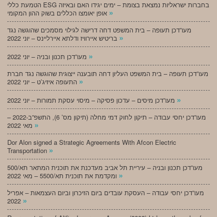
הטמעת כללי ESG בחברות ישראליות נמצאת בצומת – ימים יגידו האם ובאיזה
»
אופן יאומצו הכללים בשוק ההון המקומי
מעו”דכן תעופה – בית המשפט דחה דרישה לגילוי מסמכים שהוגשה נגד
»
בריטיש איירוויז ודלתא איירליינס – יוני 2022
»
מעו”דכן תכנון ובניה – יוני 2022
מעו”דכן תעופה – בית המשפט העליון דחה תובענה ייצוגית שהוגשה נגד חברת
»
התעופה איזיג’ט – יוני 2022
»
מעו”דכן מיסים – עדכון פסיקה – מיסוי עסקת תמורות – יוני 2022
מעו”דכן יחסי עבודה – תיקון לחוק דמי מחלה (תיקון מס’ 6), התשפ”ב-2022 –
»
מאי 2022
Dor Alon signed a Strategic Agreements With Afcon Electric
»
Transportation
מעו”דכן תכנון ובניה – עיריית תל אביב מעדכנת את תוכנית המתאר תא/500
»
ומקדמת את תוכנית תא/5500 – מאי 2022
מעו”דכן יחסי עבודה – העסקת עובדים ביום הזיכרון וביום העצמאות – אפריל
»
2022