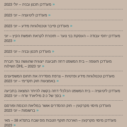
»
מעו”דכן תכנון ובניה – יולי 2023
»
מעו”דכן ליטיגציה – יוני 2023
»
מעו”דכן סייבר וטכנולוגיות מידע – יוני 2023
מעו”דכן יחסי עבודה – העסקת בני נוער – תזכורת לקראת חופשת הקיץ – יוני
»
2023
»
מעו”דכן תכנון ובניה – יוני 2023
מעו”דכן תעופה – בית המשפט דחה תובענה ייצוגית שהוגשה נגד חברת
»
השילוח DHL – יוני 2023
מעו”דכן טכנולוגיות מידע ופרטיות – צרפת מסדירה את תחום המשפיענים
»
באמצעות חוק תקדימי – יוני 2023
מעו”דכן ליטיגציה – בית המשפט הכלכלי דחה בקשה להיתר המצאה בתביעה
»
בסך של כ-2 מיליארד ש”ח – יוני 2023
מעו”דכן מיסוי מקרקעין – חוק ההסדרים אושר במליאת הכנסת ופורסם
»
ברשומות – יוני 2023
מעו”דכן מיסוי מקרקעין – הארכת תוקף הטבות מס שבח בתמ”א 38 – מאי
»
2023