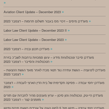
»
»
Aviation Client Update – December 2023
»
מעו”דכן מיסים – זיכויי מס בעבור תשלום תרומות – דצמבר 2023
»
Labor Law Client Update – December 2023 II
»
Labor Law Client Update – December 2023
»
מעו”דכן תכנון ובניה – דצמבר 2023
מעו”דכן סייבר וטכנולוגיות מידע – עיגון סמכויות נרחבות לשב”כ בזירת
»
הטכנולוגיה והסייבר – דצמבר 2023
מעו”דכן ליטיגציה – הגשת עתירה נגד תנאי מכרז לאחר מועד הגשת ההצעות –
»
דצמבר 2023
מעו”דכן יחסי עבודה – פסיקה תקדימית של בית הדין הארצי לעבודה – דצמבר
»
2023
מעו”דכן היי-טק, טכנולוגיה והון סיכון – ערוץ מענקים מהיר לחברות עם תזרים
»
מזומנים קצר – דצמבר 2023
מעו”דכן יחסי עבודה – תיקון מס’ 5 לחוק הגנה על עובדים בשעת חירום ותיקון