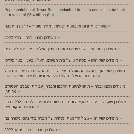
Representation of Tower Semiconductor Ltd. in its acquisition by Intel,
»
at a value of $5.4 billion (!)
»
מעו”דכן תחרות ותובענות ייצוגיות | מחיר מופרז – זליכה נ’ תנובה
»
מעו”דכן תכנון ובניה – מרץ 2022
»
מעו”דכן יחסי עבודה – שינויים זמניים בעניין תשלום דמי בידוד לעובדים
»
‘מעו”דכן שוק ההון – פסק דינו של בית המשפט העליון בעניין ‘בטר פלייס
מעו”דכן שוק הון – תנועת המטוטלת נעצרה – בית המשפט הכריע ביחס לכל
»
החברות הדואליות: על כללי האחריות לדיווח יחול הדין הזר
מעו”דכן תכנון ובניה – תיקון לתקנות התכנון והבניה (עבודות ומבנים הפטורים
»
מהיתר)
מעו”דכן שוק הון – עדכוני חקיקה והנחיות רשות ניירות ערך לשנת 2021 בדבר
»
הדוחות התקופתיים
»
מעו”דכן שוק הון – ניצול הזדמנות עסקית של חברה בידי נושא משרה בה
»
מעו”דכן תכנון ובניה – ינואר 2022