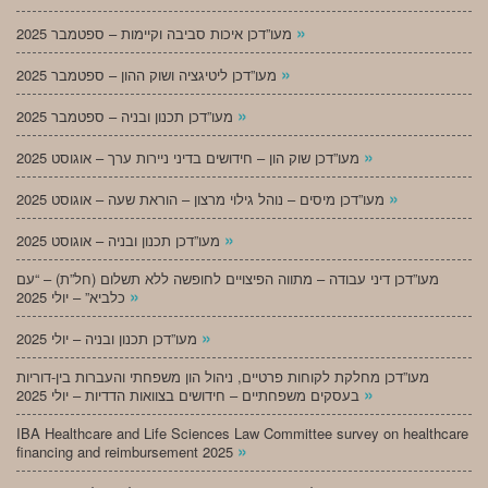
»
מעו”דכן איכות סביבה וקיימות – ספטמבר 2025
»
מעו”דכן ליטיגציה ושוק ההון – ספטמבר 2025
»
מעו”דכן תכנון ובניה – ספטמבר 2025
»
מעו”דכן שוק הון – חידושים בדיני ניירות ערך – אוגוסט 2025
»
מעו”דכן מיסים – נוהל גילוי מרצון – הוראת שעה – אוגוסט 2025
»
מעו”דכן תכנון ובניה – אוגוסט 2025
מעו”דכן דיני עבודה – מתווה הפיצויים לחופשה ללא תשלום (חל”ת) – “עם
»
כלביא” – יולי 2025
»
מעו”דכן תכנון ובניה – יולי 2025
מעו”דכן מחלקת לקוחות פרטיים, ניהול הון משפחתי והעברות בין-דוריות
»
בעסקים משפחתיים – חידושים בצוואות הדדיות – יולי 2025
IBA Healthcare and Life Sciences Law Committee survey on healthcare
»
financing and reimbursement 2025