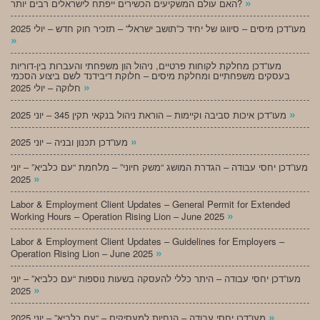
»
האם עולם המשקיעים הכשירים ייפתח לישראלים רבים יותר?
מעו”דכן מיסים – סיווגו של יחיד כ”תושב ישראל” – תזכיר חוק חדש – יולי 2025
»
מעו”דכן מחלקת לקוחות פרטיים, ניהול הון משפחתי והעברות בין-דוריות
בעסקים משפחתיים ומחלקת מיסים – חלוקת דיבידנד לשם ביצוע הסכמי
»
חלוקה – יולי 2025
»
מעו”דכן איכות סביבה וקיימות – הוראת ניהול בנקאי תקין 345 – יוני 2025
»
מעו”דכן תכנון ובניה – יוני 2025
מעו”דכן יחסי עבודה – הגדרת המושג “משק חיוני” – מלחמת “עם כלביא” – יוני
»
2025
Labor & Employment Client Updates – General Permit for Extended
»
Working Hours – Operation Rising Lion – June 2025
Labor & Employment Client Updates – Guidelines for Employers –
»
Operation Rising Lion – June 2025
מעו”דכן יחסי עבודה – היתר כללי להעסקה בשעות נוספות “עם כלביא” – יוני
»
2025
»
מעו”דכן יחסי עבודה – הנחיות למעסיקים – “עם כלביא” – יוני 2025