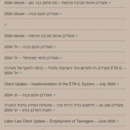
»
מעו”דכן איכות סביבה וקיימות – מס פחמן כבר כאן – אוגוסט 2024
»
מעו”דכן תכנון ובניה – אוגוסט 2024
»
»
מעו”דכן איכות סביבה וקיימות – אוגוסט 2024
»
מעו”דכן תכנון ובניה – יולי 2024
»
מעו”דכן מיסוי מוניציפלי – יולי 2024
מעו”דכן רה-לוקיישן וניוד כישרונות גלובלי – כניסה לתוקף של מערכת ETA-IL –
»
יולי 2024
»
Client Update – Implementation of the ETA-IL System – July 2024
»
מעו”דכן תכנון ובניה – יוני 2024
מעו”דכן שוק הון – חידושים בדיני ניירות ערך – מהותיות המידע בדווחי החברה
»
וחובת העדכון בגינו – יוני 2024
»
Labor Law Client Update – Employment of Teenagers – June 2024