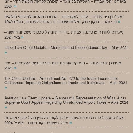
מעו”דכן יחסי עבודה – העסקת בני נוער – תזכורת לקראת חופשת הקיץ – יוני
»
2024
מעו”דכן דיני עבודה – עדכון למעסיקים – הרחבת ההגנות למשרתי מילואים
»
ובני זוגם – תיקון לחוק חיילים משוחררים (החזרה לעבודה), תש”ט-1949
מעו”דכן לקוחות פרטיים, העברות בין דוריות וניהול סכסוכי משפחה וירושה –
»
מאי 2024
Labor Law Client Update – Memorial and Independence Day – May 2024
»
מעו”דכן יחסי עבודה – העסקת עובדים ביום הזיכרון וביום העצמאות – מאי
»
2024
Tax Client Update – Amendment No. 272 to the Israel Income Tax
Ordinance: Reporting Obligations on Trusts and Individuals – April 2024
»
Aviation Law Client Update – Successful Representation of Wizz Air in
Supreme Court Appeal Regarding Unrefunded Airport Taxes – April 2024
»
מעו”דכן טכנולוגיות מידע ופרטיות – עדכון לקוחות לעניין ניהול סיכוני אבטחת
»
מידע בשימוש בקוד פתוח – אפריל 2024