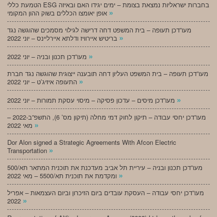
הטמעת כללי ESG בחברות ישראליות נמצאת בצומת – ימים יגידו האם ובאיזה
»
אופן יאומצו הכללים בשוק ההון המקומי
מעו”דכן תעופה – בית המשפט דחה דרישה לגילוי מסמכים שהוגשה נגד
»
בריטיש איירוויז ודלתא איירליינס – יוני 2022
»
מעו”דכן תכנון ובניה – יוני 2022
מעו”דכן תעופה – בית המשפט העליון דחה תובענה ייצוגית שהוגשה נגד חברת
»
התעופה איזיג’ט – יוני 2022
»
מעו”דכן מיסים – עדכון פסיקה – מיסוי עסקת תמורות – יוני 2022
מעו”דכן יחסי עבודה – תיקון לחוק דמי מחלה (תיקון מס’ 6), התשפ”ב-2022 –
»
מאי 2022
Dor Alon signed a Strategic Agreements With Afcon Electric
»
Transportation
מעו”דכן תכנון ובניה – עיריית תל אביב מעדכנת את תוכנית המתאר תא/500
»
ומקדמת את תוכנית תא/5500 – מאי 2022
מעו”דכן יחסי עבודה – העסקת עובדים ביום הזיכרון וביום העצמאות – אפריל
»
2022