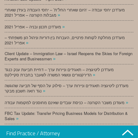
מעו”דכן יחסי עבודה – ‘היום שאחרי החל”ת’ – יחסי העבודה בעידן שאחרי
»
מגבלות הקורונה – אפריל 2021
»
מעו”דכן תכנון ובניה – אפריל 2021
מעו”דכן מחלקת לקוחות פרטיים, העברות בין-דוריות וניהול הון משפחתי –
»
אפריל 2021
Client Update – Immigration Law – Israel Reopens the Skies for Foreign
»
Experts and Businessmen
מעו”דכן ליטיגציה – תאגידים וניירות ערך – דחיית תביעת ענק כנגד
»
הדירקטורים ונושאי המשרה לשעבר בחברת סקיילקס
מעו”דכן ליטיגציה תאגידים וניירות ערך – סילוק על הסף של תביעה שהוגשה
»
נגד רואה חשבון מבקר
»
מעודכן משבר הקורונה – כניסת עובדים שאינם מחוסנים למקומות עבודה
FBC Tax Update: Transfer Pricing Business Models for Distribution &
»
Sales
»
מעו”דכן תכנון ובניה – מרץ 2021
Find Practice / Attorney