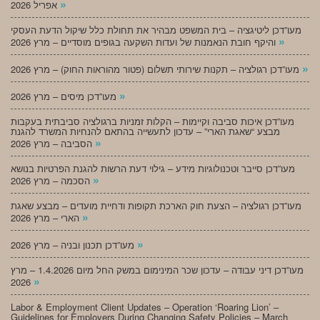
»
אפריל 2026
מעו”דכן ליטיגציה – בית המשפט מבהיר את תחולת כלל שיקול הדעת העסקי
»
והיקף חובת הנאמנות של ועדות השקעה בגופים מוסדיים – מרץ 2026
»
מעו”דכן רגולציה – תקנות שירותי תשלום (פטור מהוראות החוק) – מרץ 2026
»
מעו”דכן מיסים – מרץ 2026
מעו”דכן איכות סביבה וקיימות – הקלות זמניות ברגולציה סביבתית בעקבות
מבצע “שאגת הארי” – עדכון לתעשייה בהתאם להנחיות המשרד להגנת
»
הסביבה – מרץ 2026
מעו”דכן סייבר וטכנולוגיות מידע – גילוי דעת הרשות להגנת הפרטיות בנושא
»
הסכמה – מרץ 2026
מעו”דכן רגולציה – הצעת חוק הארכת תקופות ודחיית מועדים – מבצע שאגת
»
הארי – מרץ 2026
»
מעו”דכן תכנון ובניה – מרץ 2026
מעו”דכן דיני עבודה – עדכון שכר המינימום במשק החל מיום 1.4.2026 – מרץ
»
2026
Labor & Employment Client Updates – Operation ‘Roaring Lion’ –
Guidelines for Employers During Changing Safety Policies – March