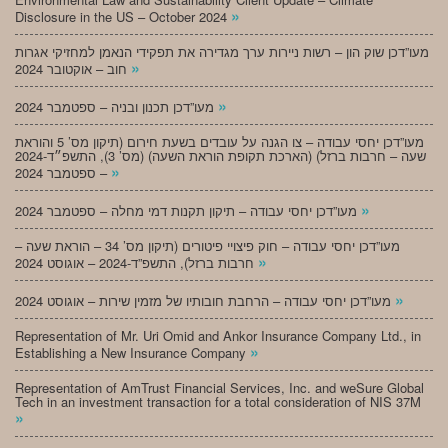
»
Disclosure in the US – October 2024
מעו”דכן שוק הון – רשות ניירות ערך מגדירה את תפקידי הנאמן למחזיקי אגרות
»
חוב – אוקטובר 2024
»
מעו”דכן תכנון ובניה – ספטמבר 2024
מעו”דכן יחסי עבודה – צו הגנה על עובדים בשעת חירום (תיקון מס’ 5 והוראת
שעה – חרבות ברזל) (הארכת תקופת הוראת השעה) (מס’ 3), התשפ״ד-2024
»
– ספטמבר 2024
»
מעו”דכן יחסי עבודה – תיקון תקנות דמי מחלה – ספטמבר 2024
מעו”דכן יחסי עבודה – חוק פיצויי פיטורים (תיקון מס’ 34 – הוראת שעה –
»
חרבות ברזל), התשפ”ד-2024 – אוגוסט 2024
»
מעו”דכן יחסי עבודה – הרחבת חובותיו של מזמין שירות – אוגוסט 2024
Representation of Mr. Uri Omid and Ankor Insurance Company Ltd., in
»
Establishing a New Insurance Company
Representation of AmTrust Financial Services, Inc. and weSure Global
Tech in an investment transaction for a total consideration of NIS 37M
»