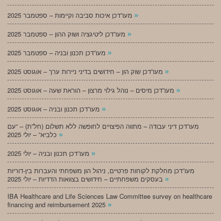
»
מעו”דכן איכות סביבה וקיימות – ספטמבר 2025
»
מעו”דכן ליטיגציה ושוק ההון – ספטמבר 2025
»
מעו”דכן תכנון ובניה – ספטמבר 2025
»
מעו”דכן שוק הון – חידושים בדיני ניירות ערך – אוגוסט 2025
»
מעו”דכן מיסים – נוהל גילוי מרצון – הוראת שעה – אוגוסט 2025
»
מעו”דכן תכנון ובניה – אוגוסט 2025
מעו”דכן דיני עבודה – מתווה הפיצויים לחופשה ללא תשלום (חל”ת) – “עם
»
כלביא” – יולי 2025
»
מעו”דכן תכנון ובניה – יולי 2025
מעו”דכן מחלקת לקוחות פרטיים, ניהול הון משפחתי והעברות בין-דוריות
»
בעסקים משפחתיים – חידושים בצוואות הדדיות – יולי 2025
IBA Healthcare and Life Sciences Law Committee survey on healthcare
»
financing and reimbursement 2025