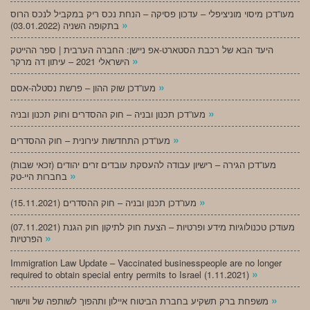
מעו”דכן מיסוי מוניציפלי – עדכון פסיקה – הנחת נכס ריק במקביל לנכס הרוס
»
בתקופה השניה (03.01.2022)
היעד הבא של רכבת הסטארט-אפ ניישן: החברה הערבית | ספר ההייטק
»
הישראלי 2021 – עיתון דה מרקר
»
מעו”דכן שוק ההון – פרשת נסטלה-אסם
»
מעו”דכן תכנון ובניה – חוק ההסדרים וחוק תכנון ובניה
»
מעו”דכן התחדשות עירונית – חוק ההסדרים
מעו”דכן הגירה – רישיון עבודה להעסקת עובדים זרים יהודים (זכאי שבות)
»
בחברות היי-טק
»
מעו”דכן תכנון ובניה – חוק ההסדרים (15.11.2021)
(07.11.2021) מעודכן טכנולוגיות מידע ופרטיות – הצעת חוק לתיקון חוק הגנת
»
הפרטיות
Immigration Law Update – Vaccinated businesspeople are no longer
»
required to obtain special entry permits to Israel (1.11.2021)
»
משפחת ברק תשקיע בחברת הביטוח איילון ותהפוך לשותפה של ווישור