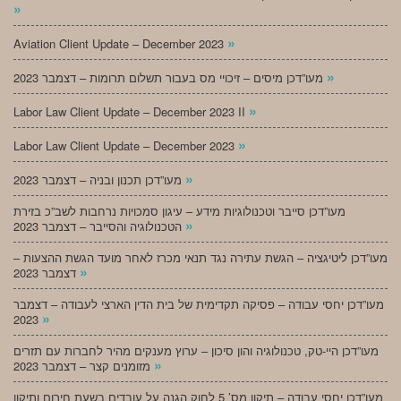
»
»
Aviation Client Update – December 2023
»
מעו”דכן מיסים – זיכויי מס בעבור תשלום תרומות – דצמבר 2023
»
Labor Law Client Update – December 2023 II
»
Labor Law Client Update – December 2023
»
מעו”דכן תכנון ובניה – דצמבר 2023
מעו”דכן סייבר וטכנולוגיות מידע – עיגון סמכויות נרחבות לשב”כ בזירת
»
הטכנולוגיה והסייבר – דצמבר 2023
מעו”דכן ליטיגציה – הגשת עתירה נגד תנאי מכרז לאחר מועד הגשת ההצעות –
»
דצמבר 2023
מעו”דכן יחסי עבודה – פסיקה תקדימית של בית הדין הארצי לעבודה – דצמבר
»
2023
מעו”דכן היי-טק, טכנולוגיה והון סיכון – ערוץ מענקים מהיר לחברות עם תזרים
»
מזומנים קצר – דצמבר 2023
מעו”דכן יחסי עבודה – תיקון מס’ 5 לחוק הגנה על עובדים בשעת חירום ותיקון