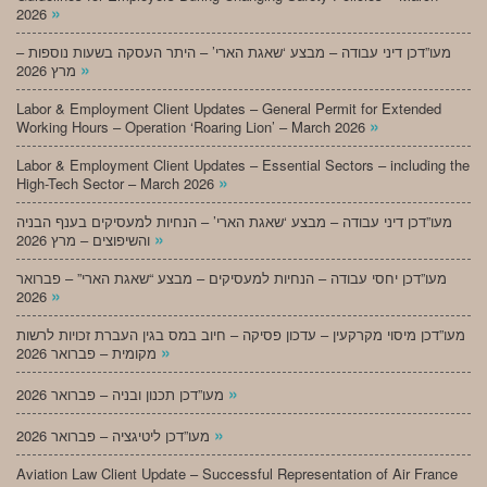
»
2026
מעו”דכן דיני עבודה – מבצע ‘שאגת הארי’ – היתר העסקה בשעות נוספות –
»
מרץ 2026
Labor & Employment Client Updates – General Permit for Extended
»
Working Hours – Operation ‘Roaring Lion’ – March 2026
Labor & Employment Client Updates – Essential Sectors – including the
»
High-Tech Sector – March 2026
מעו”דכן דיני עבודה – מבצע ‘שאגת הארי’ – הנחיות למעסיקים בענף הבניה
»
והשיפוצים – מרץ 2026
מעו”דכן יחסי עבודה – הנחיות למעסיקים – מבצע “שאגת הארי” – פברואר
»
2026
מעו”דכן מיסוי מקרקעין – עדכון פסיקה – חיוב במס בגין העברת זכויות לרשות
»
מקומית – פברואר 2026
»
מעו”דכן תכנון ובניה – פברואר 2026
»
מעו”דכן ליטיגציה – פברואר 2026
Aviation Law Client Update – Successful Representation of Air France