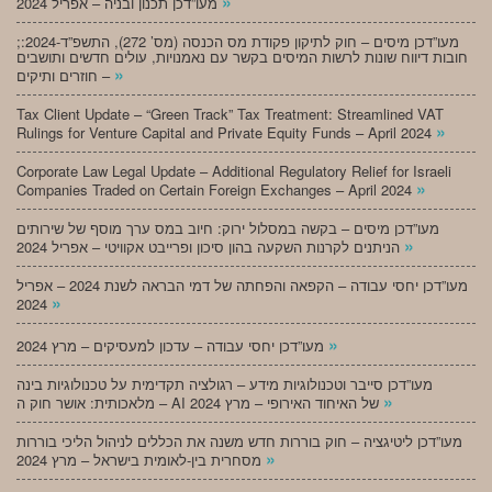
»
מעו”דכן תכנון ובניה – אפריל 2024
;מעו”דכן מיסים – חוק לתיקון פקודת מס הכנסה (מס’ 272), התשפ”ד-2024:
חובות דיווח שונות לרשות המיסים בקשר עם נאמנויות, עולים חדשים ותושבים
»
חוזרים ותיקים –
Tax Client Update – “Green Track” Tax Treatment: Streamlined VAT
»
Rulings for Venture Capital and Private Equity Funds – April 2024
Corporate Law Legal Update – Additional Regulatory Relief for Israeli
»
Companies Traded on Certain Foreign Exchanges – April 2024
מעו”דכן מיסים – בקשה במסלול ירוק: חיוב במס ערך מוסף של שירותים
»
הניתנים לקרנות השקעה בהון סיכון ופרייבט אקוויטי – אפריל 2024
מעו”דכן יחסי עבודה – הקפאה והפחתה של דמי הבראה לשנת 2024 – אפריל
»
2024
»
מעו”דכן יחסי עבודה – עדכון למעסיקים – מרץ 2024
מעו”דכן סייבר וטכנולוגיות מידע – רגולציה תקדימית על טכנולוגיות בינה
»
מלאכותית: אושר חוק ה – AI של האיחוד האירופי – מרץ 2024
מעו”דכן ליטיגציה – חוק בוררות חדש משנה את הכללים לניהול הליכי בוררות
»
מסחרית בין-לאומית בישראל – מרץ 2024