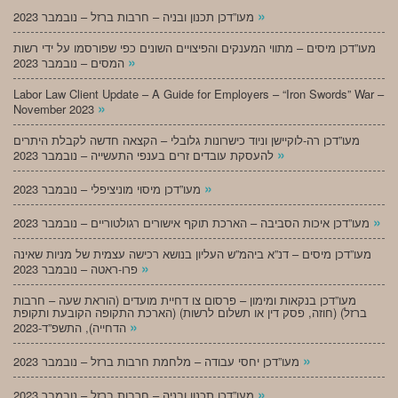
»
מעו”דכן תכנון ובניה – חרבות ברזל – נובמבר 2023
מעו”דכן מיסים – מתווי המענקים והפיצויים השונים כפי שפורסמו על ידי רשות
»
המסים – נובמבר 2023
Labor Law Client Update – A Guide for Employers – “Iron Swords” War –
»
November 2023
מעו”דכן רה-לוקיישן וניוד כישרונות גלובלי – הקצאה חדשה לקבלת היתרים
»
להעסקת עובדים זרים בענפי התעשייה – נובמבר 2023
»
מעו”דכן מיסוי מוניציפלי – נובמבר 2023
»
מעו”דכן איכות הסביבה – הארכת תוקף אישורים רגולטוריים – נובמבר 2023
מעו”דכן מיסים – דנ”א ביהמ”ש העליון בנושא רכישה עצמית של מניות שאינה
»
פרו-ראטה – נובמבר 2023
מעו”דכן בנקאות ומימון – פרסום צו דחיית מועדים (הוראת שעה – חרבות
ברזל) (חוזה, פסק דין או תשלום לרשות) (הארכת התקופה הקובעת ותקופת
»
הדחייה), התשפ”ד-2023
»
מעו”דכן יחסי עבודה – מלחמת חרבות ברזל – נובמבר 2023
»
מעו”דכן תכנון ובניה – חרבות ברזל – נובמבר 2023