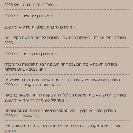
»
מעו”דכן תכנון ובניה – יולי 2023
»
מעו”דכן ליטיגציה – יוני 2023
»
מעו”דכן סייבר וטכנולוגיות מידע – יוני 2023
מעו”דכן יחסי עבודה – העסקת בני נוער – תזכורת לקראת חופשת הקיץ – יוני
»
2023
»
מעו”דכן תכנון ובניה – יוני 2023
מעו”דכן תעופה – בית המשפט דחה תובענה ייצוגית שהוגשה נגד חברת
»
השילוח DHL – יוני 2023
מעו”דכן טכנולוגיות מידע ופרטיות – צרפת מסדירה את תחום המשפיענים
»
באמצעות חוק תקדימי – יוני 2023
מעו”דכן ליטיגציה – בית המשפט הכלכלי דחה בקשה להיתר המצאה בתביעה
»
בסך של כ-2 מיליארד ש”ח – יוני 2023
מעו”דכן מיסוי מקרקעין – חוק ההסדרים אושר במליאת הכנסת ופורסם
»
ברשומות – יוני 2023
מעו”דכן מיסוי מקרקעין – הארכת תוקף הטבות מס שבח בתמ”א 38 – מאי
»
2023