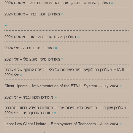
»
מעו”דכן איכות סביבה וקיימות – מס פחמן כבר כאן – אוגוסט 2024
»
מעו”דכן תכנון ובניה – אוגוסט 2024
»
»
מעו”דכן איכות סביבה וקיימות – אוגוסט 2024
»
מעו”דכן תכנון ובניה – יולי 2024
»
מעו”דכן מיסוי מוניציפלי – יולי 2024
מעו”דכן רה-לוקיישן וניוד כישרונות גלובלי – כניסה לתוקף של מערכת ETA-IL –
»
יולי 2024
»
Client Update – Implementation of the ETA-IL System – July 2024
»
מעו”דכן תכנון ובניה – יוני 2024
מעו”דכן שוק הון – חידושים בדיני ניירות ערך – מהותיות המידע בדווחי החברה
»
וחובת העדכון בגינו – יוני 2024
»
Labor Law Client Update – Employment of Teenagers – June 2024