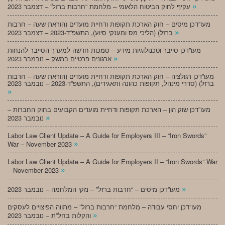
»
עקיף לחוק הביטוח הלאומי – מלחמת “חרבות ברזל” – דצמבר 2023
מעו”דכן מיסים – חוק הארכת תקופות ודחיית מועדים (הוראת שעה – חרבות
»
ברזל) (הליכי מס ומענקי סיוע), התשפ”ד-2023 – דצמבר 2023
מעו”דכן סייבר וטכנולוגיות מידע – סמכות חדשה למערך הסייבר להנחות
»
ארגונים פרטיים במשק – נובמבר 2023
מעו”דכן רגולציה – חוק הארכת תקופות ודחיית מועדים (הוראת שעה – חרבות
ברזל) (סדרי מינהל, תקופות כהונה ותאגידים), התשפ”ד-2023 – נובמבר 2023
»
מעו”דכן שוק הון – הארכת תקופות ודחיית מועדים הקבועים בחוק החברות –
»
נובמבר 2023
Labor Law Client Update – A Guide for Employers III – “Iron Swords”
»
War – November 2023
Labor Law Client Update – A Guide for Employers II – “Iron Swords” War
»
– November 2023
»
מעו”דכן מיסים – “חרבות ברזל” – נזקי המלחמה – נובמבר 2023
מעו”דכן יחסי עבודה – מלחמת “חרבות ברזל” – מתווה הפיצויים לעסקים
»
והקלות בחל”ת – נובמבר 2023