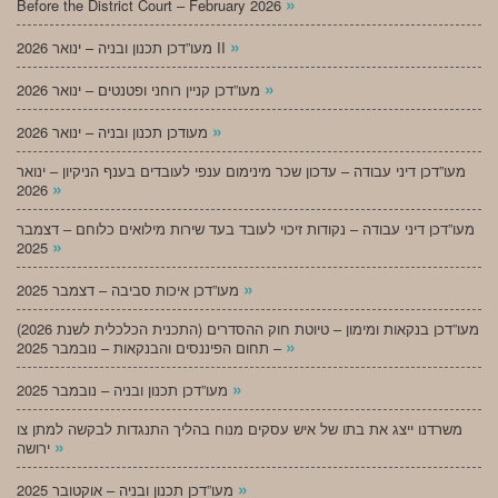
»
Before the District Court – February 2026
»
מעו”דכן תכנון ובניה – ינואר 2026 II
»
מעו”דכן קניין רוחני ופטנטים – ינואר 2026
»
מעודכן תכנון ובניה – ינואר 2026
מעו”דכן דיני עבודה – עדכון שכר מינימום ענפי לעובדים בענף הניקיון – ינואר
»
2026
מעו”דכן דיני עבודה – נקודות זיכוי לעובד בעד שירות מילואים כלוחם – דצמבר
»
2025
»
מעו”דכן איכות סביבה – דצמבר 2025
מעו”דכן בנקאות ומימון – טיוטת חוק ההסדרים (התכנית הכלכלית לשנת 2026)
»
– תחום הפיננסים והבנקאות – נובמבר 2025
»
מעו”דכן תכנון ובניה – נובמבר 2025
משרדנו ייצג את בתו של איש עסקים מנוח בהליך התנגדות לבקשה למתן צו
»
ירושה
»
מעו”דכן תכנון ובניה – אוקטובר 2025