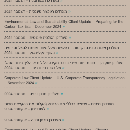
מעו”דכן תכנון ובניה – דצמבר 2024
»
מעו”דכן רגולציה פיננסית – דצמבר 2024
Environmental Law and Sustainability Client Update – Preparing for the
»
Carbon Tax Era – December 2024
»
מעו”דכן רגולציה פיננסית – נובמבר 2024
מעו”דכן איכות סביבה וקיימות – רגולציות אקלימיות: מפתח להצלחה יזמית
»
בענף הקליימטק – נובמבר 2024
מעו”דכן שוק הון – חובת דיווח מיידי בדבר חקירה פלילית או הליך בירור מנהלי
»
של רשות ניירות ערך – נובמבר 2024
Corporate Law Client Update – U.S. Corporate Transparency Legislation
»
– November 2024
»
מעו”דכן תכנון ובניה – נובמבר 2024
מעו”דכן מיסים – שינויים בכללי מס הכנסה (הקלות מס בהקצאת מניות
»
לעובדים) – אוקטובר 2024
»
מעו”דכן תכנון ובניה – אוקטובר 2024
Environmental Law and Sustainability Client Update – Climate