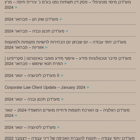
מעו”דכן מיסוי מוניציפלי – פסק דין תשתיות נפט בע”מ נ’ עיריית חיפה – מרץ
»
2024
»
מעו”דכן שוק הון – פברואר 2024
»
מעו”דכן תכנון ובניה – פברואר 2024
מעו”דכן יחסי עבודה – יום שבתון יום הבחירות לרשויות מקומיות ולמועצות
»
אזוריות – פברואר 2024
מעו”דכן סייבר וטכנולוגיות מידע – איסוף מידע פומבי באינטרנט | סקרייפינג |
»
הפרת תנאי שימוש – פברואר 2024
»
מעו”דכן ליטיגציה – ינואר 2024 II
»
Corporate Law Client Update – January 2024
»
מעו”דכן תכנון ובניה – ינואר 2024
מעו”דכן רגולציה – צו הארכת תקופות ודחיית מועדים התשפ”ד-2024 – ינואר
»
2024
»
מעו”דכן ליטיגציה – ינואר 2024
מעו”דכן יחסי עבודה – תקנות להגברת האכיפה של דיני עבודה – דצמבר 2023