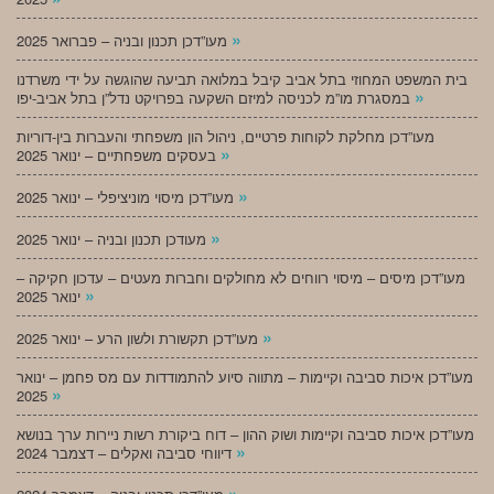
»
מעו”דכן תכנון ובניה – פברואר 2025
בית המשפט המחוזי בתל אביב קיבל במלואה תביעה שהוגשה על ידי משרדנו
»
במסגרת מו”מ לכניסה למיזם השקעה בפרויקט נדל”ן בתל אביב-יפו
מעו”דכן מחלקת לקוחות פרטיים, ניהול הון משפחתי והעברות בין-דוריות
»
בעסקים משפחתיים – ינואר 2025
»
מעו”דכן מיסוי מוניציפלי – ינואר 2025
»
מעודכן תכנון ובניה – ינואר 2025
מעו”דכן מיסים – מיסוי רווחים לא מחולקים וחברות מעטים – עדכון חקיקה –
»
ינואר 2025
»
מעו”דכן תקשורת ולשון הרע – ינואר 2025
מעו”דכן איכות סביבה וקיימות – מתווה סיוע להתמודדות עם מס פחמן – ינואר
»
2025
מעו”דכן איכות סביבה וקיימות ושוק ההון – דוח ביקורת רשות ניירות ערך בנושא
»
דיווחי סביבה ואקלים – דצמבר 2024
»