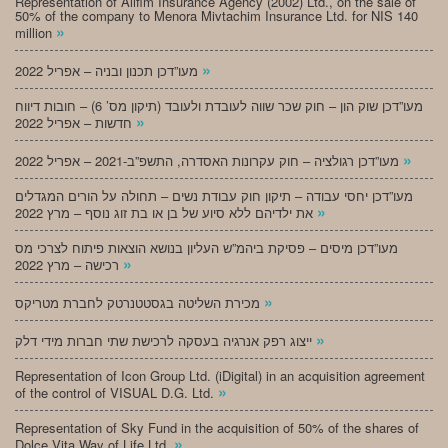
Representation of Alifim Insurance Agency (2002) Ltd., on the sale of
50% of the company to Menora Mivtachim Insurance Ltd. for NIS 140
»
million
»
מעו”דכן תכנון ובניה – אפריל 2022
מעו”דכן שוק הון – חוק שכר שווה לעובדת ולעובד (תיקון מס’ 6) – חובות דיווח
»
חדשות – אפריל 2022
»
מעו”דכן רגולציה – חוק עקרונות האסדרה, התשפ”ב-2021 – אפריל 2022
מעו”דכן יחסי עבודה – תיקון חוק עבודת נשים – תחולה על הורים המגדלים
»
את ילדיהם ללא סיוע של בן או בת זוג נוסף – מרץ 2022
מעו”דכן מיסים – פסיקת ביהמ”ש העליון בנושא הוצאות פיתוח לצרכי מס
»
רכישה – מרץ 2022
»
מכירת השליטה בגסטטנרטק לחברת מטריקס
»
ייצוג רפק אנרגיה בעסקה לרכישת שתי חברות מידי דלק
Representation of Icon Group Ltd. (iDigital) in an acquisition agreement
»
of the control of VISUAL D.G. Ltd.
Representation of Sky Fund in the acquisition of 50% of the shares of
»
Dolce Vita Way of Life Ltd.