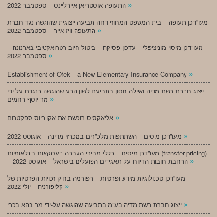
»
התעופה אוסטריאן איירליינס – ספטמבר 2022
מעו”דכן תעופה – בית המשפט המחוזי דחה תביעה ייצוגית שהוגשה נגד חברת
»
התעופה וויז אייר – ספטמבר 2022
מעו”דכן מיסוי מוניציפלי – עדכון פסיקה – ביטול חיוב רטרואקטיבי בארנונה –
»
ספטמבר 2022
»
Establishment of Ofek – a New Elementary Insurance Company
ייצוג חברת רשת מדיה ואיילה חסון בתביעת לשון הרע שהוגשה כנגדם על ידי
»
מר יוסף רחמים
»
אליאקסיס רוכשת את אקווריוס ספקטרום
»
מעו”דכן מיסים – השתתפות מלכ”רים במכרזי מדינה – אוגוסט 2022
מעו”דכן מיסים – כללי מחירי העברה בעסקאות בינלאומיות (transfer pricing)
»
– הרחבת חובות הדיווח על תאגידים הפועלים בישראל – אוגוסט 2022
מעו”דכן טכנולוגיות מידע ופרטיות – רפורמה בחוק זכויות הפרטיות של
»
קליפורניה – יולי 2022
»
ייצוג חברת רשת מדיה בע”מ בתביעה שהוגשה על-ידי מר בהא בכרי