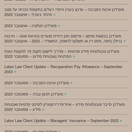
מעו”דכן איכות הסביבה – עדכון בעניין היתרי רעלים בתקופת הכרזה על מצב
»
מיוחד בעורף – אוקטובר 2023
»
מעו”דכן רגולציה – אוקטובר 2023
מעו”דכן בנקאות ומימון – פרסום חוק דחיית מועדים (הוראת שעה – חרבות
»
ברזל) (חוזה, פסק דין או תשלום לרשות), התשפ”ד – 2023 – אוקטובר 2023
מעו”דכן טכנולוגיות מידע ופרטיות – מדריך ליישום תקנה 15 לתקנות הגנת
»
הפרטיות (אבטחת מידע) – ספטמבר 2023
Labor Law Client Update – Recuperation Pay Allowance – September
»
2023
»
מעו”דכן איכות הסביבה – ספטמבר 2023
»
מעו”דכן תכנון ובניה – ספטמבר 2023
מעו”דכן סייבר וטכנולוגיות מידע – אחריות דירקטוריון לסיכוני פרטיות ואבטחת
»
מידע – ספטמבר 2023
»
Labor Law Client Update – Managers’ Insurance – September 2023
»
מעו”דכן שוק הון – ספטמבר 2023