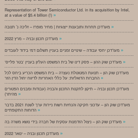
Representation of Tower Semiconductor Ltd. in its acquisition by Intel,
»
at a value of $5.4 billion (!)
»
מעו”דכן תחרות ותובענות ייצוגיות | מחיר מופרז – זליכה נ’ תנובה
»
מעו”דכן תכנון ובניה – מרץ 2022
»
מעו”דכן יחסי עבודה – שינויים זמניים בעניין תשלום דמי בידוד לעובדים
»
‘מעו”דכן שוק ההון – פסק דינו של בית המשפט העליון בעניין ‘בטר פלייס
מעו”דכן שוק הון – תנועת המטוטלת נעצרה – בית המשפט הכריע ביחס לכל
»
החברות הדואליות: על כללי האחריות לדיווח יחול הדין הזר
מעו”דכן תכנון ובניה – תיקון לתקנות התכנון והבניה (עבודות ומבנים הפטורים
»
מהיתר)
מעו”דכן שוק הון – עדכוני חקיקה והנחיות רשות ניירות ערך לשנת 2021 בדבר
»
הדוחות התקופתיים
»
מעו”דכן שוק הון – ניצול הזדמנות עסקית של חברה בידי נושא משרה בה
»
מעו”דכן תכנון ובניה – ינואר 2022