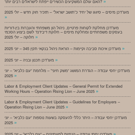
»
האם עולם המשקיעים הכשירים ייפתח לישראלים רבים יותר?
מעו”דכן מיסים – סיווגו של יחיד כ”תושב ישראל” – תזכיר חוק חדש – יולי 2025
»
מעו”דכן מחלקת לקוחות פרטיים, ניהול הון משפחתי והעברות בין-דוריות
בעסקים משפחתיים ומחלקת מיסים – חלוקת דיבידנד לשם ביצוע הסכמי
»
חלוקה – יולי 2025
»
מעו”דכן איכות סביבה וקיימות – הוראת ניהול בנקאי תקין 345 – יוני 2025
»
מעו”דכן תכנון ובניה – יוני 2025
מעו”דכן יחסי עבודה – הגדרת המושג “משק חיוני” – מלחמת “עם כלביא” – יוני
»
2025
Labor & Employment Client Updates – General Permit for Extended
»
Working Hours – Operation Rising Lion – June 2025
Labor & Employment Client Updates – Guidelines for Employers –
»
Operation Rising Lion – June 2025
מעו”דכן יחסי עבודה – היתר כללי להעסקה בשעות נוספות “עם כלביא” – יוני
»
2025
»
מעו”דכן יחסי עבודה – הנחיות למעסיקים – “עם כלביא” – יוני 2025