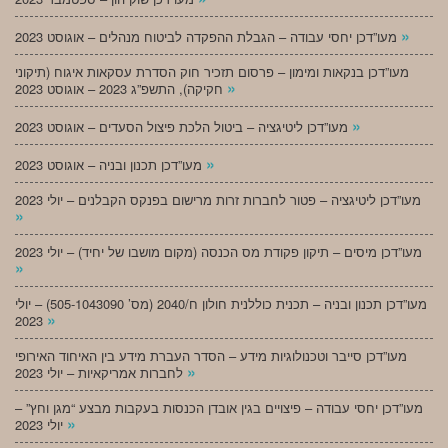
»
מעו”דכן יחסי עבודה – הגבלת ההפקדה לביטוח מנהלים – אוגוסט 2023
מעו”דכן בנקאות ומימון – פרסום תזכיר חוק הסדרת עסקאות איגוח (תיקוני
»
חקיקה), התשפ”ג 2023 – אוגוסט 2023
»
מעו”דכן ליטיגציה – ביטול הלכת פיצול הסעדים – אוגוסט 2023
»
מעו”דכן תכנון ובניה – אוגוסט 2023
מעו”דכן ליטיגציה – פטור לחברות זרות מרישום בפנקס הקבלנים – יולי 2023
»
מעו”דכן מיסים – תיקון פקודת מס הכנסה (מקום מושבו של יחיד) – יולי 2023
»
מעו”דכן תכנון ובניה – תכנית כוללנית חולון ח/2040 (מס’ 505-1043090) – יולי
»
2023
מעו”דכן סייבר וטכנולוגיות מידע – הסדר העברת מידע בין האיחוד האירופי
»
לחברות אמריקאיות – יולי 2023
מעו”דכן יחסי עבודה – פיצויים בגין אובדן הכנסות בעקבות מבצע “מגן וחץ” –
»
יולי 2023