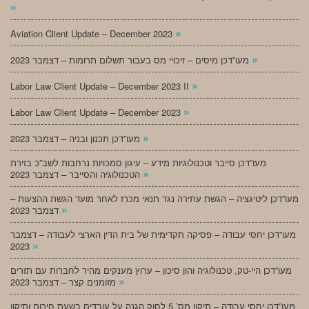
»
»
Aviation Client Update – December 2023
»
מעו”דכן מיסים – זיכויי מס בעבור תשלום תרומות – דצמבר 2023
»
Labor Law Client Update – December 2023 II
»
Labor Law Client Update – December 2023
»
מעו”דכן תכנון ובניה – דצמבר 2023
מעו”דכן סייבר וטכנולוגיות מידע – עיגון סמכויות נרחבות לשב”כ בזירת
»
הטכנולוגיה והסייבר – דצמבר 2023
מעו”דכן ליטיגציה – הגשת עתירה נגד תנאי מכרז לאחר מועד הגשת ההצעות –
»
דצמבר 2023
מעו”דכן יחסי עבודה – פסיקה תקדימית של בית הדין הארצי לעבודה – דצמבר
»
2023
מעו”דכן היי-טק, טכנולוגיה והון סיכון – ערוץ מענקים מהיר לחברות עם תזרים
»
מזומנים קצר – דצמבר 2023
מעו”דכן יחסי עבודה – תיקון מס’ 5 לחוק הגנה על עובדים בשעת חירום ותיקון