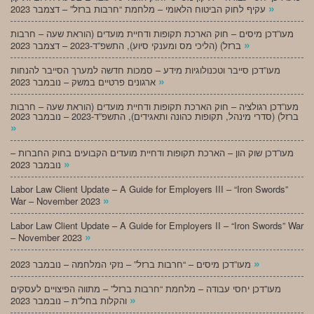
»
עקיף לחוק הביטוח הלאומי – מלחמת “חרבות ברזל” – דצמבר 2023
מעו”דכן מיסים – חוק הארכת תקופות ודחיית מועדים (הוראת שעה – חרבות
»
ברזל) (הליכי מס ומענקי סיוע), התשפ”ד-2023 – דצמבר 2023
מעו”דכן סייבר וטכנולוגיות מידע – סמכות חדשה למערך הסייבר להנחות
»
ארגונים פרטיים במשק – נובמבר 2023
מעו”דכן רגולציה – חוק הארכת תקופות ודחיית מועדים (הוראת שעה – חרבות
ברזל) (סדרי מינהל, תקופות כהונה ותאגידים), התשפ”ד-2023 – נובמבר 2023
»
מעו”דכן שוק הון – הארכת תקופות ודחיית מועדים הקבועים בחוק החברות –
»
נובמבר 2023
Labor Law Client Update – A Guide for Employers III – “Iron Swords”
»
War – November 2023
Labor Law Client Update – A Guide for Employers II – “Iron Swords” War
»
– November 2023
»
מעו”דכן מיסים – “חרבות ברזל” – נזקי המלחמה – נובמבר 2023
מעו”דכן יחסי עבודה – מלחמת “חרבות ברזל” – מתווה הפיצויים לעסקים
»
והקלות בחל”ת – נובמבר 2023