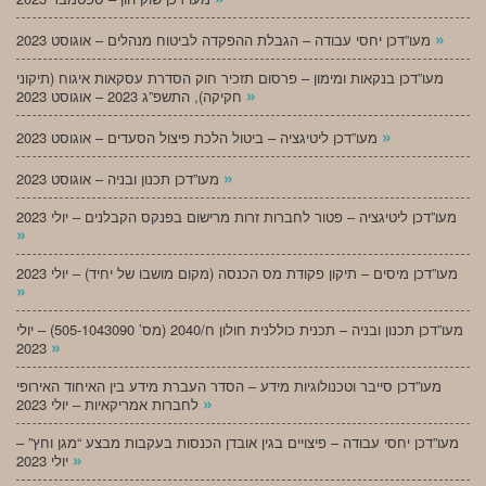
»
מעו”דכן יחסי עבודה – הגבלת ההפקדה לביטוח מנהלים – אוגוסט 2023
מעו”דכן בנקאות ומימון – פרסום תזכיר חוק הסדרת עסקאות איגוח (תיקוני
»
חקיקה), התשפ”ג 2023 – אוגוסט 2023
»
מעו”דכן ליטיגציה – ביטול הלכת פיצול הסעדים – אוגוסט 2023
»
מעו”דכן תכנון ובניה – אוגוסט 2023
מעו”דכן ליטיגציה – פטור לחברות זרות מרישום בפנקס הקבלנים – יולי 2023
»
מעו”דכן מיסים – תיקון פקודת מס הכנסה (מקום מושבו של יחיד) – יולי 2023
»
מעו”דכן תכנון ובניה – תכנית כוללנית חולון ח/2040 (מס’ 505-1043090) – יולי
»
2023
מעו”דכן סייבר וטכנולוגיות מידע – הסדר העברת מידע בין האיחוד האירופי
»
לחברות אמריקאיות – יולי 2023
מעו”דכן יחסי עבודה – פיצויים בגין אובדן הכנסות בעקבות מבצע “מגן וחץ” –
»
יולי 2023