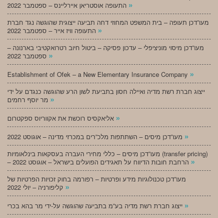
»
התעופה אוסטריאן איירליינס – ספטמבר 2022
מעו”דכן תעופה – בית המשפט המחוזי דחה תביעה ייצוגית שהוגשה נגד חברת
»
התעופה וויז אייר – ספטמבר 2022
מעו”דכן מיסוי מוניציפלי – עדכון פסיקה – ביטול חיוב רטרואקטיבי בארנונה –
»
ספטמבר 2022
»
Establishment of Ofek – a New Elementary Insurance Company
ייצוג חברת רשת מדיה ואיילה חסון בתביעת לשון הרע שהוגשה כנגדם על ידי
»
מר יוסף רחמים
»
אליאקסיס רוכשת את אקווריוס ספקטרום
»
מעו”דכן מיסים – השתתפות מלכ”רים במכרזי מדינה – אוגוסט 2022
מעו”דכן מיסים – כללי מחירי העברה בעסקאות בינלאומיות (transfer pricing)
»
– הרחבת חובות הדיווח על תאגידים הפועלים בישראל – אוגוסט 2022
מעו”דכן טכנולוגיות מידע ופרטיות – רפורמה בחוק זכויות הפרטיות של
»
קליפורניה – יולי 2022
»
ייצוג חברת רשת מדיה בע”מ בתביעה שהוגשה על-ידי מר בהא בכרי