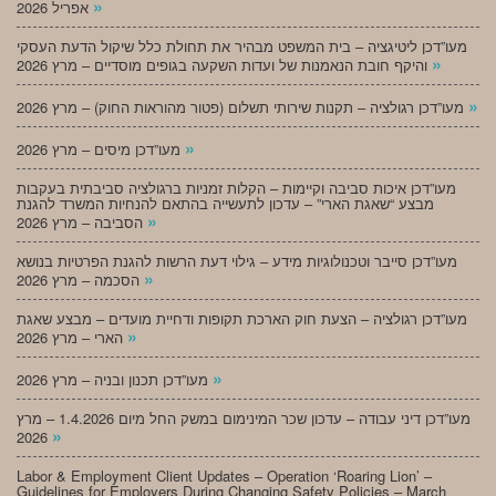
»
אפריל 2026
מעו”דכן ליטיגציה – בית המשפט מבהיר את תחולת כלל שיקול הדעת העסקי
»
והיקף חובת הנאמנות של ועדות השקעה בגופים מוסדיים – מרץ 2026
»
מעו”דכן רגולציה – תקנות שירותי תשלום (פטור מהוראות החוק) – מרץ 2026
»
מעו”דכן מיסים – מרץ 2026
מעו”דכן איכות סביבה וקיימות – הקלות זמניות ברגולציה סביבתית בעקבות
מבצע “שאגת הארי” – עדכון לתעשייה בהתאם להנחיות המשרד להגנת
»
הסביבה – מרץ 2026
מעו”דכן סייבר וטכנולוגיות מידע – גילוי דעת הרשות להגנת הפרטיות בנושא
»
הסכמה – מרץ 2026
מעו”דכן רגולציה – הצעת חוק הארכת תקופות ודחיית מועדים – מבצע שאגת
»
הארי – מרץ 2026
»
מעו”דכן תכנון ובניה – מרץ 2026
מעו”דכן דיני עבודה – עדכון שכר המינימום במשק החל מיום 1.4.2026 – מרץ
»
2026
Labor & Employment Client Updates – Operation ‘Roaring Lion’ –
Guidelines for Employers During Changing Safety Policies – March