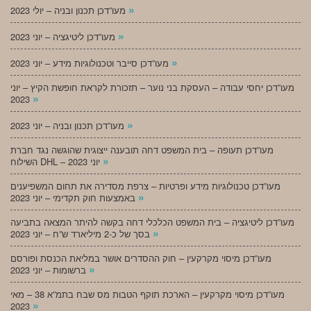
»
מעו”דכן תכנון ובניה – יולי 2023
»
מעו”דכן ליטיגציה – יוני 2023
»
מעו”דכן סייבר וטכנולוגיות מידע – יוני 2023
מעו”דכן יחסי עבודה – העסקת בני נוער – תזכורת לקראת חופשת הקיץ – יוני
»
2023
»
מעו”דכן תכנון ובניה – יוני 2023
מעו”דכן תעופה – בית המשפט דחה תובענה ייצוגית שהוגשה נגד חברת
»
השילוח DHL – יוני 2023
מעו”דכן טכנולוגיות מידע ופרטיות – צרפת מסדירה את תחום המשפיענים
»
באמצעות חוק תקדימי – יוני 2023
מעו”דכן ליטיגציה – בית המשפט הכלכלי דחה בקשה להיתר המצאה בתביעה
»
בסך של כ-2 מיליארד ש”ח – יוני 2023
מעו”דכן מיסוי מקרקעין – חוק ההסדרים אושר במליאת הכנסת ופורסם
»
ברשומות – יוני 2023
מעו”דכן מיסוי מקרקעין – הארכת תוקף הטבות מס שבח בתמ”א 38 – מאי
»
2023