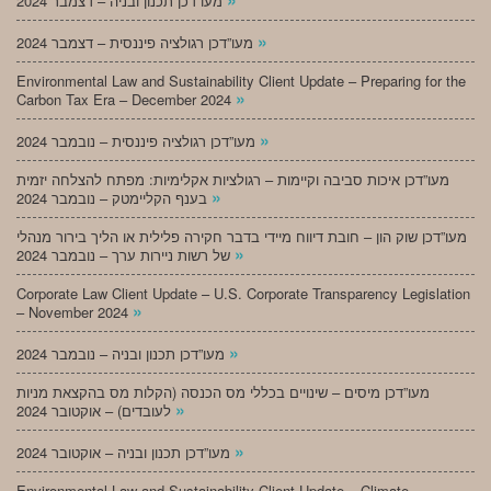
מעו”דכן תכנון ובניה – דצמבר 2024
»
מעו”דכן רגולציה פיננסית – דצמבר 2024
Environmental Law and Sustainability Client Update – Preparing for the
»
Carbon Tax Era – December 2024
»
מעו”דכן רגולציה פיננסית – נובמבר 2024
מעו”דכן איכות סביבה וקיימות – רגולציות אקלימיות: מפתח להצלחה יזמית
»
בענף הקליימטק – נובמבר 2024
מעו”דכן שוק הון – חובת דיווח מיידי בדבר חקירה פלילית או הליך בירור מנהלי
»
של רשות ניירות ערך – נובמבר 2024
Corporate Law Client Update – U.S. Corporate Transparency Legislation
»
– November 2024
»
מעו”דכן תכנון ובניה – נובמבר 2024
מעו”דכן מיסים – שינויים בכללי מס הכנסה (הקלות מס בהקצאת מניות
»
לעובדים) – אוקטובר 2024
»
מעו”דכן תכנון ובניה – אוקטובר 2024
Environmental Law and Sustainability Client Update – Climate