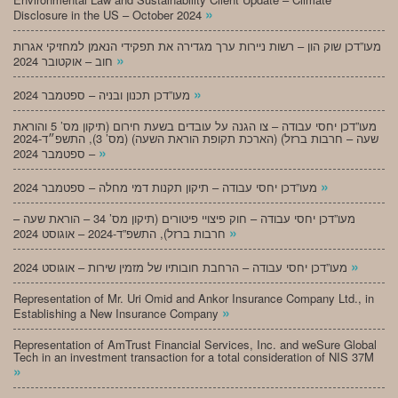
»
Disclosure in the US – October 2024
מעו”דכן שוק הון – רשות ניירות ערך מגדירה את תפקידי הנאמן למחזיקי אגרות
»
חוב – אוקטובר 2024
»
מעו”דכן תכנון ובניה – ספטמבר 2024
מעו”דכן יחסי עבודה – צו הגנה על עובדים בשעת חירום (תיקון מס’ 5 והוראת
שעה – חרבות ברזל) (הארכת תקופת הוראת השעה) (מס’ 3), התשפ״ד-2024
»
– ספטמבר 2024
»
מעו”דכן יחסי עבודה – תיקון תקנות דמי מחלה – ספטמבר 2024
מעו”דכן יחסי עבודה – חוק פיצויי פיטורים (תיקון מס’ 34 – הוראת שעה –
»
חרבות ברזל), התשפ”ד-2024 – אוגוסט 2024
»
מעו”דכן יחסי עבודה – הרחבת חובותיו של מזמין שירות – אוגוסט 2024
Representation of Mr. Uri Omid and Ankor Insurance Company Ltd., in
»
Establishing a New Insurance Company
Representation of AmTrust Financial Services, Inc. and weSure Global
Tech in an investment transaction for a total consideration of NIS 37M
»