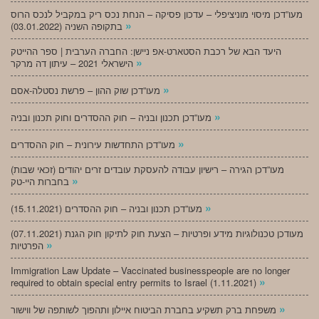
מעו”דכן מיסוי מוניציפלי – עדכון פסיקה – הנחת נכס ריק במקביל לנכס הרוס
»
בתקופה השניה (03.01.2022)
היעד הבא של רכבת הסטארט-אפ ניישן: החברה הערבית | ספר ההייטק
»
הישראלי 2021 – עיתון דה מרקר
»
מעו”דכן שוק ההון – פרשת נסטלה-אסם
»
מעו”דכן תכנון ובניה – חוק ההסדרים וחוק תכנון ובניה
»
מעו”דכן התחדשות עירונית – חוק ההסדרים
מעו”דכן הגירה – רישיון עבודה להעסקת עובדים זרים יהודים (זכאי שבות)
»
בחברות היי-טק
»
מעו”דכן תכנון ובניה – חוק ההסדרים (15.11.2021)
(07.11.2021) מעודכן טכנולוגיות מידע ופרטיות – הצעת חוק לתיקון חוק הגנת
»
הפרטיות
Immigration Law Update – Vaccinated businesspeople are no longer
»
required to obtain special entry permits to Israel (1.11.2021)
»
משפחת ברק תשקיע בחברת הביטוח איילון ותהפוך לשותפה של ווישור