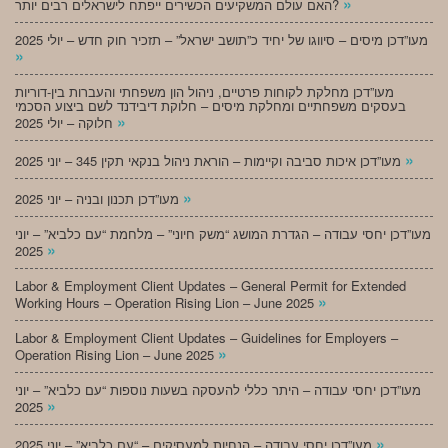
»
האם עולם המשקיעים הכשירים ייפתח לישראלים רבים יותר?
מעו”דכן מיסים – סיווגו של יחיד כ”תושב ישראל” – תזכיר חוק חדש – יולי 2025
»
מעו”דכן מחלקת לקוחות פרטיים, ניהול הון משפחתי והעברות בין-דוריות
בעסקים משפחתיים ומחלקת מיסים – חלוקת דיבידנד לשם ביצוע הסכמי
»
חלוקה – יולי 2025
»
מעו”דכן איכות סביבה וקיימות – הוראת ניהול בנקאי תקין 345 – יוני 2025
»
מעו”דכן תכנון ובניה – יוני 2025
מעו”דכן יחסי עבודה – הגדרת המושג “משק חיוני” – מלחמת “עם כלביא” – יוני
»
2025
Labor & Employment Client Updates – General Permit for Extended
»
Working Hours – Operation Rising Lion – June 2025
Labor & Employment Client Updates – Guidelines for Employers –
»
Operation Rising Lion – June 2025
מעו”דכן יחסי עבודה – היתר כללי להעסקה בשעות נוספות “עם כלביא” – יוני
»
2025
»
מעו”דכן יחסי עבודה – הנחיות למעסיקים – “עם כלביא” – יוני 2025