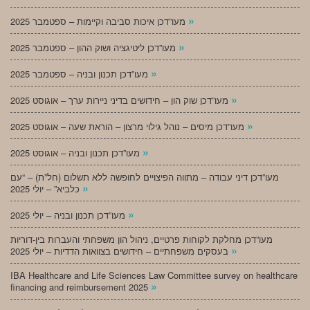
»
מעו”דכן איכות סביבה וקיימות – ספטמבר 2025
»
מעו”דכן ליטיגציה ושוק ההון – ספטמבר 2025
»
מעו”דכן תכנון ובניה – ספטמבר 2025
»
מעו”דכן שוק הון – חידושים בדיני ניירות ערך – אוגוסט 2025
»
מעו”דכן מיסים – נוהל גילוי מרצון – הוראת שעה – אוגוסט 2025
»
מעו”דכן תכנון ובניה – אוגוסט 2025
מעו”דכן דיני עבודה – מתווה הפיצויים לחופשה ללא תשלום (חל”ת) – “עם
»
כלביא” – יולי 2025
»
מעו”דכן תכנון ובניה – יולי 2025
מעו”דכן מחלקת לקוחות פרטיים, ניהול הון משפחתי והעברות בין-דוריות
»
בעסקים משפחתיים – חידושים בצוואות הדדיות – יולי 2025
IBA Healthcare and Life Sciences Law Committee survey on healthcare
»
financing and reimbursement 2025