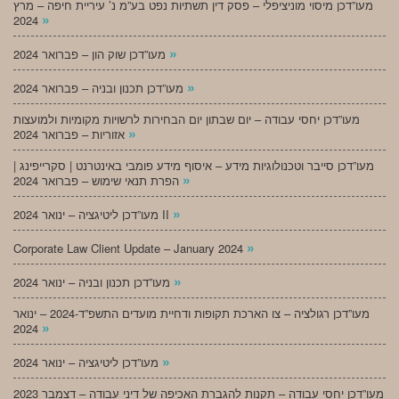
מעו”דכן מיסוי מוניציפלי – פסק דין תשתיות נפט בע”מ נ’ עיריית חיפה – מרץ
»
2024
»
מעו”דכן שוק הון – פברואר 2024
»
מעו”דכן תכנון ובניה – פברואר 2024
מעו”דכן יחסי עבודה – יום שבתון יום הבחירות לרשויות מקומיות ולמועצות
»
אזוריות – פברואר 2024
מעו”דכן סייבר וטכנולוגיות מידע – איסוף מידע פומבי באינטרנט | סקרייפינג |
»
הפרת תנאי שימוש – פברואר 2024
»
מעו”דכן ליטיגציה – ינואר 2024 II
»
Corporate Law Client Update – January 2024
»
מעו”דכן תכנון ובניה – ינואר 2024
מעו”דכן רגולציה – צו הארכת תקופות ודחיית מועדים התשפ”ד-2024 – ינואר
»
2024
»
מעו”דכן ליטיגציה – ינואר 2024
מעו”דכן יחסי עבודה – תקנות להגברת האכיפה של דיני עבודה – דצמבר 2023