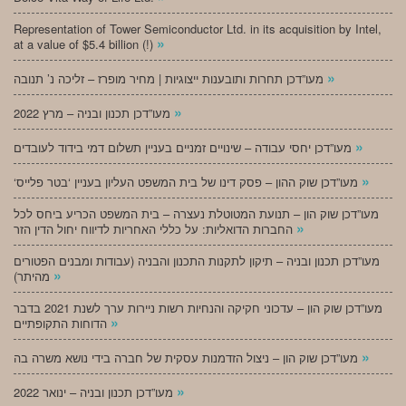
Representation of Tower Semiconductor Ltd. in its acquisition by Intel,
»
at a value of $5.4 billion (!)
»
מעו”דכן תחרות ותובענות ייצוגיות | מחיר מופרז – זליכה נ’ תנובה
»
מעו”דכן תכנון ובניה – מרץ 2022
»
מעו”דכן יחסי עבודה – שינויים זמניים בעניין תשלום דמי בידוד לעובדים
»
‘מעו”דכן שוק ההון – פסק דינו של בית המשפט העליון בעניין ‘בטר פלייס
מעו”דכן שוק הון – תנועת המטוטלת נעצרה – בית המשפט הכריע ביחס לכל
»
החברות הדואליות: על כללי האחריות לדיווח יחול הדין הזר
מעו”דכן תכנון ובניה – תיקון לתקנות התכנון והבניה (עבודות ומבנים הפטורים
»
מהיתר)
מעו”דכן שוק הון – עדכוני חקיקה והנחיות רשות ניירות ערך לשנת 2021 בדבר
»
הדוחות התקופתיים
»
מעו”דכן שוק הון – ניצול הזדמנות עסקית של חברה בידי נושא משרה בה
»
מעו”דכן תכנון ובניה – ינואר 2022