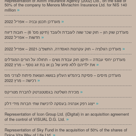
Representation of Alifim Insurance Agency (2002) Ltd., on the sale of
50% of the company to Menora Mivtachim Insurance Ltd. for NIS 140
»
million
»
מעו”דכן תכנון ובניה – אפריל 2022
מעו”דכן שוק הון – חוק שכר שווה לעובדת ולעובד (תיקון מס’ 6) – חובות דיווח
»
חדשות – אפריל 2022
»
מעו”דכן רגולציה – חוק עקרונות האסדרה, התשפ”ב-2021 – אפריל 2022
מעו”דכן יחסי עבודה – תיקון חוק עבודת נשים – תחולה על הורים המגדלים
»
את ילדיהם ללא סיוע של בן או בת זוג נוסף – מרץ 2022
מעו”דכן מיסים – פסיקת ביהמ”ש העליון בנושא הוצאות פיתוח לצרכי מס
»
רכישה – מרץ 2022
»
מכירת השליטה בגסטטנרטק לחברת מטריקס
»
ייצוג רפק אנרגיה בעסקה לרכישת שתי חברות מידי דלק
Representation of Icon Group Ltd. (iDigital) in an acquisition agreement
»
of the control of VISUAL D.G. Ltd.
Representation of Sky Fund in the acquisition of 50% of the shares of
»
Dolce Vita Way of Life Ltd.