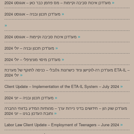
»
מעו”דכן איכות סביבה וקיימות – מס פחמן כבר כאן – אוגוסט 2024
»
מעו”דכן תכנון ובניה – אוגוסט 2024
»
»
מעו”דכן איכות סביבה וקיימות – אוגוסט 2024
»
מעו”דכן תכנון ובניה – יולי 2024
»
מעו”דכן מיסוי מוניציפלי – יולי 2024
מעו”דכן רה-לוקיישן וניוד כישרונות גלובלי – כניסה לתוקף של מערכת ETA-IL –
»
יולי 2024
»
Client Update – Implementation of the ETA-IL System – July 2024
»
מעו”דכן תכנון ובניה – יוני 2024
מעו”דכן שוק הון – חידושים בדיני ניירות ערך – מהותיות המידע בדווחי החברה
»
וחובת העדכון בגינו – יוני 2024
»
Labor Law Client Update – Employment of Teenagers – June 2024