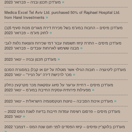
»
מעו”דכן תכנון ובניה – פברואר 2023
Medica Excel Tel Aviv Ltd. purchased 50% of Raphael Hospital Ltd.
»
from Harel Investments
מעו”דכן מיסים – החבות במע”מ בשל מכירת דירת מגורים מכוח סעיף 5(ב)
»
לחוק מע”מ – פברואר 2023
מעו”דכן מיסים – התרת קיזוז תשומות עבור דמי שכירות והוצאות נלוות לגבי
»
מבנה ששימש לארוחות עובדים – פברואר 2023
»
מעו”דכן תכנון ובניה – ינואר 2023
מעו”דכן ליטיגציה – חובות הגילוי אשר מוטלת על יזם או קבלן במסגרת הסכם
»
מכר לרכישת דירה “על הנייר” – ינואר 2023
מעו”דכן מיסים – דחיית ערעור על סיווג עסקאות מכר מקרקעין כחלק
»
מפעילות פירותית-עסקית החייבת במע”מ – ינואר 2023
»
מעו”דכן איכות הסביבה – טיוטת הטקסונומיה הישראלית – ינואר 2023
מעו”דכן מיסים – פרסום רשימת עמדות חייבות בדיווח לשנת המס 2022 –
»
ינואר 2023
מעו”דכן בלוקצ’יין ומיסים – קיזוז הפסדים לפני תום שנת המס – דצמבר 2022
»