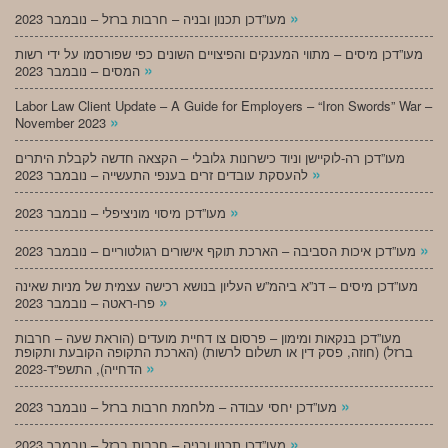
»
מעו”דכן תכנון ובניה – חרבות ברזל – נובמבר 2023
מעו”דכן מיסים – מתווי המענקים והפיצויים השונים כפי שפורסמו על ידי רשות
»
המסים – נובמבר 2023
Labor Law Client Update – A Guide for Employers – “Iron Swords” War –
»
November 2023
מעו”דכן רה-לוקיישן וניוד כישרונות גלובלי – הקצאה חדשה לקבלת היתרים
»
להעסקת עובדים זרים בענפי התעשייה – נובמבר 2023
»
מעו”דכן מיסוי מוניציפלי – נובמבר 2023
»
מעו”דכן איכות הסביבה – הארכת תוקף אישורים רגולטוריים – נובמבר 2023
מעו”דכן מיסים – דנ”א ביהמ”ש העליון בנושא רכישה עצמית של מניות שאינה
»
פרו-ראטה – נובמבר 2023
מעו”דכן בנקאות ומימון – פרסום צו דחיית מועדים (הוראת שעה – חרבות
ברזל) (חוזה, פסק דין או תשלום לרשות) (הארכת התקופה הקובעת ותקופת
»
הדחייה), התשפ”ד-2023
»
מעו”דכן יחסי עבודה – מלחמת חרבות ברזל – נובמבר 2023
»
מעו”דכן תכנון ובניה – חרבות ברזל – נובמבר 2023