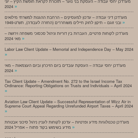
מעו”דכן יחסי עבודה – העסקת בני נוער – תזכורת לקראת חופשת הקיץ – יוני
»
2024
מעו”דכן דיני עבודה – עדכון למעסיקים – הרחבת ההגנות למשרתי מילואים
»
ובני זוגם – תיקון לחוק חיילים משוחררים (החזרה לעבודה), תש”ט-1949
מעו”דכן לקוחות פרטיים, העברות בין דוריות וניהול סכסוכי משפחה וירושה –
»
מאי 2024
Labor Law Client Update – Memorial and Independence Day – May 2024
»
מעו”דכן יחסי עבודה – העסקת עובדים ביום הזיכרון וביום העצמאות – מאי
»
2024
Tax Client Update – Amendment No. 272 to the Israel Income Tax
Ordinance: Reporting Obligations on Trusts and Individuals – April 2024
»
Aviation Law Client Update – Successful Representation of Wizz Air in
Supreme Court Appeal Regarding Unrefunded Airport Taxes – April 2024
»
מעו”דכן טכנולוגיות מידע ופרטיות – עדכון לקוחות לעניין ניהול סיכוני אבטחת
»
מידע בשימוש בקוד פתוח – אפריל 2024