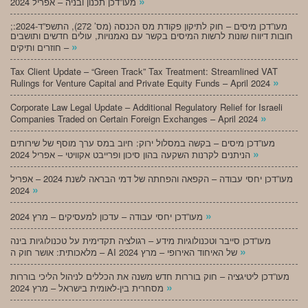
»
מעו”דכן תכנון ובניה – אפריל 2024
;מעו”דכן מיסים – חוק לתיקון פקודת מס הכנסה (מס’ 272), התשפ”ד-2024:
חובות דיווח שונות לרשות המיסים בקשר עם נאמנויות, עולים חדשים ותושבים
»
חוזרים ותיקים –
Tax Client Update – “Green Track” Tax Treatment: Streamlined VAT
»
Rulings for Venture Capital and Private Equity Funds – April 2024
Corporate Law Legal Update – Additional Regulatory Relief for Israeli
»
Companies Traded on Certain Foreign Exchanges – April 2024
מעו”דכן מיסים – בקשה במסלול ירוק: חיוב במס ערך מוסף של שירותים
»
הניתנים לקרנות השקעה בהון סיכון ופרייבט אקוויטי – אפריל 2024
מעו”דכן יחסי עבודה – הקפאה והפחתה של דמי הבראה לשנת 2024 – אפריל
»
2024
»
מעו”דכן יחסי עבודה – עדכון למעסיקים – מרץ 2024
מעו”דכן סייבר וטכנולוגיות מידע – רגולציה תקדימית על טכנולוגיות בינה
»
מלאכותית: אושר חוק ה – AI של האיחוד האירופי – מרץ 2024
מעו”דכן ליטיגציה – חוק בוררות חדש משנה את הכללים לניהול הליכי בוררות
»
מסחרית בין-לאומית בישראל – מרץ 2024