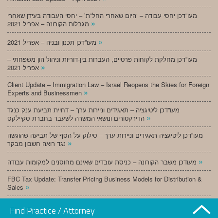
מעו”דכן יחסי עבודה – ‘היום שאחרי החל”ת’ – יחסי העבודה בעידן שאחרי
»
מגבלות הקורונה – אפריל 2021
»
מעו”דכן תכנון ובניה – אפריל 2021
מעו”דכן מחלקת לקוחות פרטיים, העברות בין-דוריות וניהול הון משפחתי –
»
אפריל 2021
Client Update – Immigration Law – Israel Reopens the Skies for Foreign
»
Experts and Businessmen
מעו”דכן ליטיגציה – תאגידים וניירות ערך – דחיית תביעת ענק כנגד
»
הדירקטורים ונושאי המשרה לשעבר בחברת סקיילקס
מעו”דכן ליטיגציה תאגידים וניירות ערך – סילוק על הסף של תביעה שהוגשה
»
נגד רואה חשבון מבקר
»
מעודכן משבר הקורונה – כניסת עובדים שאינם מחוסנים למקומות עבודה
FBC Tax Update: Transfer Pricing Business Models for Distribution &
»
Sales
»
מעו”דכן תכנון ובניה – מרץ 2021
Find Practice / Attorney