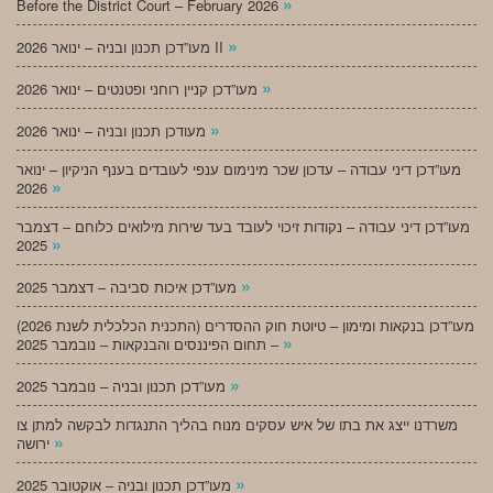
»
Before the District Court – February 2026
»
מעו”דכן תכנון ובניה – ינואר 2026 II
»
מעו”דכן קניין רוחני ופטנטים – ינואר 2026
»
מעודכן תכנון ובניה – ינואר 2026
מעו”דכן דיני עבודה – עדכון שכר מינימום ענפי לעובדים בענף הניקיון – ינואר
»
2026
מעו”דכן דיני עבודה – נקודות זיכוי לעובד בעד שירות מילואים כלוחם – דצמבר
»
2025
»
מעו”דכן איכות סביבה – דצמבר 2025
מעו”דכן בנקאות ומימון – טיוטת חוק ההסדרים (התכנית הכלכלית לשנת 2026)
»
– תחום הפיננסים והבנקאות – נובמבר 2025
»
מעו”דכן תכנון ובניה – נובמבר 2025
משרדנו ייצג את בתו של איש עסקים מנוח בהליך התנגדות לבקשה למתן צו
»
ירושה
»
מעו”דכן תכנון ובניה – אוקטובר 2025