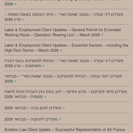
»
2026
מעו”דכן דיני עבודה – מבצע ‘שאגת הארי’ – היתר העסקה בשעות נוספות –
»
מרץ 2026
Labor & Employment Client Updates – General Permit for Extended
»
Working Hours – Operation ‘Roaring Lion’ – March 2026
Labor & Employment Client Updates – Essential Sectors – including the
»
High-Tech Sector – March 2026
מעו”דכן דיני עבודה – מבצע ‘שאגת הארי’ – הנחיות למעסיקים בענף הבניה
»
והשיפוצים – מרץ 2026
מעו”דכן יחסי עבודה – הנחיות למעסיקים – מבצע “שאגת הארי” – פברואר
»
2026
מעו”דכן מיסוי מקרקעין – עדכון פסיקה – חיוב במס בגין העברת זכויות לרשות
»
מקומית – פברואר 2026
»
מעו”דכן תכנון ובניה – פברואר 2026
»
מעו”דכן ליטיגציה – פברואר 2026
Aviation Law Client Update – Successful Representation of Air France