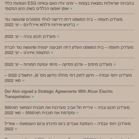
הטמעת כללי ESG בחברות ישראליות נמצאת בצומת – ימים יגידו האם ובאיזה
»
אופן יאומצו הכללים בשוק ההון המקומי
מעו”דכן תעופה – בית המשפט דחה דרישה לגילוי מסמכים שהוגשה נגד
»
בריטיש איירוויז ודלתא איירליינס – יוני 2022
»
מעו”דכן תכנון ובניה – יוני 2022
מעו”דכן תעופה – בית המשפט העליון דחה תובענה ייצוגית שהוגשה נגד חברת
»
התעופה איזיג’ט – יוני 2022
»
מעו”דכן מיסים – עדכון פסיקה – מיסוי עסקת תמורות – יוני 2022
מעו”דכן יחסי עבודה – תיקון לחוק דמי מחלה (תיקון מס’ 6), התשפ”ב-2022 –
»
מאי 2022
Dor Alon signed a Strategic Agreements With Afcon Electric
»
Transportation
מעו”דכן תכנון ובניה – עיריית תל אביב מעדכנת את תוכנית המתאר תא/500
»
ומקדמת את תוכנית תא/5500 – מאי 2022
מעו”דכן יחסי עבודה – העסקת עובדים ביום הזיכרון וביום העצמאות – אפריל
»
2022