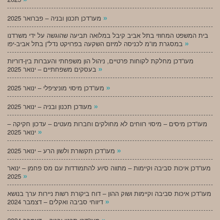
»
מעו”דכן תכנון ובניה – פברואר 2025
בית המשפט המחוזי בתל אביב קיבל במלואה תביעה שהוגשה על ידי משרדנו
»
במסגרת מו”מ לכניסה למיזם השקעה בפרויקט נדל”ן בתל אביב-יפו
מעו”דכן מחלקת לקוחות פרטיים, ניהול הון משפחתי והעברות בין-דוריות
»
בעסקים משפחתיים – ינואר 2025
»
מעו”דכן מיסוי מוניציפלי – ינואר 2025
»
מעודכן תכנון ובניה – ינואר 2025
מעו”דכן מיסים – מיסוי רווחים לא מחולקים וחברות מעטים – עדכון חקיקה –
»
ינואר 2025
»
מעו”דכן תקשורת ולשון הרע – ינואר 2025
מעו”דכן איכות סביבה וקיימות – מתווה סיוע להתמודדות עם מס פחמן – ינואר
»
2025
מעו”דכן איכות סביבה וקיימות ושוק ההון – דוח ביקורת רשות ניירות ערך בנושא
»
דיווחי סביבה ואקלים – דצמבר 2024
»