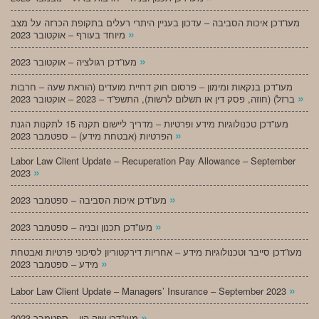
מעו”דכן איכות הסביבה – עדכון בעניין היתרי רעלים בתקופת הכרזה על מצב
»
מיוחד בעורף – אוקטובר 2023
»
מעו”דכן רגולציה – אוקטובר 2023
מעו”דכן בנקאות ומימון – פרסום חוק דחיית מועדים (הוראת שעה – חרבות
»
ברזל) (חוזה, פסק דין או תשלום לרשות), התשפ”ד – 2023 – אוקטובר 2023
מעו”דכן טכנולוגיות מידע ופרטיות – מדריך ליישום תקנה 15 לתקנות הגנת
»
הפרטיות (אבטחת מידע) – ספטמבר 2023
Labor Law Client Update – Recuperation Pay Allowance – September
»
2023
»
מעו”דכן איכות הסביבה – ספטמבר 2023
»
מעו”דכן תכנון ובניה – ספטמבר 2023
מעו”דכן סייבר וטכנולוגיות מידע – אחריות דירקטוריון לסיכוני פרטיות ואבטחת
»
מידע – ספטמבר 2023
»
Labor Law Client Update – Managers’ Insurance – September 2023
»
מעו”דכן שוק הון – ספטמבר 2023