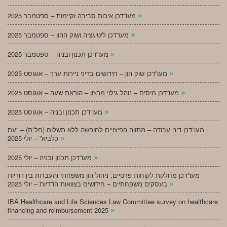
»
מעו”דכן איכות סביבה וקיימות – ספטמבר 2025
»
מעו”דכן ליטיגציה ושוק ההון – ספטמבר 2025
»
מעו”דכן תכנון ובניה – ספטמבר 2025
»
מעו”דכן שוק הון – חידושים בדיני ניירות ערך – אוגוסט 2025
»
מעו”דכן מיסים – נוהל גילוי מרצון – הוראת שעה – אוגוסט 2025
»
מעו”דכן תכנון ובניה – אוגוסט 2025
מעו”דכן דיני עבודה – מתווה הפיצויים לחופשה ללא תשלום (חל”ת) – “עם
»
כלביא” – יולי 2025
»
מעו”דכן תכנון ובניה – יולי 2025
מעו”דכן מחלקת לקוחות פרטיים, ניהול הון משפחתי והעברות בין-דוריות
»
בעסקים משפחתיים – חידושים בצוואות הדדיות – יולי 2025
IBA Healthcare and Life Sciences Law Committee survey on healthcare
»
financing and reimbursement 2025