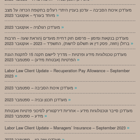
מעו”דכן איכות הסביבה – עדכון בעניין היתרי רעלים בתקופת הכרזה על מצב
»
מיוחד בעורף – אוקטובר 2023
»
מעו”דכן רגולציה – אוקטובר 2023
מעו”דכן בנקאות ומימון – פרסום חוק דחיית מועדים (הוראת שעה – חרבות
»
ברזל) (חוזה, פסק דין או תשלום לרשות), התשפ”ד – 2023 – אוקטובר 2023
מעו”דכן טכנולוגיות מידע ופרטיות – מדריך ליישום תקנה 15 לתקנות הגנת
»
הפרטיות (אבטחת מידע) – ספטמבר 2023
Labor Law Client Update – Recuperation Pay Allowance – September
»
2023
»
מעו”דכן איכות הסביבה – ספטמבר 2023
»
מעו”דכן תכנון ובניה – ספטמבר 2023
מעו”דכן סייבר וטכנולוגיות מידע – אחריות דירקטוריון לסיכוני פרטיות ואבטחת
»
מידע – ספטמבר 2023
»
Labor Law Client Update – Managers’ Insurance – September 2023
»
מעו”דכן שוק הון – ספטמבר 2023