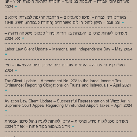
מעו”דכן יחסי עבודה – העסקת בני נוער – תזכורת לקראת חופשת הקיץ – יוני
»
2024
מעו”דכן דיני עבודה – עדכון למעסיקים – הרחבת ההגנות למשרתי מילואים
»
ובני זוגם – תיקון לחוק חיילים משוחררים (החזרה לעבודה), תש”ט-1949
מעו”דכן לקוחות פרטיים, העברות בין דוריות וניהול סכסוכי משפחה וירושה –
»
מאי 2024
Labor Law Client Update – Memorial and Independence Day – May 2024
»
מעו”דכן יחסי עבודה – העסקת עובדים ביום הזיכרון וביום העצמאות – מאי
»
2024
Tax Client Update – Amendment No. 272 to the Israel Income Tax
Ordinance: Reporting Obligations on Trusts and Individuals – April 2024
»
Aviation Law Client Update – Successful Representation of Wizz Air in
Supreme Court Appeal Regarding Unrefunded Airport Taxes – April 2024
»
מעו”דכן טכנולוגיות מידע ופרטיות – עדכון לקוחות לעניין ניהול סיכוני אבטחת
»
מידע בשימוש בקוד פתוח – אפריל 2024