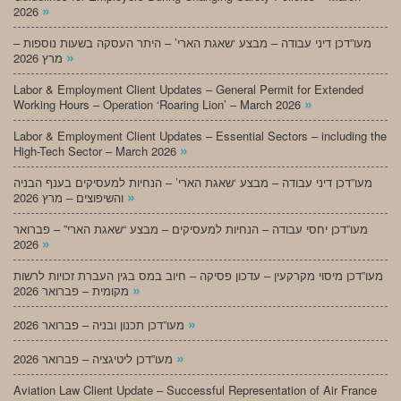
»
2026
מעו”דכן דיני עבודה – מבצע ‘שאגת הארי’ – היתר העסקה בשעות נוספות –
»
מרץ 2026
Labor & Employment Client Updates – General Permit for Extended
»
Working Hours – Operation ‘Roaring Lion’ – March 2026
Labor & Employment Client Updates – Essential Sectors – including the
»
High-Tech Sector – March 2026
מעו”דכן דיני עבודה – מבצע ‘שאגת הארי’ – הנחיות למעסיקים בענף הבניה
»
והשיפוצים – מרץ 2026
מעו”דכן יחסי עבודה – הנחיות למעסיקים – מבצע “שאגת הארי” – פברואר
»
2026
מעו”דכן מיסוי מקרקעין – עדכון פסיקה – חיוב במס בגין העברת זכויות לרשות
»
מקומית – פברואר 2026
»
מעו”דכן תכנון ובניה – פברואר 2026
»
מעו”דכן ליטיגציה – פברואר 2026
Aviation Law Client Update – Successful Representation of Air France