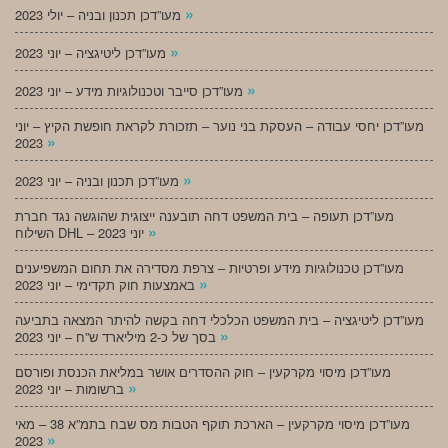
»
מעו”דכן תכנון ובניה – יולי 2023
»
מעו”דכן ליטיגציה – יוני 2023
»
מעו”דכן סייבר וטכנולוגיות מידע – יוני 2023
מעו”דכן יחסי עבודה – העסקת בני נוער – תזכורת לקראת חופשת הקיץ – יוני
»
2023
»
מעו”דכן תכנון ובניה – יוני 2023
מעו”דכן תעופה – בית המשפט דחה תובענה ייצוגית שהוגשה נגד חברת
»
השילוח DHL – יוני 2023
מעו”דכן טכנולוגיות מידע ופרטיות – צרפת מסדירה את תחום המשפיענים
»
באמצעות חוק תקדימי – יוני 2023
מעו”דכן ליטיגציה – בית המשפט הכלכלי דחה בקשה להיתר המצאה בתביעה
»
בסך של כ-2 מיליארד ש”ח – יוני 2023
מעו”דכן מיסוי מקרקעין – חוק ההסדרים אושר במליאת הכנסת ופורסם
»
ברשומות – יוני 2023
מעו”דכן מיסוי מקרקעין – הארכת תוקף הטבות מס שבח בתמ”א 38 – מאי
»
2023