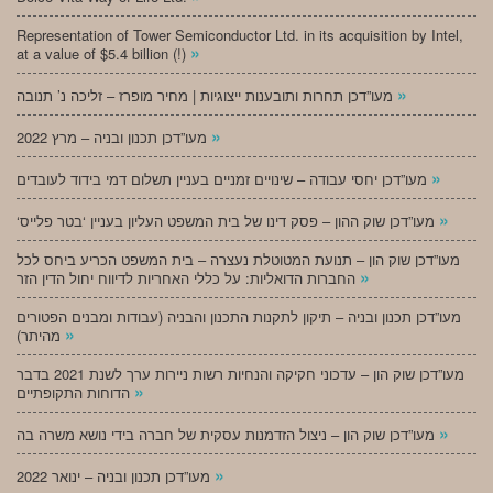
Representation of Tower Semiconductor Ltd. in its acquisition by Intel,
»
at a value of $5.4 billion (!)
»
מעו”דכן תחרות ותובענות ייצוגיות | מחיר מופרז – זליכה נ’ תנובה
»
מעו”דכן תכנון ובניה – מרץ 2022
»
מעו”דכן יחסי עבודה – שינויים זמניים בעניין תשלום דמי בידוד לעובדים
»
‘מעו”דכן שוק ההון – פסק דינו של בית המשפט העליון בעניין ‘בטר פלייס
מעו”דכן שוק הון – תנועת המטוטלת נעצרה – בית המשפט הכריע ביחס לכל
»
החברות הדואליות: על כללי האחריות לדיווח יחול הדין הזר
מעו”דכן תכנון ובניה – תיקון לתקנות התכנון והבניה (עבודות ומבנים הפטורים
»
מהיתר)
מעו”דכן שוק הון – עדכוני חקיקה והנחיות רשות ניירות ערך לשנת 2021 בדבר
»
הדוחות התקופתיים
»
מעו”דכן שוק הון – ניצול הזדמנות עסקית של חברה בידי נושא משרה בה
»
מעו”דכן תכנון ובניה – ינואר 2022