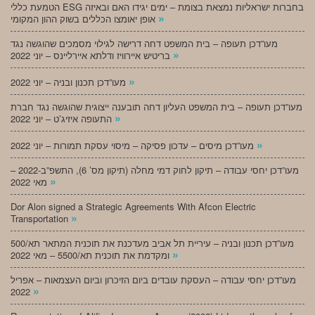
הטמעת כללי ESG בחברות ישראליות נמצאת בצומת – ימים יגידו האם ובאיזה
»
אופן יאומצו הכללים בשוק ההון המקומי
מעו”דכן תעופה – בית המשפט דחה דרישה לגילוי מסמכים שהוגשה נגד
»
בריטיש איירוויז ודלתא איירליינס – יוני 2022
»
מעו”דכן תכנון ובניה – יוני 2022
מעו”דכן תעופה – בית המשפט העליון דחה תובענה ייצוגית שהוגשה נגד חברת
»
התעופה איזיג’ט – יוני 2022
»
מעו”דכן מיסים – עדכון פסיקה – מיסוי עסקת תמורות – יוני 2022
מעו”דכן יחסי עבודה – תיקון לחוק דמי מחלה (תיקון מס’ 6), התשפ”ב-2022 –
»
מאי 2022
Dor Alon signed a Strategic Agreements With Afcon Electric
»
Transportation
מעו”דכן תכנון ובניה – עיריית תל אביב מעדכנת את תוכנית המתאר תא/500
»
ומקדמת את תוכנית תא/5500 – מאי 2022
מעו”דכן יחסי עבודה – העסקת עובדים ביום הזיכרון וביום העצמאות – אפריל
»
2022