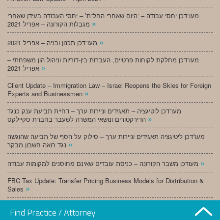
מעו”דכן יחסי עבודה – ‘היום שאחרי החל”ת’ – יחסי העבודה בעידן שאחרי
»
מגבלות הקורונה – אפריל 2021
»
מעו”דכן תכנון ובניה – אפריל 2021
מעו”דכן מחלקת לקוחות פרטיים, העברות בין-דוריות וניהול הון משפחתי –
»
אפריל 2021
Client Update – Immigration Law – Israel Reopens the Skies for Foreign
»
Experts and Businessmen
מעו”דכן ליטיגציה – תאגידים וניירות ערך – דחיית תביעת ענק כנגד
»
הדירקטורים ונושאי המשרה לשעבר בחברת סקיילקס
מעו”דכן ליטיגציה תאגידים וניירות ערך – סילוק על הסף של תביעה שהוגשה
»
נגד רואה חשבון מבקר
»
מעודכן משבר הקורונה – כניסת עובדים שאינם מחוסנים למקומות עבודה
FBC Tax Update: Transfer Pricing Business Models for Distribution &
»
Sales
»
מעו”דכן תכנון ובניה – מרץ 2021
Find Practice / Attorney