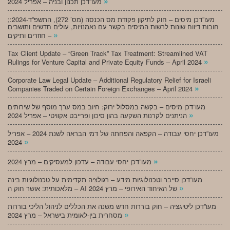
»
מעו”דכן תכנון ובניה – אפריל 2024
;מעו”דכן מיסים – חוק לתיקון פקודת מס הכנסה (מס’ 272), התשפ”ד-2024:
חובות דיווח שונות לרשות המיסים בקשר עם נאמנויות, עולים חדשים ותושבים
»
חוזרים ותיקים –
Tax Client Update – “Green Track” Tax Treatment: Streamlined VAT
»
Rulings for Venture Capital and Private Equity Funds – April 2024
Corporate Law Legal Update – Additional Regulatory Relief for Israeli
»
Companies Traded on Certain Foreign Exchanges – April 2024
מעו”דכן מיסים – בקשה במסלול ירוק: חיוב במס ערך מוסף של שירותים
»
הניתנים לקרנות השקעה בהון סיכון ופרייבט אקוויטי – אפריל 2024
מעו”דכן יחסי עבודה – הקפאה והפחתה של דמי הבראה לשנת 2024 – אפריל
»
2024
»
מעו”דכן יחסי עבודה – עדכון למעסיקים – מרץ 2024
מעו”דכן סייבר וטכנולוגיות מידע – רגולציה תקדימית על טכנולוגיות בינה
»
מלאכותית: אושר חוק ה – AI של האיחוד האירופי – מרץ 2024
מעו”דכן ליטיגציה – חוק בוררות חדש משנה את הכללים לניהול הליכי בוררות
»
מסחרית בין-לאומית בישראל – מרץ 2024