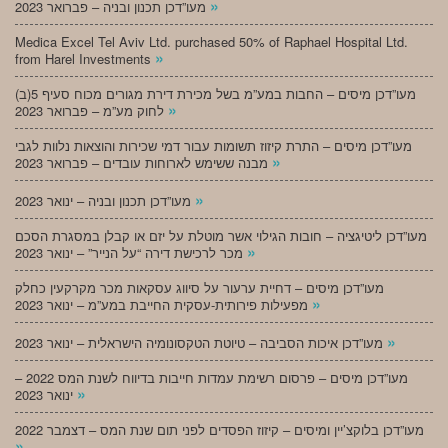
»
מעו”דכן תכנון ובניה – פברואר 2023
Medica Excel Tel Aviv Ltd. purchased 50% of Raphael Hospital Ltd.
»
from Harel Investments
מעו”דכן מיסים – החבות במע”מ בשל מכירת דירת מגורים מכוח סעיף 5(ב)
»
לחוק מע”מ – פברואר 2023
מעו”דכן מיסים – התרת קיזוז תשומות עבור דמי שכירות והוצאות נלוות לגבי
»
מבנה ששימש לארוחות עובדים – פברואר 2023
»
מעו”דכן תכנון ובניה – ינואר 2023
מעו”דכן ליטיגציה – חובות הגילוי אשר מוטלת על יזם או קבלן במסגרת הסכם
»
מכר לרכישת דירה “על הנייר” – ינואר 2023
מעו”דכן מיסים – דחיית ערעור על סיווג עסקאות מכר מקרקעין כחלק
»
מפעילות פירותית-עסקית החייבת במע”מ – ינואר 2023
»
מעו”דכן איכות הסביבה – טיוטת הטקסונומיה הישראלית – ינואר 2023
מעו”דכן מיסים – פרסום רשימת עמדות חייבות בדיווח לשנת המס 2022 –
»
ינואר 2023
מעו”דכן בלוקצ’יין ומיסים – קיזוז הפסדים לפני תום שנת המס – דצמבר 2022
»