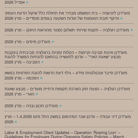
»
אפריל 2026
מעו”דכן ליטיגציה – בית המשפט מבהיר את תחולת כלל שיקול הדעת העסקי
»
והיקף חובת הנאמנות של ועדות השקעה בגופים מוסדיים – מרץ 2026
»
מעו”דכן רגולציה – תקנות שירותי תשלום (פטור מהוראות החוק) – מרץ 2026
»
מעו”דכן מיסים – מרץ 2026
מעו”דכן איכות סביבה וקיימות – הקלות זמניות ברגולציה סביבתית בעקבות
מבצע “שאגת הארי” – עדכון לתעשייה בהתאם להנחיות המשרד להגנת
»
הסביבה – מרץ 2026
מעו”דכן סייבר וטכנולוגיות מידע – גילוי דעת הרשות להגנת הפרטיות בנושא
»
הסכמה – מרץ 2026
מעו”דכן רגולציה – הצעת חוק הארכת תקופות ודחיית מועדים – מבצע שאגת
»
הארי – מרץ 2026
»
מעו”דכן תכנון ובניה – מרץ 2026
מעו”דכן דיני עבודה – עדכון שכר המינימום במשק החל מיום 1.4.2026 – מרץ
»
2026
Labor & Employment Client Updates – Operation ‘Roaring Lion’ –
Guidelines for Employers During Changing Safety Policies – March