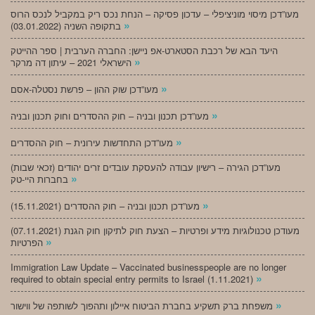
מעו”דכן מיסוי מוניציפלי – עדכון פסיקה – הנחת נכס ריק במקביל לנכס הרוס
»
בתקופה השניה (03.01.2022)
היעד הבא של רכבת הסטארט-אפ ניישן: החברה הערבית | ספר ההייטק
»
הישראלי 2021 – עיתון דה מרקר
»
מעו”דכן שוק ההון – פרשת נסטלה-אסם
»
מעו”דכן תכנון ובניה – חוק ההסדרים וחוק תכנון ובניה
»
מעו”דכן התחדשות עירונית – חוק ההסדרים
מעו”דכן הגירה – רישיון עבודה להעסקת עובדים זרים יהודים (זכאי שבות)
»
בחברות היי-טק
»
מעו”דכן תכנון ובניה – חוק ההסדרים (15.11.2021)
(07.11.2021) מעודכן טכנולוגיות מידע ופרטיות – הצעת חוק לתיקון חוק הגנת
»
הפרטיות
Immigration Law Update – Vaccinated businesspeople are no longer
»
required to obtain special entry permits to Israel (1.11.2021)
»
משפחת ברק תשקיע בחברת הביטוח איילון ותהפוך לשותפה של ווישור