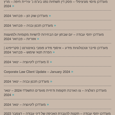
מעו”דכן מיסוי מוניציפלי – פסק דין תשתיות נפט בע”מ נ’ עיריית חיפה – מרץ
»
2024
»
מעו”דכן שוק הון – פברואר 2024
»
מעו”דכן תכנון ובניה – פברואר 2024
מעו”דכן יחסי עבודה – יום שבתון יום הבחירות לרשויות מקומיות ולמועצות
»
אזוריות – פברואר 2024
מעו”דכן סייבר וטכנולוגיות מידע – איסוף מידע פומבי באינטרנט | סקרייפינג |
»
הפרת תנאי שימוש – פברואר 2024
»
מעו”דכן ליטיגציה – ינואר 2024 II
»
Corporate Law Client Update – January 2024
»
מעו”דכן תכנון ובניה – ינואר 2024
מעו”דכן רגולציה – צו הארכת תקופות ודחיית מועדים התשפ”ד-2024 – ינואר
»
2024
»
מעו”דכן ליטיגציה – ינואר 2024
מעו”דכן יחסי עבודה – תקנות להגברת האכיפה של דיני עבודה – דצמבר 2023