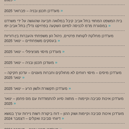
»
מעו”דכן תכנון ובניה – פברואר 2025
בית המשפט המחוזי בתל אביב קיבל במלואה תביעה שהוגשה על ידי משרדנו
»
במסגרת מו”מ לכניסה למיזם השקעה בפרויקט נדל”ן בתל אביב-יפו
מעו”דכן מחלקת לקוחות פרטיים, ניהול הון משפחתי והעברות בין-דוריות
»
בעסקים משפחתיים – ינואר 2025
»
מעו”דכן מיסוי מוניציפלי – ינואר 2025
»
מעודכן תכנון ובניה – ינואר 2025
מעו”דכן מיסים – מיסוי רווחים לא מחולקים וחברות מעטים – עדכון חקיקה –
»
ינואר 2025
»
מעו”דכן תקשורת ולשון הרע – ינואר 2025
מעו”דכן איכות סביבה וקיימות – מתווה סיוע להתמודדות עם מס פחמן – ינואר
»
2025
מעו”דכן איכות סביבה וקיימות ושוק ההון – דוח ביקורת רשות ניירות ערך בנושא
»
דיווחי סביבה ואקלים – דצמבר 2024
»