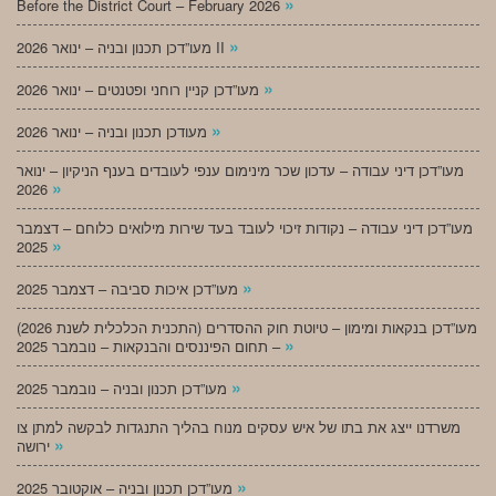
»
Before the District Court – February 2026
»
מעו”דכן תכנון ובניה – ינואר 2026 II
»
מעו”דכן קניין רוחני ופטנטים – ינואר 2026
»
מעודכן תכנון ובניה – ינואר 2026
מעו”דכן דיני עבודה – עדכון שכר מינימום ענפי לעובדים בענף הניקיון – ינואר
»
2026
מעו”דכן דיני עבודה – נקודות זיכוי לעובד בעד שירות מילואים כלוחם – דצמבר
»
2025
»
מעו”דכן איכות סביבה – דצמבר 2025
מעו”דכן בנקאות ומימון – טיוטת חוק ההסדרים (התכנית הכלכלית לשנת 2026)
»
– תחום הפיננסים והבנקאות – נובמבר 2025
»
מעו”דכן תכנון ובניה – נובמבר 2025
משרדנו ייצג את בתו של איש עסקים מנוח בהליך התנגדות לבקשה למתן צו
»
ירושה
»
מעו”דכן תכנון ובניה – אוקטובר 2025