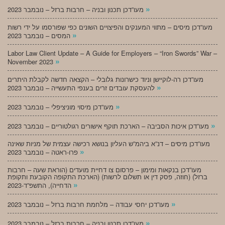
»
מעו”דכן תכנון ובניה – חרבות ברזל – נובמבר 2023
מעו”דכן מיסים – מתווי המענקים והפיצויים השונים כפי שפורסמו על ידי רשות
»
המסים – נובמבר 2023
Labor Law Client Update – A Guide for Employers – “Iron Swords” War –
»
November 2023
מעו”דכן רה-לוקיישן וניוד כישרונות גלובלי – הקצאה חדשה לקבלת היתרים
»
להעסקת עובדים זרים בענפי התעשייה – נובמבר 2023
»
מעו”דכן מיסוי מוניציפלי – נובמבר 2023
»
מעו”דכן איכות הסביבה – הארכת תוקף אישורים רגולטוריים – נובמבר 2023
מעו”דכן מיסים – דנ”א ביהמ”ש העליון בנושא רכישה עצמית של מניות שאינה
»
פרו-ראטה – נובמבר 2023
מעו”דכן בנקאות ומימון – פרסום צו דחיית מועדים (הוראת שעה – חרבות
ברזל) (חוזה, פסק דין או תשלום לרשות) (הארכת התקופה הקובעת ותקופת
»
הדחייה), התשפ”ד-2023
»
מעו”דכן יחסי עבודה – מלחמת חרבות ברזל – נובמבר 2023
»
מעו”דכן תכנון ובניה – חרבות ברזל – נובמבר 2023