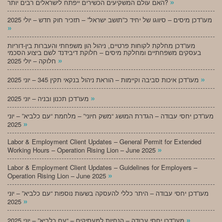
»
האם עולם המשקיעים הכשירים ייפתח לישראלים רבים יותר?
מעו”דכן מיסים – סיווגו של יחיד כ”תושב ישראל” – תזכיר חוק חדש – יולי 2025
»
מעו”דכן מחלקת לקוחות פרטיים, ניהול הון משפחתי והעברות בין-דוריות
בעסקים משפחתיים ומחלקת מיסים – חלוקת דיבידנד לשם ביצוע הסכמי
»
חלוקה – יולי 2025
»
מעו”דכן איכות סביבה וקיימות – הוראת ניהול בנקאי תקין 345 – יוני 2025
»
מעו”דכן תכנון ובניה – יוני 2025
מעו”דכן יחסי עבודה – הגדרת המושג “משק חיוני” – מלחמת “עם כלביא” – יוני
»
2025
Labor & Employment Client Updates – General Permit for Extended
»
Working Hours – Operation Rising Lion – June 2025
Labor & Employment Client Updates – Guidelines for Employers –
»
Operation Rising Lion – June 2025
מעו”דכן יחסי עבודה – היתר כללי להעסקה בשעות נוספות “עם כלביא” – יוני
»
2025
»
מעו”דכן יחסי עבודה – הנחיות למעסיקים – “עם כלביא” – יוני 2025