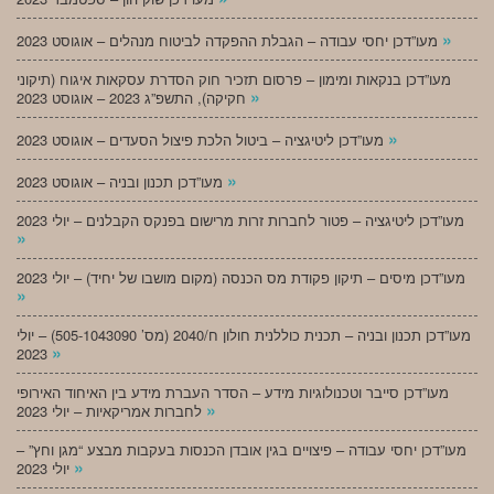
»
מעו”דכן יחסי עבודה – הגבלת ההפקדה לביטוח מנהלים – אוגוסט 2023
מעו”דכן בנקאות ומימון – פרסום תזכיר חוק הסדרת עסקאות איגוח (תיקוני
»
חקיקה), התשפ”ג 2023 – אוגוסט 2023
»
מעו”דכן ליטיגציה – ביטול הלכת פיצול הסעדים – אוגוסט 2023
»
מעו”דכן תכנון ובניה – אוגוסט 2023
מעו”דכן ליטיגציה – פטור לחברות זרות מרישום בפנקס הקבלנים – יולי 2023
»
מעו”דכן מיסים – תיקון פקודת מס הכנסה (מקום מושבו של יחיד) – יולי 2023
»
מעו”דכן תכנון ובניה – תכנית כוללנית חולון ח/2040 (מס’ 505-1043090) – יולי
»
2023
מעו”דכן סייבר וטכנולוגיות מידע – הסדר העברת מידע בין האיחוד האירופי
»
לחברות אמריקאיות – יולי 2023
מעו”דכן יחסי עבודה – פיצויים בגין אובדן הכנסות בעקבות מבצע “מגן וחץ” –
»
יולי 2023