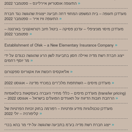
»
התעופה אוסטריאן איירליינס – ספטמבר 2022
מעו”דכן תעופה – בית המשפט המחוזי דחה תביעה ייצוגית שהוגשה נגד חברת
»
התעופה וויז אייר – ספטמבר 2022
מעו”דכן מיסוי מוניציפלי – עדכון פסיקה – ביטול חיוב רטרואקטיבי בארנונה –
»
ספטמבר 2022
»
Establishment of Ofek – a New Elementary Insurance Company
ייצוג חברת רשת מדיה ואיילה חסון בתביעת לשון הרע שהוגשה כנגדם על ידי
»
מר יוסף רחמים
»
אליאקסיס רוכשת את אקווריוס ספקטרום
»
מעו”דכן מיסים – השתתפות מלכ”רים במכרזי מדינה – אוגוסט 2022
מעו”דכן מיסים – כללי מחירי העברה בעסקאות בינלאומיות (transfer pricing)
»
– הרחבת חובות הדיווח על תאגידים הפועלים בישראל – אוגוסט 2022
מעו”דכן טכנולוגיות מידע ופרטיות – רפורמה בחוק זכויות הפרטיות של
»
קליפורניה – יולי 2022
»
ייצוג חברת רשת מדיה בע”מ בתביעה שהוגשה על-ידי מר בהא בכרי