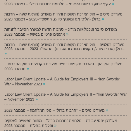
»
עקיף לחוק הביטוח הלאומי – מלחמת “חרבות ברזל” – דצמבר 2023
מעו”דכן מיסים – חוק הארכת תקופות ודחיית מועדים (הוראת שעה – חרבות
»
ברזל) (הליכי מס ומענקי סיוע), התשפ”ד-2023 – דצמבר 2023
מעו”דכן סייבר וטכנולוגיות מידע – סמכות חדשה למערך הסייבר להנחות
»
ארגונים פרטיים במשק – נובמבר 2023
מעו”דכן רגולציה – חוק הארכת תקופות ודחיית מועדים (הוראת שעה – חרבות
ברזל) (סדרי מינהל, תקופות כהונה ותאגידים), התשפ”ד-2023 – נובמבר 2023
»
מעו”דכן שוק הון – הארכת תקופות ודחיית מועדים הקבועים בחוק החברות –
»
נובמבר 2023
Labor Law Client Update – A Guide for Employers III – “Iron Swords”
»
War – November 2023
Labor Law Client Update – A Guide for Employers II – “Iron Swords” War
»
– November 2023
»
מעו”דכן מיסים – “חרבות ברזל” – נזקי המלחמה – נובמבר 2023
מעו”דכן יחסי עבודה – מלחמת “חרבות ברזל” – מתווה הפיצויים לעסקים
»
והקלות בחל”ת – נובמבר 2023