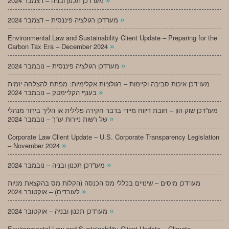
מעו”דכן תכנון ובניה – דצמבר 2024
»
מעו”דכן רגולציה פיננסית – דצמבר 2024
Environmental Law and Sustainability Client Update – Preparing for the
»
Carbon Tax Era – December 2024
»
מעו”דכן רגולציה פיננסית – נובמבר 2024
מעו”דכן איכות סביבה וקיימות – רגולציות אקלימיות: מפתח להצלחה יזמית
»
בענף הקליימטק – נובמבר 2024
מעו”דכן שוק הון – חובת דיווח מיידי בדבר חקירה פלילית או הליך בירור מנהלי
»
של רשות ניירות ערך – נובמבר 2024
Corporate Law Client Update – U.S. Corporate Transparency Legislation
»
– November 2024
»
מעו”דכן תכנון ובניה – נובמבר 2024
מעו”דכן מיסים – שינויים בכללי מס הכנסה (הקלות מס בהקצאת מניות
»
לעובדים) – אוקטובר 2024
»
מעו”דכן תכנון ובניה – אוקטובר 2024
Environmental Law and Sustainability Client Update – Climate