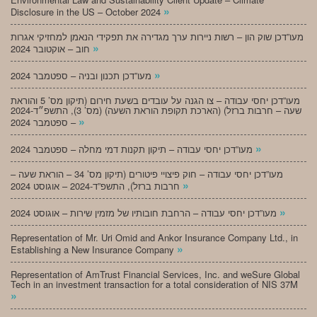
»
Disclosure in the US – October 2024
מעו”דכן שוק הון – רשות ניירות ערך מגדירה את תפקידי הנאמן למחזיקי אגרות
»
חוב – אוקטובר 2024
»
מעו”דכן תכנון ובניה – ספטמבר 2024
מעו”דכן יחסי עבודה – צו הגנה על עובדים בשעת חירום (תיקון מס’ 5 והוראת
שעה – חרבות ברזל) (הארכת תקופת הוראת השעה) (מס’ 3), התשפ״ד-2024
»
– ספטמבר 2024
»
מעו”דכן יחסי עבודה – תיקון תקנות דמי מחלה – ספטמבר 2024
מעו”דכן יחסי עבודה – חוק פיצויי פיטורים (תיקון מס’ 34 – הוראת שעה –
»
חרבות ברזל), התשפ”ד-2024 – אוגוסט 2024
»
מעו”דכן יחסי עבודה – הרחבת חובותיו של מזמין שירות – אוגוסט 2024
Representation of Mr. Uri Omid and Ankor Insurance Company Ltd., in
»
Establishing a New Insurance Company
Representation of AmTrust Financial Services, Inc. and weSure Global
Tech in an investment transaction for a total consideration of NIS 37M
»