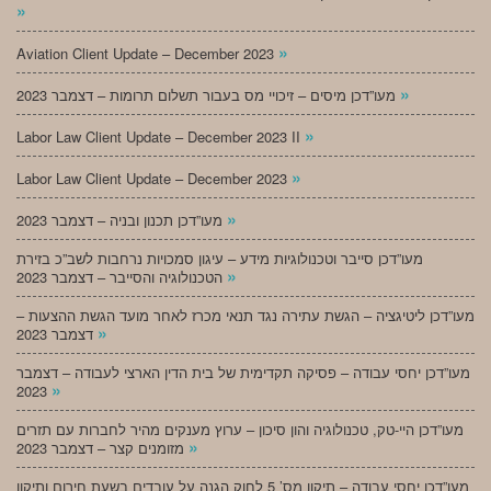
»
»
Aviation Client Update – December 2023
»
מעו”דכן מיסים – זיכויי מס בעבור תשלום תרומות – דצמבר 2023
»
Labor Law Client Update – December 2023 II
»
Labor Law Client Update – December 2023
»
מעו”דכן תכנון ובניה – דצמבר 2023
מעו”דכן סייבר וטכנולוגיות מידע – עיגון סמכויות נרחבות לשב”כ בזירת
»
הטכנולוגיה והסייבר – דצמבר 2023
מעו”דכן ליטיגציה – הגשת עתירה נגד תנאי מכרז לאחר מועד הגשת ההצעות –
»
דצמבר 2023
מעו”דכן יחסי עבודה – פסיקה תקדימית של בית הדין הארצי לעבודה – דצמבר
»
2023
מעו”דכן היי-טק, טכנולוגיה והון סיכון – ערוץ מענקים מהיר לחברות עם תזרים
»
מזומנים קצר – דצמבר 2023
מעו”דכן יחסי עבודה – תיקון מס’ 5 לחוק הגנה על עובדים בשעת חירום ותיקון