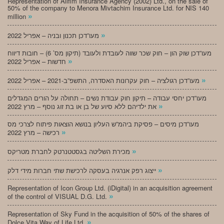
Representation of Alifim Insurance Agency (2002) Ltd., on the sale of
50% of the company to Menora Mivtachim Insurance Ltd. for NIS 140
»
million
»
מעו”דכן תכנון ובניה – אפריל 2022
מעו”דכן שוק הון – חוק שכר שווה לעובדת ולעובד (תיקון מס’ 6) – חובות דיווח
»
חדשות – אפריל 2022
»
מעו”דכן רגולציה – חוק עקרונות האסדרה, התשפ”ב-2021 – אפריל 2022
מעו”דכן יחסי עבודה – תיקון חוק עבודת נשים – תחולה על הורים המגדלים
»
את ילדיהם ללא סיוע של בן או בת זוג נוסף – מרץ 2022
מעו”דכן מיסים – פסיקת ביהמ”ש העליון בנושא הוצאות פיתוח לצרכי מס
»
רכישה – מרץ 2022
»
מכירת השליטה בגסטטנרטק לחברת מטריקס
»
ייצוג רפק אנרגיה בעסקה לרכישת שתי חברות מידי דלק
Representation of Icon Group Ltd. (iDigital) in an acquisition agreement
»
of the control of VISUAL D.G. Ltd.
Representation of Sky Fund in the acquisition of 50% of the shares of
»
Dolce Vita Way of Life Ltd.