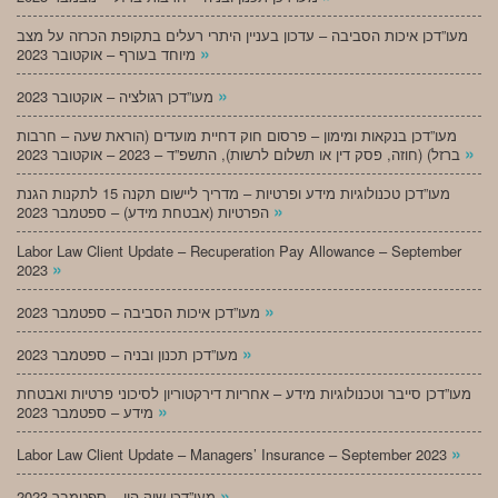
מעו”דכן איכות הסביבה – עדכון בעניין היתרי רעלים בתקופת הכרזה על מצב
»
מיוחד בעורף – אוקטובר 2023
»
מעו”דכן רגולציה – אוקטובר 2023
מעו”דכן בנקאות ומימון – פרסום חוק דחיית מועדים (הוראת שעה – חרבות
»
ברזל) (חוזה, פסק דין או תשלום לרשות), התשפ”ד – 2023 – אוקטובר 2023
מעו”דכן טכנולוגיות מידע ופרטיות – מדריך ליישום תקנה 15 לתקנות הגנת
»
הפרטיות (אבטחת מידע) – ספטמבר 2023
Labor Law Client Update – Recuperation Pay Allowance – September
»
2023
»
מעו”דכן איכות הסביבה – ספטמבר 2023
»
מעו”דכן תכנון ובניה – ספטמבר 2023
מעו”דכן סייבר וטכנולוגיות מידע – אחריות דירקטוריון לסיכוני פרטיות ואבטחת
»
מידע – ספטמבר 2023
»
Labor Law Client Update – Managers’ Insurance – September 2023
»
מעו”דכן שוק הון – ספטמבר 2023