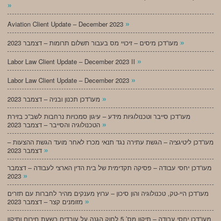
»
»
Aviation Client Update – December 2023
»
מעו”דכן מיסים – זיכויי מס בעבור תשלום תרומות – דצמבר 2023
»
Labor Law Client Update – December 2023 II
»
Labor Law Client Update – December 2023
»
מעו”דכן תכנון ובניה – דצמבר 2023
מעו”דכן סייבר וטכנולוגיות מידע – עיגון סמכויות נרחבות לשב”כ בזירת
»
הטכנולוגיה והסייבר – דצמבר 2023
מעו”דכן ליטיגציה – הגשת עתירה נגד תנאי מכרז לאחר מועד הגשת ההצעות –
»
דצמבר 2023
מעו”דכן יחסי עבודה – פסיקה תקדימית של בית הדין הארצי לעבודה – דצמבר
»
2023
מעו”דכן היי-טק, טכנולוגיה והון סיכון – ערוץ מענקים מהיר לחברות עם תזרים
»
מזומנים קצר – דצמבר 2023
מעו”דכן יחסי עבודה – תיקון מס’ 5 לחוק הגנה על עובדים בשעת חירום ותיקון