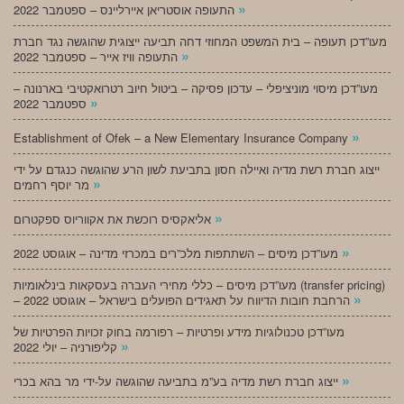
»
התעופה אוסטריאן איירליינס – ספטמבר 2022
מעו”דכן תעופה – בית המשפט המחוזי דחה תביעה ייצוגית שהוגשה נגד חברת
»
התעופה וויז אייר – ספטמבר 2022
מעו”דכן מיסוי מוניציפלי – עדכון פסיקה – ביטול חיוב רטרואקטיבי בארנונה –
»
ספטמבר 2022
»
Establishment of Ofek – a New Elementary Insurance Company
ייצוג חברת רשת מדיה ואיילה חסון בתביעת לשון הרע שהוגשה כנגדם על ידי
»
מר יוסף רחמים
»
אליאקסיס רוכשת את אקווריוס ספקטרום
»
מעו”דכן מיסים – השתתפות מלכ”רים במכרזי מדינה – אוגוסט 2022
מעו”דכן מיסים – כללי מחירי העברה בעסקאות בינלאומיות (transfer pricing)
»
– הרחבת חובות הדיווח על תאגידים הפועלים בישראל – אוגוסט 2022
מעו”דכן טכנולוגיות מידע ופרטיות – רפורמה בחוק זכויות הפרטיות של
»
קליפורניה – יולי 2022
»
ייצוג חברת רשת מדיה בע”מ בתביעה שהוגשה על-ידי מר בהא בכרי