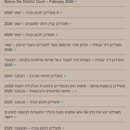
»
Before the District Court – February 2026
»
מעו”דכן תכנון ובניה – ינואר 2026 II
»
מעו”דכן קניין רוחני ופטנטים – ינואר 2026
»
מעודכן תכנון ובניה – ינואר 2026
מעו”דכן דיני עבודה – עדכון שכר מינימום ענפי לעובדים בענף הניקיון – ינואר
»
2026
מעו”דכן דיני עבודה – נקודות זיכוי לעובד בעד שירות מילואים כלוחם – דצמבר
»
2025
»
מעו”דכן איכות סביבה – דצמבר 2025
מעו”דכן בנקאות ומימון – טיוטת חוק ההסדרים (התכנית הכלכלית לשנת 2026)
»
– תחום הפיננסים והבנקאות – נובמבר 2025
»
מעו”דכן תכנון ובניה – נובמבר 2025
משרדנו ייצג את בתו של איש עסקים מנוח בהליך התנגדות לבקשה למתן צו
»
ירושה
»
מעו”דכן תכנון ובניה – אוקטובר 2025