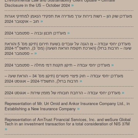
»
Disclosure in the US – October 2024
מעו”דכן שוק הון – רשות ניירות ערך מגדירה את תפקידי הנאמן למחזיקי אגרות
»
חוב – אוקטובר 2024
»
מעו”דכן תכנון ובניה – ספטמבר 2024
מעו”דכן יחסי עבודה – צו הגנה על עובדים בשעת חירום (תיקון מס’ 5 והוראת
שעה – חרבות ברזל) (הארכת תקופת הוראת השעה) (מס’ 3), התשפ״ד-2024
»
– ספטמבר 2024
»
מעו”דכן יחסי עבודה – תיקון תקנות דמי מחלה – ספטמבר 2024
מעו”דכן יחסי עבודה – חוק פיצויי פיטורים (תיקון מס’ 34 – הוראת שעה –
»
חרבות ברזל), התשפ”ד-2024 – אוגוסט 2024
»
מעו”דכן יחסי עבודה – הרחבת חובותיו של מזמין שירות – אוגוסט 2024
Representation of Mr. Uri Omid and Ankor Insurance Company Ltd., in
»
Establishing a New Insurance Company
Representation of AmTrust Financial Services, Inc. and weSure Global
Tech in an investment transaction for a total consideration of NIS 37M
»