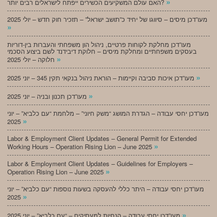
»
האם עולם המשקיעים הכשירים ייפתח לישראלים רבים יותר?
מעו”דכן מיסים – סיווגו של יחיד כ”תושב ישראל” – תזכיר חוק חדש – יולי 2025
»
מעו”דכן מחלקת לקוחות פרטיים, ניהול הון משפחתי והעברות בין-דוריות
בעסקים משפחתיים ומחלקת מיסים – חלוקת דיבידנד לשם ביצוע הסכמי
»
חלוקה – יולי 2025
»
מעו”דכן איכות סביבה וקיימות – הוראת ניהול בנקאי תקין 345 – יוני 2025
»
מעו”דכן תכנון ובניה – יוני 2025
מעו”דכן יחסי עבודה – הגדרת המושג “משק חיוני” – מלחמת “עם כלביא” – יוני
»
2025
Labor & Employment Client Updates – General Permit for Extended
»
Working Hours – Operation Rising Lion – June 2025
Labor & Employment Client Updates – Guidelines for Employers –
»
Operation Rising Lion – June 2025
מעו”דכן יחסי עבודה – היתר כללי להעסקה בשעות נוספות “עם כלביא” – יוני
»
2025
»
מעו”דכן יחסי עבודה – הנחיות למעסיקים – “עם כלביא” – יוני 2025