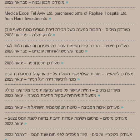
»
מעו”דכן תכנון ובניה – פברואר 2023
Medica Excel Tel Aviv Ltd. purchased 50% of Raphael Hospital Ltd.
»
from Harel Investments
מעו”דכן מיסים – החבות במע”מ בשל מכירת דירת מגורים מכוח סעיף 5(ב)
»
לחוק מע”מ – פברואר 2023
מעו”דכן מיסים – התרת קיזוז תשומות עבור דמי שכירות והוצאות נלוות לגבי
»
מבנה ששימש לארוחות עובדים – פברואר 2023
»
מעו”דכן תכנון ובניה – ינואר 2023
מעו”דכן ליטיגציה – חובות הגילוי אשר מוטלת על יזם או קבלן במסגרת הסכם
»
מכר לרכישת דירה “על הנייר” – ינואר 2023
מעו”דכן מיסים – דחיית ערעור על סיווג עסקאות מכר מקרקעין כחלק
»
מפעילות פירותית-עסקית החייבת במע”מ – ינואר 2023
»
מעו”דכן איכות הסביבה – טיוטת הטקסונומיה הישראלית – ינואר 2023
מעו”דכן מיסים – פרסום רשימת עמדות חייבות בדיווח לשנת המס 2022 –
»
ינואר 2023
מעו”דכן בלוקצ’יין ומיסים – קיזוז הפסדים לפני תום שנת המס – דצמבר 2022
»