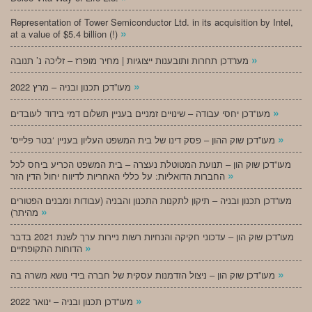
Representation of Tower Semiconductor Ltd. in its acquisition by Intel,
»
at a value of $5.4 billion (!)
»
מעו”דכן תחרות ותובענות ייצוגיות | מחיר מופרז – זליכה נ’ תנובה
»
מעו”דכן תכנון ובניה – מרץ 2022
»
מעו”דכן יחסי עבודה – שינויים זמניים בעניין תשלום דמי בידוד לעובדים
»
‘מעו”דכן שוק ההון – פסק דינו של בית המשפט העליון בעניין ‘בטר פלייס
מעו”דכן שוק הון – תנועת המטוטלת נעצרה – בית המשפט הכריע ביחס לכל
»
החברות הדואליות: על כללי האחריות לדיווח יחול הדין הזר
מעו”דכן תכנון ובניה – תיקון לתקנות התכנון והבניה (עבודות ומבנים הפטורים
»
מהיתר)
מעו”דכן שוק הון – עדכוני חקיקה והנחיות רשות ניירות ערך לשנת 2021 בדבר
»
הדוחות התקופתיים
»
מעו”דכן שוק הון – ניצול הזדמנות עסקית של חברה בידי נושא משרה בה
»
מעו”דכן תכנון ובניה – ינואר 2022