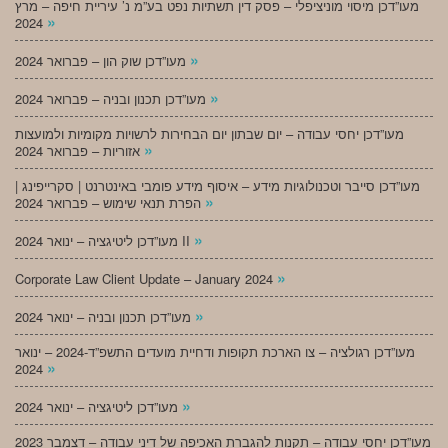
מעו”דכן מיסוי מוניציפלי – פסק דין תשתיות נפט בע”מ נ’ עיריית חיפה – מרץ
»
2024
»
מעו”דכן שוק הון – פברואר 2024
»
מעו”דכן תכנון ובניה – פברואר 2024
מעו”דכן יחסי עבודה – יום שבתון יום הבחירות לרשויות מקומיות ולמועצות
»
אזוריות – פברואר 2024
מעו”דכן סייבר וטכנולוגיות מידע – איסוף מידע פומבי באינטרנט | סקרייפינג |
»
הפרת תנאי שימוש – פברואר 2024
»
מעו”דכן ליטיגציה – ינואר 2024 II
»
Corporate Law Client Update – January 2024
»
מעו”דכן תכנון ובניה – ינואר 2024
מעו”דכן רגולציה – צו הארכת תקופות ודחיית מועדים התשפ”ד-2024 – ינואר
»
2024
»
מעו”דכן ליטיגציה – ינואר 2024
מעו”דכן יחסי עבודה – תקנות להגברת האכיפה של דיני עבודה – דצמבר 2023