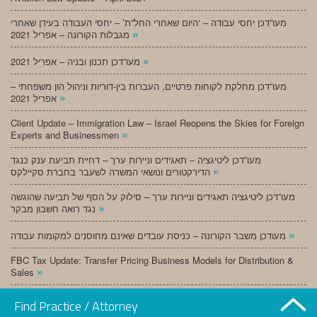
מעו”דכן יחסי עבודה – ‘היום שאחרי החל”ת’ – יחסי העבודה בעידן שאחרי
»
מגבלות הקורונה – אפריל 2021
»
מעו”דכן תכנון ובניה – אפריל 2021
מעו”דכן מחלקת לקוחות פרטיים, העברות בין-דוריות וניהול הון משפחתי –
»
אפריל 2021
Client Update – Immigration Law – Israel Reopens the Skies for Foreign
»
Experts and Businessmen
מעו”דכן ליטיגציה – תאגידים וניירות ערך – דחיית תביעת ענק כנגד
»
הדירקטורים ונושאי המשרה לשעבר בחברת סקיילקס
מעו”דכן ליטיגציה תאגידים וניירות ערך – סילוק על הסף של תביעה שהוגשה
»
נגד רואה חשבון מבקר
»
מעודכן משבר הקורונה – כניסת עובדים שאינם מחוסנים למקומות עבודה
FBC Tax Update: Transfer Pricing Business Models for Distribution &
»
Sales
»
מעו”דכן תכנון ובניה – מרץ 2021
Find Practice / Attorney