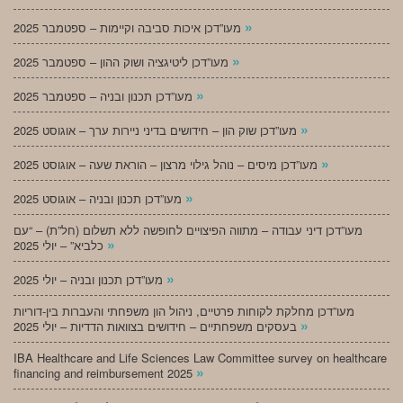
»
מעו”דכן איכות סביבה וקיימות – ספטמבר 2025
»
מעו”דכן ליטיגציה ושוק ההון – ספטמבר 2025
»
מעו”דכן תכנון ובניה – ספטמבר 2025
»
מעו”דכן שוק הון – חידושים בדיני ניירות ערך – אוגוסט 2025
»
מעו”דכן מיסים – נוהל גילוי מרצון – הוראת שעה – אוגוסט 2025
»
מעו”דכן תכנון ובניה – אוגוסט 2025
מעו”דכן דיני עבודה – מתווה הפיצויים לחופשה ללא תשלום (חל”ת) – “עם
»
כלביא” – יולי 2025
»
מעו”דכן תכנון ובניה – יולי 2025
מעו”דכן מחלקת לקוחות פרטיים, ניהול הון משפחתי והעברות בין-דוריות
»
בעסקים משפחתיים – חידושים בצוואות הדדיות – יולי 2025
IBA Healthcare and Life Sciences Law Committee survey on healthcare
»
financing and reimbursement 2025