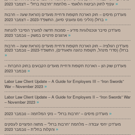
»
עקיף לחוק הביטוח הלאומי – מלחמת “חרבות ברזל” – דצמבר 2023
מעו”דכן מיסים – חוק הארכת תקופות ודחיית מועדים (הוראת שעה – חרבות
»
ברזל) (הליכי מס ומענקי סיוע), התשפ”ד-2023 – דצמבר 2023
מעו”דכן סייבר וטכנולוגיות מידע – סמכות חדשה למערך הסייבר להנחות
»
ארגונים פרטיים במשק – נובמבר 2023
מעו”דכן רגולציה – חוק הארכת תקופות ודחיית מועדים (הוראת שעה – חרבות
ברזל) (סדרי מינהל, תקופות כהונה ותאגידים), התשפ”ד-2023 – נובמבר 2023
»
מעו”דכן שוק הון – הארכת תקופות ודחיית מועדים הקבועים בחוק החברות –
»
נובמבר 2023
Labor Law Client Update – A Guide for Employers III – “Iron Swords”
»
War – November 2023
Labor Law Client Update – A Guide for Employers II – “Iron Swords” War
»
– November 2023
»
מעו”דכן מיסים – “חרבות ברזל” – נזקי המלחמה – נובמבר 2023
מעו”דכן יחסי עבודה – מלחמת “חרבות ברזל” – מתווה הפיצויים לעסקים
»
והקלות בחל”ת – נובמבר 2023