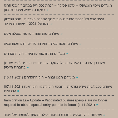
מעו”דכן מיסוי מוניציפלי – עדכון פסיקה – הנחת נכס ריק במקביל לנכס הרוס
»
בתקופה השניה (03.01.2022)
היעד הבא של רכבת הסטארט-אפ ניישן: החברה הערבית | ספר ההייטק
»
הישראלי 2021 – עיתון דה מרקר
»
מעו”דכן שוק ההון – פרשת נסטלה-אסם
»
מעו”דכן תכנון ובניה – חוק ההסדרים וחוק תכנון ובניה
»
מעו”דכן התחדשות עירונית – חוק ההסדרים
מעו”דכן הגירה – רישיון עבודה להעסקת עובדים זרים יהודים (זכאי שבות)
»
בחברות היי-טק
»
מעו”דכן תכנון ובניה – חוק ההסדרים (15.11.2021)
(07.11.2021) מעודכן טכנולוגיות מידע ופרטיות – הצעת חוק לתיקון חוק הגנת
»
הפרטיות
Immigration Law Update – Vaccinated businesspeople are no longer
»
required to obtain special entry permits to Israel (1.11.2021)
»
משפחת ברק תשקיע בחברת הביטוח איילון ותהפוך לשותפה של ווישור