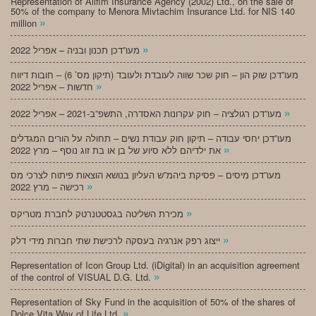
Representation of Alifim Insurance Agency (2002) Ltd., on the sale of
50% of the company to Menora Mivtachim Insurance Ltd. for NIS 140
»
million
»
מעו”דכן תכנון ובניה – אפריל 2022
מעו”דכן שוק הון – חוק שכר שווה לעובדת ולעובד (תיקון מס’ 6) – חובות דיווח
»
חדשות – אפריל 2022
»
מעו”דכן רגולציה – חוק עקרונות האסדרה, התשפ”ב-2021 – אפריל 2022
מעו”דכן יחסי עבודה – תיקון חוק עבודת נשים – תחולה על הורים המגדלים
»
את ילדיהם ללא סיוע של בן או בת זוג נוסף – מרץ 2022
מעו”דכן מיסים – פסיקת ביהמ”ש העליון בנושא הוצאות פיתוח לצרכי מס
»
רכישה – מרץ 2022
»
מכירת השליטה בגסטטנרטק לחברת מטריקס
»
ייצוג רפק אנרגיה בעסקה לרכישת שתי חברות מידי דלק
Representation of Icon Group Ltd. (iDigital) in an acquisition agreement
»
of the control of VISUAL D.G. Ltd.
Representation of Sky Fund in the acquisition of 50% of the shares of
»
Dolce Vita Way of Life Ltd.