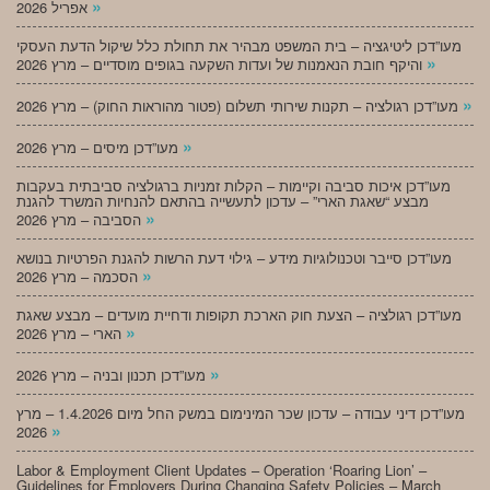
»
אפריל 2026
מעו”דכן ליטיגציה – בית המשפט מבהיר את תחולת כלל שיקול הדעת העסקי
»
והיקף חובת הנאמנות של ועדות השקעה בגופים מוסדיים – מרץ 2026
»
מעו”דכן רגולציה – תקנות שירותי תשלום (פטור מהוראות החוק) – מרץ 2026
»
מעו”דכן מיסים – מרץ 2026
מעו”דכן איכות סביבה וקיימות – הקלות זמניות ברגולציה סביבתית בעקבות
מבצע “שאגת הארי” – עדכון לתעשייה בהתאם להנחיות המשרד להגנת
»
הסביבה – מרץ 2026
מעו”דכן סייבר וטכנולוגיות מידע – גילוי דעת הרשות להגנת הפרטיות בנושא
»
הסכמה – מרץ 2026
מעו”דכן רגולציה – הצעת חוק הארכת תקופות ודחיית מועדים – מבצע שאגת
»
הארי – מרץ 2026
»
מעו”דכן תכנון ובניה – מרץ 2026
מעו”דכן דיני עבודה – עדכון שכר המינימום במשק החל מיום 1.4.2026 – מרץ
»
2026
Labor & Employment Client Updates – Operation ‘Roaring Lion’ –
Guidelines for Employers During Changing Safety Policies – March