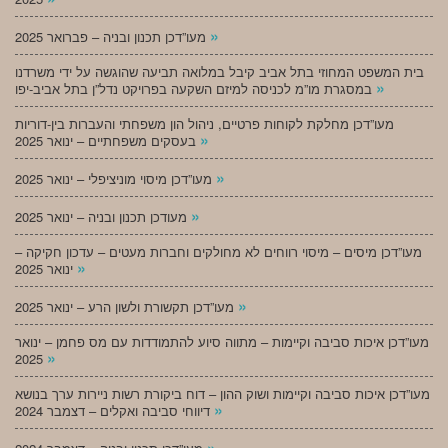
»
מעו”דכן תכנון ובניה – פברואר 2025
בית המשפט המחוזי בתל אביב קיבל במלואה תביעה שהוגשה על ידי משרדנו
»
במסגרת מו”מ לכניסה למיזם השקעה בפרויקט נדל”ן בתל אביב-יפו
מעו”דכן מחלקת לקוחות פרטיים, ניהול הון משפחתי והעברות בין-דוריות
»
בעסקים משפחתיים – ינואר 2025
»
מעו”דכן מיסוי מוניציפלי – ינואר 2025
»
מעודכן תכנון ובניה – ינואר 2025
מעו”דכן מיסים – מיסוי רווחים לא מחולקים וחברות מעטים – עדכון חקיקה –
»
ינואר 2025
»
מעו”דכן תקשורת ולשון הרע – ינואר 2025
מעו”דכן איכות סביבה וקיימות – מתווה סיוע להתמודדות עם מס פחמן – ינואר
»
2025
מעו”דכן איכות סביבה וקיימות ושוק ההון – דוח ביקורת רשות ניירות ערך בנושא
»
דיווחי סביבה ואקלים – דצמבר 2024
»