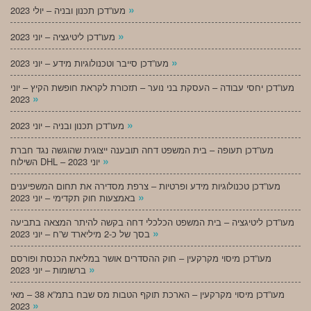
»
מעו”דכן תכנון ובניה – יולי 2023
»
מעו”דכן ליטיגציה – יוני 2023
»
מעו”דכן סייבר וטכנולוגיות מידע – יוני 2023
מעו”דכן יחסי עבודה – העסקת בני נוער – תזכורת לקראת חופשת הקיץ – יוני
»
2023
»
מעו”דכן תכנון ובניה – יוני 2023
מעו”דכן תעופה – בית המשפט דחה תובענה ייצוגית שהוגשה נגד חברת
»
השילוח DHL – יוני 2023
מעו”דכן טכנולוגיות מידע ופרטיות – צרפת מסדירה את תחום המשפיענים
»
באמצעות חוק תקדימי – יוני 2023
מעו”דכן ליטיגציה – בית המשפט הכלכלי דחה בקשה להיתר המצאה בתביעה
»
בסך של כ-2 מיליארד ש”ח – יוני 2023
מעו”דכן מיסוי מקרקעין – חוק ההסדרים אושר במליאת הכנסת ופורסם
»
ברשומות – יוני 2023
מעו”דכן מיסוי מקרקעין – הארכת תוקף הטבות מס שבח בתמ”א 38 – מאי
»
2023