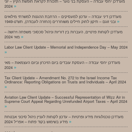
מעו”דכן יחסי עבודה – העסקת בני נוער – תזכורת לקראת חופשת הקיץ – יוני
»
2024
מעו”דכן דיני עבודה – עדכון למעסיקים – הרחבת ההגנות למשרתי מילואים
»
ובני זוגם – תיקון לחוק חיילים משוחררים (החזרה לעבודה), תש”ט-1949
מעו”דכן לקוחות פרטיים, העברות בין דוריות וניהול סכסוכי משפחה וירושה –
»
מאי 2024
Labor Law Client Update – Memorial and Independence Day – May 2024
»
מעו”דכן יחסי עבודה – העסקת עובדים ביום הזיכרון וביום העצמאות – מאי
»
2024
Tax Client Update – Amendment No. 272 to the Israel Income Tax
Ordinance: Reporting Obligations on Trusts and Individuals – April 2024
»
Aviation Law Client Update – Successful Representation of Wizz Air in
Supreme Court Appeal Regarding Unrefunded Airport Taxes – April 2024
»
מעו”דכן טכנולוגיות מידע ופרטיות – עדכון לקוחות לעניין ניהול סיכוני אבטחת
»
מידע בשימוש בקוד פתוח – אפריל 2024