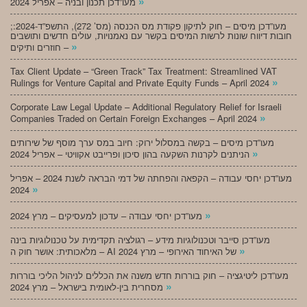
»
מעו”דכן תכנון ובניה – אפריל 2024
;מעו”דכן מיסים – חוק לתיקון פקודת מס הכנסה (מס’ 272), התשפ”ד-2024:
חובות דיווח שונות לרשות המיסים בקשר עם נאמנויות, עולים חדשים ותושבים
»
חוזרים ותיקים –
Tax Client Update – “Green Track” Tax Treatment: Streamlined VAT
»
Rulings for Venture Capital and Private Equity Funds – April 2024
Corporate Law Legal Update – Additional Regulatory Relief for Israeli
»
Companies Traded on Certain Foreign Exchanges – April 2024
מעו”דכן מיסים – בקשה במסלול ירוק: חיוב במס ערך מוסף של שירותים
»
הניתנים לקרנות השקעה בהון סיכון ופרייבט אקוויטי – אפריל 2024
מעו”דכן יחסי עבודה – הקפאה והפחתה של דמי הבראה לשנת 2024 – אפריל
»
2024
»
מעו”דכן יחסי עבודה – עדכון למעסיקים – מרץ 2024
מעו”דכן סייבר וטכנולוגיות מידע – רגולציה תקדימית על טכנולוגיות בינה
»
מלאכותית: אושר חוק ה – AI של האיחוד האירופי – מרץ 2024
מעו”דכן ליטיגציה – חוק בוררות חדש משנה את הכללים לניהול הליכי בוררות
»
מסחרית בין-לאומית בישראל – מרץ 2024