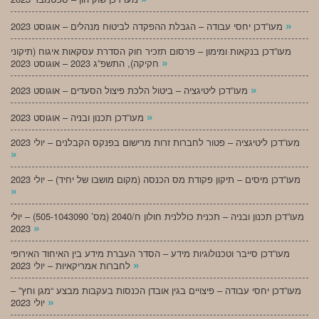
»
מעו”דכן יחסי עבודה – הגבלת ההפקדה לביטוח מנהלים – אוגוסט 2023
מעו”דכן בנקאות ומימון – פרסום תזכיר חוק הסדרת עסקאות איגוח (תיקוני
»
חקיקה), התשפ”ג 2023 – אוגוסט 2023
»
מעו”דכן ליטיגציה – ביטול הלכת פיצול הסעדים – אוגוסט 2023
»
מעו”דכן תכנון ובניה – אוגוסט 2023
מעו”דכן ליטיגציה – פטור לחברות זרות מרישום בפנקס הקבלנים – יולי 2023
»
מעו”דכן מיסים – תיקון פקודת מס הכנסה (מקום מושבו של יחיד) – יולי 2023
»
מעו”דכן תכנון ובניה – תכנית כוללנית חולון ח/2040 (מס’ 505-1043090) – יולי
»
2023
מעו”דכן סייבר וטכנולוגיות מידע – הסדר העברת מידע בין האיחוד האירופי
»
לחברות אמריקאיות – יולי 2023
מעו”דכן יחסי עבודה – פיצויים בגין אובדן הכנסות בעקבות מבצע “מגן וחץ” –
»
יולי 2023