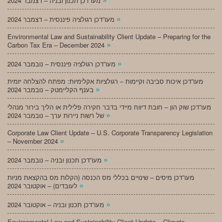
מעו”דכן תכנון ובניה – דצמבר 2024
»
מעו”דכן רגולציה פיננסית – דצמבר 2024
Environmental Law and Sustainability Client Update – Preparing for the
»
Carbon Tax Era – December 2024
»
מעו”דכן רגולציה פיננסית – נובמבר 2024
מעו”דכן איכות סביבה וקיימות – רגולציות אקלימיות: מפתח להצלחה יזמית
»
בענף הקליימטק – נובמבר 2024
מעו”דכן שוק הון – חובת דיווח מיידי בדבר חקירה פלילית או הליך בירור מנהלי
»
של רשות ניירות ערך – נובמבר 2024
Corporate Law Client Update – U.S. Corporate Transparency Legislation
»
– November 2024
»
מעו”דכן תכנון ובניה – נובמבר 2024
מעו”דכן מיסים – שינויים בכללי מס הכנסה (הקלות מס בהקצאת מניות
»
לעובדים) – אוקטובר 2024
»
מעו”דכן תכנון ובניה – אוקטובר 2024
Environmental Law and Sustainability Client Update – Climate