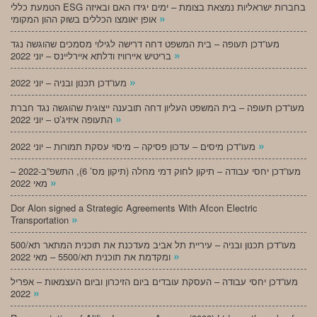
הטמעת כללי ESG בחברות ישראליות נמצאת בצומת – ימים יגידו האם ובאיזה
»
אופן יאומצו הכללים בשוק ההון המקומי
מעו”דכן תעופה – בית המשפט דחה דרישה לגילוי מסמכים שהוגשה נגד
»
בריטיש איירוויז ודלתא איירליינס – יוני 2022
»
מעו”דכן תכנון ובניה – יוני 2022
מעו”דכן תעופה – בית המשפט העליון דחה תובענה ייצוגית שהוגשה נגד חברת
»
התעופה איזיג’ט – יוני 2022
»
מעו”דכן מיסים – עדכון פסיקה – מיסוי עסקת תמורות – יוני 2022
מעו”דכן יחסי עבודה – תיקון לחוק דמי מחלה (תיקון מס’ 6), התשפ”ב-2022 –
»
מאי 2022
Dor Alon signed a Strategic Agreements With Afcon Electric
»
Transportation
מעו”דכן תכנון ובניה – עיריית תל אביב מעדכנת את תוכנית המתאר תא/500
»
ומקדמת את תוכנית תא/5500 – מאי 2022
מעו”דכן יחסי עבודה – העסקת עובדים ביום הזיכרון וביום העצמאות – אפריל
»
2022