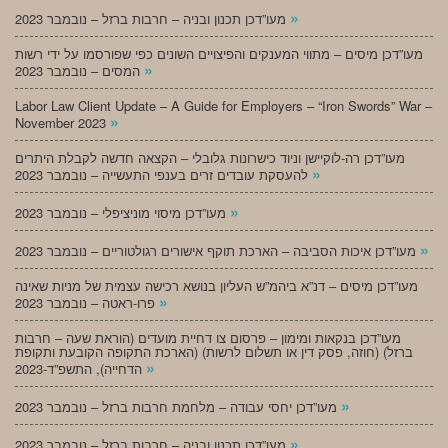
»
מעו”דכן תכנון ובניה – חרבות ברזל – נובמבר 2023
מעו”דכן מיסים – מתווי המענקים והפיצויים השונים כפי שפורסמו על ידי רשות
»
המסים – נובמבר 2023
Labor Law Client Update – A Guide for Employers – “Iron Swords” War –
»
November 2023
מעו”דכן רה-לוקיישן וניוד כישרונות גלובלי – הקצאה חדשה לקבלת היתרים
»
להעסקת עובדים זרים בענפי התעשייה – נובמבר 2023
»
מעו”דכן מיסוי מוניציפלי – נובמבר 2023
»
מעו”דכן איכות הסביבה – הארכת תוקף אישורים רגולטוריים – נובמבר 2023
מעו”דכן מיסים – דנ”א ביהמ”ש העליון בנושא רכישה עצמית של מניות שאינה
»
פרו-ראטה – נובמבר 2023
מעו”דכן בנקאות ומימון – פרסום צו דחיית מועדים (הוראת שעה – חרבות
ברזל) (חוזה, פסק דין או תשלום לרשות) (הארכת התקופה הקובעת ותקופת
»
הדחייה), התשפ”ד-2023
»
מעו”דכן יחסי עבודה – מלחמת חרבות ברזל – נובמבר 2023
»
מעו”דכן תכנון ובניה – חרבות ברזל – נובמבר 2023