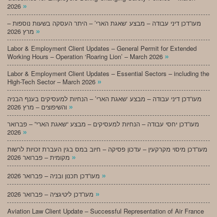
»
2026
מעו”דכן דיני עבודה – מבצע ‘שאגת הארי’ – היתר העסקה בשעות נוספות –
»
מרץ 2026
Labor & Employment Client Updates – General Permit for Extended
»
Working Hours – Operation ‘Roaring Lion’ – March 2026
Labor & Employment Client Updates – Essential Sectors – including the
»
High-Tech Sector – March 2026
מעו”דכן דיני עבודה – מבצע ‘שאגת הארי’ – הנחיות למעסיקים בענף הבניה
»
והשיפוצים – מרץ 2026
מעו”דכן יחסי עבודה – הנחיות למעסיקים – מבצע “שאגת הארי” – פברואר
»
2026
מעו”דכן מיסוי מקרקעין – עדכון פסיקה – חיוב במס בגין העברת זכויות לרשות
»
מקומית – פברואר 2026
»
מעו”דכן תכנון ובניה – פברואר 2026
»
מעו”דכן ליטיגציה – פברואר 2026
Aviation Law Client Update – Successful Representation of Air France