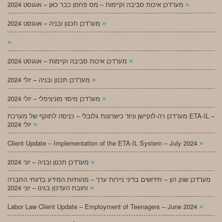
»
מעו”דכן איכות סביבה וקיימות – מס פחמן כבר כאן – אוגוסט 2024
»
מעו”דכן תכנון ובניה – אוגוסט 2024
»
»
מעו”דכן איכות סביבה וקיימות – אוגוסט 2024
»
מעו”דכן תכנון ובניה – יולי 2024
»
מעו”דכן מיסוי מוניציפלי – יולי 2024
מעו”דכן רה-לוקיישן וניוד כישרונות גלובלי – כניסה לתוקף של מערכת ETA-IL –
»
יולי 2024
»
Client Update – Implementation of the ETA-IL System – July 2024
»
מעו”דכן תכנון ובניה – יוני 2024
מעו”דכן שוק הון – חידושים בדיני ניירות ערך – מהותיות המידע בדווחי החברה
»
וחובת העדכון בגינו – יוני 2024
»
Labor Law Client Update – Employment of Teenagers – June 2024