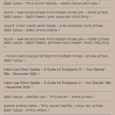
»
עקיף לחוק הביטוח הלאומי – מלחמת “חרבות ברזל” – דצמבר 2023
מעו”דכן מיסים – חוק הארכת תקופות ודחיית מועדים (הוראת שעה – חרבות
»
ברזל) (הליכי מס ומענקי סיוע), התשפ”ד-2023 – דצמבר 2023
מעו”דכן סייבר וטכנולוגיות מידע – סמכות חדשה למערך הסייבר להנחות
»
ארגונים פרטיים במשק – נובמבר 2023
מעו”דכן רגולציה – חוק הארכת תקופות ודחיית מועדים (הוראת שעה – חרבות
ברזל) (סדרי מינהל, תקופות כהונה ותאגידים), התשפ”ד-2023 – נובמבר 2023
»
מעו”דכן שוק הון – הארכת תקופות ודחיית מועדים הקבועים בחוק החברות –
»
נובמבר 2023
Labor Law Client Update – A Guide for Employers III – “Iron Swords”
»
War – November 2023
Labor Law Client Update – A Guide for Employers II – “Iron Swords” War
»
– November 2023
»
מעו”דכן מיסים – “חרבות ברזל” – נזקי המלחמה – נובמבר 2023
מעו”דכן יחסי עבודה – מלחמת “חרבות ברזל” – מתווה הפיצויים לעסקים
»
והקלות בחל”ת – נובמבר 2023