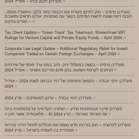
»
מעו”דכן תכנון ובניה – אפריל 2024
;מעו”דכן מיסים – חוק לתיקון פקודת מס הכנסה (מס’ 272), התשפ”ד-2024:
חובות דיווח שונות לרשות המיסים בקשר עם נאמנויות, עולים חדשים ותושבים
»
חוזרים ותיקים –
Tax Client Update – “Green Track” Tax Treatment: Streamlined VAT
»
Rulings for Venture Capital and Private Equity Funds – April 2024
Corporate Law Legal Update – Additional Regulatory Relief for Israeli
»
Companies Traded on Certain Foreign Exchanges – April 2024
מעו”דכן מיסים – בקשה במסלול ירוק: חיוב במס ערך מוסף של שירותים
»
הניתנים לקרנות השקעה בהון סיכון ופרייבט אקוויטי – אפריל 2024
מעו”דכן יחסי עבודה – הקפאה והפחתה של דמי הבראה לשנת 2024 – אפריל
»
2024
»
מעו”דכן יחסי עבודה – עדכון למעסיקים – מרץ 2024
מעו”דכן סייבר וטכנולוגיות מידע – רגולציה תקדימית על טכנולוגיות בינה
»
מלאכותית: אושר חוק ה – AI של האיחוד האירופי – מרץ 2024
מעו”דכן ליטיגציה – חוק בוררות חדש משנה את הכללים לניהול הליכי בוררות
»
מסחרית בין-לאומית בישראל – מרץ 2024