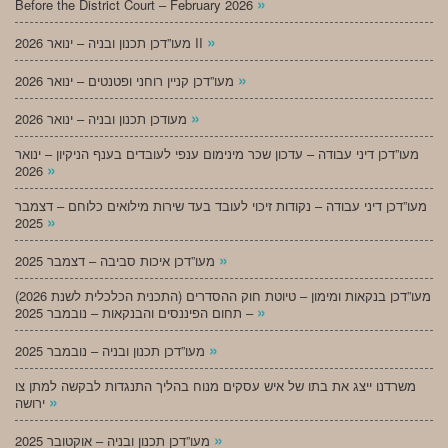
»
Before the District Court – February 2026
»
מעו”דכן תכנון ובניה – ינואר 2026 II
»
מעו”דכן קניין רוחני ופטנטים – ינואר 2026
»
מעודכן תכנון ובניה – ינואר 2026
מעו”דכן דיני עבודה – עדכון שכר מינימום ענפי לעובדים בענף הניקיון – ינואר
»
2026
מעו”דכן דיני עבודה – נקודות זיכוי לעובד בעד שירות מילואים כלוחם – דצמבר
»
2025
»
מעו”דכן איכות סביבה – דצמבר 2025
מעו”דכן בנקאות ומימון – טיוטת חוק ההסדרים (התכנית הכלכלית לשנת 2026)
»
– תחום הפיננסים והבנקאות – נובמבר 2025
»
מעו”דכן תכנון ובניה – נובמבר 2025
משרדנו ייצג את בתו של איש עסקים מנוח בהליך התנגדות לבקשה למתן צו
»
ירושה
»
מעו”דכן תכנון ובניה – אוקטובר 2025