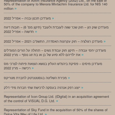
Representation of Alifim Insurance Agency (2002) Ltd., on the sale of
50% of the company to Menora Mivtachim Insurance Ltd. for NIS 140
»
million
»
מעו”דכן תכנון ובניה – אפריל 2022
מעו”דכן שוק הון – חוק שכר שווה לעובדת ולעובד (תיקון מס’ 6) – חובות דיווח
»
חדשות – אפריל 2022
»
מעו”דכן רגולציה – חוק עקרונות האסדרה, התשפ”ב-2021 – אפריל 2022
מעו”דכן יחסי עבודה – תיקון חוק עבודת נשים – תחולה על הורים המגדלים
»
את ילדיהם ללא סיוע של בן או בת זוג נוסף – מרץ 2022
מעו”דכן מיסים – פסיקת ביהמ”ש העליון בנושא הוצאות פיתוח לצרכי מס
»
רכישה – מרץ 2022
»
מכירת השליטה בגסטטנרטק לחברת מטריקס
»
ייצוג רפק אנרגיה בעסקה לרכישת שתי חברות מידי דלק
Representation of Icon Group Ltd. (iDigital) in an acquisition agreement
»
of the control of VISUAL D.G. Ltd.
Representation of Sky Fund in the acquisition of 50% of the shares of
»
Dolce Vita Way of Life Ltd.