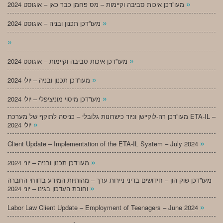
»
מעו”דכן איכות סביבה וקיימות – מס פחמן כבר כאן – אוגוסט 2024
»
מעו”דכן תכנון ובניה – אוגוסט 2024
»
»
מעו”דכן איכות סביבה וקיימות – אוגוסט 2024
»
מעו”דכן תכנון ובניה – יולי 2024
»
מעו”דכן מיסוי מוניציפלי – יולי 2024
מעו”דכן רה-לוקיישן וניוד כישרונות גלובלי – כניסה לתוקף של מערכת ETA-IL –
»
יולי 2024
»
Client Update – Implementation of the ETA-IL System – July 2024
»
מעו”דכן תכנון ובניה – יוני 2024
מעו”דכן שוק הון – חידושים בדיני ניירות ערך – מהותיות המידע בדווחי החברה
»
וחובת העדכון בגינו – יוני 2024
»
Labor Law Client Update – Employment of Teenagers – June 2024