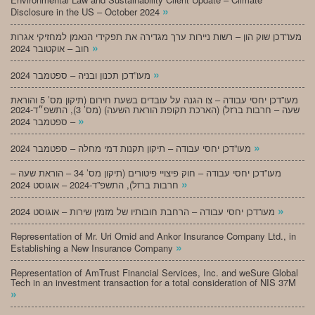
»
Disclosure in the US – October 2024
מעו”דכן שוק הון – רשות ניירות ערך מגדירה את תפקידי הנאמן למחזיקי אגרות
»
חוב – אוקטובר 2024
»
מעו”דכן תכנון ובניה – ספטמבר 2024
מעו”דכן יחסי עבודה – צו הגנה על עובדים בשעת חירום (תיקון מס’ 5 והוראת
שעה – חרבות ברזל) (הארכת תקופת הוראת השעה) (מס’ 3), התשפ״ד-2024
»
– ספטמבר 2024
»
מעו”דכן יחסי עבודה – תיקון תקנות דמי מחלה – ספטמבר 2024
מעו”דכן יחסי עבודה – חוק פיצויי פיטורים (תיקון מס’ 34 – הוראת שעה –
»
חרבות ברזל), התשפ”ד-2024 – אוגוסט 2024
»
מעו”דכן יחסי עבודה – הרחבת חובותיו של מזמין שירות – אוגוסט 2024
Representation of Mr. Uri Omid and Ankor Insurance Company Ltd., in
»
Establishing a New Insurance Company
Representation of AmTrust Financial Services, Inc. and weSure Global
Tech in an investment transaction for a total consideration of NIS 37M
»