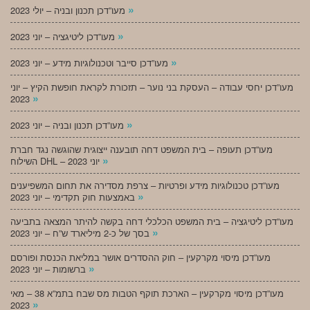
»
מעו”דכן תכנון ובניה – יולי 2023
»
מעו”דכן ליטיגציה – יוני 2023
»
מעו”דכן סייבר וטכנולוגיות מידע – יוני 2023
מעו”דכן יחסי עבודה – העסקת בני נוער – תזכורת לקראת חופשת הקיץ – יוני
»
2023
»
מעו”דכן תכנון ובניה – יוני 2023
מעו”דכן תעופה – בית המשפט דחה תובענה ייצוגית שהוגשה נגד חברת
»
השילוח DHL – יוני 2023
מעו”דכן טכנולוגיות מידע ופרטיות – צרפת מסדירה את תחום המשפיענים
»
באמצעות חוק תקדימי – יוני 2023
מעו”דכן ליטיגציה – בית המשפט הכלכלי דחה בקשה להיתר המצאה בתביעה
»
בסך של כ-2 מיליארד ש”ח – יוני 2023
מעו”דכן מיסוי מקרקעין – חוק ההסדרים אושר במליאת הכנסת ופורסם
»
ברשומות – יוני 2023
מעו”דכן מיסוי מקרקעין – הארכת תוקף הטבות מס שבח בתמ”א 38 – מאי
»
2023