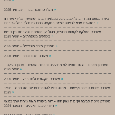
»
מעו”דכן תכנון ובניה – פברואר 2025
בית המשפט המחוזי בתל אביב קיבל במלואה תביעה שהוגשה על ידי משרדנו
»
במסגרת מו”מ לכניסה למיזם השקעה בפרויקט נדל”ן בתל אביב-יפו
מעו”דכן מחלקת לקוחות פרטיים, ניהול הון משפחתי והעברות בין-דוריות
»
בעסקים משפחתיים – ינואר 2025
»
מעו”דכן מיסוי מוניציפלי – ינואר 2025
»
מעודכן תכנון ובניה – ינואר 2025
מעו”דכן מיסים – מיסוי רווחים לא מחולקים וחברות מעטים – עדכון חקיקה –
»
ינואר 2025
»
מעו”דכן תקשורת ולשון הרע – ינואר 2025
מעו”דכן איכות סביבה וקיימות – מתווה סיוע להתמודדות עם מס פחמן – ינואר
»
2025
מעו”דכן איכות סביבה וקיימות ושוק ההון – דוח ביקורת רשות ניירות ערך בנושא
»
דיווחי סביבה ואקלים – דצמבר 2024
»