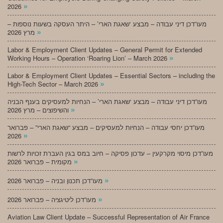
»
2026
מעו”דכן דיני עבודה – מבצע ‘שאגת הארי’ – היתר העסקה בשעות נוספות –
»
מרץ 2026
Labor & Employment Client Updates – General Permit for Extended
»
Working Hours – Operation ‘Roaring Lion’ – March 2026
Labor & Employment Client Updates – Essential Sectors – including the
»
High-Tech Sector – March 2026
מעו”דכן דיני עבודה – מבצע ‘שאגת הארי’ – הנחיות למעסיקים בענף הבניה
»
והשיפוצים – מרץ 2026
מעו”דכן יחסי עבודה – הנחיות למעסיקים – מבצע “שאגת הארי” – פברואר
»
2026
מעו”דכן מיסוי מקרקעין – עדכון פסיקה – חיוב במס בגין העברת זכויות לרשות
»
מקומית – פברואר 2026
»
מעו”דכן תכנון ובניה – פברואר 2026
»
מעו”דכן ליטיגציה – פברואר 2026
Aviation Law Client Update – Successful Representation of Air France