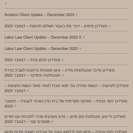
»
»
Aviation Client Update – December 2023
»
מעו”דכן מיסים – זיכויי מס בעבור תשלום תרומות – דצמבר 2023
»
Labor Law Client Update – December 2023 II
»
Labor Law Client Update – December 2023
»
מעו”דכן תכנון ובניה – דצמבר 2023
מעו”דכן סייבר וטכנולוגיות מידע – עיגון סמכויות נרחבות לשב”כ בזירת
»
הטכנולוגיה והסייבר – דצמבר 2023
מעו”דכן ליטיגציה – הגשת עתירה נגד תנאי מכרז לאחר מועד הגשת ההצעות –
»
דצמבר 2023
מעו”דכן יחסי עבודה – פסיקה תקדימית של בית הדין הארצי לעבודה – דצמבר
»
2023
מעו”דכן היי-טק, טכנולוגיה והון סיכון – ערוץ מענקים מהיר לחברות עם תזרים
»
מזומנים קצר – דצמבר 2023
מעו”דכן יחסי עבודה – תיקון מס’ 5 לחוק הגנה על עובדים בשעת חירום ותיקון