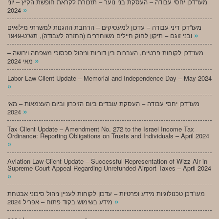
מעו”דכן יחסי עבודה – העסקת בני נוער – תזכורת לקראת חופשת הקיץ – יוני
»
2024
מעו”דכן דיני עבודה – עדכון למעסיקים – הרחבת ההגנות למשרתי מילואים
»
ובני זוגם – תיקון לחוק חיילים משוחררים (החזרה לעבודה), תש”ט-1949
מעו”דכן לקוחות פרטיים, העברות בין דוריות וניהול סכסוכי משפחה וירושה –
»
מאי 2024
Labor Law Client Update – Memorial and Independence Day – May 2024
»
מעו”דכן יחסי עבודה – העסקת עובדים ביום הזיכרון וביום העצמאות – מאי
»
2024
Tax Client Update – Amendment No. 272 to the Israel Income Tax
Ordinance: Reporting Obligations on Trusts and Individuals – April 2024
»
Aviation Law Client Update – Successful Representation of Wizz Air in
Supreme Court Appeal Regarding Unrefunded Airport Taxes – April 2024
»
מעו”דכן טכנולוגיות מידע ופרטיות – עדכון לקוחות לעניין ניהול סיכוני אבטחת
»
מידע בשימוש בקוד פתוח – אפריל 2024