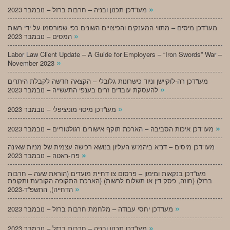
»
מעו”דכן תכנון ובניה – חרבות ברזל – נובמבר 2023
מעו”דכן מיסים – מתווי המענקים והפיצויים השונים כפי שפורסמו על ידי רשות
»
המסים – נובמבר 2023
Labor Law Client Update – A Guide for Employers – “Iron Swords” War –
»
November 2023
מעו”דכן רה-לוקיישן וניוד כישרונות גלובלי – הקצאה חדשה לקבלת היתרים
»
להעסקת עובדים זרים בענפי התעשייה – נובמבר 2023
»
מעו”דכן מיסוי מוניציפלי – נובמבר 2023
»
מעו”דכן איכות הסביבה – הארכת תוקף אישורים רגולטוריים – נובמבר 2023
מעו”דכן מיסים – דנ”א ביהמ”ש העליון בנושא רכישה עצמית של מניות שאינה
»
פרו-ראטה – נובמבר 2023
מעו”דכן בנקאות ומימון – פרסום צו דחיית מועדים (הוראת שעה – חרבות
ברזל) (חוזה, פסק דין או תשלום לרשות) (הארכת התקופה הקובעת ותקופת
»
הדחייה), התשפ”ד-2023
»
מעו”דכן יחסי עבודה – מלחמת חרבות ברזל – נובמבר 2023
»
מעו”דכן תכנון ובניה – חרבות ברזל – נובמבר 2023