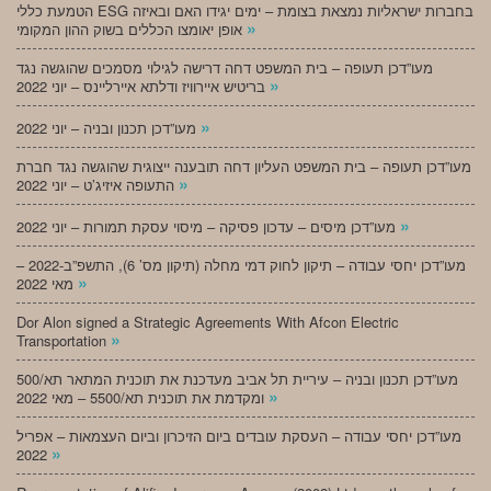
הטמעת כללי ESG בחברות ישראליות נמצאת בצומת – ימים יגידו האם ובאיזה
»
אופן יאומצו הכללים בשוק ההון המקומי
מעו”דכן תעופה – בית המשפט דחה דרישה לגילוי מסמכים שהוגשה נגד
»
בריטיש איירוויז ודלתא איירליינס – יוני 2022
»
מעו”דכן תכנון ובניה – יוני 2022
מעו”דכן תעופה – בית המשפט העליון דחה תובענה ייצוגית שהוגשה נגד חברת
»
התעופה איזיג’ט – יוני 2022
»
מעו”דכן מיסים – עדכון פסיקה – מיסוי עסקת תמורות – יוני 2022
מעו”דכן יחסי עבודה – תיקון לחוק דמי מחלה (תיקון מס’ 6), התשפ”ב-2022 –
»
מאי 2022
Dor Alon signed a Strategic Agreements With Afcon Electric
»
Transportation
מעו”דכן תכנון ובניה – עיריית תל אביב מעדכנת את תוכנית המתאר תא/500
»
ומקדמת את תוכנית תא/5500 – מאי 2022
מעו”דכן יחסי עבודה – העסקת עובדים ביום הזיכרון וביום העצמאות – אפריל
»
2022