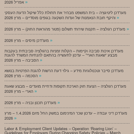
»
אפריל 2026
מעו”דכן ליטיגציה – בית המשפט מבהיר את תחולת כלל שיקול הדעת העסקי
»
והיקף חובת הנאמנות של ועדות השקעה בגופים מוסדיים – מרץ 2026
»
מעו”דכן רגולציה – תקנות שירותי תשלום (פטור מהוראות החוק) – מרץ 2026
»
מעו”דכן מיסים – מרץ 2026
מעו”דכן איכות סביבה וקיימות – הקלות זמניות ברגולציה סביבתית בעקבות
מבצע “שאגת הארי” – עדכון לתעשייה בהתאם להנחיות המשרד להגנת
»
הסביבה – מרץ 2026
מעו”דכן סייבר וטכנולוגיות מידע – גילוי דעת הרשות להגנת הפרטיות בנושא
»
הסכמה – מרץ 2026
מעו”דכן רגולציה – הצעת חוק הארכת תקופות ודחיית מועדים – מבצע שאגת
»
הארי – מרץ 2026
»
מעו”דכן תכנון ובניה – מרץ 2026
מעו”דכן דיני עבודה – עדכון שכר המינימום במשק החל מיום 1.4.2026 – מרץ
»
2026
Labor & Employment Client Updates – Operation ‘Roaring Lion’ –
Guidelines for Employers During Changing Safety Policies – March