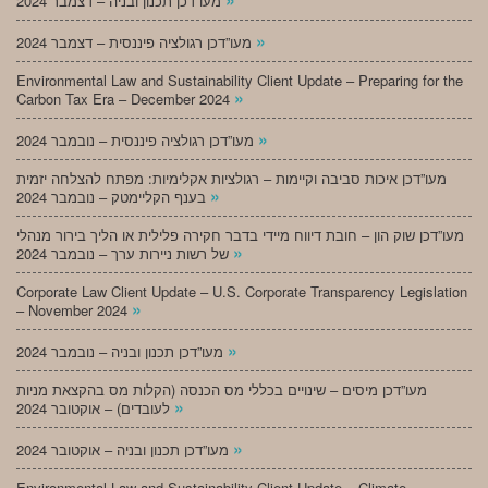
מעו”דכן תכנון ובניה – דצמבר 2024
»
מעו”דכן רגולציה פיננסית – דצמבר 2024
Environmental Law and Sustainability Client Update – Preparing for the
»
Carbon Tax Era – December 2024
»
מעו”דכן רגולציה פיננסית – נובמבר 2024
מעו”דכן איכות סביבה וקיימות – רגולציות אקלימיות: מפתח להצלחה יזמית
»
בענף הקליימטק – נובמבר 2024
מעו”דכן שוק הון – חובת דיווח מיידי בדבר חקירה פלילית או הליך בירור מנהלי
»
של רשות ניירות ערך – נובמבר 2024
Corporate Law Client Update – U.S. Corporate Transparency Legislation
»
– November 2024
»
מעו”דכן תכנון ובניה – נובמבר 2024
מעו”דכן מיסים – שינויים בכללי מס הכנסה (הקלות מס בהקצאת מניות
»
לעובדים) – אוקטובר 2024
»
מעו”דכן תכנון ובניה – אוקטובר 2024
Environmental Law and Sustainability Client Update – Climate