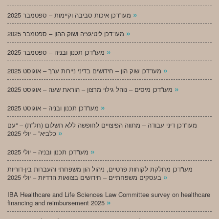
»
מעו”דכן איכות סביבה וקיימות – ספטמבר 2025
»
מעו”דכן ליטיגציה ושוק ההון – ספטמבר 2025
»
מעו”דכן תכנון ובניה – ספטמבר 2025
»
מעו”דכן שוק הון – חידושים בדיני ניירות ערך – אוגוסט 2025
»
מעו”דכן מיסים – נוהל גילוי מרצון – הוראת שעה – אוגוסט 2025
»
מעו”דכן תכנון ובניה – אוגוסט 2025
מעו”דכן דיני עבודה – מתווה הפיצויים לחופשה ללא תשלום (חל”ת) – “עם
»
כלביא” – יולי 2025
»
מעו”דכן תכנון ובניה – יולי 2025
מעו”דכן מחלקת לקוחות פרטיים, ניהול הון משפחתי והעברות בין-דוריות
»
בעסקים משפחתיים – חידושים בצוואות הדדיות – יולי 2025
IBA Healthcare and Life Sciences Law Committee survey on healthcare
»
financing and reimbursement 2025