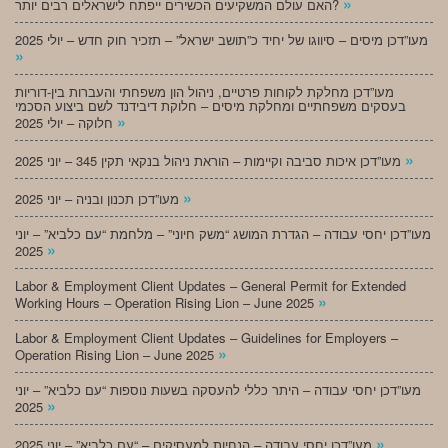
»
האם עולם המשקיעים הכשירים ייפתח לישראלים רבים יותר?
מעו”דכן מיסים – סיווגו של יחיד כ”תושב ישראל” – תזכיר חוק חדש – יולי 2025
»
מעו”דכן מחלקת לקוחות פרטיים, ניהול הון משפחתי והעברות בין-דוריות
בעסקים משפחתיים ומחלקת מיסים – חלוקת דיבידנד לשם ביצוע הסכמי
»
חלוקה – יולי 2025
»
מעו”דכן איכות סביבה וקיימות – הוראת ניהול בנקאי תקין 345 – יוני 2025
»
מעו”דכן תכנון ובניה – יוני 2025
מעו”דכן יחסי עבודה – הגדרת המושג “משק חיוני” – מלחמת “עם כלביא” – יוני
»
2025
Labor & Employment Client Updates – General Permit for Extended
»
Working Hours – Operation Rising Lion – June 2025
Labor & Employment Client Updates – Guidelines for Employers –
»
Operation Rising Lion – June 2025
מעו”דכן יחסי עבודה – היתר כללי להעסקה בשעות נוספות “עם כלביא” – יוני
»
2025
»
מעו”דכן יחסי עבודה – הנחיות למעסיקים – “עם כלביא” – יוני 2025