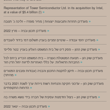
Representation of Tower Semiconductor Ltd. in its acquisition by Intel,
»
at a value of $5.4 billion (!)
»
מעו”דכן תחרות ותובענות ייצוגיות | מחיר מופרז – זליכה נ’ תנובה
»
מעו”דכן תכנון ובניה – מרץ 2022
»
מעו”דכן יחסי עבודה – שינויים זמניים בעניין תשלום דמי בידוד לעובדים
»
‘מעו”דכן שוק ההון – פסק דינו של בית המשפט העליון בעניין ‘בטר פלייס
מעו”דכן שוק הון – תנועת המטוטלת נעצרה – בית המשפט הכריע ביחס לכל
»
החברות הדואליות: על כללי האחריות לדיווח יחול הדין הזר
מעו”דכן תכנון ובניה – תיקון לתקנות התכנון והבניה (עבודות ומבנים הפטורים
»
מהיתר)
מעו”דכן שוק הון – עדכוני חקיקה והנחיות רשות ניירות ערך לשנת 2021 בדבר
»
הדוחות התקופתיים
»
מעו”דכן שוק הון – ניצול הזדמנות עסקית של חברה בידי נושא משרה בה
»
מעו”דכן תכנון ובניה – ינואר 2022