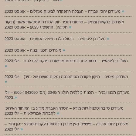
»
מעו”דכן יחסי עבודה – הגבלת ההפקדה לביטוח מנהלים – אוגוסט 2023
מעו”דכן בנקאות ומימון – פרסום תזכיר חוק הסדרת עסקאות איגוח (תיקוני
»
חקיקה), התשפ”ג 2023 – אוגוסט 2023
»
מעו”דכן ליטיגציה – ביטול הלכת פיצול הסעדים – אוגוסט 2023
»
מעו”דכן תכנון ובניה – אוגוסט 2023
מעו”דכן ליטיגציה – פטור לחברות זרות מרישום בפנקס הקבלנים – יולי 2023
»
מעו”דכן מיסים – תיקון פקודת מס הכנסה (מקום מושבו של יחיד) – יולי 2023
»
מעו”דכן תכנון ובניה – תכנית כוללנית חולון ח/2040 (מס’ 505-1043090) – יולי
»
2023
מעו”דכן סייבר וטכנולוגיות מידע – הסדר העברת מידע בין האיחוד האירופי
»
לחברות אמריקאיות – יולי 2023
מעו”דכן יחסי עבודה – פיצויים בגין אובדן הכנסות בעקבות מבצע “מגן וחץ” –
»
יולי 2023