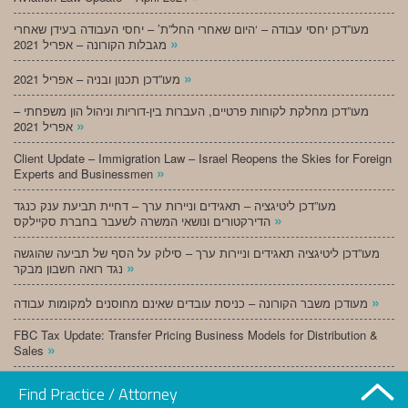
מעו”דכן יחסי עבודה – ‘היום שאחרי החל”ת’ – יחסי העבודה בעידן שאחרי
»
מגבלות הקורונה – אפריל 2021
»
מעו”דכן תכנון ובניה – אפריל 2021
מעו”דכן מחלקת לקוחות פרטיים, העברות בין-דוריות וניהול הון משפחתי –
»
אפריל 2021
Client Update – Immigration Law – Israel Reopens the Skies for Foreign
»
Experts and Businessmen
מעו”דכן ליטיגציה – תאגידים וניירות ערך – דחיית תביעת ענק כנגד
»
הדירקטורים ונושאי המשרה לשעבר בחברת סקיילקס
מעו”דכן ליטיגציה תאגידים וניירות ערך – סילוק על הסף של תביעה שהוגשה
»
נגד רואה חשבון מבקר
»
מעודכן משבר הקורונה – כניסת עובדים שאינם מחוסנים למקומות עבודה
FBC Tax Update: Transfer Pricing Business Models for Distribution &
»
Sales
»
מעו”דכן תכנון ובניה – מרץ 2021
Find Practice / Attorney