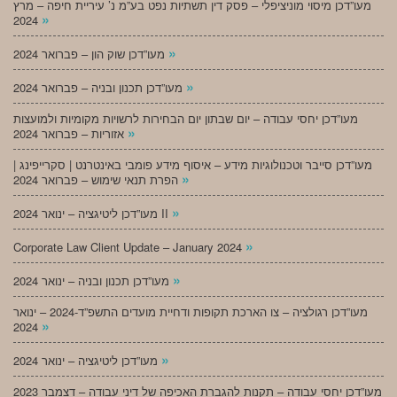
מעו”דכן מיסוי מוניציפלי – פסק דין תשתיות נפט בע”מ נ’ עיריית חיפה – מרץ
»
2024
»
מעו”דכן שוק הון – פברואר 2024
»
מעו”דכן תכנון ובניה – פברואר 2024
מעו”דכן יחסי עבודה – יום שבתון יום הבחירות לרשויות מקומיות ולמועצות
»
אזוריות – פברואר 2024
מעו”דכן סייבר וטכנולוגיות מידע – איסוף מידע פומבי באינטרנט | סקרייפינג |
»
הפרת תנאי שימוש – פברואר 2024
»
מעו”דכן ליטיגציה – ינואר 2024 II
»
Corporate Law Client Update – January 2024
»
מעו”דכן תכנון ובניה – ינואר 2024
מעו”דכן רגולציה – צו הארכת תקופות ודחיית מועדים התשפ”ד-2024 – ינואר
»
2024
»
מעו”דכן ליטיגציה – ינואר 2024
מעו”דכן יחסי עבודה – תקנות להגברת האכיפה של דיני עבודה – דצמבר 2023