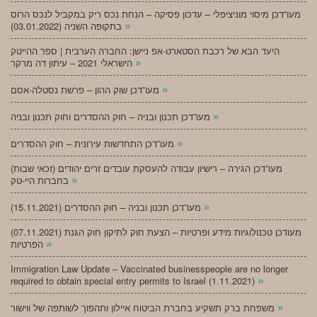
מעו”דכן מיסוי מוניציפלי – עדכון פסיקה – הנחת נכס ריק במקביל לנכס הרוס
»
בתקופה השניה (03.01.2022)
היעד הבא של רכבת הסטארט-אפ ניישן: החברה הערבית | ספר ההייטק
»
הישראלי 2021 – עיתון דה מרקר
»
מעו”דכן שוק ההון – פרשת נסטלה-אסם
»
מעו”דכן תכנון ובניה – חוק ההסדרים וחוק תכנון ובניה
»
מעו”דכן התחדשות עירונית – חוק ההסדרים
מעו”דכן הגירה – רישיון עבודה להעסקת עובדים זרים יהודים (זכאי שבות)
»
בחברות היי-טק
»
מעו”דכן תכנון ובניה – חוק ההסדרים (15.11.2021)
(07.11.2021) מעודכן טכנולוגיות מידע ופרטיות – הצעת חוק לתיקון חוק הגנת
»
הפרטיות
Immigration Law Update – Vaccinated businesspeople are no longer
»
required to obtain special entry permits to Israel (1.11.2021)
»
משפחת ברק תשקיע בחברת הביטוח איילון ותהפוך לשותפה של ווישור