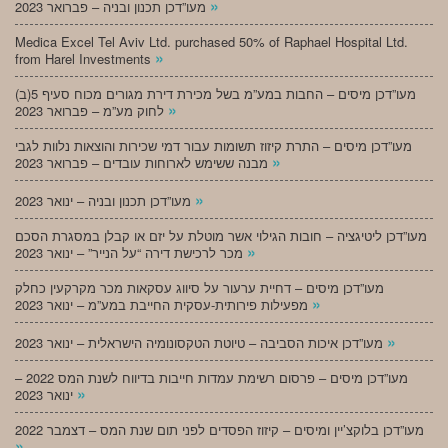
»
מעו”דכן תכנון ובניה – פברואר 2023
Medica Excel Tel Aviv Ltd. purchased 50% of Raphael Hospital Ltd.
»
from Harel Investments
מעו”דכן מיסים – החבות במע”מ בשל מכירת דירת מגורים מכוח סעיף 5(ב)
»
לחוק מע”מ – פברואר 2023
מעו”דכן מיסים – התרת קיזוז תשומות עבור דמי שכירות והוצאות נלוות לגבי
»
מבנה ששימש לארוחות עובדים – פברואר 2023
»
מעו”דכן תכנון ובניה – ינואר 2023
מעו”דכן ליטיגציה – חובות הגילוי אשר מוטלת על יזם או קבלן במסגרת הסכם
»
מכר לרכישת דירה “על הנייר” – ינואר 2023
מעו”דכן מיסים – דחיית ערעור על סיווג עסקאות מכר מקרקעין כחלק
»
מפעילות פירותית-עסקית החייבת במע”מ – ינואר 2023
»
מעו”דכן איכות הסביבה – טיוטת הטקסונומיה הישראלית – ינואר 2023
מעו”דכן מיסים – פרסום רשימת עמדות חייבות בדיווח לשנת המס 2022 –
»
ינואר 2023
מעו”דכן בלוקצ’יין ומיסים – קיזוז הפסדים לפני תום שנת המס – דצמבר 2022
»