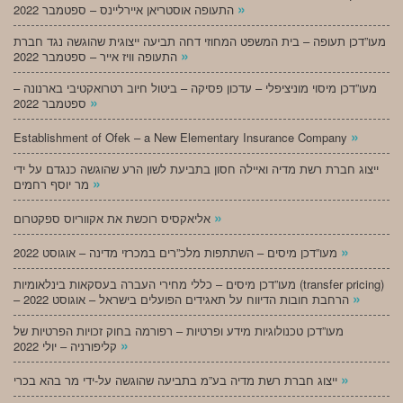
»
התעופה אוסטריאן איירליינס – ספטמבר 2022
מעו”דכן תעופה – בית המשפט המחוזי דחה תביעה ייצוגית שהוגשה נגד חברת
»
התעופה וויז אייר – ספטמבר 2022
מעו”דכן מיסוי מוניציפלי – עדכון פסיקה – ביטול חיוב רטרואקטיבי בארנונה –
»
ספטמבר 2022
»
Establishment of Ofek – a New Elementary Insurance Company
ייצוג חברת רשת מדיה ואיילה חסון בתביעת לשון הרע שהוגשה כנגדם על ידי
»
מר יוסף רחמים
»
אליאקסיס רוכשת את אקווריוס ספקטרום
»
מעו”דכן מיסים – השתתפות מלכ”רים במכרזי מדינה – אוגוסט 2022
מעו”דכן מיסים – כללי מחירי העברה בעסקאות בינלאומיות (transfer pricing)
»
– הרחבת חובות הדיווח על תאגידים הפועלים בישראל – אוגוסט 2022
מעו”דכן טכנולוגיות מידע ופרטיות – רפורמה בחוק זכויות הפרטיות של
»
קליפורניה – יולי 2022
»
ייצוג חברת רשת מדיה בע”מ בתביעה שהוגשה על-ידי מר בהא בכרי