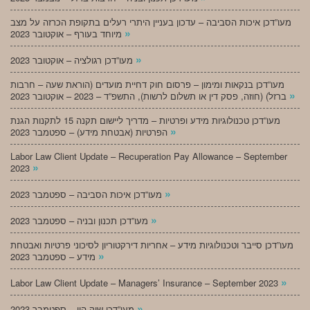
מעו”דכן איכות הסביבה – עדכון בעניין היתרי רעלים בתקופת הכרזה על מצב
»
מיוחד בעורף – אוקטובר 2023
»
מעו”דכן רגולציה – אוקטובר 2023
מעו”דכן בנקאות ומימון – פרסום חוק דחיית מועדים (הוראת שעה – חרבות
»
ברזל) (חוזה, פסק דין או תשלום לרשות), התשפ”ד – 2023 – אוקטובר 2023
מעו”דכן טכנולוגיות מידע ופרטיות – מדריך ליישום תקנה 15 לתקנות הגנת
»
הפרטיות (אבטחת מידע) – ספטמבר 2023
Labor Law Client Update – Recuperation Pay Allowance – September
»
2023
»
מעו”דכן איכות הסביבה – ספטמבר 2023
»
מעו”דכן תכנון ובניה – ספטמבר 2023
מעו”דכן סייבר וטכנולוגיות מידע – אחריות דירקטוריון לסיכוני פרטיות ואבטחת
»
מידע – ספטמבר 2023
»
Labor Law Client Update – Managers’ Insurance – September 2023
»
מעו”דכן שוק הון – ספטמבר 2023