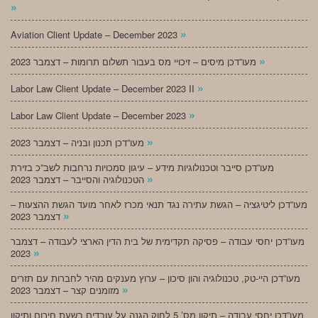
»
»
Aviation Client Update – December 2023
»
מעו”דכן מיסים – זיכויי מס בעבור תשלום תרומות – דצמבר 2023
»
Labor Law Client Update – December 2023 II
»
Labor Law Client Update – December 2023
»
מעו”דכן תכנון ובניה – דצמבר 2023
מעו”דכן סייבר וטכנולוגיות מידע – עיגון סמכויות נרחבות לשב”כ בזירת
»
הטכנולוגיה והסייבר – דצמבר 2023
מעו”דכן ליטיגציה – הגשת עתירה נגד תנאי מכרז לאחר מועד הגשת ההצעות –
»
דצמבר 2023
מעו”דכן יחסי עבודה – פסיקה תקדימית של בית הדין הארצי לעבודה – דצמבר
»
2023
מעו”דכן היי-טק, טכנולוגיה והון סיכון – ערוץ מענקים מהיר לחברות עם תזרים
»
מזומנים קצר – דצמבר 2023
מעו”דכן יחסי עבודה – תיקון מס’ 5 לחוק הגנה על עובדים בשעת חירום ותיקון