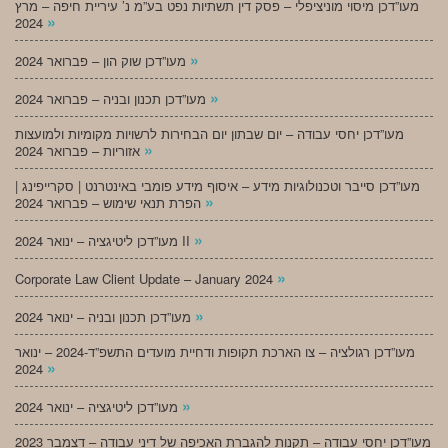
מעו”דכן מיסוי מוניציפלי – פסק דין תשתיות נפט בע”מ נ’ עיריית חיפה – מרץ
»
2024
»
מעו”דכן שוק הון – פברואר 2024
»
מעו”דכן תכנון ובניה – פברואר 2024
מעו”דכן יחסי עבודה – יום שבתון יום הבחירות לרשויות מקומיות ולמועצות
»
אזוריות – פברואר 2024
מעו”דכן סייבר וטכנולוגיות מידע – איסוף מידע פומבי באינטרנט | סקרייפינג |
»
הפרת תנאי שימוש – פברואר 2024
»
מעו”דכן ליטיגציה – ינואר 2024 II
»
Corporate Law Client Update – January 2024
»
מעו”דכן תכנון ובניה – ינואר 2024
מעו”דכן רגולציה – צו הארכת תקופות ודחיית מועדים התשפ”ד-2024 – ינואר
»
2024
»
מעו”דכן ליטיגציה – ינואר 2024
מעו”דכן יחסי עבודה – תקנות להגברת האכיפה של דיני עבודה – דצמבר 2023