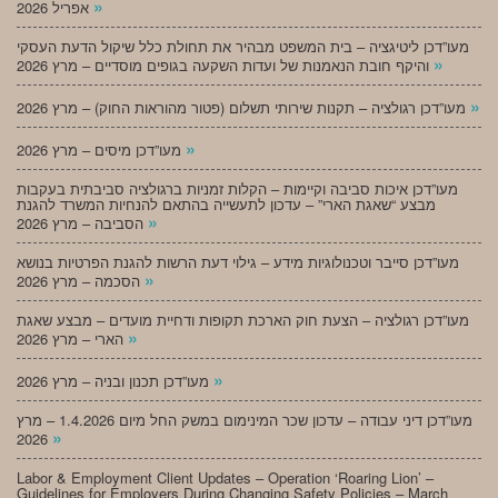
»
אפריל 2026
מעו”דכן ליטיגציה – בית המשפט מבהיר את תחולת כלל שיקול הדעת העסקי
»
והיקף חובת הנאמנות של ועדות השקעה בגופים מוסדיים – מרץ 2026
»
מעו”דכן רגולציה – תקנות שירותי תשלום (פטור מהוראות החוק) – מרץ 2026
»
מעו”דכן מיסים – מרץ 2026
מעו”דכן איכות סביבה וקיימות – הקלות זמניות ברגולציה סביבתית בעקבות
מבצע “שאגת הארי” – עדכון לתעשייה בהתאם להנחיות המשרד להגנת
»
הסביבה – מרץ 2026
מעו”דכן סייבר וטכנולוגיות מידע – גילוי דעת הרשות להגנת הפרטיות בנושא
»
הסכמה – מרץ 2026
מעו”דכן רגולציה – הצעת חוק הארכת תקופות ודחיית מועדים – מבצע שאגת
»
הארי – מרץ 2026
»
מעו”דכן תכנון ובניה – מרץ 2026
מעו”דכן דיני עבודה – עדכון שכר המינימום במשק החל מיום 1.4.2026 – מרץ
»
2026
Labor & Employment Client Updates – Operation ‘Roaring Lion’ –
Guidelines for Employers During Changing Safety Policies – March