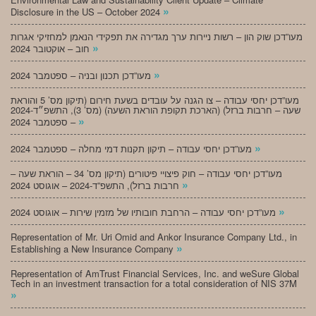
»
Disclosure in the US – October 2024
מעו”דכן שוק הון – רשות ניירות ערך מגדירה את תפקידי הנאמן למחזיקי אגרות
»
חוב – אוקטובר 2024
»
מעו”דכן תכנון ובניה – ספטמבר 2024
מעו”דכן יחסי עבודה – צו הגנה על עובדים בשעת חירום (תיקון מס’ 5 והוראת
שעה – חרבות ברזל) (הארכת תקופת הוראת השעה) (מס’ 3), התשפ״ד-2024
»
– ספטמבר 2024
»
מעו”דכן יחסי עבודה – תיקון תקנות דמי מחלה – ספטמבר 2024
מעו”דכן יחסי עבודה – חוק פיצויי פיטורים (תיקון מס’ 34 – הוראת שעה –
»
חרבות ברזל), התשפ”ד-2024 – אוגוסט 2024
»
מעו”דכן יחסי עבודה – הרחבת חובותיו של מזמין שירות – אוגוסט 2024
Representation of Mr. Uri Omid and Ankor Insurance Company Ltd., in
»
Establishing a New Insurance Company
Representation of AmTrust Financial Services, Inc. and weSure Global
Tech in an investment transaction for a total consideration of NIS 37M
»