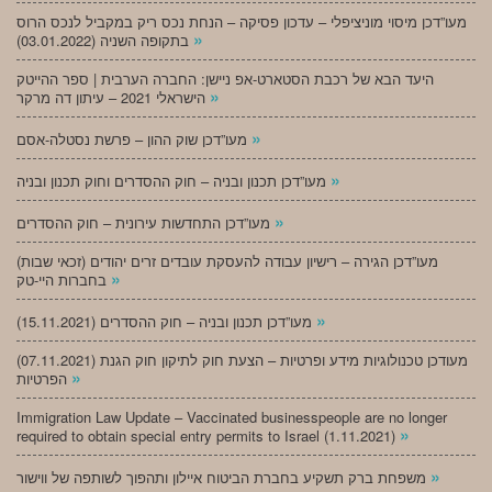
מעו”דכן מיסוי מוניציפלי – עדכון פסיקה – הנחת נכס ריק במקביל לנכס הרוס
»
בתקופה השניה (03.01.2022)
היעד הבא של רכבת הסטארט-אפ ניישן: החברה הערבית | ספר ההייטק
»
הישראלי 2021 – עיתון דה מרקר
»
מעו”דכן שוק ההון – פרשת נסטלה-אסם
»
מעו”דכן תכנון ובניה – חוק ההסדרים וחוק תכנון ובניה
»
מעו”דכן התחדשות עירונית – חוק ההסדרים
מעו”דכן הגירה – רישיון עבודה להעסקת עובדים זרים יהודים (זכאי שבות)
»
בחברות היי-טק
»
מעו”דכן תכנון ובניה – חוק ההסדרים (15.11.2021)
(07.11.2021) מעודכן טכנולוגיות מידע ופרטיות – הצעת חוק לתיקון חוק הגנת
»
הפרטיות
Immigration Law Update – Vaccinated businesspeople are no longer
»
required to obtain special entry permits to Israel (1.11.2021)
»
משפחת ברק תשקיע בחברת הביטוח איילון ותהפוך לשותפה של ווישור