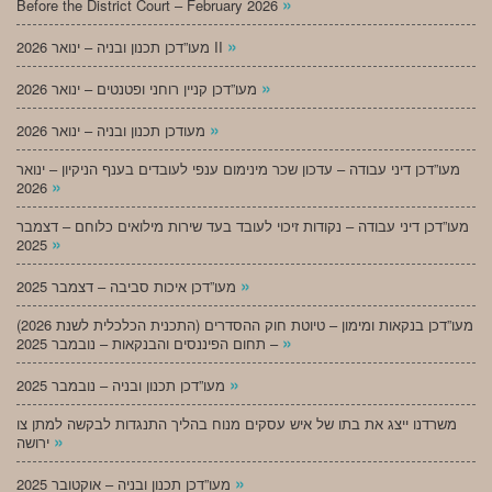
»
Before the District Court – February 2026
»
מעו”דכן תכנון ובניה – ינואר 2026 II
»
מעו”דכן קניין רוחני ופטנטים – ינואר 2026
»
מעודכן תכנון ובניה – ינואר 2026
מעו”דכן דיני עבודה – עדכון שכר מינימום ענפי לעובדים בענף הניקיון – ינואר
»
2026
מעו”דכן דיני עבודה – נקודות זיכוי לעובד בעד שירות מילואים כלוחם – דצמבר
»
2025
»
מעו”דכן איכות סביבה – דצמבר 2025
מעו”דכן בנקאות ומימון – טיוטת חוק ההסדרים (התכנית הכלכלית לשנת 2026)
»
– תחום הפיננסים והבנקאות – נובמבר 2025
»
מעו”דכן תכנון ובניה – נובמבר 2025
משרדנו ייצג את בתו של איש עסקים מנוח בהליך התנגדות לבקשה למתן צו
»
ירושה
»
מעו”דכן תכנון ובניה – אוקטובר 2025