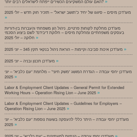
»
האם עולם המשקיעים הכשירים ייפתח לישראלים רבים יותר?
מעו”דכן מיסים – סיווגו של יחיד כ”תושב ישראל” – תזכיר חוק חדש – יולי 2025
»
מעו”דכן מחלקת לקוחות פרטיים, ניהול הון משפחתי והעברות בין-דוריות
בעסקים משפחתיים ומחלקת מיסים – חלוקת דיבידנד לשם ביצוע הסכמי
»
חלוקה – יולי 2025
»
מעו”דכן איכות סביבה וקיימות – הוראת ניהול בנקאי תקין 345 – יוני 2025
»
מעו”דכן תכנון ובניה – יוני 2025
מעו”דכן יחסי עבודה – הגדרת המושג “משק חיוני” – מלחמת “עם כלביא” – יוני
»
2025
Labor & Employment Client Updates – General Permit for Extended
»
Working Hours – Operation Rising Lion – June 2025
Labor & Employment Client Updates – Guidelines for Employers –
»
Operation Rising Lion – June 2025
מעו”דכן יחסי עבודה – היתר כללי להעסקה בשעות נוספות “עם כלביא” – יוני
»
2025
»
מעו”דכן יחסי עבודה – הנחיות למעסיקים – “עם כלביא” – יוני 2025