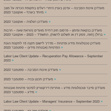
מעו”דכן איכות הסביבה – עדכון בעניין היתרי רעלים בתקופת הכרזה על מצב
»
מיוחד בעורף – אוקטובר 2023
»
מעו”דכן רגולציה – אוקטובר 2023
מעו”דכן בנקאות ומימון – פרסום חוק דחיית מועדים (הוראת שעה – חרבות
»
ברזל) (חוזה, פסק דין או תשלום לרשות), התשפ”ד – 2023 – אוקטובר 2023
מעו”דכן טכנולוגיות מידע ופרטיות – מדריך ליישום תקנה 15 לתקנות הגנת
»
הפרטיות (אבטחת מידע) – ספטמבר 2023
Labor Law Client Update – Recuperation Pay Allowance – September
»
2023
»
מעו”דכן איכות הסביבה – ספטמבר 2023
»
מעו”דכן תכנון ובניה – ספטמבר 2023
מעו”דכן סייבר וטכנולוגיות מידע – אחריות דירקטוריון לסיכוני פרטיות ואבטחת
»
מידע – ספטמבר 2023
»
Labor Law Client Update – Managers’ Insurance – September 2023
»
מעו”דכן שוק הון – ספטמבר 2023