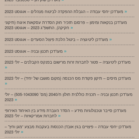
»
מעו”דכן יחסי עבודה – הגבלת ההפקדה לביטוח מנהלים – אוגוסט 2023
מעו”דכן בנקאות ומימון – פרסום תזכיר חוק הסדרת עסקאות איגוח (תיקוני
»
חקיקה), התשפ”ג 2023 – אוגוסט 2023
»
מעו”דכן ליטיגציה – ביטול הלכת פיצול הסעדים – אוגוסט 2023
»
מעו”דכן תכנון ובניה – אוגוסט 2023
מעו”דכן ליטיגציה – פטור לחברות זרות מרישום בפנקס הקבלנים – יולי 2023
»
מעו”דכן מיסים – תיקון פקודת מס הכנסה (מקום מושבו של יחיד) – יולי 2023
»
מעו”דכן תכנון ובניה – תכנית כוללנית חולון ח/2040 (מס’ 505-1043090) – יולי
»
2023
מעו”דכן סייבר וטכנולוגיות מידע – הסדר העברת מידע בין האיחוד האירופי
»
לחברות אמריקאיות – יולי 2023
מעו”דכן יחסי עבודה – פיצויים בגין אובדן הכנסות בעקבות מבצע “מגן וחץ” –
»
יולי 2023