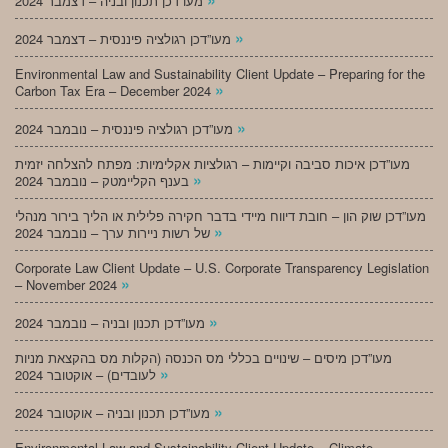
מעו”דכן תכנון ובניה – דצמבר 2024
»
מעו”דכן רגולציה פיננסית – דצמבר 2024
Environmental Law and Sustainability Client Update – Preparing for the
»
Carbon Tax Era – December 2024
»
מעו”דכן רגולציה פיננסית – נובמבר 2024
מעו”דכן איכות סביבה וקיימות – רגולציות אקלימיות: מפתח להצלחה יזמית
»
בענף הקליימטק – נובמבר 2024
מעו”דכן שוק הון – חובת דיווח מיידי בדבר חקירה פלילית או הליך בירור מנהלי
»
של רשות ניירות ערך – נובמבר 2024
Corporate Law Client Update – U.S. Corporate Transparency Legislation
»
– November 2024
»
מעו”דכן תכנון ובניה – נובמבר 2024
מעו”דכן מיסים – שינויים בכללי מס הכנסה (הקלות מס בהקצאת מניות
»
לעובדים) – אוקטובר 2024
»
מעו”דכן תכנון ובניה – אוקטובר 2024
Environmental Law and Sustainability Client Update – Climate