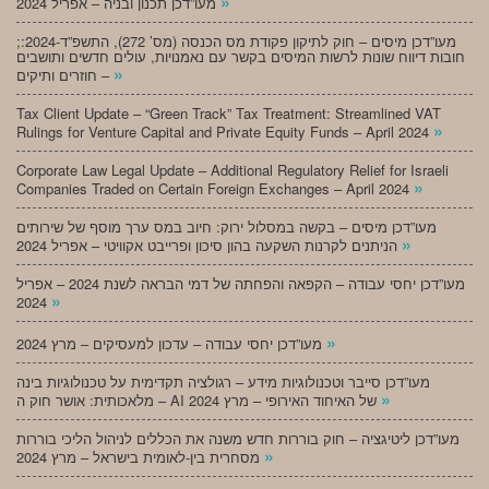
»
מעו”דכן תכנון ובניה – אפריל 2024
;מעו”דכן מיסים – חוק לתיקון פקודת מס הכנסה (מס’ 272), התשפ”ד-2024:
חובות דיווח שונות לרשות המיסים בקשר עם נאמנויות, עולים חדשים ותושבים
»
חוזרים ותיקים –
Tax Client Update – “Green Track” Tax Treatment: Streamlined VAT
»
Rulings for Venture Capital and Private Equity Funds – April 2024
Corporate Law Legal Update – Additional Regulatory Relief for Israeli
»
Companies Traded on Certain Foreign Exchanges – April 2024
מעו”דכן מיסים – בקשה במסלול ירוק: חיוב במס ערך מוסף של שירותים
»
הניתנים לקרנות השקעה בהון סיכון ופרייבט אקוויטי – אפריל 2024
מעו”דכן יחסי עבודה – הקפאה והפחתה של דמי הבראה לשנת 2024 – אפריל
»
2024
»
מעו”דכן יחסי עבודה – עדכון למעסיקים – מרץ 2024
מעו”דכן סייבר וטכנולוגיות מידע – רגולציה תקדימית על טכנולוגיות בינה
»
מלאכותית: אושר חוק ה – AI של האיחוד האירופי – מרץ 2024
מעו”דכן ליטיגציה – חוק בוררות חדש משנה את הכללים לניהול הליכי בוררות
»
מסחרית בין-לאומית בישראל – מרץ 2024