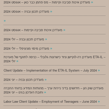
»
מעו”דכן איכות סביבה וקיימות – מס פחמן כבר כאן – אוגוסט 2024
»
מעו”דכן תכנון ובניה – אוגוסט 2024
»
»
מעו”דכן איכות סביבה וקיימות – אוגוסט 2024
»
מעו”דכן תכנון ובניה – יולי 2024
»
מעו”דכן מיסוי מוניציפלי – יולי 2024
מעו”דכן רה-לוקיישן וניוד כישרונות גלובלי – כניסה לתוקף של מערכת ETA-IL –
»
יולי 2024
»
Client Update – Implementation of the ETA-IL System – July 2024
»
מעו”דכן תכנון ובניה – יוני 2024
מעו”דכן שוק הון – חידושים בדיני ניירות ערך – מהותיות המידע בדווחי החברה
»
וחובת העדכון בגינו – יוני 2024
»
Labor Law Client Update – Employment of Teenagers – June 2024