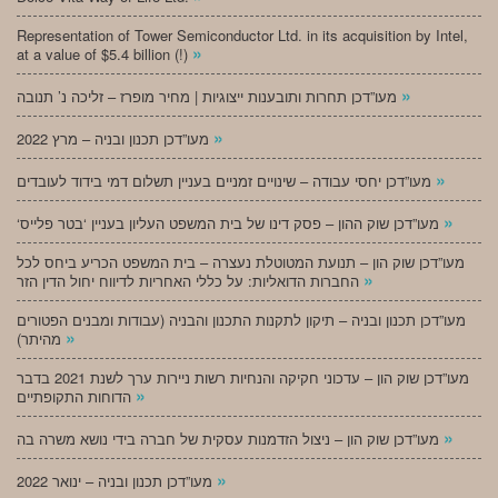
Representation of Tower Semiconductor Ltd. in its acquisition by Intel,
»
at a value of $5.4 billion (!)
»
מעו”דכן תחרות ותובענות ייצוגיות | מחיר מופרז – זליכה נ’ תנובה
»
מעו”דכן תכנון ובניה – מרץ 2022
»
מעו”דכן יחסי עבודה – שינויים זמניים בעניין תשלום דמי בידוד לעובדים
»
‘מעו”דכן שוק ההון – פסק דינו של בית המשפט העליון בעניין ‘בטר פלייס
מעו”דכן שוק הון – תנועת המטוטלת נעצרה – בית המשפט הכריע ביחס לכל
»
החברות הדואליות: על כללי האחריות לדיווח יחול הדין הזר
מעו”דכן תכנון ובניה – תיקון לתקנות התכנון והבניה (עבודות ומבנים הפטורים
»
מהיתר)
מעו”דכן שוק הון – עדכוני חקיקה והנחיות רשות ניירות ערך לשנת 2021 בדבר
»
הדוחות התקופתיים
»
מעו”דכן שוק הון – ניצול הזדמנות עסקית של חברה בידי נושא משרה בה
»
מעו”דכן תכנון ובניה – ינואר 2022