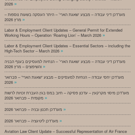
»
2026
מעו”דכן דיני עבודה – מבצע ‘שאגת הארי’ – היתר העסקה בשעות נוספות –
»
מרץ 2026
Labor & Employment Client Updates – General Permit for Extended
»
Working Hours – Operation ‘Roaring Lion’ – March 2026
Labor & Employment Client Updates – Essential Sectors – including the
»
High-Tech Sector – March 2026
מעו”דכן דיני עבודה – מבצע ‘שאגת הארי’ – הנחיות למעסיקים בענף הבניה
»
והשיפוצים – מרץ 2026
מעו”דכן יחסי עבודה – הנחיות למעסיקים – מבצע “שאגת הארי” – פברואר
»
2026
מעו”דכן מיסוי מקרקעין – עדכון פסיקה – חיוב במס בגין העברת זכויות לרשות
»
מקומית – פברואר 2026
»
מעו”דכן תכנון ובניה – פברואר 2026
»
מעו”דכן ליטיגציה – פברואר 2026
Aviation Law Client Update – Successful Representation of Air France