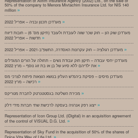
Representation of Alifim Insurance Agency (2002) Ltd., on the sale of
50% of the company to Menora Mivtachim Insurance Ltd. for NIS 140
»
million
»
מעו”דכן תכנון ובניה – אפריל 2022
מעו”דכן שוק הון – חוק שכר שווה לעובדת ולעובד (תיקון מס’ 6) – חובות דיווח
»
חדשות – אפריל 2022
»
מעו”דכן רגולציה – חוק עקרונות האסדרה, התשפ”ב-2021 – אפריל 2022
מעו”דכן יחסי עבודה – תיקון חוק עבודת נשים – תחולה על הורים המגדלים
»
את ילדיהם ללא סיוע של בן או בת זוג נוסף – מרץ 2022
מעו”דכן מיסים – פסיקת ביהמ”ש העליון בנושא הוצאות פיתוח לצרכי מס
»
רכישה – מרץ 2022
»
מכירת השליטה בגסטטנרטק לחברת מטריקס
»
ייצוג רפק אנרגיה בעסקה לרכישת שתי חברות מידי דלק
Representation of Icon Group Ltd. (iDigital) in an acquisition agreement
»
of the control of VISUAL D.G. Ltd.
Representation of Sky Fund in the acquisition of 50% of the shares of
»
Dolce Vita Way of Life Ltd.