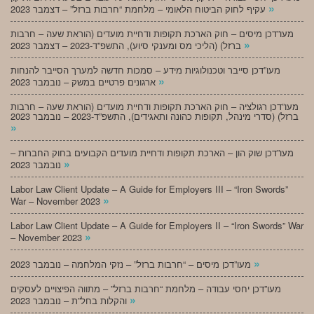
»
עקיף לחוק הביטוח הלאומי – מלחמת “חרבות ברזל” – דצמבר 2023
מעו”דכן מיסים – חוק הארכת תקופות ודחיית מועדים (הוראת שעה – חרבות
»
ברזל) (הליכי מס ומענקי סיוע), התשפ”ד-2023 – דצמבר 2023
מעו”דכן סייבר וטכנולוגיות מידע – סמכות חדשה למערך הסייבר להנחות
»
ארגונים פרטיים במשק – נובמבר 2023
מעו”דכן רגולציה – חוק הארכת תקופות ודחיית מועדים (הוראת שעה – חרבות
ברזל) (סדרי מינהל, תקופות כהונה ותאגידים), התשפ”ד-2023 – נובמבר 2023
»
מעו”דכן שוק הון – הארכת תקופות ודחיית מועדים הקבועים בחוק החברות –
»
נובמבר 2023
Labor Law Client Update – A Guide for Employers III – “Iron Swords”
»
War – November 2023
Labor Law Client Update – A Guide for Employers II – “Iron Swords” War
»
– November 2023
»
מעו”דכן מיסים – “חרבות ברזל” – נזקי המלחמה – נובמבר 2023
מעו”דכן יחסי עבודה – מלחמת “חרבות ברזל” – מתווה הפיצויים לעסקים
»
והקלות בחל”ת – נובמבר 2023