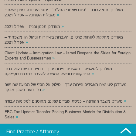
מעו”דכן יחסי עבודה – ‘היום שאחרי החל”ת’ – יחסי העבודה בעידן שאחרי
»
מגבלות הקורונה – אפריל 2021
»
מעו”דכן תכנון ובניה – אפריל 2021
מעו”דכן מחלקת לקוחות פרטיים, העברות בין-דוריות וניהול הון משפחתי –
»
אפריל 2021
Client Update – Immigration Law – Israel Reopens the Skies for Foreign
»
Experts and Businessmen
מעו”דכן ליטיגציה – תאגידים וניירות ערך – דחיית תביעת ענק כנגד
»
הדירקטורים ונושאי המשרה לשעבר בחברת סקיילקס
מעו”דכן ליטיגציה תאגידים וניירות ערך – סילוק על הסף של תביעה שהוגשה
»
נגד רואה חשבון מבקר
»
מעודכן משבר הקורונה – כניסת עובדים שאינם מחוסנים למקומות עבודה
FBC Tax Update: Transfer Pricing Business Models for Distribution &
»
Sales
»
מעו”דכן תכנון ובניה – מרץ 2021
Find Practice / Attorney