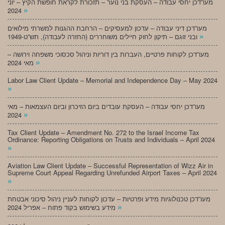
מעו”דכן יחסי עבודה – העסקת בני נוער – תזכורת לקראת חופשת הקיץ – יוני
»
2024
מעו”דכן דיני עבודה – עדכון למעסיקים – הרחבת ההגנות למשרתי מילואים
»
ובני זוגם – תיקון לחוק חיילים משוחררים (החזרה לעבודה), תש”ט-1949
מעו”דכן לקוחות פרטיים, העברות בין דוריות וניהול סכסוכי משפחה וירושה –
»
מאי 2024
Labor Law Client Update – Memorial and Independence Day – May 2024
»
מעו”דכן יחסי עבודה – העסקת עובדים ביום הזיכרון וביום העצמאות – מאי
»
2024
Tax Client Update – Amendment No. 272 to the Israel Income Tax
Ordinance: Reporting Obligations on Trusts and Individuals – April 2024
»
Aviation Law Client Update – Successful Representation of Wizz Air in
Supreme Court Appeal Regarding Unrefunded Airport Taxes – April 2024
»
מעו”דכן טכנולוגיות מידע ופרטיות – עדכון לקוחות לעניין ניהול סיכוני אבטחת
»
מידע בשימוש בקוד פתוח – אפריל 2024