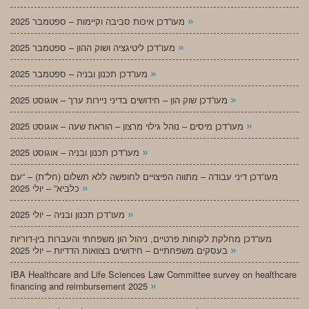
»
מעו”דכן איכות סביבה וקיימות – ספטמבר 2025
»
מעו”דכן ליטיגציה ושוק ההון – ספטמבר 2025
»
מעו”דכן תכנון ובניה – ספטמבר 2025
»
מעו”דכן שוק הון – חידושים בדיני ניירות ערך – אוגוסט 2025
»
מעו”דכן מיסים – נוהל גילוי מרצון – הוראת שעה – אוגוסט 2025
»
מעו”דכן תכנון ובניה – אוגוסט 2025
מעו”דכן דיני עבודה – מתווה הפיצויים לחופשה ללא תשלום (חל”ת) – “עם
»
כלביא” – יולי 2025
»
מעו”דכן תכנון ובניה – יולי 2025
מעו”דכן מחלקת לקוחות פרטיים, ניהול הון משפחתי והעברות בין-דוריות
»
בעסקים משפחתיים – חידושים בצוואות הדדיות – יולי 2025
IBA Healthcare and Life Sciences Law Committee survey on healthcare
»
financing and reimbursement 2025