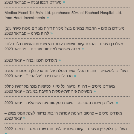
»
מעו”דכן תכנון ובניה – פברואר 2023
Medica Excel Tel Aviv Ltd. purchased 50% of Raphael Hospital Ltd.
»
from Harel Investments
מעו”דכן מיסים – החבות במע”מ בשל מכירת דירת מגורים מכוח סעיף 5(ב)
»
לחוק מע”מ – פברואר 2023
מעו”דכן מיסים – התרת קיזוז תשומות עבור דמי שכירות והוצאות נלוות לגבי
»
מבנה ששימש לארוחות עובדים – פברואר 2023
»
מעו”דכן תכנון ובניה – ינואר 2023
מעו”דכן ליטיגציה – חובות הגילוי אשר מוטלת על יזם או קבלן במסגרת הסכם
»
מכר לרכישת דירה “על הנייר” – ינואר 2023
מעו”דכן מיסים – דחיית ערעור על סיווג עסקאות מכר מקרקעין כחלק
»
מפעילות פירותית-עסקית החייבת במע”מ – ינואר 2023
»
מעו”דכן איכות הסביבה – טיוטת הטקסונומיה הישראלית – ינואר 2023
מעו”דכן מיסים – פרסום רשימת עמדות חייבות בדיווח לשנת המס 2022 –
»
ינואר 2023
מעו”דכן בלוקצ’יין ומיסים – קיזוז הפסדים לפני תום שנת המס – דצמבר 2022
»