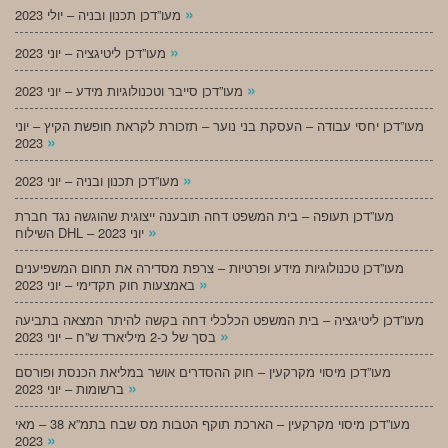
»
מעו”דכן תכנון ובניה – יולי 2023
»
מעו”דכן ליטיגציה – יוני 2023
»
מעו”דכן סייבר וטכנולוגיות מידע – יוני 2023
מעו”דכן יחסי עבודה – העסקת בני נוער – תזכורת לקראת חופשת הקיץ – יוני
»
2023
»
מעו”דכן תכנון ובניה – יוני 2023
מעו”דכן תעופה – בית המשפט דחה תובענה ייצוגית שהוגשה נגד חברת
»
השילוח DHL – יוני 2023
מעו”דכן טכנולוגיות מידע ופרטיות – צרפת מסדירה את תחום המשפיענים
»
באמצעות חוק תקדימי – יוני 2023
מעו”דכן ליטיגציה – בית המשפט הכלכלי דחה בקשה להיתר המצאה בתביעה
»
בסך של כ-2 מיליארד ש”ח – יוני 2023
מעו”דכן מיסוי מקרקעין – חוק ההסדרים אושר במליאת הכנסת ופורסם
»
ברשומות – יוני 2023
מעו”דכן מיסוי מקרקעין – הארכת תוקף הטבות מס שבח בתמ”א 38 – מאי
»
2023