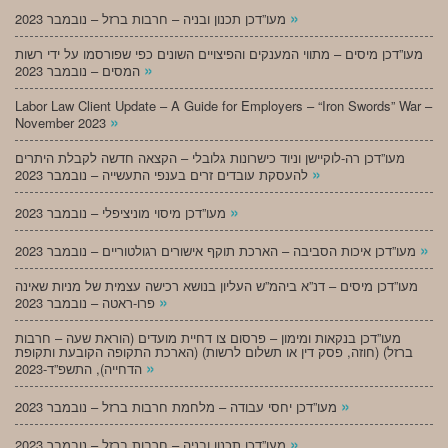
»
מעו”דכן תכנון ובניה – חרבות ברזל – נובמבר 2023
מעו”דכן מיסים – מתווי המענקים והפיצויים השונים כפי שפורסמו על ידי רשות
»
המסים – נובמבר 2023
Labor Law Client Update – A Guide for Employers – “Iron Swords” War –
»
November 2023
מעו”דכן רה-לוקיישן וניוד כישרונות גלובלי – הקצאה חדשה לקבלת היתרים
»
להעסקת עובדים זרים בענפי התעשייה – נובמבר 2023
»
מעו”דכן מיסוי מוניציפלי – נובמבר 2023
»
מעו”דכן איכות הסביבה – הארכת תוקף אישורים רגולטוריים – נובמבר 2023
מעו”דכן מיסים – דנ”א ביהמ”ש העליון בנושא רכישה עצמית של מניות שאינה
»
פרו-ראטה – נובמבר 2023
מעו”דכן בנקאות ומימון – פרסום צו דחיית מועדים (הוראת שעה – חרבות
ברזל) (חוזה, פסק דין או תשלום לרשות) (הארכת התקופה הקובעת ותקופת
»
הדחייה), התשפ”ד-2023
»
מעו”דכן יחסי עבודה – מלחמת חרבות ברזל – נובמבר 2023
»
מעו”דכן תכנון ובניה – חרבות ברזל – נובמבר 2023