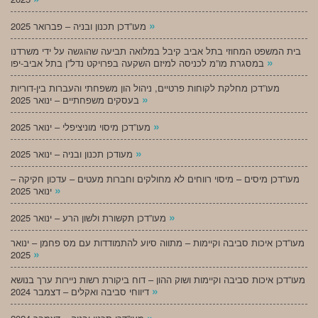
»
מעו”דכן תכנון ובניה – פברואר 2025
בית המשפט המחוזי בתל אביב קיבל במלואה תביעה שהוגשה על ידי משרדנו
»
במסגרת מו”מ לכניסה למיזם השקעה בפרויקט נדל”ן בתל אביב-יפו
מעו”דכן מחלקת לקוחות פרטיים, ניהול הון משפחתי והעברות בין-דוריות
»
בעסקים משפחתיים – ינואר 2025
»
מעו”דכן מיסוי מוניציפלי – ינואר 2025
»
מעודכן תכנון ובניה – ינואר 2025
מעו”דכן מיסים – מיסוי רווחים לא מחולקים וחברות מעטים – עדכון חקיקה –
»
ינואר 2025
»
מעו”דכן תקשורת ולשון הרע – ינואר 2025
מעו”דכן איכות סביבה וקיימות – מתווה סיוע להתמודדות עם מס פחמן – ינואר
»
2025
מעו”דכן איכות סביבה וקיימות ושוק ההון – דוח ביקורת רשות ניירות ערך בנושא
»
דיווחי סביבה ואקלים – דצמבר 2024
»