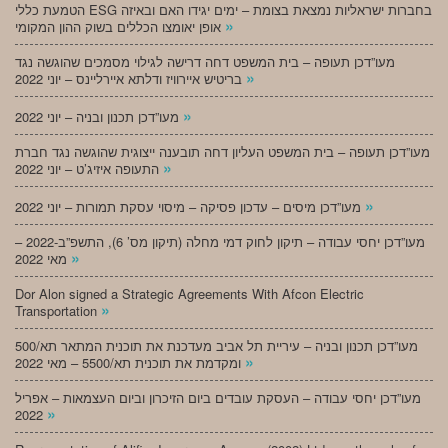
הטמעת כללי ESG בחברות ישראליות נמצאת בצומת – ימים יגידו האם ובאיזה
»
אופן יאומצו הכללים בשוק ההון המקומי
מעו”דכן תעופה – בית המשפט דחה דרישה לגילוי מסמכים שהוגשה נגד
»
בריטיש איירוויז ודלתא איירליינס – יוני 2022
»
מעו”דכן תכנון ובניה – יוני 2022
מעו”דכן תעופה – בית המשפט העליון דחה תובענה ייצוגית שהוגשה נגד חברת
»
התעופה איזיג’ט – יוני 2022
»
מעו”דכן מיסים – עדכון פסיקה – מיסוי עסקת תמורות – יוני 2022
מעו”דכן יחסי עבודה – תיקון לחוק דמי מחלה (תיקון מס’ 6), התשפ”ב-2022 –
»
מאי 2022
Dor Alon signed a Strategic Agreements With Afcon Electric
»
Transportation
מעו”דכן תכנון ובניה – עיריית תל אביב מעדכנת את תוכנית המתאר תא/500
»
ומקדמת את תוכנית תא/5500 – מאי 2022
מעו”דכן יחסי עבודה – העסקת עובדים ביום הזיכרון וביום העצמאות – אפריל
»
2022