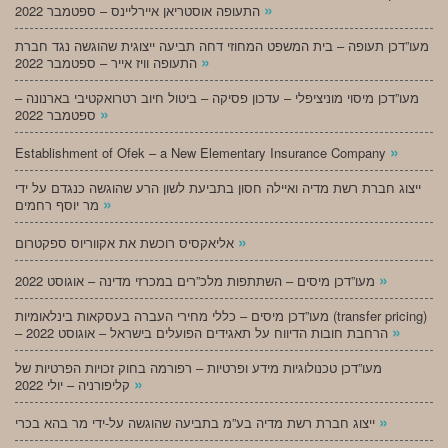
»
התעופה אוסטריאן איירליינס – ספטמבר 2022
מעו”דכן תעופה – בית המשפט המחוזי דחה תביעה ייצוגית שהוגשה נגד חברת
»
התעופה וויז אייר – ספטמבר 2022
מעו”דכן מיסוי מוניציפלי – עדכון פסיקה – ביטול חיוב רטרואקטיבי בארנונה –
»
ספטמבר 2022
»
Establishment of Ofek – a New Elementary Insurance Company
ייצוג חברת רשת מדיה ואיילה חסון בתביעת לשון הרע שהוגשה כנגדם על ידי
»
מר יוסף רחמים
»
אליאקסיס רוכשת את אקווריוס ספקטרום
»
מעו”דכן מיסים – השתתפות מלכ”רים במכרזי מדינה – אוגוסט 2022
מעו”דכן מיסים – כללי מחירי העברה בעסקאות בינלאומיות (transfer pricing)
»
– הרחבת חובות הדיווח על תאגידים הפועלים בישראל – אוגוסט 2022
מעו”דכן טכנולוגיות מידע ופרטיות – רפורמה בחוק זכויות הפרטיות של
»
קליפורניה – יולי 2022
»
ייצוג חברת רשת מדיה בע”מ בתביעה שהוגשה על-ידי מר בהא בכרי