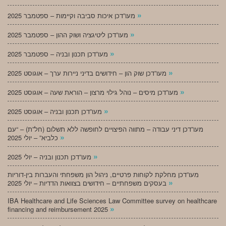
»
מעו”דכן איכות סביבה וקיימות – ספטמבר 2025
»
מעו”דכן ליטיגציה ושוק ההון – ספטמבר 2025
»
מעו”דכן תכנון ובניה – ספטמבר 2025
»
מעו”דכן שוק הון – חידושים בדיני ניירות ערך – אוגוסט 2025
»
מעו”דכן מיסים – נוהל גילוי מרצון – הוראת שעה – אוגוסט 2025
»
מעו”דכן תכנון ובניה – אוגוסט 2025
מעו”דכן דיני עבודה – מתווה הפיצויים לחופשה ללא תשלום (חל”ת) – “עם
»
כלביא” – יולי 2025
»
מעו”דכן תכנון ובניה – יולי 2025
מעו”דכן מחלקת לקוחות פרטיים, ניהול הון משפחתי והעברות בין-דוריות
»
בעסקים משפחתיים – חידושים בצוואות הדדיות – יולי 2025
IBA Healthcare and Life Sciences Law Committee survey on healthcare
»
financing and reimbursement 2025