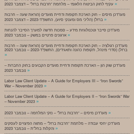
»
עקיף לחוק הביטוח הלאומי – מלחמת “חרבות ברזל” – דצמבר 2023
מעו”דכן מיסים – חוק הארכת תקופות ודחיית מועדים (הוראת שעה – חרבות
»
ברזל) (הליכי מס ומענקי סיוע), התשפ”ד-2023 – דצמבר 2023
מעו”דכן סייבר וטכנולוגיות מידע – סמכות חדשה למערך הסייבר להנחות
»
ארגונים פרטיים במשק – נובמבר 2023
מעו”דכן רגולציה – חוק הארכת תקופות ודחיית מועדים (הוראת שעה – חרבות
ברזל) (סדרי מינהל, תקופות כהונה ותאגידים), התשפ”ד-2023 – נובמבר 2023
»
מעו”דכן שוק הון – הארכת תקופות ודחיית מועדים הקבועים בחוק החברות –
»
נובמבר 2023
Labor Law Client Update – A Guide for Employers III – “Iron Swords”
»
War – November 2023
Labor Law Client Update – A Guide for Employers II – “Iron Swords” War
»
– November 2023
»
מעו”דכן מיסים – “חרבות ברזל” – נזקי המלחמה – נובמבר 2023
מעו”דכן יחסי עבודה – מלחמת “חרבות ברזל” – מתווה הפיצויים לעסקים
»
והקלות בחל”ת – נובמבר 2023