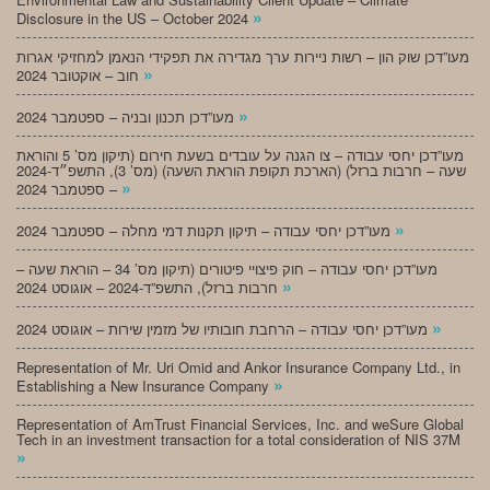
»
Disclosure in the US – October 2024
מעו”דכן שוק הון – רשות ניירות ערך מגדירה את תפקידי הנאמן למחזיקי אגרות
»
חוב – אוקטובר 2024
»
מעו”דכן תכנון ובניה – ספטמבר 2024
מעו”דכן יחסי עבודה – צו הגנה על עובדים בשעת חירום (תיקון מס’ 5 והוראת
שעה – חרבות ברזל) (הארכת תקופת הוראת השעה) (מס’ 3), התשפ״ד-2024
»
– ספטמבר 2024
»
מעו”דכן יחסי עבודה – תיקון תקנות דמי מחלה – ספטמבר 2024
מעו”דכן יחסי עבודה – חוק פיצויי פיטורים (תיקון מס’ 34 – הוראת שעה –
»
חרבות ברזל), התשפ”ד-2024 – אוגוסט 2024
»
מעו”דכן יחסי עבודה – הרחבת חובותיו של מזמין שירות – אוגוסט 2024
Representation of Mr. Uri Omid and Ankor Insurance Company Ltd., in
»
Establishing a New Insurance Company
Representation of AmTrust Financial Services, Inc. and weSure Global
Tech in an investment transaction for a total consideration of NIS 37M
»