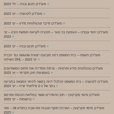
»
מעו”דכן תכנון ובניה – יולי 2023
»
מעו”דכן ליטיגציה – יוני 2023
»
מעו”דכן סייבר וטכנולוגיות מידע – יוני 2023
מעו”דכן יחסי עבודה – העסקת בני נוער – תזכורת לקראת חופשת הקיץ – יוני
»
2023
»
מעו”דכן תכנון ובניה – יוני 2023
מעו”דכן תעופה – בית המשפט דחה תובענה ייצוגית שהוגשה נגד חברת
»
השילוח DHL – יוני 2023
מעו”דכן טכנולוגיות מידע ופרטיות – צרפת מסדירה את תחום המשפיענים
»
באמצעות חוק תקדימי – יוני 2023
מעו”דכן ליטיגציה – בית המשפט הכלכלי דחה בקשה להיתר המצאה בתביעה
»
בסך של כ-2 מיליארד ש”ח – יוני 2023
מעו”דכן מיסוי מקרקעין – חוק ההסדרים אושר במליאת הכנסת ופורסם
»
ברשומות – יוני 2023
מעו”דכן מיסוי מקרקעין – הארכת תוקף הטבות מס שבח בתמ”א 38 – מאי
»
2023