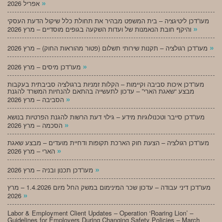
»
אפריל 2026
מעו”דכן ליטיגציה – בית המשפט מבהיר את תחולת כלל שיקול הדעת העסקי
»
והיקף חובת הנאמנות של ועדות השקעה בגופים מוסדיים – מרץ 2026
»
מעו”דכן רגולציה – תקנות שירותי תשלום (פטור מהוראות החוק) – מרץ 2026
»
מעו”דכן מיסים – מרץ 2026
מעו”דכן איכות סביבה וקיימות – הקלות זמניות ברגולציה סביבתית בעקבות
מבצע “שאגת הארי” – עדכון לתעשייה בהתאם להנחיות המשרד להגנת
»
הסביבה – מרץ 2026
מעו”דכן סייבר וטכנולוגיות מידע – גילוי דעת הרשות להגנת הפרטיות בנושא
»
הסכמה – מרץ 2026
מעו”דכן רגולציה – הצעת חוק הארכת תקופות ודחיית מועדים – מבצע שאגת
»
הארי – מרץ 2026
»
מעו”דכן תכנון ובניה – מרץ 2026
מעו”דכן דיני עבודה – עדכון שכר המינימום במשק החל מיום 1.4.2026 – מרץ
»
2026
Labor & Employment Client Updates – Operation ‘Roaring Lion’ –
Guidelines for Employers During Changing Safety Policies – March