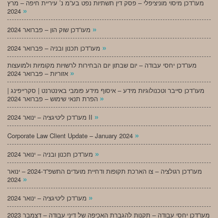
מעו”דכן מיסוי מוניציפלי – פסק דין תשתיות נפט בע”מ נ’ עיריית חיפה – מרץ
»
2024
»
מעו”דכן שוק הון – פברואר 2024
»
מעו”דכן תכנון ובניה – פברואר 2024
מעו”דכן יחסי עבודה – יום שבתון יום הבחירות לרשויות מקומיות ולמועצות
»
אזוריות – פברואר 2024
מעו”דכן סייבר וטכנולוגיות מידע – איסוף מידע פומבי באינטרנט | סקרייפינג |
»
הפרת תנאי שימוש – פברואר 2024
»
מעו”דכן ליטיגציה – ינואר 2024 II
»
Corporate Law Client Update – January 2024
»
מעו”דכן תכנון ובניה – ינואר 2024
מעו”דכן רגולציה – צו הארכת תקופות ודחיית מועדים התשפ”ד-2024 – ינואר
»
2024
»
מעו”דכן ליטיגציה – ינואר 2024
מעו”דכן יחסי עבודה – תקנות להגברת האכיפה של דיני עבודה – דצמבר 2023