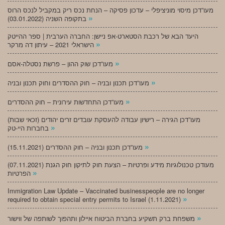
מעו”דכן מיסוי מוניציפלי – עדכון פסיקה – הנחת נכס ריק במקביל לנכס הרוס
»
בתקופה השניה (03.01.2022)
היעד הבא של רכבת הסטארט-אפ ניישן: החברה הערבית | ספר ההייטק
»
הישראלי 2021 – עיתון דה מרקר
»
מעו”דכן שוק ההון – פרשת נסטלה-אסם
»
מעו”דכן תכנון ובניה – חוק ההסדרים וחוק תכנון ובניה
»
מעו”דכן התחדשות עירונית – חוק ההסדרים
מעו”דכן הגירה – רישיון עבודה להעסקת עובדים זרים יהודים (זכאי שבות)
»
בחברות היי-טק
»
מעו”דכן תכנון ובניה – חוק ההסדרים (15.11.2021)
(07.11.2021) מעודכן טכנולוגיות מידע ופרטיות – הצעת חוק לתיקון חוק הגנת
»
הפרטיות
Immigration Law Update – Vaccinated businesspeople are no longer
»
required to obtain special entry permits to Israel (1.11.2021)
»
משפחת ברק תשקיע בחברת הביטוח איילון ותהפוך לשותפה של ווישור