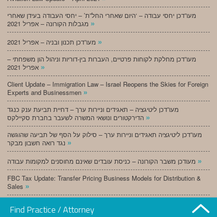
מעו”דכן יחסי עבודה – ‘היום שאחרי החל”ת’ – יחסי העבודה בעידן שאחרי
»
מגבלות הקורונה – אפריל 2021
»
מעו”דכן תכנון ובניה – אפריל 2021
מעו”דכן מחלקת לקוחות פרטיים, העברות בין-דוריות וניהול הון משפחתי –
»
אפריל 2021
Client Update – Immigration Law – Israel Reopens the Skies for Foreign
»
Experts and Businessmen
מעו”דכן ליטיגציה – תאגידים וניירות ערך – דחיית תביעת ענק כנגד
»
הדירקטורים ונושאי המשרה לשעבר בחברת סקיילקס
מעו”דכן ליטיגציה תאגידים וניירות ערך – סילוק על הסף של תביעה שהוגשה
»
נגד רואה חשבון מבקר
»
מעודכן משבר הקורונה – כניסת עובדים שאינם מחוסנים למקומות עבודה
FBC Tax Update: Transfer Pricing Business Models for Distribution &
»
Sales
»
מעו”דכן תכנון ובניה – מרץ 2021
Find Practice / Attorney