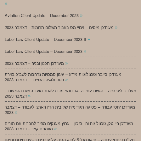
»
»
Aviation Client Update – December 2023
»
מעו”דכן מיסים – זיכויי מס בעבור תשלום תרומות – דצמבר 2023
»
Labor Law Client Update – December 2023 II
»
Labor Law Client Update – December 2023
»
מעו”דכן תכנון ובניה – דצמבר 2023
מעו”דכן סייבר וטכנולוגיות מידע – עיגון סמכויות נרחבות לשב”כ בזירת
»
הטכנולוגיה והסייבר – דצמבר 2023
מעו”דכן ליטיגציה – הגשת עתירה נגד תנאי מכרז לאחר מועד הגשת ההצעות –
»
דצמבר 2023
מעו”דכן יחסי עבודה – פסיקה תקדימית של בית הדין הארצי לעבודה – דצמבר
»
2023
מעו”דכן היי-טק, טכנולוגיה והון סיכון – ערוץ מענקים מהיר לחברות עם תזרים
»
מזומנים קצר – דצמבר 2023
מעו”דכן יחסי עבודה – תיקון מס’ 5 לחוק הגנה על עובדים בשעת חירום ותיקון