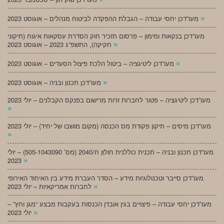
»
מעו”דכן יחסי עבודה – הגבלת ההפקדה לביטוח מנהלים – אוגוסט 2023
מעו”דכן בנקאות ומימון – פרסום תזכיר חוק הסדרת עסקאות איגוח (תיקוני
»
חקיקה), התשפ”ג 2023 – אוגוסט 2023
»
מעו”דכן ליטיגציה – ביטול הלכת פיצול הסעדים – אוגוסט 2023
»
מעו”דכן תכנון ובניה – אוגוסט 2023
מעו”דכן ליטיגציה – פטור לחברות זרות מרישום בפנקס הקבלנים – יולי 2023
»
מעו”דכן מיסים – תיקון פקודת מס הכנסה (מקום מושבו של יחיד) – יולי 2023
»
מעו”דכן תכנון ובניה – תכנית כוללנית חולון ח/2040 (מס’ 505-1043090) – יולי
»
2023
מעו”דכן סייבר וטכנולוגיות מידע – הסדר העברת מידע בין האיחוד האירופי
»
לחברות אמריקאיות – יולי 2023
מעו”דכן יחסי עבודה – פיצויים בגין אובדן הכנסות בעקבות מבצע “מגן וחץ” –
»
יולי 2023