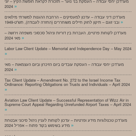
מעו”דכן יחסי עבודה – העסקת בני נוער – תזכורת לקראת חופשת הקיץ – יוני
»
2024
מעו”דכן דיני עבודה – עדכון למעסיקים – הרחבת ההגנות למשרתי מילואים
»
ובני זוגם – תיקון לחוק חיילים משוחררים (החזרה לעבודה), תש”ט-1949
מעו”דכן לקוחות פרטיים, העברות בין דוריות וניהול סכסוכי משפחה וירושה –
»
מאי 2024
Labor Law Client Update – Memorial and Independence Day – May 2024
»
מעו”דכן יחסי עבודה – העסקת עובדים ביום הזיכרון וביום העצמאות – מאי
»
2024
Tax Client Update – Amendment No. 272 to the Israel Income Tax
Ordinance: Reporting Obligations on Trusts and Individuals – April 2024
»
Aviation Law Client Update – Successful Representation of Wizz Air in
Supreme Court Appeal Regarding Unrefunded Airport Taxes – April 2024
»
מעו”דכן טכנולוגיות מידע ופרטיות – עדכון לקוחות לעניין ניהול סיכוני אבטחת
»
מידע בשימוש בקוד פתוח – אפריל 2024