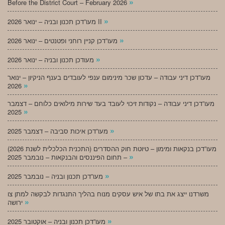
»
Before the District Court – February 2026
»
מעו”דכן תכנון ובניה – ינואר 2026 II
»
מעו”דכן קניין רוחני ופטנטים – ינואר 2026
»
מעודכן תכנון ובניה – ינואר 2026
מעו”דכן דיני עבודה – עדכון שכר מינימום ענפי לעובדים בענף הניקיון – ינואר
»
2026
מעו”דכן דיני עבודה – נקודות זיכוי לעובד בעד שירות מילואים כלוחם – דצמבר
»
2025
»
מעו”דכן איכות סביבה – דצמבר 2025
מעו”דכן בנקאות ומימון – טיוטת חוק ההסדרים (התכנית הכלכלית לשנת 2026)
»
– תחום הפיננסים והבנקאות – נובמבר 2025
»
מעו”דכן תכנון ובניה – נובמבר 2025
משרדנו ייצג את בתו של איש עסקים מנוח בהליך התנגדות לבקשה למתן צו
»
ירושה
»
מעו”דכן תכנון ובניה – אוקטובר 2025