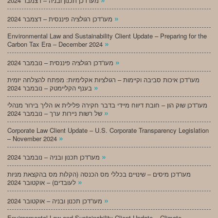
מעו”דכן תכנון ובניה – דצמבר 2024
»
מעו”דכן רגולציה פיננסית – דצמבר 2024
Environmental Law and Sustainability Client Update – Preparing for the
»
Carbon Tax Era – December 2024
»
מעו”דכן רגולציה פיננסית – נובמבר 2024
מעו”דכן איכות סביבה וקיימות – רגולציות אקלימיות: מפתח להצלחה יזמית
»
בענף הקליימטק – נובמבר 2024
מעו”דכן שוק הון – חובת דיווח מיידי בדבר חקירה פלילית או הליך בירור מנהלי
»
של רשות ניירות ערך – נובמבר 2024
Corporate Law Client Update – U.S. Corporate Transparency Legislation
»
– November 2024
»
מעו”דכן תכנון ובניה – נובמבר 2024
מעו”דכן מיסים – שינויים בכללי מס הכנסה (הקלות מס בהקצאת מניות
»
לעובדים) – אוקטובר 2024
»
מעו”דכן תכנון ובניה – אוקטובר 2024
Environmental Law and Sustainability Client Update – Climate