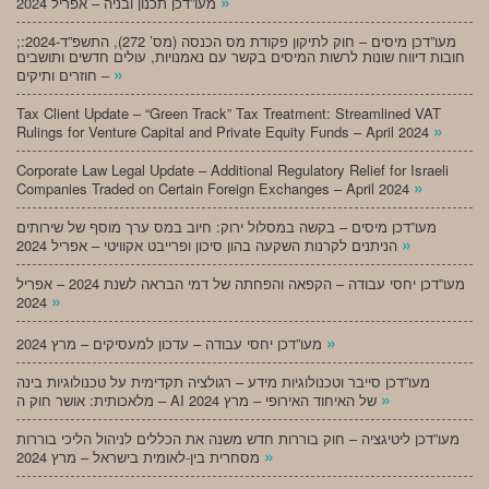
»
מעו”דכן תכנון ובניה – אפריל 2024
;מעו”דכן מיסים – חוק לתיקון פקודת מס הכנסה (מס’ 272), התשפ”ד-2024:
חובות דיווח שונות לרשות המיסים בקשר עם נאמנויות, עולים חדשים ותושבים
»
חוזרים ותיקים –
Tax Client Update – “Green Track” Tax Treatment: Streamlined VAT
»
Rulings for Venture Capital and Private Equity Funds – April 2024
Corporate Law Legal Update – Additional Regulatory Relief for Israeli
»
Companies Traded on Certain Foreign Exchanges – April 2024
מעו”דכן מיסים – בקשה במסלול ירוק: חיוב במס ערך מוסף של שירותים
»
הניתנים לקרנות השקעה בהון סיכון ופרייבט אקוויטי – אפריל 2024
מעו”דכן יחסי עבודה – הקפאה והפחתה של דמי הבראה לשנת 2024 – אפריל
»
2024
»
מעו”דכן יחסי עבודה – עדכון למעסיקים – מרץ 2024
מעו”דכן סייבר וטכנולוגיות מידע – רגולציה תקדימית על טכנולוגיות בינה
»
מלאכותית: אושר חוק ה – AI של האיחוד האירופי – מרץ 2024
מעו”דכן ליטיגציה – חוק בוררות חדש משנה את הכללים לניהול הליכי בוררות
»
מסחרית בין-לאומית בישראל – מרץ 2024