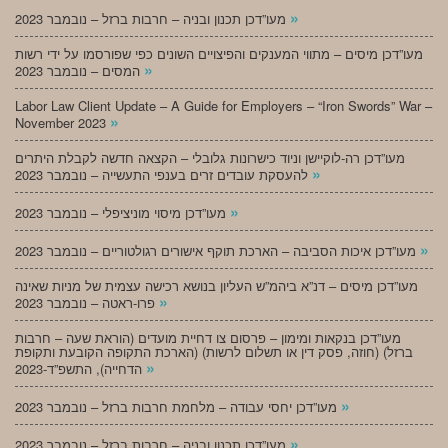
»
מעו”דכן תכנון ובניה – חרבות ברזל – נובמבר 2023
מעו”דכן מיסים – מתווי המענקים והפיצויים השונים כפי שפורסמו על ידי רשות
»
המסים – נובמבר 2023
Labor Law Client Update – A Guide for Employers – “Iron Swords” War –
»
November 2023
מעו”דכן רה-לוקיישן וניוד כישרונות גלובלי – הקצאה חדשה לקבלת היתרים
»
להעסקת עובדים זרים בענפי התעשייה – נובמבר 2023
»
מעו”דכן מיסוי מוניציפלי – נובמבר 2023
»
מעו”דכן איכות הסביבה – הארכת תוקף אישורים רגולטוריים – נובמבר 2023
מעו”דכן מיסים – דנ”א ביהמ”ש העליון בנושא רכישה עצמית של מניות שאינה
»
פרו-ראטה – נובמבר 2023
מעו”דכן בנקאות ומימון – פרסום צו דחיית מועדים (הוראת שעה – חרבות
ברזל) (חוזה, פסק דין או תשלום לרשות) (הארכת התקופה הקובעת ותקופת
»
הדחייה), התשפ”ד-2023
»
מעו”דכן יחסי עבודה – מלחמת חרבות ברזל – נובמבר 2023
»
מעו”דכן תכנון ובניה – חרבות ברזל – נובמבר 2023