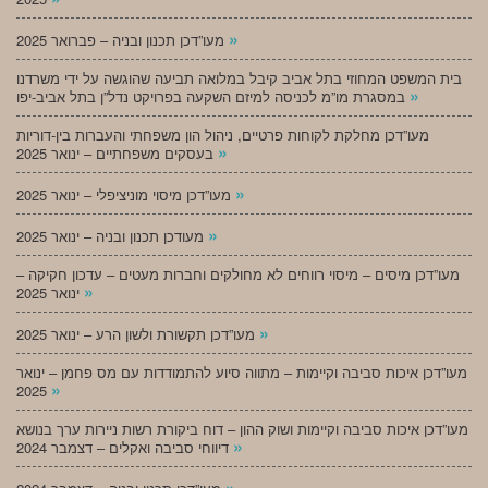
»
מעו”דכן תכנון ובניה – פברואר 2025
בית המשפט המחוזי בתל אביב קיבל במלואה תביעה שהוגשה על ידי משרדנו
»
במסגרת מו”מ לכניסה למיזם השקעה בפרויקט נדל”ן בתל אביב-יפו
מעו”דכן מחלקת לקוחות פרטיים, ניהול הון משפחתי והעברות בין-דוריות
»
בעסקים משפחתיים – ינואר 2025
»
מעו”דכן מיסוי מוניציפלי – ינואר 2025
»
מעודכן תכנון ובניה – ינואר 2025
מעו”דכן מיסים – מיסוי רווחים לא מחולקים וחברות מעטים – עדכון חקיקה –
»
ינואר 2025
»
מעו”דכן תקשורת ולשון הרע – ינואר 2025
מעו”דכן איכות סביבה וקיימות – מתווה סיוע להתמודדות עם מס פחמן – ינואר
»
2025
מעו”דכן איכות סביבה וקיימות ושוק ההון – דוח ביקורת רשות ניירות ערך בנושא
»
דיווחי סביבה ואקלים – דצמבר 2024
»