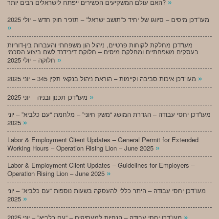
»
האם עולם המשקיעים הכשירים ייפתח לישראלים רבים יותר?
מעו”דכן מיסים – סיווגו של יחיד כ”תושב ישראל” – תזכיר חוק חדש – יולי 2025
»
מעו”דכן מחלקת לקוחות פרטיים, ניהול הון משפחתי והעברות בין-דוריות
בעסקים משפחתיים ומחלקת מיסים – חלוקת דיבידנד לשם ביצוע הסכמי
»
חלוקה – יולי 2025
»
מעו”דכן איכות סביבה וקיימות – הוראת ניהול בנקאי תקין 345 – יוני 2025
»
מעו”דכן תכנון ובניה – יוני 2025
מעו”דכן יחסי עבודה – הגדרת המושג “משק חיוני” – מלחמת “עם כלביא” – יוני
»
2025
Labor & Employment Client Updates – General Permit for Extended
»
Working Hours – Operation Rising Lion – June 2025
Labor & Employment Client Updates – Guidelines for Employers –
»
Operation Rising Lion – June 2025
מעו”דכן יחסי עבודה – היתר כללי להעסקה בשעות נוספות “עם כלביא” – יוני
»
2025
»
מעו”דכן יחסי עבודה – הנחיות למעסיקים – “עם כלביא” – יוני 2025