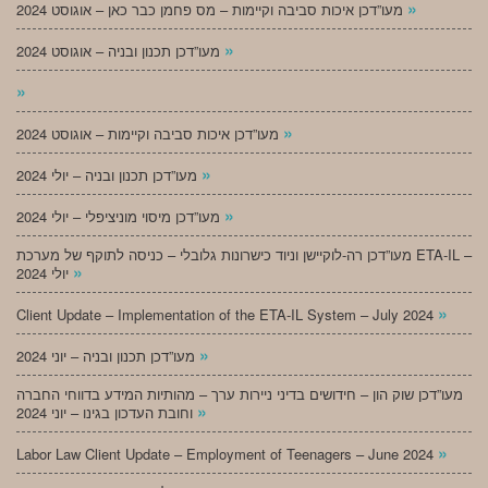
»
מעו”דכן איכות סביבה וקיימות – מס פחמן כבר כאן – אוגוסט 2024
»
מעו”דכן תכנון ובניה – אוגוסט 2024
»
»
מעו”דכן איכות סביבה וקיימות – אוגוסט 2024
»
מעו”דכן תכנון ובניה – יולי 2024
»
מעו”דכן מיסוי מוניציפלי – יולי 2024
מעו”דכן רה-לוקיישן וניוד כישרונות גלובלי – כניסה לתוקף של מערכת ETA-IL –
»
יולי 2024
»
Client Update – Implementation of the ETA-IL System – July 2024
»
מעו”דכן תכנון ובניה – יוני 2024
מעו”דכן שוק הון – חידושים בדיני ניירות ערך – מהותיות המידע בדווחי החברה
»
וחובת העדכון בגינו – יוני 2024
»
Labor Law Client Update – Employment of Teenagers – June 2024