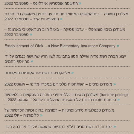
»
התעופה אוסטריאן איירליינס – ספטמבר 2022
מעו”דכן תעופה – בית המשפט המחוזי דחה תביעה ייצוגית שהוגשה נגד חברת
»
התעופה וויז אייר – ספטמבר 2022
מעו”דכן מיסוי מוניציפלי – עדכון פסיקה – ביטול חיוב רטרואקטיבי בארנונה –
»
ספטמבר 2022
»
Establishment of Ofek – a New Elementary Insurance Company
ייצוג חברת רשת מדיה ואיילה חסון בתביעת לשון הרע שהוגשה כנגדם על ידי
»
מר יוסף רחמים
»
אליאקסיס רוכשת את אקווריוס ספקטרום
»
מעו”דכן מיסים – השתתפות מלכ”רים במכרזי מדינה – אוגוסט 2022
מעו”דכן מיסים – כללי מחירי העברה בעסקאות בינלאומיות (transfer pricing)
»
– הרחבת חובות הדיווח על תאגידים הפועלים בישראל – אוגוסט 2022
מעו”דכן טכנולוגיות מידע ופרטיות – רפורמה בחוק זכויות הפרטיות של
»
קליפורניה – יולי 2022
»
ייצוג חברת רשת מדיה בע”מ בתביעה שהוגשה על-ידי מר בהא בכרי