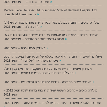
»
מעו”דכן תכנון ובניה – פברואר 2023
Medica Excel Tel Aviv Ltd. purchased 50% of Raphael Hospital Ltd.
»
from Harel Investments
מעו”דכן מיסים – החבות במע”מ בשל מכירת דירת מגורים מכוח סעיף 5(ב)
»
לחוק מע”מ – פברואר 2023
מעו”דכן מיסים – התרת קיזוז תשומות עבור דמי שכירות והוצאות נלוות לגבי
»
מבנה ששימש לארוחות עובדים – פברואר 2023
»
מעו”דכן תכנון ובניה – ינואר 2023
מעו”דכן ליטיגציה – חובות הגילוי אשר מוטלת על יזם או קבלן במסגרת הסכם
»
מכר לרכישת דירה “על הנייר” – ינואר 2023
מעו”דכן מיסים – דחיית ערעור על סיווג עסקאות מכר מקרקעין כחלק
»
מפעילות פירותית-עסקית החייבת במע”מ – ינואר 2023
»
מעו”דכן איכות הסביבה – טיוטת הטקסונומיה הישראלית – ינואר 2023
מעו”דכן מיסים – פרסום רשימת עמדות חייבות בדיווח לשנת המס 2022 –
»
ינואר 2023
מעו”דכן בלוקצ’יין ומיסים – קיזוז הפסדים לפני תום שנת המס – דצמבר 2022
»