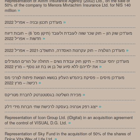
Representation of Alifim Insurance Agency (2002) Ltd., on the sale of
50% of the company to Menora Mivtachim Insurance Ltd. for NIS 140
»
million
»
מעו”דכן תכנון ובניה – אפריל 2022
מעו”דכן שוק הון – חוק שכר שווה לעובדת ולעובד (תיקון מס’ 6) – חובות דיווח
»
חדשות – אפריל 2022
»
מעו”דכן רגולציה – חוק עקרונות האסדרה, התשפ”ב-2021 – אפריל 2022
מעו”דכן יחסי עבודה – תיקון חוק עבודת נשים – תחולה על הורים המגדלים
»
את ילדיהם ללא סיוע של בן או בת זוג נוסף – מרץ 2022
מעו”דכן מיסים – פסיקת ביהמ”ש העליון בנושא הוצאות פיתוח לצרכי מס
»
רכישה – מרץ 2022
»
מכירת השליטה בגסטטנרטק לחברת מטריקס
»
ייצוג רפק אנרגיה בעסקה לרכישת שתי חברות מידי דלק
Representation of Icon Group Ltd. (iDigital) in an acquisition agreement
»
of the control of VISUAL D.G. Ltd.
Representation of Sky Fund in the acquisition of 50% of the shares of
»
Dolce Vita Way of Life Ltd.