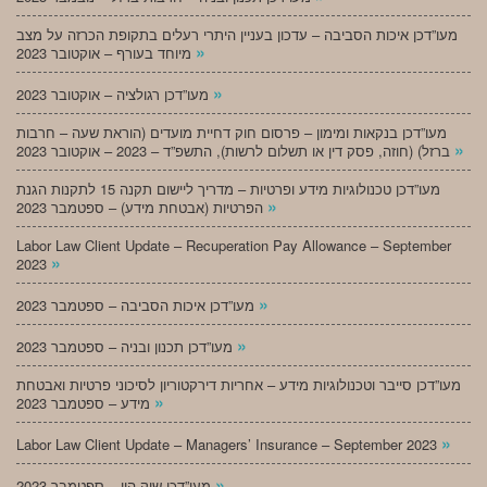
מעו”דכן איכות הסביבה – עדכון בעניין היתרי רעלים בתקופת הכרזה על מצב
»
מיוחד בעורף – אוקטובר 2023
»
מעו”דכן רגולציה – אוקטובר 2023
מעו”דכן בנקאות ומימון – פרסום חוק דחיית מועדים (הוראת שעה – חרבות
»
ברזל) (חוזה, פסק דין או תשלום לרשות), התשפ”ד – 2023 – אוקטובר 2023
מעו”דכן טכנולוגיות מידע ופרטיות – מדריך ליישום תקנה 15 לתקנות הגנת
»
הפרטיות (אבטחת מידע) – ספטמבר 2023
Labor Law Client Update – Recuperation Pay Allowance – September
»
2023
»
מעו”דכן איכות הסביבה – ספטמבר 2023
»
מעו”דכן תכנון ובניה – ספטמבר 2023
מעו”דכן סייבר וטכנולוגיות מידע – אחריות דירקטוריון לסיכוני פרטיות ואבטחת
»
מידע – ספטמבר 2023
»
Labor Law Client Update – Managers’ Insurance – September 2023
»
מעו”דכן שוק הון – ספטמבר 2023