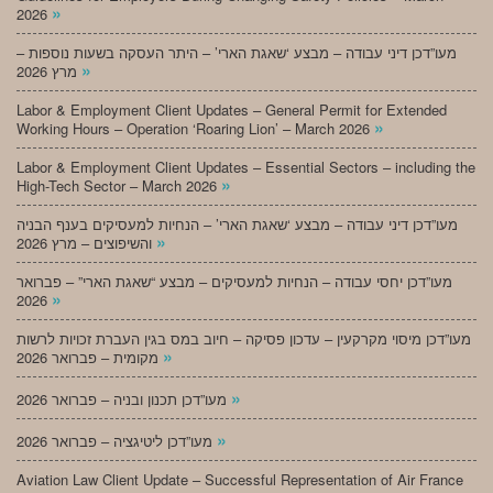
»
2026
מעו”דכן דיני עבודה – מבצע ‘שאגת הארי’ – היתר העסקה בשעות נוספות –
»
מרץ 2026
Labor & Employment Client Updates – General Permit for Extended
»
Working Hours – Operation ‘Roaring Lion’ – March 2026
Labor & Employment Client Updates – Essential Sectors – including the
»
High-Tech Sector – March 2026
מעו”דכן דיני עבודה – מבצע ‘שאגת הארי’ – הנחיות למעסיקים בענף הבניה
»
והשיפוצים – מרץ 2026
מעו”דכן יחסי עבודה – הנחיות למעסיקים – מבצע “שאגת הארי” – פברואר
»
2026
מעו”דכן מיסוי מקרקעין – עדכון פסיקה – חיוב במס בגין העברת זכויות לרשות
»
מקומית – פברואר 2026
»
מעו”דכן תכנון ובניה – פברואר 2026
»
מעו”דכן ליטיגציה – פברואר 2026
Aviation Law Client Update – Successful Representation of Air France