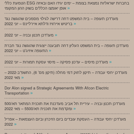
הטמעת כללי ESG בחברות ישראליות נמצאת בצומת – ימים יגידו האם ובאיזה
»
אופן יאומצו הכללים בשוק ההון המקומי
מעו”דכן תעופה – בית המשפט דחה דרישה לגילוי מסמכים שהוגשה נגד
»
בריטיש איירוויז ודלתא איירליינס – יוני 2022
»
מעו”דכן תכנון ובניה – יוני 2022
מעו”דכן תעופה – בית המשפט העליון דחה תובענה ייצוגית שהוגשה נגד חברת
»
התעופה איזיג’ט – יוני 2022
»
מעו”דכן מיסים – עדכון פסיקה – מיסוי עסקת תמורות – יוני 2022
מעו”דכן יחסי עבודה – תיקון לחוק דמי מחלה (תיקון מס’ 6), התשפ”ב-2022 –
»
מאי 2022
Dor Alon signed a Strategic Agreements With Afcon Electric
»
Transportation
מעו”דכן תכנון ובניה – עיריית תל אביב מעדכנת את תוכנית המתאר תא/500
»
ומקדמת את תוכנית תא/5500 – מאי 2022
מעו”דכן יחסי עבודה – העסקת עובדים ביום הזיכרון וביום העצמאות – אפריל
»
2022