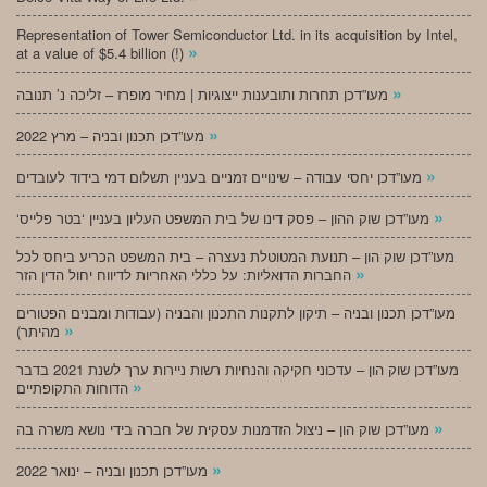
Representation of Tower Semiconductor Ltd. in its acquisition by Intel,
»
at a value of $5.4 billion (!)
»
מעו”דכן תחרות ותובענות ייצוגיות | מחיר מופרז – זליכה נ’ תנובה
»
מעו”דכן תכנון ובניה – מרץ 2022
»
מעו”דכן יחסי עבודה – שינויים זמניים בעניין תשלום דמי בידוד לעובדים
»
‘מעו”דכן שוק ההון – פסק דינו של בית המשפט העליון בעניין ‘בטר פלייס
מעו”דכן שוק הון – תנועת המטוטלת נעצרה – בית המשפט הכריע ביחס לכל
»
החברות הדואליות: על כללי האחריות לדיווח יחול הדין הזר
מעו”דכן תכנון ובניה – תיקון לתקנות התכנון והבניה (עבודות ומבנים הפטורים
»
מהיתר)
מעו”דכן שוק הון – עדכוני חקיקה והנחיות רשות ניירות ערך לשנת 2021 בדבר
»
הדוחות התקופתיים
»
מעו”דכן שוק הון – ניצול הזדמנות עסקית של חברה בידי נושא משרה בה
»
מעו”דכן תכנון ובניה – ינואר 2022