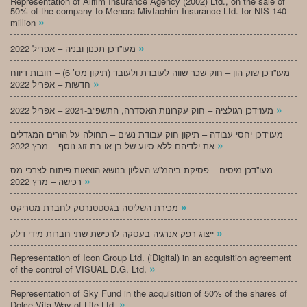
Representation of Alifim Insurance Agency (2002) Ltd., on the sale of
50% of the company to Menora Mivtachim Insurance Ltd. for NIS 140
»
million
»
מעו”דכן תכנון ובניה – אפריל 2022
מעו”דכן שוק הון – חוק שכר שווה לעובדת ולעובד (תיקון מס’ 6) – חובות דיווח
»
חדשות – אפריל 2022
»
מעו”דכן רגולציה – חוק עקרונות האסדרה, התשפ”ב-2021 – אפריל 2022
מעו”דכן יחסי עבודה – תיקון חוק עבודת נשים – תחולה על הורים המגדלים
»
את ילדיהם ללא סיוע של בן או בת זוג נוסף – מרץ 2022
מעו”דכן מיסים – פסיקת ביהמ”ש העליון בנושא הוצאות פיתוח לצרכי מס
»
רכישה – מרץ 2022
»
מכירת השליטה בגסטטנרטק לחברת מטריקס
»
ייצוג רפק אנרגיה בעסקה לרכישת שתי חברות מידי דלק
Representation of Icon Group Ltd. (iDigital) in an acquisition agreement
»
of the control of VISUAL D.G. Ltd.
Representation of Sky Fund in the acquisition of 50% of the shares of
»
Dolce Vita Way of Life Ltd.