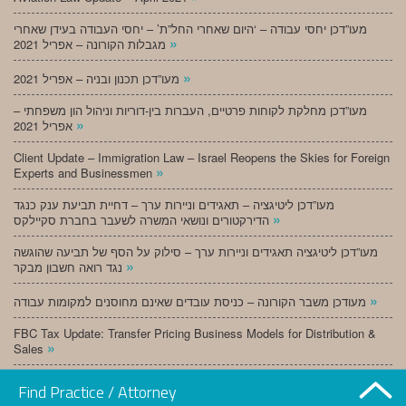
מעו”דכן יחסי עבודה – ‘היום שאחרי החל”ת’ – יחסי העבודה בעידן שאחרי
»
מגבלות הקורונה – אפריל 2021
»
מעו”דכן תכנון ובניה – אפריל 2021
מעו”דכן מחלקת לקוחות פרטיים, העברות בין-דוריות וניהול הון משפחתי –
»
אפריל 2021
Client Update – Immigration Law – Israel Reopens the Skies for Foreign
»
Experts and Businessmen
מעו”דכן ליטיגציה – תאגידים וניירות ערך – דחיית תביעת ענק כנגד
»
הדירקטורים ונושאי המשרה לשעבר בחברת סקיילקס
מעו”דכן ליטיגציה תאגידים וניירות ערך – סילוק על הסף של תביעה שהוגשה
»
נגד רואה חשבון מבקר
»
מעודכן משבר הקורונה – כניסת עובדים שאינם מחוסנים למקומות עבודה
FBC Tax Update: Transfer Pricing Business Models for Distribution &
»
Sales
»
מעו”דכן תכנון ובניה – מרץ 2021
Find Practice / Attorney