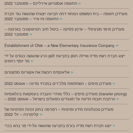
»
התעופה אוסטריאן איירליינס – ספטמבר 2022
מעו”דכן תעופה – בית המשפט המחוזי דחה תביעה ייצוגית שהוגשה נגד חברת
»
התעופה וויז אייר – ספטמבר 2022
מעו”דכן מיסוי מוניציפלי – עדכון פסיקה – ביטול חיוב רטרואקטיבי בארנונה –
»
ספטמבר 2022
»
Establishment of Ofek – a New Elementary Insurance Company
ייצוג חברת רשת מדיה ואיילה חסון בתביעת לשון הרע שהוגשה כנגדם על ידי
»
מר יוסף רחמים
»
אליאקסיס רוכשת את אקווריוס ספקטרום
»
מעו”דכן מיסים – השתתפות מלכ”רים במכרזי מדינה – אוגוסט 2022
מעו”דכן מיסים – כללי מחירי העברה בעסקאות בינלאומיות (transfer pricing)
»
– הרחבת חובות הדיווח על תאגידים הפועלים בישראל – אוגוסט 2022
מעו”דכן טכנולוגיות מידע ופרטיות – רפורמה בחוק זכויות הפרטיות של
»
קליפורניה – יולי 2022
»
ייצוג חברת רשת מדיה בע”מ בתביעה שהוגשה על-ידי מר בהא בכרי