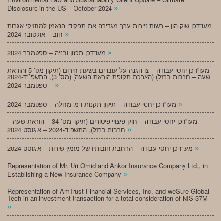
»
Disclosure in the US – October 2024
מעו”דכן שוק הון – רשות ניירות ערך מגדירה את תפקידי הנאמן למחזיקי אגרות
»
חוב – אוקטובר 2024
»
מעו”דכן תכנון ובניה – ספטמבר 2024
מעו”דכן יחסי עבודה – צו הגנה על עובדים בשעת חירום (תיקון מס’ 5 והוראת
שעה – חרבות ברזל) (הארכת תקופת הוראת השעה) (מס’ 3), התשפ״ד-2024
»
– ספטמבר 2024
»
מעו”דכן יחסי עבודה – תיקון תקנות דמי מחלה – ספטמבר 2024
מעו”דכן יחסי עבודה – חוק פיצויי פיטורים (תיקון מס’ 34 – הוראת שעה –
»
חרבות ברזל), התשפ”ד-2024 – אוגוסט 2024
»
מעו”דכן יחסי עבודה – הרחבת חובותיו של מזמין שירות – אוגוסט 2024
Representation of Mr. Uri Omid and Ankor Insurance Company Ltd., in
»
Establishing a New Insurance Company
Representation of AmTrust Financial Services, Inc. and weSure Global
Tech in an investment transaction for a total consideration of NIS 37M
»