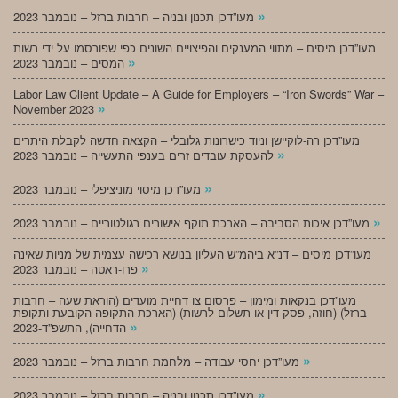
»
מעו”דכן תכנון ובניה – חרבות ברזל – נובמבר 2023
מעו”דכן מיסים – מתווי המענקים והפיצויים השונים כפי שפורסמו על ידי רשות
»
המסים – נובמבר 2023
Labor Law Client Update – A Guide for Employers – “Iron Swords” War –
»
November 2023
מעו”דכן רה-לוקיישן וניוד כישרונות גלובלי – הקצאה חדשה לקבלת היתרים
»
להעסקת עובדים זרים בענפי התעשייה – נובמבר 2023
»
מעו”דכן מיסוי מוניציפלי – נובמבר 2023
»
מעו”דכן איכות הסביבה – הארכת תוקף אישורים רגולטוריים – נובמבר 2023
מעו”דכן מיסים – דנ”א ביהמ”ש העליון בנושא רכישה עצמית של מניות שאינה
»
פרו-ראטה – נובמבר 2023
מעו”דכן בנקאות ומימון – פרסום צו דחיית מועדים (הוראת שעה – חרבות
ברזל) (חוזה, פסק דין או תשלום לרשות) (הארכת התקופה הקובעת ותקופת
»
הדחייה), התשפ”ד-2023
»
מעו”דכן יחסי עבודה – מלחמת חרבות ברזל – נובמבר 2023
»
מעו”דכן תכנון ובניה – חרבות ברזל – נובמבר 2023