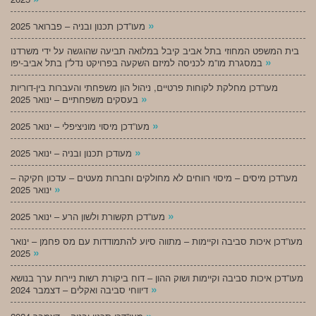
»
מעו”דכן תכנון ובניה – פברואר 2025
בית המשפט המחוזי בתל אביב קיבל במלואה תביעה שהוגשה על ידי משרדנו
»
במסגרת מו”מ לכניסה למיזם השקעה בפרויקט נדל”ן בתל אביב-יפו
מעו”דכן מחלקת לקוחות פרטיים, ניהול הון משפחתי והעברות בין-דוריות
»
בעסקים משפחתיים – ינואר 2025
»
מעו”דכן מיסוי מוניציפלי – ינואר 2025
»
מעודכן תכנון ובניה – ינואר 2025
מעו”דכן מיסים – מיסוי רווחים לא מחולקים וחברות מעטים – עדכון חקיקה –
»
ינואר 2025
»
מעו”דכן תקשורת ולשון הרע – ינואר 2025
מעו”דכן איכות סביבה וקיימות – מתווה סיוע להתמודדות עם מס פחמן – ינואר
»
2025
מעו”דכן איכות סביבה וקיימות ושוק ההון – דוח ביקורת רשות ניירות ערך בנושא
»
דיווחי סביבה ואקלים – דצמבר 2024
»