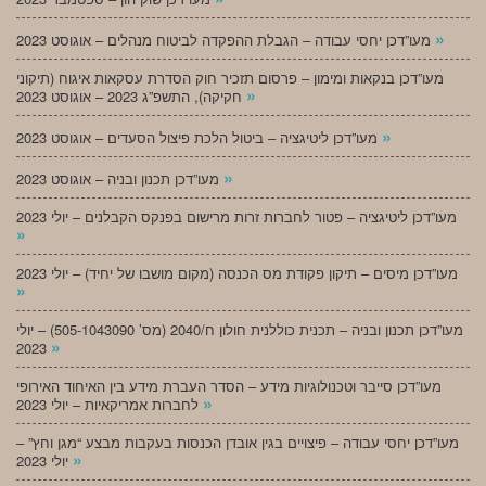
»
מעו”דכן יחסי עבודה – הגבלת ההפקדה לביטוח מנהלים – אוגוסט 2023
מעו”דכן בנקאות ומימון – פרסום תזכיר חוק הסדרת עסקאות איגוח (תיקוני
»
חקיקה), התשפ”ג 2023 – אוגוסט 2023
»
מעו”דכן ליטיגציה – ביטול הלכת פיצול הסעדים – אוגוסט 2023
»
מעו”דכן תכנון ובניה – אוגוסט 2023
מעו”דכן ליטיגציה – פטור לחברות זרות מרישום בפנקס הקבלנים – יולי 2023
»
מעו”דכן מיסים – תיקון פקודת מס הכנסה (מקום מושבו של יחיד) – יולי 2023
»
מעו”דכן תכנון ובניה – תכנית כוללנית חולון ח/2040 (מס’ 505-1043090) – יולי
»
2023
מעו”דכן סייבר וטכנולוגיות מידע – הסדר העברת מידע בין האיחוד האירופי
»
לחברות אמריקאיות – יולי 2023
מעו”דכן יחסי עבודה – פיצויים בגין אובדן הכנסות בעקבות מבצע “מגן וחץ” –
»
יולי 2023