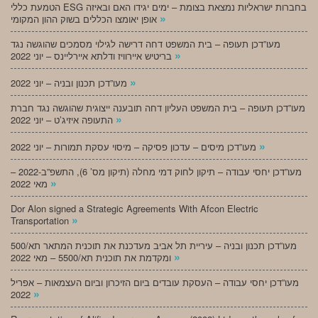
הטמעת כללי ESG בחברות ישראליות נמצאת בצומת – ימים יגידו האם ובאיזה
»
אופן יאומצו הכללים בשוק ההון המקומי
מעו”דכן תעופה – בית המשפט דחה דרישה לגילוי מסמכים שהוגשה נגד
»
בריטיש איירוויז ודלתא איירליינס – יוני 2022
»
מעו”דכן תכנון ובניה – יוני 2022
מעו”דכן תעופה – בית המשפט העליון דחה תובענה ייצוגית שהוגשה נגד חברת
»
התעופה איזיג’ט – יוני 2022
»
מעו”דכן מיסים – עדכון פסיקה – מיסוי עסקת תמורות – יוני 2022
מעו”דכן יחסי עבודה – תיקון לחוק דמי מחלה (תיקון מס’ 6), התשפ”ב-2022 –
»
מאי 2022
Dor Alon signed a Strategic Agreements With Afcon Electric
»
Transportation
מעו”דכן תכנון ובניה – עיריית תל אביב מעדכנת את תוכנית המתאר תא/500
»
ומקדמת את תוכנית תא/5500 – מאי 2022
מעו”דכן יחסי עבודה – העסקת עובדים ביום הזיכרון וביום העצמאות – אפריל
»
2022