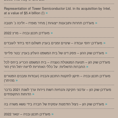
Representation of Tower Semiconductor Ltd. in its acquisition by Intel,
»
at a value of $5.4 billion (!)
»
מעו”דכן תחרות ותובענות ייצוגיות | מחיר מופרז – זליכה נ’ תנובה
»
מעו”דכן תכנון ובניה – מרץ 2022
»
מעו”דכן יחסי עבודה – שינויים זמניים בעניין תשלום דמי בידוד לעובדים
»
‘מעו”דכן שוק ההון – פסק דינו של בית המשפט העליון בעניין ‘בטר פלייס
מעו”דכן שוק הון – תנועת המטוטלת נעצרה – בית המשפט הכריע ביחס לכל
»
החברות הדואליות: על כללי האחריות לדיווח יחול הדין הזר
מעו”דכן תכנון ובניה – תיקון לתקנות התכנון והבניה (עבודות ומבנים הפטורים
»
מהיתר)
מעו”דכן שוק הון – עדכוני חקיקה והנחיות רשות ניירות ערך לשנת 2021 בדבר
»
הדוחות התקופתיים
»
מעו”דכן שוק הון – ניצול הזדמנות עסקית של חברה בידי נושא משרה בה
»
מעו”דכן תכנון ובניה – ינואר 2022