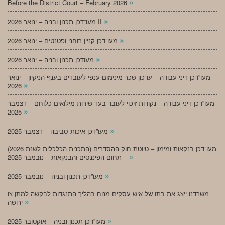
»
Before the District Court – February 2026
»
מעו”דכן תכנון ובניה – ינואר 2026 II
»
מעו”דכן קניין רוחני ופטנטים – ינואר 2026
»
מעודכן תכנון ובניה – ינואר 2026
מעו”דכן דיני עבודה – עדכון שכר מינימום ענפי לעובדים בענף הניקיון – ינואר
»
2026
מעו”דכן דיני עבודה – נקודות זיכוי לעובד בעד שירות מילואים כלוחם – דצמבר
»
2025
»
מעו”דכן איכות סביבה – דצמבר 2025
מעו”דכן בנקאות ומימון – טיוטת חוק ההסדרים (התכנית הכלכלית לשנת 2026)
»
– תחום הפיננסים והבנקאות – נובמבר 2025
»
מעו”דכן תכנון ובניה – נובמבר 2025
משרדנו ייצג את בתו של איש עסקים מנוח בהליך התנגדות לבקשה למתן צו
»
ירושה
»
מעו”דכן תכנון ובניה – אוקטובר 2025