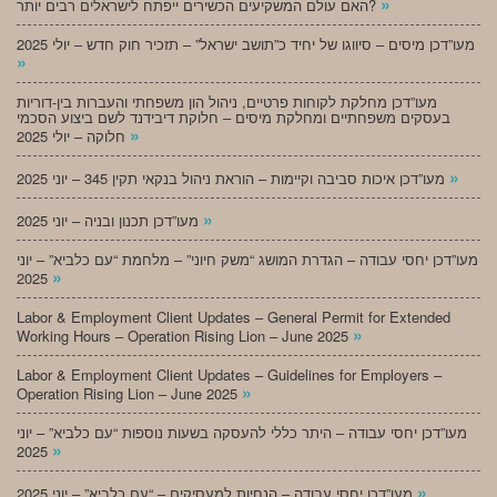
»
האם עולם המשקיעים הכשירים ייפתח לישראלים רבים יותר?
מעו”דכן מיסים – סיווגו של יחיד כ”תושב ישראל” – תזכיר חוק חדש – יולי 2025
»
מעו”דכן מחלקת לקוחות פרטיים, ניהול הון משפחתי והעברות בין-דוריות
בעסקים משפחתיים ומחלקת מיסים – חלוקת דיבידנד לשם ביצוע הסכמי
»
חלוקה – יולי 2025
»
מעו”דכן איכות סביבה וקיימות – הוראת ניהול בנקאי תקין 345 – יוני 2025
»
מעו”דכן תכנון ובניה – יוני 2025
מעו”דכן יחסי עבודה – הגדרת המושג “משק חיוני” – מלחמת “עם כלביא” – יוני
»
2025
Labor & Employment Client Updates – General Permit for Extended
»
Working Hours – Operation Rising Lion – June 2025
Labor & Employment Client Updates – Guidelines for Employers –
»
Operation Rising Lion – June 2025
מעו”דכן יחסי עבודה – היתר כללי להעסקה בשעות נוספות “עם כלביא” – יוני
»
2025
»
מעו”דכן יחסי עבודה – הנחיות למעסיקים – “עם כלביא” – יוני 2025