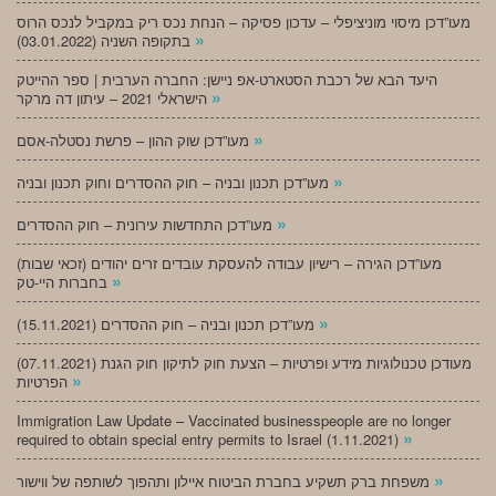
מעו”דכן מיסוי מוניציפלי – עדכון פסיקה – הנחת נכס ריק במקביל לנכס הרוס
»
בתקופה השניה (03.01.2022)
היעד הבא של רכבת הסטארט-אפ ניישן: החברה הערבית | ספר ההייטק
»
הישראלי 2021 – עיתון דה מרקר
»
מעו”דכן שוק ההון – פרשת נסטלה-אסם
»
מעו”דכן תכנון ובניה – חוק ההסדרים וחוק תכנון ובניה
»
מעו”דכן התחדשות עירונית – חוק ההסדרים
מעו”דכן הגירה – רישיון עבודה להעסקת עובדים זרים יהודים (זכאי שבות)
»
בחברות היי-טק
»
מעו”דכן תכנון ובניה – חוק ההסדרים (15.11.2021)
(07.11.2021) מעודכן טכנולוגיות מידע ופרטיות – הצעת חוק לתיקון חוק הגנת
»
הפרטיות
Immigration Law Update – Vaccinated businesspeople are no longer
»
required to obtain special entry permits to Israel (1.11.2021)
»
משפחת ברק תשקיע בחברת הביטוח איילון ותהפוך לשותפה של ווישור