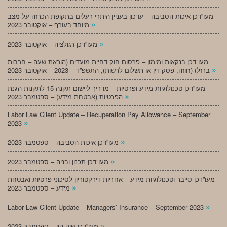
מעו”דכן איכות הסביבה – עדכון בעניין היתרי רעלים בתקופת הכרזה על מצב
»
מיוחד בעורף – אוקטובר 2023
»
מעו”דכן רגולציה – אוקטובר 2023
מעו”דכן בנקאות ומימון – פרסום חוק דחיית מועדים (הוראת שעה – חרבות
»
ברזל) (חוזה, פסק דין או תשלום לרשות), התשפ”ד – 2023 – אוקטובר 2023
מעו”דכן טכנולוגיות מידע ופרטיות – מדריך ליישום תקנה 15 לתקנות הגנת
»
הפרטיות (אבטחת מידע) – ספטמבר 2023
Labor Law Client Update – Recuperation Pay Allowance – September
»
2023
»
מעו”דכן איכות הסביבה – ספטמבר 2023
»
מעו”דכן תכנון ובניה – ספטמבר 2023
מעו”דכן סייבר וטכנולוגיות מידע – אחריות דירקטוריון לסיכוני פרטיות ואבטחת
»
מידע – ספטמבר 2023
»
Labor Law Client Update – Managers’ Insurance – September 2023
»
מעו”דכן שוק הון – ספטמבר 2023