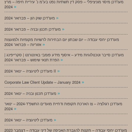
מעו”דכן מיסוי מוניציפלי – פסק דין תשתיות נפט בע”מ נ’ עיריית חיפה – מרץ
»
2024
»
מעו”דכן שוק הון – פברואר 2024
»
מעו”דכן תכנון ובניה – פברואר 2024
מעו”דכן יחסי עבודה – יום שבתון יום הבחירות לרשויות מקומיות ולמועצות
»
אזוריות – פברואר 2024
מעו”דכן סייבר וטכנולוגיות מידע – איסוף מידע פומבי באינטרנט | סקרייפינג |
»
הפרת תנאי שימוש – פברואר 2024
»
מעו”דכן ליטיגציה – ינואר 2024 II
»
Corporate Law Client Update – January 2024
»
מעו”דכן תכנון ובניה – ינואר 2024
מעו”דכן רגולציה – צו הארכת תקופות ודחיית מועדים התשפ”ד-2024 – ינואר
»
2024
»
מעו”דכן ליטיגציה – ינואר 2024
מעו”דכן יחסי עבודה – תקנות להגברת האכיפה של דיני עבודה – דצמבר 2023