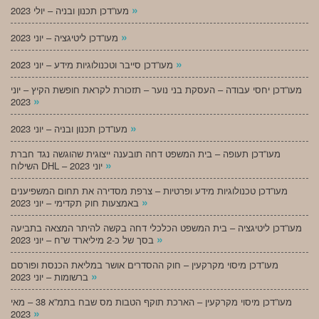
»
מעו”דכן תכנון ובניה – יולי 2023
»
מעו”דכן ליטיגציה – יוני 2023
»
מעו”דכן סייבר וטכנולוגיות מידע – יוני 2023
מעו”דכן יחסי עבודה – העסקת בני נוער – תזכורת לקראת חופשת הקיץ – יוני
»
2023
»
מעו”דכן תכנון ובניה – יוני 2023
מעו”דכן תעופה – בית המשפט דחה תובענה ייצוגית שהוגשה נגד חברת
»
השילוח DHL – יוני 2023
מעו”דכן טכנולוגיות מידע ופרטיות – צרפת מסדירה את תחום המשפיענים
»
באמצעות חוק תקדימי – יוני 2023
מעו”דכן ליטיגציה – בית המשפט הכלכלי דחה בקשה להיתר המצאה בתביעה
»
בסך של כ-2 מיליארד ש”ח – יוני 2023
מעו”דכן מיסוי מקרקעין – חוק ההסדרים אושר במליאת הכנסת ופורסם
»
ברשומות – יוני 2023
מעו”דכן מיסוי מקרקעין – הארכת תוקף הטבות מס שבח בתמ”א 38 – מאי
»
2023