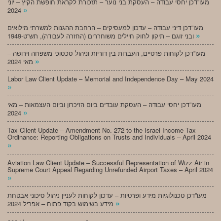
מעו”דכן יחסי עבודה – העסקת בני נוער – תזכורת לקראת חופשת הקיץ – יוני
»
2024
מעו”דכן דיני עבודה – עדכון למעסיקים – הרחבת ההגנות למשרתי מילואים
»
ובני זוגם – תיקון לחוק חיילים משוחררים (החזרה לעבודה), תש”ט-1949
מעו”דכן לקוחות פרטיים, העברות בין דוריות וניהול סכסוכי משפחה וירושה –
»
מאי 2024
Labor Law Client Update – Memorial and Independence Day – May 2024
»
מעו”דכן יחסי עבודה – העסקת עובדים ביום הזיכרון וביום העצמאות – מאי
»
2024
Tax Client Update – Amendment No. 272 to the Israel Income Tax
Ordinance: Reporting Obligations on Trusts and Individuals – April 2024
»
Aviation Law Client Update – Successful Representation of Wizz Air in
Supreme Court Appeal Regarding Unrefunded Airport Taxes – April 2024
»
מעו”דכן טכנולוגיות מידע ופרטיות – עדכון לקוחות לעניין ניהול סיכוני אבטחת
»
מידע בשימוש בקוד פתוח – אפריל 2024