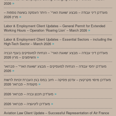
»
2026
מעו”דכן דיני עבודה – מבצע ‘שאגת הארי’ – היתר העסקה בשעות נוספות –
»
מרץ 2026
Labor & Employment Client Updates – General Permit for Extended
»
Working Hours – Operation ‘Roaring Lion’ – March 2026
Labor & Employment Client Updates – Essential Sectors – including the
»
High-Tech Sector – March 2026
מעו”דכן דיני עבודה – מבצע ‘שאגת הארי’ – הנחיות למעסיקים בענף הבניה
»
והשיפוצים – מרץ 2026
מעו”דכן יחסי עבודה – הנחיות למעסיקים – מבצע “שאגת הארי” – פברואר
»
2026
מעו”דכן מיסוי מקרקעין – עדכון פסיקה – חיוב במס בגין העברת זכויות לרשות
»
מקומית – פברואר 2026
»
מעו”דכן תכנון ובניה – פברואר 2026
»
מעו”דכן ליטיגציה – פברואר 2026
Aviation Law Client Update – Successful Representation of Air France