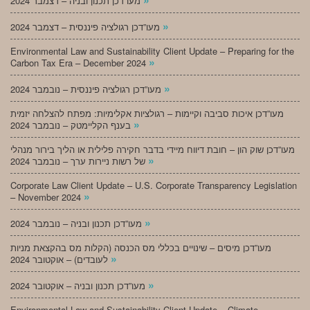
מעו”דכן תכנון ובניה – דצמבר 2024
»
מעו”דכן רגולציה פיננסית – דצמבר 2024
Environmental Law and Sustainability Client Update – Preparing for the
»
Carbon Tax Era – December 2024
»
מעו”דכן רגולציה פיננסית – נובמבר 2024
מעו”דכן איכות סביבה וקיימות – רגולציות אקלימיות: מפתח להצלחה יזמית
»
בענף הקליימטק – נובמבר 2024
מעו”דכן שוק הון – חובת דיווח מיידי בדבר חקירה פלילית או הליך בירור מנהלי
»
של רשות ניירות ערך – נובמבר 2024
Corporate Law Client Update – U.S. Corporate Transparency Legislation
»
– November 2024
»
מעו”דכן תכנון ובניה – נובמבר 2024
מעו”דכן מיסים – שינויים בכללי מס הכנסה (הקלות מס בהקצאת מניות
»
לעובדים) – אוקטובר 2024
»
מעו”דכן תכנון ובניה – אוקטובר 2024
Environmental Law and Sustainability Client Update – Climate