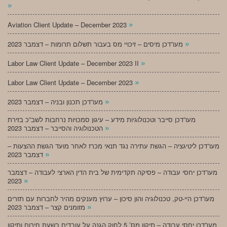
»
»
Aviation Client Update – December 2023
»
מעו”דכן מיסים – זיכויי מס בעבור תשלום תרומות – דצמבר 2023
»
Labor Law Client Update – December 2023 II
»
Labor Law Client Update – December 2023
»
מעו”דכן תכנון ובניה – דצמבר 2023
מעו”דכן סייבר וטכנולוגיות מידע – עיגון סמכויות נרחבות לשב”כ בזירת
»
הטכנולוגיה והסייבר – דצמבר 2023
מעו”דכן ליטיגציה – הגשת עתירה נגד תנאי מכרז לאחר מועד הגשת ההצעות –
»
דצמבר 2023
מעו”דכן יחסי עבודה – פסיקה תקדימית של בית הדין הארצי לעבודה – דצמבר
»
2023
מעו”דכן היי-טק, טכנולוגיה והון סיכון – ערוץ מענקים מהיר לחברות עם תזרים
»
מזומנים קצר – דצמבר 2023
מעו”דכן יחסי עבודה – תיקון מס’ 5 לחוק הגנה על עובדים בשעת חירום ותיקון