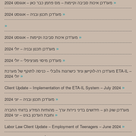
»
מעו”דכן איכות סביבה וקיימות – מס פחמן כבר כאן – אוגוסט 2024
»
מעו”דכן תכנון ובניה – אוגוסט 2024
»
»
מעו”דכן איכות סביבה וקיימות – אוגוסט 2024
»
מעו”דכן תכנון ובניה – יולי 2024
»
מעו”דכן מיסוי מוניציפלי – יולי 2024
מעו”דכן רה-לוקיישן וניוד כישרונות גלובלי – כניסה לתוקף של מערכת ETA-IL –
»
יולי 2024
»
Client Update – Implementation of the ETA-IL System – July 2024
»
מעו”דכן תכנון ובניה – יוני 2024
מעו”דכן שוק הון – חידושים בדיני ניירות ערך – מהותיות המידע בדווחי החברה
»
וחובת העדכון בגינו – יוני 2024
»
Labor Law Client Update – Employment of Teenagers – June 2024