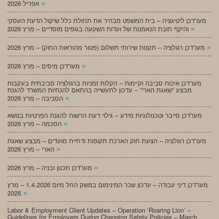
»
אפריל 2026
מעו”דכן ליטיגציה – בית המשפט מבהיר את תחולת כלל שיקול הדעת העסקי
»
והיקף חובת הנאמנות של ועדות השקעה בגופים מוסדיים – מרץ 2026
»
מעו”דכן רגולציה – תקנות שירותי תשלום (פטור מהוראות החוק) – מרץ 2026
»
מעו”דכן מיסים – מרץ 2026
מעו”דכן איכות סביבה וקיימות – הקלות זמניות ברגולציה סביבתית בעקבות
מבצע “שאגת הארי” – עדכון לתעשייה בהתאם להנחיות המשרד להגנת
»
הסביבה – מרץ 2026
מעו”דכן סייבר וטכנולוגיות מידע – גילוי דעת הרשות להגנת הפרטיות בנושא
»
הסכמה – מרץ 2026
מעו”דכן רגולציה – הצעת חוק הארכת תקופות ודחיית מועדים – מבצע שאגת
»
הארי – מרץ 2026
»
מעו”דכן תכנון ובניה – מרץ 2026
מעו”דכן דיני עבודה – עדכון שכר המינימום במשק החל מיום 1.4.2026 – מרץ
»
2026
Labor & Employment Client Updates – Operation ‘Roaring Lion’ –
Guidelines for Employers During Changing Safety Policies – March