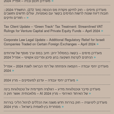
»
מעו”דכן תכנון ובניה – אפריל 2024
;מעו”דכן מיסים – חוק לתיקון פקודת מס הכנסה (מס’ 272), התשפ”ד-2024:
חובות דיווח שונות לרשות המיסים בקשר עם נאמנויות, עולים חדשים ותושבים
»
חוזרים ותיקים –
Tax Client Update – “Green Track” Tax Treatment: Streamlined VAT
»
Rulings for Venture Capital and Private Equity Funds – April 2024
Corporate Law Legal Update – Additional Regulatory Relief for Israeli
»
Companies Traded on Certain Foreign Exchanges – April 2024
מעו”דכן מיסים – בקשה במסלול ירוק: חיוב במס ערך מוסף של שירותים
»
הניתנים לקרנות השקעה בהון סיכון ופרייבט אקוויטי – אפריל 2024
מעו”דכן יחסי עבודה – הקפאה והפחתה של דמי הבראה לשנת 2024 – אפריל
»
2024
»
מעו”דכן יחסי עבודה – עדכון למעסיקים – מרץ 2024
מעו”דכן סייבר וטכנולוגיות מידע – רגולציה תקדימית על טכנולוגיות בינה
»
מלאכותית: אושר חוק ה – AI של האיחוד האירופי – מרץ 2024
מעו”דכן ליטיגציה – חוק בוררות חדש משנה את הכללים לניהול הליכי בוררות
»
מסחרית בין-לאומית בישראל – מרץ 2024