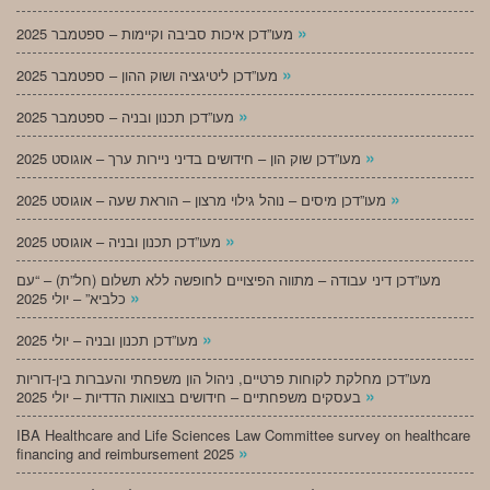
»
מעו”דכן איכות סביבה וקיימות – ספטמבר 2025
»
מעו”דכן ליטיגציה ושוק ההון – ספטמבר 2025
»
מעו”דכן תכנון ובניה – ספטמבר 2025
»
מעו”דכן שוק הון – חידושים בדיני ניירות ערך – אוגוסט 2025
»
מעו”דכן מיסים – נוהל גילוי מרצון – הוראת שעה – אוגוסט 2025
»
מעו”דכן תכנון ובניה – אוגוסט 2025
מעו”דכן דיני עבודה – מתווה הפיצויים לחופשה ללא תשלום (חל”ת) – “עם
»
כלביא” – יולי 2025
»
מעו”דכן תכנון ובניה – יולי 2025
מעו”דכן מחלקת לקוחות פרטיים, ניהול הון משפחתי והעברות בין-דוריות
»
בעסקים משפחתיים – חידושים בצוואות הדדיות – יולי 2025
IBA Healthcare and Life Sciences Law Committee survey on healthcare
»
financing and reimbursement 2025