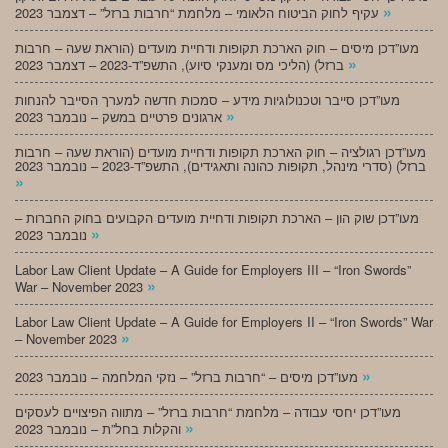
»
עקיף לחוק הביטוח הלאומי – מלחמת “חרבות ברזל” – דצמבר 2023
מעו”דכן מיסים – חוק הארכת תקופות ודחיית מועדים (הוראת שעה – חרבות
»
ברזל) (הליכי מס ומענקי סיוע), התשפ”ד-2023 – דצמבר 2023
מעו”דכן סייבר וטכנולוגיות מידע – סמכות חדשה למערך הסייבר להנחות
»
ארגונים פרטיים במשק – נובמבר 2023
מעו”דכן רגולציה – חוק הארכת תקופות ודחיית מועדים (הוראת שעה – חרבות
ברזל) (סדרי מינהל, תקופות כהונה ותאגידים), התשפ”ד-2023 – נובמבר 2023
»
מעו”דכן שוק הון – הארכת תקופות ודחיית מועדים הקבועים בחוק החברות –
»
נובמבר 2023
Labor Law Client Update – A Guide for Employers III – “Iron Swords”
»
War – November 2023
Labor Law Client Update – A Guide for Employers II – “Iron Swords” War
»
– November 2023
»
מעו”דכן מיסים – “חרבות ברזל” – נזקי המלחמה – נובמבר 2023
מעו”דכן יחסי עבודה – מלחמת “חרבות ברזל” – מתווה הפיצויים לעסקים
»
והקלות בחל”ת – נובמבר 2023