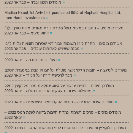
»
מעו”דכן תכנון ובניה – פברואר 2023
Medica Excel Tel Aviv Ltd. purchased 50% of Raphael Hospital Ltd.
»
from Harel Investments
מעו”דכן מיסים – החבות במע”מ בשל מכירת דירת מגורים מכוח סעיף 5(ב)
»
לחוק מע”מ – פברואר 2023
מעו”דכן מיסים – התרת קיזוז תשומות עבור דמי שכירות והוצאות נלוות לגבי
»
מבנה ששימש לארוחות עובדים – פברואר 2023
»
מעו”דכן תכנון ובניה – ינואר 2023
מעו”דכן ליטיגציה – חובות הגילוי אשר מוטלת על יזם או קבלן במסגרת הסכם
»
מכר לרכישת דירה “על הנייר” – ינואר 2023
מעו”דכן מיסים – דחיית ערעור על סיווג עסקאות מכר מקרקעין כחלק
»
מפעילות פירותית-עסקית החייבת במע”מ – ינואר 2023
»
מעו”דכן איכות הסביבה – טיוטת הטקסונומיה הישראלית – ינואר 2023
מעו”דכן מיסים – פרסום רשימת עמדות חייבות בדיווח לשנת המס 2022 –
»
ינואר 2023
מעו”דכן בלוקצ’יין ומיסים – קיזוז הפסדים לפני תום שנת המס – דצמבר 2022
»