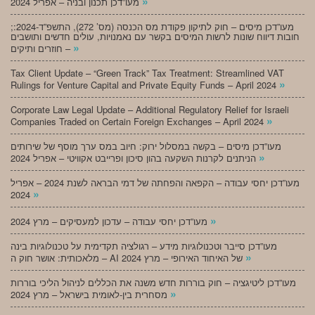
»
מעו”דכן תכנון ובניה – אפריל 2024
;מעו”דכן מיסים – חוק לתיקון פקודת מס הכנסה (מס’ 272), התשפ”ד-2024:
חובות דיווח שונות לרשות המיסים בקשר עם נאמנויות, עולים חדשים ותושבים
»
חוזרים ותיקים –
Tax Client Update – “Green Track” Tax Treatment: Streamlined VAT
»
Rulings for Venture Capital and Private Equity Funds – April 2024
Corporate Law Legal Update – Additional Regulatory Relief for Israeli
»
Companies Traded on Certain Foreign Exchanges – April 2024
מעו”דכן מיסים – בקשה במסלול ירוק: חיוב במס ערך מוסף של שירותים
»
הניתנים לקרנות השקעה בהון סיכון ופרייבט אקוויטי – אפריל 2024
מעו”דכן יחסי עבודה – הקפאה והפחתה של דמי הבראה לשנת 2024 – אפריל
»
2024
»
מעו”דכן יחסי עבודה – עדכון למעסיקים – מרץ 2024
מעו”דכן סייבר וטכנולוגיות מידע – רגולציה תקדימית על טכנולוגיות בינה
»
מלאכותית: אושר חוק ה – AI של האיחוד האירופי – מרץ 2024
מעו”דכן ליטיגציה – חוק בוררות חדש משנה את הכללים לניהול הליכי בוררות
»
מסחרית בין-לאומית בישראל – מרץ 2024