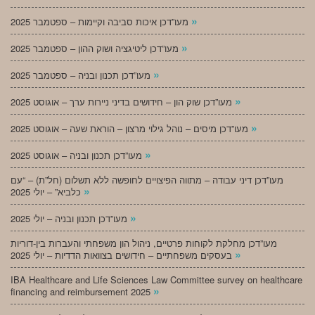
»
מעו”דכן איכות סביבה וקיימות – ספטמבר 2025
»
מעו”דכן ליטיגציה ושוק ההון – ספטמבר 2025
»
מעו”דכן תכנון ובניה – ספטמבר 2025
»
מעו”דכן שוק הון – חידושים בדיני ניירות ערך – אוגוסט 2025
»
מעו”דכן מיסים – נוהל גילוי מרצון – הוראת שעה – אוגוסט 2025
»
מעו”דכן תכנון ובניה – אוגוסט 2025
מעו”דכן דיני עבודה – מתווה הפיצויים לחופשה ללא תשלום (חל”ת) – “עם
»
כלביא” – יולי 2025
»
מעו”דכן תכנון ובניה – יולי 2025
מעו”דכן מחלקת לקוחות פרטיים, ניהול הון משפחתי והעברות בין-דוריות
»
בעסקים משפחתיים – חידושים בצוואות הדדיות – יולי 2025
IBA Healthcare and Life Sciences Law Committee survey on healthcare
»
financing and reimbursement 2025