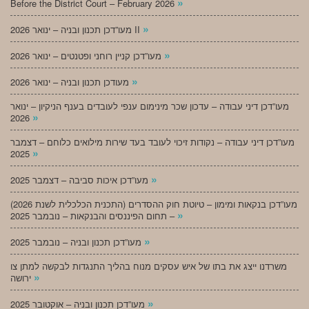
»
Before the District Court – February 2026
»
מעו”דכן תכנון ובניה – ינואר 2026 II
»
מעו”דכן קניין רוחני ופטנטים – ינואר 2026
»
מעודכן תכנון ובניה – ינואר 2026
מעו”דכן דיני עבודה – עדכון שכר מינימום ענפי לעובדים בענף הניקיון – ינואר
»
2026
מעו”דכן דיני עבודה – נקודות זיכוי לעובד בעד שירות מילואים כלוחם – דצמבר
»
2025
»
מעו”דכן איכות סביבה – דצמבר 2025
מעו”דכן בנקאות ומימון – טיוטת חוק ההסדרים (התכנית הכלכלית לשנת 2026)
»
– תחום הפיננסים והבנקאות – נובמבר 2025
»
מעו”דכן תכנון ובניה – נובמבר 2025
משרדנו ייצג את בתו של איש עסקים מנוח בהליך התנגדות לבקשה למתן צו
»
ירושה
»
מעו”דכן תכנון ובניה – אוקטובר 2025