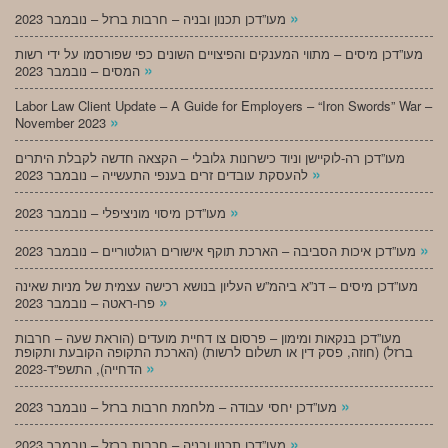
»
מעו”דכן תכנון ובניה – חרבות ברזל – נובמבר 2023
מעו”דכן מיסים – מתווי המענקים והפיצויים השונים כפי שפורסמו על ידי רשות
»
המסים – נובמבר 2023
Labor Law Client Update – A Guide for Employers – “Iron Swords” War –
»
November 2023
מעו”דכן רה-לוקיישן וניוד כישרונות גלובלי – הקצאה חדשה לקבלת היתרים
»
להעסקת עובדים זרים בענפי התעשייה – נובמבר 2023
»
מעו”דכן מיסוי מוניציפלי – נובמבר 2023
»
מעו”דכן איכות הסביבה – הארכת תוקף אישורים רגולטוריים – נובמבר 2023
מעו”דכן מיסים – דנ”א ביהמ”ש העליון בנושא רכישה עצמית של מניות שאינה
»
פרו-ראטה – נובמבר 2023
מעו”דכן בנקאות ומימון – פרסום צו דחיית מועדים (הוראת שעה – חרבות
ברזל) (חוזה, פסק דין או תשלום לרשות) (הארכת התקופה הקובעת ותקופת
»
הדחייה), התשפ”ד-2023
»
מעו”דכן יחסי עבודה – מלחמת חרבות ברזל – נובמבר 2023
»
מעו”דכן תכנון ובניה – חרבות ברזל – נובמבר 2023