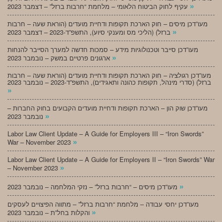
»
עקיף לחוק הביטוח הלאומי – מלחמת “חרבות ברזל” – דצמבר 2023
מעו”דכן מיסים – חוק הארכת תקופות ודחיית מועדים (הוראת שעה – חרבות
»
ברזל) (הליכי מס ומענקי סיוע), התשפ”ד-2023 – דצמבר 2023
מעו”דכן סייבר וטכנולוגיות מידע – סמכות חדשה למערך הסייבר להנחות
»
ארגונים פרטיים במשק – נובמבר 2023
מעו”דכן רגולציה – חוק הארכת תקופות ודחיית מועדים (הוראת שעה – חרבות
ברזל) (סדרי מינהל, תקופות כהונה ותאגידים), התשפ”ד-2023 – נובמבר 2023
»
מעו”דכן שוק הון – הארכת תקופות ודחיית מועדים הקבועים בחוק החברות –
»
נובמבר 2023
Labor Law Client Update – A Guide for Employers III – “Iron Swords”
»
War – November 2023
Labor Law Client Update – A Guide for Employers II – “Iron Swords” War
»
– November 2023
»
מעו”דכן מיסים – “חרבות ברזל” – נזקי המלחמה – נובמבר 2023
מעו”דכן יחסי עבודה – מלחמת “חרבות ברזל” – מתווה הפיצויים לעסקים
»
והקלות בחל”ת – נובמבר 2023