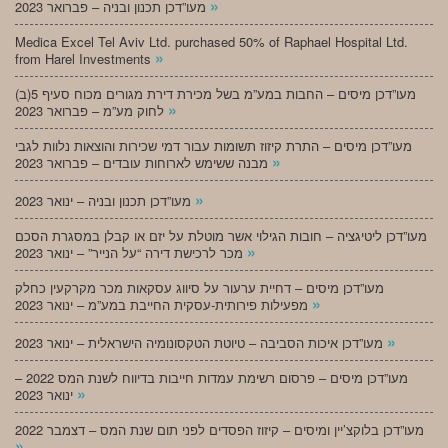
»
מעו”דכן תכנון ובניה – פברואר 2023
Medica Excel Tel Aviv Ltd. purchased 50% of Raphael Hospital Ltd.
»
from Harel Investments
מעו”דכן מיסים – החבות במע”מ בשל מכירת דירת מגורים מכוח סעיף 5(ב)
»
לחוק מע”מ – פברואר 2023
מעו”דכן מיסים – התרת קיזוז תשומות עבור דמי שכירות והוצאות נלוות לגבי
»
מבנה ששימש לארוחות עובדים – פברואר 2023
»
מעו”דכן תכנון ובניה – ינואר 2023
מעו”דכן ליטיגציה – חובות הגילוי אשר מוטלת על יזם או קבלן במסגרת הסכם
»
מכר לרכישת דירה “על הנייר” – ינואר 2023
מעו”דכן מיסים – דחיית ערעור על סיווג עסקאות מכר מקרקעין כחלק
»
מפעילות פירותית-עסקית החייבת במע”מ – ינואר 2023
»
מעו”דכן איכות הסביבה – טיוטת הטקסונומיה הישראלית – ינואר 2023
מעו”דכן מיסים – פרסום רשימת עמדות חייבות בדיווח לשנת המס 2022 –
»
ינואר 2023
מעו”דכן בלוקצ’יין ומיסים – קיזוז הפסדים לפני תום שנת המס – דצמבר 2022
»