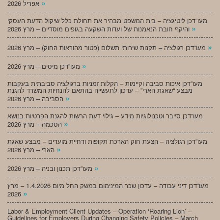
»
אפריל 2026
מעו”דכן ליטיגציה – בית המשפט מבהיר את תחולת כלל שיקול הדעת העסקי
»
והיקף חובת הנאמנות של ועדות השקעה בגופים מוסדיים – מרץ 2026
»
מעו”דכן רגולציה – תקנות שירותי תשלום (פטור מהוראות החוק) – מרץ 2026
»
מעו”דכן מיסים – מרץ 2026
מעו”דכן איכות סביבה וקיימות – הקלות זמניות ברגולציה סביבתית בעקבות
מבצע “שאגת הארי” – עדכון לתעשייה בהתאם להנחיות המשרד להגנת
»
הסביבה – מרץ 2026
מעו”דכן סייבר וטכנולוגיות מידע – גילוי דעת הרשות להגנת הפרטיות בנושא
»
הסכמה – מרץ 2026
מעו”דכן רגולציה – הצעת חוק הארכת תקופות ודחיית מועדים – מבצע שאגת
»
הארי – מרץ 2026
»
מעו”דכן תכנון ובניה – מרץ 2026
מעו”דכן דיני עבודה – עדכון שכר המינימום במשק החל מיום 1.4.2026 – מרץ
»
2026
Labor & Employment Client Updates – Operation ‘Roaring Lion’ –
Guidelines for Employers During Changing Safety Policies – March