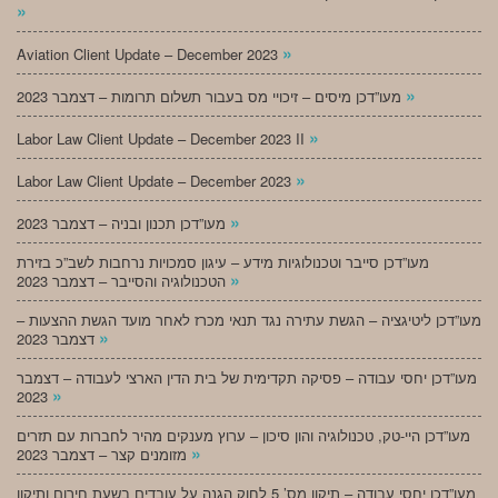
»
»
Aviation Client Update – December 2023
»
מעו”דכן מיסים – זיכויי מס בעבור תשלום תרומות – דצמבר 2023
»
Labor Law Client Update – December 2023 II
»
Labor Law Client Update – December 2023
»
מעו”דכן תכנון ובניה – דצמבר 2023
מעו”דכן סייבר וטכנולוגיות מידע – עיגון סמכויות נרחבות לשב”כ בזירת
»
הטכנולוגיה והסייבר – דצמבר 2023
מעו”דכן ליטיגציה – הגשת עתירה נגד תנאי מכרז לאחר מועד הגשת ההצעות –
»
דצמבר 2023
מעו”דכן יחסי עבודה – פסיקה תקדימית של בית הדין הארצי לעבודה – דצמבר
»
2023
מעו”דכן היי-טק, טכנולוגיה והון סיכון – ערוץ מענקים מהיר לחברות עם תזרים
»
מזומנים קצר – דצמבר 2023
מעו”דכן יחסי עבודה – תיקון מס’ 5 לחוק הגנה על עובדים בשעת חירום ותיקון