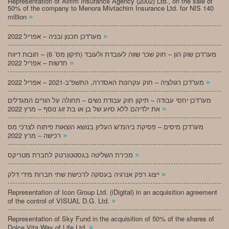
Representation of Alifim Insurance Agency (2002) Ltd., on the sale of
50% of the company to Menora Mivtachim Insurance Ltd. for NIS 140
»
million
»
מעו”דכן תכנון ובניה – אפריל 2022
מעו”דכן שוק הון – חוק שכר שווה לעובדת ולעובד (תיקון מס’ 6) – חובות דיווח
»
חדשות – אפריל 2022
»
מעו”דכן רגולציה – חוק עקרונות האסדרה, התשפ”ב-2021 – אפריל 2022
מעו”דכן יחסי עבודה – תיקון חוק עבודת נשים – תחולה על הורים המגדלים
»
את ילדיהם ללא סיוע של בן או בת זוג נוסף – מרץ 2022
מעו”דכן מיסים – פסיקת ביהמ”ש העליון בנושא הוצאות פיתוח לצרכי מס
»
רכישה – מרץ 2022
»
מכירת השליטה בגסטטנרטק לחברת מטריקס
»
ייצוג רפק אנרגיה בעסקה לרכישת שתי חברות מידי דלק
Representation of Icon Group Ltd. (iDigital) in an acquisition agreement
»
of the control of VISUAL D.G. Ltd.
Representation of Sky Fund in the acquisition of 50% of the shares of
»
Dolce Vita Way of Life Ltd.