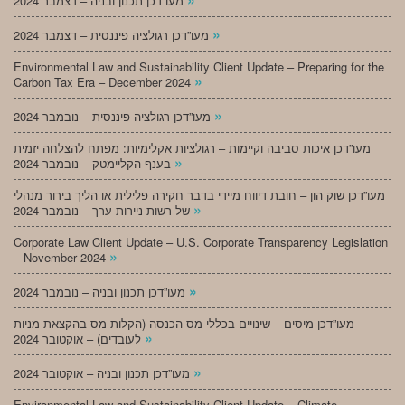
מעו”דכן תכנון ובניה – דצמבר 2024
»
מעו”דכן רגולציה פיננסית – דצמבר 2024
Environmental Law and Sustainability Client Update – Preparing for the
»
Carbon Tax Era – December 2024
»
מעו”דכן רגולציה פיננסית – נובמבר 2024
מעו”דכן איכות סביבה וקיימות – רגולציות אקלימיות: מפתח להצלחה יזמית
»
בענף הקליימטק – נובמבר 2024
מעו”דכן שוק הון – חובת דיווח מיידי בדבר חקירה פלילית או הליך בירור מנהלי
»
של רשות ניירות ערך – נובמבר 2024
Corporate Law Client Update – U.S. Corporate Transparency Legislation
»
– November 2024
»
מעו”דכן תכנון ובניה – נובמבר 2024
מעו”דכן מיסים – שינויים בכללי מס הכנסה (הקלות מס בהקצאת מניות
»
לעובדים) – אוקטובר 2024
»
מעו”דכן תכנון ובניה – אוקטובר 2024
Environmental Law and Sustainability Client Update – Climate