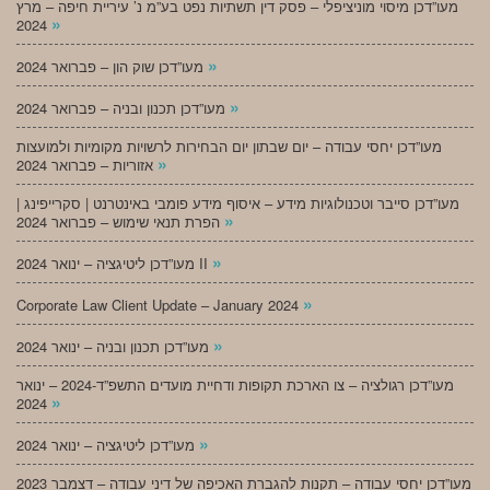
מעו”דכן מיסוי מוניציפלי – פסק דין תשתיות נפט בע”מ נ’ עיריית חיפה – מרץ
»
2024
»
מעו”דכן שוק הון – פברואר 2024
»
מעו”דכן תכנון ובניה – פברואר 2024
מעו”דכן יחסי עבודה – יום שבתון יום הבחירות לרשויות מקומיות ולמועצות
»
אזוריות – פברואר 2024
מעו”דכן סייבר וטכנולוגיות מידע – איסוף מידע פומבי באינטרנט | סקרייפינג |
»
הפרת תנאי שימוש – פברואר 2024
»
מעו”דכן ליטיגציה – ינואר 2024 II
»
Corporate Law Client Update – January 2024
»
מעו”דכן תכנון ובניה – ינואר 2024
מעו”דכן רגולציה – צו הארכת תקופות ודחיית מועדים התשפ”ד-2024 – ינואר
»
2024
»
מעו”דכן ליטיגציה – ינואר 2024
מעו”דכן יחסי עבודה – תקנות להגברת האכיפה של דיני עבודה – דצמבר 2023