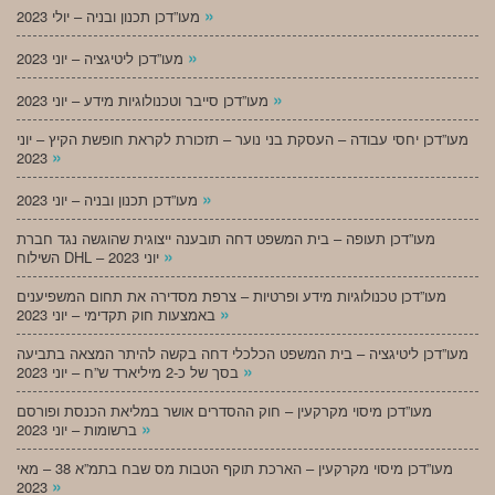
»
מעו”דכן תכנון ובניה – יולי 2023
»
מעו”דכן ליטיגציה – יוני 2023
»
מעו”דכן סייבר וטכנולוגיות מידע – יוני 2023
מעו”דכן יחסי עבודה – העסקת בני נוער – תזכורת לקראת חופשת הקיץ – יוני
»
2023
»
מעו”דכן תכנון ובניה – יוני 2023
מעו”דכן תעופה – בית המשפט דחה תובענה ייצוגית שהוגשה נגד חברת
»
השילוח DHL – יוני 2023
מעו”דכן טכנולוגיות מידע ופרטיות – צרפת מסדירה את תחום המשפיענים
»
באמצעות חוק תקדימי – יוני 2023
מעו”דכן ליטיגציה – בית המשפט הכלכלי דחה בקשה להיתר המצאה בתביעה
»
בסך של כ-2 מיליארד ש”ח – יוני 2023
מעו”דכן מיסוי מקרקעין – חוק ההסדרים אושר במליאת הכנסת ופורסם
»
ברשומות – יוני 2023
מעו”דכן מיסוי מקרקעין – הארכת תוקף הטבות מס שבח בתמ”א 38 – מאי
»
2023