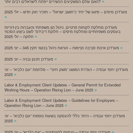
»
האם עולם המשקיעים הכשירים ייפתח לישראלים רבים יותר?
מעו”דכן מיסים – סיווגו של יחיד כ”תושב ישראל” – תזכיר חוק חדש – יולי 2025
»
מעו”דכן מחלקת לקוחות פרטיים, ניהול הון משפחתי והעברות בין-דוריות
בעסקים משפחתיים ומחלקת מיסים – חלוקת דיבידנד לשם ביצוע הסכמי
»
חלוקה – יולי 2025
»
מעו”דכן איכות סביבה וקיימות – הוראת ניהול בנקאי תקין 345 – יוני 2025
»
מעו”דכן תכנון ובניה – יוני 2025
מעו”דכן יחסי עבודה – הגדרת המושג “משק חיוני” – מלחמת “עם כלביא” – יוני
»
2025
Labor & Employment Client Updates – General Permit for Extended
»
Working Hours – Operation Rising Lion – June 2025
Labor & Employment Client Updates – Guidelines for Employers –
»
Operation Rising Lion – June 2025
מעו”דכן יחסי עבודה – היתר כללי להעסקה בשעות נוספות “עם כלביא” – יוני
»
2025
»
מעו”דכן יחסי עבודה – הנחיות למעסיקים – “עם כלביא” – יוני 2025