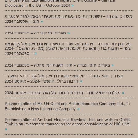
»
Disclosure in the US – October 2024
מעו”דכן שוק הון – רשות ניירות ערך מגדירה את תפקידי הנאמן למחזיקי אגרות
»
חוב – אוקטובר 2024
»
מעו”דכן תכנון ובניה – ספטמבר 2024
מעו”דכן יחסי עבודה – צו הגנה על עובדים בשעת חירום (תיקון מס’ 5 והוראת
שעה – חרבות ברזל) (הארכת תקופת הוראת השעה) (מס’ 3), התשפ״ד-2024
»
– ספטמבר 2024
»
מעו”דכן יחסי עבודה – תיקון תקנות דמי מחלה – ספטמבר 2024
מעו”דכן יחסי עבודה – חוק פיצויי פיטורים (תיקון מס’ 34 – הוראת שעה –
»
חרבות ברזל), התשפ”ד-2024 – אוגוסט 2024
»
מעו”דכן יחסי עבודה – הרחבת חובותיו של מזמין שירות – אוגוסט 2024
Representation of Mr. Uri Omid and Ankor Insurance Company Ltd., in
»
Establishing a New Insurance Company
Representation of AmTrust Financial Services, Inc. and weSure Global
Tech in an investment transaction for a total consideration of NIS 37M
»