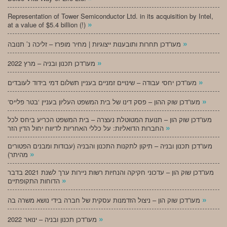
Representation of Tower Semiconductor Ltd. in its acquisition by Intel,
»
at a value of $5.4 billion (!)
»
מעו”דכן תחרות ותובענות ייצוגיות | מחיר מופרז – זליכה נ’ תנובה
»
מעו”דכן תכנון ובניה – מרץ 2022
»
מעו”דכן יחסי עבודה – שינויים זמניים בעניין תשלום דמי בידוד לעובדים
»
‘מעו”דכן שוק ההון – פסק דינו של בית המשפט העליון בעניין ‘בטר פלייס
מעו”דכן שוק הון – תנועת המטוטלת נעצרה – בית המשפט הכריע ביחס לכל
»
החברות הדואליות: על כללי האחריות לדיווח יחול הדין הזר
מעו”דכן תכנון ובניה – תיקון לתקנות התכנון והבניה (עבודות ומבנים הפטורים
»
מהיתר)
מעו”דכן שוק הון – עדכוני חקיקה והנחיות רשות ניירות ערך לשנת 2021 בדבר
»
הדוחות התקופתיים
»
מעו”דכן שוק הון – ניצול הזדמנות עסקית של חברה בידי נושא משרה בה
»
מעו”דכן תכנון ובניה – ינואר 2022