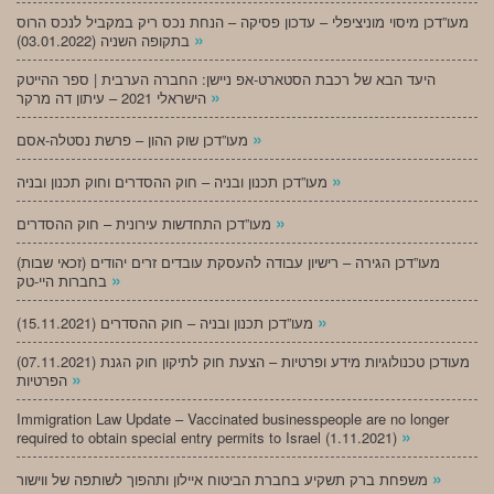
מעו”דכן מיסוי מוניציפלי – עדכון פסיקה – הנחת נכס ריק במקביל לנכס הרוס
»
בתקופה השניה (03.01.2022)
היעד הבא של רכבת הסטארט-אפ ניישן: החברה הערבית | ספר ההייטק
»
הישראלי 2021 – עיתון דה מרקר
»
מעו”דכן שוק ההון – פרשת נסטלה-אסם
»
מעו”דכן תכנון ובניה – חוק ההסדרים וחוק תכנון ובניה
»
מעו”דכן התחדשות עירונית – חוק ההסדרים
מעו”דכן הגירה – רישיון עבודה להעסקת עובדים זרים יהודים (זכאי שבות)
»
בחברות היי-טק
»
מעו”דכן תכנון ובניה – חוק ההסדרים (15.11.2021)
(07.11.2021) מעודכן טכנולוגיות מידע ופרטיות – הצעת חוק לתיקון חוק הגנת
»
הפרטיות
Immigration Law Update – Vaccinated businesspeople are no longer
»
required to obtain special entry permits to Israel (1.11.2021)
»
משפחת ברק תשקיע בחברת הביטוח איילון ותהפוך לשותפה של ווישור