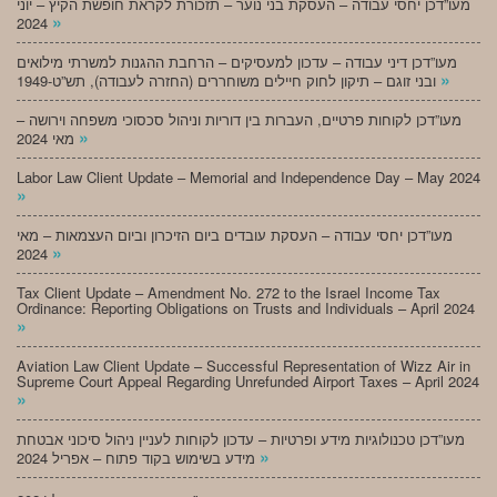
מעו”דכן יחסי עבודה – העסקת בני נוער – תזכורת לקראת חופשת הקיץ – יוני
»
2024
מעו”דכן דיני עבודה – עדכון למעסיקים – הרחבת ההגנות למשרתי מילואים
»
ובני זוגם – תיקון לחוק חיילים משוחררים (החזרה לעבודה), תש”ט-1949
מעו”דכן לקוחות פרטיים, העברות בין דוריות וניהול סכסוכי משפחה וירושה –
»
מאי 2024
Labor Law Client Update – Memorial and Independence Day – May 2024
»
מעו”דכן יחסי עבודה – העסקת עובדים ביום הזיכרון וביום העצמאות – מאי
»
2024
Tax Client Update – Amendment No. 272 to the Israel Income Tax
Ordinance: Reporting Obligations on Trusts and Individuals – April 2024
»
Aviation Law Client Update – Successful Representation of Wizz Air in
Supreme Court Appeal Regarding Unrefunded Airport Taxes – April 2024
»
מעו”דכן טכנולוגיות מידע ופרטיות – עדכון לקוחות לעניין ניהול סיכוני אבטחת
»
מידע בשימוש בקוד פתוח – אפריל 2024