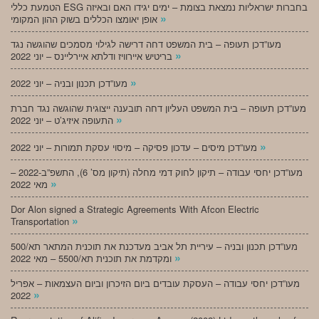
הטמעת כללי ESG בחברות ישראליות נמצאת בצומת – ימים יגידו האם ובאיזה
»
אופן יאומצו הכללים בשוק ההון המקומי
מעו”דכן תעופה – בית המשפט דחה דרישה לגילוי מסמכים שהוגשה נגד
»
בריטיש איירוויז ודלתא איירליינס – יוני 2022
»
מעו”דכן תכנון ובניה – יוני 2022
מעו”דכן תעופה – בית המשפט העליון דחה תובענה ייצוגית שהוגשה נגד חברת
»
התעופה איזיג’ט – יוני 2022
»
מעו”דכן מיסים – עדכון פסיקה – מיסוי עסקת תמורות – יוני 2022
מעו”דכן יחסי עבודה – תיקון לחוק דמי מחלה (תיקון מס’ 6), התשפ”ב-2022 –
»
מאי 2022
Dor Alon signed a Strategic Agreements With Afcon Electric
»
Transportation
מעו”דכן תכנון ובניה – עיריית תל אביב מעדכנת את תוכנית המתאר תא/500
»
ומקדמת את תוכנית תא/5500 – מאי 2022
מעו”דכן יחסי עבודה – העסקת עובדים ביום הזיכרון וביום העצמאות – אפריל
»
2022