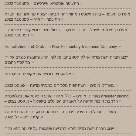
»
התעופה אוסטריאן איירליינס – ספטמבר 2022
מעו”דכן תעופה – בית המשפט המחוזי דחה תביעה ייצוגית שהוגשה נגד חברת
»
התעופה וויז אייר – ספטמבר 2022
מעו”דכן מיסוי מוניציפלי – עדכון פסיקה – ביטול חיוב רטרואקטיבי בארנונה –
»
ספטמבר 2022
»
Establishment of Ofek – a New Elementary Insurance Company
ייצוג חברת רשת מדיה ואיילה חסון בתביעת לשון הרע שהוגשה כנגדם על ידי
»
מר יוסף רחמים
»
אליאקסיס רוכשת את אקווריוס ספקטרום
»
מעו”דכן מיסים – השתתפות מלכ”רים במכרזי מדינה – אוגוסט 2022
מעו”דכן מיסים – כללי מחירי העברה בעסקאות בינלאומיות (transfer pricing)
»
– הרחבת חובות הדיווח על תאגידים הפועלים בישראל – אוגוסט 2022
מעו”דכן טכנולוגיות מידע ופרטיות – רפורמה בחוק זכויות הפרטיות של
»
קליפורניה – יולי 2022
»
ייצוג חברת רשת מדיה בע”מ בתביעה שהוגשה על-ידי מר בהא בכרי