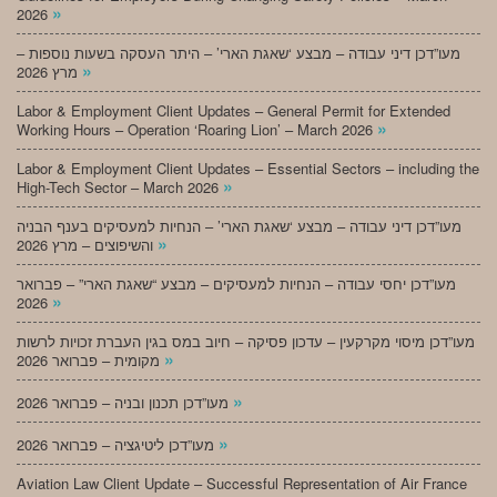
»
2026
מעו”דכן דיני עבודה – מבצע ‘שאגת הארי’ – היתר העסקה בשעות נוספות –
»
מרץ 2026
Labor & Employment Client Updates – General Permit for Extended
»
Working Hours – Operation ‘Roaring Lion’ – March 2026
Labor & Employment Client Updates – Essential Sectors – including the
»
High-Tech Sector – March 2026
מעו”דכן דיני עבודה – מבצע ‘שאגת הארי’ – הנחיות למעסיקים בענף הבניה
»
והשיפוצים – מרץ 2026
מעו”דכן יחסי עבודה – הנחיות למעסיקים – מבצע “שאגת הארי” – פברואר
»
2026
מעו”דכן מיסוי מקרקעין – עדכון פסיקה – חיוב במס בגין העברת זכויות לרשות
»
מקומית – פברואר 2026
»
מעו”דכן תכנון ובניה – פברואר 2026
»
מעו”דכן ליטיגציה – פברואר 2026
Aviation Law Client Update – Successful Representation of Air France