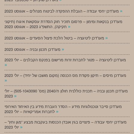
»
מעו”דכן יחסי עבודה – הגבלת ההפקדה לביטוח מנהלים – אוגוסט 2023
מעו”דכן בנקאות ומימון – פרסום תזכיר חוק הסדרת עסקאות איגוח (תיקוני
»
חקיקה), התשפ”ג 2023 – אוגוסט 2023
»
מעו”דכן ליטיגציה – ביטול הלכת פיצול הסעדים – אוגוסט 2023
»
מעו”דכן תכנון ובניה – אוגוסט 2023
מעו”דכן ליטיגציה – פטור לחברות זרות מרישום בפנקס הקבלנים – יולי 2023
»
מעו”דכן מיסים – תיקון פקודת מס הכנסה (מקום מושבו של יחיד) – יולי 2023
»
מעו”דכן תכנון ובניה – תכנית כוללנית חולון ח/2040 (מס’ 505-1043090) – יולי
»
2023
מעו”דכן סייבר וטכנולוגיות מידע – הסדר העברת מידע בין האיחוד האירופי
»
לחברות אמריקאיות – יולי 2023
מעו”דכן יחסי עבודה – פיצויים בגין אובדן הכנסות בעקבות מבצע “מגן וחץ” –
»
יולי 2023