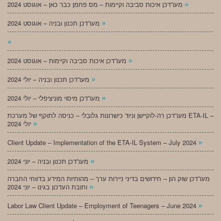
»
מעו”דכן איכות סביבה וקיימות – מס פחמן כבר כאן – אוגוסט 2024
»
מעו”דכן תכנון ובניה – אוגוסט 2024
»
»
מעו”דכן איכות סביבה וקיימות – אוגוסט 2024
»
מעו”דכן תכנון ובניה – יולי 2024
»
מעו”דכן מיסוי מוניציפלי – יולי 2024
מעו”דכן רה-לוקיישן וניוד כישרונות גלובלי – כניסה לתוקף של מערכת ETA-IL –
»
יולי 2024
»
Client Update – Implementation of the ETA-IL System – July 2024
»
מעו”דכן תכנון ובניה – יוני 2024
מעו”דכן שוק הון – חידושים בדיני ניירות ערך – מהותיות המידע בדווחי החברה
»
וחובת העדכון בגינו – יוני 2024
»
Labor Law Client Update – Employment of Teenagers – June 2024