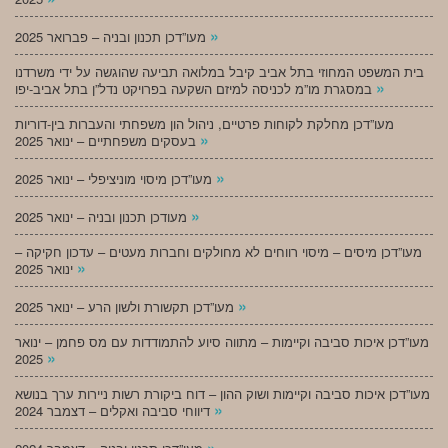
»
מעו”דכן תכנון ובניה – פברואר 2025
בית המשפט המחוזי בתל אביב קיבל במלואה תביעה שהוגשה על ידי משרדנו
»
במסגרת מו”מ לכניסה למיזם השקעה בפרויקט נדל”ן בתל אביב-יפו
מעו”דכן מחלקת לקוחות פרטיים, ניהול הון משפחתי והעברות בין-דוריות
»
בעסקים משפחתיים – ינואר 2025
»
מעו”דכן מיסוי מוניציפלי – ינואר 2025
»
מעודכן תכנון ובניה – ינואר 2025
מעו”דכן מיסים – מיסוי רווחים לא מחולקים וחברות מעטים – עדכון חקיקה –
»
ינואר 2025
»
מעו”דכן תקשורת ולשון הרע – ינואר 2025
מעו”דכן איכות סביבה וקיימות – מתווה סיוע להתמודדות עם מס פחמן – ינואר
»
2025
מעו”דכן איכות סביבה וקיימות ושוק ההון – דוח ביקורת רשות ניירות ערך בנושא
»
דיווחי סביבה ואקלים – דצמבר 2024
»