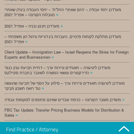
מעו”דכן יחסי עבודה – ‘היום שאחרי החל”ת’ – יחסי העבודה בעידן שאחרי
»
מגבלות הקורונה – אפריל 2021
»
מעו”דכן תכנון ובניה – אפריל 2021
מעו”דכן מחלקת לקוחות פרטיים, העברות בין-דוריות וניהול הון משפחתי –
»
אפריל 2021
Client Update – Immigration Law – Israel Reopens the Skies for Foreign
»
Experts and Businessmen
מעו”דכן ליטיגציה – תאגידים וניירות ערך – דחיית תביעת ענק כנגד
»
הדירקטורים ונושאי המשרה לשעבר בחברת סקיילקס
מעו”דכן ליטיגציה תאגידים וניירות ערך – סילוק על הסף של תביעה שהוגשה
»
נגד רואה חשבון מבקר
»
מעודכן משבר הקורונה – כניסת עובדים שאינם מחוסנים למקומות עבודה
FBC Tax Update: Transfer Pricing Business Models for Distribution &
»
Sales
»
מעו”דכן תכנון ובניה – מרץ 2021
Find Practice / Attorney