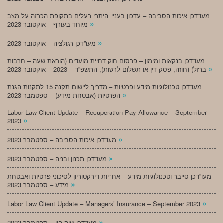
מעו”דכן איכות הסביבה – עדכון בעניין היתרי רעלים בתקופת הכרזה על מצב
»
מיוחד בעורף – אוקטובר 2023
»
מעו”דכן רגולציה – אוקטובר 2023
מעו”דכן בנקאות ומימון – פרסום חוק דחיית מועדים (הוראת שעה – חרבות
»
ברזל) (חוזה, פסק דין או תשלום לרשות), התשפ”ד – 2023 – אוקטובר 2023
מעו”דכן טכנולוגיות מידע ופרטיות – מדריך ליישום תקנה 15 לתקנות הגנת
»
הפרטיות (אבטחת מידע) – ספטמבר 2023
Labor Law Client Update – Recuperation Pay Allowance – September
»
2023
»
מעו”דכן איכות הסביבה – ספטמבר 2023
»
מעו”דכן תכנון ובניה – ספטמבר 2023
מעו”דכן סייבר וטכנולוגיות מידע – אחריות דירקטוריון לסיכוני פרטיות ואבטחת
»
מידע – ספטמבר 2023
»
Labor Law Client Update – Managers’ Insurance – September 2023
»
מעו”דכן שוק הון – ספטמבר 2023