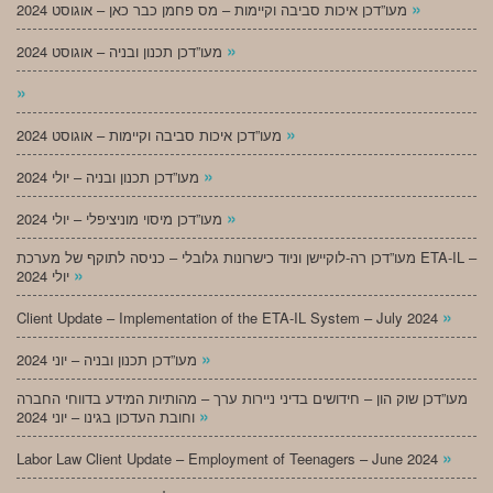
»
מעו”דכן איכות סביבה וקיימות – מס פחמן כבר כאן – אוגוסט 2024
»
מעו”דכן תכנון ובניה – אוגוסט 2024
»
»
מעו”דכן איכות סביבה וקיימות – אוגוסט 2024
»
מעו”דכן תכנון ובניה – יולי 2024
»
מעו”דכן מיסוי מוניציפלי – יולי 2024
מעו”דכן רה-לוקיישן וניוד כישרונות גלובלי – כניסה לתוקף של מערכת ETA-IL –
»
יולי 2024
»
Client Update – Implementation of the ETA-IL System – July 2024
»
מעו”דכן תכנון ובניה – יוני 2024
מעו”דכן שוק הון – חידושים בדיני ניירות ערך – מהותיות המידע בדווחי החברה
»
וחובת העדכון בגינו – יוני 2024
»
Labor Law Client Update – Employment of Teenagers – June 2024