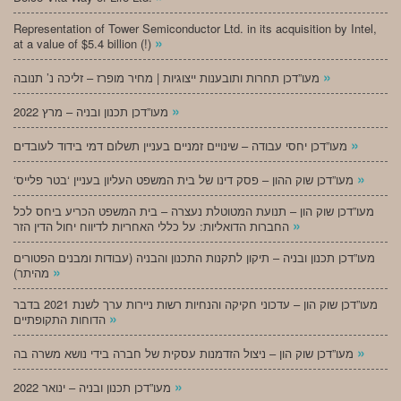
Representation of Tower Semiconductor Ltd. in its acquisition by Intel,
»
at a value of $5.4 billion (!)
»
מעו”דכן תחרות ותובענות ייצוגיות | מחיר מופרז – זליכה נ’ תנובה
»
מעו”דכן תכנון ובניה – מרץ 2022
»
מעו”דכן יחסי עבודה – שינויים זמניים בעניין תשלום דמי בידוד לעובדים
»
‘מעו”דכן שוק ההון – פסק דינו של בית המשפט העליון בעניין ‘בטר פלייס
מעו”דכן שוק הון – תנועת המטוטלת נעצרה – בית המשפט הכריע ביחס לכל
»
החברות הדואליות: על כללי האחריות לדיווח יחול הדין הזר
מעו”דכן תכנון ובניה – תיקון לתקנות התכנון והבניה (עבודות ומבנים הפטורים
»
מהיתר)
מעו”דכן שוק הון – עדכוני חקיקה והנחיות רשות ניירות ערך לשנת 2021 בדבר
»
הדוחות התקופתיים
»
מעו”דכן שוק הון – ניצול הזדמנות עסקית של חברה בידי נושא משרה בה
»
מעו”דכן תכנון ובניה – ינואר 2022