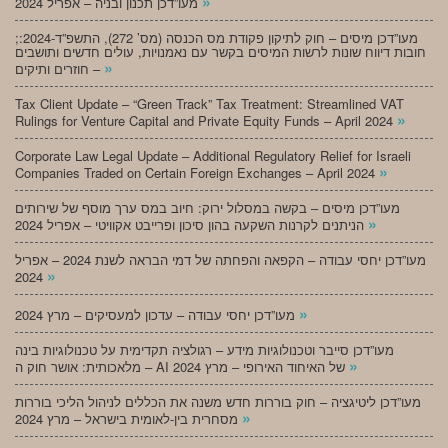
»
מעו”דכן תכנון ובניה – אפריל 2024
;מעו”דכן מיסים – חוק לתיקון פקודת מס הכנסה (מס’ 272), התשפ”ד-2024:
חובות דיווח שונות לרשות המיסים בקשר עם נאמנויות, עולים חדשים ותושבים
»
חוזרים ותיקים –
Tax Client Update – “Green Track” Tax Treatment: Streamlined VAT
»
Rulings for Venture Capital and Private Equity Funds – April 2024
Corporate Law Legal Update – Additional Regulatory Relief for Israeli
»
Companies Traded on Certain Foreign Exchanges – April 2024
מעו”דכן מיסים – בקשה במסלול ירוק: חיוב במס ערך מוסף של שירותים
»
הניתנים לקרנות השקעה בהון סיכון ופרייבט אקוויטי – אפריל 2024
מעו”דכן יחסי עבודה – הקפאה והפחתה של דמי הבראה לשנת 2024 – אפריל
»
2024
»
מעו”דכן יחסי עבודה – עדכון למעסיקים – מרץ 2024
מעו”דכן סייבר וטכנולוגיות מידע – רגולציה תקדימית על טכנולוגיות בינה
»
מלאכותית: אושר חוק ה – AI של האיחוד האירופי – מרץ 2024
מעו”דכן ליטיגציה – חוק בוררות חדש משנה את הכללים לניהול הליכי בוררות
»
מסחרית בין-לאומית בישראל – מרץ 2024