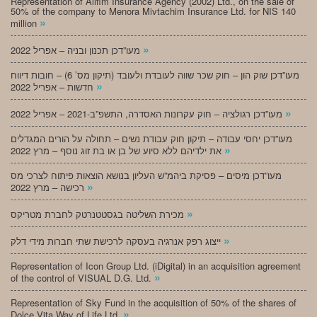
Representation of Alifim Insurance Agency (2002) Ltd., on the sale of
50% of the company to Menora Mivtachim Insurance Ltd. for NIS 140
»
million
»
מעו”דכן תכנון ובניה – אפריל 2022
מעו”דכן שוק הון – חוק שכר שווה לעובדת ולעובד (תיקון מס’ 6) – חובות דיווח
»
חדשות – אפריל 2022
»
מעו”דכן רגולציה – חוק עקרונות האסדרה, התשפ”ב-2021 – אפריל 2022
מעו”דכן יחסי עבודה – תיקון חוק עבודת נשים – תחולה על הורים המגדלים
»
את ילדיהם ללא סיוע של בן או בת זוג נוסף – מרץ 2022
מעו”דכן מיסים – פסיקת ביהמ”ש העליון בנושא הוצאות פיתוח לצרכי מס
»
רכישה – מרץ 2022
»
מכירת השליטה בגסטטנרטק לחברת מטריקס
»
ייצוג רפק אנרגיה בעסקה לרכישת שתי חברות מידי דלק
Representation of Icon Group Ltd. (iDigital) in an acquisition agreement
»
of the control of VISUAL D.G. Ltd.
Representation of Sky Fund in the acquisition of 50% of the shares of
»
Dolce Vita Way of Life Ltd.