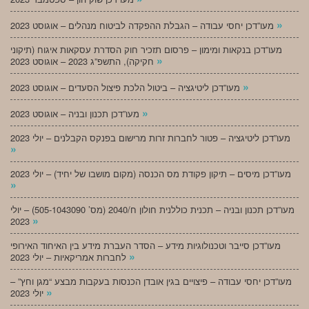
»
מעו”דכן יחסי עבודה – הגבלת ההפקדה לביטוח מנהלים – אוגוסט 2023
מעו”דכן בנקאות ומימון – פרסום תזכיר חוק הסדרת עסקאות איגוח (תיקוני
»
חקיקה), התשפ”ג 2023 – אוגוסט 2023
»
מעו”דכן ליטיגציה – ביטול הלכת פיצול הסעדים – אוגוסט 2023
»
מעו”דכן תכנון ובניה – אוגוסט 2023
מעו”דכן ליטיגציה – פטור לחברות זרות מרישום בפנקס הקבלנים – יולי 2023
»
מעו”דכן מיסים – תיקון פקודת מס הכנסה (מקום מושבו של יחיד) – יולי 2023
»
מעו”דכן תכנון ובניה – תכנית כוללנית חולון ח/2040 (מס’ 505-1043090) – יולי
»
2023
מעו”דכן סייבר וטכנולוגיות מידע – הסדר העברת מידע בין האיחוד האירופי
»
לחברות אמריקאיות – יולי 2023
מעו”דכן יחסי עבודה – פיצויים בגין אובדן הכנסות בעקבות מבצע “מגן וחץ” –
»
יולי 2023