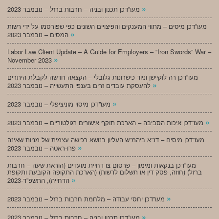
»
מעו”דכן תכנון ובניה – חרבות ברזל – נובמבר 2023
מעו”דכן מיסים – מתווי המענקים והפיצויים השונים כפי שפורסמו על ידי רשות
»
המסים – נובמבר 2023
Labor Law Client Update – A Guide for Employers – “Iron Swords” War –
»
November 2023
מעו”דכן רה-לוקיישן וניוד כישרונות גלובלי – הקצאה חדשה לקבלת היתרים
»
להעסקת עובדים זרים בענפי התעשייה – נובמבר 2023
»
מעו”דכן מיסוי מוניציפלי – נובמבר 2023
»
מעו”דכן איכות הסביבה – הארכת תוקף אישורים רגולטוריים – נובמבר 2023
מעו”דכן מיסים – דנ”א ביהמ”ש העליון בנושא רכישה עצמית של מניות שאינה
»
פרו-ראטה – נובמבר 2023
מעו”דכן בנקאות ומימון – פרסום צו דחיית מועדים (הוראת שעה – חרבות
ברזל) (חוזה, פסק דין או תשלום לרשות) (הארכת התקופה הקובעת ותקופת
»
הדחייה), התשפ”ד-2023
»
מעו”דכן יחסי עבודה – מלחמת חרבות ברזל – נובמבר 2023
»
מעו”דכן תכנון ובניה – חרבות ברזל – נובמבר 2023