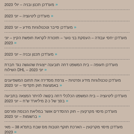
»
מעו”דכן תכנון ובניה – יולי 2023
»
מעו”דכן ליטיגציה – יוני 2023
»
מעו”דכן סייבר וטכנולוגיות מידע – יוני 2023
מעו”דכן יחסי עבודה – העסקת בני נוער – תזכורת לקראת חופשת הקיץ – יוני
»
2023
»
מעו”דכן תכנון ובניה – יוני 2023
מעו”דכן תעופה – בית המשפט דחה תובענה ייצוגית שהוגשה נגד חברת
»
השילוח DHL – יוני 2023
מעו”דכן טכנולוגיות מידע ופרטיות – צרפת מסדירה את תחום המשפיענים
»
באמצעות חוק תקדימי – יוני 2023
מעו”דכן ליטיגציה – בית המשפט הכלכלי דחה בקשה להיתר המצאה בתביעה
»
בסך של כ-2 מיליארד ש”ח – יוני 2023
מעו”דכן מיסוי מקרקעין – חוק ההסדרים אושר במליאת הכנסת ופורסם
»
ברשומות – יוני 2023
מעו”דכן מיסוי מקרקעין – הארכת תוקף הטבות מס שבח בתמ”א 38 – מאי
»
2023