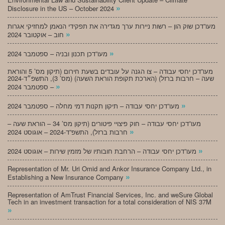
»
Disclosure in the US – October 2024
מעו”דכן שוק הון – רשות ניירות ערך מגדירה את תפקידי הנאמן למחזיקי אגרות
»
חוב – אוקטובר 2024
»
מעו”דכן תכנון ובניה – ספטמבר 2024
מעו”דכן יחסי עבודה – צו הגנה על עובדים בשעת חירום (תיקון מס’ 5 והוראת
שעה – חרבות ברזל) (הארכת תקופת הוראת השעה) (מס’ 3), התשפ״ד-2024
»
– ספטמבר 2024
»
מעו”דכן יחסי עבודה – תיקון תקנות דמי מחלה – ספטמבר 2024
מעו”דכן יחסי עבודה – חוק פיצויי פיטורים (תיקון מס’ 34 – הוראת שעה –
»
חרבות ברזל), התשפ”ד-2024 – אוגוסט 2024
»
מעו”דכן יחסי עבודה – הרחבת חובותיו של מזמין שירות – אוגוסט 2024
Representation of Mr. Uri Omid and Ankor Insurance Company Ltd., in
»
Establishing a New Insurance Company
Representation of AmTrust Financial Services, Inc. and weSure Global
Tech in an investment transaction for a total consideration of NIS 37M
»