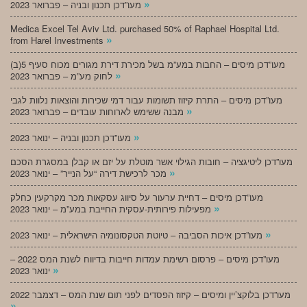
»
מעו”דכן תכנון ובניה – פברואר 2023
Medica Excel Tel Aviv Ltd. purchased 50% of Raphael Hospital Ltd.
»
from Harel Investments
מעו”דכן מיסים – החבות במע”מ בשל מכירת דירת מגורים מכוח סעיף 5(ב)
»
לחוק מע”מ – פברואר 2023
מעו”דכן מיסים – התרת קיזוז תשומות עבור דמי שכירות והוצאות נלוות לגבי
»
מבנה ששימש לארוחות עובדים – פברואר 2023
»
מעו”דכן תכנון ובניה – ינואר 2023
מעו”דכן ליטיגציה – חובות הגילוי אשר מוטלת על יזם או קבלן במסגרת הסכם
»
מכר לרכישת דירה “על הנייר” – ינואר 2023
מעו”דכן מיסים – דחיית ערעור על סיווג עסקאות מכר מקרקעין כחלק
»
מפעילות פירותית-עסקית החייבת במע”מ – ינואר 2023
»
מעו”דכן איכות הסביבה – טיוטת הטקסונומיה הישראלית – ינואר 2023
מעו”דכן מיסים – פרסום רשימת עמדות חייבות בדיווח לשנת המס 2022 –
»
ינואר 2023
מעו”דכן בלוקצ’יין ומיסים – קיזוז הפסדים לפני תום שנת המס – דצמבר 2022
»