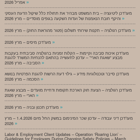
»
אפריל 2026
מעו”דכן ליטיגציה – בית המשפט מבהיר את תחולת כלל שיקול הדעת העסקי
»
והיקף חובת הנאמנות של ועדות השקעה בגופים מוסדיים – מרץ 2026
»
מעו”דכן רגולציה – תקנות שירותי תשלום (פטור מהוראות החוק) – מרץ 2026
»
מעו”דכן מיסים – מרץ 2026
מעו”דכן איכות סביבה וקיימות – הקלות זמניות ברגולציה סביבתית בעקבות
מבצע “שאגת הארי” – עדכון לתעשייה בהתאם להנחיות המשרד להגנת
»
הסביבה – מרץ 2026
מעו”דכן סייבר וטכנולוגיות מידע – גילוי דעת הרשות להגנת הפרטיות בנושא
»
הסכמה – מרץ 2026
מעו”דכן רגולציה – הצעת חוק הארכת תקופות ודחיית מועדים – מבצע שאגת
»
הארי – מרץ 2026
»
מעו”דכן תכנון ובניה – מרץ 2026
מעו”דכן דיני עבודה – עדכון שכר המינימום במשק החל מיום 1.4.2026 – מרץ
»
2026
Labor & Employment Client Updates – Operation ‘Roaring Lion’ –
Guidelines for Employers During Changing Safety Policies – March