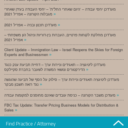
מעו”דכן יחסי עבודה – ‘היום שאחרי החל”ת’ – יחסי העבודה בעידן שאחרי
»
מגבלות הקורונה – אפריל 2021
»
מעו”דכן תכנון ובניה – אפריל 2021
מעו”דכן מחלקת לקוחות פרטיים, העברות בין-דוריות וניהול הון משפחתי –
»
אפריל 2021
Client Update – Immigration Law – Israel Reopens the Skies for Foreign
»
Experts and Businessmen
מעו”דכן ליטיגציה – תאגידים וניירות ערך – דחיית תביעת ענק כנגד
»
הדירקטורים ונושאי המשרה לשעבר בחברת סקיילקס
מעו”דכן ליטיגציה תאגידים וניירות ערך – סילוק על הסף של תביעה שהוגשה
»
נגד רואה חשבון מבקר
»
מעודכן משבר הקורונה – כניסת עובדים שאינם מחוסנים למקומות עבודה
FBC Tax Update: Transfer Pricing Business Models for Distribution &
»
Sales
»
מעו”דכן תכנון ובניה – מרץ 2021
Find Practice / Attorney