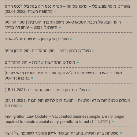
מעו”דכן מיסוי מוניציפלי – עדכון פסיקה – הנחת נכס ריק במקביל לנכס הרוס
»
בתקופה השניה (03.01.2022)
היעד הבא של רכבת הסטארט-אפ ניישן: החברה הערבית | ספר ההייטק
»
הישראלי 2021 – עיתון דה מרקר
»
מעו”דכן שוק ההון – פרשת נסטלה-אסם
»
מעו”דכן תכנון ובניה – חוק ההסדרים וחוק תכנון ובניה
»
מעו”דכן התחדשות עירונית – חוק ההסדרים
מעו”דכן הגירה – רישיון עבודה להעסקת עובדים זרים יהודים (זכאי שבות)
»
בחברות היי-טק
»
מעו”דכן תכנון ובניה – חוק ההסדרים (15.11.2021)
(07.11.2021) מעודכן טכנולוגיות מידע ופרטיות – הצעת חוק לתיקון חוק הגנת
»
הפרטיות
Immigration Law Update – Vaccinated businesspeople are no longer
»
required to obtain special entry permits to Israel (1.11.2021)
»
משפחת ברק תשקיע בחברת הביטוח איילון ותהפוך לשותפה של ווישור