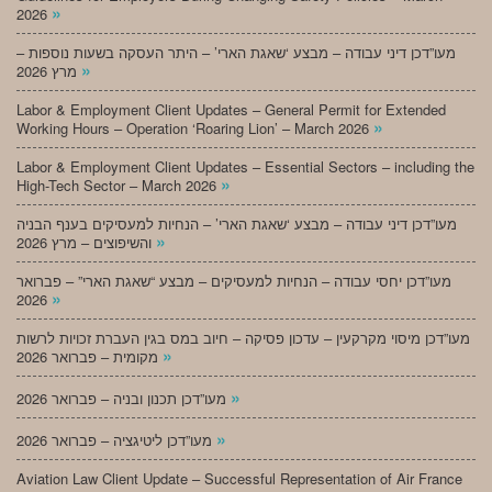
»
2026
מעו”דכן דיני עבודה – מבצע ‘שאגת הארי’ – היתר העסקה בשעות נוספות –
»
מרץ 2026
Labor & Employment Client Updates – General Permit for Extended
»
Working Hours – Operation ‘Roaring Lion’ – March 2026
Labor & Employment Client Updates – Essential Sectors – including the
»
High-Tech Sector – March 2026
מעו”דכן דיני עבודה – מבצע ‘שאגת הארי’ – הנחיות למעסיקים בענף הבניה
»
והשיפוצים – מרץ 2026
מעו”דכן יחסי עבודה – הנחיות למעסיקים – מבצע “שאגת הארי” – פברואר
»
2026
מעו”דכן מיסוי מקרקעין – עדכון פסיקה – חיוב במס בגין העברת זכויות לרשות
»
מקומית – פברואר 2026
»
מעו”דכן תכנון ובניה – פברואר 2026
»
מעו”דכן ליטיגציה – פברואר 2026
Aviation Law Client Update – Successful Representation of Air France