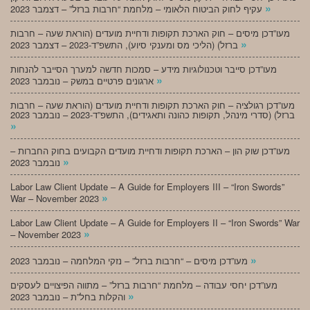
»
עקיף לחוק הביטוח הלאומי – מלחמת “חרבות ברזל” – דצמבר 2023
מעו”דכן מיסים – חוק הארכת תקופות ודחיית מועדים (הוראת שעה – חרבות
»
ברזל) (הליכי מס ומענקי סיוע), התשפ”ד-2023 – דצמבר 2023
מעו”דכן סייבר וטכנולוגיות מידע – סמכות חדשה למערך הסייבר להנחות
»
ארגונים פרטיים במשק – נובמבר 2023
מעו”דכן רגולציה – חוק הארכת תקופות ודחיית מועדים (הוראת שעה – חרבות
ברזל) (סדרי מינהל, תקופות כהונה ותאגידים), התשפ”ד-2023 – נובמבר 2023
»
מעו”דכן שוק הון – הארכת תקופות ודחיית מועדים הקבועים בחוק החברות –
»
נובמבר 2023
Labor Law Client Update – A Guide for Employers III – “Iron Swords”
»
War – November 2023
Labor Law Client Update – A Guide for Employers II – “Iron Swords” War
»
– November 2023
»
מעו”דכן מיסים – “חרבות ברזל” – נזקי המלחמה – נובמבר 2023
מעו”דכן יחסי עבודה – מלחמת “חרבות ברזל” – מתווה הפיצויים לעסקים
»
והקלות בחל”ת – נובמבר 2023