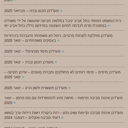
»
מעו”דכן תכנון ובניה – פברואר 2025
בית המשפט המחוזי בתל אביב קיבל במלואה תביעה שהוגשה על ידי משרדנו
»
במסגרת מו”מ לכניסה למיזם השקעה בפרויקט נדל”ן בתל אביב-יפו
מעו”דכן מחלקת לקוחות פרטיים, ניהול הון משפחתי והעברות בין-דוריות
»
בעסקים משפחתיים – ינואר 2025
»
מעו”דכן מיסוי מוניציפלי – ינואר 2025
»
מעודכן תכנון ובניה – ינואר 2025
מעו”דכן מיסים – מיסוי רווחים לא מחולקים וחברות מעטים – עדכון חקיקה –
»
ינואר 2025
»
מעו”דכן תקשורת ולשון הרע – ינואר 2025
מעו”דכן איכות סביבה וקיימות – מתווה סיוע להתמודדות עם מס פחמן – ינואר
»
2025
מעו”דכן איכות סביבה וקיימות ושוק ההון – דוח ביקורת רשות ניירות ערך בנושא
»
דיווחי סביבה ואקלים – דצמבר 2024
»