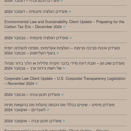
מעו”דכן תכנון ובניה – דצמבר 2024
»
מעו”דכן רגולציה פיננסית – דצמבר 2024
Environmental Law and Sustainability Client Update – Preparing for the
»
Carbon Tax Era – December 2024
»
מעו”דכן רגולציה פיננסית – נובמבר 2024
מעו”דכן איכות סביבה וקיימות – רגולציות אקלימיות: מפתח להצלחה יזמית
»
בענף הקליימטק – נובמבר 2024
מעו”דכן שוק הון – חובת דיווח מיידי בדבר חקירה פלילית או הליך בירור מנהלי
»
של רשות ניירות ערך – נובמבר 2024
Corporate Law Client Update – U.S. Corporate Transparency Legislation
»
– November 2024
»
מעו”דכן תכנון ובניה – נובמבר 2024
מעו”דכן מיסים – שינויים בכללי מס הכנסה (הקלות מס בהקצאת מניות
»
לעובדים) – אוקטובר 2024
»
מעו”דכן תכנון ובניה – אוקטובר 2024
Environmental Law and Sustainability Client Update – Climate