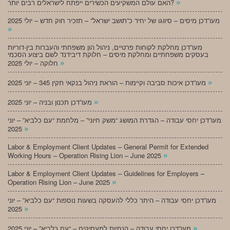
»
האם עולם המשקיעים הכשירים ייפתח לישראלים רבים יותר?
מעו”דכן מיסים – סיווגו של יחיד כ”תושב ישראל” – תזכיר חוק חדש – יולי 2025
»
מעו”דכן מחלקת לקוחות פרטיים, ניהול הון משפחתי והעברות בין-דוריות
בעסקים משפחתיים ומחלקת מיסים – חלוקת דיבידנד לשם ביצוע הסכמי
»
חלוקה – יולי 2025
»
מעו”דכן איכות סביבה וקיימות – הוראת ניהול בנקאי תקין 345 – יוני 2025
»
מעו”דכן תכנון ובניה – יוני 2025
מעו”דכן יחסי עבודה – הגדרת המושג “משק חיוני” – מלחמת “עם כלביא” – יוני
»
2025
Labor & Employment Client Updates – General Permit for Extended
»
Working Hours – Operation Rising Lion – June 2025
Labor & Employment Client Updates – Guidelines for Employers –
»
Operation Rising Lion – June 2025
מעו”דכן יחסי עבודה – היתר כללי להעסקה בשעות נוספות “עם כלביא” – יוני
»
2025
»
מעו”דכן יחסי עבודה – הנחיות למעסיקים – “עם כלביא” – יוני 2025