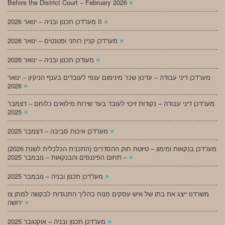
»
Before the District Court – February 2026
»
מעו”דכן תכנון ובניה – ינואר 2026 II
»
מעו”דכן קניין רוחני ופטנטים – ינואר 2026
»
מעודכן תכנון ובניה – ינואר 2026
מעו”דכן דיני עבודה – עדכון שכר מינימום ענפי לעובדים בענף הניקיון – ינואר
»
2026
מעו”דכן דיני עבודה – נקודות זיכוי לעובד בעד שירות מילואים כלוחם – דצמבר
»
2025
»
מעו”דכן איכות סביבה – דצמבר 2025
מעו”דכן בנקאות ומימון – טיוטת חוק ההסדרים (התכנית הכלכלית לשנת 2026)
»
– תחום הפיננסים והבנקאות – נובמבר 2025
»
מעו”דכן תכנון ובניה – נובמבר 2025
משרדנו ייצג את בתו של איש עסקים מנוח בהליך התנגדות לבקשה למתן צו
»
ירושה
»
מעו”דכן תכנון ובניה – אוקטובר 2025