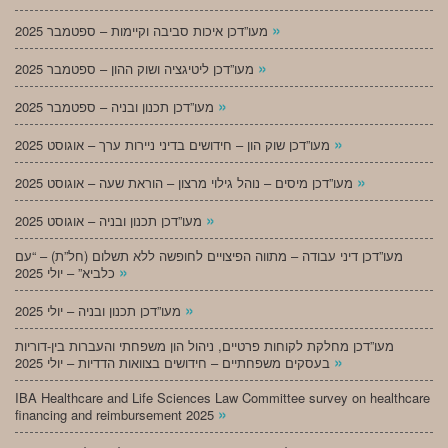
»
מעו”דכן איכות סביבה וקיימות – ספטמבר 2025
»
מעו”דכן ליטיגציה ושוק ההון – ספטמבר 2025
»
מעו”דכן תכנון ובניה – ספטמבר 2025
»
מעו”דכן שוק הון – חידושים בדיני ניירות ערך – אוגוסט 2025
»
מעו”דכן מיסים – נוהל גילוי מרצון – הוראת שעה – אוגוסט 2025
»
מעו”דכן תכנון ובניה – אוגוסט 2025
מעו”דכן דיני עבודה – מתווה הפיצויים לחופשה ללא תשלום (חל”ת) – “עם
»
כלביא” – יולי 2025
»
מעו”דכן תכנון ובניה – יולי 2025
מעו”דכן מחלקת לקוחות פרטיים, ניהול הון משפחתי והעברות בין-דוריות
»
בעסקים משפחתיים – חידושים בצוואות הדדיות – יולי 2025
IBA Healthcare and Life Sciences Law Committee survey on healthcare
»
financing and reimbursement 2025