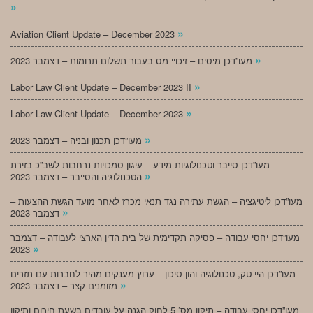
»
»
Aviation Client Update – December 2023
»
מעו”דכן מיסים – זיכויי מס בעבור תשלום תרומות – דצמבר 2023
»
Labor Law Client Update – December 2023 II
»
Labor Law Client Update – December 2023
»
מעו”דכן תכנון ובניה – דצמבר 2023
מעו”דכן סייבר וטכנולוגיות מידע – עיגון סמכויות נרחבות לשב”כ בזירת
»
הטכנולוגיה והסייבר – דצמבר 2023
מעו”דכן ליטיגציה – הגשת עתירה נגד תנאי מכרז לאחר מועד הגשת ההצעות –
»
דצמבר 2023
מעו”דכן יחסי עבודה – פסיקה תקדימית של בית הדין הארצי לעבודה – דצמבר
»
2023
מעו”דכן היי-טק, טכנולוגיה והון סיכון – ערוץ מענקים מהיר לחברות עם תזרים
»
מזומנים קצר – דצמבר 2023
מעו”דכן יחסי עבודה – תיקון מס’ 5 לחוק הגנה על עובדים בשעת חירום ותיקון