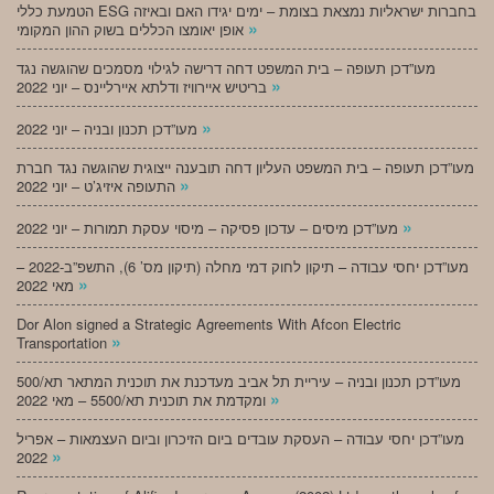
הטמעת כללי ESG בחברות ישראליות נמצאת בצומת – ימים יגידו האם ובאיזה
»
אופן יאומצו הכללים בשוק ההון המקומי
מעו”דכן תעופה – בית המשפט דחה דרישה לגילוי מסמכים שהוגשה נגד
»
בריטיש איירוויז ודלתא איירליינס – יוני 2022
»
מעו”דכן תכנון ובניה – יוני 2022
מעו”דכן תעופה – בית המשפט העליון דחה תובענה ייצוגית שהוגשה נגד חברת
»
התעופה איזיג’ט – יוני 2022
»
מעו”דכן מיסים – עדכון פסיקה – מיסוי עסקת תמורות – יוני 2022
מעו”דכן יחסי עבודה – תיקון לחוק דמי מחלה (תיקון מס’ 6), התשפ”ב-2022 –
»
מאי 2022
Dor Alon signed a Strategic Agreements With Afcon Electric
»
Transportation
מעו”דכן תכנון ובניה – עיריית תל אביב מעדכנת את תוכנית המתאר תא/500
»
ומקדמת את תוכנית תא/5500 – מאי 2022
מעו”דכן יחסי עבודה – העסקת עובדים ביום הזיכרון וביום העצמאות – אפריל
»
2022