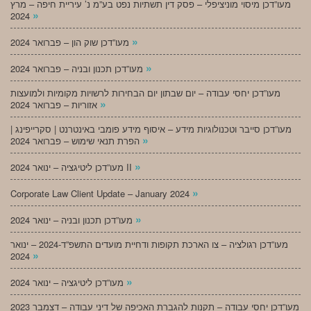
מעו”דכן מיסוי מוניציפלי – פסק דין תשתיות נפט בע”מ נ’ עיריית חיפה – מרץ
»
2024
»
מעו”דכן שוק הון – פברואר 2024
»
מעו”דכן תכנון ובניה – פברואר 2024
מעו”דכן יחסי עבודה – יום שבתון יום הבחירות לרשויות מקומיות ולמועצות
»
אזוריות – פברואר 2024
מעו”דכן סייבר וטכנולוגיות מידע – איסוף מידע פומבי באינטרנט | סקרייפינג |
»
הפרת תנאי שימוש – פברואר 2024
»
מעו”דכן ליטיגציה – ינואר 2024 II
»
Corporate Law Client Update – January 2024
»
מעו”דכן תכנון ובניה – ינואר 2024
מעו”דכן רגולציה – צו הארכת תקופות ודחיית מועדים התשפ”ד-2024 – ינואר
»
2024
»
מעו”דכן ליטיגציה – ינואר 2024
מעו”דכן יחסי עבודה – תקנות להגברת האכיפה של דיני עבודה – דצמבר 2023