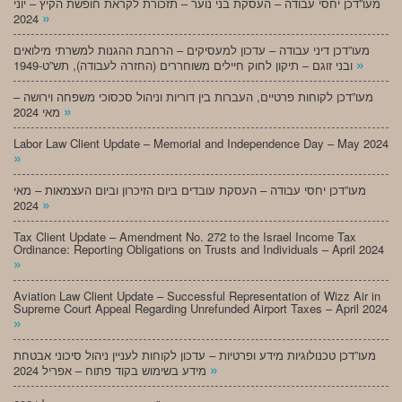
מעו”דכן יחסי עבודה – העסקת בני נוער – תזכורת לקראת חופשת הקיץ – יוני
»
2024
מעו”דכן דיני עבודה – עדכון למעסיקים – הרחבת ההגנות למשרתי מילואים
»
ובני זוגם – תיקון לחוק חיילים משוחררים (החזרה לעבודה), תש”ט-1949
מעו”דכן לקוחות פרטיים, העברות בין דוריות וניהול סכסוכי משפחה וירושה –
»
מאי 2024
Labor Law Client Update – Memorial and Independence Day – May 2024
»
מעו”דכן יחסי עבודה – העסקת עובדים ביום הזיכרון וביום העצמאות – מאי
»
2024
Tax Client Update – Amendment No. 272 to the Israel Income Tax
Ordinance: Reporting Obligations on Trusts and Individuals – April 2024
»
Aviation Law Client Update – Successful Representation of Wizz Air in
Supreme Court Appeal Regarding Unrefunded Airport Taxes – April 2024
»
מעו”דכן טכנולוגיות מידע ופרטיות – עדכון לקוחות לעניין ניהול סיכוני אבטחת
»
מידע בשימוש בקוד פתוח – אפריל 2024