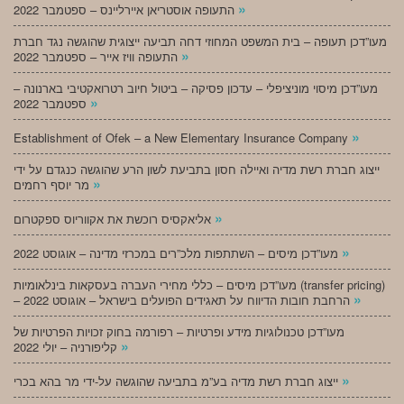
»
התעופה אוסטריאן איירליינס – ספטמבר 2022
מעו”דכן תעופה – בית המשפט המחוזי דחה תביעה ייצוגית שהוגשה נגד חברת
»
התעופה וויז אייר – ספטמבר 2022
מעו”דכן מיסוי מוניציפלי – עדכון פסיקה – ביטול חיוב רטרואקטיבי בארנונה –
»
ספטמבר 2022
»
Establishment of Ofek – a New Elementary Insurance Company
ייצוג חברת רשת מדיה ואיילה חסון בתביעת לשון הרע שהוגשה כנגדם על ידי
»
מר יוסף רחמים
»
אליאקסיס רוכשת את אקווריוס ספקטרום
»
מעו”דכן מיסים – השתתפות מלכ”רים במכרזי מדינה – אוגוסט 2022
מעו”דכן מיסים – כללי מחירי העברה בעסקאות בינלאומיות (transfer pricing)
»
– הרחבת חובות הדיווח על תאגידים הפועלים בישראל – אוגוסט 2022
מעו”דכן טכנולוגיות מידע ופרטיות – רפורמה בחוק זכויות הפרטיות של
»
קליפורניה – יולי 2022
»
ייצוג חברת רשת מדיה בע”מ בתביעה שהוגשה על-ידי מר בהא בכרי