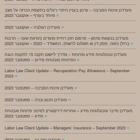
מעו”דכן איכות הסביבה – עדכון בעניין היתרי רעלים בתקופת הכרזה על מצב
»
מיוחד בעורף – אוקטובר 2023
»
מעו”דכן רגולציה – אוקטובר 2023
מעו”דכן בנקאות ומימון – פרסום חוק דחיית מועדים (הוראת שעה – חרבות
»
ברזל) (חוזה, פסק דין או תשלום לרשות), התשפ”ד – 2023 – אוקטובר 2023
מעו”דכן טכנולוגיות מידע ופרטיות – מדריך ליישום תקנה 15 לתקנות הגנת
»
הפרטיות (אבטחת מידע) – ספטמבר 2023
Labor Law Client Update – Recuperation Pay Allowance – September
»
2023
»
מעו”דכן איכות הסביבה – ספטמבר 2023
»
מעו”דכן תכנון ובניה – ספטמבר 2023
מעו”דכן סייבר וטכנולוגיות מידע – אחריות דירקטוריון לסיכוני פרטיות ואבטחת
»
מידע – ספטמבר 2023
»
Labor Law Client Update – Managers’ Insurance – September 2023
»
מעו”דכן שוק הון – ספטמבר 2023