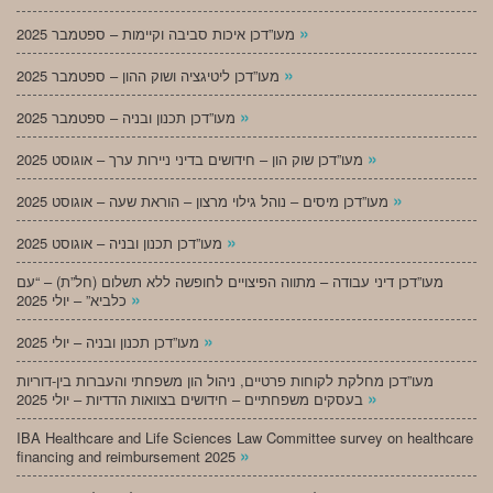
»
מעו”דכן איכות סביבה וקיימות – ספטמבר 2025
»
מעו”דכן ליטיגציה ושוק ההון – ספטמבר 2025
»
מעו”דכן תכנון ובניה – ספטמבר 2025
»
מעו”דכן שוק הון – חידושים בדיני ניירות ערך – אוגוסט 2025
»
מעו”דכן מיסים – נוהל גילוי מרצון – הוראת שעה – אוגוסט 2025
»
מעו”דכן תכנון ובניה – אוגוסט 2025
מעו”דכן דיני עבודה – מתווה הפיצויים לחופשה ללא תשלום (חל”ת) – “עם
»
כלביא” – יולי 2025
»
מעו”דכן תכנון ובניה – יולי 2025
מעו”דכן מחלקת לקוחות פרטיים, ניהול הון משפחתי והעברות בין-דוריות
»
בעסקים משפחתיים – חידושים בצוואות הדדיות – יולי 2025
IBA Healthcare and Life Sciences Law Committee survey on healthcare
»
financing and reimbursement 2025