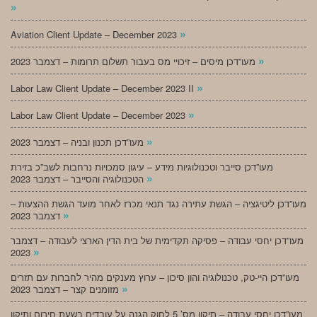
»
»
Aviation Client Update – December 2023
»
מעו”דכן מיסים – זיכויי מס בעבור תשלום תרומות – דצמבר 2023
»
Labor Law Client Update – December 2023 II
»
Labor Law Client Update – December 2023
»
מעו”דכן תכנון ובניה – דצמבר 2023
מעו”דכן סייבר וטכנולוגיות מידע – עיגון סמכויות נרחבות לשב”כ בזירת
»
הטכנולוגיה והסייבר – דצמבר 2023
מעו”דכן ליטיגציה – הגשת עתירה נגד תנאי מכרז לאחר מועד הגשת ההצעות –
»
דצמבר 2023
מעו”דכן יחסי עבודה – פסיקה תקדימית של בית הדין הארצי לעבודה – דצמבר
»
2023
מעו”דכן היי-טק, טכנולוגיה והון סיכון – ערוץ מענקים מהיר לחברות עם תזרים
»
מזומנים קצר – דצמבר 2023
מעו”דכן יחסי עבודה – תיקון מס’ 5 לחוק הגנה על עובדים בשעת חירום ותיקון