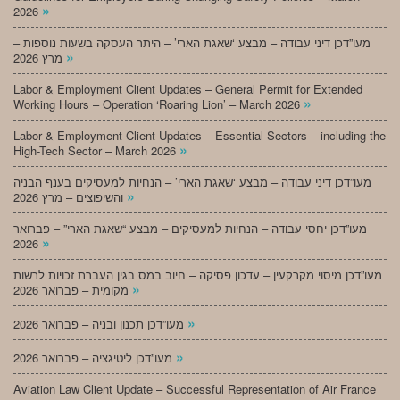
»
2026
מעו”דכן דיני עבודה – מבצע ‘שאגת הארי’ – היתר העסקה בשעות נוספות –
»
מרץ 2026
Labor & Employment Client Updates – General Permit for Extended
»
Working Hours – Operation ‘Roaring Lion’ – March 2026
Labor & Employment Client Updates – Essential Sectors – including the
»
High-Tech Sector – March 2026
מעו”דכן דיני עבודה – מבצע ‘שאגת הארי’ – הנחיות למעסיקים בענף הבניה
»
והשיפוצים – מרץ 2026
מעו”דכן יחסי עבודה – הנחיות למעסיקים – מבצע “שאגת הארי” – פברואר
»
2026
מעו”דכן מיסוי מקרקעין – עדכון פסיקה – חיוב במס בגין העברת זכויות לרשות
»
מקומית – פברואר 2026
»
מעו”דכן תכנון ובניה – פברואר 2026
»
מעו”דכן ליטיגציה – פברואר 2026
Aviation Law Client Update – Successful Representation of Air France