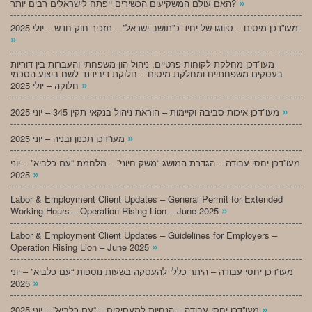
»
האם עולם המשקיעים הכשירים ייפתח לישראלים רבים יותר?
מעו”דכן מיסים – סיווגו של יחיד כ”תושב ישראל” – תזכיר חוק חדש – יולי 2025
»
מעו”דכן מחלקת לקוחות פרטיים, ניהול הון משפחתי והעברות בין-דוריות
בעסקים משפחתיים ומחלקת מיסים – חלוקת דיבידנד לשם ביצוע הסכמי
»
חלוקה – יולי 2025
»
מעו”דכן איכות סביבה וקיימות – הוראת ניהול בנקאי תקין 345 – יוני 2025
»
מעו”דכן תכנון ובניה – יוני 2025
מעו”דכן יחסי עבודה – הגדרת המושג “משק חיוני” – מלחמת “עם כלביא” – יוני
»
2025
Labor & Employment Client Updates – General Permit for Extended
»
Working Hours – Operation Rising Lion – June 2025
Labor & Employment Client Updates – Guidelines for Employers –
»
Operation Rising Lion – June 2025
מעו”דכן יחסי עבודה – היתר כללי להעסקה בשעות נוספות “עם כלביא” – יוני
»
2025
»
מעו”דכן יחסי עבודה – הנחיות למעסיקים – “עם כלביא” – יוני 2025