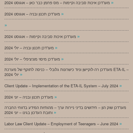
»
מעו”דכן איכות סביבה וקיימות – מס פחמן כבר כאן – אוגוסט 2024
»
מעו”דכן תכנון ובניה – אוגוסט 2024
»
»
מעו”דכן איכות סביבה וקיימות – אוגוסט 2024
»
מעו”דכן תכנון ובניה – יולי 2024
»
מעו”דכן מיסוי מוניציפלי – יולי 2024
מעו”דכן רה-לוקיישן וניוד כישרונות גלובלי – כניסה לתוקף של מערכת ETA-IL –
»
יולי 2024
»
Client Update – Implementation of the ETA-IL System – July 2024
»
מעו”דכן תכנון ובניה – יוני 2024
מעו”דכן שוק הון – חידושים בדיני ניירות ערך – מהותיות המידע בדווחי החברה
»
וחובת העדכון בגינו – יוני 2024
»
Labor Law Client Update – Employment of Teenagers – June 2024