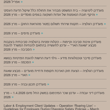
»
אפריל 2026
מעו”דכן ליטיגציה – בית המשפט מבהיר את תחולת כלל שיקול הדעת העסקי
»
והיקף חובת הנאמנות של ועדות השקעה בגופים מוסדיים – מרץ 2026
»
מעו”דכן רגולציה – תקנות שירותי תשלום (פטור מהוראות החוק) – מרץ 2026
»
מעו”דכן מיסים – מרץ 2026
מעו”דכן איכות סביבה וקיימות – הקלות זמניות ברגולציה סביבתית בעקבות
מבצע “שאגת הארי” – עדכון לתעשייה בהתאם להנחיות המשרד להגנת
»
הסביבה – מרץ 2026
מעו”דכן סייבר וטכנולוגיות מידע – גילוי דעת הרשות להגנת הפרטיות בנושא
»
הסכמה – מרץ 2026
מעו”דכן רגולציה – הצעת חוק הארכת תקופות ודחיית מועדים – מבצע שאגת
»
הארי – מרץ 2026
»
מעו”דכן תכנון ובניה – מרץ 2026
מעו”דכן דיני עבודה – עדכון שכר המינימום במשק החל מיום 1.4.2026 – מרץ
»
2026
Labor & Employment Client Updates – Operation ‘Roaring Lion’ –
Guidelines for Employers During Changing Safety Policies – March