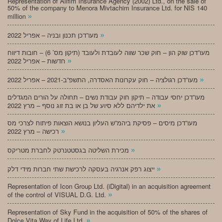
Representation of Alifim Insurance Agency (2002) Ltd., on the sale of
50% of the company to Menora Mivtachim Insurance Ltd. for NIS 140
»
million
»
מעו”דכן תכנון ובניה – אפריל 2022
מעו”דכן שוק הון – חוק שכר שווה לעובדת ולעובד (תיקון מס’ 6) – חובות דיווח
»
חדשות – אפריל 2022
»
מעו”דכן רגולציה – חוק עקרונות האסדרה, התשפ”ב-2021 – אפריל 2022
מעו”דכן יחסי עבודה – תיקון חוק עבודת נשים – תחולה על הורים המגדלים
»
את ילדיהם ללא סיוע של בן או בת זוג נוסף – מרץ 2022
מעו”דכן מיסים – פסיקת ביהמ”ש העליון בנושא הוצאות פיתוח לצרכי מס
»
רכישה – מרץ 2022
»
מכירת השליטה בגסטטנרטק לחברת מטריקס
»
ייצוג רפק אנרגיה בעסקה לרכישת שתי חברות מידי דלק
Representation of Icon Group Ltd. (iDigital) in an acquisition agreement
»
of the control of VISUAL D.G. Ltd.
Representation of Sky Fund in the acquisition of 50% of the shares of
»
Dolce Vita Way of Life Ltd.