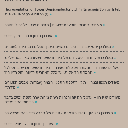
Representation of Tower Semiconductor Ltd. in its acquisition by Intel,
»
at a value of $5.4 billion (!)
»
מעו”דכן תחרות ותובענות ייצוגיות | מחיר מופרז – זליכה נ’ תנובה
»
מעו”דכן תכנון ובניה – מרץ 2022
»
מעו”דכן יחסי עבודה – שינויים זמניים בעניין תשלום דמי בידוד לעובדים
»
‘מעו”דכן שוק ההון – פסק דינו של בית המשפט העליון בעניין ‘בטר פלייס
מעו”דכן שוק הון – תנועת המטוטלת נעצרה – בית המשפט הכריע ביחס לכל
»
החברות הדואליות: על כללי האחריות לדיווח יחול הדין הזר
מעו”דכן תכנון ובניה – תיקון לתקנות התכנון והבניה (עבודות ומבנים הפטורים
»
מהיתר)
מעו”דכן שוק הון – עדכוני חקיקה והנחיות רשות ניירות ערך לשנת 2021 בדבר
»
הדוחות התקופתיים
»
מעו”דכן שוק הון – ניצול הזדמנות עסקית של חברה בידי נושא משרה בה
»
מעו”דכן תכנון ובניה – ינואר 2022