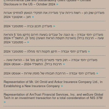
»
Disclosure in the US – October 2024
מעו”דכן שוק הון – רשות ניירות ערך מגדירה את תפקידי הנאמן למחזיקי אגרות
»
חוב – אוקטובר 2024
»
מעו”דכן תכנון ובניה – ספטמבר 2024
מעו”דכן יחסי עבודה – צו הגנה על עובדים בשעת חירום (תיקון מס’ 5 והוראת
שעה – חרבות ברזל) (הארכת תקופת הוראת השעה) (מס’ 3), התשפ״ד-2024
»
– ספטמבר 2024
»
מעו”דכן יחסי עבודה – תיקון תקנות דמי מחלה – ספטמבר 2024
מעו”דכן יחסי עבודה – חוק פיצויי פיטורים (תיקון מס’ 34 – הוראת שעה –
»
חרבות ברזל), התשפ”ד-2024 – אוגוסט 2024
»
מעו”דכן יחסי עבודה – הרחבת חובותיו של מזמין שירות – אוגוסט 2024
Representation of Mr. Uri Omid and Ankor Insurance Company Ltd., in
»
Establishing a New Insurance Company
Representation of AmTrust Financial Services, Inc. and weSure Global
Tech in an investment transaction for a total consideration of NIS 37M
»