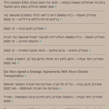
הטמעת כללי ESG בחברות ישראליות נמצאת בצומת – ימים יגידו האם ובאיזה
»
אופן יאומצו הכללים בשוק ההון המקומי
מעו”דכן תעופה – בית המשפט דחה דרישה לגילוי מסמכים שהוגשה נגד
»
בריטיש איירוויז ודלתא איירליינס – יוני 2022
»
מעו”דכן תכנון ובניה – יוני 2022
מעו”דכן תעופה – בית המשפט העליון דחה תובענה ייצוגית שהוגשה נגד חברת
»
התעופה איזיג’ט – יוני 2022
»
מעו”דכן מיסים – עדכון פסיקה – מיסוי עסקת תמורות – יוני 2022
מעו”דכן יחסי עבודה – תיקון לחוק דמי מחלה (תיקון מס’ 6), התשפ”ב-2022 –
»
מאי 2022
Dor Alon signed a Strategic Agreements With Afcon Electric
»
Transportation
מעו”דכן תכנון ובניה – עיריית תל אביב מעדכנת את תוכנית המתאר תא/500
»
ומקדמת את תוכנית תא/5500 – מאי 2022
מעו”דכן יחסי עבודה – העסקת עובדים ביום הזיכרון וביום העצמאות – אפריל
»
2022