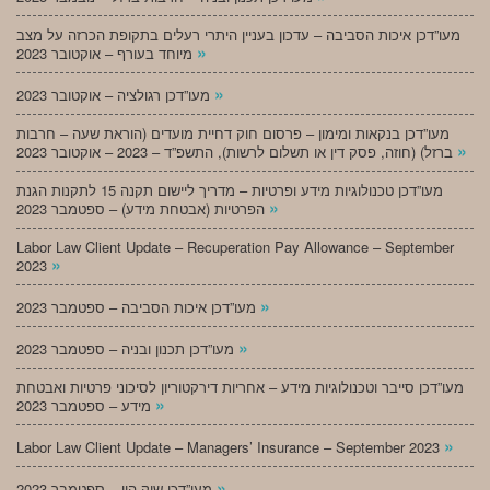
מעו”דכן איכות הסביבה – עדכון בעניין היתרי רעלים בתקופת הכרזה על מצב
»
מיוחד בעורף – אוקטובר 2023
»
מעו”דכן רגולציה – אוקטובר 2023
מעו”דכן בנקאות ומימון – פרסום חוק דחיית מועדים (הוראת שעה – חרבות
»
ברזל) (חוזה, פסק דין או תשלום לרשות), התשפ”ד – 2023 – אוקטובר 2023
מעו”דכן טכנולוגיות מידע ופרטיות – מדריך ליישום תקנה 15 לתקנות הגנת
»
הפרטיות (אבטחת מידע) – ספטמבר 2023
Labor Law Client Update – Recuperation Pay Allowance – September
»
2023
»
מעו”דכן איכות הסביבה – ספטמבר 2023
»
מעו”דכן תכנון ובניה – ספטמבר 2023
מעו”דכן סייבר וטכנולוגיות מידע – אחריות דירקטוריון לסיכוני פרטיות ואבטחת
»
מידע – ספטמבר 2023
»
Labor Law Client Update – Managers’ Insurance – September 2023
»
מעו”דכן שוק הון – ספטמבר 2023