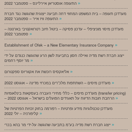
»
התעופה אוסטריאן איירליינס – ספטמבר 2022
מעו”דכן תעופה – בית המשפט המחוזי דחה תביעה ייצוגית שהוגשה נגד חברת
»
התעופה וויז אייר – ספטמבר 2022
מעו”דכן מיסוי מוניציפלי – עדכון פסיקה – ביטול חיוב רטרואקטיבי בארנונה –
»
ספטמבר 2022
»
Establishment of Ofek – a New Elementary Insurance Company
ייצוג חברת רשת מדיה ואיילה חסון בתביעת לשון הרע שהוגשה כנגדם על ידי
»
מר יוסף רחמים
»
אליאקסיס רוכשת את אקווריוס ספקטרום
»
מעו”דכן מיסים – השתתפות מלכ”רים במכרזי מדינה – אוגוסט 2022
מעו”דכן מיסים – כללי מחירי העברה בעסקאות בינלאומיות (transfer pricing)
»
– הרחבת חובות הדיווח על תאגידים הפועלים בישראל – אוגוסט 2022
מעו”דכן טכנולוגיות מידע ופרטיות – רפורמה בחוק זכויות הפרטיות של
»
קליפורניה – יולי 2022
»
ייצוג חברת רשת מדיה בע”מ בתביעה שהוגשה על-ידי מר בהא בכרי