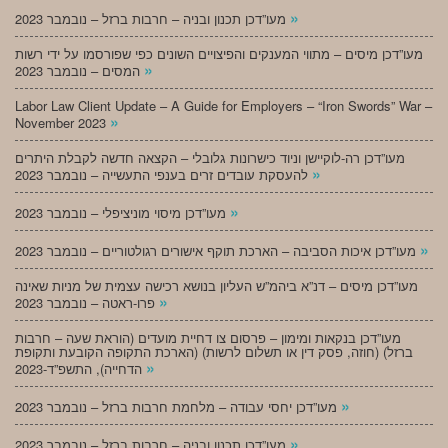
»
מעו”דכן תכנון ובניה – חרבות ברזל – נובמבר 2023
מעו”דכן מיסים – מתווי המענקים והפיצויים השונים כפי שפורסמו על ידי רשות
»
המסים – נובמבר 2023
Labor Law Client Update – A Guide for Employers – “Iron Swords” War –
»
November 2023
מעו”דכן רה-לוקיישן וניוד כישרונות גלובלי – הקצאה חדשה לקבלת היתרים
»
להעסקת עובדים זרים בענפי התעשייה – נובמבר 2023
»
מעו”דכן מיסוי מוניציפלי – נובמבר 2023
»
מעו”דכן איכות הסביבה – הארכת תוקף אישורים רגולטוריים – נובמבר 2023
מעו”דכן מיסים – דנ”א ביהמ”ש העליון בנושא רכישה עצמית של מניות שאינה
»
פרו-ראטה – נובמבר 2023
מעו”דכן בנקאות ומימון – פרסום צו דחיית מועדים (הוראת שעה – חרבות
ברזל) (חוזה, פסק דין או תשלום לרשות) (הארכת התקופה הקובעת ותקופת
»
הדחייה), התשפ”ד-2023
»
מעו”דכן יחסי עבודה – מלחמת חרבות ברזל – נובמבר 2023
»
מעו”דכן תכנון ובניה – חרבות ברזל – נובמבר 2023