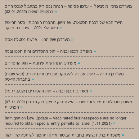
מעו”דכן מיסוי מוניציפלי – עדכון פסיקה – הנחת נכס ריק במקביל לנכס הרוס
»
בתקופה השניה (03.01.2022)
היעד הבא של רכבת הסטארט-אפ ניישן: החברה הערבית | ספר ההייטק
»
הישראלי 2021 – עיתון דה מרקר
»
מעו”דכן שוק ההון – פרשת נסטלה-אסם
»
מעו”דכן תכנון ובניה – חוק ההסדרים וחוק תכנון ובניה
»
מעו”דכן התחדשות עירונית – חוק ההסדרים
מעו”דכן הגירה – רישיון עבודה להעסקת עובדים זרים יהודים (זכאי שבות)
»
בחברות היי-טק
»
מעו”דכן תכנון ובניה – חוק ההסדרים (15.11.2021)
(07.11.2021) מעודכן טכנולוגיות מידע ופרטיות – הצעת חוק לתיקון חוק הגנת
»
הפרטיות
Immigration Law Update – Vaccinated businesspeople are no longer
»
required to obtain special entry permits to Israel (1.11.2021)
»
משפחת ברק תשקיע בחברת הביטוח איילון ותהפוך לשותפה של ווישור