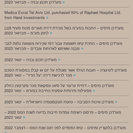
»
מעו”דכן תכנון ובניה – פברואר 2023
Medica Excel Tel Aviv Ltd. purchased 50% of Raphael Hospital Ltd.
»
from Harel Investments
מעו”דכן מיסים – החבות במע”מ בשל מכירת דירת מגורים מכוח סעיף 5(ב)
»
לחוק מע”מ – פברואר 2023
מעו”דכן מיסים – התרת קיזוז תשומות עבור דמי שכירות והוצאות נלוות לגבי
»
מבנה ששימש לארוחות עובדים – פברואר 2023
»
מעו”דכן תכנון ובניה – ינואר 2023
מעו”דכן ליטיגציה – חובות הגילוי אשר מוטלת על יזם או קבלן במסגרת הסכם
»
מכר לרכישת דירה “על הנייר” – ינואר 2023
מעו”דכן מיסים – דחיית ערעור על סיווג עסקאות מכר מקרקעין כחלק
»
מפעילות פירותית-עסקית החייבת במע”מ – ינואר 2023
»
מעו”דכן איכות הסביבה – טיוטת הטקסונומיה הישראלית – ינואר 2023
מעו”דכן מיסים – פרסום רשימת עמדות חייבות בדיווח לשנת המס 2022 –
»
ינואר 2023
מעו”דכן בלוקצ’יין ומיסים – קיזוז הפסדים לפני תום שנת המס – דצמבר 2022
»