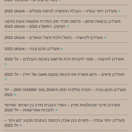
»
מעו”דכן יחסי עבודה – הגבלת ההפקדה לביטוח מנהלים – אוגוסט 2023
מעו”דכן בנקאות ומימון – פרסום תזכיר חוק הסדרת עסקאות איגוח (תיקוני
»
חקיקה), התשפ”ג 2023 – אוגוסט 2023
»
מעו”דכן ליטיגציה – ביטול הלכת פיצול הסעדים – אוגוסט 2023
»
מעו”דכן תכנון ובניה – אוגוסט 2023
מעו”דכן ליטיגציה – פטור לחברות זרות מרישום בפנקס הקבלנים – יולי 2023
»
מעו”דכן מיסים – תיקון פקודת מס הכנסה (מקום מושבו של יחיד) – יולי 2023
»
מעו”דכן תכנון ובניה – תכנית כוללנית חולון ח/2040 (מס’ 505-1043090) – יולי
»
2023
מעו”דכן סייבר וטכנולוגיות מידע – הסדר העברת מידע בין האיחוד האירופי
»
לחברות אמריקאיות – יולי 2023
מעו”דכן יחסי עבודה – פיצויים בגין אובדן הכנסות בעקבות מבצע “מגן וחץ” –
»
יולי 2023