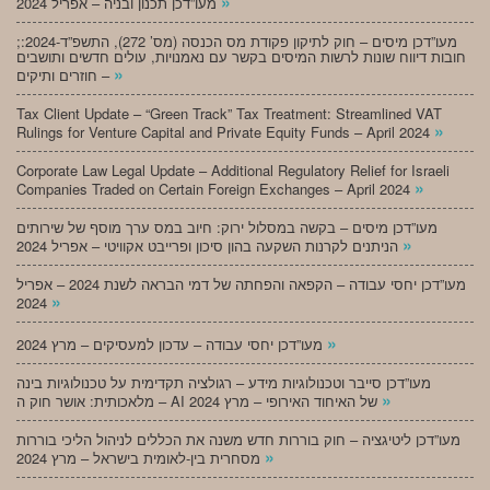
»
מעו”דכן תכנון ובניה – אפריל 2024
;מעו”דכן מיסים – חוק לתיקון פקודת מס הכנסה (מס’ 272), התשפ”ד-2024:
חובות דיווח שונות לרשות המיסים בקשר עם נאמנויות, עולים חדשים ותושבים
»
חוזרים ותיקים –
Tax Client Update – “Green Track” Tax Treatment: Streamlined VAT
»
Rulings for Venture Capital and Private Equity Funds – April 2024
Corporate Law Legal Update – Additional Regulatory Relief for Israeli
»
Companies Traded on Certain Foreign Exchanges – April 2024
מעו”דכן מיסים – בקשה במסלול ירוק: חיוב במס ערך מוסף של שירותים
»
הניתנים לקרנות השקעה בהון סיכון ופרייבט אקוויטי – אפריל 2024
מעו”דכן יחסי עבודה – הקפאה והפחתה של דמי הבראה לשנת 2024 – אפריל
»
2024
»
מעו”דכן יחסי עבודה – עדכון למעסיקים – מרץ 2024
מעו”דכן סייבר וטכנולוגיות מידע – רגולציה תקדימית על טכנולוגיות בינה
»
מלאכותית: אושר חוק ה – AI של האיחוד האירופי – מרץ 2024
מעו”דכן ליטיגציה – חוק בוררות חדש משנה את הכללים לניהול הליכי בוררות
»
מסחרית בין-לאומית בישראל – מרץ 2024