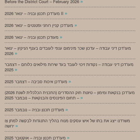
»
Before the District Court – February 2026
»
מעו”דכן תכנון ובניה – ינואר 2026 II
»
מעו”דכן קניין רוחני ופטנטים – ינואר 2026
»
מעודכן תכנון ובניה – ינואר 2026
מעו”דכן דיני עבודה – עדכון שכר מינימום ענפי לעובדים בענף הניקיון – ינואר
»
2026
מעו”דכן דיני עבודה – נקודות זיכוי לעובד בעד שירות מילואים כלוחם – דצמבר
»
2025
»
מעו”דכן איכות סביבה – דצמבר 2025
מעו”דכן בנקאות ומימון – טיוטת חוק ההסדרים (התכנית הכלכלית לשנת 2026)
»
– תחום הפיננסים והבנקאות – נובמבר 2025
»
מעו”דכן תכנון ובניה – נובמבר 2025
משרדנו ייצג את בתו של איש עסקים מנוח בהליך התנגדות לבקשה למתן צו
»
ירושה
»
מעו”דכן תכנון ובניה – אוקטובר 2025