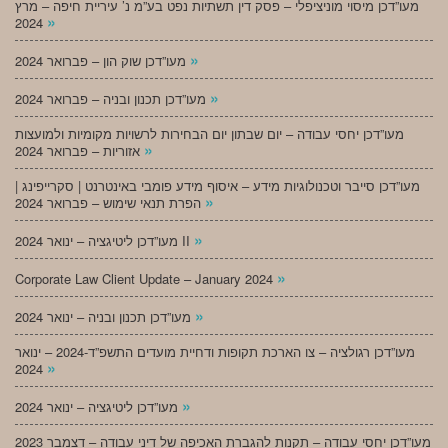
מעו”דכן מיסוי מוניציפלי – פסק דין תשתיות נפט בע”מ נ’ עיריית חיפה – מרץ
»
2024
»
מעו”דכן שוק הון – פברואר 2024
»
מעו”דכן תכנון ובניה – פברואר 2024
מעו”דכן יחסי עבודה – יום שבתון יום הבחירות לרשויות מקומיות ולמועצות
»
אזוריות – פברואר 2024
מעו”דכן סייבר וטכנולוגיות מידע – איסוף מידע פומבי באינטרנט | סקרייפינג |
»
הפרת תנאי שימוש – פברואר 2024
»
מעו”דכן ליטיגציה – ינואר 2024 II
»
Corporate Law Client Update – January 2024
»
מעו”דכן תכנון ובניה – ינואר 2024
מעו”דכן רגולציה – צו הארכת תקופות ודחיית מועדים התשפ”ד-2024 – ינואר
»
2024
»
מעו”דכן ליטיגציה – ינואר 2024
מעו”דכן יחסי עבודה – תקנות להגברת האכיפה של דיני עבודה – דצמבר 2023