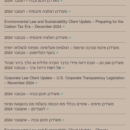
מעו”דכן תכנון ובניה – דצמבר 2024
»
מעו”דכן רגולציה פיננסית – דצמבר 2024
Environmental Law and Sustainability Client Update – Preparing for the
»
Carbon Tax Era – December 2024
»
מעו”דכן רגולציה פיננסית – נובמבר 2024
מעו”דכן איכות סביבה וקיימות – רגולציות אקלימיות: מפתח להצלחה יזמית
»
בענף הקליימטק – נובמבר 2024
מעו”דכן שוק הון – חובת דיווח מיידי בדבר חקירה פלילית או הליך בירור מנהלי
»
של רשות ניירות ערך – נובמבר 2024
Corporate Law Client Update – U.S. Corporate Transparency Legislation
»
– November 2024
»
מעו”דכן תכנון ובניה – נובמבר 2024
מעו”דכן מיסים – שינויים בכללי מס הכנסה (הקלות מס בהקצאת מניות
»
לעובדים) – אוקטובר 2024
»
מעו”דכן תכנון ובניה – אוקטובר 2024
Environmental Law and Sustainability Client Update – Climate