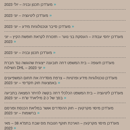
»
מעו”דכן תכנון ובניה – יולי 2023
»
מעו”דכן ליטיגציה – יוני 2023
»
מעו”דכן סייבר וטכנולוגיות מידע – יוני 2023
מעו”דכן יחסי עבודה – העסקת בני נוער – תזכורת לקראת חופשת הקיץ – יוני
»
2023
»
מעו”דכן תכנון ובניה – יוני 2023
מעו”דכן תעופה – בית המשפט דחה תובענה ייצוגית שהוגשה נגד חברת
»
השילוח DHL – יוני 2023
מעו”דכן טכנולוגיות מידע ופרטיות – צרפת מסדירה את תחום המשפיענים
»
באמצעות חוק תקדימי – יוני 2023
מעו”דכן ליטיגציה – בית המשפט הכלכלי דחה בקשה להיתר המצאה בתביעה
»
בסך של כ-2 מיליארד ש”ח – יוני 2023
מעו”דכן מיסוי מקרקעין – חוק ההסדרים אושר במליאת הכנסת ופורסם
»
ברשומות – יוני 2023
מעו”דכן מיסוי מקרקעין – הארכת תוקף הטבות מס שבח בתמ”א 38 – מאי
»
2023