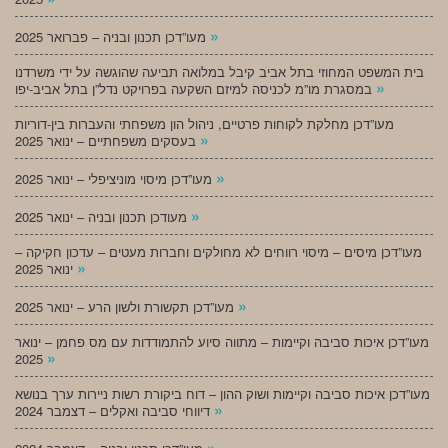
»
מעו”דכן תכנון ובניה – פברואר 2025
בית המשפט המחוזי בתל אביב קיבל במלואה תביעה שהוגשה על ידי משרדנו
»
במסגרת מו”מ לכניסה למיזם השקעה בפרויקט נדל”ן בתל אביב-יפו
מעו”דכן מחלקת לקוחות פרטיים, ניהול הון משפחתי והעברות בין-דוריות
»
בעסקים משפחתיים – ינואר 2025
»
מעו”דכן מיסוי מוניציפלי – ינואר 2025
»
מעודכן תכנון ובניה – ינואר 2025
מעו”דכן מיסים – מיסוי רווחים לא מחולקים וחברות מעטים – עדכון חקיקה –
»
ינואר 2025
»
מעו”דכן תקשורת ולשון הרע – ינואר 2025
מעו”דכן איכות סביבה וקיימות – מתווה סיוע להתמודדות עם מס פחמן – ינואר
»
2025
מעו”דכן איכות סביבה וקיימות ושוק ההון – דוח ביקורת רשות ניירות ערך בנושא
»
דיווחי סביבה ואקלים – דצמבר 2024
»