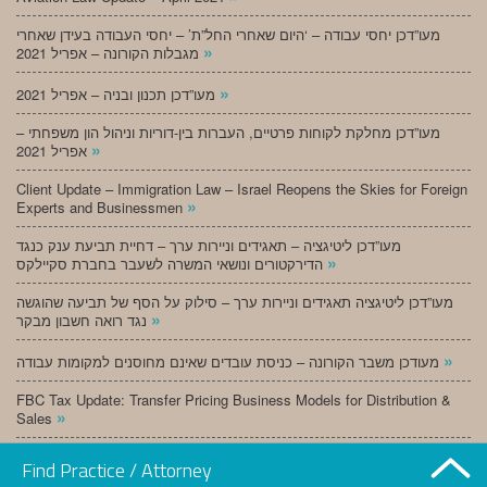
מעו”דכן יחסי עבודה – ‘היום שאחרי החל”ת’ – יחסי העבודה בעידן שאחרי
»
מגבלות הקורונה – אפריל 2021
»
מעו”דכן תכנון ובניה – אפריל 2021
מעו”דכן מחלקת לקוחות פרטיים, העברות בין-דוריות וניהול הון משפחתי –
»
אפריל 2021
Client Update – Immigration Law – Israel Reopens the Skies for Foreign
»
Experts and Businessmen
מעו”דכן ליטיגציה – תאגידים וניירות ערך – דחיית תביעת ענק כנגד
»
הדירקטורים ונושאי המשרה לשעבר בחברת סקיילקס
מעו”דכן ליטיגציה תאגידים וניירות ערך – סילוק על הסף של תביעה שהוגשה
»
נגד רואה חשבון מבקר
»
מעודכן משבר הקורונה – כניסת עובדים שאינם מחוסנים למקומות עבודה
FBC Tax Update: Transfer Pricing Business Models for Distribution &
»
Sales
»
מעו”דכן תכנון ובניה – מרץ 2021
Find Practice / Attorney