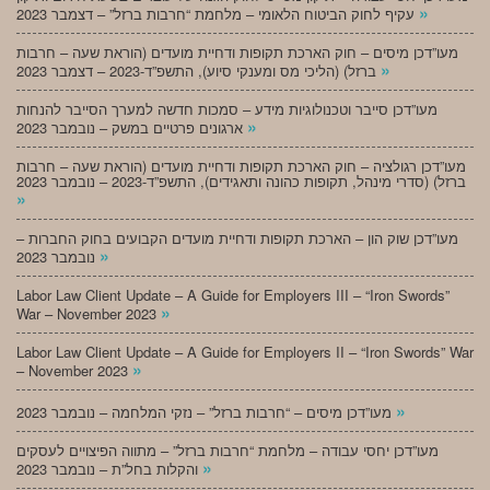
»
עקיף לחוק הביטוח הלאומי – מלחמת “חרבות ברזל” – דצמבר 2023
מעו”דכן מיסים – חוק הארכת תקופות ודחיית מועדים (הוראת שעה – חרבות
»
ברזל) (הליכי מס ומענקי סיוע), התשפ”ד-2023 – דצמבר 2023
מעו”דכן סייבר וטכנולוגיות מידע – סמכות חדשה למערך הסייבר להנחות
»
ארגונים פרטיים במשק – נובמבר 2023
מעו”דכן רגולציה – חוק הארכת תקופות ודחיית מועדים (הוראת שעה – חרבות
ברזל) (סדרי מינהל, תקופות כהונה ותאגידים), התשפ”ד-2023 – נובמבר 2023
»
מעו”דכן שוק הון – הארכת תקופות ודחיית מועדים הקבועים בחוק החברות –
»
נובמבר 2023
Labor Law Client Update – A Guide for Employers III – “Iron Swords”
»
War – November 2023
Labor Law Client Update – A Guide for Employers II – “Iron Swords” War
»
– November 2023
»
מעו”דכן מיסים – “חרבות ברזל” – נזקי המלחמה – נובמבר 2023
מעו”דכן יחסי עבודה – מלחמת “חרבות ברזל” – מתווה הפיצויים לעסקים
»
והקלות בחל”ת – נובמבר 2023