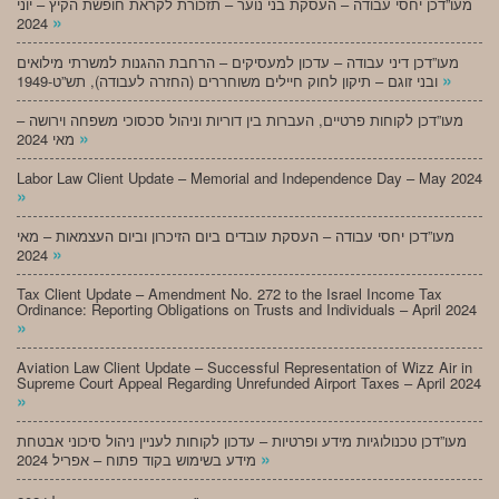
מעו”דכן יחסי עבודה – העסקת בני נוער – תזכורת לקראת חופשת הקיץ – יוני
»
2024
מעו”דכן דיני עבודה – עדכון למעסיקים – הרחבת ההגנות למשרתי מילואים
»
ובני זוגם – תיקון לחוק חיילים משוחררים (החזרה לעבודה), תש”ט-1949
מעו”דכן לקוחות פרטיים, העברות בין דוריות וניהול סכסוכי משפחה וירושה –
»
מאי 2024
Labor Law Client Update – Memorial and Independence Day – May 2024
»
מעו”דכן יחסי עבודה – העסקת עובדים ביום הזיכרון וביום העצמאות – מאי
»
2024
Tax Client Update – Amendment No. 272 to the Israel Income Tax
Ordinance: Reporting Obligations on Trusts and Individuals – April 2024
»
Aviation Law Client Update – Successful Representation of Wizz Air in
Supreme Court Appeal Regarding Unrefunded Airport Taxes – April 2024
»
מעו”דכן טכנולוגיות מידע ופרטיות – עדכון לקוחות לעניין ניהול סיכוני אבטחת
»
מידע בשימוש בקוד פתוח – אפריל 2024