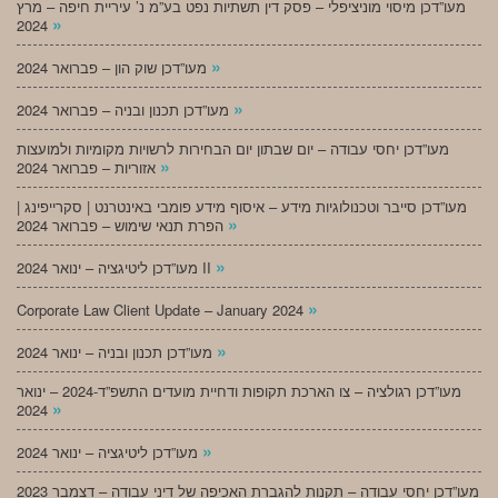
מעו”דכן מיסוי מוניציפלי – פסק דין תשתיות נפט בע”מ נ’ עיריית חיפה – מרץ
»
2024
»
מעו”דכן שוק הון – פברואר 2024
»
מעו”דכן תכנון ובניה – פברואר 2024
מעו”דכן יחסי עבודה – יום שבתון יום הבחירות לרשויות מקומיות ולמועצות
»
אזוריות – פברואר 2024
מעו”דכן סייבר וטכנולוגיות מידע – איסוף מידע פומבי באינטרנט | סקרייפינג |
»
הפרת תנאי שימוש – פברואר 2024
»
מעו”דכן ליטיגציה – ינואר 2024 II
»
Corporate Law Client Update – January 2024
»
מעו”דכן תכנון ובניה – ינואר 2024
מעו”דכן רגולציה – צו הארכת תקופות ודחיית מועדים התשפ”ד-2024 – ינואר
»
2024
»
מעו”דכן ליטיגציה – ינואר 2024
מעו”דכן יחסי עבודה – תקנות להגברת האכיפה של דיני עבודה – דצמבר 2023