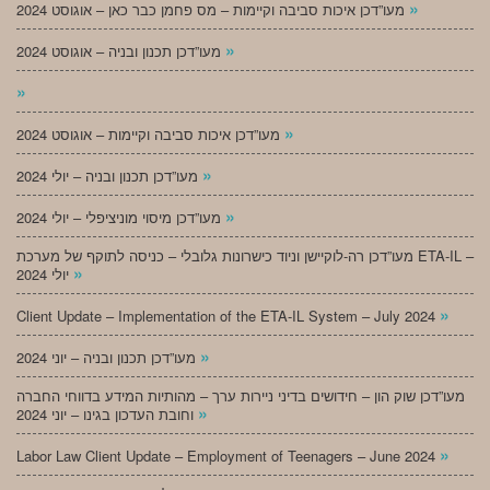
»
מעו”דכן איכות סביבה וקיימות – מס פחמן כבר כאן – אוגוסט 2024
»
מעו”דכן תכנון ובניה – אוגוסט 2024
»
»
מעו”דכן איכות סביבה וקיימות – אוגוסט 2024
»
מעו”דכן תכנון ובניה – יולי 2024
»
מעו”דכן מיסוי מוניציפלי – יולי 2024
מעו”דכן רה-לוקיישן וניוד כישרונות גלובלי – כניסה לתוקף של מערכת ETA-IL –
»
יולי 2024
»
Client Update – Implementation of the ETA-IL System – July 2024
»
מעו”דכן תכנון ובניה – יוני 2024
מעו”דכן שוק הון – חידושים בדיני ניירות ערך – מהותיות המידע בדווחי החברה
»
וחובת העדכון בגינו – יוני 2024
»
Labor Law Client Update – Employment of Teenagers – June 2024