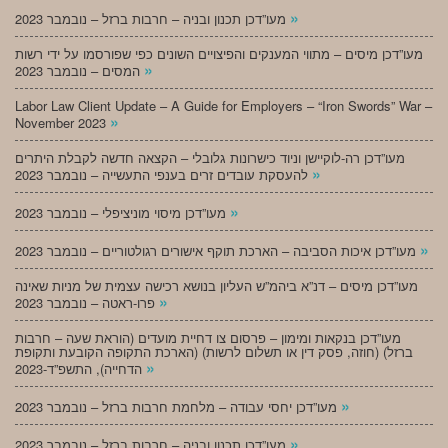
»
מעו”דכן תכנון ובניה – חרבות ברזל – נובמבר 2023
מעו”דכן מיסים – מתווי המענקים והפיצויים השונים כפי שפורסמו על ידי רשות
»
המסים – נובמבר 2023
Labor Law Client Update – A Guide for Employers – “Iron Swords” War –
»
November 2023
מעו”דכן רה-לוקיישן וניוד כישרונות גלובלי – הקצאה חדשה לקבלת היתרים
»
להעסקת עובדים זרים בענפי התעשייה – נובמבר 2023
»
מעו”דכן מיסוי מוניציפלי – נובמבר 2023
»
מעו”דכן איכות הסביבה – הארכת תוקף אישורים רגולטוריים – נובמבר 2023
מעו”דכן מיסים – דנ”א ביהמ”ש העליון בנושא רכישה עצמית של מניות שאינה
»
פרו-ראטה – נובמבר 2023
מעו”דכן בנקאות ומימון – פרסום צו דחיית מועדים (הוראת שעה – חרבות
ברזל) (חוזה, פסק דין או תשלום לרשות) (הארכת התקופה הקובעת ותקופת
»
הדחייה), התשפ”ד-2023
»
מעו”דכן יחסי עבודה – מלחמת חרבות ברזל – נובמבר 2023
»
מעו”דכן תכנון ובניה – חרבות ברזל – נובמבר 2023