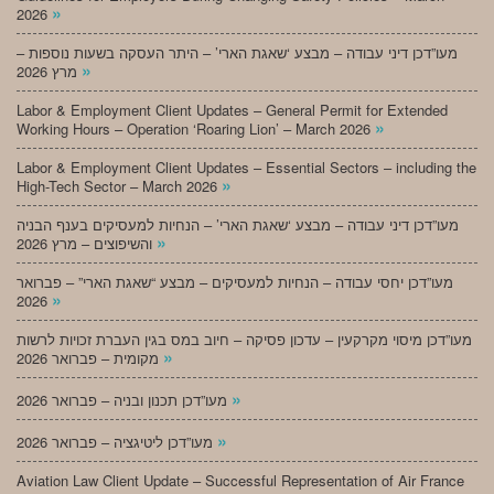
»
2026
מעו”דכן דיני עבודה – מבצע ‘שאגת הארי’ – היתר העסקה בשעות נוספות –
»
מרץ 2026
Labor & Employment Client Updates – General Permit for Extended
»
Working Hours – Operation ‘Roaring Lion’ – March 2026
Labor & Employment Client Updates – Essential Sectors – including the
»
High-Tech Sector – March 2026
מעו”דכן דיני עבודה – מבצע ‘שאגת הארי’ – הנחיות למעסיקים בענף הבניה
»
והשיפוצים – מרץ 2026
מעו”דכן יחסי עבודה – הנחיות למעסיקים – מבצע “שאגת הארי” – פברואר
»
2026
מעו”דכן מיסוי מקרקעין – עדכון פסיקה – חיוב במס בגין העברת זכויות לרשות
»
מקומית – פברואר 2026
»
מעו”דכן תכנון ובניה – פברואר 2026
»
מעו”דכן ליטיגציה – פברואר 2026
Aviation Law Client Update – Successful Representation of Air France