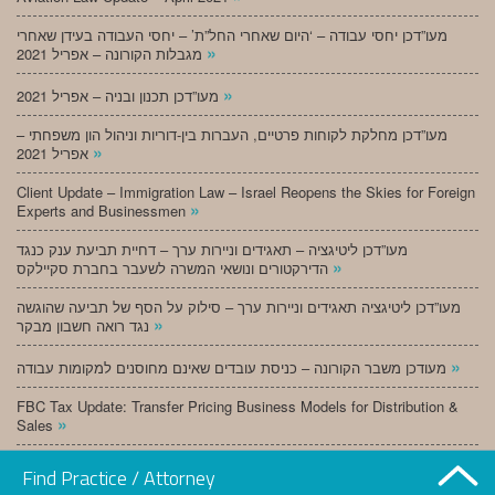
מעו”דכן יחסי עבודה – ‘היום שאחרי החל”ת’ – יחסי העבודה בעידן שאחרי
»
מגבלות הקורונה – אפריל 2021
»
מעו”דכן תכנון ובניה – אפריל 2021
מעו”דכן מחלקת לקוחות פרטיים, העברות בין-דוריות וניהול הון משפחתי –
»
אפריל 2021
Client Update – Immigration Law – Israel Reopens the Skies for Foreign
»
Experts and Businessmen
מעו”דכן ליטיגציה – תאגידים וניירות ערך – דחיית תביעת ענק כנגד
»
הדירקטורים ונושאי המשרה לשעבר בחברת סקיילקס
מעו”דכן ליטיגציה תאגידים וניירות ערך – סילוק על הסף של תביעה שהוגשה
»
נגד רואה חשבון מבקר
»
מעודכן משבר הקורונה – כניסת עובדים שאינם מחוסנים למקומות עבודה
FBC Tax Update: Transfer Pricing Business Models for Distribution &
»
Sales
»
מעו”דכן תכנון ובניה – מרץ 2021
Find Practice / Attorney