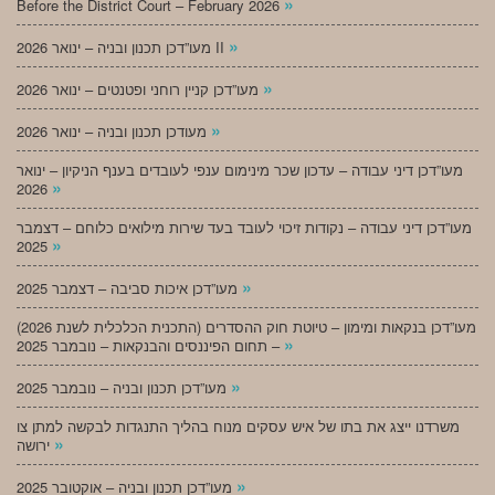
»
Before the District Court – February 2026
»
מעו”דכן תכנון ובניה – ינואר 2026 II
»
מעו”דכן קניין רוחני ופטנטים – ינואר 2026
»
מעודכן תכנון ובניה – ינואר 2026
מעו”דכן דיני עבודה – עדכון שכר מינימום ענפי לעובדים בענף הניקיון – ינואר
»
2026
מעו”דכן דיני עבודה – נקודות זיכוי לעובד בעד שירות מילואים כלוחם – דצמבר
»
2025
»
מעו”דכן איכות סביבה – דצמבר 2025
מעו”דכן בנקאות ומימון – טיוטת חוק ההסדרים (התכנית הכלכלית לשנת 2026)
»
– תחום הפיננסים והבנקאות – נובמבר 2025
»
מעו”דכן תכנון ובניה – נובמבר 2025
משרדנו ייצג את בתו של איש עסקים מנוח בהליך התנגדות לבקשה למתן צו
»
ירושה
»
מעו”דכן תכנון ובניה – אוקטובר 2025