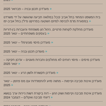
»
מעו”דכן תכנון ובניה – פברואר 2025
בית המשפט המחוזי בתל אביב קיבל במלואה תביעה שהוגשה על ידי משרדנו
»
במסגרת מו”מ לכניסה למיזם השקעה בפרויקט נדל”ן בתל אביב-יפו
מעו”דכן מחלקת לקוחות פרטיים, ניהול הון משפחתי והעברות בין-דוריות
»
בעסקים משפחתיים – ינואר 2025
»
מעו”דכן מיסוי מוניציפלי – ינואר 2025
»
מעודכן תכנון ובניה – ינואר 2025
מעו”דכן מיסים – מיסוי רווחים לא מחולקים וחברות מעטים – עדכון חקיקה –
»
ינואר 2025
»
מעו”דכן תקשורת ולשון הרע – ינואר 2025
מעו”דכן איכות סביבה וקיימות – מתווה סיוע להתמודדות עם מס פחמן – ינואר
»
2025
מעו”דכן איכות סביבה וקיימות ושוק ההון – דוח ביקורת רשות ניירות ערך בנושא
»
דיווחי סביבה ואקלים – דצמבר 2024
»