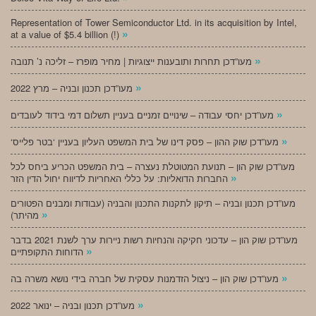
Representation of Tower Semiconductor Ltd. in its acquisition by Intel,
»
at a value of $5.4 billion (!)
»
מעו”דכן תחרות ותובענות ייצוגיות | מחיר מופרז – זליכה נ’ תנובה
»
מעו”דכן תכנון ובניה – מרץ 2022
»
מעו”דכן יחסי עבודה – שינויים זמניים בעניין תשלום דמי בידוד לעובדים
»
‘מעו”דכן שוק ההון – פסק דינו של בית המשפט העליון בעניין ‘בטר פלייס
מעו”דכן שוק הון – תנועת המטוטלת נעצרה – בית המשפט הכריע ביחס לכל
»
החברות הדואליות: על כללי האחריות לדיווח יחול הדין הזר
מעו”דכן תכנון ובניה – תיקון לתקנות התכנון והבניה (עבודות ומבנים הפטורים
»
מהיתר)
מעו”דכן שוק הון – עדכוני חקיקה והנחיות רשות ניירות ערך לשנת 2021 בדבר
»
הדוחות התקופתיים
»
מעו”דכן שוק הון – ניצול הזדמנות עסקית של חברה בידי נושא משרה בה
»
מעו”דכן תכנון ובניה – ינואר 2022