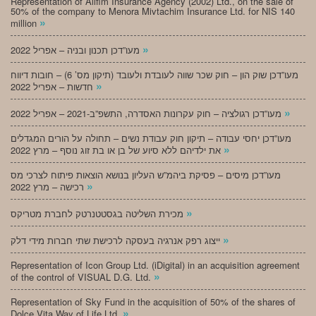
Representation of Alifim Insurance Agency (2002) Ltd., on the sale of
50% of the company to Menora Mivtachim Insurance Ltd. for NIS 140
»
million
»
מעו”דכן תכנון ובניה – אפריל 2022
מעו”דכן שוק הון – חוק שכר שווה לעובדת ולעובד (תיקון מס’ 6) – חובות דיווח
»
חדשות – אפריל 2022
»
מעו”דכן רגולציה – חוק עקרונות האסדרה, התשפ”ב-2021 – אפריל 2022
מעו”דכן יחסי עבודה – תיקון חוק עבודת נשים – תחולה על הורים המגדלים
»
את ילדיהם ללא סיוע של בן או בת זוג נוסף – מרץ 2022
מעו”דכן מיסים – פסיקת ביהמ”ש העליון בנושא הוצאות פיתוח לצרכי מס
»
רכישה – מרץ 2022
»
מכירת השליטה בגסטטנרטק לחברת מטריקס
»
ייצוג רפק אנרגיה בעסקה לרכישת שתי חברות מידי דלק
Representation of Icon Group Ltd. (iDigital) in an acquisition agreement
»
of the control of VISUAL D.G. Ltd.
Representation of Sky Fund in the acquisition of 50% of the shares of
»
Dolce Vita Way of Life Ltd.