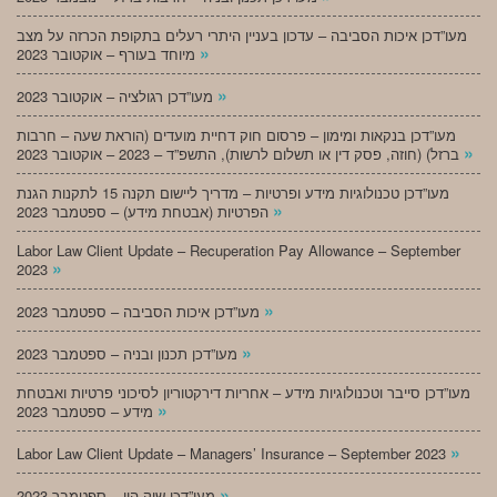
מעו”דכן איכות הסביבה – עדכון בעניין היתרי רעלים בתקופת הכרזה על מצב
»
מיוחד בעורף – אוקטובר 2023
»
מעו”דכן רגולציה – אוקטובר 2023
מעו”דכן בנקאות ומימון – פרסום חוק דחיית מועדים (הוראת שעה – חרבות
»
ברזל) (חוזה, פסק דין או תשלום לרשות), התשפ”ד – 2023 – אוקטובר 2023
מעו”דכן טכנולוגיות מידע ופרטיות – מדריך ליישום תקנה 15 לתקנות הגנת
»
הפרטיות (אבטחת מידע) – ספטמבר 2023
Labor Law Client Update – Recuperation Pay Allowance – September
»
2023
»
מעו”דכן איכות הסביבה – ספטמבר 2023
»
מעו”דכן תכנון ובניה – ספטמבר 2023
מעו”דכן סייבר וטכנולוגיות מידע – אחריות דירקטוריון לסיכוני פרטיות ואבטחת
»
מידע – ספטמבר 2023
»
Labor Law Client Update – Managers’ Insurance – September 2023
»
מעו”דכן שוק הון – ספטמבר 2023