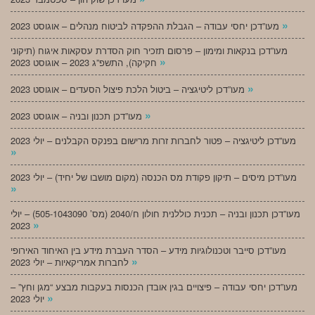
»
מעו”דכן יחסי עבודה – הגבלת ההפקדה לביטוח מנהלים – אוגוסט 2023
מעו”דכן בנקאות ומימון – פרסום תזכיר חוק הסדרת עסקאות איגוח (תיקוני
»
חקיקה), התשפ”ג 2023 – אוגוסט 2023
»
מעו”דכן ליטיגציה – ביטול הלכת פיצול הסעדים – אוגוסט 2023
»
מעו”דכן תכנון ובניה – אוגוסט 2023
מעו”דכן ליטיגציה – פטור לחברות זרות מרישום בפנקס הקבלנים – יולי 2023
»
מעו”דכן מיסים – תיקון פקודת מס הכנסה (מקום מושבו של יחיד) – יולי 2023
»
מעו”דכן תכנון ובניה – תכנית כוללנית חולון ח/2040 (מס’ 505-1043090) – יולי
»
2023
מעו”דכן סייבר וטכנולוגיות מידע – הסדר העברת מידע בין האיחוד האירופי
»
לחברות אמריקאיות – יולי 2023
מעו”דכן יחסי עבודה – פיצויים בגין אובדן הכנסות בעקבות מבצע “מגן וחץ” –
»
יולי 2023