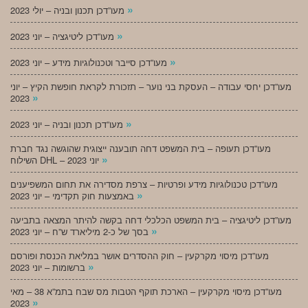
»
מעו”דכן תכנון ובניה – יולי 2023
»
מעו”דכן ליטיגציה – יוני 2023
»
מעו”דכן סייבר וטכנולוגיות מידע – יוני 2023
מעו”דכן יחסי עבודה – העסקת בני נוער – תזכורת לקראת חופשת הקיץ – יוני
»
2023
»
מעו”דכן תכנון ובניה – יוני 2023
מעו”דכן תעופה – בית המשפט דחה תובענה ייצוגית שהוגשה נגד חברת
»
השילוח DHL – יוני 2023
מעו”דכן טכנולוגיות מידע ופרטיות – צרפת מסדירה את תחום המשפיענים
»
באמצעות חוק תקדימי – יוני 2023
מעו”דכן ליטיגציה – בית המשפט הכלכלי דחה בקשה להיתר המצאה בתביעה
»
בסך של כ-2 מיליארד ש”ח – יוני 2023
מעו”דכן מיסוי מקרקעין – חוק ההסדרים אושר במליאת הכנסת ופורסם
»
ברשומות – יוני 2023
מעו”דכן מיסוי מקרקעין – הארכת תוקף הטבות מס שבח בתמ”א 38 – מאי
»
2023