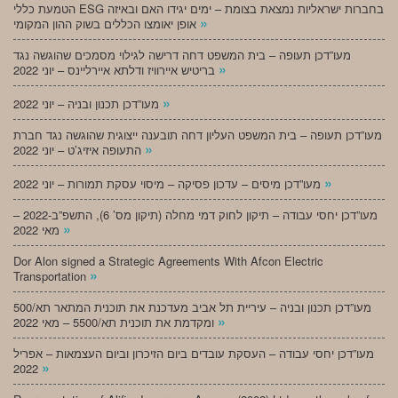
הטמעת כללי ESG בחברות ישראליות נמצאת בצומת – ימים יגידו האם ובאיזה
»
אופן יאומצו הכללים בשוק ההון המקומי
מעו”דכן תעופה – בית המשפט דחה דרישה לגילוי מסמכים שהוגשה נגד
»
בריטיש איירוויז ודלתא איירליינס – יוני 2022
»
מעו”דכן תכנון ובניה – יוני 2022
מעו”דכן תעופה – בית המשפט העליון דחה תובענה ייצוגית שהוגשה נגד חברת
»
התעופה איזיג’ט – יוני 2022
»
מעו”דכן מיסים – עדכון פסיקה – מיסוי עסקת תמורות – יוני 2022
מעו”דכן יחסי עבודה – תיקון לחוק דמי מחלה (תיקון מס’ 6), התשפ”ב-2022 –
»
מאי 2022
Dor Alon signed a Strategic Agreements With Afcon Electric
»
Transportation
מעו”דכן תכנון ובניה – עיריית תל אביב מעדכנת את תוכנית המתאר תא/500
»
ומקדמת את תוכנית תא/5500 – מאי 2022
מעו”דכן יחסי עבודה – העסקת עובדים ביום הזיכרון וביום העצמאות – אפריל
»
2022