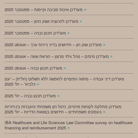
»
מעו”דכן איכות סביבה וקיימות – ספטמבר 2025
»
מעו”דכן ליטיגציה ושוק ההון – ספטמבר 2025
»
מעו”דכן תכנון ובניה – ספטמבר 2025
»
מעו”דכן שוק הון – חידושים בדיני ניירות ערך – אוגוסט 2025
»
מעו”דכן מיסים – נוהל גילוי מרצון – הוראת שעה – אוגוסט 2025
»
מעו”דכן תכנון ובניה – אוגוסט 2025
מעו”דכן דיני עבודה – מתווה הפיצויים לחופשה ללא תשלום (חל”ת) – “עם
»
כלביא” – יולי 2025
»
מעו”דכן תכנון ובניה – יולי 2025
מעו”דכן מחלקת לקוחות פרטיים, ניהול הון משפחתי והעברות בין-דוריות
»
בעסקים משפחתיים – חידושים בצוואות הדדיות – יולי 2025
IBA Healthcare and Life Sciences Law Committee survey on healthcare
»
financing and reimbursement 2025