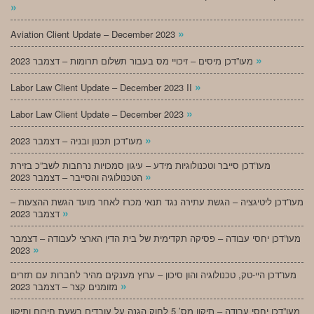
»
»
Aviation Client Update – December 2023
»
מעו”דכן מיסים – זיכויי מס בעבור תשלום תרומות – דצמבר 2023
»
Labor Law Client Update – December 2023 II
»
Labor Law Client Update – December 2023
»
מעו”דכן תכנון ובניה – דצמבר 2023
מעו”דכן סייבר וטכנולוגיות מידע – עיגון סמכויות נרחבות לשב”כ בזירת
»
הטכנולוגיה והסייבר – דצמבר 2023
מעו”דכן ליטיגציה – הגשת עתירה נגד תנאי מכרז לאחר מועד הגשת ההצעות –
»
דצמבר 2023
מעו”דכן יחסי עבודה – פסיקה תקדימית של בית הדין הארצי לעבודה – דצמבר
»
2023
מעו”דכן היי-טק, טכנולוגיה והון סיכון – ערוץ מענקים מהיר לחברות עם תזרים
»
מזומנים קצר – דצמבר 2023
מעו”דכן יחסי עבודה – תיקון מס’ 5 לחוק הגנה על עובדים בשעת חירום ותיקון