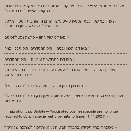
מעו”דכן מיסוי מוניציפלי – עדכון פסיקה – הנחת נכס ריק במקביל לנכס הרוס
»
בתקופה השניה (03.01.2022)
היעד הבא של רכבת הסטארט-אפ ניישן: החברה הערבית | ספר ההייטק
»
הישראלי 2021 – עיתון דה מרקר
»
מעו”דכן שוק ההון – פרשת נסטלה-אסם
»
מעו”דכן תכנון ובניה – חוק ההסדרים וחוק תכנון ובניה
»
מעו”דכן התחדשות עירונית – חוק ההסדרים
מעו”דכן הגירה – רישיון עבודה להעסקת עובדים זרים יהודים (זכאי שבות)
»
בחברות היי-טק
»
מעו”דכן תכנון ובניה – חוק ההסדרים (15.11.2021)
(07.11.2021) מעודכן טכנולוגיות מידע ופרטיות – הצעת חוק לתיקון חוק הגנת
»
הפרטיות
Immigration Law Update – Vaccinated businesspeople are no longer
»
required to obtain special entry permits to Israel (1.11.2021)
»
משפחת ברק תשקיע בחברת הביטוח איילון ותהפוך לשותפה של ווישור