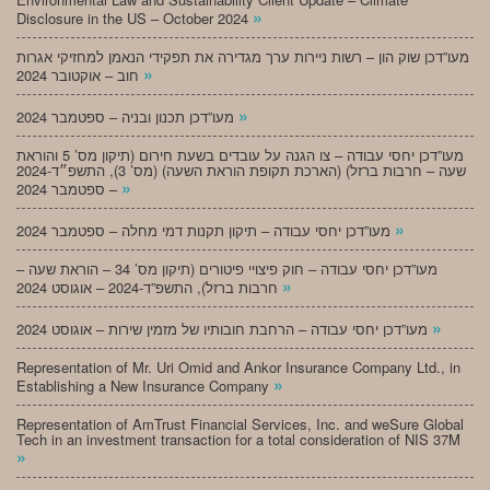
»
Disclosure in the US – October 2024
מעו”דכן שוק הון – רשות ניירות ערך מגדירה את תפקידי הנאמן למחזיקי אגרות
»
חוב – אוקטובר 2024
»
מעו”דכן תכנון ובניה – ספטמבר 2024
מעו”דכן יחסי עבודה – צו הגנה על עובדים בשעת חירום (תיקון מס’ 5 והוראת
שעה – חרבות ברזל) (הארכת תקופת הוראת השעה) (מס’ 3), התשפ״ד-2024
»
– ספטמבר 2024
»
מעו”דכן יחסי עבודה – תיקון תקנות דמי מחלה – ספטמבר 2024
מעו”דכן יחסי עבודה – חוק פיצויי פיטורים (תיקון מס’ 34 – הוראת שעה –
»
חרבות ברזל), התשפ”ד-2024 – אוגוסט 2024
»
מעו”דכן יחסי עבודה – הרחבת חובותיו של מזמין שירות – אוגוסט 2024
Representation of Mr. Uri Omid and Ankor Insurance Company Ltd., in
»
Establishing a New Insurance Company
Representation of AmTrust Financial Services, Inc. and weSure Global
Tech in an investment transaction for a total consideration of NIS 37M
»