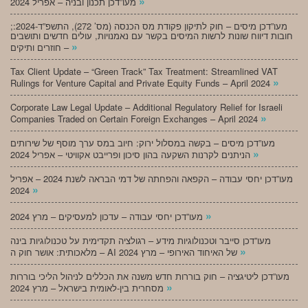
»
מעו”דכן תכנון ובניה – אפריל 2024
;מעו”דכן מיסים – חוק לתיקון פקודת מס הכנסה (מס’ 272), התשפ”ד-2024:
חובות דיווח שונות לרשות המיסים בקשר עם נאמנויות, עולים חדשים ותושבים
»
חוזרים ותיקים –
Tax Client Update – “Green Track” Tax Treatment: Streamlined VAT
»
Rulings for Venture Capital and Private Equity Funds – April 2024
Corporate Law Legal Update – Additional Regulatory Relief for Israeli
»
Companies Traded on Certain Foreign Exchanges – April 2024
מעו”דכן מיסים – בקשה במסלול ירוק: חיוב במס ערך מוסף של שירותים
»
הניתנים לקרנות השקעה בהון סיכון ופרייבט אקוויטי – אפריל 2024
מעו”דכן יחסי עבודה – הקפאה והפחתה של דמי הבראה לשנת 2024 – אפריל
»
2024
»
מעו”דכן יחסי עבודה – עדכון למעסיקים – מרץ 2024
מעו”דכן סייבר וטכנולוגיות מידע – רגולציה תקדימית על טכנולוגיות בינה
»
מלאכותית: אושר חוק ה – AI של האיחוד האירופי – מרץ 2024
מעו”דכן ליטיגציה – חוק בוררות חדש משנה את הכללים לניהול הליכי בוררות
»
מסחרית בין-לאומית בישראל – מרץ 2024