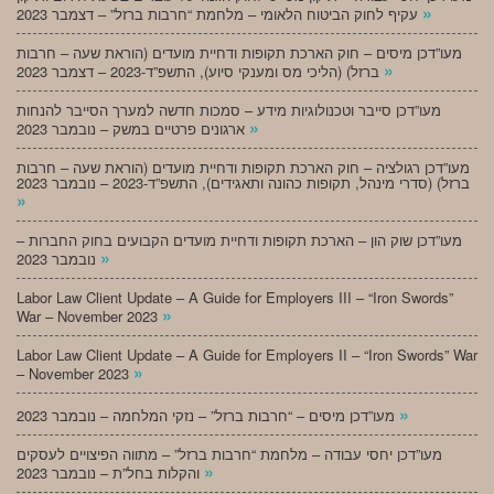
»
עקיף לחוק הביטוח הלאומי – מלחמת “חרבות ברזל” – דצמבר 2023
מעו”דכן מיסים – חוק הארכת תקופות ודחיית מועדים (הוראת שעה – חרבות
»
ברזל) (הליכי מס ומענקי סיוע), התשפ”ד-2023 – דצמבר 2023
מעו”דכן סייבר וטכנולוגיות מידע – סמכות חדשה למערך הסייבר להנחות
»
ארגונים פרטיים במשק – נובמבר 2023
מעו”דכן רגולציה – חוק הארכת תקופות ודחיית מועדים (הוראת שעה – חרבות
ברזל) (סדרי מינהל, תקופות כהונה ותאגידים), התשפ”ד-2023 – נובמבר 2023
»
מעו”דכן שוק הון – הארכת תקופות ודחיית מועדים הקבועים בחוק החברות –
»
נובמבר 2023
Labor Law Client Update – A Guide for Employers III – “Iron Swords”
»
War – November 2023
Labor Law Client Update – A Guide for Employers II – “Iron Swords” War
»
– November 2023
»
מעו”דכן מיסים – “חרבות ברזל” – נזקי המלחמה – נובמבר 2023
מעו”דכן יחסי עבודה – מלחמת “חרבות ברזל” – מתווה הפיצויים לעסקים
»
והקלות בחל”ת – נובמבר 2023