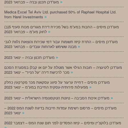
»
מעו”דכן תכנון ובניה – פברואר 2023
Medica Excel Tel Aviv Ltd. purchased 50% of Raphael Hospital Ltd.
»
from Harel Investments
מעו”דכן מיסים – החבות במע”מ בשל מכירת דירת מגורים מכוח סעיף 5(ב)
»
לחוק מע”מ – פברואר 2023
מעו”דכן מיסים – התרת קיזוז תשומות עבור דמי שכירות והוצאות נלוות לגבי
»
מבנה ששימש לארוחות עובדים – פברואר 2023
»
מעו”דכן תכנון ובניה – ינואר 2023
מעו”דכן ליטיגציה – חובות הגילוי אשר מוטלת על יזם או קבלן במסגרת הסכם
»
מכר לרכישת דירה “על הנייר” – ינואר 2023
מעו”דכן מיסים – דחיית ערעור על סיווג עסקאות מכר מקרקעין כחלק
»
מפעילות פירותית-עסקית החייבת במע”מ – ינואר 2023
»
מעו”דכן איכות הסביבה – טיוטת הטקסונומיה הישראלית – ינואר 2023
מעו”דכן מיסים – פרסום רשימת עמדות חייבות בדיווח לשנת המס 2022 –
»
ינואר 2023
מעו”דכן בלוקצ’יין ומיסים – קיזוז הפסדים לפני תום שנת המס – דצמבר 2022
»