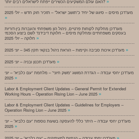
»
האם עולם המשקיעים הכשירים ייפתח לישראלים רבים יותר?
מעו”דכן מיסים – סיווגו של יחיד כ”תושב ישראל” – תזכיר חוק חדש – יולי 2025
»
מעו”דכן מחלקת לקוחות פרטיים, ניהול הון משפחתי והעברות בין-דוריות
בעסקים משפחתיים ומחלקת מיסים – חלוקת דיבידנד לשם ביצוע הסכמי
»
חלוקה – יולי 2025
»
מעו”דכן איכות סביבה וקיימות – הוראת ניהול בנקאי תקין 345 – יוני 2025
»
מעו”דכן תכנון ובניה – יוני 2025
מעו”דכן יחסי עבודה – הגדרת המושג “משק חיוני” – מלחמת “עם כלביא” – יוני
»
2025
Labor & Employment Client Updates – General Permit for Extended
»
Working Hours – Operation Rising Lion – June 2025
Labor & Employment Client Updates – Guidelines for Employers –
»
Operation Rising Lion – June 2025
מעו”דכן יחסי עבודה – היתר כללי להעסקה בשעות נוספות “עם כלביא” – יוני
»
2025
»
מעו”דכן יחסי עבודה – הנחיות למעסיקים – “עם כלביא” – יוני 2025