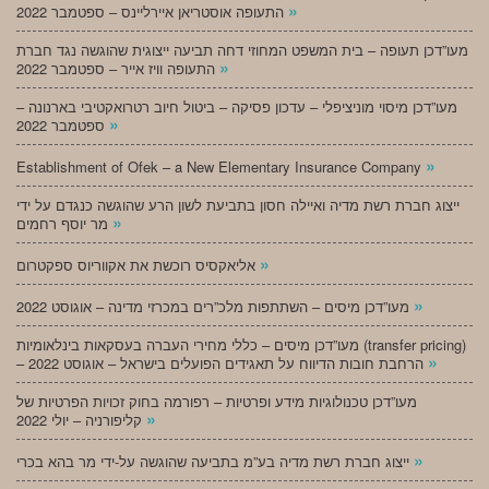
»
התעופה אוסטריאן איירליינס – ספטמבר 2022
מעו”דכן תעופה – בית המשפט המחוזי דחה תביעה ייצוגית שהוגשה נגד חברת
»
התעופה וויז אייר – ספטמבר 2022
מעו”דכן מיסוי מוניציפלי – עדכון פסיקה – ביטול חיוב רטרואקטיבי בארנונה –
»
ספטמבר 2022
»
Establishment of Ofek – a New Elementary Insurance Company
ייצוג חברת רשת מדיה ואיילה חסון בתביעת לשון הרע שהוגשה כנגדם על ידי
»
מר יוסף רחמים
»
אליאקסיס רוכשת את אקווריוס ספקטרום
»
מעו”דכן מיסים – השתתפות מלכ”רים במכרזי מדינה – אוגוסט 2022
מעו”דכן מיסים – כללי מחירי העברה בעסקאות בינלאומיות (transfer pricing)
»
– הרחבת חובות הדיווח על תאגידים הפועלים בישראל – אוגוסט 2022
מעו”דכן טכנולוגיות מידע ופרטיות – רפורמה בחוק זכויות הפרטיות של
»
קליפורניה – יולי 2022
»
ייצוג חברת רשת מדיה בע”מ בתביעה שהוגשה על-ידי מר בהא בכרי