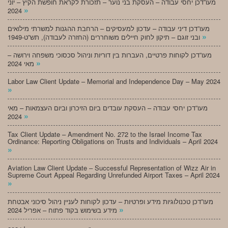
מעו”דכן יחסי עבודה – העסקת בני נוער – תזכורת לקראת חופשת הקיץ – יוני
»
2024
מעו”דכן דיני עבודה – עדכון למעסיקים – הרחבת ההגנות למשרתי מילואים
»
ובני זוגם – תיקון לחוק חיילים משוחררים (החזרה לעבודה), תש”ט-1949
מעו”דכן לקוחות פרטיים, העברות בין דוריות וניהול סכסוכי משפחה וירושה –
»
מאי 2024
Labor Law Client Update – Memorial and Independence Day – May 2024
»
מעו”דכן יחסי עבודה – העסקת עובדים ביום הזיכרון וביום העצמאות – מאי
»
2024
Tax Client Update – Amendment No. 272 to the Israel Income Tax
Ordinance: Reporting Obligations on Trusts and Individuals – April 2024
»
Aviation Law Client Update – Successful Representation of Wizz Air in
Supreme Court Appeal Regarding Unrefunded Airport Taxes – April 2024
»
מעו”דכן טכנולוגיות מידע ופרטיות – עדכון לקוחות לעניין ניהול סיכוני אבטחת
»
מידע בשימוש בקוד פתוח – אפריל 2024