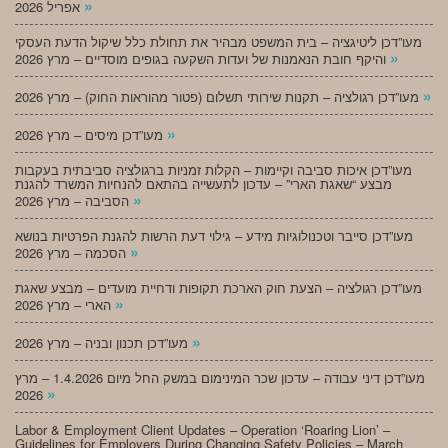
»
אפריל 2026
מעו”דכן ליטיגציה – בית המשפט מבהיר את תחולת כלל שיקול הדעת העסקי
»
והיקף חובת הנאמנות של ועדות השקעה בגופים מוסדיים – מרץ 2026
»
מעו”דכן רגולציה – תקנות שירותי תשלום (פטור מהוראות החוק) – מרץ 2026
»
מעו”דכן מיסים – מרץ 2026
מעו”דכן איכות סביבה וקיימות – הקלות זמניות ברגולציה סביבתית בעקבות
מבצע “שאגת הארי” – עדכון לתעשייה בהתאם להנחיות המשרד להגנת
»
הסביבה – מרץ 2026
מעו”דכן סייבר וטכנולוגיות מידע – גילוי דעת הרשות להגנת הפרטיות בנושא
»
הסכמה – מרץ 2026
מעו”דכן רגולציה – הצעת חוק הארכת תקופות ודחיית מועדים – מבצע שאגת
»
הארי – מרץ 2026
»
מעו”דכן תכנון ובניה – מרץ 2026
מעו”דכן דיני עבודה – עדכון שכר המינימום במשק החל מיום 1.4.2026 – מרץ
»
2026
Labor & Employment Client Updates – Operation ‘Roaring Lion’ –
Guidelines for Employers During Changing Safety Policies – March