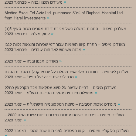
»
מעו”דכן תכנון ובניה – פברואר 2023
Medica Excel Tel Aviv Ltd. purchased 50% of Raphael Hospital Ltd.
»
from Harel Investments
מעו”דכן מיסים – החבות במע”מ בשל מכירת דירת מגורים מכוח סעיף 5(ב)
»
לחוק מע”מ – פברואר 2023
מעו”דכן מיסים – התרת קיזוז תשומות עבור דמי שכירות והוצאות נלוות לגבי
»
מבנה ששימש לארוחות עובדים – פברואר 2023
»
מעו”דכן תכנון ובניה – ינואר 2023
מעו”דכן ליטיגציה – חובות הגילוי אשר מוטלת על יזם או קבלן במסגרת הסכם
»
מכר לרכישת דירה “על הנייר” – ינואר 2023
מעו”דכן מיסים – דחיית ערעור על סיווג עסקאות מכר מקרקעין כחלק
»
מפעילות פירותית-עסקית החייבת במע”מ – ינואר 2023
»
מעו”דכן איכות הסביבה – טיוטת הטקסונומיה הישראלית – ינואר 2023
מעו”דכן מיסים – פרסום רשימת עמדות חייבות בדיווח לשנת המס 2022 –
»
ינואר 2023
מעו”דכן בלוקצ’יין ומיסים – קיזוז הפסדים לפני תום שנת המס – דצמבר 2022
»