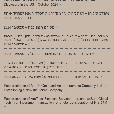
»
Disclosure in the US – October 2024
מעו”דכן שוק הון – רשות ניירות ערך מגדירה את תפקידי הנאמן למחזיקי אגרות
»
חוב – אוקטובר 2024
»
מעו”דכן תכנון ובניה – ספטמבר 2024
מעו”דכן יחסי עבודה – צו הגנה על עובדים בשעת חירום (תיקון מס’ 5 והוראת
שעה – חרבות ברזל) (הארכת תקופת הוראת השעה) (מס’ 3), התשפ״ד-2024
»
– ספטמבר 2024
»
מעו”דכן יחסי עבודה – תיקון תקנות דמי מחלה – ספטמבר 2024
מעו”דכן יחסי עבודה – חוק פיצויי פיטורים (תיקון מס’ 34 – הוראת שעה –
»
חרבות ברזל), התשפ”ד-2024 – אוגוסט 2024
»
מעו”דכן יחסי עבודה – הרחבת חובותיו של מזמין שירות – אוגוסט 2024
Representation of Mr. Uri Omid and Ankor Insurance Company Ltd., in
»
Establishing a New Insurance Company
Representation of AmTrust Financial Services, Inc. and weSure Global
Tech in an investment transaction for a total consideration of NIS 37M
»