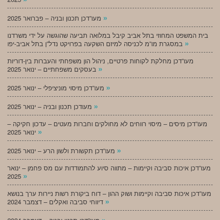
»
מעו”דכן תכנון ובניה – פברואר 2025
בית המשפט המחוזי בתל אביב קיבל במלואה תביעה שהוגשה על ידי משרדנו
»
במסגרת מו”מ לכניסה למיזם השקעה בפרויקט נדל”ן בתל אביב-יפו
מעו”דכן מחלקת לקוחות פרטיים, ניהול הון משפחתי והעברות בין-דוריות
»
בעסקים משפחתיים – ינואר 2025
»
מעו”דכן מיסוי מוניציפלי – ינואר 2025
»
מעודכן תכנון ובניה – ינואר 2025
מעו”דכן מיסים – מיסוי רווחים לא מחולקים וחברות מעטים – עדכון חקיקה –
»
ינואר 2025
»
מעו”דכן תקשורת ולשון הרע – ינואר 2025
מעו”דכן איכות סביבה וקיימות – מתווה סיוע להתמודדות עם מס פחמן – ינואר
»
2025
מעו”דכן איכות סביבה וקיימות ושוק ההון – דוח ביקורת רשות ניירות ערך בנושא
»
דיווחי סביבה ואקלים – דצמבר 2024
»