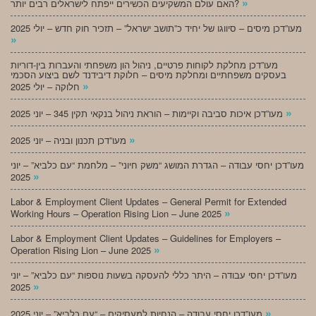
»
האם עולם המשקיעים הכשירים ייפתח לישראלים רבים יותר?
מעו”דכן מיסים – סיווגו של יחיד כ”תושב ישראל” – תזכיר חוק חדש – יולי 2025
»
מעו”דכן מחלקת לקוחות פרטיים, ניהול הון משפחתי והעברות בין-דוריות
בעסקים משפחתיים ומחלקת מיסים – חלוקת דיבידנד לשם ביצוע הסכמי
»
חלוקה – יולי 2025
»
מעו”דכן איכות סביבה וקיימות – הוראת ניהול בנקאי תקין 345 – יוני 2025
»
מעו”דכן תכנון ובניה – יוני 2025
מעו”דכן יחסי עבודה – הגדרת המושג “משק חיוני” – מלחמת “עם כלביא” – יוני
»
2025
Labor & Employment Client Updates – General Permit for Extended
»
Working Hours – Operation Rising Lion – June 2025
Labor & Employment Client Updates – Guidelines for Employers –
»
Operation Rising Lion – June 2025
מעו”דכן יחסי עבודה – היתר כללי להעסקה בשעות נוספות “עם כלביא” – יוני
»
2025
»
מעו”דכן יחסי עבודה – הנחיות למעסיקים – “עם כלביא” – יוני 2025