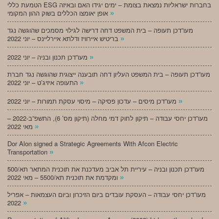
הטמעת כללי ESG בחברות ישראליות נמצאת בצומת – ימים יגידו האם ובאיזה
»
אופן יאומצו הכללים בשוק ההון המקומי
מעו”דכן תעופה – בית המשפט דחה דרישה לגילוי מסמכים שהוגשה נגד
»
בריטיש איירוויז ודלתא איירליינס – יוני 2022
»
מעו”דכן תכנון ובניה – יוני 2022
מעו”דכן תעופה – בית המשפט העליון דחה תובענה ייצוגית שהוגשה נגד חברת
»
התעופה איזיג’ט – יוני 2022
»
מעו”דכן מיסים – עדכון פסיקה – מיסוי עסקת תמורות – יוני 2022
מעו”דכן יחסי עבודה – תיקון לחוק דמי מחלה (תיקון מס’ 6), התשפ”ב-2022 –
»
מאי 2022
Dor Alon signed a Strategic Agreements With Afcon Electric
»
Transportation
מעו”דכן תכנון ובניה – עיריית תל אביב מעדכנת את תוכנית המתאר תא/500
»
ומקדמת את תוכנית תא/5500 – מאי 2022
מעו”דכן יחסי עבודה – העסקת עובדים ביום הזיכרון וביום העצמאות – אפריל
»
2022