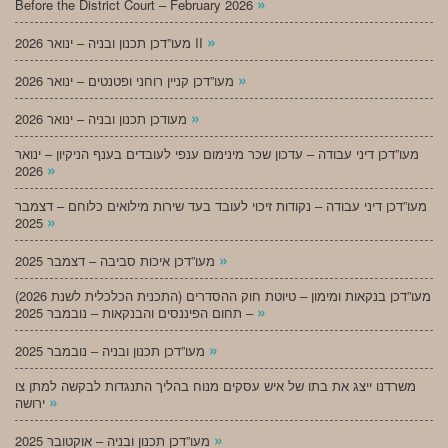
»
Before the District Court – February 2026
»
מעו”דכן תכנון ובניה – ינואר 2026 II
»
מעו”דכן קניין רוחני ופטנטים – ינואר 2026
»
מעודכן תכנון ובניה – ינואר 2026
מעו”דכן דיני עבודה – עדכון שכר מינימום ענפי לעובדים בענף הניקיון – ינואר
»
2026
מעו”דכן דיני עבודה – נקודות זיכוי לעובד בעד שירות מילואים כלוחם – דצמבר
»
2025
»
מעו”דכן איכות סביבה – דצמבר 2025
מעו”דכן בנקאות ומימון – טיוטת חוק ההסדרים (התכנית הכלכלית לשנת 2026)
»
– תחום הפיננסים והבנקאות – נובמבר 2025
»
מעו”דכן תכנון ובניה – נובמבר 2025
משרדנו ייצג את בתו של איש עסקים מנוח בהליך התנגדות לבקשה למתן צו
»
ירושה
»
מעו”דכן תכנון ובניה – אוקטובר 2025