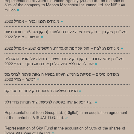
Representation of Alifim Insurance Agency (2002) Ltd., on the sale of
50% of the company to Menora Mivtachim Insurance Ltd. for NIS 140
»
million
»
מעו”דכן תכנון ובניה – אפריל 2022
מעו”דכן שוק הון – חוק שכר שווה לעובדת ולעובד (תיקון מס’ 6) – חובות דיווח
»
חדשות – אפריל 2022
»
מעו”דכן רגולציה – חוק עקרונות האסדרה, התשפ”ב-2021 – אפריל 2022
מעו”דכן יחסי עבודה – תיקון חוק עבודת נשים – תחולה על הורים המגדלים
»
את ילדיהם ללא סיוע של בן או בת זוג נוסף – מרץ 2022
מעו”דכן מיסים – פסיקת ביהמ”ש העליון בנושא הוצאות פיתוח לצרכי מס
»
רכישה – מרץ 2022
»
מכירת השליטה בגסטטנרטק לחברת מטריקס
»
ייצוג רפק אנרגיה בעסקה לרכישת שתי חברות מידי דלק
Representation of Icon Group Ltd. (iDigital) in an acquisition agreement
»
of the control of VISUAL D.G. Ltd.
Representation of Sky Fund in the acquisition of 50% of the shares of
»
Dolce Vita Way of Life Ltd.