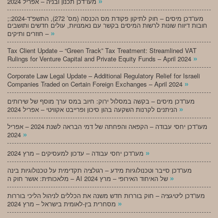
»
מעו”דכן תכנון ובניה – אפריל 2024
;מעו”דכן מיסים – חוק לתיקון פקודת מס הכנסה (מס’ 272), התשפ”ד-2024:
חובות דיווח שונות לרשות המיסים בקשר עם נאמנויות, עולים חדשים ותושבים
»
חוזרים ותיקים –
Tax Client Update – “Green Track” Tax Treatment: Streamlined VAT
»
Rulings for Venture Capital and Private Equity Funds – April 2024
Corporate Law Legal Update – Additional Regulatory Relief for Israeli
»
Companies Traded on Certain Foreign Exchanges – April 2024
מעו”דכן מיסים – בקשה במסלול ירוק: חיוב במס ערך מוסף של שירותים
»
הניתנים לקרנות השקעה בהון סיכון ופרייבט אקוויטי – אפריל 2024
מעו”דכן יחסי עבודה – הקפאה והפחתה של דמי הבראה לשנת 2024 – אפריל
»
2024
»
מעו”דכן יחסי עבודה – עדכון למעסיקים – מרץ 2024
מעו”דכן סייבר וטכנולוגיות מידע – רגולציה תקדימית על טכנולוגיות בינה
»
מלאכותית: אושר חוק ה – AI של האיחוד האירופי – מרץ 2024
מעו”דכן ליטיגציה – חוק בוררות חדש משנה את הכללים לניהול הליכי בוררות
»
מסחרית בין-לאומית בישראל – מרץ 2024