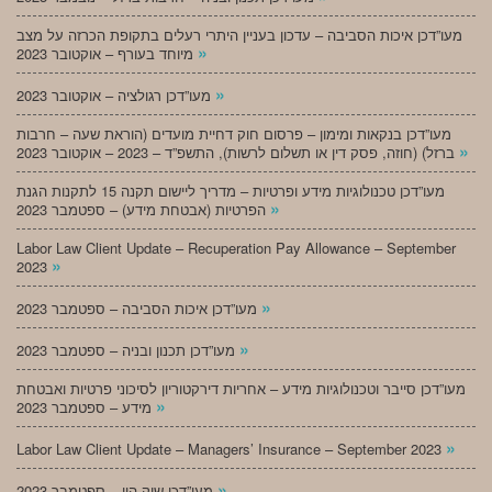
מעו”דכן איכות הסביבה – עדכון בעניין היתרי רעלים בתקופת הכרזה על מצב
»
מיוחד בעורף – אוקטובר 2023
»
מעו”דכן רגולציה – אוקטובר 2023
מעו”דכן בנקאות ומימון – פרסום חוק דחיית מועדים (הוראת שעה – חרבות
»
ברזל) (חוזה, פסק דין או תשלום לרשות), התשפ”ד – 2023 – אוקטובר 2023
מעו”דכן טכנולוגיות מידע ופרטיות – מדריך ליישום תקנה 15 לתקנות הגנת
»
הפרטיות (אבטחת מידע) – ספטמבר 2023
Labor Law Client Update – Recuperation Pay Allowance – September
»
2023
»
מעו”דכן איכות הסביבה – ספטמבר 2023
»
מעו”דכן תכנון ובניה – ספטמבר 2023
מעו”דכן סייבר וטכנולוגיות מידע – אחריות דירקטוריון לסיכוני פרטיות ואבטחת
»
מידע – ספטמבר 2023
»
Labor Law Client Update – Managers’ Insurance – September 2023
»
מעו”דכן שוק הון – ספטמבר 2023