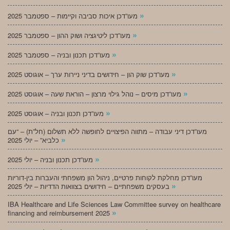
»
מעו”דכן איכות סביבה וקיימות – ספטמבר 2025
»
מעו”דכן ליטיגציה ושוק ההון – ספטמבר 2025
»
מעו”דכן תכנון ובניה – ספטמבר 2025
»
מעו”דכן שוק הון – חידושים בדיני ניירות ערך – אוגוסט 2025
»
מעו”דכן מיסים – נוהל גילוי מרצון – הוראת שעה – אוגוסט 2025
»
מעו”דכן תכנון ובניה – אוגוסט 2025
מעו”דכן דיני עבודה – מתווה הפיצויים לחופשה ללא תשלום (חל”ת) – “עם
»
כלביא” – יולי 2025
»
מעו”דכן תכנון ובניה – יולי 2025
מעו”דכן מחלקת לקוחות פרטיים, ניהול הון משפחתי והעברות בין-דוריות
»
בעסקים משפחתיים – חידושים בצוואות הדדיות – יולי 2025
IBA Healthcare and Life Sciences Law Committee survey on healthcare
»
financing and reimbursement 2025