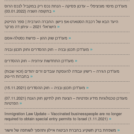
מעו”דכן מיסוי מוניציפלי – עדכון פסיקה – הנחת נכס ריק במקביל לנכס הרוס
»
בתקופה השניה (03.01.2022)
היעד הבא של רכבת הסטארט-אפ ניישן: החברה הערבית | ספר ההייטק
»
הישראלי 2021 – עיתון דה מרקר
»
מעו”דכן שוק ההון – פרשת נסטלה-אסם
»
מעו”דכן תכנון ובניה – חוק ההסדרים וחוק תכנון ובניה
»
מעו”דכן התחדשות עירונית – חוק ההסדרים
מעו”דכן הגירה – רישיון עבודה להעסקת עובדים זרים יהודים (זכאי שבות)
»
בחברות היי-טק
»
מעו”דכן תכנון ובניה – חוק ההסדרים (15.11.2021)
(07.11.2021) מעודכן טכנולוגיות מידע ופרטיות – הצעת חוק לתיקון חוק הגנת
»
הפרטיות
Immigration Law Update – Vaccinated businesspeople are no longer
»
required to obtain special entry permits to Israel (1.11.2021)
»
משפחת ברק תשקיע בחברת הביטוח איילון ותהפוך לשותפה של ווישור