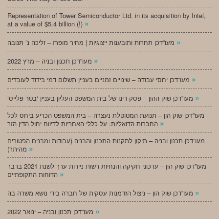
Representation of Tower Semiconductor Ltd. in its acquisition by Intel,
»
at a value of $5.4 billion (!)
»
מעו”דכן תחרות ותובענות ייצוגיות | מחיר מופרז – זליכה נ’ תנובה
»
מעו”דכן תכנון ובניה – מרץ 2022
»
מעו”דכן יחסי עבודה – שינויים זמניים בעניין תשלום דמי בידוד לעובדים
»
‘מעו”דכן שוק ההון – פסק דינו של בית המשפט העליון בעניין ‘בטר פלייס
מעו”דכן שוק הון – תנועת המטוטלת נעצרה – בית המשפט הכריע ביחס לכל
»
החברות הדואליות: על כללי האחריות לדיווח יחול הדין הזר
מעו”דכן תכנון ובניה – תיקון לתקנות התכנון והבניה (עבודות ומבנים הפטורים
»
מהיתר)
מעו”דכן שוק הון – עדכוני חקיקה והנחיות רשות ניירות ערך לשנת 2021 בדבר
»
הדוחות התקופתיים
»
מעו”דכן שוק הון – ניצול הזדמנות עסקית של חברה בידי נושא משרה בה
»
מעו”דכן תכנון ובניה – ינואר 2022