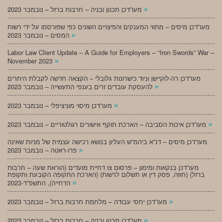
»
מעו”דכן תכנון ובניה – חרבות ברזל – נובמבר 2023
מעו”דכן מיסים – מתווי המענקים והפיצויים השונים כפי שפורסמו על ידי רשות
»
המסים – נובמבר 2023
Labor Law Client Update – A Guide for Employers – “Iron Swords” War –
»
November 2023
מעו”דכן רה-לוקיישן וניוד כישרונות גלובלי – הקצאה חדשה לקבלת היתרים
»
להעסקת עובדים זרים בענפי התעשייה – נובמבר 2023
»
מעו”דכן מיסוי מוניציפלי – נובמבר 2023
»
מעו”דכן איכות הסביבה – הארכת תוקף אישורים רגולטוריים – נובמבר 2023
מעו”דכן מיסים – דנ”א ביהמ”ש העליון בנושא רכישה עצמית של מניות שאינה
»
פרו-ראטה – נובמבר 2023
מעו”דכן בנקאות ומימון – פרסום צו דחיית מועדים (הוראת שעה – חרבות
ברזל) (חוזה, פסק דין או תשלום לרשות) (הארכת התקופה הקובעת ותקופת
»
הדחייה), התשפ”ד-2023
»
מעו”דכן יחסי עבודה – מלחמת חרבות ברזל – נובמבר 2023
»
מעו”דכן תכנון ובניה – חרבות ברזל – נובמבר 2023