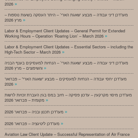
»
2026
מעו”דכן דיני עבודה – מבצע ‘שאגת הארי’ – היתר העסקה בשעות נוספות –
»
מרץ 2026
Labor & Employment Client Updates – General Permit for Extended
»
Working Hours – Operation ‘Roaring Lion’ – March 2026
Labor & Employment Client Updates – Essential Sectors – including the
»
High-Tech Sector – March 2026
מעו”דכן דיני עבודה – מבצע ‘שאגת הארי’ – הנחיות למעסיקים בענף הבניה
»
והשיפוצים – מרץ 2026
מעו”דכן יחסי עבודה – הנחיות למעסיקים – מבצע “שאגת הארי” – פברואר
»
2026
מעו”דכן מיסוי מקרקעין – עדכון פסיקה – חיוב במס בגין העברת זכויות לרשות
»
מקומית – פברואר 2026
»
מעו”דכן תכנון ובניה – פברואר 2026
»
מעו”דכן ליטיגציה – פברואר 2026
Aviation Law Client Update – Successful Representation of Air France