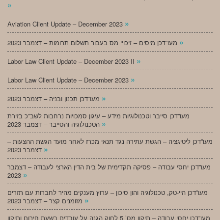
»
»
Aviation Client Update – December 2023
»
מעו”דכן מיסים – זיכויי מס בעבור תשלום תרומות – דצמבר 2023
»
Labor Law Client Update – December 2023 II
»
Labor Law Client Update – December 2023
»
מעו”דכן תכנון ובניה – דצמבר 2023
מעו”דכן סייבר וטכנולוגיות מידע – עיגון סמכויות נרחבות לשב”כ בזירת
»
הטכנולוגיה והסייבר – דצמבר 2023
מעו”דכן ליטיגציה – הגשת עתירה נגד תנאי מכרז לאחר מועד הגשת ההצעות –
»
דצמבר 2023
מעו”דכן יחסי עבודה – פסיקה תקדימית של בית הדין הארצי לעבודה – דצמבר
»
2023
מעו”דכן היי-טק, טכנולוגיה והון סיכון – ערוץ מענקים מהיר לחברות עם תזרים
»
מזומנים קצר – דצמבר 2023
מעו”דכן יחסי עבודה – תיקון מס’ 5 לחוק הגנה על עובדים בשעת חירום ותיקון