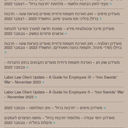
»
עקיף לחוק הביטוח הלאומי – מלחמת “חרבות ברזל” – דצמבר 2023
מעו”דכן מיסים – חוק הארכת תקופות ודחיית מועדים (הוראת שעה – חרבות
»
ברזל) (הליכי מס ומענקי סיוע), התשפ”ד-2023 – דצמבר 2023
מעו”דכן סייבר וטכנולוגיות מידע – סמכות חדשה למערך הסייבר להנחות
»
ארגונים פרטיים במשק – נובמבר 2023
מעו”דכן רגולציה – חוק הארכת תקופות ודחיית מועדים (הוראת שעה – חרבות
ברזל) (סדרי מינהל, תקופות כהונה ותאגידים), התשפ”ד-2023 – נובמבר 2023
»
מעו”דכן שוק הון – הארכת תקופות ודחיית מועדים הקבועים בחוק החברות –
»
נובמבר 2023
Labor Law Client Update – A Guide for Employers III – “Iron Swords”
»
War – November 2023
Labor Law Client Update – A Guide for Employers II – “Iron Swords” War
»
– November 2023
»
מעו”דכן מיסים – “חרבות ברזל” – נזקי המלחמה – נובמבר 2023
מעו”דכן יחסי עבודה – מלחמת “חרבות ברזל” – מתווה הפיצויים לעסקים
»
והקלות בחל”ת – נובמבר 2023