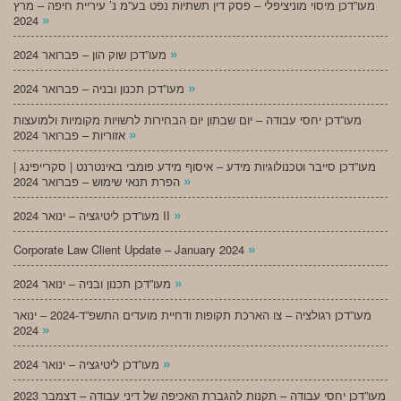
מעו”דכן מיסוי מוניציפלי – פסק דין תשתיות נפט בע”מ נ’ עיריית חיפה – מרץ
»
2024
»
מעו”דכן שוק הון – פברואר 2024
»
מעו”דכן תכנון ובניה – פברואר 2024
מעו”דכן יחסי עבודה – יום שבתון יום הבחירות לרשויות מקומיות ולמועצות
»
אזוריות – פברואר 2024
מעו”דכן סייבר וטכנולוגיות מידע – איסוף מידע פומבי באינטרנט | סקרייפינג |
»
הפרת תנאי שימוש – פברואר 2024
»
מעו”דכן ליטיגציה – ינואר 2024 II
»
Corporate Law Client Update – January 2024
»
מעו”דכן תכנון ובניה – ינואר 2024
מעו”דכן רגולציה – צו הארכת תקופות ודחיית מועדים התשפ”ד-2024 – ינואר
»
2024
»
מעו”דכן ליטיגציה – ינואר 2024
מעו”דכן יחסי עבודה – תקנות להגברת האכיפה של דיני עבודה – דצמבר 2023