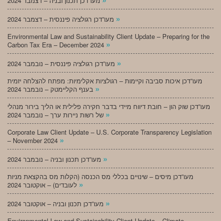
מעו”דכן תכנון ובניה – דצמבר 2024
»
מעו”דכן רגולציה פיננסית – דצמבר 2024
Environmental Law and Sustainability Client Update – Preparing for the
»
Carbon Tax Era – December 2024
»
מעו”דכן רגולציה פיננסית – נובמבר 2024
מעו”דכן איכות סביבה וקיימות – רגולציות אקלימיות: מפתח להצלחה יזמית
»
בענף הקליימטק – נובמבר 2024
מעו”דכן שוק הון – חובת דיווח מיידי בדבר חקירה פלילית או הליך בירור מנהלי
»
של רשות ניירות ערך – נובמבר 2024
Corporate Law Client Update – U.S. Corporate Transparency Legislation
»
– November 2024
»
מעו”דכן תכנון ובניה – נובמבר 2024
מעו”דכן מיסים – שינויים בכללי מס הכנסה (הקלות מס בהקצאת מניות
»
לעובדים) – אוקטובר 2024
»
מעו”דכן תכנון ובניה – אוקטובר 2024
Environmental Law and Sustainability Client Update – Climate