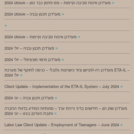
»
מעו”דכן איכות סביבה וקיימות – מס פחמן כבר כאן – אוגוסט 2024
»
מעו”דכן תכנון ובניה – אוגוסט 2024
»
»
מעו”דכן איכות סביבה וקיימות – אוגוסט 2024
»
מעו”דכן תכנון ובניה – יולי 2024
»
מעו”דכן מיסוי מוניציפלי – יולי 2024
מעו”דכן רה-לוקיישן וניוד כישרונות גלובלי – כניסה לתוקף של מערכת ETA-IL –
»
יולי 2024
»
Client Update – Implementation of the ETA-IL System – July 2024
»
מעו”דכן תכנון ובניה – יוני 2024
מעו”דכן שוק הון – חידושים בדיני ניירות ערך – מהותיות המידע בדווחי החברה
»
וחובת העדכון בגינו – יוני 2024
»
Labor Law Client Update – Employment of Teenagers – June 2024