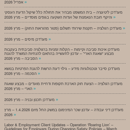
»
אפריל 2026
מעו”דכן ליטיגציה – בית המשפט מבהיר את תחולת כלל שיקול הדעת העסקי
»
והיקף חובת הנאמנות של ועדות השקעה בגופים מוסדיים – מרץ 2026
»
מעו”דכן רגולציה – תקנות שירותי תשלום (פטור מהוראות החוק) – מרץ 2026
»
מעו”דכן מיסים – מרץ 2026
מעו”דכן איכות סביבה וקיימות – הקלות זמניות ברגולציה סביבתית בעקבות
מבצע “שאגת הארי” – עדכון לתעשייה בהתאם להנחיות המשרד להגנת
»
הסביבה – מרץ 2026
מעו”דכן סייבר וטכנולוגיות מידע – גילוי דעת הרשות להגנת הפרטיות בנושא
»
הסכמה – מרץ 2026
מעו”דכן רגולציה – הצעת חוק הארכת תקופות ודחיית מועדים – מבצע שאגת
»
הארי – מרץ 2026
»
מעו”דכן תכנון ובניה – מרץ 2026
מעו”דכן דיני עבודה – עדכון שכר המינימום במשק החל מיום 1.4.2026 – מרץ
»
2026
Labor & Employment Client Updates – Operation ‘Roaring Lion’ –
Guidelines for Employers During Changing Safety Policies – March