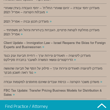
מעו”דכן יחסי עבודה – ‘היום שאחרי החל”ת’ – יחסי העבודה בעידן שאחרי
»
מגבלות הקורונה – אפריל 2021
»
מעו”דכן תכנון ובניה – אפריל 2021
מעו”דכן מחלקת לקוחות פרטיים, העברות בין-דוריות וניהול הון משפחתי –
»
אפריל 2021
Client Update – Immigration Law – Israel Reopens the Skies for Foreign
»
Experts and Businessmen
מעו”דכן ליטיגציה – תאגידים וניירות ערך – דחיית תביעת ענק כנגד
»
הדירקטורים ונושאי המשרה לשעבר בחברת סקיילקס
מעו”דכן ליטיגציה תאגידים וניירות ערך – סילוק על הסף של תביעה שהוגשה
»
נגד רואה חשבון מבקר
»
מעודכן משבר הקורונה – כניסת עובדים שאינם מחוסנים למקומות עבודה
FBC Tax Update: Transfer Pricing Business Models for Distribution &
»
Sales
»
מעו”דכן תכנון ובניה – מרץ 2021
Find Practice / Attorney