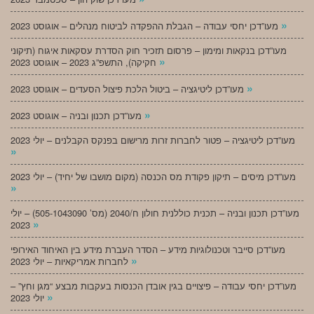
»
מעו”דכן יחסי עבודה – הגבלת ההפקדה לביטוח מנהלים – אוגוסט 2023
מעו”דכן בנקאות ומימון – פרסום תזכיר חוק הסדרת עסקאות איגוח (תיקוני
»
חקיקה), התשפ”ג 2023 – אוגוסט 2023
»
מעו”דכן ליטיגציה – ביטול הלכת פיצול הסעדים – אוגוסט 2023
»
מעו”דכן תכנון ובניה – אוגוסט 2023
מעו”דכן ליטיגציה – פטור לחברות זרות מרישום בפנקס הקבלנים – יולי 2023
»
מעו”דכן מיסים – תיקון פקודת מס הכנסה (מקום מושבו של יחיד) – יולי 2023
»
מעו”דכן תכנון ובניה – תכנית כוללנית חולון ח/2040 (מס’ 505-1043090) – יולי
»
2023
מעו”דכן סייבר וטכנולוגיות מידע – הסדר העברת מידע בין האיחוד האירופי
»
לחברות אמריקאיות – יולי 2023
מעו”דכן יחסי עבודה – פיצויים בגין אובדן הכנסות בעקבות מבצע “מגן וחץ” –
»
יולי 2023