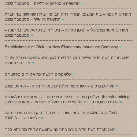
»
התעופה אוסטריאן איירליינס – ספטמבר 2022
מעו”דכן תעופה – בית המשפט המחוזי דחה תביעה ייצוגית שהוגשה נגד חברת
»
התעופה וויז אייר – ספטמבר 2022
מעו”דכן מיסוי מוניציפלי – עדכון פסיקה – ביטול חיוב רטרואקטיבי בארנונה –
»
ספטמבר 2022
»
Establishment of Ofek – a New Elementary Insurance Company
ייצוג חברת רשת מדיה ואיילה חסון בתביעת לשון הרע שהוגשה כנגדם על ידי
»
מר יוסף רחמים
»
אליאקסיס רוכשת את אקווריוס ספקטרום
»
מעו”דכן מיסים – השתתפות מלכ”רים במכרזי מדינה – אוגוסט 2022
מעו”דכן מיסים – כללי מחירי העברה בעסקאות בינלאומיות (transfer pricing)
»
– הרחבת חובות הדיווח על תאגידים הפועלים בישראל – אוגוסט 2022
מעו”דכן טכנולוגיות מידע ופרטיות – רפורמה בחוק זכויות הפרטיות של
»
קליפורניה – יולי 2022
»
ייצוג חברת רשת מדיה בע”מ בתביעה שהוגשה על-ידי מר בהא בכרי