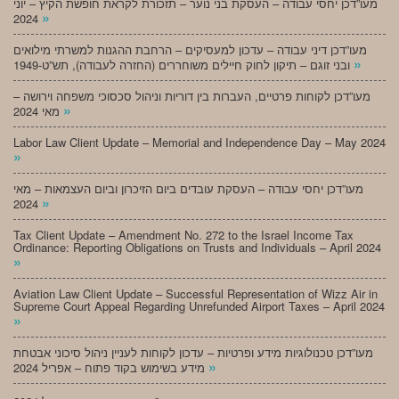
מעו”דכן יחסי עבודה – העסקת בני נוער – תזכורת לקראת חופשת הקיץ – יוני
»
2024
מעו”דכן דיני עבודה – עדכון למעסיקים – הרחבת ההגנות למשרתי מילואים
»
ובני זוגם – תיקון לחוק חיילים משוחררים (החזרה לעבודה), תש”ט-1949
מעו”דכן לקוחות פרטיים, העברות בין דוריות וניהול סכסוכי משפחה וירושה –
»
מאי 2024
Labor Law Client Update – Memorial and Independence Day – May 2024
»
מעו”דכן יחסי עבודה – העסקת עובדים ביום הזיכרון וביום העצמאות – מאי
»
2024
Tax Client Update – Amendment No. 272 to the Israel Income Tax
Ordinance: Reporting Obligations on Trusts and Individuals – April 2024
»
Aviation Law Client Update – Successful Representation of Wizz Air in
Supreme Court Appeal Regarding Unrefunded Airport Taxes – April 2024
»
מעו”דכן טכנולוגיות מידע ופרטיות – עדכון לקוחות לעניין ניהול סיכוני אבטחת
»
מידע בשימוש בקוד פתוח – אפריל 2024