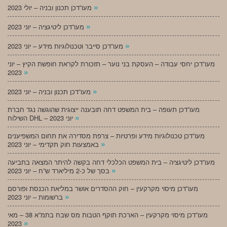
»
מעו”דכן תכנון ובניה – יולי 2023
»
מעו”דכן ליטיגציה – יוני 2023
»
מעו”דכן סייבר וטכנולוגיות מידע – יוני 2023
מעו”דכן יחסי עבודה – העסקת בני נוער – תזכורת לקראת חופשת הקיץ – יוני
»
2023
»
מעו”דכן תכנון ובניה – יוני 2023
מעו”דכן תעופה – בית המשפט דחה תובענה ייצוגית שהוגשה נגד חברת
»
השילוח DHL – יוני 2023
מעו”דכן טכנולוגיות מידע ופרטיות – צרפת מסדירה את תחום המשפיענים
»
באמצעות חוק תקדימי – יוני 2023
מעו”דכן ליטיגציה – בית המשפט הכלכלי דחה בקשה להיתר המצאה בתביעה
»
בסך של כ-2 מיליארד ש”ח – יוני 2023
מעו”דכן מיסוי מקרקעין – חוק ההסדרים אושר במליאת הכנסת ופורסם
»
ברשומות – יוני 2023
מעו”דכן מיסוי מקרקעין – הארכת תוקף הטבות מס שבח בתמ”א 38 – מאי
»
2023