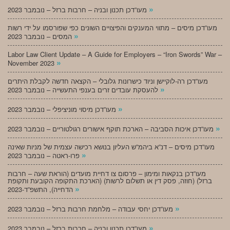
»
מעו”דכן תכנון ובניה – חרבות ברזל – נובמבר 2023
מעו”דכן מיסים – מתווי המענקים והפיצויים השונים כפי שפורסמו על ידי רשות
»
המסים – נובמבר 2023
Labor Law Client Update – A Guide for Employers – “Iron Swords” War –
»
November 2023
מעו”דכן רה-לוקיישן וניוד כישרונות גלובלי – הקצאה חדשה לקבלת היתרים
»
להעסקת עובדים זרים בענפי התעשייה – נובמבר 2023
»
מעו”דכן מיסוי מוניציפלי – נובמבר 2023
»
מעו”דכן איכות הסביבה – הארכת תוקף אישורים רגולטוריים – נובמבר 2023
מעו”דכן מיסים – דנ”א ביהמ”ש העליון בנושא רכישה עצמית של מניות שאינה
»
פרו-ראטה – נובמבר 2023
מעו”דכן בנקאות ומימון – פרסום צו דחיית מועדים (הוראת שעה – חרבות
ברזל) (חוזה, פסק דין או תשלום לרשות) (הארכת התקופה הקובעת ותקופת
»
הדחייה), התשפ”ד-2023
»
מעו”דכן יחסי עבודה – מלחמת חרבות ברזל – נובמבר 2023
»
מעו”דכן תכנון ובניה – חרבות ברזל – נובמבר 2023