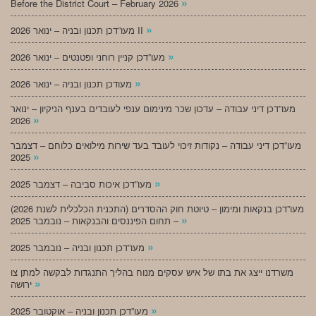
»
Before the District Court – February 2026
»
מעו”דכן תכנון ובניה – ינואר 2026 II
»
מעו”דכן קניין רוחני ופטנטים – ינואר 2026
»
מעודכן תכנון ובניה – ינואר 2026
מעו”דכן דיני עבודה – עדכון שכר מינימום ענפי לעובדים בענף הניקיון – ינואר
»
2026
מעו”דכן דיני עבודה – נקודות זיכוי לעובד בעד שירות מילואים כלוחם – דצמבר
»
2025
»
מעו”דכן איכות סביבה – דצמבר 2025
מעו”דכן בנקאות ומימון – טיוטת חוק ההסדרים (התכנית הכלכלית לשנת 2026)
»
– תחום הפיננסים והבנקאות – נובמבר 2025
»
מעו”דכן תכנון ובניה – נובמבר 2025
משרדנו ייצג את בתו של איש עסקים מנוח בהליך התנגדות לבקשה למתן צו
»
ירושה
»
מעו”דכן תכנון ובניה – אוקטובר 2025