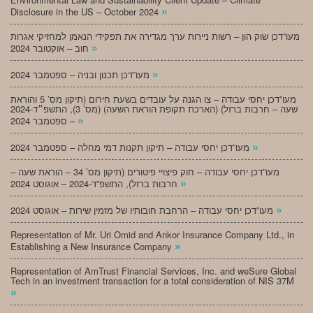
»
Disclosure in the US – October 2024
מעו”דכן שוק הון – רשות ניירות ערך מגדירה את תפקידי הנאמן למחזיקי אגרות
»
חוב – אוקטובר 2024
»
מעו”דכן תכנון ובניה – ספטמבר 2024
מעו”דכן יחסי עבודה – צו הגנה על עובדים בשעת חירום (תיקון מס’ 5 והוראת
שעה – חרבות ברזל) (הארכת תקופת הוראת השעה) (מס’ 3), התשפ״ד-2024
»
– ספטמבר 2024
»
מעו”דכן יחסי עבודה – תיקון תקנות דמי מחלה – ספטמבר 2024
מעו”דכן יחסי עבודה – חוק פיצויי פיטורים (תיקון מס’ 34 – הוראת שעה –
»
חרבות ברזל), התשפ”ד-2024 – אוגוסט 2024
»
מעו”דכן יחסי עבודה – הרחבת חובותיו של מזמין שירות – אוגוסט 2024
Representation of Mr. Uri Omid and Ankor Insurance Company Ltd., in
»
Establishing a New Insurance Company
Representation of AmTrust Financial Services, Inc. and weSure Global
Tech in an investment transaction for a total consideration of NIS 37M
»