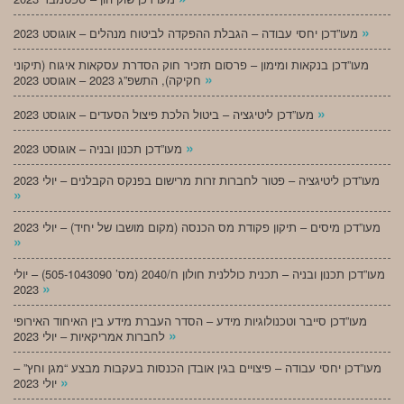
»
מעו”דכן יחסי עבודה – הגבלת ההפקדה לביטוח מנהלים – אוגוסט 2023
מעו”דכן בנקאות ומימון – פרסום תזכיר חוק הסדרת עסקאות איגוח (תיקוני
»
חקיקה), התשפ”ג 2023 – אוגוסט 2023
»
מעו”דכן ליטיגציה – ביטול הלכת פיצול הסעדים – אוגוסט 2023
»
מעו”דכן תכנון ובניה – אוגוסט 2023
מעו”דכן ליטיגציה – פטור לחברות זרות מרישום בפנקס הקבלנים – יולי 2023
»
מעו”דכן מיסים – תיקון פקודת מס הכנסה (מקום מושבו של יחיד) – יולי 2023
»
מעו”דכן תכנון ובניה – תכנית כוללנית חולון ח/2040 (מס’ 505-1043090) – יולי
»
2023
מעו”דכן סייבר וטכנולוגיות מידע – הסדר העברת מידע בין האיחוד האירופי
»
לחברות אמריקאיות – יולי 2023
מעו”דכן יחסי עבודה – פיצויים בגין אובדן הכנסות בעקבות מבצע “מגן וחץ” –
»
יולי 2023