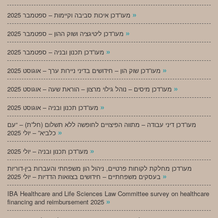
»
מעו”דכן איכות סביבה וקיימות – ספטמבר 2025
»
מעו”דכן ליטיגציה ושוק ההון – ספטמבר 2025
»
מעו”דכן תכנון ובניה – ספטמבר 2025
»
מעו”דכן שוק הון – חידושים בדיני ניירות ערך – אוגוסט 2025
»
מעו”דכן מיסים – נוהל גילוי מרצון – הוראת שעה – אוגוסט 2025
»
מעו”דכן תכנון ובניה – אוגוסט 2025
מעו”דכן דיני עבודה – מתווה הפיצויים לחופשה ללא תשלום (חל”ת) – “עם
»
כלביא” – יולי 2025
»
מעו”דכן תכנון ובניה – יולי 2025
מעו”דכן מחלקת לקוחות פרטיים, ניהול הון משפחתי והעברות בין-דוריות
»
בעסקים משפחתיים – חידושים בצוואות הדדיות – יולי 2025
IBA Healthcare and Life Sciences Law Committee survey on healthcare
»
financing and reimbursement 2025