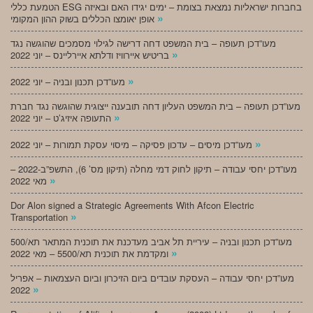
הטמעת כללי ESG בחברות ישראליות נמצאת בצומת – ימים יגידו האם ובאיזה
»
אופן יאומצו הכללים בשוק ההון המקומי
מעו”דכן תעופה – בית המשפט דחה דרישה לגילוי מסמכים שהוגשה נגד
»
בריטיש איירוויז ודלתא איירליינס – יוני 2022
»
מעו”דכן תכנון ובניה – יוני 2022
מעו”דכן תעופה – בית המשפט העליון דחה תובענה ייצוגית שהוגשה נגד חברת
»
התעופה איזיג’ט – יוני 2022
»
מעו”דכן מיסים – עדכון פסיקה – מיסוי עסקת תמורות – יוני 2022
מעו”דכן יחסי עבודה – תיקון לחוק דמי מחלה (תיקון מס’ 6), התשפ”ב-2022 –
»
מאי 2022
Dor Alon signed a Strategic Agreements With Afcon Electric
»
Transportation
מעו”דכן תכנון ובניה – עיריית תל אביב מעדכנת את תוכנית המתאר תא/500
»
ומקדמת את תוכנית תא/5500 – מאי 2022
מעו”דכן יחסי עבודה – העסקת עובדים ביום הזיכרון וביום העצמאות – אפריל
»
2022