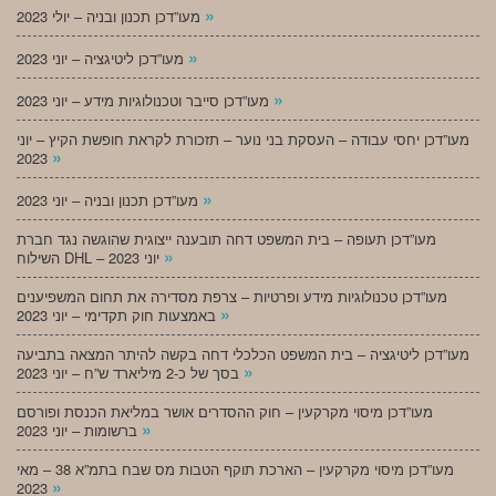
»
מעו”דכן תכנון ובניה – יולי 2023
»
מעו”דכן ליטיגציה – יוני 2023
»
מעו”דכן סייבר וטכנולוגיות מידע – יוני 2023
מעו”דכן יחסי עבודה – העסקת בני נוער – תזכורת לקראת חופשת הקיץ – יוני
»
2023
»
מעו”דכן תכנון ובניה – יוני 2023
מעו”דכן תעופה – בית המשפט דחה תובענה ייצוגית שהוגשה נגד חברת
»
השילוח DHL – יוני 2023
מעו”דכן טכנולוגיות מידע ופרטיות – צרפת מסדירה את תחום המשפיענים
»
באמצעות חוק תקדימי – יוני 2023
מעו”דכן ליטיגציה – בית המשפט הכלכלי דחה בקשה להיתר המצאה בתביעה
»
בסך של כ-2 מיליארד ש”ח – יוני 2023
מעו”דכן מיסוי מקרקעין – חוק ההסדרים אושר במליאת הכנסת ופורסם
»
ברשומות – יוני 2023
מעו”דכן מיסוי מקרקעין – הארכת תוקף הטבות מס שבח בתמ”א 38 – מאי
»
2023