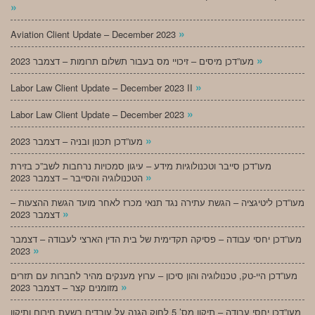
»
»
Aviation Client Update – December 2023
»
מעו”דכן מיסים – זיכויי מס בעבור תשלום תרומות – דצמבר 2023
»
Labor Law Client Update – December 2023 II
»
Labor Law Client Update – December 2023
»
מעו”דכן תכנון ובניה – דצמבר 2023
מעו”דכן סייבר וטכנולוגיות מידע – עיגון סמכויות נרחבות לשב”כ בזירת
»
הטכנולוגיה והסייבר – דצמבר 2023
מעו”דכן ליטיגציה – הגשת עתירה נגד תנאי מכרז לאחר מועד הגשת ההצעות –
»
דצמבר 2023
מעו”דכן יחסי עבודה – פסיקה תקדימית של בית הדין הארצי לעבודה – דצמבר
»
2023
מעו”דכן היי-טק, טכנולוגיה והון סיכון – ערוץ מענקים מהיר לחברות עם תזרים
»
מזומנים קצר – דצמבר 2023
מעו”דכן יחסי עבודה – תיקון מס’ 5 לחוק הגנה על עובדים בשעת חירום ותיקון