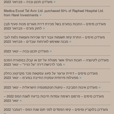
»
מעו”דכן תכנון ובניה – פברואר 2023
Medica Excel Tel Aviv Ltd. purchased 50% of Raphael Hospital Ltd.
»
from Harel Investments
מעו”דכן מיסים – החבות במע”מ בשל מכירת דירת מגורים מכוח סעיף 5(ב)
»
לחוק מע”מ – פברואר 2023
מעו”דכן מיסים – התרת קיזוז תשומות עבור דמי שכירות והוצאות נלוות לגבי
»
מבנה ששימש לארוחות עובדים – פברואר 2023
»
מעו”דכן תכנון ובניה – ינואר 2023
מעו”דכן ליטיגציה – חובות הגילוי אשר מוטלת על יזם או קבלן במסגרת הסכם
»
מכר לרכישת דירה “על הנייר” – ינואר 2023
מעו”דכן מיסים – דחיית ערעור על סיווג עסקאות מכר מקרקעין כחלק
»
מפעילות פירותית-עסקית החייבת במע”מ – ינואר 2023
»
מעו”דכן איכות הסביבה – טיוטת הטקסונומיה הישראלית – ינואר 2023
מעו”דכן מיסים – פרסום רשימת עמדות חייבות בדיווח לשנת המס 2022 –
»
ינואר 2023
מעו”דכן בלוקצ’יין ומיסים – קיזוז הפסדים לפני תום שנת המס – דצמבר 2022
»