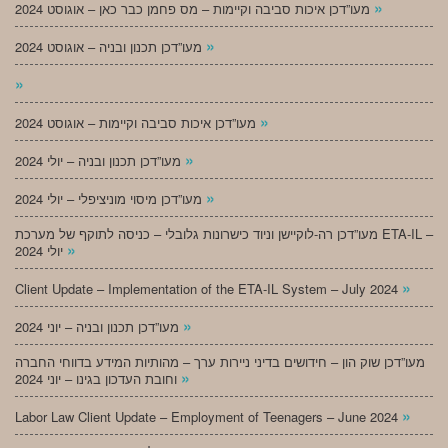
»
מעו”דכן איכות סביבה וקיימות – מס פחמן כבר כאן – אוגוסט 2024
»
מעו”דכן תכנון ובניה – אוגוסט 2024
»
»
מעו”דכן איכות סביבה וקיימות – אוגוסט 2024
»
מעו”דכן תכנון ובניה – יולי 2024
»
מעו”דכן מיסוי מוניציפלי – יולי 2024
מעו”דכן רה-לוקיישן וניוד כישרונות גלובלי – כניסה לתוקף של מערכת ETA-IL –
»
יולי 2024
»
Client Update – Implementation of the ETA-IL System – July 2024
»
מעו”דכן תכנון ובניה – יוני 2024
מעו”דכן שוק הון – חידושים בדיני ניירות ערך – מהותיות המידע בדווחי החברה
»
וחובת העדכון בגינו – יוני 2024
»
Labor Law Client Update – Employment of Teenagers – June 2024