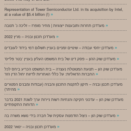
Representation of Tower Semiconductor Ltd. in its acquisition by Intel,
»
at a value of $5.4 billion (!)
»
מעו”דכן תחרות ותובענות ייצוגיות | מחיר מופרז – זליכה נ’ תנובה
»
מעו”דכן תכנון ובניה – מרץ 2022
»
מעו”דכן יחסי עבודה – שינויים זמניים בעניין תשלום דמי בידוד לעובדים
»
‘מעו”דכן שוק ההון – פסק דינו של בית המשפט העליון בעניין ‘בטר פלייס
מעו”דכן שוק הון – תנועת המטוטלת נעצרה – בית המשפט הכריע ביחס לכל
»
החברות הדואליות: על כללי האחריות לדיווח יחול הדין הזר
מעו”דכן תכנון ובניה – תיקון לתקנות התכנון והבניה (עבודות ומבנים הפטורים
»
מהיתר)
מעו”דכן שוק הון – עדכוני חקיקה והנחיות רשות ניירות ערך לשנת 2021 בדבר
»
הדוחות התקופתיים
»
מעו”דכן שוק הון – ניצול הזדמנות עסקית של חברה בידי נושא משרה בה
»
מעו”דכן תכנון ובניה – ינואר 2022