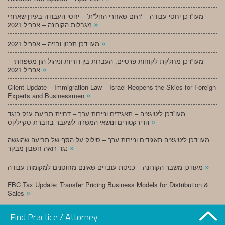
מעו”דכן יחסי עבודה – ‘היום שאחרי החל”ת’ – יחסי העבודה בעידן שאחרי
»
מגבלות הקורונה – אפריל 2021
»
מעו”דכן תכנון ובניה – אפריל 2021
מעו”דכן מחלקת לקוחות פרטיים, העברות בין-דוריות וניהול הון משפחתי –
»
אפריל 2021
Client Update – Immigration Law – Israel Reopens the Skies for Foreign
»
Experts and Businessmen
מעו”דכן ליטיגציה – תאגידים וניירות ערך – דחיית תביעת ענק כנגד
»
הדירקטורים ונושאי המשרה לשעבר בחברת סקיילקס
מעו”דכן ליטיגציה תאגידים וניירות ערך – סילוק על הסף של תביעה שהוגשה
»
נגד רואה חשבון מבקר
»
מעודכן משבר הקורונה – כניסת עובדים שאינם מחוסנים למקומות עבודה
FBC Tax Update: Transfer Pricing Business Models for Distribution &
»
Sales
»
מעו”דכן תכנון ובניה – מרץ 2021
Find Practice / Attorney