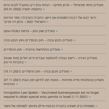
מעו”דכן מיסוי מוניציפלי – עדכון פסיקה – הנחת נכס ריק במקביל לנכס הרוס
»
בתקופה השניה (03.01.2022)
היעד הבא של רכבת הסטארט-אפ ניישן: החברה הערבית | ספר ההייטק
»
הישראלי 2021 – עיתון דה מרקר
»
מעו”דכן שוק ההון – פרשת נסטלה-אסם
»
מעו”דכן תכנון ובניה – חוק ההסדרים וחוק תכנון ובניה
»
מעו”דכן התחדשות עירונית – חוק ההסדרים
מעו”דכן הגירה – רישיון עבודה להעסקת עובדים זרים יהודים (זכאי שבות)
»
בחברות היי-טק
»
מעו”דכן תכנון ובניה – חוק ההסדרים (15.11.2021)
(07.11.2021) מעודכן טכנולוגיות מידע ופרטיות – הצעת חוק לתיקון חוק הגנת
»
הפרטיות
Immigration Law Update – Vaccinated businesspeople are no longer
»
required to obtain special entry permits to Israel (1.11.2021)
»
משפחת ברק תשקיע בחברת הביטוח איילון ותהפוך לשותפה של ווישור