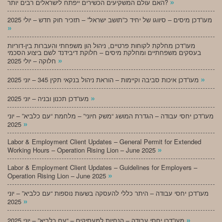
»
האם עולם המשקיעים הכשירים ייפתח לישראלים רבים יותר?
מעו”דכן מיסים – סיווגו של יחיד כ”תושב ישראל” – תזכיר חוק חדש – יולי 2025
»
מעו”דכן מחלקת לקוחות פרטיים, ניהול הון משפחתי והעברות בין-דוריות
בעסקים משפחתיים ומחלקת מיסים – חלוקת דיבידנד לשם ביצוע הסכמי
»
חלוקה – יולי 2025
»
מעו”דכן איכות סביבה וקיימות – הוראת ניהול בנקאי תקין 345 – יוני 2025
»
מעו”דכן תכנון ובניה – יוני 2025
מעו”דכן יחסי עבודה – הגדרת המושג “משק חיוני” – מלחמת “עם כלביא” – יוני
»
2025
Labor & Employment Client Updates – General Permit for Extended
»
Working Hours – Operation Rising Lion – June 2025
Labor & Employment Client Updates – Guidelines for Employers –
»
Operation Rising Lion – June 2025
מעו”דכן יחסי עבודה – היתר כללי להעסקה בשעות נוספות “עם כלביא” – יוני
»
2025
»
מעו”דכן יחסי עבודה – הנחיות למעסיקים – “עם כלביא” – יוני 2025