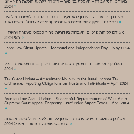
מעו”דכן יחסי עבודה – העסקת בני נוער – תזכורת לקראת חופשת הקיץ – יוני
»
2024
מעו”דכן דיני עבודה – עדכון למעסיקים – הרחבת ההגנות למשרתי מילואים
»
ובני זוגם – תיקון לחוק חיילים משוחררים (החזרה לעבודה), תש”ט-1949
מעו”דכן לקוחות פרטיים, העברות בין דוריות וניהול סכסוכי משפחה וירושה –
»
מאי 2024
Labor Law Client Update – Memorial and Independence Day – May 2024
»
מעו”דכן יחסי עבודה – העסקת עובדים ביום הזיכרון וביום העצמאות – מאי
»
2024
Tax Client Update – Amendment No. 272 to the Israel Income Tax
Ordinance: Reporting Obligations on Trusts and Individuals – April 2024
»
Aviation Law Client Update – Successful Representation of Wizz Air in
Supreme Court Appeal Regarding Unrefunded Airport Taxes – April 2024
»
מעו”דכן טכנולוגיות מידע ופרטיות – עדכון לקוחות לעניין ניהול סיכוני אבטחת
»
מידע בשימוש בקוד פתוח – אפריל 2024