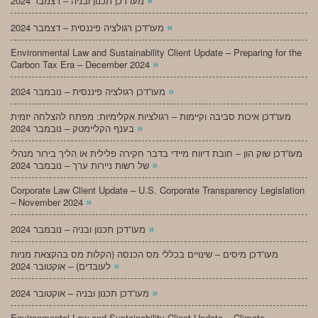
מעו”דכן תכנון ובניה – דצמבר 2024
»
מעו”דכן רגולציה פיננסית – דצמבר 2024
Environmental Law and Sustainability Client Update – Preparing for the
»
Carbon Tax Era – December 2024
»
מעו”דכן רגולציה פיננסית – נובמבר 2024
מעו”דכן איכות סביבה וקיימות – רגולציות אקלימיות: מפתח להצלחה יזמית
»
בענף הקליימטק – נובמבר 2024
מעו”דכן שוק הון – חובת דיווח מיידי בדבר חקירה פלילית או הליך בירור מנהלי
»
של רשות ניירות ערך – נובמבר 2024
Corporate Law Client Update – U.S. Corporate Transparency Legislation
»
– November 2024
»
מעו”דכן תכנון ובניה – נובמבר 2024
מעו”דכן מיסים – שינויים בכללי מס הכנסה (הקלות מס בהקצאת מניות
»
לעובדים) – אוקטובר 2024
»
מעו”דכן תכנון ובניה – אוקטובר 2024
Environmental Law and Sustainability Client Update – Climate