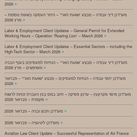
»
2026
מעו”דכן דיני עבודה – מבצע ‘שאגת הארי’ – היתר העסקה בשעות נוספות –
»
מרץ 2026
Labor & Employment Client Updates – General Permit for Extended
»
Working Hours – Operation ‘Roaring Lion’ – March 2026
Labor & Employment Client Updates – Essential Sectors – including the
»
High-Tech Sector – March 2026
מעו”דכן דיני עבודה – מבצע ‘שאגת הארי’ – הנחיות למעסיקים בענף הבניה
»
והשיפוצים – מרץ 2026
מעו”דכן יחסי עבודה – הנחיות למעסיקים – מבצע “שאגת הארי” – פברואר
»
2026
מעו”דכן מיסוי מקרקעין – עדכון פסיקה – חיוב במס בגין העברת זכויות לרשות
»
מקומית – פברואר 2026
»
מעו”דכן תכנון ובניה – פברואר 2026
»
מעו”דכן ליטיגציה – פברואר 2026
Aviation Law Client Update – Successful Representation of Air France