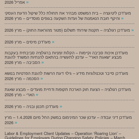
»
אפריל 2026
מעו”דכן ליטיגציה – בית המשפט מבהיר את תחולת כלל שיקול הדעת העסקי
»
והיקף חובת הנאמנות של ועדות השקעה בגופים מוסדיים – מרץ 2026
»
מעו”דכן רגולציה – תקנות שירותי תשלום (פטור מהוראות החוק) – מרץ 2026
»
מעו”דכן מיסים – מרץ 2026
מעו”דכן איכות סביבה וקיימות – הקלות זמניות ברגולציה סביבתית בעקבות
מבצע “שאגת הארי” – עדכון לתעשייה בהתאם להנחיות המשרד להגנת
»
הסביבה – מרץ 2026
מעו”דכן סייבר וטכנולוגיות מידע – גילוי דעת הרשות להגנת הפרטיות בנושא
»
הסכמה – מרץ 2026
מעו”דכן רגולציה – הצעת חוק הארכת תקופות ודחיית מועדים – מבצע שאגת
»
הארי – מרץ 2026
»
מעו”דכן תכנון ובניה – מרץ 2026
מעו”דכן דיני עבודה – עדכון שכר המינימום במשק החל מיום 1.4.2026 – מרץ
»
2026
Labor & Employment Client Updates – Operation ‘Roaring Lion’ –
Guidelines for Employers During Changing Safety Policies – March