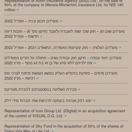
Representation of Alifim Insurance Agency (2002) Ltd., on the sale of
50% of the company to Menora Mivtachim Insurance Ltd. for NIS 140
»
million
»
מעו”דכן תכנון ובניה – אפריל 2022
מעו”דכן שוק הון – חוק שכר שווה לעובדת ולעובד (תיקון מס’ 6) – חובות דיווח
»
חדשות – אפריל 2022
»
מעו”דכן רגולציה – חוק עקרונות האסדרה, התשפ”ב-2021 – אפריל 2022
מעו”דכן יחסי עבודה – תיקון חוק עבודת נשים – תחולה על הורים המגדלים
»
את ילדיהם ללא סיוע של בן או בת זוג נוסף – מרץ 2022
מעו”דכן מיסים – פסיקת ביהמ”ש העליון בנושא הוצאות פיתוח לצרכי מס
»
רכישה – מרץ 2022
»
מכירת השליטה בגסטטנרטק לחברת מטריקס
»
ייצוג רפק אנרגיה בעסקה לרכישת שתי חברות מידי דלק
Representation of Icon Group Ltd. (iDigital) in an acquisition agreement
»
of the control of VISUAL D.G. Ltd.
Representation of Sky Fund in the acquisition of 50% of the shares of
»
Dolce Vita Way of Life Ltd.