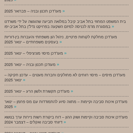
»
מעו”דכן תכנון ובניה – פברואר 2025
בית המשפט המחוזי בתל אביב קיבל במלואה תביעה שהוגשה על ידי משרדנו
»
במסגרת מו”מ לכניסה למיזם השקעה בפרויקט נדל”ן בתל אביב-יפו
מעו”דכן מחלקת לקוחות פרטיים, ניהול הון משפחתי והעברות בין-דוריות
»
בעסקים משפחתיים – ינואר 2025
»
מעו”דכן מיסוי מוניציפלי – ינואר 2025
»
מעודכן תכנון ובניה – ינואר 2025
מעו”דכן מיסים – מיסוי רווחים לא מחולקים וחברות מעטים – עדכון חקיקה –
»
ינואר 2025
»
מעו”דכן תקשורת ולשון הרע – ינואר 2025
מעו”דכן איכות סביבה וקיימות – מתווה סיוע להתמודדות עם מס פחמן – ינואר
»
2025
מעו”דכן איכות סביבה וקיימות ושוק ההון – דוח ביקורת רשות ניירות ערך בנושא
»
דיווחי סביבה ואקלים – דצמבר 2024
»