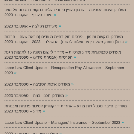
מעו”דכן איכות הסביבה – עדכון בעניין היתרי רעלים בתקופת הכרזה על מצב
»
מיוחד בעורף – אוקטובר 2023
»
מעו”דכן רגולציה – אוקטובר 2023
מעו”דכן בנקאות ומימון – פרסום חוק דחיית מועדים (הוראת שעה – חרבות
»
ברזל) (חוזה, פסק דין או תשלום לרשות), התשפ”ד – 2023 – אוקטובר 2023
מעו”דכן טכנולוגיות מידע ופרטיות – מדריך ליישום תקנה 15 לתקנות הגנת
»
הפרטיות (אבטחת מידע) – ספטמבר 2023
Labor Law Client Update – Recuperation Pay Allowance – September
»
2023
»
מעו”דכן איכות הסביבה – ספטמבר 2023
»
מעו”דכן תכנון ובניה – ספטמבר 2023
מעו”דכן סייבר וטכנולוגיות מידע – אחריות דירקטוריון לסיכוני פרטיות ואבטחת
»
מידע – ספטמבר 2023
»
Labor Law Client Update – Managers’ Insurance – September 2023
»
מעו”דכן שוק הון – ספטמבר 2023