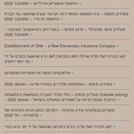
»
התעופה אוסטריאן איירליינס – ספטמבר 2022
מעו”דכן תעופה – בית המשפט המחוזי דחה תביעה ייצוגית שהוגשה נגד חברת
»
התעופה וויז אייר – ספטמבר 2022
מעו”דכן מיסוי מוניציפלי – עדכון פסיקה – ביטול חיוב רטרואקטיבי בארנונה –
»
ספטמבר 2022
»
Establishment of Ofek – a New Elementary Insurance Company
ייצוג חברת רשת מדיה ואיילה חסון בתביעת לשון הרע שהוגשה כנגדם על ידי
»
מר יוסף רחמים
»
אליאקסיס רוכשת את אקווריוס ספקטרום
»
מעו”דכן מיסים – השתתפות מלכ”רים במכרזי מדינה – אוגוסט 2022
מעו”דכן מיסים – כללי מחירי העברה בעסקאות בינלאומיות (transfer pricing)
»
– הרחבת חובות הדיווח על תאגידים הפועלים בישראל – אוגוסט 2022
מעו”דכן טכנולוגיות מידע ופרטיות – רפורמה בחוק זכויות הפרטיות של
»
קליפורניה – יולי 2022
»
ייצוג חברת רשת מדיה בע”מ בתביעה שהוגשה על-ידי מר בהא בכרי