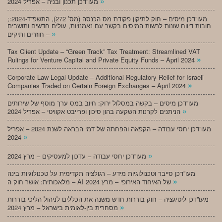
»
מעו”דכן תכנון ובניה – אפריל 2024
;מעו”דכן מיסים – חוק לתיקון פקודת מס הכנסה (מס’ 272), התשפ”ד-2024:
חובות דיווח שונות לרשות המיסים בקשר עם נאמנויות, עולים חדשים ותושבים
»
חוזרים ותיקים –
Tax Client Update – “Green Track” Tax Treatment: Streamlined VAT
»
Rulings for Venture Capital and Private Equity Funds – April 2024
Corporate Law Legal Update – Additional Regulatory Relief for Israeli
»
Companies Traded on Certain Foreign Exchanges – April 2024
מעו”דכן מיסים – בקשה במסלול ירוק: חיוב במס ערך מוסף של שירותים
»
הניתנים לקרנות השקעה בהון סיכון ופרייבט אקוויטי – אפריל 2024
מעו”דכן יחסי עבודה – הקפאה והפחתה של דמי הבראה לשנת 2024 – אפריל
»
2024
»
מעו”דכן יחסי עבודה – עדכון למעסיקים – מרץ 2024
מעו”דכן סייבר וטכנולוגיות מידע – רגולציה תקדימית על טכנולוגיות בינה
»
מלאכותית: אושר חוק ה – AI של האיחוד האירופי – מרץ 2024
מעו”דכן ליטיגציה – חוק בוררות חדש משנה את הכללים לניהול הליכי בוררות
»
מסחרית בין-לאומית בישראל – מרץ 2024