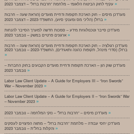
»
עקיף לחוק הביטוח הלאומי – מלחמת “חרבות ברזל” – דצמבר 2023
מעו”דכן מיסים – חוק הארכת תקופות ודחיית מועדים (הוראת שעה – חרבות
»
ברזל) (הליכי מס ומענקי סיוע), התשפ”ד-2023 – דצמבר 2023
מעו”דכן סייבר וטכנולוגיות מידע – סמכות חדשה למערך הסייבר להנחות
»
ארגונים פרטיים במשק – נובמבר 2023
מעו”דכן רגולציה – חוק הארכת תקופות ודחיית מועדים (הוראת שעה – חרבות
ברזל) (סדרי מינהל, תקופות כהונה ותאגידים), התשפ”ד-2023 – נובמבר 2023
»
מעו”דכן שוק הון – הארכת תקופות ודחיית מועדים הקבועים בחוק החברות –
»
נובמבר 2023
Labor Law Client Update – A Guide for Employers III – “Iron Swords”
»
War – November 2023
Labor Law Client Update – A Guide for Employers II – “Iron Swords” War
»
– November 2023
»
מעו”דכן מיסים – “חרבות ברזל” – נזקי המלחמה – נובמבר 2023
מעו”דכן יחסי עבודה – מלחמת “חרבות ברזל” – מתווה הפיצויים לעסקים
»
והקלות בחל”ת – נובמבר 2023