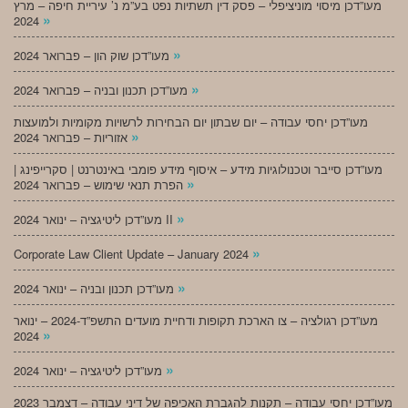
מעו”דכן מיסוי מוניציפלי – פסק דין תשתיות נפט בע”מ נ’ עיריית חיפה – מרץ
»
2024
»
מעו”דכן שוק הון – פברואר 2024
»
מעו”דכן תכנון ובניה – פברואר 2024
מעו”דכן יחסי עבודה – יום שבתון יום הבחירות לרשויות מקומיות ולמועצות
»
אזוריות – פברואר 2024
מעו”דכן סייבר וטכנולוגיות מידע – איסוף מידע פומבי באינטרנט | סקרייפינג |
»
הפרת תנאי שימוש – פברואר 2024
»
מעו”דכן ליטיגציה – ינואר 2024 II
»
Corporate Law Client Update – January 2024
»
מעו”דכן תכנון ובניה – ינואר 2024
מעו”דכן רגולציה – צו הארכת תקופות ודחיית מועדים התשפ”ד-2024 – ינואר
»
2024
»
מעו”דכן ליטיגציה – ינואר 2024
מעו”דכן יחסי עבודה – תקנות להגברת האכיפה של דיני עבודה – דצמבר 2023