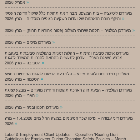
»
אפריל 2026
מעו”דכן ליטיגציה – בית המשפט מבהיר את תחולת כלל שיקול הדעת העסקי
»
והיקף חובת הנאמנות של ועדות השקעה בגופים מוסדיים – מרץ 2026
»
מעו”דכן רגולציה – תקנות שירותי תשלום (פטור מהוראות החוק) – מרץ 2026
»
מעו”דכן מיסים – מרץ 2026
מעו”דכן איכות סביבה וקיימות – הקלות זמניות ברגולציה סביבתית בעקבות
מבצע “שאגת הארי” – עדכון לתעשייה בהתאם להנחיות המשרד להגנת
»
הסביבה – מרץ 2026
מעו”דכן סייבר וטכנולוגיות מידע – גילוי דעת הרשות להגנת הפרטיות בנושא
»
הסכמה – מרץ 2026
מעו”דכן רגולציה – הצעת חוק הארכת תקופות ודחיית מועדים – מבצע שאגת
»
הארי – מרץ 2026
»
מעו”דכן תכנון ובניה – מרץ 2026
מעו”דכן דיני עבודה – עדכון שכר המינימום במשק החל מיום 1.4.2026 – מרץ
»
2026
Labor & Employment Client Updates – Operation ‘Roaring Lion’ –
Guidelines for Employers During Changing Safety Policies – March