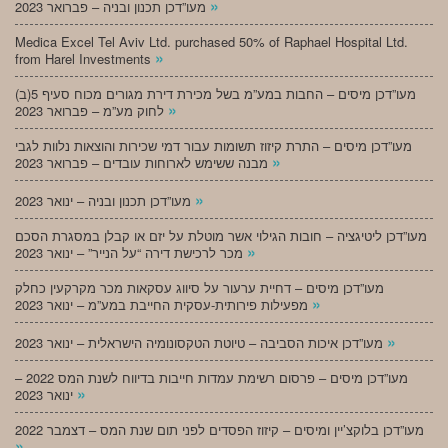
»
מעו”דכן תכנון ובניה – פברואר 2023
Medica Excel Tel Aviv Ltd. purchased 50% of Raphael Hospital Ltd.
»
from Harel Investments
מעו”דכן מיסים – החבות במע”מ בשל מכירת דירת מגורים מכוח סעיף 5(ב)
»
לחוק מע”מ – פברואר 2023
מעו”דכן מיסים – התרת קיזוז תשומות עבור דמי שכירות והוצאות נלוות לגבי
»
מבנה ששימש לארוחות עובדים – פברואר 2023
»
מעו”דכן תכנון ובניה – ינואר 2023
מעו”דכן ליטיגציה – חובות הגילוי אשר מוטלת על יזם או קבלן במסגרת הסכם
»
מכר לרכישת דירה “על הנייר” – ינואר 2023
מעו”דכן מיסים – דחיית ערעור על סיווג עסקאות מכר מקרקעין כחלק
»
מפעילות פירותית-עסקית החייבת במע”מ – ינואר 2023
»
מעו”דכן איכות הסביבה – טיוטת הטקסונומיה הישראלית – ינואר 2023
מעו”דכן מיסים – פרסום רשימת עמדות חייבות בדיווח לשנת המס 2022 –
»
ינואר 2023
מעו”דכן בלוקצ’יין ומיסים – קיזוז הפסדים לפני תום שנת המס – דצמבר 2022
»