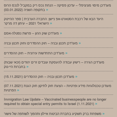
מעו”דכן מיסוי מוניציפלי – עדכון פסיקה – הנחת נכס ריק במקביל לנכס הרוס
»
בתקופה השניה (03.01.2022)
היעד הבא של רכבת הסטארט-אפ ניישן: החברה הערבית | ספר ההייטק
»
הישראלי 2021 – עיתון דה מרקר
»
מעו”דכן שוק ההון – פרשת נסטלה-אסם
»
מעו”דכן תכנון ובניה – חוק ההסדרים וחוק תכנון ובניה
»
מעו”דכן התחדשות עירונית – חוק ההסדרים
מעו”דכן הגירה – רישיון עבודה להעסקת עובדים זרים יהודים (זכאי שבות)
»
בחברות היי-טק
»
מעו”דכן תכנון ובניה – חוק ההסדרים (15.11.2021)
(07.11.2021) מעודכן טכנולוגיות מידע ופרטיות – הצעת חוק לתיקון חוק הגנת
»
הפרטיות
Immigration Law Update – Vaccinated businesspeople are no longer
»
required to obtain special entry permits to Israel (1.11.2021)
»
משפחת ברק תשקיע בחברת הביטוח איילון ותהפוך לשותפה של ווישור