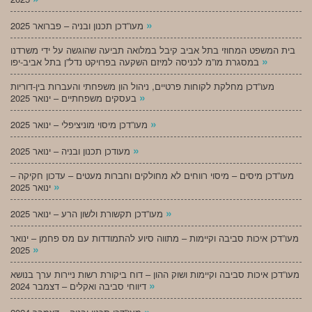
»
מעו”דכן תכנון ובניה – פברואר 2025
בית המשפט המחוזי בתל אביב קיבל במלואה תביעה שהוגשה על ידי משרדנו
»
במסגרת מו”מ לכניסה למיזם השקעה בפרויקט נדל”ן בתל אביב-יפו
מעו”דכן מחלקת לקוחות פרטיים, ניהול הון משפחתי והעברות בין-דוריות
»
בעסקים משפחתיים – ינואר 2025
»
מעו”דכן מיסוי מוניציפלי – ינואר 2025
»
מעודכן תכנון ובניה – ינואר 2025
מעו”דכן מיסים – מיסוי רווחים לא מחולקים וחברות מעטים – עדכון חקיקה –
»
ינואר 2025
»
מעו”דכן תקשורת ולשון הרע – ינואר 2025
מעו”דכן איכות סביבה וקיימות – מתווה סיוע להתמודדות עם מס פחמן – ינואר
»
2025
מעו”דכן איכות סביבה וקיימות ושוק ההון – דוח ביקורת רשות ניירות ערך בנושא
»
דיווחי סביבה ואקלים – דצמבר 2024
»