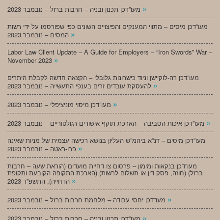
»
מעו”דכן תכנון ובניה – חרבות ברזל – נובמבר 2023
מעו”דכן מיסים – מתווי המענקים והפיצויים השונים כפי שפורסמו על ידי רשות
»
המסים – נובמבר 2023
Labor Law Client Update – A Guide for Employers – “Iron Swords” War –
»
November 2023
מעו”דכן רה-לוקיישן וניוד כישרונות גלובלי – הקצאה חדשה לקבלת היתרים
»
להעסקת עובדים זרים בענפי התעשייה – נובמבר 2023
»
מעו”דכן מיסוי מוניציפלי – נובמבר 2023
»
מעו”דכן איכות הסביבה – הארכת תוקף אישורים רגולטוריים – נובמבר 2023
מעו”דכן מיסים – דנ”א ביהמ”ש העליון בנושא רכישה עצמית של מניות שאינה
»
פרו-ראטה – נובמבר 2023
מעו”דכן בנקאות ומימון – פרסום צו דחיית מועדים (הוראת שעה – חרבות
ברזל) (חוזה, פסק דין או תשלום לרשות) (הארכת התקופה הקובעת ותקופת
»
הדחייה), התשפ”ד-2023
»
מעו”דכן יחסי עבודה – מלחמת חרבות ברזל – נובמבר 2023
»
מעו”דכן תכנון ובניה – חרבות ברזל – נובמבר 2023