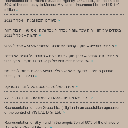
Representation of Alifim Insurance Agency (2002) Ltd., on the sale of
50% of the company to Menora Mivtachim Insurance Ltd. for NIS 140
»
million
»
מעו”דכן תכנון ובניה – אפריל 2022
מעו”דכן שוק הון – חוק שכר שווה לעובדת ולעובד (תיקון מס’ 6) – חובות דיווח
»
חדשות – אפריל 2022
»
מעו”דכן רגולציה – חוק עקרונות האסדרה, התשפ”ב-2021 – אפריל 2022
מעו”דכן יחסי עבודה – תיקון חוק עבודת נשים – תחולה על הורים המגדלים
»
את ילדיהם ללא סיוע של בן או בת זוג נוסף – מרץ 2022
מעו”דכן מיסים – פסיקת ביהמ”ש העליון בנושא הוצאות פיתוח לצרכי מס
»
רכישה – מרץ 2022
»
מכירת השליטה בגסטטנרטק לחברת מטריקס
»
ייצוג רפק אנרגיה בעסקה לרכישת שתי חברות מידי דלק
Representation of Icon Group Ltd. (iDigital) in an acquisition agreement
»
of the control of VISUAL D.G. Ltd.
Representation of Sky Fund in the acquisition of 50% of the shares of
»
Dolce Vita Way of Life Ltd.