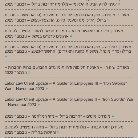
»
עקיף לחוק הביטוח הלאומי – מלחמת “חרבות ברזל” – דצמבר 2023
מעו”דכן מיסים – חוק הארכת תקופות ודחיית מועדים (הוראת שעה – חרבות
»
ברזל) (הליכי מס ומענקי סיוע), התשפ”ד-2023 – דצמבר 2023
מעו”דכן סייבר וטכנולוגיות מידע – סמכות חדשה למערך הסייבר להנחות
»
ארגונים פרטיים במשק – נובמבר 2023
מעו”דכן רגולציה – חוק הארכת תקופות ודחיית מועדים (הוראת שעה – חרבות
ברזל) (סדרי מינהל, תקופות כהונה ותאגידים), התשפ”ד-2023 – נובמבר 2023
»
מעו”דכן שוק הון – הארכת תקופות ודחיית מועדים הקבועים בחוק החברות –
»
נובמבר 2023
Labor Law Client Update – A Guide for Employers III – “Iron Swords”
»
War – November 2023
Labor Law Client Update – A Guide for Employers II – “Iron Swords” War
»
– November 2023
»
מעו”דכן מיסים – “חרבות ברזל” – נזקי המלחמה – נובמבר 2023
מעו”דכן יחסי עבודה – מלחמת “חרבות ברזל” – מתווה הפיצויים לעסקים
»
והקלות בחל”ת – נובמבר 2023