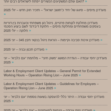
»
האם עולם המשקיעים הכשירים ייפתח לישראלים רבים יותר?
מעו”דכן מיסים – סיווגו של יחיד כ”תושב ישראל” – תזכיר חוק חדש – יולי 2025
»
מעו”דכן מחלקת לקוחות פרטיים, ניהול הון משפחתי והעברות בין-דוריות
בעסקים משפחתיים ומחלקת מיסים – חלוקת דיבידנד לשם ביצוע הסכמי
»
חלוקה – יולי 2025
»
מעו”דכן איכות סביבה וקיימות – הוראת ניהול בנקאי תקין 345 – יוני 2025
»
מעו”דכן תכנון ובניה – יוני 2025
מעו”דכן יחסי עבודה – הגדרת המושג “משק חיוני” – מלחמת “עם כלביא” – יוני
»
2025
Labor & Employment Client Updates – General Permit for Extended
»
Working Hours – Operation Rising Lion – June 2025
Labor & Employment Client Updates – Guidelines for Employers –
»
Operation Rising Lion – June 2025
מעו”דכן יחסי עבודה – היתר כללי להעסקה בשעות נוספות “עם כלביא” – יוני
»
2025
»
מעו”דכן יחסי עבודה – הנחיות למעסיקים – “עם כלביא” – יוני 2025