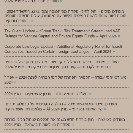
»
מעו”דכן תכנון ובניה – אפריל 2024
;מעו”דכן מיסים – חוק לתיקון פקודת מס הכנסה (מס’ 272), התשפ”ד-2024:
חובות דיווח שונות לרשות המיסים בקשר עם נאמנויות, עולים חדשים ותושבים
»
חוזרים ותיקים –
Tax Client Update – “Green Track” Tax Treatment: Streamlined VAT
»
Rulings for Venture Capital and Private Equity Funds – April 2024
Corporate Law Legal Update – Additional Regulatory Relief for Israeli
»
Companies Traded on Certain Foreign Exchanges – April 2024
מעו”דכן מיסים – בקשה במסלול ירוק: חיוב במס ערך מוסף של שירותים
»
הניתנים לקרנות השקעה בהון סיכון ופרייבט אקוויטי – אפריל 2024
מעו”דכן יחסי עבודה – הקפאה והפחתה של דמי הבראה לשנת 2024 – אפריל
»
2024
»
מעו”דכן יחסי עבודה – עדכון למעסיקים – מרץ 2024
מעו”דכן סייבר וטכנולוגיות מידע – רגולציה תקדימית על טכנולוגיות בינה
»
מלאכותית: אושר חוק ה – AI של האיחוד האירופי – מרץ 2024
מעו”דכן ליטיגציה – חוק בוררות חדש משנה את הכללים לניהול הליכי בוררות
»
מסחרית בין-לאומית בישראל – מרץ 2024