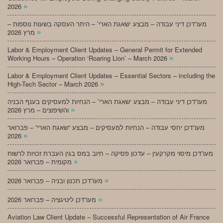
»
2026
מעו”דכן דיני עבודה – מבצע ‘שאגת הארי’ – היתר העסקה בשעות נוספות –
»
מרץ 2026
Labor & Employment Client Updates – General Permit for Extended
»
Working Hours – Operation ‘Roaring Lion’ – March 2026
Labor & Employment Client Updates – Essential Sectors – including the
»
High-Tech Sector – March 2026
מעו”דכן דיני עבודה – מבצע ‘שאגת הארי’ – הנחיות למעסיקים בענף הבניה
»
והשיפוצים – מרץ 2026
מעו”דכן יחסי עבודה – הנחיות למעסיקים – מבצע “שאגת הארי” – פברואר
»
2026
מעו”דכן מיסוי מקרקעין – עדכון פסיקה – חיוב במס בגין העברת זכויות לרשות
»
מקומית – פברואר 2026
»
מעו”דכן תכנון ובניה – פברואר 2026
»
מעו”דכן ליטיגציה – פברואר 2026
Aviation Law Client Update – Successful Representation of Air France