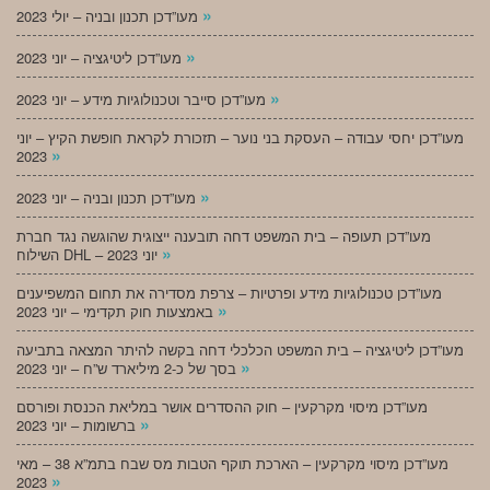
»
מעו”דכן תכנון ובניה – יולי 2023
»
מעו”דכן ליטיגציה – יוני 2023
»
מעו”דכן סייבר וטכנולוגיות מידע – יוני 2023
מעו”דכן יחסי עבודה – העסקת בני נוער – תזכורת לקראת חופשת הקיץ – יוני
»
2023
»
מעו”דכן תכנון ובניה – יוני 2023
מעו”דכן תעופה – בית המשפט דחה תובענה ייצוגית שהוגשה נגד חברת
»
השילוח DHL – יוני 2023
מעו”דכן טכנולוגיות מידע ופרטיות – צרפת מסדירה את תחום המשפיענים
»
באמצעות חוק תקדימי – יוני 2023
מעו”דכן ליטיגציה – בית המשפט הכלכלי דחה בקשה להיתר המצאה בתביעה
»
בסך של כ-2 מיליארד ש”ח – יוני 2023
מעו”דכן מיסוי מקרקעין – חוק ההסדרים אושר במליאת הכנסת ופורסם
»
ברשומות – יוני 2023
מעו”דכן מיסוי מקרקעין – הארכת תוקף הטבות מס שבח בתמ”א 38 – מאי
»
2023