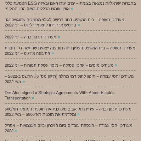
הטמעת כללי ESG בחברות ישראליות נמצאת בצומת – ימים יגידו האם ובאיזה
»
אופן יאומצו הכללים בשוק ההון המקומי
מעו”דכן תעופה – בית המשפט דחה דרישה לגילוי מסמכים שהוגשה נגד
»
בריטיש איירוויז ודלתא איירליינס – יוני 2022
»
מעו”דכן תכנון ובניה – יוני 2022
מעו”דכן תעופה – בית המשפט העליון דחה תובענה ייצוגית שהוגשה נגד חברת
»
התעופה איזיג’ט – יוני 2022
»
מעו”דכן מיסים – עדכון פסיקה – מיסוי עסקת תמורות – יוני 2022
מעו”דכן יחסי עבודה – תיקון לחוק דמי מחלה (תיקון מס’ 6), התשפ”ב-2022 –
»
מאי 2022
Dor Alon signed a Strategic Agreements With Afcon Electric
»
Transportation
מעו”דכן תכנון ובניה – עיריית תל אביב מעדכנת את תוכנית המתאר תא/500
»
ומקדמת את תוכנית תא/5500 – מאי 2022
מעו”דכן יחסי עבודה – העסקת עובדים ביום הזיכרון וביום העצמאות – אפריל
»
2022