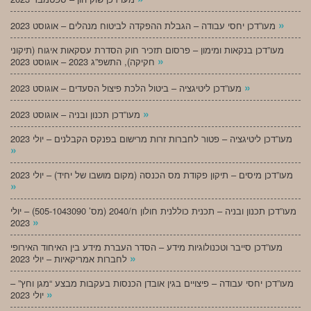
»
מעו”דכן יחסי עבודה – הגבלת ההפקדה לביטוח מנהלים – אוגוסט 2023
מעו”דכן בנקאות ומימון – פרסום תזכיר חוק הסדרת עסקאות איגוח (תיקוני
»
חקיקה), התשפ”ג 2023 – אוגוסט 2023
»
מעו”דכן ליטיגציה – ביטול הלכת פיצול הסעדים – אוגוסט 2023
»
מעו”דכן תכנון ובניה – אוגוסט 2023
מעו”דכן ליטיגציה – פטור לחברות זרות מרישום בפנקס הקבלנים – יולי 2023
»
מעו”דכן מיסים – תיקון פקודת מס הכנסה (מקום מושבו של יחיד) – יולי 2023
»
מעו”דכן תכנון ובניה – תכנית כוללנית חולון ח/2040 (מס’ 505-1043090) – יולי
»
2023
מעו”דכן סייבר וטכנולוגיות מידע – הסדר העברת מידע בין האיחוד האירופי
»
לחברות אמריקאיות – יולי 2023
מעו”דכן יחסי עבודה – פיצויים בגין אובדן הכנסות בעקבות מבצע “מגן וחץ” –
»
יולי 2023