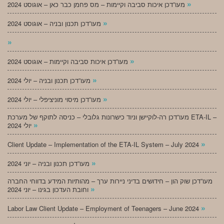
»
מעו”דכן איכות סביבה וקיימות – מס פחמן כבר כאן – אוגוסט 2024
»
מעו”דכן תכנון ובניה – אוגוסט 2024
»
»
מעו”דכן איכות סביבה וקיימות – אוגוסט 2024
»
מעו”דכן תכנון ובניה – יולי 2024
»
מעו”דכן מיסוי מוניציפלי – יולי 2024
מעו”דכן רה-לוקיישן וניוד כישרונות גלובלי – כניסה לתוקף של מערכת ETA-IL –
»
יולי 2024
»
Client Update – Implementation of the ETA-IL System – July 2024
»
מעו”דכן תכנון ובניה – יוני 2024
מעו”דכן שוק הון – חידושים בדיני ניירות ערך – מהותיות המידע בדווחי החברה
»
וחובת העדכון בגינו – יוני 2024
»
Labor Law Client Update – Employment of Teenagers – June 2024