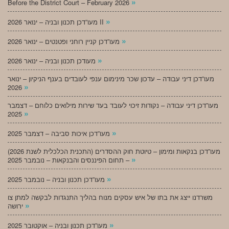
»
Before the District Court – February 2026
»
מעו”דכן תכנון ובניה – ינואר 2026 II
»
מעו”דכן קניין רוחני ופטנטים – ינואר 2026
»
מעודכן תכנון ובניה – ינואר 2026
מעו”דכן דיני עבודה – עדכון שכר מינימום ענפי לעובדים בענף הניקיון – ינואר
»
2026
מעו”דכן דיני עבודה – נקודות זיכוי לעובד בעד שירות מילואים כלוחם – דצמבר
»
2025
»
מעו”דכן איכות סביבה – דצמבר 2025
מעו”דכן בנקאות ומימון – טיוטת חוק ההסדרים (התכנית הכלכלית לשנת 2026)
»
– תחום הפיננסים והבנקאות – נובמבר 2025
»
מעו”דכן תכנון ובניה – נובמבר 2025
משרדנו ייצג את בתו של איש עסקים מנוח בהליך התנגדות לבקשה למתן צו
»
ירושה
»
מעו”דכן תכנון ובניה – אוקטובר 2025