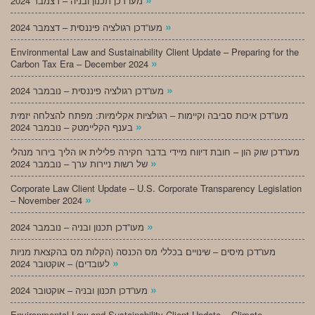
מעו”דכן תכנון ובניה – דצמבר 2024
»
מעו”דכן רגולציה פיננסית – דצמבר 2024
Environmental Law and Sustainability Client Update – Preparing for the
»
Carbon Tax Era – December 2024
»
מעו”דכן רגולציה פיננסית – נובמבר 2024
מעו”דכן איכות סביבה וקיימות – רגולציות אקלימיות: מפתח להצלחה יזמית
»
בענף הקליימטק – נובמבר 2024
מעו”דכן שוק הון – חובת דיווח מיידי בדבר חקירה פלילית או הליך בירור מנהלי
»
של רשות ניירות ערך – נובמבר 2024
Corporate Law Client Update – U.S. Corporate Transparency Legislation
»
– November 2024
»
מעו”דכן תכנון ובניה – נובמבר 2024
מעו”דכן מיסים – שינויים בכללי מס הכנסה (הקלות מס בהקצאת מניות
»
לעובדים) – אוקטובר 2024
»
מעו”דכן תכנון ובניה – אוקטובר 2024
Environmental Law and Sustainability Client Update – Climate