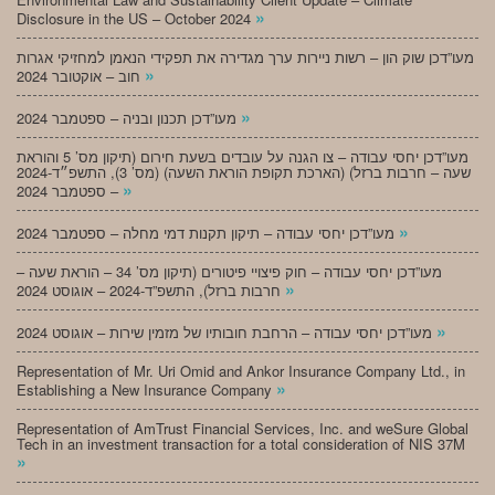
»
Disclosure in the US – October 2024
מעו”דכן שוק הון – רשות ניירות ערך מגדירה את תפקידי הנאמן למחזיקי אגרות
»
חוב – אוקטובר 2024
»
מעו”דכן תכנון ובניה – ספטמבר 2024
מעו”דכן יחסי עבודה – צו הגנה על עובדים בשעת חירום (תיקון מס’ 5 והוראת
שעה – חרבות ברזל) (הארכת תקופת הוראת השעה) (מס’ 3), התשפ״ד-2024
»
– ספטמבר 2024
»
מעו”דכן יחסי עבודה – תיקון תקנות דמי מחלה – ספטמבר 2024
מעו”דכן יחסי עבודה – חוק פיצויי פיטורים (תיקון מס’ 34 – הוראת שעה –
»
חרבות ברזל), התשפ”ד-2024 – אוגוסט 2024
»
מעו”דכן יחסי עבודה – הרחבת חובותיו של מזמין שירות – אוגוסט 2024
Representation of Mr. Uri Omid and Ankor Insurance Company Ltd., in
»
Establishing a New Insurance Company
Representation of AmTrust Financial Services, Inc. and weSure Global
Tech in an investment transaction for a total consideration of NIS 37M
»