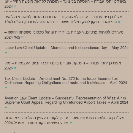
מעו”דכן יחסי עבודה – העסקת בני נוער – תזכורת לקראת חופשת הקיץ – יוני
»
2024
מעו”דכן דיני עבודה – עדכון למעסיקים – הרחבת ההגנות למשרתי מילואים
»
ובני זוגם – תיקון לחוק חיילים משוחררים (החזרה לעבודה), תש”ט-1949
מעו”דכן לקוחות פרטיים, העברות בין דוריות וניהול סכסוכי משפחה וירושה –
»
מאי 2024
Labor Law Client Update – Memorial and Independence Day – May 2024
»
מעו”דכן יחסי עבודה – העסקת עובדים ביום הזיכרון וביום העצמאות – מאי
»
2024
Tax Client Update – Amendment No. 272 to the Israel Income Tax
Ordinance: Reporting Obligations on Trusts and Individuals – April 2024
»
Aviation Law Client Update – Successful Representation of Wizz Air in
Supreme Court Appeal Regarding Unrefunded Airport Taxes – April 2024
»
מעו”דכן טכנולוגיות מידע ופרטיות – עדכון לקוחות לעניין ניהול סיכוני אבטחת
»
מידע בשימוש בקוד פתוח – אפריל 2024