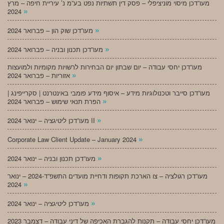
מעו”דכן מיסוי מוניציפלי – פסק דין תשתיות נפט בע”מ נ’ עיריית חיפה – מרץ
»
2024
»
מעו”דכן שוק הון – פברואר 2024
»
מעו”דכן תכנון ובניה – פברואר 2024
מעו”דכן יחסי עבודה – יום שבתון יום הבחירות לרשויות מקומיות ולמועצות
»
אזוריות – פברואר 2024
מעו”דכן סייבר וטכנולוגיות מידע – איסוף מידע פומבי באינטרנט | סקרייפינג |
»
הפרת תנאי שימוש – פברואר 2024
»
מעו”דכן ליטיגציה – ינואר 2024 II
»
Corporate Law Client Update – January 2024
»
מעו”דכן תכנון ובניה – ינואר 2024
מעו”דכן רגולציה – צו הארכת תקופות ודחיית מועדים התשפ”ד-2024 – ינואר
»
2024
»
מעו”דכן ליטיגציה – ינואר 2024
מעו”דכן יחסי עבודה – תקנות להגברת האכיפה של דיני עבודה – דצמבר 2023