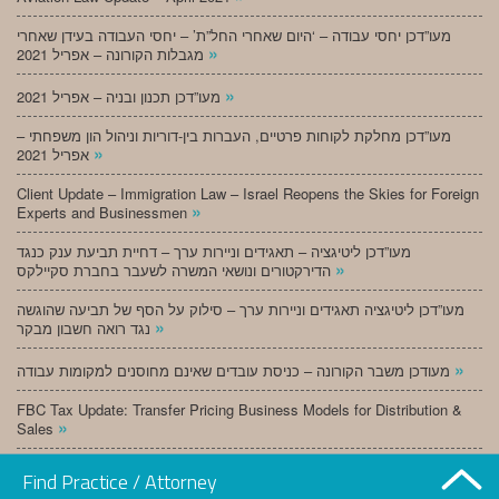
מעו”דכן יחסי עבודה – ‘היום שאחרי החל”ת’ – יחסי העבודה בעידן שאחרי
»
מגבלות הקורונה – אפריל 2021
»
מעו”דכן תכנון ובניה – אפריל 2021
מעו”דכן מחלקת לקוחות פרטיים, העברות בין-דוריות וניהול הון משפחתי –
»
אפריל 2021
Client Update – Immigration Law – Israel Reopens the Skies for Foreign
»
Experts and Businessmen
מעו”דכן ליטיגציה – תאגידים וניירות ערך – דחיית תביעת ענק כנגד
»
הדירקטורים ונושאי המשרה לשעבר בחברת סקיילקס
מעו”דכן ליטיגציה תאגידים וניירות ערך – סילוק על הסף של תביעה שהוגשה
»
נגד רואה חשבון מבקר
»
מעודכן משבר הקורונה – כניסת עובדים שאינם מחוסנים למקומות עבודה
FBC Tax Update: Transfer Pricing Business Models for Distribution &
»
Sales
»
מעו”דכן תכנון ובניה – מרץ 2021
Find Practice / Attorney