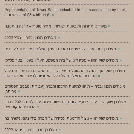
Representation of Tower Semiconductor Ltd. in its acquisition by Intel,
»
at a value of $5.4 billion (!)
»
מעו”דכן תחרות ותובענות ייצוגיות | מחיר מופרז – זליכה נ’ תנובה
»
מעו”דכן תכנון ובניה – מרץ 2022
»
מעו”דכן יחסי עבודה – שינויים זמניים בעניין תשלום דמי בידוד לעובדים
»
‘מעו”דכן שוק ההון – פסק דינו של בית המשפט העליון בעניין ‘בטר פלייס
מעו”דכן שוק הון – תנועת המטוטלת נעצרה – בית המשפט הכריע ביחס לכל
»
החברות הדואליות: על כללי האחריות לדיווח יחול הדין הזר
מעו”דכן תכנון ובניה – תיקון לתקנות התכנון והבניה (עבודות ומבנים הפטורים
»
מהיתר)
מעו”דכן שוק הון – עדכוני חקיקה והנחיות רשות ניירות ערך לשנת 2021 בדבר
»
הדוחות התקופתיים
»
מעו”דכן שוק הון – ניצול הזדמנות עסקית של חברה בידי נושא משרה בה
»
מעו”דכן תכנון ובניה – ינואר 2022