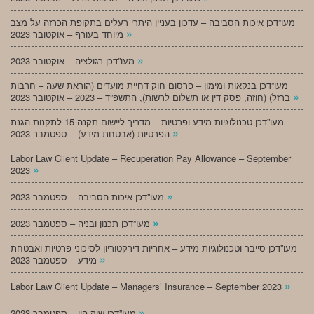
מעו”דכן איכות הסביבה – עדכון בעניין היתרי רעלים בתקופת הכרזה על מצב
»
מיוחד בעורף – אוקטובר 2023
»
מעו”דכן רגולציה – אוקטובר 2023
מעו”דכן בנקאות ומימון – פרסום חוק דחיית מועדים (הוראת שעה – חרבות
»
ברזל) (חוזה, פסק דין או תשלום לרשות), התשפ”ד – 2023 – אוקטובר 2023
מעו”דכן טכנולוגיות מידע ופרטיות – מדריך ליישום תקנה 15 לתקנות הגנת
»
הפרטיות (אבטחת מידע) – ספטמבר 2023
Labor Law Client Update – Recuperation Pay Allowance – September
»
2023
»
מעו”דכן איכות הסביבה – ספטמבר 2023
»
מעו”דכן תכנון ובניה – ספטמבר 2023
מעו”דכן סייבר וטכנולוגיות מידע – אחריות דירקטוריון לסיכוני פרטיות ואבטחת
»
מידע – ספטמבר 2023
»
Labor Law Client Update – Managers’ Insurance – September 2023
»
מעו”דכן שוק הון – ספטמבר 2023