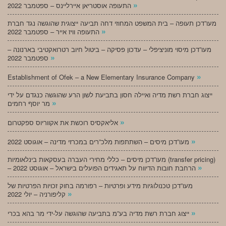
»
התעופה אוסטריאן איירליינס – ספטמבר 2022
מעו”דכן תעופה – בית המשפט המחוזי דחה תביעה ייצוגית שהוגשה נגד חברת
»
התעופה וויז אייר – ספטמבר 2022
מעו”דכן מיסוי מוניציפלי – עדכון פסיקה – ביטול חיוב רטרואקטיבי בארנונה –
»
ספטמבר 2022
»
Establishment of Ofek – a New Elementary Insurance Company
ייצוג חברת רשת מדיה ואיילה חסון בתביעת לשון הרע שהוגשה כנגדם על ידי
»
מר יוסף רחמים
»
אליאקסיס רוכשת את אקווריוס ספקטרום
»
מעו”דכן מיסים – השתתפות מלכ”רים במכרזי מדינה – אוגוסט 2022
מעו”דכן מיסים – כללי מחירי העברה בעסקאות בינלאומיות (transfer pricing)
»
– הרחבת חובות הדיווח על תאגידים הפועלים בישראל – אוגוסט 2022
מעו”דכן טכנולוגיות מידע ופרטיות – רפורמה בחוק זכויות הפרטיות של
»
קליפורניה – יולי 2022
»
ייצוג חברת רשת מדיה בע”מ בתביעה שהוגשה על-ידי מר בהא בכרי