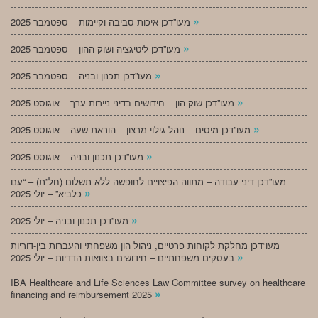
»
מעו”דכן איכות סביבה וקיימות – ספטמבר 2025
»
מעו”דכן ליטיגציה ושוק ההון – ספטמבר 2025
»
מעו”דכן תכנון ובניה – ספטמבר 2025
»
מעו”דכן שוק הון – חידושים בדיני ניירות ערך – אוגוסט 2025
»
מעו”דכן מיסים – נוהל גילוי מרצון – הוראת שעה – אוגוסט 2025
»
מעו”דכן תכנון ובניה – אוגוסט 2025
מעו”דכן דיני עבודה – מתווה הפיצויים לחופשה ללא תשלום (חל”ת) – “עם
»
כלביא” – יולי 2025
»
מעו”דכן תכנון ובניה – יולי 2025
מעו”דכן מחלקת לקוחות פרטיים, ניהול הון משפחתי והעברות בין-דוריות
»
בעסקים משפחתיים – חידושים בצוואות הדדיות – יולי 2025
IBA Healthcare and Life Sciences Law Committee survey on healthcare
»
financing and reimbursement 2025