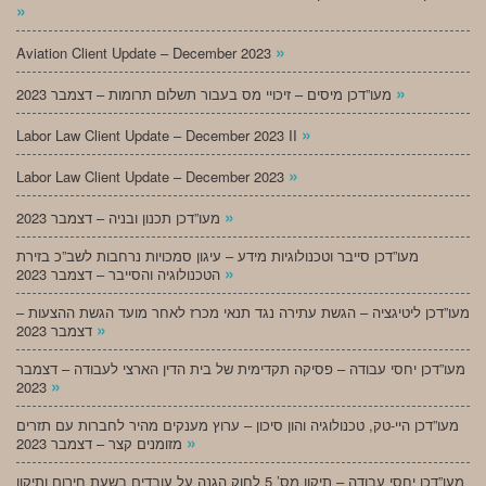
»
»
Aviation Client Update – December 2023
»
מעו”דכן מיסים – זיכויי מס בעבור תשלום תרומות – דצמבר 2023
»
Labor Law Client Update – December 2023 II
»
Labor Law Client Update – December 2023
»
מעו”דכן תכנון ובניה – דצמבר 2023
מעו”דכן סייבר וטכנולוגיות מידע – עיגון סמכויות נרחבות לשב”כ בזירת
»
הטכנולוגיה והסייבר – דצמבר 2023
מעו”דכן ליטיגציה – הגשת עתירה נגד תנאי מכרז לאחר מועד הגשת ההצעות –
»
דצמבר 2023
מעו”דכן יחסי עבודה – פסיקה תקדימית של בית הדין הארצי לעבודה – דצמבר
»
2023
מעו”דכן היי-טק, טכנולוגיה והון סיכון – ערוץ מענקים מהיר לחברות עם תזרים
»
מזומנים קצר – דצמבר 2023
מעו”דכן יחסי עבודה – תיקון מס’ 5 לחוק הגנה על עובדים בשעת חירום ותיקון