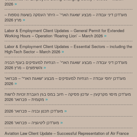
»
2026
מעו”דכן דיני עבודה – מבצע ‘שאגת הארי’ – היתר העסקה בשעות נוספות –
»
מרץ 2026
Labor & Employment Client Updates – General Permit for Extended
»
Working Hours – Operation ‘Roaring Lion’ – March 2026
Labor & Employment Client Updates – Essential Sectors – including the
»
High-Tech Sector – March 2026
מעו”דכן דיני עבודה – מבצע ‘שאגת הארי’ – הנחיות למעסיקים בענף הבניה
»
והשיפוצים – מרץ 2026
מעו”דכן יחסי עבודה – הנחיות למעסיקים – מבצע “שאגת הארי” – פברואר
»
2026
מעו”דכן מיסוי מקרקעין – עדכון פסיקה – חיוב במס בגין העברת זכויות לרשות
»
מקומית – פברואר 2026
»
מעו”דכן תכנון ובניה – פברואר 2026
»
מעו”דכן ליטיגציה – פברואר 2026
Aviation Law Client Update – Successful Representation of Air France