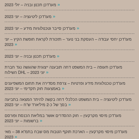
»
מעו”דכן תכנון ובניה – יולי 2023
»
מעו”דכן ליטיגציה – יוני 2023
»
מעו”דכן סייבר וטכנולוגיות מידע – יוני 2023
מעו”דכן יחסי עבודה – העסקת בני נוער – תזכורת לקראת חופשת הקיץ – יוני
»
2023
»
מעו”דכן תכנון ובניה – יוני 2023
מעו”דכן תעופה – בית המשפט דחה תובענה ייצוגית שהוגשה נגד חברת
»
השילוח DHL – יוני 2023
מעו”דכן טכנולוגיות מידע ופרטיות – צרפת מסדירה את תחום המשפיענים
»
באמצעות חוק תקדימי – יוני 2023
מעו”דכן ליטיגציה – בית המשפט הכלכלי דחה בקשה להיתר המצאה בתביעה
»
בסך של כ-2 מיליארד ש”ח – יוני 2023
מעו”דכן מיסוי מקרקעין – חוק ההסדרים אושר במליאת הכנסת ופורסם
»
ברשומות – יוני 2023
מעו”דכן מיסוי מקרקעין – הארכת תוקף הטבות מס שבח בתמ”א 38 – מאי
»
2023