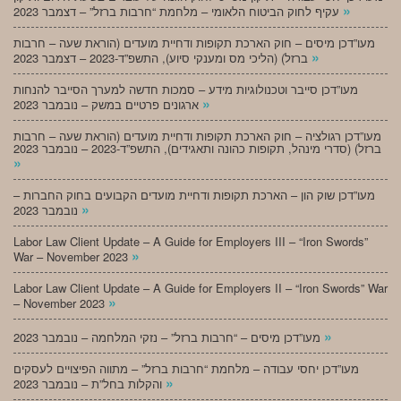
»
עקיף לחוק הביטוח הלאומי – מלחמת “חרבות ברזל” – דצמבר 2023
מעו”דכן מיסים – חוק הארכת תקופות ודחיית מועדים (הוראת שעה – חרבות
»
ברזל) (הליכי מס ומענקי סיוע), התשפ”ד-2023 – דצמבר 2023
מעו”דכן סייבר וטכנולוגיות מידע – סמכות חדשה למערך הסייבר להנחות
»
ארגונים פרטיים במשק – נובמבר 2023
מעו”דכן רגולציה – חוק הארכת תקופות ודחיית מועדים (הוראת שעה – חרבות
ברזל) (סדרי מינהל, תקופות כהונה ותאגידים), התשפ”ד-2023 – נובמבר 2023
»
מעו”דכן שוק הון – הארכת תקופות ודחיית מועדים הקבועים בחוק החברות –
»
נובמבר 2023
Labor Law Client Update – A Guide for Employers III – “Iron Swords”
»
War – November 2023
Labor Law Client Update – A Guide for Employers II – “Iron Swords” War
»
– November 2023
»
מעו”דכן מיסים – “חרבות ברזל” – נזקי המלחמה – נובמבר 2023
מעו”דכן יחסי עבודה – מלחמת “חרבות ברזל” – מתווה הפיצויים לעסקים
»
והקלות בחל”ת – נובמבר 2023