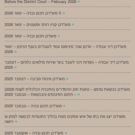
»
Before the District Court – February 2026
»
מעו”דכן תכנון ובניה – ינואר 2026 II
»
מעו”דכן קניין רוחני ופטנטים – ינואר 2026
»
מעודכן תכנון ובניה – ינואר 2026
מעו”דכן דיני עבודה – עדכון שכר מינימום ענפי לעובדים בענף הניקיון – ינואר
»
2026
מעו”דכן דיני עבודה – נקודות זיכוי לעובד בעד שירות מילואים כלוחם – דצמבר
»
2025
»
מעו”דכן איכות סביבה – דצמבר 2025
מעו”דכן בנקאות ומימון – טיוטת חוק ההסדרים (התכנית הכלכלית לשנת 2026)
»
– תחום הפיננסים והבנקאות – נובמבר 2025
»
מעו”דכן תכנון ובניה – נובמבר 2025
משרדנו ייצג את בתו של איש עסקים מנוח בהליך התנגדות לבקשה למתן צו
»
ירושה
»
מעו”דכן תכנון ובניה – אוקטובר 2025