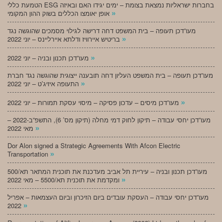
הטמעת כללי ESG בחברות ישראליות נמצאת בצומת – ימים יגידו האם ובאיזה
»
אופן יאומצו הכללים בשוק ההון המקומי
מעו”דכן תעופה – בית המשפט דחה דרישה לגילוי מסמכים שהוגשה נגד
»
בריטיש איירוויז ודלתא איירליינס – יוני 2022
»
מעו”דכן תכנון ובניה – יוני 2022
מעו”דכן תעופה – בית המשפט העליון דחה תובענה ייצוגית שהוגשה נגד חברת
»
התעופה איזיג’ט – יוני 2022
»
מעו”דכן מיסים – עדכון פסיקה – מיסוי עסקת תמורות – יוני 2022
מעו”דכן יחסי עבודה – תיקון לחוק דמי מחלה (תיקון מס’ 6), התשפ”ב-2022 –
»
מאי 2022
Dor Alon signed a Strategic Agreements With Afcon Electric
»
Transportation
מעו”דכן תכנון ובניה – עיריית תל אביב מעדכנת את תוכנית המתאר תא/500
»
ומקדמת את תוכנית תא/5500 – מאי 2022
מעו”דכן יחסי עבודה – העסקת עובדים ביום הזיכרון וביום העצמאות – אפריל
»
2022