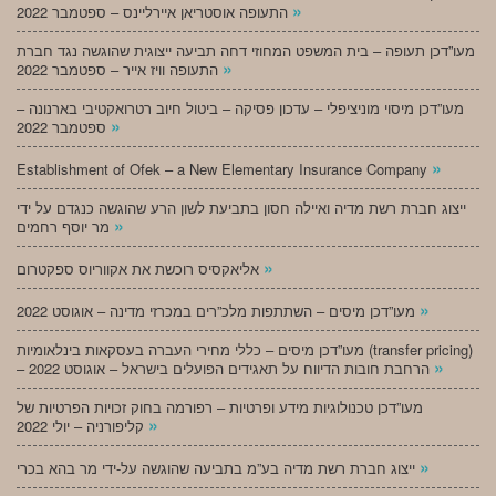
»
התעופה אוסטריאן איירליינס – ספטמבר 2022
מעו”דכן תעופה – בית המשפט המחוזי דחה תביעה ייצוגית שהוגשה נגד חברת
»
התעופה וויז אייר – ספטמבר 2022
מעו”דכן מיסוי מוניציפלי – עדכון פסיקה – ביטול חיוב רטרואקטיבי בארנונה –
»
ספטמבר 2022
»
Establishment of Ofek – a New Elementary Insurance Company
ייצוג חברת רשת מדיה ואיילה חסון בתביעת לשון הרע שהוגשה כנגדם על ידי
»
מר יוסף רחמים
»
אליאקסיס רוכשת את אקווריוס ספקטרום
»
מעו”דכן מיסים – השתתפות מלכ”רים במכרזי מדינה – אוגוסט 2022
מעו”דכן מיסים – כללי מחירי העברה בעסקאות בינלאומיות (transfer pricing)
»
– הרחבת חובות הדיווח על תאגידים הפועלים בישראל – אוגוסט 2022
מעו”דכן טכנולוגיות מידע ופרטיות – רפורמה בחוק זכויות הפרטיות של
»
קליפורניה – יולי 2022
»
ייצוג חברת רשת מדיה בע”מ בתביעה שהוגשה על-ידי מר בהא בכרי