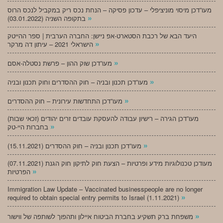
מעו”דכן מיסוי מוניציפלי – עדכון פסיקה – הנחת נכס ריק במקביל לנכס הרוס
»
בתקופה השניה (03.01.2022)
היעד הבא של רכבת הסטארט-אפ ניישן: החברה הערבית | ספר ההייטק
»
הישראלי 2021 – עיתון דה מרקר
»
מעו”דכן שוק ההון – פרשת נסטלה-אסם
»
מעו”דכן תכנון ובניה – חוק ההסדרים וחוק תכנון ובניה
»
מעו”דכן התחדשות עירונית – חוק ההסדרים
מעו”דכן הגירה – רישיון עבודה להעסקת עובדים זרים יהודים (זכאי שבות)
»
בחברות היי-טק
»
מעו”דכן תכנון ובניה – חוק ההסדרים (15.11.2021)
(07.11.2021) מעודכן טכנולוגיות מידע ופרטיות – הצעת חוק לתיקון חוק הגנת
»
הפרטיות
Immigration Law Update – Vaccinated businesspeople are no longer
»
required to obtain special entry permits to Israel (1.11.2021)
»
משפחת ברק תשקיע בחברת הביטוח איילון ותהפוך לשותפה של ווישור