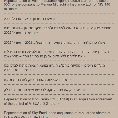
Representation of Alifim Insurance Agency (2002) Ltd., on the sale of
50% of the company to Menora Mivtachim Insurance Ltd. for NIS 140
»
million
»
מעו”דכן תכנון ובניה – אפריל 2022
מעו”דכן שוק הון – חוק שכר שווה לעובדת ולעובד (תיקון מס’ 6) – חובות דיווח
»
חדשות – אפריל 2022
»
מעו”דכן רגולציה – חוק עקרונות האסדרה, התשפ”ב-2021 – אפריל 2022
מעו”דכן יחסי עבודה – תיקון חוק עבודת נשים – תחולה על הורים המגדלים
»
את ילדיהם ללא סיוע של בן או בת זוג נוסף – מרץ 2022
מעו”דכן מיסים – פסיקת ביהמ”ש העליון בנושא הוצאות פיתוח לצרכי מס
»
רכישה – מרץ 2022
»
מכירת השליטה בגסטטנרטק לחברת מטריקס
»
ייצוג רפק אנרגיה בעסקה לרכישת שתי חברות מידי דלק
Representation of Icon Group Ltd. (iDigital) in an acquisition agreement
»
of the control of VISUAL D.G. Ltd.
Representation of Sky Fund in the acquisition of 50% of the shares of
»
Dolce Vita Way of Life Ltd.