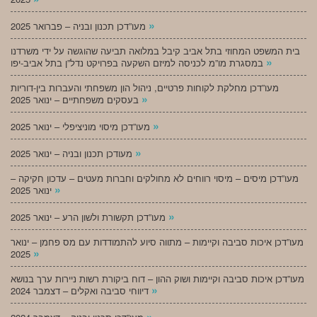
»
מעו”דכן תכנון ובניה – פברואר 2025
בית המשפט המחוזי בתל אביב קיבל במלואה תביעה שהוגשה על ידי משרדנו
»
במסגרת מו”מ לכניסה למיזם השקעה בפרויקט נדל”ן בתל אביב-יפו
מעו”דכן מחלקת לקוחות פרטיים, ניהול הון משפחתי והעברות בין-דוריות
»
בעסקים משפחתיים – ינואר 2025
»
מעו”דכן מיסוי מוניציפלי – ינואר 2025
»
מעודכן תכנון ובניה – ינואר 2025
מעו”דכן מיסים – מיסוי רווחים לא מחולקים וחברות מעטים – עדכון חקיקה –
»
ינואר 2025
»
מעו”דכן תקשורת ולשון הרע – ינואר 2025
מעו”דכן איכות סביבה וקיימות – מתווה סיוע להתמודדות עם מס פחמן – ינואר
»
2025
מעו”דכן איכות סביבה וקיימות ושוק ההון – דוח ביקורת רשות ניירות ערך בנושא
»
דיווחי סביבה ואקלים – דצמבר 2024
»