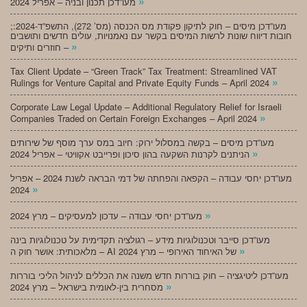
»
מעו”דכן תכנון ובניה – אפריל 2024
;מעו”דכן מיסים – חוק לתיקון פקודת מס הכנסה (מס’ 272), התשפ”ד-2024:
חובות דיווח שונות לרשות המיסים בקשר עם נאמנויות, עולים חדשים ותושבים
»
חוזרים ותיקים –
Tax Client Update – “Green Track” Tax Treatment: Streamlined VAT
»
Rulings for Venture Capital and Private Equity Funds – April 2024
Corporate Law Legal Update – Additional Regulatory Relief for Israeli
»
Companies Traded on Certain Foreign Exchanges – April 2024
מעו”דכן מיסים – בקשה במסלול ירוק: חיוב במס ערך מוסף של שירותים
»
הניתנים לקרנות השקעה בהון סיכון ופרייבט אקוויטי – אפריל 2024
מעו”דכן יחסי עבודה – הקפאה והפחתה של דמי הבראה לשנת 2024 – אפריל
»
2024
»
מעו”דכן יחסי עבודה – עדכון למעסיקים – מרץ 2024
מעו”דכן סייבר וטכנולוגיות מידע – רגולציה תקדימית על טכנולוגיות בינה
»
מלאכותית: אושר חוק ה – AI של האיחוד האירופי – מרץ 2024
מעו”דכן ליטיגציה – חוק בוררות חדש משנה את הכללים לניהול הליכי בוררות
»
מסחרית בין-לאומית בישראל – מרץ 2024