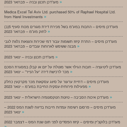
»
מעו”דכן תכנון ובניה – פברואר 2023
Medica Excel Tel Aviv Ltd. purchased 50% of Raphael Hospital Ltd.
»
from Harel Investments
מעו”דכן מיסים – החבות במע”מ בשל מכירת דירת מגורים מכוח סעיף 5(ב)
»
לחוק מע”מ – פברואר 2023
מעו”דכן מיסים – התרת קיזוז תשומות עבור דמי שכירות והוצאות נלוות לגבי
»
מבנה ששימש לארוחות עובדים – פברואר 2023
»
מעו”דכן תכנון ובניה – ינואר 2023
מעו”דכן ליטיגציה – חובות הגילוי אשר מוטלת על יזם או קבלן במסגרת הסכם
»
מכר לרכישת דירה “על הנייר” – ינואר 2023
מעו”דכן מיסים – דחיית ערעור על סיווג עסקאות מכר מקרקעין כחלק
»
מפעילות פירותית-עסקית החייבת במע”מ – ינואר 2023
»
מעו”דכן איכות הסביבה – טיוטת הטקסונומיה הישראלית – ינואר 2023
מעו”דכן מיסים – פרסום רשימת עמדות חייבות בדיווח לשנת המס 2022 –
»
ינואר 2023
מעו”דכן בלוקצ’יין ומיסים – קיזוז הפסדים לפני תום שנת המס – דצמבר 2022
»