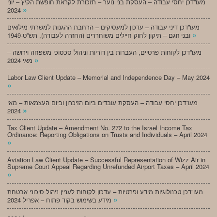
מעו”דכן יחסי עבודה – העסקת בני נוער – תזכורת לקראת חופשת הקיץ – יוני
»
2024
מעו”דכן דיני עבודה – עדכון למעסיקים – הרחבת ההגנות למשרתי מילואים
»
ובני זוגם – תיקון לחוק חיילים משוחררים (החזרה לעבודה), תש”ט-1949
מעו”דכן לקוחות פרטיים, העברות בין דוריות וניהול סכסוכי משפחה וירושה –
»
מאי 2024
Labor Law Client Update – Memorial and Independence Day – May 2024
»
מעו”דכן יחסי עבודה – העסקת עובדים ביום הזיכרון וביום העצמאות – מאי
»
2024
Tax Client Update – Amendment No. 272 to the Israel Income Tax
Ordinance: Reporting Obligations on Trusts and Individuals – April 2024
»
Aviation Law Client Update – Successful Representation of Wizz Air in
Supreme Court Appeal Regarding Unrefunded Airport Taxes – April 2024
»
מעו”דכן טכנולוגיות מידע ופרטיות – עדכון לקוחות לעניין ניהול סיכוני אבטחת
»
מידע בשימוש בקוד פתוח – אפריל 2024