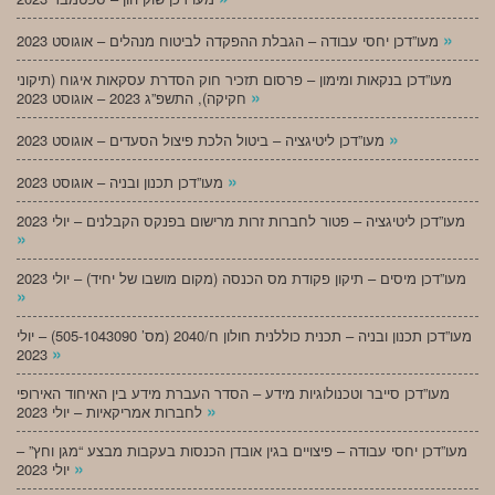
»
מעו”דכן יחסי עבודה – הגבלת ההפקדה לביטוח מנהלים – אוגוסט 2023
מעו”דכן בנקאות ומימון – פרסום תזכיר חוק הסדרת עסקאות איגוח (תיקוני
»
חקיקה), התשפ”ג 2023 – אוגוסט 2023
»
מעו”דכן ליטיגציה – ביטול הלכת פיצול הסעדים – אוגוסט 2023
»
מעו”דכן תכנון ובניה – אוגוסט 2023
מעו”דכן ליטיגציה – פטור לחברות זרות מרישום בפנקס הקבלנים – יולי 2023
»
מעו”דכן מיסים – תיקון פקודת מס הכנסה (מקום מושבו של יחיד) – יולי 2023
»
מעו”דכן תכנון ובניה – תכנית כוללנית חולון ח/2040 (מס’ 505-1043090) – יולי
»
2023
מעו”דכן סייבר וטכנולוגיות מידע – הסדר העברת מידע בין האיחוד האירופי
»
לחברות אמריקאיות – יולי 2023
מעו”דכן יחסי עבודה – פיצויים בגין אובדן הכנסות בעקבות מבצע “מגן וחץ” –
»
יולי 2023