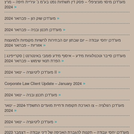
מעו”דכן מיסוי מוניציפלי – פסק דין תשתיות נפט בע”מ נ’ עיריית חיפה – מרץ
»
2024
»
מעו”דכן שוק הון – פברואר 2024
»
מעו”דכן תכנון ובניה – פברואר 2024
מעו”דכן יחסי עבודה – יום שבתון יום הבחירות לרשויות מקומיות ולמועצות
»
אזוריות – פברואר 2024
מעו”דכן סייבר וטכנולוגיות מידע – איסוף מידע פומבי באינטרנט | סקרייפינג |
»
הפרת תנאי שימוש – פברואר 2024
»
מעו”דכן ליטיגציה – ינואר 2024 II
»
Corporate Law Client Update – January 2024
»
מעו”דכן תכנון ובניה – ינואר 2024
מעו”דכן רגולציה – צו הארכת תקופות ודחיית מועדים התשפ”ד-2024 – ינואר
»
2024
»
מעו”דכן ליטיגציה – ינואר 2024
מעו”דכן יחסי עבודה – תקנות להגברת האכיפה של דיני עבודה – דצמבר 2023