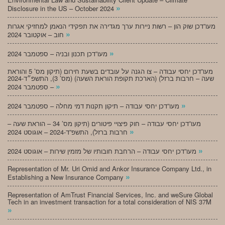
»
Disclosure in the US – October 2024
מעו”דכן שוק הון – רשות ניירות ערך מגדירה את תפקידי הנאמן למחזיקי אגרות
»
חוב – אוקטובר 2024
»
מעו”דכן תכנון ובניה – ספטמבר 2024
מעו”דכן יחסי עבודה – צו הגנה על עובדים בשעת חירום (תיקון מס’ 5 והוראת
שעה – חרבות ברזל) (הארכת תקופת הוראת השעה) (מס’ 3), התשפ״ד-2024
»
– ספטמבר 2024
»
מעו”דכן יחסי עבודה – תיקון תקנות דמי מחלה – ספטמבר 2024
מעו”דכן יחסי עבודה – חוק פיצויי פיטורים (תיקון מס’ 34 – הוראת שעה –
»
חרבות ברזל), התשפ”ד-2024 – אוגוסט 2024
»
מעו”דכן יחסי עבודה – הרחבת חובותיו של מזמין שירות – אוגוסט 2024
Representation of Mr. Uri Omid and Ankor Insurance Company Ltd., in
»
Establishing a New Insurance Company
Representation of AmTrust Financial Services, Inc. and weSure Global
Tech in an investment transaction for a total consideration of NIS 37M
»