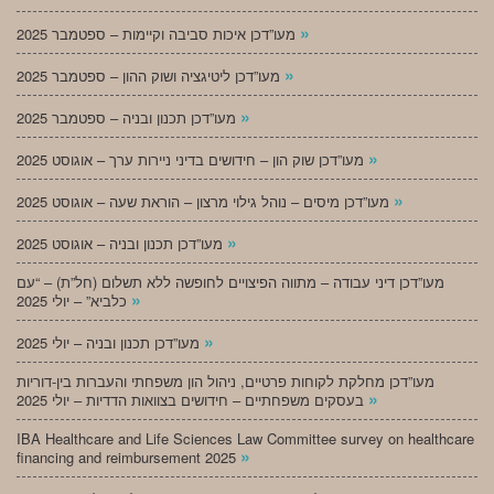
»
מעו”דכן איכות סביבה וקיימות – ספטמבר 2025
»
מעו”דכן ליטיגציה ושוק ההון – ספטמבר 2025
»
מעו”דכן תכנון ובניה – ספטמבר 2025
»
מעו”דכן שוק הון – חידושים בדיני ניירות ערך – אוגוסט 2025
»
מעו”דכן מיסים – נוהל גילוי מרצון – הוראת שעה – אוגוסט 2025
»
מעו”דכן תכנון ובניה – אוגוסט 2025
מעו”דכן דיני עבודה – מתווה הפיצויים לחופשה ללא תשלום (חל”ת) – “עם
»
כלביא” – יולי 2025
»
מעו”דכן תכנון ובניה – יולי 2025
מעו”דכן מחלקת לקוחות פרטיים, ניהול הון משפחתי והעברות בין-דוריות
»
בעסקים משפחתיים – חידושים בצוואות הדדיות – יולי 2025
IBA Healthcare and Life Sciences Law Committee survey on healthcare
»
financing and reimbursement 2025