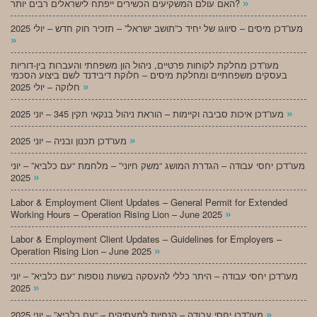
»
האם עולם המשקיעים הכשירים ייפתח לישראלים רבים יותר?
מעו”דכן מיסים – סיווגו של יחיד כ”תושב ישראל” – תזכיר חוק חדש – יולי 2025
»
מעו”דכן מחלקת לקוחות פרטיים, ניהול הון משפחתי והעברות בין-דוריות
בעסקים משפחתיים ומחלקת מיסים – חלוקת דיבידנד לשם ביצוע הסכמי
»
חלוקה – יולי 2025
»
מעו”דכן איכות סביבה וקיימות – הוראת ניהול בנקאי תקין 345 – יוני 2025
»
מעו”דכן תכנון ובניה – יוני 2025
מעו”דכן יחסי עבודה – הגדרת המושג “משק חיוני” – מלחמת “עם כלביא” – יוני
»
2025
Labor & Employment Client Updates – General Permit for Extended
»
Working Hours – Operation Rising Lion – June 2025
Labor & Employment Client Updates – Guidelines for Employers –
»
Operation Rising Lion – June 2025
מעו”דכן יחסי עבודה – היתר כללי להעסקה בשעות נוספות “עם כלביא” – יוני
»
2025
»
מעו”דכן יחסי עבודה – הנחיות למעסיקים – “עם כלביא” – יוני 2025