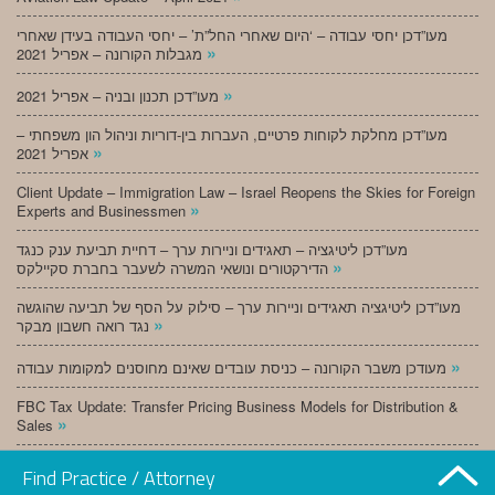
מעו”דכן יחסי עבודה – ‘היום שאחרי החל”ת’ – יחסי העבודה בעידן שאחרי
»
מגבלות הקורונה – אפריל 2021
»
מעו”דכן תכנון ובניה – אפריל 2021
מעו”דכן מחלקת לקוחות פרטיים, העברות בין-דוריות וניהול הון משפחתי –
»
אפריל 2021
Client Update – Immigration Law – Israel Reopens the Skies for Foreign
»
Experts and Businessmen
מעו”דכן ליטיגציה – תאגידים וניירות ערך – דחיית תביעת ענק כנגד
»
הדירקטורים ונושאי המשרה לשעבר בחברת סקיילקס
מעו”דכן ליטיגציה תאגידים וניירות ערך – סילוק על הסף של תביעה שהוגשה
»
נגד רואה חשבון מבקר
»
מעודכן משבר הקורונה – כניסת עובדים שאינם מחוסנים למקומות עבודה
FBC Tax Update: Transfer Pricing Business Models for Distribution &
»
Sales
»
מעו”דכן תכנון ובניה – מרץ 2021
Find Practice / Attorney