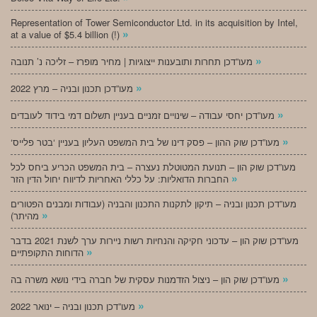
Representation of Tower Semiconductor Ltd. in its acquisition by Intel,
»
at a value of $5.4 billion (!)
»
מעו”דכן תחרות ותובענות ייצוגיות | מחיר מופרז – זליכה נ’ תנובה
»
מעו”דכן תכנון ובניה – מרץ 2022
»
מעו”דכן יחסי עבודה – שינויים זמניים בעניין תשלום דמי בידוד לעובדים
»
‘מעו”דכן שוק ההון – פסק דינו של בית המשפט העליון בעניין ‘בטר פלייס
מעו”דכן שוק הון – תנועת המטוטלת נעצרה – בית המשפט הכריע ביחס לכל
»
החברות הדואליות: על כללי האחריות לדיווח יחול הדין הזר
מעו”דכן תכנון ובניה – תיקון לתקנות התכנון והבניה (עבודות ומבנים הפטורים
»
מהיתר)
מעו”דכן שוק הון – עדכוני חקיקה והנחיות רשות ניירות ערך לשנת 2021 בדבר
»
הדוחות התקופתיים
»
מעו”דכן שוק הון – ניצול הזדמנות עסקית של חברה בידי נושא משרה בה
»
מעו”דכן תכנון ובניה – ינואר 2022