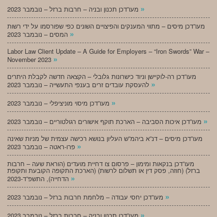
»
מעו”דכן תכנון ובניה – חרבות ברזל – נובמבר 2023
מעו”דכן מיסים – מתווי המענקים והפיצויים השונים כפי שפורסמו על ידי רשות
»
המסים – נובמבר 2023
Labor Law Client Update – A Guide for Employers – “Iron Swords” War –
»
November 2023
מעו”דכן רה-לוקיישן וניוד כישרונות גלובלי – הקצאה חדשה לקבלת היתרים
»
להעסקת עובדים זרים בענפי התעשייה – נובמבר 2023
»
מעו”דכן מיסוי מוניציפלי – נובמבר 2023
»
מעו”דכן איכות הסביבה – הארכת תוקף אישורים רגולטוריים – נובמבר 2023
מעו”דכן מיסים – דנ”א ביהמ”ש העליון בנושא רכישה עצמית של מניות שאינה
»
פרו-ראטה – נובמבר 2023
מעו”דכן בנקאות ומימון – פרסום צו דחיית מועדים (הוראת שעה – חרבות
ברזל) (חוזה, פסק דין או תשלום לרשות) (הארכת התקופה הקובעת ותקופת
»
הדחייה), התשפ”ד-2023
»
מעו”דכן יחסי עבודה – מלחמת חרבות ברזל – נובמבר 2023
»
מעו”דכן תכנון ובניה – חרבות ברזל – נובמבר 2023