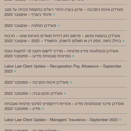
מעו”דכן איכות הסביבה – עדכון בעניין היתרי רעלים בתקופת הכרזה על מצב
»
מיוחד בעורף – אוקטובר 2023
»
מעו”דכן רגולציה – אוקטובר 2023
מעו”דכן בנקאות ומימון – פרסום חוק דחיית מועדים (הוראת שעה – חרבות
»
ברזל) (חוזה, פסק דין או תשלום לרשות), התשפ”ד – 2023 – אוקטובר 2023
מעו”דכן טכנולוגיות מידע ופרטיות – מדריך ליישום תקנה 15 לתקנות הגנת
»
הפרטיות (אבטחת מידע) – ספטמבר 2023
Labor Law Client Update – Recuperation Pay Allowance – September
»
2023
»
מעו”דכן איכות הסביבה – ספטמבר 2023
»
מעו”דכן תכנון ובניה – ספטמבר 2023
מעו”דכן סייבר וטכנולוגיות מידע – אחריות דירקטוריון לסיכוני פרטיות ואבטחת
»
מידע – ספטמבר 2023
»
Labor Law Client Update – Managers’ Insurance – September 2023
»
מעו”דכן שוק הון – ספטמבר 2023