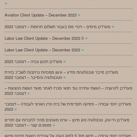
»
»
Aviation Client Update – December 2023
»
מעו”דכן מיסים – זיכויי מס בעבור תשלום תרומות – דצמבר 2023
»
Labor Law Client Update – December 2023 II
»
Labor Law Client Update – December 2023
»
מעו”דכן תכנון ובניה – דצמבר 2023
מעו”דכן סייבר וטכנולוגיות מידע – עיגון סמכויות נרחבות לשב”כ בזירת
»
הטכנולוגיה והסייבר – דצמבר 2023
מעו”דכן ליטיגציה – הגשת עתירה נגד תנאי מכרז לאחר מועד הגשת ההצעות –
»
דצמבר 2023
מעו”דכן יחסי עבודה – פסיקה תקדימית של בית הדין הארצי לעבודה – דצמבר
»
2023
מעו”דכן היי-טק, טכנולוגיה והון סיכון – ערוץ מענקים מהיר לחברות עם תזרים
»
מזומנים קצר – דצמבר 2023
מעו”דכן יחסי עבודה – תיקון מס’ 5 לחוק הגנה על עובדים בשעת חירום ותיקון