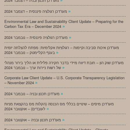
מעו”דכן תכנון ובניה – דצמבר 2024
»
מעו”דכן רגולציה פיננסית – דצמבר 2024
Environmental Law and Sustainability Client Update – Preparing for the
»
Carbon Tax Era – December 2024
»
מעו”דכן רגולציה פיננסית – נובמבר 2024
מעו”דכן איכות סביבה וקיימות – רגולציות אקלימיות: מפתח להצלחה יזמית
»
בענף הקליימטק – נובמבר 2024
מעו”דכן שוק הון – חובת דיווח מיידי בדבר חקירה פלילית או הליך בירור מנהלי
»
של רשות ניירות ערך – נובמבר 2024
Corporate Law Client Update – U.S. Corporate Transparency Legislation
»
– November 2024
»
מעו”דכן תכנון ובניה – נובמבר 2024
מעו”דכן מיסים – שינויים בכללי מס הכנסה (הקלות מס בהקצאת מניות
»
לעובדים) – אוקטובר 2024
»
מעו”דכן תכנון ובניה – אוקטובר 2024
Environmental Law and Sustainability Client Update – Climate