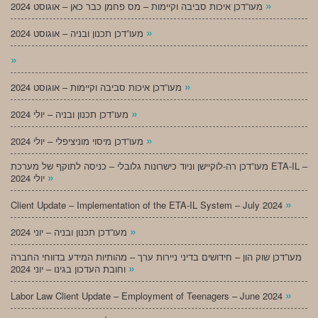
»
מעו”דכן איכות סביבה וקיימות – מס פחמן כבר כאן – אוגוסט 2024
»
מעו”דכן תכנון ובניה – אוגוסט 2024
»
»
מעו”דכן איכות סביבה וקיימות – אוגוסט 2024
»
מעו”דכן תכנון ובניה – יולי 2024
»
מעו”דכן מיסוי מוניציפלי – יולי 2024
מעו”דכן רה-לוקיישן וניוד כישרונות גלובלי – כניסה לתוקף של מערכת ETA-IL –
»
יולי 2024
»
Client Update – Implementation of the ETA-IL System – July 2024
»
מעו”דכן תכנון ובניה – יוני 2024
מעו”דכן שוק הון – חידושים בדיני ניירות ערך – מהותיות המידע בדווחי החברה
»
וחובת העדכון בגינו – יוני 2024
»
Labor Law Client Update – Employment of Teenagers – June 2024