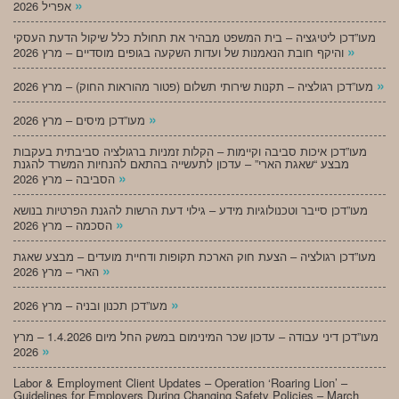
»
אפריל 2026
מעו”דכן ליטיגציה – בית המשפט מבהיר את תחולת כלל שיקול הדעת העסקי
»
והיקף חובת הנאמנות של ועדות השקעה בגופים מוסדיים – מרץ 2026
»
מעו”דכן רגולציה – תקנות שירותי תשלום (פטור מהוראות החוק) – מרץ 2026
»
מעו”דכן מיסים – מרץ 2026
מעו”דכן איכות סביבה וקיימות – הקלות זמניות ברגולציה סביבתית בעקבות
מבצע “שאגת הארי” – עדכון לתעשייה בהתאם להנחיות המשרד להגנת
»
הסביבה – מרץ 2026
מעו”דכן סייבר וטכנולוגיות מידע – גילוי דעת הרשות להגנת הפרטיות בנושא
»
הסכמה – מרץ 2026
מעו”דכן רגולציה – הצעת חוק הארכת תקופות ודחיית מועדים – מבצע שאגת
»
הארי – מרץ 2026
»
מעו”דכן תכנון ובניה – מרץ 2026
מעו”דכן דיני עבודה – עדכון שכר המינימום במשק החל מיום 1.4.2026 – מרץ
»
2026
Labor & Employment Client Updates – Operation ‘Roaring Lion’ –
Guidelines for Employers During Changing Safety Policies – March