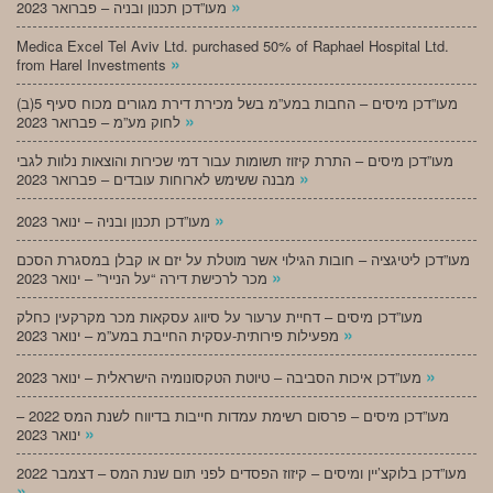
»
מעו”דכן תכנון ובניה – פברואר 2023
Medica Excel Tel Aviv Ltd. purchased 50% of Raphael Hospital Ltd.
»
from Harel Investments
מעו”דכן מיסים – החבות במע”מ בשל מכירת דירת מגורים מכוח סעיף 5(ב)
»
לחוק מע”מ – פברואר 2023
מעו”דכן מיסים – התרת קיזוז תשומות עבור דמי שכירות והוצאות נלוות לגבי
»
מבנה ששימש לארוחות עובדים – פברואר 2023
»
מעו”דכן תכנון ובניה – ינואר 2023
מעו”דכן ליטיגציה – חובות הגילוי אשר מוטלת על יזם או קבלן במסגרת הסכם
»
מכר לרכישת דירה “על הנייר” – ינואר 2023
מעו”דכן מיסים – דחיית ערעור על סיווג עסקאות מכר מקרקעין כחלק
»
מפעילות פירותית-עסקית החייבת במע”מ – ינואר 2023
»
מעו”דכן איכות הסביבה – טיוטת הטקסונומיה הישראלית – ינואר 2023
מעו”דכן מיסים – פרסום רשימת עמדות חייבות בדיווח לשנת המס 2022 –
»
ינואר 2023
מעו”דכן בלוקצ’יין ומיסים – קיזוז הפסדים לפני תום שנת המס – דצמבר 2022
»