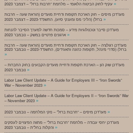
»
עקיף לחוק הביטוח הלאומי – מלחמת “חרבות ברזל” – דצמבר 2023
מעו”דכן מיסים – חוק הארכת תקופות ודחיית מועדים (הוראת שעה – חרבות
»
ברזל) (הליכי מס ומענקי סיוע), התשפ”ד-2023 – דצמבר 2023
מעו”דכן סייבר וטכנולוגיות מידע – סמכות חדשה למערך הסייבר להנחות
»
ארגונים פרטיים במשק – נובמבר 2023
מעו”דכן רגולציה – חוק הארכת תקופות ודחיית מועדים (הוראת שעה – חרבות
ברזל) (סדרי מינהל, תקופות כהונה ותאגידים), התשפ”ד-2023 – נובמבר 2023
»
מעו”דכן שוק הון – הארכת תקופות ודחיית מועדים הקבועים בחוק החברות –
»
נובמבר 2023
Labor Law Client Update – A Guide for Employers III – “Iron Swords”
»
War – November 2023
Labor Law Client Update – A Guide for Employers II – “Iron Swords” War
»
– November 2023
»
מעו”דכן מיסים – “חרבות ברזל” – נזקי המלחמה – נובמבר 2023
מעו”דכן יחסי עבודה – מלחמת “חרבות ברזל” – מתווה הפיצויים לעסקים
»
והקלות בחל”ת – נובמבר 2023