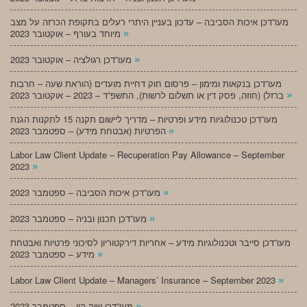
מעו”דכן איכות הסביבה – עדכון בעניין היתרי רעלים בתקופת הכרזה על מצב
»
מיוחד בעורף – אוקטובר 2023
»
מעו”דכן רגולציה – אוקטובר 2023
מעו”דכן בנקאות ומימון – פרסום חוק דחיית מועדים (הוראת שעה – חרבות
»
ברזל) (חוזה, פסק דין או תשלום לרשות), התשפ”ד – 2023 – אוקטובר 2023
מעו”דכן טכנולוגיות מידע ופרטיות – מדריך ליישום תקנה 15 לתקנות הגנת
»
הפרטיות (אבטחת מידע) – ספטמבר 2023
Labor Law Client Update – Recuperation Pay Allowance – September
»
2023
»
מעו”דכן איכות הסביבה – ספטמבר 2023
»
מעו”דכן תכנון ובניה – ספטמבר 2023
מעו”דכן סייבר וטכנולוגיות מידע – אחריות דירקטוריון לסיכוני פרטיות ואבטחת
»
מידע – ספטמבר 2023
»
Labor Law Client Update – Managers’ Insurance – September 2023
»
מעו”דכן שוק הון – ספטמבר 2023