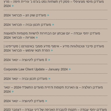
מעו”דכן מיסוי מוניציפלי – פסק דין תשתיות נפט בע”מ נ’ עיריית חיפה – מרץ
»
2024
»
מעו”דכן שוק הון – פברואר 2024
»
מעו”דכן תכנון ובניה – פברואר 2024
מעו”דכן יחסי עבודה – יום שבתון יום הבחירות לרשויות מקומיות ולמועצות
»
אזוריות – פברואר 2024
מעו”דכן סייבר וטכנולוגיות מידע – איסוף מידע פומבי באינטרנט | סקרייפינג |
»
הפרת תנאי שימוש – פברואר 2024
»
מעו”דכן ליטיגציה – ינואר 2024 II
»
Corporate Law Client Update – January 2024
»
מעו”דכן תכנון ובניה – ינואר 2024
מעו”דכן רגולציה – צו הארכת תקופות ודחיית מועדים התשפ”ד-2024 – ינואר
»
2024
»
מעו”דכן ליטיגציה – ינואר 2024
מעו”דכן יחסי עבודה – תקנות להגברת האכיפה של דיני עבודה – דצמבר 2023