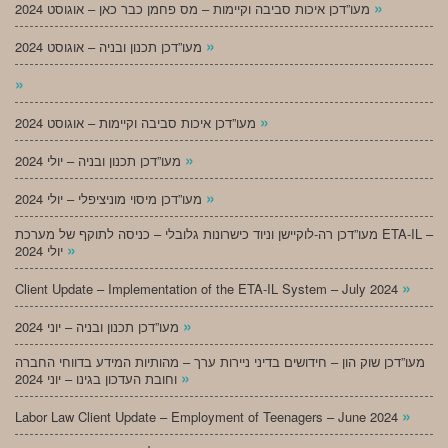
»
מעו”דכן איכות סביבה וקיימות – מס פחמן כבר כאן – אוגוסט 2024
»
מעו”דכן תכנון ובניה – אוגוסט 2024
»
»
מעו”דכן איכות סביבה וקיימות – אוגוסט 2024
»
מעו”דכן תכנון ובניה – יולי 2024
»
מעו”דכן מיסוי מוניציפלי – יולי 2024
מעו”דכן רה-לוקיישן וניוד כישרונות גלובלי – כניסה לתוקף של מערכת ETA-IL –
»
יולי 2024
»
Client Update – Implementation of the ETA-IL System – July 2024
»
מעו”דכן תכנון ובניה – יוני 2024
מעו”דכן שוק הון – חידושים בדיני ניירות ערך – מהותיות המידע בדווחי החברה
»
וחובת העדכון בגינו – יוני 2024
»
Labor Law Client Update – Employment of Teenagers – June 2024