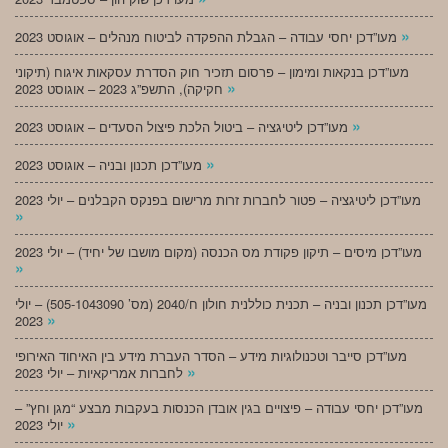
»
מעו”דכן יחסי עבודה – הגבלת ההפקדה לביטוח מנהלים – אוגוסט 2023
מעו”דכן בנקאות ומימון – פרסום תזכיר חוק הסדרת עסקאות איגוח (תיקוני
»
חקיקה), התשפ”ג 2023 – אוגוסט 2023
»
מעו”דכן ליטיגציה – ביטול הלכת פיצול הסעדים – אוגוסט 2023
»
מעו”דכן תכנון ובניה – אוגוסט 2023
מעו”דכן ליטיגציה – פטור לחברות זרות מרישום בפנקס הקבלנים – יולי 2023
»
מעו”דכן מיסים – תיקון פקודת מס הכנסה (מקום מושבו של יחיד) – יולי 2023
»
מעו”דכן תכנון ובניה – תכנית כוללנית חולון ח/2040 (מס’ 505-1043090) – יולי
»
2023
מעו”דכן סייבר וטכנולוגיות מידע – הסדר העברת מידע בין האיחוד האירופי
»
לחברות אמריקאיות – יולי 2023
מעו”דכן יחסי עבודה – פיצויים בגין אובדן הכנסות בעקבות מבצע “מגן וחץ” –
»
יולי 2023