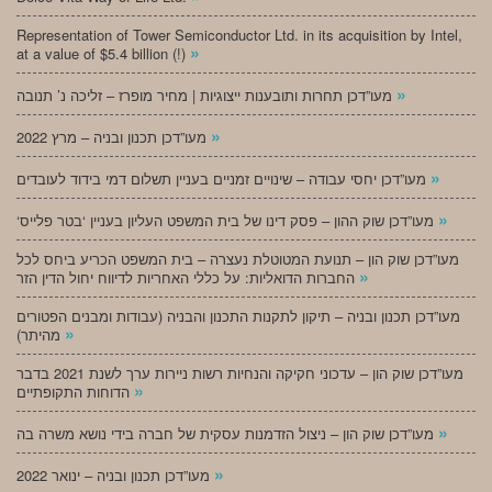
Representation of Tower Semiconductor Ltd. in its acquisition by Intel,
»
at a value of $5.4 billion (!)
»
מעו”דכן תחרות ותובענות ייצוגיות | מחיר מופרז – זליכה נ’ תנובה
»
מעו”דכן תכנון ובניה – מרץ 2022
»
מעו”דכן יחסי עבודה – שינויים זמניים בעניין תשלום דמי בידוד לעובדים
»
‘מעו”דכן שוק ההון – פסק דינו של בית המשפט העליון בעניין ‘בטר פלייס
מעו”דכן שוק הון – תנועת המטוטלת נעצרה – בית המשפט הכריע ביחס לכל
»
החברות הדואליות: על כללי האחריות לדיווח יחול הדין הזר
מעו”דכן תכנון ובניה – תיקון לתקנות התכנון והבניה (עבודות ומבנים הפטורים
»
מהיתר)
מעו”דכן שוק הון – עדכוני חקיקה והנחיות רשות ניירות ערך לשנת 2021 בדבר
»
הדוחות התקופתיים
»
מעו”דכן שוק הון – ניצול הזדמנות עסקית של חברה בידי נושא משרה בה
»
מעו”דכן תכנון ובניה – ינואר 2022