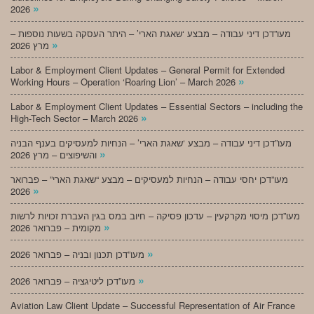
»
2026
מעו”דכן דיני עבודה – מבצע ‘שאגת הארי’ – היתר העסקה בשעות נוספות –
»
מרץ 2026
Labor & Employment Client Updates – General Permit for Extended
»
Working Hours – Operation ‘Roaring Lion’ – March 2026
Labor & Employment Client Updates – Essential Sectors – including the
»
High-Tech Sector – March 2026
מעו”דכן דיני עבודה – מבצע ‘שאגת הארי’ – הנחיות למעסיקים בענף הבניה
»
והשיפוצים – מרץ 2026
מעו”דכן יחסי עבודה – הנחיות למעסיקים – מבצע “שאגת הארי” – פברואר
»
2026
מעו”דכן מיסוי מקרקעין – עדכון פסיקה – חיוב במס בגין העברת זכויות לרשות
»
מקומית – פברואר 2026
»
מעו”דכן תכנון ובניה – פברואר 2026
»
מעו”דכן ליטיגציה – פברואר 2026
Aviation Law Client Update – Successful Representation of Air France