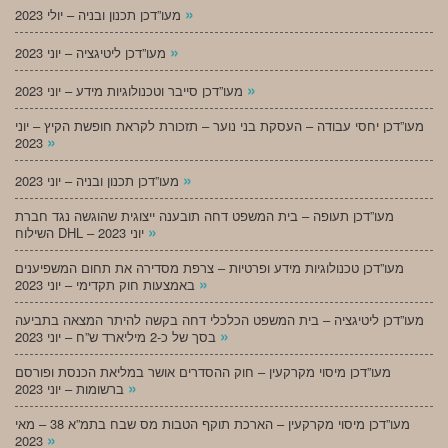
»
מעו”דכן תכנון ובניה – יולי 2023
»
מעו”דכן ליטיגציה – יוני 2023
»
מעו”דכן סייבר וטכנולוגיות מידע – יוני 2023
מעו”דכן יחסי עבודה – העסקת בני נוער – תזכורת לקראת חופשת הקיץ – יוני
»
2023
»
מעו”דכן תכנון ובניה – יוני 2023
מעו”דכן תעופה – בית המשפט דחה תובענה ייצוגית שהוגשה נגד חברת
»
השילוח DHL – יוני 2023
מעו”דכן טכנולוגיות מידע ופרטיות – צרפת מסדירה את תחום המשפיענים
»
באמצעות חוק תקדימי – יוני 2023
מעו”דכן ליטיגציה – בית המשפט הכלכלי דחה בקשה להיתר המצאה בתביעה
»
בסך של כ-2 מיליארד ש”ח – יוני 2023
מעו”דכן מיסוי מקרקעין – חוק ההסדרים אושר במליאת הכנסת ופורסם
»
ברשומות – יוני 2023
מעו”דכן מיסוי מקרקעין – הארכת תוקף הטבות מס שבח בתמ”א 38 – מאי
»
2023