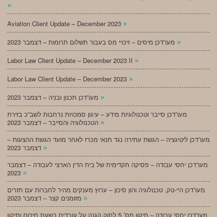
»
»
Aviation Client Update – December 2023
»
מעו”דכן מיסים – זיכויי מס בעבור תשלום תרומות – דצמבר 2023
»
Labor Law Client Update – December 2023 II
»
Labor Law Client Update – December 2023
»
מעו”דכן תכנון ובניה – דצמבר 2023
מעו”דכן סייבר וטכנולוגיות מידע – עיגון סמכויות נרחבות לשב”כ בזירת
»
הטכנולוגיה והסייבר – דצמבר 2023
מעו”דכן ליטיגציה – הגשת עתירה נגד תנאי מכרז לאחר מועד הגשת ההצעות –
»
דצמבר 2023
מעו”דכן יחסי עבודה – פסיקה תקדימית של בית הדין הארצי לעבודה – דצמבר
»
2023
מעו”דכן היי-טק, טכנולוגיה והון סיכון – ערוץ מענקים מהיר לחברות עם תזרים
»
מזומנים קצר – דצמבר 2023
מעו”דכן יחסי עבודה – תיקון מס’ 5 לחוק הגנה על עובדים בשעת חירום ותיקון