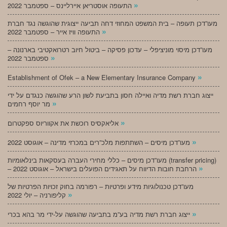
»
התעופה אוסטריאן איירליינס – ספטמבר 2022
מעו”דכן תעופה – בית המשפט המחוזי דחה תביעה ייצוגית שהוגשה נגד חברת
»
התעופה וויז אייר – ספטמבר 2022
מעו”דכן מיסוי מוניציפלי – עדכון פסיקה – ביטול חיוב רטרואקטיבי בארנונה –
»
ספטמבר 2022
»
Establishment of Ofek – a New Elementary Insurance Company
ייצוג חברת רשת מדיה ואיילה חסון בתביעת לשון הרע שהוגשה כנגדם על ידי
»
מר יוסף רחמים
»
אליאקסיס רוכשת את אקווריוס ספקטרום
»
מעו”דכן מיסים – השתתפות מלכ”רים במכרזי מדינה – אוגוסט 2022
מעו”דכן מיסים – כללי מחירי העברה בעסקאות בינלאומיות (transfer pricing)
»
– הרחבת חובות הדיווח על תאגידים הפועלים בישראל – אוגוסט 2022
מעו”דכן טכנולוגיות מידע ופרטיות – רפורמה בחוק זכויות הפרטיות של
»
קליפורניה – יולי 2022
»
ייצוג חברת רשת מדיה בע”מ בתביעה שהוגשה על-ידי מר בהא בכרי