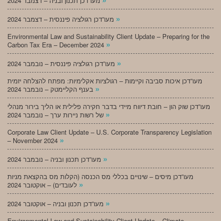
מעו”דכן תכנון ובניה – דצמבר 2024
»
מעו”דכן רגולציה פיננסית – דצמבר 2024
Environmental Law and Sustainability Client Update – Preparing for the
»
Carbon Tax Era – December 2024
»
מעו”דכן רגולציה פיננסית – נובמבר 2024
מעו”דכן איכות סביבה וקיימות – רגולציות אקלימיות: מפתח להצלחה יזמית
»
בענף הקליימטק – נובמבר 2024
מעו”דכן שוק הון – חובת דיווח מיידי בדבר חקירה פלילית או הליך בירור מנהלי
»
של רשות ניירות ערך – נובמבר 2024
Corporate Law Client Update – U.S. Corporate Transparency Legislation
»
– November 2024
»
מעו”דכן תכנון ובניה – נובמבר 2024
מעו”דכן מיסים – שינויים בכללי מס הכנסה (הקלות מס בהקצאת מניות
»
לעובדים) – אוקטובר 2024
»
מעו”דכן תכנון ובניה – אוקטובר 2024
Environmental Law and Sustainability Client Update – Climate