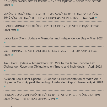
מעו”דכן יחסי עבודה – העסקת בני נוער – תזכורת לקראת חופשת הקיץ – יוני
»
2024
מעו”דכן דיני עבודה – עדכון למעסיקים – הרחבת ההגנות למשרתי מילואים
»
ובני זוגם – תיקון לחוק חיילים משוחררים (החזרה לעבודה), תש”ט-1949
מעו”דכן לקוחות פרטיים, העברות בין דוריות וניהול סכסוכי משפחה וירושה –
»
מאי 2024
Labor Law Client Update – Memorial and Independence Day – May 2024
»
מעו”דכן יחסי עבודה – העסקת עובדים ביום הזיכרון וביום העצמאות – מאי
»
2024
Tax Client Update – Amendment No. 272 to the Israel Income Tax
Ordinance: Reporting Obligations on Trusts and Individuals – April 2024
»
Aviation Law Client Update – Successful Representation of Wizz Air in
Supreme Court Appeal Regarding Unrefunded Airport Taxes – April 2024
»
מעו”דכן טכנולוגיות מידע ופרטיות – עדכון לקוחות לעניין ניהול סיכוני אבטחת
»
מידע בשימוש בקוד פתוח – אפריל 2024