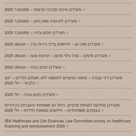
»
מעו”דכן איכות סביבה וקיימות – ספטמבר 2025
»
מעו”דכן ליטיגציה ושוק ההון – ספטמבר 2025
»
מעו”דכן תכנון ובניה – ספטמבר 2025
»
מעו”דכן שוק הון – חידושים בדיני ניירות ערך – אוגוסט 2025
»
מעו”דכן מיסים – נוהל גילוי מרצון – הוראת שעה – אוגוסט 2025
»
מעו”דכן תכנון ובניה – אוגוסט 2025
מעו”דכן דיני עבודה – מתווה הפיצויים לחופשה ללא תשלום (חל”ת) – “עם
»
כלביא” – יולי 2025
»
מעו”דכן תכנון ובניה – יולי 2025
מעו”דכן מחלקת לקוחות פרטיים, ניהול הון משפחתי והעברות בין-דוריות
»
בעסקים משפחתיים – חידושים בצוואות הדדיות – יולי 2025
IBA Healthcare and Life Sciences Law Committee survey on healthcare
»
financing and reimbursement 2025