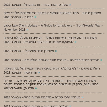
»
מעו”דכן תכנון ובניה – חרבות ברזל – נובמבר 2023
מעו”דכן מיסים – מתווי המענקים והפיצויים השונים כפי שפורסמו על ידי רשות
»
המסים – נובמבר 2023
Labor Law Client Update – A Guide for Employers – “Iron Swords” War –
»
November 2023
מעו”דכן רה-לוקיישן וניוד כישרונות גלובלי – הקצאה חדשה לקבלת היתרים
»
להעסקת עובדים זרים בענפי התעשייה – נובמבר 2023
»
מעו”דכן מיסוי מוניציפלי – נובמבר 2023
»
מעו”דכן איכות הסביבה – הארכת תוקף אישורים רגולטוריים – נובמבר 2023
מעו”דכן מיסים – דנ”א ביהמ”ש העליון בנושא רכישה עצמית של מניות שאינה
»
פרו-ראטה – נובמבר 2023
מעו”דכן בנקאות ומימון – פרסום צו דחיית מועדים (הוראת שעה – חרבות
ברזל) (חוזה, פסק דין או תשלום לרשות) (הארכת התקופה הקובעת ותקופת
»
הדחייה), התשפ”ד-2023
»
מעו”דכן יחסי עבודה – מלחמת חרבות ברזל – נובמבר 2023
»
מעו”דכן תכנון ובניה – חרבות ברזל – נובמבר 2023