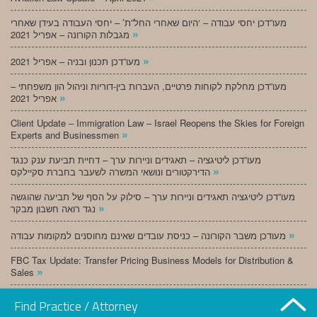
מעו”דכן יחסי עבודה – ‘היום שאחרי החל”ת’ – יחסי העבודה בעידן שאחרי
»
מגבלות הקורונה – אפריל 2021
»
מעו”דכן תכנון ובניה – אפריל 2021
מעו”דכן מחלקת לקוחות פרטיים, העברות בין-דוריות וניהול הון משפחתי –
»
אפריל 2021
Client Update – Immigration Law – Israel Reopens the Skies for Foreign
»
Experts and Businessmen
מעו”דכן ליטיגציה – תאגידים וניירות ערך – דחיית תביעת ענק כנגד
»
הדירקטורים ונושאי המשרה לשעבר בחברת סקיילקס
מעו”דכן ליטיגציה תאגידים וניירות ערך – סילוק על הסף של תביעה שהוגשה
»
נגד רואה חשבון מבקר
»
מעודכן משבר הקורונה – כניסת עובדים שאינם מחוסנים למקומות עבודה
FBC Tax Update: Transfer Pricing Business Models for Distribution &
»
Sales
»
מעו”דכן תכנון ובניה – מרץ 2021
Find Practice / Attorney