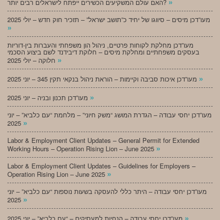
»
האם עולם המשקיעים הכשירים ייפתח לישראלים רבים יותר?
מעו”דכן מיסים – סיווגו של יחיד כ”תושב ישראל” – תזכיר חוק חדש – יולי 2025
»
מעו”דכן מחלקת לקוחות פרטיים, ניהול הון משפחתי והעברות בין-דוריות
בעסקים משפחתיים ומחלקת מיסים – חלוקת דיבידנד לשם ביצוע הסכמי
»
חלוקה – יולי 2025
»
מעו”דכן איכות סביבה וקיימות – הוראת ניהול בנקאי תקין 345 – יוני 2025
»
מעו”דכן תכנון ובניה – יוני 2025
מעו”דכן יחסי עבודה – הגדרת המושג “משק חיוני” – מלחמת “עם כלביא” – יוני
»
2025
Labor & Employment Client Updates – General Permit for Extended
»
Working Hours – Operation Rising Lion – June 2025
Labor & Employment Client Updates – Guidelines for Employers –
»
Operation Rising Lion – June 2025
מעו”דכן יחסי עבודה – היתר כללי להעסקה בשעות נוספות “עם כלביא” – יוני
»
2025
»
מעו”דכן יחסי עבודה – הנחיות למעסיקים – “עם כלביא” – יוני 2025