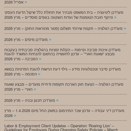
»
אפריל 2026
מעו”דכן ליטיגציה – בית המשפט מבהיר את תחולת כלל שיקול הדעת העסקי
»
והיקף חובת הנאמנות של ועדות השקעה בגופים מוסדיים – מרץ 2026
»
מעו”דכן רגולציה – תקנות שירותי תשלום (פטור מהוראות החוק) – מרץ 2026
»
מעו”דכן מיסים – מרץ 2026
מעו”דכן איכות סביבה וקיימות – הקלות זמניות ברגולציה סביבתית בעקבות
מבצע “שאגת הארי” – עדכון לתעשייה בהתאם להנחיות המשרד להגנת
»
הסביבה – מרץ 2026
מעו”דכן סייבר וטכנולוגיות מידע – גילוי דעת הרשות להגנת הפרטיות בנושא
»
הסכמה – מרץ 2026
מעו”דכן רגולציה – הצעת חוק הארכת תקופות ודחיית מועדים – מבצע שאגת
»
הארי – מרץ 2026
»
מעו”דכן תכנון ובניה – מרץ 2026
מעו”דכן דיני עבודה – עדכון שכר המינימום במשק החל מיום 1.4.2026 – מרץ
»
2026
Labor & Employment Client Updates – Operation ‘Roaring Lion’ –
Guidelines for Employers During Changing Safety Policies – March