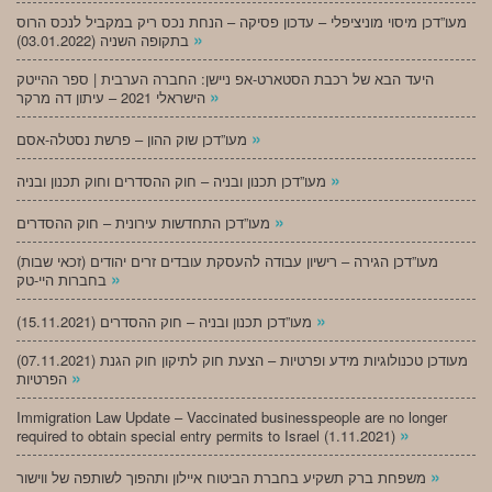
מעו”דכן מיסוי מוניציפלי – עדכון פסיקה – הנחת נכס ריק במקביל לנכס הרוס
»
בתקופה השניה (03.01.2022)
היעד הבא של רכבת הסטארט-אפ ניישן: החברה הערבית | ספר ההייטק
»
הישראלי 2021 – עיתון דה מרקר
»
מעו”דכן שוק ההון – פרשת נסטלה-אסם
»
מעו”דכן תכנון ובניה – חוק ההסדרים וחוק תכנון ובניה
»
מעו”דכן התחדשות עירונית – חוק ההסדרים
מעו”דכן הגירה – רישיון עבודה להעסקת עובדים זרים יהודים (זכאי שבות)
»
בחברות היי-טק
»
מעו”דכן תכנון ובניה – חוק ההסדרים (15.11.2021)
(07.11.2021) מעודכן טכנולוגיות מידע ופרטיות – הצעת חוק לתיקון חוק הגנת
»
הפרטיות
Immigration Law Update – Vaccinated businesspeople are no longer
»
required to obtain special entry permits to Israel (1.11.2021)
»
משפחת ברק תשקיע בחברת הביטוח איילון ותהפוך לשותפה של ווישור