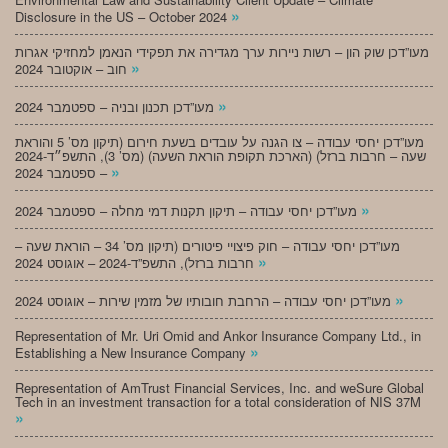
»
Disclosure in the US – October 2024
מעו”דכן שוק הון – רשות ניירות ערך מגדירה את תפקידי הנאמן למחזיקי אגרות
»
חוב – אוקטובר 2024
»
מעו”דכן תכנון ובניה – ספטמבר 2024
מעו”דכן יחסי עבודה – צו הגנה על עובדים בשעת חירום (תיקון מס’ 5 והוראת
שעה – חרבות ברזל) (הארכת תקופת הוראת השעה) (מס’ 3), התשפ״ד-2024
»
– ספטמבר 2024
»
מעו”דכן יחסי עבודה – תיקון תקנות דמי מחלה – ספטמבר 2024
מעו”דכן יחסי עבודה – חוק פיצויי פיטורים (תיקון מס’ 34 – הוראת שעה –
»
חרבות ברזל), התשפ”ד-2024 – אוגוסט 2024
»
מעו”דכן יחסי עבודה – הרחבת חובותיו של מזמין שירות – אוגוסט 2024
Representation of Mr. Uri Omid and Ankor Insurance Company Ltd., in
»
Establishing a New Insurance Company
Representation of AmTrust Financial Services, Inc. and weSure Global
Tech in an investment transaction for a total consideration of NIS 37M
»