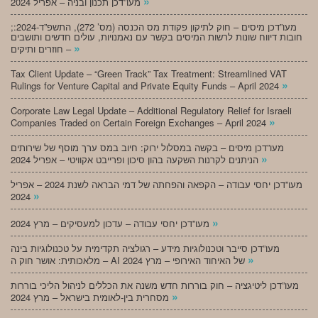
»
מעו”דכן תכנון ובניה – אפריל 2024
;מעו”דכן מיסים – חוק לתיקון פקודת מס הכנסה (מס’ 272), התשפ”ד-2024:
חובות דיווח שונות לרשות המיסים בקשר עם נאמנויות, עולים חדשים ותושבים
»
חוזרים ותיקים –
Tax Client Update – “Green Track” Tax Treatment: Streamlined VAT
»
Rulings for Venture Capital and Private Equity Funds – April 2024
Corporate Law Legal Update – Additional Regulatory Relief for Israeli
»
Companies Traded on Certain Foreign Exchanges – April 2024
מעו”דכן מיסים – בקשה במסלול ירוק: חיוב במס ערך מוסף של שירותים
»
הניתנים לקרנות השקעה בהון סיכון ופרייבט אקוויטי – אפריל 2024
מעו”דכן יחסי עבודה – הקפאה והפחתה של דמי הבראה לשנת 2024 – אפריל
»
2024
»
מעו”דכן יחסי עבודה – עדכון למעסיקים – מרץ 2024
מעו”דכן סייבר וטכנולוגיות מידע – רגולציה תקדימית על טכנולוגיות בינה
»
מלאכותית: אושר חוק ה – AI של האיחוד האירופי – מרץ 2024
מעו”דכן ליטיגציה – חוק בוררות חדש משנה את הכללים לניהול הליכי בוררות
»
מסחרית בין-לאומית בישראל – מרץ 2024