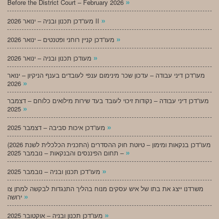
»
Before the District Court – February 2026
»
מעו”דכן תכנון ובניה – ינואר 2026 II
»
מעו”דכן קניין רוחני ופטנטים – ינואר 2026
»
מעודכן תכנון ובניה – ינואר 2026
מעו”דכן דיני עבודה – עדכון שכר מינימום ענפי לעובדים בענף הניקיון – ינואר
»
2026
מעו”דכן דיני עבודה – נקודות זיכוי לעובד בעד שירות מילואים כלוחם – דצמבר
»
2025
»
מעו”דכן איכות סביבה – דצמבר 2025
מעו”דכן בנקאות ומימון – טיוטת חוק ההסדרים (התכנית הכלכלית לשנת 2026)
»
– תחום הפיננסים והבנקאות – נובמבר 2025
»
מעו”דכן תכנון ובניה – נובמבר 2025
משרדנו ייצג את בתו של איש עסקים מנוח בהליך התנגדות לבקשה למתן צו
»
ירושה
»
מעו”דכן תכנון ובניה – אוקטובר 2025