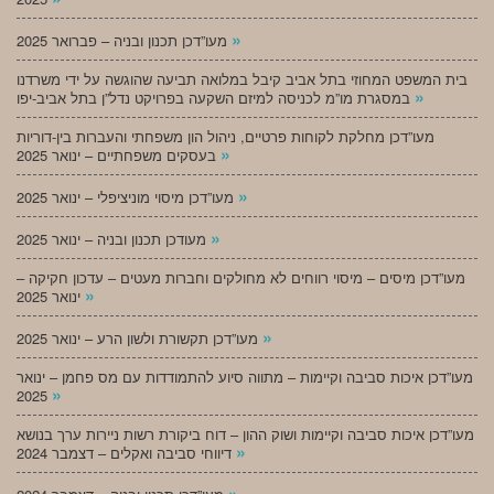
»
מעו”דכן תכנון ובניה – פברואר 2025
בית המשפט המחוזי בתל אביב קיבל במלואה תביעה שהוגשה על ידי משרדנו
»
במסגרת מו”מ לכניסה למיזם השקעה בפרויקט נדל”ן בתל אביב-יפו
מעו”דכן מחלקת לקוחות פרטיים, ניהול הון משפחתי והעברות בין-דוריות
»
בעסקים משפחתיים – ינואר 2025
»
מעו”דכן מיסוי מוניציפלי – ינואר 2025
»
מעודכן תכנון ובניה – ינואר 2025
מעו”דכן מיסים – מיסוי רווחים לא מחולקים וחברות מעטים – עדכון חקיקה –
»
ינואר 2025
»
מעו”דכן תקשורת ולשון הרע – ינואר 2025
מעו”דכן איכות סביבה וקיימות – מתווה סיוע להתמודדות עם מס פחמן – ינואר
»
2025
מעו”דכן איכות סביבה וקיימות ושוק ההון – דוח ביקורת רשות ניירות ערך בנושא
»
דיווחי סביבה ואקלים – דצמבר 2024
»