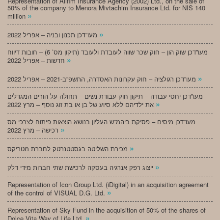
Representation of Alifim Insurance Agency (2002) Ltd., on the sale of
50% of the company to Menora Mivtachim Insurance Ltd. for NIS 140
»
million
»
מעו”דכן תכנון ובניה – אפריל 2022
מעו”דכן שוק הון – חוק שכר שווה לעובדת ולעובד (תיקון מס’ 6) – חובות דיווח
»
חדשות – אפריל 2022
»
מעו”דכן רגולציה – חוק עקרונות האסדרה, התשפ”ב-2021 – אפריל 2022
מעו”דכן יחסי עבודה – תיקון חוק עבודת נשים – תחולה על הורים המגדלים
»
את ילדיהם ללא סיוע של בן או בת זוג נוסף – מרץ 2022
מעו”דכן מיסים – פסיקת ביהמ”ש העליון בנושא הוצאות פיתוח לצרכי מס
»
רכישה – מרץ 2022
»
מכירת השליטה בגסטטנרטק לחברת מטריקס
»
ייצוג רפק אנרגיה בעסקה לרכישת שתי חברות מידי דלק
Representation of Icon Group Ltd. (iDigital) in an acquisition agreement
»
of the control of VISUAL D.G. Ltd.
Representation of Sky Fund in the acquisition of 50% of the shares of
»
Dolce Vita Way of Life Ltd.