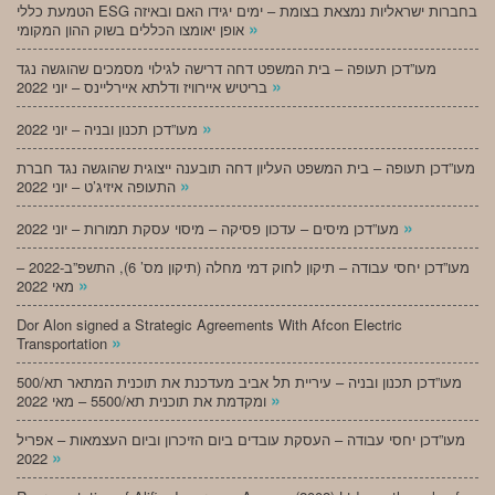
הטמעת כללי ESG בחברות ישראליות נמצאת בצומת – ימים יגידו האם ובאיזה
»
אופן יאומצו הכללים בשוק ההון המקומי
מעו”דכן תעופה – בית המשפט דחה דרישה לגילוי מסמכים שהוגשה נגד
»
בריטיש איירוויז ודלתא איירליינס – יוני 2022
»
מעו”דכן תכנון ובניה – יוני 2022
מעו”דכן תעופה – בית המשפט העליון דחה תובענה ייצוגית שהוגשה נגד חברת
»
התעופה איזיג’ט – יוני 2022
»
מעו”דכן מיסים – עדכון פסיקה – מיסוי עסקת תמורות – יוני 2022
מעו”דכן יחסי עבודה – תיקון לחוק דמי מחלה (תיקון מס’ 6), התשפ”ב-2022 –
»
מאי 2022
Dor Alon signed a Strategic Agreements With Afcon Electric
»
Transportation
מעו”דכן תכנון ובניה – עיריית תל אביב מעדכנת את תוכנית המתאר תא/500
»
ומקדמת את תוכנית תא/5500 – מאי 2022
מעו”דכן יחסי עבודה – העסקת עובדים ביום הזיכרון וביום העצמאות – אפריל
»
2022