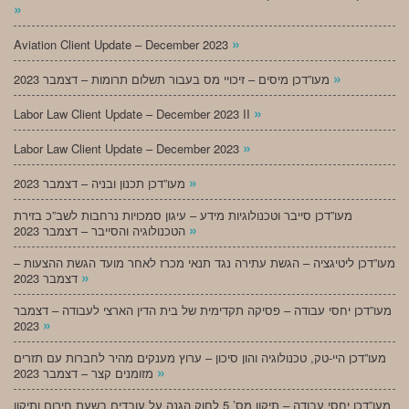
»
»
Aviation Client Update – December 2023
»
מעו”דכן מיסים – זיכויי מס בעבור תשלום תרומות – דצמבר 2023
»
Labor Law Client Update – December 2023 II
»
Labor Law Client Update – December 2023
»
מעו”דכן תכנון ובניה – דצמבר 2023
מעו”דכן סייבר וטכנולוגיות מידע – עיגון סמכויות נרחבות לשב”כ בזירת
»
הטכנולוגיה והסייבר – דצמבר 2023
מעו”דכן ליטיגציה – הגשת עתירה נגד תנאי מכרז לאחר מועד הגשת ההצעות –
»
דצמבר 2023
מעו”דכן יחסי עבודה – פסיקה תקדימית של בית הדין הארצי לעבודה – דצמבר
»
2023
מעו”דכן היי-טק, טכנולוגיה והון סיכון – ערוץ מענקים מהיר לחברות עם תזרים
»
מזומנים קצר – דצמבר 2023
מעו”דכן יחסי עבודה – תיקון מס’ 5 לחוק הגנה על עובדים בשעת חירום ותיקון