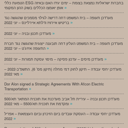
הטמעת כללי ESG בחברות ישראליות נמצאת בצומת – ימים יגידו האם ובאיזה
»
אופן יאומצו הכללים בשוק ההון המקומי
מעו”דכן תעופה – בית המשפט דחה דרישה לגילוי מסמכים שהוגשה נגד
»
בריטיש איירוויז ודלתא איירליינס – יוני 2022
»
מעו”דכן תכנון ובניה – יוני 2022
מעו”דכן תעופה – בית המשפט העליון דחה תובענה ייצוגית שהוגשה נגד חברת
»
התעופה איזיג’ט – יוני 2022
»
מעו”דכן מיסים – עדכון פסיקה – מיסוי עסקת תמורות – יוני 2022
מעו”דכן יחסי עבודה – תיקון לחוק דמי מחלה (תיקון מס’ 6), התשפ”ב-2022 –
»
מאי 2022
Dor Alon signed a Strategic Agreements With Afcon Electric
»
Transportation
מעו”דכן תכנון ובניה – עיריית תל אביב מעדכנת את תוכנית המתאר תא/500
»
ומקדמת את תוכנית תא/5500 – מאי 2022
מעו”דכן יחסי עבודה – העסקת עובדים ביום הזיכרון וביום העצמאות – אפריל
»
2022