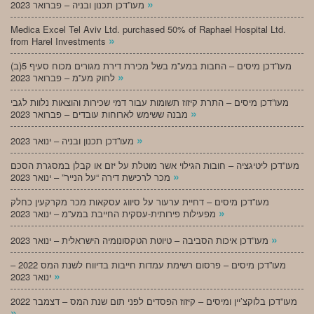
»
מעו”דכן תכנון ובניה – פברואר 2023
Medica Excel Tel Aviv Ltd. purchased 50% of Raphael Hospital Ltd.
»
from Harel Investments
מעו”דכן מיסים – החבות במע”מ בשל מכירת דירת מגורים מכוח סעיף 5(ב)
»
לחוק מע”מ – פברואר 2023
מעו”דכן מיסים – התרת קיזוז תשומות עבור דמי שכירות והוצאות נלוות לגבי
»
מבנה ששימש לארוחות עובדים – פברואר 2023
»
מעו”דכן תכנון ובניה – ינואר 2023
מעו”דכן ליטיגציה – חובות הגילוי אשר מוטלת על יזם או קבלן במסגרת הסכם
»
מכר לרכישת דירה “על הנייר” – ינואר 2023
מעו”דכן מיסים – דחיית ערעור על סיווג עסקאות מכר מקרקעין כחלק
»
מפעילות פירותית-עסקית החייבת במע”מ – ינואר 2023
»
מעו”דכן איכות הסביבה – טיוטת הטקסונומיה הישראלית – ינואר 2023
מעו”דכן מיסים – פרסום רשימת עמדות חייבות בדיווח לשנת המס 2022 –
»
ינואר 2023
מעו”דכן בלוקצ’יין ומיסים – קיזוז הפסדים לפני תום שנת המס – דצמבר 2022
»