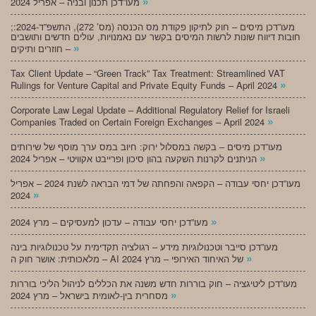
»
מעו”דכן תכנון ובניה – אפריל 2024
;מעו”דכן מיסים – חוק לתיקון פקודת מס הכנסה (מס’ 272), התשפ”ד-2024:
חובות דיווח שונות לרשות המיסים בקשר עם נאמנויות, עולים חדשים ותושבים
»
חוזרים ותיקים –
Tax Client Update – “Green Track” Tax Treatment: Streamlined VAT
»
Rulings for Venture Capital and Private Equity Funds – April 2024
Corporate Law Legal Update – Additional Regulatory Relief for Israeli
»
Companies Traded on Certain Foreign Exchanges – April 2024
מעו”דכן מיסים – בקשה במסלול ירוק: חיוב במס ערך מוסף של שירותים
»
הניתנים לקרנות השקעה בהון סיכון ופרייבט אקוויטי – אפריל 2024
מעו”דכן יחסי עבודה – הקפאה והפחתה של דמי הבראה לשנת 2024 – אפריל
»
2024
»
מעו”דכן יחסי עבודה – עדכון למעסיקים – מרץ 2024
מעו”דכן סייבר וטכנולוגיות מידע – רגולציה תקדימית על טכנולוגיות בינה
»
מלאכותית: אושר חוק ה – AI של האיחוד האירופי – מרץ 2024
מעו”דכן ליטיגציה – חוק בוררות חדש משנה את הכללים לניהול הליכי בוררות
»
מסחרית בין-לאומית בישראל – מרץ 2024