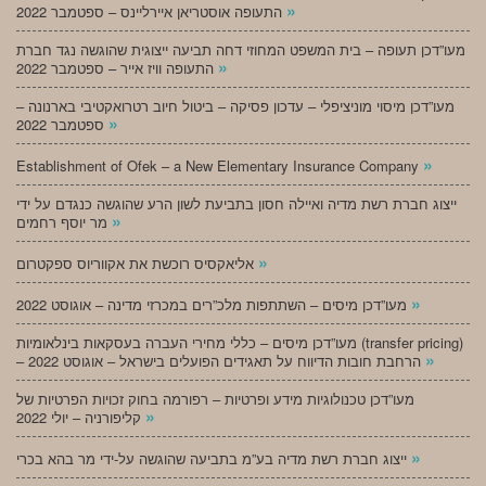
»
התעופה אוסטריאן איירליינס – ספטמבר 2022
מעו”דכן תעופה – בית המשפט המחוזי דחה תביעה ייצוגית שהוגשה נגד חברת
»
התעופה וויז אייר – ספטמבר 2022
מעו”דכן מיסוי מוניציפלי – עדכון פסיקה – ביטול חיוב רטרואקטיבי בארנונה –
»
ספטמבר 2022
»
Establishment of Ofek – a New Elementary Insurance Company
ייצוג חברת רשת מדיה ואיילה חסון בתביעת לשון הרע שהוגשה כנגדם על ידי
»
מר יוסף רחמים
»
אליאקסיס רוכשת את אקווריוס ספקטרום
»
מעו”דכן מיסים – השתתפות מלכ”רים במכרזי מדינה – אוגוסט 2022
מעו”דכן מיסים – כללי מחירי העברה בעסקאות בינלאומיות (transfer pricing)
»
– הרחבת חובות הדיווח על תאגידים הפועלים בישראל – אוגוסט 2022
מעו”דכן טכנולוגיות מידע ופרטיות – רפורמה בחוק זכויות הפרטיות של
»
קליפורניה – יולי 2022
»
ייצוג חברת רשת מדיה בע”מ בתביעה שהוגשה על-ידי מר בהא בכרי