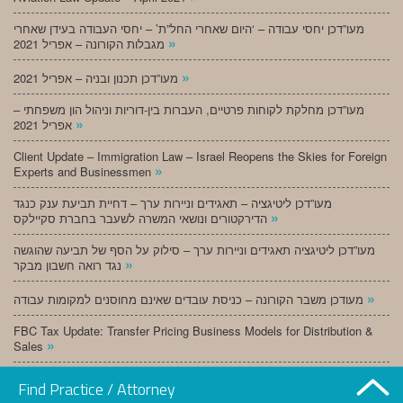
מעו”דכן יחסי עבודה – ‘היום שאחרי החל”ת’ – יחסי העבודה בעידן שאחרי
»
מגבלות הקורונה – אפריל 2021
»
מעו”דכן תכנון ובניה – אפריל 2021
מעו”דכן מחלקת לקוחות פרטיים, העברות בין-דוריות וניהול הון משפחתי –
»
אפריל 2021
Client Update – Immigration Law – Israel Reopens the Skies for Foreign
»
Experts and Businessmen
מעו”דכן ליטיגציה – תאגידים וניירות ערך – דחיית תביעת ענק כנגד
»
הדירקטורים ונושאי המשרה לשעבר בחברת סקיילקס
מעו”דכן ליטיגציה תאגידים וניירות ערך – סילוק על הסף של תביעה שהוגשה
»
נגד רואה חשבון מבקר
»
מעודכן משבר הקורונה – כניסת עובדים שאינם מחוסנים למקומות עבודה
FBC Tax Update: Transfer Pricing Business Models for Distribution &
»
Sales
»
מעו”דכן תכנון ובניה – מרץ 2021
Find Practice / Attorney