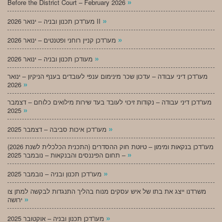
»
Before the District Court – February 2026
»
מעו”דכן תכנון ובניה – ינואר 2026 II
»
מעו”דכן קניין רוחני ופטנטים – ינואר 2026
»
מעודכן תכנון ובניה – ינואר 2026
מעו”דכן דיני עבודה – עדכון שכר מינימום ענפי לעובדים בענף הניקיון – ינואר
»
2026
מעו”דכן דיני עבודה – נקודות זיכוי לעובד בעד שירות מילואים כלוחם – דצמבר
»
2025
»
מעו”דכן איכות סביבה – דצמבר 2025
מעו”דכן בנקאות ומימון – טיוטת חוק ההסדרים (התכנית הכלכלית לשנת 2026)
»
– תחום הפיננסים והבנקאות – נובמבר 2025
»
מעו”דכן תכנון ובניה – נובמבר 2025
משרדנו ייצג את בתו של איש עסקים מנוח בהליך התנגדות לבקשה למתן צו
»
ירושה
»
מעו”דכן תכנון ובניה – אוקטובר 2025