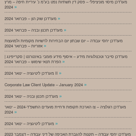
מעו”דכן מיסוי מוניציפלי – פסק דין תשתיות נפט בע”מ נ’ עיריית חיפה – מרץ
»
2024
»
מעו”דכן שוק הון – פברואר 2024
»
מעו”דכן תכנון ובניה – פברואר 2024
מעו”דכן יחסי עבודה – יום שבתון יום הבחירות לרשויות מקומיות ולמועצות
»
אזוריות – פברואר 2024
מעו”דכן סייבר וטכנולוגיות מידע – איסוף מידע פומבי באינטרנט | סקרייפינג |
»
הפרת תנאי שימוש – פברואר 2024
»
מעו”דכן ליטיגציה – ינואר 2024 II
»
Corporate Law Client Update – January 2024
»
מעו”דכן תכנון ובניה – ינואר 2024
מעו”דכן רגולציה – צו הארכת תקופות ודחיית מועדים התשפ”ד-2024 – ינואר
»
2024
»
מעו”דכן ליטיגציה – ינואר 2024
מעו”דכן יחסי עבודה – תקנות להגברת האכיפה של דיני עבודה – דצמבר 2023