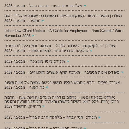
»
מעו”דכן תכנון ובניה – חרבות ברזל – נובמבר 2023
מעו”דכן מיסים – מתווי המענקים והפיצויים השונים כפי שפורסמו על ידי רשות
»
המסים – נובמבר 2023
Labor Law Client Update – A Guide for Employers – “Iron Swords” War –
»
November 2023
מעו”דכן רה-לוקיישן וניוד כישרונות גלובלי – הקצאה חדשה לקבלת היתרים
»
להעסקת עובדים זרים בענפי התעשייה – נובמבר 2023
»
מעו”דכן מיסוי מוניציפלי – נובמבר 2023
»
מעו”דכן איכות הסביבה – הארכת תוקף אישורים רגולטוריים – נובמבר 2023
מעו”דכן מיסים – דנ”א ביהמ”ש העליון בנושא רכישה עצמית של מניות שאינה
»
פרו-ראטה – נובמבר 2023
מעו”דכן בנקאות ומימון – פרסום צו דחיית מועדים (הוראת שעה – חרבות
ברזל) (חוזה, פסק דין או תשלום לרשות) (הארכת התקופה הקובעת ותקופת
»
הדחייה), התשפ”ד-2023
»
מעו”דכן יחסי עבודה – מלחמת חרבות ברזל – נובמבר 2023
»
מעו”דכן תכנון ובניה – חרבות ברזל – נובמבר 2023