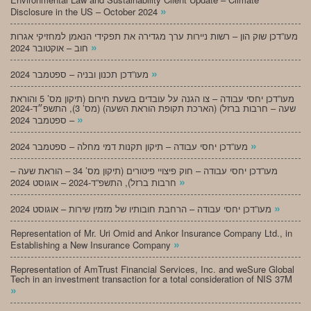
»
Disclosure in the US – October 2024
מעו”דכן שוק הון – רשות ניירות ערך מגדירה את תפקידי הנאמן למחזיקי אגרות
»
חוב – אוקטובר 2024
»
מעו”דכן תכנון ובניה – ספטמבר 2024
מעו”דכן יחסי עבודה – צו הגנה על עובדים בשעת חירום (תיקון מס’ 5 והוראת
שעה – חרבות ברזל) (הארכת תקופת הוראת השעה) (מס’ 3), התשפ״ד-2024
»
– ספטמבר 2024
»
מעו”דכן יחסי עבודה – תיקון תקנות דמי מחלה – ספטמבר 2024
מעו”דכן יחסי עבודה – חוק פיצויי פיטורים (תיקון מס’ 34 – הוראת שעה –
»
חרבות ברזל), התשפ”ד-2024 – אוגוסט 2024
»
מעו”דכן יחסי עבודה – הרחבת חובותיו של מזמין שירות – אוגוסט 2024
Representation of Mr. Uri Omid and Ankor Insurance Company Ltd., in
»
Establishing a New Insurance Company
Representation of AmTrust Financial Services, Inc. and weSure Global
Tech in an investment transaction for a total consideration of NIS 37M
»