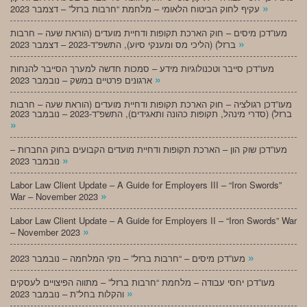
»
עקיף לחוק הביטוח הלאומי – מלחמת “חרבות ברזל” – דצמבר 2023
מעו”דכן מיסים – חוק הארכת תקופות ודחיית מועדים (הוראת שעה – חרבות
»
ברזל) (הליכי מס ומענקי סיוע), התשפ”ד-2023 – דצמבר 2023
מעו”דכן סייבר וטכנולוגיות מידע – סמכות חדשה למערך הסייבר להנחות
»
ארגונים פרטיים במשק – נובמבר 2023
מעו”דכן רגולציה – חוק הארכת תקופות ודחיית מועדים (הוראת שעה – חרבות
ברזל) (סדרי מינהל, תקופות כהונה ותאגידים), התשפ”ד-2023 – נובמבר 2023
»
מעו”דכן שוק הון – הארכת תקופות ודחיית מועדים הקבועים בחוק החברות –
»
נובמבר 2023
Labor Law Client Update – A Guide for Employers III – “Iron Swords”
»
War – November 2023
Labor Law Client Update – A Guide for Employers II – “Iron Swords” War
»
– November 2023
»
מעו”דכן מיסים – “חרבות ברזל” – נזקי המלחמה – נובמבר 2023
מעו”דכן יחסי עבודה – מלחמת “חרבות ברזל” – מתווה הפיצויים לעסקים
»
והקלות בחל”ת – נובמבר 2023