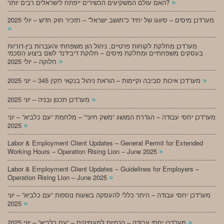
»
האם עולם המשקיעים הכשירים ייפתח לישראלים רבים יותר?
מעו”דכן מיסים – סיווגו של יחיד כ”תושב ישראל” – תזכיר חוק חדש – יולי 2025
»
מעו”דכן מחלקת לקוחות פרטיים, ניהול הון משפחתי והעברות בין-דוריות
בעסקים משפחתיים ומחלקת מיסים – חלוקת דיבידנד לשם ביצוע הסכמי
»
חלוקה – יולי 2025
»
מעו”דכן איכות סביבה וקיימות – הוראת ניהול בנקאי תקין 345 – יוני 2025
»
מעו”דכן תכנון ובניה – יוני 2025
מעו”דכן יחסי עבודה – הגדרת המושג “משק חיוני” – מלחמת “עם כלביא” – יוני
»
2025
Labor & Employment Client Updates – General Permit for Extended
»
Working Hours – Operation Rising Lion – June 2025
Labor & Employment Client Updates – Guidelines for Employers –
»
Operation Rising Lion – June 2025
מעו”דכן יחסי עבודה – היתר כללי להעסקה בשעות נוספות “עם כלביא” – יוני
»
2025
»
מעו”דכן יחסי עבודה – הנחיות למעסיקים – “עם כלביא” – יוני 2025