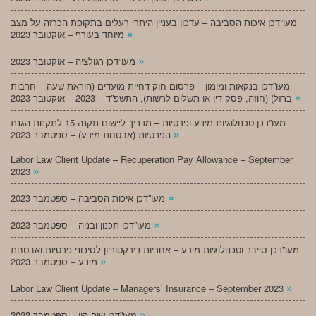
מעו”דכן איכות הסביבה – עדכון בעניין היתרי רעלים בתקופת הכרזה על מצב
»
מיוחד בעורף – אוקטובר 2023
»
מעו”דכן רגולציה – אוקטובר 2023
מעו”דכן בנקאות ומימון – פרסום חוק דחיית מועדים (הוראת שעה – חרבות
»
ברזל) (חוזה, פסק דין או תשלום לרשות), התשפ”ד – 2023 – אוקטובר 2023
מעו”דכן טכנולוגיות מידע ופרטיות – מדריך ליישום תקנה 15 לתקנות הגנת
»
הפרטיות (אבטחת מידע) – ספטמבר 2023
Labor Law Client Update – Recuperation Pay Allowance – September
»
2023
»
מעו”דכן איכות הסביבה – ספטמבר 2023
»
מעו”דכן תכנון ובניה – ספטמבר 2023
מעו”דכן סייבר וטכנולוגיות מידע – אחריות דירקטוריון לסיכוני פרטיות ואבטחת
»
מידע – ספטמבר 2023
»
Labor Law Client Update – Managers’ Insurance – September 2023
»
מעו”דכן שוק הון – ספטמבר 2023