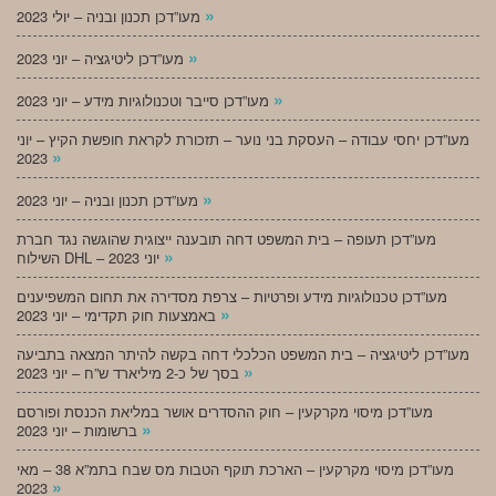
»
מעו”דכן תכנון ובניה – יולי 2023
»
מעו”דכן ליטיגציה – יוני 2023
»
מעו”דכן סייבר וטכנולוגיות מידע – יוני 2023
מעו”דכן יחסי עבודה – העסקת בני נוער – תזכורת לקראת חופשת הקיץ – יוני
»
2023
»
מעו”דכן תכנון ובניה – יוני 2023
מעו”דכן תעופה – בית המשפט דחה תובענה ייצוגית שהוגשה נגד חברת
»
השילוח DHL – יוני 2023
מעו”דכן טכנולוגיות מידע ופרטיות – צרפת מסדירה את תחום המשפיענים
»
באמצעות חוק תקדימי – יוני 2023
מעו”דכן ליטיגציה – בית המשפט הכלכלי דחה בקשה להיתר המצאה בתביעה
»
בסך של כ-2 מיליארד ש”ח – יוני 2023
מעו”דכן מיסוי מקרקעין – חוק ההסדרים אושר במליאת הכנסת ופורסם
»
ברשומות – יוני 2023
מעו”דכן מיסוי מקרקעין – הארכת תוקף הטבות מס שבח בתמ”א 38 – מאי
»
2023