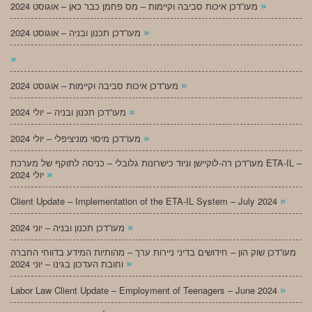
»
מעו”דכן איכות סביבה וקיימות – מס פחמן כבר כאן – אוגוסט 2024
»
מעו”דכן תכנון ובניה – אוגוסט 2024
»
»
מעו”דכן איכות סביבה וקיימות – אוגוסט 2024
»
מעו”דכן תכנון ובניה – יולי 2024
»
מעו”דכן מיסוי מוניציפלי – יולי 2024
מעו”דכן רה-לוקיישן וניוד כישרונות גלובלי – כניסה לתוקף של מערכת ETA-IL –
»
יולי 2024
»
Client Update – Implementation of the ETA-IL System – July 2024
»
מעו”דכן תכנון ובניה – יוני 2024
מעו”דכן שוק הון – חידושים בדיני ניירות ערך – מהותיות המידע בדווחי החברה
»
וחובת העדכון בגינו – יוני 2024
»
Labor Law Client Update – Employment of Teenagers – June 2024