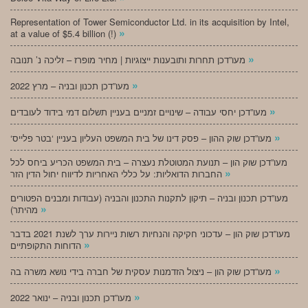
Representation of Tower Semiconductor Ltd. in its acquisition by Intel,
»
at a value of $5.4 billion (!)
»
מעו”דכן תחרות ותובענות ייצוגיות | מחיר מופרז – זליכה נ’ תנובה
»
מעו”דכן תכנון ובניה – מרץ 2022
»
מעו”דכן יחסי עבודה – שינויים זמניים בעניין תשלום דמי בידוד לעובדים
»
‘מעו”דכן שוק ההון – פסק דינו של בית המשפט העליון בעניין ‘בטר פלייס
מעו”דכן שוק הון – תנועת המטוטלת נעצרה – בית המשפט הכריע ביחס לכל
»
החברות הדואליות: על כללי האחריות לדיווח יחול הדין הזר
מעו”דכן תכנון ובניה – תיקון לתקנות התכנון והבניה (עבודות ומבנים הפטורים
»
מהיתר)
מעו”דכן שוק הון – עדכוני חקיקה והנחיות רשות ניירות ערך לשנת 2021 בדבר
»
הדוחות התקופתיים
»
מעו”דכן שוק הון – ניצול הזדמנות עסקית של חברה בידי נושא משרה בה
»
מעו”דכן תכנון ובניה – ינואר 2022