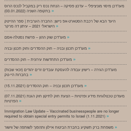
מעו”דכן מיסוי מוניציפלי – עדכון פסיקה – הנחת נכס ריק במקביל לנכס הרוס
»
בתקופה השניה (03.01.2022)
היעד הבא של רכבת הסטארט-אפ ניישן: החברה הערבית | ספר ההייטק
»
הישראלי 2021 – עיתון דה מרקר
»
מעו”דכן שוק ההון – פרשת נסטלה-אסם
»
מעו”דכן תכנון ובניה – חוק ההסדרים וחוק תכנון ובניה
»
מעו”דכן התחדשות עירונית – חוק ההסדרים
מעו”דכן הגירה – רישיון עבודה להעסקת עובדים זרים יהודים (זכאי שבות)
»
בחברות היי-טק
»
מעו”דכן תכנון ובניה – חוק ההסדרים (15.11.2021)
(07.11.2021) מעודכן טכנולוגיות מידע ופרטיות – הצעת חוק לתיקון חוק הגנת
»
הפרטיות
Immigration Law Update – Vaccinated businesspeople are no longer
»
required to obtain special entry permits to Israel (1.11.2021)
»
משפחת ברק תשקיע בחברת הביטוח איילון ותהפוך לשותפה של ווישור