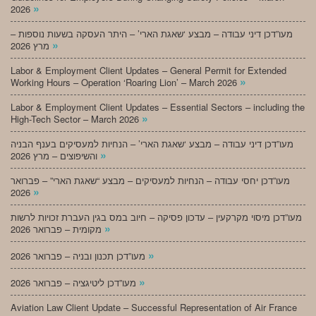
»
2026
מעו”דכן דיני עבודה – מבצע ‘שאגת הארי’ – היתר העסקה בשעות נוספות –
»
מרץ 2026
Labor & Employment Client Updates – General Permit for Extended
»
Working Hours – Operation ‘Roaring Lion’ – March 2026
Labor & Employment Client Updates – Essential Sectors – including the
»
High-Tech Sector – March 2026
מעו”דכן דיני עבודה – מבצע ‘שאגת הארי’ – הנחיות למעסיקים בענף הבניה
»
והשיפוצים – מרץ 2026
מעו”דכן יחסי עבודה – הנחיות למעסיקים – מבצע “שאגת הארי” – פברואר
»
2026
מעו”דכן מיסוי מקרקעין – עדכון פסיקה – חיוב במס בגין העברת זכויות לרשות
»
מקומית – פברואר 2026
»
מעו”דכן תכנון ובניה – פברואר 2026
»
מעו”דכן ליטיגציה – פברואר 2026
Aviation Law Client Update – Successful Representation of Air France