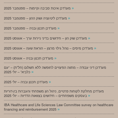
»
מעו”דכן איכות סביבה וקיימות – ספטמבר 2025
»
מעו”דכן ליטיגציה ושוק ההון – ספטמבר 2025
»
מעו”דכן תכנון ובניה – ספטמבר 2025
»
מעו”דכן שוק הון – חידושים בדיני ניירות ערך – אוגוסט 2025
»
מעו”דכן מיסים – נוהל גילוי מרצון – הוראת שעה – אוגוסט 2025
»
מעו”דכן תכנון ובניה – אוגוסט 2025
מעו”דכן דיני עבודה – מתווה הפיצויים לחופשה ללא תשלום (חל”ת) – “עם
»
כלביא” – יולי 2025
»
מעו”דכן תכנון ובניה – יולי 2025
מעו”דכן מחלקת לקוחות פרטיים, ניהול הון משפחתי והעברות בין-דוריות
»
בעסקים משפחתיים – חידושים בצוואות הדדיות – יולי 2025
IBA Healthcare and Life Sciences Law Committee survey on healthcare
»
financing and reimbursement 2025