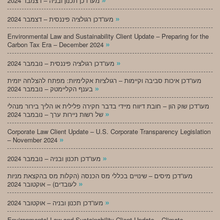
מעו”דכן תכנון ובניה – דצמבר 2024
»
מעו”דכן רגולציה פיננסית – דצמבר 2024
Environmental Law and Sustainability Client Update – Preparing for the
»
Carbon Tax Era – December 2024
»
מעו”דכן רגולציה פיננסית – נובמבר 2024
מעו”דכן איכות סביבה וקיימות – רגולציות אקלימיות: מפתח להצלחה יזמית
»
בענף הקליימטק – נובמבר 2024
מעו”דכן שוק הון – חובת דיווח מיידי בדבר חקירה פלילית או הליך בירור מנהלי
»
של רשות ניירות ערך – נובמבר 2024
Corporate Law Client Update – U.S. Corporate Transparency Legislation
»
– November 2024
»
מעו”דכן תכנון ובניה – נובמבר 2024
מעו”דכן מיסים – שינויים בכללי מס הכנסה (הקלות מס בהקצאת מניות
»
לעובדים) – אוקטובר 2024
»
מעו”דכן תכנון ובניה – אוקטובר 2024
Environmental Law and Sustainability Client Update – Climate