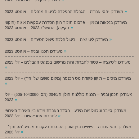
»
מעו”דכן יחסי עבודה – הגבלת ההפקדה לביטוח מנהלים – אוגוסט 2023
מעו”דכן בנקאות ומימון – פרסום תזכיר חוק הסדרת עסקאות איגוח (תיקוני
»
חקיקה), התשפ”ג 2023 – אוגוסט 2023
»
מעו”דכן ליטיגציה – ביטול הלכת פיצול הסעדים – אוגוסט 2023
»
מעו”דכן תכנון ובניה – אוגוסט 2023
מעו”דכן ליטיגציה – פטור לחברות זרות מרישום בפנקס הקבלנים – יולי 2023
»
מעו”דכן מיסים – תיקון פקודת מס הכנסה (מקום מושבו של יחיד) – יולי 2023
»
מעו”דכן תכנון ובניה – תכנית כוללנית חולון ח/2040 (מס’ 505-1043090) – יולי
»
2023
מעו”דכן סייבר וטכנולוגיות מידע – הסדר העברת מידע בין האיחוד האירופי
»
לחברות אמריקאיות – יולי 2023
מעו”דכן יחסי עבודה – פיצויים בגין אובדן הכנסות בעקבות מבצע “מגן וחץ” –
»
יולי 2023