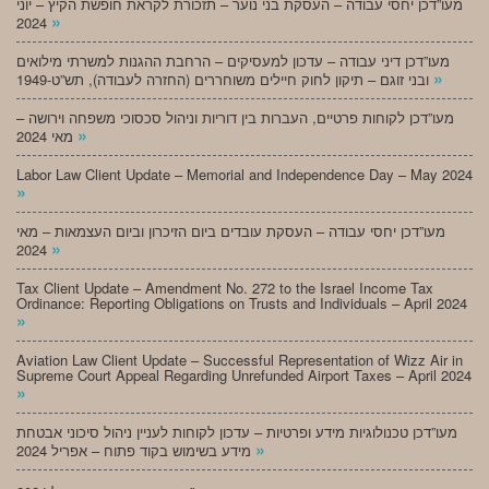
מעו”דכן יחסי עבודה – העסקת בני נוער – תזכורת לקראת חופשת הקיץ – יוני
»
2024
מעו”דכן דיני עבודה – עדכון למעסיקים – הרחבת ההגנות למשרתי מילואים
»
ובני זוגם – תיקון לחוק חיילים משוחררים (החזרה לעבודה), תש”ט-1949
מעו”דכן לקוחות פרטיים, העברות בין דוריות וניהול סכסוכי משפחה וירושה –
»
מאי 2024
Labor Law Client Update – Memorial and Independence Day – May 2024
»
מעו”דכן יחסי עבודה – העסקת עובדים ביום הזיכרון וביום העצמאות – מאי
»
2024
Tax Client Update – Amendment No. 272 to the Israel Income Tax
Ordinance: Reporting Obligations on Trusts and Individuals – April 2024
»
Aviation Law Client Update – Successful Representation of Wizz Air in
Supreme Court Appeal Regarding Unrefunded Airport Taxes – April 2024
»
מעו”דכן טכנולוגיות מידע ופרטיות – עדכון לקוחות לעניין ניהול סיכוני אבטחת
»
מידע בשימוש בקוד פתוח – אפריל 2024