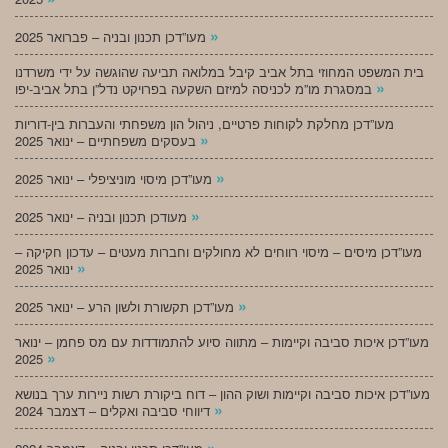
»
מעו”דכן תכנון ובניה – פברואר 2025
בית המשפט המחוזי בתל אביב קיבל במלואה תביעה שהוגשה על ידי משרדנו
»
במסגרת מו”מ לכניסה למיזם השקעה בפרויקט נדל”ן בתל אביב-יפו
מעו”דכן מחלקת לקוחות פרטיים, ניהול הון משפחתי והעברות בין-דוריות
»
בעסקים משפחתיים – ינואר 2025
»
מעו”דכן מיסוי מוניציפלי – ינואר 2025
»
מעודכן תכנון ובניה – ינואר 2025
מעו”דכן מיסים – מיסוי רווחים לא מחולקים וחברות מעטים – עדכון חקיקה –
»
ינואר 2025
»
מעו”דכן תקשורת ולשון הרע – ינואר 2025
מעו”דכן איכות סביבה וקיימות – מתווה סיוע להתמודדות עם מס פחמן – ינואר
»
2025
מעו”דכן איכות סביבה וקיימות ושוק ההון – דוח ביקורת רשות ניירות ערך בנושא
»
דיווחי סביבה ואקלים – דצמבר 2024
»