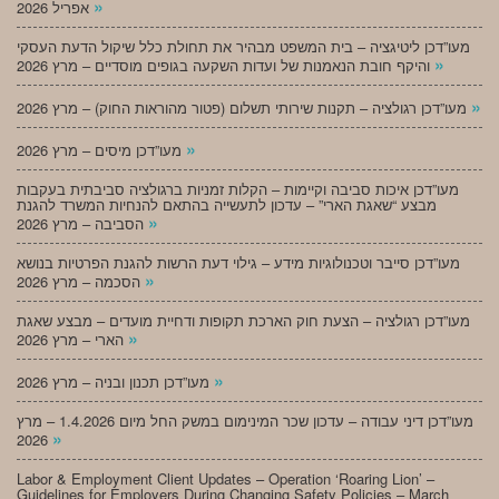
»
אפריל 2026
מעו”דכן ליטיגציה – בית המשפט מבהיר את תחולת כלל שיקול הדעת העסקי
»
והיקף חובת הנאמנות של ועדות השקעה בגופים מוסדיים – מרץ 2026
»
מעו”דכן רגולציה – תקנות שירותי תשלום (פטור מהוראות החוק) – מרץ 2026
»
מעו”דכן מיסים – מרץ 2026
מעו”דכן איכות סביבה וקיימות – הקלות זמניות ברגולציה סביבתית בעקבות
מבצע “שאגת הארי” – עדכון לתעשייה בהתאם להנחיות המשרד להגנת
»
הסביבה – מרץ 2026
מעו”דכן סייבר וטכנולוגיות מידע – גילוי דעת הרשות להגנת הפרטיות בנושא
»
הסכמה – מרץ 2026
מעו”דכן רגולציה – הצעת חוק הארכת תקופות ודחיית מועדים – מבצע שאגת
»
הארי – מרץ 2026
»
מעו”דכן תכנון ובניה – מרץ 2026
מעו”דכן דיני עבודה – עדכון שכר המינימום במשק החל מיום 1.4.2026 – מרץ
»
2026
Labor & Employment Client Updates – Operation ‘Roaring Lion’ –
Guidelines for Employers During Changing Safety Policies – March