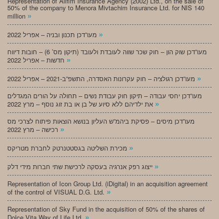
Representation of Alifim Insurance Agency (2002) Ltd., on the sale of
50% of the company to Menora Mivtachim Insurance Ltd. for NIS 140
»
million
»
מעו”דכן תכנון ובניה – אפריל 2022
מעו”דכן שוק הון – חוק שכר שווה לעובדת ולעובד (תיקון מס’ 6) – חובות דיווח
»
חדשות – אפריל 2022
»
מעו”דכן רגולציה – חוק עקרונות האסדרה, התשפ”ב-2021 – אפריל 2022
מעו”דכן יחסי עבודה – תיקון חוק עבודת נשים – תחולה על הורים המגדלים
»
את ילדיהם ללא סיוע של בן או בת זוג נוסף – מרץ 2022
מעו”דכן מיסים – פסיקת ביהמ”ש העליון בנושא הוצאות פיתוח לצרכי מס
»
רכישה – מרץ 2022
»
מכירת השליטה בגסטטנרטק לחברת מטריקס
»
ייצוג רפק אנרגיה בעסקה לרכישת שתי חברות מידי דלק
Representation of Icon Group Ltd. (iDigital) in an acquisition agreement
»
of the control of VISUAL D.G. Ltd.
Representation of Sky Fund in the acquisition of 50% of the shares of
»
Dolce Vita Way of Life Ltd.