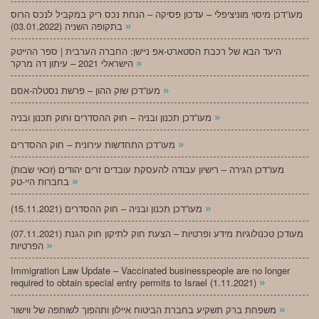
מעו”דכן מיסוי מוניציפלי – עדכון פסיקה – הנחת נכס ריק במקביל לנכס הרוס
»
בתקופה השניה (03.01.2022)
היעד הבא של רכבת הסטארט-אפ ניישן: החברה הערבית | ספר ההייטק
»
הישראלי 2021 – עיתון דה מרקר
»
מעו”דכן שוק ההון – פרשת נסטלה-אסם
»
מעו”דכן תכנון ובניה – חוק ההסדרים וחוק תכנון ובניה
»
מעו”דכן התחדשות עירונית – חוק ההסדרים
מעו”דכן הגירה – רישיון עבודה להעסקת עובדים זרים יהודים (זכאי שבות)
»
בחברות היי-טק
»
מעו”דכן תכנון ובניה – חוק ההסדרים (15.11.2021)
(07.11.2021) מעודכן טכנולוגיות מידע ופרטיות – הצעת חוק לתיקון חוק הגנת
»
הפרטיות
Immigration Law Update – Vaccinated businesspeople are no longer
»
required to obtain special entry permits to Israel (1.11.2021)
»
משפחת ברק תשקיע בחברת הביטוח איילון ותהפוך לשותפה של ווישור