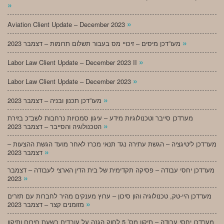
»
»
Aviation Client Update – December 2023
»
מעו”דכן מיסים – זיכויי מס בעבור תשלום תרומות – דצמבר 2023
»
Labor Law Client Update – December 2023 II
»
Labor Law Client Update – December 2023
»
מעו”דכן תכנון ובניה – דצמבר 2023
מעו”דכן סייבר וטכנולוגיות מידע – עיגון סמכויות נרחבות לשב”כ בזירת
»
הטכנולוגיה והסייבר – דצמבר 2023
מעו”דכן ליטיגציה – הגשת עתירה נגד תנאי מכרז לאחר מועד הגשת ההצעות –
»
דצמבר 2023
מעו”דכן יחסי עבודה – פסיקה תקדימית של בית הדין הארצי לעבודה – דצמבר
»
2023
מעו”דכן היי-טק, טכנולוגיה והון סיכון – ערוץ מענקים מהיר לחברות עם תזרים
»
מזומנים קצר – דצמבר 2023
מעו”דכן יחסי עבודה – תיקון מס’ 5 לחוק הגנה על עובדים בשעת חירום ותיקון