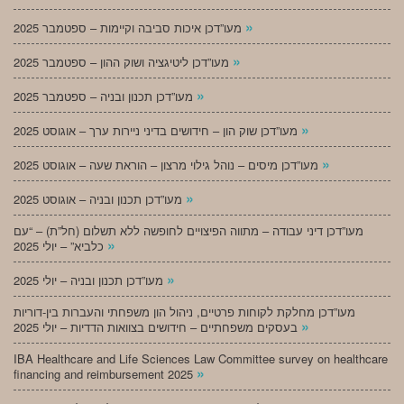
»
מעו”דכן איכות סביבה וקיימות – ספטמבר 2025
»
מעו”דכן ליטיגציה ושוק ההון – ספטמבר 2025
»
מעו”דכן תכנון ובניה – ספטמבר 2025
»
מעו”דכן שוק הון – חידושים בדיני ניירות ערך – אוגוסט 2025
»
מעו”דכן מיסים – נוהל גילוי מרצון – הוראת שעה – אוגוסט 2025
»
מעו”דכן תכנון ובניה – אוגוסט 2025
מעו”דכן דיני עבודה – מתווה הפיצויים לחופשה ללא תשלום (חל”ת) – “עם
»
כלביא” – יולי 2025
»
מעו”דכן תכנון ובניה – יולי 2025
מעו”דכן מחלקת לקוחות פרטיים, ניהול הון משפחתי והעברות בין-דוריות
»
בעסקים משפחתיים – חידושים בצוואות הדדיות – יולי 2025
IBA Healthcare and Life Sciences Law Committee survey on healthcare
»
financing and reimbursement 2025