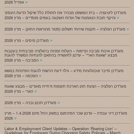
»
אפריל 2026
מעו”דכן ליטיגציה – בית המשפט מבהיר את תחולת כלל שיקול הדעת העסקי
»
והיקף חובת הנאמנות של ועדות השקעה בגופים מוסדיים – מרץ 2026
»
מעו”דכן רגולציה – תקנות שירותי תשלום (פטור מהוראות החוק) – מרץ 2026
»
מעו”דכן מיסים – מרץ 2026
מעו”דכן איכות סביבה וקיימות – הקלות זמניות ברגולציה סביבתית בעקבות
מבצע “שאגת הארי” – עדכון לתעשייה בהתאם להנחיות המשרד להגנת
»
הסביבה – מרץ 2026
מעו”דכן סייבר וטכנולוגיות מידע – גילוי דעת הרשות להגנת הפרטיות בנושא
»
הסכמה – מרץ 2026
מעו”דכן רגולציה – הצעת חוק הארכת תקופות ודחיית מועדים – מבצע שאגת
»
הארי – מרץ 2026
»
מעו”דכן תכנון ובניה – מרץ 2026
מעו”דכן דיני עבודה – עדכון שכר המינימום במשק החל מיום 1.4.2026 – מרץ
»
2026
Labor & Employment Client Updates – Operation ‘Roaring Lion’ –
Guidelines for Employers During Changing Safety Policies – March