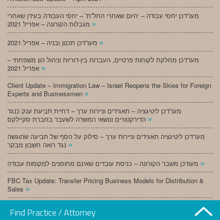
מעו”דכן יחסי עבודה – ‘היום שאחרי החל”ת’ – יחסי העבודה בעידן שאחרי
»
מגבלות הקורונה – אפריל 2021
»
מעו”דכן תכנון ובניה – אפריל 2021
מעו”דכן מחלקת לקוחות פרטיים, העברות בין-דוריות וניהול הון משפחתי –
»
אפריל 2021
Client Update – Immigration Law – Israel Reopens the Skies for Foreign
»
Experts and Businessmen
מעו”דכן ליטיגציה – תאגידים וניירות ערך – דחיית תביעת ענק כנגד
»
הדירקטורים ונושאי המשרה לשעבר בחברת סקיילקס
מעו”דכן ליטיגציה תאגידים וניירות ערך – סילוק על הסף של תביעה שהוגשה
»
נגד רואה חשבון מבקר
»
מעודכן משבר הקורונה – כניסת עובדים שאינם מחוסנים למקומות עבודה
FBC Tax Update: Transfer Pricing Business Models for Distribution &
»
Sales
»
מעו”דכן תכנון ובניה – מרץ 2021
Find Practice / Attorney