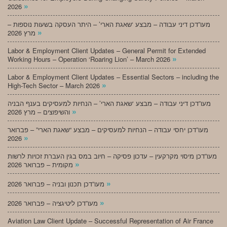
»
2026
מעו”דכן דיני עבודה – מבצע ‘שאגת הארי’ – היתר העסקה בשעות נוספות –
»
מרץ 2026
Labor & Employment Client Updates – General Permit for Extended
»
Working Hours – Operation ‘Roaring Lion’ – March 2026
Labor & Employment Client Updates – Essential Sectors – including the
»
High-Tech Sector – March 2026
מעו”דכן דיני עבודה – מבצע ‘שאגת הארי’ – הנחיות למעסיקים בענף הבניה
»
והשיפוצים – מרץ 2026
מעו”דכן יחסי עבודה – הנחיות למעסיקים – מבצע “שאגת הארי” – פברואר
»
2026
מעו”דכן מיסוי מקרקעין – עדכון פסיקה – חיוב במס בגין העברת זכויות לרשות
»
מקומית – פברואר 2026
»
מעו”דכן תכנון ובניה – פברואר 2026
»
מעו”דכן ליטיגציה – פברואר 2026
Aviation Law Client Update – Successful Representation of Air France