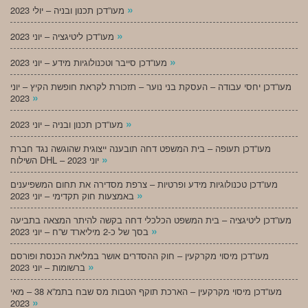
»
מעו”דכן תכנון ובניה – יולי 2023
»
מעו”דכן ליטיגציה – יוני 2023
»
מעו”דכן סייבר וטכנולוגיות מידע – יוני 2023
מעו”דכן יחסי עבודה – העסקת בני נוער – תזכורת לקראת חופשת הקיץ – יוני
»
2023
»
מעו”דכן תכנון ובניה – יוני 2023
מעו”דכן תעופה – בית המשפט דחה תובענה ייצוגית שהוגשה נגד חברת
»
השילוח DHL – יוני 2023
מעו”דכן טכנולוגיות מידע ופרטיות – צרפת מסדירה את תחום המשפיענים
»
באמצעות חוק תקדימי – יוני 2023
מעו”דכן ליטיגציה – בית המשפט הכלכלי דחה בקשה להיתר המצאה בתביעה
»
בסך של כ-2 מיליארד ש”ח – יוני 2023
מעו”דכן מיסוי מקרקעין – חוק ההסדרים אושר במליאת הכנסת ופורסם
»
ברשומות – יוני 2023
מעו”דכן מיסוי מקרקעין – הארכת תוקף הטבות מס שבח בתמ”א 38 – מאי
»
2023