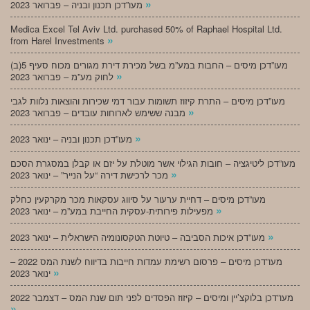
»
מעו”דכן תכנון ובניה – פברואר 2023
Medica Excel Tel Aviv Ltd. purchased 50% of Raphael Hospital Ltd.
»
from Harel Investments
מעו”דכן מיסים – החבות במע”מ בשל מכירת דירת מגורים מכוח סעיף 5(ב)
»
לחוק מע”מ – פברואר 2023
מעו”דכן מיסים – התרת קיזוז תשומות עבור דמי שכירות והוצאות נלוות לגבי
»
מבנה ששימש לארוחות עובדים – פברואר 2023
»
מעו”דכן תכנון ובניה – ינואר 2023
מעו”דכן ליטיגציה – חובות הגילוי אשר מוטלת על יזם או קבלן במסגרת הסכם
»
מכר לרכישת דירה “על הנייר” – ינואר 2023
מעו”דכן מיסים – דחיית ערעור על סיווג עסקאות מכר מקרקעין כחלק
»
מפעילות פירותית-עסקית החייבת במע”מ – ינואר 2023
»
מעו”דכן איכות הסביבה – טיוטת הטקסונומיה הישראלית – ינואר 2023
מעו”דכן מיסים – פרסום רשימת עמדות חייבות בדיווח לשנת המס 2022 –
»
ינואר 2023
מעו”דכן בלוקצ’יין ומיסים – קיזוז הפסדים לפני תום שנת המס – דצמבר 2022
»