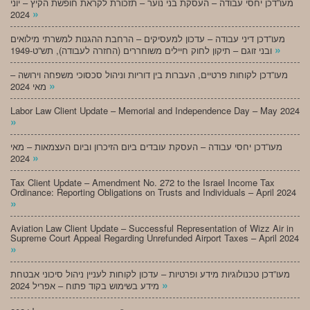
מעו”דכן יחסי עבודה – העסקת בני נוער – תזכורת לקראת חופשת הקיץ – יוני
»
2024
מעו”דכן דיני עבודה – עדכון למעסיקים – הרחבת ההגנות למשרתי מילואים
»
ובני זוגם – תיקון לחוק חיילים משוחררים (החזרה לעבודה), תש”ט-1949
מעו”דכן לקוחות פרטיים, העברות בין דוריות וניהול סכסוכי משפחה וירושה –
»
מאי 2024
Labor Law Client Update – Memorial and Independence Day – May 2024
»
מעו”דכן יחסי עבודה – העסקת עובדים ביום הזיכרון וביום העצמאות – מאי
»
2024
Tax Client Update – Amendment No. 272 to the Israel Income Tax
Ordinance: Reporting Obligations on Trusts and Individuals – April 2024
»
Aviation Law Client Update – Successful Representation of Wizz Air in
Supreme Court Appeal Regarding Unrefunded Airport Taxes – April 2024
»
מעו”דכן טכנולוגיות מידע ופרטיות – עדכון לקוחות לעניין ניהול סיכוני אבטחת
»
מידע בשימוש בקוד פתוח – אפריל 2024