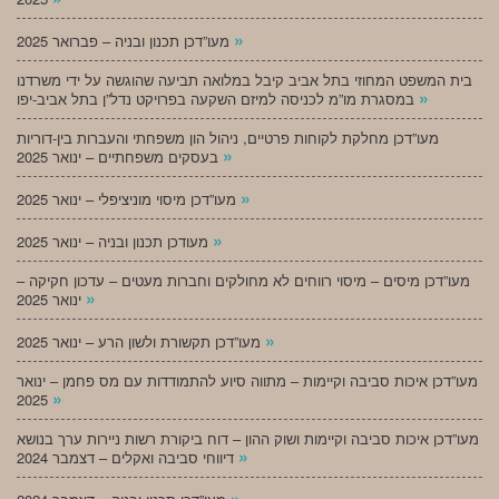
»
מעו”דכן תכנון ובניה – פברואר 2025
בית המשפט המחוזי בתל אביב קיבל במלואה תביעה שהוגשה על ידי משרדנו
»
במסגרת מו”מ לכניסה למיזם השקעה בפרויקט נדל”ן בתל אביב-יפו
מעו”דכן מחלקת לקוחות פרטיים, ניהול הון משפחתי והעברות בין-דוריות
»
בעסקים משפחתיים – ינואר 2025
»
מעו”דכן מיסוי מוניציפלי – ינואר 2025
»
מעודכן תכנון ובניה – ינואר 2025
מעו”דכן מיסים – מיסוי רווחים לא מחולקים וחברות מעטים – עדכון חקיקה –
»
ינואר 2025
»
מעו”דכן תקשורת ולשון הרע – ינואר 2025
מעו”דכן איכות סביבה וקיימות – מתווה סיוע להתמודדות עם מס פחמן – ינואר
»
2025
מעו”דכן איכות סביבה וקיימות ושוק ההון – דוח ביקורת רשות ניירות ערך בנושא
»
דיווחי סביבה ואקלים – דצמבר 2024
»