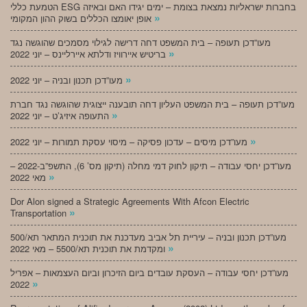
הטמעת כללי ESG בחברות ישראליות נמצאת בצומת – ימים יגידו האם ובאיזה
»
אופן יאומצו הכללים בשוק ההון המקומי
מעו”דכן תעופה – בית המשפט דחה דרישה לגילוי מסמכים שהוגשה נגד
»
בריטיש איירוויז ודלתא איירליינס – יוני 2022
»
מעו”דכן תכנון ובניה – יוני 2022
מעו”דכן תעופה – בית המשפט העליון דחה תובענה ייצוגית שהוגשה נגד חברת
»
התעופה איזיג’ט – יוני 2022
»
מעו”דכן מיסים – עדכון פסיקה – מיסוי עסקת תמורות – יוני 2022
מעו”דכן יחסי עבודה – תיקון לחוק דמי מחלה (תיקון מס’ 6), התשפ”ב-2022 –
»
מאי 2022
Dor Alon signed a Strategic Agreements With Afcon Electric
»
Transportation
מעו”דכן תכנון ובניה – עיריית תל אביב מעדכנת את תוכנית המתאר תא/500
»
ומקדמת את תוכנית תא/5500 – מאי 2022
מעו”דכן יחסי עבודה – העסקת עובדים ביום הזיכרון וביום העצמאות – אפריל
»
2022