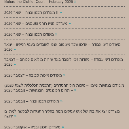
»
Before the District Court – February 2026
»
מעו”דכן תכנון ובניה – ינואר 2026 II
»
מעו”דכן קניין רוחני ופטנטים – ינואר 2026
»
מעודכן תכנון ובניה – ינואר 2026
מעו”דכן דיני עבודה – עדכון שכר מינימום ענפי לעובדים בענף הניקיון – ינואר
»
2026
מעו”דכן דיני עבודה – נקודות זיכוי לעובד בעד שירות מילואים כלוחם – דצמבר
»
2025
»
מעו”דכן איכות סביבה – דצמבר 2025
מעו”דכן בנקאות ומימון – טיוטת חוק ההסדרים (התכנית הכלכלית לשנת 2026)
»
– תחום הפיננסים והבנקאות – נובמבר 2025
»
מעו”דכן תכנון ובניה – נובמבר 2025
משרדנו ייצג את בתו של איש עסקים מנוח בהליך התנגדות לבקשה למתן צו
»
ירושה
»
מעו”דכן תכנון ובניה – אוקטובר 2025