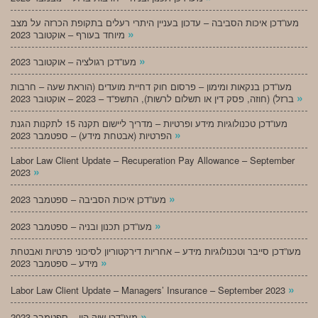
מעו”דכן איכות הסביבה – עדכון בעניין היתרי רעלים בתקופת הכרזה על מצב
»
מיוחד בעורף – אוקטובר 2023
»
מעו”דכן רגולציה – אוקטובר 2023
מעו”דכן בנקאות ומימון – פרסום חוק דחיית מועדים (הוראת שעה – חרבות
»
ברזל) (חוזה, פסק דין או תשלום לרשות), התשפ”ד – 2023 – אוקטובר 2023
מעו”דכן טכנולוגיות מידע ופרטיות – מדריך ליישום תקנה 15 לתקנות הגנת
»
הפרטיות (אבטחת מידע) – ספטמבר 2023
Labor Law Client Update – Recuperation Pay Allowance – September
»
2023
»
מעו”דכן איכות הסביבה – ספטמבר 2023
»
מעו”דכן תכנון ובניה – ספטמבר 2023
מעו”דכן סייבר וטכנולוגיות מידע – אחריות דירקטוריון לסיכוני פרטיות ואבטחת
»
מידע – ספטמבר 2023
»
Labor Law Client Update – Managers’ Insurance – September 2023
»
מעו”דכן שוק הון – ספטמבר 2023