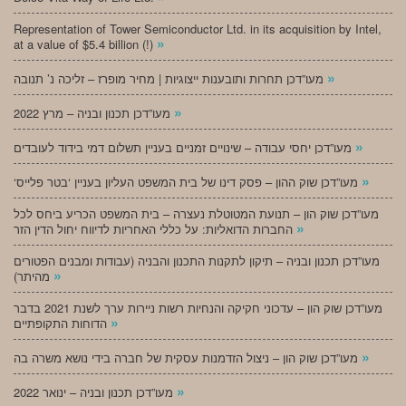
Representation of Tower Semiconductor Ltd. in its acquisition by Intel,
»
at a value of $5.4 billion (!)
»
מעו”דכן תחרות ותובענות ייצוגיות | מחיר מופרז – זליכה נ’ תנובה
»
מעו”דכן תכנון ובניה – מרץ 2022
»
מעו”דכן יחסי עבודה – שינויים זמניים בעניין תשלום דמי בידוד לעובדים
»
‘מעו”דכן שוק ההון – פסק דינו של בית המשפט העליון בעניין ‘בטר פלייס
מעו”דכן שוק הון – תנועת המטוטלת נעצרה – בית המשפט הכריע ביחס לכל
»
החברות הדואליות: על כללי האחריות לדיווח יחול הדין הזר
מעו”דכן תכנון ובניה – תיקון לתקנות התכנון והבניה (עבודות ומבנים הפטורים
»
מהיתר)
מעו”דכן שוק הון – עדכוני חקיקה והנחיות רשות ניירות ערך לשנת 2021 בדבר
»
הדוחות התקופתיים
»
מעו”דכן שוק הון – ניצול הזדמנות עסקית של חברה בידי נושא משרה בה
»
מעו”דכן תכנון ובניה – ינואר 2022