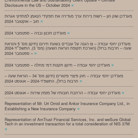
»
Disclosure in the US – October 2024
מעו”דכן שוק הון – רשות ניירות ערך מגדירה את תפקידי הנאמן למחזיקי אגרות
»
חוב – אוקטובר 2024
»
מעו”דכן תכנון ובניה – ספטמבר 2024
מעו”דכן יחסי עבודה – צו הגנה על עובדים בשעת חירום (תיקון מס’ 5 והוראת
שעה – חרבות ברזל) (הארכת תקופת הוראת השעה) (מס’ 3), התשפ״ד-2024
»
– ספטמבר 2024
»
מעו”דכן יחסי עבודה – תיקון תקנות דמי מחלה – ספטמבר 2024
מעו”דכן יחסי עבודה – חוק פיצויי פיטורים (תיקון מס’ 34 – הוראת שעה –
»
חרבות ברזל), התשפ”ד-2024 – אוגוסט 2024
»
מעו”דכן יחסי עבודה – הרחבת חובותיו של מזמין שירות – אוגוסט 2024
Representation of Mr. Uri Omid and Ankor Insurance Company Ltd., in
»
Establishing a New Insurance Company
Representation of AmTrust Financial Services, Inc. and weSure Global
Tech in an investment transaction for a total consideration of NIS 37M
»