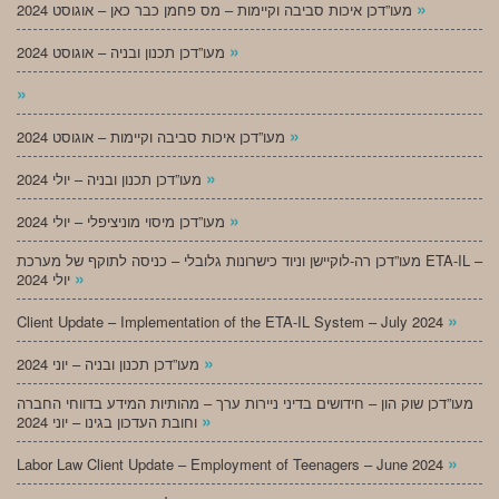
»
מעו”דכן איכות סביבה וקיימות – מס פחמן כבר כאן – אוגוסט 2024
»
מעו”דכן תכנון ובניה – אוגוסט 2024
»
»
מעו”דכן איכות סביבה וקיימות – אוגוסט 2024
»
מעו”דכן תכנון ובניה – יולי 2024
»
מעו”דכן מיסוי מוניציפלי – יולי 2024
מעו”דכן רה-לוקיישן וניוד כישרונות גלובלי – כניסה לתוקף של מערכת ETA-IL –
»
יולי 2024
»
Client Update – Implementation of the ETA-IL System – July 2024
»
מעו”דכן תכנון ובניה – יוני 2024
מעו”דכן שוק הון – חידושים בדיני ניירות ערך – מהותיות המידע בדווחי החברה
»
וחובת העדכון בגינו – יוני 2024
»
Labor Law Client Update – Employment of Teenagers – June 2024