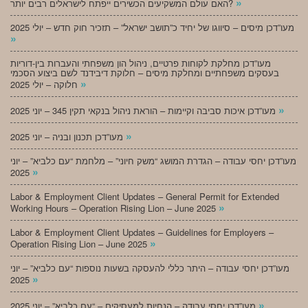
»
האם עולם המשקיעים הכשירים ייפתח לישראלים רבים יותר?
מעו”דכן מיסים – סיווגו של יחיד כ”תושב ישראל” – תזכיר חוק חדש – יולי 2025
»
מעו”דכן מחלקת לקוחות פרטיים, ניהול הון משפחתי והעברות בין-דוריות
בעסקים משפחתיים ומחלקת מיסים – חלוקת דיבידנד לשם ביצוע הסכמי
»
חלוקה – יולי 2025
»
מעו”דכן איכות סביבה וקיימות – הוראת ניהול בנקאי תקין 345 – יוני 2025
»
מעו”דכן תכנון ובניה – יוני 2025
מעו”דכן יחסי עבודה – הגדרת המושג “משק חיוני” – מלחמת “עם כלביא” – יוני
»
2025
Labor & Employment Client Updates – General Permit for Extended
»
Working Hours – Operation Rising Lion – June 2025
Labor & Employment Client Updates – Guidelines for Employers –
»
Operation Rising Lion – June 2025
מעו”דכן יחסי עבודה – היתר כללי להעסקה בשעות נוספות “עם כלביא” – יוני
»
2025
»
מעו”דכן יחסי עבודה – הנחיות למעסיקים – “עם כלביא” – יוני 2025