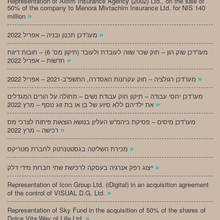
Representation of Alifim Insurance Agency (2002) Ltd., on the sale of
50% of the company to Menora Mivtachim Insurance Ltd. for NIS 140
»
million
»
מעו”דכן תכנון ובניה – אפריל 2022
מעו”דכן שוק הון – חוק שכר שווה לעובדת ולעובד (תיקון מס’ 6) – חובות דיווח
»
חדשות – אפריל 2022
»
מעו”דכן רגולציה – חוק עקרונות האסדרה, התשפ”ב-2021 – אפריל 2022
מעו”דכן יחסי עבודה – תיקון חוק עבודת נשים – תחולה על הורים המגדלים
»
את ילדיהם ללא סיוע של בן או בת זוג נוסף – מרץ 2022
מעו”דכן מיסים – פסיקת ביהמ”ש העליון בנושא הוצאות פיתוח לצרכי מס
»
רכישה – מרץ 2022
»
מכירת השליטה בגסטטנרטק לחברת מטריקס
»
ייצוג רפק אנרגיה בעסקה לרכישת שתי חברות מידי דלק
Representation of Icon Group Ltd. (iDigital) in an acquisition agreement
»
of the control of VISUAL D.G. Ltd.
Representation of Sky Fund in the acquisition of 50% of the shares of
»
Dolce Vita Way of Life Ltd.