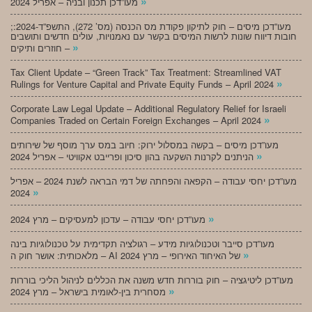
»
מעו”דכן תכנון ובניה – אפריל 2024
;מעו”דכן מיסים – חוק לתיקון פקודת מס הכנסה (מס’ 272), התשפ”ד-2024:
חובות דיווח שונות לרשות המיסים בקשר עם נאמנויות, עולים חדשים ותושבים
»
חוזרים ותיקים –
Tax Client Update – “Green Track” Tax Treatment: Streamlined VAT
»
Rulings for Venture Capital and Private Equity Funds – April 2024
Corporate Law Legal Update – Additional Regulatory Relief for Israeli
»
Companies Traded on Certain Foreign Exchanges – April 2024
מעו”דכן מיסים – בקשה במסלול ירוק: חיוב במס ערך מוסף של שירותים
»
הניתנים לקרנות השקעה בהון סיכון ופרייבט אקוויטי – אפריל 2024
מעו”דכן יחסי עבודה – הקפאה והפחתה של דמי הבראה לשנת 2024 – אפריל
»
2024
»
מעו”דכן יחסי עבודה – עדכון למעסיקים – מרץ 2024
מעו”דכן סייבר וטכנולוגיות מידע – רגולציה תקדימית על טכנולוגיות בינה
»
מלאכותית: אושר חוק ה – AI של האיחוד האירופי – מרץ 2024
מעו”דכן ליטיגציה – חוק בוררות חדש משנה את הכללים לניהול הליכי בוררות
»
מסחרית בין-לאומית בישראל – מרץ 2024