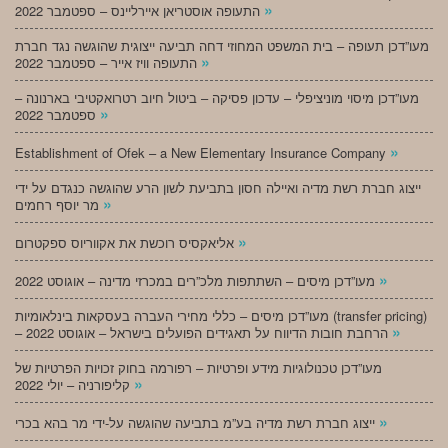
»
התעופה אוסטריאן איירליינס – ספטמבר 2022
מעו”דכן תעופה – בית המשפט המחוזי דחה תביעה ייצוגית שהוגשה נגד חברת
»
התעופה וויז אייר – ספטמבר 2022
מעו”דכן מיסוי מוניציפלי – עדכון פסיקה – ביטול חיוב רטרואקטיבי בארנונה –
»
ספטמבר 2022
»
Establishment of Ofek – a New Elementary Insurance Company
ייצוג חברת רשת מדיה ואיילה חסון בתביעת לשון הרע שהוגשה כנגדם על ידי
»
מר יוסף רחמים
»
אליאקסיס רוכשת את אקווריוס ספקטרום
»
מעו”דכן מיסים – השתתפות מלכ”רים במכרזי מדינה – אוגוסט 2022
מעו”דכן מיסים – כללי מחירי העברה בעסקאות בינלאומיות (transfer pricing)
»
– הרחבת חובות הדיווח על תאגידים הפועלים בישראל – אוגוסט 2022
מעו”דכן טכנולוגיות מידע ופרטיות – רפורמה בחוק זכויות הפרטיות של
»
קליפורניה – יולי 2022
»
ייצוג חברת רשת מדיה בע”מ בתביעה שהוגשה על-ידי מר בהא בכרי