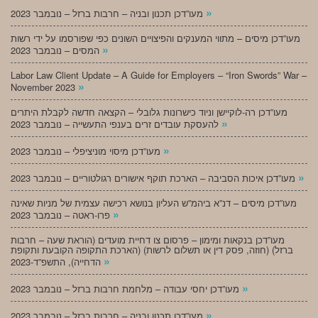
»
מעו”דכן תכנון ובניה – חרבות ברזל – נובמבר 2023
מעו”דכן מיסים – מתווי המענקים והפיצויים השונים כפי שפורסמו על ידי רשות
»
המסים – נובמבר 2023
Labor Law Client Update – A Guide for Employers – “Iron Swords” War –
»
November 2023
מעו”דכן רה-לוקיישן וניוד כישרונות גלובלי – הקצאה חדשה לקבלת היתרים
»
להעסקת עובדים זרים בענפי התעשייה – נובמבר 2023
»
מעו”דכן מיסוי מוניציפלי – נובמבר 2023
»
מעו”דכן איכות הסביבה – הארכת תוקף אישורים רגולטוריים – נובמבר 2023
מעו”דכן מיסים – דנ”א ביהמ”ש העליון בנושא רכישה עצמית של מניות שאינה
»
פרו-ראטה – נובמבר 2023
מעו”דכן בנקאות ומימון – פרסום צו דחיית מועדים (הוראת שעה – חרבות
ברזל) (חוזה, פסק דין או תשלום לרשות) (הארכת התקופה הקובעת ותקופת
»
הדחייה), התשפ”ד-2023
»
מעו”דכן יחסי עבודה – מלחמת חרבות ברזל – נובמבר 2023
»
מעו”דכן תכנון ובניה – חרבות ברזל – נובמבר 2023