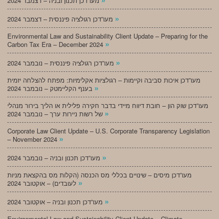
מעו”דכן תכנון ובניה – דצמבר 2024
»
מעו”דכן רגולציה פיננסית – דצמבר 2024
Environmental Law and Sustainability Client Update – Preparing for the
»
Carbon Tax Era – December 2024
»
מעו”דכן רגולציה פיננסית – נובמבר 2024
מעו”דכן איכות סביבה וקיימות – רגולציות אקלימיות: מפתח להצלחה יזמית
»
בענף הקליימטק – נובמבר 2024
מעו”דכן שוק הון – חובת דיווח מיידי בדבר חקירה פלילית או הליך בירור מנהלי
»
של רשות ניירות ערך – נובמבר 2024
Corporate Law Client Update – U.S. Corporate Transparency Legislation
»
– November 2024
»
מעו”דכן תכנון ובניה – נובמבר 2024
מעו”דכן מיסים – שינויים בכללי מס הכנסה (הקלות מס בהקצאת מניות
»
לעובדים) – אוקטובר 2024
»
מעו”דכן תכנון ובניה – אוקטובר 2024
Environmental Law and Sustainability Client Update – Climate