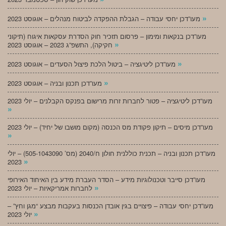
»
מעו”דכן יחסי עבודה – הגבלת ההפקדה לביטוח מנהלים – אוגוסט 2023
מעו”דכן בנקאות ומימון – פרסום תזכיר חוק הסדרת עסקאות איגוח (תיקוני
»
חקיקה), התשפ”ג 2023 – אוגוסט 2023
»
מעו”דכן ליטיגציה – ביטול הלכת פיצול הסעדים – אוגוסט 2023
»
מעו”דכן תכנון ובניה – אוגוסט 2023
מעו”דכן ליטיגציה – פטור לחברות זרות מרישום בפנקס הקבלנים – יולי 2023
»
מעו”דכן מיסים – תיקון פקודת מס הכנסה (מקום מושבו של יחיד) – יולי 2023
»
מעו”דכן תכנון ובניה – תכנית כוללנית חולון ח/2040 (מס’ 505-1043090) – יולי
»
2023
מעו”דכן סייבר וטכנולוגיות מידע – הסדר העברת מידע בין האיחוד האירופי
»
לחברות אמריקאיות – יולי 2023
מעו”דכן יחסי עבודה – פיצויים בגין אובדן הכנסות בעקבות מבצע “מגן וחץ” –
»
יולי 2023