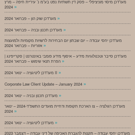
מעו”דכן מיסוי מוניציפלי – פסק דין תשתיות נפט בע”מ נ’ עיריית חיפה – מרץ
»
2024
»
מעו”דכן שוק הון – פברואר 2024
»
מעו”דכן תכנון ובניה – פברואר 2024
מעו”דכן יחסי עבודה – יום שבתון יום הבחירות לרשויות מקומיות ולמועצות
»
אזוריות – פברואר 2024
מעו”דכן סייבר וטכנולוגיות מידע – איסוף מידע פומבי באינטרנט | סקרייפינג |
»
הפרת תנאי שימוש – פברואר 2024
»
מעו”דכן ליטיגציה – ינואר 2024 II
»
Corporate Law Client Update – January 2024
»
מעו”דכן תכנון ובניה – ינואר 2024
מעו”דכן רגולציה – צו הארכת תקופות ודחיית מועדים התשפ”ד-2024 – ינואר
»
2024
»
מעו”דכן ליטיגציה – ינואר 2024
מעו”דכן יחסי עבודה – תקנות להגברת האכיפה של דיני עבודה – דצמבר 2023