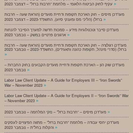
»
עקיף לחוק הביטוח הלאומי – מלחמת “חרבות ברזל” – דצמבר 2023
מעו”דכן מיסים – חוק הארכת תקופות ודחיית מועדים (הוראת שעה – חרבות
»
ברזל) (הליכי מס ומענקי סיוע), התשפ”ד-2023 – דצמבר 2023
מעו”דכן סייבר וטכנולוגיות מידע – סמכות חדשה למערך הסייבר להנחות
»
ארגונים פרטיים במשק – נובמבר 2023
מעו”דכן רגולציה – חוק הארכת תקופות ודחיית מועדים (הוראת שעה – חרבות
ברזל) (סדרי מינהל, תקופות כהונה ותאגידים), התשפ”ד-2023 – נובמבר 2023
»
מעו”דכן שוק הון – הארכת תקופות ודחיית מועדים הקבועים בחוק החברות –
»
נובמבר 2023
Labor Law Client Update – A Guide for Employers III – “Iron Swords”
»
War – November 2023
Labor Law Client Update – A Guide for Employers II – “Iron Swords” War
»
– November 2023
»
מעו”דכן מיסים – “חרבות ברזל” – נזקי המלחמה – נובמבר 2023
מעו”דכן יחסי עבודה – מלחמת “חרבות ברזל” – מתווה הפיצויים לעסקים
»
והקלות בחל”ת – נובמבר 2023