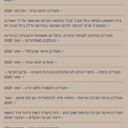
»
מעו”דכן תכנון ובניה – פברואר 2025
בית המשפט המחוזי בתל אביב קיבל במלואה תביעה שהוגשה על ידי משרדנו
»
במסגרת מו”מ לכניסה למיזם השקעה בפרויקט נדל”ן בתל אביב-יפו
מעו”דכן מחלקת לקוחות פרטיים, ניהול הון משפחתי והעברות בין-דוריות
»
בעסקים משפחתיים – ינואר 2025
»
מעו”דכן מיסוי מוניציפלי – ינואר 2025
»
מעודכן תכנון ובניה – ינואר 2025
מעו”דכן מיסים – מיסוי רווחים לא מחולקים וחברות מעטים – עדכון חקיקה –
»
ינואר 2025
»
מעו”דכן תקשורת ולשון הרע – ינואר 2025
מעו”דכן איכות סביבה וקיימות – מתווה סיוע להתמודדות עם מס פחמן – ינואר
»
2025
מעו”דכן איכות סביבה וקיימות ושוק ההון – דוח ביקורת רשות ניירות ערך בנושא
»
דיווחי סביבה ואקלים – דצמבר 2024
»