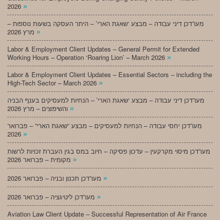
»
2026
מעו”דכן דיני עבודה – מבצע ‘שאגת הארי’ – היתר העסקה בשעות נוספות –
»
מרץ 2026
Labor & Employment Client Updates – General Permit for Extended
»
Working Hours – Operation ‘Roaring Lion’ – March 2026
Labor & Employment Client Updates – Essential Sectors – including the
»
High-Tech Sector – March 2026
מעו”דכן דיני עבודה – מבצע ‘שאגת הארי’ – הנחיות למעסיקים בענף הבניה
»
והשיפוצים – מרץ 2026
מעו”דכן יחסי עבודה – הנחיות למעסיקים – מבצע “שאגת הארי” – פברואר
»
2026
מעו”דכן מיסוי מקרקעין – עדכון פסיקה – חיוב במס בגין העברת זכויות לרשות
»
מקומית – פברואר 2026
»
מעו”דכן תכנון ובניה – פברואר 2026
»
מעו”דכן ליטיגציה – פברואר 2026
Aviation Law Client Update – Successful Representation of Air France