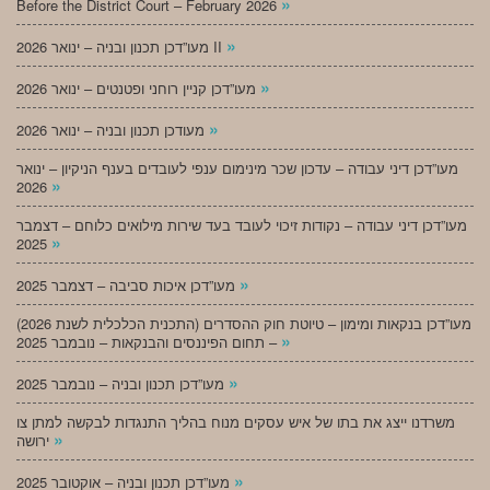
»
Before the District Court – February 2026
»
מעו”דכן תכנון ובניה – ינואר 2026 II
»
מעו”דכן קניין רוחני ופטנטים – ינואר 2026
»
מעודכן תכנון ובניה – ינואר 2026
מעו”דכן דיני עבודה – עדכון שכר מינימום ענפי לעובדים בענף הניקיון – ינואר
»
2026
מעו”דכן דיני עבודה – נקודות זיכוי לעובד בעד שירות מילואים כלוחם – דצמבר
»
2025
»
מעו”דכן איכות סביבה – דצמבר 2025
מעו”דכן בנקאות ומימון – טיוטת חוק ההסדרים (התכנית הכלכלית לשנת 2026)
»
– תחום הפיננסים והבנקאות – נובמבר 2025
»
מעו”דכן תכנון ובניה – נובמבר 2025
משרדנו ייצג את בתו של איש עסקים מנוח בהליך התנגדות לבקשה למתן צו
»
ירושה
»
מעו”דכן תכנון ובניה – אוקטובר 2025