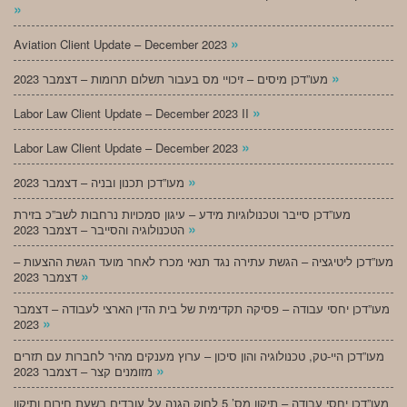
»
»
Aviation Client Update – December 2023
»
מעו”דכן מיסים – זיכויי מס בעבור תשלום תרומות – דצמבר 2023
»
Labor Law Client Update – December 2023 II
»
Labor Law Client Update – December 2023
»
מעו”דכן תכנון ובניה – דצמבר 2023
מעו”דכן סייבר וטכנולוגיות מידע – עיגון סמכויות נרחבות לשב”כ בזירת
»
הטכנולוגיה והסייבר – דצמבר 2023
מעו”דכן ליטיגציה – הגשת עתירה נגד תנאי מכרז לאחר מועד הגשת ההצעות –
»
דצמבר 2023
מעו”דכן יחסי עבודה – פסיקה תקדימית של בית הדין הארצי לעבודה – דצמבר
»
2023
מעו”דכן היי-טק, טכנולוגיה והון סיכון – ערוץ מענקים מהיר לחברות עם תזרים
»
מזומנים קצר – דצמבר 2023
מעו”דכן יחסי עבודה – תיקון מס’ 5 לחוק הגנה על עובדים בשעת חירום ותיקון