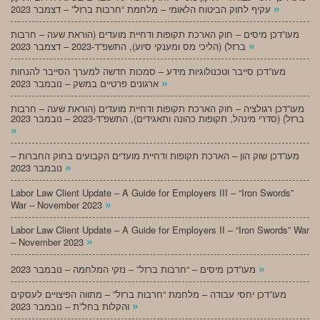
»
עקיף לחוק הביטוח הלאומי – מלחמת “חרבות ברזל” – דצמבר 2023
מעו”דכן מיסים – חוק הארכת תקופות ודחיית מועדים (הוראת שעה – חרבות
»
ברזל) (הליכי מס ומענקי סיוע), התשפ”ד-2023 – דצמבר 2023
מעו”דכן סייבר וטכנולוגיות מידע – סמכות חדשה למערך הסייבר להנחות
»
ארגונים פרטיים במשק – נובמבר 2023
מעו”דכן רגולציה – חוק הארכת תקופות ודחיית מועדים (הוראת שעה – חרבות
ברזל) (סדרי מינהל, תקופות כהונה ותאגידים), התשפ”ד-2023 – נובמבר 2023
»
מעו”דכן שוק הון – הארכת תקופות ודחיית מועדים הקבועים בחוק החברות –
»
נובמבר 2023
Labor Law Client Update – A Guide for Employers III – “Iron Swords”
»
War – November 2023
Labor Law Client Update – A Guide for Employers II – “Iron Swords” War
»
– November 2023
»
מעו”דכן מיסים – “חרבות ברזל” – נזקי המלחמה – נובמבר 2023
מעו”דכן יחסי עבודה – מלחמת “חרבות ברזל” – מתווה הפיצויים לעסקים
»
והקלות בחל”ת – נובמבר 2023