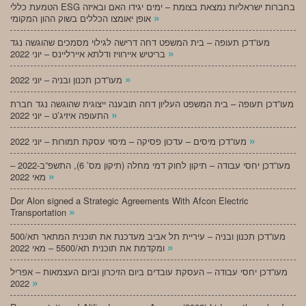
הטמעת כללי ESG בחברות ישראליות נמצאת בצומת – ימים יגידו האם ובאיזה
»
אופן יאומצו הכללים בשוק ההון המקומי
מעו”דכן תעופה – בית המשפט דחה דרישה לגילוי מסמכים שהוגשה נגד
»
בריטיש איירוויז ודלתא איירליינס – יוני 2022
»
מעו”דכן תכנון ובניה – יוני 2022
מעו”דכן תעופה – בית המשפט העליון דחה תובענה ייצוגית שהוגשה נגד חברת
»
התעופה איזיג’ט – יוני 2022
»
מעו”דכן מיסים – עדכון פסיקה – מיסוי עסקת תמורות – יוני 2022
מעו”דכן יחסי עבודה – תיקון לחוק דמי מחלה (תיקון מס’ 6), התשפ”ב-2022 –
»
מאי 2022
Dor Alon signed a Strategic Agreements With Afcon Electric
»
Transportation
מעו”דכן תכנון ובניה – עיריית תל אביב מעדכנת את תוכנית המתאר תא/500
»
ומקדמת את תוכנית תא/5500 – מאי 2022
מעו”דכן יחסי עבודה – העסקת עובדים ביום הזיכרון וביום העצמאות – אפריל
»
2022