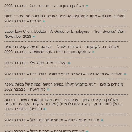
»
מעו”דכן תכנון ובניה – חרבות ברזל – נובמבר 2023
מעו”דכן מיסים – מתווי המענקים והפיצויים השונים כפי שפורסמו על ידי רשות
»
המסים – נובמבר 2023
Labor Law Client Update – A Guide for Employers – “Iron Swords” War –
»
November 2023
מעו”דכן רה-לוקיישן וניוד כישרונות גלובלי – הקצאה חדשה לקבלת היתרים
»
להעסקת עובדים זרים בענפי התעשייה – נובמבר 2023
»
מעו”דכן מיסוי מוניציפלי – נובמבר 2023
»
מעו”דכן איכות הסביבה – הארכת תוקף אישורים רגולטוריים – נובמבר 2023
מעו”דכן מיסים – דנ”א ביהמ”ש העליון בנושא רכישה עצמית של מניות שאינה
»
פרו-ראטה – נובמבר 2023
מעו”דכן בנקאות ומימון – פרסום צו דחיית מועדים (הוראת שעה – חרבות
ברזל) (חוזה, פסק דין או תשלום לרשות) (הארכת התקופה הקובעת ותקופת
»
הדחייה), התשפ”ד-2023
»
מעו”דכן יחסי עבודה – מלחמת חרבות ברזל – נובמבר 2023
»
מעו”דכן תכנון ובניה – חרבות ברזל – נובמבר 2023