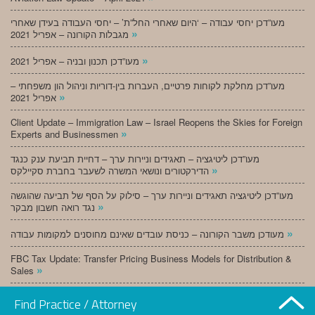
מעו”דכן יחסי עבודה – ‘היום שאחרי החל”ת’ – יחסי העבודה בעידן שאחרי
»
מגבלות הקורונה – אפריל 2021
»
מעו”דכן תכנון ובניה – אפריל 2021
מעו”דכן מחלקת לקוחות פרטיים, העברות בין-דוריות וניהול הון משפחתי –
»
אפריל 2021
Client Update – Immigration Law – Israel Reopens the Skies for Foreign
»
Experts and Businessmen
מעו”דכן ליטיגציה – תאגידים וניירות ערך – דחיית תביעת ענק כנגד
»
הדירקטורים ונושאי המשרה לשעבר בחברת סקיילקס
מעו”דכן ליטיגציה תאגידים וניירות ערך – סילוק על הסף של תביעה שהוגשה
»
נגד רואה חשבון מבקר
»
מעודכן משבר הקורונה – כניסת עובדים שאינם מחוסנים למקומות עבודה
FBC Tax Update: Transfer Pricing Business Models for Distribution &
»
Sales
»
מעו”דכן תכנון ובניה – מרץ 2021
Find Practice / Attorney