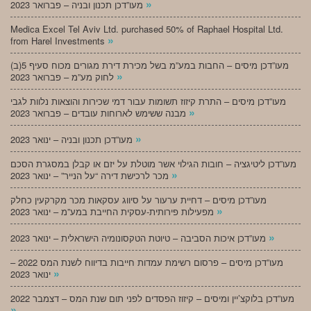
»
מעו”דכן תכנון ובניה – פברואר 2023
Medica Excel Tel Aviv Ltd. purchased 50% of Raphael Hospital Ltd.
»
from Harel Investments
מעו”דכן מיסים – החבות במע”מ בשל מכירת דירת מגורים מכוח סעיף 5(ב)
»
לחוק מע”מ – פברואר 2023
מעו”דכן מיסים – התרת קיזוז תשומות עבור דמי שכירות והוצאות נלוות לגבי
»
מבנה ששימש לארוחות עובדים – פברואר 2023
»
מעו”דכן תכנון ובניה – ינואר 2023
מעו”דכן ליטיגציה – חובות הגילוי אשר מוטלת על יזם או קבלן במסגרת הסכם
»
מכר לרכישת דירה “על הנייר” – ינואר 2023
מעו”דכן מיסים – דחיית ערעור על סיווג עסקאות מכר מקרקעין כחלק
»
מפעילות פירותית-עסקית החייבת במע”מ – ינואר 2023
»
מעו”דכן איכות הסביבה – טיוטת הטקסונומיה הישראלית – ינואר 2023
מעו”דכן מיסים – פרסום רשימת עמדות חייבות בדיווח לשנת המס 2022 –
»
ינואר 2023
מעו”דכן בלוקצ’יין ומיסים – קיזוז הפסדים לפני תום שנת המס – דצמבר 2022
»