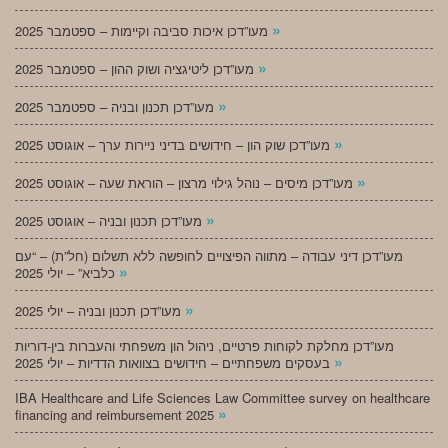
»
מעו”דכן איכות סביבה וקיימות – ספטמבר 2025
»
מעו”דכן ליטיגציה ושוק ההון – ספטמבר 2025
»
מעו”דכן תכנון ובניה – ספטמבר 2025
»
מעו”דכן שוק הון – חידושים בדיני ניירות ערך – אוגוסט 2025
»
מעו”דכן מיסים – נוהל גילוי מרצון – הוראת שעה – אוגוסט 2025
»
מעו”דכן תכנון ובניה – אוגוסט 2025
מעו”דכן דיני עבודה – מתווה הפיצויים לחופשה ללא תשלום (חל”ת) – “עם
»
כלביא” – יולי 2025
»
מעו”דכן תכנון ובניה – יולי 2025
מעו”דכן מחלקת לקוחות פרטיים, ניהול הון משפחתי והעברות בין-דוריות
»
בעסקים משפחתיים – חידושים בצוואות הדדיות – יולי 2025
IBA Healthcare and Life Sciences Law Committee survey on healthcare
»
financing and reimbursement 2025