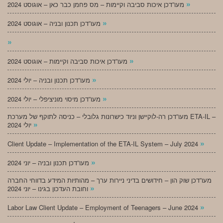
»
מעו”דכן איכות סביבה וקיימות – מס פחמן כבר כאן – אוגוסט 2024
»
מעו”דכן תכנון ובניה – אוגוסט 2024
»
»
מעו”דכן איכות סביבה וקיימות – אוגוסט 2024
»
מעו”דכן תכנון ובניה – יולי 2024
»
מעו”דכן מיסוי מוניציפלי – יולי 2024
מעו”דכן רה-לוקיישן וניוד כישרונות גלובלי – כניסה לתוקף של מערכת ETA-IL –
»
יולי 2024
»
Client Update – Implementation of the ETA-IL System – July 2024
»
מעו”דכן תכנון ובניה – יוני 2024
מעו”דכן שוק הון – חידושים בדיני ניירות ערך – מהותיות המידע בדווחי החברה
»
וחובת העדכון בגינו – יוני 2024
»
Labor Law Client Update – Employment of Teenagers – June 2024