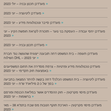
»
מעו”דכן תכנון ובניה – יולי 2023
»
מעו”דכן ליטיגציה – יוני 2023
»
מעו”דכן סייבר וטכנולוגיות מידע – יוני 2023
מעו”דכן יחסי עבודה – העסקת בני נוער – תזכורת לקראת חופשת הקיץ – יוני
»
2023
»
מעו”דכן תכנון ובניה – יוני 2023
מעו”דכן תעופה – בית המשפט דחה תובענה ייצוגית שהוגשה נגד חברת
»
השילוח DHL – יוני 2023
מעו”דכן טכנולוגיות מידע ופרטיות – צרפת מסדירה את תחום המשפיענים
»
באמצעות חוק תקדימי – יוני 2023
מעו”דכן ליטיגציה – בית המשפט הכלכלי דחה בקשה להיתר המצאה בתביעה
»
בסך של כ-2 מיליארד ש”ח – יוני 2023
מעו”דכן מיסוי מקרקעין – חוק ההסדרים אושר במליאת הכנסת ופורסם
»
ברשומות – יוני 2023
מעו”דכן מיסוי מקרקעין – הארכת תוקף הטבות מס שבח בתמ”א 38 – מאי
»
2023