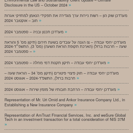
»
Disclosure in the US – October 2024
מעו”דכן שוק הון – רשות ניירות ערך מגדירה את תפקידי הנאמן למחזיקי אגרות
»
חוב – אוקטובר 2024
»
מעו”דכן תכנון ובניה – ספטמבר 2024
מעו”דכן יחסי עבודה – צו הגנה על עובדים בשעת חירום (תיקון מס’ 5 והוראת
שעה – חרבות ברזל) (הארכת תקופת הוראת השעה) (מס’ 3), התשפ״ד-2024
»
– ספטמבר 2024
»
מעו”דכן יחסי עבודה – תיקון תקנות דמי מחלה – ספטמבר 2024
מעו”דכן יחסי עבודה – חוק פיצויי פיטורים (תיקון מס’ 34 – הוראת שעה –
»
חרבות ברזל), התשפ”ד-2024 – אוגוסט 2024
»
מעו”דכן יחסי עבודה – הרחבת חובותיו של מזמין שירות – אוגוסט 2024
Representation of Mr. Uri Omid and Ankor Insurance Company Ltd., in
»
Establishing a New Insurance Company
Representation of AmTrust Financial Services, Inc. and weSure Global
Tech in an investment transaction for a total consideration of NIS 37M
»