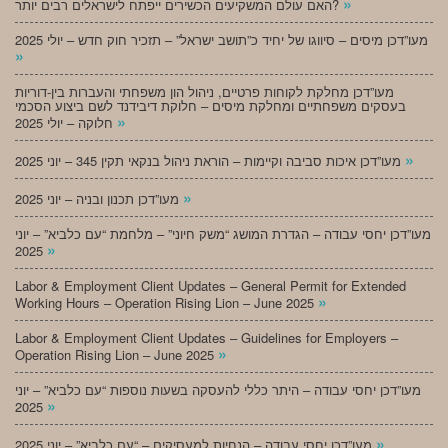
»
האם עולם המשקיעים הכשירים ייפתח לישראלים רבים יותר?
מעו”דכן מיסים – סיווגו של יחיד כ”תושב ישראל” – תזכיר חוק חדש – יולי 2025
»
מעו”דכן מחלקת לקוחות פרטיים, ניהול הון משפחתי והעברות בין-דוריות
בעסקים משפחתיים ומחלקת מיסים – חלוקת דיבידנד לשם ביצוע הסכמי
»
חלוקה – יולי 2025
»
מעו”דכן איכות סביבה וקיימות – הוראת ניהול בנקאי תקין 345 – יוני 2025
»
מעו”דכן תכנון ובניה – יוני 2025
מעו”דכן יחסי עבודה – הגדרת המושג “משק חיוני” – מלחמת “עם כלביא” – יוני
»
2025
Labor & Employment Client Updates – General Permit for Extended
»
Working Hours – Operation Rising Lion – June 2025
Labor & Employment Client Updates – Guidelines for Employers –
»
Operation Rising Lion – June 2025
מעו”דכן יחסי עבודה – היתר כללי להעסקה בשעות נוספות “עם כלביא” – יוני
»
2025
»
מעו”דכן יחסי עבודה – הנחיות למעסיקים – “עם כלביא” – יוני 2025