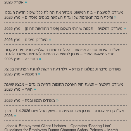
»
אפריל 2026
מעו”דכן ליטיגציה – בית המשפט מבהיר את תחולת כלל שיקול הדעת העסקי
»
והיקף חובת הנאמנות של ועדות השקעה בגופים מוסדיים – מרץ 2026
»
מעו”דכן רגולציה – תקנות שירותי תשלום (פטור מהוראות החוק) – מרץ 2026
»
מעו”דכן מיסים – מרץ 2026
מעו”דכן איכות סביבה וקיימות – הקלות זמניות ברגולציה סביבתית בעקבות
מבצע “שאגת הארי” – עדכון לתעשייה בהתאם להנחיות המשרד להגנת
»
הסביבה – מרץ 2026
מעו”דכן סייבר וטכנולוגיות מידע – גילוי דעת הרשות להגנת הפרטיות בנושא
»
הסכמה – מרץ 2026
מעו”דכן רגולציה – הצעת חוק הארכת תקופות ודחיית מועדים – מבצע שאגת
»
הארי – מרץ 2026
»
מעו”דכן תכנון ובניה – מרץ 2026
מעו”דכן דיני עבודה – עדכון שכר המינימום במשק החל מיום 1.4.2026 – מרץ
»
2026
Labor & Employment Client Updates – Operation ‘Roaring Lion’ –
Guidelines for Employers During Changing Safety Policies – March