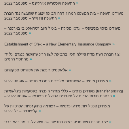
»
התעופה אוסטריאן איירליינס – ספטמבר 2022
מעו”דכן תעופה – בית המשפט המחוזי דחה תביעה ייצוגית שהוגשה נגד חברת
»
התעופה וויז אייר – ספטמבר 2022
מעו”דכן מיסוי מוניציפלי – עדכון פסיקה – ביטול חיוב רטרואקטיבי בארנונה –
»
ספטמבר 2022
»
Establishment of Ofek – a New Elementary Insurance Company
ייצוג חברת רשת מדיה ואיילה חסון בתביעת לשון הרע שהוגשה כנגדם על ידי
»
מר יוסף רחמים
»
אליאקסיס רוכשת את אקווריוס ספקטרום
»
מעו”דכן מיסים – השתתפות מלכ”רים במכרזי מדינה – אוגוסט 2022
מעו”דכן מיסים – כללי מחירי העברה בעסקאות בינלאומיות (transfer pricing)
»
– הרחבת חובות הדיווח על תאגידים הפועלים בישראל – אוגוסט 2022
מעו”דכן טכנולוגיות מידע ופרטיות – רפורמה בחוק זכויות הפרטיות של
»
קליפורניה – יולי 2022
»
ייצוג חברת רשת מדיה בע”מ בתביעה שהוגשה על-ידי מר בהא בכרי