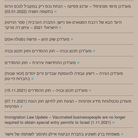
מעו”דכן מיסוי מוניציפלי – עדכון פסיקה – הנחת נכס ריק במקביל לנכס הרוס
»
בתקופה השניה (03.01.2022)
היעד הבא של רכבת הסטארט-אפ ניישן: החברה הערבית | ספר ההייטק
»
הישראלי 2021 – עיתון דה מרקר
»
מעו”דכן שוק ההון – פרשת נסטלה-אסם
»
מעו”דכן תכנון ובניה – חוק ההסדרים וחוק תכנון ובניה
»
מעו”דכן התחדשות עירונית – חוק ההסדרים
מעו”דכן הגירה – רישיון עבודה להעסקת עובדים זרים יהודים (זכאי שבות)
»
בחברות היי-טק
»
מעו”דכן תכנון ובניה – חוק ההסדרים (15.11.2021)
(07.11.2021) מעודכן טכנולוגיות מידע ופרטיות – הצעת חוק לתיקון חוק הגנת
»
הפרטיות
Immigration Law Update – Vaccinated businesspeople are no longer
»
required to obtain special entry permits to Israel (1.11.2021)
»
משפחת ברק תשקיע בחברת הביטוח איילון ותהפוך לשותפה של ווישור