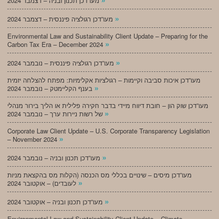
מעו”דכן תכנון ובניה – דצמבר 2024
»
מעו”דכן רגולציה פיננסית – דצמבר 2024
Environmental Law and Sustainability Client Update – Preparing for the
»
Carbon Tax Era – December 2024
»
מעו”דכן רגולציה פיננסית – נובמבר 2024
מעו”דכן איכות סביבה וקיימות – רגולציות אקלימיות: מפתח להצלחה יזמית
»
בענף הקליימטק – נובמבר 2024
מעו”דכן שוק הון – חובת דיווח מיידי בדבר חקירה פלילית או הליך בירור מנהלי
»
של רשות ניירות ערך – נובמבר 2024
Corporate Law Client Update – U.S. Corporate Transparency Legislation
»
– November 2024
»
מעו”דכן תכנון ובניה – נובמבר 2024
מעו”דכן מיסים – שינויים בכללי מס הכנסה (הקלות מס בהקצאת מניות
»
לעובדים) – אוקטובר 2024
»
מעו”דכן תכנון ובניה – אוקטובר 2024
Environmental Law and Sustainability Client Update – Climate