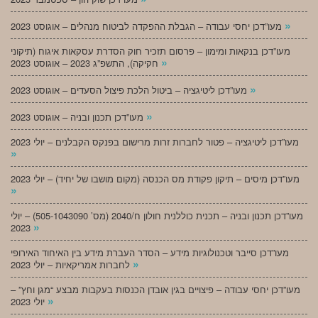
»
מעו”דכן יחסי עבודה – הגבלת ההפקדה לביטוח מנהלים – אוגוסט 2023
מעו”דכן בנקאות ומימון – פרסום תזכיר חוק הסדרת עסקאות איגוח (תיקוני
»
חקיקה), התשפ”ג 2023 – אוגוסט 2023
»
מעו”דכן ליטיגציה – ביטול הלכת פיצול הסעדים – אוגוסט 2023
»
מעו”דכן תכנון ובניה – אוגוסט 2023
מעו”דכן ליטיגציה – פטור לחברות זרות מרישום בפנקס הקבלנים – יולי 2023
»
מעו”דכן מיסים – תיקון פקודת מס הכנסה (מקום מושבו של יחיד) – יולי 2023
»
מעו”דכן תכנון ובניה – תכנית כוללנית חולון ח/2040 (מס’ 505-1043090) – יולי
»
2023
מעו”דכן סייבר וטכנולוגיות מידע – הסדר העברת מידע בין האיחוד האירופי
»
לחברות אמריקאיות – יולי 2023
מעו”דכן יחסי עבודה – פיצויים בגין אובדן הכנסות בעקבות מבצע “מגן וחץ” –
»
יולי 2023