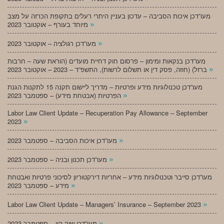
מעו”דכן איכות הסביבה – עדכון בעניין היתרי רעלים בתקופת הכרזה על מצב
»
מיוחד בעורף – אוקטובר 2023
»
מעו”דכן רגולציה – אוקטובר 2023
מעו”דכן בנקאות ומימון – פרסום חוק דחיית מועדים (הוראת שעה – חרבות
»
ברזל) (חוזה, פסק דין או תשלום לרשות), התשפ”ד – 2023 – אוקטובר 2023
מעו”דכן טכנולוגיות מידע ופרטיות – מדריך ליישום תקנה 15 לתקנות הגנת
»
הפרטיות (אבטחת מידע) – ספטמבר 2023
Labor Law Client Update – Recuperation Pay Allowance – September
»
2023
»
מעו”דכן איכות הסביבה – ספטמבר 2023
»
מעו”דכן תכנון ובניה – ספטמבר 2023
מעו”דכן סייבר וטכנולוגיות מידע – אחריות דירקטוריון לסיכוני פרטיות ואבטחת
»
מידע – ספטמבר 2023
»
Labor Law Client Update – Managers’ Insurance – September 2023
»
מעו”דכן שוק הון – ספטמבר 2023