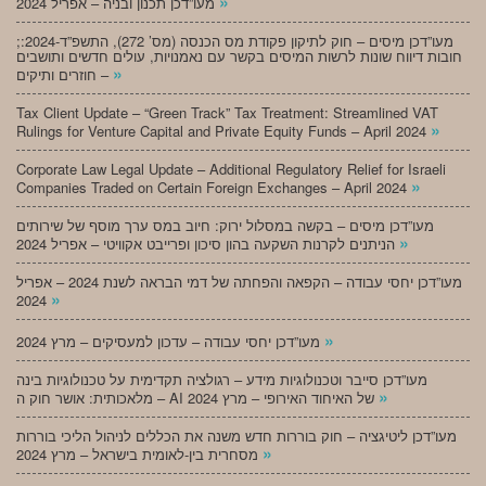
»
מעו”דכן תכנון ובניה – אפריל 2024
;מעו”דכן מיסים – חוק לתיקון פקודת מס הכנסה (מס’ 272), התשפ”ד-2024:
חובות דיווח שונות לרשות המיסים בקשר עם נאמנויות, עולים חדשים ותושבים
»
חוזרים ותיקים –
Tax Client Update – “Green Track” Tax Treatment: Streamlined VAT
»
Rulings for Venture Capital and Private Equity Funds – April 2024
Corporate Law Legal Update – Additional Regulatory Relief for Israeli
»
Companies Traded on Certain Foreign Exchanges – April 2024
מעו”דכן מיסים – בקשה במסלול ירוק: חיוב במס ערך מוסף של שירותים
»
הניתנים לקרנות השקעה בהון סיכון ופרייבט אקוויטי – אפריל 2024
מעו”דכן יחסי עבודה – הקפאה והפחתה של דמי הבראה לשנת 2024 – אפריל
»
2024
»
מעו”דכן יחסי עבודה – עדכון למעסיקים – מרץ 2024
מעו”דכן סייבר וטכנולוגיות מידע – רגולציה תקדימית על טכנולוגיות בינה
»
מלאכותית: אושר חוק ה – AI של האיחוד האירופי – מרץ 2024
מעו”דכן ליטיגציה – חוק בוררות חדש משנה את הכללים לניהול הליכי בוררות
»
מסחרית בין-לאומית בישראל – מרץ 2024