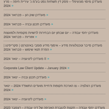
מעו”דכן מיסוי מוניציפלי – פסק דין תשתיות נפט בע”מ נ’ עיריית חיפה – מרץ
»
2024
»
מעו”דכן שוק הון – פברואר 2024
»
מעו”דכן תכנון ובניה – פברואר 2024
מעו”דכן יחסי עבודה – יום שבתון יום הבחירות לרשויות מקומיות ולמועצות
»
אזוריות – פברואר 2024
מעו”דכן סייבר וטכנולוגיות מידע – איסוף מידע פומבי באינטרנט | סקרייפינג |
»
הפרת תנאי שימוש – פברואר 2024
»
מעו”דכן ליטיגציה – ינואר 2024 II
»
Corporate Law Client Update – January 2024
»
מעו”דכן תכנון ובניה – ינואר 2024
מעו”דכן רגולציה – צו הארכת תקופות ודחיית מועדים התשפ”ד-2024 – ינואר
»
2024
»
מעו”דכן ליטיגציה – ינואר 2024
מעו”דכן יחסי עבודה – תקנות להגברת האכיפה של דיני עבודה – דצמבר 2023