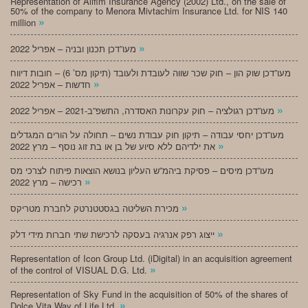
Representation of Alifim Insurance Agency (2002) Ltd., on the sale of
50% of the company to Menora Mivtachim Insurance Ltd. for NIS 140
»
million
»
מעו”דכן תכנון ובניה – אפריל 2022
מעו”דכן שוק הון – חוק שכר שווה לעובדת ולעובד (תיקון מס’ 6) – חובות דיווח
»
חדשות – אפריל 2022
»
מעו”דכן רגולציה – חוק עקרונות האסדרה, התשפ”ב-2021 – אפריל 2022
מעו”דכן יחסי עבודה – תיקון חוק עבודת נשים – תחולה על הורים המגדלים
»
את ילדיהם ללא סיוע של בן או בת זוג נוסף – מרץ 2022
מעו”דכן מיסים – פסיקת ביהמ”ש העליון בנושא הוצאות פיתוח לצרכי מס
»
רכישה – מרץ 2022
»
מכירת השליטה בגסטטנרטק לחברת מטריקס
»
ייצוג רפק אנרגיה בעסקה לרכישת שתי חברות מידי דלק
Representation of Icon Group Ltd. (iDigital) in an acquisition agreement
»
of the control of VISUAL D.G. Ltd.
Representation of Sky Fund in the acquisition of 50% of the shares of
»
Dolce Vita Way of Life Ltd.