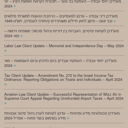
מעו”דכן יחסי עבודה – העסקת בני נוער – תזכורת לקראת חופשת הקיץ – יוני
»
2024
מעו”דכן דיני עבודה – עדכון למעסיקים – הרחבת ההגנות למשרתי מילואים
»
ובני זוגם – תיקון לחוק חיילים משוחררים (החזרה לעבודה), תש”ט-1949
מעו”דכן לקוחות פרטיים, העברות בין דוריות וניהול סכסוכי משפחה וירושה –
»
מאי 2024
Labor Law Client Update – Memorial and Independence Day – May 2024
»
מעו”דכן יחסי עבודה – העסקת עובדים ביום הזיכרון וביום העצמאות – מאי
»
2024
Tax Client Update – Amendment No. 272 to the Israel Income Tax
Ordinance: Reporting Obligations on Trusts and Individuals – April 2024
»
Aviation Law Client Update – Successful Representation of Wizz Air in
Supreme Court Appeal Regarding Unrefunded Airport Taxes – April 2024
»
מעו”דכן טכנולוגיות מידע ופרטיות – עדכון לקוחות לעניין ניהול סיכוני אבטחת
»
מידע בשימוש בקוד פתוח – אפריל 2024