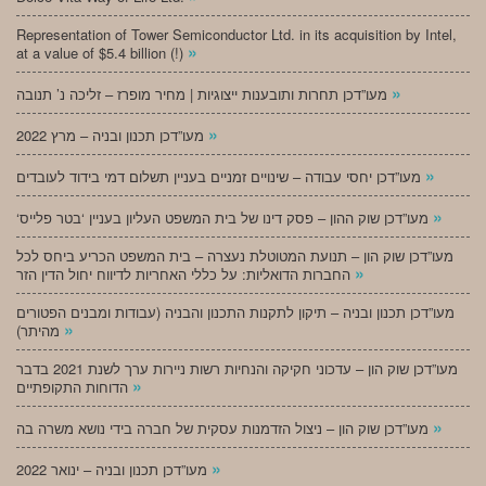
Representation of Tower Semiconductor Ltd. in its acquisition by Intel,
»
at a value of $5.4 billion (!)
»
מעו”דכן תחרות ותובענות ייצוגיות | מחיר מופרז – זליכה נ’ תנובה
»
מעו”דכן תכנון ובניה – מרץ 2022
»
מעו”דכן יחסי עבודה – שינויים זמניים בעניין תשלום דמי בידוד לעובדים
»
‘מעו”דכן שוק ההון – פסק דינו של בית המשפט העליון בעניין ‘בטר פלייס
מעו”דכן שוק הון – תנועת המטוטלת נעצרה – בית המשפט הכריע ביחס לכל
»
החברות הדואליות: על כללי האחריות לדיווח יחול הדין הזר
מעו”דכן תכנון ובניה – תיקון לתקנות התכנון והבניה (עבודות ומבנים הפטורים
»
מהיתר)
מעו”דכן שוק הון – עדכוני חקיקה והנחיות רשות ניירות ערך לשנת 2021 בדבר
»
הדוחות התקופתיים
»
מעו”דכן שוק הון – ניצול הזדמנות עסקית של חברה בידי נושא משרה בה
»
מעו”דכן תכנון ובניה – ינואר 2022