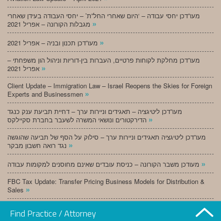
מעו”דכן יחסי עבודה – ‘היום שאחרי החל”ת’ – יחסי העבודה בעידן שאחרי
»
מגבלות הקורונה – אפריל 2021
»
מעו”דכן תכנון ובניה – אפריל 2021
מעו”דכן מחלקת לקוחות פרטיים, העברות בין-דוריות וניהול הון משפחתי –
»
אפריל 2021
Client Update – Immigration Law – Israel Reopens the Skies for Foreign
»
Experts and Businessmen
מעו”דכן ליטיגציה – תאגידים וניירות ערך – דחיית תביעת ענק כנגד
»
הדירקטורים ונושאי המשרה לשעבר בחברת סקיילקס
מעו”דכן ליטיגציה תאגידים וניירות ערך – סילוק על הסף של תביעה שהוגשה
»
נגד רואה חשבון מבקר
»
מעודכן משבר הקורונה – כניסת עובדים שאינם מחוסנים למקומות עבודה
FBC Tax Update: Transfer Pricing Business Models for Distribution &
»
Sales
»
מעו”דכן תכנון ובניה – מרץ 2021
Find Practice / Attorney