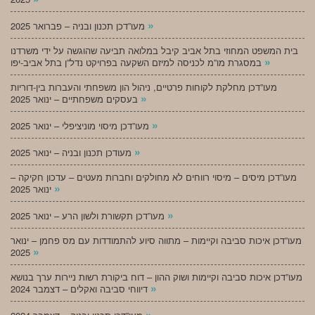
»
מעו”דכן תכנון ובניה – פברואר 2025
בית המשפט המחוזי בתל אביב קיבל במלואה תביעה שהוגשה על ידי משרדנו
»
במסגרת מו”מ לכניסה למיזם השקעה בפרויקט נדל”ן בתל אביב-יפו
מעו”דכן מחלקת לקוחות פרטיים, ניהול הון משפחתי והעברות בין-דוריות
»
בעסקים משפחתיים – ינואר 2025
»
מעו”דכן מיסוי מוניציפלי – ינואר 2025
»
מעודכן תכנון ובניה – ינואר 2025
מעו”דכן מיסים – מיסוי רווחים לא מחולקים וחברות מעטים – עדכון חקיקה –
»
ינואר 2025
»
מעו”דכן תקשורת ולשון הרע – ינואר 2025
מעו”דכן איכות סביבה וקיימות – מתווה סיוע להתמודדות עם מס פחמן – ינואר
»
2025
מעו”דכן איכות סביבה וקיימות ושוק ההון – דוח ביקורת רשות ניירות ערך בנושא
»
דיווחי סביבה ואקלים – דצמבר 2024
»