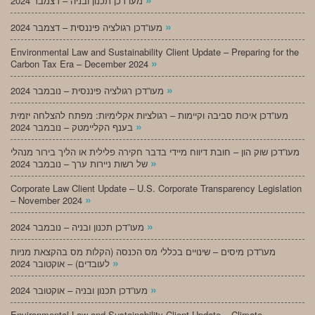
מעו”דכן תכנון ובניה – דצמבר 2024
»
מעו”דכן רגולציה פיננסית – דצמבר 2024
Environmental Law and Sustainability Client Update – Preparing for the
»
Carbon Tax Era – December 2024
»
מעו”דכן רגולציה פיננסית – נובמבר 2024
מעו”דכן איכות סביבה וקיימות – רגולציות אקלימיות: מפתח להצלחה יזמית
»
בענף הקליימטק – נובמבר 2024
מעו”דכן שוק הון – חובת דיווח מיידי בדבר חקירה פלילית או הליך בירור מנהלי
»
של רשות ניירות ערך – נובמבר 2024
Corporate Law Client Update – U.S. Corporate Transparency Legislation
»
– November 2024
»
מעו”דכן תכנון ובניה – נובמבר 2024
מעו”דכן מיסים – שינויים בכללי מס הכנסה (הקלות מס בהקצאת מניות
»
לעובדים) – אוקטובר 2024
»
מעו”דכן תכנון ובניה – אוקטובר 2024
Environmental Law and Sustainability Client Update – Climate