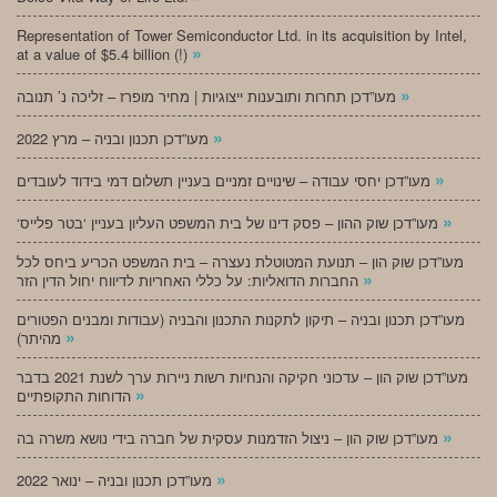
Representation of Tower Semiconductor Ltd. in its acquisition by Intel,
»
at a value of $5.4 billion (!)
»
מעו”דכן תחרות ותובענות ייצוגיות | מחיר מופרז – זליכה נ’ תנובה
»
מעו”דכן תכנון ובניה – מרץ 2022
»
מעו”דכן יחסי עבודה – שינויים זמניים בעניין תשלום דמי בידוד לעובדים
»
‘מעו”דכן שוק ההון – פסק דינו של בית המשפט העליון בעניין ‘בטר פלייס
מעו”דכן שוק הון – תנועת המטוטלת נעצרה – בית המשפט הכריע ביחס לכל
»
החברות הדואליות: על כללי האחריות לדיווח יחול הדין הזר
מעו”דכן תכנון ובניה – תיקון לתקנות התכנון והבניה (עבודות ומבנים הפטורים
»
מהיתר)
מעו”דכן שוק הון – עדכוני חקיקה והנחיות רשות ניירות ערך לשנת 2021 בדבר
»
הדוחות התקופתיים
»
מעו”דכן שוק הון – ניצול הזדמנות עסקית של חברה בידי נושא משרה בה
»
מעו”דכן תכנון ובניה – ינואר 2022