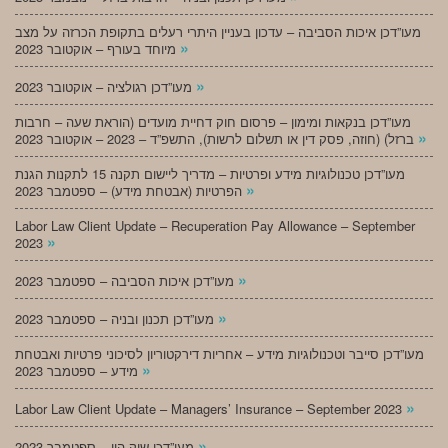
מעו”דכן איכות הסביבה – עדכון בעניין היתרי רעלים בתקופת הכרזה על מצב
»
מיוחד בעורף – אוקטובר 2023
»
מעו”דכן רגולציה – אוקטובר 2023
מעו”דכן בנקאות ומימון – פרסום חוק דחיית מועדים (הוראת שעה – חרבות
»
ברזל) (חוזה, פסק דין או תשלום לרשות), התשפ”ד – 2023 – אוקטובר 2023
מעו”דכן טכנולוגיות מידע ופרטיות – מדריך ליישום תקנה 15 לתקנות הגנת
»
הפרטיות (אבטחת מידע) – ספטמבר 2023
Labor Law Client Update – Recuperation Pay Allowance – September
»
2023
»
מעו”דכן איכות הסביבה – ספטמבר 2023
»
מעו”דכן תכנון ובניה – ספטמבר 2023
מעו”דכן סייבר וטכנולוגיות מידע – אחריות דירקטוריון לסיכוני פרטיות ואבטחת
»
מידע – ספטמבר 2023
»
Labor Law Client Update – Managers’ Insurance – September 2023
»
מעו”דכן שוק הון – ספטמבר 2023