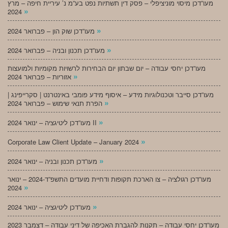
מעו”דכן מיסוי מוניציפלי – פסק דין תשתיות נפט בע”מ נ’ עיריית חיפה – מרץ
»
2024
»
מעו”דכן שוק הון – פברואר 2024
»
מעו”דכן תכנון ובניה – פברואר 2024
מעו”דכן יחסי עבודה – יום שבתון יום הבחירות לרשויות מקומיות ולמועצות
»
אזוריות – פברואר 2024
מעו”דכן סייבר וטכנולוגיות מידע – איסוף מידע פומבי באינטרנט | סקרייפינג |
»
הפרת תנאי שימוש – פברואר 2024
»
מעו”דכן ליטיגציה – ינואר 2024 II
»
Corporate Law Client Update – January 2024
»
מעו”דכן תכנון ובניה – ינואר 2024
מעו”דכן רגולציה – צו הארכת תקופות ודחיית מועדים התשפ”ד-2024 – ינואר
»
2024
»
מעו”דכן ליטיגציה – ינואר 2024
מעו”דכן יחסי עבודה – תקנות להגברת האכיפה של דיני עבודה – דצמבר 2023