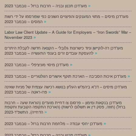
»
מעו”דכן תכנון ובניה – חרבות ברזל – נובמבר 2023
מעו”דכן מיסים – מתווי המענקים והפיצויים השונים כפי שפורסמו על ידי רשות
»
המסים – נובמבר 2023
Labor Law Client Update – A Guide for Employers – “Iron Swords” War –
»
November 2023
מעו”דכן רה-לוקיישן וניוד כישרונות גלובלי – הקצאה חדשה לקבלת היתרים
»
להעסקת עובדים זרים בענפי התעשייה – נובמבר 2023
»
מעו”דכן מיסוי מוניציפלי – נובמבר 2023
»
מעו”דכן איכות הסביבה – הארכת תוקף אישורים רגולטוריים – נובמבר 2023
מעו”דכן מיסים – דנ”א ביהמ”ש העליון בנושא רכישה עצמית של מניות שאינה
»
פרו-ראטה – נובמבר 2023
מעו”דכן בנקאות ומימון – פרסום צו דחיית מועדים (הוראת שעה – חרבות
ברזל) (חוזה, פסק דין או תשלום לרשות) (הארכת התקופה הקובעת ותקופת
»
הדחייה), התשפ”ד-2023
»
מעו”דכן יחסי עבודה – מלחמת חרבות ברזל – נובמבר 2023
»
מעו”דכן תכנון ובניה – חרבות ברזל – נובמבר 2023