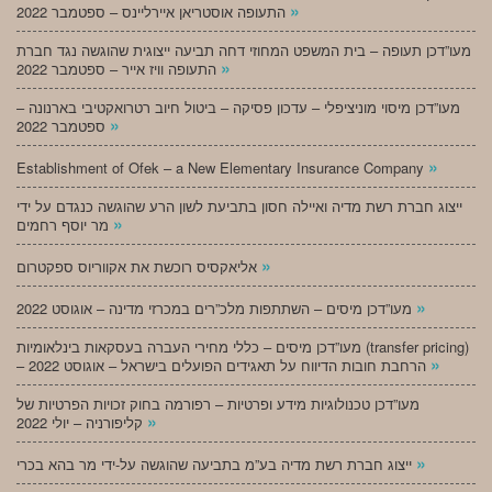
»
התעופה אוסטריאן איירליינס – ספטמבר 2022
מעו”דכן תעופה – בית המשפט המחוזי דחה תביעה ייצוגית שהוגשה נגד חברת
»
התעופה וויז אייר – ספטמבר 2022
מעו”דכן מיסוי מוניציפלי – עדכון פסיקה – ביטול חיוב רטרואקטיבי בארנונה –
»
ספטמבר 2022
»
Establishment of Ofek – a New Elementary Insurance Company
ייצוג חברת רשת מדיה ואיילה חסון בתביעת לשון הרע שהוגשה כנגדם על ידי
»
מר יוסף רחמים
»
אליאקסיס רוכשת את אקווריוס ספקטרום
»
מעו”דכן מיסים – השתתפות מלכ”רים במכרזי מדינה – אוגוסט 2022
מעו”דכן מיסים – כללי מחירי העברה בעסקאות בינלאומיות (transfer pricing)
»
– הרחבת חובות הדיווח על תאגידים הפועלים בישראל – אוגוסט 2022
מעו”דכן טכנולוגיות מידע ופרטיות – רפורמה בחוק זכויות הפרטיות של
»
קליפורניה – יולי 2022
»
ייצוג חברת רשת מדיה בע”מ בתביעה שהוגשה על-ידי מר בהא בכרי