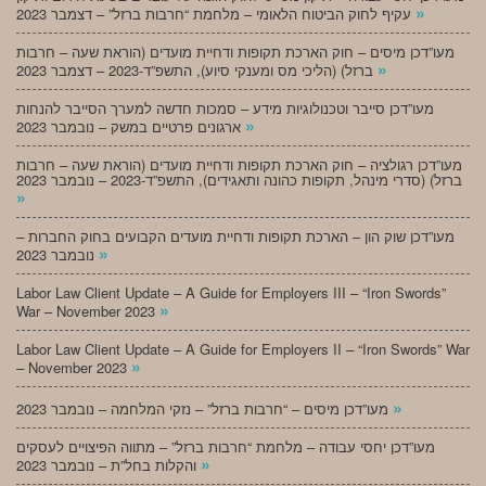
»
עקיף לחוק הביטוח הלאומי – מלחמת “חרבות ברזל” – דצמבר 2023
מעו”דכן מיסים – חוק הארכת תקופות ודחיית מועדים (הוראת שעה – חרבות
»
ברזל) (הליכי מס ומענקי סיוע), התשפ”ד-2023 – דצמבר 2023
מעו”דכן סייבר וטכנולוגיות מידע – סמכות חדשה למערך הסייבר להנחות
»
ארגונים פרטיים במשק – נובמבר 2023
מעו”דכן רגולציה – חוק הארכת תקופות ודחיית מועדים (הוראת שעה – חרבות
ברזל) (סדרי מינהל, תקופות כהונה ותאגידים), התשפ”ד-2023 – נובמבר 2023
»
מעו”דכן שוק הון – הארכת תקופות ודחיית מועדים הקבועים בחוק החברות –
»
נובמבר 2023
Labor Law Client Update – A Guide for Employers III – “Iron Swords”
»
War – November 2023
Labor Law Client Update – A Guide for Employers II – “Iron Swords” War
»
– November 2023
»
מעו”דכן מיסים – “חרבות ברזל” – נזקי המלחמה – נובמבר 2023
מעו”דכן יחסי עבודה – מלחמת “חרבות ברזל” – מתווה הפיצויים לעסקים
»
והקלות בחל”ת – נובמבר 2023