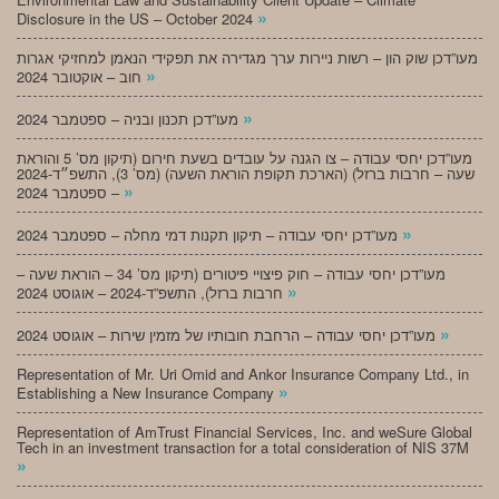
»
Disclosure in the US – October 2024
מעו”דכן שוק הון – רשות ניירות ערך מגדירה את תפקידי הנאמן למחזיקי אגרות
»
חוב – אוקטובר 2024
»
מעו”דכן תכנון ובניה – ספטמבר 2024
מעו”דכן יחסי עבודה – צו הגנה על עובדים בשעת חירום (תיקון מס’ 5 והוראת
שעה – חרבות ברזל) (הארכת תקופת הוראת השעה) (מס’ 3), התשפ״ד-2024
»
– ספטמבר 2024
»
מעו”דכן יחסי עבודה – תיקון תקנות דמי מחלה – ספטמבר 2024
מעו”דכן יחסי עבודה – חוק פיצויי פיטורים (תיקון מס’ 34 – הוראת שעה –
»
חרבות ברזל), התשפ”ד-2024 – אוגוסט 2024
»
מעו”דכן יחסי עבודה – הרחבת חובותיו של מזמין שירות – אוגוסט 2024
Representation of Mr. Uri Omid and Ankor Insurance Company Ltd., in
»
Establishing a New Insurance Company
Representation of AmTrust Financial Services, Inc. and weSure Global
Tech in an investment transaction for a total consideration of NIS 37M
»