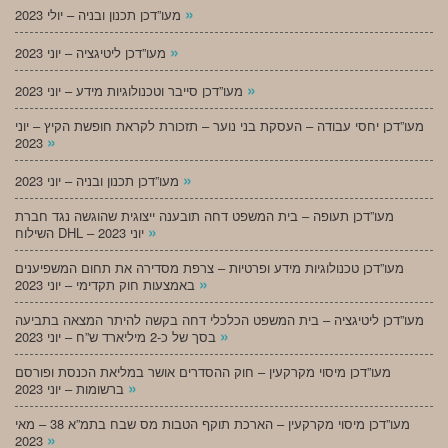
»
מעו”דכן תכנון ובניה – יולי 2023
»
מעו”דכן ליטיגציה – יוני 2023
»
מעו”דכן סייבר וטכנולוגיות מידע – יוני 2023
מעו”דכן יחסי עבודה – העסקת בני נוער – תזכורת לקראת חופשת הקיץ – יוני
»
2023
»
מעו”דכן תכנון ובניה – יוני 2023
מעו”דכן תעופה – בית המשפט דחה תובענה ייצוגית שהוגשה נגד חברת
»
השילוח DHL – יוני 2023
מעו”דכן טכנולוגיות מידע ופרטיות – צרפת מסדירה את תחום המשפיענים
»
באמצעות חוק תקדימי – יוני 2023
מעו”דכן ליטיגציה – בית המשפט הכלכלי דחה בקשה להיתר המצאה בתביעה
»
בסך של כ-2 מיליארד ש”ח – יוני 2023
מעו”דכן מיסוי מקרקעין – חוק ההסדרים אושר במליאת הכנסת ופורסם
»
ברשומות – יוני 2023
מעו”דכן מיסוי מקרקעין – הארכת תוקף הטבות מס שבח בתמ”א 38 – מאי
»
2023