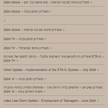
»
מעו”דכן איכות סביבה וקיימות – מס פחמן כבר כאן – אוגוסט 2024
»
מעו”דכן תכנון ובניה – אוגוסט 2024
»
»
מעו”דכן איכות סביבה וקיימות – אוגוסט 2024
»
מעו”דכן תכנון ובניה – יולי 2024
»
מעו”דכן מיסוי מוניציפלי – יולי 2024
מעו”דכן רה-לוקיישן וניוד כישרונות גלובלי – כניסה לתוקף של מערכת ETA-IL –
»
יולי 2024
»
Client Update – Implementation of the ETA-IL System – July 2024
»
מעו”דכן תכנון ובניה – יוני 2024
מעו”דכן שוק הון – חידושים בדיני ניירות ערך – מהותיות המידע בדווחי החברה
»
וחובת העדכון בגינו – יוני 2024
»
Labor Law Client Update – Employment of Teenagers – June 2024