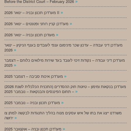
»
Before the District Court – February 2026
»
מעו”דכן תכנון ובניה – ינואר 2026 II
»
מעו”דכן קניין רוחני ופטנטים – ינואר 2026
»
מעודכן תכנון ובניה – ינואר 2026
מעו”דכן דיני עבודה – עדכון שכר מינימום ענפי לעובדים בענף הניקיון – ינואר
»
2026
מעו”דכן דיני עבודה – נקודות זיכוי לעובד בעד שירות מילואים כלוחם – דצמבר
»
2025
»
מעו”דכן איכות סביבה – דצמבר 2025
מעו”דכן בנקאות ומימון – טיוטת חוק ההסדרים (התכנית הכלכלית לשנת 2026)
»
– תחום הפיננסים והבנקאות – נובמבר 2025
»
מעו”דכן תכנון ובניה – נובמבר 2025
משרדנו ייצג את בתו של איש עסקים מנוח בהליך התנגדות לבקשה למתן צו
»
ירושה
»
מעו”דכן תכנון ובניה – אוקטובר 2025