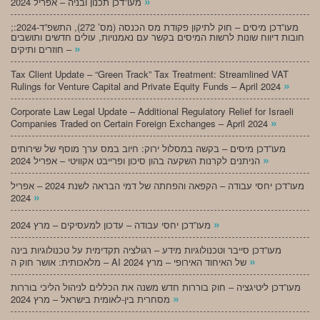
»
מעו”דכן תכנון ובניה – אפריל 2024
;מעו”דכן מיסים – חוק לתיקון פקודת מס הכנסה (מס’ 272), התשפ”ד-2024:
חובות דיווח שונות לרשות המיסים בקשר עם נאמנויות, עולים חדשים ותושבים
»
חוזרים ותיקים –
Tax Client Update – “Green Track” Tax Treatment: Streamlined VAT
»
Rulings for Venture Capital and Private Equity Funds – April 2024
Corporate Law Legal Update – Additional Regulatory Relief for Israeli
»
Companies Traded on Certain Foreign Exchanges – April 2024
מעו”דכן מיסים – בקשה במסלול ירוק: חיוב במס ערך מוסף של שירותים
»
הניתנים לקרנות השקעה בהון סיכון ופרייבט אקוויטי – אפריל 2024
מעו”דכן יחסי עבודה – הקפאה והפחתה של דמי הבראה לשנת 2024 – אפריל
»
2024
»
מעו”דכן יחסי עבודה – עדכון למעסיקים – מרץ 2024
מעו”דכן סייבר וטכנולוגיות מידע – רגולציה תקדימית על טכנולוגיות בינה
»
מלאכותית: אושר חוק ה – AI של האיחוד האירופי – מרץ 2024
מעו”דכן ליטיגציה – חוק בוררות חדש משנה את הכללים לניהול הליכי בוררות
»
מסחרית בין-לאומית בישראל – מרץ 2024