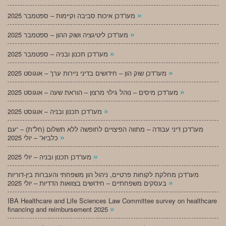
»
מעו”דכן איכות סביבה וקיימות – ספטמבר 2025
»
מעו”דכן ליטיגציה ושוק ההון – ספטמבר 2025
»
מעו”דכן תכנון ובניה – ספטמבר 2025
»
מעו”דכן שוק הון – חידושים בדיני ניירות ערך – אוגוסט 2025
»
מעו”דכן מיסים – נוהל גילוי מרצון – הוראת שעה – אוגוסט 2025
»
מעו”דכן תכנון ובניה – אוגוסט 2025
מעו”דכן דיני עבודה – מתווה הפיצויים לחופשה ללא תשלום (חל”ת) – “עם
»
כלביא” – יולי 2025
»
מעו”דכן תכנון ובניה – יולי 2025
מעו”דכן מחלקת לקוחות פרטיים, ניהול הון משפחתי והעברות בין-דוריות
»
בעסקים משפחתיים – חידושים בצוואות הדדיות – יולי 2025
IBA Healthcare and Life Sciences Law Committee survey on healthcare
»
financing and reimbursement 2025