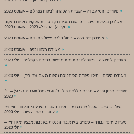
»
מעו”דכן יחסי עבודה – הגבלת ההפקדה לביטוח מנהלים – אוגוסט 2023
מעו”דכן בנקאות ומימון – פרסום תזכיר חוק הסדרת עסקאות איגוח (תיקוני
»
חקיקה), התשפ”ג 2023 – אוגוסט 2023
»
מעו”דכן ליטיגציה – ביטול הלכת פיצול הסעדים – אוגוסט 2023
»
מעו”דכן תכנון ובניה – אוגוסט 2023
מעו”דכן ליטיגציה – פטור לחברות זרות מרישום בפנקס הקבלנים – יולי 2023
»
מעו”דכן מיסים – תיקון פקודת מס הכנסה (מקום מושבו של יחיד) – יולי 2023
»
מעו”דכן תכנון ובניה – תכנית כוללנית חולון ח/2040 (מס’ 505-1043090) – יולי
»
2023
מעו”דכן סייבר וטכנולוגיות מידע – הסדר העברת מידע בין האיחוד האירופי
»
לחברות אמריקאיות – יולי 2023
מעו”דכן יחסי עבודה – פיצויים בגין אובדן הכנסות בעקבות מבצע “מגן וחץ” –
»
יולי 2023