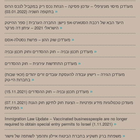
מעו”דכן מיסוי מוניציפלי – עדכון פסיקה – הנחת נכס ריק במקביל לנכס הרוס
»
בתקופה השניה (03.01.2022)
היעד הבא של רכבת הסטארט-אפ ניישן: החברה הערבית | ספר ההייטק
»
הישראלי 2021 – עיתון דה מרקר
»
מעו”דכן שוק ההון – פרשת נסטלה-אסם
»
מעו”דכן תכנון ובניה – חוק ההסדרים וחוק תכנון ובניה
»
מעו”דכן התחדשות עירונית – חוק ההסדרים
מעו”דכן הגירה – רישיון עבודה להעסקת עובדים זרים יהודים (זכאי שבות)
»
בחברות היי-טק
»
מעו”דכן תכנון ובניה – חוק ההסדרים (15.11.2021)
(07.11.2021) מעודכן טכנולוגיות מידע ופרטיות – הצעת חוק לתיקון חוק הגנת
»
הפרטיות
Immigration Law Update – Vaccinated businesspeople are no longer
»
required to obtain special entry permits to Israel (1.11.2021)
»
משפחת ברק תשקיע בחברת הביטוח איילון ותהפוך לשותפה של ווישור