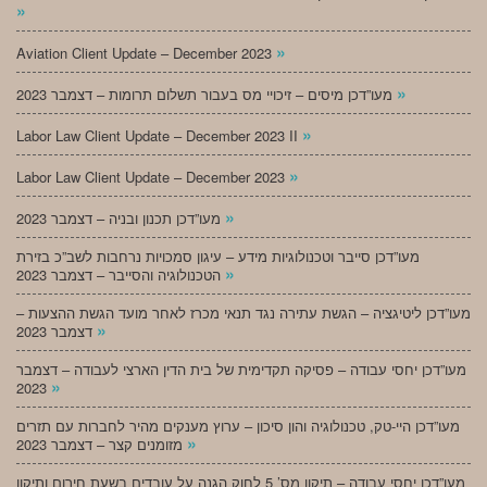
»
»
Aviation Client Update – December 2023
»
מעו”דכן מיסים – זיכויי מס בעבור תשלום תרומות – דצמבר 2023
»
Labor Law Client Update – December 2023 II
»
Labor Law Client Update – December 2023
»
מעו”דכן תכנון ובניה – דצמבר 2023
מעו”דכן סייבר וטכנולוגיות מידע – עיגון סמכויות נרחבות לשב”כ בזירת
»
הטכנולוגיה והסייבר – דצמבר 2023
מעו”דכן ליטיגציה – הגשת עתירה נגד תנאי מכרז לאחר מועד הגשת ההצעות –
»
דצמבר 2023
מעו”דכן יחסי עבודה – פסיקה תקדימית של בית הדין הארצי לעבודה – דצמבר
»
2023
מעו”דכן היי-טק, טכנולוגיה והון סיכון – ערוץ מענקים מהיר לחברות עם תזרים
»
מזומנים קצר – דצמבר 2023
מעו”דכן יחסי עבודה – תיקון מס’ 5 לחוק הגנה על עובדים בשעת חירום ותיקון