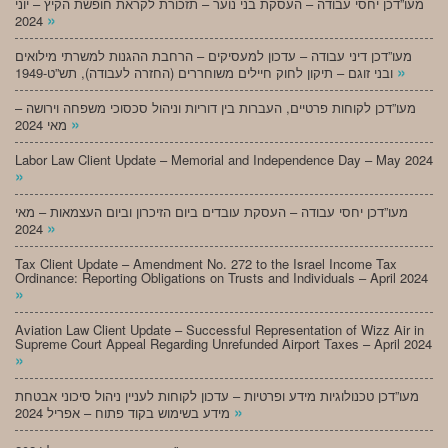
מעו”דכן יחסי עבודה – העסקת בני נוער – תזכורת לקראת חופשת הקיץ – יוני
»
2024
מעו”דכן דיני עבודה – עדכון למעסיקים – הרחבת ההגנות למשרתי מילואים
»
ובני זוגם – תיקון לחוק חיילים משוחררים (החזרה לעבודה), תש”ט-1949
מעו”דכן לקוחות פרטיים, העברות בין דוריות וניהול סכסוכי משפחה וירושה –
»
מאי 2024
Labor Law Client Update – Memorial and Independence Day – May 2024
»
מעו”דכן יחסי עבודה – העסקת עובדים ביום הזיכרון וביום העצמאות – מאי
»
2024
Tax Client Update – Amendment No. 272 to the Israel Income Tax
Ordinance: Reporting Obligations on Trusts and Individuals – April 2024
»
Aviation Law Client Update – Successful Representation of Wizz Air in
Supreme Court Appeal Regarding Unrefunded Airport Taxes – April 2024
»
מעו”דכן טכנולוגיות מידע ופרטיות – עדכון לקוחות לעניין ניהול סיכוני אבטחת
»
מידע בשימוש בקוד פתוח – אפריל 2024