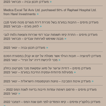
»
מעו”דכן תכנון ובניה – פברואר 2023
Medica Excel Tel Aviv Ltd. purchased 50% of Raphael Hospital Ltd.
»
from Harel Investments
מעו”דכן מיסים – החבות במע”מ בשל מכירת דירת מגורים מכוח סעיף 5(ב)
»
לחוק מע”מ – פברואר 2023
מעו”דכן מיסים – התרת קיזוז תשומות עבור דמי שכירות והוצאות נלוות לגבי
»
מבנה ששימש לארוחות עובדים – פברואר 2023
»
מעו”דכן תכנון ובניה – ינואר 2023
מעו”דכן ליטיגציה – חובות הגילוי אשר מוטלת על יזם או קבלן במסגרת הסכם
»
מכר לרכישת דירה “על הנייר” – ינואר 2023
מעו”דכן מיסים – דחיית ערעור על סיווג עסקאות מכר מקרקעין כחלק
»
מפעילות פירותית-עסקית החייבת במע”מ – ינואר 2023
»
מעו”דכן איכות הסביבה – טיוטת הטקסונומיה הישראלית – ינואר 2023
מעו”דכן מיסים – פרסום רשימת עמדות חייבות בדיווח לשנת המס 2022 –
»
ינואר 2023
מעו”דכן בלוקצ’יין ומיסים – קיזוז הפסדים לפני תום שנת המס – דצמבר 2022
»