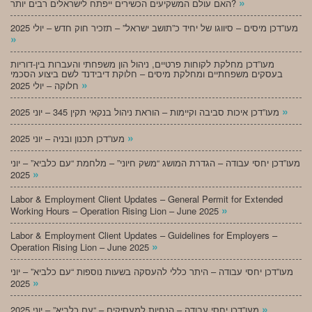
»
האם עולם המשקיעים הכשירים ייפתח לישראלים רבים יותר?
מעו”דכן מיסים – סיווגו של יחיד כ”תושב ישראל” – תזכיר חוק חדש – יולי 2025
»
מעו”דכן מחלקת לקוחות פרטיים, ניהול הון משפחתי והעברות בין-דוריות
בעסקים משפחתיים ומחלקת מיסים – חלוקת דיבידנד לשם ביצוע הסכמי
»
חלוקה – יולי 2025
»
מעו”דכן איכות סביבה וקיימות – הוראת ניהול בנקאי תקין 345 – יוני 2025
»
מעו”דכן תכנון ובניה – יוני 2025
מעו”דכן יחסי עבודה – הגדרת המושג “משק חיוני” – מלחמת “עם כלביא” – יוני
»
2025
Labor & Employment Client Updates – General Permit for Extended
»
Working Hours – Operation Rising Lion – June 2025
Labor & Employment Client Updates – Guidelines for Employers –
»
Operation Rising Lion – June 2025
מעו”דכן יחסי עבודה – היתר כללי להעסקה בשעות נוספות “עם כלביא” – יוני
»
2025
»
מעו”דכן יחסי עבודה – הנחיות למעסיקים – “עם כלביא” – יוני 2025