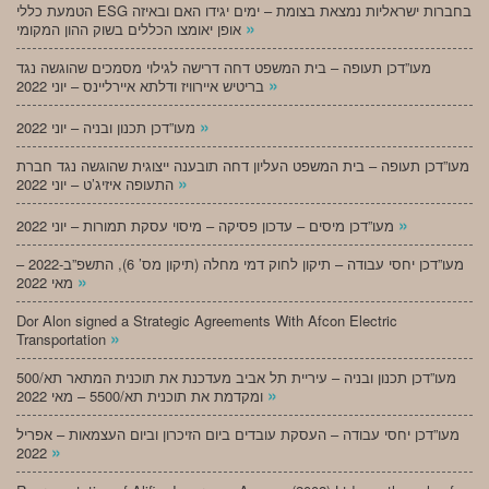
הטמעת כללי ESG בחברות ישראליות נמצאת בצומת – ימים יגידו האם ובאיזה
»
אופן יאומצו הכללים בשוק ההון המקומי
מעו”דכן תעופה – בית המשפט דחה דרישה לגילוי מסמכים שהוגשה נגד
»
בריטיש איירוויז ודלתא איירליינס – יוני 2022
»
מעו”דכן תכנון ובניה – יוני 2022
מעו”דכן תעופה – בית המשפט העליון דחה תובענה ייצוגית שהוגשה נגד חברת
»
התעופה איזיג’ט – יוני 2022
»
מעו”דכן מיסים – עדכון פסיקה – מיסוי עסקת תמורות – יוני 2022
מעו”דכן יחסי עבודה – תיקון לחוק דמי מחלה (תיקון מס’ 6), התשפ”ב-2022 –
»
מאי 2022
Dor Alon signed a Strategic Agreements With Afcon Electric
»
Transportation
מעו”דכן תכנון ובניה – עיריית תל אביב מעדכנת את תוכנית המתאר תא/500
»
ומקדמת את תוכנית תא/5500 – מאי 2022
מעו”דכן יחסי עבודה – העסקת עובדים ביום הזיכרון וביום העצמאות – אפריל
»
2022