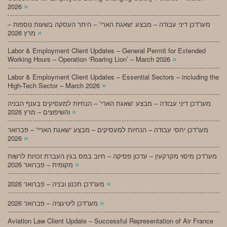
»
2026
מעו”דכן דיני עבודה – מבצע ‘שאגת הארי’ – היתר העסקה בשעות נוספות –
»
מרץ 2026
Labor & Employment Client Updates – General Permit for Extended
»
Working Hours – Operation ‘Roaring Lion’ – March 2026
Labor & Employment Client Updates – Essential Sectors – including the
»
High-Tech Sector – March 2026
מעו”דכן דיני עבודה – מבצע ‘שאגת הארי’ – הנחיות למעסיקים בענף הבניה
»
והשיפוצים – מרץ 2026
מעו”דכן יחסי עבודה – הנחיות למעסיקים – מבצע “שאגת הארי” – פברואר
»
2026
מעו”דכן מיסוי מקרקעין – עדכון פסיקה – חיוב במס בגין העברת זכויות לרשות
»
מקומית – פברואר 2026
»
מעו”דכן תכנון ובניה – פברואר 2026
»
מעו”דכן ליטיגציה – פברואר 2026
Aviation Law Client Update – Successful Representation of Air France