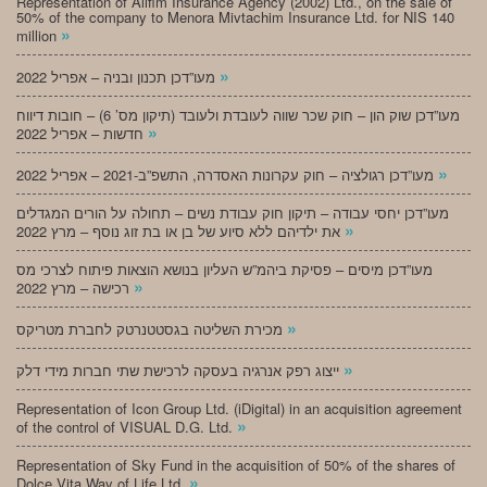
Representation of Alifim Insurance Agency (2002) Ltd., on the sale of
50% of the company to Menora Mivtachim Insurance Ltd. for NIS 140
»
million
»
מעו”דכן תכנון ובניה – אפריל 2022
מעו”דכן שוק הון – חוק שכר שווה לעובדת ולעובד (תיקון מס’ 6) – חובות דיווח
»
חדשות – אפריל 2022
»
מעו”דכן רגולציה – חוק עקרונות האסדרה, התשפ”ב-2021 – אפריל 2022
מעו”דכן יחסי עבודה – תיקון חוק עבודת נשים – תחולה על הורים המגדלים
»
את ילדיהם ללא סיוע של בן או בת זוג נוסף – מרץ 2022
מעו”דכן מיסים – פסיקת ביהמ”ש העליון בנושא הוצאות פיתוח לצרכי מס
»
רכישה – מרץ 2022
»
מכירת השליטה בגסטטנרטק לחברת מטריקס
»
ייצוג רפק אנרגיה בעסקה לרכישת שתי חברות מידי דלק
Representation of Icon Group Ltd. (iDigital) in an acquisition agreement
»
of the control of VISUAL D.G. Ltd.
Representation of Sky Fund in the acquisition of 50% of the shares of
»
Dolce Vita Way of Life Ltd.