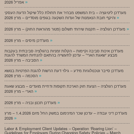
»
אפריל 2026
מעו”דכן ליטיגציה – בית המשפט מבהיר את תחולת כלל שיקול הדעת העסקי
»
והיקף חובת הנאמנות של ועדות השקעה בגופים מוסדיים – מרץ 2026
»
מעו”דכן רגולציה – תקנות שירותי תשלום (פטור מהוראות החוק) – מרץ 2026
»
מעו”דכן מיסים – מרץ 2026
מעו”דכן איכות סביבה וקיימות – הקלות זמניות ברגולציה סביבתית בעקבות
מבצע “שאגת הארי” – עדכון לתעשייה בהתאם להנחיות המשרד להגנת
»
הסביבה – מרץ 2026
מעו”דכן סייבר וטכנולוגיות מידע – גילוי דעת הרשות להגנת הפרטיות בנושא
»
הסכמה – מרץ 2026
מעו”דכן רגולציה – הצעת חוק הארכת תקופות ודחיית מועדים – מבצע שאגת
»
הארי – מרץ 2026
»
מעו”דכן תכנון ובניה – מרץ 2026
מעו”דכן דיני עבודה – עדכון שכר המינימום במשק החל מיום 1.4.2026 – מרץ
»
2026
Labor & Employment Client Updates – Operation ‘Roaring Lion’ –
Guidelines for Employers During Changing Safety Policies – March