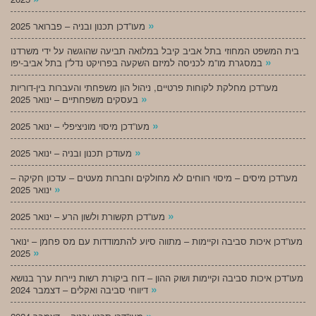
»
מעו”דכן תכנון ובניה – פברואר 2025
בית המשפט המחוזי בתל אביב קיבל במלואה תביעה שהוגשה על ידי משרדנו
»
במסגרת מו”מ לכניסה למיזם השקעה בפרויקט נדל”ן בתל אביב-יפו
מעו”דכן מחלקת לקוחות פרטיים, ניהול הון משפחתי והעברות בין-דוריות
»
בעסקים משפחתיים – ינואר 2025
»
מעו”דכן מיסוי מוניציפלי – ינואר 2025
»
מעודכן תכנון ובניה – ינואר 2025
מעו”דכן מיסים – מיסוי רווחים לא מחולקים וחברות מעטים – עדכון חקיקה –
»
ינואר 2025
»
מעו”דכן תקשורת ולשון הרע – ינואר 2025
מעו”דכן איכות סביבה וקיימות – מתווה סיוע להתמודדות עם מס פחמן – ינואר
»
2025
מעו”דכן איכות סביבה וקיימות ושוק ההון – דוח ביקורת רשות ניירות ערך בנושא
»
דיווחי סביבה ואקלים – דצמבר 2024
»