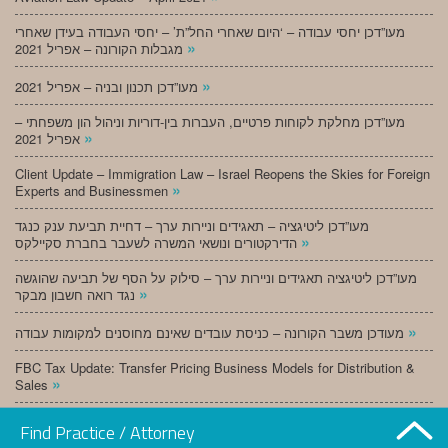
מעו”דכן יחסי עבודה – ‘היום שאחרי החל”ת’ – יחסי העבודה בעידן שאחרי
»
מגבלות הקורונה – אפריל 2021
»
מעו”דכן תכנון ובניה – אפריל 2021
מעו”דכן מחלקת לקוחות פרטיים, העברות בין-דוריות וניהול הון משפחתי –
»
אפריל 2021
Client Update – Immigration Law – Israel Reopens the Skies for Foreign
»
Experts and Businessmen
מעו”דכן ליטיגציה – תאגידים וניירות ערך – דחיית תביעת ענק כנגד
»
הדירקטורים ונושאי המשרה לשעבר בחברת סקיילקס
מעו”דכן ליטיגציה תאגידים וניירות ערך – סילוק על הסף של תביעה שהוגשה
»
נגד רואה חשבון מבקר
»
מעודכן משבר הקורונה – כניסת עובדים שאינם מחוסנים למקומות עבודה
FBC Tax Update: Transfer Pricing Business Models for Distribution &
»
Sales
»
מעו”דכן תכנון ובניה – מרץ 2021
Find Practice / Attorney