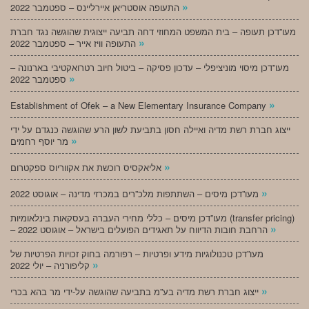
»
התעופה אוסטריאן איירליינס – ספטמבר 2022
מעו”דכן תעופה – בית המשפט המחוזי דחה תביעה ייצוגית שהוגשה נגד חברת
»
התעופה וויז אייר – ספטמבר 2022
מעו”דכן מיסוי מוניציפלי – עדכון פסיקה – ביטול חיוב רטרואקטיבי בארנונה –
»
ספטמבר 2022
»
Establishment of Ofek – a New Elementary Insurance Company
ייצוג חברת רשת מדיה ואיילה חסון בתביעת לשון הרע שהוגשה כנגדם על ידי
»
מר יוסף רחמים
»
אליאקסיס רוכשת את אקווריוס ספקטרום
»
מעו”דכן מיסים – השתתפות מלכ”רים במכרזי מדינה – אוגוסט 2022
מעו”דכן מיסים – כללי מחירי העברה בעסקאות בינלאומיות (transfer pricing)
»
– הרחבת חובות הדיווח על תאגידים הפועלים בישראל – אוגוסט 2022
מעו”דכן טכנולוגיות מידע ופרטיות – רפורמה בחוק זכויות הפרטיות של
»
קליפורניה – יולי 2022
»
ייצוג חברת רשת מדיה בע”מ בתביעה שהוגשה על-ידי מר בהא בכרי