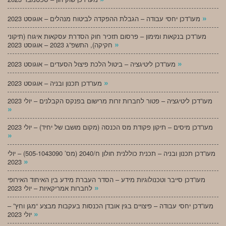
»
מעו”דכן יחסי עבודה – הגבלת ההפקדה לביטוח מנהלים – אוגוסט 2023
מעו”דכן בנקאות ומימון – פרסום תזכיר חוק הסדרת עסקאות איגוח (תיקוני
»
חקיקה), התשפ”ג 2023 – אוגוסט 2023
»
מעו”דכן ליטיגציה – ביטול הלכת פיצול הסעדים – אוגוסט 2023
»
מעו”דכן תכנון ובניה – אוגוסט 2023
מעו”דכן ליטיגציה – פטור לחברות זרות מרישום בפנקס הקבלנים – יולי 2023
»
מעו”דכן מיסים – תיקון פקודת מס הכנסה (מקום מושבו של יחיד) – יולי 2023
»
מעו”דכן תכנון ובניה – תכנית כוללנית חולון ח/2040 (מס’ 505-1043090) – יולי
»
2023
מעו”דכן סייבר וטכנולוגיות מידע – הסדר העברת מידע בין האיחוד האירופי
»
לחברות אמריקאיות – יולי 2023
מעו”דכן יחסי עבודה – פיצויים בגין אובדן הכנסות בעקבות מבצע “מגן וחץ” –
»
יולי 2023