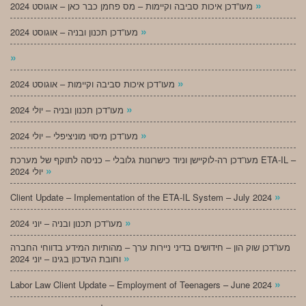
»
מעו”דכן איכות סביבה וקיימות – מס פחמן כבר כאן – אוגוסט 2024
»
מעו”דכן תכנון ובניה – אוגוסט 2024
»
»
מעו”דכן איכות סביבה וקיימות – אוגוסט 2024
»
מעו”דכן תכנון ובניה – יולי 2024
»
מעו”דכן מיסוי מוניציפלי – יולי 2024
מעו”דכן רה-לוקיישן וניוד כישרונות גלובלי – כניסה לתוקף של מערכת ETA-IL –
»
יולי 2024
»
Client Update – Implementation of the ETA-IL System – July 2024
»
מעו”דכן תכנון ובניה – יוני 2024
מעו”דכן שוק הון – חידושים בדיני ניירות ערך – מהותיות המידע בדווחי החברה
»
וחובת העדכון בגינו – יוני 2024
»
Labor Law Client Update – Employment of Teenagers – June 2024