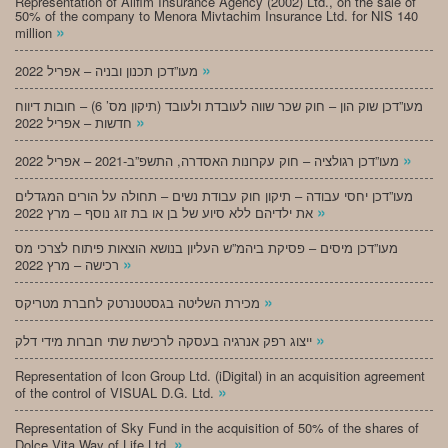
Representation of Alifim Insurance Agency (2002) Ltd., on the sale of
50% of the company to Menora Mivtachim Insurance Ltd. for NIS 140
»
million
»
מעו”דכן תכנון ובניה – אפריל 2022
מעו”דכן שוק הון – חוק שכר שווה לעובדת ולעובד (תיקון מס’ 6) – חובות דיווח
»
חדשות – אפריל 2022
»
מעו”דכן רגולציה – חוק עקרונות האסדרה, התשפ”ב-2021 – אפריל 2022
מעו”דכן יחסי עבודה – תיקון חוק עבודת נשים – תחולה על הורים המגדלים
»
את ילדיהם ללא סיוע של בן או בת זוג נוסף – מרץ 2022
מעו”דכן מיסים – פסיקת ביהמ”ש העליון בנושא הוצאות פיתוח לצרכי מס
»
רכישה – מרץ 2022
»
מכירת השליטה בגסטטנרטק לחברת מטריקס
»
ייצוג רפק אנרגיה בעסקה לרכישת שתי חברות מידי דלק
Representation of Icon Group Ltd. (iDigital) in an acquisition agreement
»
of the control of VISUAL D.G. Ltd.
Representation of Sky Fund in the acquisition of 50% of the shares of
»
Dolce Vita Way of Life Ltd.