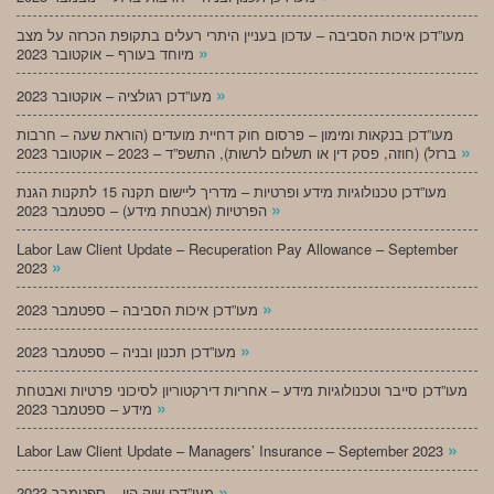
מעו”דכן איכות הסביבה – עדכון בעניין היתרי רעלים בתקופת הכרזה על מצב
»
מיוחד בעורף – אוקטובר 2023
»
מעו”דכן רגולציה – אוקטובר 2023
מעו”דכן בנקאות ומימון – פרסום חוק דחיית מועדים (הוראת שעה – חרבות
»
ברזל) (חוזה, פסק דין או תשלום לרשות), התשפ”ד – 2023 – אוקטובר 2023
מעו”דכן טכנולוגיות מידע ופרטיות – מדריך ליישום תקנה 15 לתקנות הגנת
»
הפרטיות (אבטחת מידע) – ספטמבר 2023
Labor Law Client Update – Recuperation Pay Allowance – September
»
2023
»
מעו”דכן איכות הסביבה – ספטמבר 2023
»
מעו”דכן תכנון ובניה – ספטמבר 2023
מעו”דכן סייבר וטכנולוגיות מידע – אחריות דירקטוריון לסיכוני פרטיות ואבטחת
»
מידע – ספטמבר 2023
»
Labor Law Client Update – Managers’ Insurance – September 2023
»
מעו”דכן שוק הון – ספטמבר 2023