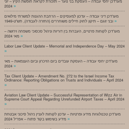
מעו”דכן יחסי עבודה – העסקת בני נוער – תזכורת לקראת חופשת הקיץ – יוני
»
2024
מעו”דכן דיני עבודה – עדכון למעסיקים – הרחבת ההגנות למשרתי מילואים
»
ובני זוגם – תיקון לחוק חיילים משוחררים (החזרה לעבודה), תש”ט-1949
מעו”דכן לקוחות פרטיים, העברות בין דוריות וניהול סכסוכי משפחה וירושה –
»
מאי 2024
Labor Law Client Update – Memorial and Independence Day – May 2024
»
מעו”דכן יחסי עבודה – העסקת עובדים ביום הזיכרון וביום העצמאות – מאי
»
2024
Tax Client Update – Amendment No. 272 to the Israel Income Tax
Ordinance: Reporting Obligations on Trusts and Individuals – April 2024
»
Aviation Law Client Update – Successful Representation of Wizz Air in
Supreme Court Appeal Regarding Unrefunded Airport Taxes – April 2024
»
מעו”דכן טכנולוגיות מידע ופרטיות – עדכון לקוחות לעניין ניהול סיכוני אבטחת
»
מידע בשימוש בקוד פתוח – אפריל 2024