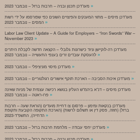
»
מעו”דכן תכנון ובניה – חרבות ברזל – נובמבר 2023
מעו”דכן מיסים – מתווי המענקים והפיצויים השונים כפי שפורסמו על ידי רשות
»
המסים – נובמבר 2023
Labor Law Client Update – A Guide for Employers – “Iron Swords” War –
»
November 2023
מעו”דכן רה-לוקיישן וניוד כישרונות גלובלי – הקצאה חדשה לקבלת היתרים
»
להעסקת עובדים זרים בענפי התעשייה – נובמבר 2023
»
מעו”דכן מיסוי מוניציפלי – נובמבר 2023
»
מעו”דכן איכות הסביבה – הארכת תוקף אישורים רגולטוריים – נובמבר 2023
מעו”דכן מיסים – דנ”א ביהמ”ש העליון בנושא רכישה עצמית של מניות שאינה
»
פרו-ראטה – נובמבר 2023
מעו”דכן בנקאות ומימון – פרסום צו דחיית מועדים (הוראת שעה – חרבות
ברזל) (חוזה, פסק דין או תשלום לרשות) (הארכת התקופה הקובעת ותקופת
»
הדחייה), התשפ”ד-2023
»
מעו”דכן יחסי עבודה – מלחמת חרבות ברזל – נובמבר 2023
»
מעו”דכן תכנון ובניה – חרבות ברזל – נובמבר 2023