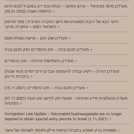
מעו”דכן מיסוי מוניציפלי – עדכון פסיקה – הנחת נכס ריק במקביל לנכס הרוס
»
בתקופה השניה (03.01.2022)
היעד הבא של רכבת הסטארט-אפ ניישן: החברה הערבית | ספר ההייטק
»
הישראלי 2021 – עיתון דה מרקר
»
מעו”דכן שוק ההון – פרשת נסטלה-אסם
»
מעו”דכן תכנון ובניה – חוק ההסדרים וחוק תכנון ובניה
»
מעו”דכן התחדשות עירונית – חוק ההסדרים
מעו”דכן הגירה – רישיון עבודה להעסקת עובדים זרים יהודים (זכאי שבות)
»
בחברות היי-טק
»
מעו”דכן תכנון ובניה – חוק ההסדרים (15.11.2021)
(07.11.2021) מעודכן טכנולוגיות מידע ופרטיות – הצעת חוק לתיקון חוק הגנת
»
הפרטיות
Immigration Law Update – Vaccinated businesspeople are no longer
»
required to obtain special entry permits to Israel (1.11.2021)
»
משפחת ברק תשקיע בחברת הביטוח איילון ותהפוך לשותפה של ווישור