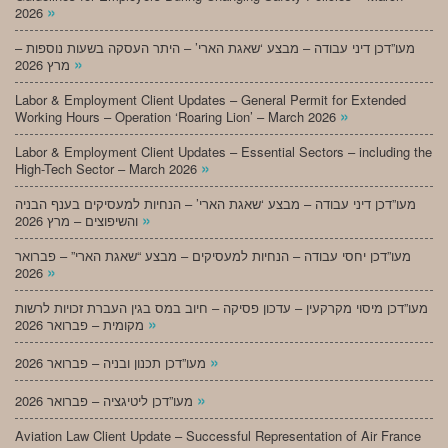
»
2026
מעו”דכן דיני עבודה – מבצע ‘שאגת הארי’ – היתר העסקה בשעות נוספות –
»
מרץ 2026
Labor & Employment Client Updates – General Permit for Extended
»
Working Hours – Operation ‘Roaring Lion’ – March 2026
Labor & Employment Client Updates – Essential Sectors – including the
»
High-Tech Sector – March 2026
מעו”דכן דיני עבודה – מבצע ‘שאגת הארי’ – הנחיות למעסיקים בענף הבניה
»
והשיפוצים – מרץ 2026
מעו”דכן יחסי עבודה – הנחיות למעסיקים – מבצע “שאגת הארי” – פברואר
»
2026
מעו”דכן מיסוי מקרקעין – עדכון פסיקה – חיוב במס בגין העברת זכויות לרשות
»
מקומית – פברואר 2026
»
מעו”דכן תכנון ובניה – פברואר 2026
»
מעו”דכן ליטיגציה – פברואר 2026
Aviation Law Client Update – Successful Representation of Air France