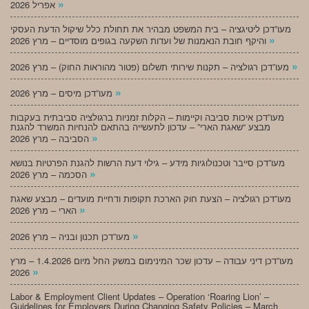
»
אפריל 2026
מעו”דכן ליטיגציה – בית המשפט מבהיר את תחולת כלל שיקול הדעת העסקי
»
והיקף חובת הנאמנות של ועדות השקעה בגופים מוסדיים – מרץ 2026
»
מעו”דכן רגולציה – תקנות שירותי תשלום (פטור מהוראות החוק) – מרץ 2026
»
מעו”דכן מיסים – מרץ 2026
מעו”דכן איכות סביבה וקיימות – הקלות זמניות ברגולציה סביבתית בעקבות
מבצע “שאגת הארי” – עדכון לתעשייה בהתאם להנחיות המשרד להגנת
»
הסביבה – מרץ 2026
מעו”דכן סייבר וטכנולוגיות מידע – גילוי דעת הרשות להגנת הפרטיות בנושא
»
הסכמה – מרץ 2026
מעו”דכן רגולציה – הצעת חוק הארכת תקופות ודחיית מועדים – מבצע שאגת
»
הארי – מרץ 2026
»
מעו”דכן תכנון ובניה – מרץ 2026
מעו”דכן דיני עבודה – עדכון שכר המינימום במשק החל מיום 1.4.2026 – מרץ
»
2026
Labor & Employment Client Updates – Operation ‘Roaring Lion’ –
Guidelines for Employers During Changing Safety Policies – March