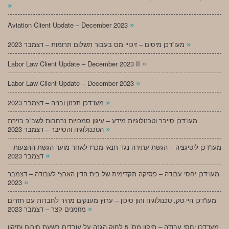
»
»
Aviation Client Update – December 2023
»
מעו”דכן מיסים – זיכויי מס בעבור תשלום תרומות – דצמבר 2023
»
Labor Law Client Update – December 2023 II
»
Labor Law Client Update – December 2023
»
מעו”דכן תכנון ובניה – דצמבר 2023
מעו”דכן סייבר וטכנולוגיות מידע – עיגון סמכויות נרחבות לשב”כ בזירת
»
הטכנולוגיה והסייבר – דצמבר 2023
מעו”דכן ליטיגציה – הגשת עתירה נגד תנאי מכרז לאחר מועד הגשת ההצעות –
»
דצמבר 2023
מעו”דכן יחסי עבודה – פסיקה תקדימית של בית הדין הארצי לעבודה – דצמבר
»
2023
מעו”דכן היי-טק, טכנולוגיה והון סיכון – ערוץ מענקים מהיר לחברות עם תזרים
»
מזומנים קצר – דצמבר 2023
מעו”דכן יחסי עבודה – תיקון מס’ 5 לחוק הגנה על עובדים בשעת חירום ותיקון