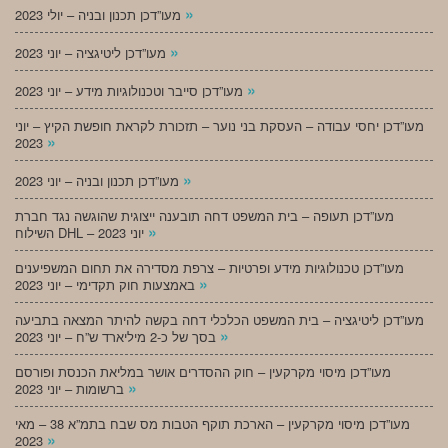
»
מעו”דכן תכנון ובניה – יולי 2023
»
מעו”דכן ליטיגציה – יוני 2023
»
מעו”דכן סייבר וטכנולוגיות מידע – יוני 2023
מעו”דכן יחסי עבודה – העסקת בני נוער – תזכורת לקראת חופשת הקיץ – יוני
»
2023
»
מעו”דכן תכנון ובניה – יוני 2023
מעו”דכן תעופה – בית המשפט דחה תובענה ייצוגית שהוגשה נגד חברת
»
השילוח DHL – יוני 2023
מעו”דכן טכנולוגיות מידע ופרטיות – צרפת מסדירה את תחום המשפיענים
»
באמצעות חוק תקדימי – יוני 2023
מעו”דכן ליטיגציה – בית המשפט הכלכלי דחה בקשה להיתר המצאה בתביעה
»
בסך של כ-2 מיליארד ש”ח – יוני 2023
מעו”דכן מיסוי מקרקעין – חוק ההסדרים אושר במליאת הכנסת ופורסם
»
ברשומות – יוני 2023
מעו”דכן מיסוי מקרקעין – הארכת תוקף הטבות מס שבח בתמ”א 38 – מאי
»
2023