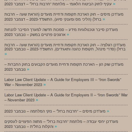
»
עקיף לחוק הביטוח הלאומי – מלחמת “חרבות ברזל” – דצמבר 2023
מעו”דכן מיסים – חוק הארכת תקופות ודחיית מועדים (הוראת שעה – חרבות
»
ברזל) (הליכי מס ומענקי סיוע), התשפ”ד-2023 – דצמבר 2023
מעו”דכן סייבר וטכנולוגיות מידע – סמכות חדשה למערך הסייבר להנחות
»
ארגונים פרטיים במשק – נובמבר 2023
מעו”דכן רגולציה – חוק הארכת תקופות ודחיית מועדים (הוראת שעה – חרבות
ברזל) (סדרי מינהל, תקופות כהונה ותאגידים), התשפ”ד-2023 – נובמבר 2023
»
מעו”דכן שוק הון – הארכת תקופות ודחיית מועדים הקבועים בחוק החברות –
»
נובמבר 2023
Labor Law Client Update – A Guide for Employers III – “Iron Swords”
»
War – November 2023
Labor Law Client Update – A Guide for Employers II – “Iron Swords” War
»
– November 2023
»
מעו”דכן מיסים – “חרבות ברזל” – נזקי המלחמה – נובמבר 2023
מעו”דכן יחסי עבודה – מלחמת “חרבות ברזל” – מתווה הפיצויים לעסקים
»
והקלות בחל”ת – נובמבר 2023