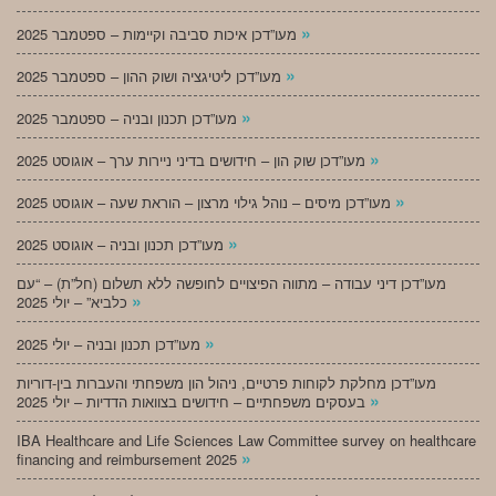
»
מעו”דכן איכות סביבה וקיימות – ספטמבר 2025
»
מעו”דכן ליטיגציה ושוק ההון – ספטמבר 2025
»
מעו”דכן תכנון ובניה – ספטמבר 2025
»
מעו”דכן שוק הון – חידושים בדיני ניירות ערך – אוגוסט 2025
»
מעו”דכן מיסים – נוהל גילוי מרצון – הוראת שעה – אוגוסט 2025
»
מעו”דכן תכנון ובניה – אוגוסט 2025
מעו”דכן דיני עבודה – מתווה הפיצויים לחופשה ללא תשלום (חל”ת) – “עם
»
כלביא” – יולי 2025
»
מעו”דכן תכנון ובניה – יולי 2025
מעו”דכן מחלקת לקוחות פרטיים, ניהול הון משפחתי והעברות בין-דוריות
»
בעסקים משפחתיים – חידושים בצוואות הדדיות – יולי 2025
IBA Healthcare and Life Sciences Law Committee survey on healthcare
»
financing and reimbursement 2025