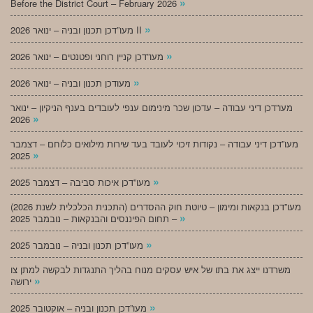
»
Before the District Court – February 2026
»
מעו”דכן תכנון ובניה – ינואר 2026 II
»
מעו”דכן קניין רוחני ופטנטים – ינואר 2026
»
מעודכן תכנון ובניה – ינואר 2026
מעו”דכן דיני עבודה – עדכון שכר מינימום ענפי לעובדים בענף הניקיון – ינואר
»
2026
מעו”דכן דיני עבודה – נקודות זיכוי לעובד בעד שירות מילואים כלוחם – דצמבר
»
2025
»
מעו”דכן איכות סביבה – דצמבר 2025
מעו”דכן בנקאות ומימון – טיוטת חוק ההסדרים (התכנית הכלכלית לשנת 2026)
»
– תחום הפיננסים והבנקאות – נובמבר 2025
»
מעו”דכן תכנון ובניה – נובמבר 2025
משרדנו ייצג את בתו של איש עסקים מנוח בהליך התנגדות לבקשה למתן צו
»
ירושה
»
מעו”דכן תכנון ובניה – אוקטובר 2025