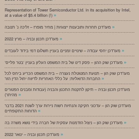
Representation of Tower Semiconductor Ltd. in its acquisition by Intel,
»
at a value of $5.4 billion (!)
»
מעו”דכן תחרות ותובענות ייצוגיות | מחיר מופרז – זליכה נ’ תנובה
»
מעו”דכן תכנון ובניה – מרץ 2022
»
מעו”דכן יחסי עבודה – שינויים זמניים בעניין תשלום דמי בידוד לעובדים
»
‘מעו”דכן שוק ההון – פסק דינו של בית המשפט העליון בעניין ‘בטר פלייס
מעו”דכן שוק הון – תנועת המטוטלת נעצרה – בית המשפט הכריע ביחס לכל
»
החברות הדואליות: על כללי האחריות לדיווח יחול הדין הזר
מעו”דכן תכנון ובניה – תיקון לתקנות התכנון והבניה (עבודות ומבנים הפטורים
»
מהיתר)
מעו”דכן שוק הון – עדכוני חקיקה והנחיות רשות ניירות ערך לשנת 2021 בדבר
»
הדוחות התקופתיים
»
מעו”דכן שוק הון – ניצול הזדמנות עסקית של חברה בידי נושא משרה בה
»
מעו”דכן תכנון ובניה – ינואר 2022