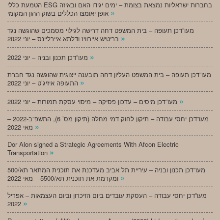
הטמעת כללי ESG בחברות ישראליות נמצאת בצומת – ימים יגידו האם ובאיזה
»
אופן יאומצו הכללים בשוק ההון המקומי
מעו”דכן תעופה – בית המשפט דחה דרישה לגילוי מסמכים שהוגשה נגד
»
בריטיש איירוויז ודלתא איירליינס – יוני 2022
»
מעו”דכן תכנון ובניה – יוני 2022
מעו”דכן תעופה – בית המשפט העליון דחה תובענה ייצוגית שהוגשה נגד חברת
»
התעופה איזיג’ט – יוני 2022
»
מעו”דכן מיסים – עדכון פסיקה – מיסוי עסקת תמורות – יוני 2022
מעו”דכן יחסי עבודה – תיקון לחוק דמי מחלה (תיקון מס’ 6), התשפ”ב-2022 –
»
מאי 2022
Dor Alon signed a Strategic Agreements With Afcon Electric
»
Transportation
מעו”דכן תכנון ובניה – עיריית תל אביב מעדכנת את תוכנית המתאר תא/500
»
ומקדמת את תוכנית תא/5500 – מאי 2022
מעו”דכן יחסי עבודה – העסקת עובדים ביום הזיכרון וביום העצמאות – אפריל
»
2022