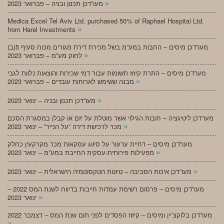
»
מעו”דכן תכנון ובניה – פברואר 2023
Medica Excel Tel Aviv Ltd. purchased 50% of Raphael Hospital Ltd.
»
from Harel Investments
מעו”דכן מיסים – החבות במע”מ בשל מכירת דירת מגורים מכוח סעיף 5(ב)
»
לחוק מע”מ – פברואר 2023
מעו”דכן מיסים – התרת קיזוז תשומות עבור דמי שכירות והוצאות נלוות לגבי
»
מבנה ששימש לארוחות עובדים – פברואר 2023
»
מעו”דכן תכנון ובניה – ינואר 2023
מעו”דכן ליטיגציה – חובות הגילוי אשר מוטלת על יזם או קבלן במסגרת הסכם
»
מכר לרכישת דירה “על הנייר” – ינואר 2023
מעו”דכן מיסים – דחיית ערעור על סיווג עסקאות מכר מקרקעין כחלק
»
מפעילות פירותית-עסקית החייבת במע”מ – ינואר 2023
»
מעו”דכן איכות הסביבה – טיוטת הטקסונומיה הישראלית – ינואר 2023
מעו”דכן מיסים – פרסום רשימת עמדות חייבות בדיווח לשנת המס 2022 –
»
ינואר 2023
מעו”דכן בלוקצ’יין ומיסים – קיזוז הפסדים לפני תום שנת המס – דצמבר 2022
»