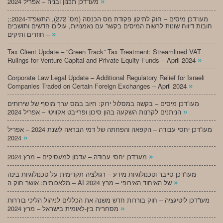
»
מעו”דכן תכנון ובניה – אפריל 2024
;מעו”דכן מיסים – חוק לתיקון פקודת מס הכנסה (מס’ 272), התשפ”ד-2024:
חובות דיווח שונות לרשות המיסים בקשר עם נאמנויות, עולים חדשים ותושבים
»
חוזרים ותיקים –
Tax Client Update – “Green Track” Tax Treatment: Streamlined VAT
»
Rulings for Venture Capital and Private Equity Funds – April 2024
Corporate Law Legal Update – Additional Regulatory Relief for Israeli
»
Companies Traded on Certain Foreign Exchanges – April 2024
מעו”דכן מיסים – בקשה במסלול ירוק: חיוב במס ערך מוסף של שירותים
»
הניתנים לקרנות השקעה בהון סיכון ופרייבט אקוויטי – אפריל 2024
מעו”דכן יחסי עבודה – הקפאה והפחתה של דמי הבראה לשנת 2024 – אפריל
»
2024
»
מעו”דכן יחסי עבודה – עדכון למעסיקים – מרץ 2024
מעו”דכן סייבר וטכנולוגיות מידע – רגולציה תקדימית על טכנולוגיות בינה
»
מלאכותית: אושר חוק ה – AI של האיחוד האירופי – מרץ 2024
מעו”דכן ליטיגציה – חוק בוררות חדש משנה את הכללים לניהול הליכי בוררות
»
מסחרית בין-לאומית בישראל – מרץ 2024