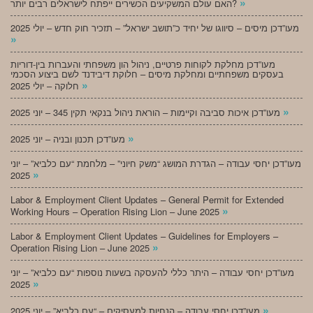
»
האם עולם המשקיעים הכשירים ייפתח לישראלים רבים יותר?
מעו”דכן מיסים – סיווגו של יחיד כ”תושב ישראל” – תזכיר חוק חדש – יולי 2025
»
מעו”דכן מחלקת לקוחות פרטיים, ניהול הון משפחתי והעברות בין-דוריות
בעסקים משפחתיים ומחלקת מיסים – חלוקת דיבידנד לשם ביצוע הסכמי
»
חלוקה – יולי 2025
»
מעו”דכן איכות סביבה וקיימות – הוראת ניהול בנקאי תקין 345 – יוני 2025
»
מעו”דכן תכנון ובניה – יוני 2025
מעו”דכן יחסי עבודה – הגדרת המושג “משק חיוני” – מלחמת “עם כלביא” – יוני
»
2025
Labor & Employment Client Updates – General Permit for Extended
»
Working Hours – Operation Rising Lion – June 2025
Labor & Employment Client Updates – Guidelines for Employers –
»
Operation Rising Lion – June 2025
מעו”דכן יחסי עבודה – היתר כללי להעסקה בשעות נוספות “עם כלביא” – יוני
»
2025
»
מעו”דכן יחסי עבודה – הנחיות למעסיקים – “עם כלביא” – יוני 2025