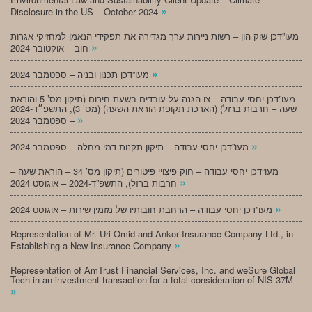
»
Disclosure in the US – October 2024
מעו”דכן שוק הון – רשות ניירות ערך מגדירה את תפקידי הנאמן למחזיקי אגרות
»
חוב – אוקטובר 2024
»
מעו”דכן תכנון ובניה – ספטמבר 2024
מעו”דכן יחסי עבודה – צו הגנה על עובדים בשעת חירום (תיקון מס’ 5 והוראת
שעה – חרבות ברזל) (הארכת תקופת הוראת השעה) (מס’ 3), התשפ״ד-2024
»
– ספטמבר 2024
»
מעו”דכן יחסי עבודה – תיקון תקנות דמי מחלה – ספטמבר 2024
מעו”דכן יחסי עבודה – חוק פיצויי פיטורים (תיקון מס’ 34 – הוראת שעה –
»
חרבות ברזל), התשפ”ד-2024 – אוגוסט 2024
»
מעו”דכן יחסי עבודה – הרחבת חובותיו של מזמין שירות – אוגוסט 2024
Representation of Mr. Uri Omid and Ankor Insurance Company Ltd., in
»
Establishing a New Insurance Company
Representation of AmTrust Financial Services, Inc. and weSure Global
Tech in an investment transaction for a total consideration of NIS 37M
»