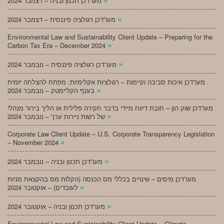
מעו”דכן תכנון ובניה – דצמבר 2024
»
מעו”דכן רגולציה פיננסית – דצמבר 2024
Environmental Law and Sustainability Client Update – Preparing for the
»
Carbon Tax Era – December 2024
»
מעו”דכן רגולציה פיננסית – נובמבר 2024
מעו”דכן איכות סביבה וקיימות – רגולציות אקלימיות: מפתח להצלחה יזמית
»
בענף הקליימטק – נובמבר 2024
מעו”דכן שוק הון – חובת דיווח מיידי בדבר חקירה פלילית או הליך בירור מנהלי
»
של רשות ניירות ערך – נובמבר 2024
Corporate Law Client Update – U.S. Corporate Transparency Legislation
»
– November 2024
»
מעו”דכן תכנון ובניה – נובמבר 2024
מעו”דכן מיסים – שינויים בכללי מס הכנסה (הקלות מס בהקצאת מניות
»
לעובדים) – אוקטובר 2024
»
מעו”דכן תכנון ובניה – אוקטובר 2024
Environmental Law and Sustainability Client Update – Climate