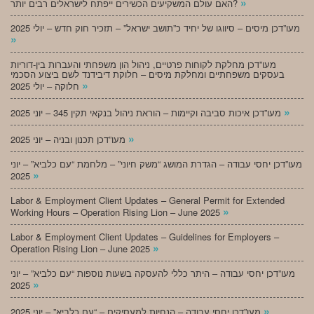
»
האם עולם המשקיעים הכשירים ייפתח לישראלים רבים יותר?
מעו”דכן מיסים – סיווגו של יחיד כ”תושב ישראל” – תזכיר חוק חדש – יולי 2025
»
מעו”דכן מחלקת לקוחות פרטיים, ניהול הון משפחתי והעברות בין-דוריות
בעסקים משפחתיים ומחלקת מיסים – חלוקת דיבידנד לשם ביצוע הסכמי
»
חלוקה – יולי 2025
»
מעו”דכן איכות סביבה וקיימות – הוראת ניהול בנקאי תקין 345 – יוני 2025
»
מעו”דכן תכנון ובניה – יוני 2025
מעו”דכן יחסי עבודה – הגדרת המושג “משק חיוני” – מלחמת “עם כלביא” – יוני
»
2025
Labor & Employment Client Updates – General Permit for Extended
»
Working Hours – Operation Rising Lion – June 2025
Labor & Employment Client Updates – Guidelines for Employers –
»
Operation Rising Lion – June 2025
מעו”דכן יחסי עבודה – היתר כללי להעסקה בשעות נוספות “עם כלביא” – יוני
»
2025
»
מעו”דכן יחסי עבודה – הנחיות למעסיקים – “עם כלביא” – יוני 2025