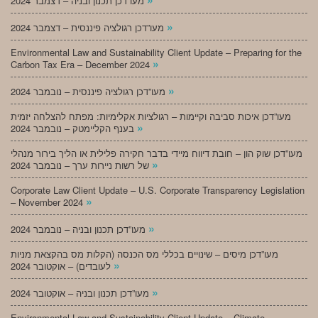
מעו”דכן תכנון ובניה – דצמבר 2024
»
מעו”דכן רגולציה פיננסית – דצמבר 2024
Environmental Law and Sustainability Client Update – Preparing for the
»
Carbon Tax Era – December 2024
»
מעו”דכן רגולציה פיננסית – נובמבר 2024
מעו”דכן איכות סביבה וקיימות – רגולציות אקלימיות: מפתח להצלחה יזמית
»
בענף הקליימטק – נובמבר 2024
מעו”דכן שוק הון – חובת דיווח מיידי בדבר חקירה פלילית או הליך בירור מנהלי
»
של רשות ניירות ערך – נובמבר 2024
Corporate Law Client Update – U.S. Corporate Transparency Legislation
»
– November 2024
»
מעו”דכן תכנון ובניה – נובמבר 2024
מעו”דכן מיסים – שינויים בכללי מס הכנסה (הקלות מס בהקצאת מניות
»
לעובדים) – אוקטובר 2024
»
מעו”דכן תכנון ובניה – אוקטובר 2024
Environmental Law and Sustainability Client Update – Climate