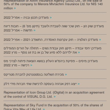
Representation of Alifim Insurance Agency (2002) Ltd., on the sale of
50% of the company to Menora Mivtachim Insurance Ltd. for NIS 140
»
million
»
מעו”דכן תכנון ובניה – אפריל 2022
מעו”דכן שוק הון – חוק שכר שווה לעובדת ולעובד (תיקון מס’ 6) – חובות דיווח
»
חדשות – אפריל 2022
»
מעו”דכן רגולציה – חוק עקרונות האסדרה, התשפ”ב-2021 – אפריל 2022
מעו”דכן יחסי עבודה – תיקון חוק עבודת נשים – תחולה על הורים המגדלים
»
את ילדיהם ללא סיוע של בן או בת זוג נוסף – מרץ 2022
מעו”דכן מיסים – פסיקת ביהמ”ש העליון בנושא הוצאות פיתוח לצרכי מס
»
רכישה – מרץ 2022
»
מכירת השליטה בגסטטנרטק לחברת מטריקס
»
ייצוג רפק אנרגיה בעסקה לרכישת שתי חברות מידי דלק
Representation of Icon Group Ltd. (iDigital) in an acquisition agreement
»
of the control of VISUAL D.G. Ltd.
Representation of Sky Fund in the acquisition of 50% of the shares of
»
Dolce Vita Way of Life Ltd.