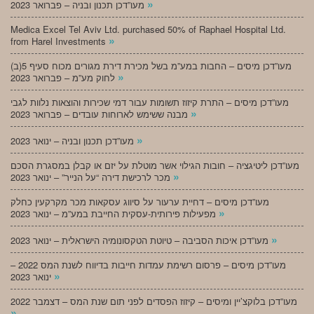
»
מעו”דכן תכנון ובניה – פברואר 2023
Medica Excel Tel Aviv Ltd. purchased 50% of Raphael Hospital Ltd.
»
from Harel Investments
מעו”דכן מיסים – החבות במע”מ בשל מכירת דירת מגורים מכוח סעיף 5(ב)
»
לחוק מע”מ – פברואר 2023
מעו”דכן מיסים – התרת קיזוז תשומות עבור דמי שכירות והוצאות נלוות לגבי
»
מבנה ששימש לארוחות עובדים – פברואר 2023
»
מעו”דכן תכנון ובניה – ינואר 2023
מעו”דכן ליטיגציה – חובות הגילוי אשר מוטלת על יזם או קבלן במסגרת הסכם
»
מכר לרכישת דירה “על הנייר” – ינואר 2023
מעו”דכן מיסים – דחיית ערעור על סיווג עסקאות מכר מקרקעין כחלק
»
מפעילות פירותית-עסקית החייבת במע”מ – ינואר 2023
»
מעו”דכן איכות הסביבה – טיוטת הטקסונומיה הישראלית – ינואר 2023
מעו”דכן מיסים – פרסום רשימת עמדות חייבות בדיווח לשנת המס 2022 –
»
ינואר 2023
מעו”דכן בלוקצ’יין ומיסים – קיזוז הפסדים לפני תום שנת המס – דצמבר 2022
»