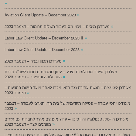
»
»
Aviation Client Update – December 2023
»
מעו”דכן מיסים – זיכויי מס בעבור תשלום תרומות – דצמבר 2023
»
Labor Law Client Update – December 2023 II
»
Labor Law Client Update – December 2023
»
מעו”דכן תכנון ובניה – דצמבר 2023
מעו”דכן סייבר וטכנולוגיות מידע – עיגון סמכויות נרחבות לשב”כ בזירת
»
הטכנולוגיה והסייבר – דצמבר 2023
מעו”דכן ליטיגציה – הגשת עתירה נגד תנאי מכרז לאחר מועד הגשת ההצעות –
»
דצמבר 2023
מעו”דכן יחסי עבודה – פסיקה תקדימית של בית הדין הארצי לעבודה – דצמבר
»
2023
מעו”דכן היי-טק, טכנולוגיה והון סיכון – ערוץ מענקים מהיר לחברות עם תזרים
»
מזומנים קצר – דצמבר 2023
מעו”דכן יחסי עבודה – תיקון מס’ 5 לחוק הגנה על עובדים בשעת חירום ותיקון