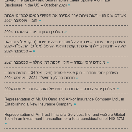
»
Disclosure in the US – October 2024
מעו”דכן שוק הון – רשות ניירות ערך מגדירה את תפקידי הנאמן למחזיקי אגרות
»
חוב – אוקטובר 2024
»
מעו”דכן תכנון ובניה – ספטמבר 2024
מעו”דכן יחסי עבודה – צו הגנה על עובדים בשעת חירום (תיקון מס’ 5 והוראת
שעה – חרבות ברזל) (הארכת תקופת הוראת השעה) (מס’ 3), התשפ״ד-2024
»
– ספטמבר 2024
»
מעו”דכן יחסי עבודה – תיקון תקנות דמי מחלה – ספטמבר 2024
מעו”דכן יחסי עבודה – חוק פיצויי פיטורים (תיקון מס’ 34 – הוראת שעה –
»
חרבות ברזל), התשפ”ד-2024 – אוגוסט 2024
»
מעו”דכן יחסי עבודה – הרחבת חובותיו של מזמין שירות – אוגוסט 2024
Representation of Mr. Uri Omid and Ankor Insurance Company Ltd., in
»
Establishing a New Insurance Company
Representation of AmTrust Financial Services, Inc. and weSure Global
Tech in an investment transaction for a total consideration of NIS 37M
»