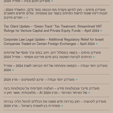
»
מעו”דכן תכנון ובניה – אפריל 2024
;מעו”דכן מיסים – חוק לתיקון פקודת מס הכנסה (מס’ 272), התשפ”ד-2024:
חובות דיווח שונות לרשות המיסים בקשר עם נאמנויות, עולים חדשים ותושבים
»
חוזרים ותיקים –
Tax Client Update – “Green Track” Tax Treatment: Streamlined VAT
»
Rulings for Venture Capital and Private Equity Funds – April 2024
Corporate Law Legal Update – Additional Regulatory Relief for Israeli
»
Companies Traded on Certain Foreign Exchanges – April 2024
מעו”דכן מיסים – בקשה במסלול ירוק: חיוב במס ערך מוסף של שירותים
»
הניתנים לקרנות השקעה בהון סיכון ופרייבט אקוויטי – אפריל 2024
מעו”דכן יחסי עבודה – הקפאה והפחתה של דמי הבראה לשנת 2024 – אפריל
»
2024
»
מעו”דכן יחסי עבודה – עדכון למעסיקים – מרץ 2024
מעו”דכן סייבר וטכנולוגיות מידע – רגולציה תקדימית על טכנולוגיות בינה
»
מלאכותית: אושר חוק ה – AI של האיחוד האירופי – מרץ 2024
מעו”דכן ליטיגציה – חוק בוררות חדש משנה את הכללים לניהול הליכי בוררות
»
מסחרית בין-לאומית בישראל – מרץ 2024