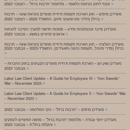
»
עקיף לחוק הביטוח הלאומי – מלחמת “חרבות ברזל” – דצמבר 2023
מעו”דכן מיסים – חוק הארכת תקופות ודחיית מועדים (הוראת שעה – חרבות
»
ברזל) (הליכי מס ומענקי סיוע), התשפ”ד-2023 – דצמבר 2023
מעו”דכן סייבר וטכנולוגיות מידע – סמכות חדשה למערך הסייבר להנחות
»
ארגונים פרטיים במשק – נובמבר 2023
מעו”דכן רגולציה – חוק הארכת תקופות ודחיית מועדים (הוראת שעה – חרבות
ברזל) (סדרי מינהל, תקופות כהונה ותאגידים), התשפ”ד-2023 – נובמבר 2023
»
מעו”דכן שוק הון – הארכת תקופות ודחיית מועדים הקבועים בחוק החברות –
»
נובמבר 2023
Labor Law Client Update – A Guide for Employers III – “Iron Swords”
»
War – November 2023
Labor Law Client Update – A Guide for Employers II – “Iron Swords” War
»
– November 2023
»
מעו”דכן מיסים – “חרבות ברזל” – נזקי המלחמה – נובמבר 2023
מעו”דכן יחסי עבודה – מלחמת “חרבות ברזל” – מתווה הפיצויים לעסקים
»
והקלות בחל”ת – נובמבר 2023