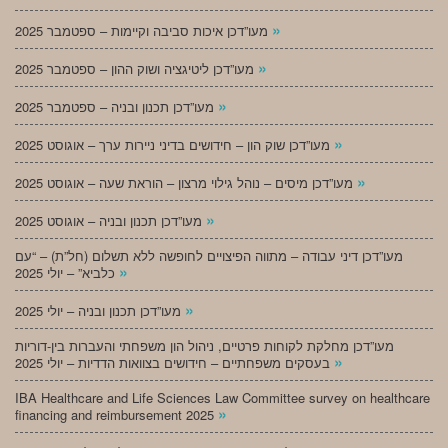
»
מעו”דכן איכות סביבה וקיימות – ספטמבר 2025
»
מעו”דכן ליטיגציה ושוק ההון – ספטמבר 2025
»
מעו”דכן תכנון ובניה – ספטמבר 2025
»
מעו”דכן שוק הון – חידושים בדיני ניירות ערך – אוגוסט 2025
»
מעו”דכן מיסים – נוהל גילוי מרצון – הוראת שעה – אוגוסט 2025
»
מעו”דכן תכנון ובניה – אוגוסט 2025
מעו”דכן דיני עבודה – מתווה הפיצויים לחופשה ללא תשלום (חל”ת) – “עם
»
כלביא” – יולי 2025
»
מעו”דכן תכנון ובניה – יולי 2025
מעו”דכן מחלקת לקוחות פרטיים, ניהול הון משפחתי והעברות בין-דוריות
»
בעסקים משפחתיים – חידושים בצוואות הדדיות – יולי 2025
IBA Healthcare and Life Sciences Law Committee survey on healthcare
»
financing and reimbursement 2025