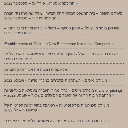
»
התעופה אוסטריאן איירליינס – ספטמבר 2022
מעו”דכן תעופה – בית המשפט המחוזי דחה תביעה ייצוגית שהוגשה נגד חברת
»
התעופה וויז אייר – ספטמבר 2022
מעו”דכן מיסוי מוניציפלי – עדכון פסיקה – ביטול חיוב רטרואקטיבי בארנונה –
»
ספטמבר 2022
»
Establishment of Ofek – a New Elementary Insurance Company
ייצוג חברת רשת מדיה ואיילה חסון בתביעת לשון הרע שהוגשה כנגדם על ידי
»
מר יוסף רחמים
»
אליאקסיס רוכשת את אקווריוס ספקטרום
»
מעו”דכן מיסים – השתתפות מלכ”רים במכרזי מדינה – אוגוסט 2022
מעו”דכן מיסים – כללי מחירי העברה בעסקאות בינלאומיות (transfer pricing)
»
– הרחבת חובות הדיווח על תאגידים הפועלים בישראל – אוגוסט 2022
מעו”דכן טכנולוגיות מידע ופרטיות – רפורמה בחוק זכויות הפרטיות של
»
קליפורניה – יולי 2022
»
ייצוג חברת רשת מדיה בע”מ בתביעה שהוגשה על-ידי מר בהא בכרי