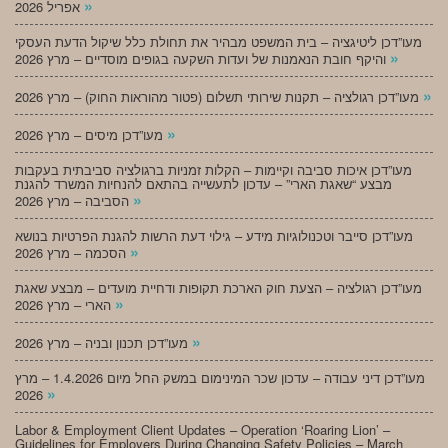
»
אפריל 2026
מעו”דכן ליטיגציה – בית המשפט מבהיר את תחולת כלל שיקול הדעת העסקי
»
והיקף חובת הנאמנות של ועדות השקעה בגופים מוסדיים – מרץ 2026
»
מעו”דכן רגולציה – תקנות שירותי תשלום (פטור מהוראות החוק) – מרץ 2026
»
מעו”דכן מיסים – מרץ 2026
מעו”דכן איכות סביבה וקיימות – הקלות זמניות ברגולציה סביבתית בעקבות
מבצע “שאגת הארי” – עדכון לתעשייה בהתאם להנחיות המשרד להגנת
»
הסביבה – מרץ 2026
מעו”דכן סייבר וטכנולוגיות מידע – גילוי דעת הרשות להגנת הפרטיות בנושא
»
הסכמה – מרץ 2026
מעו”דכן רגולציה – הצעת חוק הארכת תקופות ודחיית מועדים – מבצע שאגת
»
הארי – מרץ 2026
»
מעו”דכן תכנון ובניה – מרץ 2026
מעו”דכן דיני עבודה – עדכון שכר המינימום במשק החל מיום 1.4.2026 – מרץ
»
2026
Labor & Employment Client Updates – Operation ‘Roaring Lion’ –
Guidelines for Employers During Changing Safety Policies – March