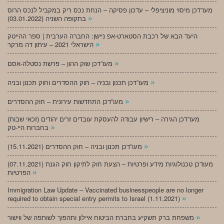
מעו”דכן מיסוי מוניציפלי – עדכון פסיקה – הנחת נכס ריק במקביל לנכס הרוס
»
בתקופה השניה (03.01.2022)
היעד הבא של רכבת הסטארט-אפ ניישן: החברה הערבית | ספר ההייטק
»
הישראלי 2021 – עיתון דה מרקר
»
מעו”דכן שוק ההון – פרשת נסטלה-אסם
»
מעו”דכן תכנון ובניה – חוק ההסדרים וחוק תכנון ובניה
»
מעו”דכן התחדשות עירונית – חוק ההסדרים
מעו”דכן הגירה – רישיון עבודה להעסקת עובדים זרים יהודים (זכאי שבות)
»
בחברות היי-טק
»
מעו”דכן תכנון ובניה – חוק ההסדרים (15.11.2021)
(07.11.2021) מעודכן טכנולוגיות מידע ופרטיות – הצעת חוק לתיקון חוק הגנת
»
הפרטיות
Immigration Law Update – Vaccinated businesspeople are no longer
»
required to obtain special entry permits to Israel (1.11.2021)
»
משפחת ברק תשקיע בחברת הביטוח איילון ותהפוך לשותפה של ווישור