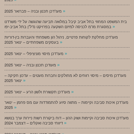
»
מעו”דכן תכנון ובניה – פברואר 2025
בית המשפט המחוזי בתל אביב קיבל במלואה תביעה שהוגשה על ידי משרדנו
»
במסגרת מו”מ לכניסה למיזם השקעה בפרויקט נדל”ן בתל אביב-יפו
מעו”דכן מחלקת לקוחות פרטיים, ניהול הון משפחתי והעברות בין-דוריות
»
בעסקים משפחתיים – ינואר 2025
»
מעו”דכן מיסוי מוניציפלי – ינואר 2025
»
מעודכן תכנון ובניה – ינואר 2025
מעו”דכן מיסים – מיסוי רווחים לא מחולקים וחברות מעטים – עדכון חקיקה –
»
ינואר 2025
»
מעו”דכן תקשורת ולשון הרע – ינואר 2025
מעו”דכן איכות סביבה וקיימות – מתווה סיוע להתמודדות עם מס פחמן – ינואר
»
2025
מעו”דכן איכות סביבה וקיימות ושוק ההון – דוח ביקורת רשות ניירות ערך בנושא
»
דיווחי סביבה ואקלים – דצמבר 2024
»