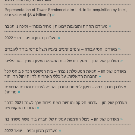
Representation of Tower Semiconductor Ltd. in its acquisition by Intel,
»
at a value of $5.4 billion (!)
»
מעו”דכן תחרות ותובענות ייצוגיות | מחיר מופרז – זליכה נ’ תנובה
»
מעו”דכן תכנון ובניה – מרץ 2022
»
מעו”דכן יחסי עבודה – שינויים זמניים בעניין תשלום דמי בידוד לעובדים
»
‘מעו”דכן שוק ההון – פסק דינו של בית המשפט העליון בעניין ‘בטר פלייס
מעו”דכן שוק הון – תנועת המטוטלת נעצרה – בית המשפט הכריע ביחס לכל
»
החברות הדואליות: על כללי האחריות לדיווח יחול הדין הזר
מעו”דכן תכנון ובניה – תיקון לתקנות התכנון והבניה (עבודות ומבנים הפטורים
»
מהיתר)
מעו”דכן שוק הון – עדכוני חקיקה והנחיות רשות ניירות ערך לשנת 2021 בדבר
»
הדוחות התקופתיים
»
מעו”דכן שוק הון – ניצול הזדמנות עסקית של חברה בידי נושא משרה בה
»
מעו”דכן תכנון ובניה – ינואר 2022