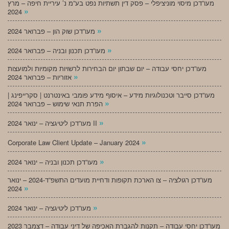
מעו”דכן מיסוי מוניציפלי – פסק דין תשתיות נפט בע”מ נ’ עיריית חיפה – מרץ
»
2024
»
מעו”דכן שוק הון – פברואר 2024
»
מעו”דכן תכנון ובניה – פברואר 2024
מעו”דכן יחסי עבודה – יום שבתון יום הבחירות לרשויות מקומיות ולמועצות
»
אזוריות – פברואר 2024
מעו”דכן סייבר וטכנולוגיות מידע – איסוף מידע פומבי באינטרנט | סקרייפינג |
»
הפרת תנאי שימוש – פברואר 2024
»
מעו”דכן ליטיגציה – ינואר 2024 II
»
Corporate Law Client Update – January 2024
»
מעו”דכן תכנון ובניה – ינואר 2024
מעו”דכן רגולציה – צו הארכת תקופות ודחיית מועדים התשפ”ד-2024 – ינואר
»
2024
»
מעו”דכן ליטיגציה – ינואר 2024
מעו”דכן יחסי עבודה – תקנות להגברת האכיפה של דיני עבודה – דצמבר 2023