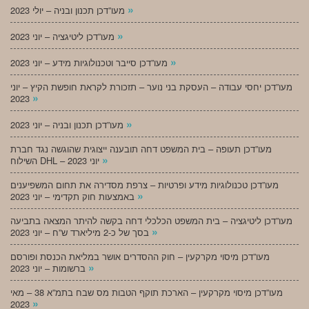
»
מעו”דכן תכנון ובניה – יולי 2023
»
מעו”דכן ליטיגציה – יוני 2023
»
מעו”דכן סייבר וטכנולוגיות מידע – יוני 2023
מעו”דכן יחסי עבודה – העסקת בני נוער – תזכורת לקראת חופשת הקיץ – יוני
»
2023
»
מעו”דכן תכנון ובניה – יוני 2023
מעו”דכן תעופה – בית המשפט דחה תובענה ייצוגית שהוגשה נגד חברת
»
השילוח DHL – יוני 2023
מעו”דכן טכנולוגיות מידע ופרטיות – צרפת מסדירה את תחום המשפיענים
»
באמצעות חוק תקדימי – יוני 2023
מעו”דכן ליטיגציה – בית המשפט הכלכלי דחה בקשה להיתר המצאה בתביעה
»
בסך של כ-2 מיליארד ש”ח – יוני 2023
מעו”דכן מיסוי מקרקעין – חוק ההסדרים אושר במליאת הכנסת ופורסם
»
ברשומות – יוני 2023
מעו”דכן מיסוי מקרקעין – הארכת תוקף הטבות מס שבח בתמ”א 38 – מאי
»
2023