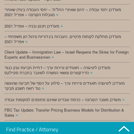
מעו”דכן יחסי עבודה – ‘היום שאחרי החל”ת’ – יחסי העבודה בעידן שאחרי
»
מגבלות הקורונה – אפריל 2021
»
מעו”דכן תכנון ובניה – אפריל 2021
מעו”דכן מחלקת לקוחות פרטיים, העברות בין-דוריות וניהול הון משפחתי –
»
אפריל 2021
Client Update – Immigration Law – Israel Reopens the Skies for Foreign
»
Experts and Businessmen
מעו”דכן ליטיגציה – תאגידים וניירות ערך – דחיית תביעת ענק כנגד
»
הדירקטורים ונושאי המשרה לשעבר בחברת סקיילקס
מעו”דכן ליטיגציה תאגידים וניירות ערך – סילוק על הסף של תביעה שהוגשה
»
נגד רואה חשבון מבקר
»
מעודכן משבר הקורונה – כניסת עובדים שאינם מחוסנים למקומות עבודה
FBC Tax Update: Transfer Pricing Business Models for Distribution &
»
Sales
»
מעו”דכן תכנון ובניה – מרץ 2021
Find Practice / Attorney