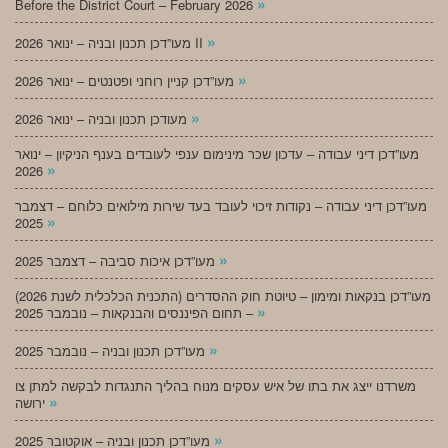
»
Before the District Court – February 2026
»
מעו”דכן תכנון ובניה – ינואר 2026 II
»
מעו”דכן קניין רוחני ופטנטים – ינואר 2026
»
מעודכן תכנון ובניה – ינואר 2026
מעו”דכן דיני עבודה – עדכון שכר מינימום ענפי לעובדים בענף הניקיון – ינואר
»
2026
מעו”דכן דיני עבודה – נקודות זיכוי לעובד בעד שירות מילואים כלוחם – דצמבר
»
2025
»
מעו”דכן איכות סביבה – דצמבר 2025
מעו”דכן בנקאות ומימון – טיוטת חוק ההסדרים (התכנית הכלכלית לשנת 2026)
»
– תחום הפיננסים והבנקאות – נובמבר 2025
»
מעו”דכן תכנון ובניה – נובמבר 2025
משרדנו ייצג את בתו של איש עסקים מנוח בהליך התנגדות לבקשה למתן צו
»
ירושה
»
מעו”דכן תכנון ובניה – אוקטובר 2025