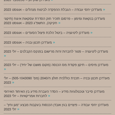
»
מעו”דכן יחסי עבודה – הגבלת ההפקדה לביטוח מנהלים – אוגוסט 2023
מעו”דכן בנקאות ומימון – פרסום תזכיר חוק הסדרת עסקאות איגוח (תיקוני
»
חקיקה), התשפ”ג 2023 – אוגוסט 2023
»
מעו”דכן ליטיגציה – ביטול הלכת פיצול הסעדים – אוגוסט 2023
»
מעו”דכן תכנון ובניה – אוגוסט 2023
מעו”דכן ליטיגציה – פטור לחברות זרות מרישום בפנקס הקבלנים – יולי 2023
»
מעו”דכן מיסים – תיקון פקודת מס הכנסה (מקום מושבו של יחיד) – יולי 2023
»
מעו”דכן תכנון ובניה – תכנית כוללנית חולון ח/2040 (מס’ 505-1043090) – יולי
»
2023
מעו”דכן סייבר וטכנולוגיות מידע – הסדר העברת מידע בין האיחוד האירופי
»
לחברות אמריקאיות – יולי 2023
מעו”דכן יחסי עבודה – פיצויים בגין אובדן הכנסות בעקבות מבצע “מגן וחץ” –
»
יולי 2023