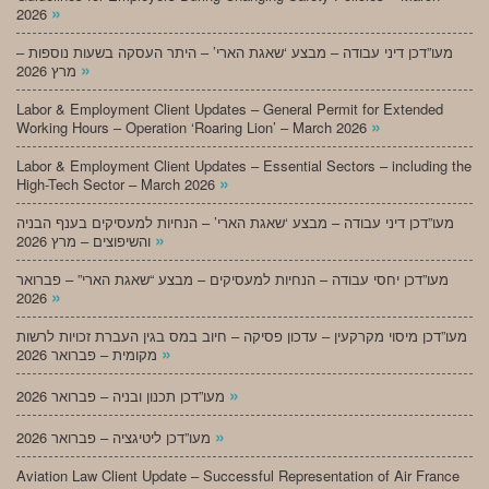
»
2026
מעו”דכן דיני עבודה – מבצע ‘שאגת הארי’ – היתר העסקה בשעות נוספות –
»
מרץ 2026
Labor & Employment Client Updates – General Permit for Extended
»
Working Hours – Operation ‘Roaring Lion’ – March 2026
Labor & Employment Client Updates – Essential Sectors – including the
»
High-Tech Sector – March 2026
מעו”דכן דיני עבודה – מבצע ‘שאגת הארי’ – הנחיות למעסיקים בענף הבניה
»
והשיפוצים – מרץ 2026
מעו”דכן יחסי עבודה – הנחיות למעסיקים – מבצע “שאגת הארי” – פברואר
»
2026
מעו”דכן מיסוי מקרקעין – עדכון פסיקה – חיוב במס בגין העברת זכויות לרשות
»
מקומית – פברואר 2026
»
מעו”דכן תכנון ובניה – פברואר 2026
»
מעו”דכן ליטיגציה – פברואר 2026
Aviation Law Client Update – Successful Representation of Air France