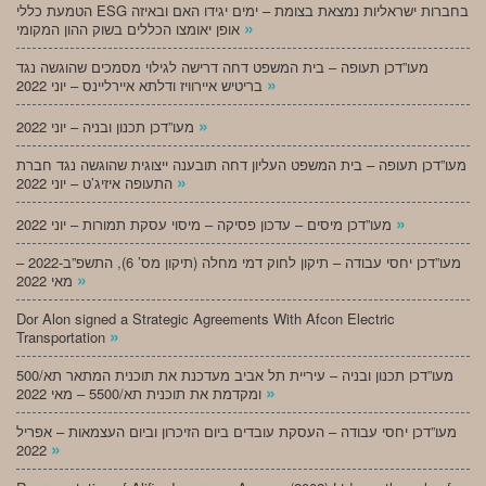
הטמעת כללי ESG בחברות ישראליות נמצאת בצומת – ימים יגידו האם ובאיזה
»
אופן יאומצו הכללים בשוק ההון המקומי
מעו”דכן תעופה – בית המשפט דחה דרישה לגילוי מסמכים שהוגשה נגד
»
בריטיש איירוויז ודלתא איירליינס – יוני 2022
»
מעו”דכן תכנון ובניה – יוני 2022
מעו”דכן תעופה – בית המשפט העליון דחה תובענה ייצוגית שהוגשה נגד חברת
»
התעופה איזיג’ט – יוני 2022
»
מעו”דכן מיסים – עדכון פסיקה – מיסוי עסקת תמורות – יוני 2022
מעו”דכן יחסי עבודה – תיקון לחוק דמי מחלה (תיקון מס’ 6), התשפ”ב-2022 –
»
מאי 2022
Dor Alon signed a Strategic Agreements With Afcon Electric
»
Transportation
מעו”דכן תכנון ובניה – עיריית תל אביב מעדכנת את תוכנית המתאר תא/500
»
ומקדמת את תוכנית תא/5500 – מאי 2022
מעו”דכן יחסי עבודה – העסקת עובדים ביום הזיכרון וביום העצמאות – אפריל
»
2022