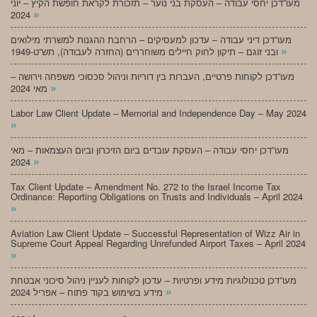
מעו”דכן יחסי עבודה – העסקת בני נוער – תזכורת לקראת חופשת הקיץ – יוני
»
2024
מעו”דכן דיני עבודה – עדכון למעסיקים – הרחבת ההגנות למשרתי מילואים
»
ובני זוגם – תיקון לחוק חיילים משוחררים (החזרה לעבודה), תש”ט-1949
מעו”דכן לקוחות פרטיים, העברות בין דוריות וניהול סכסוכי משפחה וירושה –
»
מאי 2024
Labor Law Client Update – Memorial and Independence Day – May 2024
»
מעו”דכן יחסי עבודה – העסקת עובדים ביום הזיכרון וביום העצמאות – מאי
»
2024
Tax Client Update – Amendment No. 272 to the Israel Income Tax
Ordinance: Reporting Obligations on Trusts and Individuals – April 2024
»
Aviation Law Client Update – Successful Representation of Wizz Air in
Supreme Court Appeal Regarding Unrefunded Airport Taxes – April 2024
»
מעו”דכן טכנולוגיות מידע ופרטיות – עדכון לקוחות לעניין ניהול סיכוני אבטחת
»
מידע בשימוש בקוד פתוח – אפריל 2024