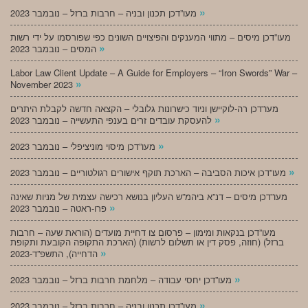
»
מעו”דכן תכנון ובניה – חרבות ברזל – נובמבר 2023
מעו”דכן מיסים – מתווי המענקים והפיצויים השונים כפי שפורסמו על ידי רשות
»
המסים – נובמבר 2023
Labor Law Client Update – A Guide for Employers – “Iron Swords” War –
»
November 2023
מעו”דכן רה-לוקיישן וניוד כישרונות גלובלי – הקצאה חדשה לקבלת היתרים
»
להעסקת עובדים זרים בענפי התעשייה – נובמבר 2023
»
מעו”דכן מיסוי מוניציפלי – נובמבר 2023
»
מעו”דכן איכות הסביבה – הארכת תוקף אישורים רגולטוריים – נובמבר 2023
מעו”דכן מיסים – דנ”א ביהמ”ש העליון בנושא רכישה עצמית של מניות שאינה
»
פרו-ראטה – נובמבר 2023
מעו”דכן בנקאות ומימון – פרסום צו דחיית מועדים (הוראת שעה – חרבות
ברזל) (חוזה, פסק דין או תשלום לרשות) (הארכת התקופה הקובעת ותקופת
»
הדחייה), התשפ”ד-2023
»
מעו”דכן יחסי עבודה – מלחמת חרבות ברזל – נובמבר 2023
»
מעו”דכן תכנון ובניה – חרבות ברזל – נובמבר 2023