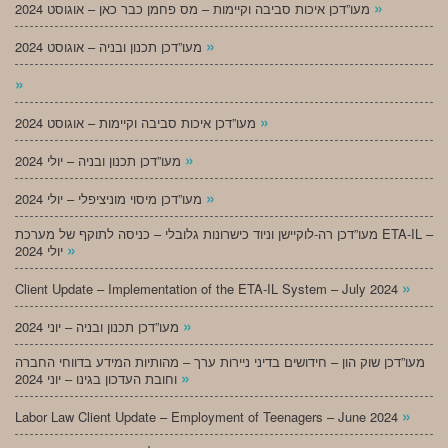
»
מעו”דכן איכות סביבה וקיימות – מס פחמן כבר כאן – אוגוסט 2024
»
מעו”דכן תכנון ובניה – אוגוסט 2024
»
»
מעו”דכן איכות סביבה וקיימות – אוגוסט 2024
»
מעו”דכן תכנון ובניה – יולי 2024
»
מעו”דכן מיסוי מוניציפלי – יולי 2024
מעו”דכן רה-לוקיישן וניוד כישרונות גלובלי – כניסה לתוקף של מערכת ETA-IL –
»
יולי 2024
»
Client Update – Implementation of the ETA-IL System – July 2024
»
מעו”דכן תכנון ובניה – יוני 2024
מעו”דכן שוק הון – חידושים בדיני ניירות ערך – מהותיות המידע בדווחי החברה
»
וחובת העדכון בגינו – יוני 2024
»
Labor Law Client Update – Employment of Teenagers – June 2024